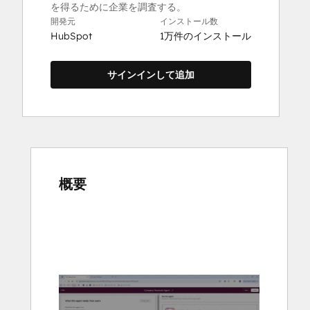
を得るために企業を調査する。
開発元
インストール数
HubSpot
1万件のインストール
サインインして追加
概要
他
の
項
目
を
表