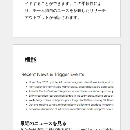
イドすることができます。この柔軟性によ
り、チーム独自のニーズを反映したリサーチ
アウトプットが保証されます。
チームが通常手作業で調査している特定の情
報を見つけるよう、エージェントに依頼する
ことができます。また、変更を展開する前
に、既存のアカウントに対するエージェント
機能
のパフォーマンスをプレビューすることもで
きます。重要なのは、リサーチ結果が
CRMカ
ードとして企業レコードに反映され
、収益チ
ームがすでに活動している業務の流れでイン
サイトにアクセスできるようになることで
す。各アウトプットには、透明性と信頼のた
めにソース（ウェブサイトやCRMデータな
ど）が含まれます。
最近のニュースを見る
あなたが通話に飛び乗る前に、エージェントに会社