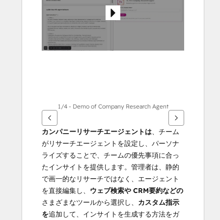
示
す
る
に
は
矢
印
キ
ー
を
1/4 - Demo of Company Research Agent
使
用
カンパニーリサーチエージェントは
、チーム
し
がリサーチエージェントを設定し、パーソナ
ま
ライズすることで、チームの優先事項に合っ
す
たインサイトを提供します。管理者は、静的
で画一的なリサーチではなく、エージェント
を直接編集し、
ウェブ検索や
CRM要約などの
さまざまなツールから選択し、
カスタム指示
を
追加して、インサイトを生成する方法をガ