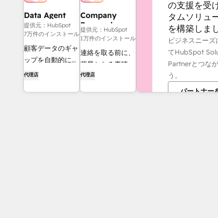
の支援を受
Data Agent
Company
タムソリュ
Research
提供元：HubSpot
を構築しま
提供元：HubSpot
Agent
7万件のインストール
1万件のインストール
ビジネスニーズ
顧客データのギャ
てHubSpot Solu
連絡を取る前に、
ップを自動的に埋
Partnerとつ
背景となる素晴ら
める
う。
代理店
代理店
しい情報を得るた
めに企業を調査す
パートナー
る。