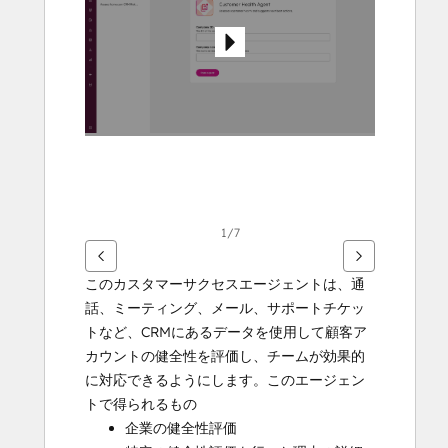
示
す
る
に
は
矢
印
キ
ー
を
1/7
使
用
このカスタマーサクセスエージェントは、通
し
話、ミーティング、メール、サポートチケッ
ま
トなど、CRMにあるデータを使用して顧客ア
す
カウントの健全性を評価し、チームが効果的
に対応できるようにします。このエージェン
トで得られるもの
企業の健全性評価