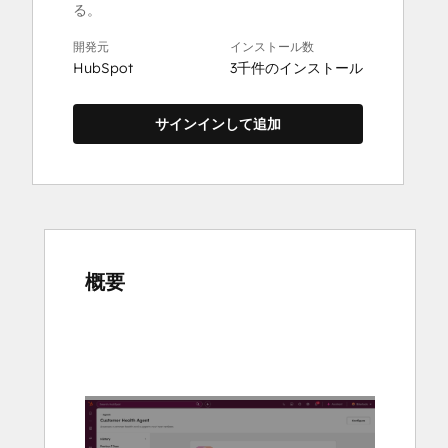
る。
開発元
インストール数
HubSpot
3千件のインストール
サインインして追加
概要
他
の
項
目
を
表