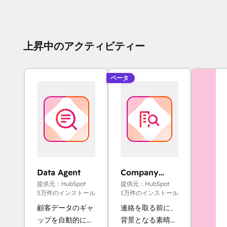
上昇中のアクティビティー
ベータ
Data Agent
Company
Research
提供元：HubSpot
提供元：HubSpot
Agent
5万件のインストール
1万件のインストール
顧客データのギャ
連絡を取る前に、
ップを自動的に埋
背景となる素晴ら