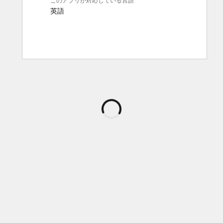
このアプリが対応している言語
英語
読
み
込
み
中