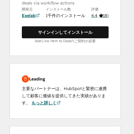
deals via workflow actions
開発元
インストール数
評価
Exelab
1千件のインストール
4.4
(
18
)
サインインしてインストール
Add Line Item to Dealのご契約が必要
Leading
主要なパートナーは、HubSpotと緊密に連携
して顧客に価値を提供してきた実績がありま
す。
もっと詳しく