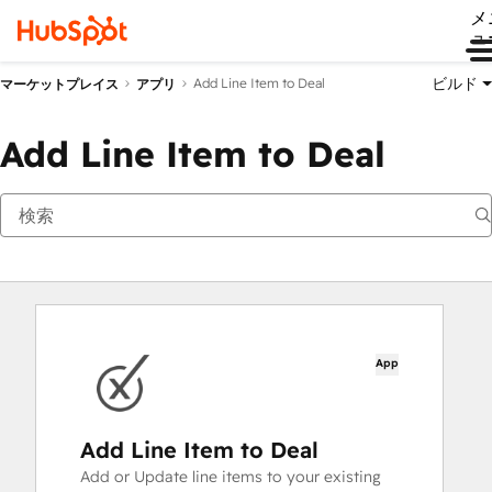
メ
ュ
ビルド
Add Line Item to Deal
マーケットプレイス
アプリ
Add Line Item to Deal
App
Add Line Item to Deal
Add or Update line items to your existing