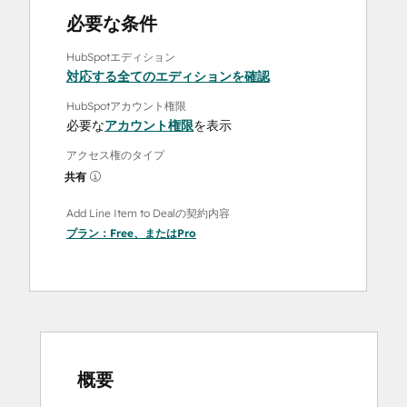
必要な条件
HubSpotエディション
対応する全てのエディションを確認
HubSpotアカウント権限
必要な
アカウント権限
を表示
アクセス権のタイプ
共有
Add Line Item to Dealの契約内容
プラン：
Free
、または
Pro
概要