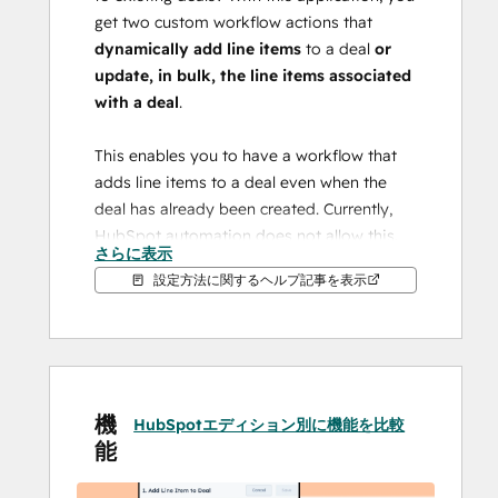
ま
get two custom workflow actions that 
す
dynamically add line items
 to a deal 
or 
update, in bulk, the line items associated 
with a deal
.
This enables you to have a workflow that 
adds line items to a deal even when the 
deal has already been created. Currently, 
HubSpot automation does not allow this.
さらに表示
設定方法に関するヘルプ記事を表示
Only by subscribing to our Premium Plan 
you will get access to 
premium properties 
update
:
Payment types
Billing Frequency
機
Term in months
HubSpotエディション別に機能を比較
能
Start Date of billing
Up to 5 custom properties 