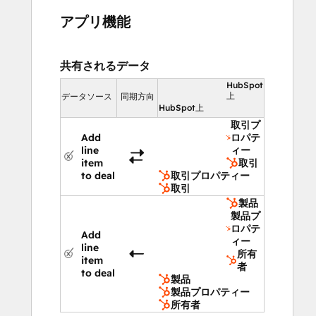
アプリ機能
共有されるデータ
HubSpot
上
データソース
同期方向
HubSpot上
取引プ
Add
ロパテ
line
ィー
item
取引
to deal
取引プロパティー
取引
製品
製品プ
ロパテ
Add
ィー
line
所有
item
者
to deal
製品
製品プロパティー
所有者