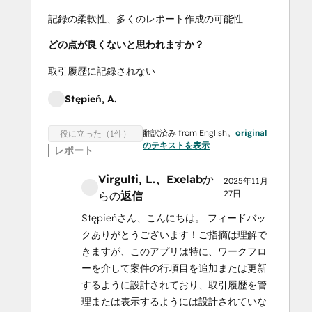
記録の柔軟性、多くのレポート作成の可能性
どの点が良くないと思われますか？
取引履歴に記録されない
Stępień, A.
翻訳済み from English。
original
役に立った（1件）
のテキストを表示
レポート
Virgulti, L.
、Exelab
か
2025年11月
27日
らの
返信
Stępieńさん、こんにちは。 フィードバッ
クありがとうございます！ご指摘は理解で
きますが、このアプリは特に、ワークフロ
ーを介して案件の行項目を追加または更新
するように設計されており、取引履歴を管
理または表示するようには設計されていな