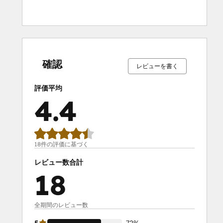
0%
5%
6%
17%
72%
0%
5%
6%
17%
72%
完
完
完
完
完
完
完
完
完
完
了
了
了
了
了
了
了
了
了
了
確認
レビューを書く
評価平均
4.4
18件の評価に基づく
レビュー数合計
18
全期間のレビュー数