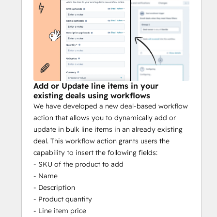
valorization
Please keep in mind that this app is 
designed to help you make the most of 
workflows. To add the new workflow action, 
you'll need a HubSpot plan that supports 
workflows.
Add or Update line items in your
Install our app now!
existing deals using workflows
We have developed a new deal-based workflow
action that allows you to dynamically add or
update in bulk line items in an already existing
deal. This workflow action grants users the
capability to insert the following fields:
- SKU of the product to add
- Name
- Description
- Product quantity
- Line item price