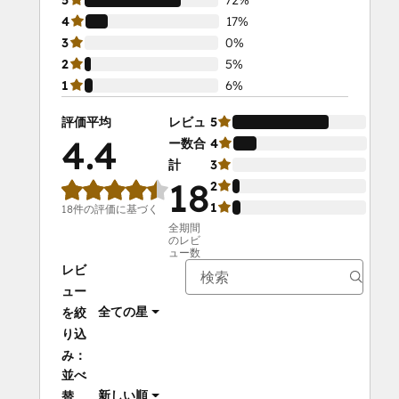
5
72%
4
17%
3
0%
2
5%
1
6%
評価平均
レビュ
5
72%
4.4
ー数合
4
17%
計
3
0%
18
2
5%
1
6%
18件の評価に基づく
全期間
のレビ
ュー数
レビ
ュー
全ての星
を絞
り込
み：
並べ
新しい順
替