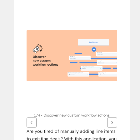
他
の
項
目
を
表
示
す
る
に
は
矢
印
キ
ー
を
1/4 - Discover new custom workflow actions
使
用
Are you tired of manually adding line items 
し
to existing deals? With this application, you 