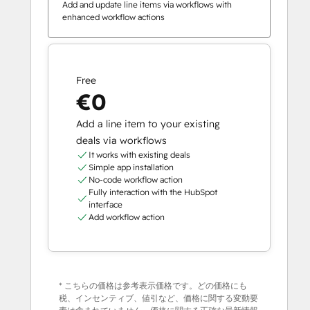
Add and update line items via workflows with
enhanced workflow actions
Free
€0
Add a line item to your existing
deals via workflows
It works with existing deals
Simple app installation
No-code workflow action
Fully interaction with the HubSpot
interface
Add workflow action
* こちらの価格は参考表示価格です。どの価格にも
税、インセンティブ、値引など、価格に関する変動要