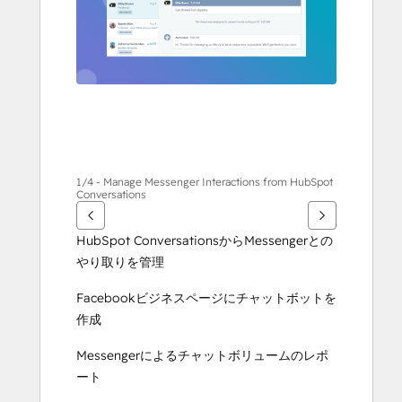
す
る
に
は
矢
印
キ
ー
を
1/4 - Manage Messenger Interactions from HubSpot
Conversations
使
用
HubSpot ConversationsからMessengerとの
し
やり取りを管理
ま
す
Facebookビジネスページにチャットボットを
作成
Messengerによるチャットボリュームのレポ
ート