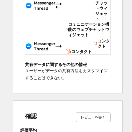
Messenger
チャッ
Thread
トウィ
ジェッ
ト
コミュニケーション機
能のウェブチャットウ
ィジェット
コンタ
Messenger
クト
Thread
コンタクト
共有データに関するその他の情報
ユーザーがデータの共有方法をカスタマイズ
することはできない。
13%
14%
14%
22%
37%
13%
14%
14%
22%
37%
完
完
完
完
完
完
完
完
完
完
了
了
了
了
了
了
了
了
了
了
確認
レビューを書く
評価平均