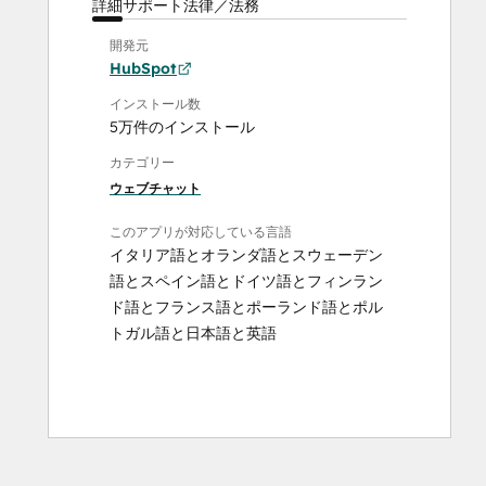
詳細
サポート
法律／法務
開発元
HubSpot
インストール数
5万件のインストール
カテゴリー
ウェブチャット
このアプリが対応している言語
イタリア語
と
オランダ語
と
スウェーデン
語
と
スペイン語
と
ドイツ語
と
フィンラン
ド語
と
フランス語
と
ポーランド語
と
ポル
トガル語
と
日本語
と
英語