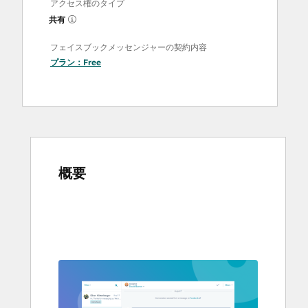
アクセス権のタイプ
共有
フェイスブックメッセンジャーの契約内容
プラン：
Free
概要
他
の
項
目
を
表
示