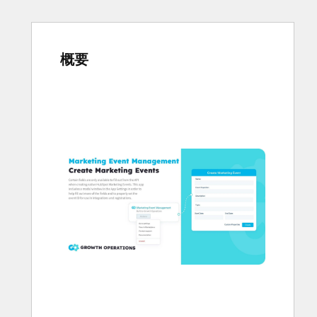
概要
他
の
項
目
を
表
示
す
る
に
は
矢
印
キ