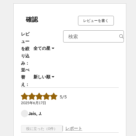
確認
レビューを書く
レビ
ュー
全ての星
を絞
り込
み：
並べ
新しい順
替
え：
5/5
2025年6月17日
Jais, J.
レポート
役に立った（0件）