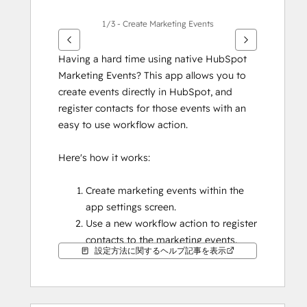
ー
を
1/3 - Create Marketing Events
使
用
Having a hard time using native HubSpot 
し
Marketing Events? This app allows you to 
ま
create events directly in HubSpot, and 
す
register contacts for those events with an 
easy to use workflow action.
Here's how it works:
Create marketing events within the 
app settings screen.
Use a new workflow action to register 
contacts to the marketing events.
設定方法に関するヘルプ記事を表示
View marketing event registration 
details on a CRM card, and if needed, 
manually update a contact's event 
status.