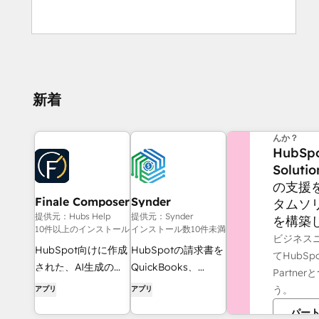
新着
他にお困り
んか？
HubSp
Solutio
の支援
Finale Composer
Synder
タムソ
提供元：Hubs Help
提供元：Synder
を構築
10件以上のインストール
インストール数10件未満
ビジネス
HubSpot向けに作成
HubSpotの請求書を
てHubSpot
された、AI生成のウ
QuickBooks、
Partne
ェブコンテンツ。
NetSuite、または
う。
アプリ
アプリ
Xeroに同期 — 発生
パー
主義会計＋収益認識