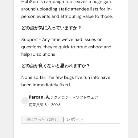
HubSpot's campaign tool leaves a huge gap
around uploading static attendee lists for in-
person events and attributing value to those.
どの点が気に入っていますか？
Support - Any time we've had issues or
questions, they're quick to troubleshoot and
help ID solutions
どの点が良くないと思われますか？
None so far. The few bugs I've run into have
been immediately fixed.
Parcan, A.
テクノロジー - ソフトウェア
従業員51人～200人
レポート
役に立った（2件）