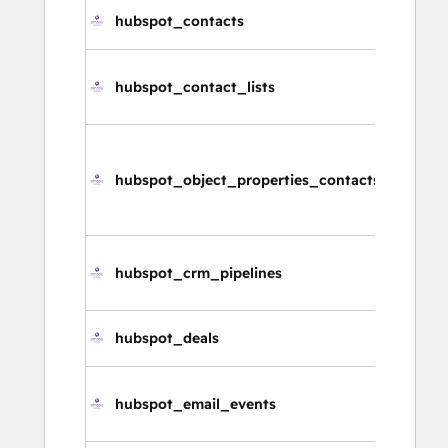
hubspot_contacts
コ
hubspot_contact_lists
コ
hubspot_object_properties_contacts
コ
ィ
hubspot_crm_pipelines
C
hubspot_deals
取
hubspot_email_events
E