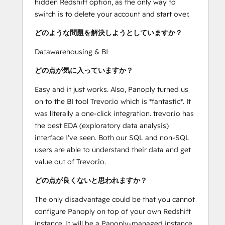
hidden Redshift option, as the only way to
switch is to delete your account and start over.
どのような問題を解決しようとしていますか？
Datawarehousing & BI
どの点が気に入っていますか？
Easy and it just works. Also, Panoply turned us
on to the BI tool Trevor.io which is *fantastic*. It
was literally a one-click integration. trevor.io has
the best EDA (exploratory data analysis)
interface I've seen. Both our SQL and non-SQL
users are able to understand their data and get
value out of Trevor.io.
どの点が良くないと思われますか？
The only disadvantage could be that you cannot
configure Panoply on top of your own Redshift
instance. It will be a Panoply-managed instance.