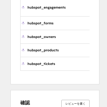
hubspot_engagements
エ
hubspot_forms
フ
hubspot_owners
所
hubspot_products
製
hubspot_tickets
チ
確認
レビューを書く