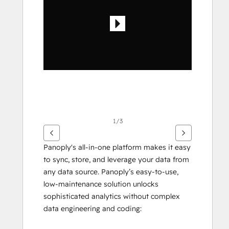
示
す
る
に
は
矢
印
キ
ー
を
1/3
使
用
Panoply's all-in-one platform makes it easy 
し
to sync, store, and leverage your data from 
ま
any data source. Panoply’s easy-to-use, 
す
low-maintenance solution unlocks 
sophisticated analytics without complex 
data engineering and coding: