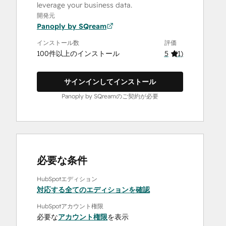
leverage your business data.
開発元
Panoply by SQream
インストール数
評価
100件以上のインストール
5
(
1
)
サインインしてインストール
Panoply by SQreamのご契約が必要
必要な条件
HubSpotエディション
対応する全てのエディションを確認
HubSpotアカウント権限
必要な
アカウント権限
を表示