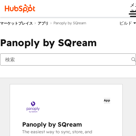
メ
ュ
ビルド
Panoply by SQream
マーケットプレイス
アプリ
Panoply by SQream
App
Panoply by SQream
The easiest way to sync, store, and