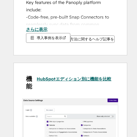
Key features of the Panoply platform 
include:
-Code-free, pre-built Snap Connectors to 
seamlessly sync data from common 
さらに表示
sources
導入事例を表示
-Flex Connector to connect almost any 
設定方法に関するヘルプ記事を表示
other API service into your data warehouse
-Automated data warehouse configuration
-A powerful workbench for SQL-based data 
exploration and visualization
-In-platform dashboards for faster, 
機
HubSpotエディション別に機能を比較
actionable data insights
能
-Connections to all major BI and analytical 
tools
-Industry-leading onboarding and support
You can leverage the power of Panoply’s 
HubSpot integration to ingest data from 
your HubSpot instance into your Panoply 