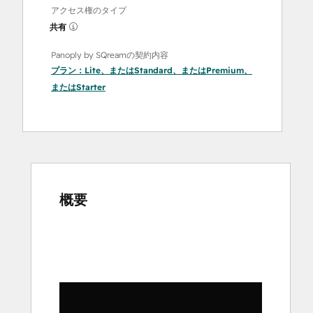
アクセス権のタイプ
共有
Panoply by SQreamの契約内容
プラン：
Lite
、または
Standard
、または
Premium
、
または
Starter
概要
他
の
項
目
を
表