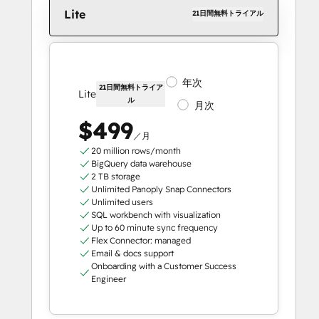
Lite
21日間無料トライアル
年次
21日間無料トライア
Lite
ル
月次
$499
／月
20 million rows/month
BigQuery data warehouse
2 TB storage
Unlimited Panoply Snap Connectors
Unlimited users
SQL workbench with visualization
Up to 60 minute sync frequency
Flex Connector: managed
Email & docs support
Onboarding with a Customer Success
Engineer