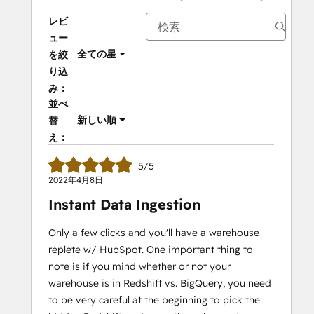
レビ
ュー
全ての星
を絞
り込
み：
並べ
新しい順
替
え：
5/5
2022年4月8日
Instant Data Ingestion
Only a few clicks and you'll have a warehouse
replete w/ HubSpot. One important thing to
note is if you mind whether or not your
warehouse is in Redshift vs. BigQuery, you need
to be very careful at the beginning to pick the