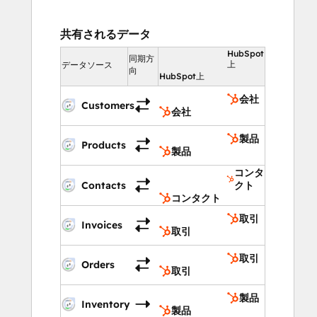
共有されるデータ
HubSpot
同期方
上
データソース
向
HubSpot上
会社
Customers
会社
製品
Products
製品
コンタ
Contacts
クト
コンタクト
取引
Invoices
取引
取引
Orders
取引
製品
Inventory
製品