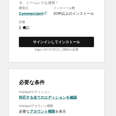
タ、シームレスな成長！
開発元
インストール数
Commercient
20件以上のインストール
評価
5
(
2
)
サインインしてインストール
Sage 100 SYNCのご契約が必要
必要な条件
HubSpotエディション
対応する全てのエディションを確認
HubSpotアカウント権限
必要な
アカウント権限
を表示