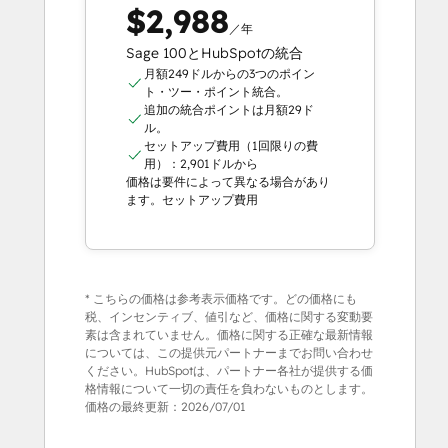
$2,988
／年
Sage 100とHubSpotの統合
月額249ドルからの3つのポイン
ト・ツー・ポイント統合。
追加の統合ポイントは月額29ド
ル。
セットアップ費用（1回限りの費
用）：2,901ドルから
価格は要件によって異なる場合があり
ます。セットアップ費用
* こちらの価格は参考表示価格です。どの価格にも
税、インセンティブ、値引など、価格に関する変動要
素は含まれていません。価格に関する正確な最新情報
については、この提供元パートナーまでお問い合わせ
ください。HubSpotは、パートナー各社が提供する価
格情報について一切の責任を負わないものとします。
価格の最終更新：
2026/07/01