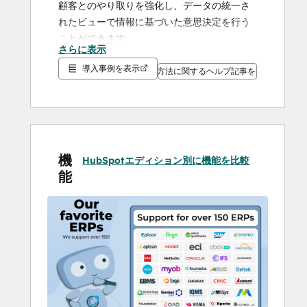
顧客とのやり取りを強化し、データの統一さ
れたビューで情報に基づいた意思決定を行う
ことができます。
さらに表示
導入事例を表示
主なメリット
設定方法に関するヘルプ記事を表示
✅
シームレスなHubSpotとSage 100の統合
- 
顧客記録、財務取引、注文データの同期を維
持します。
✅
手動のデータ入力を排除
- エラーを減らし、
より戦略的なタスクに時間を割くことができ
機
HubSpotエディション別に機能を比較
ます。
能
✅
セールス＆マーケティング活動の強化
- 完全
で正確な顧客データでチームを強化します。
✅
予測と意思決定の改善
- 顧客とのやり取りや
財務の詳細を包括的に把握できます。
✅
ワークフローの自動化
- HubSpotとSage 
100の整合性を保つことで、業務を合理化しま
す。
✅
安全性と拡張性
- あらゆる規模の企業向けに