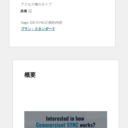
アクセス権のタイプ
共有
Sage 100 SYNCの契約内容
プラン：
スタンダード
概要
他
の
項
目
を
表
示