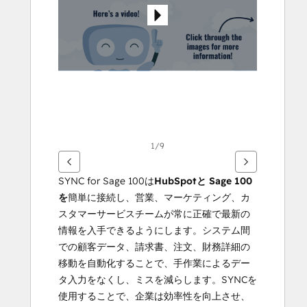
す
る
に
は
矢
印
キ
ー
を
1/9
使
用
SYNC for Sage 100は
HubSpotと
Sage 100
し
を
簡単に接続し、営業、マーケティング、カ
ま
スタマーサービスチームが常に正確で最新の
す
情報を入手できるようにします。システム間
での顧客データ、請求書、注文、財務詳細の
移動を自動化することで、手作業によるデー
タ入力をなくし、ミスを減らします。SYNCを
使用することで、企業は効率性を向上させ、