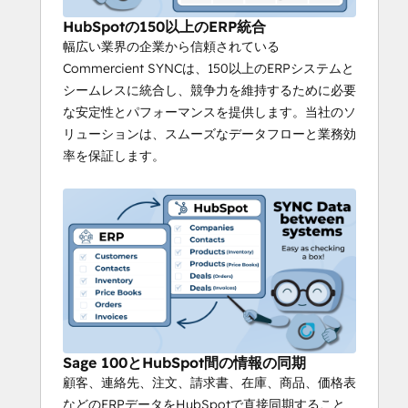
構築され、データの整合性と効率性を維持し
HubSpotの150以上のERP統合
ます。
幅広い業界の企業から信頼されている
Commercient SYNCは、150以上のERPシステムと
SYNC for Sage 100とHubSpotが
あれば、
シームレスに統合し、競争力を維持するために必要
データの流れがスムーズになり、チームはデ
な安定性とパフォーマンスを提供します。当社のソ
ータ管理ではなくビジネスの成長に集中でき
リューションは、スムーズなデータフローと業務効
ます。
率を保証します。
SageとHubSpotの統合が
どのように際立っ
ているのか、ご興味のある 
 方はこちらのビ
デオをご覧ください。
 今すぐデモをお試しいただき、
シームレスな
ERPデータ統合を
実感して 
 ください！
対応バージョン
Sage 50（Cloud Pro & Premium、UK、US、
EU、Canada）、Sage 100（Contractor & 
Sage 100とHubSpot間の情報の同期
France）、Sage 200（Pro）、Sage 300、
顧客、連絡先、注文、請求書、在庫、商品、価格表
Sage300 Construction Real Estate、Sage 
などのERPデータをHubSpotで直接同期すること