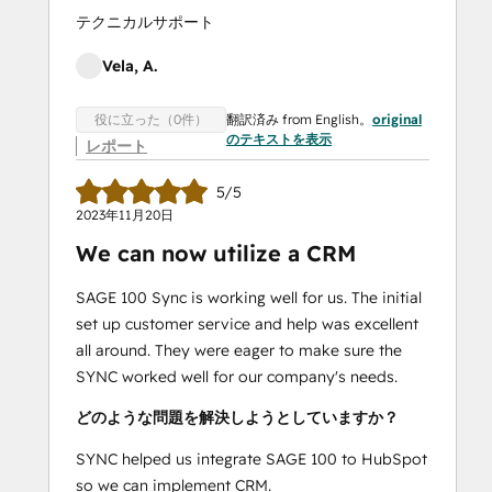
テクニカルサポート
Vela, A.
翻訳済み from English。
original
役に立った（0件）
のテキストを表示
レポート
5/5
2023年11月20日
We can now utilize a CRM
SAGE 100 Sync is working well for us. The initial
set up customer service and help was excellent
all around. They were eager to make sure the
SYNC worked well for our company's needs.
どのような問題を解決しようとしていますか？
SYNC helped us integrate SAGE 100 to HubSpot
so we can implement CRM.