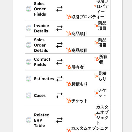
取引プ
Sales
ロパテ
Order
ィー
Fields
取引プロパティー
商品
Invoice
項目
Details
商品項目
Sales
商品
Order
項目
Details
商品項目
所有
Contact
者
Fields
所有者
見積
Estimates
もり
見積もり
チケ
Cases
ット
チケット
カスタ
ムオブ
Related
ジェク
ERP
ト
Table
カスタムオブジェク