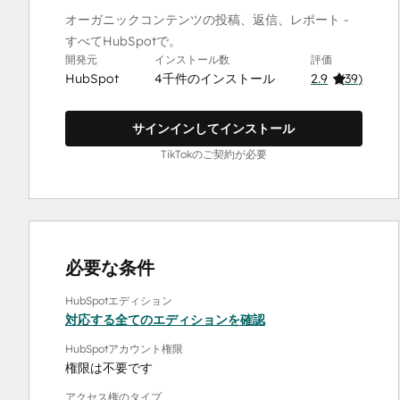
オーガニックコンテンツの投稿、返信、レポート -
すべてHubSpotで。
開発元
インストール数
評価
HubSpot
4千件のインストール
2.9
(
39
)
サインインしてインストール
TikTokのご契約が必要
必要な条件
HubSpotエディション
対応する全てのエディションを確認
HubSpotアカウント権限
権限は不要です
アクセス権のタイプ