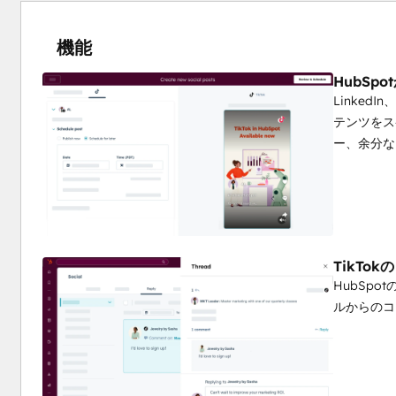
機能
HubSp
Linked
テンツをス
ー、余分な
TikTo
HubSp
ルからのコ