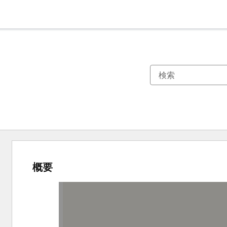
概要
他
の
項
目