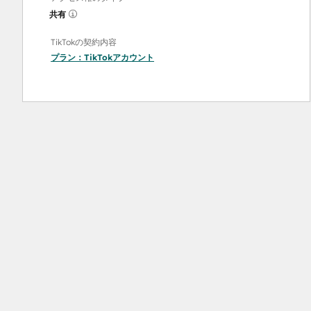
共有
TikTokの契約内容
プラン：
TikTokアカウント