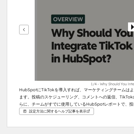
を
表
示
す
る
に
は
矢
印
キ
ー
を
1/4 - Why Should You Inte
HubSpotにTikTokを導入すれば、マーケティングチー
使
ます。投稿のスケジューリング、コメントへの返信、TikT
用
らに、チームがすでに使用しているHubSpotレポートで、
し
設定方法に関するヘルプ記事を表示
ま
す