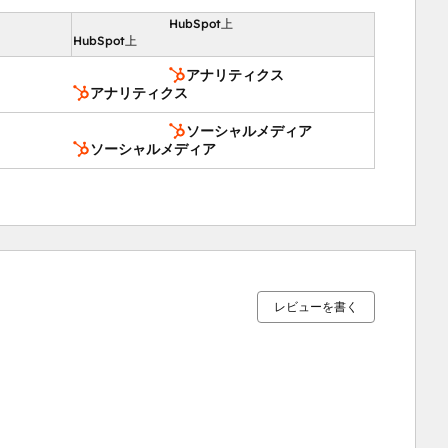
HubSpot上
向
HubSpot上
アナリティクス
アナリティクス
ソーシャルメディア
ソーシャルメディア
15%
17%
21%
21%
26%
完
完
完
完
完
了
了
了
了
了
レビューを書く