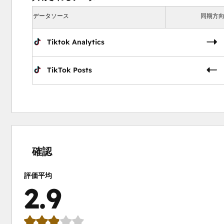
データソース
同期方
Tiktok Analytics
TikTok Posts
15%
17%
21%
21%
26%
完
完
完
完
完
了
了
了
了
了
確認
評価平均
2.9