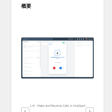
概要
他
の
項
目
を
表
示
す
る
に
は
矢
印
キ
ー
を
1/4 - Make and Receive Calls in HubSpot
使