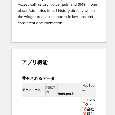
Access call history, voicemails, and SMS in one
place. Add notes to call history directly within
the widget to enable smooth follow-ups and
consistent documentation.
アプリ機能
共有されるデータ
HubSpot
同期方
上
データソース
向
HubSpot上
コンタ
クト
会社
取引