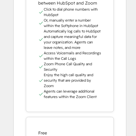
between HubSpot and Zoom
Click to dial phone numbers with
HubSpot
Or, manually enter a number
within the Softphone in HubSpot
Automatically log calls to HubSpot
and capture meaningful data for
your organization. Agents can
leave notes, and more
Access Voicemails and Recordings
within the Call Logs
Zoom Phone Call Quality and
Security
Enjoy the high call quality and
security that are provided by
Zoom
Agents can leverage additional
features within the Zoom Client
Free