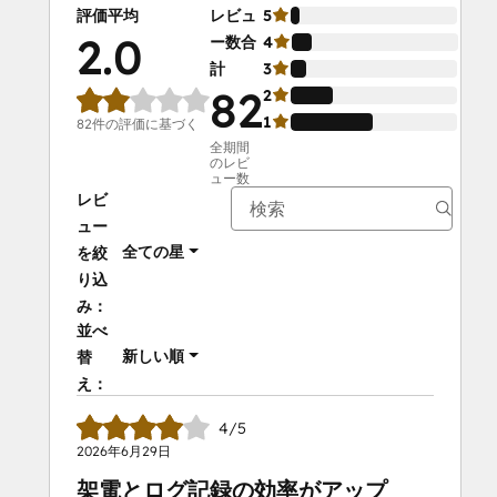
評価平均
レビュ
5
5%
2.0
ー数合
4
12%
計
3
9%
82
2
25
1
49
82件の評価に基づく
全期間
のレビ
ュー数
レビ
ュー
全ての星
を絞
り込
み：
並べ
新しい順
替
え：
4/5
2026年6月29日
架電とログ記録の効率がアップ