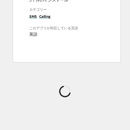
5千件のインストール
カテゴリー
SMS
Calling
このアプリが対応している言語
英語
読
み
込
み
中