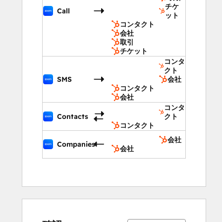
チケ
Call
ット
コンタクト
会社
取引
チケット
コンタ
クト
SMS
会社
コンタクト
会社
コンタ
Contacts
クト
コンタクト
会社
Companies
会社
5%
9%
12%
25%
49%
5%
9%
12%
25%
49%
完
完
完
完
完
完
完
完
完
完
了
了
了
了
了
了
了
了
了
了