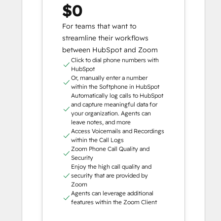
$0
For teams that want to
streamline their workflows
between HubSpot and Zoom
Click to dial phone numbers with
HubSpot
Or, manually enter a number
within the Softphone in HubSpot
Automatically log calls to HubSpot
and capture meaningful data for
your organization. Agents can
leave notes, and more
Access Voicemails and Recordings
within the Call Logs
Zoom Phone Call Quality and
Security
Enjoy the high call quality and
security that are provided by
Zoom
Agents can leverage additional
features within the Zoom Client