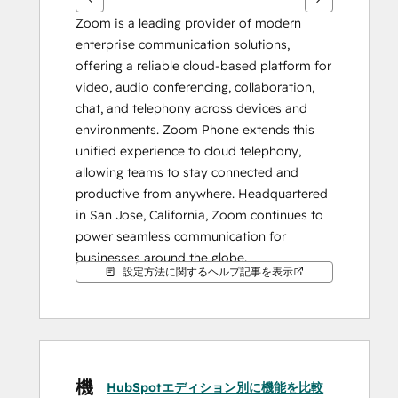
用
Zoom is a leading provider of modern 
し
enterprise communication solutions, 
ま
offering a reliable cloud-based platform for 
す
video, audio conferencing, collaboration, 
chat, and telephony across devices and 
environments. Zoom Phone extends this 
unified experience to cloud telephony, 
allowing teams to stay connected and 
productive from anywhere. Headquartered 
in San Jose, California, Zoom continues to 
power seamless communication for 
businesses around the globe.
設定方法に関するヘルプ記事を表示
Enhance your HubSpot experience and 
streamline your sales and service 
workflows with the 
Zoom Phone 
integration for HubSpot
.
機
HubSpotエディション別に機能を比較