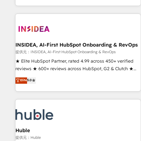
定着までPMOとして主導。「設定の代行ではなく、設計の責
through expert-led services, smart agents, and purpose-
任」を引き受け、部門横断の統合・浸透・変革管理を実行しま
built apps, tailored to your business. Together, we unlock
す。 ▸ CMS戦略設計・構築：リード獲得・CVR・SEOを前提に
results, fast. ⚙️CRM & RevOps: Align all Hubs to your buyer
した情報設計・導線設計・テンプレート設計をContent Hubで
journey for clean data, scalability, & reporting. 🎯Demand
一体提供。 ▸ 既存CRM・MAからの移行支援：Salesforce・
Gen & ABM: Drive pipeline with inbound, ABM, AEO, SEO, &
Marketo・Pardot等からの移行、カスタム設計、履歴データ移
paid media. 👩‍💻Web Design: Build high-performing
INSIDEA, AI-First HubSpot Onboarding & RevOps
行と活用設計まで。 ▸ AEO対応：ChatGPT・Perplexity等のAI
websites with UX, messaging, & conversion strategy that
提供元：INSIDEA, AI-First HubSpot Onboarding & RevOps
検索からの流入・引用を前提にコンテンツとサイト構造を最適
drive results. 🤖AI Strategy: Activate Breeze Agents,
★ Elite HubSpot Partner, rated 4.99 across 450+ verified
化。 🏆 なぜ100incを選ぶのか？ ✓ HubSpot Eliteパートナー
configure HubSpot AI, & maximize AEO with tailored AI
reviews ★ 600+ reviews across HubSpot, G2 & Clutch ★
認定 ✓ HubSpotアワード受賞・HUGリーダー ✓
services. 🧩Integrations: Extend HubSpot with custom
150+ in-house HubSpot-certified experts ★ 1,500+
Elite
5.0
ISO27001:2022 / ISO9001:2015 取得 ✓ 400社以上の導入実績
integrations, hosting, & maintenance.
implementations across 25+ countries ★ AI-first, RevOps-
✓ HubSpot大百科 出版 CRM・AI活用に関するご相談、現状整
led, onboarding-obsessed INSIDEA helps growing
理の壁打ちなど、構想段階からお気軽にお問い合わせくださ
companies turn HubSpot into a revenue engine. We
い。
onboard your team, migrate your data, and build AI-
powered workflows that drive adoption from week one, in
your time zone. What we do: ➤ Onboarding: Live in weeks,
with workflows built around your business, not a template.
Huble
➤ Migration: Move from any legacy CRM. Zero downtime,
提供元：Huble