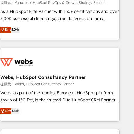
ensure revenue growth on a daily basis. So tell us your
提供元：Vonazon ⚡ HubSpot RevOps & Growth Strategy Experts
challenge; our passionate and growth driven team of 100+
As a HubSpot Elite Partner with 150+ certifications and over
experts is ready for you! Driving digital growth |
5,000 successful client engagements, Vonazon turns
www.brightdigital.com
marketing complexity into measurable, scalable growth.
Elite
5.0
From onboarding to enterprise-grade campaigns, our in-
house team builds scalable strategies that drive long-term
revenue. ⚙️ HubSpot Integration & Optimization • Seamless
CRM, CMS, and automation setup • Complex platform
migrations and data cleanups • Custom APIs and third-party
integrations 📈 End-to-End Revenue Acceleration • Lifecycle
marketing and pipeline growth programs • Sales
Webs, HubSpot Consultancy Partner
enablement tools and CRM optimization • Retention
提供元：Webs, HubSpot Consultancy Partner
strategies with customer journey mapping 🏅 Elite-Level
Webs, as part of the leading European HubSpot platform
HubSpot Execution • 750+ onboardings and 2,000+
group of 150 Fte, is the trusted Elite HubSpot CRM Partner
implementations • Deep expertise across marketing, sales,
offering you a roadmap on maximizing EBITDA and
Elite
4.8
and service hubs • Built-in flexibility for startups to global
achieving Commercial Excellence. With our targeted
brands
processes, we strengthen your digital transformation and
minimize costs. As HubSpot's Advanced Accredited CRM