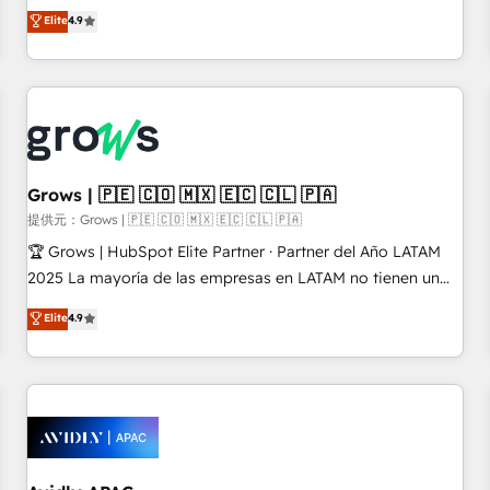
you need to succeed.
Partner. With 500+ projects across the U.S., Brazil, and
Elite
4.9
LATAM, we combine global expertise with regional
experience. Today, we are Brazil’s largest HubSpot Elite
Partner—trusted by companies across the Americas to scale
smarter. ⚙️ CRM Implementation & Migration Onboarding
across all Hubs, plus migrations from Salesforce, Pipedrive,
RD Station, Freshdesk, Intercom, and more. Custom objects,
automations, and integrations built for growth. 🚀 AI-Driven
Grows | 🇵🇪 🇨🇴 🇲🇽 🇪🇨 🇨🇱 🇵🇦
GTM Orchestration Unify HubSpot with LinkedIn,
提供元：Grows | 🇵🇪 🇨🇴 🇲🇽 🇪🇨 🇨🇱 🇵🇦
WhatsApp, email, paid media, and AI voice to drive
🏆 Grows | HubSpot Elite Partner · Partner del Año LATAM
pipeline. 🤖 AI Custom Agent Development Deploy AI agents
2025 La mayoría de las empresas en LATAM no tienen un
for prospecting, follow-ups, service triage, and knowledge
problema de herramientas. Tienen un problema de orden.
Elite
4.9
retrieval—built in HubSpot. ⚡ Fast-Track & Growth-Track
Equipos desalineados, datos dispersos y procesos que
Services Fast-Track: Rapid HubSpot onboarding in weeks
dependen de personas clave — no de sistemas. Eso frena el
Growth-Track: Unlock advanced optimization & adoption 📍
crecimiento, aunque tengas buena tecnología y ganas de
São Paulo, BR • Des Moines, IA • New York, NY
escalar. ⚙️ Grows ordena los procesos comerciales, alinea
marketing, ventas y servicio, e implementa HubSpot de
forma que genera resultados reales desde las primeras
semanas — no meses. 🤝 No entregamos proyectos y nos