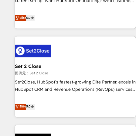
current set up. Want HubSpot Onboarding? We'll customise
processes. 🔹 Trusted by Industry Leaders With an average
your CRM & automate your business processes. Welcome
rating of 4.9/5 and a proven track record of business
to our Profile! We can help with... • CRM implementation,
Elite
5.0
transformation, our growth-first approach has helped
reports & workflows, and team training • CRM migration:
brands dominate their markets.
Salesforce, Pipedrive, Dynamics etc • Technical projects inc.
Custom API integrations & ERP systems inc. SAP and
Netsuite A little about us... • Boutique 'Elite' Team (12 super
skilled members) • 150+ Clients for Sales Hub, Marketing
Hub, Service Hub, Data Hub and Website (CMS) • ISO/IEC
Set 2 Close
27001:2022, ISO 9001:2015 and now... ISO 42001: 2023
certified • Exclusive AI 'GuardHub' governance framework,
提供元：Set 2 Close
based on ISO 42001 - helping you 'organise complexity'
Set2Close, HubSpot’s fastest-growing Elite Partner, excels in
𝗥𝗲𝗮𝗱𝘆 𝗳𝗼𝗿 𝘁𝗵𝗲 𝗻𝗲𝘅𝘁 𝘀𝘁𝗲𝗽? Click the 👈 '𝗖𝗼𝗻𝘁𝗮𝗰𝘁
HubSpot CRM and Revenue Operations (RevOps) services
𝗯𝘂𝘀𝗶𝗻𝗲𝘀𝘀' button to get in touch (𝘸𝘦'𝘳𝘦 𝘴𝘶𝘱𝘦𝘳 𝘳𝘦𝘴𝘱𝘰𝘯𝘴𝘪𝘷𝘦)
to boost B2B sales and growth. As a top HubSpot Elite
Partner, we specialize in custom HubSpot CRM solutions.
Elite
5.0
Our experts design, implement, and optimize systems to
enhance user experience, functionality, and adoption across
sales, marketing, and service teams. From setup to
refinement, we streamline workflows, improve lead