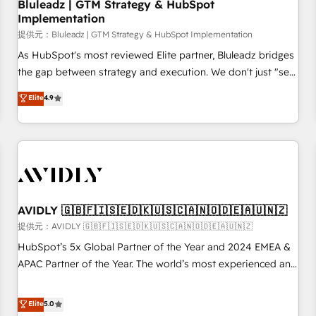
Bluleadz | GTM Strategy & HubSpot
Implementation
提供元：Bluleadz | GTM Strategy & HubSpot Implementation
As HubSpot's most reviewed Elite partner, Bluleadz bridges
the gap between strategy and execution. We don't just "set
up tools" — we install the GTM Operating System (GTM OS)
Elite
4.9
to align your leadership and engineer a portal that drives
predictable revenue velocity. 🚀 GTM Strategy & Alignment
Workshops & Sprints: Identify "Valleys of Death" stalling
growth. Fix your ICP, Math, and Story to stop "accelerating a
mess." ⚙️ Elite Engineering & AI Scalable Architecture: Zero-
technical-debt setup across all Hubs, validated by our 7
HubSpot Accreditations. AI-Powered RevOps: Breeze AI,
AVIDLY 🇬🇧🇫🇮🇸🇪🇩🇰🇺🇸🇨🇦🇳🇴🇩🇪🇦🇺🇳🇿
custom AI agents, and high-integrity migrations for total
提供元：AVIDLY 🇬🇧🇫🇮🇸🇪🇩🇰🇺🇸🇨🇦🇳🇴🇩🇪🇦🇺🇳🇿
reporting clarity. Security & Compliance: SOC 2 Type II and
HubSpot’s 5x Global Partner of the Year and 2024 EMEA &
HIPAA attested for enterprise-grade data security. 🏆 Why
APAC Partner of the Year. The world’s most experienced and
Bluleadz? GTM OS Partner | 16+ Years Experience | 1,000+
fully accredited HubSpot Solutions Partner. 🚀 With 2,750+
Five-Star Reviews
HubSpot projects delivered and 370+ specialists across
Elite
5.0
EMEA, APAC and NAM, we de-risk complex CRM