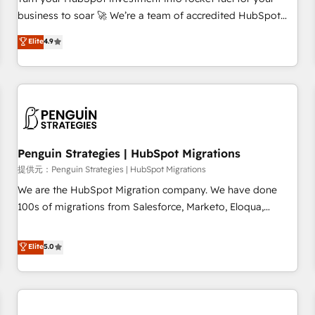
to your needs and sales objectives. With 125+ certifications,
business to soar 🚀 We’re a team of accredited HubSpot
we are part of the most certified Canadian agencies, and we
experts ready to help you. We can implement the platform
Elite
4.9
both hold Onboarding Accreditations. Based in Canada
into complex business environments, optimise what you've
(coast to coast), our services are offered in both English &
got and make sure you can actually use it, build your
French.
website in HubSpot or create an inbound marketing
strategy for you and execute it on HubSpot. We are on the
G-Cloud 14 CCS (Crown Commercial Service) framework,
meaning we've been accredited by HubSpot and vetted by
the CCS, which means we can support public sector
Penguin Strategies | HubSpot Migrations
companies as well the other ones listed in our profile. Our
提供元：Penguin Strategies | HubSpot Migrations
services: - HubSpot implementation - HubSpot CMS
We are the HubSpot Migration company. We have done
website build We can do lots of things. But everything we
100s of migrations from Salesforce, Marketo, Eloqua,
do is there for you to: - Grow revenue, and run your
Microsoft Dynamics, pipedrive and others. We leverage our
business more efficiently - Build stronger relationships with
proven processes and AI to get it done right the first time.
Elite
5.0
customers - Make better decisions with data - Find a new
We help companies build high performing revenue
voice and reach more people - Get the most out of your
operations across complex sales cycles, multi system
HubSpot investment
environments and global SaaS or manufacturing teams.
Trusted by leading enterprises and fast growing scale ups