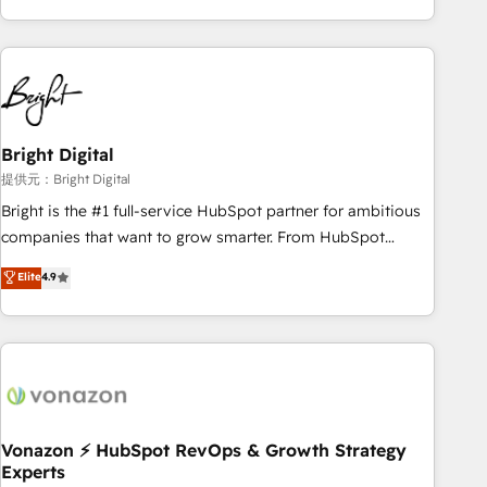
Clay, our clients gain a unique advantage in CRM
architecture, pipeline generation, data intelligence, and go-
to-market execution. Why B2B Businesses Choose RP: -
Secure: Soc2 compliant 🛡️ - Pricing: Implementations
starting at $1,5k 💵 - Speed: Launch in 14 days ⚡ - Global:
Bright Digital
250 professionals across five continents 🌐 - Scale: Fastest
tiering Elite HubSpot Partner 🪴 - Sales Hub: More
提供元：Bright Digital
implementations than any other Partner 💻 - Migrations: We
Bright is the #1 full-service HubSpot partner for ambitious
convert Salesforce addicts to HubSpot evangelists 🧡 Don't
companies that want to grow smarter. From HubSpot
hire a marketing agency for an Ops problem. Don't hire a
onboarding, to training, from developing a new website to
Elite
4.9
technical agency for a growth problem. Hire a partner built
lead generation and digital marketing; we do it all (and with
to solve both.
great results)! In short, our services include: - HubSpot
consultancy: onboarding, training, data migration - HubSpot
development: websites, custom modules, integrations -
Marketing & sales solutions: digital marketing, advertising,
campaigns, content and design We connect people, data
and technology to improve customer experiences. With our
Vonazon ⚡ HubSpot RevOps & Growth Strategy
Experts
bright people, exciting ideas and can-do mentality, we