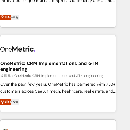
motivo por el que muchas empresas lo tienen y aun así no
ChatGPT, Claude, Perplexity, Gemini and Google AI
crecen. Suele ser un círculo: procesos que no generan datos
Overviews. HubSpot Impact Award - Customer First
confiables, datos que no permiten decidir bien, y
Elite
4.8
HubSpot Impact Award - Integrations Innovation HubSpot
decisiones que no logran mejorar los procesos. Y así, vuelta
Impact Award - Platform Migration Excellence HubSpot
tras vuelta, el negocio gira sin avanzar —un problema que
Impact Award - Platform Excellence 35+ full-time HubSpot
tiene menos que ver con el CRM y más con cómo opera la
professionals.
empresa por debajo. Te acompañamos a ordenar tu
operación para que genere la información que necesitás
para decidir, y HubSpot por fin rinda de verdad. Lo
OneMetric: CRM Implementations and GTM
hacemos paso a paso, sin frenar tu operación, con la
engineering
adopción que todos buscan y pocos logran. No es teoría:
提供元：OneMetric: CRM Implementations and GTM engineering
somos Partner Elite con +700 implementaciones en LATAM.
Imaginá HubSpot mostrándote dónde está tu próxima
Over the past few years, OneMetric has partnered with 750+
venta, no solo dónde quedó la última. Empecemos por el
customers across SaaS, fintech, healthcare, real estate, and
proceso que hoy más te frena, y de ahí, victorias
other industries. With 150+ HubSpot-certified experts, we
Elite
4.9
consecutivas, una tras otra.
deliver scalable solutions to complex GTM and RevOps
challenges. Our Expertise 🔹 Onboarding & Implementation:
Accredited HubSpot Partner, ensuring smooth setup
tailored to your GTM motion. 🔹 Migrations: Accredited