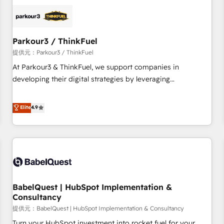
strategies for driving growth. They are committed to
helping our customers grow and finding solutions that fit
their unique business needs. We are thrilled to have Blue
Frog in the HubSpot ecosystem leading the way for
Parkour3 / ThinkFuel
customers!" - Yamini Rangan, CEO of HubSpot “Our
提供元：Parkour3 / ThinkFuel
experience with the team at Blue Frog has been nothing
At Parkour3 & ThinkFuel, we support companies in
short of extraordinary. Their years of experience and quality
developing their digital strategies by leveraging
of skilled staff has earned them a trusted reputation within
technologies and automating their marketing and sales
the HubSpot ecosystem as a reliable partner capable of
processes to generate growth. Our offer spans from
Elite
4.9
delivering remarkable experiences for our most
Strategy to Operations. We specialize in CRM onboarding
sophisticated clients.” - Brian Garvey, VP, Solutions Partner
and implementation, web design, sales & marketing
Program, HubSpot.
automation, and digital marketing. With extensive
experience working with tech companies and
manufacturers since 2002, we are committed to
empowering our clients and developing their autonomy. Get
BabelQuest | HubSpot Implementation &
to grips with HubSpot through guided implementation and
Consultancy
seamless integration of the CRM platform into your digital
提供元：BabelQuest | HubSpot Implementation & Consultancy
ecosystem. Would you like support in deploying your
inbound marketing strategy? We'll provide support tailored
Turn your HubSpot investment into rocket fuel for your