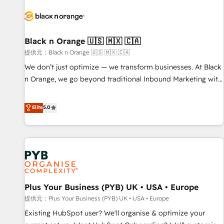
HubSpot for the first time 🔧 Designing and optimising your
HubSpot set-up for better results 🌐 Website design and
build using HubSpot 🔌 Integrating HubSpot with other
systems 🎓 Training your teams to be HubSpot pros 📊
Black n Orange 🇺🇸 🇲🇽 🇨🇦
Lead generation services using HubSpot Why us? - SIX
提供元：Black n Orange 🇺🇸 🇲🇽 🇨🇦
HubSpot Accreditations - awarded by HubSpot after a
We don’t just optimize — we transform businesses. At Black
rigorous process for CRM, Solutions Architecture,
n Orange, we go beyond traditional Inbound Marketing with
Onboarding , Data Migration, Custom Integration & Platform
our exclusive methodologies: BOOMS and BOOST. Together,
Enablement -Onboarded over 500 businesses to HubSpot -
they form a powerful combination that has driven success
Elite
5.0
Top 1% of partners worldwide -In-house team of 25+
for over 800 businesses worldwide. As Elite HubSpot
experts Contact us today to help you get more from your
Partners, we specialize in crafting high-performance growth
investment in HubSpot. www.bbdboom.com
strategies that integrate data-driven marketing, automation,
and revenue intelligence to help companies scale faster and
smarter. 🔹 BOOMS: Demand generation for all your buyers
With BOOMS, you invest in 100% of your buyers,
Plus Your Business (PYB) UK • USA • Europe
accelerating your growth and positioning yourself as an
undisputed leader. 🔹 BOOST: Optimize your digital
提供元：Plus Your Business (PYB) UK • USA • Europe
transformation process A methodology designed to
Existing HubSpot user? We'll organise & optimize your
implement HubSpot effectively and optimize your digital