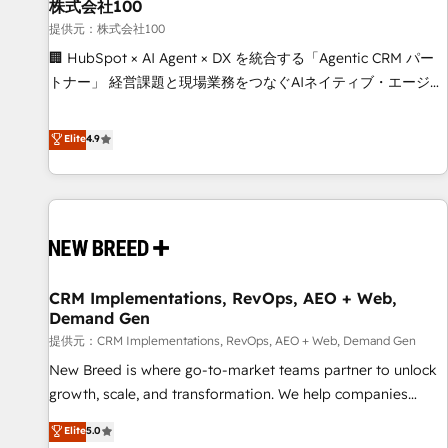
株式会社100
提供元：株式会社100
🏢 HubSpot × AI Agent × DX を統合する「Agentic CRM パー
トナー」 経営課題と現場業務をつなぐAIネイティブ・エージェ
ンシーとして、HubSpot Eliteの実装力で顧客フロント業務を
再設計します。 💡 100inc は何をする会社か？ HubSpotを共
Elite
4.9
通基盤に、AIエージェントを組み込んだ顧客フロント業務（マ
ーケティング・営業・CS）を組織全体で設計・実装する日本の
AIネイティブ・エージェンシーです。事業部・グループ会社・
部門が分立する組織で、データと業務プロセスのサイロ化を、
CRMを軸とした全社共通基盤に再構築します。意思決定者・
PMO・現場担当者に並走します。 1️⃣ HubSpot導入・活用支援
CRM Implementations, RevOps, AEO + Web,
顧客データの一元化から、GTMの見える化・自動化まで。全
Demand Gen
Hub統合運用、データ品質設計、グループ横断のCRM統合に対
提供元：CRM Implementations, RevOps, AEO + Web, Demand Gen
応します。 2️⃣ AIエージェント組織構築 営業・マーケティング
業務の一部をAIが自律実行する組織への移行を設計・実装。
New Breed is where go-to-market teams partner to unlock
Breeze・Claude等をHubSpotと連携させ、役割定義・運用ル
growth, scale, and transformation. We help companies
ール・成果指標まで含めて設計します。 3️⃣ 全社DX × AI推進の
activate HubSpot’s AI-powered customer platform and
Elite
5.0
PMO伴走支援 複数部門をまたぐDX×AI変革を、構想から実装・
operationalize HubSpot’s Loop Marketing framework