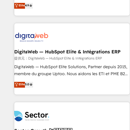
your HubSpot setup becomes a powerhouse of
only satisfied once you are too. Why Systony? - 20+ years
Elite
4.9
productivity, so you can focus on what matters most:
of experience with CRM, Marketing, Sales & Service
growing your business and wowing your customers. Let’s
implementations - 500+ successful onboardings - Own
make HubSpot work smarter for you!
back-end developers - Complex data migrations (e.g.
Salesforce, MS Dynamics, Perfect View, SuperOffice) -
Custom integrations (e.g. MS Business Central, Navision, AX,
SAP, Exact, AFAS) We focus on growing B2B companies in
DigitaWeb — HubSpot Elite & Intégrations ERP
the SME sector such as manufacturing, SaaS, business
services and wholesaler companies. As an experienced
提供元：DigitaWeb — HubSpot Elite & Intégrations ERP
HubSpot partner, we know how important user adoption is.
DigitaWeb — HubSpot Elite Solutions, Partner depuis 2015,
That's why we have developed a step-by-step
membre du groupe Uptoo. Nous aidons les ETI et PME B2B
implementation process that focuses on user adoption.
à unifier Marketing, Ventes et Service sur HubSpot grâce à
Elite
5.0
We’re experts on connecting data, technology and people
la Revenue Architecture : alignement des équipes, pipeline
with each other. Together we strive for optimal customer
prévisible, croissance mesurable. 🔌 Intégrations complexes
processes and experiences. Systony – We believe you can
: ERP (Divalto, Sage X3, Cegid, Pennylane, Dynamics..), VOIP
grow!
(Aircall, Ringover, Modjo), Shopify, Oneflow. 💻
Développements custom : CRM UI Extensions (React),
Serverless Node.js, Custom Objects, thèmes HubL, agents
IA & Breeze AI. 🎯 Secteurs : Industrie, Distribution B2B,