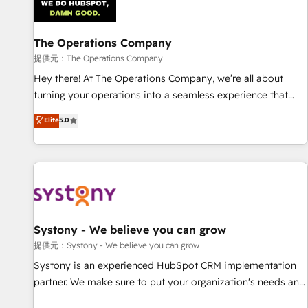
management, and speed up deal closures. With 500+
projects completed, our Agile approach ensures your
The Operations Company
HubSpot CRM drives measurable results. Our RevOps
services align your sales, marketing, and customer success
提供元：The Operations Company
teams for peak performance. We optimize the revenue
Hey there! At The Operations Company, we’re all about
lifecycle—lead generation to retention—by refining
turning your operations into a seamless experience that
processes and eliminating inefficiencies. Using HubSpot
powers real results. We specialize in transforming complex
Elite
5.0
tools and data-driven strategies, we create scalable
systems into efficient, scalable solutions that work across
solutions that maximize profitability and adapt to your
your entire organization. We’re a unique blend of deep
goals.
HubSpot expertise, strategic thinking, and hands-on
operational know-how. We know that no two businesses
are alike, so we don’t do cookie-cutter solutions. Instead,
we dive in to understand your needs, goals, and challenges
to deliver solutions that fit like a glove. We’re committed to
Systony - We believe you can grow
being both highly effective and fun to work with. We
提供元：Systony - We believe you can grow
believe in efficient processes, as well as building great
Systony is an experienced HubSpot CRM implementation
relationships. Your success is our success, and we’re all in
partner. We make sure to put your organization's needs and
this together! From startup to enterprise, we’ll make sure
goals first and think along with your organization. We are