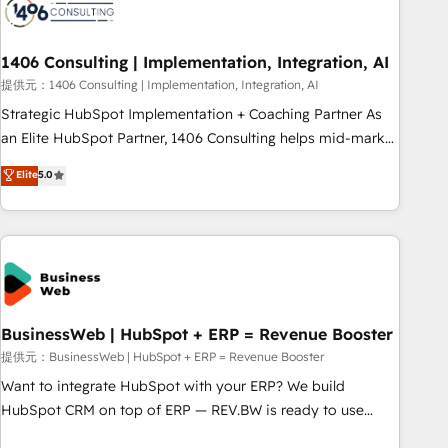
HubSpot Partner, ensuring migration from other CRMs to
HubSpot without data loss or downtime. 🔹 RevOps
Strategy: Align teams, processes, and data to drive revenue
1406 Consulting | Implementation, Integration, AI
efficiency. 🔹 Integrations: Connect HubSpot with your tech
提供元：1406 Consulting | Implementation, Integration, AI
stack for better adoption. 🔹 Custom Solutions: Build
Strategic HubSpot Implementation + Coaching Partner As
tailored apps, workflows, and configurations. We are SOC 2
an Elite HubSpot Partner, 1406 Consulting helps mid-market
Type II and ISO 27001 certified, reinforcing our commitment
revenue teams transform how they sell, market, and serve.
Elite
5.0
to data security and compliance. At OneMetric, we help
We don't just build your HubSpot—we teach your team to
revenue teams focus on the OneMetric that matters most:
own it, then stay to help you keep winning. What We Do ⚙️
revenue.
CRM Implementations across Marketing, Sales, Service,
Data & Content 📈 Sales & Marketing Alignment + Revenue
Team Enablement 🤖 Breeze AI & Custom Agent Creation 🔄
Custom Integrations & Data Migration Why 1406 We
become part of your team. Your team learns while we build.
BusinessWeb | HubSpot + ERP = Revenue Booster
We fix what others broke. Built for mid-market reality—
提供元：BusinessWeb | HubSpot + ERP = Revenue Booster
practical solutions that work with your actual headcount
Want to integrate HubSpot with your ERP? We build
and constraints. By the Numbers 🏆 Top 1% of all HubSpot
HubSpot CRM on top of ERP — REV.BW is ready to use
partners 🔄 Top 5% globally in client retention 📅 8+ years of
business model that you can for fast CRM start in your