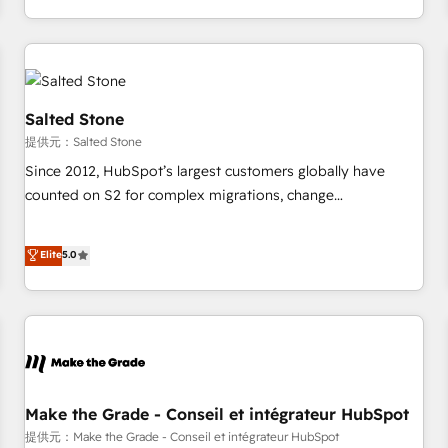
programmes and accelerate ROI across every HubSpot
Hub. 🧭 From multi-region migrations to AI-powered
automation, we turn complexity into clarity, human at global
scale. 🏆 HubSpot’s CEO called us “the partner of the
future.” Others agree it is proof of trust built through
Salted Stone
measurable impact.
提供元：Salted Stone
Since 2012, HubSpot’s largest customers globally have
counted on S2 for complex migrations, change
management, systems integration, and creative solutions
that deliver measurable impact and transform brand
Elite
5.0
experiences As one of the few full-service creative agencies
in the HubSpot ecosystem, we blend strategy, technology,
& award-winning design to build scalable, globally
regionalized HubSpot websites, integrated marketing
campaigns, & RevOps frameworks that fuel long-term
success We connect the entire customer lifecycle through
seamless integrations, ensure long-term adoption with
Make the Grade - Conseil et intégrateur HubSpot
change-management programs, and align marketing, sales,
提供元：Make the Grade - Conseil et intégrateur HubSpot