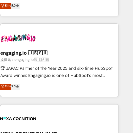
consistent results since 2017 Who We Serve Revenue teams,
organization. It's not brands that solve challenges — it's
Elite
5.0
marketing leaders, and sales ops at mid-market companies
people. Our Revenue Architects work side-by-side with
ready to move beyond spreadsheets into unified systems
your team to turn your ERP data into real sales control. Our
that drive real business results.
mission? Make your CRM actually drive revenue. We focus
on manufacturing, trade, distribution, logistics and software
companies that run ERP systems and need a proven sales
management layer, with pipeline control, margin visibility,
engaging.io 🇺🇸🇦🇺
and reliable forecasting. REV.BW is not another CRM
implementation. It's a ready-made model: data architecture,
提供元：engaging.io 🇺🇸🇦🇺
sales process, management reporting, and ERP integration
🏆 JAPAC Partner of the Year 2025 and six-time HubSpot
— built from real experience, not experimentation. ✨
Award winner. Engaging.io is one of HubSpot’s most
HubSpot Elite Partner, Top 16 globally ✨ 200+ CRM
experienced Agency Partners globally, delivering complex
Elite
5.0
implementations, 70% with ERP integrations ✨ Deep ERP
HubSpot implementations for 16+ years. With 700+ projects
integration expertise across multiple platforms ✨ Trusted
completed across APAC and North America, we help mid-
by Polish market leaders and Stock Market companies
market and enterprise organisations with CRM migrations,
custom integrations, data architecture, automation, and
portal builds. We specialise in Salesforce, Microsoft
Dynamics, and legacy CRM migrations; custom integrations
with platforms including Ticketmaster, Ticketek,