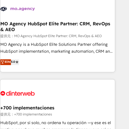
Implementation partner, we provide expertise to drive your
business forward. Since 2015 we are fully dedicated to
HubSpot and with an experienced team (50+), we work
with reputable companies in B2B sectors such as
MO Agency HubSpot Elite Partner: CRM, RevOps
& AEO
manufacturing, SaaS and business services. We prepare a
customized business case that demonstrates the value and
提供元：MO Agency HubSpot Elite Partner: CRM, RevOps & AEO
impact of your digital transformation, including a detailed
MO Agency is a HubSpot Elite Solutions Partner offering
financial rationale with a focus on ROI and TCO. As a trusted
HubSpot implementation, marketing automation, CRM and
extension of your team, we believe in the power of
RevOps consulting, data architecture, sales enablement,
Elite
5.0
partnership. Together, we embark on a transformational
lifecycle automation, lead scoring and revenue reporting.
journey that sets your business up for long-term success.
HubSpot, Salesforce and integrated enterprise stacks.
Unlock your business. If not now, when?
Digital Marketing, Answer Engine Optimisation, and
Generative Engine Optimisation (AI Search), HubSpot
Content Hub, WordPress development, B2B SEO, paid
media, and content. We work with enterprise and growth-
led companies across technology, professional services,
+700 implementaciones
financial services and industrial sectors. Offices in
提供元：+700 implementaciones
Johannesburg, Cape Town and London. 500+ HubSpot CRM
HubSpot, por sí solo, no ordena tu operación —y ese es el
implementations delivered. AI visibility coverage across