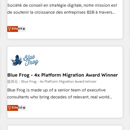
and service to drive sustainable growth With 6 key
Société de conseil en stratégie digitale, notre mission est
HubSpot accreditations and experience across hundreds of
de soutenir la croissance des entreprises B2B à travers
organizations in dozens of industries, there’s a good chance
l’acquisition de nouveaux clients, l'intégration CRM et le
one of our globally integrated teams has worked with
développement des revenus auprès de vos comptes
Elite
4.9
clients just like you Let’s explore whether S2 is the partner
existants. En France et à l'international, nous travaillons
you’ve been looking for...and get your next big initiative
avec des ETI ambitieuses, des grands groupes voulant aller
moving!
au-delà d’une simple transformation digitale et des startups
florissantes. Nos 3 grandes expertises sont : ➤ L’intégration
de CRM et de méthodologie RevOps pour aligner les
équipes marketing, commerciales et support client (data
Blue Frog - 4x Platform Migration Award Winner
migration, synchronisation API, audit et maintenance) ➤ La
création de sites internet de conversion qui transforment
提供元：Blue Frog - 4x Platform Migration Award Winner
les visiteurs en opportunités d'affaires ➤ La mise en place
Blue Frog is made up of a senior team of executive
de stratégies d'acquisition marketing (SEO, SEA, inbound,
consultants who bring decades of relevant, real world
automatisation marketing, ABM, IA, emailing) Informations
experience to our client engagements. "Blue Frog is a top,
Elite
5.0
clés : - 10 ans d'expérience - 100+ intégrations CRM
trusted partner in HubSpot's ecosystem for a reason. Their
HubSpot réussies - 40 experts conseil - 150 certifications
team brings over a decade of experience to the table, along
HubSpot cumulées
with deep knowledge of the HubSpot platform and