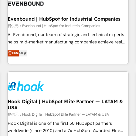
including Sony, Rapyd, Fiverr, XM Cyber, Wix - Base44, EMA
Design Automation and FIT. 📊 RevOps & data architecture
Evenbound | HubSpot for Industrial Companies
🔗 CRM migrations & End to end integrations 🤖 AI
workflows & enrichment 📘 Team enablement & company-
提供元：Evenbound | HubSpot for Industrial Companies
wide adoption We create HubSpot environments that
At Evenbound, our team of strategic and technical experts
teams use with confidence and that leadership can rely on
helps mid-market manufacturing companies achieve real
for scalable revenue insights.
growth. We specialize in delivering tailored solutions that
Elite
5.0
drive results by leveraging HubSpot’s platform and data to
fuel success. Technical Solutions: - HubSpot Technical
Consulting - HubSpot CRM Implementation - HubSpot
Onboarding - Data Migration & Integrations - Technical
Audit & Optimization Strategic Solutions: - Revenue
Operations - Inbound Marketing - Outbound Marketing -
HubSpot CMS Website Design & Development We
Hook Digital | HubSpot Elite Partner — LATAM &
USA
empower our clients to reach their full potential by
providing transparent, relationship-driven support. With
提供元：Hook Digital | HubSpot Elite Partner — LATAM & USA
over 300 HubSpot certifications and accreditations, we
Hook Digital is one of the first 50 HubSpot partners
deliver both the technical know-how and strategic guidance
worldwide (since 2010) and a 7x HubSpot Awarded Elite