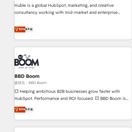
full data integrity. ➤ Implementation: Configure HubSpot to
Huble is a global HubSpot, marketing, and creative
run your revenue process. Sales, marketing, and service
consultancy working with mid-market and enterprise
wired together. ➤ AI and Integrations: Layer Breeze AI,
businesses. We go beyond implementation, shaping the
custom agents, and APIs to remove manual work. ➤
strategy, processes, and teams that turn HubSpot into a
Elite
4.9
Ongoing Management: Monthly tune-ups, feature rollouts,
genuine growth engine. Named HubSpot's Global Partner of
adoption coaching. Buying HubSpot, switching to it, or
the Year in 2024, consistently ranked among their top 5
reviving a stale portal? We are built for the work.
partners worldwide, and with over 15 years in the
ecosystem, Huble has built a track record that speaks for
itself. One company, one operating model, delivering across
offices and consulting teams in the UK, USA, Canada,
BBD Boom
Germany, France, Belgium, Singapore, and South Africa.
Certified compliant with ISO/IEC 27001:2022 and ISO
提供元：BBD Boom
9001:2015 across all seven international offices and 175+
💥 Helping ambitious B2B businesses grow faster with
employees.
HubSpot. Performance and ROI focused. 💥 BBD Boom is
the HubSpot partner that can help you to HubSpot Better.
Elite
5.0
We work with your teams to solve all your HubSpot
challenges and improve user adoption, sales process and
marketing results. Services 📚 Onboarding your team to