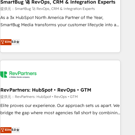
SmartBug 🚀 RevOps, CRM & Integration Experts
提供元：SmartBug 🚀 RevOps, CRM & Integration Experts
As a 3x HubSpot North America Partner of the Year,
SmartBug Media transforms your customer lifecycle into a
revenue engine. Our unified ecosystem includes specialized
divisions Globalia (AI & Software) and Point Success Media
Elite
5.0
(Paid Media), making this the official home for all three
brands. 🔄 Implementation & Integration - Seamless
migrations and system integrations powered by Globalia’s
technical development team. - 19 HubSpot-certified trainers
to drive platform adoption. 📈 Revenue Generation - Full-
funnel marketing and high-performance advertising via
RevPartners: HubSpot • RevOps • GTM
Point Success Media. - Expert deployment of Breeze AI and
custom agents to automate growth. 🏆 Elite Excellence - 8
提供元：RevPartners: HubSpot • RevOps • GTM
platform accreditations and deep HIPAA-compliance
Elite proves our experience. Our approach sets us apart. We
expertise. - A team of 250+ experts dedicated to your
bridge the gap where most agencies fall short by combining
resilient growth.
GTM strategy with technical execution to solve the right
problem with the right solution. As the only firm in the world
Elite
5.0
to hold Elite Partner Accreditations with both HubSpot and