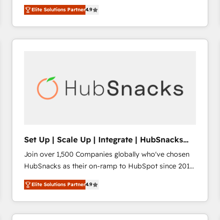
operational efficiency of HubSpot. The fastest-
HubSpot’s only Elite Partner with all 8 Accreditations
HubSpot大百科 出版 CRM・AI活用に関するご相談、現
Elite Solutions Partner
4.9
growing tech-enabler & facilitator, MakeWebBetter,
and a 3× Partner of the Year, New Breed turns
状整理の壁打ちなど、構想段階からお気軽にお問い合わ
hands you the blend of HubSpot expertise &
HubSpot into your engine for measurable, durable
せください。
eminent solutions & integrations. Trust us to
growth.
streamline your HubSpot experience. 🚀HubSpot
Elite Partners with 10+ years of HubSpot experience
🤝HubSpot Premier Integration partner 🤝Google
Premier Partner 2023 🌟5 HubSpot Accreditations 🌟
Won HubSpot Theme Challenge 2021 🌟INBOUND’19
HubSpot Rising Star Why us? Harnessing the full
potential of the powerful HubSpot CRM. ✔️A team of
HubSpot experts backed by over 10+ years of
Set Up | Scale Up | Integrate | HubSnacks
HubSpot experience ✔️Flexible pricing models —
FlexPlan
Join over 1,500 Companies globally who've chosen
Hourly-fee (assigned one Dedicated HubSpot
HubSnacks as their on-ramp to HubSpot since 2014
Admin); Monthly-fee (HubSpot Admin + Project
Simple pay-as-you-go plans that accelerate value...
Manager); and Fixed Project Cost (as per
Elite Solutions Partner
4.9
1️⃣ Set Up | Onboarding New or Check-fixing existing
requirement). ✔️Helped over 25,000+ customers so
HubSpot portals 2️⃣ Scale Up | 100% HubSpot Task
far with our HubSpot solutions. ✔️Bespoke apps &
Execution... Global 24/7 ... All Experts 3️⃣ Integrate |
on-demand bundle services. Connect with us today!