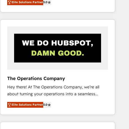
Elite Solutions Partner
5.0
system environments and global SaaS or
manufacturing teams. Trusted by leading enterprises
and fast growing scale ups including Sony, Rapyd,
Fiverr, XM Cyber, Bridgepointe Technologies, EMA
Design Automation and Uptive. 📊 RevOps & data
architecture 🔗 CRM migrations & End to end
integrations 🤖 AI workflows & enrichment 📘 Team
enablement & company-wide adoption We create
HubSpot environments that teams use with
confidence and that leadership can rely on for
scalable revenue insights.
The Operations Company
Hey there! At The Operations Company, we’re all
about turning your operations into a seamless
experience that powers real results. We specialize in
Elite Solutions Partner
5.0
transforming complex systems into efficient,
scalable solutions that work across your entire
organization. We’re a unique blend of deep HubSpot
expertise, strategic thinking, and hands-on