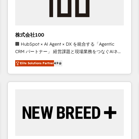
株式会社100
🏢 HubSpot × AI Agent × DX を統合する「Agentic
CRM パートナー」 経営課題と現場業務をつなぐAIネイ
ティブ・エージェンシーとして、HubSpot Eliteの実装
Elite Solutions Partner
4.9
力で顧客フロント業務を再設計します。 💡 100inc は何
をする会社か？ HubSpotを共通基盤に、AIエージェン
トを組み込んだ顧客フロント業務（マーケティング・営
業・CS）を組織全体で設計・実装する日本のAIネイテ
ィブ・エージェンシーです。事業部・グループ会社・部
門が分立する組織で、データと業務プロセスのサイロ化
を、CRMを軸とした全社共通基盤に再構築します。意
思決定者・PMO・現場担当者に並走します。 1️⃣
HubSpot導入・活用支援 顧客データの一元化から、
GTMの見える化・自動化まで。全Hub統合運用、デー