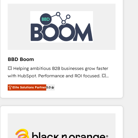
consistently ranked among their top 5 partners
worldwide, and with over 15 years in the ecosystem,
Huble has built a track record that speaks for itself.
One company, one operating model, delivering
across offices and consulting teams in the UK, USA,
Canada, Germany, France, Belgium, Singapore, and
South Africa. Certified compliant with ISO/IEC
27001:2022 and ISO 9001:2015 across all seven
BBD Boom
international offices and 175+ employees.
💥 Helping ambitious B2B businesses grow faster
with HubSpot. Performance and ROI focused. 💥
BBD Boom is the HubSpot partner that can help you
Elite Solutions Partner
5.0
to HubSpot Better. We work with your teams to
solve all your HubSpot challenges and improve user
adoption, sales process and marketing results.
Services 📚 Onboarding your team to HubSpot for
the first time 🔧 Designing and optimising your
HubSpot set-up for better results 🌐 Website design
and build using HubSpot 🔌 Integrating HubSpot