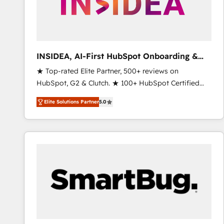
INSIDEA, AI-First HubSpot Onboarding &
RevOps
★ Top-rated Elite Partner, 500+ reviews on
HubSpot, G2 & Clutch. ★ 100+ HubSpot Certified
Experts & Trainers across the team ★ 1,500+
Elite Solutions Partner
5.0
implementations across five continents ★ AI-First,
RevOps-led, Onboarding obsessed ★ Company of
the Year 2024/25 INSIDEA helps growing companies
turn HubSpot into a revenue engine. We onboard
your team, migrate your data, and build AI-powered
workflows that drive adoption from week one, in
your time zone. What we do ➤ Onboarding: Live in
weeks, with workflows built around your business,
not a template. ➤ Migration: Move from any legacy
CRM. Zero downtime, full data integrity. ➤