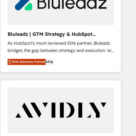
Bluleadz | GTM Strategy & HubSpot
Implementation
As HubSpot's most reviewed Elite partner, Bluleadz
bridges the gap between strategy and execution. We
don't just "set up tools" — we install the GTM
Elite Solutions Partner
4.9
Operating System (GTM OS) to align your leadership
and engineer a portal that drives predictable
revenue velocity. 🚀 GTM Strategy & Alignment
Workshops & Sprints: Identify "Valleys of Death"
stalling growth. Fix your ICP, Math, and Story to stop
"accelerating a mess." ⚙️ Elite Engineering & AI
Scalable Architecture: Zero-technical-debt setup
across all Hubs, validated by our 7 HubSpot
Accreditations. AI-Powered RevOps: Breeze AI,
custom AI agents, and high-integrity migrations for