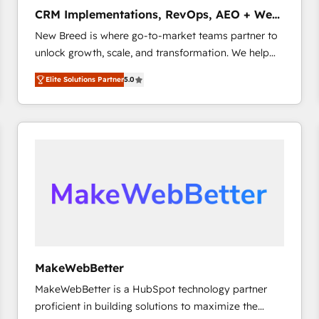
タ品質設計、グループ横断のCRM統合に対応します。
CRM Implementations, RevOps, AEO + Web,
2️⃣ AIエージェント組織構築 営業・マーケティング業務
Demand Gen
New Breed is where go-to-market teams partner to
の一部をAIが自律実行する組織への移行を設計・実装。
unlock growth, scale, and transformation. We help
Breeze・Claude等をHubSpotと連携させ、役割定義・
companies activate HubSpot’s AI-powered
運用ルール・成果指標まで含めて設計します。 3️⃣ 全社
Elite Solutions Partner
5.0
customer platform and operationalize HubSpot’s
DX × AI推進のPMO伴走支援 複数部門をまたぐDX×AI変
Loop Marketing framework through expert-led
革を、構想から実装・定着までPMOとして主導。「設
services, smart agents, and purpose-built apps,
定の代行ではなく、設計の責任」を引き受け、部門横断
tailored to your business. Together, we unlock
の統合・浸透・変革管理を実行します。 ▸ CMS戦略設
results, fast. ⚙️CRM & RevOps: Align all Hubs to your
計・構築：リード獲得・CVR・SEOを前提にした情報設
buyer journey for clean data, scalability, & reporting.
計・導線設計・テンプレート設計をContent Hubで一体
🎯Demand Gen & ABM: Drive pipeline with inbound,
提供。 ▸ 既存CRM・MAからの移行支援：Salesforce・
ABM, AEO, SEO, & paid media that fuel growth. 👩‍💻
Marketo・Pardot等からの移行、カスタム設計、履歴
Web Design: Build high-performing websites with
データ移行と活用設計まで。 ▸ AEO対応：ChatGPT・
UX, messaging, & conversion strategy that drive
Perplexity等のAI検索からの流入・引用を前提にコンテ
results. 🤖AI Strategy: Activate Breeze Agents,
ンツとサイト構造を最適化。 🏆 なぜ100incを選ぶの
MakeWebBetter
configure HubSpot AI, & maximize AEO with tailored
か？ ✓ HubSpot Eliteパートナー認定 ✓ HubSpotアワ
MakeWebBetter is a HubSpot technology partner
AI services. 🧩Integrations: Extend HubSpot with
ード受賞・HUGリーダー ✓ ISO27001:2022 /
proficient in building solutions to maximize the
custom integrations, hosting, & maintenance. As
ISO9001:2015 取得 ✓ 400社以上の導入実績 ✓