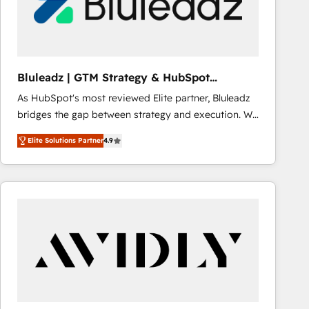
Bluleadz | GTM Strategy & HubSpot
Implementation
As HubSpot's most reviewed Elite partner, Bluleadz
bridges the gap between strategy and execution. We
don't just "set up tools" — we install the GTM
Elite Solutions Partner
4.9
Operating System (GTM OS) to align your leadership
and engineer a portal that drives predictable
revenue velocity. 🚀 GTM Strategy & Alignment
Workshops & Sprints: Identify "Valleys of Death"
stalling growth. Fix your ICP, Math, and Story to stop
"accelerating a mess." ⚙️ Elite Engineering & AI
Scalable Architecture: Zero-technical-debt setup
across all Hubs, validated by our 7 HubSpot
Accreditations. AI-Powered RevOps: Breeze AI,
custom AI agents, and high-integrity migrations for