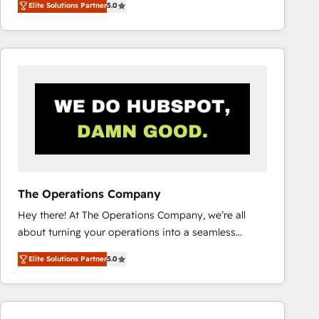
Elite Solutions Partner
5.0
system environments and global SaaS or
manufacturing teams. Trusted by leading enterprises
and fast growing scale ups including Sony, Rapyd,
Fiverr, XM Cyber, Bridgepointe Technologies, EMA
Design Automation and Uptive. 📊 RevOps & data
architecture 🔗 CRM migrations & End to end
integrations 🤖 AI workflows & enrichment 📘 Team
enablement & company-wide adoption We create
HubSpot environments that teams use with
confidence and that leadership can rely on for
scalable revenue insights.
The Operations Company
Hey there! At The Operations Company, we’re all
about turning your operations into a seamless
experience that powers real results. We specialize in
Elite Solutions Partner
5.0
transforming complex systems into efficient,
scalable solutions that work across your entire
organization. We’re a unique blend of deep HubSpot
expertise, strategic thinking, and hands-on