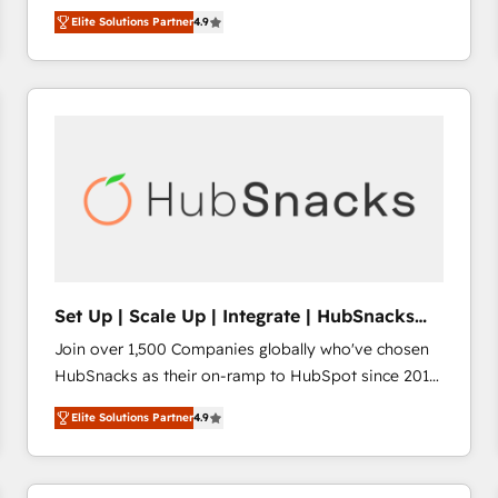
operational efficiency of HubSpot. The fastest-
HubSpot’s only Elite Partner with all 8 Accreditations
HubSpot大百科 出版 CRM・AI活用に関するご相談、現
Elite Solutions Partner
4.9
growing tech-enabler & facilitator, MakeWebBetter,
and a 3× Partner of the Year, New Breed turns
状整理の壁打ちなど、構想段階からお気軽にお問い合わ
hands you the blend of HubSpot expertise &
HubSpot into your engine for measurable, durable
せください。
eminent solutions & integrations. Trust us to
growth.
streamline your HubSpot experience. 🚀HubSpot
Elite Partners with 10+ years of HubSpot experience
🤝HubSpot Premier Integration partner 🤝Google
Premier Partner 2023 🌟5 HubSpot Accreditations 🌟
Won HubSpot Theme Challenge 2021 🌟INBOUND’19
HubSpot Rising Star Why us? Harnessing the full
potential of the powerful HubSpot CRM. ✔️A team of
HubSpot experts backed by over 10+ years of
Set Up | Scale Up | Integrate | HubSnacks
HubSpot experience ✔️Flexible pricing models —
FlexPlan
Join over 1,500 Companies globally who've chosen
Hourly-fee (assigned one Dedicated HubSpot
HubSnacks as their on-ramp to HubSpot since 2014
Admin); Monthly-fee (HubSpot Admin + Project
Simple pay-as-you-go plans that accelerate value...
Manager); and Fixed Project Cost (as per
Elite Solutions Partner
4.9
1️⃣ Set Up | Onboarding New or Check-fixing existing
requirement). ✔️Helped over 25,000+ customers so
HubSpot portals 2️⃣ Scale Up | 100% HubSpot Task
far with our HubSpot solutions. ✔️Bespoke apps &
Execution... Global 24/7 ... All Experts 3️⃣ Integrate |
on-demand bundle services. Connect with us today!