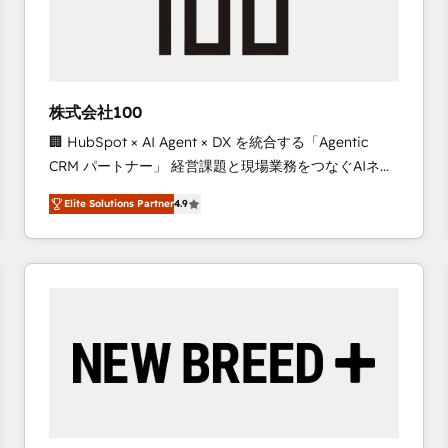
株式会社100
🏢 HubSpot × AI Agent × DX を統合する「Agentic
CRM パートナー」 経営課題と現場業務をつなぐAIネイ
ティブ・エージェンシーとして、HubSpot Eliteの実装
Elite Solutions Partner
4.9
力で顧客フロント業務を再設計します。 💡 100inc は何
をする会社か？ HubSpotを共通基盤に、AIエージェン
トを組み込んだ顧客フロント業務（マーケティング・営
業・CS）を組織全体で設計・実装する日本のAIネイテ
ィブ・エージェンシーです。事業部・グループ会社・部
門が分立する組織で、データと業務プロセスのサイロ化
を、CRMを軸とした全社共通基盤に再構築します。意
思決定者・PMO・現場担当者に並走します。 1️⃣
HubSpot導入・活用支援 顧客データの一元化から、
GTMの見える化・自動化まで。全Hub統合運用、デー