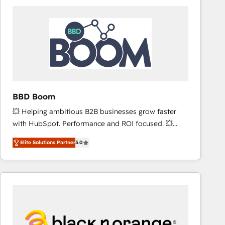
consistently ranked among their top 5 partners
worldwide, and with over 15 years in the ecosystem,
Huble has built a track record that speaks for itself.
One company, one operating model, delivering
across offices and consulting teams in the UK, USA,
Canada, Germany, France, Belgium, Singapore, and
South Africa. Certified compliant with ISO/IEC
27001:2022 and ISO 9001:2015 across all seven
BBD Boom
international offices and 175+ employees.
💥 Helping ambitious B2B businesses grow faster
with HubSpot. Performance and ROI focused. 💥
BBD Boom is the HubSpot partner that can help you
Elite Solutions Partner
5.0
to HubSpot Better. We work with your teams to
solve all your HubSpot challenges and improve user
adoption, sales process and marketing results.
Services 📚 Onboarding your team to HubSpot for
the first time 🔧 Designing and optimising your
HubSpot set-up for better results 🌐 Website design
and build using HubSpot 🔌 Integrating HubSpot