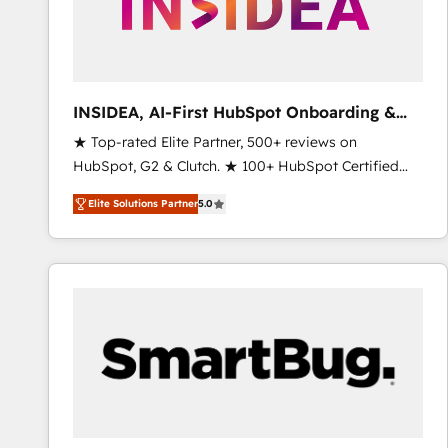
INSIDEA, AI-First HubSpot Onboarding &
RevOps
★ Top-rated Elite Partner, 500+ reviews on
HubSpot, G2 & Clutch. ★ 100+ HubSpot Certified
Experts & Trainers across the team ★ 1,500+
Elite Solutions Partner
5.0
implementations across five continents ★ AI-First,
RevOps-led, Onboarding obsessed ★ Company of
the Year 2024/25 INSIDEA helps growing companies
turn HubSpot into a revenue engine. We onboard
your team, migrate your data, and build AI-powered
workflows that drive adoption from week one, in
your time zone. What we do ➤ Onboarding: Live in
weeks, with workflows built around your business,
not a template. ➤ Migration: Move from any legacy
CRM. Zero downtime, full data integrity. ➤