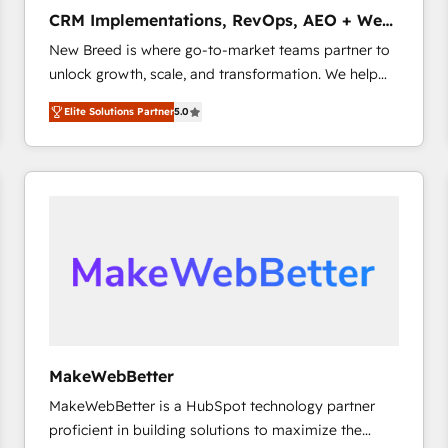
タ品質設計、グループ横断のCRM統合に対応します。
CRM Implementations, RevOps, AEO + Web,
2️⃣ AIエージェント組織構築 営業・マーケティング業務
Demand Gen
New Breed is where go-to-market teams partner to
の一部をAIが自律実行する組織への移行を設計・実装。
unlock growth, scale, and transformation. We help
Breeze・Claude等をHubSpotと連携させ、役割定義・
companies activate HubSpot’s AI-powered
運用ルール・成果指標まで含めて設計します。 3️⃣ 全社
Elite Solutions Partner
5.0
customer platform and operationalize HubSpot’s
DX × AI推進のPMO伴走支援 複数部門をまたぐDX×AI変
Loop Marketing framework through expert-led
革を、構想から実装・定着までPMOとして主導。「設
services, smart agents, and purpose-built apps,
定の代行ではなく、設計の責任」を引き受け、部門横断
tailored to your business. Together, we unlock
の統合・浸透・変革管理を実行します。 ▸ CMS戦略設
results, fast. ⚙️CRM & RevOps: Align all Hubs to your
計・構築：リード獲得・CVR・SEOを前提にした情報設
buyer journey for clean data, scalability, & reporting.
計・導線設計・テンプレート設計をContent Hubで一体
🎯Demand Gen & ABM: Drive pipeline with inbound,
提供。 ▸ 既存CRM・MAからの移行支援：Salesforce・
ABM, AEO, SEO, & paid media that fuel growth. 👩‍💻
Marketo・Pardot等からの移行、カスタム設計、履歴
Web Design: Build high-performing websites with
データ移行と活用設計まで。 ▸ AEO対応：ChatGPT・
UX, messaging, & conversion strategy that drive
Perplexity等のAI検索からの流入・引用を前提にコンテ
results. 🤖AI Strategy: Activate Breeze Agents,
ンツとサイト構造を最適化。 🏆 なぜ100incを選ぶの
MakeWebBetter
configure HubSpot AI, & maximize AEO with tailored
か？ ✓ HubSpot Eliteパートナー認定 ✓ HubSpotアワ
MakeWebBetter is a HubSpot technology partner
AI services. 🧩Integrations: Extend HubSpot with
ード受賞・HUGリーダー ✓ ISO27001:2022 /
proficient in building solutions to maximize the
custom integrations, hosting, & maintenance. As
ISO9001:2015 取得 ✓ 400社以上の導入実績 ✓