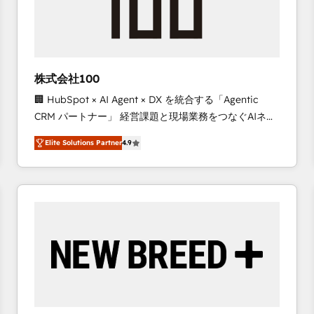
株式会社100
🏢 HubSpot × AI Agent × DX を統合する「Agentic
CRM パートナー」 経営課題と現場業務をつなぐAIネイ
ティブ・エージェンシーとして、HubSpot Eliteの実装
Elite Solutions Partner
4.9
力で顧客フロント業務を再設計します。 💡 100inc は何
をする会社か？ HubSpotを共通基盤に、AIエージェン
トを組み込んだ顧客フロント業務（マーケティング・営
業・CS）を組織全体で設計・実装する日本のAIネイテ
ィブ・エージェンシーです。事業部・グループ会社・部
門が分立する組織で、データと業務プロセスのサイロ化
を、CRMを軸とした全社共通基盤に再構築します。意
思決定者・PMO・現場担当者に並走します。 1️⃣
HubSpot導入・活用支援 顧客データの一元化から、
GTMの見える化・自動化まで。全Hub統合運用、デー