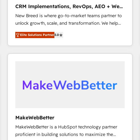
タ品質設計、グループ横断のCRM統合に対応します。
CRM Implementations, RevOps, AEO + Web,
2️⃣ AIエージェント組織構築 営業・マーケティング業務
Demand Gen
New Breed is where go-to-market teams partner to
の一部をAIが自律実行する組織への移行を設計・実装。
unlock growth, scale, and transformation. We help
Breeze・Claude等をHubSpotと連携させ、役割定義・
companies activate HubSpot’s AI-powered
運用ルール・成果指標まで含めて設計します。 3️⃣ 全社
Elite Solutions Partner
5.0
customer platform and operationalize HubSpot’s
DX × AI推進のPMO伴走支援 複数部門をまたぐDX×AI変
Loop Marketing framework through expert-led
革を、構想から実装・定着までPMOとして主導。「設
services, smart agents, and purpose-built apps,
定の代行ではなく、設計の責任」を引き受け、部門横断
tailored to your business. Together, we unlock
の統合・浸透・変革管理を実行します。 ▸ CMS戦略設
results, fast. ⚙️CRM & RevOps: Align all Hubs to your
計・構築：リード獲得・CVR・SEOを前提にした情報設
buyer journey for clean data, scalability, & reporting.
計・導線設計・テンプレート設計をContent Hubで一体
🎯Demand Gen & ABM: Drive pipeline with inbound,
提供。 ▸ 既存CRM・MAからの移行支援：Salesforce・
ABM, AEO, SEO, & paid media that fuel growth. 👩‍💻
Marketo・Pardot等からの移行、カスタム設計、履歴
Web Design: Build high-performing websites with
データ移行と活用設計まで。 ▸ AEO対応：ChatGPT・
UX, messaging, & conversion strategy that drive
Perplexity等のAI検索からの流入・引用を前提にコンテ
results. 🤖AI Strategy: Activate Breeze Agents,
ンツとサイト構造を最適化。 🏆 なぜ100incを選ぶの
MakeWebBetter
configure HubSpot AI, & maximize AEO with tailored
か？ ✓ HubSpot Eliteパートナー認定 ✓ HubSpotアワ
MakeWebBetter is a HubSpot technology partner
AI services. 🧩Integrations: Extend HubSpot with
ード受賞・HUGリーダー ✓ ISO27001:2022 /
proficient in building solutions to maximize the
custom integrations, hosting, & maintenance. As
ISO9001:2015 取得 ✓ 400社以上の導入実績 ✓