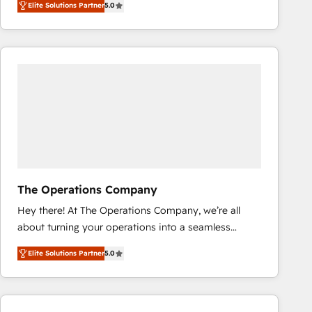
Elite Solutions Partner
5.0
system environments and global SaaS or
manufacturing teams. Trusted by leading enterprises
and fast growing scale ups including Sony, Rapyd,
Fiverr, XM Cyber, Bridgepointe Technologies, EMA
Design Automation and Uptive. 📊 RevOps & data
architecture 🔗 CRM migrations & End to end
integrations 🤖 AI workflows & enrichment 📘 Team
enablement & company-wide adoption We create
HubSpot environments that teams use with
confidence and that leadership can rely on for
scalable revenue insights.
The Operations Company
Hey there! At The Operations Company, we’re all
about turning your operations into a seamless
experience that powers real results. We specialize in
Elite Solutions Partner
5.0
transforming complex systems into efficient,
scalable solutions that work across your entire
organization. We’re a unique blend of deep HubSpot
expertise, strategic thinking, and hands-on