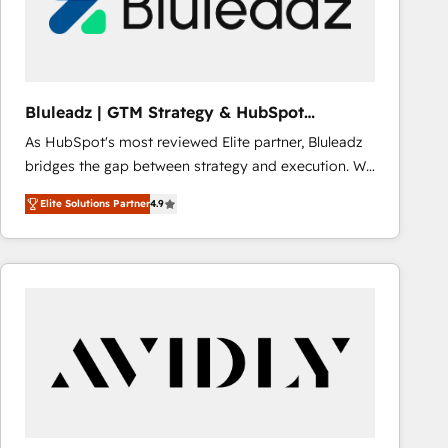
Bluleadz | GTM Strategy & HubSpot
Implementation
As HubSpot's most reviewed Elite partner, Bluleadz
bridges the gap between strategy and execution. We
don't just "set up tools" — we install the GTM
Elite Solutions Partner
4.9
Operating System (GTM OS) to align your leadership
and engineer a portal that drives predictable
revenue velocity. 🚀 GTM Strategy & Alignment
Workshops & Sprints: Identify "Valleys of Death"
stalling growth. Fix your ICP, Math, and Story to stop
"accelerating a mess." ⚙️ Elite Engineering & AI
Scalable Architecture: Zero-technical-debt setup
across all Hubs, validated by our 7 HubSpot
Accreditations. AI-Powered RevOps: Breeze AI,
custom AI agents, and high-integrity migrations for