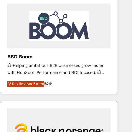
consistently ranked among their top 5 partners
worldwide, and with over 15 years in the ecosystem,
Huble has built a track record that speaks for itself.
One company, one operating model, delivering
across offices and consulting teams in the UK, USA,
Canada, Germany, France, Belgium, Singapore, and
South Africa. Certified compliant with ISO/IEC
27001:2022 and ISO 9001:2015 across all seven
BBD Boom
international offices and 175+ employees.
💥 Helping ambitious B2B businesses grow faster
with HubSpot. Performance and ROI focused. 💥
BBD Boom is the HubSpot partner that can help you
Elite Solutions Partner
5.0
to HubSpot Better. We work with your teams to
solve all your HubSpot challenges and improve user
adoption, sales process and marketing results.
Services 📚 Onboarding your team to HubSpot for
the first time 🔧 Designing and optimising your
HubSpot set-up for better results 🌐 Website design
and build using HubSpot 🔌 Integrating HubSpot