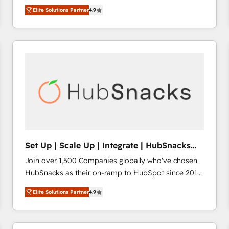
operational efficiency of HubSpot. The fastest-
HubSpot’s only Elite Partner with all 8 Accreditations
HubSpot大百科 出版 CRM・AI活用に関するご相談、現
Elite Solutions Partner
4.9
growing tech-enabler & facilitator, MakeWebBetter,
and a 3× Partner of the Year, New Breed turns
状整理の壁打ちなど、構想段階からお気軽にお問い合わ
hands you the blend of HubSpot expertise &
HubSpot into your engine for measurable, durable
せください。
eminent solutions & integrations. Trust us to
growth.
streamline your HubSpot experience. 🚀HubSpot
Elite Partners with 10+ years of HubSpot experience
🤝HubSpot Premier Integration partner 🤝Google
Premier Partner 2023 🌟5 HubSpot Accreditations 🌟
Won HubSpot Theme Challenge 2021 🌟INBOUND’19
HubSpot Rising Star Why us? Harnessing the full
potential of the powerful HubSpot CRM. ✔️A team of
HubSpot experts backed by over 10+ years of
Set Up | Scale Up | Integrate | HubSnacks
HubSpot experience ✔️Flexible pricing models —
FlexPlan
Join over 1,500 Companies globally who've chosen
Hourly-fee (assigned one Dedicated HubSpot
HubSnacks as their on-ramp to HubSpot since 2014
Admin); Monthly-fee (HubSpot Admin + Project
Simple pay-as-you-go plans that accelerate value...
Manager); and Fixed Project Cost (as per
Elite Solutions Partner
4.9
1️⃣ Set Up | Onboarding New or Check-fixing existing
requirement). ✔️Helped over 25,000+ customers so
HubSpot portals 2️⃣ Scale Up | 100% HubSpot Task
far with our HubSpot solutions. ✔️Bespoke apps &
Execution... Global 24/7 ... All Experts 3️⃣ Integrate |
on-demand bundle services. Connect with us today!