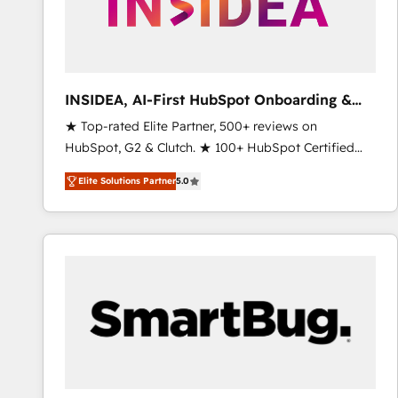
INSIDEA, AI-First HubSpot Onboarding &
RevOps
★ Top-rated Elite Partner, 500+ reviews on
HubSpot, G2 & Clutch. ★ 100+ HubSpot Certified
Experts & Trainers across the team ★ 1,500+
Elite Solutions Partner
5.0
implementations across five continents ★ AI-First,
RevOps-led, Onboarding obsessed ★ Company of
the Year 2024/25 INSIDEA helps growing companies
turn HubSpot into a revenue engine. We onboard
your team, migrate your data, and build AI-powered
workflows that drive adoption from week one, in
your time zone. What we do ➤ Onboarding: Live in
weeks, with workflows built around your business,
not a template. ➤ Migration: Move from any legacy
CRM. Zero downtime, full data integrity. ➤