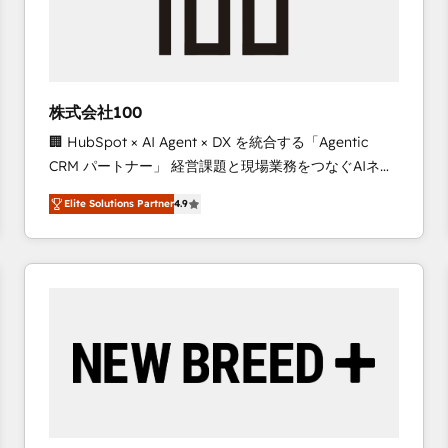
株式会社100
🏢 HubSpot × AI Agent × DX を統合する「Agentic
CRM パートナー」 経営課題と現場業務をつなぐAIネイ
ティブ・エージェンシーとして、HubSpot Eliteの実装
Elite Solutions Partner
4.9
力で顧客フロント業務を再設計します。 💡 100inc は何
をする会社か？ HubSpotを共通基盤に、AIエージェン
トを組み込んだ顧客フロント業務（マーケティング・営
業・CS）を組織全体で設計・実装する日本のAIネイテ
ィブ・エージェンシーです。事業部・グループ会社・部
門が分立する組織で、データと業務プロセスのサイロ化
を、CRMを軸とした全社共通基盤に再構築します。意
思決定者・PMO・現場担当者に並走します。 1️⃣
HubSpot導入・活用支援 顧客データの一元化から、
GTMの見える化・自動化まで。全Hub統合運用、デー