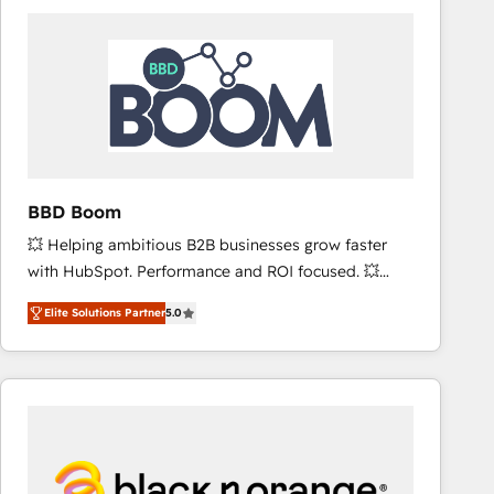
consistently ranked among their top 5 partners
worldwide, and with over 15 years in the ecosystem,
Huble has built a track record that speaks for itself.
One company, one operating model, delivering
across offices and consulting teams in the UK, USA,
Canada, Germany, France, Belgium, Singapore, and
South Africa. Certified compliant with ISO/IEC
27001:2022 and ISO 9001:2015 across all seven
BBD Boom
international offices and 175+ employees.
💥 Helping ambitious B2B businesses grow faster
with HubSpot. Performance and ROI focused. 💥
BBD Boom is the HubSpot partner that can help you
Elite Solutions Partner
5.0
to HubSpot Better. We work with your teams to
solve all your HubSpot challenges and improve user
adoption, sales process and marketing results.
Services 📚 Onboarding your team to HubSpot for
the first time 🔧 Designing and optimising your
HubSpot set-up for better results 🌐 Website design
and build using HubSpot 🔌 Integrating HubSpot