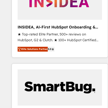
INSIDEA, AI-First HubSpot Onboarding &
RevOps
★ Top-rated Elite Partner, 500+ reviews on
HubSpot, G2 & Clutch. ★ 100+ HubSpot Certified
Experts & Trainers across the team ★ 1,500+
Elite Solutions Partner
5.0
implementations across five continents ★ AI-First,
RevOps-led, Onboarding obsessed ★ Company of
the Year 2024/25 INSIDEA helps growing companies
turn HubSpot into a revenue engine. We onboard
your team, migrate your data, and build AI-powered
workflows that drive adoption from week one, in
your time zone. What we do ➤ Onboarding: Live in
weeks, with workflows built around your business,
not a template. ➤ Migration: Move from any legacy
CRM. Zero downtime, full data integrity. ➤