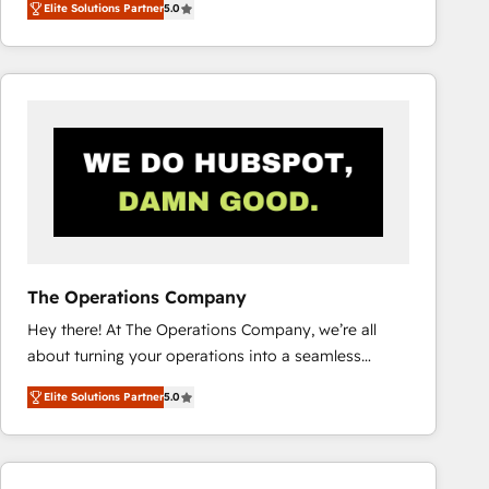
Elite Solutions Partner
5.0
system environments and global SaaS or
manufacturing teams. Trusted by leading enterprises
and fast growing scale ups including Sony, Rapyd,
Fiverr, XM Cyber, Bridgepointe Technologies, EMA
Design Automation and Uptive. 📊 RevOps & data
architecture 🔗 CRM migrations & End to end
integrations 🤖 AI workflows & enrichment 📘 Team
enablement & company-wide adoption We create
HubSpot environments that teams use with
confidence and that leadership can rely on for
scalable revenue insights.
The Operations Company
Hey there! At The Operations Company, we’re all
about turning your operations into a seamless
experience that powers real results. We specialize in
Elite Solutions Partner
5.0
transforming complex systems into efficient,
scalable solutions that work across your entire
organization. We’re a unique blend of deep HubSpot
expertise, strategic thinking, and hands-on