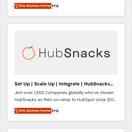
operational efficiency of HubSpot. The fastest-
HubSpot’s only Elite Partner with all 8 Accreditations
HubSpot大百科 出版 CRM・AI活用に関するご相談、現
Elite Solutions Partner
4.9
growing tech-enabler & facilitator, MakeWebBetter,
and a 3× Partner of the Year, New Breed turns
状整理の壁打ちなど、構想段階からお気軽にお問い合わ
hands you the blend of HubSpot expertise &
HubSpot into your engine for measurable, durable
せください。
eminent solutions & integrations. Trust us to
growth.
streamline your HubSpot experience. 🚀HubSpot
Elite Partners with 10+ years of HubSpot experience
🤝HubSpot Premier Integration partner 🤝Google
Premier Partner 2023 🌟5 HubSpot Accreditations 🌟
Won HubSpot Theme Challenge 2021 🌟INBOUND’19
HubSpot Rising Star Why us? Harnessing the full
potential of the powerful HubSpot CRM. ✔️A team of
HubSpot experts backed by over 10+ years of
Set Up | Scale Up | Integrate | HubSnacks
HubSpot experience ✔️Flexible pricing models —
FlexPlan
Join over 1,500 Companies globally who've chosen
Hourly-fee (assigned one Dedicated HubSpot
HubSnacks as their on-ramp to HubSpot since 2014
Admin); Monthly-fee (HubSpot Admin + Project
Simple pay-as-you-go plans that accelerate value...
Manager); and Fixed Project Cost (as per
Elite Solutions Partner
4.9
1️⃣ Set Up | Onboarding New or Check-fixing existing
requirement). ✔️Helped over 25,000+ customers so
HubSpot portals 2️⃣ Scale Up | 100% HubSpot Task
far with our HubSpot solutions. ✔️Bespoke apps &
Execution... Global 24/7 ... All Experts 3️⃣ Integrate |
on-demand bundle services. Connect with us today!