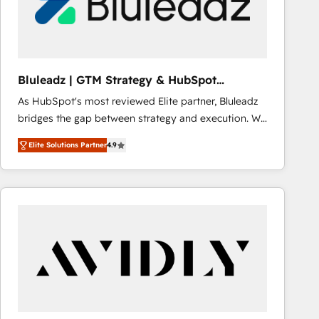
Bluleadz | GTM Strategy & HubSpot
Implementation
As HubSpot's most reviewed Elite partner, Bluleadz
bridges the gap between strategy and execution. We
don't just "set up tools" — we install the GTM
Elite Solutions Partner
4.9
Operating System (GTM OS) to align your leadership
and engineer a portal that drives predictable
revenue velocity. 🚀 GTM Strategy & Alignment
Workshops & Sprints: Identify "Valleys of Death"
stalling growth. Fix your ICP, Math, and Story to stop
"accelerating a mess." ⚙️ Elite Engineering & AI
Scalable Architecture: Zero-technical-debt setup
across all Hubs, validated by our 7 HubSpot
Accreditations. AI-Powered RevOps: Breeze AI,
custom AI agents, and high-integrity migrations for