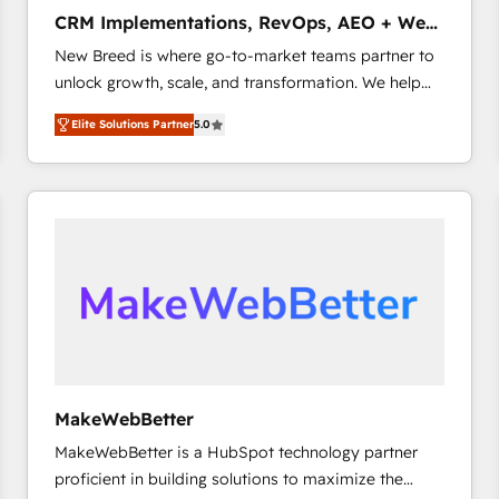
タ品質設計、グループ横断のCRM統合に対応します。
CRM Implementations, RevOps, AEO + Web,
2️⃣ AIエージェント組織構築 営業・マーケティング業務
Demand Gen
New Breed is where go-to-market teams partner to
の一部をAIが自律実行する組織への移行を設計・実装。
unlock growth, scale, and transformation. We help
Breeze・Claude等をHubSpotと連携させ、役割定義・
companies activate HubSpot’s AI-powered
運用ルール・成果指標まで含めて設計します。 3️⃣ 全社
Elite Solutions Partner
5.0
customer platform and operationalize HubSpot’s
DX × AI推進のPMO伴走支援 複数部門をまたぐDX×AI変
Loop Marketing framework through expert-led
革を、構想から実装・定着までPMOとして主導。「設
services, smart agents, and purpose-built apps,
定の代行ではなく、設計の責任」を引き受け、部門横断
tailored to your business. Together, we unlock
の統合・浸透・変革管理を実行します。 ▸ CMS戦略設
results, fast. ⚙️CRM & RevOps: Align all Hubs to your
計・構築：リード獲得・CVR・SEOを前提にした情報設
buyer journey for clean data, scalability, & reporting.
計・導線設計・テンプレート設計をContent Hubで一体
🎯Demand Gen & ABM: Drive pipeline with inbound,
提供。 ▸ 既存CRM・MAからの移行支援：Salesforce・
ABM, AEO, SEO, & paid media that fuel growth. 👩‍💻
Marketo・Pardot等からの移行、カスタム設計、履歴
Web Design: Build high-performing websites with
データ移行と活用設計まで。 ▸ AEO対応：ChatGPT・
UX, messaging, & conversion strategy that drive
Perplexity等のAI検索からの流入・引用を前提にコンテ
results. 🤖AI Strategy: Activate Breeze Agents,
ンツとサイト構造を最適化。 🏆 なぜ100incを選ぶの
MakeWebBetter
configure HubSpot AI, & maximize AEO with tailored
か？ ✓ HubSpot Eliteパートナー認定 ✓ HubSpotアワ
MakeWebBetter is a HubSpot technology partner
AI services. 🧩Integrations: Extend HubSpot with
ード受賞・HUGリーダー ✓ ISO27001:2022 /
proficient in building solutions to maximize the
custom integrations, hosting, & maintenance. As
ISO9001:2015 取得 ✓ 400社以上の導入実績 ✓