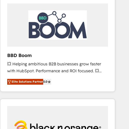
consistently ranked among their top 5 partners
worldwide, and with over 15 years in the ecosystem,
Huble has built a track record that speaks for itself.
One company, one operating model, delivering
across offices and consulting teams in the UK, USA,
Canada, Germany, France, Belgium, Singapore, and
South Africa. Certified compliant with ISO/IEC
27001:2022 and ISO 9001:2015 across all seven
BBD Boom
international offices and 175+ employees.
💥 Helping ambitious B2B businesses grow faster
with HubSpot. Performance and ROI focused. 💥
BBD Boom is the HubSpot partner that can help you
Elite Solutions Partner
5.0
to HubSpot Better. We work with your teams to
solve all your HubSpot challenges and improve user
adoption, sales process and marketing results.
Services 📚 Onboarding your team to HubSpot for
the first time 🔧 Designing and optimising your
HubSpot set-up for better results 🌐 Website design
and build using HubSpot 🔌 Integrating HubSpot