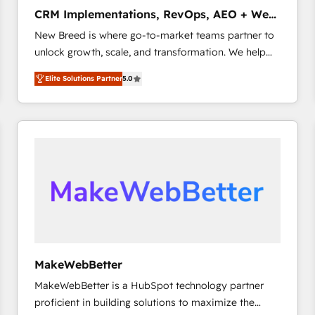
タ品質設計、グループ横断のCRM統合に対応します。
CRM Implementations, RevOps, AEO + Web,
2️⃣ AIエージェント組織構築 営業・マーケティング業務
Demand Gen
New Breed is where go-to-market teams partner to
の一部をAIが自律実行する組織への移行を設計・実装。
unlock growth, scale, and transformation. We help
Breeze・Claude等をHubSpotと連携させ、役割定義・
companies activate HubSpot’s AI-powered
運用ルール・成果指標まで含めて設計します。 3️⃣ 全社
Elite Solutions Partner
5.0
customer platform and operationalize HubSpot’s
DX × AI推進のPMO伴走支援 複数部門をまたぐDX×AI変
Loop Marketing framework through expert-led
革を、構想から実装・定着までPMOとして主導。「設
services, smart agents, and purpose-built apps,
定の代行ではなく、設計の責任」を引き受け、部門横断
tailored to your business. Together, we unlock
の統合・浸透・変革管理を実行します。 ▸ CMS戦略設
results, fast. ⚙️CRM & RevOps: Align all Hubs to your
計・構築：リード獲得・CVR・SEOを前提にした情報設
buyer journey for clean data, scalability, & reporting.
計・導線設計・テンプレート設計をContent Hubで一体
🎯Demand Gen & ABM: Drive pipeline with inbound,
提供。 ▸ 既存CRM・MAからの移行支援：Salesforce・
ABM, AEO, SEO, & paid media that fuel growth. 👩‍💻
Marketo・Pardot等からの移行、カスタム設計、履歴
Web Design: Build high-performing websites with
データ移行と活用設計まで。 ▸ AEO対応：ChatGPT・
UX, messaging, & conversion strategy that drive
Perplexity等のAI検索からの流入・引用を前提にコンテ
results. 🤖AI Strategy: Activate Breeze Agents,
ンツとサイト構造を最適化。 🏆 なぜ100incを選ぶの
MakeWebBetter
configure HubSpot AI, & maximize AEO with tailored
か？ ✓ HubSpot Eliteパートナー認定 ✓ HubSpotアワ
MakeWebBetter is a HubSpot technology partner
AI services. 🧩Integrations: Extend HubSpot with
ード受賞・HUGリーダー ✓ ISO27001:2022 /
proficient in building solutions to maximize the
custom integrations, hosting, & maintenance. As
ISO9001:2015 取得 ✓ 400社以上の導入実績 ✓