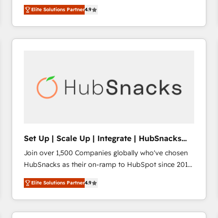
operational efficiency of HubSpot. The fastest-
HubSpot’s only Elite Partner with all 8 Accreditations
HubSpot大百科 出版 CRM・AI活用に関するご相談、現
Elite Solutions Partner
4.9
growing tech-enabler & facilitator, MakeWebBetter,
and a 3× Partner of the Year, New Breed turns
状整理の壁打ちなど、構想段階からお気軽にお問い合わ
hands you the blend of HubSpot expertise &
HubSpot into your engine for measurable, durable
せください。
eminent solutions & integrations. Trust us to
growth.
streamline your HubSpot experience. 🚀HubSpot
Elite Partners with 10+ years of HubSpot experience
🤝HubSpot Premier Integration partner 🤝Google
Premier Partner 2023 🌟5 HubSpot Accreditations 🌟
Won HubSpot Theme Challenge 2021 🌟INBOUND’19
HubSpot Rising Star Why us? Harnessing the full
potential of the powerful HubSpot CRM. ✔️A team of
HubSpot experts backed by over 10+ years of
Set Up | Scale Up | Integrate | HubSnacks
HubSpot experience ✔️Flexible pricing models —
FlexPlan
Join over 1,500 Companies globally who've chosen
Hourly-fee (assigned one Dedicated HubSpot
HubSnacks as their on-ramp to HubSpot since 2014
Admin); Monthly-fee (HubSpot Admin + Project
Simple pay-as-you-go plans that accelerate value...
Manager); and Fixed Project Cost (as per
Elite Solutions Partner
4.9
1️⃣ Set Up | Onboarding New or Check-fixing existing
requirement). ✔️Helped over 25,000+ customers so
HubSpot portals 2️⃣ Scale Up | 100% HubSpot Task
far with our HubSpot solutions. ✔️Bespoke apps &
Execution... Global 24/7 ... All Experts 3️⃣ Integrate |
on-demand bundle services. Connect with us today!