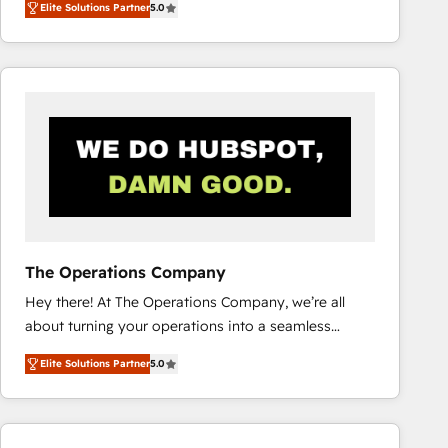
Elite Solutions Partner
5.0
system environments and global SaaS or
manufacturing teams. Trusted by leading enterprises
and fast growing scale ups including Sony, Rapyd,
Fiverr, XM Cyber, Bridgepointe Technologies, EMA
Design Automation and Uptive. 📊 RevOps & data
architecture 🔗 CRM migrations & End to end
integrations 🤖 AI workflows & enrichment 📘 Team
enablement & company-wide adoption We create
HubSpot environments that teams use with
confidence and that leadership can rely on for
scalable revenue insights.
The Operations Company
Hey there! At The Operations Company, we’re all
about turning your operations into a seamless
experience that powers real results. We specialize in
Elite Solutions Partner
5.0
transforming complex systems into efficient,
scalable solutions that work across your entire
organization. We’re a unique blend of deep HubSpot
expertise, strategic thinking, and hands-on