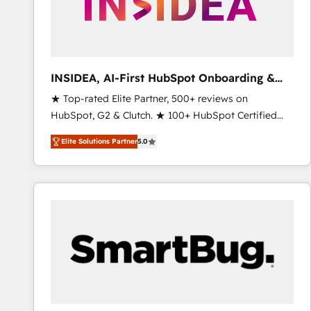
INSIDEA, AI-First HubSpot Onboarding &
RevOps
★ Top-rated Elite Partner, 500+ reviews on
HubSpot, G2 & Clutch. ★ 100+ HubSpot Certified
Experts & Trainers across the team ★ 1,500+
Elite Solutions Partner
5.0
implementations across five continents ★ AI-First,
RevOps-led, Onboarding obsessed ★ Company of
the Year 2024/25 INSIDEA helps growing companies
turn HubSpot into a revenue engine. We onboard
your team, migrate your data, and build AI-powered
workflows that drive adoption from week one, in
your time zone. What we do ➤ Onboarding: Live in
weeks, with workflows built around your business,
not a template. ➤ Migration: Move from any legacy
CRM. Zero downtime, full data integrity. ➤