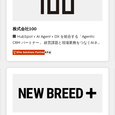
株式会社100
🏢 HubSpot × AI Agent × DX を統合する「Agentic
CRM パートナー」 経営課題と現場業務をつなぐAIネイ
ティブ・エージェンシーとして、HubSpot Eliteの実装
Elite Solutions Partner
4.9
力で顧客フロント業務を再設計します。 💡 100inc は何
をする会社か？ HubSpotを共通基盤に、AIエージェン
トを組み込んだ顧客フロント業務（マーケティング・営
業・CS）を組織全体で設計・実装する日本のAIネイテ
ィブ・エージェンシーです。事業部・グループ会社・部
門が分立する組織で、データと業務プロセスのサイロ化
を、CRMを軸とした全社共通基盤に再構築します。意
思決定者・PMO・現場担当者に並走します。 1️⃣
HubSpot導入・活用支援 顧客データの一元化から、
GTMの見える化・自動化まで。全Hub統合運用、デー