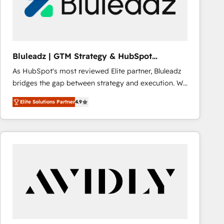
Bluleadz | GTM Strategy & HubSpot
Implementation
As HubSpot's most reviewed Elite partner, Bluleadz
bridges the gap between strategy and execution. We
don't just "set up tools" — we install the GTM
Elite Solutions Partner
4.9
Operating System (GTM OS) to align your leadership
and engineer a portal that drives predictable
revenue velocity. 🚀 GTM Strategy & Alignment
Workshops & Sprints: Identify "Valleys of Death"
stalling growth. Fix your ICP, Math, and Story to stop
"accelerating a mess." ⚙️ Elite Engineering & AI
Scalable Architecture: Zero-technical-debt setup
across all Hubs, validated by our 7 HubSpot
Accreditations. AI-Powered RevOps: Breeze AI,
custom AI agents, and high-integrity migrations for