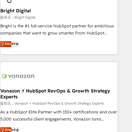
with workflows built around your business, not a template.
Bright Digital
➤ Migration: Move from any legacy CRM. Zero downtime,
full data integrity. ➤ Implementation: Configure HubSpot to
提供元：Bright Digital
run your revenue process. Sales, marketing, and service
Bright is the #1 full-service HubSpot partner for ambitious
wired together. ➤ AI and Integrations: Layer Breeze AI,
companies that want to grow smarter. From HubSpot
custom agents, and APIs to remove manual work. ➤
onboarding, to training, from developing a new website to
Elite
4.9
Ongoing Management: Monthly tune-ups, feature rollouts,
lead generation and digital marketing; we do it all (and with
adoption coaching. Buying HubSpot, switching to it, or
great results)! In short, our services include: - HubSpot
reviving a stale portal? We are built for the work.
consultancy: onboarding, training, data migration - HubSpot
development: websites, custom modules, integrations -
Marketing & sales solutions: digital marketing, advertising,
campaigns, content and design We connect people, data
and technology to improve customer experiences. With our
Vonazon ⚡ HubSpot RevOps & Growth Strategy
Experts
bright people, exciting ideas and can-do mentality, we
ensure revenue growth on a daily basis. So tell us your
提供元：Vonazon ⚡ HubSpot RevOps & Growth Strategy Experts
challenge; our passionate and growth driven team of 100+
As a HubSpot Elite Partner with 150+ certifications and over
experts is ready for you! Driving digital growth |
5,000 successful client engagements, Vonazon turns
www.brightdigital.com
marketing complexity into measurable, scalable growth.
Elite
5.0