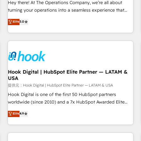
wide adoption We create HubSpot environments that
Hey there! At The Operations Company, we’re all about
teams use with confidence and that leadership can rely on
turning your operations into a seamless experience that
for scalable revenue insights.
powers real results. We specialize in transforming complex
Elite
5.0
systems into efficient, scalable solutions that work across
your entire organization. We’re a unique blend of deep
HubSpot expertise, strategic thinking, and hands-on
operational know-how. We know that no two businesses
are alike, so we don’t do cookie-cutter solutions. Instead,
we dive in to understand your needs, goals, and challenges
to deliver solutions that fit like a glove. We’re committed to
Hook Digital | HubSpot Elite Partner — LATAM &
USA
being both highly effective and fun to work with. We
believe in efficient processes, as well as building great
提供元：Hook Digital | HubSpot Elite Partner — LATAM & USA
relationships. Your success is our success, and we’re all in
Hook Digital is one of the first 50 HubSpot partners
this together! From startup to enterprise, we’ll make sure
worldwide (since 2010) and a 7x HubSpot Awarded Elite
your HubSpot setup becomes a powerhouse of
Partner. With 500+ projects across the U.S., Brazil, and
Elite
4.9
productivity, so you can focus on what matters most:
LATAM, we combine global expertise with regional
growing your business and wowing your customers. Let’s
experience. Today, we are Brazil’s largest HubSpot Elite
make HubSpot work smarter for you!
Partner—trusted by companies across the Americas to scale
smarter. ⚙️ CRM Implementation & Migration Onboarding