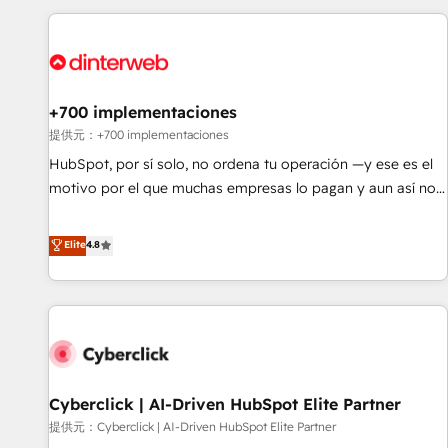
Custom API integrations & ERP systems inc. SAP and
Netsuite A little about us... • Boutique 'Elite' Team (12 super
skilled members) • 150+ Clients for Sales Hub, Marketing
Hub, Service Hub, Data Hub and Website (CMS) • ISO/IEC
+700 implementaciones
27001:2022, ISO 9001:2015 and now... ISO 42001: 2023
certified • Exclusive AI 'GuardHub' governance framework,
提供元：+700 implementaciones
based on ISO 42001 - helping you 'organise complexity'
HubSpot, por sí solo, no ordena tu operación —y ese es el
𝗥𝗲𝗮𝗱𝘆 𝗳𝗼𝗿 𝘁𝗵𝗲 𝗻𝗲𝘅𝘁 𝘀𝘁𝗲𝗽? Click the 👈 '𝗖𝗼𝗻𝘁𝗮𝗰𝘁
motivo por el que muchas empresas lo pagan y aun así no
𝗯𝘂𝘀𝗶𝗻𝗲𝘀𝘀' button to get in touch (𝘸𝘦'𝘳𝘦 𝘴𝘶𝘱𝘦𝘳 𝘳𝘦𝘴𝘱𝘰𝘯𝘴𝘪𝘷𝘦)
crecen. Suele ser un círculo: procesos que no generan datos
confiables, datos que no permiten decidir bien, y
Elite
4.8
decisiones que no logran mejorar los procesos. Y así, vuelta
tras vuelta, el negocio gira sin avanzar —un problema que
tiene menos que ver con el CRM y más con cómo opera la
empresa por debajo. Te acompañamos a ordenar tu
operación paso a paso, sin frenarla, con la adopción que
todos buscan y pocos logran. Así HubSpot por fin rinde. Y
Cyberclick | AI-Driven HubSpot Elite Partner
hay algo más: cada proceso que ordenás construye el
contexto real de cómo opera tu empresa —lo único que no
提供元：Cyberclick | AI-Driven HubSpot Elite Partner