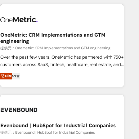
Impact Award - Platform Excellence 35+ full-time HubSpot
sales, marketing, and service teams. From setup to
professionals.
refinement, we streamline workflows, improve lead
management, and speed up deal closures. With 500+
projects completed, our Agile approach ensures your
OneMetric: CRM Implementations and GTM
HubSpot CRM drives measurable results. Our RevOps
engineering
services align your sales, marketing, and customer success
提供元：OneMetric: CRM Implementations and GTM engineering
teams for peak performance. We optimize the revenue
lifecycle—lead generation to retention—by refining
Over the past few years, OneMetric has partnered with 750+
processes and eliminating inefficiencies. Using HubSpot
customers across SaaS, fintech, healthcare, real estate, and
tools and data-driven strategies, we create scalable
other industries. With 150+ HubSpot-certified experts, we
Elite
4.9
solutions that maximize profitability and adapt to your
deliver scalable solutions to complex GTM and RevOps
goals.
challenges. Our Expertise 🔹 Onboarding & Implementation:
Accredited HubSpot Partner, ensuring smooth setup
tailored to your GTM motion. 🔹 Migrations: Accredited
HubSpot Partner, ensuring migration from other CRMs to
HubSpot without data loss or downtime. 🔹 RevOps
Strategy: Align teams, processes, and data to drive revenue
Evenbound | HubSpot for Industrial Companies
efficiency. 🔹 Integrations: Connect HubSpot with your tech
提供元：Evenbound | HubSpot for Industrial Companies