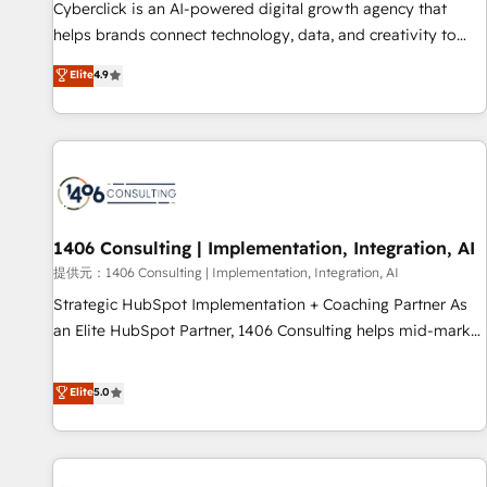
se compra ni se copia—. En un mundo donde todos tendrán
Cyberclick is an AI-powered digital growth agency that
la misma IA, va a ganar quien tenga el mejor contexto para
helps brands connect technology, data, and creativity to
alimentarla. Sin contexto, la IA improvisa. Con el tuyo, se
achieve measurable results. Founded in Barcelona and
Elite
4.9
vuelve una ventaja que nadie más tiene. No es teoría:
operating across Spain, LATAM, and the UK, we support
somos Partner Elite con +700 implementaciones en LATAM.
global companies in building smarter marketing, sales, and
customer success strategies. As the only HubSpot Elite
Partner in Iberia (Spain & Portugal), we combine human
insight with intelligent automation to drive sustainable
growth. Our multidisciplinary team designs solutions that
simplify complexity, boost performance, and turn
1406 Consulting | Implementation, Integration, AI
innovation into real impact. 🌍 Highlights • HubSpot Partner
提供元：1406 Consulting | Implementation, Integration, AI
since 2012 • 2022 EMEA Impact Award: Best Integration •
Strategic HubSpot Implementation + Coaching Partner As
150+ successful HubSpot projects • Clients in 30+ industries
an Elite HubSpot Partner, 1406 Consulting helps mid-market
• Proprietary technology for integrations • Multilingual team:
revenue teams transform how they sell, market, and serve.
English, Spanish, Portuguese & Italian 👉 Grow smarter with
We don't just build your HubSpot—we teach your team to
Elite
5.0
AI and HubSpot.
own it, then stay to help you keep winning. What We Do ⚙️
CRM Implementations across Marketing, Sales, Service,
Data & Content 📈 Sales & Marketing Alignment + Revenue