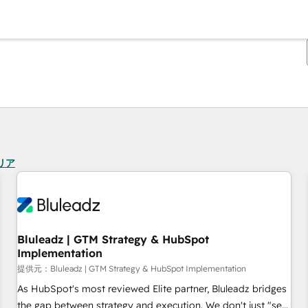
現在の場所
ページ
ページ
ページ
ページ
ページ
ページ
ページ
ページ
ページ
ページ
ページ
リア
Bluleadz | GTM Strategy & HubSpot
Implementation
提供元：Bluleadz | GTM Strategy & HubSpot Implementation
As HubSpot's most reviewed Elite partner, Bluleadz bridges
the gap between strategy and execution. We don't just "set