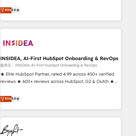
revenue engine. Our unified ecosystem includes specialized
divisions Globalia (AI & Software) and Point Success Media
Elite
5.0
(Paid Media), making this the official home for all three
brands. 🔄 Implementation & Integration - Seamless
migrations and system integrations powered by Globalia’s
technical development team. - 19 HubSpot-certified trainers
to drive platform adoption. 📈 Revenue Generation - Full-
funnel marketing and high-performance advertising via
INSIDEA, AI-First HubSpot Onboarding & RevOps
Point Success Media. - Expert deployment of Breeze AI and
custom agents to automate growth. 🏆 Elite Excellence - 8
提供元：INSIDEA, AI-First HubSpot Onboarding & RevOps
platform accreditations and deep HIPAA-compliance
★ Elite HubSpot Partner, rated 4.99 across 450+ verified
expertise. - A team of 250+ experts dedicated to your
reviews ★ 600+ reviews across HubSpot, G2 & Clutch ★
resilient growth.
150+ in-house HubSpot-certified experts ★ 1,500+
implementations across 25+ countries ★ AI-first, RevOps-
Elite
5.0
led, onboarding-obsessed INSIDEA helps growing
companies turn HubSpot into a revenue engine. We
onboard your team, migrate your data, and build AI-
powered workflows that drive adoption from week one, in
your time zone. What we do: ➤ Onboarding: Live in weeks,