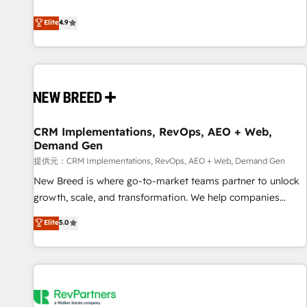
ンシーとして、HubSpot Eliteの実装力で顧客フロント業務を
再設計します。 💡 100inc は何をする会社か？ HubSpotを共
Elite
4.9
通基盤に、AIエージェントを組み込んだ顧客フロント業務（マ
ーケティング・営業・CS）を組織全体で設計・実装する日本の
AIネイティブ・エージェンシーです。事業部・グループ会社・
部門が分立する組織で、データと業務プロセスのサイロ化を、
CRMを軸とした全社共通基盤に再構築します。意思決定者・
PMO・現場担当者に並走します。 1️⃣ HubSpot導入・活用支援
CRM Implementations, RevOps, AEO + Web,
顧客データの一元化から、GTMの見える化・自動化まで。全
Demand Gen
Hub統合運用、データ品質設計、グループ横断のCRM統合に対
提供元：CRM Implementations, RevOps, AEO + Web, Demand Gen
応します。 2️⃣ AIエージェント組織構築 営業・マーケティング
業務の一部をAIが自律実行する組織への移行を設計・実装。
New Breed is where go-to-market teams partner to unlock
Breeze・Claude等をHubSpotと連携させ、役割定義・運用ル
growth, scale, and transformation. We help companies
ール・成果指標まで含めて設計します。 3️⃣ 全社DX × AI推進の
activate HubSpot’s AI-powered customer platform and
Elite
5.0
PMO伴走支援 複数部門をまたぐDX×AI変革を、構想から実装・
operationalize HubSpot’s Loop Marketing framework
定着までPMOとして主導。「設定の代行ではなく、設計の責
through expert-led services, smart agents, and purpose-
任」を引き受け、部門横断の統合・浸透・変革管理を実行しま
built apps, tailored to your business. Together, we unlock
す。 ▸ CMS戦略設計・構築：リード獲得・CVR・SEOを前提に
results, fast. ⚙️CRM & RevOps: Align all Hubs to your buyer
した情報設計・導線設計・テンプレート設計をContent Hubで
journey for clean data, scalability, & reporting. 🎯Demand