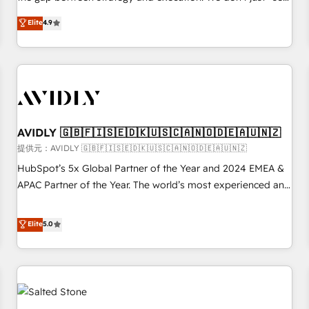
up tools" — we install the GTM Operating System (GTM OS)
Elite
4.9
to align your leadership and engineer a portal that drives
predictable revenue velocity. 🚀 GTM Strategy & Alignment
Workshops & Sprints: Identify "Valleys of Death" stalling
growth. Fix your ICP, Math, and Story to stop "accelerating a
mess." ⚙️ Elite Engineering & AI Scalable Architecture: Zero-
technical-debt setup across all Hubs, validated by our 7
HubSpot Accreditations. AI-Powered RevOps: Breeze AI,
AVIDLY 🇬🇧🇫🇮🇸🇪🇩🇰🇺🇸🇨🇦🇳🇴🇩🇪🇦🇺🇳🇿
custom AI agents, and high-integrity migrations for total
提供元：AVIDLY 🇬🇧🇫🇮🇸🇪🇩🇰🇺🇸🇨🇦🇳🇴🇩🇪🇦🇺🇳🇿
reporting clarity. Security & Compliance: SOC 2 Type II and
HubSpot’s 5x Global Partner of the Year and 2024 EMEA &
HIPAA attested for enterprise-grade data security. 🏆 Why
APAC Partner of the Year. The world’s most experienced and
Bluleadz? GTM OS Partner | 16+ Years Experience | 1,000+
fully accredited HubSpot Solutions Partner. 🚀 With 2,750+
Five-Star Reviews
HubSpot projects delivered and 370+ specialists across
Elite
5.0
EMEA, APAC and NAM, we de-risk complex CRM
programmes and accelerate ROI across every HubSpot
Hub. 🧭 From multi-region migrations to AI-powered
automation, we turn complexity into clarity, human at global
scale. 🏆 HubSpot’s CEO called us “the partner of the