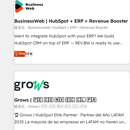
Team Enablement 🤖 Breeze AI & Custom Agent Creation 🔄
Custom Integrations & Data Migration Why 1406 We
become part of your team. Your team learns while we build.
BusinessWeb | HubSpot + ERP = Revenue Booster
We fix what others broke. Built for mid-market reality—
practical solutions that work with your actual headcount
提供元：BusinessWeb | HubSpot + ERP = Revenue Booster
and constraints. By the Numbers 🏆 Top 1% of all HubSpot
Want to integrate HubSpot with your ERP? We build
partners 🔄 Top 5% globally in client retention 📅 10+ years
HubSpot CRM on top of ERP — REV.BW is ready to use
of consistent results Who We Serve Revenue teams,
business model that you can for fast CRM start in your
Elite
5.0
marketing leaders, and sales ops at mid-market companies
organization. It's not brands that solve challenges — it's
ready to move beyond spreadsheets into unified systems
people. Our Revenue Architects work side-by-side with
that drive real business results.
your team to turn your ERP data into real sales control. Our
mission? Make your CRM actually drive revenue. We focus
on manufacturing, trade, distribution, logistics and software
companies that run ERP systems and need a proven sales
management layer, with pipeline control, margin visibility,
Grows | 🇵🇪 🇨🇴 🇲🇽 🇪🇨 🇨🇱 🇵🇦
and reliable forecasting. REV.BW is not another CRM
提供元：Grows | 🇵🇪 🇨🇴 🇲🇽 🇪🇨 🇨🇱 🇵🇦
implementation. It's a ready-made model: data architecture,
🏆 Grows | HubSpot Elite Partner · Partner del Año LATAM
sales process, management reporting, and ERP integration
2025 La mayoría de las empresas en LATAM no tienen un
— built from real experience, not experimentation. ✨
problema de herramientas. Tienen un problema de orden.