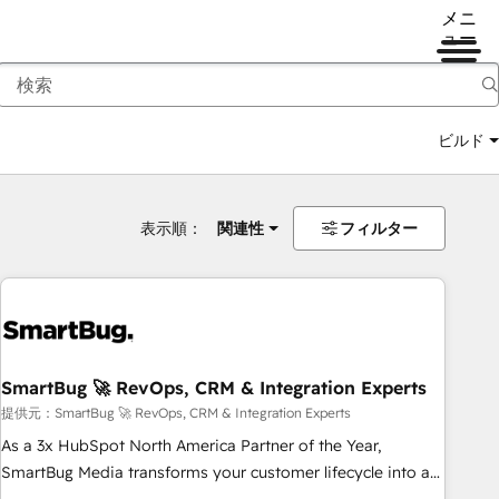
メニ
ュー
ビルド
表示順：
関連性
フィルター
SmartBug 🚀 RevOps, CRM & Integration Experts
提供元：SmartBug 🚀 RevOps, CRM & Integration Experts
As a 3x HubSpot North America Partner of the Year,
SmartBug Media transforms your customer lifecycle into a