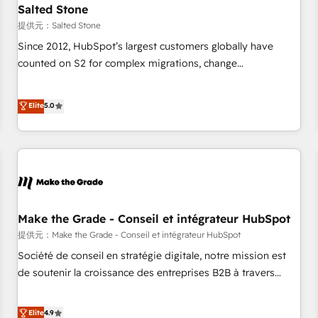
future.” Others agree it is proof of trust built through
Salted Stone
measurable impact.
提供元：Salted Stone
Since 2012, HubSpot’s largest customers globally have
counted on S2 for complex migrations, change
management, systems integration, and creative solutions
that deliver measurable impact and transform brand
Elite
5.0
experiences As one of the few full-service creative agencies
in the HubSpot ecosystem, we blend strategy, technology,
& award-winning design to build scalable, globally
regionalized HubSpot websites, integrated marketing
campaigns, & RevOps frameworks that fuel long-term
success We connect the entire customer lifecycle through
seamless integrations, ensure long-term adoption with
Make the Grade - Conseil et intégrateur HubSpot
change-management programs, and align marketing, sales,
提供元：Make the Grade - Conseil et intégrateur HubSpot
and service to drive sustainable growth With 6 key
Société de conseil en stratégie digitale, notre mission est
HubSpot accreditations and experience across hundreds of
de soutenir la croissance des entreprises B2B à travers
organizations in dozens of industries, there’s a good chance
l’acquisition de nouveaux clients, l'intégration CRM et le
one of our globally integrated teams has worked with
développement des revenus auprès de vos comptes
Elite
4.9