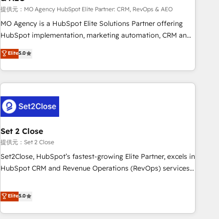
customized business case that demonstrates the value and
提供元：MO Agency HubSpot Elite Partner: CRM, RevOps & AEO
impact of your digital transformation, including a detailed
MO Agency is a HubSpot Elite Solutions Partner offering
financial rationale with a focus on ROI and TCO. As a trusted
HubSpot implementation, marketing automation, CRM and
extension of your team, we believe in the power of
RevOps consulting, data architecture, sales enablement,
Elite
5.0
partnership. Together, we embark on a transformational
lifecycle automation, lead scoring and revenue reporting.
journey that sets your business up for long-term success.
HubSpot, Salesforce and integrated enterprise stacks.
Unlock your business. If not now, when?
Digital Marketing, Answer Engine Optimisation, and
Generative Engine Optimisation (AI Search), HubSpot
Content Hub, WordPress development, B2B SEO, paid
media, and content. We work with enterprise and growth-
led companies across technology, professional services,
Set 2 Close
financial services and industrial sectors. Offices in
提供元：Set 2 Close
Johannesburg, Cape Town and London. 500+ HubSpot CRM
Set2Close, HubSpot’s fastest-growing Elite Partner, excels in
implementations delivered. AI visibility coverage across
HubSpot CRM and Revenue Operations (RevOps) services
ChatGPT, Claude, Perplexity, Gemini and Google AI
to boost B2B sales and growth. As a top HubSpot Elite
Overviews. HubSpot Impact Award - Customer First
Partner, we specialize in custom HubSpot CRM solutions.
Elite
5.0
HubSpot Impact Award - Integrations Innovation HubSpot
Our experts design, implement, and optimize systems to
Impact Award - Platform Migration Excellence HubSpot
enhance user experience, functionality, and adoption across