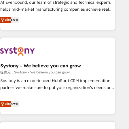
stack for better adoption. 🔹 Custom Solutions: Build
At Evenbound, our team of strategic and technical experts
tailored apps, workflows, and configurations. We are SOC 2
helps mid-market manufacturing companies achieve real
Type II and ISO 27001 certified, reinforcing our commitment
growth. We specialize in delivering tailored solutions that
Elite
5.0
to data security and compliance. At OneMetric, we help
drive results by leveraging HubSpot’s platform and data to
revenue teams focus on the OneMetric that matters most:
fuel success. Technical Solutions: - HubSpot Technical
revenue.
Consulting - HubSpot CRM Implementation - HubSpot
Onboarding - Data Migration & Integrations - Technical
Audit & Optimization Strategic Solutions: - Revenue
Operations - Inbound Marketing - Outbound Marketing -
HubSpot CMS Website Design & Development We
Systony - We believe you can grow
empower our clients to reach their full potential by
提供元：Systony - We believe you can grow
providing transparent, relationship-driven support. With
Systony is an experienced HubSpot CRM implementation
over 300 HubSpot certifications and accreditations, we
partner. We make sure to put your organization's needs and
deliver both the technical know-how and strategic guidance
goals first and think along with your organization. We are
you need to succeed.
only satisfied once you are too. Why Systony? - 20+ years
Elite
4.9
of experience with CRM, Marketing, Sales & Service
implementations - 500+ successful onboardings - Own
back-end developers - Complex data migrations (e.g.