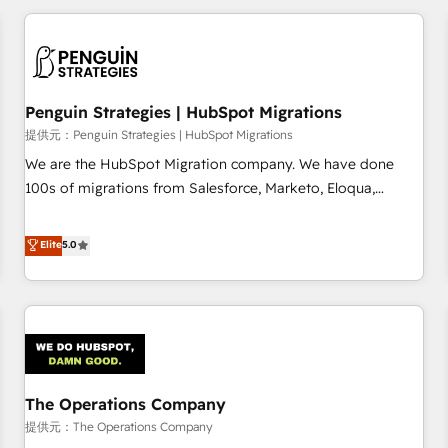
French.
website in HubSpot or create an inbound marketing
strategy for you and execute it on HubSpot. We are on the
G-Cloud 14 CCS (Crown Commercial Service) framework,
meaning we've been accredited by HubSpot and vetted by
the CCS, which means we can support public sector
Penguin Strategies | HubSpot Migrations
companies as well the other ones listed in our profile. Our
提供元：Penguin Strategies | HubSpot Migrations
services: - HubSpot implementation - HubSpot CMS
We are the HubSpot Migration company. We have done
website build We can do lots of things. But everything we
100s of migrations from Salesforce, Marketo, Eloqua,
do is there for you to: - Grow revenue, and run your
Microsoft Dynamics, pipedrive and others. We leverage our
business more efficiently - Build stronger relationships with
proven processes and AI to get it done right the first time.
Elite
5.0
customers - Make better decisions with data - Find a new
We help companies build high performing revenue
voice and reach more people - Get the most out of your
operations across complex sales cycles, multi system
HubSpot investment
environments and global SaaS or manufacturing teams.
Trusted by leading enterprises and fast growing scale ups
including Sony, Rapyd, Fiverr, XM Cyber, Wix - Base44, EMA
Design Automation and FIT. 📊 RevOps & data architecture
The Operations Company
🔗 CRM migrations & End to end integrations 🤖 AI
workflows & enrichment 📘 Team enablement & company-
提供元：The Operations Company