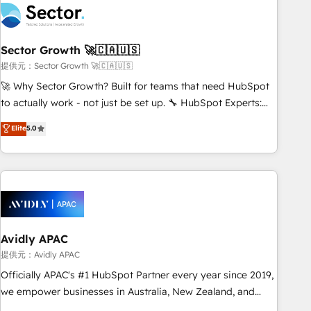
Salesforce, MS Dynamics, Perfect View, SuperOffice) -
Custom integrations (e.g. MS Business Central, Navision, AX,
SAP, Exact, AFAS) We focus on growing B2B companies in
Sector Growth 🚀🇨🇦🇺🇸
the SME sector such as manufacturing, SaaS, business
services and wholesaler companies. As an experienced
提供元：Sector Growth 🚀🇨🇦🇺🇸
HubSpot partner, we know how important user adoption is.
🚀 Why Sector Growth? Built for teams that need HubSpot
That's why we have developed a step-by-step
to actually work - not just be set up. 🔧 HubSpot Experts:
implementation process that focuses on user adoption.
Onboarding, migrations, automation, and training built for
Elite
5.0
We’re experts on connecting data, technology and people
adoption. ⚡ Highly Technical Execution: ERP, EMR and
with each other. Together we strive for optimal customer
Custom Integrations; complex builds delivered in weeks,
processes and experiences. Systony – We believe you can
not months. 🤖 AI Consulting & Agents: AI-powered
grow!
workflows; automation agents; process optimization inside
HubSpot. 🏆 Industry Experience: 🏥 Healthcare: HIPAA
implementations; secure data workflows 💼 Financial
Services: compliant workflows; audit-ready reporting ⚖️
Avidly APAC
Legal: client intake; pipeline and document workflows 🛒 E-
提供元：Avidly APAC
Commerce: Shopify, WooCommerce; lifecycle and revenue
Officially APAC's #1 HubSpot Partner every year since 2019,
automation 🏢 Real Estate: deal pipelines; portfolio and
we empower businesses in Australia, New Zealand, and
lifecycle management 🏭 Manufacturing: ERP integrations;
globally to realise their full potential through enterprise