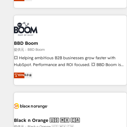
technical agency for a growth problem. Hire a partner built
genuine growth engine. Named HubSpot's Global Partner of
to solve both.
the Year in 2024, consistently ranked among their top 5
partners worldwide, and with over 15 years in the
ecosystem, Huble has built a track record that speaks for
itself. One company, one operating model, delivering across
offices and consulting teams in the UK, USA, Canada,
BBD Boom
Germany, France, Belgium, Singapore, and South Africa.
Certified compliant with ISO/IEC 27001:2022 and ISO
提供元：BBD Boom
9001:2015 across all seven international offices and 175+
💥 Helping ambitious B2B businesses grow faster with
employees.
HubSpot. Performance and ROI focused. 💥 BBD Boom is
the HubSpot partner that can help you to HubSpot Better.
Elite
5.0
We work with your teams to solve all your HubSpot
challenges and improve user adoption, sales process and
marketing results. Services 📚 Onboarding your team to
HubSpot for the first time 🔧 Designing and optimising your
HubSpot set-up for better results 🌐 Website design and
build using HubSpot 🔌 Integrating HubSpot with other
systems 🎓 Training your teams to be HubSpot pros 📊
Black n Orange 🇺🇸 🇲🇽 🇨🇦
Lead generation services using HubSpot Why us? - SIX
提供元：Black n Orange 🇺🇸 🇲🇽 🇨🇦