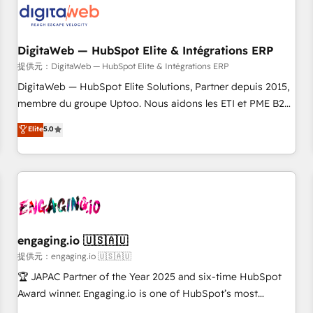
across all Hubs, plus migrations from Salesforce, Pipedrive,
RD Station, Freshdesk, Intercom, and more. Custom objects,
automations, and integrations built for growth. 🚀 AI-Driven
DigitaWeb — HubSpot Elite & Intégrations ERP
GTM Orchestration Unify HubSpot with LinkedIn,
提供元：DigitaWeb — HubSpot Elite & Intégrations ERP
WhatsApp, email, paid media, and AI voice to drive
DigitaWeb — HubSpot Elite Solutions, Partner depuis 2015,
pipeline. 🤖 AI Custom Agent Development Deploy AI agents
membre du groupe Uptoo. Nous aidons les ETI et PME B2B
for prospecting, follow-ups, service triage, and knowledge
à unifier Marketing, Ventes et Service sur HubSpot grâce à
Elite
5.0
retrieval—built in HubSpot. ⚡ Fast-Track & Growth-Track
la Revenue Architecture : alignement des équipes, pipeline
Services Fast-Track: Rapid HubSpot onboarding in weeks
prévisible, croissance mesurable. 🔌 Intégrations complexes
Growth-Track: Unlock advanced optimization & adoption 📍
: ERP (Divalto, Sage X3, Cegid, Pennylane, Dynamics..), VOIP
São Paulo, BR • Des Moines, IA • New York, NY
(Aircall, Ringover, Modjo), Shopify, Oneflow. 💻
Développements custom : CRM UI Extensions (React),
Serverless Node.js, Custom Objects, thèmes HubL, agents
IA & Breeze AI. 🎯 Secteurs : Industrie, Distribution B2B,
engaging.io 🇺🇸🇦🇺
SaaS, Services B2B, Immobilier, Viticulture, Finance. 🚀 Nos
提供元：engaging.io 🇺🇸🇦🇺
livrables : migration sécurisée, implémentation Marketing +
🏆 JAPAC Partner of the Year 2025 and six-time HubSpot
Sales + Service Hub, synchronisation ERP ↔ HubSpot
Award winner. Engaging.io is one of HubSpot’s most
temps réel, formation équipes. 🏆 +350 projets livrés.
experienced Agency Partners globally, delivering complex