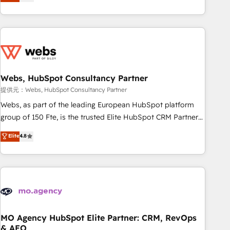
From onboarding to enterprise-grade campaigns, our in-
house team builds scalable strategies that drive long-term
revenue. ⚙️ HubSpot Integration & Optimization • Seamless
CRM, CMS, and automation setup • Complex platform
migrations and data cleanups • Custom APIs and third-party
integrations 📈 End-to-End Revenue Acceleration • Lifecycle
marketing and pipeline growth programs • Sales
Webs, HubSpot Consultancy Partner
enablement tools and CRM optimization • Retention
提供元：Webs, HubSpot Consultancy Partner
strategies with customer journey mapping 🏅 Elite-Level
Webs, as part of the leading European HubSpot platform
HubSpot Execution • 750+ onboardings and 2,000+
group of 150 Fte, is the trusted Elite HubSpot CRM Partner
implementations • Deep expertise across marketing, sales,
offering you a roadmap on maximizing EBITDA and
Elite
4.8
and service hubs • Built-in flexibility for startups to global
achieving Commercial Excellence. With our targeted
brands
processes, we strengthen your digital transformation and
minimize costs. As HubSpot's Advanced Accredited CRM
Implementation partner, we provide expertise to drive your
business forward. Since 2015 we are fully dedicated to
HubSpot and with an experienced team (50+), we work
with reputable companies in B2B sectors such as
MO Agency HubSpot Elite Partner: CRM, RevOps
& AEO
manufacturing, SaaS and business services. We prepare a