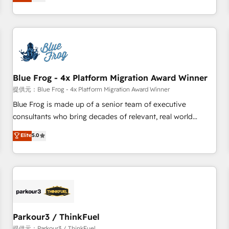
clients just like you Let’s explore whether S2 is the partner
existants. En France et à l'international, nous travaillons
you’ve been looking for...and get your next big initiative
avec des ETI ambitieuses, des grands groupes voulant aller
moving!
au-delà d’une simple transformation digitale et des startups
florissantes. Nos 3 grandes expertises sont : ➤ L’intégration
de CRM et de méthodologie RevOps pour aligner les
équipes marketing, commerciales et support client (data
Blue Frog - 4x Platform Migration Award Winner
migration, synchronisation API, audit et maintenance) ➤ La
création de sites internet de conversion qui transforment
提供元：Blue Frog - 4x Platform Migration Award Winner
les visiteurs en opportunités d'affaires ➤ La mise en place
Blue Frog is made up of a senior team of executive
de stratégies d'acquisition marketing (SEO, SEA, inbound,
consultants who bring decades of relevant, real world
automatisation marketing, ABM, IA, emailing) Informations
experience to our client engagements. "Blue Frog is a top,
Elite
5.0
clés : - 10 ans d'expérience - 100+ intégrations CRM
trusted partner in HubSpot's ecosystem for a reason. Their
HubSpot réussies - 40 experts conseil - 150 certifications
team brings over a decade of experience to the table, along
HubSpot cumulées
with deep knowledge of the HubSpot platform and
strategies for driving growth. They are committed to
helping our customers grow and finding solutions that fit
their unique business needs. We are thrilled to have Blue
Frog in the HubSpot ecosystem leading the way for
Parkour3 / ThinkFuel
customers!" - Yamini Rangan, CEO of HubSpot “Our
提供元：Parkour3 / ThinkFuel