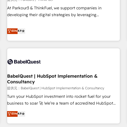
experience with the team at Blue Frog has been nothing
At Parkour3 & ThinkFuel, we support companies in
short of extraordinary. Their years of experience and quality
developing their digital strategies by leveraging
of skilled staff has earned them a trusted reputation within
technologies and automating their marketing and sales
the HubSpot ecosystem as a reliable partner capable of
processes to generate growth. Our offer spans from
Elite
4.9
delivering remarkable experiences for our most
Strategy to Operations. We specialize in CRM onboarding
sophisticated clients.” - Brian Garvey, VP, Solutions Partner
and implementation, web design, sales & marketing
Program, HubSpot.
automation, and digital marketing. With extensive
experience working with tech companies and
manufacturers since 2002, we are committed to
empowering our clients and developing their autonomy. Get
BabelQuest | HubSpot Implementation &
to grips with HubSpot through guided implementation and
Consultancy
seamless integration of the CRM platform into your digital
提供元：BabelQuest | HubSpot Implementation & Consultancy
ecosystem. Would you like support in deploying your
inbound marketing strategy? We'll provide support tailored
Turn your HubSpot investment into rocket fuel for your
to your needs and sales objectives. With 125+ certifications,
business to soar 🚀 We’re a team of accredited HubSpot
we are part of the most certified Canadian agencies, and we
experts ready to help you. We can implement the platform
Elite
4.9
both hold Onboarding Accreditations. Based in Canada
into complex business environments, optimise what you've
(coast to coast), our services are offered in both English &
got and make sure you can actually use it, build your