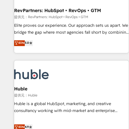
一体提供。 ▸ 既存CRM・MAからの移行支援：Salesforce・
Gen & ABM: Drive pipeline with inbound, ABM, AEO, SEO, &
Marketo・Pardot等からの移行、カスタム設計、履歴データ移
paid media. 👩‍💻Web Design: Build high-performing
RevPartners: HubSpot • RevOps • GTM
行と活用設計まで。 ▸ AEO対応：ChatGPT・Perplexity等のAI
websites with UX, messaging, & conversion strategy that
提供元：RevPartners: HubSpot • RevOps • GTM
検索からの流入・引用を前提にコンテンツとサイト構造を最適
drive results. 🤖AI Strategy: Activate Breeze Agents,
Elite proves our experience. Our approach sets us apart. We
化。 🏆 なぜ100incを選ぶのか？ ✓ HubSpot Eliteパートナー
configure HubSpot AI, & maximize AEO with tailored AI
bridge the gap where most agencies fall short by combining
認定 ✓ HubSpotアワード受賞・HUGリーダー ✓
services. 🧩Integrations: Extend HubSpot with custom
GTM strategy with technical execution to solve the right
Elite
5.0
ISO27001:2022 / ISO9001:2015 取得 ✓ 400社以上の導入実績
integrations, hosting, & maintenance.
problem with the right solution. As the only firm in the world
✓ HubSpot大百科 出版 CRM・AI活用に関するご相談、現状整
to hold Elite Partner Accreditations with both HubSpot and
理の壁打ちなど、構想段階からお気軽にお問い合わせくださ
Clay, our clients gain a unique advantage in CRM
い。
architecture, pipeline generation, data intelligence, and go-
to-market execution. Why B2B Businesses Choose RP: -
Secure: Soc2 compliant 🛡️ - Pricing: Implementations
starting at $1,5k 💵 - Speed: Launch in 14 days ⚡ - Global:
Huble
250 professionals across five continents 🌐 - Scale: Fastest
提供元：Huble
tiering Elite HubSpot Partner 🪴 - Sales Hub: More
Huble is a global HubSpot, marketing, and creative
implementations than any other Partner 💻 - Migrations: We
consultancy working with mid-market and enterprise
convert Salesforce addicts to HubSpot evangelists 🧡 Don't
businesses. We go beyond implementation, shaping the
hire a marketing agency for an Ops problem. Don't hire a
strategy, processes, and teams that turn HubSpot into a
Elite
4.9