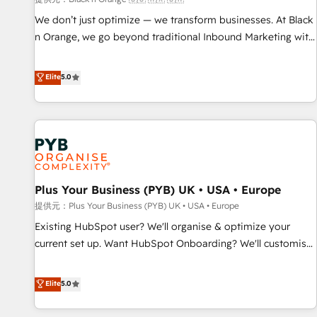
HubSpot Accreditations - awarded by HubSpot after a
We don’t just optimize — we transform businesses. At Black
rigorous process for CRM, Solutions Architecture,
n Orange, we go beyond traditional Inbound Marketing with
Onboarding , Data Migration, Custom Integration & Platform
our exclusive methodologies: BOOMS and BOOST. Together,
Enablement -Onboarded over 500 businesses to HubSpot -
they form a powerful combination that has driven success
Elite
5.0
Top 1% of partners worldwide -In-house team of 25+
for over 800 businesses worldwide. As Elite HubSpot
experts Contact us today to help you get more from your
Partners, we specialize in crafting high-performance growth
investment in HubSpot. www.bbdboom.com
strategies that integrate data-driven marketing, automation,
and revenue intelligence to help companies scale faster and
smarter. 🔹 BOOMS: Demand generation for all your buyers
With BOOMS, you invest in 100% of your buyers,
Plus Your Business (PYB) UK • USA • Europe
accelerating your growth and positioning yourself as an
undisputed leader. 🔹 BOOST: Optimize your digital
提供元：Plus Your Business (PYB) UK • USA • Europe
transformation process A methodology designed to
Existing HubSpot user? We'll organise & optimize your
implement HubSpot effectively and optimize your digital
current set up. Want HubSpot Onboarding? We'll customise
processes. 🔹 Trusted by Industry Leaders With an average
your CRM & automate your business processes. Welcome
rating of 4.9/5 and a proven track record of business
to our Profile! We can help with... • CRM implementation,
Elite
5.0
transformation, our growth-first approach has helped
reports & workflows, and team training • CRM migration:
brands dominate their markets.
Salesforce, Pipedrive, Dynamics etc • Technical projects inc.