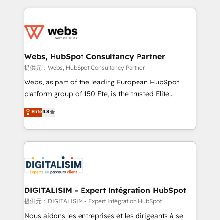
sales, and service hubs • Built-in flexibility for
adoption, sales process and marketing results.
startups to global brands
Services 📚 Onboarding your team to HubSpot for
the first time 🔧 Designing and optimising your
HubSpot set-up for better results 🌐 Website design
and build using HubSpot 🔌 Integrating HubSpot
Webs, HubSpot Consultancy Partner
with other systems 🎓 Training your teams to be
提供元：Webs, HubSpot Consultancy Partner
HubSpot pros 📊 Lead generation services using
Webs, as part of the leading European HubSpot
HubSpot Why us? - SIX HubSpot Accreditations -
platform group of 150 Fte, is the trusted Elite
awarded by HubSpot after a rigorous process for
HubSpot CRM Partner offering you a roadmap on
Elite
4.8
CRM, Solutions Architecture, Onboarding , Data
maximizing EBITDA and achieving Commercial
Migration, Custom Integration & Platform
Excellence. With our targeted processes, we
Enablement -Onboarded over 500 businesses to
strengthen your digital transformation and minimize
HubSpot -Top 1% of partners worldwide -In-house
costs. As HubSpot's Advanced Accredited CRM
team of 25+ experts Contact us today to help you
Implementation partner, we provide expertise to
get more from your investment in HubSpot.
drive your business forward. Since 2015 we are fully
www.bbdboom.com
dedicated to HubSpot and with an experienced
DIGITALISIM - Expert Intégration HubSpot
team (50+), we work with reputable companies in
提供元：DIGITALISIM - Expert Intégration HubSpot
B2B sectors such as manufacturing, SaaS and
Nous aidons les entreprises et les dirigeants à se