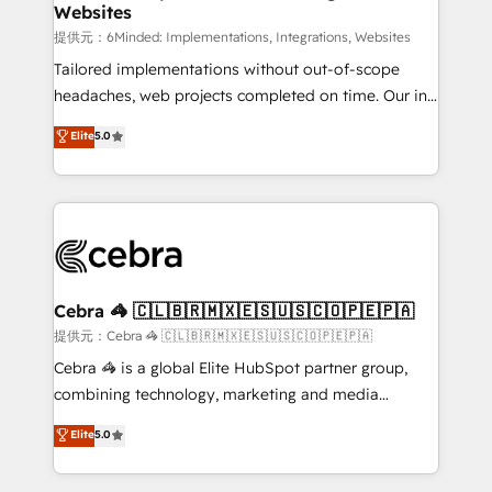
Websites
that simplify complexity, boost performance, and
turn innovation into real impact. 🌍 Highlights •
提供元：6Minded: Implementations, Integrations, Websites
HubSpot Partner since 2012 • 2022 EMEA Impact
Tailored implementations without out-of-scope
Award: Best Integration • 150+ successful HubSpot
headaches, web projects completed on time. Our in-
projects • Clients in 30+ industries • Proprietary
house team of certified CRM architects, experts,
Elite
5.0
technology for integrations • Multilingual team:
developers, designers, and marketers handles all
English, Spanish, Portuguese & Italian 👉 Grow
aspects of your HubSpot. ✨ 400+ global clients ✨
smarter with AI and HubSpot.
100+ seamless migrations from 15+ different CRMs
✨ 100,000+ hours in HubSpot projects, 75+ full Hub
implementations, and 5,000+ pages ✨ CS: Clients
generating 7-digit MRR from inbound campaigns ✨
CS: 245% organic growth & +751% new visitors for a
Cebra 🦓 🇨🇱🇧🇷🇲🇽🇪🇸🇺🇸🇨🇴🇵🇪🇵🇦
full-funnel HubSpot project ✨ CS: 415% conversion
提供元：Cebra 🦓 🇨🇱🇧🇷🇲🇽🇪🇸🇺🇸🇨🇴🇵🇪🇵🇦
boost with a new HubSpot site Recognized leaders:
Cebra 🦓 is a global Elite HubSpot partner group,
🏆 HubSpot Platform Migration Impact Award 🏆
combining technology, marketing and media
Clutch HubSpot Global Leader 🏆 Finalist: HubSpot
expertise across Latin America and Southern
Elite
5.0
Inbound Campaign of the Year 🏆 Gold AVA Digital
Europe, with teams across 7 countries. Born in Chile,
Award for Best Website 🌟 Accreditations: CRM
we combine local insight with international reach to
Implementation, HubSpot Content Experience, CRM