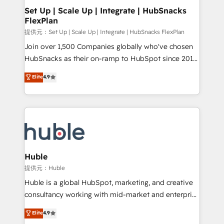
Award 🏆2020 Elite Solutions Partner 🏆2019
Set Up | Scale Up | Integrate | HubSnacks
FlexPlan
Integrations HubSpot Impact Award 🏆2019
Marketing Enablement HubSpot Impact Award 🏆
提供元：Set Up | Scale Up | Integrate | HubSnacks FlexPlan
2018 Website Design HubSpot Impact Award 🏆2017
Join over 1,500 Companies globally who've chosen
Website Design HubSpot Impact Award 🏆2016
HubSnacks as their on-ramp to HubSpot since 2014
Growth-Driven Design Agency of the Year 🏆2016
Simple pay-as-you-go plans that accelerate value...
Elite
4.9
Sales Enablement HubSpot Impact Award 🏆2015
1️⃣ Set Up | Onboarding New or Check-fixing existing
Growth-Driven Design Agency of the Year 🏆2015
HubSpot portals 2️⃣ Scale Up | 100% HubSpot Task
Became the 5th Agency to reach Diamond 🏆2014
Execution... Global 24/7 ... All Experts 3️⃣ Integrate |
HubSpot COS Performance Award 🏆2014 HubSpot
your entire Tech Stack with Custom Integrations
COS Design Award 🏆2013 HubSpot Marketplace
Slash months from your API Integration project... ⬅️
Provider of the Year 🏆2011 Became a HubSpot
Click "Contact Business" ⬅️ to access 150+ Kickstart
Partner 📆Founded in 1997
Integration templates that put HubSpot in the center
Huble
of your tech stack, syncing... 🛍️ Shopify or
提供元：Huble
WooCommerce 💲 Stripe or Paypal 💰 Sage or
Huble is a global HubSpot, marketing, and creative
Netsuite 🤖 Google or Microsoft ✍️ DocuSign or
consultancy working with mid-market and enterprise
PandaDoc 🌐 Avalara or Quaderno HubSnacks holds
businesses. We go beyond implementation, shaping
Elite
4.9
the rare Advanced "Custom Integrations"
the strategy, processes, and teams that turn