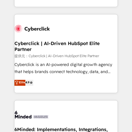
America. From casual user to super fan: make
Canada, we’ve delivered thousands of successful
HubSpot an experience you LOVE!
HubSpot projects for mid-market and enterprise
clients worldwide, with over 10 years experience. We
combine HubSpot, data, and AI to design connected
go-to-market systems that align people, process,
and technology for predictable, scalable revenue
Cyberclick | AI-Driven HubSpot Elite
Partner
growth. Our expertise spans RevOps, CRM and data
architecture, AI enablement, and strategic marketing,
提供元：Cyberclick | AI-Driven HubSpot Elite Partner
delivered through our proprietary FLAIR framework
Cyberclick is an AI-powered digital growth agency
for responsible AI adoption. As a HubSpot Elite
that helps brands connect technology, data, and
Partner and ISO 27001:2022 certified consultancy,
creativity to achieve measurable results. Founded in
Elite
4.9
we blend strategy, creativity, and technology to help
Barcelona and operating across Spain, LATAM, and
organisations scale smarter and grow stronger.
the UK, we support global companies in building
smarter marketing, sales, and customer success
strategies. As the only HubSpot Elite Partner in
Iberia (Spain & Portugal), we combine human insight
with intelligent automation to drive sustainable
growth. Our multidisciplinary team designs solutions
6Minded: Implementations, Integrations,