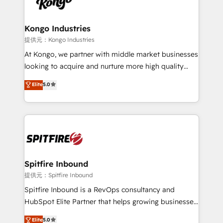
exactly where your marketing budget is being used
Streamz and Michelin.
and how. In a few months, you can boost leads, ROI
and overall revenue to a level not feasible with
Kongo Industries
traditional methods. If you’re a frustrated marketing
提供元：Kongo Industries
manager or business owner sick of wasting budget
At Kongo, we partner with middle market businesses
with generic agencies and their outdated methods,
looking to acquire and nurture more high quality
we are here to help. We help ambitious businesses
leads. We use digital media, marketing cloud,
Elite
5.0
just like yours attract more high-quality leads
automation and software integration to drive sales
throughout each stage of the buying cycle with
and, deliver clarity on marketing expenditure.
conversion-ready websites, engaging content
specifically targeted to your key audiences and
enable sales teams with the process, technology and
training to smash targets.
Spitfire Inbound
提供元：Spitfire Inbound
Spitfire Inbound is a RevOps consultancy and
HubSpot Elite Partner that helps growing businesses
design predictable, scalable revenue-driving
Elite
5.0