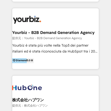
HubSpot’s full potential through: 💎HubSpot Audits,
Management & Optimization 💎RevOps-powered
HubSpot Onboarding & CRM Implementation 💎
Brand Development, Growth Strategy, AI SEO &
Performance Marketing 💎Data Migration & Custom
Integrations 💎Go-To-Market (GTM) Strategies &
Yourbiz - B2B Demand Generation Agency
Account-Based Marketing 💎CMS Development &
提供元：Yourbiz - B2B Demand Generation Agency
Conversion-Focused Websites With a 5.0⭐average
Yourbiz è stata più volte nella Top3 dei partner
rating and 140+ verified client reviews on the
italiani ed è stata riconosciuta da HubSpot tra i 20
HubSpot Ecosystem, TRooInbound is trusted by
migliori partner EMEA per la gestione del cliente.
Diamond
5.0
businesses globally for consistent delivery and high
Stiamo accompagnando oltre 100 aziende nella
client satisfaction. With deep HubSpot expertise and
digitalizzazione e ottimizzazione dei processi di
a focus on performance, we build systems that scale
marketing e vendita. Il nostro metodo DAM è stato
across marketing, sales, and service. Ready to grow
validato da oltre 350 manager: inizia con una precisa
your business with a proven and reliable HubSpot
mappatura dei canali di acquisizione dei contatti e
Diamond Partner? 👉Connect with TRooInbound
dei processi aziendali. Siamo accreditati da
today (https://www.trooinbound.com/contact-us)
HubSpot come fornitore ufficiale per le integrazioni
株式会社ハブワン
tra il CRM e altri sistemi aziendali, tra cui SAP,
提供元：株式会社ハブワン
AS400, TeamSystem. HubSpot ci ha riconosciuto