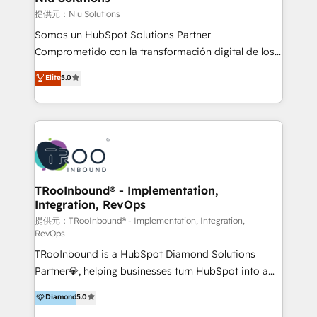
generar resultados medibles. Apoyamos a empresas
提供元：Niu Solutions
de construcción, educación, tecnología, retail, e-
Somos un HubSpot Solutions Partner
commerce, salud, financieras, seguros y servicios,
Comprometido con la transformación digital de los
ayudándolas a conectar sistemas, escalar equipos y
procesos comerciales de las empresas en
Elite
5.0
tomar decisiones basadas en datos. 🌎 Highlights:
Latinoamérica, con un enfoque en Marketing, Ventas
5+ años como partner HubSpot 100+
y Servicio al Cliente. Somos un equipo de trabajo
implementaciones en LATAM y EE. UU. Expertise en
multidisciplinario de alto rendimiento, con
integraciones vía API Top #7 HubSpot Partner
conocimiento y experiencia enfocado en: 1.
LATAM 2025 🏆 Impulsamos crecimiento con CRM +
Optimizar la eficiencia operativa de nuestros
IA en múltiples industrias. 👉 ¿Listo para transformar
clientes 2. Mejorar la experiencia del cliente 3.
tus procesos comerciales?
Asegurar resultados medibles Nos especializamos
TRooInbound® - Implementation,
Integration, RevOps
en bancos, seguros, e-commerce, Desarrolladores
Inmobiliarios y Empresas Distribuidoras de
提供元：TRooInbound® - Implementation, Integration,
RevOps
Productos
TRooInbound is a HubSpot Diamond Solutions
Partner💎, helping businesses turn HubSpot into a
scalable growth engine. We work with startups, mid-
Diamond
5.0
market, and enterprise teams to maximize