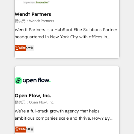
strive for optimal customer processes and
and APAC. We are HubSpot's top-ranked Advanced
experiences. Systony – We believe you can grow!
Implementation Certified Partner and we contribute
Wendt Partners
to their advisory council. We strive to do 'good work
提供元：Wendt Partners
with good people' and have worked with incredible
Wendt Partners is a HubSpot Elite Solutions Partner
brands. You can see some of them on our website,
headquartered in New York City with offices in
along with plenty of case studies.
Toronto, London and Melbourne. As a global
Elite
4.9
HubSpot partner, we specialize in working with
sophisticated B2B companies to implement the
HubSpot CRM platform across client organizations.
Our vertical market expertise includes
industrial/manufacturing, professional services,
architecture/engineering/construction (AEC),
distribution, commercial real estate, technology,
Open Flow, Inc.
finserv/fintech, IT managed services, transportation
提供元：Open Flow, Inc.
& logistics, energy/solar, staffing and recruiting,
We’re a full-stack growth agency that helps
media, healthcare and government contractors. Our
ambitious companies scale and thrive. How? By
scope of services encompasses Platform Solutions,
upgrading and streamlining every single revenue-
Elite
5.0
Technical Solutions, Enablement Solutions, Digital
generating aspect of your business. We’re proud