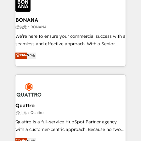
business, operational and technical requirements to
life, and creates a 360˚ view of your customer to
help your teams do more. We specialise in HubSpot
BONANA
technical services, website design and development
提供元：BONANA
as well as agency services that help set you up for
We’re here to ensure your commercial success with a
success. Now, more than ever you need to connect
seamless and effective approach. With a Senior
and align your website and marketing to sales and
team that has 10+ years of experience in HubSpot,
Elite
5.0
customer service. It's time to empower your teams
we have a deep understanding of SaaS, Business
to create great customer experiences that generate
Services and E-commerce together with Retail. We
more leads, close more business and engage your
streamline and enhance your Sales, Marketing &
customers. Let's work side-by-side to make it
Service efforts, providing insights in your
happen.
commercial operations. We're good at RevOps,
automating and optimizing your marketing, sales &
service operations with AI, designing and building
Quattro
your website, and we drive growth through Account-
提供元：Quattro
Based Marketing, SEO, SEA and many other tactics.
Quattro is a full-service HubSpot Partner agency
No worries, we will advise you in which to deploy
with a customer-centric approach. Because no two
and help you to get the best measurable ROI. This
clients have the same needs, Quattro offer a
Elite
5.0