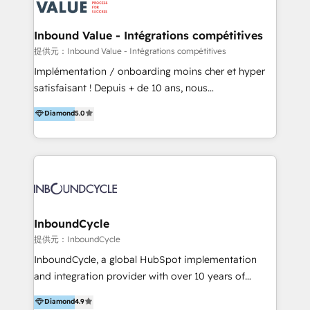
ーーーーーーーーーーーーーーーーーーー 【プロジェ
年に国内初のBtoB営業DXに関する書籍『業務効率化か
クトの主な進め方】 -オンライン無料相談（初回60〜
らはじめるBtoB営業DX BtoB営業もここまでデジタル
Inbound Value - Intégrations compétitives
90分程度） -現状課題の抽出、現実的な目標の確認 -要
化できる! 」を出版いたしました。 HubSpotの導入／
提供元：Inbound Value - Intégrations compétitives
件整理、必要十分なHubSpot製品の組合せのご提案 -お
活用支援以外にも、下記のようなサービスを提供してい
Implémentation / onboarding moins cher et hyper
見積り提示・ご承認、スケジュール決定、プロジェクト
ます。 - ABMターゲット定義 / リスト作成 - カスタマ
satisfaisant ! Depuis + de 10 ans, nous
キックオフ -マーケティング戦略策定（KGI）、ウェブ
ージャーニー設計 - CRM / MA / SFAの設計 / 構築 / 定
accompagnons des entreprises dans
戦略・戦術の設計（KPI） -全体導線遷移設計、ビジュ
Diamond
5.0
着 - WEB / LP / BtoB-EC制作 - WEB広告(Google/FB
l’automatisation de leur croissance digitale via
アルデザイン制作 -コンテンツ制作（取材、写真・動画
他)運用 - 記事コンテンツ / 動画制作 - インサイドセー
HubSpot avec une approche compétitive. Nous
撮影、ライティングなど） -ノーコードCMSテーマテン
ルス代行 - 営業研修 / セールスイネーブルメント - ウ
aidons nos clients à générer plus de RDV en
プレート構築（CMS Hub） -顧客ライフサイクルステ
ェビナー / 展示会リード獲得 - BtoBマーケティング組
automatisant les tunnels d’acquisition digitaux. Nous
ージ定義・構築（CRM） -マーケティングシナリオ定
織構築
sommes une agence d’Inbound marketing et sales à
義・構築（Marketing Hub） -営業パイプラインの定
Paris, Montpellier et Rennes.
義・構築（Sales Hub） -外部システム連携
InboundCycle
（Salesforce,SanSan,freeeなどとのデータ連携） -テ
提供元：InboundCycle
スト公開・ブラウザチェック -本番公開、操作レクチャ
ー・マニュアル作成 -運用支援開始 ーーーーーーーーー
InboundCycle, a global HubSpot implementation
ーーーーーーーーーーーーーーーーーーーーー まずは
and integration provider with over 10 years of
ハブワンにお気軽にご相談ください。
experience, serves businesses in diverse industries.
Diamond
4.9
With offices in Spain, Chile, Mexico, and Brazil, our