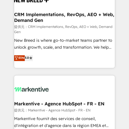
定の代行ではなく、設計の責任」を引き受け、部門横断
technical development team. - 19 HubSpot-certified
の統合・浸透・変革管理を実行します。 ▸ CMS戦略設
trainers to drive platform adoption. 📈 Revenue
CRM Implementations, RevOps, AEO + Web,
計・構築：リード獲得・CVR・SEOを前提にした情報設
Demand Gen
Generation - Full-funnel marketing and high-
計・導線設計・テンプレート設計をContent Hubで一体
performance advertising via Point Success Media. -
提供元：CRM Implementations, RevOps, AEO + Web, Demand
Gen
提供。 ▸ 既存CRM・MAからの移行支援：Salesforce・
Expert deployment of Breeze AI and custom agents
Marketo・Pardot等からの移行、カスタム設計、履歴
New Breed is where go-to-market teams partner to
to automate growth. 🏆 Elite Excellence - 8 platform
データ移行と活用設計まで。 ▸ AEO対応：ChatGPT・
unlock growth, scale, and transformation. We help
accreditations and deep HIPAA-compliance
Perplexity等のAI検索からの流入・引用を前提にコンテ
companies activate HubSpot’s AI-powered
expertise. - A team of 250+ experts dedicated to
Elite
5.0
ンツとサイト構造を最適化。 🏆 なぜ100incを選ぶの
customer platform and operationalize HubSpot’s
your resilient growth.
か？ ✓ HubSpot Eliteパートナー認定 ✓ HubSpotアワ
Loop Marketing framework through expert-led
ード受賞・HUGリーダー ✓ ISO27001:2022 /
services, smart agents, and purpose-built apps,
ISO9001:2015 取得 ✓ 400社以上の導入実績 ✓
tailored to your business. Together, we unlock
HubSpot大百科 出版 CRM・AI活用に関するご相談、現
results, fast. ⚙️CRM & RevOps: Align all Hubs to your
状整理の壁打ちなど、構想段階からお気軽にお問い合わ
buyer journey for clean data, scalability, & reporting.
せください。
🎯Demand Gen & ABM: Drive pipeline with inbound,
Markentive - Agence HubSpot - FR - EN
ABM, AEO, SEO, & paid media. 👩‍💻Web Design:
提供元：Markentive - Agence HubSpot - FR - EN
Build high-performing websites with UX, messaging,
Markentive fournit des services de conseil,
& conversion strategy that drive results. 🤖AI
d'intégration et d'agence dans la région EMEA et