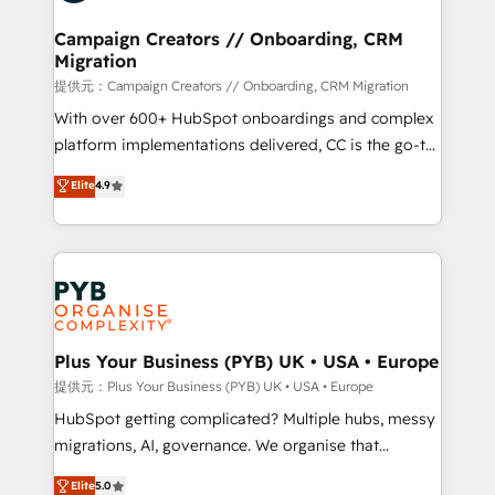
and manufacturers since 2002, we are committed to
empowering our clients and developing their
Campaign Creators // Onboarding, CRM
Migration
autonomy. Get to grips with HubSpot through
guided implementation and seamless integration of
提供元：Campaign Creators // Onboarding, CRM Migration
the CRM platform into your digital ecosystem. Would
With over 600+ HubSpot onboardings and complex
you like support in deploying your inbound
platform implementations delivered, CC is the go-to
marketing strategy? We'll provide support tailored
Elite Solutions Partner for businesses ready to
Elite
4.9
to your needs and sales objectives. With 125+
migrate, replatform, and scale smarter. We specialize
certifications, we are part of the most certified
in high-impact CRM and CMS migrations and
Canadian agencies, and we both hold Onboarding
onboarding from platforms like Salesforce, NetSuite,
Accreditations. Based in Canada (coast to coast), our
Zoho, Pardot, Marketo, Microsoft Dynamics, Wix,
services are offered in both English & French.
WordPress and legacy CRMs, turning fragmented
systems into unified, growth-ready HubSpot
architectures that accelerate revenue operations and
Plus Your Business (PYB) UK • USA • Europe
performance. - Multi-object CRM migration, cleanup,
提供元：Plus Your Business (PYB) UK • USA • Europe
and implementation. - Pre-built and custom
HubSpot getting complicated? Multiple hubs, messy
integrations across your full tech stack. - Custom
migrations, AI, governance. We organise that
object setup, CMS builds, and full-funnel automation.
complexity, so your team can put HubSpot to work...
Elite
5.0
- Dashboards, lifecycle campaigns, and lead