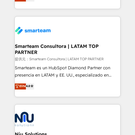
strategies. With offices in South Africa and London,
we take a RevOps-led approach that aligns sales,
marketing & service, breaks down silos, and gives
teams the clarity to operate efficiently and with
confidence. We deliver end to end strategy and
implementation, aligning people, processes, data
and technology around a single source of truth to
Smarteam Consultora | LATAM TOP
PARTNER
support sustainable growth and better decision-
making. Working with clients locally and globally, our
提供元：Smarteam Consultora | LATAM TOP PARTNER
expertise includes HubSpot onboarding and CRM
Smarteam es un HubSpot Diamond Partner con
implementation, automation, sales and customer
presencia en LATAM y EE. UU., especializado en
experience strategy, web development, integrations,
implementaciones de HubSpot, integraciones API y
Elite
4.8
and data-driven campaigns. Winners of the first
optimización de procesos comerciales con IA. Con
Global HEART Award, Yamini Rogan, CEO of
más de 6 años de experiencia, hemos liderado 100+
HubSpot said "We love the impact you are having in
implementaciones conectando HubSpot con SAP,
the community - we are so glad to work with you."
ERPs, e-commerce, plataformas financieras,
Connect with us to see how we can do better and be
WhatsApp y sistemas logísticos. Nuestro equipo
better together 🏆
multicultural trabaja en español, inglés y portugués,
uniendo visión estratégica y excelencia técnica para
Niu Solutions