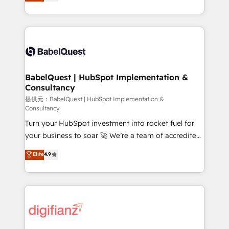
Welcome to our Profile! We help with: • CRM
nurturing sequences. - Cross-hub setup across
implementation, reports, workflows, and team
Marketing, Sales, Operations, and Service Hubs. -
training • CRM migration from Salesforce, Pipedrive,
Ongoing optimization, managed support, and
Dynamics and others • Technical projects including
scalable retainers. Let’s make HubSpot your most
custom API integrations with ERP (and other
powerful growth engine. Built to convert, scale, and
systems) • AI governance for HubSpot-centred
drive results.
operations A little about us: • Boutique 'Elite' team of
BabelQuest | HubSpot Implementation &
Consultancy
12 • 150+ clients across Sales Hub, Marketing Hub,
Service Hub, Data Hub and CMS • ISO/IEC
提供元：BabelQuest | HubSpot Implementation &
Consultancy
27001:2022, ISO 9001:2015, and ISO 42001:2023
Turn your HubSpot investment into rocket fuel for
certified - the AI management standard • GuardHub:
your business to soar 🚀 We’re a team of accredited
our AI governance framework, built on ISO 42001
HubSpot experts ready to help you. We can
Ready for the next step? Click the 👈 '𝗖𝗼𝗻𝘁𝗮𝗰𝘁
Elite
4.9
implement the platform into complex business
𝗯𝘂𝘀𝗶𝗻𝗲𝘀𝘀' button to get in touch (𝘸𝘦'𝘳𝘦 𝘴𝘶𝘱𝘦𝘳
environments, optimise what you've got and make
𝘳𝘦𝘴𝘱𝘰𝘯𝘴𝘪𝘷𝘦)
sure you can actually use it, build your website in
HubSpot or create an inbound marketing strategy
for you and execute it on HubSpot. We are on the
G-Cloud 14 CCS (Crown Commercial Service)