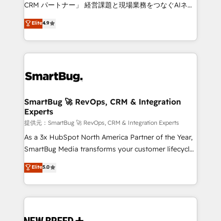
Move from any legacy CRM. Zero downtime, full data
CRM パートナー」 経営課題と現場業務をつなぐAIネイ
integrity. ➤ Implementation: Configure HubSpot to
ティブ・エージェンシーとして、HubSpot Eliteの実装
Elite
4.9
run your revenue process. Sales, marketing, and
力で顧客フロント業務を再設計します。 💡 100inc は何
service wired together. ➤ AI and Integrations: Layer
をする会社か？ HubSpotを共通基盤に、AIエージェン
Breeze AI, custom agents, and APIs to remove
トを組み込んだ顧客フロント業務（マーケティング・営
manual work. ➤ Ongoing Management: Monthly
業・CS）を組織全体で設計・実装する日本のAIネイテ
tune-ups, feature rollouts, adoption coaching. Buying
ィブ・エージェンシーです。事業部・グループ会社・部
HubSpot, switching to it, or reviving a stale portal?
門が分立する組織で、データと業務プロセスのサイロ化
We are built for the work.
を、CRMを軸とした全社共通基盤に再構築します。意
SmartBug 🚀 RevOps, CRM & Integration
Experts
思決定者・PMO・現場担当者に並走します。 1️⃣
HubSpot導入・活用支援 顧客データの一元化から、
提供元：SmartBug 🚀 RevOps, CRM & Integration Experts
GTMの見える化・自動化まで。全Hub統合運用、デー
As a 3x HubSpot North America Partner of the Year,
タ品質設計、グループ横断のCRM統合に対応します。
SmartBug Media transforms your customer lifecycle
2️⃣ AIエージェント組織構築 営業・マーケティング業務
into a revenue engine. Our unified ecosystem
Elite
5.0
の一部をAIが自律実行する組織への移行を設計・実装。
includes specialized divisions Globalia (AI &
Breeze・Claude等をHubSpotと連携させ、役割定義・
Software) and Point Success Media (Paid Media),
運用ルール・成果指標まで含めて設計します。 3️⃣ 全社
making this the official home for all three brands. 🔄
DX × AI推進のPMO伴走支援 複数部門をまたぐDX×AI変
Implementation & Integration - Seamless migrations
革を、構想から実装・定着までPMOとして主導。「設
and system integrations powered by Globalia’s