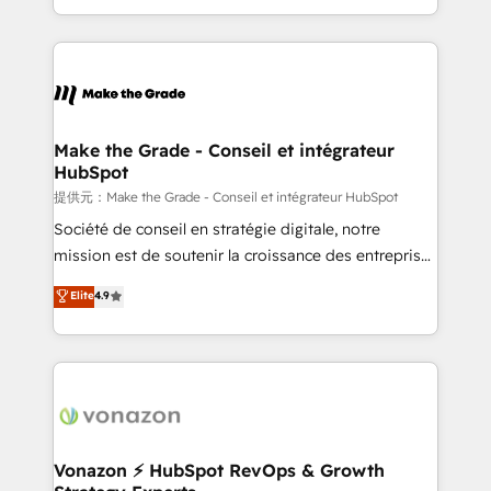
Accreditation, securely sync data across... 🔄 any
HubSpot into a genuine growth engine. Named
apps, in any direction. Stuck on your old CRM..?
HubSpot's Global Partner of the Year in 2024,
Migrate | seamlessly off your old CRM onto a clean
consistently ranked among their top 5 partners
new HubSpot portal with Advanced Website and
worldwide, and with over 15 years in the ecosystem,
CRM Migrations using our in-house "HubScrub" Tool.
Huble has built a track record that speaks for itself.
One company, one operating model, delivering
Make the Grade - Conseil et intégrateur
HubSpot
across offices and consulting teams in the UK, USA,
Canada, Germany, France, Belgium, Singapore, and
提供元：Make the Grade - Conseil et intégrateur HubSpot
South Africa. Certified compliant with ISO/IEC
Société de conseil en stratégie digitale, notre
27001:2022 and ISO 9001:2015 across all seven
mission est de soutenir la croissance des entreprises
international offices and 175+ employees.
B2B à travers l’acquisition de nouveaux clients,
Elite
4.9
l'intégration CRM et le développement des revenus
auprès de vos comptes existants. En France et à
l'international, nous travaillons avec des ETI
ambitieuses, des grands groupes voulant aller au-
delà d’une simple transformation digitale et des
startups florissantes. Nos 3 grandes expertises sont :
➤ L’intégration de CRM et de méthodologie RevOps
Vonazon ⚡ HubSpot RevOps & Growth