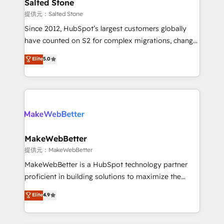
we turn complexity into clarity, human at global
Salted Stone
scale. 🏆 HubSpot’s CEO called us “the partner of the
提供元：Salted Stone
future.” Others agree it is proof of trust built through
Since 2012, HubSpot’s largest customers globally
measurable impact.
have counted on S2 for complex migrations, change
management, systems integration, and creative
Elite
5.0
solutions that deliver measurable impact and
transform brand experiences As one of the few full-
service creative agencies in the HubSpot
ecosystem, we blend strategy, technology, & award-
winning design to build scalable, globally
regionalized HubSpot websites, integrated
marketing campaigns, & RevOps frameworks that
MakeWebBetter
fuel long-term success We connect the entire
提供元：MakeWebBetter
customer lifecycle through seamless integrations,
MakeWebBetter is a HubSpot technology partner
ensure long-term adoption with change-
proficient in building solutions to maximize the
management programs, and align marketing, sales,
operational efficiency of HubSpot. The fastest-
Elite
4.9
and service to drive sustainable growth With 6 key
growing tech-enabler & facilitator, MakeWebBetter,
HubSpot accreditations and experience across
hands you the blend of HubSpot expertise &
hundreds of organizations in dozens of industries,