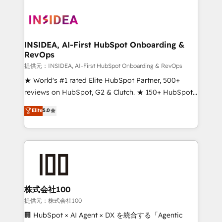
INSIDEA, AI-First HubSpot Onboarding &
RevOps
提供元：INSIDEA, AI-First HubSpot Onboarding & RevOps
★ World's #1 rated Elite HubSpot Partner, 500+
reviews on HubSpot, G2 & Clutch. ★ 150+ HubSpot
Certified Experts & Trainers across the team ★
Elite
5.0
1,500+ implementations across five continents ★ AI-
First, RevOps-led, Onboarding obsessed ★
Company of the Year 2024/25 INSIDEA helps
growing companies turn HubSpot into a revenue
engine. We onboard your team, migrate your data,
and build AI-powered workflows that drive adoption
from week one, in your time zone. What we do ➤
株式会社100
Onboarding: Live in weeks, with workflows built
提供元：株式会社100
around your business, not a template. ➤ Migration:
🏢 HubSpot × AI Agent × DX を統合する「Agentic