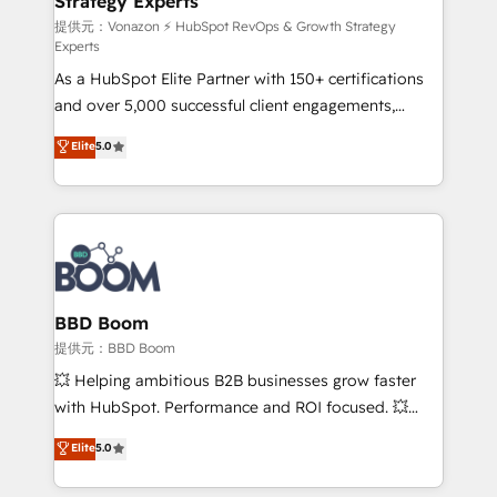
Strategy Experts
pour aligner les équipes marketing, commerciales et
support client (data migration, synchronisation API,
提供元：Vonazon ⚡ HubSpot RevOps & Growth Strategy
Experts
audit et maintenance) ➤ La création de sites internet
As a HubSpot Elite Partner with 150+ certifications
de conversion qui transforment les visiteurs en
and over 5,000 successful client engagements,
opportunités d'affaires ➤ La mise en place de
Vonazon turns marketing complexity into
stratégies d'acquisition marketing (SEO, SEA,
Elite
5.0
measurable, scalable growth. From onboarding to
inbound, automatisation marketing, ABM, IA,
enterprise-grade campaigns, our in-house team
emailing) Informations clés : - 10 ans d'expérience -
builds scalable strategies that drive long-term
100+ intégrations CRM HubSpot réussies - 40
revenue. ⚙️ HubSpot Integration & Optimization •
experts conseil - 150 certifications HubSpot
Seamless CRM, CMS, and automation setup •
cumulées
Complex platform migrations and data cleanups •
Custom APIs and third-party integrations 📈 End-to-
BBD Boom
End Revenue Acceleration • Lifecycle marketing and
提供元：BBD Boom
pipeline growth programs • Sales enablement tools
💥 Helping ambitious B2B businesses grow faster
and CRM optimization • Retention strategies with
with HubSpot. Performance and ROI focused. 💥
customer journey mapping 🏅 Elite-Level HubSpot
BBD Boom is the HubSpot partner that can help you
Elite
5.0
Execution • 750+ onboardings and 2,000+
to HubSpot Better. We work with your teams to
implementations • Deep expertise across marketing,
solve all your HubSpot challenges and improve user