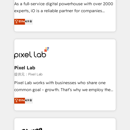
CRM and marketing data, not just implement a
As a full-service digital powerhouse with over 2000
system - Accelerate impact with a partner who
experts, iO is a reliable partner for companies
understands both strategy and technology
looking to strengthen their position in the fields of
Elite
4.9
marketing, technology, content, strategy and
creation. iO combines in-depth knowledge on both
the marketing and technology end of HubSpot,
creating impactful inbound marketing strategies
from end-to-end. Teams of marketing specialists,
developers, copywriters and designers work side by
side to meet the specific demands of every client
Pixel Lab
and project. Dedicated HubSpot teams combine all
提供元：Pixel Lab
skills for HubSpot projects from strategy to
Pixel Lab works with businesses who share one
implementation and training. Skilled in-house
common goal – growth. That’s why we employ the
developers are building HubSpot CMS websites and
latest innovations in disruptive technology in our
Elite
4.9
complex API integrations with external platforms.
approach to web design, sales enablement and
Working from several campuses across Belgium, The
inbound marketing that deliver month-on-month
Netherlands, Denmark and Sweden, iO currently
growth for our client's businesses. These methods
supports the growth of big and small companies
are confirmed by data-driven results so you can see
such as Brussels Airport, Volvo, Farmaline, Agilitas,