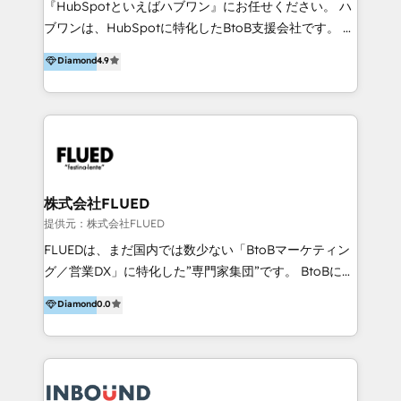
『HubSpotといえばハブワン』にお任せください。 ハ
come formatori ufficiali per l'adozione del CRM in
ブワンは、HubSpotに特化したBtoB支援会社です。 ノ
azienda: il tasso di utilizzo dello strumento è oltre il
ーコードCMS構築、CRM／MA／SFAの設計・運用、他
Diamond
4.9
50% più alto tra i nostri clienti rispetto le altre
システムAPI連携・開発、営業定着支援、カスタマーサ
aziende. Lavoriamo con aziende B2B tra i 5 e i 35
クセス体制の設計まで、ワンストップ完結できる支援体
milioni di fatturato per migliorare l’efficienza dei
制を整えています。 HubSpotの導入支援だけでなく、
processi, allineare marketing e vendite, e
現場で使い続けられる仕組み、売上と効率を両立するシ
massimizzare il ritorno sugli investimenti.
ナリオ設計まで含めてご提案。「導入して終わり」では
なく「成果が出るまで動き続ける」パートナーであるこ
と。それが、ハブワンのスタンスです。 また、
株式会社FLUED
HubSpotはもちろん、ferret One、WordPress、
提供元：株式会社FLUED
Movable Type（Power CMS）などの各種CMSを活用
FLUEDは、まだ国内では数少ない「BtoBマーケティン
し、延べ100社以上のBtoB企業のサイト制作経験をもと
グ／営業DX」に特化した”専門家集団”です。 BtoBに特
に、ウェブマーケテイング担当者が本当に使いやすいノ
化し、WEB制作や広告運用などのオンライン施策か
Diamond
0.0
ーコードテーマテンプレートを独自開発。 企業のさま
ら、インサイドセールスや展示会などのオフライン施策
ざまな課題やニーズに対して「戦略、設計・デザイン、
まで支援しています。 「経験豊富な”専門家集団”によ
開発、運用」まで段階に合わせ、誠実なアドバイスと的
るプロジェクト参加型の支援」で、戦略・企画などのコ
確な対応をすることで、貴社のビジネスを成功に導く
ンサルティング領域から、制作・運用・代行などの
『最適なハブ』になります。 ーーーーーーーーーーー
BPO・実務まで幅広いご支援が可能です。 また、2022