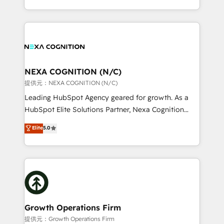
Solutions and Growth Solutions. As a fully
HubSpot Elite Solutions Partners and devout CRM
accredited and five-star rated firm, Wendt Partners
nerds who can harness HubSpot’s custom digital
brings a deep bench of expertise to each client
tools to improve each touchpoint of your customer
engagement. In addition, we are SOC 2, ISO 27001,
experience. Working hand-in-hand with your team,
GDPR and HIPAA compliant for global IT security
we’ll assemble a RevOps machine that drives more
standards.
traffic, generates better leads and crushes your
NEXA COGNITION (N/C)
revenue goals. We've worked with thousands of
提供元：NEXA COGNITION (N/C)
HubSpot customers and we'd love to work with you
Leading HubSpot Agency geared for growth. As a
too! Clients come to us for: Advanced CRM solutions
HubSpot Elite Solutions Partner, Nexa Cognition
System Integrations both Custom and Native to
ranks in the top 1% of global HubSpot Partners and
Elite
5.0
HubSpot Data System Migrations between systems
has been one of the longest-standing partners since
to HubSpot New lead generation strategies Time-
2012. We empower businesses to harness the full
saving automations Fresh growth campaigns Robust
potential of HubSpot by combining strategic
help desk Unified revenue operations Dynamic
insights with technical excellence, we deliver
website development Award-winning creative
bespoke HubSpot solutions tailored to drive
design We live and breathe HubSpot and are ready
measurable growth and operational efficiency. Why
to take on real challenges!
Choose Nexa Cognition? 🚀 HubSpot Expertise: Our
Growth Operations Firm
certified team specialises in CRM implementation,
提供元：Growth Operations Firm