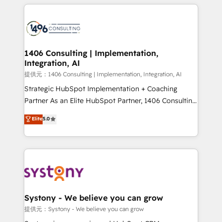
help businesses grow through technology, creativity,
Data Migration & Custom Integration
AI and strategy. For over 12 years, we’ve delivered
500+ HubSpot implementations, building end-to-
end solutions that integrate CRM, AI automation,
inbound and loop marketing, content, and digital
1406 Consulting | Implementation,
Integration, AI
creativity. Our multicultural team works in Spanish,
Portuguese, and English to design scalable strategies
提供元：1406 Consulting | Implementation, Integration, AI
that drive measurable growth. 🌎 Highlights: • 10+
Strategic HubSpot Implementation + Coaching
years as a HubSpot partner. • 2023 Impact Awards:
Partner As an Elite HubSpot Partner, 1406 Consulting
Platform Migration Excellence. • Top 3 Partner of the
helps mid-market revenue teams transform how
Elite
5.0
Year LATAM 2022, 2023, 2024, 2025. • Partner of the
they sell, market, and serve. We don't just build your
Year 2024. • Organizer of Aliados.ai (AI, marketing &
HubSpot—we teach your team to own it, then stay
tech global congress). 👉 Ready to scale your
to help you keep winning. What We Do ⚙️ CRM
business with HubSpot? Let Cebra’s experts help
Implementations across Marketing, Sales, Service,
you grow faster, smarter, and with impact.
Data & Content 📈 Sales & Marketing Alignment +
Revenue Team Enablement 🤖 Breeze AI & Custom
Agent Creation 🔄 Custom Integrations & Data
Systony - We believe you can grow
Migration Why 1406 We become part of your team.
提供元：Systony - We believe you can grow
Your team learns while we build. We fix what others