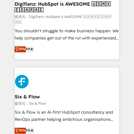
framework, meaning we've been accredited by
Digifianz: HubSpot is AWESOME 🇺🇸🇲🇽
🇪🇸🇦🇷🇦🇪
HubSpot and vetted by the CCS, which means we
can support public sector companies as well the
提供元：Digifianz: HubSpot is AWESOME 🇺🇸🇲🇽🇪🇸🇦🇷
🇦🇪
other ones listed in our profile. Our services: -
You shouldn't struggle to make business happen. We
HubSpot implementation - HubSpot CMS website
help companies get out of the rut with experienced,
build We can do lots of things. But everything we do
process-oriented teams implementing HubSpot
is there for you to: - Grow revenue, and run your
Elite
4.9
Marketing, Sales, Service, CMS and Operations Hub,
business more efficiently - Build stronger
so selling and actually engaging with your customers
relationships with customers - Make better
feels easy and pain-free. We are a top ranked
decisions with data - Find a new voice and reach
HubSpot Elite Partner, winner of Rookie of the Year
more people - Get the most out of your HubSpot
and Customer First Awards, 4.9/5 rating in HubSpot
investment
Reviews and 4.9/5 rating in Clutch Reviews. Digifianz
helps the following industries: logistics & 3PL, home
Six & Flow
improvement & construction, branding and
提供元：Six & Flow
commercialization, real estate, health, education,
Six & Flow is an AI-first HubSpot consultancy and
SaaS, Software Dev & IT and consulting, make the
RevOps partner helping ambitious organisations
most out of their HubSpot experience operating in
grow with clarity, confidence, and intelligence.
Elite
5.0
the United States, EU, UAE, Mexico and Latin
Operating across the UK, Netherlands, Ireland, and