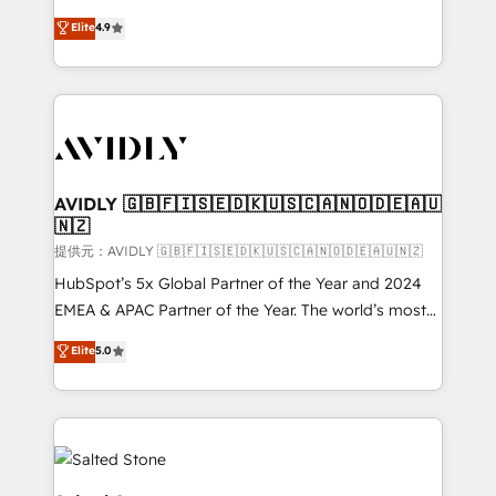
Strategy: Activate Breeze Agents, configure HubSpot
North America. Avec plus de 115 experts en
Elite
4.9
AI, & maximize AEO with tailored AI services. 🧩
marketing automation, Growth, Revops, CRM et
Integrations: Extend HubSpot with custom
webdesign. Markentive is both a consulting firm, a
integrations, hosting, & maintenance.
digital agency and an integrator. With over 115
experts in marketing automation, growth, revops,
CRM and webdesign (We focus on EMEA - USA
customers).
AVIDLY 🇬🇧🇫🇮🇸🇪🇩🇰🇺🇸🇨🇦🇳🇴🇩🇪🇦🇺
🇳🇿
提供元：AVIDLY 🇬🇧🇫🇮🇸🇪🇩🇰🇺🇸🇨🇦🇳🇴🇩🇪🇦🇺🇳🇿
HubSpot’s 5x Global Partner of the Year and 2024
EMEA & APAC Partner of the Year. The world’s most
experienced and fully accredited HubSpot Solutions
Elite
5.0
Partner. 🚀 With 2,750+ HubSpot projects delivered
and 370+ specialists across EMEA, APAC and NAM,
we de-risk complex CRM programmes and
accelerate ROI across every HubSpot Hub. 🧭 From
multi-region migrations to AI-powered automation,