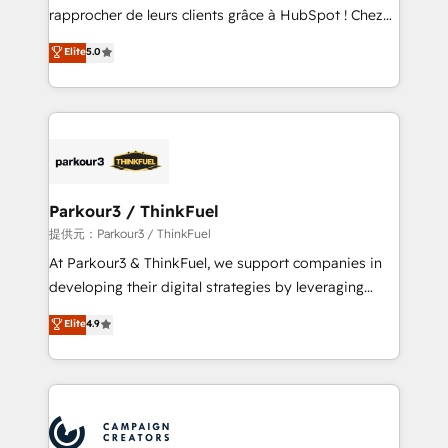
business services. We prepare a customized
rapprocher de leurs clients grâce à HubSpot ! Chez
business case that demonstrates the value and
DIGITALISIM, nous avons l'intime conviction que la
Elite
5.0
impact of your digital transformation, including a
réussite des entreprises passe par l’innovation web,
detailed financial rationale with a focus on ROI and
le marketing digital, et la relation client ! C'est
TCO. As a trusted extension of your team, we
pourquoi, nos experts sont à la fois capables de
believe in the power of partnership. Together, we
gérer votre projet de création de site internet, votre
embark on a transformational journey that sets your
référencement, votre stratégie digitale et le pilotage
business up for long-term success. Unlock your
et l'intégration d'HubSpot ! Les grandes phases d'un
business. If not now, when?
projet HubSpot avec DIGITALISIM : 🧽 Nettoyage,
Parkour3 / ThinkFuel
migration et intégration des bases de données. 🚀
提供元：Parkour3 / ThinkFuel
Développement des interfaces avec vos logiciels
At Parkour3 & ThinkFuel, we support companies in
métiers ⚙️ Configuration de la plateforme HubSpot
developing their digital strategies by leveraging
📈 Configuration de rapports et tableaux de bord 🤝
technologies and automating their marketing and
Elite
4.9
Book Process & Guidelines utilisateurs 🎓
sales processes to generate growth. Our offer spans
Formations des utilisateurs
from Strategy to Operations. We specialize in CRM
onboarding and implementation, web design, sales
& marketing automation, and digital marketing. With
extensive experience working with tech companies