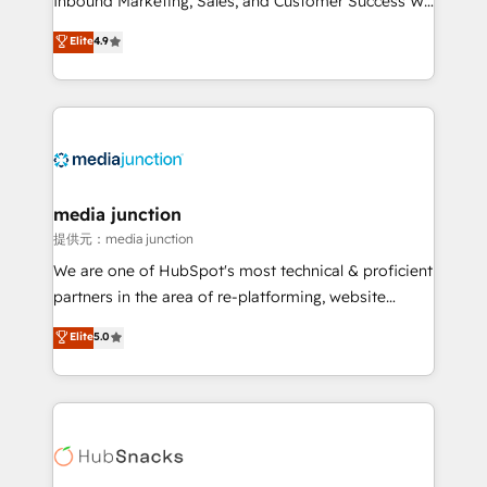
Inbound Marketing, Sales, and Customer Success We
specialize in driving revenue growth for companies
Elite
4.9
across industries through tailored marketing, sales,
and customer success strategies, utilizing RevOps
methodologies. As Latin America's largest HubSpot
partner and a global leader in education market, we
offer unparalleled insights. Operating in five
countries—Brazil, UAE (Abu Dhabi/Dubai/Sharjah),
Mexico, USA, and Portugal—we've executed over a
media junction
hundred successful operations. Our approach,
提供元：media junction
rooted in RevOps principles, integrates analysis,
We are one of HubSpot's most technical & proficient
training, planning, and qualification. Leveraging
partners in the area of re-platforming, website
technology, data analytics, CRM optimization, and
design & development. We specialize in multi-hub
Elite
5.0
inbound marketing tactics, we focus on
implementations for mid-market & enterprise
understanding, nurturing, and converting leads.
companies. We are woman-owned, powered by
Partner with us to unlock your business's full
coffee, and we ❤️ dogs. We produce award-winning
potential and achieve sustained growth in today's
work for our clients. 🏆2023 Technical Expertise
competitive market.
Impact Award 🏆2022 Technical Expertise Impact
Award 🏆2022 Platform Migration Excellence Impact