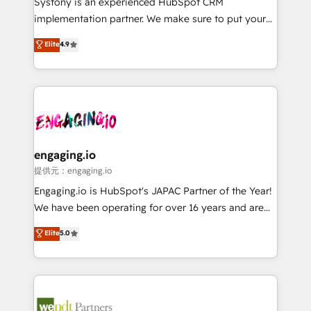
Systony is an experienced HubSpot CRM
broke. Built for mid-market reality—practical
implementation partner. We make sure to put your
solutions that work with your actual headcount and
organization's needs and goals first and think along
Elite
4.9
constraints. By the Numbers 🏆 Top 1% of all
with your organization. We are only satisfied once
HubSpot partners 🔄 Top 5% globally in client
you are too. Why Systony? - 20+ years of
retention 📅 8+ years of consistent results since 2017
experience with CRM, Marketing, Sales & Service
Who We Serve Revenue teams, marketing leaders,
implementations - 500+ successful onboardings -
and sales ops at mid-market companies ready to
Own back-end developers - Complex data
move beyond spreadsheets into unified systems
migrations (e.g. Salesforce, MS Dynamics, Perfect
that drive real business results.
View, SuperOffice) - Custom integrations (e.g. MS
engaging.io
Business Central, Navision, AX, SAP, Exact, AFAS) We
提供元：engaging.io
focus on growing B2B companies in the SME sector
Engaging.io is HubSpot's JAPAC Partner of the Year!
such as manufacturing, SaaS, business services and
We have been operating for over 16 years and are
wholesaler companies. As an experienced HubSpot
one of HubSpot's most experienced and technically
Elite
5.0
partner, we know how important user adoption is.
capable Agency Partners globally. We specialise in
That's why we have developed a step-by-step
complex CRM migrations, implementations,
implementation process that focuses on user
integrations, custom CMS portal development,
adoption. We’re experts on connecting data,
design & UX for mid to large to multi national
technology and people with each other. Together we
businesses. Our teams are based in North America