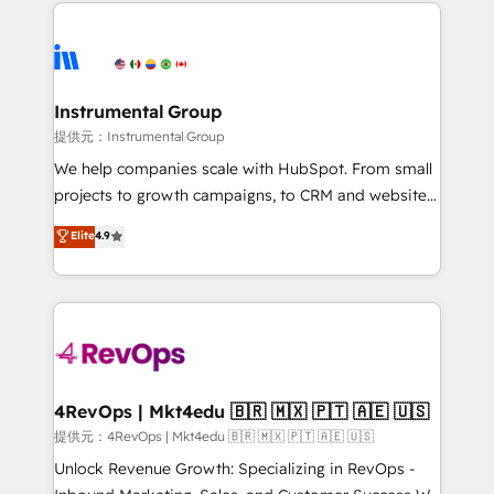
eminent solutions & integrations. Trust us to
there’s a good chance one of our globally integrated
streamline your HubSpot experience. 🚀HubSpot
teams has worked with clients just like you Let’s
Elite Partners with 10+ years of HubSpot experience
explore whether S2 is the partner you’ve been
🤝HubSpot Premier Integration partner 🤝Google
looking for...and get your next big initiative moving!
Premier Partner 2023 🌟5 HubSpot Accreditations 🌟
Instrumental Group
Won HubSpot Theme Challenge 2021 🌟INBOUND’19
提供元：Instrumental Group
HubSpot Rising Star Why us? Harnessing the full
We help companies scale with HubSpot. From small
potential of the powerful HubSpot CRM. ✔️A team of
projects to growth campaigns, to CRM and websites.
HubSpot experts backed by over 10+ years of
Hire an agency that's experienced in every inch of
Elite
4.9
HubSpot experience ✔️Flexible pricing models —
HubSpot and willing to work hand-in-hand with your
Hourly-fee (assigned one Dedicated HubSpot
team to simplify the complex and build a better
Admin); Monthly-fee (HubSpot Admin + Project
experience for your team and customers.
Manager); and Fixed Project Cost (as per
requirement). ✔️Helped over 25,000+ customers so
far with our HubSpot solutions. ✔️Bespoke apps &
on-demand bundle services. Connect with us today!
4RevOps | Mkt4edu 🇧🇷 🇲🇽 🇵🇹 🇦🇪 🇺🇸
提供元：4RevOps | Mkt4edu 🇧🇷 🇲🇽 🇵🇹 🇦🇪 🇺🇸
Unlock Revenue Growth: Specializing in RevOps -