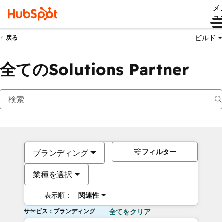
メ
ュ
ビルド
戻る
全てのSolutions Partner
フィルター
ブランディング
業種を選択
表示順：
関連性
サービス：ブランディング
全てをクリア