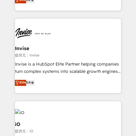
brings us to our mission; to effectively guide as
bespoke approach for every client. Services include
much Benelux companies as possible to be
business growth strategies, sales enablement, CRM
commercially successful.
set-up, Migrations, Integrations, Enterprise level
Sales Hub, Marketing Hub, Customer Support Hub,
Ops Hub Software, inbound marketing strategy,
content strategies, branding, HubSpot CMS,
bespoke web apps and growth driven design
Invise
websites. Experienced in helping Global B2B
提供元：Invise
Manufacturers, Fintech, Professional Services, IT and
Invise is a HubSpot Elite Partner helping companies
SaaS industries.
turn complex systems into scalable growth engines.
We combine strategy, technology and change
Elite
5.0
management to drive measurable results. As part of
the fast-growing Siloy Group, we unite more than
250+ HubSpot experts across Europe – ready to
build a CRM architecture optimized to support your
business goals. Talk to us if you’re looking to: -
Connect marketing, sales and operations around one
iO
reliable source of truth - Unlock the full value of your
提供元：iO