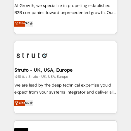
marketing automation, and revenue operations. 🤝
At Growth, we specialize in propelling established
Custom Solutions: From onboarding and
B2B companies toward unprecedented growth. Our
integrations, to RevOps and training. We align
focus is on fine-tuning and enhancing your growth,
Elite
5.0
HubSpot with your business needs. 🌟 Proven
sales, and marketing operations. Unlike conventional
Results: We’ve helped businesses of all sizes
marketing agencies, we dive deep into the
accelerate revenue growth, improve operational
operational aspects of your business, ensuring that
efficiency, and achieve ROI. 🔧 Flexible Service
each cog in your growth machine is well-oiled and
Packages: Choose ongoing support or project-based
functioning optimally. With our expertise in leading
solutions. We offer service packages designed to fit
platforms like Salesforce and HubSpot, we bring a
your requirements. Contact us today!
wealth of knowledge and experience to the table.
Struto - UK, USA, Europe
Our strategies are tailored to your business's unique
提供元：Struto - UK, USA, Europe
needs, ensuring a personalized approach that aligns
We are lead by the deep technical expertise you'd
with your growth objectives.
expect from your systems integrator and deliver all
the agency services you'd expect from your
Elite
5.0
HubSpot Solutions Partner. As one of the UK's
longest-standing partners, we are experts at
maximising the value of the HubSpot platform and
building an integrated growth stack that brings your