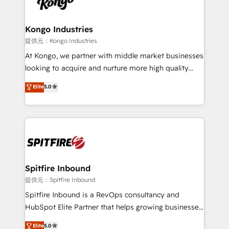
exactly where your marketing budget is being used
Streamz and Michelin.
and how. In a few months, you can boost leads, ROI
and overall revenue to a level not feasible with
Kongo Industries
traditional methods. If you’re a frustrated marketing
提供元：Kongo Industries
manager or business owner sick of wasting budget
At Kongo, we partner with middle market businesses
with generic agencies and their outdated methods,
looking to acquire and nurture more high quality
we are here to help. We help ambitious businesses
leads. We use digital media, marketing cloud,
Elite
5.0
just like yours attract more high-quality leads
automation and software integration to drive sales
throughout each stage of the buying cycle with
and, deliver clarity on marketing expenditure.
conversion-ready websites, engaging content
specifically targeted to your key audiences and
enable sales teams with the process, technology and
training to smash targets.
Spitfire Inbound
提供元：Spitfire Inbound
Spitfire Inbound is a RevOps consultancy and
HubSpot Elite Partner that helps growing businesses
design predictable, scalable revenue-driving
Elite
5.0