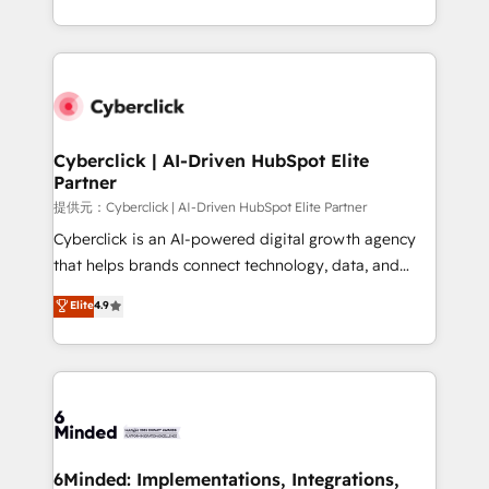
America. From casual user to super fan: make
Canada, we’ve delivered thousands of successful
HubSpot an experience you LOVE!
HubSpot projects for mid-market and enterprise
clients worldwide, with over 10 years experience. We
combine HubSpot, data, and AI to design connected
go-to-market systems that align people, process,
and technology for predictable, scalable revenue
Cyberclick | AI-Driven HubSpot Elite
Partner
growth. Our expertise spans RevOps, CRM and data
architecture, AI enablement, and strategic marketing,
提供元：Cyberclick | AI-Driven HubSpot Elite Partner
delivered through our proprietary FLAIR framework
Cyberclick is an AI-powered digital growth agency
for responsible AI adoption. As a HubSpot Elite
that helps brands connect technology, data, and
Partner and ISO 27001:2022 certified consultancy,
creativity to achieve measurable results. Founded in
Elite
4.9
we blend strategy, creativity, and technology to help
Barcelona and operating across Spain, LATAM, and
organisations scale smarter and grow stronger.
the UK, we support global companies in building
smarter marketing, sales, and customer success
strategies. As the only HubSpot Elite Partner in
Iberia (Spain & Portugal), we combine human insight
with intelligent automation to drive sustainable
growth. Our multidisciplinary team designs solutions
6Minded: Implementations, Integrations,