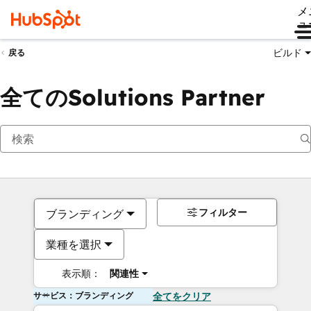
メ
ュ
ビルド
戻る
全てのSolutions Partner
フィルター
ブランディング
業種を選択
表示順：
関連性
サービス：ブランディング
全てをクリア