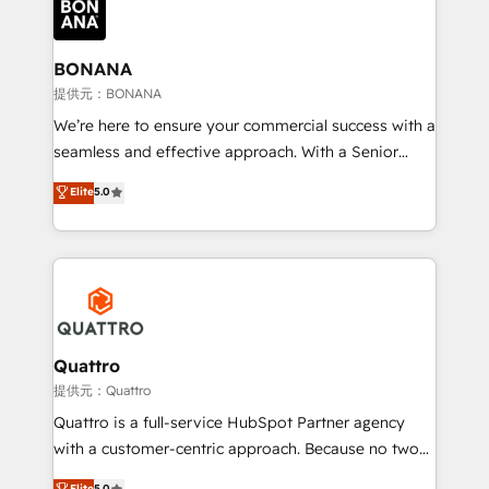
business, operational and technical requirements to
life, and creates a 360˚ view of your customer to
help your teams do more. We specialise in HubSpot
BONANA
technical services, website design and development
提供元：BONANA
as well as agency services that help set you up for
We’re here to ensure your commercial success with a
success. Now, more than ever you need to connect
seamless and effective approach. With a Senior
and align your website and marketing to sales and
team that has 10+ years of experience in HubSpot,
Elite
5.0
customer service. It's time to empower your teams
we have a deep understanding of SaaS, Business
to create great customer experiences that generate
Services and E-commerce together with Retail. We
more leads, close more business and engage your
streamline and enhance your Sales, Marketing &
customers. Let's work side-by-side to make it
Service efforts, providing insights in your
happen.
commercial operations. We're good at RevOps,
automating and optimizing your marketing, sales &
service operations with AI, designing and building
Quattro
your website, and we drive growth through Account-
提供元：Quattro
Based Marketing, SEO, SEA and many other tactics.
Quattro is a full-service HubSpot Partner agency
No worries, we will advise you in which to deploy
with a customer-centric approach. Because no two
and help you to get the best measurable ROI. This
clients have the same needs, Quattro offer a
Elite
5.0