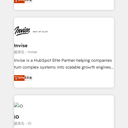
brings us to our mission; to effectively guide as
bespoke approach for every client. Services include
much Benelux companies as possible to be
business growth strategies, sales enablement, CRM
commercially successful.
set-up, Migrations, Integrations, Enterprise level
Sales Hub, Marketing Hub, Customer Support Hub,
Ops Hub Software, inbound marketing strategy,
content strategies, branding, HubSpot CMS,
bespoke web apps and growth driven design
Invise
websites. Experienced in helping Global B2B
提供元：Invise
Manufacturers, Fintech, Professional Services, IT and
Invise is a HubSpot Elite Partner helping companies
SaaS industries.
turn complex systems into scalable growth engines.
We combine strategy, technology and change
Elite
5.0
management to drive measurable results. As part of
the fast-growing Siloy Group, we unite more than
250+ HubSpot experts across Europe – ready to
build a CRM architecture optimized to support your
business goals. Talk to us if you’re looking to: -
Connect marketing, sales and operations around one
iO
reliable source of truth - Unlock the full value of your
提供元：iO