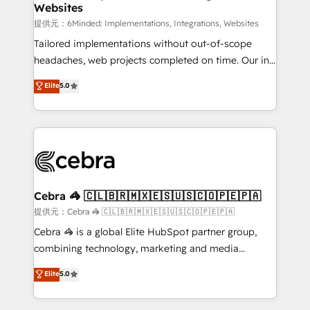
Websites
that simplify complexity, boost performance, and
turn innovation into real impact. 🌍 Highlights •
提供元：6Minded: Implementations, Integrations, Websites
HubSpot Partner since 2012 • 2022 EMEA Impact
Tailored implementations without out-of-scope
Award: Best Integration • 150+ successful HubSpot
headaches, web projects completed on time. Our in-
projects • Clients in 30+ industries • Proprietary
house team of certified CRM architects, experts,
Elite
5.0
technology for integrations • Multilingual team:
developers, designers, and marketers handles all
English, Spanish, Portuguese & Italian 👉 Grow
aspects of your HubSpot. ✨ 400+ global clients ✨
smarter with AI and HubSpot.
100+ seamless migrations from 15+ different CRMs
✨ 100,000+ hours in HubSpot projects, 75+ full Hub
implementations, and 5,000+ pages ✨ CS: Clients
generating 7-digit MRR from inbound campaigns ✨
CS: 245% organic growth & +751% new visitors for a
Cebra 🦓 🇨🇱🇧🇷🇲🇽🇪🇸🇺🇸🇨🇴🇵🇪🇵🇦
full-funnel HubSpot project ✨ CS: 415% conversion
提供元：Cebra 🦓 🇨🇱🇧🇷🇲🇽🇪🇸🇺🇸🇨🇴🇵🇪🇵🇦
boost with a new HubSpot site Recognized leaders:
Cebra 🦓 is a global Elite HubSpot partner group,
🏆 HubSpot Platform Migration Impact Award 🏆
combining technology, marketing and media
Clutch HubSpot Global Leader 🏆 Finalist: HubSpot
expertise across Latin America and Southern
Elite
5.0
Inbound Campaign of the Year 🏆 Gold AVA Digital
Europe, with teams across 7 countries. Born in Chile,
Award for Best Website 🌟 Accreditations: CRM
we combine local insight with international reach to
Implementation, HubSpot Content Experience, CRM