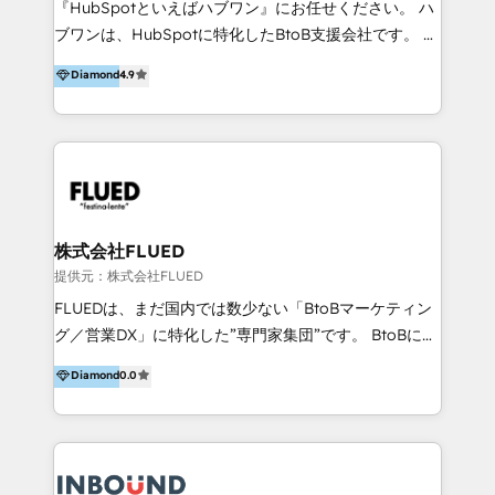
『HubSpotといえばハブワン』にお任せください。 ハ
come formatori ufficiali per l'adozione del CRM in
ブワンは、HubSpotに特化したBtoB支援会社です。 ノ
azienda: il tasso di utilizzo dello strumento è oltre il
ーコードCMS構築、CRM／MA／SFAの設計・運用、他
Diamond
4.9
50% più alto tra i nostri clienti rispetto le altre
システムAPI連携・開発、営業定着支援、カスタマーサ
aziende. Lavoriamo con aziende B2B tra i 5 e i 35
クセス体制の設計まで、ワンストップ完結できる支援体
milioni di fatturato per migliorare l’efficienza dei
制を整えています。 HubSpotの導入支援だけでなく、
processi, allineare marketing e vendite, e
現場で使い続けられる仕組み、売上と効率を両立するシ
massimizzare il ritorno sugli investimenti.
ナリオ設計まで含めてご提案。「導入して終わり」では
なく「成果が出るまで動き続ける」パートナーであるこ
と。それが、ハブワンのスタンスです。 また、
株式会社FLUED
HubSpotはもちろん、ferret One、WordPress、
提供元：株式会社FLUED
Movable Type（Power CMS）などの各種CMSを活用
FLUEDは、まだ国内では数少ない「BtoBマーケティン
し、延べ100社以上のBtoB企業のサイト制作経験をもと
グ／営業DX」に特化した”専門家集団”です。 BtoBに特
に、ウェブマーケテイング担当者が本当に使いやすいノ
化し、WEB制作や広告運用などのオンライン施策か
Diamond
0.0
ーコードテーマテンプレートを独自開発。 企業のさま
ら、インサイドセールスや展示会などのオフライン施策
ざまな課題やニーズに対して「戦略、設計・デザイン、
まで支援しています。 「経験豊富な”専門家集団”によ
開発、運用」まで段階に合わせ、誠実なアドバイスと的
るプロジェクト参加型の支援」で、戦略・企画などのコ
確な対応をすることで、貴社のビジネスを成功に導く
ンサルティング領域から、制作・運用・代行などの
『最適なハブ』になります。 ーーーーーーーーーーー
BPO・実務まで幅広いご支援が可能です。 また、2022