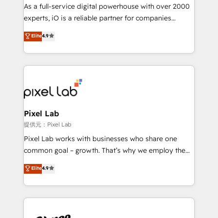
CRM and marketing data, not just implement a
As a full-service digital powerhouse with over 2000
system - Accelerate impact with a partner who
experts, iO is a reliable partner for companies
understands both strategy and technology
looking to strengthen their position in the fields of
Elite
4.9
marketing, technology, content, strategy and
creation. iO combines in-depth knowledge on both
the marketing and technology end of HubSpot,
creating impactful inbound marketing strategies
from end-to-end. Teams of marketing specialists,
developers, copywriters and designers work side by
side to meet the specific demands of every client
Pixel Lab
and project. Dedicated HubSpot teams combine all
提供元：Pixel Lab
skills for HubSpot projects from strategy to
Pixel Lab works with businesses who share one
implementation and training. Skilled in-house
common goal – growth. That’s why we employ the
developers are building HubSpot CMS websites and
latest innovations in disruptive technology in our
Elite
4.9
complex API integrations with external platforms.
approach to web design, sales enablement and
Working from several campuses across Belgium, The
inbound marketing that deliver month-on-month
Netherlands, Denmark and Sweden, iO currently
growth for our client's businesses. These methods
supports the growth of big and small companies
are confirmed by data-driven results so you can see
such as Brussels Airport, Volvo, Farmaline, Agilitas,