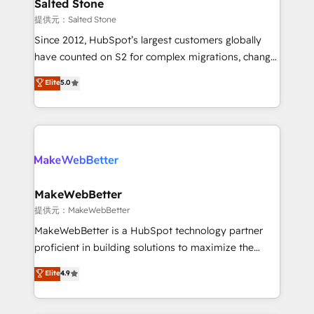
we turn complexity into clarity, human at global
Salted Stone
scale. 🏆 HubSpot’s CEO called us “the partner of the
提供元：Salted Stone
future.” Others agree it is proof of trust built through
Since 2012, HubSpot’s largest customers globally
measurable impact.
have counted on S2 for complex migrations, change
management, systems integration, and creative
Elite
5.0
solutions that deliver measurable impact and
transform brand experiences As one of the few full-
service creative agencies in the HubSpot
ecosystem, we blend strategy, technology, & award-
winning design to build scalable, globally
regionalized HubSpot websites, integrated
marketing campaigns, & RevOps frameworks that
MakeWebBetter
fuel long-term success We connect the entire
提供元：MakeWebBetter
customer lifecycle through seamless integrations,
MakeWebBetter is a HubSpot technology partner
ensure long-term adoption with change-
proficient in building solutions to maximize the
management programs, and align marketing, sales,
operational efficiency of HubSpot. The fastest-
Elite
4.9
and service to drive sustainable growth With 6 key
growing tech-enabler & facilitator, MakeWebBetter,
HubSpot accreditations and experience across
hands you the blend of HubSpot expertise &
hundreds of organizations in dozens of industries,