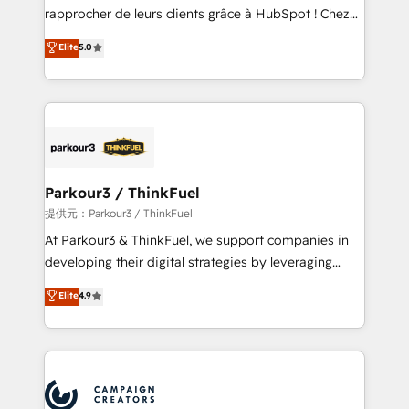
business services. We prepare a customized
rapprocher de leurs clients grâce à HubSpot ! Chez
business case that demonstrates the value and
DIGITALISIM, nous avons l'intime conviction que la
Elite
5.0
impact of your digital transformation, including a
réussite des entreprises passe par l’innovation web,
detailed financial rationale with a focus on ROI and
le marketing digital, et la relation client ! C'est
TCO. As a trusted extension of your team, we
pourquoi, nos experts sont à la fois capables de
believe in the power of partnership. Together, we
gérer votre projet de création de site internet, votre
embark on a transformational journey that sets your
référencement, votre stratégie digitale et le pilotage
business up for long-term success. Unlock your
et l'intégration d'HubSpot ! Les grandes phases d'un
business. If not now, when?
projet HubSpot avec DIGITALISIM : 🧽 Nettoyage,
Parkour3 / ThinkFuel
migration et intégration des bases de données. 🚀
提供元：Parkour3 / ThinkFuel
Développement des interfaces avec vos logiciels
At Parkour3 & ThinkFuel, we support companies in
métiers ⚙️ Configuration de la plateforme HubSpot
developing their digital strategies by leveraging
📈 Configuration de rapports et tableaux de bord 🤝
technologies and automating their marketing and
Elite
4.9
Book Process & Guidelines utilisateurs 🎓
sales processes to generate growth. Our offer spans
Formations des utilisateurs
from Strategy to Operations. We specialize in CRM
onboarding and implementation, web design, sales
& marketing automation, and digital marketing. With
extensive experience working with tech companies