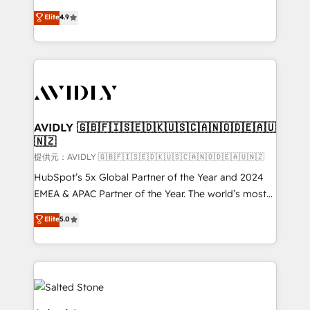
Strategy: Activate Breeze Agents, configure HubSpot
North America. Avec plus de 115 experts en
Elite
4.9
AI, & maximize AEO with tailored AI services. 🧩
marketing automation, Growth, Revops, CRM et
Integrations: Extend HubSpot with custom
webdesign. Markentive is both a consulting firm, a
integrations, hosting, & maintenance.
digital agency and an integrator. With over 115
experts in marketing automation, growth, revops,
CRM and webdesign (We focus on EMEA - USA
customers).
AVIDLY 🇬🇧🇫🇮🇸🇪🇩🇰🇺🇸🇨🇦🇳🇴🇩🇪🇦🇺
🇳🇿
提供元：AVIDLY 🇬🇧🇫🇮🇸🇪🇩🇰🇺🇸🇨🇦🇳🇴🇩🇪🇦🇺🇳🇿
HubSpot’s 5x Global Partner of the Year and 2024
EMEA & APAC Partner of the Year. The world’s most
experienced and fully accredited HubSpot Solutions
Elite
5.0
Partner. 🚀 With 2,750+ HubSpot projects delivered
and 370+ specialists across EMEA, APAC and NAM,
we de-risk complex CRM programmes and
accelerate ROI across every HubSpot Hub. 🧭 From
multi-region migrations to AI-powered automation,