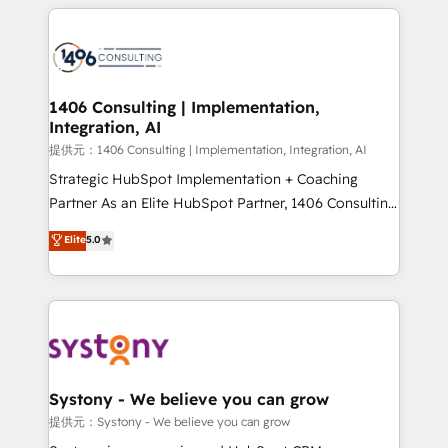
help businesses grow through technology, creativity,
Data Migration & Custom Integration
AI and strategy. For over 12 years, we’ve delivered
500+ HubSpot implementations, building end-to-
end solutions that integrate CRM, AI automation,
inbound and loop marketing, content, and digital
1406 Consulting | Implementation,
Integration, AI
creativity. Our multicultural team works in Spanish,
Portuguese, and English to design scalable strategies
提供元：1406 Consulting | Implementation, Integration, AI
that drive measurable growth. 🌎 Highlights: • 10+
Strategic HubSpot Implementation + Coaching
years as a HubSpot partner. • 2023 Impact Awards:
Partner As an Elite HubSpot Partner, 1406 Consulting
Platform Migration Excellence. • Top 3 Partner of the
helps mid-market revenue teams transform how
Elite
5.0
Year LATAM 2022, 2023, 2024, 2025. • Partner of the
they sell, market, and serve. We don't just build your
Year 2024. • Organizer of Aliados.ai (AI, marketing &
HubSpot—we teach your team to own it, then stay
tech global congress). 👉 Ready to scale your
to help you keep winning. What We Do ⚙️ CRM
business with HubSpot? Let Cebra’s experts help
Implementations across Marketing, Sales, Service,
you grow faster, smarter, and with impact.
Data & Content 📈 Sales & Marketing Alignment +
Revenue Team Enablement 🤖 Breeze AI & Custom
Agent Creation 🔄 Custom Integrations & Data
Systony - We believe you can grow
Migration Why 1406 We become part of your team.
提供元：Systony - We believe you can grow
Your team learns while we build. We fix what others