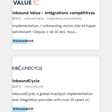
ーーーーーーーーーーーーーーーーーーー 【プロジェ
年に国内初のBtoB営業DXに関する書籍『業務効率化か
クトの主な進め方】 -オンライン無料相談（初回60〜
らはじめるBtoB営業DX BtoB営業もここまでデジタル
Inbound Value - Intégrations compétitives
90分程度） -現状課題の抽出、現実的な目標の確認 -要
化できる! 」を出版いたしました。 HubSpotの導入／
提供元：Inbound Value - Intégrations compétitives
件整理、必要十分なHubSpot製品の組合せのご提案 -お
活用支援以外にも、下記のようなサービスを提供してい
Implémentation / onboarding moins cher et hyper
見積り提示・ご承認、スケジュール決定、プロジェクト
ます。 - ABMターゲット定義 / リスト作成 - カスタマ
satisfaisant ! Depuis + de 10 ans, nous
キックオフ -マーケティング戦略策定（KGI）、ウェブ
ージャーニー設計 - CRM / MA / SFAの設計 / 構築 / 定
accompagnons des entreprises dans
戦略・戦術の設計（KPI） -全体導線遷移設計、ビジュ
Diamond
5.0
着 - WEB / LP / BtoB-EC制作 - WEB広告(Google/FB
l’automatisation de leur croissance digitale via
アルデザイン制作 -コンテンツ制作（取材、写真・動画
他)運用 - 記事コンテンツ / 動画制作 - インサイドセー
HubSpot avec une approche compétitive. Nous
撮影、ライティングなど） -ノーコードCMSテーマテン
ルス代行 - 営業研修 / セールスイネーブルメント - ウ
aidons nos clients à générer plus de RDV en
プレート構築（CMS Hub） -顧客ライフサイクルステ
ェビナー / 展示会リード獲得 - BtoBマーケティング組
automatisant les tunnels d’acquisition digitaux. Nous
ージ定義・構築（CRM） -マーケティングシナリオ定
織構築
sommes une agence d’Inbound marketing et sales à
義・構築（Marketing Hub） -営業パイプラインの定
Paris, Montpellier et Rennes.
義・構築（Sales Hub） -外部システム連携
InboundCycle
（Salesforce,SanSan,freeeなどとのデータ連携） -テ
提供元：InboundCycle
スト公開・ブラウザチェック -本番公開、操作レクチャ
ー・マニュアル作成 -運用支援開始 ーーーーーーーーー
InboundCycle, a global HubSpot implementation
ーーーーーーーーーーーーーーーーーーーーー まずは
and integration provider with over 10 years of
ハブワンにお気軽にご相談ください。
experience, serves businesses in diverse industries.
Diamond
4.9
With offices in Spain, Chile, Mexico, and Brazil, our