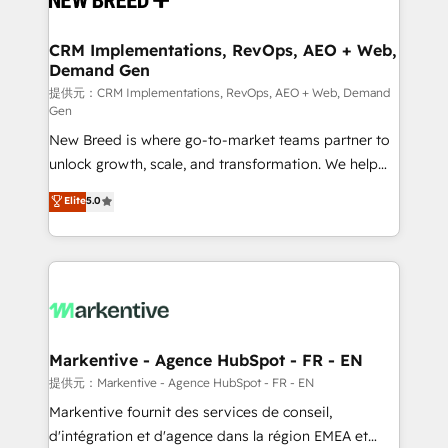
定の代行ではなく、設計の責任」を引き受け、部門横断
technical development team. - 19 HubSpot-certified
の統合・浸透・変革管理を実行します。 ▸ CMS戦略設
trainers to drive platform adoption. 📈 Revenue
CRM Implementations, RevOps, AEO + Web,
計・構築：リード獲得・CVR・SEOを前提にした情報設
Demand Gen
Generation - Full-funnel marketing and high-
計・導線設計・テンプレート設計をContent Hubで一体
performance advertising via Point Success Media. -
提供元：CRM Implementations, RevOps, AEO + Web, Demand
Gen
提供。 ▸ 既存CRM・MAからの移行支援：Salesforce・
Expert deployment of Breeze AI and custom agents
Marketo・Pardot等からの移行、カスタム設計、履歴
New Breed is where go-to-market teams partner to
to automate growth. 🏆 Elite Excellence - 8 platform
データ移行と活用設計まで。 ▸ AEO対応：ChatGPT・
unlock growth, scale, and transformation. We help
accreditations and deep HIPAA-compliance
Perplexity等のAI検索からの流入・引用を前提にコンテ
companies activate HubSpot’s AI-powered
expertise. - A team of 250+ experts dedicated to
Elite
5.0
ンツとサイト構造を最適化。 🏆 なぜ100incを選ぶの
customer platform and operationalize HubSpot’s
your resilient growth.
か？ ✓ HubSpot Eliteパートナー認定 ✓ HubSpotアワ
Loop Marketing framework through expert-led
ード受賞・HUGリーダー ✓ ISO27001:2022 /
services, smart agents, and purpose-built apps,
ISO9001:2015 取得 ✓ 400社以上の導入実績 ✓
tailored to your business. Together, we unlock
HubSpot大百科 出版 CRM・AI活用に関するご相談、現
results, fast. ⚙️CRM & RevOps: Align all Hubs to your
状整理の壁打ちなど、構想段階からお気軽にお問い合わ
buyer journey for clean data, scalability, & reporting.
せください。
🎯Demand Gen & ABM: Drive pipeline with inbound,
Markentive - Agence HubSpot - FR - EN
ABM, AEO, SEO, & paid media. 👩‍💻Web Design:
提供元：Markentive - Agence HubSpot - FR - EN
Build high-performing websites with UX, messaging,
Markentive fournit des services de conseil,
& conversion strategy that drive results. 🤖AI
d'intégration et d'agence dans la région EMEA et