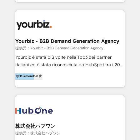
HubSpot’s full potential through: 💎HubSpot Audits,
Management & Optimization 💎RevOps-powered
HubSpot Onboarding & CRM Implementation 💎
Brand Development, Growth Strategy, AI SEO &
Performance Marketing 💎Data Migration & Custom
Integrations 💎Go-To-Market (GTM) Strategies &
Yourbiz - B2B Demand Generation Agency
Account-Based Marketing 💎CMS Development &
提供元：Yourbiz - B2B Demand Generation Agency
Conversion-Focused Websites With a 5.0⭐average
Yourbiz è stata più volte nella Top3 dei partner
rating and 140+ verified client reviews on the
italiani ed è stata riconosciuta da HubSpot tra i 20
HubSpot Ecosystem, TRooInbound is trusted by
migliori partner EMEA per la gestione del cliente.
Diamond
5.0
businesses globally for consistent delivery and high
Stiamo accompagnando oltre 100 aziende nella
client satisfaction. With deep HubSpot expertise and
digitalizzazione e ottimizzazione dei processi di
a focus on performance, we build systems that scale
marketing e vendita. Il nostro metodo DAM è stato
across marketing, sales, and service. Ready to grow
validato da oltre 350 manager: inizia con una precisa
your business with a proven and reliable HubSpot
mappatura dei canali di acquisizione dei contatti e
Diamond Partner? 👉Connect with TRooInbound
dei processi aziendali. Siamo accreditati da
today (https://www.trooinbound.com/contact-us)
HubSpot come fornitore ufficiale per le integrazioni
株式会社ハブワン
tra il CRM e altri sistemi aziendali, tra cui SAP,
提供元：株式会社ハブワン
AS400, TeamSystem. HubSpot ci ha riconosciuto