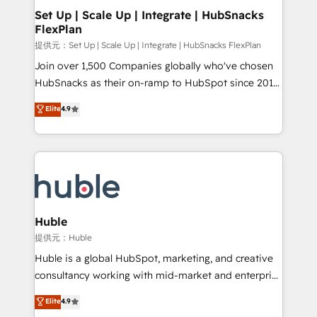
Award 🏆2020 Elite Solutions Partner 🏆2019
Set Up | Scale Up | Integrate | HubSnacks
FlexPlan
Integrations HubSpot Impact Award 🏆2019
Marketing Enablement HubSpot Impact Award 🏆
提供元：Set Up | Scale Up | Integrate | HubSnacks FlexPlan
2018 Website Design HubSpot Impact Award 🏆2017
Join over 1,500 Companies globally who've chosen
Website Design HubSpot Impact Award 🏆2016
HubSnacks as their on-ramp to HubSpot since 2014
Growth-Driven Design Agency of the Year 🏆2016
Simple pay-as-you-go plans that accelerate value...
Elite
4.9
Sales Enablement HubSpot Impact Award 🏆2015
1️⃣ Set Up | Onboarding New or Check-fixing existing
Growth-Driven Design Agency of the Year 🏆2015
HubSpot portals 2️⃣ Scale Up | 100% HubSpot Task
Became the 5th Agency to reach Diamond 🏆2014
Execution... Global 24/7 ... All Experts 3️⃣ Integrate |
HubSpot COS Performance Award 🏆2014 HubSpot
your entire Tech Stack with Custom Integrations
COS Design Award 🏆2013 HubSpot Marketplace
Slash months from your API Integration project... ⬅️
Provider of the Year 🏆2011 Became a HubSpot
Click "Contact Business" ⬅️ to access 150+ Kickstart
Partner 📆Founded in 1997
Integration templates that put HubSpot in the center
Huble
of your tech stack, syncing... 🛍️ Shopify or
提供元：Huble
WooCommerce 💲 Stripe or Paypal 💰 Sage or
Huble is a global HubSpot, marketing, and creative
Netsuite 🤖 Google or Microsoft ✍️ DocuSign or
consultancy working with mid-market and enterprise
PandaDoc 🌐 Avalara or Quaderno HubSnacks holds
businesses. We go beyond implementation, shaping
Elite
4.9
the rare Advanced "Custom Integrations"
the strategy, processes, and teams that turn