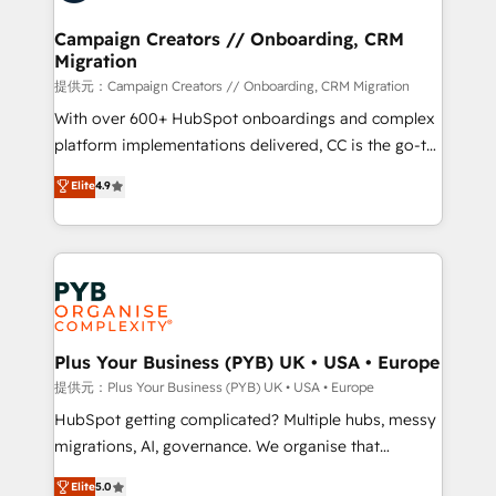
and manufacturers since 2002, we are committed to
empowering our clients and developing their
Campaign Creators // Onboarding, CRM
Migration
autonomy. Get to grips with HubSpot through
guided implementation and seamless integration of
提供元：Campaign Creators // Onboarding, CRM Migration
the CRM platform into your digital ecosystem. Would
With over 600+ HubSpot onboardings and complex
you like support in deploying your inbound
platform implementations delivered, CC is the go-to
marketing strategy? We'll provide support tailored
Elite Solutions Partner for businesses ready to
Elite
4.9
to your needs and sales objectives. With 125+
migrate, replatform, and scale smarter. We specialize
certifications, we are part of the most certified
in high-impact CRM and CMS migrations and
Canadian agencies, and we both hold Onboarding
onboarding from platforms like Salesforce, NetSuite,
Accreditations. Based in Canada (coast to coast), our
Zoho, Pardot, Marketo, Microsoft Dynamics, Wix,
services are offered in both English & French.
WordPress and legacy CRMs, turning fragmented
systems into unified, growth-ready HubSpot
architectures that accelerate revenue operations and
Plus Your Business (PYB) UK • USA • Europe
performance. - Multi-object CRM migration, cleanup,
提供元：Plus Your Business (PYB) UK • USA • Europe
and implementation. - Pre-built and custom
HubSpot getting complicated? Multiple hubs, messy
integrations across your full tech stack. - Custom
migrations, AI, governance. We organise that
object setup, CMS builds, and full-funnel automation.
complexity, so your team can put HubSpot to work...
Elite
5.0
- Dashboards, lifecycle campaigns, and lead