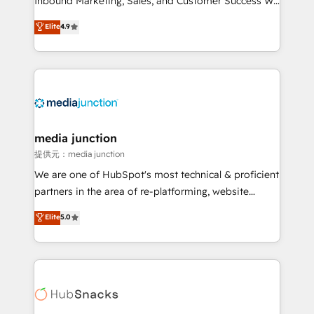
Inbound Marketing, Sales, and Customer Success We
specialize in driving revenue growth for companies
Elite
4.9
across industries through tailored marketing, sales,
and customer success strategies, utilizing RevOps
methodologies. As Latin America's largest HubSpot
partner and a global leader in education market, we
offer unparalleled insights. Operating in five
countries—Brazil, UAE (Abu Dhabi/Dubai/Sharjah),
Mexico, USA, and Portugal—we've executed over a
media junction
hundred successful operations. Our approach,
提供元：media junction
rooted in RevOps principles, integrates analysis,
We are one of HubSpot's most technical & proficient
training, planning, and qualification. Leveraging
partners in the area of re-platforming, website
technology, data analytics, CRM optimization, and
design & development. We specialize in multi-hub
Elite
5.0
inbound marketing tactics, we focus on
implementations for mid-market & enterprise
understanding, nurturing, and converting leads.
companies. We are woman-owned, powered by
Partner with us to unlock your business's full
coffee, and we ❤️ dogs. We produce award-winning
potential and achieve sustained growth in today's
work for our clients. 🏆2023 Technical Expertise
competitive market.
Impact Award 🏆2022 Technical Expertise Impact
Award 🏆2022 Platform Migration Excellence Impact