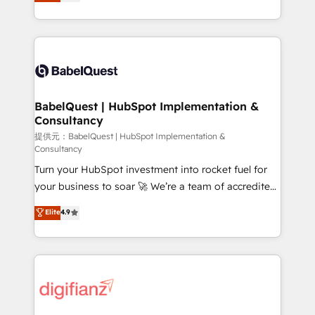
Welcome to our Profile! We help with: • CRM
nurturing sequences. - Cross-hub setup across
implementation, reports, workflows, and team
Marketing, Sales, Operations, and Service Hubs. -
training • CRM migration from Salesforce, Pipedrive,
Ongoing optimization, managed support, and
Dynamics and others • Technical projects including
scalable retainers. Let’s make HubSpot your most
custom API integrations with ERP (and other
powerful growth engine. Built to convert, scale, and
systems) • AI governance for HubSpot-centred
drive results.
operations A little about us: • Boutique 'Elite' team of
BabelQuest | HubSpot Implementation &
Consultancy
12 • 150+ clients across Sales Hub, Marketing Hub,
Service Hub, Data Hub and CMS • ISO/IEC
提供元：BabelQuest | HubSpot Implementation &
Consultancy
27001:2022, ISO 9001:2015, and ISO 42001:2023
Turn your HubSpot investment into rocket fuel for
certified - the AI management standard • GuardHub:
your business to soar 🚀 We’re a team of accredited
our AI governance framework, built on ISO 42001
HubSpot experts ready to help you. We can
Ready for the next step? Click the 👈 '𝗖𝗼𝗻𝘁𝗮𝗰𝘁
Elite
4.9
implement the platform into complex business
𝗯𝘂𝘀𝗶𝗻𝗲𝘀𝘀' button to get in touch (𝘸𝘦'𝘳𝘦 𝘴𝘶𝘱𝘦𝘳
environments, optimise what you've got and make
𝘳𝘦𝘴𝘱𝘰𝘯𝘴𝘪𝘷𝘦)
sure you can actually use it, build your website in
HubSpot or create an inbound marketing strategy
for you and execute it on HubSpot. We are on the
G-Cloud 14 CCS (Crown Commercial Service)