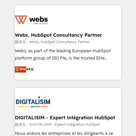
sales, and service hubs • Built-in flexibility for
adoption, sales process and marketing results.
startups to global brands
Services 📚 Onboarding your team to HubSpot for
the first time 🔧 Designing and optimising your
HubSpot set-up for better results 🌐 Website design
and build using HubSpot 🔌 Integrating HubSpot
Webs, HubSpot Consultancy Partner
with other systems 🎓 Training your teams to be
提供元：Webs, HubSpot Consultancy Partner
HubSpot pros 📊 Lead generation services using
Webs, as part of the leading European HubSpot
HubSpot Why us? - SIX HubSpot Accreditations -
platform group of 150 Fte, is the trusted Elite
awarded by HubSpot after a rigorous process for
HubSpot CRM Partner offering you a roadmap on
Elite
4.8
CRM, Solutions Architecture, Onboarding , Data
maximizing EBITDA and achieving Commercial
Migration, Custom Integration & Platform
Excellence. With our targeted processes, we
Enablement -Onboarded over 500 businesses to
strengthen your digital transformation and minimize
HubSpot -Top 1% of partners worldwide -In-house
costs. As HubSpot's Advanced Accredited CRM
team of 25+ experts Contact us today to help you
Implementation partner, we provide expertise to
get more from your investment in HubSpot.
drive your business forward. Since 2015 we are fully
www.bbdboom.com
dedicated to HubSpot and with an experienced
DIGITALISIM - Expert Intégration HubSpot
team (50+), we work with reputable companies in
提供元：DIGITALISIM - Expert Intégration HubSpot
B2B sectors such as manufacturing, SaaS and
Nous aidons les entreprises et les dirigeants à se