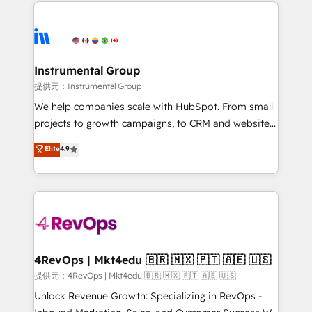
eminent solutions & integrations. Trust us to
there’s a good chance one of our globally integrated
streamline your HubSpot experience. 🚀HubSpot
teams has worked with clients just like you Let’s
Elite Partners with 10+ years of HubSpot experience
explore whether S2 is the partner you’ve been
🤝HubSpot Premier Integration partner 🤝Google
looking for...and get your next big initiative moving!
Premier Partner 2023 🌟5 HubSpot Accreditations 🌟
Instrumental Group
Won HubSpot Theme Challenge 2021 🌟INBOUND’19
提供元：Instrumental Group
HubSpot Rising Star Why us? Harnessing the full
We help companies scale with HubSpot. From small
potential of the powerful HubSpot CRM. ✔️A team of
projects to growth campaigns, to CRM and websites.
HubSpot experts backed by over 10+ years of
Hire an agency that's experienced in every inch of
Elite
4.9
HubSpot experience ✔️Flexible pricing models —
HubSpot and willing to work hand-in-hand with your
Hourly-fee (assigned one Dedicated HubSpot
team to simplify the complex and build a better
Admin); Monthly-fee (HubSpot Admin + Project
experience for your team and customers.
Manager); and Fixed Project Cost (as per
requirement). ✔️Helped over 25,000+ customers so
far with our HubSpot solutions. ✔️Bespoke apps &
on-demand bundle services. Connect with us today!
4RevOps | Mkt4edu 🇧🇷 🇲🇽 🇵🇹 🇦🇪 🇺🇸
提供元：4RevOps | Mkt4edu 🇧🇷 🇲🇽 🇵🇹 🇦🇪 🇺🇸
Unlock Revenue Growth: Specializing in RevOps -