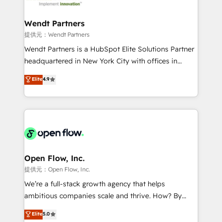
strive for optimal customer processes and
and APAC. We are HubSpot's top-ranked Advanced
experiences. Systony – We believe you can grow!
Implementation Certified Partner and we contribute
Wendt Partners
to their advisory council. We strive to do 'good work
提供元：Wendt Partners
with good people' and have worked with incredible
Wendt Partners is a HubSpot Elite Solutions Partner
brands. You can see some of them on our website,
headquartered in New York City with offices in
along with plenty of case studies.
Toronto, London and Melbourne. As a global
Elite
4.9
HubSpot partner, we specialize in working with
sophisticated B2B companies to implement the
HubSpot CRM platform across client organizations.
Our vertical market expertise includes
industrial/manufacturing, professional services,
architecture/engineering/construction (AEC),
distribution, commercial real estate, technology,
Open Flow, Inc.
finserv/fintech, IT managed services, transportation
提供元：Open Flow, Inc.
& logistics, energy/solar, staffing and recruiting,
We’re a full-stack growth agency that helps
media, healthcare and government contractors. Our
ambitious companies scale and thrive. How? By
scope of services encompasses Platform Solutions,
upgrading and streamlining every single revenue-
Elite
5.0
Technical Solutions, Enablement Solutions, Digital
generating aspect of your business. We’re proud