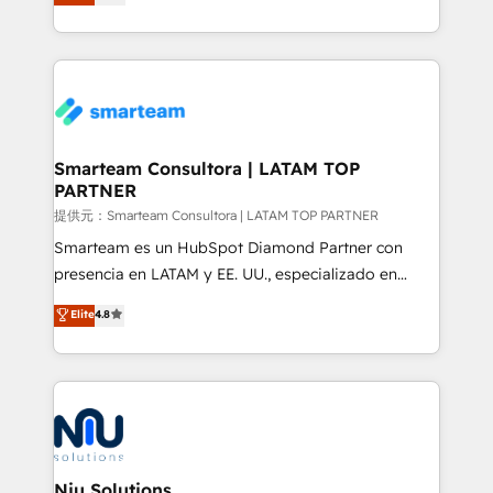
strategies. With offices in South Africa and London,
we take a RevOps-led approach that aligns sales,
marketing & service, breaks down silos, and gives
teams the clarity to operate efficiently and with
confidence. We deliver end to end strategy and
implementation, aligning people, processes, data
and technology around a single source of truth to
Smarteam Consultora | LATAM TOP
PARTNER
support sustainable growth and better decision-
making. Working with clients locally and globally, our
提供元：Smarteam Consultora | LATAM TOP PARTNER
expertise includes HubSpot onboarding and CRM
Smarteam es un HubSpot Diamond Partner con
implementation, automation, sales and customer
presencia en LATAM y EE. UU., especializado en
experience strategy, web development, integrations,
implementaciones de HubSpot, integraciones API y
Elite
4.8
and data-driven campaigns. Winners of the first
optimización de procesos comerciales con IA. Con
Global HEART Award, Yamini Rogan, CEO of
más de 6 años de experiencia, hemos liderado 100+
HubSpot said "We love the impact you are having in
implementaciones conectando HubSpot con SAP,
the community - we are so glad to work with you."
ERPs, e-commerce, plataformas financieras,
Connect with us to see how we can do better and be
WhatsApp y sistemas logísticos. Nuestro equipo
better together 🏆
multicultural trabaja en español, inglés y portugués,
uniendo visión estratégica y excelencia técnica para
Niu Solutions