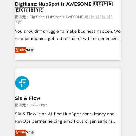
framework, meaning we've been accredited by
Digifianz: HubSpot is AWESOME 🇺🇸🇲🇽
🇪🇸🇦🇷🇦🇪
HubSpot and vetted by the CCS, which means we
can support public sector companies as well the
提供元：Digifianz: HubSpot is AWESOME 🇺🇸🇲🇽🇪🇸🇦🇷
🇦🇪
other ones listed in our profile. Our services: -
You shouldn't struggle to make business happen. We
HubSpot implementation - HubSpot CMS website
help companies get out of the rut with experienced,
build We can do lots of things. But everything we do
process-oriented teams implementing HubSpot
is there for you to: - Grow revenue, and run your
Elite
4.9
Marketing, Sales, Service, CMS and Operations Hub,
business more efficiently - Build stronger
so selling and actually engaging with your customers
relationships with customers - Make better
feels easy and pain-free. We are a top ranked
decisions with data - Find a new voice and reach
HubSpot Elite Partner, winner of Rookie of the Year
more people - Get the most out of your HubSpot
and Customer First Awards, 4.9/5 rating in HubSpot
investment
Reviews and 4.9/5 rating in Clutch Reviews. Digifianz
helps the following industries: logistics & 3PL, home
Six & Flow
improvement & construction, branding and
提供元：Six & Flow
commercialization, real estate, health, education,
Six & Flow is an AI-first HubSpot consultancy and
SaaS, Software Dev & IT and consulting, make the
RevOps partner helping ambitious organisations
most out of their HubSpot experience operating in
grow with clarity, confidence, and intelligence.
Elite
5.0
the United States, EU, UAE, Mexico and Latin
Operating across the UK, Netherlands, Ireland, and