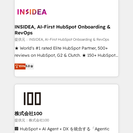
INSIDEA, AI-First HubSpot Onboarding &
RevOps
提供元：INSIDEA, AI-First HubSpot Onboarding & RevOps
★ World's #1 rated Elite HubSpot Partner, 500+
reviews on HubSpot, G2 & Clutch. ★ 150+ HubSpot
Certified Experts & Trainers across the team ★
Elite
5.0
1,500+ implementations across five continents ★ AI-
First, RevOps-led, Onboarding obsessed ★
Company of the Year 2024/25 INSIDEA helps
growing companies turn HubSpot into a revenue
engine. We onboard your team, migrate your data,
and build AI-powered workflows that drive adoption
from week one, in your time zone. What we do ➤
株式会社100
Onboarding: Live in weeks, with workflows built
提供元：株式会社100
around your business, not a template. ➤ Migration:
🏢 HubSpot × AI Agent × DX を統合する「Agentic