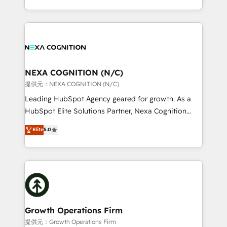
Solutions and Growth Solutions. As a fully
HubSpot Elite Solutions Partners and devout CRM
accredited and five-star rated firm, Wendt Partners
nerds who can harness HubSpot’s custom digital
brings a deep bench of expertise to each client
tools to improve each touchpoint of your customer
engagement. In addition, we are SOC 2, ISO 27001,
experience. Working hand-in-hand with your team,
GDPR and HIPAA compliant for global IT security
we’ll assemble a RevOps machine that drives more
standards.
traffic, generates better leads and crushes your
NEXA COGNITION (N/C)
revenue goals. We've worked with thousands of
提供元：NEXA COGNITION (N/C)
HubSpot customers and we'd love to work with you
Leading HubSpot Agency geared for growth. As a
too! Clients come to us for: Advanced CRM solutions
HubSpot Elite Solutions Partner, Nexa Cognition
System Integrations both Custom and Native to
ranks in the top 1% of global HubSpot Partners and
Elite
5.0
HubSpot Data System Migrations between systems
has been one of the longest-standing partners since
to HubSpot New lead generation strategies Time-
2012. We empower businesses to harness the full
saving automations Fresh growth campaigns Robust
potential of HubSpot by combining strategic
help desk Unified revenue operations Dynamic
insights with technical excellence, we deliver
website development Award-winning creative
bespoke HubSpot solutions tailored to drive
design We live and breathe HubSpot and are ready
measurable growth and operational efficiency. Why
to take on real challenges!
Choose Nexa Cognition? 🚀 HubSpot Expertise: Our
Growth Operations Firm
certified team specialises in CRM implementation,
提供元：Growth Operations Firm