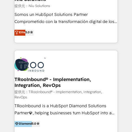
generar resultados medibles. Apoyamos a empresas
提供元：Niu Solutions
de construcción, educación, tecnología, retail, e-
Somos un HubSpot Solutions Partner
commerce, salud, financieras, seguros y servicios,
Comprometido con la transformación digital de los
ayudándolas a conectar sistemas, escalar equipos y
procesos comerciales de las empresas en
Elite
5.0
tomar decisiones basadas en datos. 🌎 Highlights:
Latinoamérica, con un enfoque en Marketing, Ventas
5+ años como partner HubSpot 100+
y Servicio al Cliente. Somos un equipo de trabajo
implementaciones en LATAM y EE. UU. Expertise en
multidisciplinario de alto rendimiento, con
integraciones vía API Top #7 HubSpot Partner
conocimiento y experiencia enfocado en: 1.
LATAM 2025 🏆 Impulsamos crecimiento con CRM +
Optimizar la eficiencia operativa de nuestros
IA en múltiples industrias. 👉 ¿Listo para transformar
clientes 2. Mejorar la experiencia del cliente 3.
tus procesos comerciales?
Asegurar resultados medibles Nos especializamos
TRooInbound® - Implementation,
Integration, RevOps
en bancos, seguros, e-commerce, Desarrolladores
Inmobiliarios y Empresas Distribuidoras de
提供元：TRooInbound® - Implementation, Integration,
RevOps
Productos
TRooInbound is a HubSpot Diamond Solutions
Partner💎, helping businesses turn HubSpot into a
scalable growth engine. We work with startups, mid-
Diamond
5.0
market, and enterprise teams to maximize