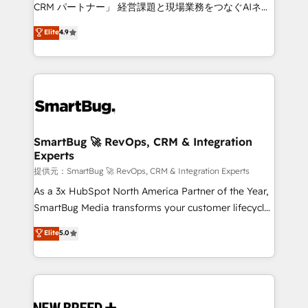
Move from any legacy CRM. Zero downtime, full data
CRM パートナー」 経営課題と現場業務をつなぐAIネイ
integrity. ➤ Implementation: Configure HubSpot to
ティブ・エージェンシーとして、HubSpot Eliteの実装
Elite
4.9
run your revenue process. Sales, marketing, and
力で顧客フロント業務を再設計します。 💡 100inc は何
service wired together. ➤ AI and Integrations: Layer
をする会社か？ HubSpotを共通基盤に、AIエージェン
Breeze AI, custom agents, and APIs to remove
トを組み込んだ顧客フロント業務（マーケティング・営
manual work. ➤ Ongoing Management: Monthly
業・CS）を組織全体で設計・実装する日本のAIネイテ
tune-ups, feature rollouts, adoption coaching. Buying
ィブ・エージェンシーです。事業部・グループ会社・部
HubSpot, switching to it, or reviving a stale portal?
門が分立する組織で、データと業務プロセスのサイロ化
We are built for the work.
を、CRMを軸とした全社共通基盤に再構築します。意
SmartBug 🚀 RevOps, CRM & Integration
Experts
思決定者・PMO・現場担当者に並走します。 1️⃣
HubSpot導入・活用支援 顧客データの一元化から、
提供元：SmartBug 🚀 RevOps, CRM & Integration Experts
GTMの見える化・自動化まで。全Hub統合運用、デー
As a 3x HubSpot North America Partner of the Year,
タ品質設計、グループ横断のCRM統合に対応します。
SmartBug Media transforms your customer lifecycle
2️⃣ AIエージェント組織構築 営業・マーケティング業務
into a revenue engine. Our unified ecosystem
Elite
5.0
の一部をAIが自律実行する組織への移行を設計・実装。
includes specialized divisions Globalia (AI &
Breeze・Claude等をHubSpotと連携させ、役割定義・
Software) and Point Success Media (Paid Media),
運用ルール・成果指標まで含めて設計します。 3️⃣ 全社
making this the official home for all three brands. 🔄
DX × AI推進のPMO伴走支援 複数部門をまたぐDX×AI変
Implementation & Integration - Seamless migrations
革を、構想から実装・定着までPMOとして主導。「設
and system integrations powered by Globalia’s