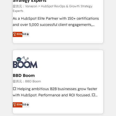
Strategy Experts
pour aligner les équipes marketing, commerciales et
support client (data migration, synchronisation API,
提供元：Vonazon ⚡ HubSpot RevOps & Growth Strategy
Experts
audit et maintenance) ➤ La création de sites internet
As a HubSpot Elite Partner with 150+ certifications
de conversion qui transforment les visiteurs en
and over 5,000 successful client engagements,
opportunités d'affaires ➤ La mise en place de
Vonazon turns marketing complexity into
stratégies d'acquisition marketing (SEO, SEA,
Elite
5.0
measurable, scalable growth. From onboarding to
inbound, automatisation marketing, ABM, IA,
enterprise-grade campaigns, our in-house team
emailing) Informations clés : - 10 ans d'expérience -
builds scalable strategies that drive long-term
100+ intégrations CRM HubSpot réussies - 40
revenue. ⚙️ HubSpot Integration & Optimization •
experts conseil - 150 certifications HubSpot
Seamless CRM, CMS, and automation setup •
cumulées
Complex platform migrations and data cleanups •
Custom APIs and third-party integrations 📈 End-to-
BBD Boom
End Revenue Acceleration • Lifecycle marketing and
提供元：BBD Boom
pipeline growth programs • Sales enablement tools
💥 Helping ambitious B2B businesses grow faster
and CRM optimization • Retention strategies with
with HubSpot. Performance and ROI focused. 💥
customer journey mapping 🏅 Elite-Level HubSpot
BBD Boom is the HubSpot partner that can help you
Elite
5.0
Execution • 750+ onboardings and 2,000+
to HubSpot Better. We work with your teams to
implementations • Deep expertise across marketing,
solve all your HubSpot challenges and improve user