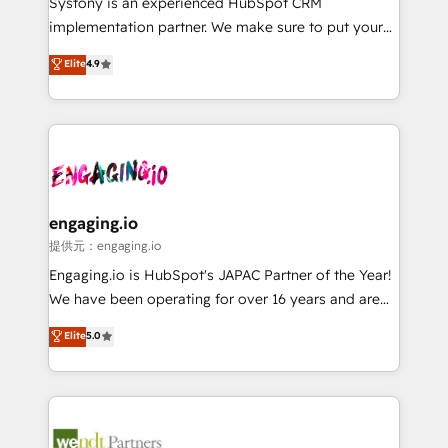
Systony is an experienced HubSpot CRM
broke. Built for mid-market reality—practical
implementation partner. We make sure to put your
solutions that work with your actual headcount and
organization's needs and goals first and think along
Elite
4.9
constraints. By the Numbers 🏆 Top 1% of all
with your organization. We are only satisfied once
HubSpot partners 🔄 Top 5% globally in client
you are too. Why Systony? - 20+ years of
retention 📅 8+ years of consistent results since 2017
experience with CRM, Marketing, Sales & Service
Who We Serve Revenue teams, marketing leaders,
implementations - 500+ successful onboardings -
and sales ops at mid-market companies ready to
Own back-end developers - Complex data
move beyond spreadsheets into unified systems
migrations (e.g. Salesforce, MS Dynamics, Perfect
that drive real business results.
View, SuperOffice) - Custom integrations (e.g. MS
engaging.io
Business Central, Navision, AX, SAP, Exact, AFAS) We
提供元：engaging.io
focus on growing B2B companies in the SME sector
Engaging.io is HubSpot's JAPAC Partner of the Year!
such as manufacturing, SaaS, business services and
We have been operating for over 16 years and are
wholesaler companies. As an experienced HubSpot
one of HubSpot's most experienced and technically
Elite
5.0
partner, we know how important user adoption is.
capable Agency Partners globally. We specialise in
That's why we have developed a step-by-step
complex CRM migrations, implementations,
implementation process that focuses on user
integrations, custom CMS portal development,
adoption. We’re experts on connecting data,
design & UX for mid to large to multi national
technology and people with each other. Together we
businesses. Our teams are based in North America