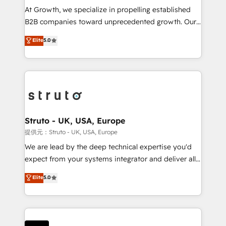
marketing automation, and revenue operations. 🤝
At Growth, we specialize in propelling established
Custom Solutions: From onboarding and
B2B companies toward unprecedented growth. Our
integrations, to RevOps and training. We align
focus is on fine-tuning and enhancing your growth,
Elite
5.0
HubSpot with your business needs. 🌟 Proven
sales, and marketing operations. Unlike conventional
Results: We’ve helped businesses of all sizes
marketing agencies, we dive deep into the
accelerate revenue growth, improve operational
operational aspects of your business, ensuring that
efficiency, and achieve ROI. 🔧 Flexible Service
each cog in your growth machine is well-oiled and
Packages: Choose ongoing support or project-based
functioning optimally. With our expertise in leading
solutions. We offer service packages designed to fit
platforms like Salesforce and HubSpot, we bring a
your requirements. Contact us today!
wealth of knowledge and experience to the table.
Struto - UK, USA, Europe
Our strategies are tailored to your business's unique
提供元：Struto - UK, USA, Europe
needs, ensuring a personalized approach that aligns
We are lead by the deep technical expertise you'd
with your growth objectives.
expect from your systems integrator and deliver all
the agency services you'd expect from your
Elite
5.0
HubSpot Solutions Partner. As one of the UK's
longest-standing partners, we are experts at
maximising the value of the HubSpot platform and
building an integrated growth stack that brings your