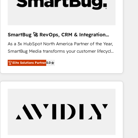
SmartBug 🚀 RevOps, CRM & Integration
Experts
As a 3x HubSpot North America Partner of the Year,
SmartBug Media transforms your customer lifecycle
into a revenue engine. Our unified ecosystem
Elite Solutions Partner
5.0
includes specialized divisions Globalia (AI &
Software) and Point Success Media (Paid Media),
making this the official home for all three brands. 🔄
Implementation & Integration - Seamless migrations
and system integrations powered by Globalia’s
technical development team. - 19 HubSpot-certified
trainers to drive platform adoption. 📈 Revenue
Generation - Full-funnel marketing and high-
performance advertising via Point Success Media. -
Expert deployment of Breeze AI and custom agents