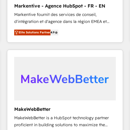
タ品質設計、グループ横断のCRM統合に対応します。
Markentive - Agence HubSpot - FR - EN
2️⃣ AIエージェント組織構築 営業・マーケティング業務
Markentive fournit des services de conseil,
の一部をAIが自律実行する組織への移行を設計・実装。
d'intégration et d'agence dans la région EMEA et
Breeze・Claude等をHubSpotと連携させ、役割定義・
North America. Avec plus de 115 experts en
運用ルール・成果指標まで含めて設計します。 3️⃣ 全社
Elite Solutions Partner
4.9
marketing automation, Growth, Revops, CRM et
DX × AI推進のPMO伴走支援 複数部門をまたぐDX×AI変
webdesign. Markentive is both a consulting firm, a
革を、構想から実装・定着までPMOとして主導。「設
digital agency and an integrator. With over 115
定の代行ではなく、設計の責任」を引き受け、部門横断
experts in marketing automation, growth, revops,
の統合・浸透・変革管理を実行します。 ▸ CMS戦略設
CRM and webdesign (We focus on EMEA - USA
計・構築：リード獲得・CVR・SEOを前提にした情報設
customers).
計・導線設計・テンプレート設計をContent Hubで一体
提供。 ▸ 既存CRM・MAからの移行支援：Salesforce・
Marketo・Pardot等からの移行、カスタム設計、履歴
データ移行と活用設計まで。 ▸ AEO対応：ChatGPT・
Perplexity等のAI検索からの流入・引用を前提にコンテ
ンツとサイト構造を最適化。 🏆 なぜ100incを選ぶの
MakeWebBetter
か？ ✓ HubSpot Eliteパートナー認定 ✓ HubSpotアワ
MakeWebBetter is a HubSpot technology partner
ード受賞・HUGリーダー ✓ ISO27001:2022 /
proficient in building solutions to maximize the
ISO9001:2015 取得 ✓ 400社以上の導入実績 ✓