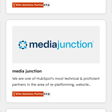
operational efficiency of HubSpot. The fastest-
HubSpot大百科 出版 CRM・AI活用に関するご相談、現
Elite Solutions Partner
4.9
growing tech-enabler & facilitator, MakeWebBetter,
状整理の壁打ちなど、構想段階からお気軽にお問い合わ
hands you the blend of HubSpot expertise &
せください。
eminent solutions & integrations. Trust us to
streamline your HubSpot experience. 🚀HubSpot
Elite Partners with 10+ years of HubSpot experience
🤝HubSpot Premier Integration partner 🤝Google
Premier Partner 2023 🌟5 HubSpot Accreditations 🌟
Won HubSpot Theme Challenge 2021 🌟INBOUND’19
HubSpot Rising Star Why us? Harnessing the full
potential of the powerful HubSpot CRM. ✔️A team of
HubSpot experts backed by over 10+ years of
media junction
HubSpot experience ✔️Flexible pricing models —
We are one of HubSpot's most technical & proficient
Hourly-fee (assigned one Dedicated HubSpot
partners in the area of re-platforming, website
Admin); Monthly-fee (HubSpot Admin + Project
design & development. We specialize in multi-hub
Manager); and Fixed Project Cost (as per
Elite Solutions Partner
5.0
implementations for mid-market & enterprise
requirement). ✔️Helped over 25,000+ customers so
companies. We are woman-owned, powered by
far with our HubSpot solutions. ✔️Bespoke apps &
coffee, and we ❤️ dogs. We produce award-winning
on-demand bundle services. Connect with us today!