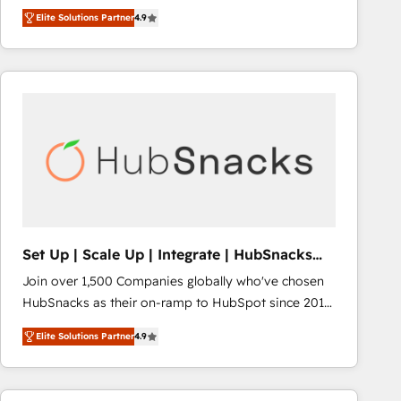
Hire an agency that's experienced in every inch of
Elite Solutions Partner
4.9
HubSpot and willing to work hand-in-hand with your
team to simplify the complex and build a better
experience for your team and customers.
Set Up | Scale Up | Integrate | HubSnacks
FlexPlan
Join over 1,500 Companies globally who've chosen
HubSnacks as their on-ramp to HubSpot since 2014
Simple pay-as-you-go plans that accelerate value...
Elite Solutions Partner
4.9
1️⃣ Set Up | Onboarding New or Check-fixing existing
HubSpot portals 2️⃣ Scale Up | 100% HubSpot Task
Execution... Global 24/7 ... All Experts 3️⃣ Integrate |