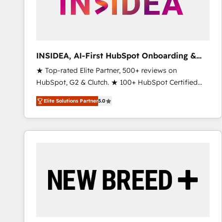
INSIDEA, AI-First HubSpot Onboarding &
RevOps
★ Top-rated Elite Partner, 500+ reviews on
HubSpot, G2 & Clutch. ★ 100+ HubSpot Certified
Experts & Trainers across the team ★ 1,500+
Elite Solutions Partner
5.0
implementations across five continents ★ AI-First,
RevOps-led, Onboarding obsessed ★ Company of
the Year 2024/25 INSIDEA helps growing companies
turn HubSpot into a revenue engine. We onboard
your team, migrate your data, and build AI-powered
workflows that drive adoption from week one, in
your time zone. What we do ➤ Onboarding: Live in
weeks, with workflows built around your business,
not a template. ➤ Migration: Move from any legacy
CRM. Zero downtime, full data integrity. ➤