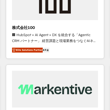
株式会社100
🏢 HubSpot × AI Agent × DX を統合する「Agentic
CRM パートナー」 経営課題と現場業務をつなぐAIネイ
ティブ・エージェンシーとして、HubSpot Eliteの実装
Elite Solutions Partner
4.9
力で顧客フロント業務を再設計します。 💡 100inc は何
をする会社か？ HubSpotを共通基盤に、AIエージェン
トを組み込んだ顧客フロント業務（マーケティング・営
業・CS）を組織全体で設計・実装する日本のAIネイテ
ィブ・エージェンシーです。事業部・グループ会社・部
門が分立する組織で、データと業務プロセスのサイロ化
を、CRMを軸とした全社共通基盤に再構築します。意
思決定者・PMO・現場担当者に並走します。 1️⃣
HubSpot導入・活用支援 顧客データの一元化から、
GTMの見える化・自動化まで。全Hub統合運用、デー