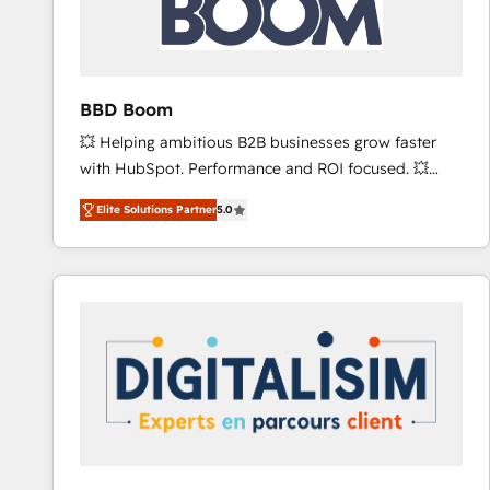
across offices and consulting teams in the UK, USA,
Canada, Germany, France, Belgium, Singapore, and
South Africa. Certified compliant with ISO/IEC
27001:2022 and ISO 9001:2015 across all seven
BBD Boom
international offices and 175+ employees.
💥 Helping ambitious B2B businesses grow faster
with HubSpot. Performance and ROI focused. 💥
BBD Boom is the HubSpot partner that can help you
Elite Solutions Partner
5.0
to HubSpot Better. We work with your teams to
solve all your HubSpot challenges and improve user
adoption, sales process and marketing results.
Services 📚 Onboarding your team to HubSpot for
the first time 🔧 Designing and optimising your
HubSpot set-up for better results 🌐 Website design
and build using HubSpot 🔌 Integrating HubSpot
with other systems 🎓 Training your teams to be
HubSpot pros 📊 Lead generation services using
HubSpot Why us? - SIX HubSpot Accreditations -
awarded by HubSpot after a rigorous process for