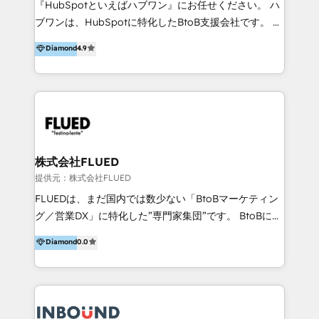
『HubSpotといえばハブワン』にお任せください。 ハ
come formatori ufficiali per l'adozione del CRM in
ブワンは、HubSpotに特化したBtoB支援会社です。 ノ
azienda: il tasso di utilizzo dello strumento è oltre il
ーコードCMS構築、CRM／MA／SFAの設計・運用、他
Diamond
4.9
50% più alto tra i nostri clienti rispetto le altre
システムAPI連携・開発、営業定着支援、カスタマーサ
aziende. Lavoriamo con aziende B2B tra i 5 e i 35
クセス体制の設計まで、ワンストップ完結できる支援体
milioni di fatturato per migliorare l’efficienza dei
制を整えています。 HubSpotの導入支援だけでなく、
processi, allineare marketing e vendite, e
現場で使い続けられる仕組み、売上と効率を両立するシ
massimizzare il ritorno sugli investimenti.
ナリオ設計まで含めてご提案。「導入して終わり」では
なく「成果が出るまで動き続ける」パートナーであるこ
と。それが、ハブワンのスタンスです。 また、
株式会社FLUED
HubSpotはもちろん、ferret One、WordPress、
提供元：株式会社FLUED
Movable Type（Power CMS）などの各種CMSを活用
FLUEDは、まだ国内では数少ない「BtoBマーケティン
し、延べ100社以上のBtoB企業のサイト制作経験をもと
グ／営業DX」に特化した”専門家集団”です。 BtoBに特
に、ウェブマーケテイング担当者が本当に使いやすいノ
化し、WEB制作や広告運用などのオンライン施策か
Diamond
0.0
ーコードテーマテンプレートを独自開発。 企業のさま
ら、インサイドセールスや展示会などのオフライン施策
ざまな課題やニーズに対して「戦略、設計・デザイン、
まで支援しています。 「経験豊富な”専門家集団”によ
開発、運用」まで段階に合わせ、誠実なアドバイスと的
るプロジェクト参加型の支援」で、戦略・企画などのコ
確な対応をすることで、貴社のビジネスを成功に導く
ンサルティング領域から、制作・運用・代行などの
『最適なハブ』になります。 ーーーーーーーーーーー
BPO・実務まで幅広いご支援が可能です。 また、2022