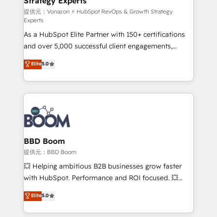
Strategy Experts
pour aligner les équipes marketing, commerciales et
support client (data migration, synchronisation API,
提供元：Vonazon ⚡ HubSpot RevOps & Growth Strategy
Experts
audit et maintenance) ➤ La création de sites internet
As a HubSpot Elite Partner with 150+ certifications
de conversion qui transforment les visiteurs en
and over 5,000 successful client engagements,
opportunités d'affaires ➤ La mise en place de
Vonazon turns marketing complexity into
stratégies d'acquisition marketing (SEO, SEA,
Elite
5.0
measurable, scalable growth. From onboarding to
inbound, automatisation marketing, ABM, IA,
enterprise-grade campaigns, our in-house team
emailing) Informations clés : - 10 ans d'expérience -
builds scalable strategies that drive long-term
100+ intégrations CRM HubSpot réussies - 40
revenue. ⚙️ HubSpot Integration & Optimization •
experts conseil - 150 certifications HubSpot
Seamless CRM, CMS, and automation setup •
cumulées
Complex platform migrations and data cleanups •
Custom APIs and third-party integrations 📈 End-to-
BBD Boom
End Revenue Acceleration • Lifecycle marketing and
提供元：BBD Boom
pipeline growth programs • Sales enablement tools
💥 Helping ambitious B2B businesses grow faster
and CRM optimization • Retention strategies with
with HubSpot. Performance and ROI focused. 💥
customer journey mapping 🏅 Elite-Level HubSpot
BBD Boom is the HubSpot partner that can help you
Elite
5.0
Execution • 750+ onboardings and 2,000+
to HubSpot Better. We work with your teams to
implementations • Deep expertise across marketing,
solve all your HubSpot challenges and improve user