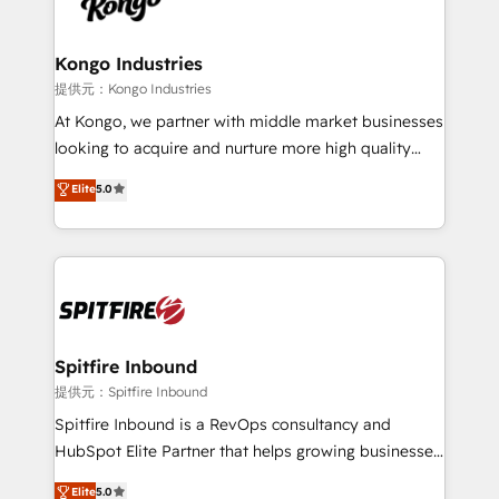
exactly where your marketing budget is being used
Streamz and Michelin.
and how. In a few months, you can boost leads, ROI
and overall revenue to a level not feasible with
Kongo Industries
traditional methods. If you’re a frustrated marketing
提供元：Kongo Industries
manager or business owner sick of wasting budget
At Kongo, we partner with middle market businesses
with generic agencies and their outdated methods,
looking to acquire and nurture more high quality
we are here to help. We help ambitious businesses
leads. We use digital media, marketing cloud,
Elite
5.0
just like yours attract more high-quality leads
automation and software integration to drive sales
throughout each stage of the buying cycle with
and, deliver clarity on marketing expenditure.
conversion-ready websites, engaging content
specifically targeted to your key audiences and
enable sales teams with the process, technology and
training to smash targets.
Spitfire Inbound
提供元：Spitfire Inbound
Spitfire Inbound is a RevOps consultancy and
HubSpot Elite Partner that helps growing businesses
design predictable, scalable revenue-driving
Elite
5.0