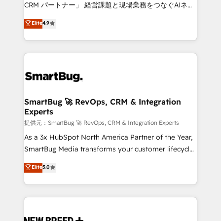
Move from any legacy CRM. Zero downtime, full data
CRM パートナー」 経営課題と現場業務をつなぐAIネイ
integrity. ➤ Implementation: Configure HubSpot to
ティブ・エージェンシーとして、HubSpot Eliteの実装
Elite
4.9
run your revenue process. Sales, marketing, and
力で顧客フロント業務を再設計します。 💡 100inc は何
service wired together. ➤ AI and Integrations: Layer
をする会社か？ HubSpotを共通基盤に、AIエージェン
Breeze AI, custom agents, and APIs to remove
トを組み込んだ顧客フロント業務（マーケティング・営
manual work. ➤ Ongoing Management: Monthly
業・CS）を組織全体で設計・実装する日本のAIネイテ
tune-ups, feature rollouts, adoption coaching. Buying
ィブ・エージェンシーです。事業部・グループ会社・部
HubSpot, switching to it, or reviving a stale portal?
門が分立する組織で、データと業務プロセスのサイロ化
We are built for the work.
を、CRMを軸とした全社共通基盤に再構築します。意
SmartBug 🚀 RevOps, CRM & Integration
Experts
思決定者・PMO・現場担当者に並走します。 1️⃣
HubSpot導入・活用支援 顧客データの一元化から、
提供元：SmartBug 🚀 RevOps, CRM & Integration Experts
GTMの見える化・自動化まで。全Hub統合運用、デー
As a 3x HubSpot North America Partner of the Year,
タ品質設計、グループ横断のCRM統合に対応します。
SmartBug Media transforms your customer lifecycle
2️⃣ AIエージェント組織構築 営業・マーケティング業務
into a revenue engine. Our unified ecosystem
Elite
5.0
の一部をAIが自律実行する組織への移行を設計・実装。
includes specialized divisions Globalia (AI &
Breeze・Claude等をHubSpotと連携させ、役割定義・
Software) and Point Success Media (Paid Media),
運用ルール・成果指標まで含めて設計します。 3️⃣ 全社
making this the official home for all three brands. 🔄
DX × AI推進のPMO伴走支援 複数部門をまたぐDX×AI変
Implementation & Integration - Seamless migrations
革を、構想から実装・定着までPMOとして主導。「設
and system integrations powered by Globalia’s