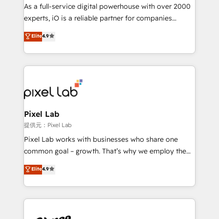
CRM and marketing data, not just implement a
As a full-service digital powerhouse with over 2000
system - Accelerate impact with a partner who
experts, iO is a reliable partner for companies
understands both strategy and technology
looking to strengthen their position in the fields of
Elite
4.9
marketing, technology, content, strategy and
creation. iO combines in-depth knowledge on both
the marketing and technology end of HubSpot,
creating impactful inbound marketing strategies
from end-to-end. Teams of marketing specialists,
developers, copywriters and designers work side by
side to meet the specific demands of every client
Pixel Lab
and project. Dedicated HubSpot teams combine all
提供元：Pixel Lab
skills for HubSpot projects from strategy to
Pixel Lab works with businesses who share one
implementation and training. Skilled in-house
common goal – growth. That’s why we employ the
developers are building HubSpot CMS websites and
latest innovations in disruptive technology in our
Elite
4.9
complex API integrations with external platforms.
approach to web design, sales enablement and
Working from several campuses across Belgium, The
inbound marketing that deliver month-on-month
Netherlands, Denmark and Sweden, iO currently
growth for our client's businesses. These methods
supports the growth of big and small companies
are confirmed by data-driven results so you can see
such as Brussels Airport, Volvo, Farmaline, Agilitas,