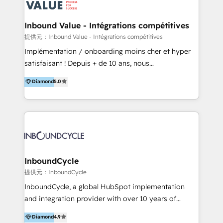
ーーーーーーーーーーーーーーーーーーー 【プロジェ
年に国内初のBtoB営業DXに関する書籍『業務効率化か
クトの主な進め方】 -オンライン無料相談（初回60〜
らはじめるBtoB営業DX BtoB営業もここまでデジタル
Inbound Value - Intégrations compétitives
90分程度） -現状課題の抽出、現実的な目標の確認 -要
化できる! 」を出版いたしました。 HubSpotの導入／
提供元：Inbound Value - Intégrations compétitives
件整理、必要十分なHubSpot製品の組合せのご提案 -お
活用支援以外にも、下記のようなサービスを提供してい
Implémentation / onboarding moins cher et hyper
見積り提示・ご承認、スケジュール決定、プロジェクト
ます。 - ABMターゲット定義 / リスト作成 - カスタマ
satisfaisant ! Depuis + de 10 ans, nous
キックオフ -マーケティング戦略策定（KGI）、ウェブ
ージャーニー設計 - CRM / MA / SFAの設計 / 構築 / 定
accompagnons des entreprises dans
戦略・戦術の設計（KPI） -全体導線遷移設計、ビジュ
Diamond
5.0
着 - WEB / LP / BtoB-EC制作 - WEB広告(Google/FB
l’automatisation de leur croissance digitale via
アルデザイン制作 -コンテンツ制作（取材、写真・動画
他)運用 - 記事コンテンツ / 動画制作 - インサイドセー
HubSpot avec une approche compétitive. Nous
撮影、ライティングなど） -ノーコードCMSテーマテン
ルス代行 - 営業研修 / セールスイネーブルメント - ウ
aidons nos clients à générer plus de RDV en
プレート構築（CMS Hub） -顧客ライフサイクルステ
ェビナー / 展示会リード獲得 - BtoBマーケティング組
automatisant les tunnels d’acquisition digitaux. Nous
ージ定義・構築（CRM） -マーケティングシナリオ定
織構築
sommes une agence d’Inbound marketing et sales à
義・構築（Marketing Hub） -営業パイプラインの定
Paris, Montpellier et Rennes.
義・構築（Sales Hub） -外部システム連携
InboundCycle
（Salesforce,SanSan,freeeなどとのデータ連携） -テ
提供元：InboundCycle
スト公開・ブラウザチェック -本番公開、操作レクチャ
ー・マニュアル作成 -運用支援開始 ーーーーーーーーー
InboundCycle, a global HubSpot implementation
ーーーーーーーーーーーーーーーーーーーーー まずは
and integration provider with over 10 years of
ハブワンにお気軽にご相談ください。
experience, serves businesses in diverse industries.
Diamond
4.9
With offices in Spain, Chile, Mexico, and Brazil, our