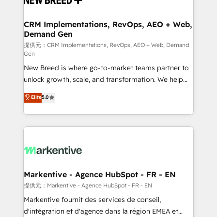
定の代行ではなく、設計の責任」を引き受け、部門横断
technical development team. - 19 HubSpot-certified
の統合・浸透・変革管理を実行します。 ▸ CMS戦略設
trainers to drive platform adoption. 📈 Revenue
CRM Implementations, RevOps, AEO + Web,
計・構築：リード獲得・CVR・SEOを前提にした情報設
Demand Gen
Generation - Full-funnel marketing and high-
計・導線設計・テンプレート設計をContent Hubで一体
performance advertising via Point Success Media. -
提供元：CRM Implementations, RevOps, AEO + Web, Demand
Gen
提供。 ▸ 既存CRM・MAからの移行支援：Salesforce・
Expert deployment of Breeze AI and custom agents
Marketo・Pardot等からの移行、カスタム設計、履歴
New Breed is where go-to-market teams partner to
to automate growth. 🏆 Elite Excellence - 8 platform
データ移行と活用設計まで。 ▸ AEO対応：ChatGPT・
unlock growth, scale, and transformation. We help
accreditations and deep HIPAA-compliance
Perplexity等のAI検索からの流入・引用を前提にコンテ
companies activate HubSpot’s AI-powered
expertise. - A team of 250+ experts dedicated to
Elite
5.0
ンツとサイト構造を最適化。 🏆 なぜ100incを選ぶの
customer platform and operationalize HubSpot’s
your resilient growth.
か？ ✓ HubSpot Eliteパートナー認定 ✓ HubSpotアワ
Loop Marketing framework through expert-led
ード受賞・HUGリーダー ✓ ISO27001:2022 /
services, smart agents, and purpose-built apps,
ISO9001:2015 取得 ✓ 400社以上の導入実績 ✓
tailored to your business. Together, we unlock
HubSpot大百科 出版 CRM・AI活用に関するご相談、現
results, fast. ⚙️CRM & RevOps: Align all Hubs to your
状整理の壁打ちなど、構想段階からお気軽にお問い合わ
buyer journey for clean data, scalability, & reporting.
せください。
🎯Demand Gen & ABM: Drive pipeline with inbound,
Markentive - Agence HubSpot - FR - EN
ABM, AEO, SEO, & paid media. 👩‍💻Web Design:
提供元：Markentive - Agence HubSpot - FR - EN
Build high-performing websites with UX, messaging,
Markentive fournit des services de conseil,
& conversion strategy that drive results. 🤖AI
d'intégration et d'agence dans la région EMEA et