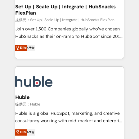
Award 🏆2020 Elite Solutions Partner 🏆2019
Set Up | Scale Up | Integrate | HubSnacks
FlexPlan
Integrations HubSpot Impact Award 🏆2019
Marketing Enablement HubSpot Impact Award 🏆
提供元：Set Up | Scale Up | Integrate | HubSnacks FlexPlan
2018 Website Design HubSpot Impact Award 🏆2017
Join over 1,500 Companies globally who've chosen
Website Design HubSpot Impact Award 🏆2016
HubSnacks as their on-ramp to HubSpot since 2014
Growth-Driven Design Agency of the Year 🏆2016
Simple pay-as-you-go plans that accelerate value...
Elite
4.9
Sales Enablement HubSpot Impact Award 🏆2015
1️⃣ Set Up | Onboarding New or Check-fixing existing
Growth-Driven Design Agency of the Year 🏆2015
HubSpot portals 2️⃣ Scale Up | 100% HubSpot Task
Became the 5th Agency to reach Diamond 🏆2014
Execution... Global 24/7 ... All Experts 3️⃣ Integrate |
HubSpot COS Performance Award 🏆2014 HubSpot
your entire Tech Stack with Custom Integrations
COS Design Award 🏆2013 HubSpot Marketplace
Slash months from your API Integration project... ⬅️
Provider of the Year 🏆2011 Became a HubSpot
Click "Contact Business" ⬅️ to access 150+ Kickstart
Partner 📆Founded in 1997
Integration templates that put HubSpot in the center
Huble
of your tech stack, syncing... 🛍️ Shopify or
提供元：Huble
WooCommerce 💲 Stripe or Paypal 💰 Sage or
Huble is a global HubSpot, marketing, and creative
Netsuite 🤖 Google or Microsoft ✍️ DocuSign or
consultancy working with mid-market and enterprise
PandaDoc 🌐 Avalara or Quaderno HubSnacks holds
businesses. We go beyond implementation, shaping
Elite
4.9
the rare Advanced "Custom Integrations"
the strategy, processes, and teams that turn