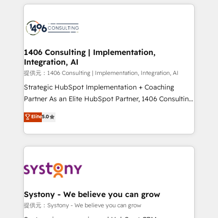
help businesses grow through technology, creativity,
Data Migration & Custom Integration
AI and strategy. For over 12 years, we’ve delivered
500+ HubSpot implementations, building end-to-
end solutions that integrate CRM, AI automation,
inbound and loop marketing, content, and digital
1406 Consulting | Implementation,
Integration, AI
creativity. Our multicultural team works in Spanish,
Portuguese, and English to design scalable strategies
提供元：1406 Consulting | Implementation, Integration, AI
that drive measurable growth. 🌎 Highlights: • 10+
Strategic HubSpot Implementation + Coaching
years as a HubSpot partner. • 2023 Impact Awards:
Partner As an Elite HubSpot Partner, 1406 Consulting
Platform Migration Excellence. • Top 3 Partner of the
helps mid-market revenue teams transform how
Elite
5.0
Year LATAM 2022, 2023, 2024, 2025. • Partner of the
they sell, market, and serve. We don't just build your
Year 2024. • Organizer of Aliados.ai (AI, marketing &
HubSpot—we teach your team to own it, then stay
tech global congress). 👉 Ready to scale your
to help you keep winning. What We Do ⚙️ CRM
business with HubSpot? Let Cebra’s experts help
Implementations across Marketing, Sales, Service,
you grow faster, smarter, and with impact.
Data & Content 📈 Sales & Marketing Alignment +
Revenue Team Enablement 🤖 Breeze AI & Custom
Agent Creation 🔄 Custom Integrations & Data
Systony - We believe you can grow
Migration Why 1406 We become part of your team.
提供元：Systony - We believe you can grow
Your team learns while we build. We fix what others