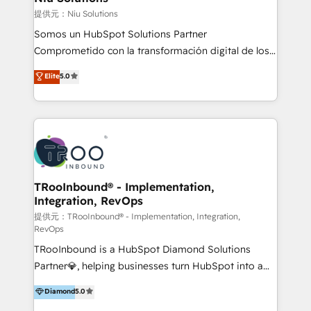
generar resultados medibles. Apoyamos a empresas
提供元：Niu Solutions
de construcción, educación, tecnología, retail, e-
Somos un HubSpot Solutions Partner
commerce, salud, financieras, seguros y servicios,
Comprometido con la transformación digital de los
ayudándolas a conectar sistemas, escalar equipos y
procesos comerciales de las empresas en
Elite
5.0
tomar decisiones basadas en datos. 🌎 Highlights:
Latinoamérica, con un enfoque en Marketing, Ventas
5+ años como partner HubSpot 100+
y Servicio al Cliente. Somos un equipo de trabajo
implementaciones en LATAM y EE. UU. Expertise en
multidisciplinario de alto rendimiento, con
integraciones vía API Top #7 HubSpot Partner
conocimiento y experiencia enfocado en: 1.
LATAM 2025 🏆 Impulsamos crecimiento con CRM +
Optimizar la eficiencia operativa de nuestros
IA en múltiples industrias. 👉 ¿Listo para transformar
clientes 2. Mejorar la experiencia del cliente 3.
tus procesos comerciales?
Asegurar resultados medibles Nos especializamos
TRooInbound® - Implementation,
Integration, RevOps
en bancos, seguros, e-commerce, Desarrolladores
Inmobiliarios y Empresas Distribuidoras de
提供元：TRooInbound® - Implementation, Integration,
RevOps
Productos
TRooInbound is a HubSpot Diamond Solutions
Partner💎, helping businesses turn HubSpot into a
scalable growth engine. We work with startups, mid-
Diamond
5.0
market, and enterprise teams to maximize