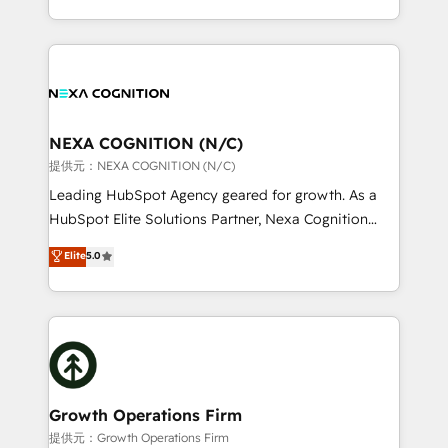
Solutions and Growth Solutions. As a fully
HubSpot Elite Solutions Partners and devout CRM
accredited and five-star rated firm, Wendt Partners
nerds who can harness HubSpot’s custom digital
brings a deep bench of expertise to each client
tools to improve each touchpoint of your customer
engagement. In addition, we are SOC 2, ISO 27001,
experience. Working hand-in-hand with your team,
GDPR and HIPAA compliant for global IT security
we’ll assemble a RevOps machine that drives more
standards.
traffic, generates better leads and crushes your
NEXA COGNITION (N/C)
revenue goals. We've worked with thousands of
提供元：NEXA COGNITION (N/C)
HubSpot customers and we'd love to work with you
Leading HubSpot Agency geared for growth. As a
too! Clients come to us for: Advanced CRM solutions
HubSpot Elite Solutions Partner, Nexa Cognition
System Integrations both Custom and Native to
ranks in the top 1% of global HubSpot Partners and
Elite
5.0
HubSpot Data System Migrations between systems
has been one of the longest-standing partners since
to HubSpot New lead generation strategies Time-
2012. We empower businesses to harness the full
saving automations Fresh growth campaigns Robust
potential of HubSpot by combining strategic
help desk Unified revenue operations Dynamic
insights with technical excellence, we deliver
website development Award-winning creative
bespoke HubSpot solutions tailored to drive
design We live and breathe HubSpot and are ready
measurable growth and operational efficiency. Why
to take on real challenges!
Choose Nexa Cognition? 🚀 HubSpot Expertise: Our
Growth Operations Firm
certified team specialises in CRM implementation,
提供元：Growth Operations Firm