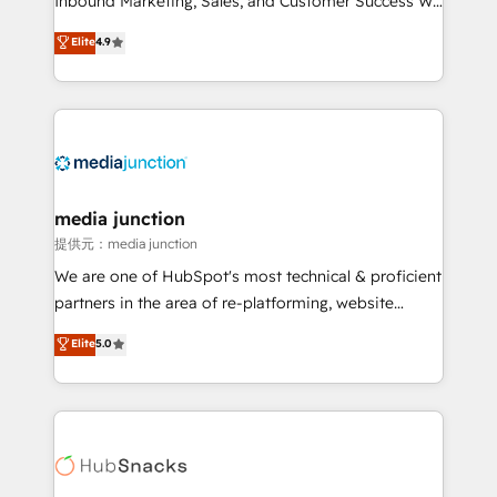
Inbound Marketing, Sales, and Customer Success We
specialize in driving revenue growth for companies
Elite
4.9
across industries through tailored marketing, sales,
and customer success strategies, utilizing RevOps
methodologies. As Latin America's largest HubSpot
partner and a global leader in education market, we
offer unparalleled insights. Operating in five
countries—Brazil, UAE (Abu Dhabi/Dubai/Sharjah),
Mexico, USA, and Portugal—we've executed over a
media junction
hundred successful operations. Our approach,
提供元：media junction
rooted in RevOps principles, integrates analysis,
We are one of HubSpot's most technical & proficient
training, planning, and qualification. Leveraging
partners in the area of re-platforming, website
technology, data analytics, CRM optimization, and
design & development. We specialize in multi-hub
Elite
5.0
inbound marketing tactics, we focus on
implementations for mid-market & enterprise
understanding, nurturing, and converting leads.
companies. We are woman-owned, powered by
Partner with us to unlock your business's full
coffee, and we ❤️ dogs. We produce award-winning
potential and achieve sustained growth in today's
work for our clients. 🏆2023 Technical Expertise
competitive market.
Impact Award 🏆2022 Technical Expertise Impact
Award 🏆2022 Platform Migration Excellence Impact