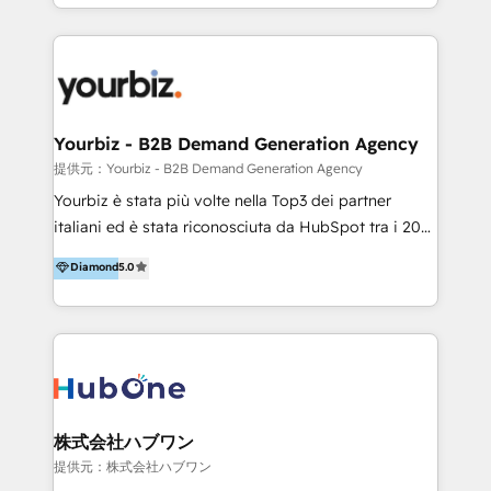
HubSpot’s full potential through: 💎HubSpot Audits,
Management & Optimization 💎RevOps-powered
HubSpot Onboarding & CRM Implementation 💎
Brand Development, Growth Strategy, AI SEO &
Performance Marketing 💎Data Migration & Custom
Integrations 💎Go-To-Market (GTM) Strategies &
Yourbiz - B2B Demand Generation Agency
Account-Based Marketing 💎CMS Development &
提供元：Yourbiz - B2B Demand Generation Agency
Conversion-Focused Websites With a 5.0⭐average
Yourbiz è stata più volte nella Top3 dei partner
rating and 140+ verified client reviews on the
italiani ed è stata riconosciuta da HubSpot tra i 20
HubSpot Ecosystem, TRooInbound is trusted by
migliori partner EMEA per la gestione del cliente.
Diamond
5.0
businesses globally for consistent delivery and high
Stiamo accompagnando oltre 100 aziende nella
client satisfaction. With deep HubSpot expertise and
digitalizzazione e ottimizzazione dei processi di
a focus on performance, we build systems that scale
marketing e vendita. Il nostro metodo DAM è stato
across marketing, sales, and service. Ready to grow
validato da oltre 350 manager: inizia con una precisa
your business with a proven and reliable HubSpot
mappatura dei canali di acquisizione dei contatti e
Diamond Partner? 👉Connect with TRooInbound
dei processi aziendali. Siamo accreditati da
today (https://www.trooinbound.com/contact-us)
HubSpot come fornitore ufficiale per le integrazioni
株式会社ハブワン
tra il CRM e altri sistemi aziendali, tra cui SAP,
提供元：株式会社ハブワン
AS400, TeamSystem. HubSpot ci ha riconosciuto