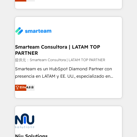
strategies. With offices in South Africa and London,
we take a RevOps-led approach that aligns sales,
marketing & service, breaks down silos, and gives
teams the clarity to operate efficiently and with
confidence. We deliver end to end strategy and
implementation, aligning people, processes, data
and technology around a single source of truth to
Smarteam Consultora | LATAM TOP
PARTNER
support sustainable growth and better decision-
making. Working with clients locally and globally, our
提供元：Smarteam Consultora | LATAM TOP PARTNER
expertise includes HubSpot onboarding and CRM
Smarteam es un HubSpot Diamond Partner con
implementation, automation, sales and customer
presencia en LATAM y EE. UU., especializado en
experience strategy, web development, integrations,
implementaciones de HubSpot, integraciones API y
Elite
4.8
and data-driven campaigns. Winners of the first
optimización de procesos comerciales con IA. Con
Global HEART Award, Yamini Rogan, CEO of
más de 6 años de experiencia, hemos liderado 100+
HubSpot said "We love the impact you are having in
implementaciones conectando HubSpot con SAP,
the community - we are so glad to work with you."
ERPs, e-commerce, plataformas financieras,
Connect with us to see how we can do better and be
WhatsApp y sistemas logísticos. Nuestro equipo
better together 🏆
multicultural trabaja en español, inglés y portugués,
uniendo visión estratégica y excelencia técnica para
Niu Solutions