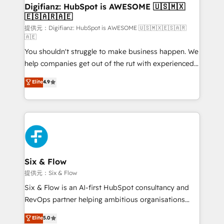
framework, meaning we've been accredited by
Digifianz: HubSpot is AWESOME 🇺🇸🇲🇽
🇪🇸🇦🇷🇦🇪
HubSpot and vetted by the CCS, which means we
can support public sector companies as well the
提供元：Digifianz: HubSpot is AWESOME 🇺🇸🇲🇽🇪🇸🇦🇷
🇦🇪
other ones listed in our profile. Our services: -
You shouldn't struggle to make business happen. We
HubSpot implementation - HubSpot CMS website
help companies get out of the rut with experienced,
build We can do lots of things. But everything we do
process-oriented teams implementing HubSpot
is there for you to: - Grow revenue, and run your
Elite
4.9
Marketing, Sales, Service, CMS and Operations Hub,
business more efficiently - Build stronger
so selling and actually engaging with your customers
relationships with customers - Make better
feels easy and pain-free. We are a top ranked
decisions with data - Find a new voice and reach
HubSpot Elite Partner, winner of Rookie of the Year
more people - Get the most out of your HubSpot
and Customer First Awards, 4.9/5 rating in HubSpot
investment
Reviews and 4.9/5 rating in Clutch Reviews. Digifianz
helps the following industries: logistics & 3PL, home
Six & Flow
improvement & construction, branding and
提供元：Six & Flow
commercialization, real estate, health, education,
Six & Flow is an AI-first HubSpot consultancy and
SaaS, Software Dev & IT and consulting, make the
RevOps partner helping ambitious organisations
most out of their HubSpot experience operating in
grow with clarity, confidence, and intelligence.
Elite
5.0
the United States, EU, UAE, Mexico and Latin
Operating across the UK, Netherlands, Ireland, and