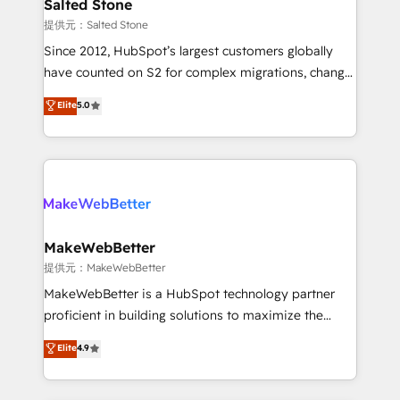
we turn complexity into clarity, human at global
Salted Stone
scale. 🏆 HubSpot’s CEO called us “the partner of the
提供元：Salted Stone
future.” Others agree it is proof of trust built through
Since 2012, HubSpot’s largest customers globally
measurable impact.
have counted on S2 for complex migrations, change
management, systems integration, and creative
Elite
5.0
solutions that deliver measurable impact and
transform brand experiences As one of the few full-
service creative agencies in the HubSpot
ecosystem, we blend strategy, technology, & award-
winning design to build scalable, globally
regionalized HubSpot websites, integrated
marketing campaigns, & RevOps frameworks that
MakeWebBetter
fuel long-term success We connect the entire
提供元：MakeWebBetter
customer lifecycle through seamless integrations,
MakeWebBetter is a HubSpot technology partner
ensure long-term adoption with change-
proficient in building solutions to maximize the
management programs, and align marketing, sales,
operational efficiency of HubSpot. The fastest-
Elite
4.9
and service to drive sustainable growth With 6 key
growing tech-enabler & facilitator, MakeWebBetter,
HubSpot accreditations and experience across
hands you the blend of HubSpot expertise &
hundreds of organizations in dozens of industries,