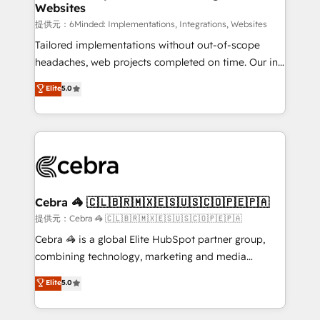
Websites
that simplify complexity, boost performance, and
turn innovation into real impact. 🌍 Highlights •
提供元：6Minded: Implementations, Integrations, Websites
HubSpot Partner since 2012 • 2022 EMEA Impact
Tailored implementations without out-of-scope
Award: Best Integration • 150+ successful HubSpot
headaches, web projects completed on time. Our in-
projects • Clients in 30+ industries • Proprietary
house team of certified CRM architects, experts,
Elite
5.0
technology for integrations • Multilingual team:
developers, designers, and marketers handles all
English, Spanish, Portuguese & Italian 👉 Grow
aspects of your HubSpot. ✨ 400+ global clients ✨
smarter with AI and HubSpot.
100+ seamless migrations from 15+ different CRMs
✨ 100,000+ hours in HubSpot projects, 75+ full Hub
implementations, and 5,000+ pages ✨ CS: Clients
generating 7-digit MRR from inbound campaigns ✨
CS: 245% organic growth & +751% new visitors for a
Cebra 🦓 🇨🇱🇧🇷🇲🇽🇪🇸🇺🇸🇨🇴🇵🇪🇵🇦
full-funnel HubSpot project ✨ CS: 415% conversion
提供元：Cebra 🦓 🇨🇱🇧🇷🇲🇽🇪🇸🇺🇸🇨🇴🇵🇪🇵🇦
boost with a new HubSpot site Recognized leaders:
Cebra 🦓 is a global Elite HubSpot partner group,
🏆 HubSpot Platform Migration Impact Award 🏆
combining technology, marketing and media
Clutch HubSpot Global Leader 🏆 Finalist: HubSpot
expertise across Latin America and Southern
Elite
5.0
Inbound Campaign of the Year 🏆 Gold AVA Digital
Europe, with teams across 7 countries. Born in Chile,
Award for Best Website 🌟 Accreditations: CRM
we combine local insight with international reach to
Implementation, HubSpot Content Experience, CRM