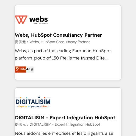
sales, and service hubs • Built-in flexibility for
adoption, sales process and marketing results.
startups to global brands
Services 📚 Onboarding your team to HubSpot for
the first time 🔧 Designing and optimising your
HubSpot set-up for better results 🌐 Website design
and build using HubSpot 🔌 Integrating HubSpot
Webs, HubSpot Consultancy Partner
with other systems 🎓 Training your teams to be
提供元：Webs, HubSpot Consultancy Partner
HubSpot pros 📊 Lead generation services using
Webs, as part of the leading European HubSpot
HubSpot Why us? - SIX HubSpot Accreditations -
platform group of 150 Fte, is the trusted Elite
awarded by HubSpot after a rigorous process for
HubSpot CRM Partner offering you a roadmap on
Elite
4.8
CRM, Solutions Architecture, Onboarding , Data
maximizing EBITDA and achieving Commercial
Migration, Custom Integration & Platform
Excellence. With our targeted processes, we
Enablement -Onboarded over 500 businesses to
strengthen your digital transformation and minimize
HubSpot -Top 1% of partners worldwide -In-house
costs. As HubSpot's Advanced Accredited CRM
team of 25+ experts Contact us today to help you
Implementation partner, we provide expertise to
get more from your investment in HubSpot.
drive your business forward. Since 2015 we are fully
www.bbdboom.com
dedicated to HubSpot and with an experienced
DIGITALISIM - Expert Intégration HubSpot
team (50+), we work with reputable companies in
提供元：DIGITALISIM - Expert Intégration HubSpot
B2B sectors such as manufacturing, SaaS and
Nous aidons les entreprises et les dirigeants à se