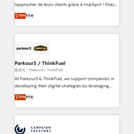
business services. We prepare a customized
rapprocher de leurs clients grâce à HubSpot ! Chez
business case that demonstrates the value and
DIGITALISIM, nous avons l'intime conviction que la
Elite
5.0
impact of your digital transformation, including a
réussite des entreprises passe par l’innovation web,
detailed financial rationale with a focus on ROI and
le marketing digital, et la relation client ! C'est
TCO. As a trusted extension of your team, we
pourquoi, nos experts sont à la fois capables de
believe in the power of partnership. Together, we
gérer votre projet de création de site internet, votre
embark on a transformational journey that sets your
référencement, votre stratégie digitale et le pilotage
business up for long-term success. Unlock your
et l'intégration d'HubSpot ! Les grandes phases d'un
business. If not now, when?
projet HubSpot avec DIGITALISIM : 🧽 Nettoyage,
Parkour3 / ThinkFuel
migration et intégration des bases de données. 🚀
提供元：Parkour3 / ThinkFuel
Développement des interfaces avec vos logiciels
At Parkour3 & ThinkFuel, we support companies in
métiers ⚙️ Configuration de la plateforme HubSpot
developing their digital strategies by leveraging
📈 Configuration de rapports et tableaux de bord 🤝
technologies and automating their marketing and
Elite
4.9
Book Process & Guidelines utilisateurs 🎓
sales processes to generate growth. Our offer spans
Formations des utilisateurs
from Strategy to Operations. We specialize in CRM
onboarding and implementation, web design, sales
& marketing automation, and digital marketing. With
extensive experience working with tech companies