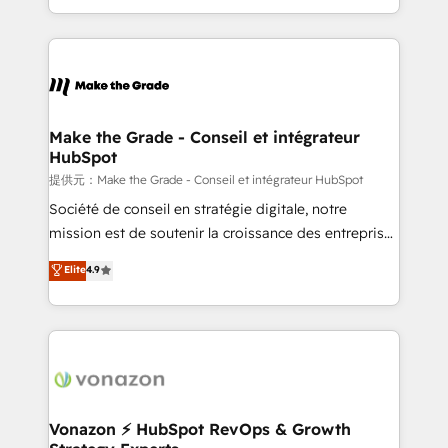
Accreditation, securely sync data across... 🔄 any
HubSpot into a genuine growth engine. Named
apps, in any direction. Stuck on your old CRM..?
HubSpot's Global Partner of the Year in 2024,
Migrate | seamlessly off your old CRM onto a clean
consistently ranked among their top 5 partners
new HubSpot portal with Advanced Website and
worldwide, and with over 15 years in the ecosystem,
CRM Migrations using our in-house "HubScrub" Tool.
Huble has built a track record that speaks for itself.
One company, one operating model, delivering
Make the Grade - Conseil et intégrateur
HubSpot
across offices and consulting teams in the UK, USA,
Canada, Germany, France, Belgium, Singapore, and
提供元：Make the Grade - Conseil et intégrateur HubSpot
South Africa. Certified compliant with ISO/IEC
Société de conseil en stratégie digitale, notre
27001:2022 and ISO 9001:2015 across all seven
mission est de soutenir la croissance des entreprises
international offices and 175+ employees.
B2B à travers l’acquisition de nouveaux clients,
Elite
4.9
l'intégration CRM et le développement des revenus
auprès de vos comptes existants. En France et à
l'international, nous travaillons avec des ETI
ambitieuses, des grands groupes voulant aller au-
delà d’une simple transformation digitale et des
startups florissantes. Nos 3 grandes expertises sont :
➤ L’intégration de CRM et de méthodologie RevOps
Vonazon ⚡ HubSpot RevOps & Growth