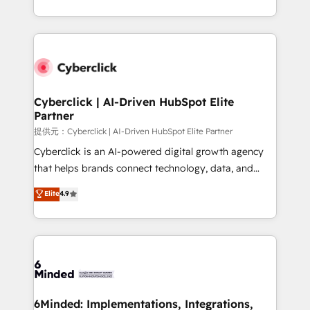
America. From casual user to super fan: make
Canada, we’ve delivered thousands of successful
HubSpot an experience you LOVE!
HubSpot projects for mid-market and enterprise
clients worldwide, with over 10 years experience. We
combine HubSpot, data, and AI to design connected
go-to-market systems that align people, process,
and technology for predictable, scalable revenue
Cyberclick | AI-Driven HubSpot Elite
Partner
growth. Our expertise spans RevOps, CRM and data
architecture, AI enablement, and strategic marketing,
提供元：Cyberclick | AI-Driven HubSpot Elite Partner
delivered through our proprietary FLAIR framework
Cyberclick is an AI-powered digital growth agency
for responsible AI adoption. As a HubSpot Elite
that helps brands connect technology, data, and
Partner and ISO 27001:2022 certified consultancy,
creativity to achieve measurable results. Founded in
Elite
4.9
we blend strategy, creativity, and technology to help
Barcelona and operating across Spain, LATAM, and
organisations scale smarter and grow stronger.
the UK, we support global companies in building
smarter marketing, sales, and customer success
strategies. As the only HubSpot Elite Partner in
Iberia (Spain & Portugal), we combine human insight
with intelligent automation to drive sustainable
growth. Our multidisciplinary team designs solutions
6Minded: Implementations, Integrations,