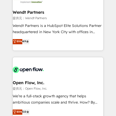
strive for optimal customer processes and
and APAC. We are HubSpot's top-ranked Advanced
experiences. Systony – We believe you can grow!
Implementation Certified Partner and we contribute
Wendt Partners
to their advisory council. We strive to do 'good work
提供元：Wendt Partners
with good people' and have worked with incredible
Wendt Partners is a HubSpot Elite Solutions Partner
brands. You can see some of them on our website,
headquartered in New York City with offices in
along with plenty of case studies.
Toronto, London and Melbourne. As a global
Elite
4.9
HubSpot partner, we specialize in working with
sophisticated B2B companies to implement the
HubSpot CRM platform across client organizations.
Our vertical market expertise includes
industrial/manufacturing, professional services,
architecture/engineering/construction (AEC),
distribution, commercial real estate, technology,
Open Flow, Inc.
finserv/fintech, IT managed services, transportation
提供元：Open Flow, Inc.
& logistics, energy/solar, staffing and recruiting,
We’re a full-stack growth agency that helps
media, healthcare and government contractors. Our
ambitious companies scale and thrive. How? By
scope of services encompasses Platform Solutions,
upgrading and streamlining every single revenue-
Elite
5.0
Technical Solutions, Enablement Solutions, Digital
generating aspect of your business. We’re proud