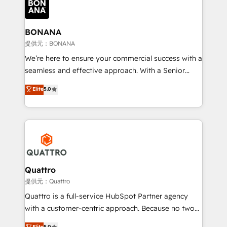
business, operational and technical requirements to
life, and creates a 360˚ view of your customer to
help your teams do more. We specialise in HubSpot
BONANA
technical services, website design and development
提供元：BONANA
as well as agency services that help set you up for
We’re here to ensure your commercial success with a
success. Now, more than ever you need to connect
seamless and effective approach. With a Senior
and align your website and marketing to sales and
team that has 10+ years of experience in HubSpot,
Elite
5.0
customer service. It's time to empower your teams
we have a deep understanding of SaaS, Business
to create great customer experiences that generate
Services and E-commerce together with Retail. We
more leads, close more business and engage your
streamline and enhance your Sales, Marketing &
customers. Let's work side-by-side to make it
Service efforts, providing insights in your
happen.
commercial operations. We're good at RevOps,
automating and optimizing your marketing, sales &
service operations with AI, designing and building
Quattro
your website, and we drive growth through Account-
提供元：Quattro
Based Marketing, SEO, SEA and many other tactics.
Quattro is a full-service HubSpot Partner agency
No worries, we will advise you in which to deploy
with a customer-centric approach. Because no two
and help you to get the best measurable ROI. This
clients have the same needs, Quattro offer a
Elite
5.0