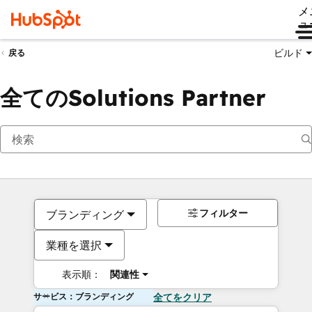
メ
ュ
ビルド
戻る
全てのSolutions Partner
フィルター
ブランディング
業種を選択
表示順：
関連性
サービス：ブランディング
全てをクリア