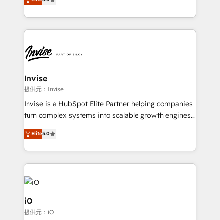
brings us to our mission; to effectively guide as
bespoke approach for every client. Services include
much Benelux companies as possible to be
business growth strategies, sales enablement, CRM
commercially successful.
set-up, Migrations, Integrations, Enterprise level
Sales Hub, Marketing Hub, Customer Support Hub,
Ops Hub Software, inbound marketing strategy,
content strategies, branding, HubSpot CMS,
bespoke web apps and growth driven design
Invise
websites. Experienced in helping Global B2B
提供元：Invise
Manufacturers, Fintech, Professional Services, IT and
Invise is a HubSpot Elite Partner helping companies
SaaS industries.
turn complex systems into scalable growth engines.
We combine strategy, technology and change
Elite
5.0
management to drive measurable results. As part of
the fast-growing Siloy Group, we unite more than
250+ HubSpot experts across Europe – ready to
build a CRM architecture optimized to support your
business goals. Talk to us if you’re looking to: -
Connect marketing, sales and operations around one
iO
reliable source of truth - Unlock the full value of your
提供元：iO