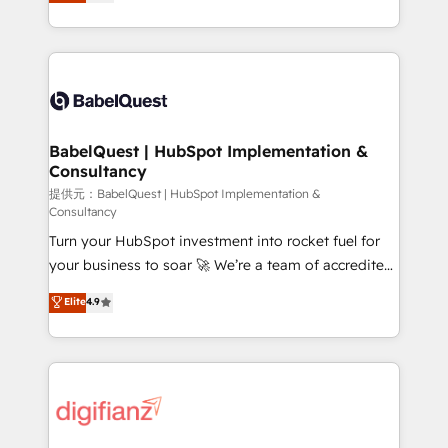
Welcome to our Profile! We help with: • CRM
nurturing sequences. - Cross-hub setup across
implementation, reports, workflows, and team
Marketing, Sales, Operations, and Service Hubs. -
training • CRM migration from Salesforce, Pipedrive,
Ongoing optimization, managed support, and
Dynamics and others • Technical projects including
scalable retainers. Let’s make HubSpot your most
custom API integrations with ERP (and other
powerful growth engine. Built to convert, scale, and
systems) • AI governance for HubSpot-centred
drive results.
operations A little about us: • Boutique 'Elite' team of
BabelQuest | HubSpot Implementation &
Consultancy
12 • 150+ clients across Sales Hub, Marketing Hub,
Service Hub, Data Hub and CMS • ISO/IEC
提供元：BabelQuest | HubSpot Implementation &
Consultancy
27001:2022, ISO 9001:2015, and ISO 42001:2023
Turn your HubSpot investment into rocket fuel for
certified - the AI management standard • GuardHub:
your business to soar 🚀 We’re a team of accredited
our AI governance framework, built on ISO 42001
HubSpot experts ready to help you. We can
Ready for the next step? Click the 👈 '𝗖𝗼𝗻𝘁𝗮𝗰𝘁
Elite
4.9
implement the platform into complex business
𝗯𝘂𝘀𝗶𝗻𝗲𝘀𝘀' button to get in touch (𝘸𝘦'𝘳𝘦 𝘴𝘶𝘱𝘦𝘳
environments, optimise what you've got and make
𝘳𝘦𝘴𝘱𝘰𝘯𝘴𝘪𝘷𝘦)
sure you can actually use it, build your website in
HubSpot or create an inbound marketing strategy
for you and execute it on HubSpot. We are on the
G-Cloud 14 CCS (Crown Commercial Service)