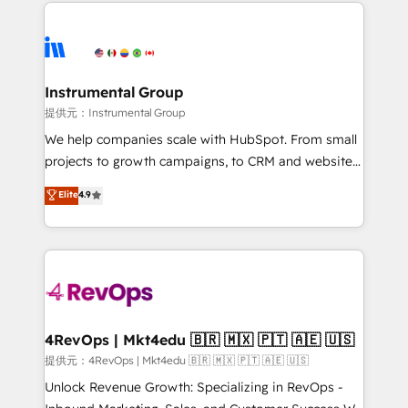
eminent solutions & integrations. Trust us to
there’s a good chance one of our globally integrated
streamline your HubSpot experience. 🚀HubSpot
teams has worked with clients just like you Let’s
Elite Partners with 10+ years of HubSpot experience
explore whether S2 is the partner you’ve been
🤝HubSpot Premier Integration partner 🤝Google
looking for...and get your next big initiative moving!
Premier Partner 2023 🌟5 HubSpot Accreditations 🌟
Instrumental Group
Won HubSpot Theme Challenge 2021 🌟INBOUND’19
提供元：Instrumental Group
HubSpot Rising Star Why us? Harnessing the full
We help companies scale with HubSpot. From small
potential of the powerful HubSpot CRM. ✔️A team of
projects to growth campaigns, to CRM and websites.
HubSpot experts backed by over 10+ years of
Hire an agency that's experienced in every inch of
Elite
4.9
HubSpot experience ✔️Flexible pricing models —
HubSpot and willing to work hand-in-hand with your
Hourly-fee (assigned one Dedicated HubSpot
team to simplify the complex and build a better
Admin); Monthly-fee (HubSpot Admin + Project
experience for your team and customers.
Manager); and Fixed Project Cost (as per
requirement). ✔️Helped over 25,000+ customers so
far with our HubSpot solutions. ✔️Bespoke apps &
on-demand bundle services. Connect with us today!
4RevOps | Mkt4edu 🇧🇷 🇲🇽 🇵🇹 🇦🇪 🇺🇸
提供元：4RevOps | Mkt4edu 🇧🇷 🇲🇽 🇵🇹 🇦🇪 🇺🇸
Unlock Revenue Growth: Specializing in RevOps -