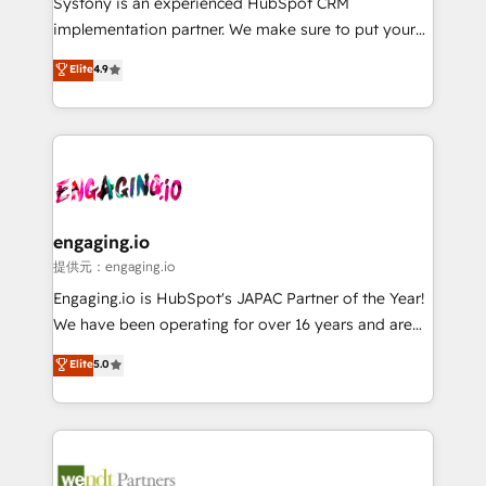
Systony is an experienced HubSpot CRM
broke. Built for mid-market reality—practical
implementation partner. We make sure to put your
solutions that work with your actual headcount and
organization's needs and goals first and think along
Elite
4.9
constraints. By the Numbers 🏆 Top 1% of all
with your organization. We are only satisfied once
HubSpot partners 🔄 Top 5% globally in client
you are too. Why Systony? - 20+ years of
retention 📅 8+ years of consistent results since 2017
experience with CRM, Marketing, Sales & Service
Who We Serve Revenue teams, marketing leaders,
implementations - 500+ successful onboardings -
and sales ops at mid-market companies ready to
Own back-end developers - Complex data
move beyond spreadsheets into unified systems
migrations (e.g. Salesforce, MS Dynamics, Perfect
that drive real business results.
View, SuperOffice) - Custom integrations (e.g. MS
engaging.io
Business Central, Navision, AX, SAP, Exact, AFAS) We
提供元：engaging.io
focus on growing B2B companies in the SME sector
Engaging.io is HubSpot's JAPAC Partner of the Year!
such as manufacturing, SaaS, business services and
We have been operating for over 16 years and are
wholesaler companies. As an experienced HubSpot
one of HubSpot's most experienced and technically
Elite
5.0
partner, we know how important user adoption is.
capable Agency Partners globally. We specialise in
That's why we have developed a step-by-step
complex CRM migrations, implementations,
implementation process that focuses on user
integrations, custom CMS portal development,
adoption. We’re experts on connecting data,
design & UX for mid to large to multi national
technology and people with each other. Together we
businesses. Our teams are based in North America