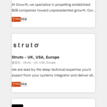
marketing automation, and revenue operations. 🤝
At Growth, we specialize in propelling established
Custom Solutions: From onboarding and
B2B companies toward unprecedented growth. Our
integrations, to RevOps and training. We align
focus is on fine-tuning and enhancing your growth,
Elite
5.0
HubSpot with your business needs. 🌟 Proven
sales, and marketing operations. Unlike conventional
Results: We’ve helped businesses of all sizes
marketing agencies, we dive deep into the
accelerate revenue growth, improve operational
operational aspects of your business, ensuring that
efficiency, and achieve ROI. 🔧 Flexible Service
each cog in your growth machine is well-oiled and
Packages: Choose ongoing support or project-based
functioning optimally. With our expertise in leading
solutions. We offer service packages designed to fit
platforms like Salesforce and HubSpot, we bring a
your requirements. Contact us today!
wealth of knowledge and experience to the table.
Struto - UK, USA, Europe
Our strategies are tailored to your business's unique
提供元：Struto - UK, USA, Europe
needs, ensuring a personalized approach that aligns
We are lead by the deep technical expertise you'd
with your growth objectives.
expect from your systems integrator and deliver all
the agency services you'd expect from your
Elite
5.0
HubSpot Solutions Partner. As one of the UK's
longest-standing partners, we are experts at
maximising the value of the HubSpot platform and
building an integrated growth stack that brings your