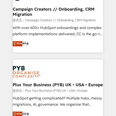
and manufacturers since 2002, we are committed to
empowering our clients and developing their
Campaign Creators // Onboarding, CRM
Migration
autonomy. Get to grips with HubSpot through
guided implementation and seamless integration of
提供元：Campaign Creators // Onboarding, CRM Migration
the CRM platform into your digital ecosystem. Would
With over 600+ HubSpot onboardings and complex
you like support in deploying your inbound
platform implementations delivered, CC is the go-to
marketing strategy? We'll provide support tailored
Elite Solutions Partner for businesses ready to
Elite
4.9
to your needs and sales objectives. With 125+
migrate, replatform, and scale smarter. We specialize
certifications, we are part of the most certified
in high-impact CRM and CMS migrations and
Canadian agencies, and we both hold Onboarding
onboarding from platforms like Salesforce, NetSuite,
Accreditations. Based in Canada (coast to coast), our
Zoho, Pardot, Marketo, Microsoft Dynamics, Wix,
services are offered in both English & French.
WordPress and legacy CRMs, turning fragmented
systems into unified, growth-ready HubSpot
architectures that accelerate revenue operations and
Plus Your Business (PYB) UK • USA • Europe
performance. - Multi-object CRM migration, cleanup,
提供元：Plus Your Business (PYB) UK • USA • Europe
and implementation. - Pre-built and custom
HubSpot getting complicated? Multiple hubs, messy
integrations across your full tech stack. - Custom
migrations, AI, governance. We organise that
object setup, CMS builds, and full-funnel automation.
complexity, so your team can put HubSpot to work...
Elite
5.0
- Dashboards, lifecycle campaigns, and lead