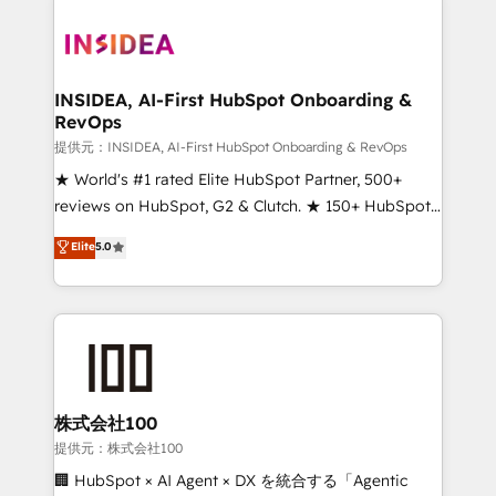
INSIDEA, AI-First HubSpot Onboarding &
RevOps
提供元：INSIDEA, AI-First HubSpot Onboarding & RevOps
★ World's #1 rated Elite HubSpot Partner, 500+
reviews on HubSpot, G2 & Clutch. ★ 150+ HubSpot
Certified Experts & Trainers across the team ★
Elite
5.0
1,500+ implementations across five continents ★ AI-
First, RevOps-led, Onboarding obsessed ★
Company of the Year 2024/25 INSIDEA helps
growing companies turn HubSpot into a revenue
engine. We onboard your team, migrate your data,
and build AI-powered workflows that drive adoption
from week one, in your time zone. What we do ➤
株式会社100
Onboarding: Live in weeks, with workflows built
提供元：株式会社100
around your business, not a template. ➤ Migration:
🏢 HubSpot × AI Agent × DX を統合する「Agentic