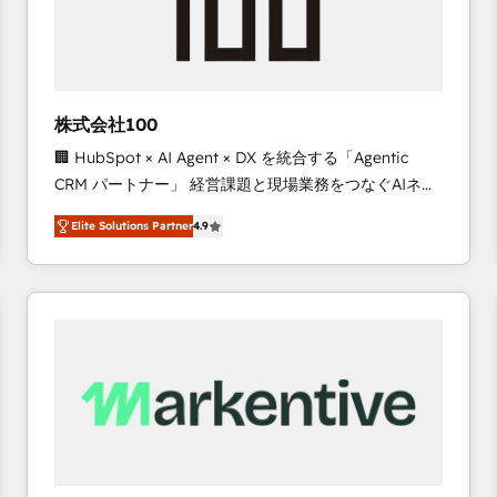
株式会社100
🏢 HubSpot × AI Agent × DX を統合する「Agentic
CRM パートナー」 経営課題と現場業務をつなぐAIネイ
ティブ・エージェンシーとして、HubSpot Eliteの実装
Elite Solutions Partner
4.9
力で顧客フロント業務を再設計します。 💡 100inc は何
をする会社か？ HubSpotを共通基盤に、AIエージェン
トを組み込んだ顧客フロント業務（マーケティング・営
業・CS）を組織全体で設計・実装する日本のAIネイテ
ィブ・エージェンシーです。事業部・グループ会社・部
門が分立する組織で、データと業務プロセスのサイロ化
を、CRMを軸とした全社共通基盤に再構築します。意
思決定者・PMO・現場担当者に並走します。 1️⃣
HubSpot導入・活用支援 顧客データの一元化から、
GTMの見える化・自動化まで。全Hub統合運用、デー