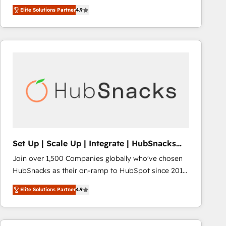
Hire an agency that's experienced in every inch of
Elite Solutions Partner
4.9
HubSpot and willing to work hand-in-hand with your
team to simplify the complex and build a better
experience for your team and customers.
Set Up | Scale Up | Integrate | HubSnacks
FlexPlan
Join over 1,500 Companies globally who've chosen
HubSnacks as their on-ramp to HubSpot since 2014
Simple pay-as-you-go plans that accelerate value...
Elite Solutions Partner
4.9
1️⃣ Set Up | Onboarding New or Check-fixing existing
HubSpot portals 2️⃣ Scale Up | 100% HubSpot Task
Execution... Global 24/7 ... All Experts 3️⃣ Integrate |