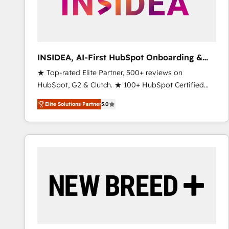
INSIDEA, AI-First HubSpot Onboarding &
RevOps
★ Top-rated Elite Partner, 500+ reviews on
HubSpot, G2 & Clutch. ★ 100+ HubSpot Certified
Experts & Trainers across the team ★ 1,500+
Elite Solutions Partner
5.0
implementations across five continents ★ AI-First,
RevOps-led, Onboarding obsessed ★ Company of
the Year 2024/25 INSIDEA helps growing companies
turn HubSpot into a revenue engine. We onboard
your team, migrate your data, and build AI-powered
workflows that drive adoption from week one, in
your time zone. What we do ➤ Onboarding: Live in
weeks, with workflows built around your business,
not a template. ➤ Migration: Move from any legacy
CRM. Zero downtime, full data integrity. ➤