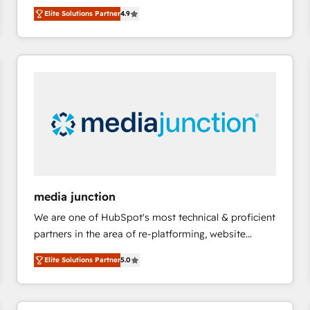
operational efficiency of HubSpot. The fastest-
HubSpot大百科 出版 CRM・AI活用に関するご相談、現
Elite Solutions Partner
4.9
growing tech-enabler & facilitator, MakeWebBetter,
状整理の壁打ちなど、構想段階からお気軽にお問い合わ
hands you the blend of HubSpot expertise &
せください。
eminent solutions & integrations. Trust us to
streamline your HubSpot experience. 🚀HubSpot
Elite Partners with 10+ years of HubSpot experience
🤝HubSpot Premier Integration partner 🤝Google
Premier Partner 2023 🌟5 HubSpot Accreditations 🌟
Won HubSpot Theme Challenge 2021 🌟INBOUND’19
HubSpot Rising Star Why us? Harnessing the full
potential of the powerful HubSpot CRM. ✔️A team of
HubSpot experts backed by over 10+ years of
media junction
HubSpot experience ✔️Flexible pricing models —
We are one of HubSpot's most technical & proficient
Hourly-fee (assigned one Dedicated HubSpot
partners in the area of re-platforming, website
Admin); Monthly-fee (HubSpot Admin + Project
design & development. We specialize in multi-hub
Manager); and Fixed Project Cost (as per
Elite Solutions Partner
5.0
implementations for mid-market & enterprise
requirement). ✔️Helped over 25,000+ customers so
companies. We are woman-owned, powered by
far with our HubSpot solutions. ✔️Bespoke apps &
coffee, and we ❤️ dogs. We produce award-winning
on-demand bundle services. Connect with us today!