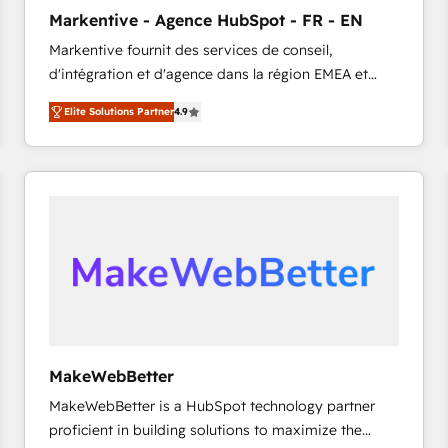
タ品質設計、グループ横断のCRM統合に対応します。
Markentive - Agence HubSpot - FR - EN
2️⃣ AIエージェント組織構築 営業・マーケティング業務
Markentive fournit des services de conseil,
の一部をAIが自律実行する組織への移行を設計・実装。
d'intégration et d'agence dans la région EMEA et
Breeze・Claude等をHubSpotと連携させ、役割定義・
North America. Avec plus de 115 experts en
運用ルール・成果指標まで含めて設計します。 3️⃣ 全社
Elite Solutions Partner
4.9
marketing automation, Growth, Revops, CRM et
DX × AI推進のPMO伴走支援 複数部門をまたぐDX×AI変
webdesign. Markentive is both a consulting firm, a
革を、構想から実装・定着までPMOとして主導。「設
digital agency and an integrator. With over 115
定の代行ではなく、設計の責任」を引き受け、部門横断
experts in marketing automation, growth, revops,
の統合・浸透・変革管理を実行します。 ▸ CMS戦略設
CRM and webdesign (We focus on EMEA - USA
計・構築：リード獲得・CVR・SEOを前提にした情報設
customers).
計・導線設計・テンプレート設計をContent Hubで一体
提供。 ▸ 既存CRM・MAからの移行支援：Salesforce・
Marketo・Pardot等からの移行、カスタム設計、履歴
データ移行と活用設計まで。 ▸ AEO対応：ChatGPT・
Perplexity等のAI検索からの流入・引用を前提にコンテ
ンツとサイト構造を最適化。 🏆 なぜ100incを選ぶの
MakeWebBetter
か？ ✓ HubSpot Eliteパートナー認定 ✓ HubSpotアワ
MakeWebBetter is a HubSpot technology partner
ード受賞・HUGリーダー ✓ ISO27001:2022 /
proficient in building solutions to maximize the
ISO9001:2015 取得 ✓ 400社以上の導入実績 ✓