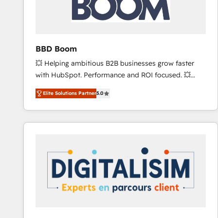
across offices and consulting teams in the UK, USA,
Canada, Germany, France, Belgium, Singapore, and
South Africa. Certified compliant with ISO/IEC
27001:2022 and ISO 9001:2015 across all seven
BBD Boom
international offices and 175+ employees.
💥 Helping ambitious B2B businesses grow faster
with HubSpot. Performance and ROI focused. 💥
BBD Boom is the HubSpot partner that can help you
Elite Solutions Partner
5.0
to HubSpot Better. We work with your teams to
solve all your HubSpot challenges and improve user
adoption, sales process and marketing results.
Services 📚 Onboarding your team to HubSpot for
the first time 🔧 Designing and optimising your
HubSpot set-up for better results 🌐 Website design
and build using HubSpot 🔌 Integrating HubSpot
with other systems 🎓 Training your teams to be
HubSpot pros 📊 Lead generation services using
HubSpot Why us? - SIX HubSpot Accreditations -
awarded by HubSpot after a rigorous process for