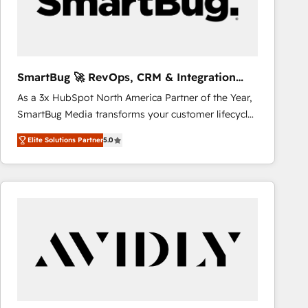
SmartBug 🚀 RevOps, CRM & Integration
Experts
As a 3x HubSpot North America Partner of the Year,
SmartBug Media transforms your customer lifecycle
into a revenue engine. Our unified ecosystem
Elite Solutions Partner
5.0
includes specialized divisions Globalia (AI &
Software) and Point Success Media (Paid Media),
making this the official home for all three brands. 🔄
Implementation & Integration - Seamless migrations
and system integrations powered by Globalia’s
technical development team. - 19 HubSpot-certified
trainers to drive platform adoption. 📈 Revenue
Generation - Full-funnel marketing and high-
performance advertising via Point Success Media. -
Expert deployment of Breeze AI and custom agents