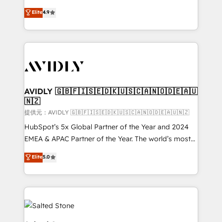
Strategy: Activate Breeze Agents, configure HubSpot
North America. Avec plus de 115 experts en
Elite
4.9
AI, & maximize AEO with tailored AI services. 🧩
marketing automation, Growth, Revops, CRM et
Integrations: Extend HubSpot with custom
webdesign. Markentive is both a consulting firm, a
integrations, hosting, & maintenance.
digital agency and an integrator. With over 115
experts in marketing automation, growth, revops,
CRM and webdesign (We focus on EMEA - USA
customers).
AVIDLY 🇬🇧🇫🇮🇸🇪🇩🇰🇺🇸🇨🇦🇳🇴🇩🇪🇦🇺
🇳🇿
提供元：AVIDLY 🇬🇧🇫🇮🇸🇪🇩🇰🇺🇸🇨🇦🇳🇴🇩🇪🇦🇺🇳🇿
HubSpot’s 5x Global Partner of the Year and 2024
EMEA & APAC Partner of the Year. The world’s most
experienced and fully accredited HubSpot Solutions
Elite
5.0
Partner. 🚀 With 2,750+ HubSpot projects delivered
and 370+ specialists across EMEA, APAC and NAM,
we de-risk complex CRM programmes and
accelerate ROI across every HubSpot Hub. 🧭 From
multi-region migrations to AI-powered automation,