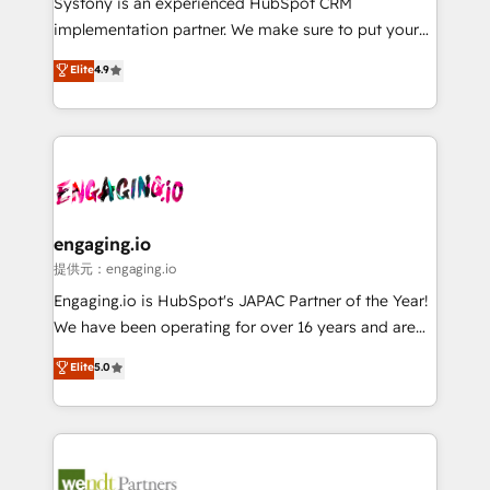
Systony is an experienced HubSpot CRM
broke. Built for mid-market reality—practical
implementation partner. We make sure to put your
solutions that work with your actual headcount and
organization's needs and goals first and think along
Elite
4.9
constraints. By the Numbers 🏆 Top 1% of all
with your organization. We are only satisfied once
HubSpot partners 🔄 Top 5% globally in client
you are too. Why Systony? - 20+ years of
retention 📅 8+ years of consistent results since 2017
experience with CRM, Marketing, Sales & Service
Who We Serve Revenue teams, marketing leaders,
implementations - 500+ successful onboardings -
and sales ops at mid-market companies ready to
Own back-end developers - Complex data
move beyond spreadsheets into unified systems
migrations (e.g. Salesforce, MS Dynamics, Perfect
that drive real business results.
View, SuperOffice) - Custom integrations (e.g. MS
engaging.io
Business Central, Navision, AX, SAP, Exact, AFAS) We
提供元：engaging.io
focus on growing B2B companies in the SME sector
Engaging.io is HubSpot's JAPAC Partner of the Year!
such as manufacturing, SaaS, business services and
We have been operating for over 16 years and are
wholesaler companies. As an experienced HubSpot
one of HubSpot's most experienced and technically
Elite
5.0
partner, we know how important user adoption is.
capable Agency Partners globally. We specialise in
That's why we have developed a step-by-step
complex CRM migrations, implementations,
implementation process that focuses on user
integrations, custom CMS portal development,
adoption. We’re experts on connecting data,
design & UX for mid to large to multi national
technology and people with each other. Together we
businesses. Our teams are based in North America