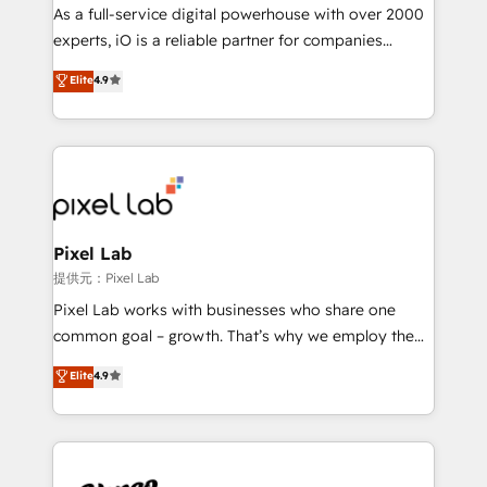
CRM and marketing data, not just implement a
As a full-service digital powerhouse with over 2000
system - Accelerate impact with a partner who
experts, iO is a reliable partner for companies
understands both strategy and technology
looking to strengthen their position in the fields of
Elite
4.9
marketing, technology, content, strategy and
creation. iO combines in-depth knowledge on both
the marketing and technology end of HubSpot,
creating impactful inbound marketing strategies
from end-to-end. Teams of marketing specialists,
developers, copywriters and designers work side by
side to meet the specific demands of every client
Pixel Lab
and project. Dedicated HubSpot teams combine all
提供元：Pixel Lab
skills for HubSpot projects from strategy to
Pixel Lab works with businesses who share one
implementation and training. Skilled in-house
common goal – growth. That’s why we employ the
developers are building HubSpot CMS websites and
latest innovations in disruptive technology in our
Elite
4.9
complex API integrations with external platforms.
approach to web design, sales enablement and
Working from several campuses across Belgium, The
inbound marketing that deliver month-on-month
Netherlands, Denmark and Sweden, iO currently
growth for our client's businesses. These methods
supports the growth of big and small companies
are confirmed by data-driven results so you can see
such as Brussels Airport, Volvo, Farmaline, Agilitas,