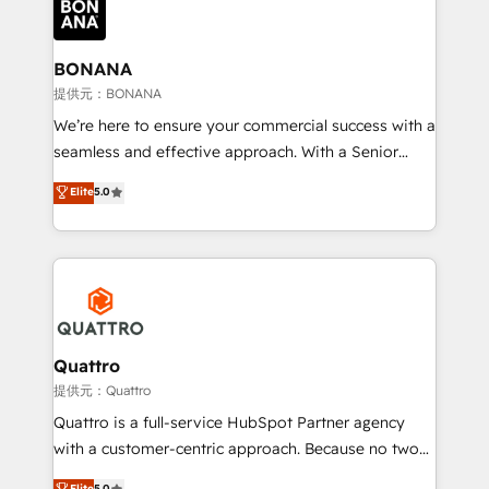
business, operational and technical requirements to
life, and creates a 360˚ view of your customer to
help your teams do more. We specialise in HubSpot
BONANA
technical services, website design and development
提供元：BONANA
as well as agency services that help set you up for
We’re here to ensure your commercial success with a
success. Now, more than ever you need to connect
seamless and effective approach. With a Senior
and align your website and marketing to sales and
team that has 10+ years of experience in HubSpot,
Elite
5.0
customer service. It's time to empower your teams
we have a deep understanding of SaaS, Business
to create great customer experiences that generate
Services and E-commerce together with Retail. We
more leads, close more business and engage your
streamline and enhance your Sales, Marketing &
customers. Let's work side-by-side to make it
Service efforts, providing insights in your
happen.
commercial operations. We're good at RevOps,
automating and optimizing your marketing, sales &
service operations with AI, designing and building
Quattro
your website, and we drive growth through Account-
提供元：Quattro
Based Marketing, SEO, SEA and many other tactics.
Quattro is a full-service HubSpot Partner agency
No worries, we will advise you in which to deploy
with a customer-centric approach. Because no two
and help you to get the best measurable ROI. This
clients have the same needs, Quattro offer a
Elite
5.0