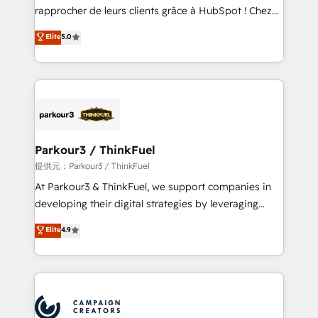
business services. We prepare a customized
rapprocher de leurs clients grâce à HubSpot ! Chez
business case that demonstrates the value and
DIGITALISIM, nous avons l'intime conviction que la
Elite
5.0
impact of your digital transformation, including a
réussite des entreprises passe par l’innovation web,
detailed financial rationale with a focus on ROI and
le marketing digital, et la relation client ! C'est
TCO. As a trusted extension of your team, we
pourquoi, nos experts sont à la fois capables de
believe in the power of partnership. Together, we
gérer votre projet de création de site internet, votre
embark on a transformational journey that sets your
référencement, votre stratégie digitale et le pilotage
business up for long-term success. Unlock your
et l'intégration d'HubSpot ! Les grandes phases d'un
business. If not now, when?
projet HubSpot avec DIGITALISIM : 🧽 Nettoyage,
Parkour3 / ThinkFuel
migration et intégration des bases de données. 🚀
提供元：Parkour3 / ThinkFuel
Développement des interfaces avec vos logiciels
At Parkour3 & ThinkFuel, we support companies in
métiers ⚙️ Configuration de la plateforme HubSpot
developing their digital strategies by leveraging
📈 Configuration de rapports et tableaux de bord 🤝
technologies and automating their marketing and
Elite
4.9
Book Process & Guidelines utilisateurs 🎓
sales processes to generate growth. Our offer spans
Formations des utilisateurs
from Strategy to Operations. We specialize in CRM
onboarding and implementation, web design, sales
& marketing automation, and digital marketing. With
extensive experience working with tech companies