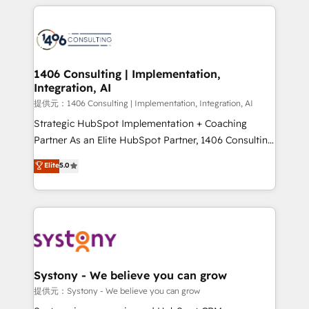
help businesses grow through technology, creativity,
Data Migration & Custom Integration
AI and strategy. For over 12 years, we’ve delivered
500+ HubSpot implementations, building end-to-
end solutions that integrate CRM, AI automation,
inbound and loop marketing, content, and digital
1406 Consulting | Implementation,
Integration, AI
creativity. Our multicultural team works in Spanish,
Portuguese, and English to design scalable strategies
提供元：1406 Consulting | Implementation, Integration, AI
that drive measurable growth. 🌎 Highlights: • 10+
Strategic HubSpot Implementation + Coaching
years as a HubSpot partner. • 2023 Impact Awards:
Partner As an Elite HubSpot Partner, 1406 Consulting
Platform Migration Excellence. • Top 3 Partner of the
helps mid-market revenue teams transform how
Elite
5.0
Year LATAM 2022, 2023, 2024, 2025. • Partner of the
they sell, market, and serve. We don't just build your
Year 2024. • Organizer of Aliados.ai (AI, marketing &
HubSpot—we teach your team to own it, then stay
tech global congress). 👉 Ready to scale your
to help you keep winning. What We Do ⚙️ CRM
business with HubSpot? Let Cebra’s experts help
Implementations across Marketing, Sales, Service,
you grow faster, smarter, and with impact.
Data & Content 📈 Sales & Marketing Alignment +
Revenue Team Enablement 🤖 Breeze AI & Custom
Agent Creation 🔄 Custom Integrations & Data
Systony - We believe you can grow
Migration Why 1406 We become part of your team.
提供元：Systony - We believe you can grow
Your team learns while we build. We fix what others