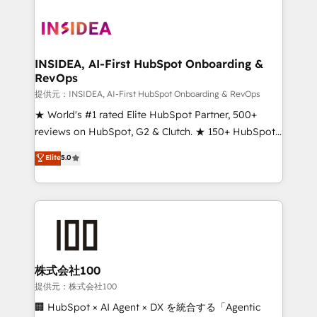
INSIDEA, AI-First HubSpot Onboarding &
RevOps
提供元：INSIDEA, AI-First HubSpot Onboarding & RevOps
★ World's #1 rated Elite HubSpot Partner, 500+
reviews on HubSpot, G2 & Clutch. ★ 150+ HubSpot
Certified Experts & Trainers across the team ★
Elite
5.0
1,500+ implementations across five continents ★ AI-
First, RevOps-led, Onboarding obsessed ★
Company of the Year 2024/25 INSIDEA helps
growing companies turn HubSpot into a revenue
engine. We onboard your team, migrate your data,
and build AI-powered workflows that drive adoption
from week one, in your time zone. What we do ➤
株式会社100
Onboarding: Live in weeks, with workflows built
提供元：株式会社100
around your business, not a template. ➤ Migration:
🏢 HubSpot × AI Agent × DX を統合する「Agentic