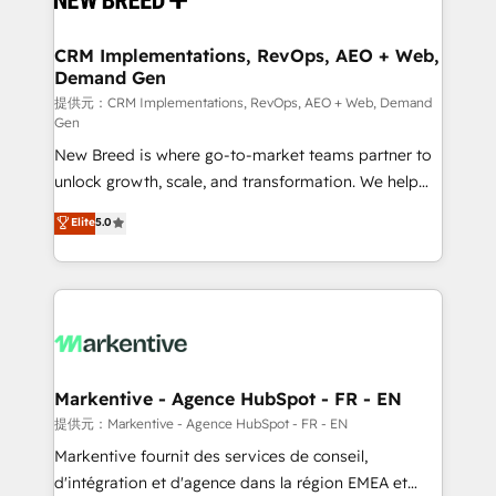
定の代行ではなく、設計の責任」を引き受け、部門横断
technical development team. - 19 HubSpot-certified
の統合・浸透・変革管理を実行します。 ▸ CMS戦略設
trainers to drive platform adoption. 📈 Revenue
CRM Implementations, RevOps, AEO + Web,
計・構築：リード獲得・CVR・SEOを前提にした情報設
Demand Gen
Generation - Full-funnel marketing and high-
計・導線設計・テンプレート設計をContent Hubで一体
performance advertising via Point Success Media. -
提供元：CRM Implementations, RevOps, AEO + Web, Demand
Gen
提供。 ▸ 既存CRM・MAからの移行支援：Salesforce・
Expert deployment of Breeze AI and custom agents
Marketo・Pardot等からの移行、カスタム設計、履歴
New Breed is where go-to-market teams partner to
to automate growth. 🏆 Elite Excellence - 8 platform
データ移行と活用設計まで。 ▸ AEO対応：ChatGPT・
unlock growth, scale, and transformation. We help
accreditations and deep HIPAA-compliance
Perplexity等のAI検索からの流入・引用を前提にコンテ
companies activate HubSpot’s AI-powered
expertise. - A team of 250+ experts dedicated to
Elite
5.0
ンツとサイト構造を最適化。 🏆 なぜ100incを選ぶの
customer platform and operationalize HubSpot’s
your resilient growth.
か？ ✓ HubSpot Eliteパートナー認定 ✓ HubSpotアワ
Loop Marketing framework through expert-led
ード受賞・HUGリーダー ✓ ISO27001:2022 /
services, smart agents, and purpose-built apps,
ISO9001:2015 取得 ✓ 400社以上の導入実績 ✓
tailored to your business. Together, we unlock
HubSpot大百科 出版 CRM・AI活用に関するご相談、現
results, fast. ⚙️CRM & RevOps: Align all Hubs to your
状整理の壁打ちなど、構想段階からお気軽にお問い合わ
buyer journey for clean data, scalability, & reporting.
せください。
🎯Demand Gen & ABM: Drive pipeline with inbound,
Markentive - Agence HubSpot - FR - EN
ABM, AEO, SEO, & paid media. 👩‍💻Web Design:
提供元：Markentive - Agence HubSpot - FR - EN
Build high-performing websites with UX, messaging,
Markentive fournit des services de conseil,
& conversion strategy that drive results. 🤖AI
d'intégration et d'agence dans la région EMEA et