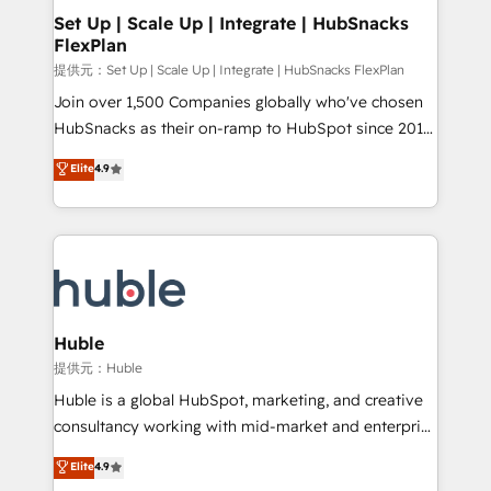
Award 🏆2020 Elite Solutions Partner 🏆2019
Set Up | Scale Up | Integrate | HubSnacks
FlexPlan
Integrations HubSpot Impact Award 🏆2019
Marketing Enablement HubSpot Impact Award 🏆
提供元：Set Up | Scale Up | Integrate | HubSnacks FlexPlan
2018 Website Design HubSpot Impact Award 🏆2017
Join over 1,500 Companies globally who've chosen
Website Design HubSpot Impact Award 🏆2016
HubSnacks as their on-ramp to HubSpot since 2014
Growth-Driven Design Agency of the Year 🏆2016
Simple pay-as-you-go plans that accelerate value...
Elite
4.9
Sales Enablement HubSpot Impact Award 🏆2015
1️⃣ Set Up | Onboarding New or Check-fixing existing
Growth-Driven Design Agency of the Year 🏆2015
HubSpot portals 2️⃣ Scale Up | 100% HubSpot Task
Became the 5th Agency to reach Diamond 🏆2014
Execution... Global 24/7 ... All Experts 3️⃣ Integrate |
HubSpot COS Performance Award 🏆2014 HubSpot
your entire Tech Stack with Custom Integrations
COS Design Award 🏆2013 HubSpot Marketplace
Slash months from your API Integration project... ⬅️
Provider of the Year 🏆2011 Became a HubSpot
Click "Contact Business" ⬅️ to access 150+ Kickstart
Partner 📆Founded in 1997
Integration templates that put HubSpot in the center
Huble
of your tech stack, syncing... 🛍️ Shopify or
提供元：Huble
WooCommerce 💲 Stripe or Paypal 💰 Sage or
Huble is a global HubSpot, marketing, and creative
Netsuite 🤖 Google or Microsoft ✍️ DocuSign or
consultancy working with mid-market and enterprise
PandaDoc 🌐 Avalara or Quaderno HubSnacks holds
businesses. We go beyond implementation, shaping
Elite
4.9
the rare Advanced "Custom Integrations"
the strategy, processes, and teams that turn