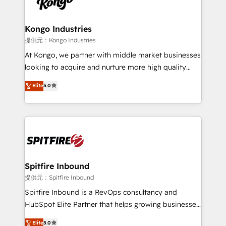
exactly where your marketing budget is being used
Streamz and Michelin.
and how. In a few months, you can boost leads, ROI
and overall revenue to a level not feasible with
Kongo Industries
traditional methods. If you’re a frustrated marketing
提供元：Kongo Industries
manager or business owner sick of wasting budget
At Kongo, we partner with middle market businesses
with generic agencies and their outdated methods,
looking to acquire and nurture more high quality
we are here to help. We help ambitious businesses
leads. We use digital media, marketing cloud,
Elite
5.0
just like yours attract more high-quality leads
automation and software integration to drive sales
throughout each stage of the buying cycle with
and, deliver clarity on marketing expenditure.
conversion-ready websites, engaging content
specifically targeted to your key audiences and
enable sales teams with the process, technology and
training to smash targets.
Spitfire Inbound
提供元：Spitfire Inbound
Spitfire Inbound is a RevOps consultancy and
HubSpot Elite Partner that helps growing businesses
design predictable, scalable revenue-driving
Elite
5.0