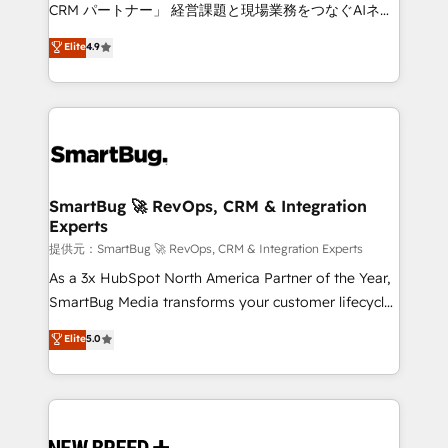
Move from any legacy CRM. Zero downtime, full data
CRM パートナー」 経営課題と現場業務をつなぐAIネイ
integrity. ➤ Implementation: Configure HubSpot to
ティブ・エージェンシーとして、HubSpot Eliteの実装
Elite
4.9
run your revenue process. Sales, marketing, and
力で顧客フロント業務を再設計します。 💡 100inc は何
service wired together. ➤ AI and Integrations: Layer
をする会社か？ HubSpotを共通基盤に、AIエージェン
Breeze AI, custom agents, and APIs to remove
トを組み込んだ顧客フロント業務（マーケティング・営
manual work. ➤ Ongoing Management: Monthly
業・CS）を組織全体で設計・実装する日本のAIネイテ
tune-ups, feature rollouts, adoption coaching. Buying
ィブ・エージェンシーです。事業部・グループ会社・部
HubSpot, switching to it, or reviving a stale portal?
門が分立する組織で、データと業務プロセスのサイロ化
We are built for the work.
を、CRMを軸とした全社共通基盤に再構築します。意
SmartBug 🚀 RevOps, CRM & Integration
Experts
思決定者・PMO・現場担当者に並走します。 1️⃣
HubSpot導入・活用支援 顧客データの一元化から、
提供元：SmartBug 🚀 RevOps, CRM & Integration Experts
GTMの見える化・自動化まで。全Hub統合運用、デー
As a 3x HubSpot North America Partner of the Year,
タ品質設計、グループ横断のCRM統合に対応します。
SmartBug Media transforms your customer lifecycle
2️⃣ AIエージェント組織構築 営業・マーケティング業務
into a revenue engine. Our unified ecosystem
Elite
5.0
の一部をAIが自律実行する組織への移行を設計・実装。
includes specialized divisions Globalia (AI &
Breeze・Claude等をHubSpotと連携させ、役割定義・
Software) and Point Success Media (Paid Media),
運用ルール・成果指標まで含めて設計します。 3️⃣ 全社
making this the official home for all three brands. 🔄
DX × AI推進のPMO伴走支援 複数部門をまたぐDX×AI変
Implementation & Integration - Seamless migrations
革を、構想から実装・定着までPMOとして主導。「設
and system integrations powered by Globalia’s