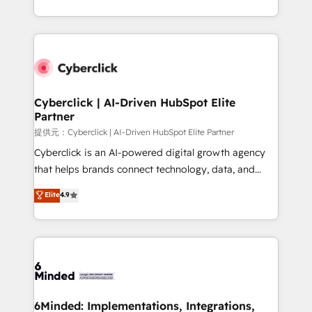
America. From casual user to super fan: make
Canada, we’ve delivered thousands of successful
HubSpot an experience you LOVE!
HubSpot projects for mid-market and enterprise
clients worldwide, with over 10 years experience. We
combine HubSpot, data, and AI to design connected
go-to-market systems that align people, process,
and technology for predictable, scalable revenue
Cyberclick | AI-Driven HubSpot Elite
Partner
growth. Our expertise spans RevOps, CRM and data
architecture, AI enablement, and strategic marketing,
提供元：Cyberclick | AI-Driven HubSpot Elite Partner
delivered through our proprietary FLAIR framework
Cyberclick is an AI-powered digital growth agency
for responsible AI adoption. As a HubSpot Elite
that helps brands connect technology, data, and
Partner and ISO 27001:2022 certified consultancy,
creativity to achieve measurable results. Founded in
Elite
4.9
we blend strategy, creativity, and technology to help
Barcelona and operating across Spain, LATAM, and
organisations scale smarter and grow stronger.
the UK, we support global companies in building
smarter marketing, sales, and customer success
strategies. As the only HubSpot Elite Partner in
Iberia (Spain & Portugal), we combine human insight
with intelligent automation to drive sustainable
growth. Our multidisciplinary team designs solutions
6Minded: Implementations, Integrations,