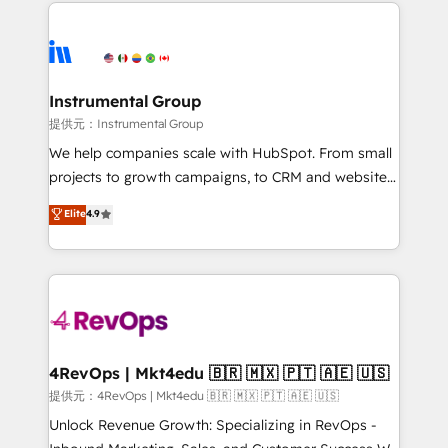
eminent solutions & integrations. Trust us to
there’s a good chance one of our globally integrated
streamline your HubSpot experience. 🚀HubSpot
teams has worked with clients just like you Let’s
Elite Partners with 10+ years of HubSpot experience
explore whether S2 is the partner you’ve been
🤝HubSpot Premier Integration partner 🤝Google
looking for...and get your next big initiative moving!
Premier Partner 2023 🌟5 HubSpot Accreditations 🌟
Instrumental Group
Won HubSpot Theme Challenge 2021 🌟INBOUND’19
提供元：Instrumental Group
HubSpot Rising Star Why us? Harnessing the full
We help companies scale with HubSpot. From small
potential of the powerful HubSpot CRM. ✔️A team of
projects to growth campaigns, to CRM and websites.
HubSpot experts backed by over 10+ years of
Hire an agency that's experienced in every inch of
Elite
4.9
HubSpot experience ✔️Flexible pricing models —
HubSpot and willing to work hand-in-hand with your
Hourly-fee (assigned one Dedicated HubSpot
team to simplify the complex and build a better
Admin); Monthly-fee (HubSpot Admin + Project
experience for your team and customers.
Manager); and Fixed Project Cost (as per
requirement). ✔️Helped over 25,000+ customers so
far with our HubSpot solutions. ✔️Bespoke apps &
on-demand bundle services. Connect with us today!
4RevOps | Mkt4edu 🇧🇷 🇲🇽 🇵🇹 🇦🇪 🇺🇸
提供元：4RevOps | Mkt4edu 🇧🇷 🇲🇽 🇵🇹 🇦🇪 🇺🇸
Unlock Revenue Growth: Specializing in RevOps -