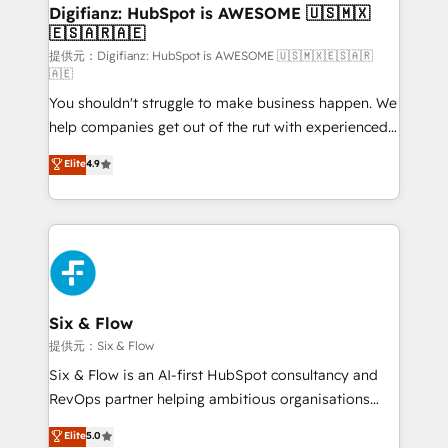
framework, meaning we've been accredited by
Digifianz: HubSpot is AWESOME 🇺🇸🇲🇽
🇪🇸🇦🇷🇦🇪
HubSpot and vetted by the CCS, which means we
can support public sector companies as well the
提供元：Digifianz: HubSpot is AWESOME 🇺🇸🇲🇽🇪🇸🇦🇷
🇦🇪
other ones listed in our profile. Our services: -
You shouldn't struggle to make business happen. We
HubSpot implementation - HubSpot CMS website
help companies get out of the rut with experienced,
build We can do lots of things. But everything we do
process-oriented teams implementing HubSpot
is there for you to: - Grow revenue, and run your
Elite
4.9
Marketing, Sales, Service, CMS and Operations Hub,
business more efficiently - Build stronger
so selling and actually engaging with your customers
relationships with customers - Make better
feels easy and pain-free. We are a top ranked
decisions with data - Find a new voice and reach
HubSpot Elite Partner, winner of Rookie of the Year
more people - Get the most out of your HubSpot
and Customer First Awards, 4.9/5 rating in HubSpot
investment
Reviews and 4.9/5 rating in Clutch Reviews. Digifianz
helps the following industries: logistics & 3PL, home
Six & Flow
improvement & construction, branding and
提供元：Six & Flow
commercialization, real estate, health, education,
Six & Flow is an AI-first HubSpot consultancy and
SaaS, Software Dev & IT and consulting, make the
RevOps partner helping ambitious organisations
most out of their HubSpot experience operating in
grow with clarity, confidence, and intelligence.
Elite
5.0
the United States, EU, UAE, Mexico and Latin
Operating across the UK, Netherlands, Ireland, and