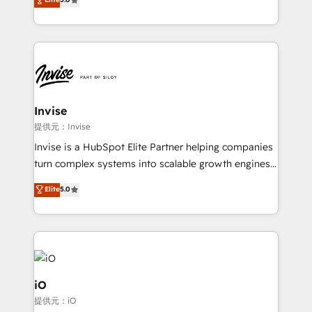
brings us to our mission; to effectively guide as
bespoke approach for every client. Services include
much Benelux companies as possible to be
business growth strategies, sales enablement, CRM
commercially successful.
set-up, Migrations, Integrations, Enterprise level
Sales Hub, Marketing Hub, Customer Support Hub,
Ops Hub Software, inbound marketing strategy,
content strategies, branding, HubSpot CMS,
bespoke web apps and growth driven design
Invise
websites. Experienced in helping Global B2B
提供元：Invise
Manufacturers, Fintech, Professional Services, IT and
Invise is a HubSpot Elite Partner helping companies
SaaS industries.
turn complex systems into scalable growth engines.
We combine strategy, technology and change
Elite
5.0
management to drive measurable results. As part of
the fast-growing Siloy Group, we unite more than
250+ HubSpot experts across Europe – ready to
build a CRM architecture optimized to support your
business goals. Talk to us if you’re looking to: -
Connect marketing, sales and operations around one
iO
reliable source of truth - Unlock the full value of your
提供元：iO