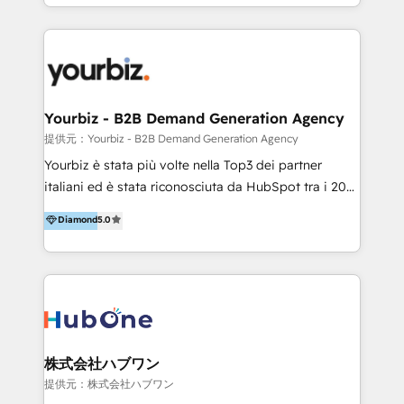
HubSpot’s full potential through: 💎HubSpot Audits,
Management & Optimization 💎RevOps-powered
HubSpot Onboarding & CRM Implementation 💎
Brand Development, Growth Strategy, AI SEO &
Performance Marketing 💎Data Migration & Custom
Integrations 💎Go-To-Market (GTM) Strategies &
Yourbiz - B2B Demand Generation Agency
Account-Based Marketing 💎CMS Development &
提供元：Yourbiz - B2B Demand Generation Agency
Conversion-Focused Websites With a 5.0⭐average
Yourbiz è stata più volte nella Top3 dei partner
rating and 140+ verified client reviews on the
italiani ed è stata riconosciuta da HubSpot tra i 20
HubSpot Ecosystem, TRooInbound is trusted by
migliori partner EMEA per la gestione del cliente.
Diamond
5.0
businesses globally for consistent delivery and high
Stiamo accompagnando oltre 100 aziende nella
client satisfaction. With deep HubSpot expertise and
digitalizzazione e ottimizzazione dei processi di
a focus on performance, we build systems that scale
marketing e vendita. Il nostro metodo DAM è stato
across marketing, sales, and service. Ready to grow
validato da oltre 350 manager: inizia con una precisa
your business with a proven and reliable HubSpot
mappatura dei canali di acquisizione dei contatti e
Diamond Partner? 👉Connect with TRooInbound
dei processi aziendali. Siamo accreditati da
today (https://www.trooinbound.com/contact-us)
HubSpot come fornitore ufficiale per le integrazioni
株式会社ハブワン
tra il CRM e altri sistemi aziendali, tra cui SAP,
提供元：株式会社ハブワン
AS400, TeamSystem. HubSpot ci ha riconosciuto