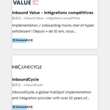
ーーーーーーーーーーーーーーーーーーー 【プロジェ
年に国内初のBtoB営業DXに関する書籍『業務効率化か
クトの主な進め方】 -オンライン無料相談（初回60〜
らはじめるBtoB営業DX BtoB営業もここまでデジタル
Inbound Value - Intégrations compétitives
90分程度） -現状課題の抽出、現実的な目標の確認 -要
化できる! 」を出版いたしました。 HubSpotの導入／
提供元：Inbound Value - Intégrations compétitives
件整理、必要十分なHubSpot製品の組合せのご提案 -お
活用支援以外にも、下記のようなサービスを提供してい
Implémentation / onboarding moins cher et hyper
見積り提示・ご承認、スケジュール決定、プロジェクト
ます。 - ABMターゲット定義 / リスト作成 - カスタマ
satisfaisant ! Depuis + de 10 ans, nous
キックオフ -マーケティング戦略策定（KGI）、ウェブ
ージャーニー設計 - CRM / MA / SFAの設計 / 構築 / 定
accompagnons des entreprises dans
戦略・戦術の設計（KPI） -全体導線遷移設計、ビジュ
Diamond
5.0
着 - WEB / LP / BtoB-EC制作 - WEB広告(Google/FB
l’automatisation de leur croissance digitale via
アルデザイン制作 -コンテンツ制作（取材、写真・動画
他)運用 - 記事コンテンツ / 動画制作 - インサイドセー
HubSpot avec une approche compétitive. Nous
撮影、ライティングなど） -ノーコードCMSテーマテン
ルス代行 - 営業研修 / セールスイネーブルメント - ウ
aidons nos clients à générer plus de RDV en
プレート構築（CMS Hub） -顧客ライフサイクルステ
ェビナー / 展示会リード獲得 - BtoBマーケティング組
automatisant les tunnels d’acquisition digitaux. Nous
ージ定義・構築（CRM） -マーケティングシナリオ定
織構築
sommes une agence d’Inbound marketing et sales à
義・構築（Marketing Hub） -営業パイプラインの定
Paris, Montpellier et Rennes.
義・構築（Sales Hub） -外部システム連携
InboundCycle
（Salesforce,SanSan,freeeなどとのデータ連携） -テ
提供元：InboundCycle
スト公開・ブラウザチェック -本番公開、操作レクチャ
ー・マニュアル作成 -運用支援開始 ーーーーーーーーー
InboundCycle, a global HubSpot implementation
ーーーーーーーーーーーーーーーーーーーーー まずは
and integration provider with over 10 years of
ハブワンにお気軽にご相談ください。
experience, serves businesses in diverse industries.
Diamond
4.9
With offices in Spain, Chile, Mexico, and Brazil, our