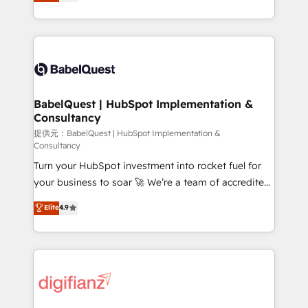
Welcome to our Profile! We help with: • CRM
nurturing sequences. - Cross-hub setup across
implementation, reports, workflows, and team
Marketing, Sales, Operations, and Service Hubs. -
training • CRM migration from Salesforce, Pipedrive,
Ongoing optimization, managed support, and
Dynamics and others • Technical projects including
scalable retainers. Let’s make HubSpot your most
custom API integrations with ERP (and other
powerful growth engine. Built to convert, scale, and
systems) • AI governance for HubSpot-centred
drive results.
operations A little about us: • Boutique 'Elite' team of
BabelQuest | HubSpot Implementation &
Consultancy
12 • 150+ clients across Sales Hub, Marketing Hub,
Service Hub, Data Hub and CMS • ISO/IEC
提供元：BabelQuest | HubSpot Implementation &
Consultancy
27001:2022, ISO 9001:2015, and ISO 42001:2023
Turn your HubSpot investment into rocket fuel for
certified - the AI management standard • GuardHub:
your business to soar 🚀 We’re a team of accredited
our AI governance framework, built on ISO 42001
HubSpot experts ready to help you. We can
Ready for the next step? Click the 👈 '𝗖𝗼𝗻𝘁𝗮𝗰𝘁
Elite
4.9
implement the platform into complex business
𝗯𝘂𝘀𝗶𝗻𝗲𝘀𝘀' button to get in touch (𝘸𝘦'𝘳𝘦 𝘴𝘶𝘱𝘦𝘳
environments, optimise what you've got and make
𝘳𝘦𝘴𝘱𝘰𝘯𝘴𝘪𝘷𝘦)
sure you can actually use it, build your website in
HubSpot or create an inbound marketing strategy
for you and execute it on HubSpot. We are on the
G-Cloud 14 CCS (Crown Commercial Service)