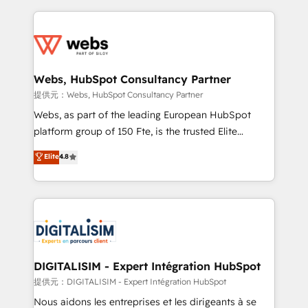
sales, and service hubs • Built-in flexibility for
adoption, sales process and marketing results.
startups to global brands
Services 📚 Onboarding your team to HubSpot for
the first time 🔧 Designing and optimising your
HubSpot set-up for better results 🌐 Website design
and build using HubSpot 🔌 Integrating HubSpot
Webs, HubSpot Consultancy Partner
with other systems 🎓 Training your teams to be
提供元：Webs, HubSpot Consultancy Partner
HubSpot pros 📊 Lead generation services using
Webs, as part of the leading European HubSpot
HubSpot Why us? - SIX HubSpot Accreditations -
platform group of 150 Fte, is the trusted Elite
awarded by HubSpot after a rigorous process for
HubSpot CRM Partner offering you a roadmap on
Elite
4.8
CRM, Solutions Architecture, Onboarding , Data
maximizing EBITDA and achieving Commercial
Migration, Custom Integration & Platform
Excellence. With our targeted processes, we
Enablement -Onboarded over 500 businesses to
strengthen your digital transformation and minimize
HubSpot -Top 1% of partners worldwide -In-house
costs. As HubSpot's Advanced Accredited CRM
team of 25+ experts Contact us today to help you
Implementation partner, we provide expertise to
get more from your investment in HubSpot.
drive your business forward. Since 2015 we are fully
www.bbdboom.com
dedicated to HubSpot and with an experienced
DIGITALISIM - Expert Intégration HubSpot
team (50+), we work with reputable companies in
提供元：DIGITALISIM - Expert Intégration HubSpot
B2B sectors such as manufacturing, SaaS and
Nous aidons les entreprises et les dirigeants à se