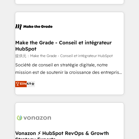
Accreditation, securely sync data across... 🔄 any
HubSpot into a genuine growth engine. Named
apps, in any direction. Stuck on your old CRM..?
HubSpot's Global Partner of the Year in 2024,
Migrate | seamlessly off your old CRM onto a clean
consistently ranked among their top 5 partners
new HubSpot portal with Advanced Website and
worldwide, and with over 15 years in the ecosystem,
CRM Migrations using our in-house "HubScrub" Tool.
Huble has built a track record that speaks for itself.
One company, one operating model, delivering
Make the Grade - Conseil et intégrateur
HubSpot
across offices and consulting teams in the UK, USA,
Canada, Germany, France, Belgium, Singapore, and
提供元：Make the Grade - Conseil et intégrateur HubSpot
South Africa. Certified compliant with ISO/IEC
Société de conseil en stratégie digitale, notre
27001:2022 and ISO 9001:2015 across all seven
mission est de soutenir la croissance des entreprises
international offices and 175+ employees.
B2B à travers l’acquisition de nouveaux clients,
Elite
4.9
l'intégration CRM et le développement des revenus
auprès de vos comptes existants. En France et à
l'international, nous travaillons avec des ETI
ambitieuses, des grands groupes voulant aller au-
delà d’une simple transformation digitale et des
startups florissantes. Nos 3 grandes expertises sont :
➤ L’intégration de CRM et de méthodologie RevOps
Vonazon ⚡ HubSpot RevOps & Growth