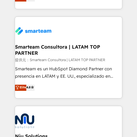
strategies. With offices in South Africa and London,
we take a RevOps-led approach that aligns sales,
marketing & service, breaks down silos, and gives
teams the clarity to operate efficiently and with
confidence. We deliver end to end strategy and
implementation, aligning people, processes, data
and technology around a single source of truth to
Smarteam Consultora | LATAM TOP
PARTNER
support sustainable growth and better decision-
making. Working with clients locally and globally, our
提供元：Smarteam Consultora | LATAM TOP PARTNER
expertise includes HubSpot onboarding and CRM
Smarteam es un HubSpot Diamond Partner con
implementation, automation, sales and customer
presencia en LATAM y EE. UU., especializado en
experience strategy, web development, integrations,
implementaciones de HubSpot, integraciones API y
Elite
4.8
and data-driven campaigns. Winners of the first
optimización de procesos comerciales con IA. Con
Global HEART Award, Yamini Rogan, CEO of
más de 6 años de experiencia, hemos liderado 100+
HubSpot said "We love the impact you are having in
implementaciones conectando HubSpot con SAP,
the community - we are so glad to work with you."
ERPs, e-commerce, plataformas financieras,
Connect with us to see how we can do better and be
WhatsApp y sistemas logísticos. Nuestro equipo
better together 🏆
multicultural trabaja en español, inglés y portugués,
uniendo visión estratégica y excelencia técnica para
Niu Solutions