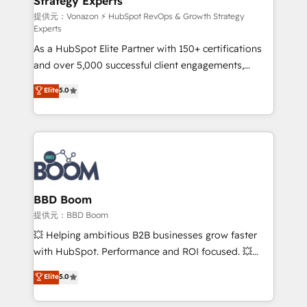
Strategy Experts
pour aligner les équipes marketing, commerciales et
support client (data migration, synchronisation API,
提供元：Vonazon ⚡ HubSpot RevOps & Growth Strategy
Experts
audit et maintenance) ➤ La création de sites internet
As a HubSpot Elite Partner with 150+ certifications
de conversion qui transforment les visiteurs en
and over 5,000 successful client engagements,
opportunités d'affaires ➤ La mise en place de
Vonazon turns marketing complexity into
stratégies d'acquisition marketing (SEO, SEA,
Elite
5.0
measurable, scalable growth. From onboarding to
inbound, automatisation marketing, ABM, IA,
enterprise-grade campaigns, our in-house team
emailing) Informations clés : - 10 ans d'expérience -
builds scalable strategies that drive long-term
100+ intégrations CRM HubSpot réussies - 40
revenue. ⚙️ HubSpot Integration & Optimization •
experts conseil - 150 certifications HubSpot
Seamless CRM, CMS, and automation setup •
cumulées
Complex platform migrations and data cleanups •
Custom APIs and third-party integrations 📈 End-to-
BBD Boom
End Revenue Acceleration • Lifecycle marketing and
提供元：BBD Boom
pipeline growth programs • Sales enablement tools
💥 Helping ambitious B2B businesses grow faster
and CRM optimization • Retention strategies with
with HubSpot. Performance and ROI focused. 💥
customer journey mapping 🏅 Elite-Level HubSpot
BBD Boom is the HubSpot partner that can help you
Elite
5.0
Execution • 750+ onboardings and 2,000+
to HubSpot Better. We work with your teams to
implementations • Deep expertise across marketing,
solve all your HubSpot challenges and improve user