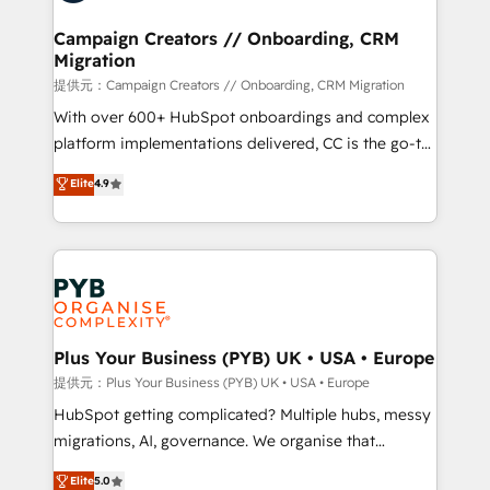
and manufacturers since 2002, we are committed to
empowering our clients and developing their
Campaign Creators // Onboarding, CRM
Migration
autonomy. Get to grips with HubSpot through
guided implementation and seamless integration of
提供元：Campaign Creators // Onboarding, CRM Migration
the CRM platform into your digital ecosystem. Would
With over 600+ HubSpot onboardings and complex
you like support in deploying your inbound
platform implementations delivered, CC is the go-to
marketing strategy? We'll provide support tailored
Elite Solutions Partner for businesses ready to
Elite
4.9
to your needs and sales objectives. With 125+
migrate, replatform, and scale smarter. We specialize
certifications, we are part of the most certified
in high-impact CRM and CMS migrations and
Canadian agencies, and we both hold Onboarding
onboarding from platforms like Salesforce, NetSuite,
Accreditations. Based in Canada (coast to coast), our
Zoho, Pardot, Marketo, Microsoft Dynamics, Wix,
services are offered in both English & French.
WordPress and legacy CRMs, turning fragmented
systems into unified, growth-ready HubSpot
architectures that accelerate revenue operations and
Plus Your Business (PYB) UK • USA • Europe
performance. - Multi-object CRM migration, cleanup,
提供元：Plus Your Business (PYB) UK • USA • Europe
and implementation. - Pre-built and custom
HubSpot getting complicated? Multiple hubs, messy
integrations across your full tech stack. - Custom
migrations, AI, governance. We organise that
object setup, CMS builds, and full-funnel automation.
complexity, so your team can put HubSpot to work...
Elite
5.0
- Dashboards, lifecycle campaigns, and lead