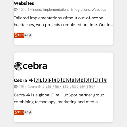
Websites
that simplify complexity, boost performance, and
turn innovation into real impact. 🌍 Highlights •
提供元：6Minded: Implementations, Integrations, Websites
HubSpot Partner since 2012 • 2022 EMEA Impact
Tailored implementations without out-of-scope
Award: Best Integration • 150+ successful HubSpot
headaches, web projects completed on time. Our in-
projects • Clients in 30+ industries • Proprietary
house team of certified CRM architects, experts,
Elite
5.0
technology for integrations • Multilingual team:
developers, designers, and marketers handles all
English, Spanish, Portuguese & Italian 👉 Grow
aspects of your HubSpot. ✨ 400+ global clients ✨
smarter with AI and HubSpot.
100+ seamless migrations from 15+ different CRMs
✨ 100,000+ hours in HubSpot projects, 75+ full Hub
implementations, and 5,000+ pages ✨ CS: Clients
generating 7-digit MRR from inbound campaigns ✨
CS: 245% organic growth & +751% new visitors for a
Cebra 🦓 🇨🇱🇧🇷🇲🇽🇪🇸🇺🇸🇨🇴🇵🇪🇵🇦
full-funnel HubSpot project ✨ CS: 415% conversion
提供元：Cebra 🦓 🇨🇱🇧🇷🇲🇽🇪🇸🇺🇸🇨🇴🇵🇪🇵🇦
boost with a new HubSpot site Recognized leaders:
Cebra 🦓 is a global Elite HubSpot partner group,
🏆 HubSpot Platform Migration Impact Award 🏆
combining technology, marketing and media
Clutch HubSpot Global Leader 🏆 Finalist: HubSpot
expertise across Latin America and Southern
Elite
5.0
Inbound Campaign of the Year 🏆 Gold AVA Digital
Europe, with teams across 7 countries. Born in Chile,
Award for Best Website 🌟 Accreditations: CRM
we combine local insight with international reach to
Implementation, HubSpot Content Experience, CRM