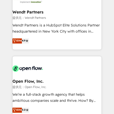
strive for optimal customer processes and
and APAC. We are HubSpot's top-ranked Advanced
experiences. Systony – We believe you can grow!
Implementation Certified Partner and we contribute
Wendt Partners
to their advisory council. We strive to do 'good work
提供元：Wendt Partners
with good people' and have worked with incredible
Wendt Partners is a HubSpot Elite Solutions Partner
brands. You can see some of them on our website,
headquartered in New York City with offices in
along with plenty of case studies.
Toronto, London and Melbourne. As a global
Elite
4.9
HubSpot partner, we specialize in working with
sophisticated B2B companies to implement the
HubSpot CRM platform across client organizations.
Our vertical market expertise includes
industrial/manufacturing, professional services,
architecture/engineering/construction (AEC),
distribution, commercial real estate, technology,
Open Flow, Inc.
finserv/fintech, IT managed services, transportation
提供元：Open Flow, Inc.
& logistics, energy/solar, staffing and recruiting,
We’re a full-stack growth agency that helps
media, healthcare and government contractors. Our
ambitious companies scale and thrive. How? By
scope of services encompasses Platform Solutions,
upgrading and streamlining every single revenue-
Elite
5.0
Technical Solutions, Enablement Solutions, Digital
generating aspect of your business. We’re proud