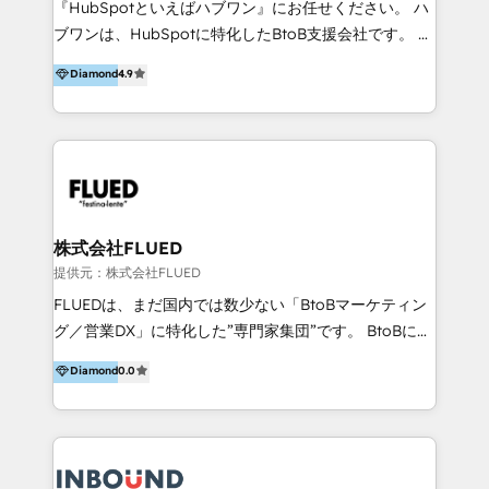
『HubSpotといえばハブワン』にお任せください。 ハ
come formatori ufficiali per l'adozione del CRM in
ブワンは、HubSpotに特化したBtoB支援会社です。 ノ
azienda: il tasso di utilizzo dello strumento è oltre il
ーコードCMS構築、CRM／MA／SFAの設計・運用、他
Diamond
4.9
50% più alto tra i nostri clienti rispetto le altre
システムAPI連携・開発、営業定着支援、カスタマーサ
aziende. Lavoriamo con aziende B2B tra i 5 e i 35
クセス体制の設計まで、ワンストップ完結できる支援体
milioni di fatturato per migliorare l’efficienza dei
制を整えています。 HubSpotの導入支援だけでなく、
processi, allineare marketing e vendite, e
現場で使い続けられる仕組み、売上と効率を両立するシ
massimizzare il ritorno sugli investimenti.
ナリオ設計まで含めてご提案。「導入して終わり」では
なく「成果が出るまで動き続ける」パートナーであるこ
と。それが、ハブワンのスタンスです。 また、
株式会社FLUED
HubSpotはもちろん、ferret One、WordPress、
提供元：株式会社FLUED
Movable Type（Power CMS）などの各種CMSを活用
FLUEDは、まだ国内では数少ない「BtoBマーケティン
し、延べ100社以上のBtoB企業のサイト制作経験をもと
グ／営業DX」に特化した”専門家集団”です。 BtoBに特
に、ウェブマーケテイング担当者が本当に使いやすいノ
化し、WEB制作や広告運用などのオンライン施策か
Diamond
0.0
ーコードテーマテンプレートを独自開発。 企業のさま
ら、インサイドセールスや展示会などのオフライン施策
ざまな課題やニーズに対して「戦略、設計・デザイン、
まで支援しています。 「経験豊富な”専門家集団”によ
開発、運用」まで段階に合わせ、誠実なアドバイスと的
るプロジェクト参加型の支援」で、戦略・企画などのコ
確な対応をすることで、貴社のビジネスを成功に導く
ンサルティング領域から、制作・運用・代行などの
『最適なハブ』になります。 ーーーーーーーーーーー
BPO・実務まで幅広いご支援が可能です。 また、2022