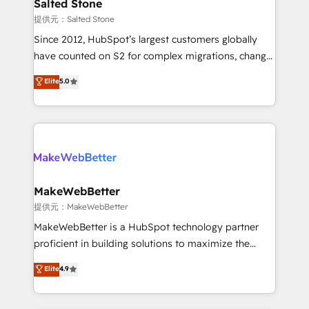
we turn complexity into clarity, human at global
Salted Stone
scale. 🏆 HubSpot’s CEO called us “the partner of the
提供元：Salted Stone
future.” Others agree it is proof of trust built through
Since 2012, HubSpot’s largest customers globally
measurable impact.
have counted on S2 for complex migrations, change
management, systems integration, and creative
Elite
5.0
solutions that deliver measurable impact and
transform brand experiences As one of the few full-
service creative agencies in the HubSpot
ecosystem, we blend strategy, technology, & award-
winning design to build scalable, globally
regionalized HubSpot websites, integrated
marketing campaigns, & RevOps frameworks that
MakeWebBetter
fuel long-term success We connect the entire
提供元：MakeWebBetter
customer lifecycle through seamless integrations,
MakeWebBetter is a HubSpot technology partner
ensure long-term adoption with change-
proficient in building solutions to maximize the
management programs, and align marketing, sales,
operational efficiency of HubSpot. The fastest-
Elite
4.9
and service to drive sustainable growth With 6 key
growing tech-enabler & facilitator, MakeWebBetter,
HubSpot accreditations and experience across
hands you the blend of HubSpot expertise &
hundreds of organizations in dozens of industries,