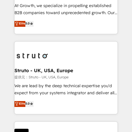
marketing automation, and revenue operations. 🤝
At Growth, we specialize in propelling established
Custom Solutions: From onboarding and
B2B companies toward unprecedented growth. Our
integrations, to RevOps and training. We align
focus is on fine-tuning and enhancing your growth,
Elite
5.0
HubSpot with your business needs. 🌟 Proven
sales, and marketing operations. Unlike conventional
Results: We’ve helped businesses of all sizes
marketing agencies, we dive deep into the
accelerate revenue growth, improve operational
operational aspects of your business, ensuring that
efficiency, and achieve ROI. 🔧 Flexible Service
each cog in your growth machine is well-oiled and
Packages: Choose ongoing support or project-based
functioning optimally. With our expertise in leading
solutions. We offer service packages designed to fit
platforms like Salesforce and HubSpot, we bring a
your requirements. Contact us today!
wealth of knowledge and experience to the table.
Struto - UK, USA, Europe
Our strategies are tailored to your business's unique
提供元：Struto - UK, USA, Europe
needs, ensuring a personalized approach that aligns
We are lead by the deep technical expertise you'd
with your growth objectives.
expect from your systems integrator and deliver all
the agency services you'd expect from your
Elite
5.0
HubSpot Solutions Partner. As one of the UK's
longest-standing partners, we are experts at
maximising the value of the HubSpot platform and
building an integrated growth stack that brings your