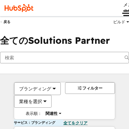
メ
ュ
ビルド
戻る
全てのSolutions Partner
フィルター
ブランディング
業種を選択
表示順：
関連性
サービス：ブランディング
全てをクリア