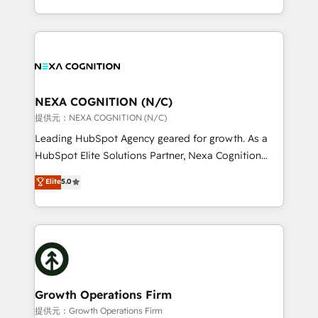
Solutions and Growth Solutions. As a fully
HubSpot Elite Solutions Partners and devout CRM
accredited and five-star rated firm, Wendt Partners
nerds who can harness HubSpot’s custom digital
brings a deep bench of expertise to each client
tools to improve each touchpoint of your customer
engagement. In addition, we are SOC 2, ISO 27001,
experience. Working hand-in-hand with your team,
GDPR and HIPAA compliant for global IT security
we’ll assemble a RevOps machine that drives more
standards.
traffic, generates better leads and crushes your
NEXA COGNITION (N/C)
revenue goals. We've worked with thousands of
提供元：NEXA COGNITION (N/C)
HubSpot customers and we'd love to work with you
Leading HubSpot Agency geared for growth. As a
too! Clients come to us for: Advanced CRM solutions
HubSpot Elite Solutions Partner, Nexa Cognition
System Integrations both Custom and Native to
ranks in the top 1% of global HubSpot Partners and
Elite
5.0
HubSpot Data System Migrations between systems
has been one of the longest-standing partners since
to HubSpot New lead generation strategies Time-
2012. We empower businesses to harness the full
saving automations Fresh growth campaigns Robust
potential of HubSpot by combining strategic
help desk Unified revenue operations Dynamic
insights with technical excellence, we deliver
website development Award-winning creative
bespoke HubSpot solutions tailored to drive
design We live and breathe HubSpot and are ready
measurable growth and operational efficiency. Why
to take on real challenges!
Choose Nexa Cognition? 🚀 HubSpot Expertise: Our
Growth Operations Firm
certified team specialises in CRM implementation,
提供元：Growth Operations Firm