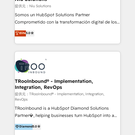
generar resultados medibles. Apoyamos a empresas
提供元：Niu Solutions
de construcción, educación, tecnología, retail, e-
Somos un HubSpot Solutions Partner
commerce, salud, financieras, seguros y servicios,
Comprometido con la transformación digital de los
ayudándolas a conectar sistemas, escalar equipos y
procesos comerciales de las empresas en
Elite
5.0
tomar decisiones basadas en datos. 🌎 Highlights:
Latinoamérica, con un enfoque en Marketing, Ventas
5+ años como partner HubSpot 100+
y Servicio al Cliente. Somos un equipo de trabajo
implementaciones en LATAM y EE. UU. Expertise en
multidisciplinario de alto rendimiento, con
integraciones vía API Top #7 HubSpot Partner
conocimiento y experiencia enfocado en: 1.
LATAM 2025 🏆 Impulsamos crecimiento con CRM +
Optimizar la eficiencia operativa de nuestros
IA en múltiples industrias. 👉 ¿Listo para transformar
clientes 2. Mejorar la experiencia del cliente 3.
tus procesos comerciales?
Asegurar resultados medibles Nos especializamos
TRooInbound® - Implementation,
Integration, RevOps
en bancos, seguros, e-commerce, Desarrolladores
Inmobiliarios y Empresas Distribuidoras de
提供元：TRooInbound® - Implementation, Integration,
RevOps
Productos
TRooInbound is a HubSpot Diamond Solutions
Partner💎, helping businesses turn HubSpot into a
scalable growth engine. We work with startups, mid-
Diamond
5.0
market, and enterprise teams to maximize