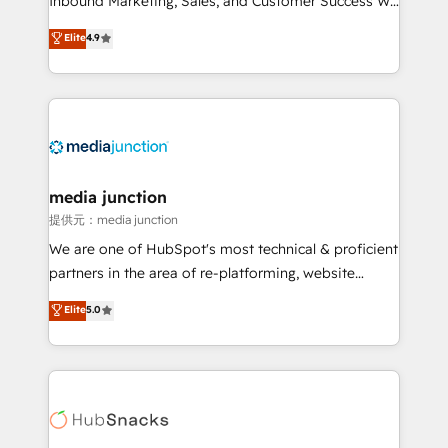
Inbound Marketing, Sales, and Customer Success We
specialize in driving revenue growth for companies
Elite
4.9
across industries through tailored marketing, sales,
and customer success strategies, utilizing RevOps
methodologies. As Latin America's largest HubSpot
partner and a global leader in education market, we
offer unparalleled insights. Operating in five
countries—Brazil, UAE (Abu Dhabi/Dubai/Sharjah),
Mexico, USA, and Portugal—we've executed over a
media junction
hundred successful operations. Our approach,
提供元：media junction
rooted in RevOps principles, integrates analysis,
We are one of HubSpot's most technical & proficient
training, planning, and qualification. Leveraging
partners in the area of re-platforming, website
technology, data analytics, CRM optimization, and
design & development. We specialize in multi-hub
Elite
5.0
inbound marketing tactics, we focus on
implementations for mid-market & enterprise
understanding, nurturing, and converting leads.
companies. We are woman-owned, powered by
Partner with us to unlock your business's full
coffee, and we ❤️ dogs. We produce award-winning
potential and achieve sustained growth in today's
work for our clients. 🏆2023 Technical Expertise
competitive market.
Impact Award 🏆2022 Technical Expertise Impact
Award 🏆2022 Platform Migration Excellence Impact