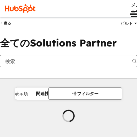
メ
ュ
ビルド
戻る
全てのSolutions Partner
表示順：
関連性
フィルター
読
み
込
み