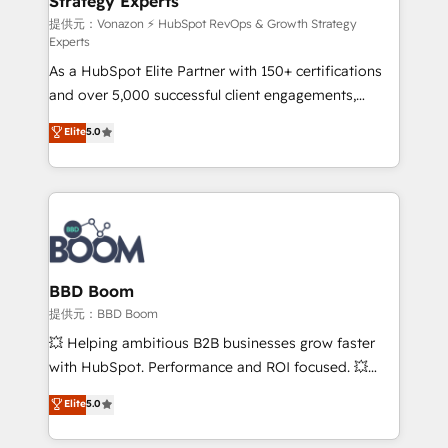
Strategy Experts
pour aligner les équipes marketing, commerciales et
support client (data migration, synchronisation API,
提供元：Vonazon ⚡ HubSpot RevOps & Growth Strategy
Experts
audit et maintenance) ➤ La création de sites internet
As a HubSpot Elite Partner with 150+ certifications
de conversion qui transforment les visiteurs en
and over 5,000 successful client engagements,
opportunités d'affaires ➤ La mise en place de
Vonazon turns marketing complexity into
stratégies d'acquisition marketing (SEO, SEA,
Elite
5.0
measurable, scalable growth. From onboarding to
inbound, automatisation marketing, ABM, IA,
enterprise-grade campaigns, our in-house team
emailing) Informations clés : - 10 ans d'expérience -
builds scalable strategies that drive long-term
100+ intégrations CRM HubSpot réussies - 40
revenue. ⚙️ HubSpot Integration & Optimization •
experts conseil - 150 certifications HubSpot
Seamless CRM, CMS, and automation setup •
cumulées
Complex platform migrations and data cleanups •
Custom APIs and third-party integrations 📈 End-to-
BBD Boom
End Revenue Acceleration • Lifecycle marketing and
提供元：BBD Boom
pipeline growth programs • Sales enablement tools
💥 Helping ambitious B2B businesses grow faster
and CRM optimization • Retention strategies with
with HubSpot. Performance and ROI focused. 💥
customer journey mapping 🏅 Elite-Level HubSpot
BBD Boom is the HubSpot partner that can help you
Elite
5.0
Execution • 750+ onboardings and 2,000+
to HubSpot Better. We work with your teams to
implementations • Deep expertise across marketing,
solve all your HubSpot challenges and improve user