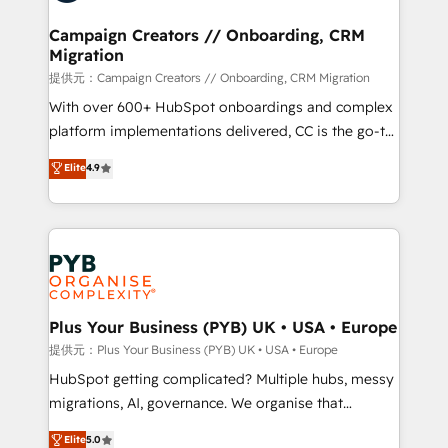
and manufacturers since 2002, we are committed to
empowering our clients and developing their
Campaign Creators // Onboarding, CRM
Migration
autonomy. Get to grips with HubSpot through
guided implementation and seamless integration of
提供元：Campaign Creators // Onboarding, CRM Migration
the CRM platform into your digital ecosystem. Would
With over 600+ HubSpot onboardings and complex
you like support in deploying your inbound
platform implementations delivered, CC is the go-to
marketing strategy? We'll provide support tailored
Elite Solutions Partner for businesses ready to
Elite
4.9
to your needs and sales objectives. With 125+
migrate, replatform, and scale smarter. We specialize
certifications, we are part of the most certified
in high-impact CRM and CMS migrations and
Canadian agencies, and we both hold Onboarding
onboarding from platforms like Salesforce, NetSuite,
Accreditations. Based in Canada (coast to coast), our
Zoho, Pardot, Marketo, Microsoft Dynamics, Wix,
services are offered in both English & French.
WordPress and legacy CRMs, turning fragmented
systems into unified, growth-ready HubSpot
architectures that accelerate revenue operations and
Plus Your Business (PYB) UK • USA • Europe
performance. - Multi-object CRM migration, cleanup,
提供元：Plus Your Business (PYB) UK • USA • Europe
and implementation. - Pre-built and custom
HubSpot getting complicated? Multiple hubs, messy
integrations across your full tech stack. - Custom
migrations, AI, governance. We organise that
object setup, CMS builds, and full-funnel automation.
complexity, so your team can put HubSpot to work...
Elite
5.0
- Dashboards, lifecycle campaigns, and lead