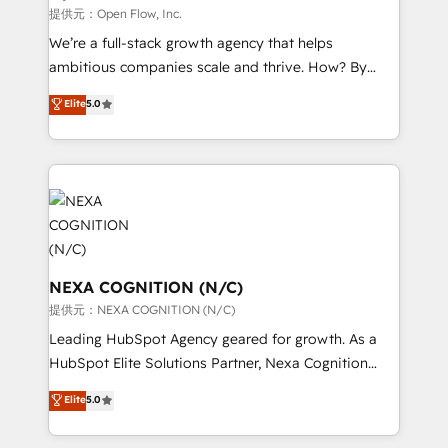
finserv/fintech, IT managed services, transportation
提供元：Open Flow, Inc.
& logistics, energy/solar, staffing and recruiting,
We’re a full-stack growth agency that helps
media, healthcare and government contractors. Our
ambitious companies scale and thrive. How? By
scope of services encompasses Platform Solutions,
upgrading and streamlining every single revenue-
Elite
5.0
Technical Solutions, Enablement Solutions, Digital
generating aspect of your business. We’re proud
Solutions and Growth Solutions. As a fully
HubSpot Elite Solutions Partners and devout CRM
accredited and five-star rated firm, Wendt Partners
nerds who can harness HubSpot’s custom digital
brings a deep bench of expertise to each client
tools to improve each touchpoint of your customer
engagement. In addition, we are SOC 2, ISO 27001,
experience. Working hand-in-hand with your team,
GDPR and HIPAA compliant for global IT security
we’ll assemble a RevOps machine that drives more
standards.
traffic, generates better leads and crushes your
revenue goals. We've worked with thousands of
NEXA COGNITION (N/C)
HubSpot customers and we'd love to work with you
提供元：NEXA COGNITION (N/C)
too! Clients come to us for: Advanced CRM solutions
Leading HubSpot Agency geared for growth. As a
System Integrations both Custom and Native to
HubSpot Elite Solutions Partner, Nexa Cognition
HubSpot Data System Migrations between systems
ranks in the top 1% of global HubSpot Partners and
Elite
5.0
to HubSpot New lead generation strategies Time-
has been one of the longest-standing partners since
saving automations Fresh growth campaigns Robust
2012. We empower businesses to harness the full