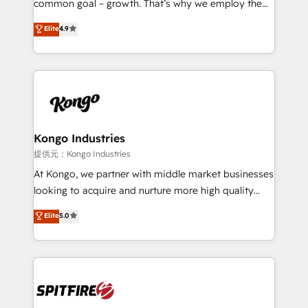
common goal – growth. That’s why we employ the
developers are building HubSpot CMS websites and
latest innovations in disruptive technology in our
Elite
4.9
complex API integrations with external platforms.
approach to web design, sales enablement and
Working from several campuses across Belgium, The
inbound marketing that deliver month-on-month
Netherlands, Denmark and Sweden, iO currently
growth for our client's businesses. These methods
supports the growth of big and small companies
are confirmed by data-driven results so you can see
such as Brussels Airport, Volvo, Farmaline, Agilitas,
exactly where your marketing budget is being used
Streamz and Michelin.
and how. In a few months, you can boost leads, ROI
and overall revenue to a level not feasible with
Kongo Industries
traditional methods. If you’re a frustrated marketing
提供元：Kongo Industries
manager or business owner sick of wasting budget
At Kongo, we partner with middle market businesses
with generic agencies and their outdated methods,
looking to acquire and nurture more high quality
we are here to help. We help ambitious businesses
leads. We use digital media, marketing cloud,
Elite
5.0
just like yours attract more high-quality leads
automation and software integration to drive sales
throughout each stage of the buying cycle with
and, deliver clarity on marketing expenditure.
conversion-ready websites, engaging content
specifically targeted to your key audiences and
enable sales teams with the process, technology and
training to smash targets.