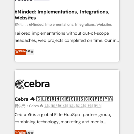
with intelligent automation to drive sustainable
growth. Our multidisciplinary team designs solutions
6Minded: Implementations, Integrations,
Websites
that simplify complexity, boost performance, and
turn innovation into real impact. 🌍 Highlights •
提供元：6Minded: Implementations, Integrations, Websites
HubSpot Partner since 2012 • 2022 EMEA Impact
Tailored implementations without out-of-scope
Award: Best Integration • 150+ successful HubSpot
headaches, web projects completed on time. Our in-
projects • Clients in 30+ industries • Proprietary
house team of certified CRM architects, experts,
Elite
5.0
technology for integrations • Multilingual team:
developers, designers, and marketers handles all
English, Spanish, Portuguese & Italian 👉 Grow
aspects of your HubSpot. ✨ 400+ global clients ✨
smarter with AI and HubSpot.
100+ seamless migrations from 15+ different CRMs
✨ 100,000+ hours in HubSpot projects, 75+ full Hub
implementations, and 5,000+ pages ✨ CS: Clients
generating 7-digit MRR from inbound campaigns ✨
CS: 245% organic growth & +751% new visitors for a
Cebra 🦓 🇨🇱🇧🇷🇲🇽🇪🇸🇺🇸🇨🇴🇵🇪🇵🇦
full-funnel HubSpot project ✨ CS: 415% conversion
提供元：Cebra 🦓 🇨🇱🇧🇷🇲🇽🇪🇸🇺🇸🇨🇴🇵🇪🇵🇦
boost with a new HubSpot site Recognized leaders:
Cebra 🦓 is a global Elite HubSpot partner group,
🏆 HubSpot Platform Migration Impact Award 🏆
combining technology, marketing and media
Clutch HubSpot Global Leader 🏆 Finalist: HubSpot
expertise across Latin America and Southern
Elite
5.0
Inbound Campaign of the Year 🏆 Gold AVA Digital