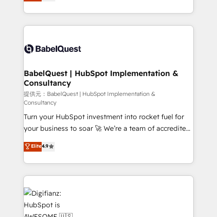
Welcome to our Profile! We help with: • CRM
nurturing sequences. - Cross-hub setup across
implementation, reports, workflows, and team
Marketing, Sales, Operations, and Service Hubs. -
training • CRM migration from Salesforce, Pipedrive,
Ongoing optimization, managed support, and
Dynamics and others • Technical projects including
scalable retainers. Let’s make HubSpot your most
custom API integrations with ERP (and other
powerful growth engine. Built to convert, scale, and
systems) • AI governance for HubSpot-centred
drive results.
operations A little about us: • Boutique 'Elite' team of
BabelQuest | HubSpot Implementation &
Consultancy
12 • 150+ clients across Sales Hub, Marketing Hub,
Service Hub, Data Hub and CMS • ISO/IEC
提供元：BabelQuest | HubSpot Implementation &
Consultancy
27001:2022, ISO 9001:2015, and ISO 42001:2023
Turn your HubSpot investment into rocket fuel for
certified - the AI management standard • GuardHub:
your business to soar 🚀 We’re a team of accredited
our AI governance framework, built on ISO 42001
HubSpot experts ready to help you. We can
Ready for the next step? Click the 👈 '𝗖𝗼𝗻𝘁𝗮𝗰𝘁
Elite
4.9
implement the platform into complex business
𝗯𝘂𝘀𝗶𝗻𝗲𝘀𝘀' button to get in touch (𝘸𝘦'𝘳𝘦 𝘴𝘶𝘱𝘦𝘳
environments, optimise what you've got and make
𝘳𝘦𝘴𝘱𝘰𝘯𝘴𝘪𝘷𝘦)
sure you can actually use it, build your website in
HubSpot or create an inbound marketing strategy
for you and execute it on HubSpot. We are on the
G-Cloud 14 CCS (Crown Commercial Service)