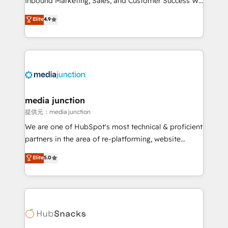
Inbound Marketing, Sales, and Customer Success We
specialize in driving revenue growth for companies
Elite
4.9
across industries through tailored marketing, sales,
and customer success strategies, utilizing RevOps
methodologies. As Latin America's largest HubSpot
partner and a global leader in education market, we
offer unparalleled insights. Operating in five
countries—Brazil, UAE (Abu Dhabi/Dubai/Sharjah),
Mexico, USA, and Portugal—we've executed over a
media junction
hundred successful operations. Our approach,
提供元：media junction
rooted in RevOps principles, integrates analysis,
We are one of HubSpot's most technical & proficient
training, planning, and qualification. Leveraging
partners in the area of re-platforming, website
technology, data analytics, CRM optimization, and
design & development. We specialize in multi-hub
Elite
5.0
inbound marketing tactics, we focus on
implementations for mid-market & enterprise
understanding, nurturing, and converting leads.
companies. We are woman-owned, powered by
Partner with us to unlock your business's full
coffee, and we ❤️ dogs. We produce award-winning
potential and achieve sustained growth in today's
work for our clients. 🏆2023 Technical Expertise
competitive market.
Impact Award 🏆2022 Technical Expertise Impact
Award 🏆2022 Platform Migration Excellence Impact