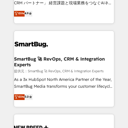
Move from any legacy CRM. Zero downtime, full data
CRM パートナー」 経営課題と現場業務をつなぐAIネイ
integrity. ➤ Implementation: Configure HubSpot to
ティブ・エージェンシーとして、HubSpot Eliteの実装
Elite
4.9
run your revenue process. Sales, marketing, and
力で顧客フロント業務を再設計します。 💡 100inc は何
service wired together. ➤ AI and Integrations: Layer
をする会社か？ HubSpotを共通基盤に、AIエージェン
Breeze AI, custom agents, and APIs to remove
トを組み込んだ顧客フロント業務（マーケティング・営
manual work. ➤ Ongoing Management: Monthly
業・CS）を組織全体で設計・実装する日本のAIネイテ
tune-ups, feature rollouts, adoption coaching. Buying
ィブ・エージェンシーです。事業部・グループ会社・部
HubSpot, switching to it, or reviving a stale portal?
門が分立する組織で、データと業務プロセスのサイロ化
We are built for the work.
を、CRMを軸とした全社共通基盤に再構築します。意
SmartBug 🚀 RevOps, CRM & Integration
Experts
思決定者・PMO・現場担当者に並走します。 1️⃣
HubSpot導入・活用支援 顧客データの一元化から、
提供元：SmartBug 🚀 RevOps, CRM & Integration Experts
GTMの見える化・自動化まで。全Hub統合運用、デー
As a 3x HubSpot North America Partner of the Year,
タ品質設計、グループ横断のCRM統合に対応します。
SmartBug Media transforms your customer lifecycle
2️⃣ AIエージェント組織構築 営業・マーケティング業務
into a revenue engine. Our unified ecosystem
Elite
5.0
の一部をAIが自律実行する組織への移行を設計・実装。
includes specialized divisions Globalia (AI &
Breeze・Claude等をHubSpotと連携させ、役割定義・
Software) and Point Success Media (Paid Media),
運用ルール・成果指標まで含めて設計します。 3️⃣ 全社
making this the official home for all three brands. 🔄
DX × AI推進のPMO伴走支援 複数部門をまたぐDX×AI変
Implementation & Integration - Seamless migrations
革を、構想から実装・定着までPMOとして主導。「設
and system integrations powered by Globalia’s