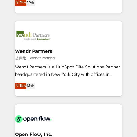
Elite
5.0
partner, we know how important user adoption is.
capable Agency Partners globally. We specialise in
That's why we have developed a step-by-step
complex CRM migrations, implementations,
implementation process that focuses on user
integrations, custom CMS portal development,
adoption. We’re experts on connecting data,
design & UX for mid to large to multi national
technology and people with each other. Together we
businesses. Our teams are based in North America
strive for optimal customer processes and
and APAC. We are HubSpot's top-ranked Advanced
experiences. Systony – We believe you can grow!
Implementation Certified Partner and we contribute
Wendt Partners
to their advisory council. We strive to do 'good work
提供元：Wendt Partners
with good people' and have worked with incredible
Wendt Partners is a HubSpot Elite Solutions Partner
brands. You can see some of them on our website,
headquartered in New York City with offices in
along with plenty of case studies.
Toronto, London and Melbourne. As a global
Elite
4.9
HubSpot partner, we specialize in working with
sophisticated B2B companies to implement the
HubSpot CRM platform across client organizations.
Our vertical market expertise includes
industrial/manufacturing, professional services,
architecture/engineering/construction (AEC),
distribution, commercial real estate, technology,
Open Flow, Inc.