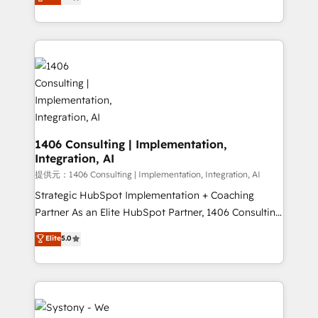
Europe, with teams across 7 countries. Born in Chile,
Award for Best Website 🌟 Accreditations: CRM
we combine local insight with international reach to
Implementation, HubSpot Content Experience, CRM
help businesses grow through technology, creativity,
Data Migration & Custom Integration
AI and strategy. For over 12 years, we’ve delivered
500+ HubSpot implementations, building end-to-
end solutions that integrate CRM, AI automation,
inbound and loop marketing, content, and digital
creativity. Our multicultural team works in Spanish,
Portuguese, and English to design scalable strategies
1406 Consulting | Implementation,
Integration, AI
that drive measurable growth. 🌎 Highlights: • 10+
years as a HubSpot partner. • 2023 Impact Awards:
提供元：1406 Consulting | Implementation, Integration, AI
Platform Migration Excellence. • Top 3 Partner of the
Strategic HubSpot Implementation + Coaching
Year LATAM 2022, 2023, 2024, 2025. • Partner of the
Partner As an Elite HubSpot Partner, 1406 Consulting
Year 2024. • Organizer of Aliados.ai (AI, marketing &
helps mid-market revenue teams transform how
Elite
5.0
tech global congress). 👉 Ready to scale your
they sell, market, and serve. We don't just build your
business with HubSpot? Let Cebra’s experts help
HubSpot—we teach your team to own it, then stay
you grow faster, smarter, and with impact.
to help you keep winning. What We Do ⚙️ CRM
Implementations across Marketing, Sales, Service,
Data & Content 📈 Sales & Marketing Alignment +