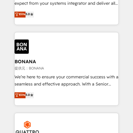
with your growth objectives.
expect from your systems integrator and deliver all
the agency services you'd expect from your
Elite
5.0
HubSpot Solutions Partner. As one of the UK's
longest-standing partners, we are experts at
maximising the value of the HubSpot platform and
building an integrated growth stack that brings your
business, operational and technical requirements to
life, and creates a 360˚ view of your customer to
help your teams do more. We specialise in HubSpot
BONANA
technical services, website design and development
提供元：BONANA
as well as agency services that help set you up for
We’re here to ensure your commercial success with a
success. Now, more than ever you need to connect
seamless and effective approach. With a Senior
and align your website and marketing to sales and
team that has 10+ years of experience in HubSpot,
Elite
5.0
customer service. It's time to empower your teams
we have a deep understanding of SaaS, Business
to create great customer experiences that generate
Services and E-commerce together with Retail. We
more leads, close more business and engage your
streamline and enhance your Sales, Marketing &
customers. Let's work side-by-side to make it
Service efforts, providing insights in your
happen.
commercial operations. We're good at RevOps,