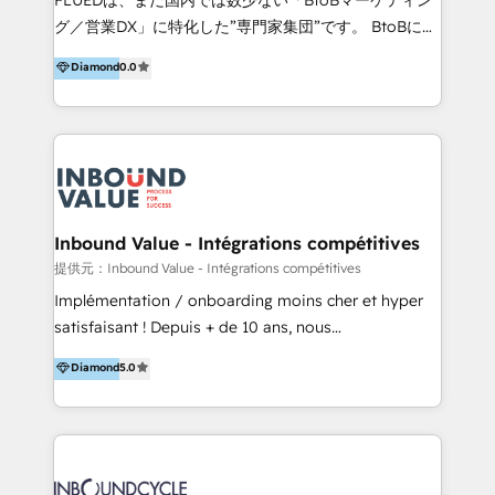
し、延べ100社以上のBtoB企業のサイト制作経験をもと
グ／営業DX」に特化した”専門家集団”です。 BtoBに特
に、ウェブマーケテイング担当者が本当に使いやすいノ
化し、WEB制作や広告運用などのオンライン施策か
Diamond
0.0
ーコードテーマテンプレートを独自開発。 企業のさま
ら、インサイドセールスや展示会などのオフライン施策
ざまな課題やニーズに対して「戦略、設計・デザイン、
まで支援しています。 「経験豊富な”専門家集団”によ
開発、運用」まで段階に合わせ、誠実なアドバイスと的
るプロジェクト参加型の支援」で、戦略・企画などのコ
確な対応をすることで、貴社のビジネスを成功に導く
ンサルティング領域から、制作・運用・代行などの
『最適なハブ』になります。 ーーーーーーーーーーー
BPO・実務まで幅広いご支援が可能です。 また、2022
ーーーーーーーーーーーーーーーーーーー 【プロジェ
年に国内初のBtoB営業DXに関する書籍『業務効率化か
クトの主な進め方】 -オンライン無料相談（初回60〜
らはじめるBtoB営業DX BtoB営業もここまでデジタル
Inbound Value - Intégrations compétitives
90分程度） -現状課題の抽出、現実的な目標の確認 -要
化できる! 」を出版いたしました。 HubSpotの導入／
提供元：Inbound Value - Intégrations compétitives
件整理、必要十分なHubSpot製品の組合せのご提案 -お
活用支援以外にも、下記のようなサービスを提供してい
Implémentation / onboarding moins cher et hyper
見積り提示・ご承認、スケジュール決定、プロジェクト
ます。 - ABMターゲット定義 / リスト作成 - カスタマ
satisfaisant ! Depuis + de 10 ans, nous
キックオフ -マーケティング戦略策定（KGI）、ウェブ
ージャーニー設計 - CRM / MA / SFAの設計 / 構築 / 定
accompagnons des entreprises dans
戦略・戦術の設計（KPI） -全体導線遷移設計、ビジュ
Diamond
5.0
着 - WEB / LP / BtoB-EC制作 - WEB広告(Google/FB
l’automatisation de leur croissance digitale via
アルデザイン制作 -コンテンツ制作（取材、写真・動画
他)運用 - 記事コンテンツ / 動画制作 - インサイドセー
HubSpot avec une approche compétitive. Nous
撮影、ライティングなど） -ノーコードCMSテーマテン
ルス代行 - 営業研修 / セールスイネーブルメント - ウ
aidons nos clients à générer plus de RDV en
プレート構築（CMS Hub） -顧客ライフサイクルステ
ェビナー / 展示会リード獲得 - BtoBマーケティング組
automatisant les tunnels d’acquisition digitaux. Nous
ージ定義・構築（CRM） -マーケティングシナリオ定
織構築
sommes une agence d’Inbound marketing et sales à
義・構築（Marketing Hub） -営業パイプラインの定