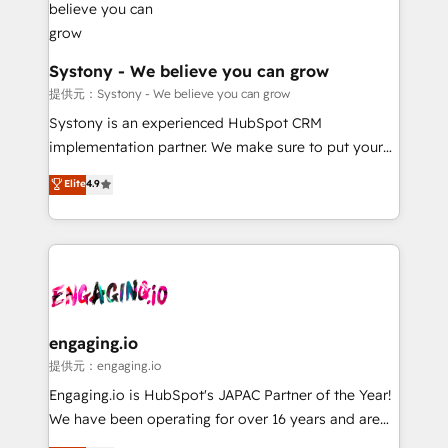
Revenue Team Enablement 🤖 Breeze AI & Custom
Agent Creation 🔄 Custom Integrations & Data
Migration Why 1406 We become part of your team.
Systony - We believe you can grow
Your team learns while we build. We fix what others
提供元：Systony - We believe you can grow
broke. Built for mid-market reality—practical
Systony is an experienced HubSpot CRM
solutions that work with your actual headcount and
implementation partner. We make sure to put your
constraints. By the Numbers 🏆 Top 1% of all
organization's needs and goals first and think along
Elite
4.9
HubSpot partners 🔄 Top 5% globally in client
with your organization. We are only satisfied once
retention 📅 8+ years of consistent results since 2017
you are too. Why Systony? - 20+ years of
Who We Serve Revenue teams, marketing leaders,
experience with CRM, Marketing, Sales & Service
and sales ops at mid-market companies ready to
implementations - 500+ successful onboardings -
move beyond spreadsheets into unified systems
Own back-end developers - Complex data
that drive real business results.
migrations (e.g. Salesforce, MS Dynamics, Perfect
View, SuperOffice) - Custom integrations (e.g. MS
engaging.io
Business Central, Navision, AX, SAP, Exact, AFAS) We
提供元：engaging.io
focus on growing B2B companies in the SME sector
Engaging.io is HubSpot's JAPAC Partner of the Year!
such as manufacturing, SaaS, business services and
We have been operating for over 16 years and are
wholesaler companies. As an experienced HubSpot
one of HubSpot's most experienced and technically