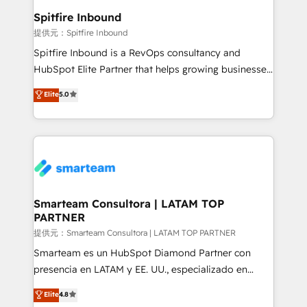
Spitfire Inbound
提供元：Spitfire Inbound
Spitfire Inbound is a RevOps consultancy and
HubSpot Elite Partner that helps growing businesses
design predictable, scalable revenue-driving
Elite
5.0
strategies. With offices in South Africa and London,
we take a RevOps-led approach that aligns sales,
marketing & service, breaks down silos, and gives
teams the clarity to operate efficiently and with
confidence. We deliver end to end strategy and
implementation, aligning people, processes, data
and technology around a single source of truth to
Smarteam Consultora | LATAM TOP
PARTNER
support sustainable growth and better decision-
making. Working with clients locally and globally, our
提供元：Smarteam Consultora | LATAM TOP PARTNER
expertise includes HubSpot onboarding and CRM
Smarteam es un HubSpot Diamond Partner con
implementation, automation, sales and customer
presencia en LATAM y EE. UU., especializado en
experience strategy, web development, integrations,
implementaciones de HubSpot, integraciones API y
Elite
4.8
and data-driven campaigns. Winners of the first
optimización de procesos comerciales con IA. Con