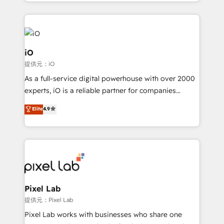
the fast-growing Siloy Group, we unite more than
250+ HubSpot experts across Europe – ready to
build a CRM architecture optimized to support your
business goals. Talk to us if you’re looking to: -
Connect marketing, sales and operations around one
iO
reliable source of truth - Unlock the full value of your
提供元：iO
CRM and marketing data, not just implement a
As a full-service digital powerhouse with over 2000
system - Accelerate impact with a partner who
experts, iO is a reliable partner for companies
understands both strategy and technology
looking to strengthen their position in the fields of
Elite
4.9
marketing, technology, content, strategy and
creation. iO combines in-depth knowledge on both
the marketing and technology end of HubSpot,
creating impactful inbound marketing strategies
from end-to-end. Teams of marketing specialists,
developers, copywriters and designers work side by
side to meet the specific demands of every client
Pixel Lab
and project. Dedicated HubSpot teams combine all
提供元：Pixel Lab
skills for HubSpot projects from strategy to
Pixel Lab works with businesses who share one
implementation and training. Skilled in-house