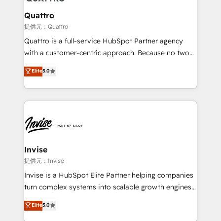
automating and optimizing your marketing, sales &
service operations with AI, designing and building
Quattro
your website, and we drive growth through Account-
提供元：Quattro
Based Marketing, SEO, SEA and many other tactics.
Quattro is a full-service HubSpot Partner agency
No worries, we will advise you in which to deploy
with a customer-centric approach. Because no two
and help you to get the best measurable ROI. This
clients have the same needs, Quattro offer a
Elite
5.0
brings us to our mission; to effectively guide as
bespoke approach for every client. Services include
much Benelux companies as possible to be
business growth strategies, sales enablement, CRM
commercially successful.
set-up, Migrations, Integrations, Enterprise level
Sales Hub, Marketing Hub, Customer Support Hub,
Ops Hub Software, inbound marketing strategy,
content strategies, branding, HubSpot CMS,
bespoke web apps and growth driven design
Invise
websites. Experienced in helping Global B2B
提供元：Invise
Manufacturers, Fintech, Professional Services, IT and
Invise is a HubSpot Elite Partner helping companies
SaaS industries.
turn complex systems into scalable growth engines.
We combine strategy, technology and change
Elite
5.0
management to drive measurable results. As part of