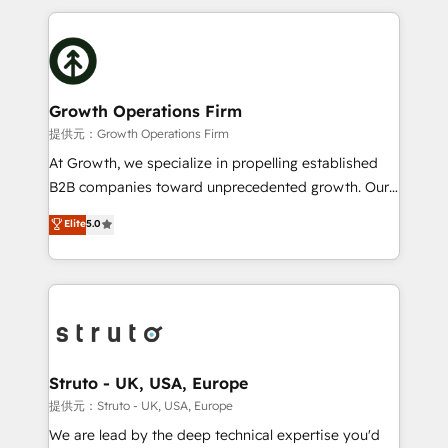
help desk Unified revenue operations Dynamic
potential of HubSpot by combining strategic
website development Award-winning creative
insights with technical excellence, we deliver
design We live and breathe HubSpot and are ready
bespoke HubSpot solutions tailored to drive
to take on real challenges!
measurable growth and operational efficiency. Why
Choose Nexa Cognition? 🚀 HubSpot Expertise: Our
Growth Operations Firm
certified team specialises in CRM implementation,
提供元：Growth Operations Firm
marketing automation, and revenue operations. 🤝
At Growth, we specialize in propelling established
Custom Solutions: From onboarding and
B2B companies toward unprecedented growth. Our
integrations, to RevOps and training. We align
focus is on fine-tuning and enhancing your growth,
Elite
5.0
HubSpot with your business needs. 🌟 Proven
sales, and marketing operations. Unlike conventional
Results: We’ve helped businesses of all sizes
marketing agencies, we dive deep into the
accelerate revenue growth, improve operational
operational aspects of your business, ensuring that
efficiency, and achieve ROI. 🔧 Flexible Service
each cog in your growth machine is well-oiled and
Packages: Choose ongoing support or project-based
functioning optimally. With our expertise in leading
solutions. We offer service packages designed to fit
platforms like Salesforce and HubSpot, we bring a
your requirements. Contact us today!
wealth of knowledge and experience to the table.
Struto - UK, USA, Europe
Our strategies are tailored to your business's unique
提供元：Struto - UK, USA, Europe
needs, ensuring a personalized approach that aligns
We are lead by the deep technical expertise you'd