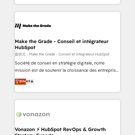
Accreditation, securely sync data across... 🔄 any
HubSpot into a genuine growth engine. Named
apps, in any direction. Stuck on your old CRM..?
HubSpot's Global Partner of the Year in 2024,
Migrate | seamlessly off your old CRM onto a clean
consistently ranked among their top 5 partners
new HubSpot portal with Advanced Website and
worldwide, and with over 15 years in the ecosystem,
CRM Migrations using our in-house "HubScrub" Tool.
Huble has built a track record that speaks for itself.
One company, one operating model, delivering
Make the Grade - Conseil et intégrateur
HubSpot
across offices and consulting teams in the UK, USA,
Canada, Germany, France, Belgium, Singapore, and
提供元：Make the Grade - Conseil et intégrateur HubSpot
South Africa. Certified compliant with ISO/IEC
Société de conseil en stratégie digitale, notre
27001:2022 and ISO 9001:2015 across all seven
mission est de soutenir la croissance des entreprises
international offices and 175+ employees.
B2B à travers l’acquisition de nouveaux clients,
Elite
4.9
l'intégration CRM et le développement des revenus
auprès de vos comptes existants. En France et à
l'international, nous travaillons avec des ETI
ambitieuses, des grands groupes voulant aller au-
delà d’une simple transformation digitale et des
startups florissantes. Nos 3 grandes expertises sont :
➤ L’intégration de CRM et de méthodologie RevOps
Vonazon ⚡ HubSpot RevOps & Growth