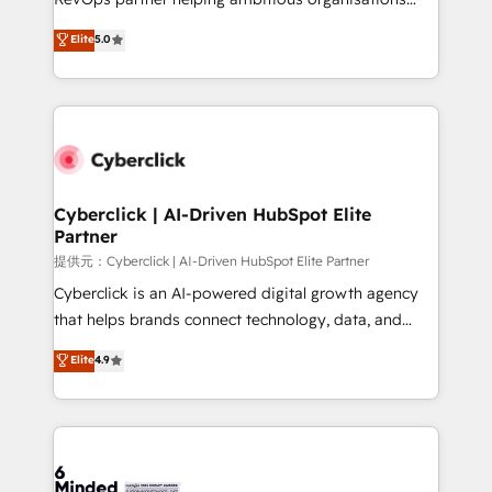
most out of their HubSpot experience operating in
grow with clarity, confidence, and intelligence.
Elite
5.0
the United States, EU, UAE, Mexico and Latin
Operating across the UK, Netherlands, Ireland, and
America. From casual user to super fan: make
Canada, we’ve delivered thousands of successful
HubSpot an experience you LOVE!
HubSpot projects for mid-market and enterprise
clients worldwide, with over 10 years experience. We
combine HubSpot, data, and AI to design connected
go-to-market systems that align people, process,
and technology for predictable, scalable revenue
Cyberclick | AI-Driven HubSpot Elite
Partner
growth. Our expertise spans RevOps, CRM and data
architecture, AI enablement, and strategic marketing,
提供元：Cyberclick | AI-Driven HubSpot Elite Partner
delivered through our proprietary FLAIR framework
Cyberclick is an AI-powered digital growth agency
for responsible AI adoption. As a HubSpot Elite
that helps brands connect technology, data, and
Partner and ISO 27001:2022 certified consultancy,
creativity to achieve measurable results. Founded in
Elite
4.9
we blend strategy, creativity, and technology to help
Barcelona and operating across Spain, LATAM, and
organisations scale smarter and grow stronger.
the UK, we support global companies in building
smarter marketing, sales, and customer success
strategies. As the only HubSpot Elite Partner in
Iberia (Spain & Portugal), we combine human insight