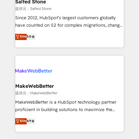
we turn complexity into clarity, human at global
Salted Stone
scale. 🏆 HubSpot’s CEO called us “the partner of the
提供元：Salted Stone
future.” Others agree it is proof of trust built through
Since 2012, HubSpot’s largest customers globally
measurable impact.
have counted on S2 for complex migrations, change
management, systems integration, and creative
Elite
5.0
solutions that deliver measurable impact and
transform brand experiences As one of the few full-
service creative agencies in the HubSpot
ecosystem, we blend strategy, technology, & award-
winning design to build scalable, globally
regionalized HubSpot websites, integrated
marketing campaigns, & RevOps frameworks that
MakeWebBetter
fuel long-term success We connect the entire
提供元：MakeWebBetter
customer lifecycle through seamless integrations,
MakeWebBetter is a HubSpot technology partner
ensure long-term adoption with change-
proficient in building solutions to maximize the
management programs, and align marketing, sales,
operational efficiency of HubSpot. The fastest-
Elite
4.9
and service to drive sustainable growth With 6 key
growing tech-enabler & facilitator, MakeWebBetter,
HubSpot accreditations and experience across
hands you the blend of HubSpot expertise &
hundreds of organizations in dozens of industries,