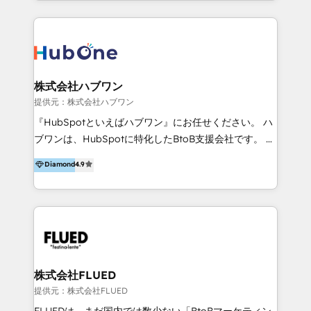
a focus on performance, we build systems that scale
marketing e vendita. Il nostro metodo DAM è stato
across marketing, sales, and service. Ready to grow
validato da oltre 350 manager: inizia con una precisa
your business with a proven and reliable HubSpot
mappatura dei canali di acquisizione dei contatti e
Diamond Partner? 👉Connect with TRooInbound
dei processi aziendali. Siamo accreditati da
today (https://www.trooinbound.com/contact-us)
HubSpot come fornitore ufficiale per le integrazioni
株式会社ハブワン
tra il CRM e altri sistemi aziendali, tra cui SAP,
提供元：株式会社ハブワン
AS400, TeamSystem. HubSpot ci ha riconosciuto
『HubSpotといえばハブワン』にお任せください。 ハ
come formatori ufficiali per l'adozione del CRM in
ブワンは、HubSpotに特化したBtoB支援会社です。 ノ
azienda: il tasso di utilizzo dello strumento è oltre il
ーコードCMS構築、CRM／MA／SFAの設計・運用、他
Diamond
4.9
50% più alto tra i nostri clienti rispetto le altre
システムAPI連携・開発、営業定着支援、カスタマーサ
aziende. Lavoriamo con aziende B2B tra i 5 e i 35
クセス体制の設計まで、ワンストップ完結できる支援体
milioni di fatturato per migliorare l’efficienza dei
制を整えています。 HubSpotの導入支援だけでなく、
processi, allineare marketing e vendite, e
現場で使い続けられる仕組み、売上と効率を両立するシ
massimizzare il ritorno sugli investimenti.
ナリオ設計まで含めてご提案。「導入して終わり」では
なく「成果が出るまで動き続ける」パートナーであるこ
と。それが、ハブワンのスタンスです。 また、
株式会社FLUED
HubSpotはもちろん、ferret One、WordPress、
提供元：株式会社FLUED
Movable Type（Power CMS）などの各種CMSを活用
FLUEDは、まだ国内では数少ない「BtoBマーケティン