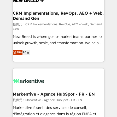
定の代行ではなく、設計の責任」を引き受け、部門横断
technical development team. - 19 HubSpot-certified
の統合・浸透・変革管理を実行します。 ▸ CMS戦略設
trainers to drive platform adoption. 📈 Revenue
CRM Implementations, RevOps, AEO + Web,
計・構築：リード獲得・CVR・SEOを前提にした情報設
Demand Gen
Generation - Full-funnel marketing and high-
計・導線設計・テンプレート設計をContent Hubで一体
performance advertising via Point Success Media. -
提供元：CRM Implementations, RevOps, AEO + Web, Demand
Gen
提供。 ▸ 既存CRM・MAからの移行支援：Salesforce・
Expert deployment of Breeze AI and custom agents
Marketo・Pardot等からの移行、カスタム設計、履歴
New Breed is where go-to-market teams partner to
to automate growth. 🏆 Elite Excellence - 8 platform
データ移行と活用設計まで。 ▸ AEO対応：ChatGPT・
unlock growth, scale, and transformation. We help
accreditations and deep HIPAA-compliance
Perplexity等のAI検索からの流入・引用を前提にコンテ
companies activate HubSpot’s AI-powered
expertise. - A team of 250+ experts dedicated to
Elite
5.0
ンツとサイト構造を最適化。 🏆 なぜ100incを選ぶの
customer platform and operationalize HubSpot’s
your resilient growth.
か？ ✓ HubSpot Eliteパートナー認定 ✓ HubSpotアワ
Loop Marketing framework through expert-led
ード受賞・HUGリーダー ✓ ISO27001:2022 /
services, smart agents, and purpose-built apps,
ISO9001:2015 取得 ✓ 400社以上の導入実績 ✓
tailored to your business. Together, we unlock
HubSpot大百科 出版 CRM・AI活用に関するご相談、現
results, fast. ⚙️CRM & RevOps: Align all Hubs to your
状整理の壁打ちなど、構想段階からお気軽にお問い合わ
buyer journey for clean data, scalability, & reporting.
せください。
🎯Demand Gen & ABM: Drive pipeline with inbound,
Markentive - Agence HubSpot - FR - EN
ABM, AEO, SEO, & paid media. 👩‍💻Web Design:
提供元：Markentive - Agence HubSpot - FR - EN
Build high-performing websites with UX, messaging,
Markentive fournit des services de conseil,
& conversion strategy that drive results. 🤖AI
d'intégration et d'agence dans la région EMEA et