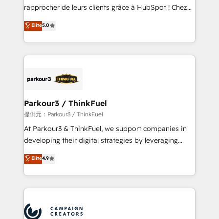
business services. We prepare a customized
rapprocher de leurs clients grâce à HubSpot ! Chez
business case that demonstrates the value and
DIGITALISIM, nous avons l'intime conviction que la
Elite
5.0
impact of your digital transformation, including a
réussite des entreprises passe par l’innovation web,
detailed financial rationale with a focus on ROI and
le marketing digital, et la relation client ! C'est
TCO. As a trusted extension of your team, we
pourquoi, nos experts sont à la fois capables de
believe in the power of partnership. Together, we
gérer votre projet de création de site internet, votre
embark on a transformational journey that sets your
référencement, votre stratégie digitale et le pilotage
business up for long-term success. Unlock your
et l'intégration d'HubSpot ! Les grandes phases d'un
business. If not now, when?
projet HubSpot avec DIGITALISIM : 🧽 Nettoyage,
Parkour3 / ThinkFuel
migration et intégration des bases de données. 🚀
提供元：Parkour3 / ThinkFuel
Développement des interfaces avec vos logiciels
At Parkour3 & ThinkFuel, we support companies in
métiers ⚙️ Configuration de la plateforme HubSpot
developing their digital strategies by leveraging
📈 Configuration de rapports et tableaux de bord 🤝
technologies and automating their marketing and
Elite
4.9
Book Process & Guidelines utilisateurs 🎓
sales processes to generate growth. Our offer spans
Formations des utilisateurs
from Strategy to Operations. We specialize in CRM
onboarding and implementation, web design, sales
& marketing automation, and digital marketing. With
extensive experience working with tech companies