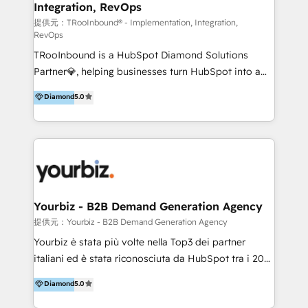
Integration, RevOps
Productos
提供元：TRooInbound® - Implementation, Integration,
RevOps
TRooInbound is a HubSpot Diamond Solutions
Partner💎, helping businesses turn HubSpot into a
scalable growth engine. We work with startups, mid-
Diamond
5.0
market, and enterprise teams to maximize
HubSpot’s full potential through: 💎HubSpot Audits,
Management & Optimization 💎RevOps-powered
HubSpot Onboarding & CRM Implementation 💎
Brand Development, Growth Strategy, AI SEO &
Performance Marketing 💎Data Migration & Custom
Integrations 💎Go-To-Market (GTM) Strategies &
Yourbiz - B2B Demand Generation Agency
Account-Based Marketing 💎CMS Development &
提供元：Yourbiz - B2B Demand Generation Agency
Conversion-Focused Websites With a 5.0⭐average
Yourbiz è stata più volte nella Top3 dei partner
rating and 140+ verified client reviews on the
italiani ed è stata riconosciuta da HubSpot tra i 20
HubSpot Ecosystem, TRooInbound is trusted by
migliori partner EMEA per la gestione del cliente.
Diamond
5.0
businesses globally for consistent delivery and high
Stiamo accompagnando oltre 100 aziende nella
client satisfaction. With deep HubSpot expertise and
digitalizzazione e ottimizzazione dei processi di