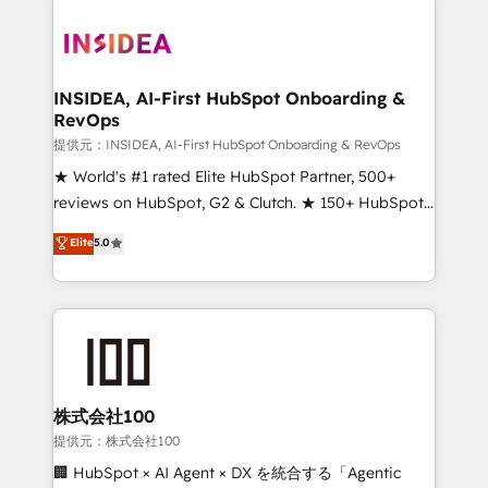
INSIDEA, AI-First HubSpot Onboarding &
RevOps
提供元：INSIDEA, AI-First HubSpot Onboarding & RevOps
★ World's #1 rated Elite HubSpot Partner, 500+
reviews on HubSpot, G2 & Clutch. ★ 150+ HubSpot
Certified Experts & Trainers across the team ★
Elite
5.0
1,500+ implementations across five continents ★ AI-
First, RevOps-led, Onboarding obsessed ★
Company of the Year 2024/25 INSIDEA helps
growing companies turn HubSpot into a revenue
engine. We onboard your team, migrate your data,
and build AI-powered workflows that drive adoption
from week one, in your time zone. What we do ➤
株式会社100
Onboarding: Live in weeks, with workflows built
提供元：株式会社100
around your business, not a template. ➤ Migration:
🏢 HubSpot × AI Agent × DX を統合する「Agentic