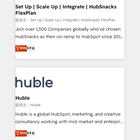
Award 🏆2020 Elite Solutions Partner 🏆2019
Set Up | Scale Up | Integrate | HubSnacks
FlexPlan
Integrations HubSpot Impact Award 🏆2019
Marketing Enablement HubSpot Impact Award 🏆
提供元：Set Up | Scale Up | Integrate | HubSnacks FlexPlan
2018 Website Design HubSpot Impact Award 🏆2017
Join over 1,500 Companies globally who've chosen
Website Design HubSpot Impact Award 🏆2016
HubSnacks as their on-ramp to HubSpot since 2014
Growth-Driven Design Agency of the Year 🏆2016
Simple pay-as-you-go plans that accelerate value...
Elite
4.9
Sales Enablement HubSpot Impact Award 🏆2015
1️⃣ Set Up | Onboarding New or Check-fixing existing
Growth-Driven Design Agency of the Year 🏆2015
HubSpot portals 2️⃣ Scale Up | 100% HubSpot Task
Became the 5th Agency to reach Diamond 🏆2014
Execution... Global 24/7 ... All Experts 3️⃣ Integrate |
HubSpot COS Performance Award 🏆2014 HubSpot
your entire Tech Stack with Custom Integrations
COS Design Award 🏆2013 HubSpot Marketplace
Slash months from your API Integration project... ⬅️
Provider of the Year 🏆2011 Became a HubSpot
Click "Contact Business" ⬅️ to access 150+ Kickstart
Partner 📆Founded in 1997
Integration templates that put HubSpot in the center
Huble
of your tech stack, syncing... 🛍️ Shopify or
提供元：Huble
WooCommerce 💲 Stripe or Paypal 💰 Sage or
Huble is a global HubSpot, marketing, and creative
Netsuite 🤖 Google or Microsoft ✍️ DocuSign or
consultancy working with mid-market and enterprise
PandaDoc 🌐 Avalara or Quaderno HubSnacks holds
businesses. We go beyond implementation, shaping
Elite
4.9
the rare Advanced "Custom Integrations"
the strategy, processes, and teams that turn