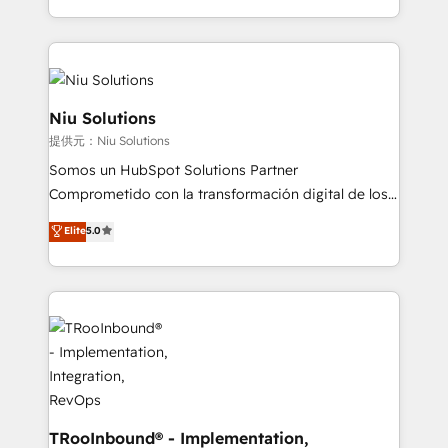
Global HEART Award, Yamini Rogan, CEO of
más de 6 años de experiencia, hemos liderado 100+
HubSpot said "We love the impact you are having in
implementaciones conectando HubSpot con SAP,
the community - we are so glad to work with you."
ERPs, e-commerce, plataformas financieras,
Connect with us to see how we can do better and be
WhatsApp y sistemas logísticos. Nuestro equipo
better together 🏆
multicultural trabaja en español, inglés y portugués,
Niu Solutions
uniendo visión estratégica y excelencia técnica para
提供元：Niu Solutions
generar resultados medibles. Apoyamos a empresas
Somos un HubSpot Solutions Partner
de construcción, educación, tecnología, retail, e-
Comprometido con la transformación digital de los
commerce, salud, financieras, seguros y servicios,
procesos comerciales de las empresas en
ayudándolas a conectar sistemas, escalar equipos y
Elite
5.0
Latinoamérica, con un enfoque en Marketing, Ventas
tomar decisiones basadas en datos. 🌎 Highlights:
y Servicio al Cliente. Somos un equipo de trabajo
5+ años como partner HubSpot 100+
multidisciplinario de alto rendimiento, con
implementaciones en LATAM y EE. UU. Expertise en
conocimiento y experiencia enfocado en: 1.
integraciones vía API Top #7 HubSpot Partner
Optimizar la eficiencia operativa de nuestros
LATAM 2025 🏆 Impulsamos crecimiento con CRM +
clientes 2. Mejorar la experiencia del cliente 3.
IA en múltiples industrias. 👉 ¿Listo para transformar
Asegurar resultados medibles Nos especializamos
tus procesos comerciales?
en bancos, seguros, e-commerce, Desarrolladores
Inmobiliarios y Empresas Distribuidoras de
TRooInbound® - Implementation,