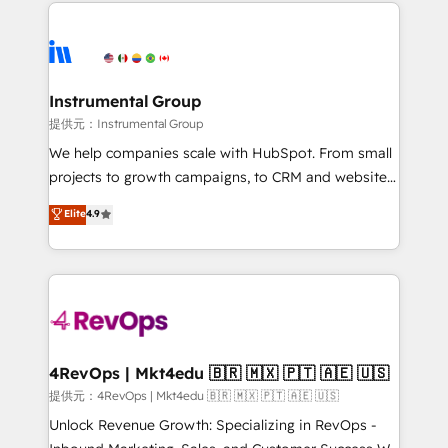
eminent solutions & integrations. Trust us to
there’s a good chance one of our globally integrated
streamline your HubSpot experience. 🚀HubSpot
teams has worked with clients just like you Let’s
Elite Partners with 10+ years of HubSpot experience
explore whether S2 is the partner you’ve been
🤝HubSpot Premier Integration partner 🤝Google
looking for...and get your next big initiative moving!
Premier Partner 2023 🌟5 HubSpot Accreditations 🌟
Instrumental Group
Won HubSpot Theme Challenge 2021 🌟INBOUND’19
提供元：Instrumental Group
HubSpot Rising Star Why us? Harnessing the full
We help companies scale with HubSpot. From small
potential of the powerful HubSpot CRM. ✔️A team of
projects to growth campaigns, to CRM and websites.
HubSpot experts backed by over 10+ years of
Hire an agency that's experienced in every inch of
Elite
4.9
HubSpot experience ✔️Flexible pricing models —
HubSpot and willing to work hand-in-hand with your
Hourly-fee (assigned one Dedicated HubSpot
team to simplify the complex and build a better
Admin); Monthly-fee (HubSpot Admin + Project
experience for your team and customers.
Manager); and Fixed Project Cost (as per
requirement). ✔️Helped over 25,000+ customers so
far with our HubSpot solutions. ✔️Bespoke apps &
on-demand bundle services. Connect with us today!
4RevOps | Mkt4edu 🇧🇷 🇲🇽 🇵🇹 🇦🇪 🇺🇸
提供元：4RevOps | Mkt4edu 🇧🇷 🇲🇽 🇵🇹 🇦🇪 🇺🇸
Unlock Revenue Growth: Specializing in RevOps -