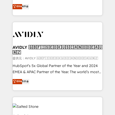
Strategy: Activate Breeze Agents, configure HubSpot
North America. Avec plus de 115 experts en
Elite
4.9
AI, & maximize AEO with tailored AI services. 🧩
marketing automation, Growth, Revops, CRM et
Integrations: Extend HubSpot with custom
webdesign. Markentive is both a consulting firm, a
integrations, hosting, & maintenance.
digital agency and an integrator. With over 115
experts in marketing automation, growth, revops,
CRM and webdesign (We focus on EMEA - USA
customers).
AVIDLY 🇬🇧🇫🇮🇸🇪🇩🇰🇺🇸🇨🇦🇳🇴🇩🇪🇦🇺
🇳🇿
提供元：AVIDLY 🇬🇧🇫🇮🇸🇪🇩🇰🇺🇸🇨🇦🇳🇴🇩🇪🇦🇺🇳🇿
HubSpot’s 5x Global Partner of the Year and 2024
EMEA & APAC Partner of the Year. The world’s most
experienced and fully accredited HubSpot Solutions
Elite
5.0
Partner. 🚀 With 2,750+ HubSpot projects delivered
and 370+ specialists across EMEA, APAC and NAM,
we de-risk complex CRM programmes and
accelerate ROI across every HubSpot Hub. 🧭 From
multi-region migrations to AI-powered automation,