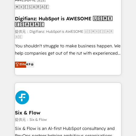
framework, meaning we've been accredited by
HubSpot and vetted by the CCS, which means we
can support public sector companies as well the
Digifianz: HubSpot is AWESOME 🇺🇸🇲🇽
🇪🇸🇦🇷🇦🇪
other ones listed in our profile. Our services: -
HubSpot implementation - HubSpot CMS website
提供元：Digifianz: HubSpot is AWESOME 🇺🇸🇲🇽🇪🇸🇦🇷
🇦🇪
build We can do lots of things. But everything we do
You shouldn't struggle to make business happen. We
is there for you to: - Grow revenue, and run your
help companies get out of the rut with experienced,
business more efficiently - Build stronger
process-oriented teams implementing HubSpot
relationships with customers - Make better
Elite
4.9
Marketing, Sales, Service, CMS and Operations Hub,
decisions with data - Find a new voice and reach
so selling and actually engaging with your customers
more people - Get the most out of your HubSpot
feels easy and pain-free. We are a top ranked
investment
HubSpot Elite Partner, winner of Rookie of the Year
and Customer First Awards, 4.9/5 rating in HubSpot
Reviews and 4.9/5 rating in Clutch Reviews. Digifianz
helps the following industries: logistics & 3PL, home
Six & Flow
improvement & construction, branding and
提供元：Six & Flow
commercialization, real estate, health, education,
Six & Flow is an AI-first HubSpot consultancy and
SaaS, Software Dev & IT and consulting, make the
RevOps partner helping ambitious organisations