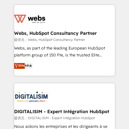
sales, and service hubs • Built-in flexibility for
adoption, sales process and marketing results.
startups to global brands
Services 📚 Onboarding your team to HubSpot for
the first time 🔧 Designing and optimising your
HubSpot set-up for better results 🌐 Website design
and build using HubSpot 🔌 Integrating HubSpot
Webs, HubSpot Consultancy Partner
with other systems 🎓 Training your teams to be
提供元：Webs, HubSpot Consultancy Partner
HubSpot pros 📊 Lead generation services using
Webs, as part of the leading European HubSpot
HubSpot Why us? - SIX HubSpot Accreditations -
platform group of 150 Fte, is the trusted Elite
awarded by HubSpot after a rigorous process for
HubSpot CRM Partner offering you a roadmap on
Elite
4.8
CRM, Solutions Architecture, Onboarding , Data
maximizing EBITDA and achieving Commercial
Migration, Custom Integration & Platform
Excellence. With our targeted processes, we
Enablement -Onboarded over 500 businesses to
strengthen your digital transformation and minimize
HubSpot -Top 1% of partners worldwide -In-house
costs. As HubSpot's Advanced Accredited CRM
team of 25+ experts Contact us today to help you
Implementation partner, we provide expertise to
get more from your investment in HubSpot.
drive your business forward. Since 2015 we are fully
www.bbdboom.com
dedicated to HubSpot and with an experienced
DIGITALISIM - Expert Intégration HubSpot
team (50+), we work with reputable companies in
提供元：DIGITALISIM - Expert Intégration HubSpot
B2B sectors such as manufacturing, SaaS and
Nous aidons les entreprises et les dirigeants à se