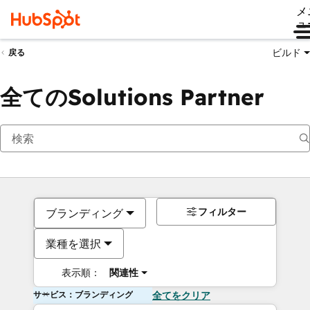
メ
ュ
ビルド
戻る
全てのSolutions Partner
フィルター
ブランディング
業種を選択
表示順：
関連性
サービス：ブランディング
全てをクリア