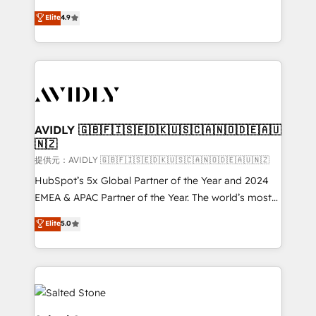
Strategy: Activate Breeze Agents, configure HubSpot
North America. Avec plus de 115 experts en
Elite
4.9
AI, & maximize AEO with tailored AI services. 🧩
marketing automation, Growth, Revops, CRM et
Integrations: Extend HubSpot with custom
webdesign. Markentive is both a consulting firm, a
integrations, hosting, & maintenance.
digital agency and an integrator. With over 115
experts in marketing automation, growth, revops,
CRM and webdesign (We focus on EMEA - USA
customers).
AVIDLY 🇬🇧🇫🇮🇸🇪🇩🇰🇺🇸🇨🇦🇳🇴🇩🇪🇦🇺
🇳🇿
提供元：AVIDLY 🇬🇧🇫🇮🇸🇪🇩🇰🇺🇸🇨🇦🇳🇴🇩🇪🇦🇺🇳🇿
HubSpot’s 5x Global Partner of the Year and 2024
EMEA & APAC Partner of the Year. The world’s most
experienced and fully accredited HubSpot Solutions
Elite
5.0
Partner. 🚀 With 2,750+ HubSpot projects delivered
and 370+ specialists across EMEA, APAC and NAM,
we de-risk complex CRM programmes and
accelerate ROI across every HubSpot Hub. 🧭 From
multi-region migrations to AI-powered automation,