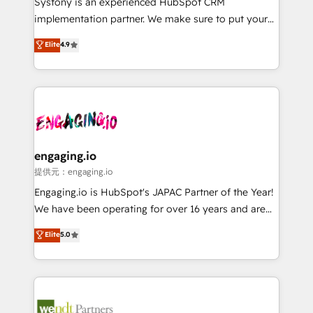
Systony is an experienced HubSpot CRM
broke. Built for mid-market reality—practical
implementation partner. We make sure to put your
solutions that work with your actual headcount and
organization's needs and goals first and think along
Elite
4.9
constraints. By the Numbers 🏆 Top 1% of all
with your organization. We are only satisfied once
HubSpot partners 🔄 Top 5% globally in client
you are too. Why Systony? - 20+ years of
retention 📅 8+ years of consistent results since 2017
experience with CRM, Marketing, Sales & Service
Who We Serve Revenue teams, marketing leaders,
implementations - 500+ successful onboardings -
and sales ops at mid-market companies ready to
Own back-end developers - Complex data
move beyond spreadsheets into unified systems
migrations (e.g. Salesforce, MS Dynamics, Perfect
that drive real business results.
View, SuperOffice) - Custom integrations (e.g. MS
engaging.io
Business Central, Navision, AX, SAP, Exact, AFAS) We
提供元：engaging.io
focus on growing B2B companies in the SME sector
Engaging.io is HubSpot's JAPAC Partner of the Year!
such as manufacturing, SaaS, business services and
We have been operating for over 16 years and are
wholesaler companies. As an experienced HubSpot
one of HubSpot's most experienced and technically
Elite
5.0
partner, we know how important user adoption is.
capable Agency Partners globally. We specialise in
That's why we have developed a step-by-step
complex CRM migrations, implementations,
implementation process that focuses on user
integrations, custom CMS portal development,
adoption. We’re experts on connecting data,
design & UX for mid to large to multi national
technology and people with each other. Together we
businesses. Our teams are based in North America