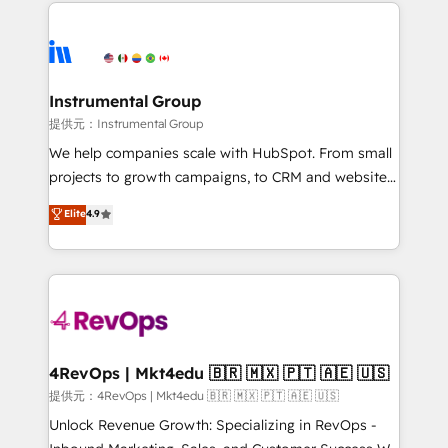
eminent solutions & integrations. Trust us to
there’s a good chance one of our globally integrated
streamline your HubSpot experience. 🚀HubSpot
teams has worked with clients just like you Let’s
Elite Partners with 10+ years of HubSpot experience
explore whether S2 is the partner you’ve been
🤝HubSpot Premier Integration partner 🤝Google
looking for...and get your next big initiative moving!
Premier Partner 2023 🌟5 HubSpot Accreditations 🌟
Instrumental Group
Won HubSpot Theme Challenge 2021 🌟INBOUND’19
提供元：Instrumental Group
HubSpot Rising Star Why us? Harnessing the full
We help companies scale with HubSpot. From small
potential of the powerful HubSpot CRM. ✔️A team of
projects to growth campaigns, to CRM and websites.
HubSpot experts backed by over 10+ years of
Hire an agency that's experienced in every inch of
Elite
4.9
HubSpot experience ✔️Flexible pricing models —
HubSpot and willing to work hand-in-hand with your
Hourly-fee (assigned one Dedicated HubSpot
team to simplify the complex and build a better
Admin); Monthly-fee (HubSpot Admin + Project
experience for your team and customers.
Manager); and Fixed Project Cost (as per
requirement). ✔️Helped over 25,000+ customers so
far with our HubSpot solutions. ✔️Bespoke apps &
on-demand bundle services. Connect with us today!
4RevOps | Mkt4edu 🇧🇷 🇲🇽 🇵🇹 🇦🇪 🇺🇸
提供元：4RevOps | Mkt4edu 🇧🇷 🇲🇽 🇵🇹 🇦🇪 🇺🇸
Unlock Revenue Growth: Specializing in RevOps -