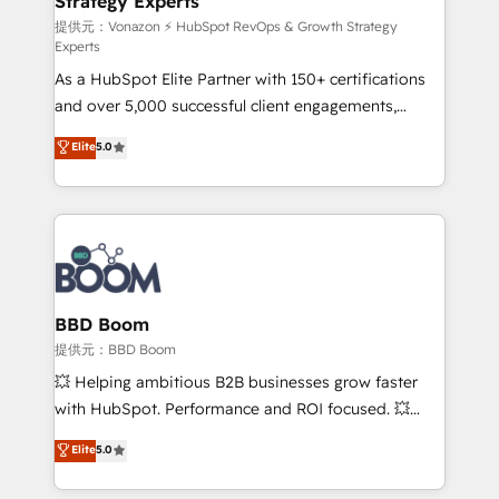
Strategy Experts
pour aligner les équipes marketing, commerciales et
support client (data migration, synchronisation API,
提供元：Vonazon ⚡ HubSpot RevOps & Growth Strategy
Experts
audit et maintenance) ➤ La création de sites internet
As a HubSpot Elite Partner with 150+ certifications
de conversion qui transforment les visiteurs en
and over 5,000 successful client engagements,
opportunités d'affaires ➤ La mise en place de
Vonazon turns marketing complexity into
stratégies d'acquisition marketing (SEO, SEA,
Elite
5.0
measurable, scalable growth. From onboarding to
inbound, automatisation marketing, ABM, IA,
enterprise-grade campaigns, our in-house team
emailing) Informations clés : - 10 ans d'expérience -
builds scalable strategies that drive long-term
100+ intégrations CRM HubSpot réussies - 40
revenue. ⚙️ HubSpot Integration & Optimization •
experts conseil - 150 certifications HubSpot
Seamless CRM, CMS, and automation setup •
cumulées
Complex platform migrations and data cleanups •
Custom APIs and third-party integrations 📈 End-to-
BBD Boom
End Revenue Acceleration • Lifecycle marketing and
提供元：BBD Boom
pipeline growth programs • Sales enablement tools
💥 Helping ambitious B2B businesses grow faster
and CRM optimization • Retention strategies with
with HubSpot. Performance and ROI focused. 💥
customer journey mapping 🏅 Elite-Level HubSpot
BBD Boom is the HubSpot partner that can help you
Elite
5.0
Execution • 750+ onboardings and 2,000+
to HubSpot Better. We work with your teams to
implementations • Deep expertise across marketing,
solve all your HubSpot challenges and improve user