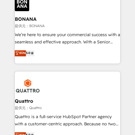
business, operational and technical requirements to
life, and creates a 360˚ view of your customer to
help your teams do more. We specialise in HubSpot
BONANA
technical services, website design and development
提供元：BONANA
as well as agency services that help set you up for
We’re here to ensure your commercial success with a
success. Now, more than ever you need to connect
seamless and effective approach. With a Senior
and align your website and marketing to sales and
team that has 10+ years of experience in HubSpot,
Elite
5.0
customer service. It's time to empower your teams
we have a deep understanding of SaaS, Business
to create great customer experiences that generate
Services and E-commerce together with Retail. We
more leads, close more business and engage your
streamline and enhance your Sales, Marketing &
customers. Let's work side-by-side to make it
Service efforts, providing insights in your
happen.
commercial operations. We're good at RevOps,
automating and optimizing your marketing, sales &
service operations with AI, designing and building
Quattro
your website, and we drive growth through Account-
提供元：Quattro
Based Marketing, SEO, SEA and many other tactics.
Quattro is a full-service HubSpot Partner agency
No worries, we will advise you in which to deploy
with a customer-centric approach. Because no two
and help you to get the best measurable ROI. This
clients have the same needs, Quattro offer a
Elite
5.0