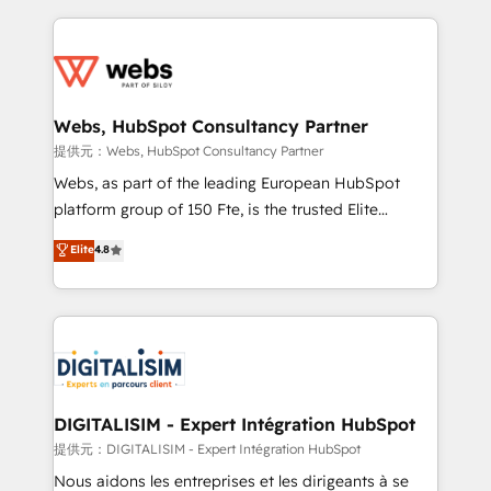
sales, and service hubs • Built-in flexibility for
adoption, sales process and marketing results.
startups to global brands
Services 📚 Onboarding your team to HubSpot for
the first time 🔧 Designing and optimising your
HubSpot set-up for better results 🌐 Website design
and build using HubSpot 🔌 Integrating HubSpot
Webs, HubSpot Consultancy Partner
with other systems 🎓 Training your teams to be
提供元：Webs, HubSpot Consultancy Partner
HubSpot pros 📊 Lead generation services using
Webs, as part of the leading European HubSpot
HubSpot Why us? - SIX HubSpot Accreditations -
platform group of 150 Fte, is the trusted Elite
awarded by HubSpot after a rigorous process for
HubSpot CRM Partner offering you a roadmap on
Elite
4.8
CRM, Solutions Architecture, Onboarding , Data
maximizing EBITDA and achieving Commercial
Migration, Custom Integration & Platform
Excellence. With our targeted processes, we
Enablement -Onboarded over 500 businesses to
strengthen your digital transformation and minimize
HubSpot -Top 1% of partners worldwide -In-house
costs. As HubSpot's Advanced Accredited CRM
team of 25+ experts Contact us today to help you
Implementation partner, we provide expertise to
get more from your investment in HubSpot.
drive your business forward. Since 2015 we are fully
www.bbdboom.com
dedicated to HubSpot and with an experienced
DIGITALISIM - Expert Intégration HubSpot
team (50+), we work with reputable companies in
提供元：DIGITALISIM - Expert Intégration HubSpot
B2B sectors such as manufacturing, SaaS and
Nous aidons les entreprises et les dirigeants à se