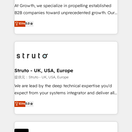
marketing automation, and revenue operations. 🤝
At Growth, we specialize in propelling established
Custom Solutions: From onboarding and
B2B companies toward unprecedented growth. Our
integrations, to RevOps and training. We align
focus is on fine-tuning and enhancing your growth,
Elite
5.0
HubSpot with your business needs. 🌟 Proven
sales, and marketing operations. Unlike conventional
Results: We’ve helped businesses of all sizes
marketing agencies, we dive deep into the
accelerate revenue growth, improve operational
operational aspects of your business, ensuring that
efficiency, and achieve ROI. 🔧 Flexible Service
each cog in your growth machine is well-oiled and
Packages: Choose ongoing support or project-based
functioning optimally. With our expertise in leading
solutions. We offer service packages designed to fit
platforms like Salesforce and HubSpot, we bring a
your requirements. Contact us today!
wealth of knowledge and experience to the table.
Struto - UK, USA, Europe
Our strategies are tailored to your business's unique
提供元：Struto - UK, USA, Europe
needs, ensuring a personalized approach that aligns
We are lead by the deep technical expertise you'd
with your growth objectives.
expect from your systems integrator and deliver all
the agency services you'd expect from your
Elite
5.0
HubSpot Solutions Partner. As one of the UK's
longest-standing partners, we are experts at
maximising the value of the HubSpot platform and
building an integrated growth stack that brings your