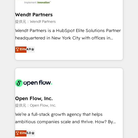
strive for optimal customer processes and
and APAC. We are HubSpot's top-ranked Advanced
experiences. Systony – We believe you can grow!
Implementation Certified Partner and we contribute
Wendt Partners
to their advisory council. We strive to do 'good work
提供元：Wendt Partners
with good people' and have worked with incredible
Wendt Partners is a HubSpot Elite Solutions Partner
brands. You can see some of them on our website,
headquartered in New York City with offices in
along with plenty of case studies.
Toronto, London and Melbourne. As a global
Elite
4.9
HubSpot partner, we specialize in working with
sophisticated B2B companies to implement the
HubSpot CRM platform across client organizations.
Our vertical market expertise includes
industrial/manufacturing, professional services,
architecture/engineering/construction (AEC),
distribution, commercial real estate, technology,
Open Flow, Inc.
finserv/fintech, IT managed services, transportation
提供元：Open Flow, Inc.
& logistics, energy/solar, staffing and recruiting,
We’re a full-stack growth agency that helps
media, healthcare and government contractors. Our
ambitious companies scale and thrive. How? By
scope of services encompasses Platform Solutions,
upgrading and streamlining every single revenue-
Elite
5.0
Technical Solutions, Enablement Solutions, Digital
generating aspect of your business. We’re proud