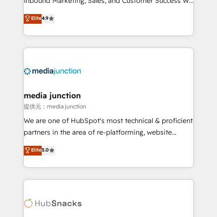
Inbound Marketing, Sales, and Customer Success We
specialize in driving revenue growth for companies
Elite
4.9
across industries through tailored marketing, sales,
and customer success strategies, utilizing RevOps
methodologies. As Latin America's largest HubSpot
partner and a global leader in education market, we
offer unparalleled insights. Operating in five
countries—Brazil, UAE (Abu Dhabi/Dubai/Sharjah),
Mexico, USA, and Portugal—we've executed over a
media junction
hundred successful operations. Our approach,
提供元：media junction
rooted in RevOps principles, integrates analysis,
We are one of HubSpot's most technical & proficient
training, planning, and qualification. Leveraging
partners in the area of re-platforming, website
technology, data analytics, CRM optimization, and
design & development. We specialize in multi-hub
Elite
5.0
inbound marketing tactics, we focus on
implementations for mid-market & enterprise
understanding, nurturing, and converting leads.
companies. We are woman-owned, powered by
Partner with us to unlock your business's full
coffee, and we ❤️ dogs. We produce award-winning
potential and achieve sustained growth in today's
work for our clients. 🏆2023 Technical Expertise
competitive market.
Impact Award 🏆2022 Technical Expertise Impact
Award 🏆2022 Platform Migration Excellence Impact