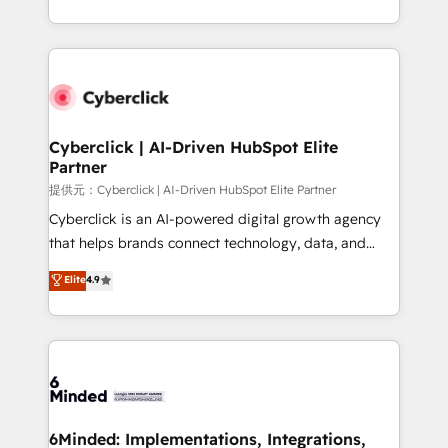
America. From casual user to super fan: make
Canada, we’ve delivered thousands of successful
HubSpot an experience you LOVE!
HubSpot projects for mid-market and enterprise
clients worldwide, with over 10 years experience. We
combine HubSpot, data, and AI to design connected
go-to-market systems that align people, process,
and technology for predictable, scalable revenue
Cyberclick | AI-Driven HubSpot Elite
Partner
growth. Our expertise spans RevOps, CRM and data
architecture, AI enablement, and strategic marketing,
提供元：Cyberclick | AI-Driven HubSpot Elite Partner
delivered through our proprietary FLAIR framework
Cyberclick is an AI-powered digital growth agency
for responsible AI adoption. As a HubSpot Elite
that helps brands connect technology, data, and
Partner and ISO 27001:2022 certified consultancy,
creativity to achieve measurable results. Founded in
Elite
4.9
we blend strategy, creativity, and technology to help
Barcelona and operating across Spain, LATAM, and
organisations scale smarter and grow stronger.
the UK, we support global companies in building
smarter marketing, sales, and customer success
strategies. As the only HubSpot Elite Partner in
Iberia (Spain & Portugal), we combine human insight
with intelligent automation to drive sustainable
growth. Our multidisciplinary team designs solutions
6Minded: Implementations, Integrations,