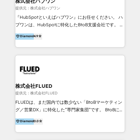
株式会社ハブワン
tra il CRM e altri sistemi aziendali, tra cui SAP,
提供元：株式会社ハブワン
AS400, TeamSystem. HubSpot ci ha riconosciuto
『HubSpotといえばハブワン』にお任せください。 ハ
come formatori ufficiali per l'adozione del CRM in
ブワンは、HubSpotに特化したBtoB支援会社です。 ノ
azienda: il tasso di utilizzo dello strumento è oltre il
ーコードCMS構築、CRM／MA／SFAの設計・運用、他
Diamond
4.9
50% più alto tra i nostri clienti rispetto le altre
システムAPI連携・開発、営業定着支援、カスタマーサ
aziende. Lavoriamo con aziende B2B tra i 5 e i 35
クセス体制の設計まで、ワンストップ完結できる支援体
milioni di fatturato per migliorare l’efficienza dei
制を整えています。 HubSpotの導入支援だけでなく、
processi, allineare marketing e vendite, e
現場で使い続けられる仕組み、売上と効率を両立するシ
massimizzare il ritorno sugli investimenti.
ナリオ設計まで含めてご提案。「導入して終わり」では
なく「成果が出るまで動き続ける」パートナーであるこ
と。それが、ハブワンのスタンスです。 また、
株式会社FLUED
HubSpotはもちろん、ferret One、WordPress、
提供元：株式会社FLUED
Movable Type（Power CMS）などの各種CMSを活用
FLUEDは、まだ国内では数少ない「BtoBマーケティン
し、延べ100社以上のBtoB企業のサイト制作経験をもと
グ／営業DX」に特化した”専門家集団”です。 BtoBに特
に、ウェブマーケテイング担当者が本当に使いやすいノ
化し、WEB制作や広告運用などのオンライン施策か
Diamond
0.0
ーコードテーマテンプレートを独自開発。 企業のさま
ら、インサイドセールスや展示会などのオフライン施策
ざまな課題やニーズに対して「戦略、設計・デザイン、
まで支援しています。 「経験豊富な”専門家集団”によ
開発、運用」まで段階に合わせ、誠実なアドバイスと的
るプロジェクト参加型の支援」で、戦略・企画などのコ