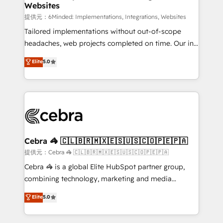
Websites
that simplify complexity, boost performance, and
turn innovation into real impact. 🌍 Highlights •
提供元：6Minded: Implementations, Integrations, Websites
HubSpot Partner since 2012 • 2022 EMEA Impact
Tailored implementations without out-of-scope
Award: Best Integration • 150+ successful HubSpot
headaches, web projects completed on time. Our in-
projects • Clients in 30+ industries • Proprietary
house team of certified CRM architects, experts,
Elite
5.0
technology for integrations • Multilingual team:
developers, designers, and marketers handles all
English, Spanish, Portuguese & Italian 👉 Grow
aspects of your HubSpot. ✨ 400+ global clients ✨
smarter with AI and HubSpot.
100+ seamless migrations from 15+ different CRMs
✨ 100,000+ hours in HubSpot projects, 75+ full Hub
implementations, and 5,000+ pages ✨ CS: Clients
generating 7-digit MRR from inbound campaigns ✨
CS: 245% organic growth & +751% new visitors for a
Cebra 🦓 🇨🇱🇧🇷🇲🇽🇪🇸🇺🇸🇨🇴🇵🇪🇵🇦
full-funnel HubSpot project ✨ CS: 415% conversion
提供元：Cebra 🦓 🇨🇱🇧🇷🇲🇽🇪🇸🇺🇸🇨🇴🇵🇪🇵🇦
boost with a new HubSpot site Recognized leaders:
Cebra 🦓 is a global Elite HubSpot partner group,
🏆 HubSpot Platform Migration Impact Award 🏆
combining technology, marketing and media
Clutch HubSpot Global Leader 🏆 Finalist: HubSpot
expertise across Latin America and Southern
Elite
5.0
Inbound Campaign of the Year 🏆 Gold AVA Digital
Europe, with teams across 7 countries. Born in Chile,
Award for Best Website 🌟 Accreditations: CRM
we combine local insight with international reach to
Implementation, HubSpot Content Experience, CRM