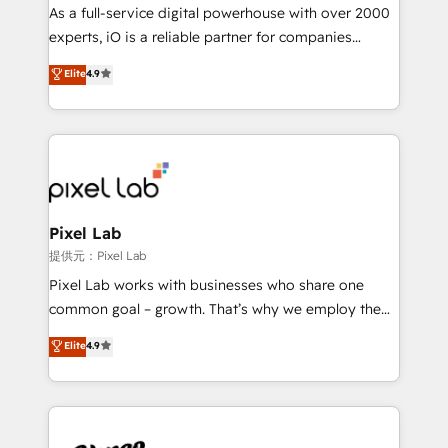
CRM and marketing data, not just implement a
As a full-service digital powerhouse with over 2000
system - Accelerate impact with a partner who
experts, iO is a reliable partner for companies
understands both strategy and technology
looking to strengthen their position in the fields of
Elite
4.9
marketing, technology, content, strategy and
creation. iO combines in-depth knowledge on both
the marketing and technology end of HubSpot,
creating impactful inbound marketing strategies
from end-to-end. Teams of marketing specialists,
developers, copywriters and designers work side by
side to meet the specific demands of every client
Pixel Lab
and project. Dedicated HubSpot teams combine all
提供元：Pixel Lab
skills for HubSpot projects from strategy to
Pixel Lab works with businesses who share one
implementation and training. Skilled in-house
common goal – growth. That’s why we employ the
developers are building HubSpot CMS websites and
latest innovations in disruptive technology in our
Elite
4.9
complex API integrations with external platforms.
approach to web design, sales enablement and
Working from several campuses across Belgium, The
inbound marketing that deliver month-on-month
Netherlands, Denmark and Sweden, iO currently
growth for our client's businesses. These methods
supports the growth of big and small companies
are confirmed by data-driven results so you can see
such as Brussels Airport, Volvo, Farmaline, Agilitas,