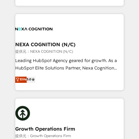
Solutions and Growth Solutions. As a fully
HubSpot Elite Solutions Partners and devout CRM
accredited and five-star rated firm, Wendt Partners
nerds who can harness HubSpot’s custom digital
brings a deep bench of expertise to each client
tools to improve each touchpoint of your customer
engagement. In addition, we are SOC 2, ISO 27001,
experience. Working hand-in-hand with your team,
GDPR and HIPAA compliant for global IT security
we’ll assemble a RevOps machine that drives more
standards.
traffic, generates better leads and crushes your
NEXA COGNITION (N/C)
revenue goals. We've worked with thousands of
提供元：NEXA COGNITION (N/C)
HubSpot customers and we'd love to work with you
Leading HubSpot Agency geared for growth. As a
too! Clients come to us for: Advanced CRM solutions
HubSpot Elite Solutions Partner, Nexa Cognition
System Integrations both Custom and Native to
ranks in the top 1% of global HubSpot Partners and
Elite
5.0
HubSpot Data System Migrations between systems
has been one of the longest-standing partners since
to HubSpot New lead generation strategies Time-
2012. We empower businesses to harness the full
saving automations Fresh growth campaigns Robust
potential of HubSpot by combining strategic
help desk Unified revenue operations Dynamic
insights with technical excellence, we deliver
website development Award-winning creative
bespoke HubSpot solutions tailored to drive
design We live and breathe HubSpot and are ready
measurable growth and operational efficiency. Why
to take on real challenges!
Choose Nexa Cognition? 🚀 HubSpot Expertise: Our
Growth Operations Firm
certified team specialises in CRM implementation,
提供元：Growth Operations Firm