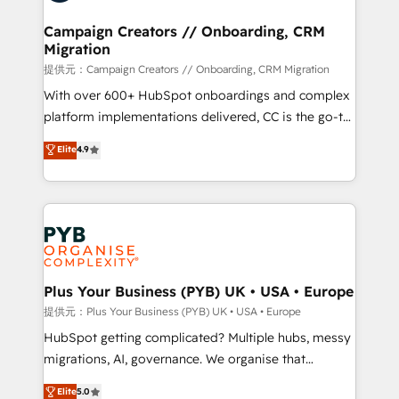
and manufacturers since 2002, we are committed to
empowering our clients and developing their
Campaign Creators // Onboarding, CRM
Migration
autonomy. Get to grips with HubSpot through
guided implementation and seamless integration of
提供元：Campaign Creators // Onboarding, CRM Migration
the CRM platform into your digital ecosystem. Would
With over 600+ HubSpot onboardings and complex
you like support in deploying your inbound
platform implementations delivered, CC is the go-to
marketing strategy? We'll provide support tailored
Elite Solutions Partner for businesses ready to
Elite
4.9
to your needs and sales objectives. With 125+
migrate, replatform, and scale smarter. We specialize
certifications, we are part of the most certified
in high-impact CRM and CMS migrations and
Canadian agencies, and we both hold Onboarding
onboarding from platforms like Salesforce, NetSuite,
Accreditations. Based in Canada (coast to coast), our
Zoho, Pardot, Marketo, Microsoft Dynamics, Wix,
services are offered in both English & French.
WordPress and legacy CRMs, turning fragmented
systems into unified, growth-ready HubSpot
architectures that accelerate revenue operations and
Plus Your Business (PYB) UK • USA • Europe
performance. - Multi-object CRM migration, cleanup,
提供元：Plus Your Business (PYB) UK • USA • Europe
and implementation. - Pre-built and custom
HubSpot getting complicated? Multiple hubs, messy
integrations across your full tech stack. - Custom
migrations, AI, governance. We organise that
object setup, CMS builds, and full-funnel automation.
complexity, so your team can put HubSpot to work...
Elite
5.0
- Dashboards, lifecycle campaigns, and lead