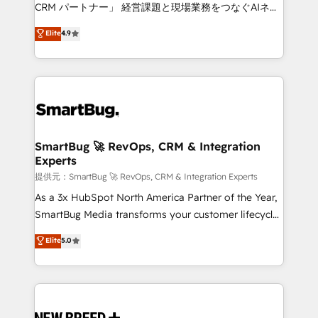
Move from any legacy CRM. Zero downtime, full data
CRM パートナー」 経営課題と現場業務をつなぐAIネイ
integrity. ➤ Implementation: Configure HubSpot to
ティブ・エージェンシーとして、HubSpot Eliteの実装
Elite
4.9
run your revenue process. Sales, marketing, and
力で顧客フロント業務を再設計します。 💡 100inc は何
service wired together. ➤ AI and Integrations: Layer
をする会社か？ HubSpotを共通基盤に、AIエージェン
Breeze AI, custom agents, and APIs to remove
トを組み込んだ顧客フロント業務（マーケティング・営
manual work. ➤ Ongoing Management: Monthly
業・CS）を組織全体で設計・実装する日本のAIネイテ
tune-ups, feature rollouts, adoption coaching. Buying
ィブ・エージェンシーです。事業部・グループ会社・部
HubSpot, switching to it, or reviving a stale portal?
門が分立する組織で、データと業務プロセスのサイロ化
We are built for the work.
を、CRMを軸とした全社共通基盤に再構築します。意
SmartBug 🚀 RevOps, CRM & Integration
Experts
思決定者・PMO・現場担当者に並走します。 1️⃣
HubSpot導入・活用支援 顧客データの一元化から、
提供元：SmartBug 🚀 RevOps, CRM & Integration Experts
GTMの見える化・自動化まで。全Hub統合運用、デー
As a 3x HubSpot North America Partner of the Year,
タ品質設計、グループ横断のCRM統合に対応します。
SmartBug Media transforms your customer lifecycle
2️⃣ AIエージェント組織構築 営業・マーケティング業務
into a revenue engine. Our unified ecosystem
Elite
5.0
の一部をAIが自律実行する組織への移行を設計・実装。
includes specialized divisions Globalia (AI &
Breeze・Claude等をHubSpotと連携させ、役割定義・
Software) and Point Success Media (Paid Media),
運用ルール・成果指標まで含めて設計します。 3️⃣ 全社
making this the official home for all three brands. 🔄
DX × AI推進のPMO伴走支援 複数部門をまたぐDX×AI変
Implementation & Integration - Seamless migrations
革を、構想から実装・定着までPMOとして主導。「設
and system integrations powered by Globalia’s