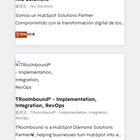
generar resultados medibles. Apoyamos a empresas
提供元：Niu Solutions
de construcción, educación, tecnología, retail, e-
Somos un HubSpot Solutions Partner
commerce, salud, financieras, seguros y servicios,
Comprometido con la transformación digital de los
ayudándolas a conectar sistemas, escalar equipos y
procesos comerciales de las empresas en
Elite
5.0
tomar decisiones basadas en datos. 🌎 Highlights:
Latinoamérica, con un enfoque en Marketing, Ventas
5+ años como partner HubSpot 100+
y Servicio al Cliente. Somos un equipo de trabajo
implementaciones en LATAM y EE. UU. Expertise en
multidisciplinario de alto rendimiento, con
integraciones vía API Top #7 HubSpot Partner
conocimiento y experiencia enfocado en: 1.
LATAM 2025 🏆 Impulsamos crecimiento con CRM +
Optimizar la eficiencia operativa de nuestros
IA en múltiples industrias. 👉 ¿Listo para transformar
clientes 2. Mejorar la experiencia del cliente 3.
tus procesos comerciales?
Asegurar resultados medibles Nos especializamos
en bancos, seguros, e-commerce, Desarrolladores
Inmobiliarios y Empresas Distribuidoras de
TRooInbound® - Implementation,
Integration, RevOps
Productos
提供元：TRooInbound® - Implementation, Integration,
RevOps
TRooInbound is a HubSpot Diamond Solutions
Partner💎, helping businesses turn HubSpot into a