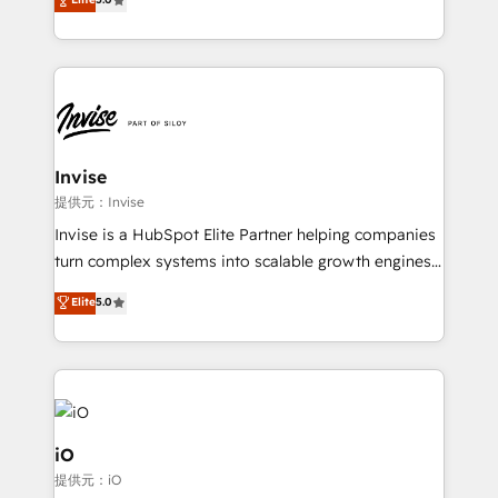
brings us to our mission; to effectively guide as
bespoke approach for every client. Services include
much Benelux companies as possible to be
business growth strategies, sales enablement, CRM
commercially successful.
set-up, Migrations, Integrations, Enterprise level
Sales Hub, Marketing Hub, Customer Support Hub,
Ops Hub Software, inbound marketing strategy,
content strategies, branding, HubSpot CMS,
bespoke web apps and growth driven design
Invise
websites. Experienced in helping Global B2B
提供元：Invise
Manufacturers, Fintech, Professional Services, IT and
Invise is a HubSpot Elite Partner helping companies
SaaS industries.
turn complex systems into scalable growth engines.
We combine strategy, technology and change
Elite
5.0
management to drive measurable results. As part of
the fast-growing Siloy Group, we unite more than
250+ HubSpot experts across Europe – ready to
build a CRM architecture optimized to support your
business goals. Talk to us if you’re looking to: -
Connect marketing, sales and operations around one
iO
reliable source of truth - Unlock the full value of your
提供元：iO