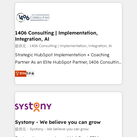
help businesses grow through technology, creativity,
Data Migration & Custom Integration
AI and strategy. For over 12 years, we’ve delivered
500+ HubSpot implementations, building end-to-
end solutions that integrate CRM, AI automation,
inbound and loop marketing, content, and digital
1406 Consulting | Implementation,
Integration, AI
creativity. Our multicultural team works in Spanish,
Portuguese, and English to design scalable strategies
提供元：1406 Consulting | Implementation, Integration, AI
that drive measurable growth. 🌎 Highlights: • 10+
Strategic HubSpot Implementation + Coaching
years as a HubSpot partner. • 2023 Impact Awards:
Partner As an Elite HubSpot Partner, 1406 Consulting
Platform Migration Excellence. • Top 3 Partner of the
helps mid-market revenue teams transform how
Elite
5.0
Year LATAM 2022, 2023, 2024, 2025. • Partner of the
they sell, market, and serve. We don't just build your
Year 2024. • Organizer of Aliados.ai (AI, marketing &
HubSpot—we teach your team to own it, then stay
tech global congress). 👉 Ready to scale your
to help you keep winning. What We Do ⚙️ CRM
business with HubSpot? Let Cebra’s experts help
Implementations across Marketing, Sales, Service,
you grow faster, smarter, and with impact.
Data & Content 📈 Sales & Marketing Alignment +
Revenue Team Enablement 🤖 Breeze AI & Custom
Agent Creation 🔄 Custom Integrations & Data
Systony - We believe you can grow
Migration Why 1406 We become part of your team.
提供元：Systony - We believe you can grow
Your team learns while we build. We fix what others