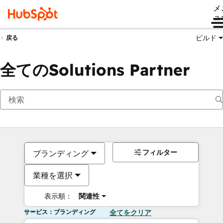
メ
ュ
ビルド
戻る
全てのSolutions Partner
フィルター
ブランディング
業種を選択
表示順：
関連性
サービス：ブランディング
全てをクリア