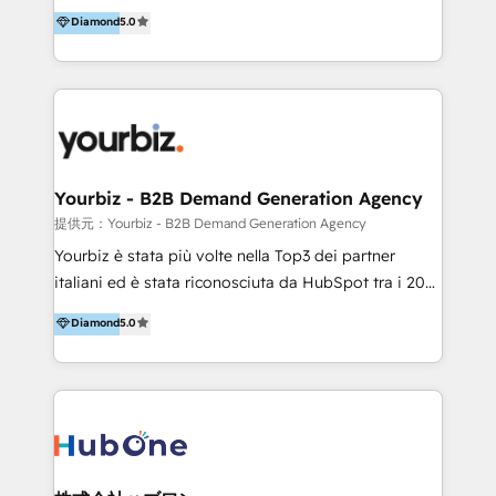
scalable growth engine. We work with startups, mid-
Diamond
5.0
market, and enterprise teams to maximize
HubSpot’s full potential through: 💎HubSpot Audits,
Management & Optimization 💎RevOps-powered
HubSpot Onboarding & CRM Implementation 💎
Brand Development, Growth Strategy, AI SEO &
Performance Marketing 💎Data Migration & Custom
Integrations 💎Go-To-Market (GTM) Strategies &
Yourbiz - B2B Demand Generation Agency
Account-Based Marketing 💎CMS Development &
提供元：Yourbiz - B2B Demand Generation Agency
Conversion-Focused Websites With a 5.0⭐average
Yourbiz è stata più volte nella Top3 dei partner
rating and 140+ verified client reviews on the
italiani ed è stata riconosciuta da HubSpot tra i 20
HubSpot Ecosystem, TRooInbound is trusted by
migliori partner EMEA per la gestione del cliente.
Diamond
5.0
businesses globally for consistent delivery and high
Stiamo accompagnando oltre 100 aziende nella
client satisfaction. With deep HubSpot expertise and
digitalizzazione e ottimizzazione dei processi di
a focus on performance, we build systems that scale
marketing e vendita. Il nostro metodo DAM è stato
across marketing, sales, and service. Ready to grow
validato da oltre 350 manager: inizia con una precisa
your business with a proven and reliable HubSpot
mappatura dei canali di acquisizione dei contatti e
Diamond Partner? 👉Connect with TRooInbound
dei processi aziendali. Siamo accreditati da
today (https://www.trooinbound.com/contact-us)
HubSpot come fornitore ufficiale per le integrazioni