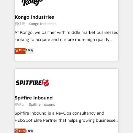
exactly where your marketing budget is being used
Streamz and Michelin.
and how. In a few months, you can boost leads, ROI
and overall revenue to a level not feasible with
Kongo Industries
traditional methods. If you’re a frustrated marketing
提供元：Kongo Industries
manager or business owner sick of wasting budget
At Kongo, we partner with middle market businesses
with generic agencies and their outdated methods,
looking to acquire and nurture more high quality
we are here to help. We help ambitious businesses
leads. We use digital media, marketing cloud,
Elite
5.0
just like yours attract more high-quality leads
automation and software integration to drive sales
throughout each stage of the buying cycle with
and, deliver clarity on marketing expenditure.
conversion-ready websites, engaging content
specifically targeted to your key audiences and
enable sales teams with the process, technology and
training to smash targets.
Spitfire Inbound
提供元：Spitfire Inbound
Spitfire Inbound is a RevOps consultancy and
HubSpot Elite Partner that helps growing businesses
design predictable, scalable revenue-driving
Elite
5.0