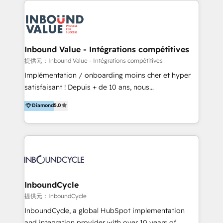
確な対応をすることで、貴社のビジネスを成功に導く
ンサルティング領域から、制作・運用・代行などの
『最適なハブ』になります。 ーーーーーーーーーーー
BPO・実務まで幅広いご支援が可能です。 また、2022
ーーーーーーーーーーーーーーーーーーー 【プロジェ
年に国内初のBtoB営業DXに関する書籍『業務効率化か
クトの主な進め方】 -オンライン無料相談（初回60〜
らはじめるBtoB営業DX BtoB営業もここまでデジタル
Inbound Value - Intégrations compétitives
90分程度） -現状課題の抽出、現実的な目標の確認 -要
化できる! 」を出版いたしました。 HubSpotの導入／
提供元：Inbound Value - Intégrations compétitives
件整理、必要十分なHubSpot製品の組合せのご提案 -お
活用支援以外にも、下記のようなサービスを提供してい
Implémentation / onboarding moins cher et hyper
見積り提示・ご承認、スケジュール決定、プロジェクト
ます。 - ABMターゲット定義 / リスト作成 - カスタマ
satisfaisant ! Depuis + de 10 ans, nous
キックオフ -マーケティング戦略策定（KGI）、ウェブ
ージャーニー設計 - CRM / MA / SFAの設計 / 構築 / 定
accompagnons des entreprises dans
戦略・戦術の設計（KPI） -全体導線遷移設計、ビジュ
Diamond
5.0
着 - WEB / LP / BtoB-EC制作 - WEB広告(Google/FB
l’automatisation de leur croissance digitale via
アルデザイン制作 -コンテンツ制作（取材、写真・動画
他)運用 - 記事コンテンツ / 動画制作 - インサイドセー
HubSpot avec une approche compétitive. Nous
撮影、ライティングなど） -ノーコードCMSテーマテン
ルス代行 - 営業研修 / セールスイネーブルメント - ウ
aidons nos clients à générer plus de RDV en
プレート構築（CMS Hub） -顧客ライフサイクルステ
ェビナー / 展示会リード獲得 - BtoBマーケティング組
automatisant les tunnels d’acquisition digitaux. Nous
ージ定義・構築（CRM） -マーケティングシナリオ定
織構築
sommes une agence d’Inbound marketing et sales à
義・構築（Marketing Hub） -営業パイプラインの定
Paris, Montpellier et Rennes.
義・構築（Sales Hub） -外部システム連携
InboundCycle
（Salesforce,SanSan,freeeなどとのデータ連携） -テ
提供元：InboundCycle
スト公開・ブラウザチェック -本番公開、操作レクチャ
ー・マニュアル作成 -運用支援開始 ーーーーーーーーー
InboundCycle, a global HubSpot implementation
ーーーーーーーーーーーーーーーーーーーーー まずは
and integration provider with over 10 years of