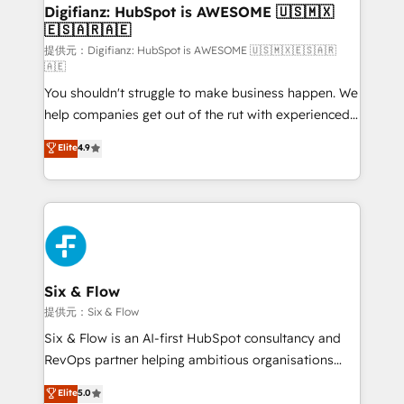
framework, meaning we've been accredited by
Digifianz: HubSpot is AWESOME 🇺🇸🇲🇽
🇪🇸🇦🇷🇦🇪
HubSpot and vetted by the CCS, which means we
can support public sector companies as well the
提供元：Digifianz: HubSpot is AWESOME 🇺🇸🇲🇽🇪🇸🇦🇷
🇦🇪
other ones listed in our profile. Our services: -
You shouldn't struggle to make business happen. We
HubSpot implementation - HubSpot CMS website
help companies get out of the rut with experienced,
build We can do lots of things. But everything we do
process-oriented teams implementing HubSpot
is there for you to: - Grow revenue, and run your
Elite
4.9
Marketing, Sales, Service, CMS and Operations Hub,
business more efficiently - Build stronger
so selling and actually engaging with your customers
relationships with customers - Make better
feels easy and pain-free. We are a top ranked
decisions with data - Find a new voice and reach
HubSpot Elite Partner, winner of Rookie of the Year
more people - Get the most out of your HubSpot
and Customer First Awards, 4.9/5 rating in HubSpot
investment
Reviews and 4.9/5 rating in Clutch Reviews. Digifianz
helps the following industries: logistics & 3PL, home
Six & Flow
improvement & construction, branding and
提供元：Six & Flow
commercialization, real estate, health, education,
Six & Flow is an AI-first HubSpot consultancy and
SaaS, Software Dev & IT and consulting, make the
RevOps partner helping ambitious organisations
most out of their HubSpot experience operating in
grow with clarity, confidence, and intelligence.
Elite
5.0
the United States, EU, UAE, Mexico and Latin
Operating across the UK, Netherlands, Ireland, and