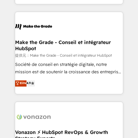
Accreditation, securely sync data across... 🔄 any
HubSpot into a genuine growth engine. Named
apps, in any direction. Stuck on your old CRM..?
HubSpot's Global Partner of the Year in 2024,
Migrate | seamlessly off your old CRM onto a clean
consistently ranked among their top 5 partners
new HubSpot portal with Advanced Website and
worldwide, and with over 15 years in the ecosystem,
CRM Migrations using our in-house "HubScrub" Tool.
Huble has built a track record that speaks for itself.
One company, one operating model, delivering
Make the Grade - Conseil et intégrateur
HubSpot
across offices and consulting teams in the UK, USA,
Canada, Germany, France, Belgium, Singapore, and
提供元：Make the Grade - Conseil et intégrateur HubSpot
South Africa. Certified compliant with ISO/IEC
Société de conseil en stratégie digitale, notre
27001:2022 and ISO 9001:2015 across all seven
mission est de soutenir la croissance des entreprises
international offices and 175+ employees.
B2B à travers l’acquisition de nouveaux clients,
Elite
4.9
l'intégration CRM et le développement des revenus
auprès de vos comptes existants. En France et à
l'international, nous travaillons avec des ETI
ambitieuses, des grands groupes voulant aller au-
delà d’une simple transformation digitale et des
startups florissantes. Nos 3 grandes expertises sont :
➤ L’intégration de CRM et de méthodologie RevOps
Vonazon ⚡ HubSpot RevOps & Growth