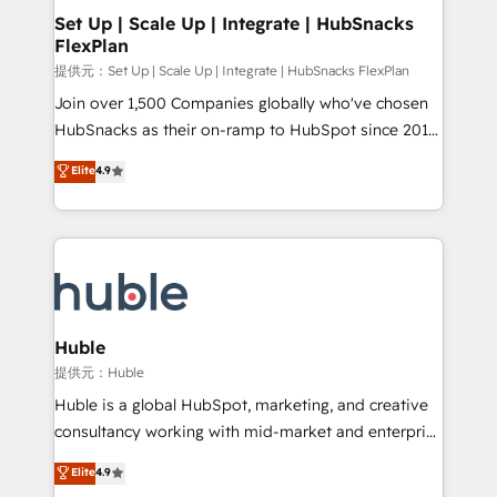
Award 🏆2020 Elite Solutions Partner 🏆2019
Set Up | Scale Up | Integrate | HubSnacks
FlexPlan
Integrations HubSpot Impact Award 🏆2019
Marketing Enablement HubSpot Impact Award 🏆
提供元：Set Up | Scale Up | Integrate | HubSnacks FlexPlan
2018 Website Design HubSpot Impact Award 🏆2017
Join over 1,500 Companies globally who've chosen
Website Design HubSpot Impact Award 🏆2016
HubSnacks as their on-ramp to HubSpot since 2014
Growth-Driven Design Agency of the Year 🏆2016
Simple pay-as-you-go plans that accelerate value...
Elite
4.9
Sales Enablement HubSpot Impact Award 🏆2015
1️⃣ Set Up | Onboarding New or Check-fixing existing
Growth-Driven Design Agency of the Year 🏆2015
HubSpot portals 2️⃣ Scale Up | 100% HubSpot Task
Became the 5th Agency to reach Diamond 🏆2014
Execution... Global 24/7 ... All Experts 3️⃣ Integrate |
HubSpot COS Performance Award 🏆2014 HubSpot
your entire Tech Stack with Custom Integrations
COS Design Award 🏆2013 HubSpot Marketplace
Slash months from your API Integration project... ⬅️
Provider of the Year 🏆2011 Became a HubSpot
Click "Contact Business" ⬅️ to access 150+ Kickstart
Partner 📆Founded in 1997
Integration templates that put HubSpot in the center
Huble
of your tech stack, syncing... 🛍️ Shopify or
提供元：Huble
WooCommerce 💲 Stripe or Paypal 💰 Sage or
Huble is a global HubSpot, marketing, and creative
Netsuite 🤖 Google or Microsoft ✍️ DocuSign or
consultancy working with mid-market and enterprise
PandaDoc 🌐 Avalara or Quaderno HubSnacks holds
businesses. We go beyond implementation, shaping
Elite
4.9
the rare Advanced "Custom Integrations"
the strategy, processes, and teams that turn