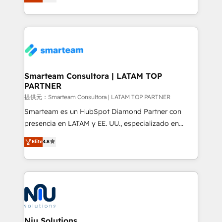
strategies. With offices in South Africa and London,
we take a RevOps-led approach that aligns sales,
marketing & service, breaks down silos, and gives
teams the clarity to operate efficiently and with
confidence. We deliver end to end strategy and
implementation, aligning people, processes, data
and technology around a single source of truth to
Smarteam Consultora | LATAM TOP
PARTNER
support sustainable growth and better decision-
making. Working with clients locally and globally, our
提供元：Smarteam Consultora | LATAM TOP PARTNER
expertise includes HubSpot onboarding and CRM
Smarteam es un HubSpot Diamond Partner con
implementation, automation, sales and customer
presencia en LATAM y EE. UU., especializado en
experience strategy, web development, integrations,
implementaciones de HubSpot, integraciones API y
Elite
4.8
and data-driven campaigns. Winners of the first
optimización de procesos comerciales con IA. Con
Global HEART Award, Yamini Rogan, CEO of
más de 6 años de experiencia, hemos liderado 100+
HubSpot said "We love the impact you are having in
implementaciones conectando HubSpot con SAP,
the community - we are so glad to work with you."
ERPs, e-commerce, plataformas financieras,
Connect with us to see how we can do better and be
WhatsApp y sistemas logísticos. Nuestro equipo
better together 🏆
multicultural trabaja en español, inglés y portugués,
uniendo visión estratégica y excelencia técnica para
Niu Solutions