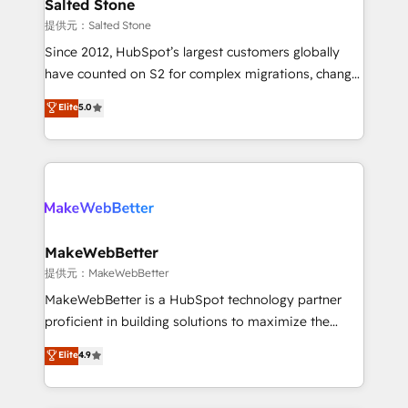
we turn complexity into clarity, human at global
Salted Stone
scale. 🏆 HubSpot’s CEO called us “the partner of the
提供元：Salted Stone
future.” Others agree it is proof of trust built through
Since 2012, HubSpot’s largest customers globally
measurable impact.
have counted on S2 for complex migrations, change
management, systems integration, and creative
Elite
5.0
solutions that deliver measurable impact and
transform brand experiences As one of the few full-
service creative agencies in the HubSpot
ecosystem, we blend strategy, technology, & award-
winning design to build scalable, globally
regionalized HubSpot websites, integrated
marketing campaigns, & RevOps frameworks that
MakeWebBetter
fuel long-term success We connect the entire
提供元：MakeWebBetter
customer lifecycle through seamless integrations,
MakeWebBetter is a HubSpot technology partner
ensure long-term adoption with change-
proficient in building solutions to maximize the
management programs, and align marketing, sales,
operational efficiency of HubSpot. The fastest-
Elite
4.9
and service to drive sustainable growth With 6 key
growing tech-enabler & facilitator, MakeWebBetter,
HubSpot accreditations and experience across
hands you the blend of HubSpot expertise &
hundreds of organizations in dozens of industries,