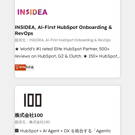
INSIDEA, AI-First HubSpot Onboarding &
RevOps
提供元：INSIDEA, AI-First HubSpot Onboarding & RevOps
★ World's #1 rated Elite HubSpot Partner, 500+
reviews on HubSpot, G2 & Clutch. ★ 150+ HubSpot
Certified Experts & Trainers across the team ★
Elite
5.0
1,500+ implementations across five continents ★ AI-
First, RevOps-led, Onboarding obsessed ★
Company of the Year 2024/25 INSIDEA helps
growing companies turn HubSpot into a revenue
engine. We onboard your team, migrate your data,
and build AI-powered workflows that drive adoption
from week one, in your time zone. What we do ➤
株式会社100
Onboarding: Live in weeks, with workflows built
提供元：株式会社100
around your business, not a template. ➤ Migration:
🏢 HubSpot × AI Agent × DX を統合する「Agentic