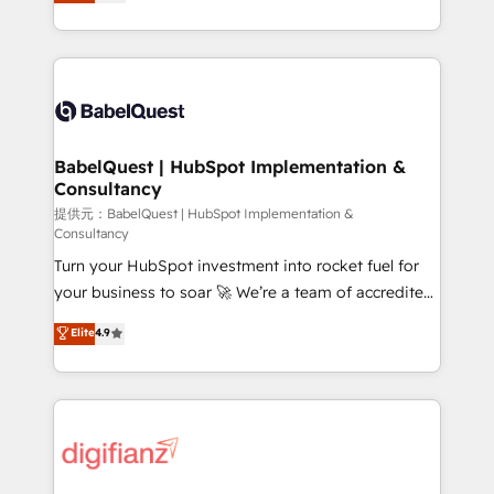
Welcome to our Profile! We help with: • CRM
nurturing sequences. - Cross-hub setup across
implementation, reports, workflows, and team
Marketing, Sales, Operations, and Service Hubs. -
training • CRM migration from Salesforce, Pipedrive,
Ongoing optimization, managed support, and
Dynamics and others • Technical projects including
scalable retainers. Let’s make HubSpot your most
custom API integrations with ERP (and other
powerful growth engine. Built to convert, scale, and
systems) • AI governance for HubSpot-centred
drive results.
operations A little about us: • Boutique 'Elite' team of
BabelQuest | HubSpot Implementation &
Consultancy
12 • 150+ clients across Sales Hub, Marketing Hub,
Service Hub, Data Hub and CMS • ISO/IEC
提供元：BabelQuest | HubSpot Implementation &
Consultancy
27001:2022, ISO 9001:2015, and ISO 42001:2023
Turn your HubSpot investment into rocket fuel for
certified - the AI management standard • GuardHub:
your business to soar 🚀 We’re a team of accredited
our AI governance framework, built on ISO 42001
HubSpot experts ready to help you. We can
Ready for the next step? Click the 👈 '𝗖𝗼𝗻𝘁𝗮𝗰𝘁
Elite
4.9
implement the platform into complex business
𝗯𝘂𝘀𝗶𝗻𝗲𝘀𝘀' button to get in touch (𝘸𝘦'𝘳𝘦 𝘴𝘶𝘱𝘦𝘳
environments, optimise what you've got and make
𝘳𝘦𝘴𝘱𝘰𝘯𝘴𝘪𝘷𝘦)
sure you can actually use it, build your website in
HubSpot or create an inbound marketing strategy
for you and execute it on HubSpot. We are on the
G-Cloud 14 CCS (Crown Commercial Service)