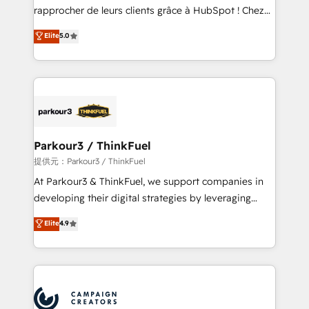
business services. We prepare a customized
rapprocher de leurs clients grâce à HubSpot ! Chez
business case that demonstrates the value and
DIGITALISIM, nous avons l'intime conviction que la
Elite
5.0
impact of your digital transformation, including a
réussite des entreprises passe par l’innovation web,
detailed financial rationale with a focus on ROI and
le marketing digital, et la relation client ! C'est
TCO. As a trusted extension of your team, we
pourquoi, nos experts sont à la fois capables de
believe in the power of partnership. Together, we
gérer votre projet de création de site internet, votre
embark on a transformational journey that sets your
référencement, votre stratégie digitale et le pilotage
business up for long-term success. Unlock your
et l'intégration d'HubSpot ! Les grandes phases d'un
business. If not now, when?
projet HubSpot avec DIGITALISIM : 🧽 Nettoyage,
Parkour3 / ThinkFuel
migration et intégration des bases de données. 🚀
提供元：Parkour3 / ThinkFuel
Développement des interfaces avec vos logiciels
At Parkour3 & ThinkFuel, we support companies in
métiers ⚙️ Configuration de la plateforme HubSpot
developing their digital strategies by leveraging
📈 Configuration de rapports et tableaux de bord 🤝
technologies and automating their marketing and
Elite
4.9
Book Process & Guidelines utilisateurs 🎓
sales processes to generate growth. Our offer spans
Formations des utilisateurs
from Strategy to Operations. We specialize in CRM
onboarding and implementation, web design, sales
& marketing automation, and digital marketing. With
extensive experience working with tech companies