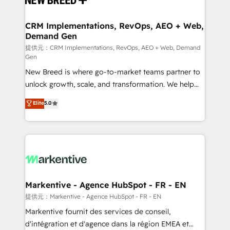
定の代行ではなく、設計の責任」を引き受け、部門横断
technical development team. - 19 HubSpot-certified
の統合・浸透・変革管理を実行します。 ▸ CMS戦略設
trainers to drive platform adoption. 📈 Revenue
CRM Implementations, RevOps, AEO + Web,
計・構築：リード獲得・CVR・SEOを前提にした情報設
Demand Gen
Generation - Full-funnel marketing and high-
計・導線設計・テンプレート設計をContent Hubで一体
performance advertising via Point Success Media. -
提供元：CRM Implementations, RevOps, AEO + Web, Demand
Gen
提供。 ▸ 既存CRM・MAからの移行支援：Salesforce・
Expert deployment of Breeze AI and custom agents
Marketo・Pardot等からの移行、カスタム設計、履歴
New Breed is where go-to-market teams partner to
to automate growth. 🏆 Elite Excellence - 8 platform
データ移行と活用設計まで。 ▸ AEO対応：ChatGPT・
unlock growth, scale, and transformation. We help
accreditations and deep HIPAA-compliance
Perplexity等のAI検索からの流入・引用を前提にコンテ
companies activate HubSpot’s AI-powered
expertise. - A team of 250+ experts dedicated to
Elite
5.0
ンツとサイト構造を最適化。 🏆 なぜ100incを選ぶの
customer platform and operationalize HubSpot’s
your resilient growth.
か？ ✓ HubSpot Eliteパートナー認定 ✓ HubSpotアワ
Loop Marketing framework through expert-led
ード受賞・HUGリーダー ✓ ISO27001:2022 /
services, smart agents, and purpose-built apps,
ISO9001:2015 取得 ✓ 400社以上の導入実績 ✓
tailored to your business. Together, we unlock
HubSpot大百科 出版 CRM・AI活用に関するご相談、現
results, fast. ⚙️CRM & RevOps: Align all Hubs to your
状整理の壁打ちなど、構想段階からお気軽にお問い合わ
buyer journey for clean data, scalability, & reporting.
せください。
🎯Demand Gen & ABM: Drive pipeline with inbound,
Markentive - Agence HubSpot - FR - EN
ABM, AEO, SEO, & paid media. 👩‍💻Web Design:
提供元：Markentive - Agence HubSpot - FR - EN
Build high-performing websites with UX, messaging,
Markentive fournit des services de conseil,
& conversion strategy that drive results. 🤖AI
d'intégration et d'agence dans la région EMEA et