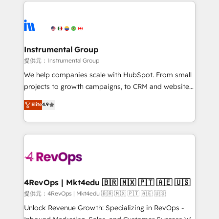
eminent solutions & integrations. Trust us to
there’s a good chance one of our globally integrated
streamline your HubSpot experience. 🚀HubSpot
teams has worked with clients just like you Let’s
Elite Partners with 10+ years of HubSpot experience
explore whether S2 is the partner you’ve been
🤝HubSpot Premier Integration partner 🤝Google
looking for...and get your next big initiative moving!
Premier Partner 2023 🌟5 HubSpot Accreditations 🌟
Instrumental Group
Won HubSpot Theme Challenge 2021 🌟INBOUND’19
提供元：Instrumental Group
HubSpot Rising Star Why us? Harnessing the full
We help companies scale with HubSpot. From small
potential of the powerful HubSpot CRM. ✔️A team of
projects to growth campaigns, to CRM and websites.
HubSpot experts backed by over 10+ years of
Hire an agency that's experienced in every inch of
Elite
4.9
HubSpot experience ✔️Flexible pricing models —
HubSpot and willing to work hand-in-hand with your
Hourly-fee (assigned one Dedicated HubSpot
team to simplify the complex and build a better
Admin); Monthly-fee (HubSpot Admin + Project
experience for your team and customers.
Manager); and Fixed Project Cost (as per
requirement). ✔️Helped over 25,000+ customers so
far with our HubSpot solutions. ✔️Bespoke apps &
on-demand bundle services. Connect with us today!
4RevOps | Mkt4edu 🇧🇷 🇲🇽 🇵🇹 🇦🇪 🇺🇸
提供元：4RevOps | Mkt4edu 🇧🇷 🇲🇽 🇵🇹 🇦🇪 🇺🇸
Unlock Revenue Growth: Specializing in RevOps -