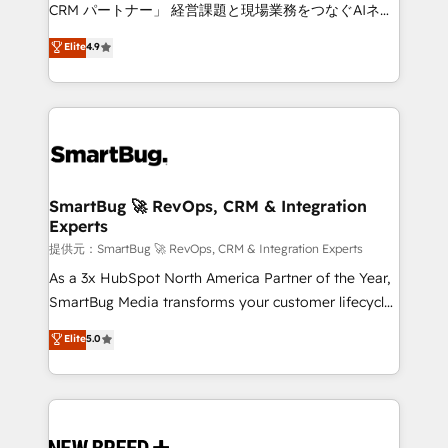
Move from any legacy CRM. Zero downtime, full data
CRM パートナー」 経営課題と現場業務をつなぐAIネイ
integrity. ➤ Implementation: Configure HubSpot to
ティブ・エージェンシーとして、HubSpot Eliteの実装
Elite
4.9
run your revenue process. Sales, marketing, and
力で顧客フロント業務を再設計します。 💡 100inc は何
service wired together. ➤ AI and Integrations: Layer
をする会社か？ HubSpotを共通基盤に、AIエージェン
Breeze AI, custom agents, and APIs to remove
トを組み込んだ顧客フロント業務（マーケティング・営
manual work. ➤ Ongoing Management: Monthly
業・CS）を組織全体で設計・実装する日本のAIネイテ
tune-ups, feature rollouts, adoption coaching. Buying
ィブ・エージェンシーです。事業部・グループ会社・部
HubSpot, switching to it, or reviving a stale portal?
門が分立する組織で、データと業務プロセスのサイロ化
We are built for the work.
を、CRMを軸とした全社共通基盤に再構築します。意
SmartBug 🚀 RevOps, CRM & Integration
Experts
思決定者・PMO・現場担当者に並走します。 1️⃣
HubSpot導入・活用支援 顧客データの一元化から、
提供元：SmartBug 🚀 RevOps, CRM & Integration Experts
GTMの見える化・自動化まで。全Hub統合運用、デー
As a 3x HubSpot North America Partner of the Year,
タ品質設計、グループ横断のCRM統合に対応します。
SmartBug Media transforms your customer lifecycle
2️⃣ AIエージェント組織構築 営業・マーケティング業務
into a revenue engine. Our unified ecosystem
Elite
5.0
の一部をAIが自律実行する組織への移行を設計・実装。
includes specialized divisions Globalia (AI &
Breeze・Claude等をHubSpotと連携させ、役割定義・
Software) and Point Success Media (Paid Media),
運用ルール・成果指標まで含めて設計します。 3️⃣ 全社
making this the official home for all three brands. 🔄
DX × AI推進のPMO伴走支援 複数部門をまたぐDX×AI変
Implementation & Integration - Seamless migrations
革を、構想から実装・定着までPMOとして主導。「設
and system integrations powered by Globalia’s