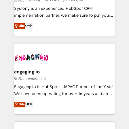
Your team learns while we build. We fix what others
Systony is an experienced HubSpot CRM
broke. Built for mid-market reality—practical
implementation partner. We make sure to put your
solutions that work with your actual headcount and
organization's needs and goals first and think along
Elite
4.9
constraints. By the Numbers 🏆 Top 1% of all
with your organization. We are only satisfied once
HubSpot partners 🔄 Top 5% globally in client
you are too. Why Systony? - 20+ years of
retention 📅 8+ years of consistent results since 2017
experience with CRM, Marketing, Sales & Service
Who We Serve Revenue teams, marketing leaders,
implementations - 500+ successful onboardings -
and sales ops at mid-market companies ready to
Own back-end developers - Complex data
move beyond spreadsheets into unified systems
migrations (e.g. Salesforce, MS Dynamics, Perfect
that drive real business results.
View, SuperOffice) - Custom integrations (e.g. MS
engaging.io
Business Central, Navision, AX, SAP, Exact, AFAS) We
提供元：engaging.io
focus on growing B2B companies in the SME sector
Engaging.io is HubSpot's JAPAC Partner of the Year!
such as manufacturing, SaaS, business services and
We have been operating for over 16 years and are
wholesaler companies. As an experienced HubSpot
one of HubSpot's most experienced and technically
Elite
5.0
partner, we know how important user adoption is.
capable Agency Partners globally. We specialise in
That's why we have developed a step-by-step
complex CRM migrations, implementations,
implementation process that focuses on user
integrations, custom CMS portal development,
adoption. We’re experts on connecting data,
design & UX for mid to large to multi national