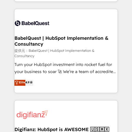
implementation, reports, workflows, and team
Marketing, Sales, Operations, and Service Hubs. -
training • CRM migration from Salesforce, Pipedrive,
Ongoing optimization, managed support, and
Dynamics and others • Technical projects including
scalable retainers. Let’s make HubSpot your most
custom API integrations with ERP (and other
powerful growth engine. Built to convert, scale, and
systems) • AI governance for HubSpot-centred
drive results.
operations A little about us: • Boutique 'Elite' team of
BabelQuest | HubSpot Implementation &
Consultancy
12 • 150+ clients across Sales Hub, Marketing Hub,
Service Hub, Data Hub and CMS • ISO/IEC
提供元：BabelQuest | HubSpot Implementation &
Consultancy
27001:2022, ISO 9001:2015, and ISO 42001:2023
Turn your HubSpot investment into rocket fuel for
certified - the AI management standard • GuardHub:
your business to soar 🚀 We’re a team of accredited
our AI governance framework, built on ISO 42001
HubSpot experts ready to help you. We can
Ready for the next step? Click the 👈 '𝗖𝗼𝗻𝘁𝗮𝗰𝘁
Elite
4.9
implement the platform into complex business
𝗯𝘂𝘀𝗶𝗻𝗲𝘀𝘀' button to get in touch (𝘸𝘦'𝘳𝘦 𝘴𝘶𝘱𝘦𝘳
environments, optimise what you've got and make
𝘳𝘦𝘴𝘱𝘰𝘯𝘴𝘪𝘷𝘦)
sure you can actually use it, build your website in
HubSpot or create an inbound marketing strategy
for you and execute it on HubSpot. We are on the
G-Cloud 14 CCS (Crown Commercial Service)
framework, meaning we've been accredited by
Digifianz: HubSpot is AWESOME 🇺🇸🇲🇽