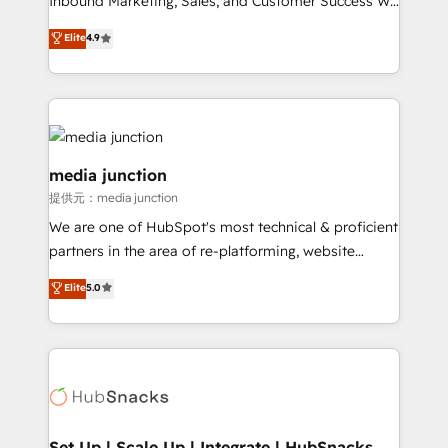
Inbound Marketing, Sales, and Customer Success We
specialize in driving revenue growth for companies
Elite
4.9
across industries through tailored marketing, sales,
and customer success strategies, utilizing RevOps
methodologies. As Latin America's largest HubSpot
partner and a global leader in education market, we
offer unparalleled insights. Operating in five
countries—Brazil, UAE (Abu Dhabi/Dubai/Sharjah),
media junction
Mexico, USA, and Portugal—we've executed over a
提供元：media junction
hundred successful operations. Our approach,
We are one of HubSpot's most technical & proficient
rooted in RevOps principles, integrates analysis,
partners in the area of re-platforming, website
training, planning, and qualification. Leveraging
design & development. We specialize in multi-hub
technology, data analytics, CRM optimization, and
Elite
5.0
implementations for mid-market & enterprise
inbound marketing tactics, we focus on
companies. We are woman-owned, powered by
understanding, nurturing, and converting leads.
coffee, and we ❤️ dogs. We produce award-winning
Partner with us to unlock your business's full
work for our clients. 🏆2023 Technical Expertise
potential and achieve sustained growth in today's
Impact Award 🏆2022 Technical Expertise Impact
competitive market.
Award 🏆2022 Platform Migration Excellence Impact
Award 🏆2020 Elite Solutions Partner 🏆2019
Set Up | Scale Up | Integrate | HubSnacks