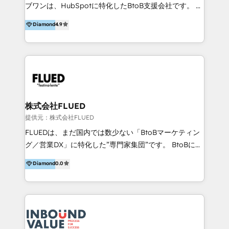
come formatori ufficiali per l'adozione del CRM in
ブワンは、HubSpotに特化したBtoB支援会社です。 ノ
azienda: il tasso di utilizzo dello strumento è oltre il
ーコードCMS構築、CRM／MA／SFAの設計・運用、他
Diamond
4.9
50% più alto tra i nostri clienti rispetto le altre
システムAPI連携・開発、営業定着支援、カスタマーサ
aziende. Lavoriamo con aziende B2B tra i 5 e i 35
クセス体制の設計まで、ワンストップ完結できる支援体
milioni di fatturato per migliorare l’efficienza dei
制を整えています。 HubSpotの導入支援だけでなく、
processi, allineare marketing e vendite, e
現場で使い続けられる仕組み、売上と効率を両立するシ
massimizzare il ritorno sugli investimenti.
ナリオ設計まで含めてご提案。「導入して終わり」では
なく「成果が出るまで動き続ける」パートナーであるこ
と。それが、ハブワンのスタンスです。 また、
株式会社FLUED
HubSpotはもちろん、ferret One、WordPress、
提供元：株式会社FLUED
Movable Type（Power CMS）などの各種CMSを活用
FLUEDは、まだ国内では数少ない「BtoBマーケティン
し、延べ100社以上のBtoB企業のサイト制作経験をもと
グ／営業DX」に特化した”専門家集団”です。 BtoBに特
に、ウェブマーケテイング担当者が本当に使いやすいノ
化し、WEB制作や広告運用などのオンライン施策か
Diamond
0.0
ーコードテーマテンプレートを独自開発。 企業のさま
ら、インサイドセールスや展示会などのオフライン施策
ざまな課題やニーズに対して「戦略、設計・デザイン、
まで支援しています。 「経験豊富な”専門家集団”によ
開発、運用」まで段階に合わせ、誠実なアドバイスと的
るプロジェクト参加型の支援」で、戦略・企画などのコ
確な対応をすることで、貴社のビジネスを成功に導く
ンサルティング領域から、制作・運用・代行などの
『最適なハブ』になります。 ーーーーーーーーーーー
BPO・実務まで幅広いご支援が可能です。 また、2022
ーーーーーーーーーーーーーーーーーーー 【プロジェ