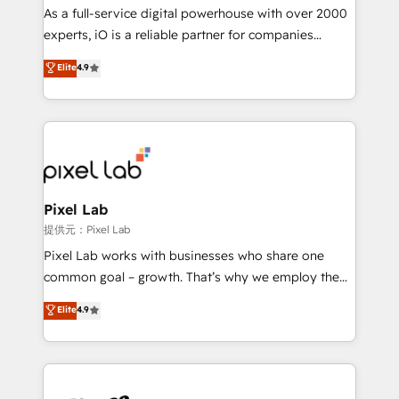
CRM and marketing data, not just implement a
As a full-service digital powerhouse with over 2000
system - Accelerate impact with a partner who
experts, iO is a reliable partner for companies
understands both strategy and technology
looking to strengthen their position in the fields of
Elite
4.9
marketing, technology, content, strategy and
creation. iO combines in-depth knowledge on both
the marketing and technology end of HubSpot,
creating impactful inbound marketing strategies
from end-to-end. Teams of marketing specialists,
developers, copywriters and designers work side by
side to meet the specific demands of every client
Pixel Lab
and project. Dedicated HubSpot teams combine all
提供元：Pixel Lab
skills for HubSpot projects from strategy to
Pixel Lab works with businesses who share one
implementation and training. Skilled in-house
common goal – growth. That’s why we employ the
developers are building HubSpot CMS websites and
latest innovations in disruptive technology in our
Elite
4.9
complex API integrations with external platforms.
approach to web design, sales enablement and
Working from several campuses across Belgium, The
inbound marketing that deliver month-on-month
Netherlands, Denmark and Sweden, iO currently
growth for our client's businesses. These methods
supports the growth of big and small companies
are confirmed by data-driven results so you can see
such as Brussels Airport, Volvo, Farmaline, Agilitas,