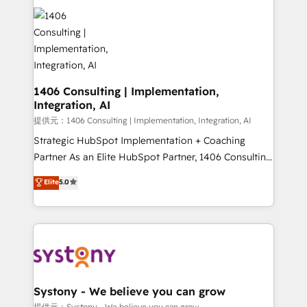
Data Migration & Custom Integration
AI and strategy. For over 12 years, we’ve delivered
500+ HubSpot implementations, building end-to-
end solutions that integrate CRM, AI automation,
inbound and loop marketing, content, and digital
creativity. Our multicultural team works in Spanish,
Portuguese, and English to design scalable strategies
1406 Consulting | Implementation,
Integration, AI
that drive measurable growth. 🌎 Highlights: • 10+
years as a HubSpot partner. • 2023 Impact Awards:
提供元：1406 Consulting | Implementation, Integration, AI
Platform Migration Excellence. • Top 3 Partner of the
Strategic HubSpot Implementation + Coaching
Year LATAM 2022, 2023, 2024, 2025. • Partner of the
Partner As an Elite HubSpot Partner, 1406 Consulting
Year 2024. • Organizer of Aliados.ai (AI, marketing &
helps mid-market revenue teams transform how
Elite
5.0
tech global congress). 👉 Ready to scale your
they sell, market, and serve. We don't just build your
business with HubSpot? Let Cebra’s experts help
HubSpot—we teach your team to own it, then stay
you grow faster, smarter, and with impact.
to help you keep winning. What We Do ⚙️ CRM
Implementations across Marketing, Sales, Service,
Data & Content 📈 Sales & Marketing Alignment +
Revenue Team Enablement 🤖 Breeze AI & Custom
Agent Creation 🔄 Custom Integrations & Data
Systony - We believe you can grow
Migration Why 1406 We become part of your team.
提供元：Systony - We believe you can grow