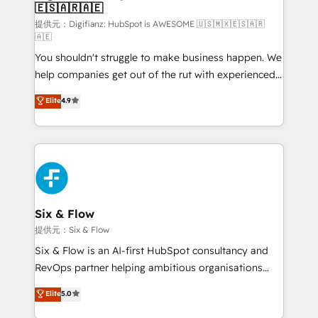
🇪🇸🇦🇷🇦🇪
HubSpot and vetted by the CCS, which means we
can support public sector companies as well the
提供元：Digifianz: HubSpot is AWESOME 🇺🇸🇲🇽🇪🇸🇦🇷
🇦🇪
other ones listed in our profile. Our services: -
You shouldn't struggle to make business happen. We
HubSpot implementation - HubSpot CMS website
help companies get out of the rut with experienced,
build We can do lots of things. But everything we do
process-oriented teams implementing HubSpot
is there for you to: - Grow revenue, and run your
Elite
4.9
Marketing, Sales, Service, CMS and Operations Hub,
business more efficiently - Build stronger
so selling and actually engaging with your customers
relationships with customers - Make better
feels easy and pain-free. We are a top ranked
decisions with data - Find a new voice and reach
HubSpot Elite Partner, winner of Rookie of the Year
more people - Get the most out of your HubSpot
and Customer First Awards, 4.9/5 rating in HubSpot
investment
Reviews and 4.9/5 rating in Clutch Reviews. Digifianz
helps the following industries: logistics & 3PL, home
Six & Flow
improvement & construction, branding and
提供元：Six & Flow
commercialization, real estate, health, education,
Six & Flow is an AI-first HubSpot consultancy and
SaaS, Software Dev & IT and consulting, make the
RevOps partner helping ambitious organisations
most out of their HubSpot experience operating in
grow with clarity, confidence, and intelligence.
Elite
5.0
the United States, EU, UAE, Mexico and Latin
Operating across the UK, Netherlands, Ireland, and
America. From casual user to super fan: make