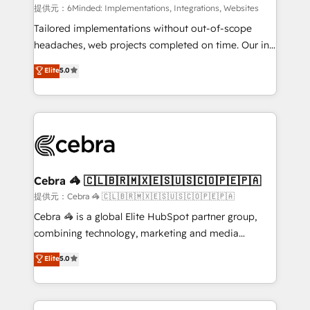
turn innovation into real impact. 🌍 Highlights •
提供元：6Minded: Implementations, Integrations, Websites
HubSpot Partner since 2012 • 2022 EMEA Impact
Tailored implementations without out-of-scope
Award: Best Integration • 150+ successful HubSpot
headaches, web projects completed on time. Our in-
projects • Clients in 30+ industries • Proprietary
house team of certified CRM architects, experts,
Elite
5.0
technology for integrations • Multilingual team:
developers, designers, and marketers handles all
English, Spanish, Portuguese & Italian 👉 Grow
aspects of your HubSpot. ✨ 400+ global clients ✨
smarter with AI and HubSpot.
100+ seamless migrations from 15+ different CRMs
✨ 100,000+ hours in HubSpot projects, 75+ full Hub
implementations, and 5,000+ pages ✨ CS: Clients
generating 7-digit MRR from inbound campaigns ✨
CS: 245% organic growth & +751% new visitors for a
Cebra 🦓 🇨🇱🇧🇷🇲🇽🇪🇸🇺🇸🇨🇴🇵🇪🇵🇦
full-funnel HubSpot project ✨ CS: 415% conversion
提供元：Cebra 🦓 🇨🇱🇧🇷🇲🇽🇪🇸🇺🇸🇨🇴🇵🇪🇵🇦
boost with a new HubSpot site Recognized leaders:
Cebra 🦓 is a global Elite HubSpot partner group,
🏆 HubSpot Platform Migration Impact Award 🏆
combining technology, marketing and media
Clutch HubSpot Global Leader 🏆 Finalist: HubSpot
expertise across Latin America and Southern
Elite
5.0
Inbound Campaign of the Year 🏆 Gold AVA Digital
Europe, with teams across 7 countries. Born in Chile,
Award for Best Website 🌟 Accreditations: CRM
we combine local insight with international reach to
Implementation, HubSpot Content Experience, CRM
help businesses grow through technology, creativity,