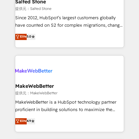
we turn complexity into clarity, human at global
Salted Stone
scale. 🏆 HubSpot’s CEO called us “the partner of the
提供元：Salted Stone
future.” Others agree it is proof of trust built through
Since 2012, HubSpot’s largest customers globally
measurable impact.
have counted on S2 for complex migrations, change
management, systems integration, and creative
Elite
5.0
solutions that deliver measurable impact and
transform brand experiences As one of the few full-
service creative agencies in the HubSpot
ecosystem, we blend strategy, technology, & award-
winning design to build scalable, globally
regionalized HubSpot websites, integrated
marketing campaigns, & RevOps frameworks that
MakeWebBetter
fuel long-term success We connect the entire
提供元：MakeWebBetter
customer lifecycle through seamless integrations,
MakeWebBetter is a HubSpot technology partner
ensure long-term adoption with change-
proficient in building solutions to maximize the
management programs, and align marketing, sales,
operational efficiency of HubSpot. The fastest-
Elite
4.9
and service to drive sustainable growth With 6 key
growing tech-enabler & facilitator, MakeWebBetter,
HubSpot accreditations and experience across
hands you the blend of HubSpot expertise &
hundreds of organizations in dozens of industries,