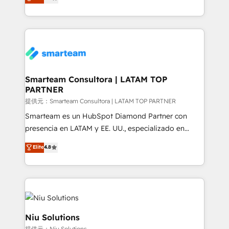
strategies. With offices in South Africa and London,
we take a RevOps-led approach that aligns sales,
marketing & service, breaks down silos, and gives
teams the clarity to operate efficiently and with
confidence. We deliver end to end strategy and
implementation, aligning people, processes, data
and technology around a single source of truth to
Smarteam Consultora | LATAM TOP
PARTNER
support sustainable growth and better decision-
making. Working with clients locally and globally, our
提供元：Smarteam Consultora | LATAM TOP PARTNER
expertise includes HubSpot onboarding and CRM
Smarteam es un HubSpot Diamond Partner con
implementation, automation, sales and customer
presencia en LATAM y EE. UU., especializado en
experience strategy, web development, integrations,
implementaciones de HubSpot, integraciones API y
Elite
4.8
and data-driven campaigns. Winners of the first
optimización de procesos comerciales con IA. Con
Global HEART Award, Yamini Rogan, CEO of
más de 6 años de experiencia, hemos liderado 100+
HubSpot said "We love the impact you are having in
implementaciones conectando HubSpot con SAP,
the community - we are so glad to work with you."
ERPs, e-commerce, plataformas financieras,
Connect with us to see how we can do better and be
WhatsApp y sistemas logísticos. Nuestro equipo
better together 🏆
multicultural trabaja en español, inglés y portugués,
Niu Solutions
uniendo visión estratégica y excelencia técnica para
提供元：Niu Solutions