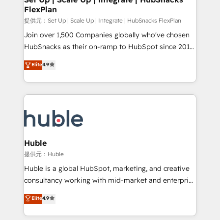
FlexPlan
Integrations HubSpot Impact Award 🏆2019
Marketing Enablement HubSpot Impact Award 🏆
提供元：Set Up | Scale Up | Integrate | HubSnacks FlexPlan
2018 Website Design HubSpot Impact Award 🏆2017
Join over 1,500 Companies globally who've chosen
Website Design HubSpot Impact Award 🏆2016
HubSnacks as their on-ramp to HubSpot since 2014
Growth-Driven Design Agency of the Year 🏆2016
Simple pay-as-you-go plans that accelerate value...
Elite
4.9
Sales Enablement HubSpot Impact Award 🏆2015
1️⃣ Set Up | Onboarding New or Check-fixing existing
Growth-Driven Design Agency of the Year 🏆2015
HubSpot portals 2️⃣ Scale Up | 100% HubSpot Task
Became the 5th Agency to reach Diamond 🏆2014
Execution... Global 24/7 ... All Experts 3️⃣ Integrate |
HubSpot COS Performance Award 🏆2014 HubSpot
your entire Tech Stack with Custom Integrations
COS Design Award 🏆2013 HubSpot Marketplace
Slash months from your API Integration project... ⬅️
Provider of the Year 🏆2011 Became a HubSpot
Click "Contact Business" ⬅️ to access 150+ Kickstart
Partner 📆Founded in 1997
Integration templates that put HubSpot in the center
Huble
of your tech stack, syncing... 🛍️ Shopify or
提供元：Huble
WooCommerce 💲 Stripe or Paypal 💰 Sage or
Huble is a global HubSpot, marketing, and creative
Netsuite 🤖 Google or Microsoft ✍️ DocuSign or
consultancy working with mid-market and enterprise
PandaDoc 🌐 Avalara or Quaderno HubSnacks holds
businesses. We go beyond implementation, shaping
Elite
4.9
the rare Advanced "Custom Integrations"
the strategy, processes, and teams that turn
Accreditation, securely sync data across... 🔄 any
HubSpot into a genuine growth engine. Named