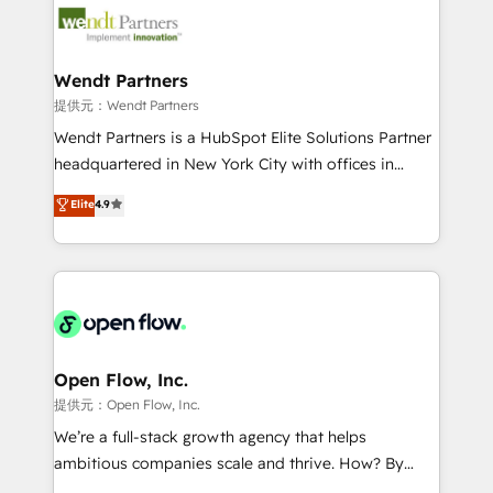
technology and people with each other. Together we
businesses. Our teams are based in North America
strive for optimal customer processes and
and APAC. We are HubSpot's top-ranked Advanced
experiences. Systony – We believe you can grow!
Implementation Certified Partner and we contribute
Wendt Partners
to their advisory council. We strive to do 'good work
提供元：Wendt Partners
with good people' and have worked with incredible
Wendt Partners is a HubSpot Elite Solutions Partner
brands. You can see some of them on our website,
headquartered in New York City with offices in
along with plenty of case studies.
Toronto, London and Melbourne. As a global
Elite
4.9
HubSpot partner, we specialize in working with
sophisticated B2B companies to implement the
HubSpot CRM platform across client organizations.
Our vertical market expertise includes
industrial/manufacturing, professional services,
architecture/engineering/construction (AEC),
distribution, commercial real estate, technology,
Open Flow, Inc.
finserv/fintech, IT managed services, transportation
提供元：Open Flow, Inc.
& logistics, energy/solar, staffing and recruiting,
We’re a full-stack growth agency that helps
media, healthcare and government contractors. Our
ambitious companies scale and thrive. How? By
scope of services encompasses Platform Solutions,
upgrading and streamlining every single revenue-