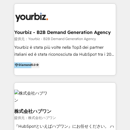
Management & Optimization 💎RevOps-powered
HubSpot Onboarding & CRM Implementation 💎
Brand Development, Growth Strategy, AI SEO &
Performance Marketing 💎Data Migration & Custom
Integrations 💎Go-To-Market (GTM) Strategies &
Yourbiz - B2B Demand Generation Agency
Account-Based Marketing 💎CMS Development &
提供元：Yourbiz - B2B Demand Generation Agency
Conversion-Focused Websites With a 5.0⭐average
Yourbiz è stata più volte nella Top3 dei partner
rating and 140+ verified client reviews on the
italiani ed è stata riconosciuta da HubSpot tra i 20
HubSpot Ecosystem, TRooInbound is trusted by
migliori partner EMEA per la gestione del cliente.
Diamond
5.0
businesses globally for consistent delivery and high
Stiamo accompagnando oltre 100 aziende nella
client satisfaction. With deep HubSpot expertise and
digitalizzazione e ottimizzazione dei processi di
a focus on performance, we build systems that scale
marketing e vendita. Il nostro metodo DAM è stato
across marketing, sales, and service. Ready to grow
validato da oltre 350 manager: inizia con una precisa
your business with a proven and reliable HubSpot
mappatura dei canali di acquisizione dei contatti e
Diamond Partner? 👉Connect with TRooInbound
dei processi aziendali. Siamo accreditati da
today (https://www.trooinbound.com/contact-us)
HubSpot come fornitore ufficiale per le integrazioni
株式会社ハブワン
tra il CRM e altri sistemi aziendali, tra cui SAP,
提供元：株式会社ハブワン
AS400, TeamSystem. HubSpot ci ha riconosciuto
『HubSpotといえばハブワン』にお任せください。 ハ