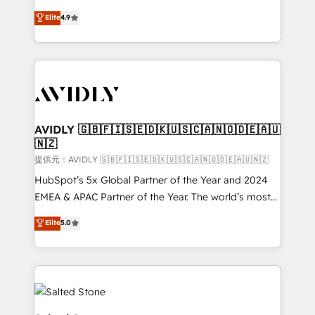
Strategy: Activate Breeze Agents, configure HubSpot
North America. Avec plus de 115 experts en
Elite
4.9
AI, & maximize AEO with tailored AI services. 🧩
marketing automation, Growth, Revops, CRM et
Integrations: Extend HubSpot with custom
webdesign. Markentive is both a consulting firm, a
integrations, hosting, & maintenance.
digital agency and an integrator. With over 115
experts in marketing automation, growth, revops,
CRM and webdesign (We focus on EMEA - USA
customers).
AVIDLY 🇬🇧🇫🇮🇸🇪🇩🇰🇺🇸🇨🇦🇳🇴🇩🇪🇦🇺
🇳🇿
提供元：AVIDLY 🇬🇧🇫🇮🇸🇪🇩🇰🇺🇸🇨🇦🇳🇴🇩🇪🇦🇺🇳🇿
HubSpot’s 5x Global Partner of the Year and 2024
EMEA & APAC Partner of the Year. The world’s most
experienced and fully accredited HubSpot Solutions
Elite
5.0
Partner. 🚀 With 2,750+ HubSpot projects delivered
and 370+ specialists across EMEA, APAC and NAM,
we de-risk complex CRM programmes and
accelerate ROI across every HubSpot Hub. 🧭 From
multi-region migrations to AI-powered automation,