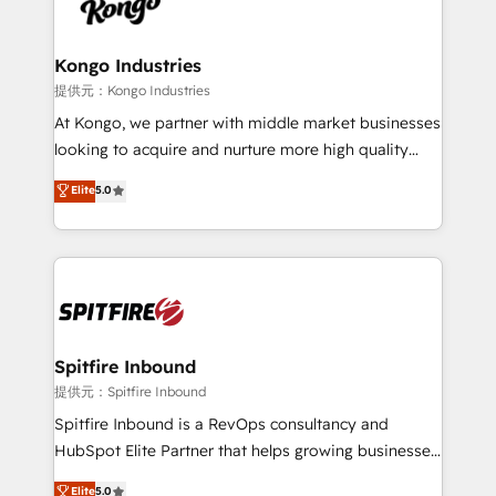
exactly where your marketing budget is being used
Streamz and Michelin.
and how. In a few months, you can boost leads, ROI
and overall revenue to a level not feasible with
Kongo Industries
traditional methods. If you’re a frustrated marketing
提供元：Kongo Industries
manager or business owner sick of wasting budget
At Kongo, we partner with middle market businesses
with generic agencies and their outdated methods,
looking to acquire and nurture more high quality
we are here to help. We help ambitious businesses
leads. We use digital media, marketing cloud,
Elite
5.0
just like yours attract more high-quality leads
automation and software integration to drive sales
throughout each stage of the buying cycle with
and, deliver clarity on marketing expenditure.
conversion-ready websites, engaging content
specifically targeted to your key audiences and
enable sales teams with the process, technology and
training to smash targets.
Spitfire Inbound
提供元：Spitfire Inbound
Spitfire Inbound is a RevOps consultancy and
HubSpot Elite Partner that helps growing businesses
design predictable, scalable revenue-driving
Elite
5.0