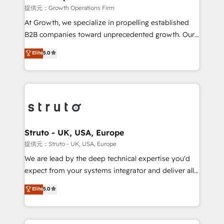
certified team specialises in CRM implementation,
提供元：Growth Operations Firm
marketing automation, and revenue operations. 🤝
At Growth, we specialize in propelling established
Custom Solutions: From onboarding and
B2B companies toward unprecedented growth. Our
integrations, to RevOps and training. We align
focus is on fine-tuning and enhancing your growth,
Elite
5.0
HubSpot with your business needs. 🌟 Proven
sales, and marketing operations. Unlike conventional
Results: We’ve helped businesses of all sizes
marketing agencies, we dive deep into the
accelerate revenue growth, improve operational
operational aspects of your business, ensuring that
efficiency, and achieve ROI. 🔧 Flexible Service
each cog in your growth machine is well-oiled and
Packages: Choose ongoing support or project-based
functioning optimally. With our expertise in leading
solutions. We offer service packages designed to fit
platforms like Salesforce and HubSpot, we bring a
your requirements. Contact us today!
wealth of knowledge and experience to the table.
Struto - UK, USA, Europe
Our strategies are tailored to your business's unique
提供元：Struto - UK, USA, Europe
needs, ensuring a personalized approach that aligns
We are lead by the deep technical expertise you'd
with your growth objectives.
expect from your systems integrator and deliver all
the agency services you'd expect from your
Elite
5.0
HubSpot Solutions Partner. As one of the UK's
longest-standing partners, we are experts at
maximising the value of the HubSpot platform and