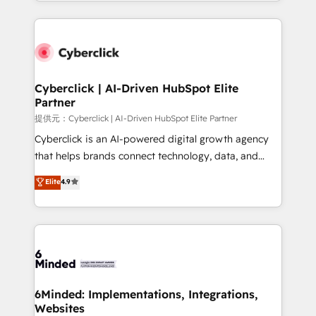
Canada, we’ve delivered thousands of successful
HubSpot an experience you LOVE!
HubSpot projects for mid-market and enterprise
clients worldwide, with over 10 years experience. We
combine HubSpot, data, and AI to design connected
go-to-market systems that align people, process,
and technology for predictable, scalable revenue
Cyberclick | AI-Driven HubSpot Elite
Partner
growth. Our expertise spans RevOps, CRM and data
architecture, AI enablement, and strategic marketing,
提供元：Cyberclick | AI-Driven HubSpot Elite Partner
delivered through our proprietary FLAIR framework
Cyberclick is an AI-powered digital growth agency
for responsible AI adoption. As a HubSpot Elite
that helps brands connect technology, data, and
Partner and ISO 27001:2022 certified consultancy,
creativity to achieve measurable results. Founded in
Elite
4.9
we blend strategy, creativity, and technology to help
Barcelona and operating across Spain, LATAM, and
organisations scale smarter and grow stronger.
the UK, we support global companies in building
smarter marketing, sales, and customer success
strategies. As the only HubSpot Elite Partner in
Iberia (Spain & Portugal), we combine human insight
with intelligent automation to drive sustainable
growth. Our multidisciplinary team designs solutions
6Minded: Implementations, Integrations,
Websites
that simplify complexity, boost performance, and