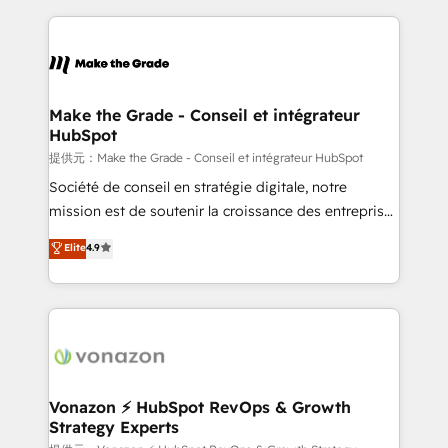
apps, in any direction. Stuck on your old CRM..?
HubSpot's Global Partner of the Year in 2024,
Migrate | seamlessly off your old CRM onto a clean
consistently ranked among their top 5 partners
new HubSpot portal with Advanced Website and
worldwide, and with over 15 years in the ecosystem,
CRM Migrations using our in-house "HubScrub" Tool.
Huble has built a track record that speaks for itself.
One company, one operating model, delivering
Make the Grade - Conseil et intégrateur
HubSpot
across offices and consulting teams in the UK, USA,
Canada, Germany, France, Belgium, Singapore, and
提供元：Make the Grade - Conseil et intégrateur HubSpot
South Africa. Certified compliant with ISO/IEC
Société de conseil en stratégie digitale, notre
27001:2022 and ISO 9001:2015 across all seven
mission est de soutenir la croissance des entreprises
international offices and 175+ employees.
B2B à travers l’acquisition de nouveaux clients,
Elite
4.9
l'intégration CRM et le développement des revenus
auprès de vos comptes existants. En France et à
l'international, nous travaillons avec des ETI
ambitieuses, des grands groupes voulant aller au-
delà d’une simple transformation digitale et des
startups florissantes. Nos 3 grandes expertises sont :
➤ L’intégration de CRM et de méthodologie RevOps
Vonazon ⚡ HubSpot RevOps & Growth
Strategy Experts
pour aligner les équipes marketing, commerciales et