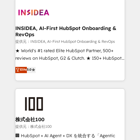
INSIDEA, AI-First HubSpot Onboarding &
RevOps
提供元：INSIDEA, AI-First HubSpot Onboarding & RevOps
★ World's #1 rated Elite HubSpot Partner, 500+
reviews on HubSpot, G2 & Clutch. ★ 150+ HubSpot
Certified Experts & Trainers across the team ★
Elite
5.0
1,500+ implementations across five continents ★ AI-
First, RevOps-led, Onboarding obsessed ★
Company of the Year 2024/25 INSIDEA helps
growing companies turn HubSpot into a revenue
engine. We onboard your team, migrate your data,
and build AI-powered workflows that drive adoption
from week one, in your time zone. What we do ➤
株式会社100
Onboarding: Live in weeks, with workflows built
提供元：株式会社100
around your business, not a template. ➤ Migration:
🏢 HubSpot × AI Agent × DX を統合する「Agentic