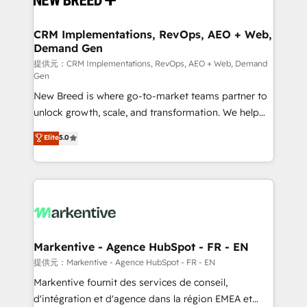
定の代行ではなく、設計の責任」を引き受け、部門横断
technical development team. - 19 HubSpot-certified
の統合・浸透・変革管理を実行します。 ▸ CMS戦略設
trainers to drive platform adoption. 📈 Revenue
CRM Implementations, RevOps, AEO + Web,
計・構築：リード獲得・CVR・SEOを前提にした情報設
Demand Gen
Generation - Full-funnel marketing and high-
計・導線設計・テンプレート設計をContent Hubで一体
performance advertising via Point Success Media. -
提供元：CRM Implementations, RevOps, AEO + Web, Demand
Gen
提供。 ▸ 既存CRM・MAからの移行支援：Salesforce・
Expert deployment of Breeze AI and custom agents
Marketo・Pardot等からの移行、カスタム設計、履歴
New Breed is where go-to-market teams partner to
to automate growth. 🏆 Elite Excellence - 8 platform
データ移行と活用設計まで。 ▸ AEO対応：ChatGPT・
unlock growth, scale, and transformation. We help
accreditations and deep HIPAA-compliance
Perplexity等のAI検索からの流入・引用を前提にコンテ
companies activate HubSpot’s AI-powered
expertise. - A team of 250+ experts dedicated to
Elite
5.0
ンツとサイト構造を最適化。 🏆 なぜ100incを選ぶの
customer platform and operationalize HubSpot’s
your resilient growth.
か？ ✓ HubSpot Eliteパートナー認定 ✓ HubSpotアワ
Loop Marketing framework through expert-led
ード受賞・HUGリーダー ✓ ISO27001:2022 /
services, smart agents, and purpose-built apps,
ISO9001:2015 取得 ✓ 400社以上の導入実績 ✓
tailored to your business. Together, we unlock
HubSpot大百科 出版 CRM・AI活用に関するご相談、現
results, fast. ⚙️CRM & RevOps: Align all Hubs to your
状整理の壁打ちなど、構想段階からお気軽にお問い合わ
buyer journey for clean data, scalability, & reporting.
せください。
🎯Demand Gen & ABM: Drive pipeline with inbound,
Markentive - Agence HubSpot - FR - EN
ABM, AEO, SEO, & paid media. 👩‍💻Web Design:
提供元：Markentive - Agence HubSpot - FR - EN
Build high-performing websites with UX, messaging,
Markentive fournit des services de conseil,
& conversion strategy that drive results. 🤖AI
d'intégration et d'agence dans la région EMEA et