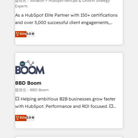
support client (data migration, synchronisation API,
提供元：Vonazon ⚡ HubSpot RevOps & Growth Strategy
Experts
audit et maintenance) ➤ La création de sites internet
As a HubSpot Elite Partner with 150+ certifications
de conversion qui transforment les visiteurs en
and over 5,000 successful client engagements,
opportunités d'affaires ➤ La mise en place de
Vonazon turns marketing complexity into
stratégies d'acquisition marketing (SEO, SEA,
Elite
5.0
measurable, scalable growth. From onboarding to
inbound, automatisation marketing, ABM, IA,
enterprise-grade campaigns, our in-house team
emailing) Informations clés : - 10 ans d'expérience -
builds scalable strategies that drive long-term
100+ intégrations CRM HubSpot réussies - 40
revenue. ⚙️ HubSpot Integration & Optimization •
experts conseil - 150 certifications HubSpot
Seamless CRM, CMS, and automation setup •
cumulées
Complex platform migrations and data cleanups •
Custom APIs and third-party integrations 📈 End-to-
BBD Boom
End Revenue Acceleration • Lifecycle marketing and
提供元：BBD Boom
pipeline growth programs • Sales enablement tools
💥 Helping ambitious B2B businesses grow faster
and CRM optimization • Retention strategies with
with HubSpot. Performance and ROI focused. 💥
customer journey mapping 🏅 Elite-Level HubSpot
BBD Boom is the HubSpot partner that can help you
Elite
5.0
Execution • 750+ onboardings and 2,000+
to HubSpot Better. We work with your teams to
implementations • Deep expertise across marketing,
solve all your HubSpot challenges and improve user
sales, and service hubs • Built-in flexibility for
adoption, sales process and marketing results.