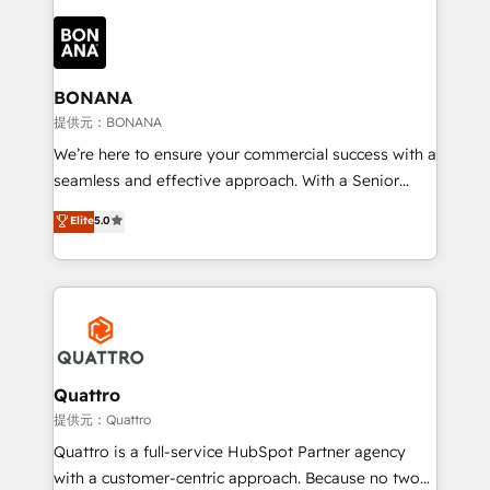
building an integrated growth stack that brings your
business, operational and technical requirements to
life, and creates a 360˚ view of your customer to
help your teams do more. We specialise in HubSpot
BONANA
technical services, website design and development
提供元：BONANA
as well as agency services that help set you up for
We’re here to ensure your commercial success with a
success. Now, more than ever you need to connect
seamless and effective approach. With a Senior
and align your website and marketing to sales and
team that has 10+ years of experience in HubSpot,
Elite
5.0
customer service. It's time to empower your teams
we have a deep understanding of SaaS, Business
to create great customer experiences that generate
Services and E-commerce together with Retail. We
more leads, close more business and engage your
streamline and enhance your Sales, Marketing &
customers. Let's work side-by-side to make it
Service efforts, providing insights in your
happen.
commercial operations. We're good at RevOps,
automating and optimizing your marketing, sales &
service operations with AI, designing and building
Quattro
your website, and we drive growth through Account-
提供元：Quattro
Based Marketing, SEO, SEA and many other tactics.
Quattro is a full-service HubSpot Partner agency
No worries, we will advise you in which to deploy
with a customer-centric approach. Because no two