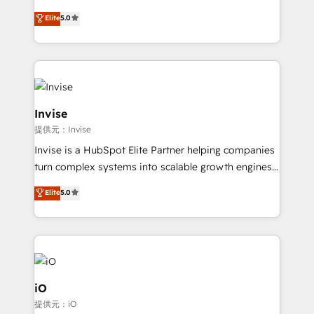
and help you to get the best measurable ROI. This
clients have the same needs, Quattro offer a
Elite
5.0
brings us to our mission; to effectively guide as
bespoke approach for every client. Services include
much Benelux companies as possible to be
business growth strategies, sales enablement, CRM
commercially successful.
set-up, Migrations, Integrations, Enterprise level
Sales Hub, Marketing Hub, Customer Support Hub,
Ops Hub Software, inbound marketing strategy,
content strategies, branding, HubSpot CMS,
Invise
bespoke web apps and growth driven design
提供元：Invise
websites. Experienced in helping Global B2B
Invise is a HubSpot Elite Partner helping companies
Manufacturers, Fintech, Professional Services, IT and
turn complex systems into scalable growth engines.
SaaS industries.
We combine strategy, technology and change
Elite
5.0
management to drive measurable results. As part of
the fast-growing Siloy Group, we unite more than
250+ HubSpot experts across Europe – ready to
build a CRM architecture optimized to support your
business goals. Talk to us if you’re looking to: -
Connect marketing, sales and operations around one
iO
reliable source of truth - Unlock the full value of your
提供元：iO