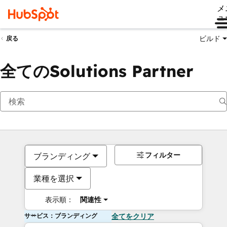
メ
ュ
ビルド
戻る
全てのSolutions Partner
フィルター
ブランディング
業種を選択
表示順：
関連性
サービス：ブランディング
全てをクリア