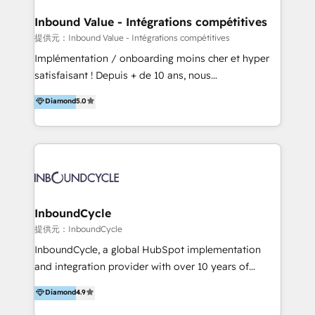
年に国内初のBtoB営業DXに関する書籍『業務効率化か
クトの主な進め方】 -オンライン無料相談（初回60〜
らはじめるBtoB営業DX BtoB営業もここまでデジタル
Inbound Value - Intégrations compétitives
90分程度） -現状課題の抽出、現実的な目標の確認 -要
化できる! 」を出版いたしました。 HubSpotの導入／
提供元：Inbound Value - Intégrations compétitives
件整理、必要十分なHubSpot製品の組合せのご提案 -お
活用支援以外にも、下記のようなサービスを提供してい
Implémentation / onboarding moins cher et hyper
見積り提示・ご承認、スケジュール決定、プロジェクト
ます。 - ABMターゲット定義 / リスト作成 - カスタマ
satisfaisant ! Depuis + de 10 ans, nous
キックオフ -マーケティング戦略策定（KGI）、ウェブ
ージャーニー設計 - CRM / MA / SFAの設計 / 構築 / 定
accompagnons des entreprises dans
戦略・戦術の設計（KPI） -全体導線遷移設計、ビジュ
Diamond
5.0
着 - WEB / LP / BtoB-EC制作 - WEB広告(Google/FB
l’automatisation de leur croissance digitale via
アルデザイン制作 -コンテンツ制作（取材、写真・動画
他)運用 - 記事コンテンツ / 動画制作 - インサイドセー
HubSpot avec une approche compétitive. Nous
撮影、ライティングなど） -ノーコードCMSテーマテン
ルス代行 - 営業研修 / セールスイネーブルメント - ウ
aidons nos clients à générer plus de RDV en
プレート構築（CMS Hub） -顧客ライフサイクルステ
ェビナー / 展示会リード獲得 - BtoBマーケティング組
automatisant les tunnels d’acquisition digitaux. Nous
ージ定義・構築（CRM） -マーケティングシナリオ定
織構築
sommes une agence d’Inbound marketing et sales à
義・構築（Marketing Hub） -営業パイプラインの定
Paris, Montpellier et Rennes.
義・構築（Sales Hub） -外部システム連携
InboundCycle
（Salesforce,SanSan,freeeなどとのデータ連携） -テ
提供元：InboundCycle
スト公開・ブラウザチェック -本番公開、操作レクチャ
ー・マニュアル作成 -運用支援開始 ーーーーーーーーー
InboundCycle, a global HubSpot implementation
ーーーーーーーーーーーーーーーーーーーーー まずは
and integration provider with over 10 years of
ハブワンにお気軽にご相談ください。
experience, serves businesses in diverse industries.
Diamond
4.9
With offices in Spain, Chile, Mexico, and Brazil, our