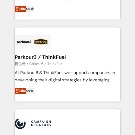
business case that demonstrates the value and
DIGITALISIM, nous avons l'intime conviction que la
Elite
5.0
impact of your digital transformation, including a
réussite des entreprises passe par l’innovation web,
detailed financial rationale with a focus on ROI and
le marketing digital, et la relation client ! C'est
TCO. As a trusted extension of your team, we
pourquoi, nos experts sont à la fois capables de
believe in the power of partnership. Together, we
gérer votre projet de création de site internet, votre
embark on a transformational journey that sets your
référencement, votre stratégie digitale et le pilotage
business up for long-term success. Unlock your
et l'intégration d'HubSpot ! Les grandes phases d'un
business. If not now, when?
projet HubSpot avec DIGITALISIM : 🧽 Nettoyage,
Parkour3 / ThinkFuel
migration et intégration des bases de données. 🚀
提供元：Parkour3 / ThinkFuel
Développement des interfaces avec vos logiciels
At Parkour3 & ThinkFuel, we support companies in
métiers ⚙️ Configuration de la plateforme HubSpot
developing their digital strategies by leveraging
📈 Configuration de rapports et tableaux de bord 🤝
technologies and automating their marketing and
Elite
4.9
Book Process & Guidelines utilisateurs 🎓
sales processes to generate growth. Our offer spans
Formations des utilisateurs
from Strategy to Operations. We specialize in CRM
onboarding and implementation, web design, sales
& marketing automation, and digital marketing. With
extensive experience working with tech companies
and manufacturers since 2002, we are committed to