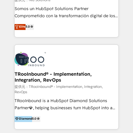
generar resultados medibles. Apoyamos a empresas
Somos un HubSpot Solutions Partner
de construcción, educación, tecnología, retail, e-
Comprometido con la transformación digital de los
commerce, salud, financieras, seguros y servicios,
procesos comerciales de las empresas en
ayudándolas a conectar sistemas, escalar equipos y
Elite
5.0
Latinoamérica, con un enfoque en Marketing, Ventas
tomar decisiones basadas en datos. 🌎 Highlights:
y Servicio al Cliente. Somos un equipo de trabajo
5+ años como partner HubSpot 100+
multidisciplinario de alto rendimiento, con
implementaciones en LATAM y EE. UU. Expertise en
conocimiento y experiencia enfocado en: 1.
integraciones vía API Top #7 HubSpot Partner
Optimizar la eficiencia operativa de nuestros
LATAM 2025 🏆 Impulsamos crecimiento con CRM +
clientes 2. Mejorar la experiencia del cliente 3.
IA en múltiples industrias. 👉 ¿Listo para transformar
Asegurar resultados medibles Nos especializamos
TRooInbound® - Implementation,
tus procesos comerciales?
Integration, RevOps
en bancos, seguros, e-commerce, Desarrolladores
Inmobiliarios y Empresas Distribuidoras de
提供元：TRooInbound® - Implementation, Integration,
RevOps
Productos
TRooInbound is a HubSpot Diamond Solutions
Partner💎, helping businesses turn HubSpot into a
scalable growth engine. We work with startups, mid-
Diamond
5.0
market, and enterprise teams to maximize
HubSpot’s full potential through: 💎HubSpot Audits,