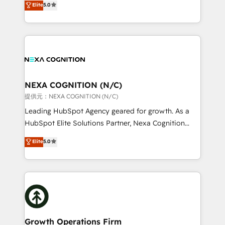
Elite
5.0
Technical Solutions, Enablement Solutions, Digital
generating aspect of your business. We’re proud
Solutions and Growth Solutions. As a fully
HubSpot Elite Solutions Partners and devout CRM
accredited and five-star rated firm, Wendt Partners
nerds who can harness HubSpot’s custom digital
brings a deep bench of expertise to each client
tools to improve each touchpoint of your customer
engagement. In addition, we are SOC 2, ISO 27001,
experience. Working hand-in-hand with your team,
GDPR and HIPAA compliant for global IT security
we’ll assemble a RevOps machine that drives more
standards.
traffic, generates better leads and crushes your
NEXA COGNITION (N/C)
revenue goals. We've worked with thousands of
提供元：NEXA COGNITION (N/C)
HubSpot customers and we'd love to work with you
Leading HubSpot Agency geared for growth. As a
too! Clients come to us for: Advanced CRM solutions
HubSpot Elite Solutions Partner, Nexa Cognition
System Integrations both Custom and Native to
ranks in the top 1% of global HubSpot Partners and
Elite
5.0
HubSpot Data System Migrations between systems
has been one of the longest-standing partners since
to HubSpot New lead generation strategies Time-
2012. We empower businesses to harness the full
saving automations Fresh growth campaigns Robust
potential of HubSpot by combining strategic
help desk Unified revenue operations Dynamic
insights with technical excellence, we deliver
website development Award-winning creative
bespoke HubSpot solutions tailored to drive
design We live and breathe HubSpot and are ready
measurable growth and operational efficiency. Why
to take on real challenges!
Choose Nexa Cognition? 🚀 HubSpot Expertise: Our
Growth Operations Firm