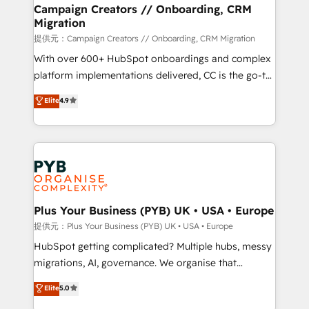
empowering our clients and developing their
Campaign Creators // Onboarding, CRM
Migration
autonomy. Get to grips with HubSpot through
guided implementation and seamless integration of
提供元：Campaign Creators // Onboarding, CRM Migration
the CRM platform into your digital ecosystem. Would
With over 600+ HubSpot onboardings and complex
you like support in deploying your inbound
platform implementations delivered, CC is the go-to
marketing strategy? We'll provide support tailored
Elite Solutions Partner for businesses ready to
Elite
4.9
to your needs and sales objectives. With 125+
migrate, replatform, and scale smarter. We specialize
certifications, we are part of the most certified
in high-impact CRM and CMS migrations and
Canadian agencies, and we both hold Onboarding
onboarding from platforms like Salesforce, NetSuite,
Accreditations. Based in Canada (coast to coast), our
Zoho, Pardot, Marketo, Microsoft Dynamics, Wix,
services are offered in both English & French.
WordPress and legacy CRMs, turning fragmented
systems into unified, growth-ready HubSpot
architectures that accelerate revenue operations and
Plus Your Business (PYB) UK • USA • Europe
performance. - Multi-object CRM migration, cleanup,
提供元：Plus Your Business (PYB) UK • USA • Europe
and implementation. - Pre-built and custom
HubSpot getting complicated? Multiple hubs, messy
integrations across your full tech stack. - Custom
migrations, AI, governance. We organise that
object setup, CMS builds, and full-funnel automation.
complexity, so your team can put HubSpot to work...
Elite
5.0
- Dashboards, lifecycle campaigns, and lead
Welcome to our Profile! We help with: • CRM
nurturing sequences. - Cross-hub setup across