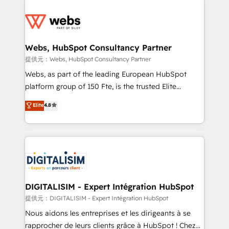
startups to global brands
Services 📚 Onboarding your team to HubSpot for
the first time 🔧 Designing and optimising your
HubSpot set-up for better results 🌐 Website design
and build using HubSpot 🔌 Integrating HubSpot
Webs, HubSpot Consultancy Partner
with other systems 🎓 Training your teams to be
提供元：Webs, HubSpot Consultancy Partner
HubSpot pros 📊 Lead generation services using
Webs, as part of the leading European HubSpot
HubSpot Why us? - SIX HubSpot Accreditations -
platform group of 150 Fte, is the trusted Elite
awarded by HubSpot after a rigorous process for
HubSpot CRM Partner offering you a roadmap on
Elite
4.8
CRM, Solutions Architecture, Onboarding , Data
maximizing EBITDA and achieving Commercial
Migration, Custom Integration & Platform
Excellence. With our targeted processes, we
Enablement -Onboarded over 500 businesses to
strengthen your digital transformation and minimize
HubSpot -Top 1% of partners worldwide -In-house
costs. As HubSpot's Advanced Accredited CRM
team of 25+ experts Contact us today to help you
Implementation partner, we provide expertise to
get more from your investment in HubSpot.
drive your business forward. Since 2015 we are fully
www.bbdboom.com
dedicated to HubSpot and with an experienced
DIGITALISIM - Expert Intégration HubSpot
team (50+), we work with reputable companies in
提供元：DIGITALISIM - Expert Intégration HubSpot
B2B sectors such as manufacturing, SaaS and
Nous aidons les entreprises et les dirigeants à se
business services. We prepare a customized
rapprocher de leurs clients grâce à HubSpot ! Chez