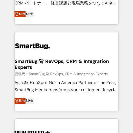
Move from any legacy CRM. Zero downtime, full data
CRM パートナー」 経営課題と現場業務をつなぐAIネイ
integrity. ➤ Implementation: Configure HubSpot to
ティブ・エージェンシーとして、HubSpot Eliteの実装
Elite
4.9
run your revenue process. Sales, marketing, and
力で顧客フロント業務を再設計します。 💡 100inc は何
service wired together. ➤ AI and Integrations: Layer
をする会社か？ HubSpotを共通基盤に、AIエージェン
Breeze AI, custom agents, and APIs to remove
トを組み込んだ顧客フロント業務（マーケティング・営
manual work. ➤ Ongoing Management: Monthly
業・CS）を組織全体で設計・実装する日本のAIネイテ
tune-ups, feature rollouts, adoption coaching. Buying
ィブ・エージェンシーです。事業部・グループ会社・部
HubSpot, switching to it, or reviving a stale portal?
門が分立する組織で、データと業務プロセスのサイロ化
We are built for the work.
を、CRMを軸とした全社共通基盤に再構築します。意
SmartBug 🚀 RevOps, CRM & Integration
Experts
思決定者・PMO・現場担当者に並走します。 1️⃣
HubSpot導入・活用支援 顧客データの一元化から、
提供元：SmartBug 🚀 RevOps, CRM & Integration Experts
GTMの見える化・自動化まで。全Hub統合運用、デー
As a 3x HubSpot North America Partner of the Year,
タ品質設計、グループ横断のCRM統合に対応します。
SmartBug Media transforms your customer lifecycle
2️⃣ AIエージェント組織構築 営業・マーケティング業務
into a revenue engine. Our unified ecosystem
Elite
5.0
の一部をAIが自律実行する組織への移行を設計・実装。
includes specialized divisions Globalia (AI &
Breeze・Claude等をHubSpotと連携させ、役割定義・
Software) and Point Success Media (Paid Media),
運用ルール・成果指標まで含めて設計します。 3️⃣ 全社
making this the official home for all three brands. 🔄
DX × AI推進のPMO伴走支援 複数部門をまたぐDX×AI変
Implementation & Integration - Seamless migrations
革を、構想から実装・定着までPMOとして主導。「設
and system integrations powered by Globalia’s