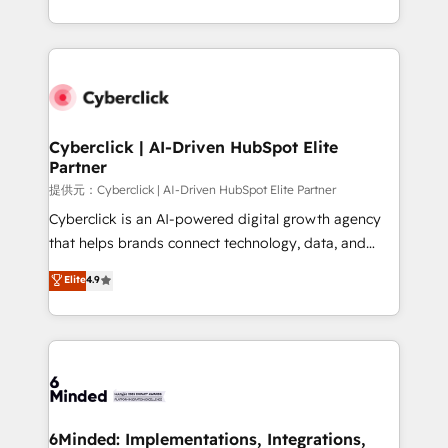
America. From casual user to super fan: make
Canada, we’ve delivered thousands of successful
HubSpot an experience you LOVE!
HubSpot projects for mid-market and enterprise
clients worldwide, with over 10 years experience. We
combine HubSpot, data, and AI to design connected
go-to-market systems that align people, process,
and technology for predictable, scalable revenue
Cyberclick | AI-Driven HubSpot Elite
Partner
growth. Our expertise spans RevOps, CRM and data
architecture, AI enablement, and strategic marketing,
提供元：Cyberclick | AI-Driven HubSpot Elite Partner
delivered through our proprietary FLAIR framework
Cyberclick is an AI-powered digital growth agency
for responsible AI adoption. As a HubSpot Elite
that helps brands connect technology, data, and
Partner and ISO 27001:2022 certified consultancy,
creativity to achieve measurable results. Founded in
Elite
4.9
we blend strategy, creativity, and technology to help
Barcelona and operating across Spain, LATAM, and
organisations scale smarter and grow stronger.
the UK, we support global companies in building
smarter marketing, sales, and customer success
strategies. As the only HubSpot Elite Partner in
Iberia (Spain & Portugal), we combine human insight
with intelligent automation to drive sustainable
growth. Our multidisciplinary team designs solutions
6Minded: Implementations, Integrations,