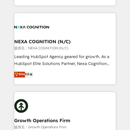
Solutions and Growth Solutions. As a fully
HubSpot Elite Solutions Partners and devout CRM
accredited and five-star rated firm, Wendt Partners
nerds who can harness HubSpot’s custom digital
brings a deep bench of expertise to each client
tools to improve each touchpoint of your customer
engagement. In addition, we are SOC 2, ISO 27001,
experience. Working hand-in-hand with your team,
GDPR and HIPAA compliant for global IT security
we’ll assemble a RevOps machine that drives more
standards.
traffic, generates better leads and crushes your
NEXA COGNITION (N/C)
revenue goals. We've worked with thousands of
提供元：NEXA COGNITION (N/C)
HubSpot customers and we'd love to work with you
Leading HubSpot Agency geared for growth. As a
too! Clients come to us for: Advanced CRM solutions
HubSpot Elite Solutions Partner, Nexa Cognition
System Integrations both Custom and Native to
ranks in the top 1% of global HubSpot Partners and
Elite
5.0
HubSpot Data System Migrations between systems
has been one of the longest-standing partners since
to HubSpot New lead generation strategies Time-
2012. We empower businesses to harness the full
saving automations Fresh growth campaigns Robust
potential of HubSpot by combining strategic
help desk Unified revenue operations Dynamic
insights with technical excellence, we deliver
website development Award-winning creative
bespoke HubSpot solutions tailored to drive
design We live and breathe HubSpot and are ready
measurable growth and operational efficiency. Why
to take on real challenges!
Choose Nexa Cognition? 🚀 HubSpot Expertise: Our
Growth Operations Firm
certified team specialises in CRM implementation,
提供元：Growth Operations Firm