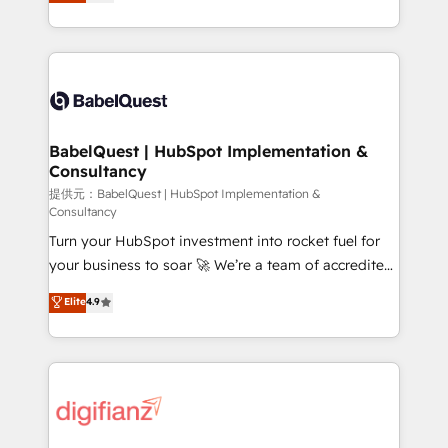
Welcome to our Profile! We help with: • CRM
nurturing sequences. - Cross-hub setup across
implementation, reports, workflows, and team
Marketing, Sales, Operations, and Service Hubs. -
training • CRM migration from Salesforce, Pipedrive,
Ongoing optimization, managed support, and
Dynamics and others • Technical projects including
scalable retainers. Let’s make HubSpot your most
custom API integrations with ERP (and other
powerful growth engine. Built to convert, scale, and
systems) • AI governance for HubSpot-centred
drive results.
operations A little about us: • Boutique 'Elite' team of
BabelQuest | HubSpot Implementation &
Consultancy
12 • 150+ clients across Sales Hub, Marketing Hub,
Service Hub, Data Hub and CMS • ISO/IEC
提供元：BabelQuest | HubSpot Implementation &
Consultancy
27001:2022, ISO 9001:2015, and ISO 42001:2023
Turn your HubSpot investment into rocket fuel for
certified - the AI management standard • GuardHub:
your business to soar 🚀 We’re a team of accredited
our AI governance framework, built on ISO 42001
HubSpot experts ready to help you. We can
Ready for the next step? Click the 👈 '𝗖𝗼𝗻𝘁𝗮𝗰𝘁
Elite
4.9
implement the platform into complex business
𝗯𝘂𝘀𝗶𝗻𝗲𝘀𝘀' button to get in touch (𝘸𝘦'𝘳𝘦 𝘴𝘶𝘱𝘦𝘳
environments, optimise what you've got and make
𝘳𝘦𝘴𝘱𝘰𝘯𝘴𝘪𝘷𝘦)
sure you can actually use it, build your website in
HubSpot or create an inbound marketing strategy
for you and execute it on HubSpot. We are on the
G-Cloud 14 CCS (Crown Commercial Service)