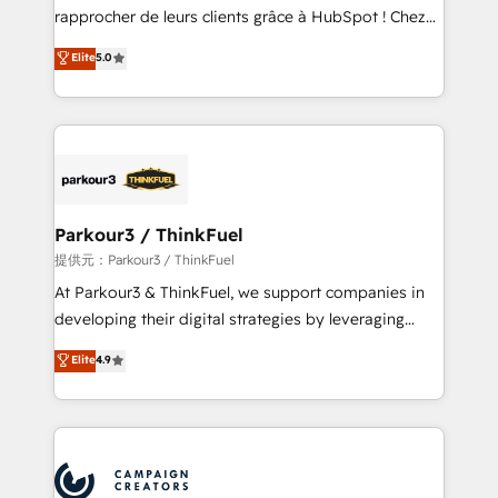
business services. We prepare a customized
rapprocher de leurs clients grâce à HubSpot ! Chez
business case that demonstrates the value and
DIGITALISIM, nous avons l'intime conviction que la
Elite
5.0
impact of your digital transformation, including a
réussite des entreprises passe par l’innovation web,
detailed financial rationale with a focus on ROI and
le marketing digital, et la relation client ! C'est
TCO. As a trusted extension of your team, we
pourquoi, nos experts sont à la fois capables de
believe in the power of partnership. Together, we
gérer votre projet de création de site internet, votre
embark on a transformational journey that sets your
référencement, votre stratégie digitale et le pilotage
business up for long-term success. Unlock your
et l'intégration d'HubSpot ! Les grandes phases d'un
business. If not now, when?
projet HubSpot avec DIGITALISIM : 🧽 Nettoyage,
Parkour3 / ThinkFuel
migration et intégration des bases de données. 🚀
提供元：Parkour3 / ThinkFuel
Développement des interfaces avec vos logiciels
At Parkour3 & ThinkFuel, we support companies in
métiers ⚙️ Configuration de la plateforme HubSpot
developing their digital strategies by leveraging
📈 Configuration de rapports et tableaux de bord 🤝
technologies and automating their marketing and
Elite
4.9
Book Process & Guidelines utilisateurs 🎓
sales processes to generate growth. Our offer spans
Formations des utilisateurs
from Strategy to Operations. We specialize in CRM
onboarding and implementation, web design, sales
& marketing automation, and digital marketing. With
extensive experience working with tech companies