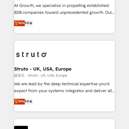
marketing automation, and revenue operations. 🤝
At Growth, we specialize in propelling established
Custom Solutions: From onboarding and
B2B companies toward unprecedented growth. Our
integrations, to RevOps and training. We align
focus is on fine-tuning and enhancing your growth,
Elite
5.0
HubSpot with your business needs. 🌟 Proven
sales, and marketing operations. Unlike conventional
Results: We’ve helped businesses of all sizes
marketing agencies, we dive deep into the
accelerate revenue growth, improve operational
operational aspects of your business, ensuring that
efficiency, and achieve ROI. 🔧 Flexible Service
each cog in your growth machine is well-oiled and
Packages: Choose ongoing support or project-based
functioning optimally. With our expertise in leading
solutions. We offer service packages designed to fit
platforms like Salesforce and HubSpot, we bring a
your requirements. Contact us today!
wealth of knowledge and experience to the table.
Struto - UK, USA, Europe
Our strategies are tailored to your business's unique
提供元：Struto - UK, USA, Europe
needs, ensuring a personalized approach that aligns
We are lead by the deep technical expertise you'd
with your growth objectives.
expect from your systems integrator and deliver all
the agency services you'd expect from your
Elite
5.0
HubSpot Solutions Partner. As one of the UK's
longest-standing partners, we are experts at
maximising the value of the HubSpot platform and
building an integrated growth stack that brings your