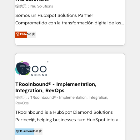
generar resultados medibles. Apoyamos a empresas
提供元：Niu Solutions
de construcción, educación, tecnología, retail, e-
Somos un HubSpot Solutions Partner
commerce, salud, financieras, seguros y servicios,
Comprometido con la transformación digital de los
ayudándolas a conectar sistemas, escalar equipos y
procesos comerciales de las empresas en
Elite
5.0
tomar decisiones basadas en datos. 🌎 Highlights:
Latinoamérica, con un enfoque en Marketing, Ventas
5+ años como partner HubSpot 100+
y Servicio al Cliente. Somos un equipo de trabajo
implementaciones en LATAM y EE. UU. Expertise en
multidisciplinario de alto rendimiento, con
integraciones vía API Top #7 HubSpot Partner
conocimiento y experiencia enfocado en: 1.
LATAM 2025 🏆 Impulsamos crecimiento con CRM +
Optimizar la eficiencia operativa de nuestros
IA en múltiples industrias. 👉 ¿Listo para transformar
clientes 2. Mejorar la experiencia del cliente 3.
tus procesos comerciales?
Asegurar resultados medibles Nos especializamos
TRooInbound® - Implementation,
Integration, RevOps
en bancos, seguros, e-commerce, Desarrolladores
Inmobiliarios y Empresas Distribuidoras de
提供元：TRooInbound® - Implementation, Integration,
RevOps
Productos
TRooInbound is a HubSpot Diamond Solutions
Partner💎, helping businesses turn HubSpot into a
scalable growth engine. We work with startups, mid-
Diamond
5.0
market, and enterprise teams to maximize