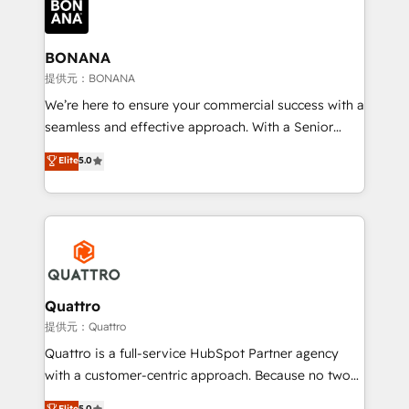
business, operational and technical requirements to
life, and creates a 360˚ view of your customer to
help your teams do more. We specialise in HubSpot
BONANA
technical services, website design and development
提供元：BONANA
as well as agency services that help set you up for
We’re here to ensure your commercial success with a
success. Now, more than ever you need to connect
seamless and effective approach. With a Senior
and align your website and marketing to sales and
team that has 10+ years of experience in HubSpot,
Elite
5.0
customer service. It's time to empower your teams
we have a deep understanding of SaaS, Business
to create great customer experiences that generate
Services and E-commerce together with Retail. We
more leads, close more business and engage your
streamline and enhance your Sales, Marketing &
customers. Let's work side-by-side to make it
Service efforts, providing insights in your
happen.
commercial operations. We're good at RevOps,
automating and optimizing your marketing, sales &
service operations with AI, designing and building
Quattro
your website, and we drive growth through Account-
提供元：Quattro
Based Marketing, SEO, SEA and many other tactics.
Quattro is a full-service HubSpot Partner agency
No worries, we will advise you in which to deploy
with a customer-centric approach. Because no two
and help you to get the best measurable ROI. This
clients have the same needs, Quattro offer a
Elite
5.0