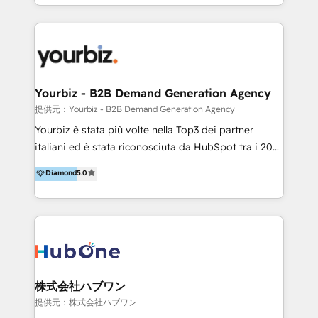
HubSpot’s full potential through: 💎HubSpot Audits,
Management & Optimization 💎RevOps-powered
HubSpot Onboarding & CRM Implementation 💎
Brand Development, Growth Strategy, AI SEO &
Performance Marketing 💎Data Migration & Custom
Integrations 💎Go-To-Market (GTM) Strategies &
Yourbiz - B2B Demand Generation Agency
Account-Based Marketing 💎CMS Development &
提供元：Yourbiz - B2B Demand Generation Agency
Conversion-Focused Websites With a 5.0⭐average
Yourbiz è stata più volte nella Top3 dei partner
rating and 140+ verified client reviews on the
italiani ed è stata riconosciuta da HubSpot tra i 20
HubSpot Ecosystem, TRooInbound is trusted by
migliori partner EMEA per la gestione del cliente.
Diamond
5.0
businesses globally for consistent delivery and high
Stiamo accompagnando oltre 100 aziende nella
client satisfaction. With deep HubSpot expertise and
digitalizzazione e ottimizzazione dei processi di
a focus on performance, we build systems that scale
marketing e vendita. Il nostro metodo DAM è stato
across marketing, sales, and service. Ready to grow
validato da oltre 350 manager: inizia con una precisa
your business with a proven and reliable HubSpot
mappatura dei canali di acquisizione dei contatti e
Diamond Partner? 👉Connect with TRooInbound
dei processi aziendali. Siamo accreditati da
today (https://www.trooinbound.com/contact-us)
HubSpot come fornitore ufficiale per le integrazioni
株式会社ハブワン
tra il CRM e altri sistemi aziendali, tra cui SAP,
提供元：株式会社ハブワン
AS400, TeamSystem. HubSpot ci ha riconosciuto