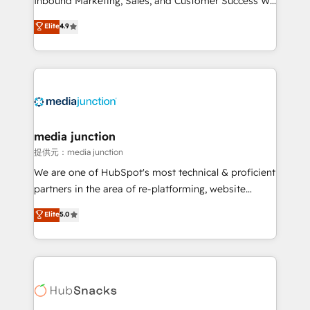
Inbound Marketing, Sales, and Customer Success We
specialize in driving revenue growth for companies
Elite
4.9
across industries through tailored marketing, sales,
and customer success strategies, utilizing RevOps
methodologies. As Latin America's largest HubSpot
partner and a global leader in education market, we
offer unparalleled insights. Operating in five
countries—Brazil, UAE (Abu Dhabi/Dubai/Sharjah),
Mexico, USA, and Portugal—we've executed over a
media junction
hundred successful operations. Our approach,
提供元：media junction
rooted in RevOps principles, integrates analysis,
We are one of HubSpot's most technical & proficient
training, planning, and qualification. Leveraging
partners in the area of re-platforming, website
technology, data analytics, CRM optimization, and
design & development. We specialize in multi-hub
Elite
5.0
inbound marketing tactics, we focus on
implementations for mid-market & enterprise
understanding, nurturing, and converting leads.
companies. We are woman-owned, powered by
Partner with us to unlock your business's full
coffee, and we ❤️ dogs. We produce award-winning
potential and achieve sustained growth in today's
work for our clients. 🏆2023 Technical Expertise
competitive market.
Impact Award 🏆2022 Technical Expertise Impact
Award 🏆2022 Platform Migration Excellence Impact