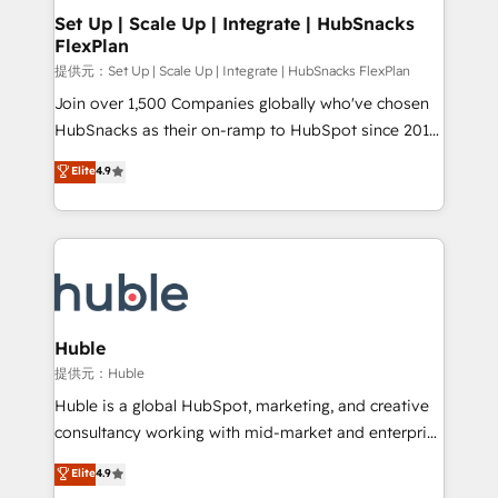
Award 🏆2020 Elite Solutions Partner 🏆2019
Set Up | Scale Up | Integrate | HubSnacks
FlexPlan
Integrations HubSpot Impact Award 🏆2019
Marketing Enablement HubSpot Impact Award 🏆
提供元：Set Up | Scale Up | Integrate | HubSnacks FlexPlan
2018 Website Design HubSpot Impact Award 🏆2017
Join over 1,500 Companies globally who've chosen
Website Design HubSpot Impact Award 🏆2016
HubSnacks as their on-ramp to HubSpot since 2014
Growth-Driven Design Agency of the Year 🏆2016
Simple pay-as-you-go plans that accelerate value...
Elite
4.9
Sales Enablement HubSpot Impact Award 🏆2015
1️⃣ Set Up | Onboarding New or Check-fixing existing
Growth-Driven Design Agency of the Year 🏆2015
HubSpot portals 2️⃣ Scale Up | 100% HubSpot Task
Became the 5th Agency to reach Diamond 🏆2014
Execution... Global 24/7 ... All Experts 3️⃣ Integrate |
HubSpot COS Performance Award 🏆2014 HubSpot
your entire Tech Stack with Custom Integrations
COS Design Award 🏆2013 HubSpot Marketplace
Slash months from your API Integration project... ⬅️
Provider of the Year 🏆2011 Became a HubSpot
Click "Contact Business" ⬅️ to access 150+ Kickstart
Partner 📆Founded in 1997
Integration templates that put HubSpot in the center
Huble
of your tech stack, syncing... 🛍️ Shopify or
提供元：Huble
WooCommerce 💲 Stripe or Paypal 💰 Sage or
Huble is a global HubSpot, marketing, and creative
Netsuite 🤖 Google or Microsoft ✍️ DocuSign or
consultancy working with mid-market and enterprise
PandaDoc 🌐 Avalara or Quaderno HubSnacks holds
businesses. We go beyond implementation, shaping
Elite
4.9
the rare Advanced "Custom Integrations"
the strategy, processes, and teams that turn