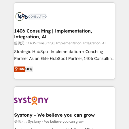
help businesses grow through technology, creativity,
Data Migration & Custom Integration
AI and strategy. For over 12 years, we’ve delivered
500+ HubSpot implementations, building end-to-
end solutions that integrate CRM, AI automation,
inbound and loop marketing, content, and digital
1406 Consulting | Implementation,
Integration, AI
creativity. Our multicultural team works in Spanish,
Portuguese, and English to design scalable strategies
提供元：1406 Consulting | Implementation, Integration, AI
that drive measurable growth. 🌎 Highlights: • 10+
Strategic HubSpot Implementation + Coaching
years as a HubSpot partner. • 2023 Impact Awards:
Partner As an Elite HubSpot Partner, 1406 Consulting
Platform Migration Excellence. • Top 3 Partner of the
helps mid-market revenue teams transform how
Elite
5.0
Year LATAM 2022, 2023, 2024, 2025. • Partner of the
they sell, market, and serve. We don't just build your
Year 2024. • Organizer of Aliados.ai (AI, marketing &
HubSpot—we teach your team to own it, then stay
tech global congress). 👉 Ready to scale your
to help you keep winning. What We Do ⚙️ CRM
business with HubSpot? Let Cebra’s experts help
Implementations across Marketing, Sales, Service,
you grow faster, smarter, and with impact.
Data & Content 📈 Sales & Marketing Alignment +
Revenue Team Enablement 🤖 Breeze AI & Custom
Agent Creation 🔄 Custom Integrations & Data
Systony - We believe you can grow
Migration Why 1406 We become part of your team.
提供元：Systony - We believe you can grow
Your team learns while we build. We fix what others