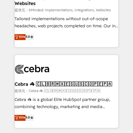
Websites
that simplify complexity, boost performance, and
turn innovation into real impact. 🌍 Highlights •
提供元：6Minded: Implementations, Integrations, Websites
HubSpot Partner since 2012 • 2022 EMEA Impact
Tailored implementations without out-of-scope
Award: Best Integration • 150+ successful HubSpot
headaches, web projects completed on time. Our in-
projects • Clients in 30+ industries • Proprietary
house team of certified CRM architects, experts,
Elite
5.0
technology for integrations • Multilingual team:
developers, designers, and marketers handles all
English, Spanish, Portuguese & Italian 👉 Grow
aspects of your HubSpot. ✨ 400+ global clients ✨
smarter with AI and HubSpot.
100+ seamless migrations from 15+ different CRMs
✨ 100,000+ hours in HubSpot projects, 75+ full Hub
implementations, and 5,000+ pages ✨ CS: Clients
generating 7-digit MRR from inbound campaigns ✨
CS: 245% organic growth & +751% new visitors for a
Cebra 🦓 🇨🇱🇧🇷🇲🇽🇪🇸🇺🇸🇨🇴🇵🇪🇵🇦
full-funnel HubSpot project ✨ CS: 415% conversion
提供元：Cebra 🦓 🇨🇱🇧🇷🇲🇽🇪🇸🇺🇸🇨🇴🇵🇪🇵🇦
boost with a new HubSpot site Recognized leaders:
Cebra 🦓 is a global Elite HubSpot partner group,
🏆 HubSpot Platform Migration Impact Award 🏆
combining technology, marketing and media
Clutch HubSpot Global Leader 🏆 Finalist: HubSpot
expertise across Latin America and Southern
Elite
5.0
Inbound Campaign of the Year 🏆 Gold AVA Digital
Europe, with teams across 7 countries. Born in Chile,
Award for Best Website 🌟 Accreditations: CRM
we combine local insight with international reach to
Implementation, HubSpot Content Experience, CRM