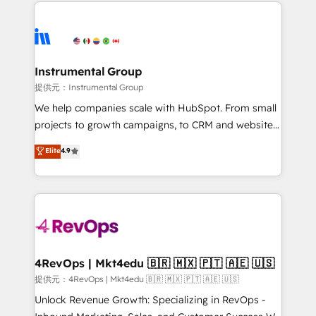
eminent solutions & integrations. Trust us to
there’s a good chance one of our globally integrated
streamline your HubSpot experience. 🚀HubSpot
teams has worked with clients just like you Let’s
Elite Partners with 10+ years of HubSpot experience
explore whether S2 is the partner you’ve been
🤝HubSpot Premier Integration partner 🤝Google
looking for...and get your next big initiative moving!
Premier Partner 2023 🌟5 HubSpot Accreditations 🌟
Instrumental Group
Won HubSpot Theme Challenge 2021 🌟INBOUND’19
提供元：Instrumental Group
HubSpot Rising Star Why us? Harnessing the full
We help companies scale with HubSpot. From small
potential of the powerful HubSpot CRM. ✔️A team of
projects to growth campaigns, to CRM and websites.
HubSpot experts backed by over 10+ years of
Hire an agency that's experienced in every inch of
Elite
4.9
HubSpot experience ✔️Flexible pricing models —
HubSpot and willing to work hand-in-hand with your
Hourly-fee (assigned one Dedicated HubSpot
team to simplify the complex and build a better
Admin); Monthly-fee (HubSpot Admin + Project
experience for your team and customers.
Manager); and Fixed Project Cost (as per
requirement). ✔️Helped over 25,000+ customers so
far with our HubSpot solutions. ✔️Bespoke apps &
on-demand bundle services. Connect with us today!
4RevOps | Mkt4edu 🇧🇷 🇲🇽 🇵🇹 🇦🇪 🇺🇸
提供元：4RevOps | Mkt4edu 🇧🇷 🇲🇽 🇵🇹 🇦🇪 🇺🇸
Unlock Revenue Growth: Specializing in RevOps -