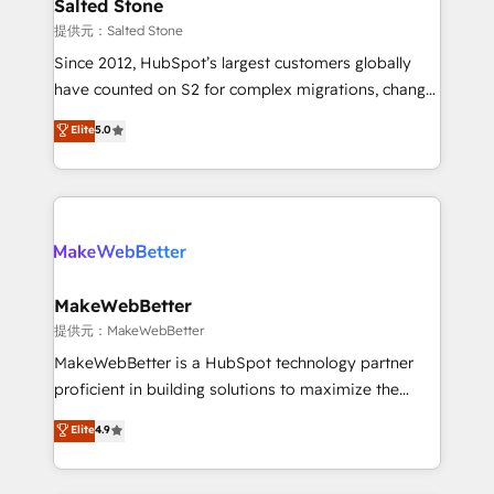
we turn complexity into clarity, human at global
Salted Stone
scale. 🏆 HubSpot’s CEO called us “the partner of the
提供元：Salted Stone
future.” Others agree it is proof of trust built through
Since 2012, HubSpot’s largest customers globally
measurable impact.
have counted on S2 for complex migrations, change
management, systems integration, and creative
Elite
5.0
solutions that deliver measurable impact and
transform brand experiences As one of the few full-
service creative agencies in the HubSpot
ecosystem, we blend strategy, technology, & award-
winning design to build scalable, globally
regionalized HubSpot websites, integrated
marketing campaigns, & RevOps frameworks that
MakeWebBetter
fuel long-term success We connect the entire
提供元：MakeWebBetter
customer lifecycle through seamless integrations,
MakeWebBetter is a HubSpot technology partner
ensure long-term adoption with change-
proficient in building solutions to maximize the
management programs, and align marketing, sales,
operational efficiency of HubSpot. The fastest-
Elite
4.9
and service to drive sustainable growth With 6 key
growing tech-enabler & facilitator, MakeWebBetter,
HubSpot accreditations and experience across
hands you the blend of HubSpot expertise &
hundreds of organizations in dozens of industries,