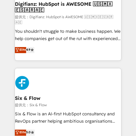
framework, meaning we've been accredited by
Digifianz: HubSpot is AWESOME 🇺🇸🇲🇽
🇪🇸🇦🇷🇦🇪
HubSpot and vetted by the CCS, which means we
can support public sector companies as well the
提供元：Digifianz: HubSpot is AWESOME 🇺🇸🇲🇽🇪🇸🇦🇷
🇦🇪
other ones listed in our profile. Our services: -
You shouldn't struggle to make business happen. We
HubSpot implementation - HubSpot CMS website
help companies get out of the rut with experienced,
build We can do lots of things. But everything we do
process-oriented teams implementing HubSpot
is there for you to: - Grow revenue, and run your
Elite
4.9
Marketing, Sales, Service, CMS and Operations Hub,
business more efficiently - Build stronger
so selling and actually engaging with your customers
relationships with customers - Make better
feels easy and pain-free. We are a top ranked
decisions with data - Find a new voice and reach
HubSpot Elite Partner, winner of Rookie of the Year
more people - Get the most out of your HubSpot
and Customer First Awards, 4.9/5 rating in HubSpot
investment
Reviews and 4.9/5 rating in Clutch Reviews. Digifianz
helps the following industries: logistics & 3PL, home
Six & Flow
improvement & construction, branding and
提供元：Six & Flow
commercialization, real estate, health, education,
Six & Flow is an AI-first HubSpot consultancy and
SaaS, Software Dev & IT and consulting, make the
RevOps partner helping ambitious organisations
most out of their HubSpot experience operating in
grow with clarity, confidence, and intelligence.
Elite
5.0
the United States, EU, UAE, Mexico and Latin
Operating across the UK, Netherlands, Ireland, and