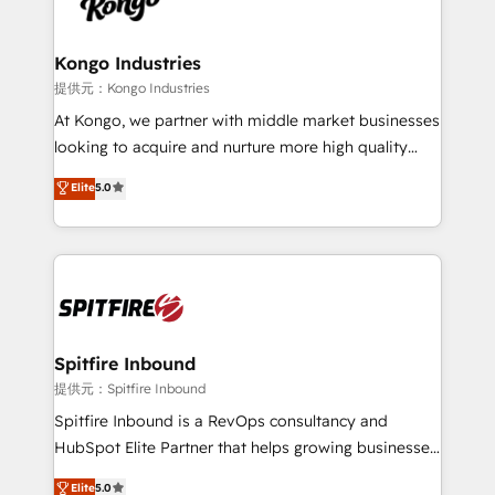
exactly where your marketing budget is being used
Streamz and Michelin.
and how. In a few months, you can boost leads, ROI
and overall revenue to a level not feasible with
Kongo Industries
traditional methods. If you’re a frustrated marketing
提供元：Kongo Industries
manager or business owner sick of wasting budget
At Kongo, we partner with middle market businesses
with generic agencies and their outdated methods,
looking to acquire and nurture more high quality
we are here to help. We help ambitious businesses
leads. We use digital media, marketing cloud,
Elite
5.0
just like yours attract more high-quality leads
automation and software integration to drive sales
throughout each stage of the buying cycle with
and, deliver clarity on marketing expenditure.
conversion-ready websites, engaging content
specifically targeted to your key audiences and
enable sales teams with the process, technology and
training to smash targets.
Spitfire Inbound
提供元：Spitfire Inbound
Spitfire Inbound is a RevOps consultancy and
HubSpot Elite Partner that helps growing businesses
design predictable, scalable revenue-driving
Elite
5.0