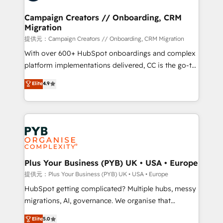
and manufacturers since 2002, we are committed to
empowering our clients and developing their
Campaign Creators // Onboarding, CRM
Migration
autonomy. Get to grips with HubSpot through
guided implementation and seamless integration of
提供元：Campaign Creators // Onboarding, CRM Migration
the CRM platform into your digital ecosystem. Would
With over 600+ HubSpot onboardings and complex
you like support in deploying your inbound
platform implementations delivered, CC is the go-to
marketing strategy? We'll provide support tailored
Elite Solutions Partner for businesses ready to
Elite
4.9
to your needs and sales objectives. With 125+
migrate, replatform, and scale smarter. We specialize
certifications, we are part of the most certified
in high-impact CRM and CMS migrations and
Canadian agencies, and we both hold Onboarding
onboarding from platforms like Salesforce, NetSuite,
Accreditations. Based in Canada (coast to coast), our
Zoho, Pardot, Marketo, Microsoft Dynamics, Wix,
services are offered in both English & French.
WordPress and legacy CRMs, turning fragmented
systems into unified, growth-ready HubSpot
architectures that accelerate revenue operations and
Plus Your Business (PYB) UK • USA • Europe
performance. - Multi-object CRM migration, cleanup,
提供元：Plus Your Business (PYB) UK • USA • Europe
and implementation. - Pre-built and custom
HubSpot getting complicated? Multiple hubs, messy
integrations across your full tech stack. - Custom
migrations, AI, governance. We organise that
object setup, CMS builds, and full-funnel automation.
complexity, so your team can put HubSpot to work...
Elite
5.0
- Dashboards, lifecycle campaigns, and lead