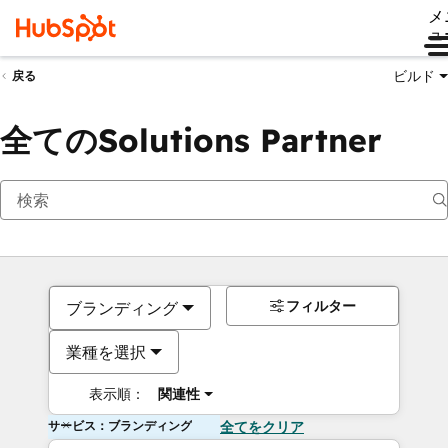
メ
ュ
ビルド
戻る
全てのSolutions Partner
フィルター
ブランディング
業種を選択
表示順：
関連性
サービス：ブランディング
全てをクリア