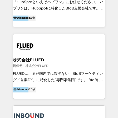
『HubSpotといえばハブワン』にお任せください。 ハ
come formatori ufficiali per l'adozione del CRM in
ブワンは、HubSpotに特化したBtoB支援会社です。 ノ
azienda: il tasso di utilizzo dello strumento è oltre il
ーコードCMS構築、CRM／MA／SFAの設計・運用、他
Diamond
4.9
50% più alto tra i nostri clienti rispetto le altre
システムAPI連携・開発、営業定着支援、カスタマーサ
aziende. Lavoriamo con aziende B2B tra i 5 e i 35
クセス体制の設計まで、ワンストップ完結できる支援体
milioni di fatturato per migliorare l’efficienza dei
制を整えています。 HubSpotの導入支援だけでなく、
processi, allineare marketing e vendite, e
現場で使い続けられる仕組み、売上と効率を両立するシ
massimizzare il ritorno sugli investimenti.
ナリオ設計まで含めてご提案。「導入して終わり」では
なく「成果が出るまで動き続ける」パートナーであるこ
と。それが、ハブワンのスタンスです。 また、
株式会社FLUED
HubSpotはもちろん、ferret One、WordPress、
提供元：株式会社FLUED
Movable Type（Power CMS）などの各種CMSを活用
FLUEDは、まだ国内では数少ない「BtoBマーケティン
し、延べ100社以上のBtoB企業のサイト制作経験をもと
グ／営業DX」に特化した”専門家集団”です。 BtoBに特
に、ウェブマーケテイング担当者が本当に使いやすいノ
化し、WEB制作や広告運用などのオンライン施策か
Diamond
0.0
ーコードテーマテンプレートを独自開発。 企業のさま
ら、インサイドセールスや展示会などのオフライン施策
ざまな課題やニーズに対して「戦略、設計・デザイン、
まで支援しています。 「経験豊富な”専門家集団”によ
開発、運用」まで段階に合わせ、誠実なアドバイスと的
るプロジェクト参加型の支援」で、戦略・企画などのコ
確な対応をすることで、貴社のビジネスを成功に導く
ンサルティング領域から、制作・運用・代行などの
『最適なハブ』になります。 ーーーーーーーーーーー
BPO・実務まで幅広いご支援が可能です。 また、2022