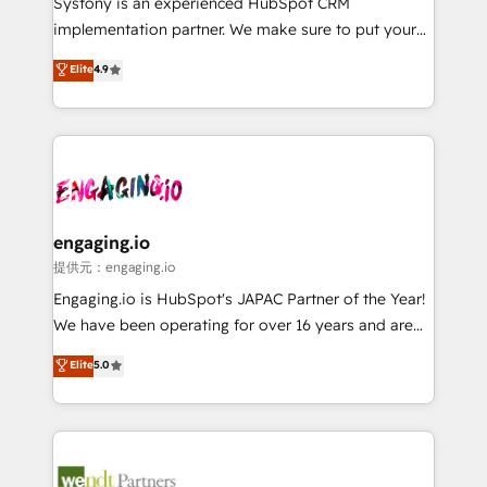
Systony is an experienced HubSpot CRM
broke. Built for mid-market reality—practical
implementation partner. We make sure to put your
solutions that work with your actual headcount and
organization's needs and goals first and think along
Elite
4.9
constraints. By the Numbers 🏆 Top 1% of all
with your organization. We are only satisfied once
HubSpot partners 🔄 Top 5% globally in client
you are too. Why Systony? - 20+ years of
retention 📅 8+ years of consistent results since 2017
experience with CRM, Marketing, Sales & Service
Who We Serve Revenue teams, marketing leaders,
implementations - 500+ successful onboardings -
and sales ops at mid-market companies ready to
Own back-end developers - Complex data
move beyond spreadsheets into unified systems
migrations (e.g. Salesforce, MS Dynamics, Perfect
that drive real business results.
View, SuperOffice) - Custom integrations (e.g. MS
engaging.io
Business Central, Navision, AX, SAP, Exact, AFAS) We
提供元：engaging.io
focus on growing B2B companies in the SME sector
Engaging.io is HubSpot's JAPAC Partner of the Year!
such as manufacturing, SaaS, business services and
We have been operating for over 16 years and are
wholesaler companies. As an experienced HubSpot
one of HubSpot's most experienced and technically
Elite
5.0
partner, we know how important user adoption is.
capable Agency Partners globally. We specialise in
That's why we have developed a step-by-step
complex CRM migrations, implementations,
implementation process that focuses on user
integrations, custom CMS portal development,
adoption. We’re experts on connecting data,
design & UX for mid to large to multi national
technology and people with each other. Together we
businesses. Our teams are based in North America