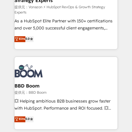
Strategy Experts
pour aligner les équipes marketing, commerciales et
support client (data migration, synchronisation API,
提供元：Vonazon ⚡ HubSpot RevOps & Growth Strategy
Experts
audit et maintenance) ➤ La création de sites internet
As a HubSpot Elite Partner with 150+ certifications
de conversion qui transforment les visiteurs en
and over 5,000 successful client engagements,
opportunités d'affaires ➤ La mise en place de
Vonazon turns marketing complexity into
stratégies d'acquisition marketing (SEO, SEA,
Elite
5.0
measurable, scalable growth. From onboarding to
inbound, automatisation marketing, ABM, IA,
enterprise-grade campaigns, our in-house team
emailing) Informations clés : - 10 ans d'expérience -
builds scalable strategies that drive long-term
100+ intégrations CRM HubSpot réussies - 40
revenue. ⚙️ HubSpot Integration & Optimization •
experts conseil - 150 certifications HubSpot
Seamless CRM, CMS, and automation setup •
cumulées
Complex platform migrations and data cleanups •
Custom APIs and third-party integrations 📈 End-to-
BBD Boom
End Revenue Acceleration • Lifecycle marketing and
提供元：BBD Boom
pipeline growth programs • Sales enablement tools
💥 Helping ambitious B2B businesses grow faster
and CRM optimization • Retention strategies with
with HubSpot. Performance and ROI focused. 💥
customer journey mapping 🏅 Elite-Level HubSpot
BBD Boom is the HubSpot partner that can help you
Elite
5.0
Execution • 750+ onboardings and 2,000+
to HubSpot Better. We work with your teams to
implementations • Deep expertise across marketing,
solve all your HubSpot challenges and improve user