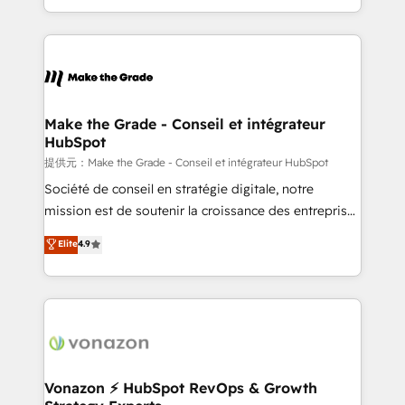
Accreditation, securely sync data across... 🔄 any
HubSpot into a genuine growth engine. Named
apps, in any direction. Stuck on your old CRM..?
HubSpot's Global Partner of the Year in 2024,
Migrate | seamlessly off your old CRM onto a clean
consistently ranked among their top 5 partners
new HubSpot portal with Advanced Website and
worldwide, and with over 15 years in the ecosystem,
CRM Migrations using our in-house "HubScrub" Tool.
Huble has built a track record that speaks for itself.
One company, one operating model, delivering
Make the Grade - Conseil et intégrateur
HubSpot
across offices and consulting teams in the UK, USA,
Canada, Germany, France, Belgium, Singapore, and
提供元：Make the Grade - Conseil et intégrateur HubSpot
South Africa. Certified compliant with ISO/IEC
Société de conseil en stratégie digitale, notre
27001:2022 and ISO 9001:2015 across all seven
mission est de soutenir la croissance des entreprises
international offices and 175+ employees.
B2B à travers l’acquisition de nouveaux clients,
Elite
4.9
l'intégration CRM et le développement des revenus
auprès de vos comptes existants. En France et à
l'international, nous travaillons avec des ETI
ambitieuses, des grands groupes voulant aller au-
delà d’une simple transformation digitale et des
startups florissantes. Nos 3 grandes expertises sont :
➤ L’intégration de CRM et de méthodologie RevOps
Vonazon ⚡ HubSpot RevOps & Growth