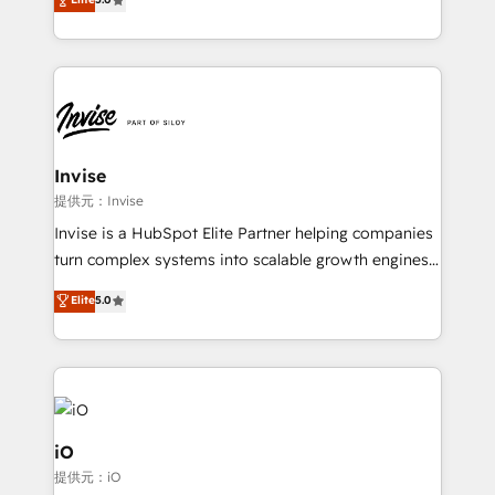
brings us to our mission; to effectively guide as
bespoke approach for every client. Services include
much Benelux companies as possible to be
business growth strategies, sales enablement, CRM
commercially successful.
set-up, Migrations, Integrations, Enterprise level
Sales Hub, Marketing Hub, Customer Support Hub,
Ops Hub Software, inbound marketing strategy,
content strategies, branding, HubSpot CMS,
bespoke web apps and growth driven design
Invise
websites. Experienced in helping Global B2B
提供元：Invise
Manufacturers, Fintech, Professional Services, IT and
Invise is a HubSpot Elite Partner helping companies
SaaS industries.
turn complex systems into scalable growth engines.
We combine strategy, technology and change
Elite
5.0
management to drive measurable results. As part of
the fast-growing Siloy Group, we unite more than
250+ HubSpot experts across Europe – ready to
build a CRM architecture optimized to support your
business goals. Talk to us if you’re looking to: -
Connect marketing, sales and operations around one
iO
reliable source of truth - Unlock the full value of your
提供元：iO