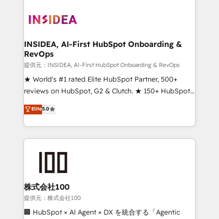
INSIDEA, AI-First HubSpot Onboarding &
RevOps
提供元：INSIDEA, AI-First HubSpot Onboarding & RevOps
★ World's #1 rated Elite HubSpot Partner, 500+
reviews on HubSpot, G2 & Clutch. ★ 150+ HubSpot
Certified Experts & Trainers across the team ★
Elite
5.0
1,500+ implementations across five continents ★ AI-
First, RevOps-led, Onboarding obsessed ★
Company of the Year 2024/25 INSIDEA helps
growing companies turn HubSpot into a revenue
engine. We onboard your team, migrate your data,
and build AI-powered workflows that drive adoption
from week one, in your time zone. What we do ➤
株式会社100
Onboarding: Live in weeks, with workflows built
提供元：株式会社100
around your business, not a template. ➤ Migration:
🏢 HubSpot × AI Agent × DX を統合する「Agentic