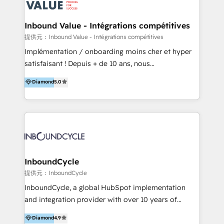
ーーーーーーーーーーーーーーーーーーー 【プロジェ
年に国内初のBtoB営業DXに関する書籍『業務効率化か
クトの主な進め方】 -オンライン無料相談（初回60〜
らはじめるBtoB営業DX BtoB営業もここまでデジタル
Inbound Value - Intégrations compétitives
90分程度） -現状課題の抽出、現実的な目標の確認 -要
化できる! 」を出版いたしました。 HubSpotの導入／
提供元：Inbound Value - Intégrations compétitives
件整理、必要十分なHubSpot製品の組合せのご提案 -お
活用支援以外にも、下記のようなサービスを提供してい
Implémentation / onboarding moins cher et hyper
見積り提示・ご承認、スケジュール決定、プロジェクト
ます。 - ABMターゲット定義 / リスト作成 - カスタマ
satisfaisant ! Depuis + de 10 ans, nous
キックオフ -マーケティング戦略策定（KGI）、ウェブ
ージャーニー設計 - CRM / MA / SFAの設計 / 構築 / 定
accompagnons des entreprises dans
戦略・戦術の設計（KPI） -全体導線遷移設計、ビジュ
Diamond
5.0
着 - WEB / LP / BtoB-EC制作 - WEB広告(Google/FB
l’automatisation de leur croissance digitale via
アルデザイン制作 -コンテンツ制作（取材、写真・動画
他)運用 - 記事コンテンツ / 動画制作 - インサイドセー
HubSpot avec une approche compétitive. Nous
撮影、ライティングなど） -ノーコードCMSテーマテン
ルス代行 - 営業研修 / セールスイネーブルメント - ウ
aidons nos clients à générer plus de RDV en
プレート構築（CMS Hub） -顧客ライフサイクルステ
ェビナー / 展示会リード獲得 - BtoBマーケティング組
automatisant les tunnels d’acquisition digitaux. Nous
ージ定義・構築（CRM） -マーケティングシナリオ定
織構築
sommes une agence d’Inbound marketing et sales à
義・構築（Marketing Hub） -営業パイプラインの定
Paris, Montpellier et Rennes.
義・構築（Sales Hub） -外部システム連携
InboundCycle
（Salesforce,SanSan,freeeなどとのデータ連携） -テ
提供元：InboundCycle
スト公開・ブラウザチェック -本番公開、操作レクチャ
ー・マニュアル作成 -運用支援開始 ーーーーーーーーー
InboundCycle, a global HubSpot implementation
ーーーーーーーーーーーーーーーーーーーーー まずは
and integration provider with over 10 years of
ハブワンにお気軽にご相談ください。
experience, serves businesses in diverse industries.
Diamond
4.9
With offices in Spain, Chile, Mexico, and Brazil, our