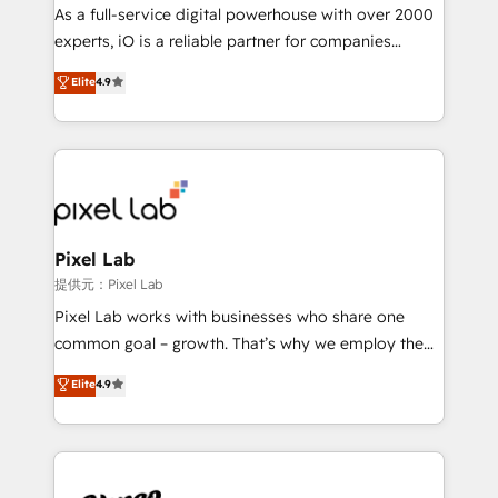
CRM and marketing data, not just implement a
As a full-service digital powerhouse with over 2000
system - Accelerate impact with a partner who
experts, iO is a reliable partner for companies
understands both strategy and technology
looking to strengthen their position in the fields of
Elite
4.9
marketing, technology, content, strategy and
creation. iO combines in-depth knowledge on both
the marketing and technology end of HubSpot,
creating impactful inbound marketing strategies
from end-to-end. Teams of marketing specialists,
developers, copywriters and designers work side by
side to meet the specific demands of every client
Pixel Lab
and project. Dedicated HubSpot teams combine all
提供元：Pixel Lab
skills for HubSpot projects from strategy to
Pixel Lab works with businesses who share one
implementation and training. Skilled in-house
common goal – growth. That’s why we employ the
developers are building HubSpot CMS websites and
latest innovations in disruptive technology in our
Elite
4.9
complex API integrations with external platforms.
approach to web design, sales enablement and
Working from several campuses across Belgium, The
inbound marketing that deliver month-on-month
Netherlands, Denmark and Sweden, iO currently
growth for our client's businesses. These methods
supports the growth of big and small companies
are confirmed by data-driven results so you can see
such as Brussels Airport, Volvo, Farmaline, Agilitas,