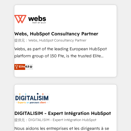
sales, and service hubs • Built-in flexibility for
adoption, sales process and marketing results.
startups to global brands
Services 📚 Onboarding your team to HubSpot for
the first time 🔧 Designing and optimising your
HubSpot set-up for better results 🌐 Website design
and build using HubSpot 🔌 Integrating HubSpot
Webs, HubSpot Consultancy Partner
with other systems 🎓 Training your teams to be
提供元：Webs, HubSpot Consultancy Partner
HubSpot pros 📊 Lead generation services using
Webs, as part of the leading European HubSpot
HubSpot Why us? - SIX HubSpot Accreditations -
platform group of 150 Fte, is the trusted Elite
awarded by HubSpot after a rigorous process for
HubSpot CRM Partner offering you a roadmap on
Elite
4.8
CRM, Solutions Architecture, Onboarding , Data
maximizing EBITDA and achieving Commercial
Migration, Custom Integration & Platform
Excellence. With our targeted processes, we
Enablement -Onboarded over 500 businesses to
strengthen your digital transformation and minimize
HubSpot -Top 1% of partners worldwide -In-house
costs. As HubSpot's Advanced Accredited CRM
team of 25+ experts Contact us today to help you
Implementation partner, we provide expertise to
get more from your investment in HubSpot.
drive your business forward. Since 2015 we are fully
www.bbdboom.com
dedicated to HubSpot and with an experienced
DIGITALISIM - Expert Intégration HubSpot
team (50+), we work with reputable companies in
提供元：DIGITALISIM - Expert Intégration HubSpot
B2B sectors such as manufacturing, SaaS and
Nous aidons les entreprises et les dirigeants à se