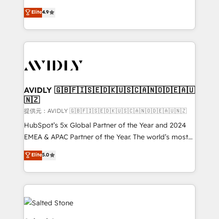
Strategy: Activate Breeze Agents, configure HubSpot
North America. Avec plus de 115 experts en
Elite
4.9
AI, & maximize AEO with tailored AI services. 🧩
marketing automation, Growth, Revops, CRM et
Integrations: Extend HubSpot with custom
webdesign. Markentive is both a consulting firm, a
integrations, hosting, & maintenance.
digital agency and an integrator. With over 115
experts in marketing automation, growth, revops,
CRM and webdesign (We focus on EMEA - USA
customers).
AVIDLY 🇬🇧🇫🇮🇸🇪🇩🇰🇺🇸🇨🇦🇳🇴🇩🇪🇦🇺
🇳🇿
提供元：AVIDLY 🇬🇧🇫🇮🇸🇪🇩🇰🇺🇸🇨🇦🇳🇴🇩🇪🇦🇺🇳🇿
HubSpot’s 5x Global Partner of the Year and 2024
EMEA & APAC Partner of the Year. The world’s most
experienced and fully accredited HubSpot Solutions
Elite
5.0
Partner. 🚀 With 2,750+ HubSpot projects delivered
and 370+ specialists across EMEA, APAC and NAM,
we de-risk complex CRM programmes and
accelerate ROI across every HubSpot Hub. 🧭 From
multi-region migrations to AI-powered automation,