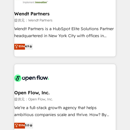
strive for optimal customer processes and
and APAC. We are HubSpot's top-ranked Advanced
experiences. Systony – We believe you can grow!
Implementation Certified Partner and we contribute
Wendt Partners
to their advisory council. We strive to do 'good work
提供元：Wendt Partners
with good people' and have worked with incredible
Wendt Partners is a HubSpot Elite Solutions Partner
brands. You can see some of them on our website,
headquartered in New York City with offices in
along with plenty of case studies.
Toronto, London and Melbourne. As a global
Elite
4.9
HubSpot partner, we specialize in working with
sophisticated B2B companies to implement the
HubSpot CRM platform across client organizations.
Our vertical market expertise includes
industrial/manufacturing, professional services,
architecture/engineering/construction (AEC),
distribution, commercial real estate, technology,
Open Flow, Inc.
finserv/fintech, IT managed services, transportation
提供元：Open Flow, Inc.
& logistics, energy/solar, staffing and recruiting,
We’re a full-stack growth agency that helps
media, healthcare and government contractors. Our
ambitious companies scale and thrive. How? By
scope of services encompasses Platform Solutions,
upgrading and streamlining every single revenue-
Elite
5.0
Technical Solutions, Enablement Solutions, Digital
generating aspect of your business. We’re proud