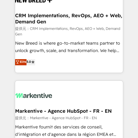
定の代行ではなく、設計の責任」を引き受け、部門横断
technical development team. - 19 HubSpot-certified
の統合・浸透・変革管理を実行します。 ▸ CMS戦略設
trainers to drive platform adoption. 📈 Revenue
CRM Implementations, RevOps, AEO + Web,
計・構築：リード獲得・CVR・SEOを前提にした情報設
Demand Gen
Generation - Full-funnel marketing and high-
計・導線設計・テンプレート設計をContent Hubで一体
performance advertising via Point Success Media. -
提供元：CRM Implementations, RevOps, AEO + Web, Demand
Gen
提供。 ▸ 既存CRM・MAからの移行支援：Salesforce・
Expert deployment of Breeze AI and custom agents
Marketo・Pardot等からの移行、カスタム設計、履歴
New Breed is where go-to-market teams partner to
to automate growth. 🏆 Elite Excellence - 8 platform
データ移行と活用設計まで。 ▸ AEO対応：ChatGPT・
unlock growth, scale, and transformation. We help
accreditations and deep HIPAA-compliance
Perplexity等のAI検索からの流入・引用を前提にコンテ
companies activate HubSpot’s AI-powered
expertise. - A team of 250+ experts dedicated to
Elite
5.0
ンツとサイト構造を最適化。 🏆 なぜ100incを選ぶの
customer platform and operationalize HubSpot’s
your resilient growth.
か？ ✓ HubSpot Eliteパートナー認定 ✓ HubSpotアワ
Loop Marketing framework through expert-led
ード受賞・HUGリーダー ✓ ISO27001:2022 /
services, smart agents, and purpose-built apps,
ISO9001:2015 取得 ✓ 400社以上の導入実績 ✓
tailored to your business. Together, we unlock
HubSpot大百科 出版 CRM・AI活用に関するご相談、現
results, fast. ⚙️CRM & RevOps: Align all Hubs to your
状整理の壁打ちなど、構想段階からお気軽にお問い合わ
buyer journey for clean data, scalability, & reporting.
せください。
🎯Demand Gen & ABM: Drive pipeline with inbound,
Markentive - Agence HubSpot - FR - EN
ABM, AEO, SEO, & paid media. 👩‍💻Web Design:
提供元：Markentive - Agence HubSpot - FR - EN
Build high-performing websites with UX, messaging,
Markentive fournit des services de conseil,
& conversion strategy that drive results. 🤖AI
d'intégration et d'agence dans la région EMEA et