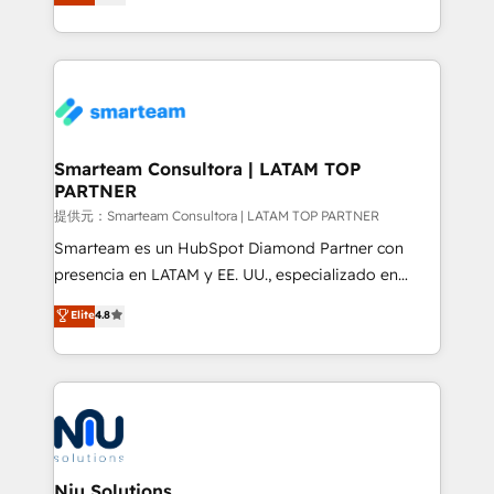
strategies. With offices in South Africa and London,
we take a RevOps-led approach that aligns sales,
marketing & service, breaks down silos, and gives
teams the clarity to operate efficiently and with
confidence. We deliver end to end strategy and
implementation, aligning people, processes, data
and technology around a single source of truth to
Smarteam Consultora | LATAM TOP
PARTNER
support sustainable growth and better decision-
making. Working with clients locally and globally, our
提供元：Smarteam Consultora | LATAM TOP PARTNER
expertise includes HubSpot onboarding and CRM
Smarteam es un HubSpot Diamond Partner con
implementation, automation, sales and customer
presencia en LATAM y EE. UU., especializado en
experience strategy, web development, integrations,
implementaciones de HubSpot, integraciones API y
Elite
4.8
and data-driven campaigns. Winners of the first
optimización de procesos comerciales con IA. Con
Global HEART Award, Yamini Rogan, CEO of
más de 6 años de experiencia, hemos liderado 100+
HubSpot said "We love the impact you are having in
implementaciones conectando HubSpot con SAP,
the community - we are so glad to work with you."
ERPs, e-commerce, plataformas financieras,
Connect with us to see how we can do better and be
WhatsApp y sistemas logísticos. Nuestro equipo
better together 🏆
multicultural trabaja en español, inglés y portugués,
uniendo visión estratégica y excelencia técnica para
Niu Solutions