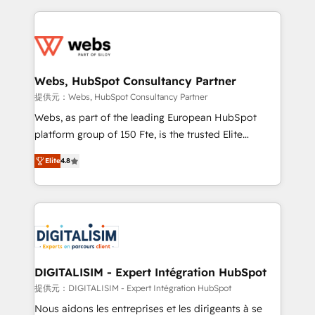
sales, and service hubs • Built-in flexibility for
adoption, sales process and marketing results.
startups to global brands
Services 📚 Onboarding your team to HubSpot for
the first time 🔧 Designing and optimising your
HubSpot set-up for better results 🌐 Website design
and build using HubSpot 🔌 Integrating HubSpot
Webs, HubSpot Consultancy Partner
with other systems 🎓 Training your teams to be
提供元：Webs, HubSpot Consultancy Partner
HubSpot pros 📊 Lead generation services using
Webs, as part of the leading European HubSpot
HubSpot Why us? - SIX HubSpot Accreditations -
platform group of 150 Fte, is the trusted Elite
awarded by HubSpot after a rigorous process for
HubSpot CRM Partner offering you a roadmap on
CRM, Solutions Architecture, Onboarding , Data
Elite
4.8
maximizing EBITDA and achieving Commercial
Migration, Custom Integration & Platform
Excellence. With our targeted processes, we
Enablement -Onboarded over 500 businesses to
strengthen your digital transformation and minimize
HubSpot -Top 1% of partners worldwide -In-house
costs. As HubSpot's Advanced Accredited CRM
team of 25+ experts Contact us today to help you
Implementation partner, we provide expertise to
get more from your investment in HubSpot.
drive your business forward. Since 2015 we are fully
www.bbdboom.com
dedicated to HubSpot and with an experienced
DIGITALISIM - Expert Intégration HubSpot
team (50+), we work with reputable companies in
提供元：DIGITALISIM - Expert Intégration HubSpot
B2B sectors such as manufacturing, SaaS and
Nous aidons les entreprises et les dirigeants à se