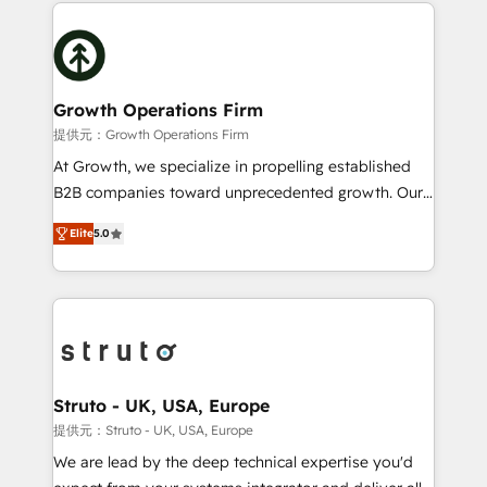
potential of HubSpot by combining strategic
help desk Unified revenue operations Dynamic
insights with technical excellence, we deliver
website development Award-winning creative
bespoke HubSpot solutions tailored to drive
design We live and breathe HubSpot and are ready
measurable growth and operational efficiency. Why
to take on real challenges!
Choose Nexa Cognition? 🚀 HubSpot Expertise: Our
Growth Operations Firm
certified team specialises in CRM implementation,
提供元：Growth Operations Firm
marketing automation, and revenue operations. 🤝
At Growth, we specialize in propelling established
Custom Solutions: From onboarding and
B2B companies toward unprecedented growth. Our
integrations, to RevOps and training. We align
focus is on fine-tuning and enhancing your growth,
HubSpot with your business needs. 🌟 Proven
Elite
5.0
sales, and marketing operations. Unlike conventional
Results: We’ve helped businesses of all sizes
marketing agencies, we dive deep into the
accelerate revenue growth, improve operational
operational aspects of your business, ensuring that
efficiency, and achieve ROI. 🔧 Flexible Service
each cog in your growth machine is well-oiled and
Packages: Choose ongoing support or project-based
functioning optimally. With our expertise in leading
solutions. We offer service packages designed to fit
platforms like Salesforce and HubSpot, we bring a
your requirements. Contact us today!
wealth of knowledge and experience to the table.
Struto - UK, USA, Europe
Our strategies are tailored to your business's unique
提供元：Struto - UK, USA, Europe
needs, ensuring a personalized approach that aligns
We are lead by the deep technical expertise you'd
with your growth objectives.