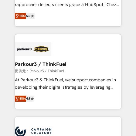
business services. We prepare a customized
rapprocher de leurs clients grâce à HubSpot ! Chez
business case that demonstrates the value and
DIGITALISIM, nous avons l'intime conviction que la
impact of your digital transformation, including a
Elite
5.0
réussite des entreprises passe par l’innovation web,
detailed financial rationale with a focus on ROI and
le marketing digital, et la relation client ! C'est
TCO. As a trusted extension of your team, we
pourquoi, nos experts sont à la fois capables de
believe in the power of partnership. Together, we
gérer votre projet de création de site internet, votre
embark on a transformational journey that sets your
référencement, votre stratégie digitale et le pilotage
business up for long-term success. Unlock your
et l'intégration d'HubSpot ! Les grandes phases d'un
business. If not now, when?
projet HubSpot avec DIGITALISIM : 🧽 Nettoyage,
Parkour3 / ThinkFuel
migration et intégration des bases de données. 🚀
提供元：Parkour3 / ThinkFuel
Développement des interfaces avec vos logiciels
At Parkour3 & ThinkFuel, we support companies in
métiers ⚙️ Configuration de la plateforme HubSpot
developing their digital strategies by leveraging
📈 Configuration de rapports et tableaux de bord 🤝
technologies and automating their marketing and
Book Process & Guidelines utilisateurs 🎓
Elite
4.9
sales processes to generate growth. Our offer spans
Formations des utilisateurs
from Strategy to Operations. We specialize in CRM
onboarding and implementation, web design, sales
& marketing automation, and digital marketing. With
extensive experience working with tech companies