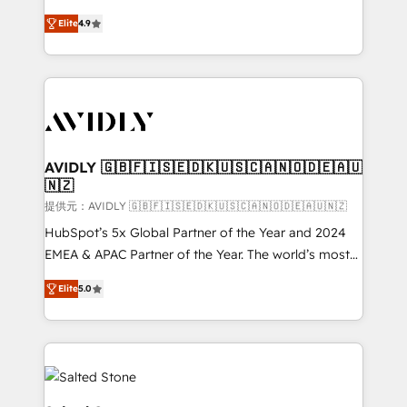
Strategy: Activate Breeze Agents, configure HubSpot
North America. Avec plus de 115 experts en
AI, & maximize AEO with tailored AI services. 🧩
Elite
4.9
marketing automation, Growth, Revops, CRM et
Integrations: Extend HubSpot with custom
webdesign. Markentive is both a consulting firm, a
integrations, hosting, & maintenance.
digital agency and an integrator. With over 115
experts in marketing automation, growth, revops,
CRM and webdesign (We focus on EMEA - USA
customers).
AVIDLY 🇬🇧🇫🇮🇸🇪🇩🇰🇺🇸🇨🇦🇳🇴🇩🇪🇦🇺
🇳🇿
提供元：AVIDLY 🇬🇧🇫🇮🇸🇪🇩🇰🇺🇸🇨🇦🇳🇴🇩🇪🇦🇺🇳🇿
HubSpot’s 5x Global Partner of the Year and 2024
EMEA & APAC Partner of the Year. The world’s most
experienced and fully accredited HubSpot Solutions
Elite
5.0
Partner. 🚀 With 2,750+ HubSpot projects delivered
and 370+ specialists across EMEA, APAC and NAM,
we de-risk complex CRM programmes and
accelerate ROI across every HubSpot Hub. 🧭 From
multi-region migrations to AI-powered automation,