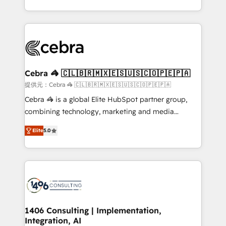
OneMetric, we help revenue teams focus on the
aspects of your HubSpot. ✨ 400+ global clients ✨
OneMetric that matters most: revenue.
100+ seamless migrations from 15+ different CRMs
✨ 100,000+ hours in HubSpot projects, 75+ full Hub
implementations, and 5,000+ pages ✨ CS: Clients
generating 7-digit MRR from inbound campaigns ✨
CS: 245% organic growth & +751% new visitors for a
Cebra 🦓 🇨🇱🇧🇷🇲🇽🇪🇸🇺🇸🇨🇴🇵🇪🇵🇦
full-funnel HubSpot project ✨ CS: 415% conversion
提供元：Cebra 🦓 🇨🇱🇧🇷🇲🇽🇪🇸🇺🇸🇨🇴🇵🇪🇵🇦
boost with a new HubSpot site Recognized leaders:
Cebra 🦓 is a global Elite HubSpot partner group,
🏆 HubSpot Platform Migration Impact Award 🏆
combining technology, marketing and media
Clutch HubSpot Global Leader 🏆 Finalist: HubSpot
expertise across Latin America and Southern
Inbound Campaign of the Year 🏆 Gold AVA Digital
Elite
5.0
Europe, with teams across 7 countries. Born in Chile,
Award for Best Website 🌟 Accreditations: CRM
we combine local insight with international reach to
Implementation, HubSpot Content Experience, CRM
help businesses grow through technology, creativity,
Data Migration & Custom Integration
AI and strategy. For over 12 years, we’ve delivered
500+ HubSpot implementations, building end-to-
end solutions that integrate CRM, AI automation,
inbound and loop marketing, content, and digital
1406 Consulting | Implementation,
Integration, AI
creativity. Our multicultural team works in Spanish,