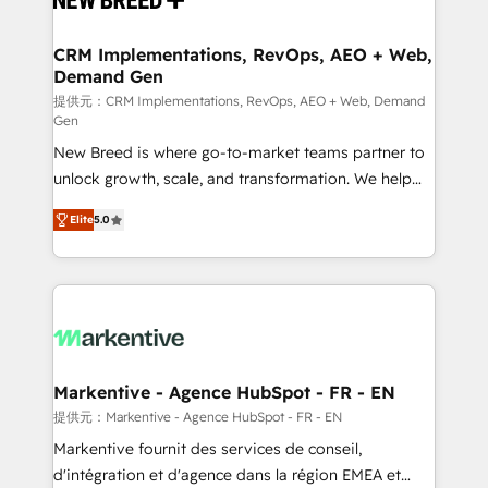
定の代行ではなく、設計の責任」を引き受け、部門横断
technical development team. - 19 HubSpot-certified
の統合・浸透・変革管理を実行します。 ▸ CMS戦略設
trainers to drive platform adoption. 📈 Revenue
CRM Implementations, RevOps, AEO + Web,
計・構築：リード獲得・CVR・SEOを前提にした情報設
Demand Gen
Generation - Full-funnel marketing and high-
計・導線設計・テンプレート設計をContent Hubで一体
performance advertising via Point Success Media. -
提供元：CRM Implementations, RevOps, AEO + Web, Demand
Gen
提供。 ▸ 既存CRM・MAからの移行支援：Salesforce・
Expert deployment of Breeze AI and custom agents
Marketo・Pardot等からの移行、カスタム設計、履歴
New Breed is where go-to-market teams partner to
to automate growth. 🏆 Elite Excellence - 8 platform
データ移行と活用設計まで。 ▸ AEO対応：ChatGPT・
unlock growth, scale, and transformation. We help
accreditations and deep HIPAA-compliance
Perplexity等のAI検索からの流入・引用を前提にコンテ
companies activate HubSpot’s AI-powered
expertise. - A team of 250+ experts dedicated to
Elite
5.0
ンツとサイト構造を最適化。 🏆 なぜ100incを選ぶの
customer platform and operationalize HubSpot’s
your resilient growth.
か？ ✓ HubSpot Eliteパートナー認定 ✓ HubSpotアワ
Loop Marketing framework through expert-led
ード受賞・HUGリーダー ✓ ISO27001:2022 /
services, smart agents, and purpose-built apps,
ISO9001:2015 取得 ✓ 400社以上の導入実績 ✓
tailored to your business. Together, we unlock
HubSpot大百科 出版 CRM・AI活用に関するご相談、現
results, fast. ⚙️CRM & RevOps: Align all Hubs to your
状整理の壁打ちなど、構想段階からお気軽にお問い合わ
buyer journey for clean data, scalability, & reporting.
せください。
🎯Demand Gen & ABM: Drive pipeline with inbound,
Markentive - Agence HubSpot - FR - EN
ABM, AEO, SEO, & paid media. 👩‍💻Web Design:
提供元：Markentive - Agence HubSpot - FR - EN
Build high-performing websites with UX, messaging,
Markentive fournit des services de conseil,
& conversion strategy that drive results. 🤖AI
d'intégration et d'agence dans la région EMEA et