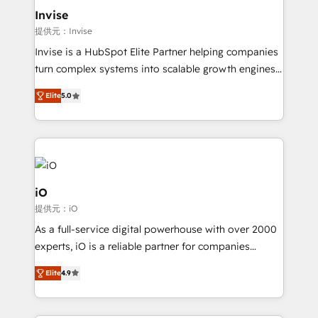
bespoke web apps and growth driven design
Invise
websites. Experienced in helping Global B2B
提供元：Invise
Manufacturers, Fintech, Professional Services, IT and
Invise is a HubSpot Elite Partner helping companies
SaaS industries.
turn complex systems into scalable growth engines.
We combine strategy, technology and change
Elite
5.0
management to drive measurable results. As part of
the fast-growing Siloy Group, we unite more than
250+ HubSpot experts across Europe – ready to
build a CRM architecture optimized to support your
business goals. Talk to us if you’re looking to: -
Connect marketing, sales and operations around one
iO
reliable source of truth - Unlock the full value of your
提供元：iO
CRM and marketing data, not just implement a
As a full-service digital powerhouse with over 2000
system - Accelerate impact with a partner who
experts, iO is a reliable partner for companies
understands both strategy and technology
looking to strengthen their position in the fields of
Elite
4.9
marketing, technology, content, strategy and
creation. iO combines in-depth knowledge on both
the marketing and technology end of HubSpot,