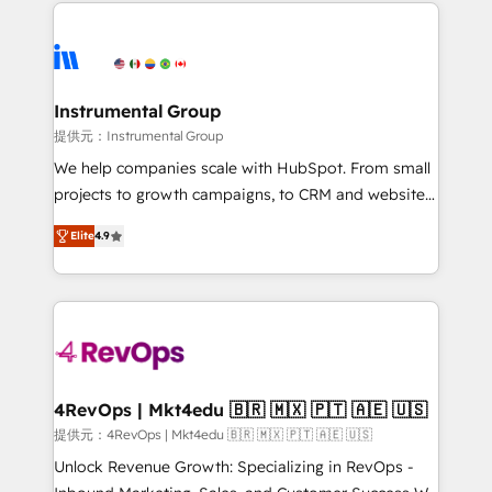
eminent solutions & integrations. Trust us to
there’s a good chance one of our globally integrated
streamline your HubSpot experience. 🚀HubSpot
teams has worked with clients just like you Let’s
Elite Partners with 10+ years of HubSpot experience
explore whether S2 is the partner you’ve been
🤝HubSpot Premier Integration partner 🤝Google
looking for...and get your next big initiative moving!
Premier Partner 2023 🌟5 HubSpot Accreditations 🌟
Instrumental Group
Won HubSpot Theme Challenge 2021 🌟INBOUND’19
提供元：Instrumental Group
HubSpot Rising Star Why us? Harnessing the full
We help companies scale with HubSpot. From small
potential of the powerful HubSpot CRM. ✔️A team of
projects to growth campaigns, to CRM and websites.
HubSpot experts backed by over 10+ years of
Hire an agency that's experienced in every inch of
HubSpot experience ✔️Flexible pricing models —
Elite
4.9
HubSpot and willing to work hand-in-hand with your
Hourly-fee (assigned one Dedicated HubSpot
team to simplify the complex and build a better
Admin); Monthly-fee (HubSpot Admin + Project
experience for your team and customers.
Manager); and Fixed Project Cost (as per
requirement). ✔️Helped over 25,000+ customers so
far with our HubSpot solutions. ✔️Bespoke apps &
on-demand bundle services. Connect with us today!
4RevOps | Mkt4edu 🇧🇷 🇲🇽 🇵🇹 🇦🇪 🇺🇸
提供元：4RevOps | Mkt4edu 🇧🇷 🇲🇽 🇵🇹 🇦🇪 🇺🇸
Unlock Revenue Growth: Specializing in RevOps -