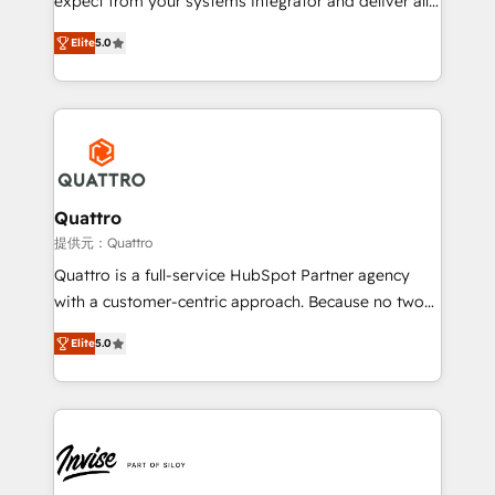
expect from your systems integrator and deliver all
the agency services you'd expect from your
Elite
5.0
HubSpot Solutions Partner. As one of the UK's
longest-standing partners, we are experts at
maximising the value of the HubSpot platform and
building an integrated growth stack that brings your
business, operational and technical requirements to
life, and creates a 360˚ view of your customer to
help your teams do more. We specialise in HubSpot
Quattro
technical services, website design and development
提供元：Quattro
as well as agency services that help set you up for
Quattro is a full-service HubSpot Partner agency
success. Now, more than ever you need to connect
with a customer-centric approach. Because no two
and align your website and marketing to sales and
clients have the same needs, Quattro offer a
customer service. It's time to empower your teams
Elite
5.0
bespoke approach for every client. Services include
to create great customer experiences that generate
business growth strategies, sales enablement, CRM
more leads, close more business and engage your
set-up, Migrations, Integrations, Enterprise level
customers. Let's work side-by-side to make it
Sales Hub, Marketing Hub, Customer Support Hub,
happen.
Ops Hub Software, inbound marketing strategy,
content strategies, branding, HubSpot CMS,