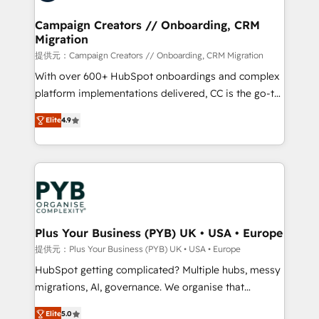
and manufacturers since 2002, we are committed to
empowering our clients and developing their
Campaign Creators // Onboarding, CRM
Migration
autonomy. Get to grips with HubSpot through
guided implementation and seamless integration of
提供元：Campaign Creators // Onboarding, CRM Migration
the CRM platform into your digital ecosystem. Would
With over 600+ HubSpot onboardings and complex
you like support in deploying your inbound
platform implementations delivered, CC is the go-to
marketing strategy? We'll provide support tailored
Elite Solutions Partner for businesses ready to
Elite
4.9
to your needs and sales objectives. With 125+
migrate, replatform, and scale smarter. We specialize
certifications, we are part of the most certified
in high-impact CRM and CMS migrations and
Canadian agencies, and we both hold Onboarding
onboarding from platforms like Salesforce, NetSuite,
Accreditations. Based in Canada (coast to coast), our
Zoho, Pardot, Marketo, Microsoft Dynamics, Wix,
services are offered in both English & French.
WordPress and legacy CRMs, turning fragmented
systems into unified, growth-ready HubSpot
architectures that accelerate revenue operations and
Plus Your Business (PYB) UK • USA • Europe
performance. - Multi-object CRM migration, cleanup,
提供元：Plus Your Business (PYB) UK • USA • Europe
and implementation. - Pre-built and custom
HubSpot getting complicated? Multiple hubs, messy
integrations across your full tech stack. - Custom
migrations, AI, governance. We organise that
object setup, CMS builds, and full-funnel automation.
complexity, so your team can put HubSpot to work...
- Dashboards, lifecycle campaigns, and lead
Elite
5.0