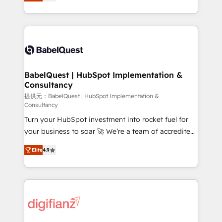
Welcome to our Profile! We help with: • CRM
nurturing sequences. - Cross-hub setup across
implementation, reports, workflows, and team
Marketing, Sales, Operations, and Service Hubs. -
training • CRM migration from Salesforce, Pipedrive,
Ongoing optimization, managed support, and
Dynamics and others • Technical projects including
scalable retainers. Let’s make HubSpot your most
custom API integrations • AI governance for
powerful growth engine. Built to convert, scale, and
HubSpot-centred operations A little about us: •
drive results.
Boutique 'Elite' team of 12 • 150+ clients across Sales
BabelQuest | HubSpot Implementation &
Consultancy
Hub, Marketing Hub, Service Hub, Data Hub and
CMS • ISO/IEC 27001:2022, ISO 9001:2015, and ISO
提供元：BabelQuest | HubSpot Implementation &
Consultancy
42001:2023 certified - the AI management standard •
Turn your HubSpot investment into rocket fuel for
GuardHub: our AI governance framework, built on
your business to soar 🚀 We’re a team of accredited
ISO 42001 Ready for the next step? Click the 👈
HubSpot experts ready to help you. We can
'𝗖𝗼𝗻𝘁𝗮𝗰𝘁 𝗯𝘂𝘀𝗶𝗻𝗲𝘀𝘀' button to get in touch (𝘸𝘦'𝘳𝘦
Elite
4.9
implement the platform into complex business
𝘴𝘶𝘱𝘦𝘳 𝘳𝘦𝘴𝘱𝘰𝘯𝘴𝘪𝘷𝘦)
environments, optimise what you've got and make
sure you can actually use it, build your website in
HubSpot or create an inbound marketing strategy
for you and execute it on HubSpot. We are on the
G-Cloud 14 CCS (Crown Commercial Service)