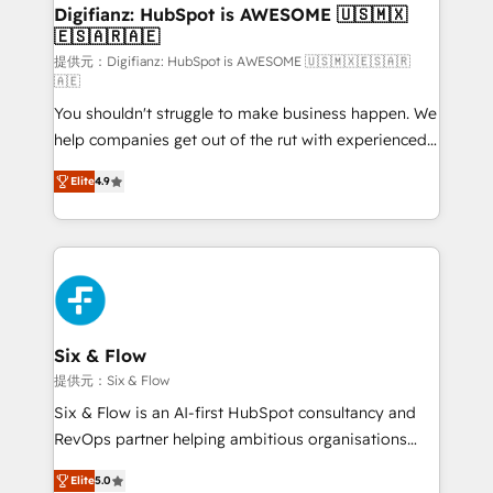
framework, meaning we've been accredited by
Digifianz: HubSpot is AWESOME 🇺🇸🇲🇽
🇪🇸🇦🇷🇦🇪
HubSpot and vetted by the CCS, which means we
can support public sector companies as well the
提供元：Digifianz: HubSpot is AWESOME 🇺🇸🇲🇽🇪🇸🇦🇷
🇦🇪
other ones listed in our profile. Our services: -
You shouldn't struggle to make business happen. We
HubSpot implementation - HubSpot CMS website
help companies get out of the rut with experienced,
build We can do lots of things. But everything we do
process-oriented teams implementing HubSpot
is there for you to: - Grow revenue, and run your
Elite
4.9
Marketing, Sales, Service, CMS and Operations Hub,
business more efficiently - Build stronger
so selling and actually engaging with your customers
relationships with customers - Make better
feels easy and pain-free. We are a top ranked
decisions with data - Find a new voice and reach
HubSpot Elite Partner, winner of Rookie of the Year
more people - Get the most out of your HubSpot
and Customer First Awards, 4.9/5 rating in HubSpot
investment
Reviews and 4.9/5 rating in Clutch Reviews. Digifianz
helps the following industries: logistics & 3PL, home
Six & Flow
improvement & construction, branding and
提供元：Six & Flow
commercialization, real estate, health, education,
Six & Flow is an AI-first HubSpot consultancy and
SaaS, Software Dev & IT and consulting, make the
RevOps partner helping ambitious organisations
most out of their HubSpot experience operating in
grow with clarity, confidence, and intelligence.
the United States, EU, UAE, Mexico and Latin
Elite
5.0
Operating across the UK, Netherlands, Ireland, and