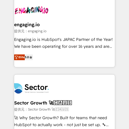
Who We Serve Revenue teams, marketing leaders,
implementations - 500+ successful onboardings -
and sales ops at mid-market companies ready to
Own back-end developers - Complex data
move beyond spreadsheets into unified systems
migrations (e.g. Salesforce, MS Dynamics, Perfect
that drive real business results.
View, SuperOffice) - Custom integrations (e.g. MS
engaging.io
Business Central, Navision, AX, SAP, Exact, AFAS) We
提供元：engaging.io
focus on growing B2B companies in the SME sector
Engaging.io is HubSpot's JAPAC Partner of the Year!
such as manufacturing, SaaS, business services and
We have been operating for over 16 years and are
wholesaler companies. As an experienced HubSpot
one of HubSpot's most experienced and technically
partner, we know how important user adoption is.
Elite
5.0
capable Agency Partners globally. We specialise in
That's why we have developed a step-by-step
complex CRM migrations, implementations,
implementation process that focuses on user
integrations, custom CMS portal development,
adoption. We’re experts on connecting data,
design & UX for mid to large to multi national
technology and people with each other. Together we
businesses. Our teams are based in North America
strive for optimal customer processes and
and APAC. We are HubSpot's top-ranked Advanced
experiences. Systony – We believe you can grow!
Implementation Certified Partner and we contribute
Sector Growth 🚀🇨🇦🇺🇸
to their advisory council. We strive to do 'good work
提供元：Sector Growth 🚀🇨🇦🇺🇸
with good people' and have worked with incredible
🚀 Why Sector Growth? Built for teams that need
brands. You can see some of them on our website,
HubSpot to actually work - not just be set up. 🔧