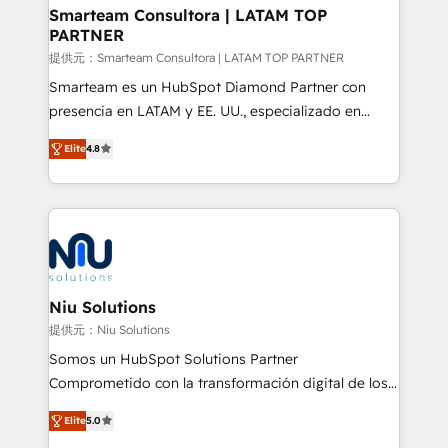
better together 🏆
Smarteam Consultora | LATAM TOP
PARTNER
提供元：Smarteam Consultora | LATAM TOP PARTNER
Smarteam es un HubSpot Diamond Partner con
presencia en LATAM y EE. UU., especializado en
implementaciones de HubSpot, integraciones API y
Elite
4.8
optimización de procesos comerciales con IA. Con
más de 6 años de experiencia, hemos liderado 100+
implementaciones conectando HubSpot con SAP,
ERPs, e-commerce, plataformas financieras,
WhatsApp y sistemas logísticos. Nuestro equipo
multicultural trabaja en español, inglés y portugués,
uniendo visión estratégica y excelencia técnica para
Niu Solutions
generar resultados medibles. Apoyamos a empresas
提供元：Niu Solutions
de construcción, educación, tecnología, retail, e-
Somos un HubSpot Solutions Partner
commerce, salud, financieras, seguros y servicios,
Comprometido con la transformación digital de los
ayudándolas a conectar sistemas, escalar equipos y
procesos comerciales de las empresas en
tomar decisiones basadas en datos. 🌎 Highlights:
Elite
5.0
Latinoamérica, con un enfoque en Marketing, Ventas
5+ años como partner HubSpot 100+