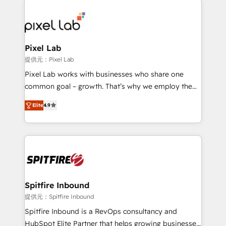
creating impactful inbound marketing strategies
from end-to-end. Teams of marketing specialists,
developers, copywriters and designers work side by
side to meet the specific demands of every client
Pixel Lab
and project. Dedicated HubSpot teams combine all
提供元：Pixel Lab
skills for HubSpot projects from strategy to
Pixel Lab works with businesses who share one
implementation and training. Skilled in-house
common goal – growth. That’s why we employ the
developers are building HubSpot CMS websites and
latest innovations in disruptive technology in our
complex API integrations with external platforms.
Elite
4.9
approach to web design, sales enablement and
Working from several campuses across Belgium, The
inbound marketing that deliver month-on-month
Netherlands, Denmark and Sweden, iO currently
growth for our client's businesses. These methods
supports the growth of big and small companies
are confirmed by data-driven results so you can see
such as Brussels Airport, Volvo, Farmaline, Agilitas,
exactly where your marketing budget is being used
Streamz and Michelin.
and how. In a few months, you can boost leads, ROI
and overall revenue to a level not feasible with
Spitfire Inbound
traditional methods. If you’re a frustrated marketing
提供元：Spitfire Inbound
manager or business owner sick of wasting budget
Spitfire Inbound is a RevOps consultancy and
with generic agencies and their outdated methods,
HubSpot Elite Partner that helps growing businesses