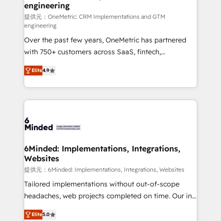
engineering
that simplify complexity, boost performance, and
turn innovation into real impact. 🌍 Highlights •
提供元：OneMetric: CRM Implementations and GTM
engineering
HubSpot Partner since 2012 • 2022 EMEA Impact
Over the past few years, OneMetric has partnered
Award: Best Integration • 150+ successful HubSpot
with 750+ customers across SaaS, fintech,
projects • Clients in 30+ industries • Proprietary
healthcare, real estate, and other industries. With
technology for integrations • Multilingual team:
Elite
4.9
150+ HubSpot-certified experts, we deliver scalable
English, Spanish, Portuguese & Italian 👉 Grow
solutions to complex GTM and RevOps challenges.
smarter with AI and HubSpot.
Our Expertise 🔹 Onboarding & Implementation:
Accredited HubSpot Partner, ensuring smooth setup
tailored to your GTM motion. 🔹 Migrations: Move
from other CRMs to HubSpot without data loss or
downtime. 🔹 RevOps Strategy: Align teams,
6Minded: Implementations, Integrations,
Websites
processes, and data to drive revenue efficiency. 🔹
Integrations: Connect HubSpot with your tech stack
提供元：6Minded: Implementations, Integrations, Websites
for better adoption. 🔹 Custom Solutions: Build
Tailored implementations without out-of-scope
tailored apps, workflows, and configurations. We are
headaches, web projects completed on time. Our in-
SOC 2 Type II and ISO 27001 certified, reinforcing
house team of certified CRM architects, experts,
Elite
5.0
our commitment to data security and compliance. At
developers, designers, and marketers handles all