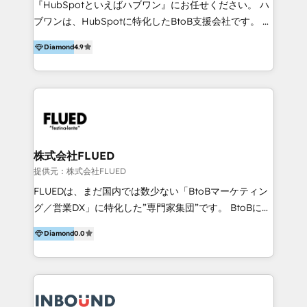
『HubSpotといえばハブワン』にお任せください。 ハ
come formatori ufficiali per l'adozione del CRM in
ブワンは、HubSpotに特化したBtoB支援会社です。 ノ
azienda: il tasso di utilizzo dello strumento è oltre il
ーコードCMS構築、CRM／MA／SFAの設計・運用、他
50% più alto tra i nostri clienti rispetto le altre
Diamond
4.9
システムAPI連携・開発、営業定着支援、カスタマーサ
aziende. Lavoriamo con aziende B2B tra i 5 e i 35
クセス体制の設計まで、ワンストップ完結できる支援体
milioni di fatturato per migliorare l’efficienza dei
制を整えています。 HubSpotの導入支援だけでなく、
processi, allineare marketing e vendite, e
現場で使い続けられる仕組み、売上と効率を両立するシ
massimizzare il ritorno sugli investimenti.
ナリオ設計まで含めてご提案。「導入して終わり」では
なく「成果が出るまで動き続ける」パートナーであるこ
と。それが、ハブワンのスタンスです。 また、
株式会社FLUED
HubSpotはもちろん、ferret One、WordPress、
提供元：株式会社FLUED
Movable Type（Power CMS）などの各種CMSを活用
FLUEDは、まだ国内では数少ない「BtoBマーケティン
し、延べ100社以上のBtoB企業のサイト制作経験をもと
グ／営業DX」に特化した”専門家集団”です。 BtoBに特
に、ウェブマーケテイング担当者が本当に使いやすいノ
化し、WEB制作や広告運用などのオンライン施策か
ーコードテーマテンプレートを独自開発。 企業のさま
Diamond
0.0
ら、インサイドセールスや展示会などのオフライン施策
ざまな課題やニーズに対して「戦略、設計・デザイン、
まで支援しています。 「経験豊富な”専門家集団”によ
開発、運用」まで段階に合わせ、誠実なアドバイスと的
るプロジェクト参加型の支援」で、戦略・企画などのコ
確な対応をすることで、貴社のビジネスを成功に導く
ンサルティング領域から、制作・運用・代行などの
『最適なハブ』になります。 ーーーーーーーーーーー
BPO・実務まで幅広いご支援が可能です。 また、2022