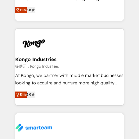
we are here to help. We help ambitious businesses
design predictable, scalable revenue-driving
just like yours attract more high-quality leads
Elite
5.0
strategies. With offices in South Africa and London,
throughout each stage of the buying cycle with
we take a RevOps-led approach that aligns sales,
conversion-ready websites, engaging content
marketing & service, breaks down silos, and gives
specifically targeted to your key audiences and
teams the clarity to operate efficiently and with
enable sales teams with the process, technology and
confidence. We deliver end to end strategy and
training to smash targets.
implementation, aligning people, processes, data
and technology around a single source of truth to
Kongo Industries
support sustainable growth and better decision-
提供元：Kongo Industries
making. Working with clients locally and globally, our
At Kongo, we partner with middle market businesses
expertise includes HubSpot onboarding and CRM
looking to acquire and nurture more high quality
implementation, automation, sales and customer
leads. We use digital media, marketing cloud,
experience strategy, web development, integrations,
Elite
5.0
automation and software integration to drive sales
and data-driven campaigns. Winners of the first
and, deliver clarity on marketing expenditure.
Global HEART Award, Yamini Rogan, CEO of
HubSpot said "We love the impact you are having in
the community - we are so glad to work with you."
Connect with us to see how we can do better and be