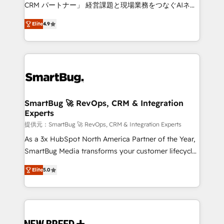
Move from any legacy CRM. Zero downtime, full data
CRM パートナー」 経営課題と現場業務をつなぐAIネイ
integrity. ➤ Implementation: Configure HubSpot to
ティブ・エージェンシーとして、HubSpot Eliteの実装
run your revenue process. Sales, marketing, and
Elite
4.9
力で顧客フロント業務を再設計します。 💡 100inc は何
service wired together. ➤ AI and Integrations: Layer
をする会社か？ HubSpotを共通基盤に、AIエージェン
Breeze AI, custom agents, and APIs to remove
トを組み込んだ顧客フロント業務（マーケティング・営
manual work. ➤ Ongoing Management: Monthly
業・CS）を組織全体で設計・実装する日本のAIネイテ
tune-ups, feature rollouts, adoption coaching. Buying
ィブ・エージェンシーです。事業部・グループ会社・部
HubSpot, switching to it, or reviving a stale portal?
門が分立する組織で、データと業務プロセスのサイロ化
We are built for the work.
を、CRMを軸とした全社共通基盤に再構築します。意
SmartBug 🚀 RevOps, CRM & Integration
Experts
思決定者・PMO・現場担当者に並走します。 1️⃣
HubSpot導入・活用支援 顧客データの一元化から、
提供元：SmartBug 🚀 RevOps, CRM & Integration Experts
GTMの見える化・自動化まで。全Hub統合運用、デー
As a 3x HubSpot North America Partner of the Year,
タ品質設計、グループ横断のCRM統合に対応します。
SmartBug Media transforms your customer lifecycle
2️⃣ AIエージェント組織構築 営業・マーケティング業務
into a revenue engine. Our unified ecosystem
Elite
5.0
の一部をAIが自律実行する組織への移行を設計・実装。
includes specialized divisions Globalia (AI &
Breeze・Claude等をHubSpotと連携させ、役割定義・
Software) and Point Success Media (Paid Media),
運用ルール・成果指標まで含めて設計します。 3️⃣ 全社
making this the official home for all three brands. 🔄
DX × AI推進のPMO伴走支援 複数部門をまたぐDX×AI変
Implementation & Integration - Seamless migrations
革を、構想から実装・定着までPMOとして主導。「設
and system integrations powered by Globalia’s