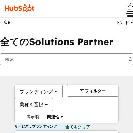
メ
ュ
ビルド
戻る
全てのSolutions Partner
フィルター
ブランディング
業種を選択
表示順：
関連性
サービス：ブランディング
全てをクリア