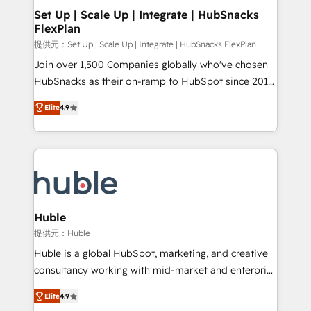
Award 🏆2020 Elite Solutions Partner 🏆2019
Set Up | Scale Up | Integrate | HubSnacks
FlexPlan
Integrations HubSpot Impact Award 🏆2019
Marketing Enablement HubSpot Impact Award 🏆
提供元：Set Up | Scale Up | Integrate | HubSnacks FlexPlan
2018 Website Design HubSpot Impact Award 🏆2017
Join over 1,500 Companies globally who've chosen
Website Design HubSpot Impact Award 🏆2016
HubSnacks as their on-ramp to HubSpot since 2014
Growth-Driven Design Agency of the Year 🏆2016
Simple pay-as-you-go plans that accelerate value...
Elite
4.9
Sales Enablement HubSpot Impact Award 🏆2015
1️⃣ Set Up | Onboarding New or Check-fixing existing
Growth-Driven Design Agency of the Year 🏆2015
HubSpot portals 2️⃣ Scale Up | 100% HubSpot Task
Became the 5th Agency to reach Diamond 🏆2014
Execution... Global 24/7 ... All Experts 3️⃣ Integrate |
HubSpot COS Performance Award 🏆2014 HubSpot
your entire Tech Stack with Custom Integrations
COS Design Award 🏆2013 HubSpot Marketplace
Slash months from your API Integration project... ⬅️
Provider of the Year 🏆2011 Became a HubSpot
Click "Contact Business" ⬅️ to access 150+ Kickstart
Partner 📆Founded in 1997
Integration templates that put HubSpot in the center
Huble
of your tech stack, syncing... 🛍️ Shopify or
提供元：Huble
WooCommerce 💲 Stripe or Paypal 💰 Sage or
Huble is a global HubSpot, marketing, and creative
Netsuite 🤖 Google or Microsoft ✍️ DocuSign or
consultancy working with mid-market and enterprise
PandaDoc 🌐 Avalara or Quaderno HubSnacks holds
businesses. We go beyond implementation, shaping
the rare Advanced "Custom Integrations"
Elite
4.9
the strategy, processes, and teams that turn