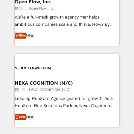
distribution, commercial real estate, technology,
Open Flow, Inc.
built to scale.
finserv/fintech, IT managed services, transportation
提供元：Open Flow, Inc.
& logistics, energy/solar, staffing and recruiting,
We’re a full-stack growth agency that helps
media, healthcare and government contractors. Our
ambitious companies scale and thrive. How? By
scope of services encompasses Platform Solutions,
upgrading and streamlining every single revenue-
Technical Solutions, Enablement Solutions, Digital
Elite
5.0
generating aspect of your business. We’re proud
Solutions and Growth Solutions. As a fully
HubSpot Elite Solutions Partners and devout CRM
accredited and five-star rated firm, Wendt Partners
nerds who can harness HubSpot’s custom digital
brings a deep bench of expertise to each client
tools to improve each touchpoint of your customer
engagement. In addition, we are SOC 2, ISO 27001,
experience. Working hand-in-hand with your team,
GDPR and HIPAA compliant for global IT security
we’ll assemble a RevOps machine that drives more
standards.
traffic, generates better leads and crushes your
NEXA COGNITION (N/C)
revenue goals. We've worked with thousands of
提供元：NEXA COGNITION (N/C)
HubSpot customers and we'd love to work with you
Leading HubSpot Agency geared for growth. As a
too! Clients come to us for: Advanced CRM solutions
HubSpot Elite Solutions Partner, Nexa Cognition
System Integrations both Custom and Native to
ranks in the top 1% of global HubSpot Partners and
HubSpot Data System Migrations between systems
Elite
5.0
has been one of the longest-standing partners since
to HubSpot New lead generation strategies Time-
2012. We empower businesses to harness the full
saving automations Fresh growth campaigns Robust