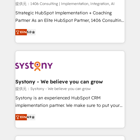
Portuguese, and English to design scalable strategies
提供元：1406 Consulting | Implementation, Integration, AI
that drive measurable growth. 🌎 Highlights: • 10+
Strategic HubSpot Implementation + Coaching
years as a HubSpot partner. • 2023 Impact Awards:
Partner As an Elite HubSpot Partner, 1406 Consulting
Platform Migration Excellence. • Top 3 Partner of the
helps mid-market revenue teams transform how
Elite
5.0
Year LATAM 2022, 2023, 2024, 2025. • Partner of the
they sell, market, and serve. We don't just build your
Year 2024. • Organizer of Aliados.ai (AI, marketing &
HubSpot—we teach your team to own it, then stay
tech global congress). 👉 Ready to scale your
to help you keep winning. What We Do ⚙️ CRM
business with HubSpot? Let Cebra’s experts help
Implementations across Marketing, Sales, Service,
you grow faster, smarter, and with impact.
Data & Content 📈 Sales & Marketing Alignment +
Revenue Team Enablement 🤖 Breeze AI & Custom
Agent Creation 🔄 Custom Integrations & Data
Systony - We believe you can grow
Migration Why 1406 We become part of your team.
提供元：Systony - We believe you can grow
Your team learns while we build. We fix what others
Systony is an experienced HubSpot CRM
broke. Built for mid-market reality—practical
implementation partner. We make sure to put your
solutions that work with your actual headcount and
organization's needs and goals first and think along
constraints. By the Numbers 🏆 Top 1% of all
Elite
4.9
with your organization. We are only satisfied once
HubSpot partners 🔄 Top 5% globally in client
you are too. Why Systony? - 20+ years of
retention 📅 8+ years of consistent results since 2017
experience with CRM, Marketing, Sales & Service