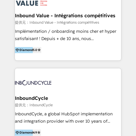
ーーーーーーーーーーーーーーーーーーー 【プロジェ
年に国内初のBtoB営業DXに関する書籍『業務効率化か
クトの主な進め方】 -オンライン無料相談（初回60〜
らはじめるBtoB営業DX BtoB営業もここまでデジタル
Inbound Value - Intégrations compétitives
90分程度） -現状課題の抽出、現実的な目標の確認 -要
化できる! 」を出版いたしました。 HubSpotの導入／
提供元：Inbound Value - Intégrations compétitives
件整理、必要十分なHubSpot製品の組合せのご提案 -お
活用支援以外にも、下記のようなサービスを提供してい
Implémentation / onboarding moins cher et hyper
見積り提示・ご承認、スケジュール決定、プロジェクト
ます。 - ABMターゲット定義 / リスト作成 - カスタマ
satisfaisant ! Depuis + de 10 ans, nous
キックオフ -マーケティング戦略策定（KGI）、ウェブ
ージャーニー設計 - CRM / MA / SFAの設計 / 構築 / 定
accompagnons des entreprises dans
戦略・戦術の設計（KPI） -全体導線遷移設計、ビジュ
着 - WEB / LP / BtoB-EC制作 - WEB広告(Google/FB
Diamond
5.0
l’automatisation de leur croissance digitale via
アルデザイン制作 -コンテンツ制作（取材、写真・動画
他)運用 - 記事コンテンツ / 動画制作 - インサイドセー
HubSpot avec une approche compétitive. Nous
撮影、ライティングなど） -ノーコードCMSテーマテン
ルス代行 - 営業研修 / セールスイネーブルメント - ウ
aidons nos clients à générer plus de RDV en
プレート構築（CMS Hub） -顧客ライフサイクルステ
ェビナー / 展示会リード獲得 - BtoBマーケティング組
automatisant les tunnels d’acquisition digitaux. Nous
ージ定義・構築（CRM） -マーケティングシナリオ定
織構築
sommes une agence d’Inbound marketing et sales à
義・構築（Marketing Hub） -営業パイプラインの定
Paris, Montpellier et Rennes.
義・構築（Sales Hub） -外部システム連携
InboundCycle
（Salesforce,SanSan,freeeなどとのデータ連携） -テ
提供元：InboundCycle
スト公開・ブラウザチェック -本番公開、操作レクチャ
ー・マニュアル作成 -運用支援開始 ーーーーーーーーー
InboundCycle, a global HubSpot implementation
ーーーーーーーーーーーーーーーーーーーーー まずは
and integration provider with over 10 years of
ハブワンにお気軽にご相談ください。
experience, serves businesses in diverse industries.
Diamond
4.9
With offices in Spain, Chile, Mexico, and Brazil, our