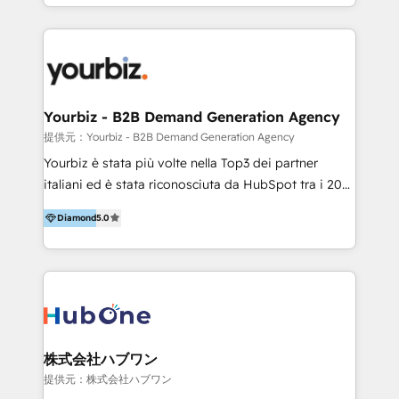
y Servicio al Cliente. Somos un equipo de trabajo
implementaciones en LATAM y EE. UU. Expertise en
multidisciplinario de alto rendimiento, con
integraciones vía API Top #7 HubSpot Partner
conocimiento y experiencia enfocado en: 1.
LATAM 2025 🏆 Impulsamos crecimiento con CRM +
Optimizar la eficiencia operativa de nuestros
IA en múltiples industrias. 👉 ¿Listo para transformar
clientes 2. Mejorar la experiencia del cliente 3.
tus procesos comerciales?
Asegurar resultados medibles Nos especializamos
Yourbiz - B2B Demand Generation Agency
en bancos, seguros, e-commerce, Desarrolladores
提供元：Yourbiz - B2B Demand Generation Agency
Inmobiliarios y Empresas Distribuidoras de
Yourbiz è stata più volte nella Top3 dei partner
Productos
italiani ed è stata riconosciuta da HubSpot tra i 20
migliori partner EMEA per la gestione del cliente.
Diamond
5.0
Stiamo accompagnando oltre 100 aziende nella
digitalizzazione e ottimizzazione dei processi di
marketing e vendita. Il nostro metodo DAM è stato
validato da oltre 350 manager: inizia con una precisa
mappatura dei canali di acquisizione dei contatti e
dei processi aziendali. Siamo accreditati da
HubSpot come fornitore ufficiale per le integrazioni
株式会社ハブワン
tra il CRM e altri sistemi aziendali, tra cui SAP,
提供元：株式会社ハブワン
AS400, TeamSystem. HubSpot ci ha riconosciuto