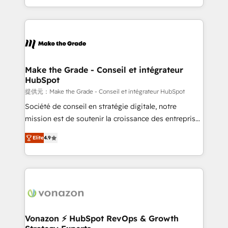
Accreditation, securely sync data across... 🔄 any
HubSpot into a genuine growth engine. Named
apps, in any direction. Stuck on your old CRM..?
HubSpot's Global Partner of the Year in 2024,
Migrate | seamlessly off your old CRM onto a clean
consistently ranked among their top 5 partners
new HubSpot portal with Advanced Website and
worldwide, and with over 15 years in the ecosystem,
CRM Migrations using our in-house "HubScrub" Tool.
Huble has built a track record that speaks for itself.
One company, one operating model, delivering
Make the Grade - Conseil et intégrateur
HubSpot
across offices and consulting teams in the UK, USA,
Canada, Germany, France, Belgium, Singapore, and
提供元：Make the Grade - Conseil et intégrateur HubSpot
South Africa. Certified compliant with ISO/IEC
Société de conseil en stratégie digitale, notre
27001:2022 and ISO 9001:2015 across all seven
mission est de soutenir la croissance des entreprises
international offices and 175+ employees.
B2B à travers l’acquisition de nouveaux clients,
Elite
4.9
l'intégration CRM et le développement des revenus
auprès de vos comptes existants. En France et à
l'international, nous travaillons avec des ETI
ambitieuses, des grands groupes voulant aller au-
delà d’une simple transformation digitale et des
startups florissantes. Nos 3 grandes expertises sont :
➤ L’intégration de CRM et de méthodologie RevOps
Vonazon ⚡ HubSpot RevOps & Growth