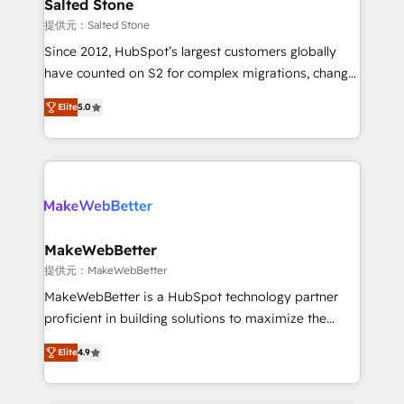
we turn complexity into clarity, human at global
Salted Stone
scale. 🏆 HubSpot’s CEO called us “the partner of the
提供元：Salted Stone
future.” Others agree it is proof of trust built through
Since 2012, HubSpot’s largest customers globally
measurable impact.
have counted on S2 for complex migrations, change
management, systems integration, and creative
Elite
5.0
solutions that deliver measurable impact and
transform brand experiences As one of the few full-
service creative agencies in the HubSpot
ecosystem, we blend strategy, technology, & award-
winning design to build scalable, globally
regionalized HubSpot websites, integrated
marketing campaigns, & RevOps frameworks that
MakeWebBetter
fuel long-term success We connect the entire
提供元：MakeWebBetter
customer lifecycle through seamless integrations,
MakeWebBetter is a HubSpot technology partner
ensure long-term adoption with change-
proficient in building solutions to maximize the
management programs, and align marketing, sales,
operational efficiency of HubSpot. The fastest-
and service to drive sustainable growth With 6 key
Elite
4.9
growing tech-enabler & facilitator, MakeWebBetter,
HubSpot accreditations and experience across
hands you the blend of HubSpot expertise &
hundreds of organizations in dozens of industries,