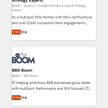
Strategy Experts
pour aligner les équipes marketing, commerciales et
support client (data migration, synchronisation API,
提供元：Vonazon ⚡ HubSpot RevOps & Growth Strategy
Experts
audit et maintenance) ➤ La création de sites internet
As a HubSpot Elite Partner with 150+ certifications
de conversion qui transforment les visiteurs en
and over 5,000 successful client engagements,
opportunités d'affaires ➤ La mise en place de
Vonazon turns marketing complexity into
stratégies d'acquisition marketing (SEO, SEA,
Elite
5.0
measurable, scalable growth. From onboarding to
inbound, automatisation marketing, ABM, IA,
enterprise-grade campaigns, our in-house team
emailing) Informations clés : - 10 ans d'expérience -
builds scalable strategies that drive long-term
100+ intégrations CRM HubSpot réussies - 40
revenue. ⚙️ HubSpot Integration & Optimization •
experts conseil - 150 certifications HubSpot
Seamless CRM, CMS, and automation setup •
cumulées
Complex platform migrations and data cleanups •
Custom APIs and third-party integrations 📈 End-to-
BBD Boom
End Revenue Acceleration • Lifecycle marketing and
提供元：BBD Boom
pipeline growth programs • Sales enablement tools
💥 Helping ambitious B2B businesses grow faster
and CRM optimization • Retention strategies with
with HubSpot. Performance and ROI focused. 💥
customer journey mapping 🏅 Elite-Level HubSpot
BBD Boom is the HubSpot partner that can help you
Execution • 750+ onboardings and 2,000+
Elite
5.0
to HubSpot Better. We work with your teams to
implementations • Deep expertise across marketing,
solve all your HubSpot challenges and improve user