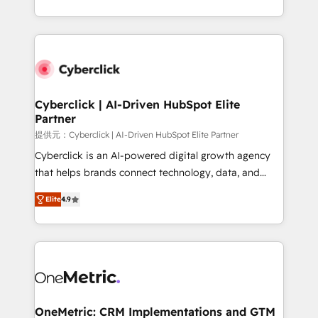
America. From casual user to super fan: make
Canada, we’ve delivered thousands of successful
HubSpot an experience you LOVE!
HubSpot projects for mid-market and enterprise
clients worldwide, with over 10 years experience. We
combine HubSpot, data, and AI to design connected
go-to-market systems that align people, process,
and technology for predictable, scalable revenue
Cyberclick | AI-Driven HubSpot Elite
Partner
growth. Our expertise spans RevOps, CRM and data
architecture, AI enablement, and strategic marketing,
提供元：Cyberclick | AI-Driven HubSpot Elite Partner
delivered through our proprietary FLAIR framework
Cyberclick is an AI-powered digital growth agency
for responsible AI adoption. As a HubSpot Elite
that helps brands connect technology, data, and
Partner and ISO 27001:2022 certified consultancy,
creativity to achieve measurable results. Founded in
Elite
4.9
we blend strategy, creativity, and technology to help
Barcelona and operating across Spain, LATAM, and
organisations scale smarter and grow stronger.
the UK, we support global companies in building
smarter marketing, sales, and customer success
strategies. As the only HubSpot Elite Partner in
Iberia (Spain & Portugal), we combine human insight
with intelligent automation to drive sustainable
growth. Our multidisciplinary team designs solutions
OneMetric: CRM Implementations and GTM