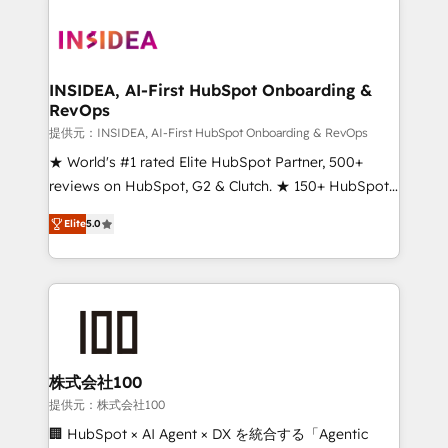
INSIDEA, AI-First HubSpot Onboarding &
RevOps
提供元：INSIDEA, AI-First HubSpot Onboarding & RevOps
★ World's #1 rated Elite HubSpot Partner, 500+
reviews on HubSpot, G2 & Clutch. ★ 150+ HubSpot
Certified Experts & Trainers across the team ★
Elite
5.0
1,500+ implementations across five continents ★ AI-
First, RevOps-led, Onboarding obsessed ★
Company of the Year 2024/25 INSIDEA helps
growing companies turn HubSpot into a revenue
engine. We onboard your team, migrate your data,
and build AI-powered workflows that drive adoption
from week one, in your time zone. What we do ➤
株式会社100
Onboarding: Live in weeks, with workflows built
提供元：株式会社100
around your business, not a template. ➤ Migration:
🏢 HubSpot × AI Agent × DX を統合する「Agentic