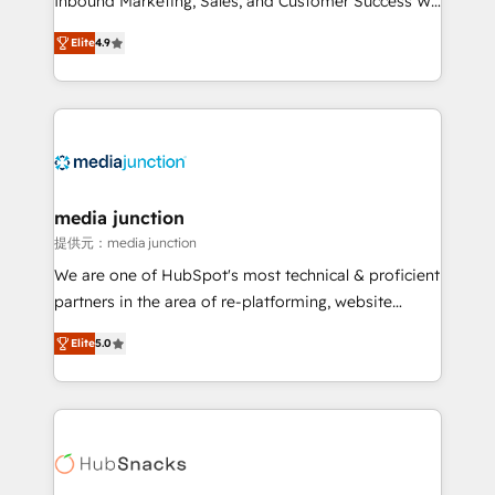
Inbound Marketing, Sales, and Customer Success We
specialize in driving revenue growth for companies
Elite
4.9
across industries through tailored marketing, sales,
and customer success strategies, utilizing RevOps
methodologies. As Latin America's largest HubSpot
partner and a global leader in education market, we
offer unparalleled insights. Operating in five
countries—Brazil, UAE (Abu Dhabi/Dubai/Sharjah),
Mexico, USA, and Portugal—we've executed over a
media junction
hundred successful operations. Our approach,
提供元：media junction
rooted in RevOps principles, integrates analysis,
We are one of HubSpot's most technical & proficient
training, planning, and qualification. Leveraging
partners in the area of re-platforming, website
technology, data analytics, CRM optimization, and
design & development. We specialize in multi-hub
inbound marketing tactics, we focus on
Elite
5.0
implementations for mid-market & enterprise
understanding, nurturing, and converting leads.
companies. We are woman-owned, powered by
Partner with us to unlock your business's full
coffee, and we ❤️ dogs. We produce award-winning
potential and achieve sustained growth in today's
work for our clients. 🏆2023 Technical Expertise
competitive market.
Impact Award 🏆2022 Technical Expertise Impact
Award 🏆2022 Platform Migration Excellence Impact