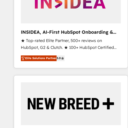
INSIDEA, AI-First HubSpot Onboarding &
RevOps
★ Top-rated Elite Partner, 500+ reviews on
HubSpot, G2 & Clutch. ★ 100+ HubSpot Certified
Experts & Trainers across the team ★ 1,500+
Elite Solutions Partner
5.0
implementations across five continents ★ AI-First,
RevOps-led, Onboarding obsessed ★ Company of
the Year 2024/25 INSIDEA helps growing companies
turn HubSpot into a revenue engine. We onboard
your team, migrate your data, and build AI-powered
workflows that drive adoption from week one, in
your time zone. What we do ➤ Onboarding: Live in
weeks, with workflows built around your business,
not a template. ➤ Migration: Move from any legacy
CRM. Zero downtime, full data integrity. ➤