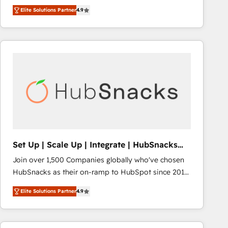
Hire an agency that's experienced in every inch of
Elite Solutions Partner
4.9
HubSpot and willing to work hand-in-hand with your
team to simplify the complex and build a better
experience for your team and customers.
Set Up | Scale Up | Integrate | HubSnacks
FlexPlan
Join over 1,500 Companies globally who've chosen
HubSnacks as their on-ramp to HubSpot since 2014
Simple pay-as-you-go plans that accelerate value...
Elite Solutions Partner
4.9
1️⃣ Set Up | Onboarding New or Check-fixing existing
HubSpot portals 2️⃣ Scale Up | 100% HubSpot Task
Execution... Global 24/7 ... All Experts 3️⃣ Integrate |