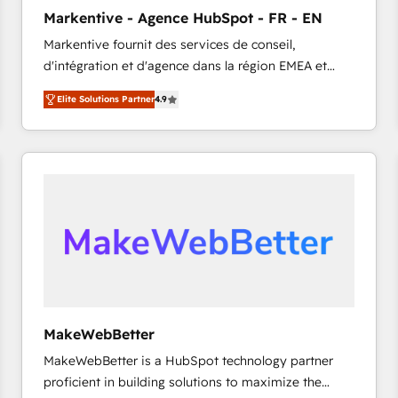
タ品質設計、グループ横断のCRM統合に対応します。
Markentive - Agence HubSpot - FR - EN
2️⃣ AIエージェント組織構築 営業・マーケティング業務
Markentive fournit des services de conseil,
の一部をAIが自律実行する組織への移行を設計・実装。
d'intégration et d'agence dans la région EMEA et
Breeze・Claude等をHubSpotと連携させ、役割定義・
North America. Avec plus de 115 experts en
運用ルール・成果指標まで含めて設計します。 3️⃣ 全社
Elite Solutions Partner
4.9
marketing automation, Growth, Revops, CRM et
DX × AI推進のPMO伴走支援 複数部門をまたぐDX×AI変
webdesign. Markentive is both a consulting firm, a
革を、構想から実装・定着までPMOとして主導。「設
digital agency and an integrator. With over 115
定の代行ではなく、設計の責任」を引き受け、部門横断
experts in marketing automation, growth, revops,
の統合・浸透・変革管理を実行します。 ▸ CMS戦略設
CRM and webdesign (We focus on EMEA - USA
計・構築：リード獲得・CVR・SEOを前提にした情報設
customers).
計・導線設計・テンプレート設計をContent Hubで一体
提供。 ▸ 既存CRM・MAからの移行支援：Salesforce・
Marketo・Pardot等からの移行、カスタム設計、履歴
データ移行と活用設計まで。 ▸ AEO対応：ChatGPT・
Perplexity等のAI検索からの流入・引用を前提にコンテ
ンツとサイト構造を最適化。 🏆 なぜ100incを選ぶの
MakeWebBetter
か？ ✓ HubSpot Eliteパートナー認定 ✓ HubSpotアワ
MakeWebBetter is a HubSpot technology partner
ード受賞・HUGリーダー ✓ ISO27001:2022 /
proficient in building solutions to maximize the
ISO9001:2015 取得 ✓ 400社以上の導入実績 ✓