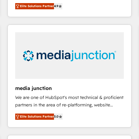
operational efficiency of HubSpot. The fastest-
HubSpot大百科 出版 CRM・AI活用に関するご相談、現
Elite Solutions Partner
4.9
growing tech-enabler & facilitator, MakeWebBetter,
状整理の壁打ちなど、構想段階からお気軽にお問い合わ
hands you the blend of HubSpot expertise &
せください。
eminent solutions & integrations. Trust us to
streamline your HubSpot experience. 🚀HubSpot
Elite Partners with 10+ years of HubSpot experience
🤝HubSpot Premier Integration partner 🤝Google
Premier Partner 2023 🌟5 HubSpot Accreditations 🌟
Won HubSpot Theme Challenge 2021 🌟INBOUND’19
HubSpot Rising Star Why us? Harnessing the full
potential of the powerful HubSpot CRM. ✔️A team of
HubSpot experts backed by over 10+ years of
media junction
HubSpot experience ✔️Flexible pricing models —
We are one of HubSpot's most technical & proficient
Hourly-fee (assigned one Dedicated HubSpot
partners in the area of re-platforming, website
Admin); Monthly-fee (HubSpot Admin + Project
design & development. We specialize in multi-hub
Manager); and Fixed Project Cost (as per
Elite Solutions Partner
5.0
implementations for mid-market & enterprise
requirement). ✔️Helped over 25,000+ customers so
companies. We are woman-owned, powered by
far with our HubSpot solutions. ✔️Bespoke apps &
coffee, and we ❤️ dogs. We produce award-winning
on-demand bundle services. Connect with us today!