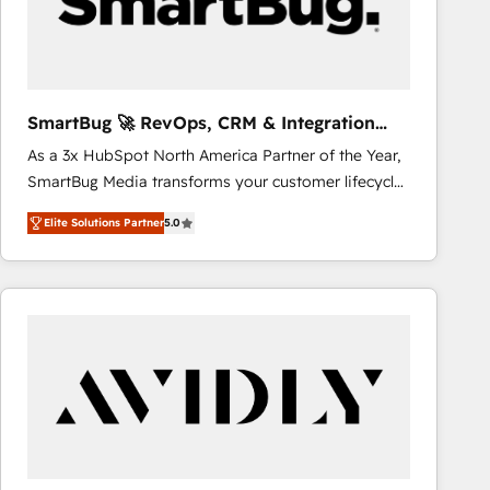
SmartBug 🚀 RevOps, CRM & Integration
Experts
As a 3x HubSpot North America Partner of the Year,
SmartBug Media transforms your customer lifecycle
into a revenue engine. Our unified ecosystem
Elite Solutions Partner
5.0
includes specialized divisions Globalia (AI &
Software) and Point Success Media (Paid Media),
making this the official home for all three brands. 🔄
Implementation & Integration - Seamless migrations
and system integrations powered by Globalia’s
technical development team. - 19 HubSpot-certified
trainers to drive platform adoption. 📈 Revenue
Generation - Full-funnel marketing and high-
performance advertising via Point Success Media. -
Expert deployment of Breeze AI and custom agents