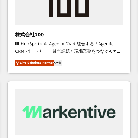
株式会社100
🏢 HubSpot × AI Agent × DX を統合する「Agentic
CRM パートナー」 経営課題と現場業務をつなぐAIネイ
ティブ・エージェンシーとして、HubSpot Eliteの実装
Elite Solutions Partner
4.9
力で顧客フロント業務を再設計します。 💡 100inc は何
をする会社か？ HubSpotを共通基盤に、AIエージェン
トを組み込んだ顧客フロント業務（マーケティング・営
業・CS）を組織全体で設計・実装する日本のAIネイテ
ィブ・エージェンシーです。事業部・グループ会社・部
門が分立する組織で、データと業務プロセスのサイロ化
を、CRMを軸とした全社共通基盤に再構築します。意
思決定者・PMO・現場担当者に並走します。 1️⃣
HubSpot導入・活用支援 顧客データの一元化から、
GTMの見える化・自動化まで。全Hub統合運用、デー