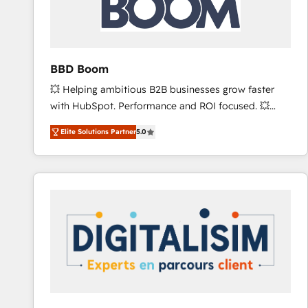
across offices and consulting teams in the UK, USA,
Canada, Germany, France, Belgium, Singapore, and
South Africa. Certified compliant with ISO/IEC
27001:2022 and ISO 9001:2015 across all seven
BBD Boom
international offices and 175+ employees.
💥 Helping ambitious B2B businesses grow faster
with HubSpot. Performance and ROI focused. 💥
BBD Boom is the HubSpot partner that can help you
Elite Solutions Partner
5.0
to HubSpot Better. We work with your teams to
solve all your HubSpot challenges and improve user
adoption, sales process and marketing results.
Services 📚 Onboarding your team to HubSpot for
the first time 🔧 Designing and optimising your
HubSpot set-up for better results 🌐 Website design
and build using HubSpot 🔌 Integrating HubSpot
with other systems 🎓 Training your teams to be
HubSpot pros 📊 Lead generation services using
HubSpot Why us? - SIX HubSpot Accreditations -
awarded by HubSpot after a rigorous process for