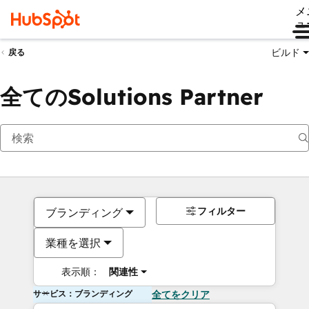
メ
ュ
ビルド
戻る
全てのSolutions Partner
フィルター
ブランディング
業種を選択
表示順：
関連性
サービス：ブランディング
全てをクリア