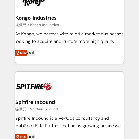
exactly where your marketing budget is being used
Streamz and Michelin.
and how. In a few months, you can boost leads, ROI
and overall revenue to a level not feasible with
Kongo Industries
traditional methods. If you’re a frustrated marketing
提供元：Kongo Industries
manager or business owner sick of wasting budget
At Kongo, we partner with middle market businesses
with generic agencies and their outdated methods,
looking to acquire and nurture more high quality
we are here to help. We help ambitious businesses
leads. We use digital media, marketing cloud,
Elite
5.0
just like yours attract more high-quality leads
automation and software integration to drive sales
throughout each stage of the buying cycle with
and, deliver clarity on marketing expenditure.
conversion-ready websites, engaging content
specifically targeted to your key audiences and
enable sales teams with the process, technology and
training to smash targets.
Spitfire Inbound
提供元：Spitfire Inbound
Spitfire Inbound is a RevOps consultancy and
HubSpot Elite Partner that helps growing businesses
design predictable, scalable revenue-driving
Elite
5.0