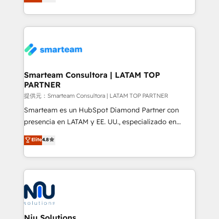
strategies. With offices in South Africa and London,
we take a RevOps-led approach that aligns sales,
marketing & service, breaks down silos, and gives
teams the clarity to operate efficiently and with
confidence. We deliver end to end strategy and
implementation, aligning people, processes, data
and technology around a single source of truth to
Smarteam Consultora | LATAM TOP
PARTNER
support sustainable growth and better decision-
making. Working with clients locally and globally, our
提供元：Smarteam Consultora | LATAM TOP PARTNER
expertise includes HubSpot onboarding and CRM
Smarteam es un HubSpot Diamond Partner con
implementation, automation, sales and customer
presencia en LATAM y EE. UU., especializado en
experience strategy, web development, integrations,
implementaciones de HubSpot, integraciones API y
Elite
4.8
and data-driven campaigns. Winners of the first
optimización de procesos comerciales con IA. Con
Global HEART Award, Yamini Rogan, CEO of
más de 6 años de experiencia, hemos liderado 100+
HubSpot said "We love the impact you are having in
implementaciones conectando HubSpot con SAP,
the community - we are so glad to work with you."
ERPs, e-commerce, plataformas financieras,
Connect with us to see how we can do better and be
WhatsApp y sistemas logísticos. Nuestro equipo
better together 🏆
multicultural trabaja en español, inglés y portugués,
uniendo visión estratégica y excelencia técnica para
Niu Solutions