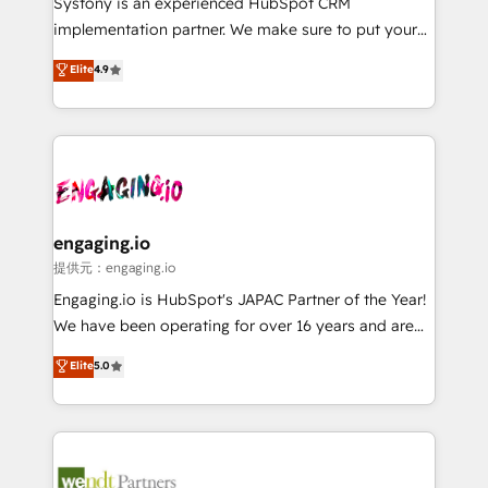
Systony is an experienced HubSpot CRM
broke. Built for mid-market reality—practical
implementation partner. We make sure to put your
solutions that work with your actual headcount and
organization's needs and goals first and think along
Elite
4.9
constraints. By the Numbers 🏆 Top 1% of all
with your organization. We are only satisfied once
HubSpot partners 🔄 Top 5% globally in client
you are too. Why Systony? - 20+ years of
retention 📅 8+ years of consistent results since 2017
experience with CRM, Marketing, Sales & Service
Who We Serve Revenue teams, marketing leaders,
implementations - 500+ successful onboardings -
and sales ops at mid-market companies ready to
Own back-end developers - Complex data
move beyond spreadsheets into unified systems
migrations (e.g. Salesforce, MS Dynamics, Perfect
that drive real business results.
View, SuperOffice) - Custom integrations (e.g. MS
engaging.io
Business Central, Navision, AX, SAP, Exact, AFAS) We
提供元：engaging.io
focus on growing B2B companies in the SME sector
Engaging.io is HubSpot's JAPAC Partner of the Year!
such as manufacturing, SaaS, business services and
We have been operating for over 16 years and are
wholesaler companies. As an experienced HubSpot
one of HubSpot's most experienced and technically
Elite
5.0
partner, we know how important user adoption is.
capable Agency Partners globally. We specialise in
That's why we have developed a step-by-step
complex CRM migrations, implementations,
implementation process that focuses on user
integrations, custom CMS portal development,
adoption. We’re experts on connecting data,
design & UX for mid to large to multi national
technology and people with each other. Together we
businesses. Our teams are based in North America