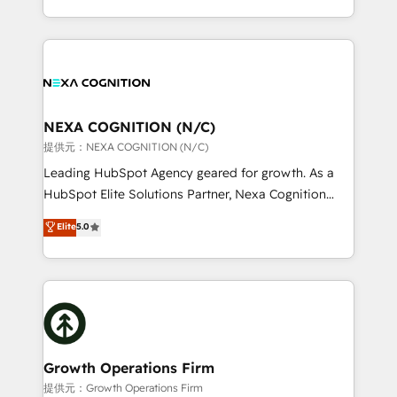
Solutions and Growth Solutions. As a fully
HubSpot Elite Solutions Partners and devout CRM
accredited and five-star rated firm, Wendt Partners
nerds who can harness HubSpot’s custom digital
brings a deep bench of expertise to each client
tools to improve each touchpoint of your customer
engagement. In addition, we are SOC 2, ISO 27001,
experience. Working hand-in-hand with your team,
GDPR and HIPAA compliant for global IT security
we’ll assemble a RevOps machine that drives more
standards.
traffic, generates better leads and crushes your
NEXA COGNITION (N/C)
revenue goals. We've worked with thousands of
提供元：NEXA COGNITION (N/C)
HubSpot customers and we'd love to work with you
Leading HubSpot Agency geared for growth. As a
too! Clients come to us for: Advanced CRM solutions
HubSpot Elite Solutions Partner, Nexa Cognition
System Integrations both Custom and Native to
ranks in the top 1% of global HubSpot Partners and
Elite
5.0
HubSpot Data System Migrations between systems
has been one of the longest-standing partners since
to HubSpot New lead generation strategies Time-
2012. We empower businesses to harness the full
saving automations Fresh growth campaigns Robust
potential of HubSpot by combining strategic
help desk Unified revenue operations Dynamic
insights with technical excellence, we deliver
website development Award-winning creative
bespoke HubSpot solutions tailored to drive
design We live and breathe HubSpot and are ready
measurable growth and operational efficiency. Why
to take on real challenges!
Choose Nexa Cognition? 🚀 HubSpot Expertise: Our
Growth Operations Firm
certified team specialises in CRM implementation,
提供元：Growth Operations Firm