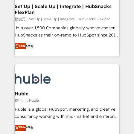
Award 🏆2020 Elite Solutions Partner 🏆2019
Set Up | Scale Up | Integrate | HubSnacks
FlexPlan
Integrations HubSpot Impact Award 🏆2019
Marketing Enablement HubSpot Impact Award 🏆
提供元：Set Up | Scale Up | Integrate | HubSnacks FlexPlan
2018 Website Design HubSpot Impact Award 🏆2017
Join over 1,500 Companies globally who've chosen
Website Design HubSpot Impact Award 🏆2016
HubSnacks as their on-ramp to HubSpot since 2014
Growth-Driven Design Agency of the Year 🏆2016
Simple pay-as-you-go plans that accelerate value...
Elite
4.9
Sales Enablement HubSpot Impact Award 🏆2015
1️⃣ Set Up | Onboarding New or Check-fixing existing
Growth-Driven Design Agency of the Year 🏆2015
HubSpot portals 2️⃣ Scale Up | 100% HubSpot Task
Became the 5th Agency to reach Diamond 🏆2014
Execution... Global 24/7 ... All Experts 3️⃣ Integrate |
HubSpot COS Performance Award 🏆2014 HubSpot
your entire Tech Stack with Custom Integrations
COS Design Award 🏆2013 HubSpot Marketplace
Slash months from your API Integration project... ⬅️
Provider of the Year 🏆2011 Became a HubSpot
Click "Contact Business" ⬅️ to access 150+ Kickstart
Partner 📆Founded in 1997
Integration templates that put HubSpot in the center
Huble
of your tech stack, syncing... 🛍️ Shopify or
提供元：Huble
WooCommerce 💲 Stripe or Paypal 💰 Sage or
Huble is a global HubSpot, marketing, and creative
Netsuite 🤖 Google or Microsoft ✍️ DocuSign or
consultancy working with mid-market and enterprise
PandaDoc 🌐 Avalara or Quaderno HubSnacks holds
businesses. We go beyond implementation, shaping
Elite
4.9
the rare Advanced "Custom Integrations"
the strategy, processes, and teams that turn