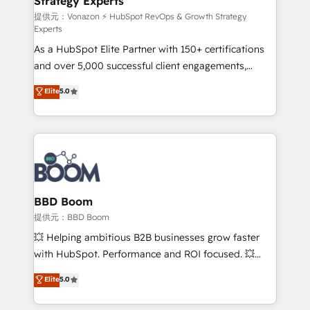
Strategy Experts
pour aligner les équipes marketing, commerciales et
support client (data migration, synchronisation API,
提供元：Vonazon ⚡ HubSpot RevOps & Growth Strategy
Experts
audit et maintenance) ➤ La création de sites internet
As a HubSpot Elite Partner with 150+ certifications
de conversion qui transforment les visiteurs en
and over 5,000 successful client engagements,
opportunités d'affaires ➤ La mise en place de
Vonazon turns marketing complexity into
stratégies d'acquisition marketing (SEO, SEA,
Elite
5.0
measurable, scalable growth. From onboarding to
inbound, automatisation marketing, ABM, IA,
enterprise-grade campaigns, our in-house team
emailing) Informations clés : - 10 ans d'expérience -
builds scalable strategies that drive long-term
100+ intégrations CRM HubSpot réussies - 40
revenue. ⚙️ HubSpot Integration & Optimization •
experts conseil - 150 certifications HubSpot
Seamless CRM, CMS, and automation setup •
cumulées
Complex platform migrations and data cleanups •
Custom APIs and third-party integrations 📈 End-to-
BBD Boom
End Revenue Acceleration • Lifecycle marketing and
提供元：BBD Boom
pipeline growth programs • Sales enablement tools
💥 Helping ambitious B2B businesses grow faster
and CRM optimization • Retention strategies with
with HubSpot. Performance and ROI focused. 💥
customer journey mapping 🏅 Elite-Level HubSpot
BBD Boom is the HubSpot partner that can help you
Elite
5.0
Execution • 750+ onboardings and 2,000+
to HubSpot Better. We work with your teams to
implementations • Deep expertise across marketing,
solve all your HubSpot challenges and improve user