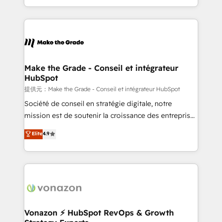
Accreditation, securely sync data across... 🔄 any
HubSpot into a genuine growth engine. Named
apps, in any direction. Stuck on your old CRM..?
HubSpot's Global Partner of the Year in 2024,
Migrate | seamlessly off your old CRM onto a clean
consistently ranked among their top 5 partners
new HubSpot portal with Advanced Website and
worldwide, and with over 15 years in the ecosystem,
CRM Migrations using our in-house "HubScrub" Tool.
Huble has built a track record that speaks for itself.
One company, one operating model, delivering
Make the Grade - Conseil et intégrateur
HubSpot
across offices and consulting teams in the UK, USA,
Canada, Germany, France, Belgium, Singapore, and
提供元：Make the Grade - Conseil et intégrateur HubSpot
South Africa. Certified compliant with ISO/IEC
Société de conseil en stratégie digitale, notre
27001:2022 and ISO 9001:2015 across all seven
mission est de soutenir la croissance des entreprises
international offices and 175+ employees.
B2B à travers l’acquisition de nouveaux clients,
Elite
4.9
l'intégration CRM et le développement des revenus
auprès de vos comptes existants. En France et à
l'international, nous travaillons avec des ETI
ambitieuses, des grands groupes voulant aller au-
delà d’une simple transformation digitale et des
startups florissantes. Nos 3 grandes expertises sont :
➤ L’intégration de CRM et de méthodologie RevOps
Vonazon ⚡ HubSpot RevOps & Growth