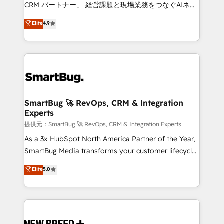
Move from any legacy CRM. Zero downtime, full data
CRM パートナー」 経営課題と現場業務をつなぐAIネイ
integrity. ➤ Implementation: Configure HubSpot to
ティブ・エージェンシーとして、HubSpot Eliteの実装
Elite
4.9
run your revenue process. Sales, marketing, and
力で顧客フロント業務を再設計します。 💡 100inc は何
service wired together. ➤ AI and Integrations: Layer
をする会社か？ HubSpotを共通基盤に、AIエージェン
Breeze AI, custom agents, and APIs to remove
トを組み込んだ顧客フロント業務（マーケティング・営
manual work. ➤ Ongoing Management: Monthly
業・CS）を組織全体で設計・実装する日本のAIネイテ
tune-ups, feature rollouts, adoption coaching. Buying
ィブ・エージェンシーです。事業部・グループ会社・部
HubSpot, switching to it, or reviving a stale portal?
門が分立する組織で、データと業務プロセスのサイロ化
We are built for the work.
を、CRMを軸とした全社共通基盤に再構築します。意
SmartBug 🚀 RevOps, CRM & Integration
Experts
思決定者・PMO・現場担当者に並走します。 1️⃣
HubSpot導入・活用支援 顧客データの一元化から、
提供元：SmartBug 🚀 RevOps, CRM & Integration Experts
GTMの見える化・自動化まで。全Hub統合運用、デー
As a 3x HubSpot North America Partner of the Year,
タ品質設計、グループ横断のCRM統合に対応します。
SmartBug Media transforms your customer lifecycle
2️⃣ AIエージェント組織構築 営業・マーケティング業務
into a revenue engine. Our unified ecosystem
Elite
5.0
の一部をAIが自律実行する組織への移行を設計・実装。
includes specialized divisions Globalia (AI &
Breeze・Claude等をHubSpotと連携させ、役割定義・
Software) and Point Success Media (Paid Media),
運用ルール・成果指標まで含めて設計します。 3️⃣ 全社
making this the official home for all three brands. 🔄
DX × AI推進のPMO伴走支援 複数部門をまたぐDX×AI変
Implementation & Integration - Seamless migrations
革を、構想から実装・定着までPMOとして主導。「設
and system integrations powered by Globalia’s