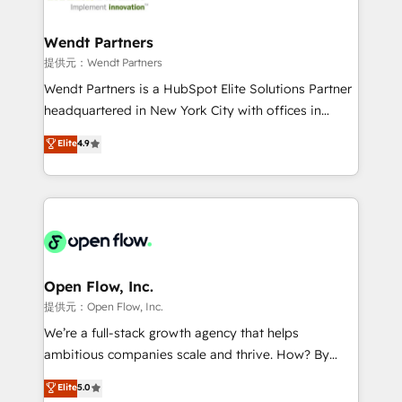
strive for optimal customer processes and
and APAC. We are HubSpot's top-ranked Advanced
experiences. Systony – We believe you can grow!
Implementation Certified Partner and we contribute
Wendt Partners
to their advisory council. We strive to do 'good work
提供元：Wendt Partners
with good people' and have worked with incredible
Wendt Partners is a HubSpot Elite Solutions Partner
brands. You can see some of them on our website,
headquartered in New York City with offices in
along with plenty of case studies.
Toronto, London and Melbourne. As a global
Elite
4.9
HubSpot partner, we specialize in working with
sophisticated B2B companies to implement the
HubSpot CRM platform across client organizations.
Our vertical market expertise includes
industrial/manufacturing, professional services,
architecture/engineering/construction (AEC),
distribution, commercial real estate, technology,
Open Flow, Inc.
finserv/fintech, IT managed services, transportation
提供元：Open Flow, Inc.
& logistics, energy/solar, staffing and recruiting,
We’re a full-stack growth agency that helps
media, healthcare and government contractors. Our
ambitious companies scale and thrive. How? By
scope of services encompasses Platform Solutions,
upgrading and streamlining every single revenue-
Elite
5.0
Technical Solutions, Enablement Solutions, Digital
generating aspect of your business. We’re proud