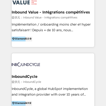
ーーーーーーーーーーーーーーーーーーー 【プロジェ
年に国内初のBtoB営業DXに関する書籍『業務効率化か
クトの主な進め方】 -オンライン無料相談（初回60〜
らはじめるBtoB営業DX BtoB営業もここまでデジタル
Inbound Value - Intégrations compétitives
90分程度） -現状課題の抽出、現実的な目標の確認 -要
化できる! 」を出版いたしました。 HubSpotの導入／
提供元：Inbound Value - Intégrations compétitives
件整理、必要十分なHubSpot製品の組合せのご提案 -お
活用支援以外にも、下記のようなサービスを提供してい
Implémentation / onboarding moins cher et hyper
見積り提示・ご承認、スケジュール決定、プロジェクト
ます。 - ABMターゲット定義 / リスト作成 - カスタマ
satisfaisant ! Depuis + de 10 ans, nous
キックオフ -マーケティング戦略策定（KGI）、ウェブ
ージャーニー設計 - CRM / MA / SFAの設計 / 構築 / 定
accompagnons des entreprises dans
戦略・戦術の設計（KPI） -全体導線遷移設計、ビジュ
Diamond
5.0
着 - WEB / LP / BtoB-EC制作 - WEB広告(Google/FB
l’automatisation de leur croissance digitale via
アルデザイン制作 -コンテンツ制作（取材、写真・動画
他)運用 - 記事コンテンツ / 動画制作 - インサイドセー
HubSpot avec une approche compétitive. Nous
撮影、ライティングなど） -ノーコードCMSテーマテン
ルス代行 - 営業研修 / セールスイネーブルメント - ウ
aidons nos clients à générer plus de RDV en
プレート構築（CMS Hub） -顧客ライフサイクルステ
ェビナー / 展示会リード獲得 - BtoBマーケティング組
automatisant les tunnels d’acquisition digitaux. Nous
ージ定義・構築（CRM） -マーケティングシナリオ定
織構築
sommes une agence d’Inbound marketing et sales à
義・構築（Marketing Hub） -営業パイプラインの定
Paris, Montpellier et Rennes.
義・構築（Sales Hub） -外部システム連携
InboundCycle
（Salesforce,SanSan,freeeなどとのデータ連携） -テ
提供元：InboundCycle
スト公開・ブラウザチェック -本番公開、操作レクチャ
ー・マニュアル作成 -運用支援開始 ーーーーーーーーー
InboundCycle, a global HubSpot implementation
ーーーーーーーーーーーーーーーーーーーーー まずは
and integration provider with over 10 years of
ハブワンにお気軽にご相談ください。
experience, serves businesses in diverse industries.
Diamond
4.9
With offices in Spain, Chile, Mexico, and Brazil, our