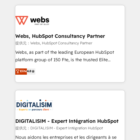
sales, and service hubs • Built-in flexibility for
adoption, sales process and marketing results.
startups to global brands
Services 📚 Onboarding your team to HubSpot for
the first time 🔧 Designing and optimising your
HubSpot set-up for better results 🌐 Website design
and build using HubSpot 🔌 Integrating HubSpot
Webs, HubSpot Consultancy Partner
with other systems 🎓 Training your teams to be
提供元：Webs, HubSpot Consultancy Partner
HubSpot pros 📊 Lead generation services using
Webs, as part of the leading European HubSpot
HubSpot Why us? - SIX HubSpot Accreditations -
platform group of 150 Fte, is the trusted Elite
awarded by HubSpot after a rigorous process for
HubSpot CRM Partner offering you a roadmap on
Elite
4.8
CRM, Solutions Architecture, Onboarding , Data
maximizing EBITDA and achieving Commercial
Migration, Custom Integration & Platform
Excellence. With our targeted processes, we
Enablement -Onboarded over 500 businesses to
strengthen your digital transformation and minimize
HubSpot -Top 1% of partners worldwide -In-house
costs. As HubSpot's Advanced Accredited CRM
team of 25+ experts Contact us today to help you
Implementation partner, we provide expertise to
get more from your investment in HubSpot.
drive your business forward. Since 2015 we are fully
www.bbdboom.com
dedicated to HubSpot and with an experienced
DIGITALISIM - Expert Intégration HubSpot
team (50+), we work with reputable companies in
提供元：DIGITALISIM - Expert Intégration HubSpot
B2B sectors such as manufacturing, SaaS and
Nous aidons les entreprises et les dirigeants à se