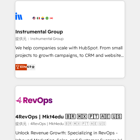
eminent solutions & integrations. Trust us to
there’s a good chance one of our globally integrated
streamline your HubSpot experience. 🚀HubSpot
teams has worked with clients just like you Let’s
Elite Partners with 10+ years of HubSpot experience
explore whether S2 is the partner you’ve been
🤝HubSpot Premier Integration partner 🤝Google
looking for...and get your next big initiative moving!
Premier Partner 2023 🌟5 HubSpot Accreditations 🌟
Instrumental Group
Won HubSpot Theme Challenge 2021 🌟INBOUND’19
提供元：Instrumental Group
HubSpot Rising Star Why us? Harnessing the full
We help companies scale with HubSpot. From small
potential of the powerful HubSpot CRM. ✔️A team of
projects to growth campaigns, to CRM and websites.
HubSpot experts backed by over 10+ years of
Hire an agency that's experienced in every inch of
Elite
4.9
HubSpot experience ✔️Flexible pricing models —
HubSpot and willing to work hand-in-hand with your
Hourly-fee (assigned one Dedicated HubSpot
team to simplify the complex and build a better
Admin); Monthly-fee (HubSpot Admin + Project
experience for your team and customers.
Manager); and Fixed Project Cost (as per
requirement). ✔️Helped over 25,000+ customers so
far with our HubSpot solutions. ✔️Bespoke apps &
on-demand bundle services. Connect with us today!
4RevOps | Mkt4edu 🇧🇷 🇲🇽 🇵🇹 🇦🇪 🇺🇸
提供元：4RevOps | Mkt4edu 🇧🇷 🇲🇽 🇵🇹 🇦🇪 🇺🇸
Unlock Revenue Growth: Specializing in RevOps -