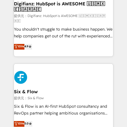
framework, meaning we've been accredited by
Digifianz: HubSpot is AWESOME 🇺🇸🇲🇽
🇪🇸🇦🇷🇦🇪
HubSpot and vetted by the CCS, which means we
can support public sector companies as well the
提供元：Digifianz: HubSpot is AWESOME 🇺🇸🇲🇽🇪🇸🇦🇷
🇦🇪
other ones listed in our profile. Our services: -
You shouldn't struggle to make business happen. We
HubSpot implementation - HubSpot CMS website
help companies get out of the rut with experienced,
build We can do lots of things. But everything we do
process-oriented teams implementing HubSpot
is there for you to: - Grow revenue, and run your
Elite
4.9
Marketing, Sales, Service, CMS and Operations Hub,
business more efficiently - Build stronger
so selling and actually engaging with your customers
relationships with customers - Make better
feels easy and pain-free. We are a top ranked
decisions with data - Find a new voice and reach
HubSpot Elite Partner, winner of Rookie of the Year
more people - Get the most out of your HubSpot
and Customer First Awards, 4.9/5 rating in HubSpot
investment
Reviews and 4.9/5 rating in Clutch Reviews. Digifianz
helps the following industries: logistics & 3PL, home
Six & Flow
improvement & construction, branding and
提供元：Six & Flow
commercialization, real estate, health, education,
Six & Flow is an AI-first HubSpot consultancy and
SaaS, Software Dev & IT and consulting, make the
RevOps partner helping ambitious organisations
most out of their HubSpot experience operating in
grow with clarity, confidence, and intelligence.
Elite
5.0
the United States, EU, UAE, Mexico and Latin
Operating across the UK, Netherlands, Ireland, and