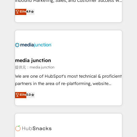
Inbound Marketing, Sales, and Customer Success We
specialize in driving revenue growth for companies
Elite
4.9
across industries through tailored marketing, sales,
and customer success strategies, utilizing RevOps
methodologies. As Latin America's largest HubSpot
partner and a global leader in education market, we
offer unparalleled insights. Operating in five
countries—Brazil, UAE (Abu Dhabi/Dubai/Sharjah),
Mexico, USA, and Portugal—we've executed over a
media junction
hundred successful operations. Our approach,
提供元：media junction
rooted in RevOps principles, integrates analysis,
We are one of HubSpot's most technical & proficient
training, planning, and qualification. Leveraging
partners in the area of re-platforming, website
technology, data analytics, CRM optimization, and
design & development. We specialize in multi-hub
Elite
5.0
inbound marketing tactics, we focus on
implementations for mid-market & enterprise
understanding, nurturing, and converting leads.
companies. We are woman-owned, powered by
Partner with us to unlock your business's full
coffee, and we ❤️ dogs. We produce award-winning
potential and achieve sustained growth in today's
work for our clients. 🏆2023 Technical Expertise
competitive market.
Impact Award 🏆2022 Technical Expertise Impact
Award 🏆2022 Platform Migration Excellence Impact