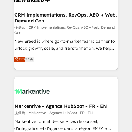
定の代行ではなく、設計の責任」を引き受け、部門横断
technical development team. - 19 HubSpot-certified
の統合・浸透・変革管理を実行します。 ▸ CMS戦略設
trainers to drive platform adoption. 📈 Revenue
CRM Implementations, RevOps, AEO + Web,
計・構築：リード獲得・CVR・SEOを前提にした情報設
Demand Gen
Generation - Full-funnel marketing and high-
計・導線設計・テンプレート設計をContent Hubで一体
performance advertising via Point Success Media. -
提供元：CRM Implementations, RevOps, AEO + Web, Demand
Gen
提供。 ▸ 既存CRM・MAからの移行支援：Salesforce・
Expert deployment of Breeze AI and custom agents
Marketo・Pardot等からの移行、カスタム設計、履歴
New Breed is where go-to-market teams partner to
to automate growth. 🏆 Elite Excellence - 8 platform
データ移行と活用設計まで。 ▸ AEO対応：ChatGPT・
unlock growth, scale, and transformation. We help
accreditations and deep HIPAA-compliance
Perplexity等のAI検索からの流入・引用を前提にコンテ
companies activate HubSpot’s AI-powered
expertise. - A team of 250+ experts dedicated to
Elite
5.0
ンツとサイト構造を最適化。 🏆 なぜ100incを選ぶの
customer platform and operationalize HubSpot’s
your resilient growth.
か？ ✓ HubSpot Eliteパートナー認定 ✓ HubSpotアワ
Loop Marketing framework through expert-led
ード受賞・HUGリーダー ✓ ISO27001:2022 /
services, smart agents, and purpose-built apps,
ISO9001:2015 取得 ✓ 400社以上の導入実績 ✓
tailored to your business. Together, we unlock
HubSpot大百科 出版 CRM・AI活用に関するご相談、現
results, fast. ⚙️CRM & RevOps: Align all Hubs to your
状整理の壁打ちなど、構想段階からお気軽にお問い合わ
buyer journey for clean data, scalability, & reporting.
せください。
🎯Demand Gen & ABM: Drive pipeline with inbound,
Markentive - Agence HubSpot - FR - EN
ABM, AEO, SEO, & paid media. 👩‍💻Web Design:
提供元：Markentive - Agence HubSpot - FR - EN
Build high-performing websites with UX, messaging,
Markentive fournit des services de conseil,
& conversion strategy that drive results. 🤖AI
d'intégration et d'agence dans la région EMEA et