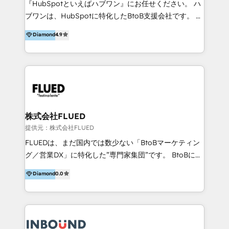
『HubSpotといえばハブワン』にお任せください。 ハ
come formatori ufficiali per l'adozione del CRM in
ブワンは、HubSpotに特化したBtoB支援会社です。 ノ
azienda: il tasso di utilizzo dello strumento è oltre il
ーコードCMS構築、CRM／MA／SFAの設計・運用、他
Diamond
4.9
50% più alto tra i nostri clienti rispetto le altre
システムAPI連携・開発、営業定着支援、カスタマーサ
aziende. Lavoriamo con aziende B2B tra i 5 e i 35
クセス体制の設計まで、ワンストップ完結できる支援体
milioni di fatturato per migliorare l’efficienza dei
制を整えています。 HubSpotの導入支援だけでなく、
processi, allineare marketing e vendite, e
現場で使い続けられる仕組み、売上と効率を両立するシ
massimizzare il ritorno sugli investimenti.
ナリオ設計まで含めてご提案。「導入して終わり」では
なく「成果が出るまで動き続ける」パートナーであるこ
と。それが、ハブワンのスタンスです。 また、
株式会社FLUED
HubSpotはもちろん、ferret One、WordPress、
提供元：株式会社FLUED
Movable Type（Power CMS）などの各種CMSを活用
FLUEDは、まだ国内では数少ない「BtoBマーケティン
し、延べ100社以上のBtoB企業のサイト制作経験をもと
グ／営業DX」に特化した”専門家集団”です。 BtoBに特
に、ウェブマーケテイング担当者が本当に使いやすいノ
化し、WEB制作や広告運用などのオンライン施策か
Diamond
0.0
ーコードテーマテンプレートを独自開発。 企業のさま
ら、インサイドセールスや展示会などのオフライン施策
ざまな課題やニーズに対して「戦略、設計・デザイン、
まで支援しています。 「経験豊富な”専門家集団”によ
開発、運用」まで段階に合わせ、誠実なアドバイスと的
るプロジェクト参加型の支援」で、戦略・企画などのコ
確な対応をすることで、貴社のビジネスを成功に導く
ンサルティング領域から、制作・運用・代行などの
『最適なハブ』になります。 ーーーーーーーーーーー
BPO・実務まで幅広いご支援が可能です。 また、2022