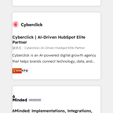
America. From casual user to super fan: make
Canada, we’ve delivered thousands of successful
HubSpot an experience you LOVE!
HubSpot projects for mid-market and enterprise
clients worldwide, with over 10 years experience. We
combine HubSpot, data, and AI to design connected
go-to-market systems that align people, process,
and technology for predictable, scalable revenue
Cyberclick | AI-Driven HubSpot Elite
Partner
growth. Our expertise spans RevOps, CRM and data
architecture, AI enablement, and strategic marketing,
提供元：Cyberclick | AI-Driven HubSpot Elite Partner
delivered through our proprietary FLAIR framework
Cyberclick is an AI-powered digital growth agency
for responsible AI adoption. As a HubSpot Elite
that helps brands connect technology, data, and
Partner and ISO 27001:2022 certified consultancy,
creativity to achieve measurable results. Founded in
Elite
4.9
we blend strategy, creativity, and technology to help
Barcelona and operating across Spain, LATAM, and
organisations scale smarter and grow stronger.
the UK, we support global companies in building
smarter marketing, sales, and customer success
strategies. As the only HubSpot Elite Partner in
Iberia (Spain & Portugal), we combine human insight
with intelligent automation to drive sustainable
growth. Our multidisciplinary team designs solutions
6Minded: Implementations, Integrations,