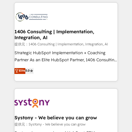
help businesses grow through technology, creativity,
Data Migration & Custom Integration
AI and strategy. For over 12 years, we’ve delivered
500+ HubSpot implementations, building end-to-
end solutions that integrate CRM, AI automation,
inbound and loop marketing, content, and digital
1406 Consulting | Implementation,
Integration, AI
creativity. Our multicultural team works in Spanish,
Portuguese, and English to design scalable strategies
提供元：1406 Consulting | Implementation, Integration, AI
that drive measurable growth. 🌎 Highlights: • 10+
Strategic HubSpot Implementation + Coaching
years as a HubSpot partner. • 2023 Impact Awards:
Partner As an Elite HubSpot Partner, 1406 Consulting
Platform Migration Excellence. • Top 3 Partner of the
helps mid-market revenue teams transform how
Elite
5.0
Year LATAM 2022, 2023, 2024, 2025. • Partner of the
they sell, market, and serve. We don't just build your
Year 2024. • Organizer of Aliados.ai (AI, marketing &
HubSpot—we teach your team to own it, then stay
tech global congress). 👉 Ready to scale your
to help you keep winning. What We Do ⚙️ CRM
business with HubSpot? Let Cebra’s experts help
Implementations across Marketing, Sales, Service,
you grow faster, smarter, and with impact.
Data & Content 📈 Sales & Marketing Alignment +
Revenue Team Enablement 🤖 Breeze AI & Custom
Agent Creation 🔄 Custom Integrations & Data
Systony - We believe you can grow
Migration Why 1406 We become part of your team.
提供元：Systony - We believe you can grow
Your team learns while we build. We fix what others