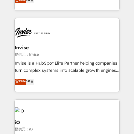
brings us to our mission; to effectively guide as
bespoke approach for every client. Services include
much Benelux companies as possible to be
business growth strategies, sales enablement, CRM
commercially successful.
set-up, Migrations, Integrations, Enterprise level
Sales Hub, Marketing Hub, Customer Support Hub,
Ops Hub Software, inbound marketing strategy,
content strategies, branding, HubSpot CMS,
bespoke web apps and growth driven design
Invise
websites. Experienced in helping Global B2B
提供元：Invise
Manufacturers, Fintech, Professional Services, IT and
Invise is a HubSpot Elite Partner helping companies
SaaS industries.
turn complex systems into scalable growth engines.
We combine strategy, technology and change
Elite
5.0
management to drive measurable results. As part of
the fast-growing Siloy Group, we unite more than
250+ HubSpot experts across Europe – ready to
build a CRM architecture optimized to support your
business goals. Talk to us if you’re looking to: -
Connect marketing, sales and operations around one
iO
reliable source of truth - Unlock the full value of your
提供元：iO