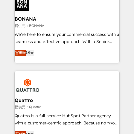
business, operational and technical requirements to
life, and creates a 360˚ view of your customer to
help your teams do more. We specialise in HubSpot
BONANA
technical services, website design and development
提供元：BONANA
as well as agency services that help set you up for
We’re here to ensure your commercial success with a
success. Now, more than ever you need to connect
seamless and effective approach. With a Senior
and align your website and marketing to sales and
team that has 10+ years of experience in HubSpot,
Elite
5.0
customer service. It's time to empower your teams
we have a deep understanding of SaaS, Business
to create great customer experiences that generate
Services and E-commerce together with Retail. We
more leads, close more business and engage your
streamline and enhance your Sales, Marketing &
customers. Let's work side-by-side to make it
Service efforts, providing insights in your
happen.
commercial operations. We're good at RevOps,
automating and optimizing your marketing, sales &
service operations with AI, designing and building
Quattro
your website, and we drive growth through Account-
提供元：Quattro
Based Marketing, SEO, SEA and many other tactics.
Quattro is a full-service HubSpot Partner agency
No worries, we will advise you in which to deploy
with a customer-centric approach. Because no two
and help you to get the best measurable ROI. This
clients have the same needs, Quattro offer a
Elite
5.0