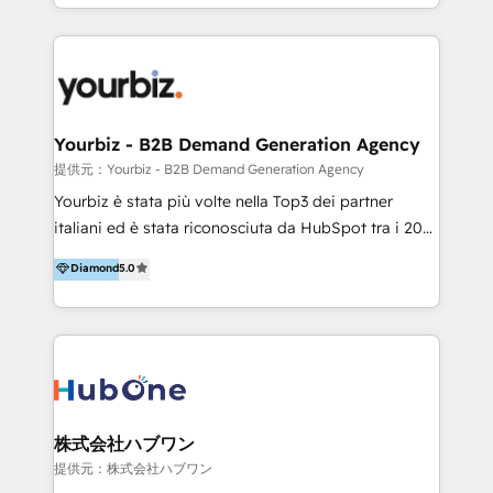
HubSpot’s full potential through: 💎HubSpot Audits,
Management & Optimization 💎RevOps-powered
HubSpot Onboarding & CRM Implementation 💎
Brand Development, Growth Strategy, AI SEO &
Performance Marketing 💎Data Migration & Custom
Integrations 💎Go-To-Market (GTM) Strategies &
Yourbiz - B2B Demand Generation Agency
Account-Based Marketing 💎CMS Development &
提供元：Yourbiz - B2B Demand Generation Agency
Conversion-Focused Websites With a 5.0⭐average
Yourbiz è stata più volte nella Top3 dei partner
rating and 140+ verified client reviews on the
italiani ed è stata riconosciuta da HubSpot tra i 20
HubSpot Ecosystem, TRooInbound is trusted by
migliori partner EMEA per la gestione del cliente.
Diamond
5.0
businesses globally for consistent delivery and high
Stiamo accompagnando oltre 100 aziende nella
client satisfaction. With deep HubSpot expertise and
digitalizzazione e ottimizzazione dei processi di
a focus on performance, we build systems that scale
marketing e vendita. Il nostro metodo DAM è stato
across marketing, sales, and service. Ready to grow
validato da oltre 350 manager: inizia con una precisa
your business with a proven and reliable HubSpot
mappatura dei canali di acquisizione dei contatti e
Diamond Partner? 👉Connect with TRooInbound
dei processi aziendali. Siamo accreditati da
today (https://www.trooinbound.com/contact-us)
HubSpot come fornitore ufficiale per le integrazioni
株式会社ハブワン
tra il CRM e altri sistemi aziendali, tra cui SAP,
提供元：株式会社ハブワン
AS400, TeamSystem. HubSpot ci ha riconosciuto