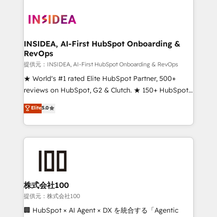
INSIDEA, AI-First HubSpot Onboarding &
RevOps
提供元：INSIDEA, AI-First HubSpot Onboarding & RevOps
★ World's #1 rated Elite HubSpot Partner, 500+
reviews on HubSpot, G2 & Clutch. ★ 150+ HubSpot
Certified Experts & Trainers across the team ★
Elite
5.0
1,500+ implementations across five continents ★ AI-
First, RevOps-led, Onboarding obsessed ★
Company of the Year 2024/25 INSIDEA helps
growing companies turn HubSpot into a revenue
engine. We onboard your team, migrate your data,
and build AI-powered workflows that drive adoption
from week one, in your time zone. What we do ➤
株式会社100
Onboarding: Live in weeks, with workflows built
提供元：株式会社100
around your business, not a template. ➤ Migration:
🏢 HubSpot × AI Agent × DX を統合する「Agentic