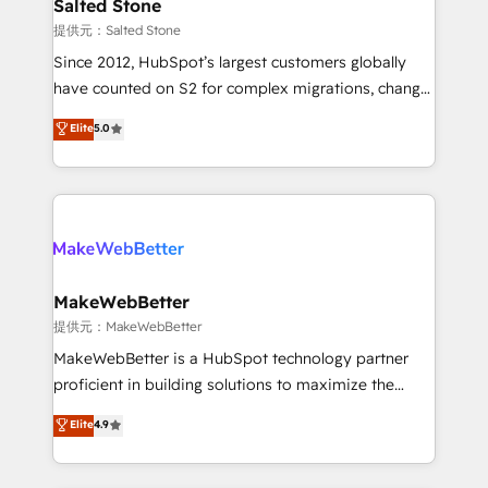
we turn complexity into clarity, human at global
Salted Stone
scale. 🏆 HubSpot’s CEO called us “the partner of the
提供元：Salted Stone
future.” Others agree it is proof of trust built through
Since 2012, HubSpot’s largest customers globally
measurable impact.
have counted on S2 for complex migrations, change
management, systems integration, and creative
Elite
5.0
solutions that deliver measurable impact and
transform brand experiences As one of the few full-
service creative agencies in the HubSpot
ecosystem, we blend strategy, technology, & award-
winning design to build scalable, globally
regionalized HubSpot websites, integrated
marketing campaigns, & RevOps frameworks that
MakeWebBetter
fuel long-term success We connect the entire
提供元：MakeWebBetter
customer lifecycle through seamless integrations,
MakeWebBetter is a HubSpot technology partner
ensure long-term adoption with change-
proficient in building solutions to maximize the
management programs, and align marketing, sales,
operational efficiency of HubSpot. The fastest-
Elite
4.9
and service to drive sustainable growth With 6 key
growing tech-enabler & facilitator, MakeWebBetter,
HubSpot accreditations and experience across
hands you the blend of HubSpot expertise &
hundreds of organizations in dozens of industries,