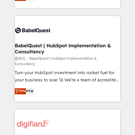
Welcome to our Profile! We help with: • CRM
nurturing sequences. - Cross-hub setup across
implementation, reports, workflows, and team
Marketing, Sales, Operations, and Service Hubs. -
training • CRM migration from Salesforce, Pipedrive,
Ongoing optimization, managed support, and
Dynamics and others • Technical projects including
scalable retainers. Let’s make HubSpot your most
custom API integrations with ERP (and other
powerful growth engine. Built to convert, scale, and
systems) • AI governance for HubSpot-centred
drive results.
operations A little about us: • Boutique 'Elite' team of
BabelQuest | HubSpot Implementation &
Consultancy
12 • 150+ clients across Sales Hub, Marketing Hub,
Service Hub, Data Hub and CMS • ISO/IEC
提供元：BabelQuest | HubSpot Implementation &
Consultancy
27001:2022, ISO 9001:2015, and ISO 42001:2023
Turn your HubSpot investment into rocket fuel for
certified - the AI management standard • GuardHub:
your business to soar 🚀 We’re a team of accredited
our AI governance framework, built on ISO 42001
HubSpot experts ready to help you. We can
Ready for the next step? Click the 👈 '𝗖𝗼𝗻𝘁𝗮𝗰𝘁
Elite
4.9
implement the platform into complex business
𝗯𝘂𝘀𝗶𝗻𝗲𝘀𝘀' button to get in touch (𝘸𝘦'𝘳𝘦 𝘴𝘶𝘱𝘦𝘳
environments, optimise what you've got and make
𝘳𝘦𝘴𝘱𝘰𝘯𝘴𝘪𝘷𝘦)
sure you can actually use it, build your website in
HubSpot or create an inbound marketing strategy
for you and execute it on HubSpot. We are on the
G-Cloud 14 CCS (Crown Commercial Service)