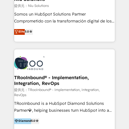
generar resultados medibles. Apoyamos a empresas
提供元：Niu Solutions
de construcción, educación, tecnología, retail, e-
Somos un HubSpot Solutions Partner
commerce, salud, financieras, seguros y servicios,
Comprometido con la transformación digital de los
ayudándolas a conectar sistemas, escalar equipos y
procesos comerciales de las empresas en
Elite
5.0
tomar decisiones basadas en datos. 🌎 Highlights:
Latinoamérica, con un enfoque en Marketing, Ventas
5+ años como partner HubSpot 100+
y Servicio al Cliente. Somos un equipo de trabajo
implementaciones en LATAM y EE. UU. Expertise en
multidisciplinario de alto rendimiento, con
integraciones vía API Top #7 HubSpot Partner
conocimiento y experiencia enfocado en: 1.
LATAM 2025 🏆 Impulsamos crecimiento con CRM +
Optimizar la eficiencia operativa de nuestros
IA en múltiples industrias. 👉 ¿Listo para transformar
clientes 2. Mejorar la experiencia del cliente 3.
tus procesos comerciales?
Asegurar resultados medibles Nos especializamos
TRooInbound® - Implementation,
Integration, RevOps
en bancos, seguros, e-commerce, Desarrolladores
Inmobiliarios y Empresas Distribuidoras de
提供元：TRooInbound® - Implementation, Integration,
RevOps
Productos
TRooInbound is a HubSpot Diamond Solutions
Partner💎, helping businesses turn HubSpot into a
scalable growth engine. We work with startups, mid-
Diamond
5.0
market, and enterprise teams to maximize