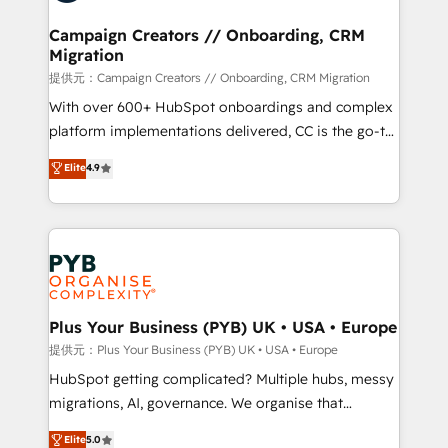
and manufacturers since 2002, we are committed to
empowering our clients and developing their
Campaign Creators // Onboarding, CRM
Migration
autonomy. Get to grips with HubSpot through
guided implementation and seamless integration of
提供元：Campaign Creators // Onboarding, CRM Migration
the CRM platform into your digital ecosystem. Would
With over 600+ HubSpot onboardings and complex
you like support in deploying your inbound
platform implementations delivered, CC is the go-to
marketing strategy? We'll provide support tailored
Elite Solutions Partner for businesses ready to
Elite
4.9
to your needs and sales objectives. With 125+
migrate, replatform, and scale smarter. We specialize
certifications, we are part of the most certified
in high-impact CRM and CMS migrations and
Canadian agencies, and we both hold Onboarding
onboarding from platforms like Salesforce, NetSuite,
Accreditations. Based in Canada (coast to coast), our
Zoho, Pardot, Marketo, Microsoft Dynamics, Wix,
services are offered in both English & French.
WordPress and legacy CRMs, turning fragmented
systems into unified, growth-ready HubSpot
architectures that accelerate revenue operations and
Plus Your Business (PYB) UK • USA • Europe
performance. - Multi-object CRM migration, cleanup,
提供元：Plus Your Business (PYB) UK • USA • Europe
and implementation. - Pre-built and custom
HubSpot getting complicated? Multiple hubs, messy
integrations across your full tech stack. - Custom
migrations, AI, governance. We organise that
object setup, CMS builds, and full-funnel automation.
complexity, so your team can put HubSpot to work...
Elite
5.0
- Dashboards, lifecycle campaigns, and lead