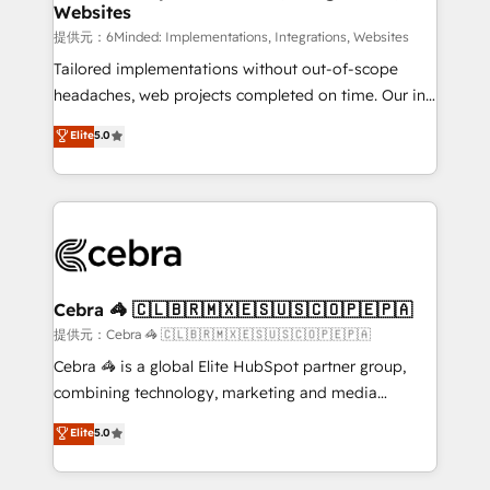
Websites
that simplify complexity, boost performance, and
turn innovation into real impact. 🌍 Highlights •
提供元：6Minded: Implementations, Integrations, Websites
HubSpot Partner since 2012 • 2022 EMEA Impact
Tailored implementations without out-of-scope
Award: Best Integration • 150+ successful HubSpot
headaches, web projects completed on time. Our in-
projects • Clients in 30+ industries • Proprietary
house team of certified CRM architects, experts,
Elite
5.0
technology for integrations • Multilingual team:
developers, designers, and marketers handles all
English, Spanish, Portuguese & Italian 👉 Grow
aspects of your HubSpot. ✨ 400+ global clients ✨
smarter with AI and HubSpot.
100+ seamless migrations from 15+ different CRMs
✨ 100,000+ hours in HubSpot projects, 75+ full Hub
implementations, and 5,000+ pages ✨ CS: Clients
generating 7-digit MRR from inbound campaigns ✨
CS: 245% organic growth & +751% new visitors for a
Cebra 🦓 🇨🇱🇧🇷🇲🇽🇪🇸🇺🇸🇨🇴🇵🇪🇵🇦
full-funnel HubSpot project ✨ CS: 415% conversion
提供元：Cebra 🦓 🇨🇱🇧🇷🇲🇽🇪🇸🇺🇸🇨🇴🇵🇪🇵🇦
boost with a new HubSpot site Recognized leaders:
Cebra 🦓 is a global Elite HubSpot partner group,
🏆 HubSpot Platform Migration Impact Award 🏆
combining technology, marketing and media
Clutch HubSpot Global Leader 🏆 Finalist: HubSpot
expertise across Latin America and Southern
Elite
5.0
Inbound Campaign of the Year 🏆 Gold AVA Digital
Europe, with teams across 7 countries. Born in Chile,
Award for Best Website 🌟 Accreditations: CRM
we combine local insight with international reach to
Implementation, HubSpot Content Experience, CRM