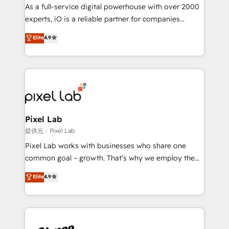
CRM and marketing data, not just implement a
As a full-service digital powerhouse with over 2000
system - Accelerate impact with a partner who
experts, iO is a reliable partner for companies
understands both strategy and technology
looking to strengthen their position in the fields of
Elite
4.9
marketing, technology, content, strategy and
creation. iO combines in-depth knowledge on both
the marketing and technology end of HubSpot,
creating impactful inbound marketing strategies
from end-to-end. Teams of marketing specialists,
developers, copywriters and designers work side by
side to meet the specific demands of every client
Pixel Lab
and project. Dedicated HubSpot teams combine all
提供元：Pixel Lab
skills for HubSpot projects from strategy to
Pixel Lab works with businesses who share one
implementation and training. Skilled in-house
common goal – growth. That’s why we employ the
developers are building HubSpot CMS websites and
latest innovations in disruptive technology in our
Elite
4.9
complex API integrations with external platforms.
approach to web design, sales enablement and
Working from several campuses across Belgium, The
inbound marketing that deliver month-on-month
Netherlands, Denmark and Sweden, iO currently
growth for our client's businesses. These methods
supports the growth of big and small companies
are confirmed by data-driven results so you can see
such as Brussels Airport, Volvo, Farmaline, Agilitas,