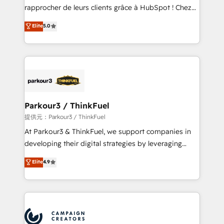
business services. We prepare a customized
rapprocher de leurs clients grâce à HubSpot ! Chez
business case that demonstrates the value and
DIGITALISIM, nous avons l'intime conviction que la
Elite
5.0
impact of your digital transformation, including a
réussite des entreprises passe par l’innovation web,
detailed financial rationale with a focus on ROI and
le marketing digital, et la relation client ! C'est
TCO. As a trusted extension of your team, we
pourquoi, nos experts sont à la fois capables de
believe in the power of partnership. Together, we
gérer votre projet de création de site internet, votre
embark on a transformational journey that sets your
référencement, votre stratégie digitale et le pilotage
business up for long-term success. Unlock your
et l'intégration d'HubSpot ! Les grandes phases d'un
business. If not now, when?
projet HubSpot avec DIGITALISIM : 🧽 Nettoyage,
Parkour3 / ThinkFuel
migration et intégration des bases de données. 🚀
提供元：Parkour3 / ThinkFuel
Développement des interfaces avec vos logiciels
At Parkour3 & ThinkFuel, we support companies in
métiers ⚙️ Configuration de la plateforme HubSpot
developing their digital strategies by leveraging
📈 Configuration de rapports et tableaux de bord 🤝
technologies and automating their marketing and
Elite
4.9
Book Process & Guidelines utilisateurs 🎓
sales processes to generate growth. Our offer spans
Formations des utilisateurs
from Strategy to Operations. We specialize in CRM
onboarding and implementation, web design, sales
& marketing automation, and digital marketing. With
extensive experience working with tech companies