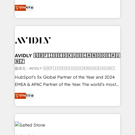
Strategy: Activate Breeze Agents, configure HubSpot
North America. Avec plus de 115 experts en
Elite
4.9
AI, & maximize AEO with tailored AI services. 🧩
marketing automation, Growth, Revops, CRM et
Integrations: Extend HubSpot with custom
webdesign. Markentive is both a consulting firm, a
integrations, hosting, & maintenance.
digital agency and an integrator. With over 115
experts in marketing automation, growth, revops,
CRM and webdesign (We focus on EMEA - USA
customers).
AVIDLY 🇬🇧🇫🇮🇸🇪🇩🇰🇺🇸🇨🇦🇳🇴🇩🇪🇦🇺
🇳🇿
提供元：AVIDLY 🇬🇧🇫🇮🇸🇪🇩🇰🇺🇸🇨🇦🇳🇴🇩🇪🇦🇺🇳🇿
HubSpot’s 5x Global Partner of the Year and 2024
EMEA & APAC Partner of the Year. The world’s most
experienced and fully accredited HubSpot Solutions
Elite
5.0
Partner. 🚀 With 2,750+ HubSpot projects delivered
and 370+ specialists across EMEA, APAC and NAM,
we de-risk complex CRM programmes and
accelerate ROI across every HubSpot Hub. 🧭 From
multi-region migrations to AI-powered automation,