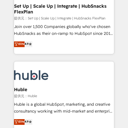
Award 🏆2020 Elite Solutions Partner 🏆2019
Set Up | Scale Up | Integrate | HubSnacks
FlexPlan
Integrations HubSpot Impact Award 🏆2019
Marketing Enablement HubSpot Impact Award 🏆
提供元：Set Up | Scale Up | Integrate | HubSnacks FlexPlan
2018 Website Design HubSpot Impact Award 🏆2017
Join over 1,500 Companies globally who've chosen
Website Design HubSpot Impact Award 🏆2016
HubSnacks as their on-ramp to HubSpot since 2014
Growth-Driven Design Agency of the Year 🏆2016
Simple pay-as-you-go plans that accelerate value...
Elite
4.9
Sales Enablement HubSpot Impact Award 🏆2015
1️⃣ Set Up | Onboarding New or Check-fixing existing
Growth-Driven Design Agency of the Year 🏆2015
HubSpot portals 2️⃣ Scale Up | 100% HubSpot Task
Became the 5th Agency to reach Diamond 🏆2014
Execution... Global 24/7 ... All Experts 3️⃣ Integrate |
HubSpot COS Performance Award 🏆2014 HubSpot
your entire Tech Stack with Custom Integrations
COS Design Award 🏆2013 HubSpot Marketplace
Slash months from your API Integration project... ⬅️
Provider of the Year 🏆2011 Became a HubSpot
Click "Contact Business" ⬅️ to access 150+ Kickstart
Partner 📆Founded in 1997
Integration templates that put HubSpot in the center
Huble
of your tech stack, syncing... 🛍️ Shopify or
提供元：Huble
WooCommerce 💲 Stripe or Paypal 💰 Sage or
Huble is a global HubSpot, marketing, and creative
Netsuite 🤖 Google or Microsoft ✍️ DocuSign or
consultancy working with mid-market and enterprise
PandaDoc 🌐 Avalara or Quaderno HubSnacks holds
businesses. We go beyond implementation, shaping
Elite
4.9
the rare Advanced "Custom Integrations"
the strategy, processes, and teams that turn