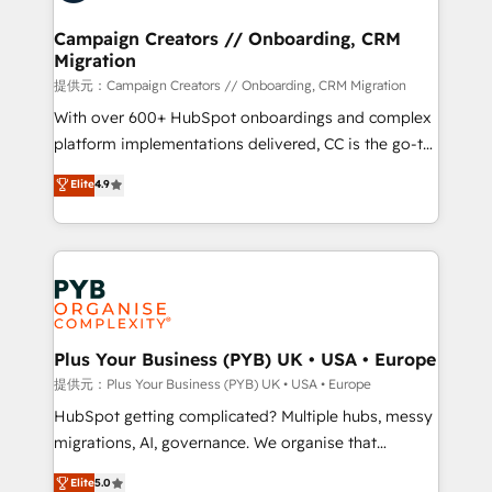
and manufacturers since 2002, we are committed to
empowering our clients and developing their
Campaign Creators // Onboarding, CRM
Migration
autonomy. Get to grips with HubSpot through
guided implementation and seamless integration of
提供元：Campaign Creators // Onboarding, CRM Migration
the CRM platform into your digital ecosystem. Would
With over 600+ HubSpot onboardings and complex
you like support in deploying your inbound
platform implementations delivered, CC is the go-to
marketing strategy? We'll provide support tailored
Elite Solutions Partner for businesses ready to
Elite
4.9
to your needs and sales objectives. With 125+
migrate, replatform, and scale smarter. We specialize
certifications, we are part of the most certified
in high-impact CRM and CMS migrations and
Canadian agencies, and we both hold Onboarding
onboarding from platforms like Salesforce, NetSuite,
Accreditations. Based in Canada (coast to coast), our
Zoho, Pardot, Marketo, Microsoft Dynamics, Wix,
services are offered in both English & French.
WordPress and legacy CRMs, turning fragmented
systems into unified, growth-ready HubSpot
architectures that accelerate revenue operations and
Plus Your Business (PYB) UK • USA • Europe
performance. - Multi-object CRM migration, cleanup,
提供元：Plus Your Business (PYB) UK • USA • Europe
and implementation. - Pre-built and custom
HubSpot getting complicated? Multiple hubs, messy
integrations across your full tech stack. - Custom
migrations, AI, governance. We organise that
object setup, CMS builds, and full-funnel automation.
complexity, so your team can put HubSpot to work...
Elite
5.0
- Dashboards, lifecycle campaigns, and lead