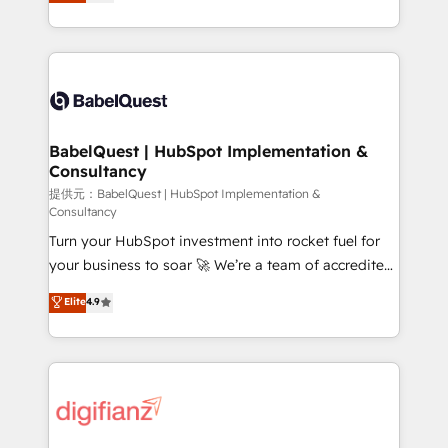
Welcome to our Profile! We help with: • CRM
nurturing sequences. - Cross-hub setup across
implementation, reports, workflows, and team
Marketing, Sales, Operations, and Service Hubs. -
training • CRM migration from Salesforce, Pipedrive,
Ongoing optimization, managed support, and
Dynamics and others • Technical projects including
scalable retainers. Let’s make HubSpot your most
custom API integrations with ERP (and other
powerful growth engine. Built to convert, scale, and
systems) • AI governance for HubSpot-centred
drive results.
operations A little about us: • Boutique 'Elite' team of
BabelQuest | HubSpot Implementation &
Consultancy
12 • 150+ clients across Sales Hub, Marketing Hub,
Service Hub, Data Hub and CMS • ISO/IEC
提供元：BabelQuest | HubSpot Implementation &
Consultancy
27001:2022, ISO 9001:2015, and ISO 42001:2023
Turn your HubSpot investment into rocket fuel for
certified - the AI management standard • GuardHub:
your business to soar 🚀 We’re a team of accredited
our AI governance framework, built on ISO 42001
HubSpot experts ready to help you. We can
Ready for the next step? Click the 👈 '𝗖𝗼𝗻𝘁𝗮𝗰𝘁
Elite
4.9
implement the platform into complex business
𝗯𝘂𝘀𝗶𝗻𝗲𝘀𝘀' button to get in touch (𝘸𝘦'𝘳𝘦 𝘴𝘶𝘱𝘦𝘳
environments, optimise what you've got and make
𝘳𝘦𝘴𝘱𝘰𝘯𝘴𝘪𝘷𝘦)
sure you can actually use it, build your website in
HubSpot or create an inbound marketing strategy
for you and execute it on HubSpot. We are on the
G-Cloud 14 CCS (Crown Commercial Service)