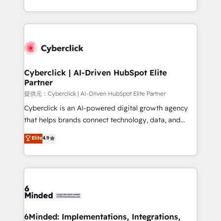
America. From casual user to super fan: make
Canada, we’ve delivered thousands of successful
HubSpot an experience you LOVE!
HubSpot projects for mid-market and enterprise
clients worldwide, with over 10 years experience. We
combine HubSpot, data, and AI to design connected
go-to-market systems that align people, process,
and technology for predictable, scalable revenue
Cyberclick | AI-Driven HubSpot Elite
Partner
growth. Our expertise spans RevOps, CRM and data
architecture, AI enablement, and strategic marketing,
提供元：Cyberclick | AI-Driven HubSpot Elite Partner
delivered through our proprietary FLAIR framework
Cyberclick is an AI-powered digital growth agency
for responsible AI adoption. As a HubSpot Elite
that helps brands connect technology, data, and
Partner and ISO 27001:2022 certified consultancy,
creativity to achieve measurable results. Founded in
Elite
4.9
we blend strategy, creativity, and technology to help
Barcelona and operating across Spain, LATAM, and
organisations scale smarter and grow stronger.
the UK, we support global companies in building
smarter marketing, sales, and customer success
strategies. As the only HubSpot Elite Partner in
Iberia (Spain & Portugal), we combine human insight
with intelligent automation to drive sustainable
growth. Our multidisciplinary team designs solutions
6Minded: Implementations, Integrations,