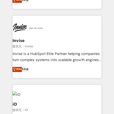
brings us to our mission; to effectively guide as
bespoke approach for every client. Services include
much Benelux companies as possible to be
business growth strategies, sales enablement, CRM
commercially successful.
set-up, Migrations, Integrations, Enterprise level
Sales Hub, Marketing Hub, Customer Support Hub,
Ops Hub Software, inbound marketing strategy,
content strategies, branding, HubSpot CMS,
bespoke web apps and growth driven design
Invise
websites. Experienced in helping Global B2B
提供元：Invise
Manufacturers, Fintech, Professional Services, IT and
Invise is a HubSpot Elite Partner helping companies
SaaS industries.
turn complex systems into scalable growth engines.
We combine strategy, technology and change
Elite
5.0
management to drive measurable results. As part of
the fast-growing Siloy Group, we unite more than
250+ HubSpot experts across Europe – ready to
build a CRM architecture optimized to support your
business goals. Talk to us if you’re looking to: -
Connect marketing, sales and operations around one
iO
reliable source of truth - Unlock the full value of your
提供元：iO