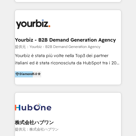
HubSpot’s full potential through: 💎HubSpot Audits,
Management & Optimization 💎RevOps-powered
HubSpot Onboarding & CRM Implementation 💎
Brand Development, Growth Strategy, AI SEO &
Performance Marketing 💎Data Migration & Custom
Integrations 💎Go-To-Market (GTM) Strategies &
Yourbiz - B2B Demand Generation Agency
Account-Based Marketing 💎CMS Development &
提供元：Yourbiz - B2B Demand Generation Agency
Conversion-Focused Websites With a 5.0⭐average
Yourbiz è stata più volte nella Top3 dei partner
rating and 140+ verified client reviews on the
italiani ed è stata riconosciuta da HubSpot tra i 20
HubSpot Ecosystem, TRooInbound is trusted by
migliori partner EMEA per la gestione del cliente.
Diamond
5.0
businesses globally for consistent delivery and high
Stiamo accompagnando oltre 100 aziende nella
client satisfaction. With deep HubSpot expertise and
digitalizzazione e ottimizzazione dei processi di
a focus on performance, we build systems that scale
marketing e vendita. Il nostro metodo DAM è stato
across marketing, sales, and service. Ready to grow
validato da oltre 350 manager: inizia con una precisa
your business with a proven and reliable HubSpot
mappatura dei canali di acquisizione dei contatti e
Diamond Partner? 👉Connect with TRooInbound
dei processi aziendali. Siamo accreditati da
today (https://www.trooinbound.com/contact-us)
HubSpot come fornitore ufficiale per le integrazioni
株式会社ハブワン
tra il CRM e altri sistemi aziendali, tra cui SAP,
提供元：株式会社ハブワン
AS400, TeamSystem. HubSpot ci ha riconosciuto