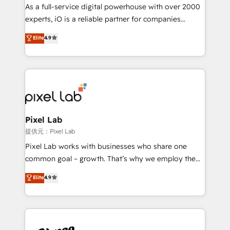
CRM and marketing data, not just implement a
As a full-service digital powerhouse with over 2000
system - Accelerate impact with a partner who
experts, iO is a reliable partner for companies
understands both strategy and technology
looking to strengthen their position in the fields of
Elite
4.9
marketing, technology, content, strategy and
creation. iO combines in-depth knowledge on both
the marketing and technology end of HubSpot,
creating impactful inbound marketing strategies
from end-to-end. Teams of marketing specialists,
developers, copywriters and designers work side by
side to meet the specific demands of every client
Pixel Lab
and project. Dedicated HubSpot teams combine all
提供元：Pixel Lab
skills for HubSpot projects from strategy to
Pixel Lab works with businesses who share one
implementation and training. Skilled in-house
common goal – growth. That’s why we employ the
developers are building HubSpot CMS websites and
latest innovations in disruptive technology in our
Elite
4.9
complex API integrations with external platforms.
approach to web design, sales enablement and
Working from several campuses across Belgium, The
inbound marketing that deliver month-on-month
Netherlands, Denmark and Sweden, iO currently
growth for our client's businesses. These methods
supports the growth of big and small companies
are confirmed by data-driven results so you can see
such as Brussels Airport, Volvo, Farmaline, Agilitas,