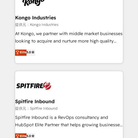
exactly where your marketing budget is being used
Streamz and Michelin.
and how. In a few months, you can boost leads, ROI
and overall revenue to a level not feasible with
Kongo Industries
traditional methods. If you’re a frustrated marketing
提供元：Kongo Industries
manager or business owner sick of wasting budget
At Kongo, we partner with middle market businesses
with generic agencies and their outdated methods,
looking to acquire and nurture more high quality
we are here to help. We help ambitious businesses
leads. We use digital media, marketing cloud,
Elite
5.0
just like yours attract more high-quality leads
automation and software integration to drive sales
throughout each stage of the buying cycle with
and, deliver clarity on marketing expenditure.
conversion-ready websites, engaging content
specifically targeted to your key audiences and
enable sales teams with the process, technology and
training to smash targets.
Spitfire Inbound
提供元：Spitfire Inbound
Spitfire Inbound is a RevOps consultancy and
HubSpot Elite Partner that helps growing businesses
design predictable, scalable revenue-driving
Elite
5.0