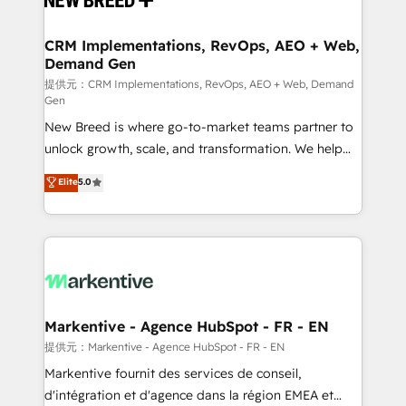
定の代行ではなく、設計の責任」を引き受け、部門横断
technical development team. - 19 HubSpot-certified
の統合・浸透・変革管理を実行します。 ▸ CMS戦略設
trainers to drive platform adoption. 📈 Revenue
CRM Implementations, RevOps, AEO + Web,
計・構築：リード獲得・CVR・SEOを前提にした情報設
Demand Gen
Generation - Full-funnel marketing and high-
計・導線設計・テンプレート設計をContent Hubで一体
performance advertising via Point Success Media. -
提供元：CRM Implementations, RevOps, AEO + Web, Demand
Gen
提供。 ▸ 既存CRM・MAからの移行支援：Salesforce・
Expert deployment of Breeze AI and custom agents
Marketo・Pardot等からの移行、カスタム設計、履歴
New Breed is where go-to-market teams partner to
to automate growth. 🏆 Elite Excellence - 8 platform
データ移行と活用設計まで。 ▸ AEO対応：ChatGPT・
unlock growth, scale, and transformation. We help
accreditations and deep HIPAA-compliance
Perplexity等のAI検索からの流入・引用を前提にコンテ
companies activate HubSpot’s AI-powered
expertise. - A team of 250+ experts dedicated to
Elite
5.0
ンツとサイト構造を最適化。 🏆 なぜ100incを選ぶの
customer platform and operationalize HubSpot’s
your resilient growth.
か？ ✓ HubSpot Eliteパートナー認定 ✓ HubSpotアワ
Loop Marketing framework through expert-led
ード受賞・HUGリーダー ✓ ISO27001:2022 /
services, smart agents, and purpose-built apps,
ISO9001:2015 取得 ✓ 400社以上の導入実績 ✓
tailored to your business. Together, we unlock
HubSpot大百科 出版 CRM・AI活用に関するご相談、現
results, fast. ⚙️CRM & RevOps: Align all Hubs to your
状整理の壁打ちなど、構想段階からお気軽にお問い合わ
buyer journey for clean data, scalability, & reporting.
せください。
🎯Demand Gen & ABM: Drive pipeline with inbound,
Markentive - Agence HubSpot - FR - EN
ABM, AEO, SEO, & paid media. 👩‍💻Web Design:
提供元：Markentive - Agence HubSpot - FR - EN
Build high-performing websites with UX, messaging,
Markentive fournit des services de conseil,
& conversion strategy that drive results. 🤖AI
d'intégration et d'agence dans la région EMEA et