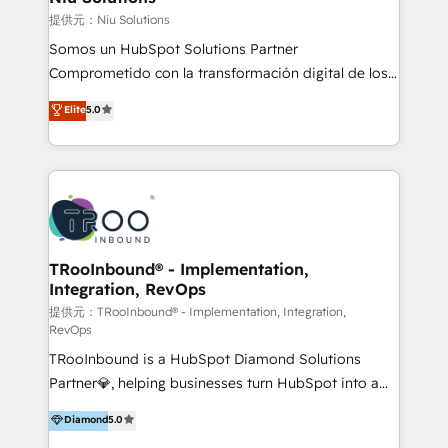
generar resultados medibles. Apoyamos a empresas
提供元：Niu Solutions
de construcción, educación, tecnología, retail, e-
Somos un HubSpot Solutions Partner
commerce, salud, financieras, seguros y servicios,
Comprometido con la transformación digital de los
ayudándolas a conectar sistemas, escalar equipos y
procesos comerciales de las empresas en
Elite
5.0
tomar decisiones basadas en datos. 🌎 Highlights:
Latinoamérica, con un enfoque en Marketing, Ventas
5+ años como partner HubSpot 100+
y Servicio al Cliente. Somos un equipo de trabajo
implementaciones en LATAM y EE. UU. Expertise en
multidisciplinario de alto rendimiento, con
integraciones vía API Top #7 HubSpot Partner
conocimiento y experiencia enfocado en: 1.
LATAM 2025 🏆 Impulsamos crecimiento con CRM +
Optimizar la eficiencia operativa de nuestros
IA en múltiples industrias. 👉 ¿Listo para transformar
clientes 2. Mejorar la experiencia del cliente 3.
tus procesos comerciales?
Asegurar resultados medibles Nos especializamos
TRooInbound® - Implementation,
Integration, RevOps
en bancos, seguros, e-commerce, Desarrolladores
Inmobiliarios y Empresas Distribuidoras de
提供元：TRooInbound® - Implementation, Integration,
RevOps
Productos
TRooInbound is a HubSpot Diamond Solutions
Partner💎, helping businesses turn HubSpot into a
scalable growth engine. We work with startups, mid-
Diamond
5.0
market, and enterprise teams to maximize