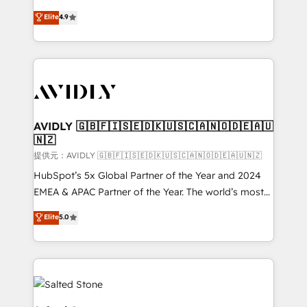
Strategy: Activate Breeze Agents, configure HubSpot
North America. Avec plus de 115 experts en
Elite
4.9
AI, & maximize AEO with tailored AI services. 🧩
marketing automation, Growth, Revops, CRM et
Integrations: Extend HubSpot with custom
webdesign. Markentive is both a consulting firm, a
integrations, hosting, & maintenance.
digital agency and an integrator. With over 115
experts in marketing automation, growth, revops,
CRM and webdesign (We focus on EMEA - USA
customers).
AVIDLY 🇬🇧🇫🇮🇸🇪🇩🇰🇺🇸🇨🇦🇳🇴🇩🇪🇦🇺
🇳🇿
提供元：AVIDLY 🇬🇧🇫🇮🇸🇪🇩🇰🇺🇸🇨🇦🇳🇴🇩🇪🇦🇺🇳🇿
HubSpot’s 5x Global Partner of the Year and 2024
EMEA & APAC Partner of the Year. The world’s most
experienced and fully accredited HubSpot Solutions
Elite
5.0
Partner. 🚀 With 2,750+ HubSpot projects delivered
and 370+ specialists across EMEA, APAC and NAM,
we de-risk complex CRM programmes and
accelerate ROI across every HubSpot Hub. 🧭 From
multi-region migrations to AI-powered automation,