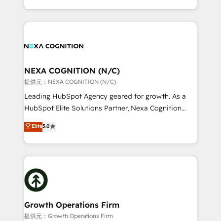
Solutions and Growth Solutions. As a fully
HubSpot Elite Solutions Partners and devout CRM
accredited and five-star rated firm, Wendt Partners
nerds who can harness HubSpot’s custom digital
brings a deep bench of expertise to each client
tools to improve each touchpoint of your customer
engagement. In addition, we are SOC 2, ISO 27001,
experience. Working hand-in-hand with your team,
GDPR and HIPAA compliant for global IT security
we’ll assemble a RevOps machine that drives more
standards.
traffic, generates better leads and crushes your
NEXA COGNITION (N/C)
revenue goals. We've worked with thousands of
提供元：NEXA COGNITION (N/C)
HubSpot customers and we'd love to work with you
Leading HubSpot Agency geared for growth. As a
too! Clients come to us for: Advanced CRM solutions
HubSpot Elite Solutions Partner, Nexa Cognition
System Integrations both Custom and Native to
ranks in the top 1% of global HubSpot Partners and
Elite
5.0
HubSpot Data System Migrations between systems
has been one of the longest-standing partners since
to HubSpot New lead generation strategies Time-
2012. We empower businesses to harness the full
saving automations Fresh growth campaigns Robust
potential of HubSpot by combining strategic
help desk Unified revenue operations Dynamic
insights with technical excellence, we deliver
website development Award-winning creative
bespoke HubSpot solutions tailored to drive
design We live and breathe HubSpot and are ready
measurable growth and operational efficiency. Why
to take on real challenges!
Choose Nexa Cognition? 🚀 HubSpot Expertise: Our
Growth Operations Firm
certified team specialises in CRM implementation,
提供元：Growth Operations Firm