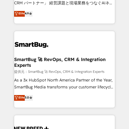
Move from any legacy CRM. Zero downtime, full data
CRM パートナー」 経営課題と現場業務をつなぐAIネイ
integrity. ➤ Implementation: Configure HubSpot to
ティブ・エージェンシーとして、HubSpot Eliteの実装
Elite
4.9
run your revenue process. Sales, marketing, and
力で顧客フロント業務を再設計します。 💡 100inc は何
service wired together. ➤ AI and Integrations: Layer
をする会社か？ HubSpotを共通基盤に、AIエージェン
Breeze AI, custom agents, and APIs to remove
トを組み込んだ顧客フロント業務（マーケティング・営
manual work. ➤ Ongoing Management: Monthly
業・CS）を組織全体で設計・実装する日本のAIネイテ
tune-ups, feature rollouts, adoption coaching. Buying
ィブ・エージェンシーです。事業部・グループ会社・部
HubSpot, switching to it, or reviving a stale portal?
門が分立する組織で、データと業務プロセスのサイロ化
We are built for the work.
を、CRMを軸とした全社共通基盤に再構築します。意
SmartBug 🚀 RevOps, CRM & Integration
Experts
思決定者・PMO・現場担当者に並走します。 1️⃣
HubSpot導入・活用支援 顧客データの一元化から、
提供元：SmartBug 🚀 RevOps, CRM & Integration Experts
GTMの見える化・自動化まで。全Hub統合運用、デー
As a 3x HubSpot North America Partner of the Year,
タ品質設計、グループ横断のCRM統合に対応します。
SmartBug Media transforms your customer lifecycle
2️⃣ AIエージェント組織構築 営業・マーケティング業務
into a revenue engine. Our unified ecosystem
Elite
5.0
の一部をAIが自律実行する組織への移行を設計・実装。
includes specialized divisions Globalia (AI &
Breeze・Claude等をHubSpotと連携させ、役割定義・
Software) and Point Success Media (Paid Media),
運用ルール・成果指標まで含めて設計します。 3️⃣ 全社
making this the official home for all three brands. 🔄
DX × AI推進のPMO伴走支援 複数部門をまたぐDX×AI変
Implementation & Integration - Seamless migrations
革を、構想から実装・定着までPMOとして主導。「設
and system integrations powered by Globalia’s