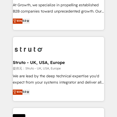
marketing automation, and revenue operations. 🤝
At Growth, we specialize in propelling established
Custom Solutions: From onboarding and
B2B companies toward unprecedented growth. Our
integrations, to RevOps and training. We align
focus is on fine-tuning and enhancing your growth,
Elite
5.0
HubSpot with your business needs. 🌟 Proven
sales, and marketing operations. Unlike conventional
Results: We’ve helped businesses of all sizes
marketing agencies, we dive deep into the
accelerate revenue growth, improve operational
operational aspects of your business, ensuring that
efficiency, and achieve ROI. 🔧 Flexible Service
each cog in your growth machine is well-oiled and
Packages: Choose ongoing support or project-based
functioning optimally. With our expertise in leading
solutions. We offer service packages designed to fit
platforms like Salesforce and HubSpot, we bring a
your requirements. Contact us today!
wealth of knowledge and experience to the table.
Struto - UK, USA, Europe
Our strategies are tailored to your business's unique
提供元：Struto - UK, USA, Europe
needs, ensuring a personalized approach that aligns
We are lead by the deep technical expertise you'd
with your growth objectives.
expect from your systems integrator and deliver all
the agency services you'd expect from your
Elite
5.0
HubSpot Solutions Partner. As one of the UK's
longest-standing partners, we are experts at
maximising the value of the HubSpot platform and
building an integrated growth stack that brings your