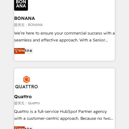
business, operational and technical requirements to
life, and creates a 360˚ view of your customer to
help your teams do more. We specialise in HubSpot
BONANA
technical services, website design and development
提供元：BONANA
as well as agency services that help set you up for
We’re here to ensure your commercial success with a
success. Now, more than ever you need to connect
seamless and effective approach. With a Senior
and align your website and marketing to sales and
team that has 10+ years of experience in HubSpot,
Elite
5.0
customer service. It's time to empower your teams
we have a deep understanding of SaaS, Business
to create great customer experiences that generate
Services and E-commerce together with Retail. We
more leads, close more business and engage your
streamline and enhance your Sales, Marketing &
customers. Let's work side-by-side to make it
Service efforts, providing insights in your
happen.
commercial operations. We're good at RevOps,
automating and optimizing your marketing, sales &
service operations with AI, designing and building
Quattro
your website, and we drive growth through Account-
提供元：Quattro
Based Marketing, SEO, SEA and many other tactics.
Quattro is a full-service HubSpot Partner agency
No worries, we will advise you in which to deploy
with a customer-centric approach. Because no two
and help you to get the best measurable ROI. This
clients have the same needs, Quattro offer a
Elite
5.0