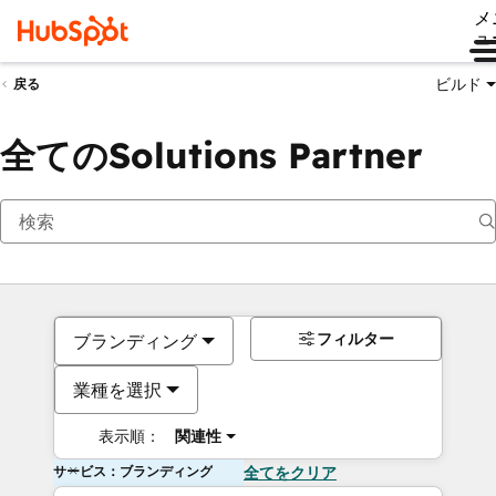
メ
ュ
ビルド
戻る
全てのSolutions Partner
フィルター
ブランディング
業種を選択
表示順：
関連性
サービス：ブランディング
全てをクリア