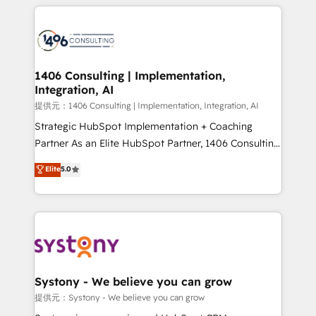
help businesses grow through technology, creativity,
Data Migration & Custom Integration
AI and strategy. For over 12 years, we’ve delivered
500+ HubSpot implementations, building end-to-
end solutions that integrate CRM, AI automation,
inbound and loop marketing, content, and digital
1406 Consulting | Implementation,
Integration, AI
creativity. Our multicultural team works in Spanish,
Portuguese, and English to design scalable strategies
提供元：1406 Consulting | Implementation, Integration, AI
that drive measurable growth. 🌎 Highlights: • 10+
Strategic HubSpot Implementation + Coaching
years as a HubSpot partner. • 2023 Impact Awards:
Partner As an Elite HubSpot Partner, 1406 Consulting
Platform Migration Excellence. • Top 3 Partner of the
helps mid-market revenue teams transform how
Elite
5.0
Year LATAM 2022, 2023, 2024, 2025. • Partner of the
they sell, market, and serve. We don't just build your
Year 2024. • Organizer of Aliados.ai (AI, marketing &
HubSpot—we teach your team to own it, then stay
tech global congress). 👉 Ready to scale your
to help you keep winning. What We Do ⚙️ CRM
business with HubSpot? Let Cebra’s experts help
Implementations across Marketing, Sales, Service,
you grow faster, smarter, and with impact.
Data & Content 📈 Sales & Marketing Alignment +
Revenue Team Enablement 🤖 Breeze AI & Custom
Agent Creation 🔄 Custom Integrations & Data
Systony - We believe you can grow
Migration Why 1406 We become part of your team.
提供元：Systony - We believe you can grow
Your team learns while we build. We fix what others