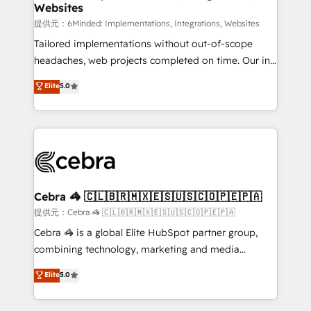
Websites
that simplify complexity, boost performance, and
turn innovation into real impact. 🌍 Highlights •
提供元：6Minded: Implementations, Integrations, Websites
HubSpot Partner since 2012 • 2022 EMEA Impact
Tailored implementations without out-of-scope
Award: Best Integration • 150+ successful HubSpot
headaches, web projects completed on time. Our in-
projects • Clients in 30+ industries • Proprietary
house team of certified CRM architects, experts,
Elite
5.0
technology for integrations • Multilingual team:
developers, designers, and marketers handles all
English, Spanish, Portuguese & Italian 👉 Grow
aspects of your HubSpot. ✨ 400+ global clients ✨
smarter with AI and HubSpot.
100+ seamless migrations from 15+ different CRMs
✨ 100,000+ hours in HubSpot projects, 75+ full Hub
implementations, and 5,000+ pages ✨ CS: Clients
generating 7-digit MRR from inbound campaigns ✨
CS: 245% organic growth & +751% new visitors for a
Cebra 🦓 🇨🇱🇧🇷🇲🇽🇪🇸🇺🇸🇨🇴🇵🇪🇵🇦
full-funnel HubSpot project ✨ CS: 415% conversion
提供元：Cebra 🦓 🇨🇱🇧🇷🇲🇽🇪🇸🇺🇸🇨🇴🇵🇪🇵🇦
boost with a new HubSpot site Recognized leaders:
Cebra 🦓 is a global Elite HubSpot partner group,
🏆 HubSpot Platform Migration Impact Award 🏆
combining technology, marketing and media
Clutch HubSpot Global Leader 🏆 Finalist: HubSpot
expertise across Latin America and Southern
Elite
5.0
Inbound Campaign of the Year 🏆 Gold AVA Digital
Europe, with teams across 7 countries. Born in Chile,
Award for Best Website 🌟 Accreditations: CRM
we combine local insight with international reach to
Implementation, HubSpot Content Experience, CRM