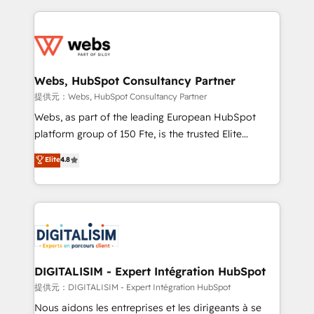
sales, and service hubs • Built-in flexibility for
adoption, sales process and marketing results.
startups to global brands
Services 📚 Onboarding your team to HubSpot for
the first time 🔧 Designing and optimising your
HubSpot set-up for better results 🌐 Website design
and build using HubSpot 🔌 Integrating HubSpot
Webs, HubSpot Consultancy Partner
with other systems 🎓 Training your teams to be
提供元：Webs, HubSpot Consultancy Partner
HubSpot pros 📊 Lead generation services using
Webs, as part of the leading European HubSpot
HubSpot Why us? - SIX HubSpot Accreditations -
platform group of 150 Fte, is the trusted Elite
awarded by HubSpot after a rigorous process for
HubSpot CRM Partner offering you a roadmap on
Elite
4.8
CRM, Solutions Architecture, Onboarding , Data
maximizing EBITDA and achieving Commercial
Migration, Custom Integration & Platform
Excellence. With our targeted processes, we
Enablement -Onboarded over 500 businesses to
strengthen your digital transformation and minimize
HubSpot -Top 1% of partners worldwide -In-house
costs. As HubSpot's Advanced Accredited CRM
team of 25+ experts Contact us today to help you
Implementation partner, we provide expertise to
get more from your investment in HubSpot.
drive your business forward. Since 2015 we are fully
www.bbdboom.com
dedicated to HubSpot and with an experienced
DIGITALISIM - Expert Intégration HubSpot
team (50+), we work with reputable companies in
提供元：DIGITALISIM - Expert Intégration HubSpot
B2B sectors such as manufacturing, SaaS and
Nous aidons les entreprises et les dirigeants à se