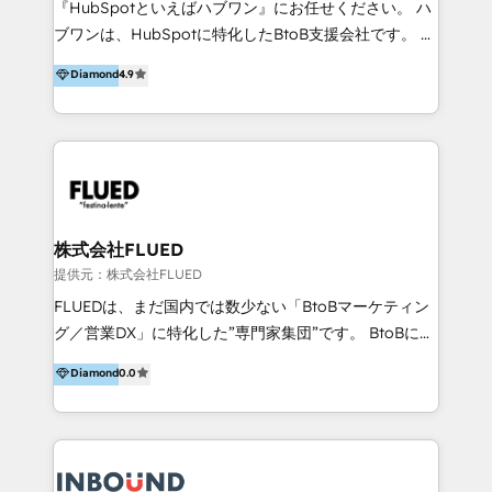
『HubSpotといえばハブワン』にお任せください。 ハ
come formatori ufficiali per l'adozione del CRM in
ブワンは、HubSpotに特化したBtoB支援会社です。 ノ
azienda: il tasso di utilizzo dello strumento è oltre il
ーコードCMS構築、CRM／MA／SFAの設計・運用、他
Diamond
4.9
50% più alto tra i nostri clienti rispetto le altre
システムAPI連携・開発、営業定着支援、カスタマーサ
aziende. Lavoriamo con aziende B2B tra i 5 e i 35
クセス体制の設計まで、ワンストップ完結できる支援体
milioni di fatturato per migliorare l’efficienza dei
制を整えています。 HubSpotの導入支援だけでなく、
processi, allineare marketing e vendite, e
現場で使い続けられる仕組み、売上と効率を両立するシ
massimizzare il ritorno sugli investimenti.
ナリオ設計まで含めてご提案。「導入して終わり」では
なく「成果が出るまで動き続ける」パートナーであるこ
と。それが、ハブワンのスタンスです。 また、
株式会社FLUED
HubSpotはもちろん、ferret One、WordPress、
提供元：株式会社FLUED
Movable Type（Power CMS）などの各種CMSを活用
FLUEDは、まだ国内では数少ない「BtoBマーケティン
し、延べ100社以上のBtoB企業のサイト制作経験をもと
グ／営業DX」に特化した”専門家集団”です。 BtoBに特
に、ウェブマーケテイング担当者が本当に使いやすいノ
化し、WEB制作や広告運用などのオンライン施策か
Diamond
0.0
ーコードテーマテンプレートを独自開発。 企業のさま
ら、インサイドセールスや展示会などのオフライン施策
ざまな課題やニーズに対して「戦略、設計・デザイン、
まで支援しています。 「経験豊富な”専門家集団”によ
開発、運用」まで段階に合わせ、誠実なアドバイスと的
るプロジェクト参加型の支援」で、戦略・企画などのコ
確な対応をすることで、貴社のビジネスを成功に導く
ンサルティング領域から、制作・運用・代行などの
『最適なハブ』になります。 ーーーーーーーーーーー
BPO・実務まで幅広いご支援が可能です。 また、2022