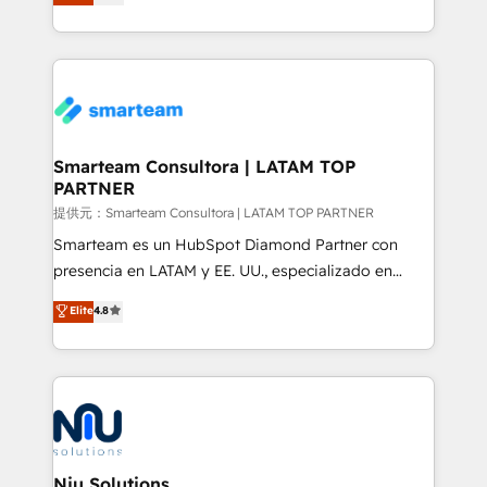
strategies. With offices in South Africa and London,
we take a RevOps-led approach that aligns sales,
marketing & service, breaks down silos, and gives
teams the clarity to operate efficiently and with
confidence. We deliver end to end strategy and
implementation, aligning people, processes, data
and technology around a single source of truth to
Smarteam Consultora | LATAM TOP
PARTNER
support sustainable growth and better decision-
making. Working with clients locally and globally, our
提供元：Smarteam Consultora | LATAM TOP PARTNER
expertise includes HubSpot onboarding and CRM
Smarteam es un HubSpot Diamond Partner con
implementation, automation, sales and customer
presencia en LATAM y EE. UU., especializado en
experience strategy, web development, integrations,
implementaciones de HubSpot, integraciones API y
Elite
4.8
and data-driven campaigns. Winners of the first
optimización de procesos comerciales con IA. Con
Global HEART Award, Yamini Rogan, CEO of
más de 6 años de experiencia, hemos liderado 100+
HubSpot said "We love the impact you are having in
implementaciones conectando HubSpot con SAP,
the community - we are so glad to work with you."
ERPs, e-commerce, plataformas financieras,
Connect with us to see how we can do better and be
WhatsApp y sistemas logísticos. Nuestro equipo
better together 🏆
multicultural trabaja en español, inglés y portugués,
uniendo visión estratégica y excelencia técnica para
Niu Solutions