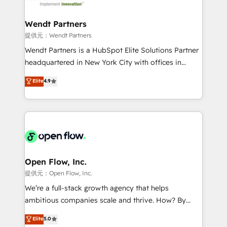
strive for optimal customer processes and
and APAC. We are HubSpot's top-ranked Advanced
experiences. Systony – We believe you can grow!
Implementation Certified Partner and we contribute
Wendt Partners
to their advisory council. We strive to do 'good work
提供元：Wendt Partners
with good people' and have worked with incredible
Wendt Partners is a HubSpot Elite Solutions Partner
brands. You can see some of them on our website,
headquartered in New York City with offices in
along with plenty of case studies.
Toronto, London and Melbourne. As a global
Elite
4.9
HubSpot partner, we specialize in working with
sophisticated B2B companies to implement the
HubSpot CRM platform across client organizations.
Our vertical market expertise includes
industrial/manufacturing, professional services,
architecture/engineering/construction (AEC),
distribution, commercial real estate, technology,
Open Flow, Inc.
finserv/fintech, IT managed services, transportation
提供元：Open Flow, Inc.
& logistics, energy/solar, staffing and recruiting,
We’re a full-stack growth agency that helps
media, healthcare and government contractors. Our
ambitious companies scale and thrive. How? By
scope of services encompasses Platform Solutions,
upgrading and streamlining every single revenue-
Elite
5.0
Technical Solutions, Enablement Solutions, Digital
generating aspect of your business. We’re proud