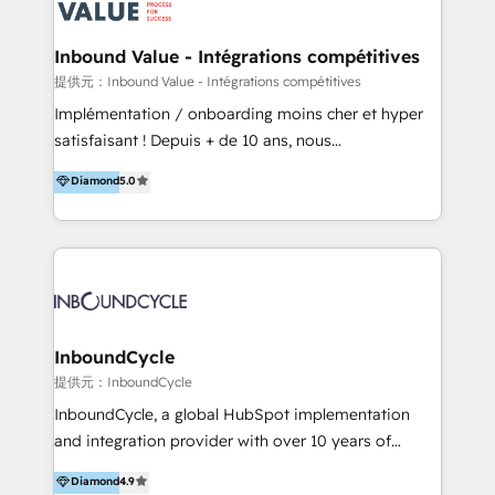
ーーーーーーーーーーーーーーーーーーー 【プロジェ
年に国内初のBtoB営業DXに関する書籍『業務効率化か
クトの主な進め方】 -オンライン無料相談（初回60〜
らはじめるBtoB営業DX BtoB営業もここまでデジタル
Inbound Value - Intégrations compétitives
90分程度） -現状課題の抽出、現実的な目標の確認 -要
化できる! 」を出版いたしました。 HubSpotの導入／
提供元：Inbound Value - Intégrations compétitives
件整理、必要十分なHubSpot製品の組合せのご提案 -お
活用支援以外にも、下記のようなサービスを提供してい
Implémentation / onboarding moins cher et hyper
見積り提示・ご承認、スケジュール決定、プロジェクト
ます。 - ABMターゲット定義 / リスト作成 - カスタマ
satisfaisant ! Depuis + de 10 ans, nous
キックオフ -マーケティング戦略策定（KGI）、ウェブ
ージャーニー設計 - CRM / MA / SFAの設計 / 構築 / 定
accompagnons des entreprises dans
戦略・戦術の設計（KPI） -全体導線遷移設計、ビジュ
Diamond
5.0
着 - WEB / LP / BtoB-EC制作 - WEB広告(Google/FB
l’automatisation de leur croissance digitale via
アルデザイン制作 -コンテンツ制作（取材、写真・動画
他)運用 - 記事コンテンツ / 動画制作 - インサイドセー
HubSpot avec une approche compétitive. Nous
撮影、ライティングなど） -ノーコードCMSテーマテン
ルス代行 - 営業研修 / セールスイネーブルメント - ウ
aidons nos clients à générer plus de RDV en
プレート構築（CMS Hub） -顧客ライフサイクルステ
ェビナー / 展示会リード獲得 - BtoBマーケティング組
automatisant les tunnels d’acquisition digitaux. Nous
ージ定義・構築（CRM） -マーケティングシナリオ定
織構築
sommes une agence d’Inbound marketing et sales à
義・構築（Marketing Hub） -営業パイプラインの定
Paris, Montpellier et Rennes.
義・構築（Sales Hub） -外部システム連携
InboundCycle
（Salesforce,SanSan,freeeなどとのデータ連携） -テ
提供元：InboundCycle
スト公開・ブラウザチェック -本番公開、操作レクチャ
ー・マニュアル作成 -運用支援開始 ーーーーーーーーー
InboundCycle, a global HubSpot implementation
ーーーーーーーーーーーーーーーーーーーーー まずは
and integration provider with over 10 years of
ハブワンにお気軽にご相談ください。
experience, serves businesses in diverse industries.
Diamond
4.9
With offices in Spain, Chile, Mexico, and Brazil, our