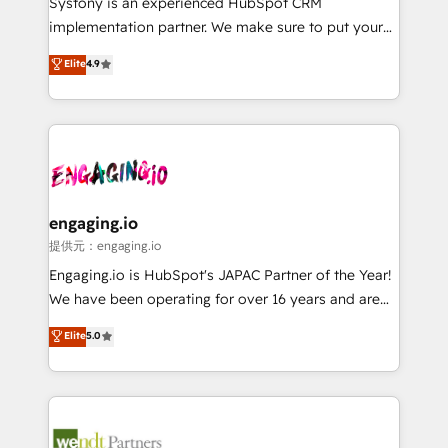
Systony is an experienced HubSpot CRM
broke. Built for mid-market reality—practical
implementation partner. We make sure to put your
solutions that work with your actual headcount and
organization's needs and goals first and think along
Elite
4.9
constraints. By the Numbers 🏆 Top 1% of all
with your organization. We are only satisfied once
HubSpot partners 🔄 Top 5% globally in client
you are too. Why Systony? - 20+ years of
retention 📅 8+ years of consistent results since 2017
experience with CRM, Marketing, Sales & Service
Who We Serve Revenue teams, marketing leaders,
implementations - 500+ successful onboardings -
and sales ops at mid-market companies ready to
Own back-end developers - Complex data
move beyond spreadsheets into unified systems
migrations (e.g. Salesforce, MS Dynamics, Perfect
that drive real business results.
View, SuperOffice) - Custom integrations (e.g. MS
engaging.io
Business Central, Navision, AX, SAP, Exact, AFAS) We
提供元：engaging.io
focus on growing B2B companies in the SME sector
Engaging.io is HubSpot's JAPAC Partner of the Year!
such as manufacturing, SaaS, business services and
We have been operating for over 16 years and are
wholesaler companies. As an experienced HubSpot
one of HubSpot's most experienced and technically
Elite
5.0
partner, we know how important user adoption is.
capable Agency Partners globally. We specialise in
That's why we have developed a step-by-step
complex CRM migrations, implementations,
implementation process that focuses on user
integrations, custom CMS portal development,
adoption. We’re experts on connecting data,
design & UX for mid to large to multi national
technology and people with each other. Together we
businesses. Our teams are based in North America