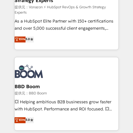
Strategy Experts
pour aligner les équipes marketing, commerciales et
support client (data migration, synchronisation API,
提供元：Vonazon ⚡ HubSpot RevOps & Growth Strategy
Experts
audit et maintenance) ➤ La création de sites internet
As a HubSpot Elite Partner with 150+ certifications
de conversion qui transforment les visiteurs en
and over 5,000 successful client engagements,
opportunités d'affaires ➤ La mise en place de
Vonazon turns marketing complexity into
stratégies d'acquisition marketing (SEO, SEA,
Elite
5.0
measurable, scalable growth. From onboarding to
inbound, automatisation marketing, ABM, IA,
enterprise-grade campaigns, our in-house team
emailing) Informations clés : - 10 ans d'expérience -
builds scalable strategies that drive long-term
100+ intégrations CRM HubSpot réussies - 40
revenue. ⚙️ HubSpot Integration & Optimization •
experts conseil - 150 certifications HubSpot
Seamless CRM, CMS, and automation setup •
cumulées
Complex platform migrations and data cleanups •
Custom APIs and third-party integrations 📈 End-to-
BBD Boom
End Revenue Acceleration • Lifecycle marketing and
提供元：BBD Boom
pipeline growth programs • Sales enablement tools
💥 Helping ambitious B2B businesses grow faster
and CRM optimization • Retention strategies with
with HubSpot. Performance and ROI focused. 💥
customer journey mapping 🏅 Elite-Level HubSpot
BBD Boom is the HubSpot partner that can help you
Elite
5.0
Execution • 750+ onboardings and 2,000+
to HubSpot Better. We work with your teams to
implementations • Deep expertise across marketing,
solve all your HubSpot challenges and improve user