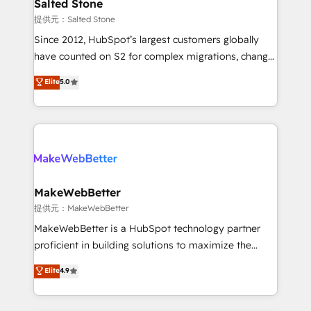
we turn complexity into clarity, human at global
Salted Stone
scale. 🏆 HubSpot’s CEO called us “the partner of the
提供元：Salted Stone
future.” Others agree it is proof of trust built through
Since 2012, HubSpot’s largest customers globally
measurable impact.
have counted on S2 for complex migrations, change
management, systems integration, and creative
Elite
5.0
solutions that deliver measurable impact and
transform brand experiences As one of the few full-
service creative agencies in the HubSpot
ecosystem, we blend strategy, technology, & award-
winning design to build scalable, globally
regionalized HubSpot websites, integrated
marketing campaigns, & RevOps frameworks that
MakeWebBetter
fuel long-term success We connect the entire
提供元：MakeWebBetter
customer lifecycle through seamless integrations,
MakeWebBetter is a HubSpot technology partner
ensure long-term adoption with change-
proficient in building solutions to maximize the
management programs, and align marketing, sales,
operational efficiency of HubSpot. The fastest-
Elite
4.9
and service to drive sustainable growth With 6 key
growing tech-enabler & facilitator, MakeWebBetter,
HubSpot accreditations and experience across
hands you the blend of HubSpot expertise &
hundreds of organizations in dozens of industries,