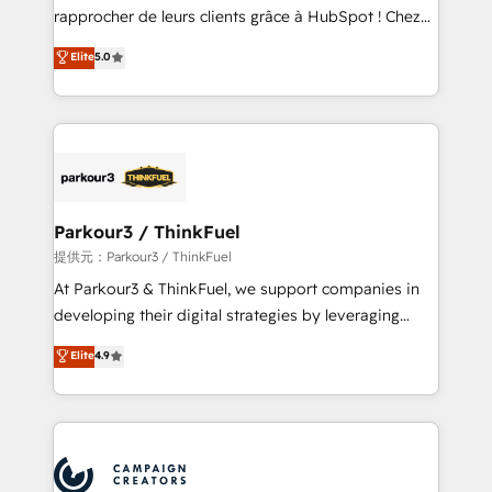
business services. We prepare a customized
rapprocher de leurs clients grâce à HubSpot ! Chez
business case that demonstrates the value and
DIGITALISIM, nous avons l'intime conviction que la
Elite
5.0
impact of your digital transformation, including a
réussite des entreprises passe par l’innovation web,
detailed financial rationale with a focus on ROI and
le marketing digital, et la relation client ! C'est
TCO. As a trusted extension of your team, we
pourquoi, nos experts sont à la fois capables de
believe in the power of partnership. Together, we
gérer votre projet de création de site internet, votre
embark on a transformational journey that sets your
référencement, votre stratégie digitale et le pilotage
business up for long-term success. Unlock your
et l'intégration d'HubSpot ! Les grandes phases d'un
business. If not now, when?
projet HubSpot avec DIGITALISIM : 🧽 Nettoyage,
Parkour3 / ThinkFuel
migration et intégration des bases de données. 🚀
提供元：Parkour3 / ThinkFuel
Développement des interfaces avec vos logiciels
At Parkour3 & ThinkFuel, we support companies in
métiers ⚙️ Configuration de la plateforme HubSpot
developing their digital strategies by leveraging
📈 Configuration de rapports et tableaux de bord 🤝
technologies and automating their marketing and
Elite
4.9
Book Process & Guidelines utilisateurs 🎓
sales processes to generate growth. Our offer spans
Formations des utilisateurs
from Strategy to Operations. We specialize in CRM
onboarding and implementation, web design, sales
& marketing automation, and digital marketing. With
extensive experience working with tech companies