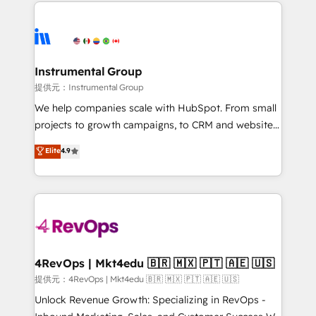
eminent solutions & integrations. Trust us to
there’s a good chance one of our globally integrated
streamline your HubSpot experience. 🚀HubSpot
teams has worked with clients just like you Let’s
Elite Partners with 10+ years of HubSpot experience
explore whether S2 is the partner you’ve been
🤝HubSpot Premier Integration partner 🤝Google
looking for...and get your next big initiative moving!
Premier Partner 2023 🌟5 HubSpot Accreditations 🌟
Instrumental Group
Won HubSpot Theme Challenge 2021 🌟INBOUND’19
提供元：Instrumental Group
HubSpot Rising Star Why us? Harnessing the full
We help companies scale with HubSpot. From small
potential of the powerful HubSpot CRM. ✔️A team of
projects to growth campaigns, to CRM and websites.
HubSpot experts backed by over 10+ years of
Hire an agency that's experienced in every inch of
Elite
4.9
HubSpot experience ✔️Flexible pricing models —
HubSpot and willing to work hand-in-hand with your
Hourly-fee (assigned one Dedicated HubSpot
team to simplify the complex and build a better
Admin); Monthly-fee (HubSpot Admin + Project
experience for your team and customers.
Manager); and Fixed Project Cost (as per
requirement). ✔️Helped over 25,000+ customers so
far with our HubSpot solutions. ✔️Bespoke apps &
on-demand bundle services. Connect with us today!
4RevOps | Mkt4edu 🇧🇷 🇲🇽 🇵🇹 🇦🇪 🇺🇸
提供元：4RevOps | Mkt4edu 🇧🇷 🇲🇽 🇵🇹 🇦🇪 🇺🇸
Unlock Revenue Growth: Specializing in RevOps -