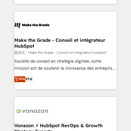
Accreditation, securely sync data across... 🔄 any
HubSpot into a genuine growth engine. Named
apps, in any direction. Stuck on your old CRM..?
HubSpot's Global Partner of the Year in 2024,
Migrate | seamlessly off your old CRM onto a clean
consistently ranked among their top 5 partners
new HubSpot portal with Advanced Website and
worldwide, and with over 15 years in the ecosystem,
CRM Migrations using our in-house "HubScrub" Tool.
Huble has built a track record that speaks for itself.
One company, one operating model, delivering
Make the Grade - Conseil et intégrateur
HubSpot
across offices and consulting teams in the UK, USA,
Canada, Germany, France, Belgium, Singapore, and
提供元：Make the Grade - Conseil et intégrateur HubSpot
South Africa. Certified compliant with ISO/IEC
Société de conseil en stratégie digitale, notre
27001:2022 and ISO 9001:2015 across all seven
mission est de soutenir la croissance des entreprises
international offices and 175+ employees.
B2B à travers l’acquisition de nouveaux clients,
Elite
4.9
l'intégration CRM et le développement des revenus
auprès de vos comptes existants. En France et à
l'international, nous travaillons avec des ETI
ambitieuses, des grands groupes voulant aller au-
delà d’une simple transformation digitale et des
startups florissantes. Nos 3 grandes expertises sont :
➤ L’intégration de CRM et de méthodologie RevOps
Vonazon ⚡ HubSpot RevOps & Growth