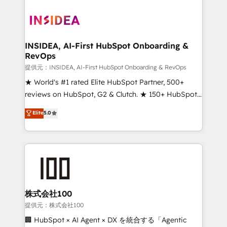
INSIDEA, AI-First HubSpot Onboarding &
RevOps
提供元：INSIDEA, AI-First HubSpot Onboarding & RevOps
★ World's #1 rated Elite HubSpot Partner, 500+
reviews on HubSpot, G2 & Clutch. ★ 150+ HubSpot
Certified Experts & Trainers across the team ★
Elite
5.0
1,500+ implementations across five continents ★ AI-
First, RevOps-led, Onboarding obsessed ★
Company of the Year 2024/25 INSIDEA helps
growing companies turn HubSpot into a revenue
engine. We onboard your team, migrate your data,
and build AI-powered workflows that drive adoption
from week one, in your time zone. What we do ➤
株式会社100
Onboarding: Live in weeks, with workflows built
提供元：株式会社100
around your business, not a template. ➤ Migration:
🏢 HubSpot × AI Agent × DX を統合する「Agentic