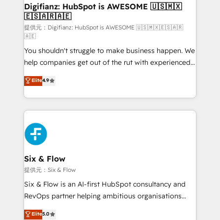
framework, meaning we've been accredited by
Digifianz: HubSpot is AWESOME 🇺🇸🇲🇽
🇪🇸🇦🇷🇦🇪
HubSpot and vetted by the CCS, which means we
can support public sector companies as well the
提供元：Digifianz: HubSpot is AWESOME 🇺🇸🇲🇽🇪🇸🇦🇷
🇦🇪
other ones listed in our profile. Our services: -
You shouldn't struggle to make business happen. We
HubSpot implementation - HubSpot CMS website
help companies get out of the rut with experienced,
build We can do lots of things. But everything we do
process-oriented teams implementing HubSpot
is there for you to: - Grow revenue, and run your
Elite
4.9
Marketing, Sales, Service, CMS and Operations Hub,
business more efficiently - Build stronger
so selling and actually engaging with your customers
relationships with customers - Make better
feels easy and pain-free. We are a top ranked
decisions with data - Find a new voice and reach
HubSpot Elite Partner, winner of Rookie of the Year
more people - Get the most out of your HubSpot
and Customer First Awards, 4.9/5 rating in HubSpot
investment
Reviews and 4.9/5 rating in Clutch Reviews. Digifianz
helps the following industries: logistics & 3PL, home
Six & Flow
improvement & construction, branding and
提供元：Six & Flow
commercialization, real estate, health, education,
Six & Flow is an AI-first HubSpot consultancy and
SaaS, Software Dev & IT and consulting, make the
RevOps partner helping ambitious organisations
most out of their HubSpot experience operating in
grow with clarity, confidence, and intelligence.
Elite
5.0
the United States, EU, UAE, Mexico and Latin
Operating across the UK, Netherlands, Ireland, and