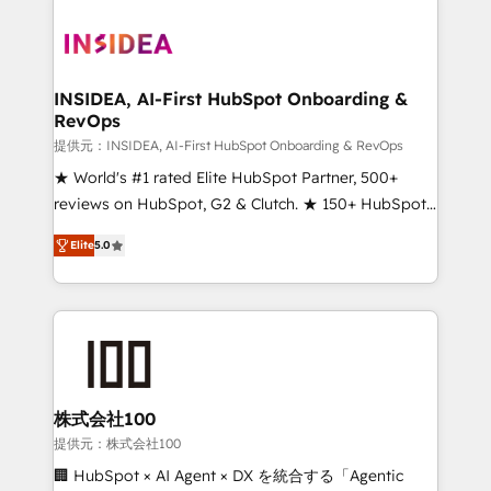
INSIDEA, AI-First HubSpot Onboarding &
RevOps
提供元：INSIDEA, AI-First HubSpot Onboarding & RevOps
★ World's #1 rated Elite HubSpot Partner, 500+
reviews on HubSpot, G2 & Clutch. ★ 150+ HubSpot
Certified Experts & Trainers across the team ★
Elite
5.0
1,500+ implementations across five continents ★ AI-
First, RevOps-led, Onboarding obsessed ★
Company of the Year 2024/25 INSIDEA helps
growing companies turn HubSpot into a revenue
engine. We onboard your team, migrate your data,
and build AI-powered workflows that drive adoption
from week one, in your time zone. What we do ➤
株式会社100
Onboarding: Live in weeks, with workflows built
提供元：株式会社100
around your business, not a template. ➤ Migration:
🏢 HubSpot × AI Agent × DX を統合する「Agentic