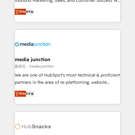
Inbound Marketing, Sales, and Customer Success We
specialize in driving revenue growth for companies
Elite
4.9
across industries through tailored marketing, sales,
and customer success strategies, utilizing RevOps
methodologies. As Latin America's largest HubSpot
partner and a global leader in education market, we
offer unparalleled insights. Operating in five
countries—Brazil, UAE (Abu Dhabi/Dubai/Sharjah),
Mexico, USA, and Portugal—we've executed over a
media junction
hundred successful operations. Our approach,
提供元：media junction
rooted in RevOps principles, integrates analysis,
We are one of HubSpot's most technical & proficient
training, planning, and qualification. Leveraging
partners in the area of re-platforming, website
technology, data analytics, CRM optimization, and
design & development. We specialize in multi-hub
inbound marketing tactics, we focus on
Elite
5.0
implementations for mid-market & enterprise
understanding, nurturing, and converting leads.
companies. We are woman-owned, powered by
Partner with us to unlock your business's full
coffee, and we ❤️ dogs. We produce award-winning
potential and achieve sustained growth in today's
work for our clients. 🏆2023 Technical Expertise
competitive market.
Impact Award 🏆2022 Technical Expertise Impact
Award 🏆2022 Platform Migration Excellence Impact