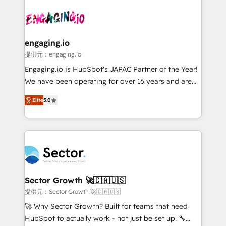
Who We Serve Revenue teams, marketing leaders,
implementations - 500+ successful onboardings -
and sales ops at mid-market companies ready to
Own back-end developers - Complex data
move beyond spreadsheets into unified systems
migrations (e.g. Salesforce, MS Dynamics, Perfect
that drive real business results.
View, SuperOffice) - Custom integrations (e.g. MS
engaging.io
Business Central, Navision, AX, SAP, Exact, AFAS) We
提供元：engaging.io
focus on growing B2B companies in the SME sector
Engaging.io is HubSpot's JAPAC Partner of the Year!
such as manufacturing, SaaS, business services and
We have been operating for over 16 years and are
wholesaler companies. As an experienced HubSpot
one of HubSpot's most experienced and technically
partner, we know how important user adoption is.
Elite
5.0
capable Agency Partners globally. We specialise in
That's why we have developed a step-by-step
complex CRM migrations, implementations,
implementation process that focuses on user
integrations, custom CMS portal development,
adoption. We’re experts on connecting data,
design & UX for mid to large to multi national
technology and people with each other. Together we
businesses. Our teams are based in North America
strive for optimal customer processes and
and APAC. We are HubSpot's top-ranked Advanced
experiences. Systony – We believe you can grow!
Implementation Certified Partner and we contribute
Sector Growth 🚀🇨🇦🇺🇸
to their advisory council. We strive to do 'good work
提供元：Sector Growth 🚀🇨🇦🇺🇸
with good people' and have worked with incredible
🚀 Why Sector Growth? Built for teams that need
brands. You can see some of them on our website,
HubSpot to actually work - not just be set up. 🔧