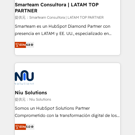
better together 🏆
Smarteam Consultora | LATAM TOP
PARTNER
提供元：Smarteam Consultora | LATAM TOP PARTNER
Smarteam es un HubSpot Diamond Partner con
presencia en LATAM y EE. UU., especializado en
implementaciones de HubSpot, integraciones API y
Elite
4.8
optimización de procesos comerciales con IA. Con
más de 6 años de experiencia, hemos liderado 100+
implementaciones conectando HubSpot con SAP,
ERPs, e-commerce, plataformas financieras,
WhatsApp y sistemas logísticos. Nuestro equipo
multicultural trabaja en español, inglés y portugués,
uniendo visión estratégica y excelencia técnica para
Niu Solutions
generar resultados medibles. Apoyamos a empresas
提供元：Niu Solutions
de construcción, educación, tecnología, retail, e-
Somos un HubSpot Solutions Partner
commerce, salud, financieras, seguros y servicios,
Comprometido con la transformación digital de los
ayudándolas a conectar sistemas, escalar equipos y
procesos comerciales de las empresas en
tomar decisiones basadas en datos. 🌎 Highlights:
Elite
5.0
Latinoamérica, con un enfoque en Marketing, Ventas
5+ años como partner HubSpot 100+