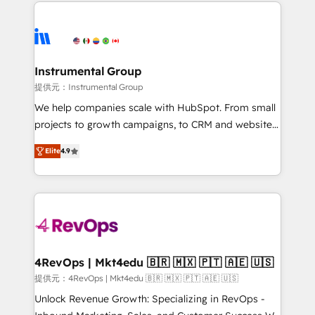
eminent solutions & integrations. Trust us to
there’s a good chance one of our globally integrated
streamline your HubSpot experience. 🚀HubSpot
teams has worked with clients just like you Let’s
Elite Partners with 10+ years of HubSpot experience
explore whether S2 is the partner you’ve been
🤝HubSpot Premier Integration partner 🤝Google
looking for...and get your next big initiative moving!
Premier Partner 2023 🌟5 HubSpot Accreditations 🌟
Instrumental Group
Won HubSpot Theme Challenge 2021 🌟INBOUND’19
提供元：Instrumental Group
HubSpot Rising Star Why us? Harnessing the full
We help companies scale with HubSpot. From small
potential of the powerful HubSpot CRM. ✔️A team of
projects to growth campaigns, to CRM and websites.
HubSpot experts backed by over 10+ years of
Hire an agency that's experienced in every inch of
HubSpot experience ✔️Flexible pricing models —
Elite
4.9
HubSpot and willing to work hand-in-hand with your
Hourly-fee (assigned one Dedicated HubSpot
team to simplify the complex and build a better
Admin); Monthly-fee (HubSpot Admin + Project
experience for your team and customers.
Manager); and Fixed Project Cost (as per
requirement). ✔️Helped over 25,000+ customers so
far with our HubSpot solutions. ✔️Bespoke apps &
on-demand bundle services. Connect with us today!
4RevOps | Mkt4edu 🇧🇷 🇲🇽 🇵🇹 🇦🇪 🇺🇸
提供元：4RevOps | Mkt4edu 🇧🇷 🇲🇽 🇵🇹 🇦🇪 🇺🇸
Unlock Revenue Growth: Specializing in RevOps -