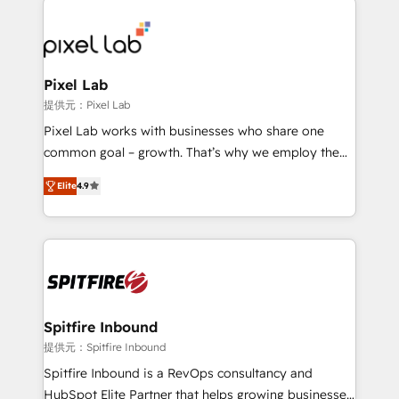
creating impactful inbound marketing strategies
from end-to-end. Teams of marketing specialists,
developers, copywriters and designers work side by
side to meet the specific demands of every client
Pixel Lab
and project. Dedicated HubSpot teams combine all
提供元：Pixel Lab
skills for HubSpot projects from strategy to
Pixel Lab works with businesses who share one
implementation and training. Skilled in-house
common goal – growth. That’s why we employ the
developers are building HubSpot CMS websites and
latest innovations in disruptive technology in our
complex API integrations with external platforms.
Elite
4.9
approach to web design, sales enablement and
Working from several campuses across Belgium, The
inbound marketing that deliver month-on-month
Netherlands, Denmark and Sweden, iO currently
growth for our client's businesses. These methods
supports the growth of big and small companies
are confirmed by data-driven results so you can see
such as Brussels Airport, Volvo, Farmaline, Agilitas,
exactly where your marketing budget is being used
Streamz and Michelin.
and how. In a few months, you can boost leads, ROI
and overall revenue to a level not feasible with
Spitfire Inbound
traditional methods. If you’re a frustrated marketing
提供元：Spitfire Inbound
manager or business owner sick of wasting budget
Spitfire Inbound is a RevOps consultancy and
with generic agencies and their outdated methods,
HubSpot Elite Partner that helps growing businesses