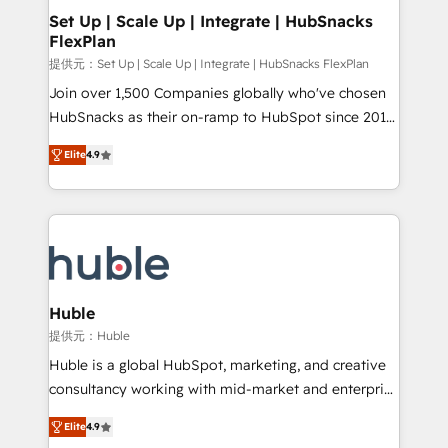
Award 🏆2020 Elite Solutions Partner 🏆2019
Set Up | Scale Up | Integrate | HubSnacks
FlexPlan
Integrations HubSpot Impact Award 🏆2019
Marketing Enablement HubSpot Impact Award 🏆
提供元：Set Up | Scale Up | Integrate | HubSnacks FlexPlan
2018 Website Design HubSpot Impact Award 🏆2017
Join over 1,500 Companies globally who've chosen
Website Design HubSpot Impact Award 🏆2016
HubSnacks as their on-ramp to HubSpot since 2014
Growth-Driven Design Agency of the Year 🏆2016
Simple pay-as-you-go plans that accelerate value...
Elite
4.9
Sales Enablement HubSpot Impact Award 🏆2015
1️⃣ Set Up | Onboarding New or Check-fixing existing
Growth-Driven Design Agency of the Year 🏆2015
HubSpot portals 2️⃣ Scale Up | 100% HubSpot Task
Became the 5th Agency to reach Diamond 🏆2014
Execution... Global 24/7 ... All Experts 3️⃣ Integrate |
HubSpot COS Performance Award 🏆2014 HubSpot
your entire Tech Stack with Custom Integrations
COS Design Award 🏆2013 HubSpot Marketplace
Slash months from your API Integration project... ⬅️
Provider of the Year 🏆2011 Became a HubSpot
Click "Contact Business" ⬅️ to access 150+ Kickstart
Partner 📆Founded in 1997
Integration templates that put HubSpot in the center
Huble
of your tech stack, syncing... 🛍️ Shopify or
提供元：Huble
WooCommerce 💲 Stripe or Paypal 💰 Sage or
Huble is a global HubSpot, marketing, and creative
Netsuite 🤖 Google or Microsoft ✍️ DocuSign or
consultancy working with mid-market and enterprise
PandaDoc 🌐 Avalara or Quaderno HubSnacks holds
businesses. We go beyond implementation, shaping
the rare Advanced "Custom Integrations"
Elite
4.9
the strategy, processes, and teams that turn