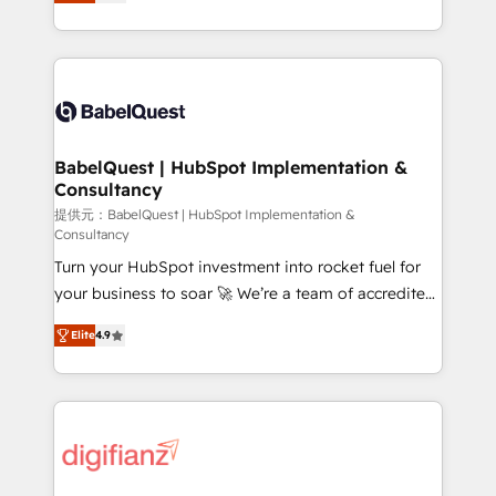
Welcome to our Profile! We help with: • CRM
nurturing sequences. - Cross-hub setup across
implementation, reports, workflows, and team
Marketing, Sales, Operations, and Service Hubs. -
training • CRM migration from Salesforce, Pipedrive,
Ongoing optimization, managed support, and
Dynamics and others • Technical projects including
scalable retainers. Let’s make HubSpot your most
custom API integrations • AI governance for
powerful growth engine. Built to convert, scale, and
HubSpot-centred operations A little about us: •
drive results.
Boutique 'Elite' team of 12 • 150+ clients across Sales
BabelQuest | HubSpot Implementation &
Consultancy
Hub, Marketing Hub, Service Hub, Data Hub and
CMS • ISO/IEC 27001:2022, ISO 9001:2015, and ISO
提供元：BabelQuest | HubSpot Implementation &
Consultancy
42001:2023 certified - the AI management standard •
Turn your HubSpot investment into rocket fuel for
GuardHub: our AI governance framework, built on
your business to soar 🚀 We’re a team of accredited
ISO 42001 Ready for the next step? Click the 👈
HubSpot experts ready to help you. We can
'𝗖𝗼𝗻𝘁𝗮𝗰𝘁 𝗯𝘂𝘀𝗶𝗻𝗲𝘀𝘀' button to get in touch (𝘸𝘦'𝘳𝘦
Elite
4.9
implement the platform into complex business
𝘴𝘶𝘱𝘦𝘳 𝘳𝘦𝘴𝘱𝘰𝘯𝘴𝘪𝘷𝘦)
environments, optimise what you've got and make
sure you can actually use it, build your website in
HubSpot or create an inbound marketing strategy
for you and execute it on HubSpot. We are on the
G-Cloud 14 CCS (Crown Commercial Service)