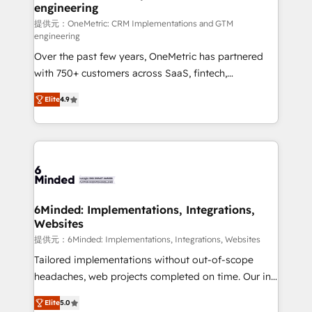
engineering
that simplify complexity, boost performance, and
turn innovation into real impact. 🌍 Highlights •
提供元：OneMetric: CRM Implementations and GTM
engineering
HubSpot Partner since 2012 • 2022 EMEA Impact
Over the past few years, OneMetric has partnered
Award: Best Integration • 150+ successful HubSpot
with 750+ customers across SaaS, fintech,
projects • Clients in 30+ industries • Proprietary
healthcare, real estate, and other industries. With
technology for integrations • Multilingual team:
Elite
4.9
150+ HubSpot-certified experts, we deliver scalable
English, Spanish, Portuguese & Italian 👉 Grow
solutions to complex GTM and RevOps challenges.
smarter with AI and HubSpot.
Our Expertise 🔹 Onboarding & Implementation:
Accredited HubSpot Partner, ensuring smooth setup
tailored to your GTM motion. 🔹 Migrations: Move
from other CRMs to HubSpot without data loss or
downtime. 🔹 RevOps Strategy: Align teams,
6Minded: Implementations, Integrations,
Websites
processes, and data to drive revenue efficiency. 🔹
Integrations: Connect HubSpot with your tech stack
提供元：6Minded: Implementations, Integrations, Websites
for better adoption. 🔹 Custom Solutions: Build
Tailored implementations without out-of-scope
tailored apps, workflows, and configurations. We are
headaches, web projects completed on time. Our in-
SOC 2 Type II and ISO 27001 certified, reinforcing
house team of certified CRM architects, experts,
Elite
5.0
our commitment to data security and compliance. At
developers, designers, and marketers handles all