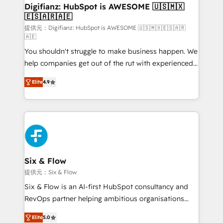
framework, meaning we've been accredited by
Digifianz: HubSpot is AWESOME 🇺🇸🇲🇽
🇪🇸🇦🇷🇦🇪
HubSpot and vetted by the CCS, which means we
can support public sector companies as well the
提供元：Digifianz: HubSpot is AWESOME 🇺🇸🇲🇽🇪🇸🇦🇷
🇦🇪
other ones listed in our profile. Our services: -
You shouldn't struggle to make business happen. We
HubSpot implementation - HubSpot CMS website
help companies get out of the rut with experienced,
build We can do lots of things. But everything we do
process-oriented teams implementing HubSpot
is there for you to: - Grow revenue, and run your
Elite
4.9
Marketing, Sales, Service, CMS and Operations Hub,
business more efficiently - Build stronger
so selling and actually engaging with your customers
relationships with customers - Make better
feels easy and pain-free. We are a top ranked
decisions with data - Find a new voice and reach
HubSpot Elite Partner, winner of Rookie of the Year
more people - Get the most out of your HubSpot
and Customer First Awards, 4.9/5 rating in HubSpot
investment
Reviews and 4.9/5 rating in Clutch Reviews. Digifianz
helps the following industries: logistics & 3PL, home
Six & Flow
improvement & construction, branding and
提供元：Six & Flow
commercialization, real estate, health, education,
Six & Flow is an AI-first HubSpot consultancy and
SaaS, Software Dev & IT and consulting, make the
RevOps partner helping ambitious organisations
most out of their HubSpot experience operating in
grow with clarity, confidence, and intelligence.
the United States, EU, UAE, Mexico and Latin
Elite
5.0
Operating across the UK, Netherlands, Ireland, and