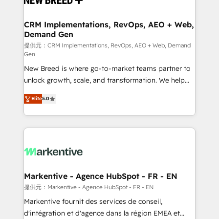
定の代行ではなく、設計の責任」を引き受け、部門横断
technical development team. - 19 HubSpot-certified
の統合・浸透・変革管理を実行します。 ▸ CMS戦略設
trainers to drive platform adoption. 📈 Revenue
CRM Implementations, RevOps, AEO + Web,
計・構築：リード獲得・CVR・SEOを前提にした情報設
Demand Gen
Generation - Full-funnel marketing and high-
計・導線設計・テンプレート設計をContent Hubで一体
performance advertising via Point Success Media. -
提供元：CRM Implementations, RevOps, AEO + Web, Demand
Gen
提供。 ▸ 既存CRM・MAからの移行支援：Salesforce・
Expert deployment of Breeze AI and custom agents
Marketo・Pardot等からの移行、カスタム設計、履歴
New Breed is where go-to-market teams partner to
to automate growth. 🏆 Elite Excellence - 8 platform
データ移行と活用設計まで。 ▸ AEO対応：ChatGPT・
unlock growth, scale, and transformation. We help
accreditations and deep HIPAA-compliance
Perplexity等のAI検索からの流入・引用を前提にコンテ
companies activate HubSpot’s AI-powered
expertise. - A team of 250+ experts dedicated to
Elite
5.0
ンツとサイト構造を最適化。 🏆 なぜ100incを選ぶの
customer platform and operationalize HubSpot’s
your resilient growth.
か？ ✓ HubSpot Eliteパートナー認定 ✓ HubSpotアワ
Loop Marketing framework through expert-led
ード受賞・HUGリーダー ✓ ISO27001:2022 /
services, smart agents, and purpose-built apps,
ISO9001:2015 取得 ✓ 400社以上の導入実績 ✓
tailored to your business. Together, we unlock
HubSpot大百科 出版 CRM・AI活用に関するご相談、現
results, fast. ⚙️CRM & RevOps: Align all Hubs to your
状整理の壁打ちなど、構想段階からお気軽にお問い合わ
buyer journey for clean data, scalability, & reporting.
せください。
🎯Demand Gen & ABM: Drive pipeline with inbound,
Markentive - Agence HubSpot - FR - EN
ABM, AEO, SEO, & paid media. 👩‍💻Web Design:
提供元：Markentive - Agence HubSpot - FR - EN
Build high-performing websites with UX, messaging,
Markentive fournit des services de conseil,
& conversion strategy that drive results. 🤖AI
d'intégration et d'agence dans la région EMEA et