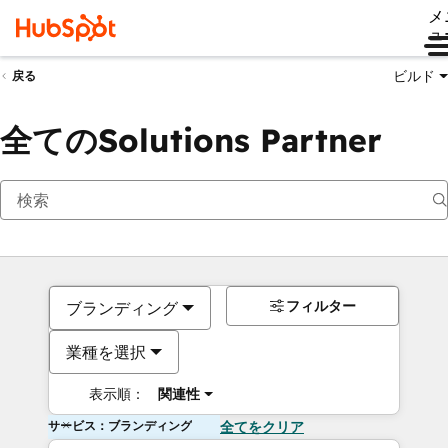
メ
ュ
ビルド
戻る
全てのSolutions Partner
フィルター
ブランディング
業種を選択
表示順：
関連性
サービス：ブランディング
全てをクリア