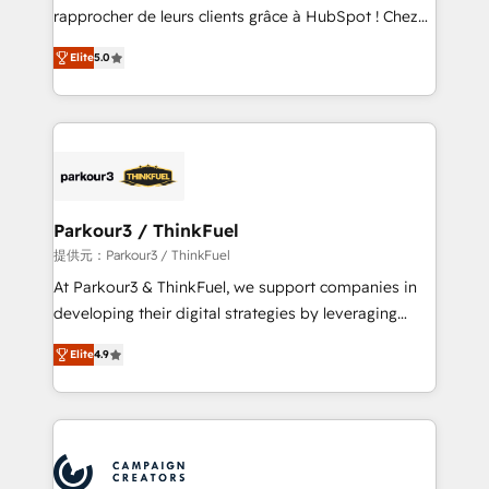
business services. We prepare a customized
rapprocher de leurs clients grâce à HubSpot ! Chez
business case that demonstrates the value and
DIGITALISIM, nous avons l'intime conviction que la
impact of your digital transformation, including a
Elite
5.0
réussite des entreprises passe par l’innovation web,
detailed financial rationale with a focus on ROI and
le marketing digital, et la relation client ! C'est
TCO. As a trusted extension of your team, we
pourquoi, nos experts sont à la fois capables de
believe in the power of partnership. Together, we
gérer votre projet de création de site internet, votre
embark on a transformational journey that sets your
référencement, votre stratégie digitale et le pilotage
business up for long-term success. Unlock your
et l'intégration d'HubSpot ! Les grandes phases d'un
business. If not now, when?
projet HubSpot avec DIGITALISIM : 🧽 Nettoyage,
Parkour3 / ThinkFuel
migration et intégration des bases de données. 🚀
提供元：Parkour3 / ThinkFuel
Développement des interfaces avec vos logiciels
At Parkour3 & ThinkFuel, we support companies in
métiers ⚙️ Configuration de la plateforme HubSpot
developing their digital strategies by leveraging
📈 Configuration de rapports et tableaux de bord 🤝
technologies and automating their marketing and
Book Process & Guidelines utilisateurs 🎓
Elite
4.9
sales processes to generate growth. Our offer spans
Formations des utilisateurs
from Strategy to Operations. We specialize in CRM
onboarding and implementation, web design, sales
& marketing automation, and digital marketing. With
extensive experience working with tech companies