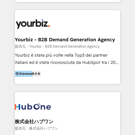
y Servicio al Cliente. Somos un equipo de trabajo
implementaciones en LATAM y EE. UU. Expertise en
multidisciplinario de alto rendimiento, con
integraciones vía API Top #7 HubSpot Partner
conocimiento y experiencia enfocado en: 1.
LATAM 2025 🏆 Impulsamos crecimiento con CRM +
Optimizar la eficiencia operativa de nuestros
IA en múltiples industrias. 👉 ¿Listo para transformar
clientes 2. Mejorar la experiencia del cliente 3.
tus procesos comerciales?
Asegurar resultados medibles Nos especializamos
Yourbiz - B2B Demand Generation Agency
en bancos, seguros, e-commerce, Desarrolladores
提供元：Yourbiz - B2B Demand Generation Agency
Inmobiliarios y Empresas Distribuidoras de
Yourbiz è stata più volte nella Top3 dei partner
Productos
italiani ed è stata riconosciuta da HubSpot tra i 20
migliori partner EMEA per la gestione del cliente.
Diamond
5.0
Stiamo accompagnando oltre 100 aziende nella
digitalizzazione e ottimizzazione dei processi di
marketing e vendita. Il nostro metodo DAM è stato
validato da oltre 350 manager: inizia con una precisa
mappatura dei canali di acquisizione dei contatti e
dei processi aziendali. Siamo accreditati da
HubSpot come fornitore ufficiale per le integrazioni
株式会社ハブワン
tra il CRM e altri sistemi aziendali, tra cui SAP,
提供元：株式会社ハブワン
AS400, TeamSystem. HubSpot ci ha riconosciuto