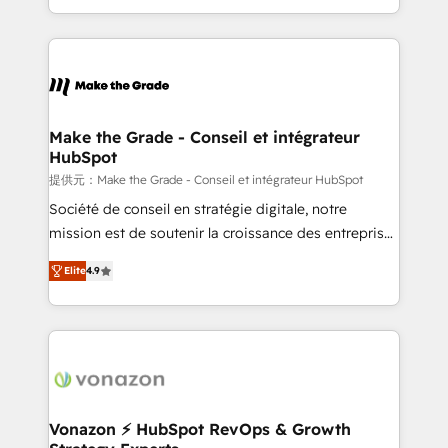
Accreditation, securely sync data across... 🔄 any
HubSpot into a genuine growth engine. Named
apps, in any direction. Stuck on your old CRM..?
HubSpot's Global Partner of the Year in 2024,
Migrate | seamlessly off your old CRM onto a clean
consistently ranked among their top 5 partners
new HubSpot portal with Advanced Website and
worldwide, and with over 15 years in the ecosystem,
CRM Migrations using our in-house "HubScrub" Tool.
Huble has built a track record that speaks for itself.
One company, one operating model, delivering
Make the Grade - Conseil et intégrateur
HubSpot
across offices and consulting teams in the UK, USA,
Canada, Germany, France, Belgium, Singapore, and
提供元：Make the Grade - Conseil et intégrateur HubSpot
South Africa. Certified compliant with ISO/IEC
Société de conseil en stratégie digitale, notre
27001:2022 and ISO 9001:2015 across all seven
mission est de soutenir la croissance des entreprises
international offices and 175+ employees.
B2B à travers l’acquisition de nouveaux clients,
Elite
4.9
l'intégration CRM et le développement des revenus
auprès de vos comptes existants. En France et à
l'international, nous travaillons avec des ETI
ambitieuses, des grands groupes voulant aller au-
delà d’une simple transformation digitale et des
startups florissantes. Nos 3 grandes expertises sont :
➤ L’intégration de CRM et de méthodologie RevOps
Vonazon ⚡ HubSpot RevOps & Growth