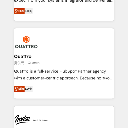
expect from your systems integrator and deliver all
the agency services you'd expect from your
Elite
5.0
HubSpot Solutions Partner. As one of the UK's
longest-standing partners, we are experts at
maximising the value of the HubSpot platform and
building an integrated growth stack that brings your
business, operational and technical requirements to
life, and creates a 360˚ view of your customer to
help your teams do more. We specialise in HubSpot
Quattro
technical services, website design and development
提供元：Quattro
as well as agency services that help set you up for
Quattro is a full-service HubSpot Partner agency
success. Now, more than ever you need to connect
with a customer-centric approach. Because no two
and align your website and marketing to sales and
clients have the same needs, Quattro offer a
customer service. It's time to empower your teams
Elite
5.0
bespoke approach for every client. Services include
to create great customer experiences that generate
business growth strategies, sales enablement, CRM
more leads, close more business and engage your
set-up, Migrations, Integrations, Enterprise level
customers. Let's work side-by-side to make it
Sales Hub, Marketing Hub, Customer Support Hub,
happen.
Ops Hub Software, inbound marketing strategy,
content strategies, branding, HubSpot CMS,