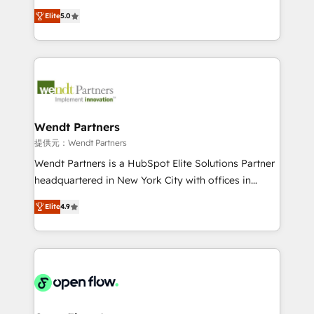
along with plenty of case studies.
HubSpot Experts: Onboarding, migrations,
Elite
5.0
automation, and training built for adoption. ⚡ Highly
Technical Execution: ERP, EMR and Custom
Integrations; complex builds delivered in weeks, not
months. 🤖 AI Consulting & Agents: AI-powered
workflows; automation agents; process optimization
inside HubSpot. 🏆 Industry Experience: 🏥
Healthcare: HIPAA implementations; secure data
Wendt Partners
workflows 💼 Financial Services: compliant
提供元：Wendt Partners
workflows; audit-ready reporting ⚖️ Legal: client
Wendt Partners is a HubSpot Elite Solutions Partner
intake; pipeline and document workflows 🛒 E-
headquartered in New York City with offices in
Commerce: Shopify, WooCommerce; lifecycle and
Toronto, London and Melbourne. As a global
revenue automation 🏢 Real Estate: deal pipelines;
Elite
4.9
HubSpot partner, we specialize in working with
portfolio and lifecycle management 🏭
sophisticated B2B companies to implement the
Manufacturing: ERP integrations; operational
HubSpot CRM platform across client organizations.
alignment 🛡️ Compliance & Data Considerations:
Our vertical market expertise includes
HIPAA-aware; CASL-compliant; GDPR-ready
industrial/manufacturing, professional services,
implementations where required 💡 Why 500+
architecture/engineering/construction (AEC),
Clients Choose Us: Elite Partner; technical, fast, and