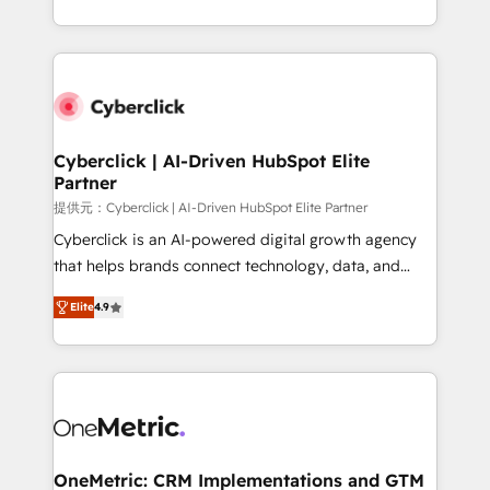
America. From casual user to super fan: make
Canada, we’ve delivered thousands of successful
HubSpot an experience you LOVE!
HubSpot projects for mid-market and enterprise
clients worldwide, with over 10 years experience. We
combine HubSpot, data, and AI to design connected
go-to-market systems that align people, process,
and technology for predictable, scalable revenue
Cyberclick | AI-Driven HubSpot Elite
Partner
growth. Our expertise spans RevOps, CRM and data
architecture, AI enablement, and strategic marketing,
提供元：Cyberclick | AI-Driven HubSpot Elite Partner
delivered through our proprietary FLAIR framework
Cyberclick is an AI-powered digital growth agency
for responsible AI adoption. As a HubSpot Elite
that helps brands connect technology, data, and
Partner and ISO 27001:2022 certified consultancy,
creativity to achieve measurable results. Founded in
Elite
4.9
we blend strategy, creativity, and technology to help
Barcelona and operating across Spain, LATAM, and
organisations scale smarter and grow stronger.
the UK, we support global companies in building
smarter marketing, sales, and customer success
strategies. As the only HubSpot Elite Partner in
Iberia (Spain & Portugal), we combine human insight
with intelligent automation to drive sustainable
growth. Our multidisciplinary team designs solutions
OneMetric: CRM Implementations and GTM