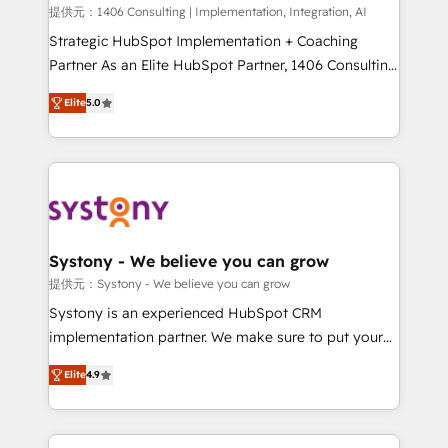
Portuguese, and English to design scalable strategies
提供元：1406 Consulting | Implementation, Integration, AI
that drive measurable growth. 🌎 Highlights: • 10+
Strategic HubSpot Implementation + Coaching
years as a HubSpot partner. • 2023 Impact Awards:
Partner As an Elite HubSpot Partner, 1406 Consulting
Platform Migration Excellence. • Top 3 Partner of the
helps mid-market revenue teams transform how
Elite
5.0
Year LATAM 2022, 2023, 2024, 2025. • Partner of the
they sell, market, and serve. We don't just build your
Year 2024. • Organizer of Aliados.ai (AI, marketing &
HubSpot—we teach your team to own it, then stay
tech global congress). 👉 Ready to scale your
to help you keep winning. What We Do ⚙️ CRM
business with HubSpot? Let Cebra’s experts help
Implementations across Marketing, Sales, Service,
you grow faster, smarter, and with impact.
Data & Content 📈 Sales & Marketing Alignment +
Revenue Team Enablement 🤖 Breeze AI & Custom
Agent Creation 🔄 Custom Integrations & Data
Systony - We believe you can grow
Migration Why 1406 We become part of your team.
提供元：Systony - We believe you can grow
Your team learns while we build. We fix what others
Systony is an experienced HubSpot CRM
broke. Built for mid-market reality—practical
implementation partner. We make sure to put your
solutions that work with your actual headcount and
organization's needs and goals first and think along
constraints. By the Numbers 🏆 Top 1% of all
Elite
4.9
with your organization. We are only satisfied once
HubSpot partners 🔄 Top 5% globally in client
you are too. Why Systony? - 20+ years of
retention 📅 8+ years of consistent results since 2017
experience with CRM, Marketing, Sales & Service