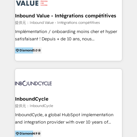
ーーーーーーーーーーーーーーーーーーー 【プロジェ
年に国内初のBtoB営業DXに関する書籍『業務効率化か
クトの主な進め方】 -オンライン無料相談（初回60〜
らはじめるBtoB営業DX BtoB営業もここまでデジタル
Inbound Value - Intégrations compétitives
90分程度） -現状課題の抽出、現実的な目標の確認 -要
化できる! 」を出版いたしました。 HubSpotの導入／
提供元：Inbound Value - Intégrations compétitives
件整理、必要十分なHubSpot製品の組合せのご提案 -お
活用支援以外にも、下記のようなサービスを提供してい
Implémentation / onboarding moins cher et hyper
見積り提示・ご承認、スケジュール決定、プロジェクト
ます。 - ABMターゲット定義 / リスト作成 - カスタマ
satisfaisant ! Depuis + de 10 ans, nous
キックオフ -マーケティング戦略策定（KGI）、ウェブ
ージャーニー設計 - CRM / MA / SFAの設計 / 構築 / 定
accompagnons des entreprises dans
戦略・戦術の設計（KPI） -全体導線遷移設計、ビジュ
着 - WEB / LP / BtoB-EC制作 - WEB広告(Google/FB
Diamond
5.0
l’automatisation de leur croissance digitale via
アルデザイン制作 -コンテンツ制作（取材、写真・動画
他)運用 - 記事コンテンツ / 動画制作 - インサイドセー
HubSpot avec une approche compétitive. Nous
撮影、ライティングなど） -ノーコードCMSテーマテン
ルス代行 - 営業研修 / セールスイネーブルメント - ウ
aidons nos clients à générer plus de RDV en
プレート構築（CMS Hub） -顧客ライフサイクルステ
ェビナー / 展示会リード獲得 - BtoBマーケティング組
automatisant les tunnels d’acquisition digitaux. Nous
ージ定義・構築（CRM） -マーケティングシナリオ定
織構築
sommes une agence d’Inbound marketing et sales à
義・構築（Marketing Hub） -営業パイプラインの定
Paris, Montpellier et Rennes.
義・構築（Sales Hub） -外部システム連携
InboundCycle
（Salesforce,SanSan,freeeなどとのデータ連携） -テ
提供元：InboundCycle
スト公開・ブラウザチェック -本番公開、操作レクチャ
ー・マニュアル作成 -運用支援開始 ーーーーーーーーー
InboundCycle, a global HubSpot implementation
ーーーーーーーーーーーーーーーーーーーーー まずは
and integration provider with over 10 years of
ハブワンにお気軽にご相談ください。
experience, serves businesses in diverse industries.
Diamond
4.9
With offices in Spain, Chile, Mexico, and Brazil, our