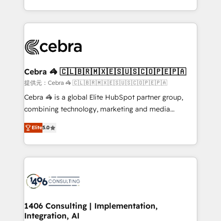
OneMetric, we help revenue teams focus on the
aspects of your HubSpot. ✨ 400+ global clients ✨
OneMetric that matters most: revenue.
100+ seamless migrations from 15+ different CRMs
✨ 100,000+ hours in HubSpot projects, 75+ full Hub
implementations, and 5,000+ pages ✨ CS: Clients
generating 7-digit MRR from inbound campaigns ✨
CS: 245% organic growth & +751% new visitors for a
Cebra 🦓 🇨🇱🇧🇷🇲🇽🇪🇸🇺🇸🇨🇴🇵🇪🇵🇦
full-funnel HubSpot project ✨ CS: 415% conversion
提供元：Cebra 🦓 🇨🇱🇧🇷🇲🇽🇪🇸🇺🇸🇨🇴🇵🇪🇵🇦
boost with a new HubSpot site Recognized leaders:
Cebra 🦓 is a global Elite HubSpot partner group,
🏆 HubSpot Platform Migration Impact Award 🏆
combining technology, marketing and media
Clutch HubSpot Global Leader 🏆 Finalist: HubSpot
expertise across Latin America and Southern
Inbound Campaign of the Year 🏆 Gold AVA Digital
Elite
5.0
Europe, with teams across 7 countries. Born in Chile,
Award for Best Website 🌟 Accreditations: CRM
we combine local insight with international reach to
Implementation, HubSpot Content Experience, CRM
help businesses grow through technology, creativity,
Data Migration & Custom Integration
AI and strategy. For over 12 years, we’ve delivered
500+ HubSpot implementations, building end-to-
end solutions that integrate CRM, AI automation,
inbound and loop marketing, content, and digital
1406 Consulting | Implementation,
Integration, AI
creativity. Our multicultural team works in Spanish,