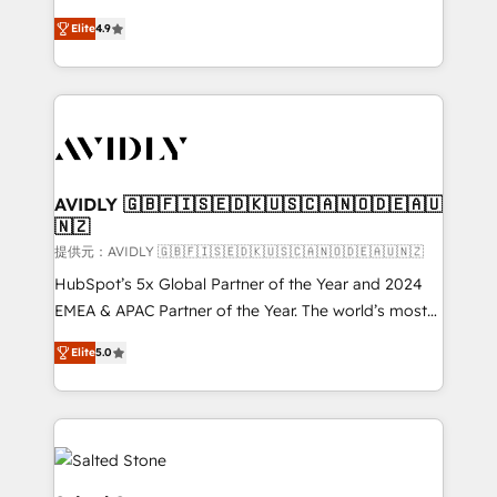
Strategy: Activate Breeze Agents, configure HubSpot
North America. Avec plus de 115 experts en
AI, & maximize AEO with tailored AI services. 🧩
Elite
4.9
marketing automation, Growth, Revops, CRM et
Integrations: Extend HubSpot with custom
webdesign. Markentive is both a consulting firm, a
integrations, hosting, & maintenance.
digital agency and an integrator. With over 115
experts in marketing automation, growth, revops,
CRM and webdesign (We focus on EMEA - USA
customers).
AVIDLY 🇬🇧🇫🇮🇸🇪🇩🇰🇺🇸🇨🇦🇳🇴🇩🇪🇦🇺
🇳🇿
提供元：AVIDLY 🇬🇧🇫🇮🇸🇪🇩🇰🇺🇸🇨🇦🇳🇴🇩🇪🇦🇺🇳🇿
HubSpot’s 5x Global Partner of the Year and 2024
EMEA & APAC Partner of the Year. The world’s most
experienced and fully accredited HubSpot Solutions
Elite
5.0
Partner. 🚀 With 2,750+ HubSpot projects delivered
and 370+ specialists across EMEA, APAC and NAM,
we de-risk complex CRM programmes and
accelerate ROI across every HubSpot Hub. 🧭 From
multi-region migrations to AI-powered automation,