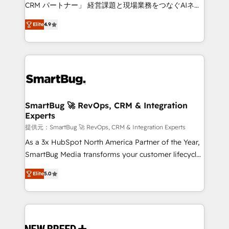
Move from any legacy CRM. Zero downtime, full data
CRM パートナー」 経営課題と現場業務をつなぐAIネイ
integrity. ➤ Implementation: Configure HubSpot to
ティブ・エージェンシーとして、HubSpot Eliteの実装
run your revenue process. Sales, marketing, and
Elite
4.9
力で顧客フロント業務を再設計します。 💡 100inc は何
service wired together. ➤ AI and Integrations: Layer
をする会社か？ HubSpotを共通基盤に、AIエージェン
Breeze AI, custom agents, and APIs to remove
トを組み込んだ顧客フロント業務（マーケティング・営
manual work. ➤ Ongoing Management: Monthly
業・CS）を組織全体で設計・実装する日本のAIネイテ
tune-ups, feature rollouts, adoption coaching. Buying
ィブ・エージェンシーです。事業部・グループ会社・部
HubSpot, switching to it, or reviving a stale portal?
門が分立する組織で、データと業務プロセスのサイロ化
We are built for the work.
を、CRMを軸とした全社共通基盤に再構築します。意
SmartBug 🚀 RevOps, CRM & Integration
Experts
思決定者・PMO・現場担当者に並走します。 1️⃣
HubSpot導入・活用支援 顧客データの一元化から、
提供元：SmartBug 🚀 RevOps, CRM & Integration Experts
GTMの見える化・自動化まで。全Hub統合運用、デー
As a 3x HubSpot North America Partner of the Year,
タ品質設計、グループ横断のCRM統合に対応します。
SmartBug Media transforms your customer lifecycle
2️⃣ AIエージェント組織構築 営業・マーケティング業務
into a revenue engine. Our unified ecosystem
Elite
5.0
の一部をAIが自律実行する組織への移行を設計・実装。
includes specialized divisions Globalia (AI &
Breeze・Claude等をHubSpotと連携させ、役割定義・
Software) and Point Success Media (Paid Media),
運用ルール・成果指標まで含めて設計します。 3️⃣ 全社
making this the official home for all three brands. 🔄
DX × AI推進のPMO伴走支援 複数部門をまたぐDX×AI変
Implementation & Integration - Seamless migrations
革を、構想から実装・定着までPMOとして主導。「設
and system integrations powered by Globalia’s