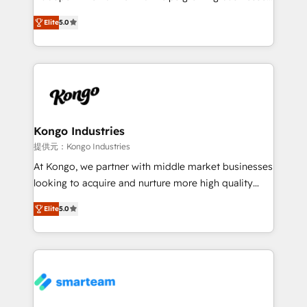
we are here to help. We help ambitious businesses
design predictable, scalable revenue-driving
just like yours attract more high-quality leads
Elite
5.0
strategies. With offices in South Africa and London,
throughout each stage of the buying cycle with
we take a RevOps-led approach that aligns sales,
conversion-ready websites, engaging content
marketing & service, breaks down silos, and gives
specifically targeted to your key audiences and
teams the clarity to operate efficiently and with
enable sales teams with the process, technology and
confidence. We deliver end to end strategy and
training to smash targets.
implementation, aligning people, processes, data
and technology around a single source of truth to
Kongo Industries
support sustainable growth and better decision-
提供元：Kongo Industries
making. Working with clients locally and globally, our
At Kongo, we partner with middle market businesses
expertise includes HubSpot onboarding and CRM
looking to acquire and nurture more high quality
implementation, automation, sales and customer
leads. We use digital media, marketing cloud,
experience strategy, web development, integrations,
Elite
5.0
automation and software integration to drive sales
and data-driven campaigns. Winners of the first
and, deliver clarity on marketing expenditure.
Global HEART Award, Yamini Rogan, CEO of
HubSpot said "We love the impact you are having in
the community - we are so glad to work with you."
Connect with us to see how we can do better and be