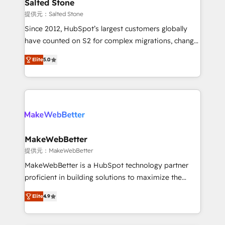
we turn complexity into clarity, human at global
Salted Stone
scale. 🏆 HubSpot’s CEO called us “the partner of the
提供元：Salted Stone
future.” Others agree it is proof of trust built through
Since 2012, HubSpot’s largest customers globally
measurable impact.
have counted on S2 for complex migrations, change
management, systems integration, and creative
Elite
5.0
solutions that deliver measurable impact and
transform brand experiences As one of the few full-
service creative agencies in the HubSpot
ecosystem, we blend strategy, technology, & award-
winning design to build scalable, globally
regionalized HubSpot websites, integrated
marketing campaigns, & RevOps frameworks that
MakeWebBetter
fuel long-term success We connect the entire
提供元：MakeWebBetter
customer lifecycle through seamless integrations,
MakeWebBetter is a HubSpot technology partner
ensure long-term adoption with change-
proficient in building solutions to maximize the
management programs, and align marketing, sales,
operational efficiency of HubSpot. The fastest-
and service to drive sustainable growth With 6 key
Elite
4.9
growing tech-enabler & facilitator, MakeWebBetter,
HubSpot accreditations and experience across
hands you the blend of HubSpot expertise &
hundreds of organizations in dozens of industries,