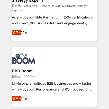
Strategy Experts
pour aligner les équipes marketing, commerciales et
support client (data migration, synchronisation API,
提供元：Vonazon ⚡ HubSpot RevOps & Growth Strategy
Experts
audit et maintenance) ➤ La création de sites internet
As a HubSpot Elite Partner with 150+ certifications
de conversion qui transforment les visiteurs en
and over 5,000 successful client engagements,
opportunités d'affaires ➤ La mise en place de
Vonazon turns marketing complexity into
stratégies d'acquisition marketing (SEO, SEA,
Elite
5.0
measurable, scalable growth. From onboarding to
inbound, automatisation marketing, ABM, IA,
enterprise-grade campaigns, our in-house team
emailing) Informations clés : - 10 ans d'expérience -
builds scalable strategies that drive long-term
100+ intégrations CRM HubSpot réussies - 40
revenue. ⚙️ HubSpot Integration & Optimization •
experts conseil - 150 certifications HubSpot
Seamless CRM, CMS, and automation setup •
cumulées
Complex platform migrations and data cleanups •
Custom APIs and third-party integrations 📈 End-to-
BBD Boom
End Revenue Acceleration • Lifecycle marketing and
提供元：BBD Boom
pipeline growth programs • Sales enablement tools
💥 Helping ambitious B2B businesses grow faster
and CRM optimization • Retention strategies with
with HubSpot. Performance and ROI focused. 💥
customer journey mapping 🏅 Elite-Level HubSpot
BBD Boom is the HubSpot partner that can help you
Execution • 750+ onboardings and 2,000+
Elite
5.0
to HubSpot Better. We work with your teams to
implementations • Deep expertise across marketing,
solve all your HubSpot challenges and improve user