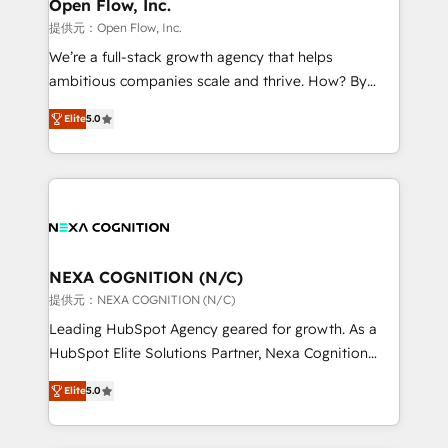
distribution, commercial real estate, technology,
Open Flow, Inc.
built to scale.
finserv/fintech, IT managed services, transportation
提供元：Open Flow, Inc.
& logistics, energy/solar, staffing and recruiting,
We’re a full-stack growth agency that helps
media, healthcare and government contractors. Our
ambitious companies scale and thrive. How? By
scope of services encompasses Platform Solutions,
upgrading and streamlining every single revenue-
Technical Solutions, Enablement Solutions, Digital
Elite
5.0
generating aspect of your business. We’re proud
Solutions and Growth Solutions. As a fully
HubSpot Elite Solutions Partners and devout CRM
accredited and five-star rated firm, Wendt Partners
nerds who can harness HubSpot’s custom digital
brings a deep bench of expertise to each client
tools to improve each touchpoint of your customer
engagement. In addition, we are SOC 2, ISO 27001,
experience. Working hand-in-hand with your team,
GDPR and HIPAA compliant for global IT security
we’ll assemble a RevOps machine that drives more
standards.
traffic, generates better leads and crushes your
NEXA COGNITION (N/C)
revenue goals. We've worked with thousands of
提供元：NEXA COGNITION (N/C)
HubSpot customers and we'd love to work with you
Leading HubSpot Agency geared for growth. As a
too! Clients come to us for: Advanced CRM solutions
HubSpot Elite Solutions Partner, Nexa Cognition
System Integrations both Custom and Native to
ranks in the top 1% of global HubSpot Partners and
HubSpot Data System Migrations between systems
Elite
5.0
has been one of the longest-standing partners since
to HubSpot New lead generation strategies Time-
2012. We empower businesses to harness the full
saving automations Fresh growth campaigns Robust