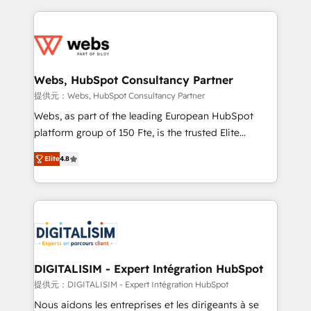
sales, and service hubs • Built-in flexibility for
adoption, sales process and marketing results.
startups to global brands
Services 📚 Onboarding your team to HubSpot for
the first time 🔧 Designing and optimising your
HubSpot set-up for better results 🌐 Website design
and build using HubSpot 🔌 Integrating HubSpot
Webs, HubSpot Consultancy Partner
with other systems 🎓 Training your teams to be
提供元：Webs, HubSpot Consultancy Partner
HubSpot pros 📊 Lead generation services using
Webs, as part of the leading European HubSpot
HubSpot Why us? - SIX HubSpot Accreditations -
platform group of 150 Fte, is the trusted Elite
awarded by HubSpot after a rigorous process for
HubSpot CRM Partner offering you a roadmap on
CRM, Solutions Architecture, Onboarding , Data
Elite
4.8
maximizing EBITDA and achieving Commercial
Migration, Custom Integration & Platform
Excellence. With our targeted processes, we
Enablement -Onboarded over 500 businesses to
strengthen your digital transformation and minimize
HubSpot -Top 1% of partners worldwide -In-house
costs. As HubSpot's Advanced Accredited CRM
team of 25+ experts Contact us today to help you
Implementation partner, we provide expertise to
get more from your investment in HubSpot.
drive your business forward. Since 2015 we are fully
www.bbdboom.com
dedicated to HubSpot and with an experienced
DIGITALISIM - Expert Intégration HubSpot
team (50+), we work with reputable companies in
提供元：DIGITALISIM - Expert Intégration HubSpot
B2B sectors such as manufacturing, SaaS and
Nous aidons les entreprises et les dirigeants à se