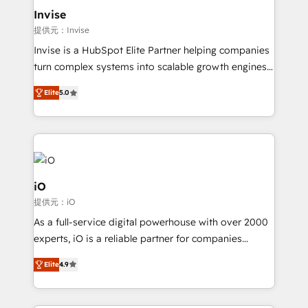
bespoke web apps and growth driven design
Invise
websites. Experienced in helping Global B2B
提供元：Invise
Manufacturers, Fintech, Professional Services, IT and
Invise is a HubSpot Elite Partner helping companies
SaaS industries.
turn complex systems into scalable growth engines.
We combine strategy, technology and change
Elite
5.0
management to drive measurable results. As part of
the fast-growing Siloy Group, we unite more than
250+ HubSpot experts across Europe – ready to
build a CRM architecture optimized to support your
business goals. Talk to us if you’re looking to: -
Connect marketing, sales and operations around one
iO
reliable source of truth - Unlock the full value of your
提供元：iO
CRM and marketing data, not just implement a
As a full-service digital powerhouse with over 2000
system - Accelerate impact with a partner who
experts, iO is a reliable partner for companies
understands both strategy and technology
looking to strengthen their position in the fields of
Elite
4.9
marketing, technology, content, strategy and
creation. iO combines in-depth knowledge on both
the marketing and technology end of HubSpot,