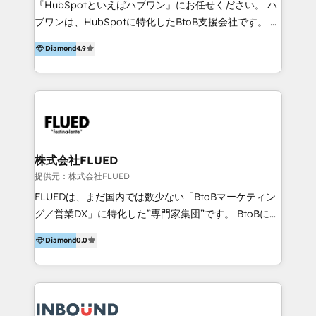
『HubSpotといえばハブワン』にお任せください。 ハ
come formatori ufficiali per l'adozione del CRM in
ブワンは、HubSpotに特化したBtoB支援会社です。 ノ
azienda: il tasso di utilizzo dello strumento è oltre il
ーコードCMS構築、CRM／MA／SFAの設計・運用、他
50% più alto tra i nostri clienti rispetto le altre
Diamond
4.9
システムAPI連携・開発、営業定着支援、カスタマーサ
aziende. Lavoriamo con aziende B2B tra i 5 e i 35
クセス体制の設計まで、ワンストップ完結できる支援体
milioni di fatturato per migliorare l’efficienza dei
制を整えています。 HubSpotの導入支援だけでなく、
processi, allineare marketing e vendite, e
現場で使い続けられる仕組み、売上と効率を両立するシ
massimizzare il ritorno sugli investimenti.
ナリオ設計まで含めてご提案。「導入して終わり」では
なく「成果が出るまで動き続ける」パートナーであるこ
と。それが、ハブワンのスタンスです。 また、
株式会社FLUED
HubSpotはもちろん、ferret One、WordPress、
提供元：株式会社FLUED
Movable Type（Power CMS）などの各種CMSを活用
FLUEDは、まだ国内では数少ない「BtoBマーケティン
し、延べ100社以上のBtoB企業のサイト制作経験をもと
グ／営業DX」に特化した”専門家集団”です。 BtoBに特
に、ウェブマーケテイング担当者が本当に使いやすいノ
化し、WEB制作や広告運用などのオンライン施策か
ーコードテーマテンプレートを独自開発。 企業のさま
Diamond
0.0
ら、インサイドセールスや展示会などのオフライン施策
ざまな課題やニーズに対して「戦略、設計・デザイン、
まで支援しています。 「経験豊富な”専門家集団”によ
開発、運用」まで段階に合わせ、誠実なアドバイスと的
るプロジェクト参加型の支援」で、戦略・企画などのコ
確な対応をすることで、貴社のビジネスを成功に導く
ンサルティング領域から、制作・運用・代行などの
『最適なハブ』になります。 ーーーーーーーーーーー
BPO・実務まで幅広いご支援が可能です。 また、2022