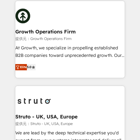
potential of HubSpot by combining strategic
help desk Unified revenue operations Dynamic
insights with technical excellence, we deliver
website development Award-winning creative
bespoke HubSpot solutions tailored to drive
design We live and breathe HubSpot and are ready
measurable growth and operational efficiency. Why
to take on real challenges!
Choose Nexa Cognition? 🚀 HubSpot Expertise: Our
Growth Operations Firm
certified team specialises in CRM implementation,
提供元：Growth Operations Firm
marketing automation, and revenue operations. 🤝
At Growth, we specialize in propelling established
Custom Solutions: From onboarding and
B2B companies toward unprecedented growth. Our
integrations, to RevOps and training. We align
focus is on fine-tuning and enhancing your growth,
HubSpot with your business needs. 🌟 Proven
Elite
5.0
sales, and marketing operations. Unlike conventional
Results: We’ve helped businesses of all sizes
marketing agencies, we dive deep into the
accelerate revenue growth, improve operational
operational aspects of your business, ensuring that
efficiency, and achieve ROI. 🔧 Flexible Service
each cog in your growth machine is well-oiled and
Packages: Choose ongoing support or project-based
functioning optimally. With our expertise in leading
solutions. We offer service packages designed to fit
platforms like Salesforce and HubSpot, we bring a
your requirements. Contact us today!
wealth of knowledge and experience to the table.
Struto - UK, USA, Europe
Our strategies are tailored to your business's unique
提供元：Struto - UK, USA, Europe
needs, ensuring a personalized approach that aligns
We are lead by the deep technical expertise you'd
with your growth objectives.