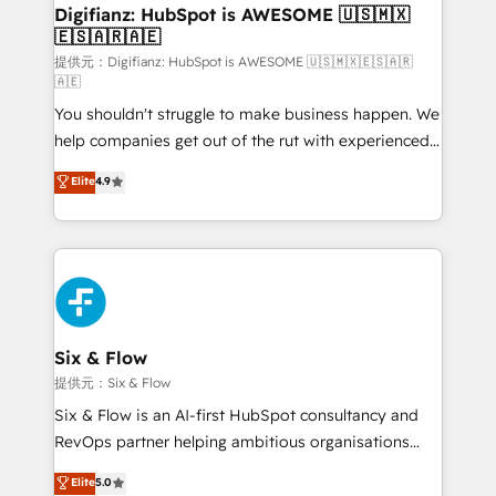
framework, meaning we've been accredited by
Digifianz: HubSpot is AWESOME 🇺🇸🇲🇽
🇪🇸🇦🇷🇦🇪
HubSpot and vetted by the CCS, which means we
can support public sector companies as well the
提供元：Digifianz: HubSpot is AWESOME 🇺🇸🇲🇽🇪🇸🇦🇷
🇦🇪
other ones listed in our profile. Our services: -
You shouldn't struggle to make business happen. We
HubSpot implementation - HubSpot CMS website
help companies get out of the rut with experienced,
build We can do lots of things. But everything we do
process-oriented teams implementing HubSpot
is there for you to: - Grow revenue, and run your
Elite
4.9
Marketing, Sales, Service, CMS and Operations Hub,
business more efficiently - Build stronger
so selling and actually engaging with your customers
relationships with customers - Make better
feels easy and pain-free. We are a top ranked
decisions with data - Find a new voice and reach
HubSpot Elite Partner, winner of Rookie of the Year
more people - Get the most out of your HubSpot
and Customer First Awards, 4.9/5 rating in HubSpot
investment
Reviews and 4.9/5 rating in Clutch Reviews. Digifianz
helps the following industries: logistics & 3PL, home
Six & Flow
improvement & construction, branding and
提供元：Six & Flow
commercialization, real estate, health, education,
Six & Flow is an AI-first HubSpot consultancy and
SaaS, Software Dev & IT and consulting, make the
RevOps partner helping ambitious organisations
most out of their HubSpot experience operating in
grow with clarity, confidence, and intelligence.
Elite
5.0
the United States, EU, UAE, Mexico and Latin
Operating across the UK, Netherlands, Ireland, and