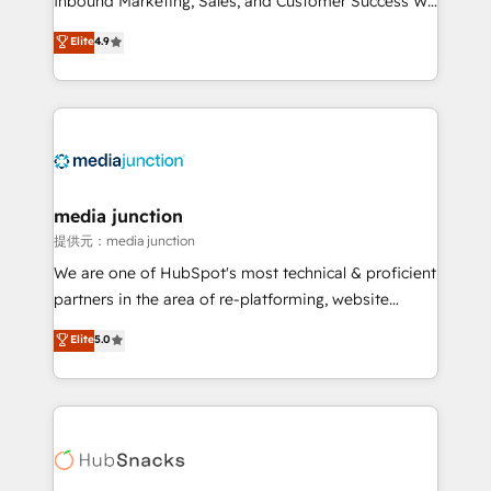
Inbound Marketing, Sales, and Customer Success We
specialize in driving revenue growth for companies
Elite
4.9
across industries through tailored marketing, sales,
and customer success strategies, utilizing RevOps
methodologies. As Latin America's largest HubSpot
partner and a global leader in education market, we
offer unparalleled insights. Operating in five
countries—Brazil, UAE (Abu Dhabi/Dubai/Sharjah),
Mexico, USA, and Portugal—we've executed over a
media junction
hundred successful operations. Our approach,
提供元：media junction
rooted in RevOps principles, integrates analysis,
We are one of HubSpot's most technical & proficient
training, planning, and qualification. Leveraging
partners in the area of re-platforming, website
technology, data analytics, CRM optimization, and
design & development. We specialize in multi-hub
Elite
5.0
inbound marketing tactics, we focus on
implementations for mid-market & enterprise
understanding, nurturing, and converting leads.
companies. We are woman-owned, powered by
Partner with us to unlock your business's full
coffee, and we ❤️ dogs. We produce award-winning
potential and achieve sustained growth in today's
work for our clients. 🏆2023 Technical Expertise
competitive market.
Impact Award 🏆2022 Technical Expertise Impact
Award 🏆2022 Platform Migration Excellence Impact