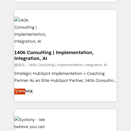
we combine local insight with international reach to
Data Migration & Custom Integration
help businesses grow through technology, creativity,
AI and strategy. For over 12 years, we’ve delivered
500+ HubSpot implementations, building end-to-
end solutions that integrate CRM, AI automation,
inbound and loop marketing, content, and digital
creativity. Our multicultural team works in Spanish,
Portuguese, and English to design scalable strategies
1406 Consulting | Implementation,
Integration, AI
that drive measurable growth. 🌎 Highlights: • 10+
years as a HubSpot partner. • 2023 Impact Awards:
提供元：1406 Consulting | Implementation, Integration, AI
Platform Migration Excellence. • Top 3 Partner of the
Strategic HubSpot Implementation + Coaching
Year LATAM 2022, 2023, 2024, 2025. • Partner of the
Partner As an Elite HubSpot Partner, 1406 Consulting
Year 2024. • Organizer of Aliados.ai (AI, marketing &
helps mid-market revenue teams transform how
Elite
5.0
tech global congress). 👉 Ready to scale your
they sell, market, and serve. We don't just build your
business with HubSpot? Let Cebra’s experts help
HubSpot—we teach your team to own it, then stay
you grow faster, smarter, and with impact.
to help you keep winning. What We Do ⚙️ CRM
Implementations across Marketing, Sales, Service,
Data & Content 📈 Sales & Marketing Alignment +
Revenue Team Enablement 🤖 Breeze AI & Custom