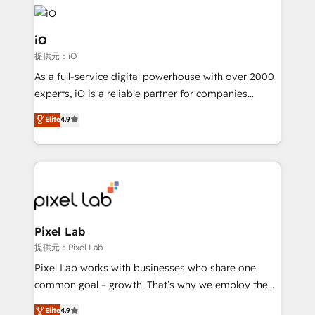
build a CRM architecture optimized to support your
business goals. Talk to us if you’re looking to: -
Connect marketing, sales and operations around one
iO
reliable source of truth - Unlock the full value of your
提供元：iO
CRM and marketing data, not just implement a
As a full-service digital powerhouse with over 2000
system - Accelerate impact with a partner who
experts, iO is a reliable partner for companies
understands both strategy and technology
looking to strengthen their position in the fields of
Elite
4.9
marketing, technology, content, strategy and
creation. iO combines in-depth knowledge on both
the marketing and technology end of HubSpot,
creating impactful inbound marketing strategies
from end-to-end. Teams of marketing specialists,
developers, copywriters and designers work side by
side to meet the specific demands of every client
Pixel Lab
and project. Dedicated HubSpot teams combine all
提供元：Pixel Lab
skills for HubSpot projects from strategy to
Pixel Lab works with businesses who share one
implementation and training. Skilled in-house
common goal – growth. That’s why we employ the
developers are building HubSpot CMS websites and
latest innovations in disruptive technology in our
Elite
4.9
complex API integrations with external platforms.