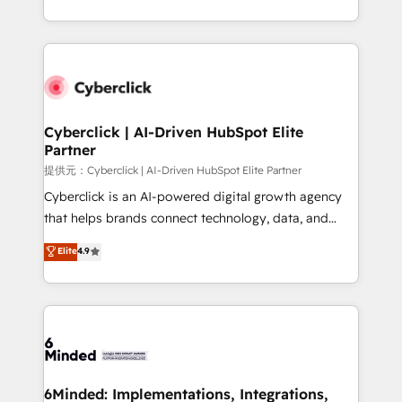
America. From casual user to super fan: make
Canada, we’ve delivered thousands of successful
HubSpot an experience you LOVE!
HubSpot projects for mid-market and enterprise
clients worldwide, with over 10 years experience. We
combine HubSpot, data, and AI to design connected
go-to-market systems that align people, process,
and technology for predictable, scalable revenue
Cyberclick | AI-Driven HubSpot Elite
Partner
growth. Our expertise spans RevOps, CRM and data
architecture, AI enablement, and strategic marketing,
提供元：Cyberclick | AI-Driven HubSpot Elite Partner
delivered through our proprietary FLAIR framework
Cyberclick is an AI-powered digital growth agency
for responsible AI adoption. As a HubSpot Elite
that helps brands connect technology, data, and
Partner and ISO 27001:2022 certified consultancy,
creativity to achieve measurable results. Founded in
Elite
4.9
we blend strategy, creativity, and technology to help
Barcelona and operating across Spain, LATAM, and
organisations scale smarter and grow stronger.
the UK, we support global companies in building
smarter marketing, sales, and customer success
strategies. As the only HubSpot Elite Partner in
Iberia (Spain & Portugal), we combine human insight
with intelligent automation to drive sustainable
growth. Our multidisciplinary team designs solutions
6Minded: Implementations, Integrations,