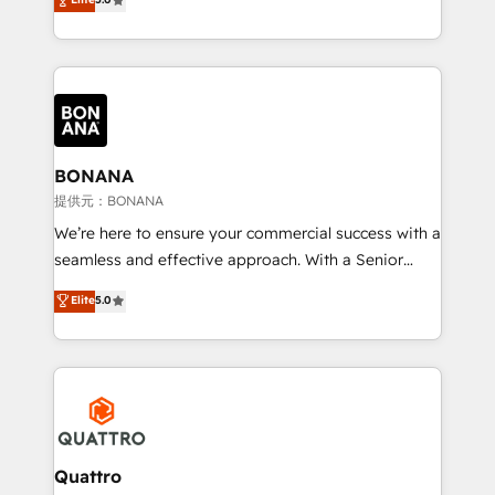
HubSpot Solutions Partner. As one of the UK's
longest-standing partners, we are experts at
maximising the value of the HubSpot platform and
building an integrated growth stack that brings your
business, operational and technical requirements to
life, and creates a 360˚ view of your customer to
help your teams do more. We specialise in HubSpot
BONANA
technical services, website design and development
提供元：BONANA
as well as agency services that help set you up for
We’re here to ensure your commercial success with a
success. Now, more than ever you need to connect
seamless and effective approach. With a Senior
and align your website and marketing to sales and
team that has 10+ years of experience in HubSpot,
Elite
5.0
customer service. It's time to empower your teams
we have a deep understanding of SaaS, Business
to create great customer experiences that generate
Services and E-commerce together with Retail. We
more leads, close more business and engage your
streamline and enhance your Sales, Marketing &
customers. Let's work side-by-side to make it
Service efforts, providing insights in your
happen.
commercial operations. We're good at RevOps,
automating and optimizing your marketing, sales &
service operations with AI, designing and building
Quattro