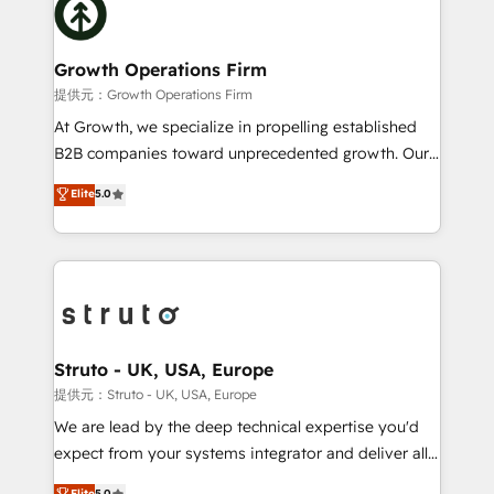
website development Award-winning creative
bespoke HubSpot solutions tailored to drive
design We live and breathe HubSpot and are ready
measurable growth and operational efficiency. Why
to take on real challenges!
Choose Nexa Cognition? 🚀 HubSpot Expertise: Our
Growth Operations Firm
certified team specialises in CRM implementation,
提供元：Growth Operations Firm
marketing automation, and revenue operations. 🤝
At Growth, we specialize in propelling established
Custom Solutions: From onboarding and
B2B companies toward unprecedented growth. Our
integrations, to RevOps and training. We align
focus is on fine-tuning and enhancing your growth,
Elite
5.0
HubSpot with your business needs. 🌟 Proven
sales, and marketing operations. Unlike conventional
Results: We’ve helped businesses of all sizes
marketing agencies, we dive deep into the
accelerate revenue growth, improve operational
operational aspects of your business, ensuring that
efficiency, and achieve ROI. 🔧 Flexible Service
each cog in your growth machine is well-oiled and
Packages: Choose ongoing support or project-based
functioning optimally. With our expertise in leading
solutions. We offer service packages designed to fit
platforms like Salesforce and HubSpot, we bring a
your requirements. Contact us today!
wealth of knowledge and experience to the table.
Struto - UK, USA, Europe
Our strategies are tailored to your business's unique
提供元：Struto - UK, USA, Europe
needs, ensuring a personalized approach that aligns
We are lead by the deep technical expertise you'd
with your growth objectives.
expect from your systems integrator and deliver all
the agency services you'd expect from your
Elite
5.0