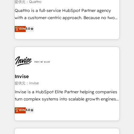
your website, and we drive growth through Account-
提供元：Quattro
Based Marketing, SEO, SEA and many other tactics.
Quattro is a full-service HubSpot Partner agency
No worries, we will advise you in which to deploy
with a customer-centric approach. Because no two
and help you to get the best measurable ROI. This
clients have the same needs, Quattro offer a
Elite
5.0
brings us to our mission; to effectively guide as
bespoke approach for every client. Services include
much Benelux companies as possible to be
business growth strategies, sales enablement, CRM
commercially successful.
set-up, Migrations, Integrations, Enterprise level
Sales Hub, Marketing Hub, Customer Support Hub,
Ops Hub Software, inbound marketing strategy,
content strategies, branding, HubSpot CMS,
bespoke web apps and growth driven design
Invise
websites. Experienced in helping Global B2B
提供元：Invise
Manufacturers, Fintech, Professional Services, IT and
Invise is a HubSpot Elite Partner helping companies
SaaS industries.
turn complex systems into scalable growth engines.
We combine strategy, technology and change
Elite
5.0
management to drive measurable results. As part of
the fast-growing Siloy Group, we unite more than
250+ HubSpot experts across Europe – ready to