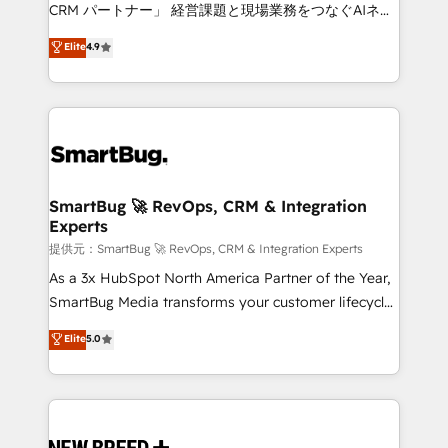
Move from any legacy CRM. Zero downtime, full data
CRM パートナー」 経営課題と現場業務をつなぐAIネイ
integrity. ➤ Implementation: Configure HubSpot to
ティブ・エージェンシーとして、HubSpot Eliteの実装
Elite
4.9
run your revenue process. Sales, marketing, and
力で顧客フロント業務を再設計します。 💡 100inc は何
service wired together. ➤ AI and Integrations: Layer
をする会社か？ HubSpotを共通基盤に、AIエージェン
Breeze AI, custom agents, and APIs to remove
トを組み込んだ顧客フロント業務（マーケティング・営
manual work. ➤ Ongoing Management: Monthly
業・CS）を組織全体で設計・実装する日本のAIネイテ
tune-ups, feature rollouts, adoption coaching. Buying
ィブ・エージェンシーです。事業部・グループ会社・部
HubSpot, switching to it, or reviving a stale portal?
門が分立する組織で、データと業務プロセスのサイロ化
We are built for the work.
を、CRMを軸とした全社共通基盤に再構築します。意
SmartBug 🚀 RevOps, CRM & Integration
Experts
思決定者・PMO・現場担当者に並走します。 1️⃣
HubSpot導入・活用支援 顧客データの一元化から、
提供元：SmartBug 🚀 RevOps, CRM & Integration Experts
GTMの見える化・自動化まで。全Hub統合運用、デー
As a 3x HubSpot North America Partner of the Year,
タ品質設計、グループ横断のCRM統合に対応します。
SmartBug Media transforms your customer lifecycle
2️⃣ AIエージェント組織構築 営業・マーケティング業務
into a revenue engine. Our unified ecosystem
Elite
5.0
の一部をAIが自律実行する組織への移行を設計・実装。
includes specialized divisions Globalia (AI &
Breeze・Claude等をHubSpotと連携させ、役割定義・
Software) and Point Success Media (Paid Media),
運用ルール・成果指標まで含めて設計します。 3️⃣ 全社
making this the official home for all three brands. 🔄
DX × AI推進のPMO伴走支援 複数部門をまたぐDX×AI変
Implementation & Integration - Seamless migrations
革を、構想から実装・定着までPMOとして主導。「設
and system integrations powered by Globalia’s