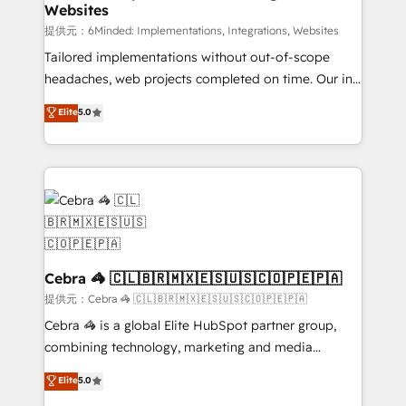
Websites
that simplify complexity, boost performance, and
turn innovation into real impact. 🌍 Highlights •
提供元：6Minded: Implementations, Integrations, Websites
HubSpot Partner since 2012 • 2022 EMEA Impact
Tailored implementations without out-of-scope
Award: Best Integration • 150+ successful HubSpot
headaches, web projects completed on time. Our in-
projects • Clients in 30+ industries • Proprietary
house team of certified CRM architects, experts,
Elite
5.0
technology for integrations • Multilingual team:
developers, designers, and marketers handles all
English, Spanish, Portuguese & Italian 👉 Grow
aspects of your HubSpot. ✨ 400+ global clients ✨
smarter with AI and HubSpot.
100+ seamless migrations from 15+ different CRMs
✨ 100,000+ hours in HubSpot projects, 75+ full Hub
implementations, and 5,000+ pages ✨ CS: Clients
generating 7-digit MRR from inbound campaigns ✨
CS: 245% organic growth & +751% new visitors for a
full-funnel HubSpot project ✨ CS: 415% conversion
Cebra 🦓 🇨🇱🇧🇷🇲🇽🇪🇸🇺🇸🇨🇴🇵🇪🇵🇦
boost with a new HubSpot site Recognized leaders:
提供元：Cebra 🦓 🇨🇱🇧🇷🇲🇽🇪🇸🇺🇸🇨🇴🇵🇪🇵🇦
🏆 HubSpot Platform Migration Impact Award 🏆
Cebra 🦓 is a global Elite HubSpot partner group,
Clutch HubSpot Global Leader 🏆 Finalist: HubSpot
combining technology, marketing and media
Inbound Campaign of the Year 🏆 Gold AVA Digital
expertise across Latin America and Southern
Elite
5.0
Award for Best Website 🌟 Accreditations: CRM
Europe, with teams across 7 countries. Born in Chile,
Implementation, HubSpot Content Experience, CRM