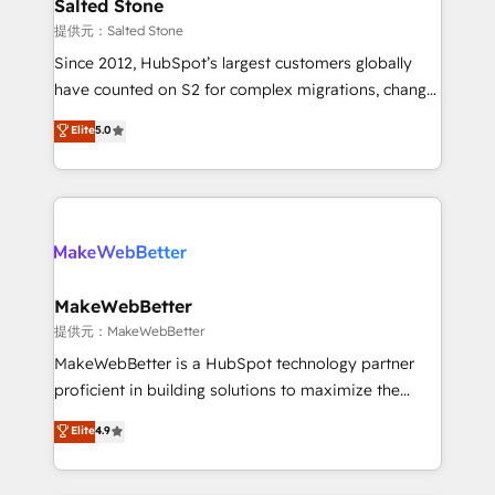
we turn complexity into clarity, human at global
Salted Stone
scale. 🏆 HubSpot’s CEO called us “the partner of the
提供元：Salted Stone
future.” Others agree it is proof of trust built through
Since 2012, HubSpot’s largest customers globally
measurable impact.
have counted on S2 for complex migrations, change
management, systems integration, and creative
Elite
5.0
solutions that deliver measurable impact and
transform brand experiences As one of the few full-
service creative agencies in the HubSpot
ecosystem, we blend strategy, technology, & award-
winning design to build scalable, globally
regionalized HubSpot websites, integrated
marketing campaigns, & RevOps frameworks that
MakeWebBetter
fuel long-term success We connect the entire
提供元：MakeWebBetter
customer lifecycle through seamless integrations,
MakeWebBetter is a HubSpot technology partner
ensure long-term adoption with change-
proficient in building solutions to maximize the
management programs, and align marketing, sales,
operational efficiency of HubSpot. The fastest-
Elite
4.9
and service to drive sustainable growth With 6 key
growing tech-enabler & facilitator, MakeWebBetter,
HubSpot accreditations and experience across
hands you the blend of HubSpot expertise &
hundreds of organizations in dozens of industries,