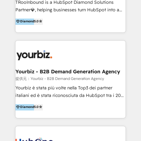
TRooInbound is a HubSpot Diamond Solutions
Partner💎, helping businesses turn HubSpot into a
scalable growth engine. We work with startups, mid-
Diamond
5.0
market, and enterprise teams to maximize
HubSpot’s full potential through: 💎HubSpot Audits,
Management & Optimization 💎RevOps-powered
HubSpot Onboarding & CRM Implementation 💎
Brand Development, Growth Strategy, AI SEO &
Performance Marketing 💎Data Migration & Custom
Integrations 💎Go-To-Market (GTM) Strategies &
Yourbiz - B2B Demand Generation Agency
Account-Based Marketing 💎CMS Development &
提供元：Yourbiz - B2B Demand Generation Agency
Conversion-Focused Websites With a 5.0⭐average
Yourbiz è stata più volte nella Top3 dei partner
rating and 140+ verified client reviews on the
italiani ed è stata riconosciuta da HubSpot tra i 20
HubSpot Ecosystem, TRooInbound is trusted by
migliori partner EMEA per la gestione del cliente.
Diamond
5.0
businesses globally for consistent delivery and high
Stiamo accompagnando oltre 100 aziende nella
client satisfaction. With deep HubSpot expertise and
digitalizzazione e ottimizzazione dei processi di
a focus on performance, we build systems that scale
marketing e vendita. Il nostro metodo DAM è stato
across marketing, sales, and service. Ready to grow
validato da oltre 350 manager: inizia con una precisa
your business with a proven and reliable HubSpot
mappatura dei canali di acquisizione dei contatti e