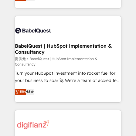
Welcome to our Profile! We help with: • CRM
nurturing sequences. - Cross-hub setup across
implementation, reports, workflows, and team
Marketing, Sales, Operations, and Service Hubs. -
training • CRM migration from Salesforce, Pipedrive,
Ongoing optimization, managed support, and
Dynamics and others • Technical projects including
scalable retainers. Let’s make HubSpot your most
custom API integrations with ERP (and other
powerful growth engine. Built to convert, scale, and
systems) • AI governance for HubSpot-centred
drive results.
operations A little about us: • Boutique 'Elite' team of
BabelQuest | HubSpot Implementation &
Consultancy
12 • 150+ clients across Sales Hub, Marketing Hub,
Service Hub, Data Hub and CMS • ISO/IEC
提供元：BabelQuest | HubSpot Implementation &
Consultancy
27001:2022, ISO 9001:2015, and ISO 42001:2023
Turn your HubSpot investment into rocket fuel for
certified - the AI management standard • GuardHub:
your business to soar 🚀 We’re a team of accredited
our AI governance framework, built on ISO 42001
HubSpot experts ready to help you. We can
Ready for the next step? Click the 👈 '𝗖𝗼𝗻𝘁𝗮𝗰𝘁
Elite
4.9
implement the platform into complex business
𝗯𝘂𝘀𝗶𝗻𝗲𝘀𝘀' button to get in touch (𝘸𝘦'𝘳𝘦 𝘴𝘶𝘱𝘦𝘳
environments, optimise what you've got and make
𝘳𝘦𝘴𝘱𝘰𝘯𝘴𝘪𝘷𝘦)
sure you can actually use it, build your website in
HubSpot or create an inbound marketing strategy
for you and execute it on HubSpot. We are on the
G-Cloud 14 CCS (Crown Commercial Service)