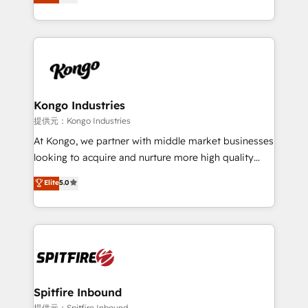
approach to web design, sales enablement and
Working from several campuses across Belgium, The
inbound marketing that deliver month-on-month
Netherlands, Denmark and Sweden, iO currently
growth for our client's businesses. These methods
supports the growth of big and small companies
are confirmed by data-driven results so you can see
such as Brussels Airport, Volvo, Farmaline, Agilitas,
exactly where your marketing budget is being used
Streamz and Michelin.
and how. In a few months, you can boost leads, ROI
and overall revenue to a level not feasible with
Kongo Industries
traditional methods. If you’re a frustrated marketing
提供元：Kongo Industries
manager or business owner sick of wasting budget
At Kongo, we partner with middle market businesses
with generic agencies and their outdated methods,
looking to acquire and nurture more high quality
we are here to help. We help ambitious businesses
leads. We use digital media, marketing cloud,
Elite
5.0
just like yours attract more high-quality leads
automation and software integration to drive sales
throughout each stage of the buying cycle with
and, deliver clarity on marketing expenditure.
conversion-ready websites, engaging content
specifically targeted to your key audiences and
enable sales teams with the process, technology and
training to smash targets.
Spitfire Inbound
提供元：Spitfire Inbound