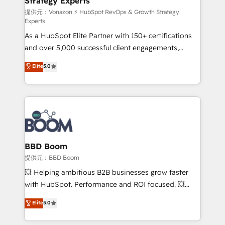
Strategy Experts
pour aligner les équipes marketing, commerciales et
support client (data migration, synchronisation API,
提供元：Vonazon ⚡ HubSpot RevOps & Growth Strategy
Experts
audit et maintenance) ➤ La création de sites internet
As a HubSpot Elite Partner with 150+ certifications
de conversion qui transforment les visiteurs en
and over 5,000 successful client engagements,
opportunités d'affaires ➤ La mise en place de
Vonazon turns marketing complexity into
stratégies d'acquisition marketing (SEO, SEA,
Elite
5.0
measurable, scalable growth. From onboarding to
inbound, automatisation marketing, ABM, IA,
enterprise-grade campaigns, our in-house team
emailing) Informations clés : - 10 ans d'expérience -
builds scalable strategies that drive long-term
100+ intégrations CRM HubSpot réussies - 40
revenue. ⚙️ HubSpot Integration & Optimization •
experts conseil - 150 certifications HubSpot
Seamless CRM, CMS, and automation setup •
cumulées
Complex platform migrations and data cleanups •
Custom APIs and third-party integrations 📈 End-to-
BBD Boom
End Revenue Acceleration • Lifecycle marketing and
提供元：BBD Boom
pipeline growth programs • Sales enablement tools
💥 Helping ambitious B2B businesses grow faster
and CRM optimization • Retention strategies with
with HubSpot. Performance and ROI focused. 💥
customer journey mapping 🏅 Elite-Level HubSpot
BBD Boom is the HubSpot partner that can help you
Elite
5.0
Execution • 750+ onboardings and 2,000+
to HubSpot Better. We work with your teams to
implementations • Deep expertise across marketing,
solve all your HubSpot challenges and improve user