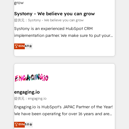
Agent Creation 🔄 Custom Integrations & Data
Migration Why 1406 We become part of your team.
Systony - We believe you can grow
Your team learns while we build. We fix what others
提供元：Systony - We believe you can grow
broke. Built for mid-market reality—practical
Systony is an experienced HubSpot CRM
solutions that work with your actual headcount and
implementation partner. We make sure to put your
constraints. By the Numbers 🏆 Top 1% of all
organization's needs and goals first and think along
Elite
4.9
HubSpot partners 🔄 Top 5% globally in client
with your organization. We are only satisfied once
retention 📅 8+ years of consistent results since 2017
you are too. Why Systony? - 20+ years of
Who We Serve Revenue teams, marketing leaders,
experience with CRM, Marketing, Sales & Service
and sales ops at mid-market companies ready to
implementations - 500+ successful onboardings -
move beyond spreadsheets into unified systems
Own back-end developers - Complex data
that drive real business results.
migrations (e.g. Salesforce, MS Dynamics, Perfect
View, SuperOffice) - Custom integrations (e.g. MS
engaging.io
Business Central, Navision, AX, SAP, Exact, AFAS) We
提供元：engaging.io
focus on growing B2B companies in the SME sector
Engaging.io is HubSpot's JAPAC Partner of the Year!
such as manufacturing, SaaS, business services and
We have been operating for over 16 years and are
wholesaler companies. As an experienced HubSpot
one of HubSpot's most experienced and technically
Elite
5.0
partner, we know how important user adoption is.
capable Agency Partners globally. We specialise in