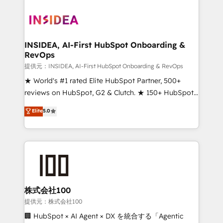
INSIDEA, AI-First HubSpot Onboarding &
RevOps
提供元：INSIDEA, AI-First HubSpot Onboarding & RevOps
★ World's #1 rated Elite HubSpot Partner, 500+
reviews on HubSpot, G2 & Clutch. ★ 150+ HubSpot
Certified Experts & Trainers across the team ★
Elite
5.0
1,500+ implementations across five continents ★ AI-
First, RevOps-led, Onboarding obsessed ★
Company of the Year 2024/25 INSIDEA helps
growing companies turn HubSpot into a revenue
engine. We onboard your team, migrate your data,
and build AI-powered workflows that drive adoption
from week one, in your time zone. What we do ➤
株式会社100
Onboarding: Live in weeks, with workflows built
提供元：株式会社100
around your business, not a template. ➤ Migration:
🏢 HubSpot × AI Agent × DX を統合する「Agentic