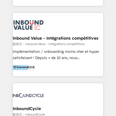
ざまな課題やニーズに対して「戦略、設計・デザイン、
まで支援しています。 「経験豊富な”専門家集団”によ
開発、運用」まで段階に合わせ、誠実なアドバイスと的
るプロジェクト参加型の支援」で、戦略・企画などのコ
確な対応をすることで、貴社のビジネスを成功に導く
ンサルティング領域から、制作・運用・代行などの
『最適なハブ』になります。 ーーーーーーーーーーー
BPO・実務まで幅広いご支援が可能です。 また、2022
ーーーーーーーーーーーーーーーーーーー 【プロジェ
年に国内初のBtoB営業DXに関する書籍『業務効率化か
クトの主な進め方】 -オンライン無料相談（初回60〜
らはじめるBtoB営業DX BtoB営業もここまでデジタル
Inbound Value - Intégrations compétitives
90分程度） -現状課題の抽出、現実的な目標の確認 -要
化できる! 」を出版いたしました。 HubSpotの導入／
提供元：Inbound Value - Intégrations compétitives
件整理、必要十分なHubSpot製品の組合せのご提案 -お
活用支援以外にも、下記のようなサービスを提供してい
Implémentation / onboarding moins cher et hyper
見積り提示・ご承認、スケジュール決定、プロジェクト
ます。 - ABMターゲット定義 / リスト作成 - カスタマ
satisfaisant ! Depuis + de 10 ans, nous
キックオフ -マーケティング戦略策定（KGI）、ウェブ
ージャーニー設計 - CRM / MA / SFAの設計 / 構築 / 定
accompagnons des entreprises dans
戦略・戦術の設計（KPI） -全体導線遷移設計、ビジュ
Diamond
5.0
着 - WEB / LP / BtoB-EC制作 - WEB広告(Google/FB
l’automatisation de leur croissance digitale via
アルデザイン制作 -コンテンツ制作（取材、写真・動画
他)運用 - 記事コンテンツ / 動画制作 - インサイドセー
HubSpot avec une approche compétitive. Nous
撮影、ライティングなど） -ノーコードCMSテーマテン
ルス代行 - 営業研修 / セールスイネーブルメント - ウ
aidons nos clients à générer plus de RDV en
プレート構築（CMS Hub） -顧客ライフサイクルステ
ェビナー / 展示会リード獲得 - BtoBマーケティング組
automatisant les tunnels d’acquisition digitaux. Nous
ージ定義・構築（CRM） -マーケティングシナリオ定
織構築
sommes une agence d’Inbound marketing et sales à
義・構築（Marketing Hub） -営業パイプラインの定
Paris, Montpellier et Rennes.
義・構築（Sales Hub） -外部システム連携
InboundCycle
（Salesforce,SanSan,freeeなどとのデータ連携） -テ
提供元：InboundCycle
スト公開・ブラウザチェック -本番公開、操作レクチャ