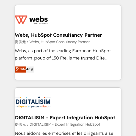
sales, and service hubs • Built-in flexibility for
adoption, sales process and marketing results.
startups to global brands
Services 📚 Onboarding your team to HubSpot for
the first time 🔧 Designing and optimising your
HubSpot set-up for better results 🌐 Website design
and build using HubSpot 🔌 Integrating HubSpot
Webs, HubSpot Consultancy Partner
with other systems 🎓 Training your teams to be
提供元：Webs, HubSpot Consultancy Partner
HubSpot pros 📊 Lead generation services using
Webs, as part of the leading European HubSpot
HubSpot Why us? - SIX HubSpot Accreditations -
platform group of 150 Fte, is the trusted Elite
awarded by HubSpot after a rigorous process for
HubSpot CRM Partner offering you a roadmap on
Elite
4.8
CRM, Solutions Architecture, Onboarding , Data
maximizing EBITDA and achieving Commercial
Migration, Custom Integration & Platform
Excellence. With our targeted processes, we
Enablement -Onboarded over 500 businesses to
strengthen your digital transformation and minimize
HubSpot -Top 1% of partners worldwide -In-house
costs. As HubSpot's Advanced Accredited CRM
team of 25+ experts Contact us today to help you
Implementation partner, we provide expertise to
get more from your investment in HubSpot.
drive your business forward. Since 2015 we are fully
www.bbdboom.com
dedicated to HubSpot and with an experienced
DIGITALISIM - Expert Intégration HubSpot
team (50+), we work with reputable companies in
提供元：DIGITALISIM - Expert Intégration HubSpot
B2B sectors such as manufacturing, SaaS and
Nous aidons les entreprises et les dirigeants à se