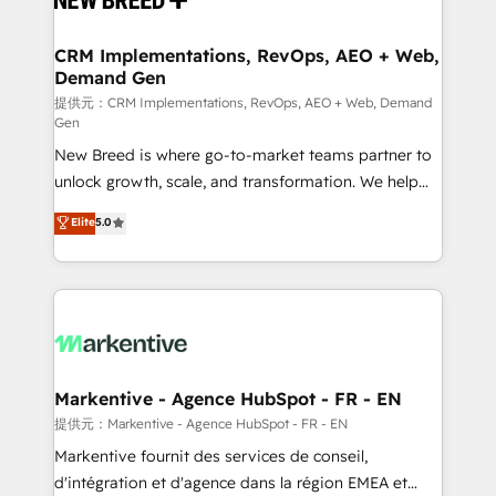
定の代行ではなく、設計の責任」を引き受け、部門横断
technical development team. - 19 HubSpot-certified
の統合・浸透・変革管理を実行します。 ▸ CMS戦略設
trainers to drive platform adoption. 📈 Revenue
CRM Implementations, RevOps, AEO + Web,
計・構築：リード獲得・CVR・SEOを前提にした情報設
Demand Gen
Generation - Full-funnel marketing and high-
計・導線設計・テンプレート設計をContent Hubで一体
performance advertising via Point Success Media. -
提供元：CRM Implementations, RevOps, AEO + Web, Demand
Gen
提供。 ▸ 既存CRM・MAからの移行支援：Salesforce・
Expert deployment of Breeze AI and custom agents
Marketo・Pardot等からの移行、カスタム設計、履歴
New Breed is where go-to-market teams partner to
to automate growth. 🏆 Elite Excellence - 8 platform
データ移行と活用設計まで。 ▸ AEO対応：ChatGPT・
unlock growth, scale, and transformation. We help
accreditations and deep HIPAA-compliance
Perplexity等のAI検索からの流入・引用を前提にコンテ
companies activate HubSpot’s AI-powered
expertise. - A team of 250+ experts dedicated to
Elite
5.0
ンツとサイト構造を最適化。 🏆 なぜ100incを選ぶの
customer platform and operationalize HubSpot’s
your resilient growth.
か？ ✓ HubSpot Eliteパートナー認定 ✓ HubSpotアワ
Loop Marketing framework through expert-led
ード受賞・HUGリーダー ✓ ISO27001:2022 /
services, smart agents, and purpose-built apps,
ISO9001:2015 取得 ✓ 400社以上の導入実績 ✓
tailored to your business. Together, we unlock
HubSpot大百科 出版 CRM・AI活用に関するご相談、現
results, fast. ⚙️CRM & RevOps: Align all Hubs to your
状整理の壁打ちなど、構想段階からお気軽にお問い合わ
buyer journey for clean data, scalability, & reporting.
せください。
🎯Demand Gen & ABM: Drive pipeline with inbound,
Markentive - Agence HubSpot - FR - EN
ABM, AEO, SEO, & paid media. 👩‍💻Web Design:
提供元：Markentive - Agence HubSpot - FR - EN
Build high-performing websites with UX, messaging,
Markentive fournit des services de conseil,
& conversion strategy that drive results. 🤖AI
d'intégration et d'agence dans la région EMEA et