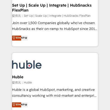
Award 🏆2020 Elite Solutions Partner 🏆2019
Set Up | Scale Up | Integrate | HubSnacks
FlexPlan
Integrations HubSpot Impact Award 🏆2019
Marketing Enablement HubSpot Impact Award 🏆
提供元：Set Up | Scale Up | Integrate | HubSnacks FlexPlan
2018 Website Design HubSpot Impact Award 🏆2017
Join over 1,500 Companies globally who've chosen
Website Design HubSpot Impact Award 🏆2016
HubSnacks as their on-ramp to HubSpot since 2014
Growth-Driven Design Agency of the Year 🏆2016
Simple pay-as-you-go plans that accelerate value...
Elite
4.9
Sales Enablement HubSpot Impact Award 🏆2015
1️⃣ Set Up | Onboarding New or Check-fixing existing
Growth-Driven Design Agency of the Year 🏆2015
HubSpot portals 2️⃣ Scale Up | 100% HubSpot Task
Became the 5th Agency to reach Diamond 🏆2014
Execution... Global 24/7 ... All Experts 3️⃣ Integrate |
HubSpot COS Performance Award 🏆2014 HubSpot
your entire Tech Stack with Custom Integrations
COS Design Award 🏆2013 HubSpot Marketplace
Slash months from your API Integration project... ⬅️
Provider of the Year 🏆2011 Became a HubSpot
Click "Contact Business" ⬅️ to access 150+ Kickstart
Partner 📆Founded in 1997
Integration templates that put HubSpot in the center
Huble
of your tech stack, syncing... 🛍️ Shopify or
提供元：Huble
WooCommerce 💲 Stripe or Paypal 💰 Sage or
Huble is a global HubSpot, marketing, and creative
Netsuite 🤖 Google or Microsoft ✍️ DocuSign or
consultancy working with mid-market and enterprise
PandaDoc 🌐 Avalara or Quaderno HubSnacks holds
businesses. We go beyond implementation, shaping
Elite
4.9
the rare Advanced "Custom Integrations"
the strategy, processes, and teams that turn