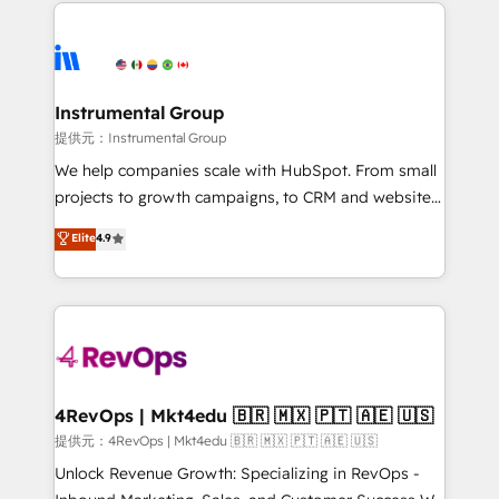
eminent solutions & integrations. Trust us to
there’s a good chance one of our globally integrated
streamline your HubSpot experience. 🚀HubSpot
teams has worked with clients just like you Let’s
Elite Partners with 10+ years of HubSpot experience
explore whether S2 is the partner you’ve been
🤝HubSpot Premier Integration partner 🤝Google
looking for...and get your next big initiative moving!
Premier Partner 2023 🌟5 HubSpot Accreditations 🌟
Instrumental Group
Won HubSpot Theme Challenge 2021 🌟INBOUND’19
提供元：Instrumental Group
HubSpot Rising Star Why us? Harnessing the full
We help companies scale with HubSpot. From small
potential of the powerful HubSpot CRM. ✔️A team of
projects to growth campaigns, to CRM and websites.
HubSpot experts backed by over 10+ years of
Hire an agency that's experienced in every inch of
Elite
4.9
HubSpot experience ✔️Flexible pricing models —
HubSpot and willing to work hand-in-hand with your
Hourly-fee (assigned one Dedicated HubSpot
team to simplify the complex and build a better
Admin); Monthly-fee (HubSpot Admin + Project
experience for your team and customers.
Manager); and Fixed Project Cost (as per
requirement). ✔️Helped over 25,000+ customers so
far with our HubSpot solutions. ✔️Bespoke apps &
on-demand bundle services. Connect with us today!
4RevOps | Mkt4edu 🇧🇷 🇲🇽 🇵🇹 🇦🇪 🇺🇸
提供元：4RevOps | Mkt4edu 🇧🇷 🇲🇽 🇵🇹 🇦🇪 🇺🇸
Unlock Revenue Growth: Specializing in RevOps -