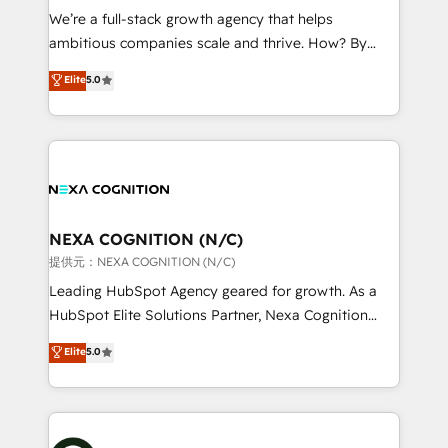
& logistics, energy/solar, staffing and recruiting,
We’re a full-stack growth agency that helps
media, healthcare and government contractors. Our
ambitious companies scale and thrive. How? By
scope of services encompasses Platform Solutions,
upgrading and streamlining every single revenue-
Elite
5.0
Technical Solutions, Enablement Solutions, Digital
generating aspect of your business. We’re proud
Solutions and Growth Solutions. As a fully
HubSpot Elite Solutions Partners and devout CRM
accredited and five-star rated firm, Wendt Partners
nerds who can harness HubSpot’s custom digital
brings a deep bench of expertise to each client
tools to improve each touchpoint of your customer
engagement. In addition, we are SOC 2, ISO 27001,
experience. Working hand-in-hand with your team,
GDPR and HIPAA compliant for global IT security
we’ll assemble a RevOps machine that drives more
standards.
traffic, generates better leads and crushes your
NEXA COGNITION (N/C)
revenue goals. We've worked with thousands of
提供元：NEXA COGNITION (N/C)
HubSpot customers and we'd love to work with you
Leading HubSpot Agency geared for growth. As a
too! Clients come to us for: Advanced CRM solutions
HubSpot Elite Solutions Partner, Nexa Cognition
System Integrations both Custom and Native to
ranks in the top 1% of global HubSpot Partners and
Elite
5.0
HubSpot Data System Migrations between systems
has been one of the longest-standing partners since
to HubSpot New lead generation strategies Time-
2012. We empower businesses to harness the full
saving automations Fresh growth campaigns Robust
potential of HubSpot by combining strategic
help desk Unified revenue operations Dynamic
insights with technical excellence, we deliver