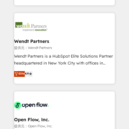
That's why we have developed a step-by-step
complex CRM migrations, implementations,
implementation process that focuses on user
integrations, custom CMS portal development,
adoption. We’re experts on connecting data,
design & UX for mid to large to multi national
technology and people with each other. Together we
businesses. Our teams are based in North America
strive for optimal customer processes and
and APAC. We are HubSpot's top-ranked Advanced
experiences. Systony – We believe you can grow!
Implementation Certified Partner and we contribute
Wendt Partners
to their advisory council. We strive to do 'good work
提供元：Wendt Partners
with good people' and have worked with incredible
Wendt Partners is a HubSpot Elite Solutions Partner
brands. You can see some of them on our website,
headquartered in New York City with offices in
along with plenty of case studies.
Toronto, London and Melbourne. As a global
Elite
4.9
HubSpot partner, we specialize in working with
sophisticated B2B companies to implement the
HubSpot CRM platform across client organizations.
Our vertical market expertise includes
industrial/manufacturing, professional services,
architecture/engineering/construction (AEC),
distribution, commercial real estate, technology,
Open Flow, Inc.
finserv/fintech, IT managed services, transportation
提供元：Open Flow, Inc.