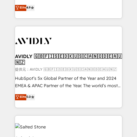
Strategy: Activate Breeze Agents, configure HubSpot
North America. Avec plus de 115 experts en
Elite
4.9
AI, & maximize AEO with tailored AI services. 🧩
marketing automation, Growth, Revops, CRM et
Integrations: Extend HubSpot with custom
webdesign. Markentive is both a consulting firm, a
integrations, hosting, & maintenance.
digital agency and an integrator. With over 115
experts in marketing automation, growth, revops,
CRM and webdesign (We focus on EMEA - USA
customers).
AVIDLY 🇬🇧🇫🇮🇸🇪🇩🇰🇺🇸🇨🇦🇳🇴🇩🇪🇦🇺
🇳🇿
提供元：AVIDLY 🇬🇧🇫🇮🇸🇪🇩🇰🇺🇸🇨🇦🇳🇴🇩🇪🇦🇺🇳🇿
HubSpot’s 5x Global Partner of the Year and 2024
EMEA & APAC Partner of the Year. The world’s most
experienced and fully accredited HubSpot Solutions
Elite
5.0
Partner. 🚀 With 2,750+ HubSpot projects delivered
and 370+ specialists across EMEA, APAC and NAM,
we de-risk complex CRM programmes and
accelerate ROI across every HubSpot Hub. 🧭 From
multi-region migrations to AI-powered automation,