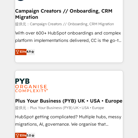
and manufacturers since 2002, we are committed to
empowering our clients and developing their
Campaign Creators // Onboarding, CRM
Migration
autonomy. Get to grips with HubSpot through
guided implementation and seamless integration of
提供元：Campaign Creators // Onboarding, CRM Migration
the CRM platform into your digital ecosystem. Would
With over 600+ HubSpot onboardings and complex
you like support in deploying your inbound
platform implementations delivered, CC is the go-to
marketing strategy? We'll provide support tailored
Elite Solutions Partner for businesses ready to
Elite
4.9
to your needs and sales objectives. With 125+
migrate, replatform, and scale smarter. We specialize
certifications, we are part of the most certified
in high-impact CRM and CMS migrations and
Canadian agencies, and we both hold Onboarding
onboarding from platforms like Salesforce, NetSuite,
Accreditations. Based in Canada (coast to coast), our
Zoho, Pardot, Marketo, Microsoft Dynamics, Wix,
services are offered in both English & French.
WordPress and legacy CRMs, turning fragmented
systems into unified, growth-ready HubSpot
architectures that accelerate revenue operations and
Plus Your Business (PYB) UK • USA • Europe
performance. - Multi-object CRM migration, cleanup,
提供元：Plus Your Business (PYB) UK • USA • Europe
and implementation. - Pre-built and custom
HubSpot getting complicated? Multiple hubs, messy
integrations across your full tech stack. - Custom
migrations, AI, governance. We organise that
object setup, CMS builds, and full-funnel automation.
complexity, so your team can put HubSpot to work...
Elite
5.0
- Dashboards, lifecycle campaigns, and lead