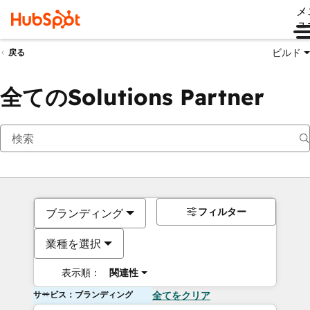
メ
ュ
ビルド
戻る
全てのSolutions Partner
フィルター
ブランディング
業種を選択
表示順：
関連性
サービス：ブランディング
全てをクリア