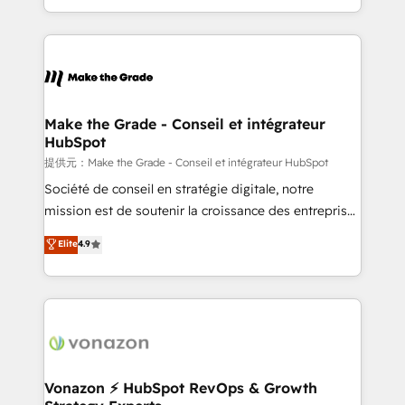
Accreditation, securely sync data across... 🔄 any
HubSpot into a genuine growth engine. Named
apps, in any direction. Stuck on your old CRM..?
HubSpot's Global Partner of the Year in 2024,
Migrate | seamlessly off your old CRM onto a clean
consistently ranked among their top 5 partners
new HubSpot portal with Advanced Website and
worldwide, and with over 15 years in the ecosystem,
CRM Migrations using our in-house "HubScrub" Tool.
Huble has built a track record that speaks for itself.
One company, one operating model, delivering
Make the Grade - Conseil et intégrateur
HubSpot
across offices and consulting teams in the UK, USA,
Canada, Germany, France, Belgium, Singapore, and
提供元：Make the Grade - Conseil et intégrateur HubSpot
South Africa. Certified compliant with ISO/IEC
Société de conseil en stratégie digitale, notre
27001:2022 and ISO 9001:2015 across all seven
mission est de soutenir la croissance des entreprises
international offices and 175+ employees.
B2B à travers l’acquisition de nouveaux clients,
Elite
4.9
l'intégration CRM et le développement des revenus
auprès de vos comptes existants. En France et à
l'international, nous travaillons avec des ETI
ambitieuses, des grands groupes voulant aller au-
delà d’une simple transformation digitale et des
startups florissantes. Nos 3 grandes expertises sont :
➤ L’intégration de CRM et de méthodologie RevOps
Vonazon ⚡ HubSpot RevOps & Growth