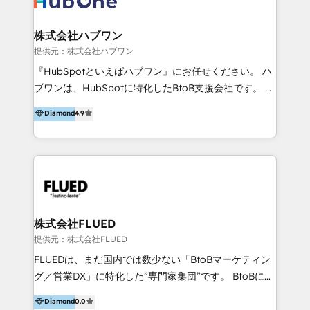
Diamond Partner? 👉Connect with TRooInbound
dei processi aziendali. Siamo accreditati da
today (https://www.trooinbound.com/contact-us)
HubSpot come fornitore ufficiale per le integrazioni
株式会社ハブワン
tra il CRM e altri sistemi aziendali, tra cui SAP,
提供元：株式会社ハブワン
AS400, TeamSystem. HubSpot ci ha riconosciuto
『HubSpotといえばハブワン』にお任せください。 ハ
come formatori ufficiali per l'adozione del CRM in
ブワンは、HubSpotに特化したBtoB支援会社です。 ノ
azienda: il tasso di utilizzo dello strumento è oltre il
ーコードCMS構築、CRM／MA／SFAの設計・運用、他
Diamond
4.9
50% più alto tra i nostri clienti rispetto le altre
システムAPI連携・開発、営業定着支援、カスタマーサ
aziende. Lavoriamo con aziende B2B tra i 5 e i 35
クセス体制の設計まで、ワンストップ完結できる支援体
milioni di fatturato per migliorare l’efficienza dei
制を整えています。 HubSpotの導入支援だけでなく、
processi, allineare marketing e vendite, e
現場で使い続けられる仕組み、売上と効率を両立するシ
massimizzare il ritorno sugli investimenti.
ナリオ設計まで含めてご提案。「導入して終わり」では
なく「成果が出るまで動き続ける」パートナーであるこ
と。それが、ハブワンのスタンスです。 また、
株式会社FLUED
HubSpotはもちろん、ferret One、WordPress、
提供元：株式会社FLUED
Movable Type（Power CMS）などの各種CMSを活用
FLUEDは、まだ国内では数少ない「BtoBマーケティン
し、延べ100社以上のBtoB企業のサイト制作経験をもと
グ／営業DX」に特化した”専門家集団”です。 BtoBに特
に、ウェブマーケテイング担当者が本当に使いやすいノ
化し、WEB制作や広告運用などのオンライン施策か
Diamond
0.0
ーコードテーマテンプレートを独自開発。 企業のさま
ら、インサイドセールスや展示会などのオフライン施策