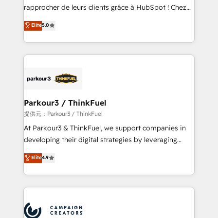
business services. We prepare a customized
rapprocher de leurs clients grâce à HubSpot ! Chez
business case that demonstrates the value and
DIGITALISIM, nous avons l'intime conviction que la
Elite
5.0
impact of your digital transformation, including a
réussite des entreprises passe par l’innovation web,
detailed financial rationale with a focus on ROI and
le marketing digital, et la relation client ! C'est
TCO. As a trusted extension of your team, we
pourquoi, nos experts sont à la fois capables de
believe in the power of partnership. Together, we
gérer votre projet de création de site internet, votre
embark on a transformational journey that sets your
référencement, votre stratégie digitale et le pilotage
business up for long-term success. Unlock your
et l'intégration d'HubSpot ! Les grandes phases d'un
business. If not now, when?
projet HubSpot avec DIGITALISIM : 🧽 Nettoyage,
Parkour3 / ThinkFuel
migration et intégration des bases de données. 🚀
提供元：Parkour3 / ThinkFuel
Développement des interfaces avec vos logiciels
At Parkour3 & ThinkFuel, we support companies in
métiers ⚙️ Configuration de la plateforme HubSpot
developing their digital strategies by leveraging
📈 Configuration de rapports et tableaux de bord 🤝
technologies and automating their marketing and
Elite
4.9
Book Process & Guidelines utilisateurs 🎓
sales processes to generate growth. Our offer spans
Formations des utilisateurs
from Strategy to Operations. We specialize in CRM
onboarding and implementation, web design, sales
& marketing automation, and digital marketing. With
extensive experience working with tech companies