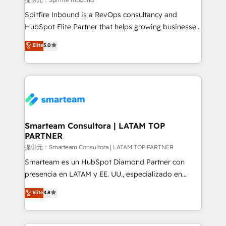
Spitfire Inbound is a RevOps consultancy and
HubSpot Elite Partner that helps growing businesses
design predictable, scalable revenue-driving
Elite
5.0
strategies. With offices in South Africa and London,
we take a RevOps-led approach that aligns sales,
marketing & service, breaks down silos, and gives
teams the clarity to operate efficiently and with
confidence. We deliver end to end strategy and
implementation, aligning people, processes, data
and technology around a single source of truth to
Smarteam Consultora | LATAM TOP
PARTNER
support sustainable growth and better decision-
making. Working with clients locally and globally, our
提供元：Smarteam Consultora | LATAM TOP PARTNER
expertise includes HubSpot onboarding and CRM
Smarteam es un HubSpot Diamond Partner con
implementation, automation, sales and customer
presencia en LATAM y EE. UU., especializado en
experience strategy, web development, integrations,
implementaciones de HubSpot, integraciones API y
Elite
4.8
and data-driven campaigns. Winners of the first
optimización de procesos comerciales con IA. Con
Global HEART Award, Yamini Rogan, CEO of
más de 6 años de experiencia, hemos liderado 100+
HubSpot said "We love the impact you are having in
implementaciones conectando HubSpot con SAP,