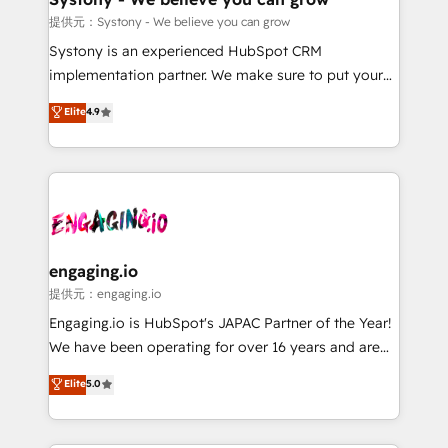
Migration Why 1406 We become part of your team.
提供元：Systony - We believe you can grow
Your team learns while we build. We fix what others
Systony is an experienced HubSpot CRM
broke. Built for mid-market reality—practical
implementation partner. We make sure to put your
solutions that work with your actual headcount and
organization's needs and goals first and think along
Elite
4.9
constraints. By the Numbers 🏆 Top 1% of all
with your organization. We are only satisfied once
HubSpot partners 🔄 Top 5% globally in client
you are too. Why Systony? - 20+ years of
retention 📅 8+ years of consistent results since 2017
experience with CRM, Marketing, Sales & Service
Who We Serve Revenue teams, marketing leaders,
implementations - 500+ successful onboardings -
and sales ops at mid-market companies ready to
Own back-end developers - Complex data
move beyond spreadsheets into unified systems
migrations (e.g. Salesforce, MS Dynamics, Perfect
that drive real business results.
View, SuperOffice) - Custom integrations (e.g. MS
engaging.io
Business Central, Navision, AX, SAP, Exact, AFAS) We
提供元：engaging.io
focus on growing B2B companies in the SME sector
Engaging.io is HubSpot's JAPAC Partner of the Year!
such as manufacturing, SaaS, business services and
We have been operating for over 16 years and are
wholesaler companies. As an experienced HubSpot
one of HubSpot's most experienced and technically
Elite
5.0
partner, we know how important user adoption is.
capable Agency Partners globally. We specialise in
That's why we have developed a step-by-step
complex CRM migrations, implementations,
implementation process that focuses on user
integrations, custom CMS portal development,