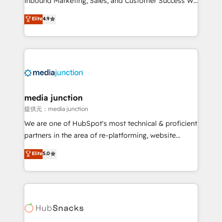
Inbound Marketing, Sales, and Customer Success We
specialize in driving revenue growth for companies
Elite
4.9
across industries through tailored marketing, sales,
and customer success strategies, utilizing RevOps
methodologies. As Latin America's largest HubSpot
partner and a global leader in education market, we
offer unparalleled insights. Operating in five
countries—Brazil, UAE (Abu Dhabi/Dubai/Sharjah),
Mexico, USA, and Portugal—we've executed over a
media junction
hundred successful operations. Our approach,
提供元：media junction
rooted in RevOps principles, integrates analysis,
We are one of HubSpot's most technical & proficient
training, planning, and qualification. Leveraging
partners in the area of re-platforming, website
technology, data analytics, CRM optimization, and
design & development. We specialize in multi-hub
Elite
5.0
inbound marketing tactics, we focus on
implementations for mid-market & enterprise
understanding, nurturing, and converting leads.
companies. We are woman-owned, powered by
Partner with us to unlock your business's full
coffee, and we ❤️ dogs. We produce award-winning
potential and achieve sustained growth in today's
work for our clients. 🏆2023 Technical Expertise
competitive market.
Impact Award 🏆2022 Technical Expertise Impact
Award 🏆2022 Platform Migration Excellence Impact