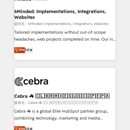
with intelligent automation to drive sustainable
growth. Our multidisciplinary team designs solutions
6Minded: Implementations, Integrations,
Websites
that simplify complexity, boost performance, and
turn innovation into real impact. 🌍 Highlights •
提供元：6Minded: Implementations, Integrations, Websites
HubSpot Partner since 2012 • 2022 EMEA Impact
Tailored implementations without out-of-scope
Award: Best Integration • 150+ successful HubSpot
headaches, web projects completed on time. Our in-
projects • Clients in 30+ industries • Proprietary
house team of certified CRM architects, experts,
Elite
5.0
technology for integrations • Multilingual team:
developers, designers, and marketers handles all
English, Spanish, Portuguese & Italian 👉 Grow
aspects of your HubSpot. ✨ 400+ global clients ✨
smarter with AI and HubSpot.
100+ seamless migrations from 15+ different CRMs
✨ 100,000+ hours in HubSpot projects, 75+ full Hub
implementations, and 5,000+ pages ✨ CS: Clients
generating 7-digit MRR from inbound campaigns ✨
CS: 245% organic growth & +751% new visitors for a
Cebra 🦓 🇨🇱🇧🇷🇲🇽🇪🇸🇺🇸🇨🇴🇵🇪🇵🇦
full-funnel HubSpot project ✨ CS: 415% conversion
提供元：Cebra 🦓 🇨🇱🇧🇷🇲🇽🇪🇸🇺🇸🇨🇴🇵🇪🇵🇦
boost with a new HubSpot site Recognized leaders:
Cebra 🦓 is a global Elite HubSpot partner group,
🏆 HubSpot Platform Migration Impact Award 🏆
combining technology, marketing and media
Clutch HubSpot Global Leader 🏆 Finalist: HubSpot
expertise across Latin America and Southern
Elite
5.0
Inbound Campaign of the Year 🏆 Gold AVA Digital