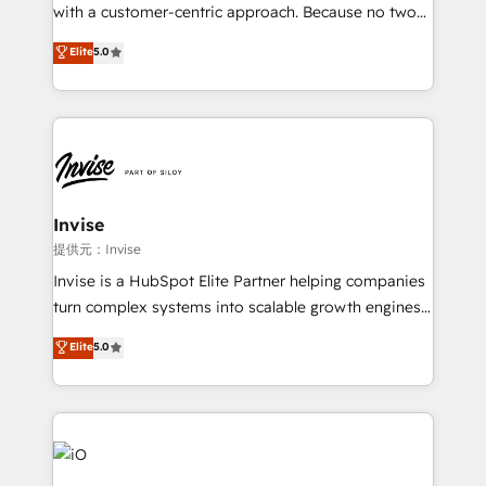
No worries, we will advise you in which to deploy
with a customer-centric approach. Because no two
and help you to get the best measurable ROI. This
clients have the same needs, Quattro offer a
Elite
5.0
brings us to our mission; to effectively guide as
bespoke approach for every client. Services include
much Benelux companies as possible to be
business growth strategies, sales enablement, CRM
commercially successful.
set-up, Migrations, Integrations, Enterprise level
Sales Hub, Marketing Hub, Customer Support Hub,
Ops Hub Software, inbound marketing strategy,
content strategies, branding, HubSpot CMS,
bespoke web apps and growth driven design
Invise
websites. Experienced in helping Global B2B
提供元：Invise
Manufacturers, Fintech, Professional Services, IT and
Invise is a HubSpot Elite Partner helping companies
SaaS industries.
turn complex systems into scalable growth engines.
We combine strategy, technology and change
Elite
5.0
management to drive measurable results. As part of
the fast-growing Siloy Group, we unite more than
250+ HubSpot experts across Europe – ready to
build a CRM architecture optimized to support your
business goals. Talk to us if you’re looking to: -