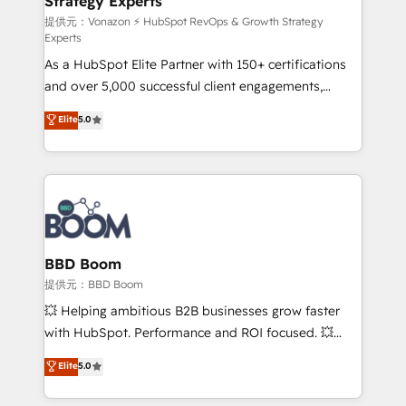
Strategy Experts
pour aligner les équipes marketing, commerciales et
support client (data migration, synchronisation API,
提供元：Vonazon ⚡ HubSpot RevOps & Growth Strategy
Experts
audit et maintenance) ➤ La création de sites internet
As a HubSpot Elite Partner with 150+ certifications
de conversion qui transforment les visiteurs en
and over 5,000 successful client engagements,
opportunités d'affaires ➤ La mise en place de
Vonazon turns marketing complexity into
stratégies d'acquisition marketing (SEO, SEA,
Elite
5.0
measurable, scalable growth. From onboarding to
inbound, automatisation marketing, ABM, IA,
enterprise-grade campaigns, our in-house team
emailing) Informations clés : - 10 ans d'expérience -
builds scalable strategies that drive long-term
100+ intégrations CRM HubSpot réussies - 40
revenue. ⚙️ HubSpot Integration & Optimization •
experts conseil - 150 certifications HubSpot
Seamless CRM, CMS, and automation setup •
cumulées
Complex platform migrations and data cleanups •
Custom APIs and third-party integrations 📈 End-to-
BBD Boom
End Revenue Acceleration • Lifecycle marketing and
提供元：BBD Boom
pipeline growth programs • Sales enablement tools
💥 Helping ambitious B2B businesses grow faster
and CRM optimization • Retention strategies with
with HubSpot. Performance and ROI focused. 💥
customer journey mapping 🏅 Elite-Level HubSpot
BBD Boom is the HubSpot partner that can help you
Elite
5.0
Execution • 750+ onboardings and 2,000+
to HubSpot Better. We work with your teams to
implementations • Deep expertise across marketing,
solve all your HubSpot challenges and improve user