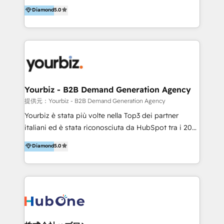
scalable growth engine. We work with startups, mid-
Diamond
5.0
market, and enterprise teams to maximize
HubSpot’s full potential through: 💎HubSpot Audits,
Management & Optimization 💎RevOps-powered
HubSpot Onboarding & CRM Implementation 💎
Brand Development, Growth Strategy, AI SEO &
Performance Marketing 💎Data Migration & Custom
Integrations 💎Go-To-Market (GTM) Strategies &
Yourbiz - B2B Demand Generation Agency
Account-Based Marketing 💎CMS Development &
提供元：Yourbiz - B2B Demand Generation Agency
Conversion-Focused Websites With a 5.0⭐average
Yourbiz è stata più volte nella Top3 dei partner
rating and 140+ verified client reviews on the
italiani ed è stata riconosciuta da HubSpot tra i 20
HubSpot Ecosystem, TRooInbound is trusted by
migliori partner EMEA per la gestione del cliente.
Diamond
5.0
businesses globally for consistent delivery and high
Stiamo accompagnando oltre 100 aziende nella
client satisfaction. With deep HubSpot expertise and
digitalizzazione e ottimizzazione dei processi di
a focus on performance, we build systems that scale
marketing e vendita. Il nostro metodo DAM è stato
across marketing, sales, and service. Ready to grow
validato da oltre 350 manager: inizia con una precisa
your business with a proven and reliable HubSpot
mappatura dei canali di acquisizione dei contatti e
Diamond Partner? 👉Connect with TRooInbound
dei processi aziendali. Siamo accreditati da
today (https://www.trooinbound.com/contact-us)
HubSpot come fornitore ufficiale per le integrazioni