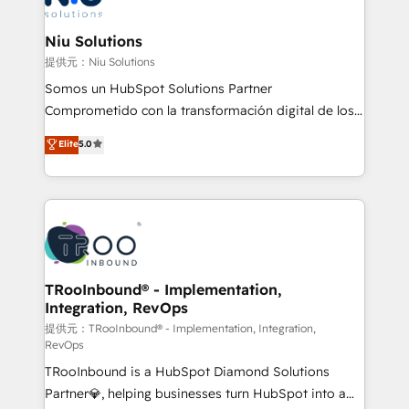
better together 🏆
multicultural trabaja en español, inglés y portugués,
uniendo visión estratégica y excelencia técnica para
Niu Solutions
generar resultados medibles. Apoyamos a empresas
提供元：Niu Solutions
de construcción, educación, tecnología, retail, e-
Somos un HubSpot Solutions Partner
commerce, salud, financieras, seguros y servicios,
Comprometido con la transformación digital de los
ayudándolas a conectar sistemas, escalar equipos y
procesos comerciales de las empresas en
Elite
5.0
tomar decisiones basadas en datos. 🌎 Highlights:
Latinoamérica, con un enfoque en Marketing, Ventas
5+ años como partner HubSpot 100+
y Servicio al Cliente. Somos un equipo de trabajo
implementaciones en LATAM y EE. UU. Expertise en
multidisciplinario de alto rendimiento, con
integraciones vía API Top #7 HubSpot Partner
conocimiento y experiencia enfocado en: 1.
LATAM 2025 🏆 Impulsamos crecimiento con CRM +
Optimizar la eficiencia operativa de nuestros
IA en múltiples industrias. 👉 ¿Listo para transformar
clientes 2. Mejorar la experiencia del cliente 3.
tus procesos comerciales?
Asegurar resultados medibles Nos especializamos
TRooInbound® - Implementation,
Integration, RevOps
en bancos, seguros, e-commerce, Desarrolladores
Inmobiliarios y Empresas Distribuidoras de
提供元：TRooInbound® - Implementation, Integration,
RevOps
Productos
TRooInbound is a HubSpot Diamond Solutions
Partner💎, helping businesses turn HubSpot into a