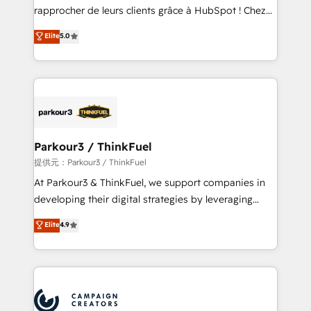
business services. We prepare a customized
rapprocher de leurs clients grâce à HubSpot ! Chez
business case that demonstrates the value and
DIGITALISIM, nous avons l'intime conviction que la
Elite
5.0
impact of your digital transformation, including a
réussite des entreprises passe par l’innovation web,
detailed financial rationale with a focus on ROI and
le marketing digital, et la relation client ! C'est
TCO. As a trusted extension of your team, we
pourquoi, nos experts sont à la fois capables de
believe in the power of partnership. Together, we
gérer votre projet de création de site internet, votre
embark on a transformational journey that sets your
référencement, votre stratégie digitale et le pilotage
business up for long-term success. Unlock your
et l'intégration d'HubSpot ! Les grandes phases d'un
business. If not now, when?
projet HubSpot avec DIGITALISIM : 🧽 Nettoyage,
Parkour3 / ThinkFuel
migration et intégration des bases de données. 🚀
提供元：Parkour3 / ThinkFuel
Développement des interfaces avec vos logiciels
At Parkour3 & ThinkFuel, we support companies in
métiers ⚙️ Configuration de la plateforme HubSpot
developing their digital strategies by leveraging
📈 Configuration de rapports et tableaux de bord 🤝
technologies and automating their marketing and
Elite
4.9
Book Process & Guidelines utilisateurs 🎓
sales processes to generate growth. Our offer spans
Formations des utilisateurs
from Strategy to Operations. We specialize in CRM
onboarding and implementation, web design, sales
& marketing automation, and digital marketing. With
extensive experience working with tech companies