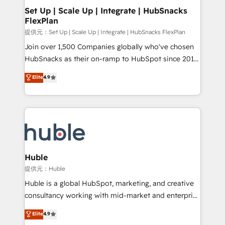
Award 🏆2020 Elite Solutions Partner 🏆2019
Set Up | Scale Up | Integrate | HubSnacks
FlexPlan
Integrations HubSpot Impact Award 🏆2019
Marketing Enablement HubSpot Impact Award 🏆
提供元：Set Up | Scale Up | Integrate | HubSnacks FlexPlan
2018 Website Design HubSpot Impact Award 🏆2017
Join over 1,500 Companies globally who've chosen
Website Design HubSpot Impact Award 🏆2016
HubSnacks as their on-ramp to HubSpot since 2014
Growth-Driven Design Agency of the Year 🏆2016
Simple pay-as-you-go plans that accelerate value...
Elite
4.9
Sales Enablement HubSpot Impact Award 🏆2015
1️⃣ Set Up | Onboarding New or Check-fixing existing
Growth-Driven Design Agency of the Year 🏆2015
HubSpot portals 2️⃣ Scale Up | 100% HubSpot Task
Became the 5th Agency to reach Diamond 🏆2014
Execution... Global 24/7 ... All Experts 3️⃣ Integrate |
HubSpot COS Performance Award 🏆2014 HubSpot
your entire Tech Stack with Custom Integrations
COS Design Award 🏆2013 HubSpot Marketplace
Slash months from your API Integration project... ⬅️
Provider of the Year 🏆2011 Became a HubSpot
Click "Contact Business" ⬅️ to access 150+ Kickstart
Partner 📆Founded in 1997
Integration templates that put HubSpot in the center
Huble
of your tech stack, syncing... 🛍️ Shopify or
提供元：Huble
WooCommerce 💲 Stripe or Paypal 💰 Sage or
Huble is a global HubSpot, marketing, and creative
Netsuite 🤖 Google or Microsoft ✍️ DocuSign or
consultancy working with mid-market and enterprise
PandaDoc 🌐 Avalara or Quaderno HubSnacks holds
businesses. We go beyond implementation, shaping
Elite
4.9
the rare Advanced "Custom Integrations"
the strategy, processes, and teams that turn