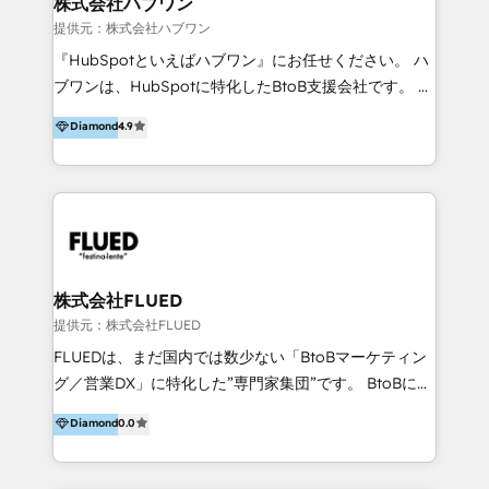
株式会社ハブワン
tra il CRM e altri sistemi aziendali, tra cui SAP,
提供元：株式会社ハブワン
AS400, TeamSystem. HubSpot ci ha riconosciuto
『HubSpotといえばハブワン』にお任せください。 ハ
come formatori ufficiali per l'adozione del CRM in
ブワンは、HubSpotに特化したBtoB支援会社です。 ノ
azienda: il tasso di utilizzo dello strumento è oltre il
ーコードCMS構築、CRM／MA／SFAの設計・運用、他
Diamond
4.9
50% più alto tra i nostri clienti rispetto le altre
システムAPI連携・開発、営業定着支援、カスタマーサ
aziende. Lavoriamo con aziende B2B tra i 5 e i 35
クセス体制の設計まで、ワンストップ完結できる支援体
milioni di fatturato per migliorare l’efficienza dei
制を整えています。 HubSpotの導入支援だけでなく、
processi, allineare marketing e vendite, e
現場で使い続けられる仕組み、売上と効率を両立するシ
massimizzare il ritorno sugli investimenti.
ナリオ設計まで含めてご提案。「導入して終わり」では
なく「成果が出るまで動き続ける」パートナーであるこ
と。それが、ハブワンのスタンスです。 また、
株式会社FLUED
HubSpotはもちろん、ferret One、WordPress、
提供元：株式会社FLUED
Movable Type（Power CMS）などの各種CMSを活用
FLUEDは、まだ国内では数少ない「BtoBマーケティン
し、延べ100社以上のBtoB企業のサイト制作経験をもと
グ／営業DX」に特化した”専門家集団”です。 BtoBに特
に、ウェブマーケテイング担当者が本当に使いやすいノ
化し、WEB制作や広告運用などのオンライン施策か
Diamond
0.0
ーコードテーマテンプレートを独自開発。 企業のさま
ら、インサイドセールスや展示会などのオフライン施策
ざまな課題やニーズに対して「戦略、設計・デザイン、
まで支援しています。 「経験豊富な”専門家集団”によ
開発、運用」まで段階に合わせ、誠実なアドバイスと的
るプロジェクト参加型の支援」で、戦略・企画などのコ