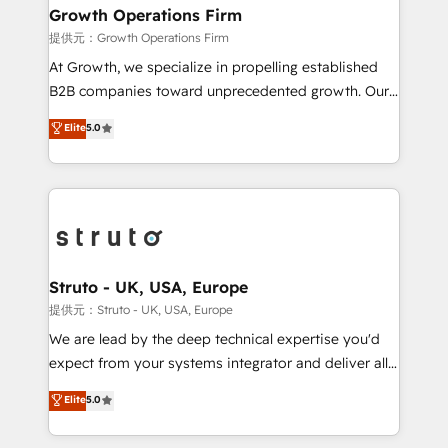
to take on real challenges!
Choose Nexa Cognition? 🚀 HubSpot Expertise: Our
Growth Operations Firm
certified team specialises in CRM implementation,
提供元：Growth Operations Firm
marketing automation, and revenue operations. 🤝
At Growth, we specialize in propelling established
Custom Solutions: From onboarding and
B2B companies toward unprecedented growth. Our
integrations, to RevOps and training. We align
focus is on fine-tuning and enhancing your growth,
Elite
5.0
HubSpot with your business needs. 🌟 Proven
sales, and marketing operations. Unlike conventional
Results: We’ve helped businesses of all sizes
marketing agencies, we dive deep into the
accelerate revenue growth, improve operational
operational aspects of your business, ensuring that
efficiency, and achieve ROI. 🔧 Flexible Service
each cog in your growth machine is well-oiled and
Packages: Choose ongoing support or project-based
functioning optimally. With our expertise in leading
solutions. We offer service packages designed to fit
platforms like Salesforce and HubSpot, we bring a
your requirements. Contact us today!
wealth of knowledge and experience to the table.
Struto - UK, USA, Europe
Our strategies are tailored to your business's unique
提供元：Struto - UK, USA, Europe
needs, ensuring a personalized approach that aligns
We are lead by the deep technical expertise you'd
with your growth objectives.
expect from your systems integrator and deliver all
the agency services you'd expect from your
Elite
5.0
HubSpot Solutions Partner. As one of the UK's
longest-standing partners, we are experts at