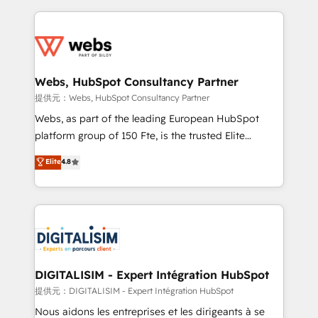
sales, and service hubs • Built-in flexibility for
adoption, sales process and marketing results.
startups to global brands
Services 📚 Onboarding your team to HubSpot for
the first time 🔧 Designing and optimising your
HubSpot set-up for better results 🌐 Website design
and build using HubSpot 🔌 Integrating HubSpot
Webs, HubSpot Consultancy Partner
with other systems 🎓 Training your teams to be
提供元：Webs, HubSpot Consultancy Partner
HubSpot pros 📊 Lead generation services using
Webs, as part of the leading European HubSpot
HubSpot Why us? - SIX HubSpot Accreditations -
platform group of 150 Fte, is the trusted Elite
awarded by HubSpot after a rigorous process for
HubSpot CRM Partner offering you a roadmap on
Elite
4.8
CRM, Solutions Architecture, Onboarding , Data
maximizing EBITDA and achieving Commercial
Migration, Custom Integration & Platform
Excellence. With our targeted processes, we
Enablement -Onboarded over 500 businesses to
strengthen your digital transformation and minimize
HubSpot -Top 1% of partners worldwide -In-house
costs. As HubSpot's Advanced Accredited CRM
team of 25+ experts Contact us today to help you
Implementation partner, we provide expertise to
get more from your investment in HubSpot.
drive your business forward. Since 2015 we are fully
www.bbdboom.com
dedicated to HubSpot and with an experienced
DIGITALISIM - Expert Intégration HubSpot
team (50+), we work with reputable companies in
提供元：DIGITALISIM - Expert Intégration HubSpot
B2B sectors such as manufacturing, SaaS and
Nous aidons les entreprises et les dirigeants à se