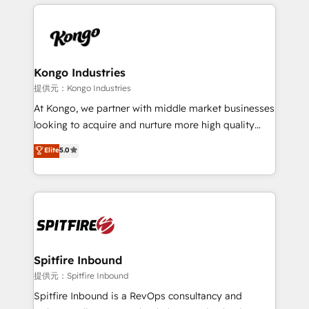
growth for our client's businesses. These methods
supports the growth of big and small companies
are confirmed by data-driven results so you can see
such as Brussels Airport, Volvo, Farmaline, Agilitas,
exactly where your marketing budget is being used
Streamz and Michelin.
and how. In a few months, you can boost leads, ROI
and overall revenue to a level not feasible with
Kongo Industries
traditional methods. If you’re a frustrated marketing
提供元：Kongo Industries
manager or business owner sick of wasting budget
At Kongo, we partner with middle market businesses
with generic agencies and their outdated methods,
looking to acquire and nurture more high quality
we are here to help. We help ambitious businesses
leads. We use digital media, marketing cloud,
Elite
5.0
just like yours attract more high-quality leads
automation and software integration to drive sales
throughout each stage of the buying cycle with
and, deliver clarity on marketing expenditure.
conversion-ready websites, engaging content
specifically targeted to your key audiences and
enable sales teams with the process, technology and
training to smash targets.
Spitfire Inbound
提供元：Spitfire Inbound
Spitfire Inbound is a RevOps consultancy and