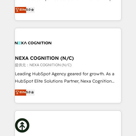
scope of services encompasses Platform Solutions,
upgrading and streamlining every single revenue-
Elite
5.0
Technical Solutions, Enablement Solutions, Digital
generating aspect of your business. We’re proud
Solutions and Growth Solutions. As a fully
HubSpot Elite Solutions Partners and devout CRM
accredited and five-star rated firm, Wendt Partners
nerds who can harness HubSpot’s custom digital
brings a deep bench of expertise to each client
tools to improve each touchpoint of your customer
engagement. In addition, we are SOC 2, ISO 27001,
experience. Working hand-in-hand with your team,
GDPR and HIPAA compliant for global IT security
we’ll assemble a RevOps machine that drives more
standards.
traffic, generates better leads and crushes your
NEXA COGNITION (N/C)
revenue goals. We've worked with thousands of
提供元：NEXA COGNITION (N/C)
HubSpot customers and we'd love to work with you
Leading HubSpot Agency geared for growth. As a
too! Clients come to us for: Advanced CRM solutions
HubSpot Elite Solutions Partner, Nexa Cognition
System Integrations both Custom and Native to
ranks in the top 1% of global HubSpot Partners and
Elite
5.0
HubSpot Data System Migrations between systems
has been one of the longest-standing partners since
to HubSpot New lead generation strategies Time-
2012. We empower businesses to harness the full
saving automations Fresh growth campaigns Robust
potential of HubSpot by combining strategic
help desk Unified revenue operations Dynamic
insights with technical excellence, we deliver
website development Award-winning creative
bespoke HubSpot solutions tailored to drive
design We live and breathe HubSpot and are ready
measurable growth and operational efficiency. Why