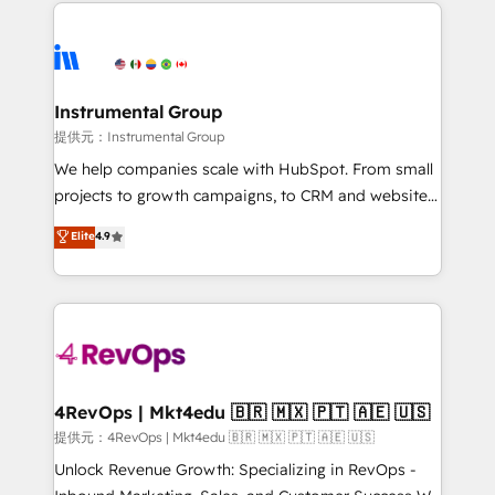
eminent solutions & integrations. Trust us to
there’s a good chance one of our globally integrated
streamline your HubSpot experience. 🚀HubSpot
teams has worked with clients just like you Let’s
Elite Partners with 10+ years of HubSpot experience
explore whether S2 is the partner you’ve been
🤝HubSpot Premier Integration partner 🤝Google
looking for...and get your next big initiative moving!
Premier Partner 2023 🌟5 HubSpot Accreditations 🌟
Instrumental Group
Won HubSpot Theme Challenge 2021 🌟INBOUND’19
提供元：Instrumental Group
HubSpot Rising Star Why us? Harnessing the full
We help companies scale with HubSpot. From small
potential of the powerful HubSpot CRM. ✔️A team of
projects to growth campaigns, to CRM and websites.
HubSpot experts backed by over 10+ years of
Hire an agency that's experienced in every inch of
Elite
4.9
HubSpot experience ✔️Flexible pricing models —
HubSpot and willing to work hand-in-hand with your
Hourly-fee (assigned one Dedicated HubSpot
team to simplify the complex and build a better
Admin); Monthly-fee (HubSpot Admin + Project
experience for your team and customers.
Manager); and Fixed Project Cost (as per
requirement). ✔️Helped over 25,000+ customers so
far with our HubSpot solutions. ✔️Bespoke apps &
on-demand bundle services. Connect with us today!
4RevOps | Mkt4edu 🇧🇷 🇲🇽 🇵🇹 🇦🇪 🇺🇸
提供元：4RevOps | Mkt4edu 🇧🇷 🇲🇽 🇵🇹 🇦🇪 🇺🇸
Unlock Revenue Growth: Specializing in RevOps -