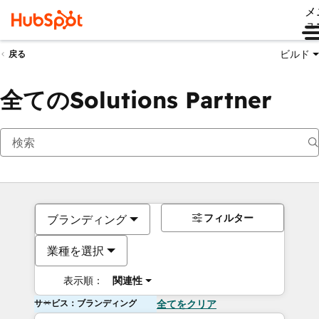
メ
ュ
ビルド
戻る
全てのSolutions Partner
フィルター
ブランディング
業種を選択
表示順：
関連性
サービス：ブランディング
全てをクリア