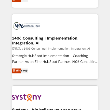
Europe, with teams across 7 countries. Born in Chile,
Award for Best Website 🌟 Accreditations: CRM
we combine local insight with international reach to
Implementation, HubSpot Content Experience, CRM
help businesses grow through technology, creativity,
Data Migration & Custom Integration
AI and strategy. For over 12 years, we’ve delivered
500+ HubSpot implementations, building end-to-
end solutions that integrate CRM, AI automation,
inbound and loop marketing, content, and digital
1406 Consulting | Implementation,
Integration, AI
creativity. Our multicultural team works in Spanish,
Portuguese, and English to design scalable strategies
提供元：1406 Consulting | Implementation, Integration, AI
that drive measurable growth. 🌎 Highlights: • 10+
Strategic HubSpot Implementation + Coaching
years as a HubSpot partner. • 2023 Impact Awards:
Partner As an Elite HubSpot Partner, 1406 Consulting
Platform Migration Excellence. • Top 3 Partner of the
helps mid-market revenue teams transform how
Elite
5.0
Year LATAM 2022, 2023, 2024, 2025. • Partner of the
they sell, market, and serve. We don't just build your
Year 2024. • Organizer of Aliados.ai (AI, marketing &
HubSpot—we teach your team to own it, then stay
tech global congress). 👉 Ready to scale your
to help you keep winning. What We Do ⚙️ CRM
business with HubSpot? Let Cebra’s experts help
Implementations across Marketing, Sales, Service,
you grow faster, smarter, and with impact.
Data & Content 📈 Sales & Marketing Alignment +
Revenue Team Enablement 🤖 Breeze AI & Custom
Agent Creation 🔄 Custom Integrations & Data
Systony - We believe you can grow