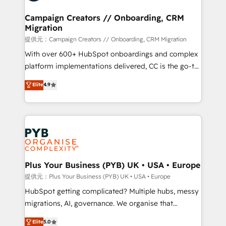
and manufacturers since 2002, we are committed to
empowering our clients and developing their
Campaign Creators // Onboarding, CRM
Migration
autonomy. Get to grips with HubSpot through
guided implementation and seamless integration of
提供元：Campaign Creators // Onboarding, CRM Migration
the CRM platform into your digital ecosystem. Would
With over 600+ HubSpot onboardings and complex
you like support in deploying your inbound
platform implementations delivered, CC is the go-to
marketing strategy? We'll provide support tailored
Elite Solutions Partner for businesses ready to
Elite
4.9
to your needs and sales objectives. With 125+
migrate, replatform, and scale smarter. We specialize
certifications, we are part of the most certified
in high-impact CRM and CMS migrations and
Canadian agencies, and we both hold Onboarding
onboarding from platforms like Salesforce, NetSuite,
Accreditations. Based in Canada (coast to coast), our
Zoho, Pardot, Marketo, Microsoft Dynamics, Wix,
services are offered in both English & French.
WordPress and legacy CRMs, turning fragmented
systems into unified, growth-ready HubSpot
architectures that accelerate revenue operations and
Plus Your Business (PYB) UK • USA • Europe
performance. - Multi-object CRM migration, cleanup,
提供元：Plus Your Business (PYB) UK • USA • Europe
and implementation. - Pre-built and custom
HubSpot getting complicated? Multiple hubs, messy
integrations across your full tech stack. - Custom
migrations, AI, governance. We organise that
object setup, CMS builds, and full-funnel automation.
complexity, so your team can put HubSpot to work...
Elite
5.0
- Dashboards, lifecycle campaigns, and lead