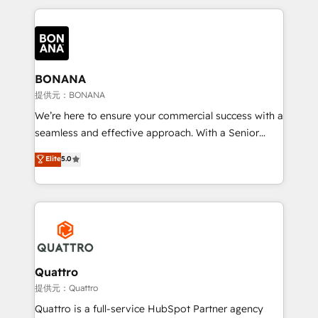
maximising the value of the HubSpot platform and
building an integrated growth stack that brings your
business, operational and technical requirements to
life, and creates a 360˚ view of your customer to
help your teams do more. We specialise in HubSpot
BONANA
technical services, website design and development
提供元：BONANA
as well as agency services that help set you up for
We’re here to ensure your commercial success with a
success. Now, more than ever you need to connect
seamless and effective approach. With a Senior
and align your website and marketing to sales and
team that has 10+ years of experience in HubSpot,
Elite
5.0
customer service. It's time to empower your teams
we have a deep understanding of SaaS, Business
to create great customer experiences that generate
Services and E-commerce together with Retail. We
more leads, close more business and engage your
streamline and enhance your Sales, Marketing &
customers. Let's work side-by-side to make it
Service efforts, providing insights in your
happen.
commercial operations. We're good at RevOps,
automating and optimizing your marketing, sales &
service operations with AI, designing and building
Quattro
your website, and we drive growth through Account-
提供元：Quattro
Based Marketing, SEO, SEA and many other tactics.
Quattro is a full-service HubSpot Partner agency