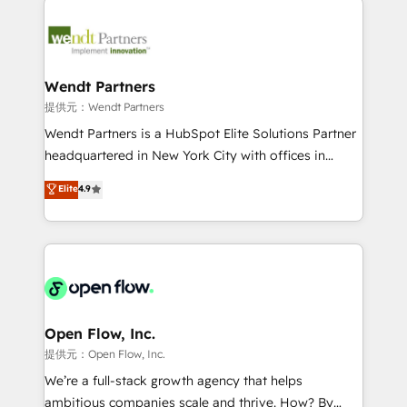
adoption. We’re experts on connecting data,
design & UX for mid to large to multi national
technology and people with each other. Together we
businesses. Our teams are based in North America
strive for optimal customer processes and
and APAC. We are HubSpot's top-ranked Advanced
experiences. Systony – We believe you can grow!
Implementation Certified Partner and we contribute
Wendt Partners
to their advisory council. We strive to do 'good work
提供元：Wendt Partners
with good people' and have worked with incredible
Wendt Partners is a HubSpot Elite Solutions Partner
brands. You can see some of them on our website,
headquartered in New York City with offices in
along with plenty of case studies.
Toronto, London and Melbourne. As a global
Elite
4.9
HubSpot partner, we specialize in working with
sophisticated B2B companies to implement the
HubSpot CRM platform across client organizations.
Our vertical market expertise includes
industrial/manufacturing, professional services,
architecture/engineering/construction (AEC),
distribution, commercial real estate, technology,
Open Flow, Inc.
finserv/fintech, IT managed services, transportation
提供元：Open Flow, Inc.
& logistics, energy/solar, staffing and recruiting,
We’re a full-stack growth agency that helps
media, healthcare and government contractors. Our
ambitious companies scale and thrive. How? By