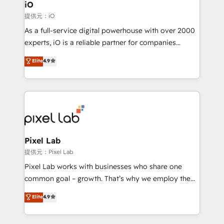
Connect marketing, sales and operations around one
iO
reliable source of truth - Unlock the full value of your
提供元：iO
CRM and marketing data, not just implement a
As a full-service digital powerhouse with over 2000
system - Accelerate impact with a partner who
experts, iO is a reliable partner for companies
understands both strategy and technology
looking to strengthen their position in the fields of
Elite
4.9
marketing, technology, content, strategy and
creation. iO combines in-depth knowledge on both
the marketing and technology end of HubSpot,
creating impactful inbound marketing strategies
from end-to-end. Teams of marketing specialists,
developers, copywriters and designers work side by
side to meet the specific demands of every client
Pixel Lab
and project. Dedicated HubSpot teams combine all
提供元：Pixel Lab
skills for HubSpot projects from strategy to
Pixel Lab works with businesses who share one
implementation and training. Skilled in-house
common goal – growth. That’s why we employ the
developers are building HubSpot CMS websites and
latest innovations in disruptive technology in our
Elite
4.9
complex API integrations with external platforms.
approach to web design, sales enablement and
Working from several campuses across Belgium, The
inbound marketing that deliver month-on-month
Netherlands, Denmark and Sweden, iO currently