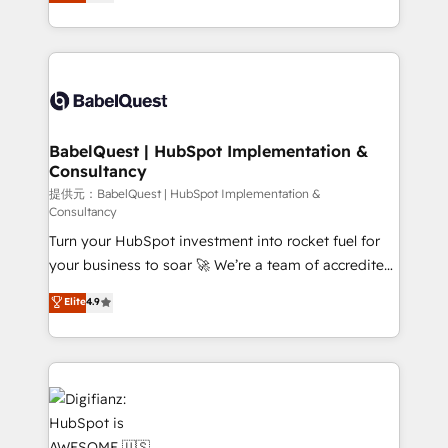
Welcome to our Profile! We help with: • CRM
nurturing sequences. - Cross-hub setup across
implementation, reports, workflows, and team
Marketing, Sales, Operations, and Service Hubs. -
training • CRM migration from Salesforce, Pipedrive,
Ongoing optimization, managed support, and
Dynamics and others • Technical projects including
scalable retainers. Let’s make HubSpot your most
custom API integrations with ERP (and other
powerful growth engine. Built to convert, scale, and
systems) • AI governance for HubSpot-centred
drive results.
operations A little about us: • Boutique 'Elite' team of
BabelQuest | HubSpot Implementation &
Consultancy
12 • 150+ clients across Sales Hub, Marketing Hub,
Service Hub, Data Hub and CMS • ISO/IEC
提供元：BabelQuest | HubSpot Implementation &
Consultancy
27001:2022, ISO 9001:2015, and ISO 42001:2023
Turn your HubSpot investment into rocket fuel for
certified - the AI management standard • GuardHub:
your business to soar 🚀 We’re a team of accredited
our AI governance framework, built on ISO 42001
HubSpot experts ready to help you. We can
Ready for the next step? Click the 👈 '𝗖𝗼𝗻𝘁𝗮𝗰𝘁
Elite
4.9
implement the platform into complex business
𝗯𝘂𝘀𝗶𝗻𝗲𝘀𝘀' button to get in touch (𝘸𝘦'𝘳𝘦 𝘴𝘶𝘱𝘦𝘳
environments, optimise what you've got and make
𝘳𝘦𝘴𝘱𝘰𝘯𝘴𝘪𝘷𝘦)
sure you can actually use it, build your website in
HubSpot or create an inbound marketing strategy
for you and execute it on HubSpot. We are on the
G-Cloud 14 CCS (Crown Commercial Service)