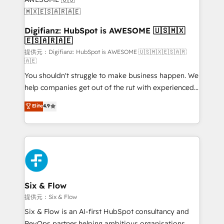
framework, meaning we've been accredited by
HubSpot and vetted by the CCS, which means we
can support public sector companies as well the
Digifianz: HubSpot is AWESOME 🇺🇸🇲🇽
🇪🇸🇦🇷🇦🇪
other ones listed in our profile. Our services: -
HubSpot implementation - HubSpot CMS website
提供元：Digifianz: HubSpot is AWESOME 🇺🇸🇲🇽🇪🇸🇦🇷
🇦🇪
build We can do lots of things. But everything we do
You shouldn't struggle to make business happen. We
is there for you to: - Grow revenue, and run your
help companies get out of the rut with experienced,
business more efficiently - Build stronger
process-oriented teams implementing HubSpot
relationships with customers - Make better
Elite
4.9
Marketing, Sales, Service, CMS and Operations Hub,
decisions with data - Find a new voice and reach
so selling and actually engaging with your customers
more people - Get the most out of your HubSpot
feels easy and pain-free. We are a top ranked
investment
HubSpot Elite Partner, winner of Rookie of the Year
and Customer First Awards, 4.9/5 rating in HubSpot
Reviews and 4.9/5 rating in Clutch Reviews. Digifianz
helps the following industries: logistics & 3PL, home
Six & Flow
improvement & construction, branding and
提供元：Six & Flow
commercialization, real estate, health, education,
Six & Flow is an AI-first HubSpot consultancy and
SaaS, Software Dev & IT and consulting, make the
RevOps partner helping ambitious organisations