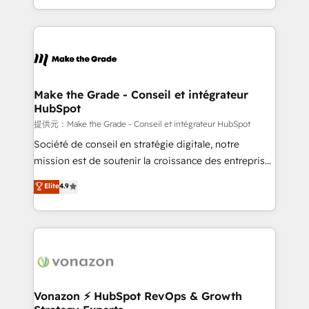
Accreditation, securely sync data across... 🔄 any
HubSpot into a genuine growth engine. Named
apps, in any direction. Stuck on your old CRM..?
HubSpot's Global Partner of the Year in 2024,
Migrate | seamlessly off your old CRM onto a clean
consistently ranked among their top 5 partners
new HubSpot portal with Advanced Website and
worldwide, and with over 15 years in the ecosystem,
CRM Migrations using our in-house "HubScrub" Tool.
Huble has built a track record that speaks for itself.
One company, one operating model, delivering
Make the Grade - Conseil et intégrateur
HubSpot
across offices and consulting teams in the UK, USA,
Canada, Germany, France, Belgium, Singapore, and
提供元：Make the Grade - Conseil et intégrateur HubSpot
South Africa. Certified compliant with ISO/IEC
Société de conseil en stratégie digitale, notre
27001:2022 and ISO 9001:2015 across all seven
mission est de soutenir la croissance des entreprises
international offices and 175+ employees.
B2B à travers l’acquisition de nouveaux clients,
Elite
4.9
l'intégration CRM et le développement des revenus
auprès de vos comptes existants. En France et à
l'international, nous travaillons avec des ETI
ambitieuses, des grands groupes voulant aller au-
delà d’une simple transformation digitale et des
startups florissantes. Nos 3 grandes expertises sont :
➤ L’intégration de CRM et de méthodologie RevOps
Vonazon ⚡ HubSpot RevOps & Growth