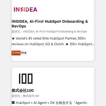
INSIDEA, AI-First HubSpot Onboarding &
RevOps
提供元：INSIDEA, AI-First HubSpot Onboarding & RevOps
★ World's #1 rated Elite HubSpot Partner, 500+
reviews on HubSpot, G2 & Clutch. ★ 150+ HubSpot
Certified Experts & Trainers across the team ★
Elite
5.0
1,500+ implementations across five continents ★ AI-
First, RevOps-led, Onboarding obsessed ★
Company of the Year 2024/25 INSIDEA helps
growing companies turn HubSpot into a revenue
engine. We onboard your team, migrate your data,
and build AI-powered workflows that drive adoption
from week one, in your time zone. What we do ➤
株式会社100
Onboarding: Live in weeks, with workflows built
提供元：株式会社100
around your business, not a template. ➤ Migration:
🏢 HubSpot × AI Agent × DX を統合する「Agentic