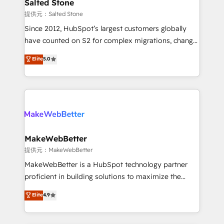
we turn complexity into clarity, human at global
Salted Stone
scale. 🏆 HubSpot’s CEO called us “the partner of the
提供元：Salted Stone
future.” Others agree it is proof of trust built through
Since 2012, HubSpot’s largest customers globally
measurable impact.
have counted on S2 for complex migrations, change
management, systems integration, and creative
Elite
5.0
solutions that deliver measurable impact and
transform brand experiences As one of the few full-
service creative agencies in the HubSpot
ecosystem, we blend strategy, technology, & award-
winning design to build scalable, globally
regionalized HubSpot websites, integrated
marketing campaigns, & RevOps frameworks that
MakeWebBetter
fuel long-term success We connect the entire
提供元：MakeWebBetter
customer lifecycle through seamless integrations,
MakeWebBetter is a HubSpot technology partner
ensure long-term adoption with change-
proficient in building solutions to maximize the
management programs, and align marketing, sales,
operational efficiency of HubSpot. The fastest-
Elite
4.9
and service to drive sustainable growth With 6 key
growing tech-enabler & facilitator, MakeWebBetter,
HubSpot accreditations and experience across
hands you the blend of HubSpot expertise &
hundreds of organizations in dozens of industries,