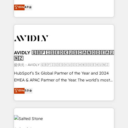
Strategy: Activate Breeze Agents, configure HubSpot
North America. Avec plus de 115 experts en
Elite
4.9
AI, & maximize AEO with tailored AI services. 🧩
marketing automation, Growth, Revops, CRM et
Integrations: Extend HubSpot with custom
webdesign. Markentive is both a consulting firm, a
integrations, hosting, & maintenance.
digital agency and an integrator. With over 115
experts in marketing automation, growth, revops,
CRM and webdesign (We focus on EMEA - USA
customers).
AVIDLY 🇬🇧🇫🇮🇸🇪🇩🇰🇺🇸🇨🇦🇳🇴🇩🇪🇦🇺
🇳🇿
提供元：AVIDLY 🇬🇧🇫🇮🇸🇪🇩🇰🇺🇸🇨🇦🇳🇴🇩🇪🇦🇺🇳🇿
HubSpot’s 5x Global Partner of the Year and 2024
EMEA & APAC Partner of the Year. The world’s most
experienced and fully accredited HubSpot Solutions
Elite
5.0
Partner. 🚀 With 2,750+ HubSpot projects delivered
and 370+ specialists across EMEA, APAC and NAM,
we de-risk complex CRM programmes and
accelerate ROI across every HubSpot Hub. 🧭 From
multi-region migrations to AI-powered automation,