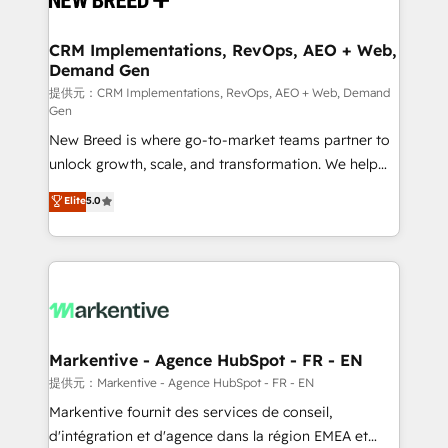
定の代行ではなく、設計の責任」を引き受け、部門横断
technical development team. - 19 HubSpot-certified
の統合・浸透・変革管理を実行します。 ▸ CMS戦略設
trainers to drive platform adoption. 📈 Revenue
CRM Implementations, RevOps, AEO + Web,
計・構築：リード獲得・CVR・SEOを前提にした情報設
Demand Gen
Generation - Full-funnel marketing and high-
計・導線設計・テンプレート設計をContent Hubで一体
performance advertising via Point Success Media. -
提供元：CRM Implementations, RevOps, AEO + Web, Demand
Gen
提供。 ▸ 既存CRM・MAからの移行支援：Salesforce・
Expert deployment of Breeze AI and custom agents
Marketo・Pardot等からの移行、カスタム設計、履歴
New Breed is where go-to-market teams partner to
to automate growth. 🏆 Elite Excellence - 8 platform
データ移行と活用設計まで。 ▸ AEO対応：ChatGPT・
unlock growth, scale, and transformation. We help
accreditations and deep HIPAA-compliance
Perplexity等のAI検索からの流入・引用を前提にコンテ
companies activate HubSpot’s AI-powered
expertise. - A team of 250+ experts dedicated to
Elite
5.0
ンツとサイト構造を最適化。 🏆 なぜ100incを選ぶの
customer platform and operationalize HubSpot’s
your resilient growth.
か？ ✓ HubSpot Eliteパートナー認定 ✓ HubSpotアワ
Loop Marketing framework through expert-led
ード受賞・HUGリーダー ✓ ISO27001:2022 /
services, smart agents, and purpose-built apps,
ISO9001:2015 取得 ✓ 400社以上の導入実績 ✓
tailored to your business. Together, we unlock
HubSpot大百科 出版 CRM・AI活用に関するご相談、現
results, fast. ⚙️CRM & RevOps: Align all Hubs to your
状整理の壁打ちなど、構想段階からお気軽にお問い合わ
buyer journey for clean data, scalability, & reporting.
せください。
🎯Demand Gen & ABM: Drive pipeline with inbound,
Markentive - Agence HubSpot - FR - EN
ABM, AEO, SEO, & paid media. 👩‍💻Web Design:
提供元：Markentive - Agence HubSpot - FR - EN
Build high-performing websites with UX, messaging,
Markentive fournit des services de conseil,
& conversion strategy that drive results. 🤖AI
d'intégration et d'agence dans la région EMEA et