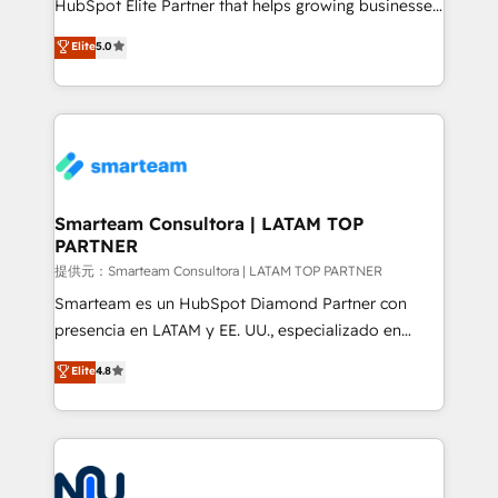
HubSpot Elite Partner that helps growing businesses
design predictable, scalable revenue-driving
Elite
5.0
strategies. With offices in South Africa and London,
we take a RevOps-led approach that aligns sales,
marketing & service, breaks down silos, and gives
teams the clarity to operate efficiently and with
confidence. We deliver end to end strategy and
implementation, aligning people, processes, data
and technology around a single source of truth to
Smarteam Consultora | LATAM TOP
PARTNER
support sustainable growth and better decision-
making. Working with clients locally and globally, our
提供元：Smarteam Consultora | LATAM TOP PARTNER
expertise includes HubSpot onboarding and CRM
Smarteam es un HubSpot Diamond Partner con
implementation, automation, sales and customer
presencia en LATAM y EE. UU., especializado en
experience strategy, web development, integrations,
implementaciones de HubSpot, integraciones API y
Elite
4.8
and data-driven campaigns. Winners of the first
optimización de procesos comerciales con IA. Con
Global HEART Award, Yamini Rogan, CEO of
más de 6 años de experiencia, hemos liderado 100+
HubSpot said "We love the impact you are having in
implementaciones conectando HubSpot con SAP,
the community - we are so glad to work with you."
ERPs, e-commerce, plataformas financieras,
Connect with us to see how we can do better and be
WhatsApp y sistemas logísticos. Nuestro equipo