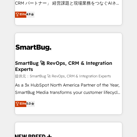
Move from any legacy CRM. Zero downtime, full data
CRM パートナー」 経営課題と現場業務をつなぐAIネイ
integrity. ➤ Implementation: Configure HubSpot to
ティブ・エージェンシーとして、HubSpot Eliteの実装
Elite
4.9
run your revenue process. Sales, marketing, and
力で顧客フロント業務を再設計します。 💡 100inc は何
service wired together. ➤ AI and Integrations: Layer
をする会社か？ HubSpotを共通基盤に、AIエージェン
Breeze AI, custom agents, and APIs to remove
トを組み込んだ顧客フロント業務（マーケティング・営
manual work. ➤ Ongoing Management: Monthly
業・CS）を組織全体で設計・実装する日本のAIネイテ
tune-ups, feature rollouts, adoption coaching. Buying
ィブ・エージェンシーです。事業部・グループ会社・部
HubSpot, switching to it, or reviving a stale portal?
門が分立する組織で、データと業務プロセスのサイロ化
We are built for the work.
を、CRMを軸とした全社共通基盤に再構築します。意
SmartBug 🚀 RevOps, CRM & Integration
Experts
思決定者・PMO・現場担当者に並走します。 1️⃣
HubSpot導入・活用支援 顧客データの一元化から、
提供元：SmartBug 🚀 RevOps, CRM & Integration Experts
GTMの見える化・自動化まで。全Hub統合運用、デー
As a 3x HubSpot North America Partner of the Year,
タ品質設計、グループ横断のCRM統合に対応します。
SmartBug Media transforms your customer lifecycle
2️⃣ AIエージェント組織構築 営業・マーケティング業務
into a revenue engine. Our unified ecosystem
Elite
5.0
の一部をAIが自律実行する組織への移行を設計・実装。
includes specialized divisions Globalia (AI &
Breeze・Claude等をHubSpotと連携させ、役割定義・
Software) and Point Success Media (Paid Media),
運用ルール・成果指標まで含めて設計します。 3️⃣ 全社
making this the official home for all three brands. 🔄
DX × AI推進のPMO伴走支援 複数部門をまたぐDX×AI変
Implementation & Integration - Seamless migrations
革を、構想から実装・定着までPMOとして主導。「設
and system integrations powered by Globalia’s