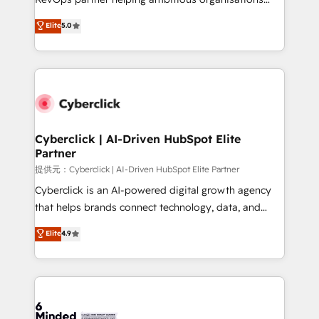
most out of their HubSpot experience operating in
grow with clarity, confidence, and intelligence.
Elite
5.0
the United States, EU, UAE, Mexico and Latin
Operating across the UK, Netherlands, Ireland, and
America. From casual user to super fan: make
Canada, we’ve delivered thousands of successful
HubSpot an experience you LOVE!
HubSpot projects for mid-market and enterprise
clients worldwide, with over 10 years experience. We
combine HubSpot, data, and AI to design connected
go-to-market systems that align people, process,
and technology for predictable, scalable revenue
Cyberclick | AI-Driven HubSpot Elite
Partner
growth. Our expertise spans RevOps, CRM and data
architecture, AI enablement, and strategic marketing,
提供元：Cyberclick | AI-Driven HubSpot Elite Partner
delivered through our proprietary FLAIR framework
Cyberclick is an AI-powered digital growth agency
for responsible AI adoption. As a HubSpot Elite
that helps brands connect technology, data, and
Partner and ISO 27001:2022 certified consultancy,
creativity to achieve measurable results. Founded in
Elite
4.9
we blend strategy, creativity, and technology to help
Barcelona and operating across Spain, LATAM, and
organisations scale smarter and grow stronger.
the UK, we support global companies in building
smarter marketing, sales, and customer success
strategies. As the only HubSpot Elite Partner in
Iberia (Spain & Portugal), we combine human insight