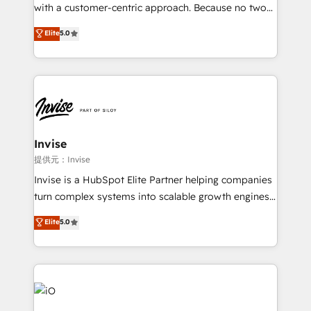
No worries, we will advise you in which to deploy
with a customer-centric approach. Because no two
and help you to get the best measurable ROI. This
clients have the same needs, Quattro offer a
Elite
5.0
brings us to our mission; to effectively guide as
bespoke approach for every client. Services include
much Benelux companies as possible to be
business growth strategies, sales enablement, CRM
commercially successful.
set-up, Migrations, Integrations, Enterprise level
Sales Hub, Marketing Hub, Customer Support Hub,
Ops Hub Software, inbound marketing strategy,
content strategies, branding, HubSpot CMS,
bespoke web apps and growth driven design
Invise
websites. Experienced in helping Global B2B
提供元：Invise
Manufacturers, Fintech, Professional Services, IT and
Invise is a HubSpot Elite Partner helping companies
SaaS industries.
turn complex systems into scalable growth engines.
We combine strategy, technology and change
Elite
5.0
management to drive measurable results. As part of
the fast-growing Siloy Group, we unite more than
250+ HubSpot experts across Europe – ready to
build a CRM architecture optimized to support your
business goals. Talk to us if you’re looking to: -