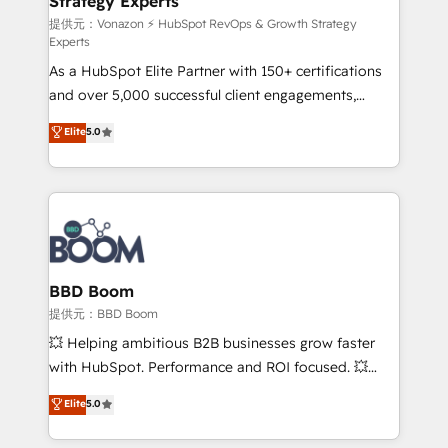
Strategy Experts
pour aligner les équipes marketing, commerciales et
support client (data migration, synchronisation API,
提供元：Vonazon ⚡ HubSpot RevOps & Growth Strategy
Experts
audit et maintenance) ➤ La création de sites internet
As a HubSpot Elite Partner with 150+ certifications
de conversion qui transforment les visiteurs en
and over 5,000 successful client engagements,
opportunités d'affaires ➤ La mise en place de
Vonazon turns marketing complexity into
stratégies d'acquisition marketing (SEO, SEA,
Elite
5.0
measurable, scalable growth. From onboarding to
inbound, automatisation marketing, ABM, IA,
enterprise-grade campaigns, our in-house team
emailing) Informations clés : - 10 ans d'expérience -
builds scalable strategies that drive long-term
100+ intégrations CRM HubSpot réussies - 40
revenue. ⚙️ HubSpot Integration & Optimization •
experts conseil - 150 certifications HubSpot
Seamless CRM, CMS, and automation setup •
cumulées
Complex platform migrations and data cleanups •
Custom APIs and third-party integrations 📈 End-to-
BBD Boom
End Revenue Acceleration • Lifecycle marketing and
提供元：BBD Boom
pipeline growth programs • Sales enablement tools
💥 Helping ambitious B2B businesses grow faster
and CRM optimization • Retention strategies with
with HubSpot. Performance and ROI focused. 💥
customer journey mapping 🏅 Elite-Level HubSpot
BBD Boom is the HubSpot partner that can help you
Elite
5.0
Execution • 750+ onboardings and 2,000+
to HubSpot Better. We work with your teams to
implementations • Deep expertise across marketing,
solve all your HubSpot challenges and improve user