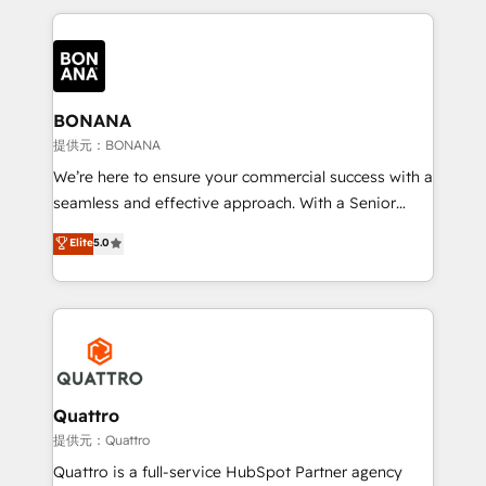
maximising the value of the HubSpot platform and
building an integrated growth stack that brings your
business, operational and technical requirements to
life, and creates a 360˚ view of your customer to
help your teams do more. We specialise in HubSpot
BONANA
technical services, website design and development
提供元：BONANA
as well as agency services that help set you up for
We’re here to ensure your commercial success with a
success. Now, more than ever you need to connect
seamless and effective approach. With a Senior
and align your website and marketing to sales and
team that has 10+ years of experience in HubSpot,
Elite
5.0
customer service. It's time to empower your teams
we have a deep understanding of SaaS, Business
to create great customer experiences that generate
Services and E-commerce together with Retail. We
more leads, close more business and engage your
streamline and enhance your Sales, Marketing &
customers. Let's work side-by-side to make it
Service efforts, providing insights in your
happen.
commercial operations. We're good at RevOps,
automating and optimizing your marketing, sales &
service operations with AI, designing and building
Quattro
your website, and we drive growth through Account-
提供元：Quattro
Based Marketing, SEO, SEA and many other tactics.
Quattro is a full-service HubSpot Partner agency