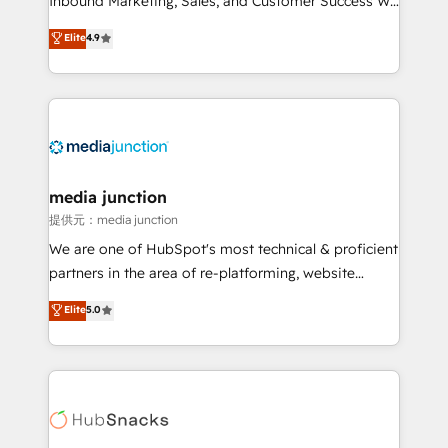
Inbound Marketing, Sales, and Customer Success We
specialize in driving revenue growth for companies
Elite
4.9
across industries through tailored marketing, sales,
and customer success strategies, utilizing RevOps
methodologies. As Latin America's largest HubSpot
partner and a global leader in education market, we
offer unparalleled insights. Operating in five
countries—Brazil, UAE (Abu Dhabi/Dubai/Sharjah),
Mexico, USA, and Portugal—we've executed over a
media junction
hundred successful operations. Our approach,
提供元：media junction
rooted in RevOps principles, integrates analysis,
We are one of HubSpot's most technical & proficient
training, planning, and qualification. Leveraging
partners in the area of re-platforming, website
technology, data analytics, CRM optimization, and
design & development. We specialize in multi-hub
Elite
5.0
inbound marketing tactics, we focus on
implementations for mid-market & enterprise
understanding, nurturing, and converting leads.
companies. We are woman-owned, powered by
Partner with us to unlock your business's full
coffee, and we ❤️ dogs. We produce award-winning
potential and achieve sustained growth in today's
work for our clients. 🏆2023 Technical Expertise
competitive market.
Impact Award 🏆2022 Technical Expertise Impact
Award 🏆2022 Platform Migration Excellence Impact