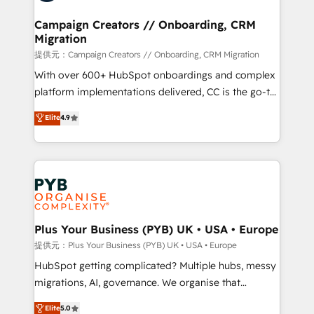
and manufacturers since 2002, we are committed to
empowering our clients and developing their
Campaign Creators // Onboarding, CRM
Migration
autonomy. Get to grips with HubSpot through
guided implementation and seamless integration of
提供元：Campaign Creators // Onboarding, CRM Migration
the CRM platform into your digital ecosystem. Would
With over 600+ HubSpot onboardings and complex
you like support in deploying your inbound
platform implementations delivered, CC is the go-to
marketing strategy? We'll provide support tailored
Elite Solutions Partner for businesses ready to
Elite
4.9
to your needs and sales objectives. With 125+
migrate, replatform, and scale smarter. We specialize
certifications, we are part of the most certified
in high-impact CRM and CMS migrations and
Canadian agencies, and we both hold Onboarding
onboarding from platforms like Salesforce, NetSuite,
Accreditations. Based in Canada (coast to coast), our
Zoho, Pardot, Marketo, Microsoft Dynamics, Wix,
services are offered in both English & French.
WordPress and legacy CRMs, turning fragmented
systems into unified, growth-ready HubSpot
architectures that accelerate revenue operations and
Plus Your Business (PYB) UK • USA • Europe
performance. - Multi-object CRM migration, cleanup,
提供元：Plus Your Business (PYB) UK • USA • Europe
and implementation. - Pre-built and custom
HubSpot getting complicated? Multiple hubs, messy
integrations across your full tech stack. - Custom
migrations, AI, governance. We organise that
object setup, CMS builds, and full-funnel automation.
complexity, so your team can put HubSpot to work...
Elite
5.0
- Dashboards, lifecycle campaigns, and lead