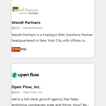
adoption. We’re experts on connecting data,
design & UX for mid to large to multi national
technology and people with each other. Together we
businesses. Our teams are based in North America
strive for optimal customer processes and
and APAC. We are HubSpot's top-ranked Advanced
experiences. Systony – We believe you can grow!
Implementation Certified Partner and we contribute
Wendt Partners
to their advisory council. We strive to do 'good work
提供元：Wendt Partners
with good people' and have worked with incredible
Wendt Partners is a HubSpot Elite Solutions Partner
brands. You can see some of them on our website,
headquartered in New York City with offices in
along with plenty of case studies.
Toronto, London and Melbourne. As a global
Elite
4.9
HubSpot partner, we specialize in working with
sophisticated B2B companies to implement the
HubSpot CRM platform across client organizations.
Our vertical market expertise includes
industrial/manufacturing, professional services,
architecture/engineering/construction (AEC),
distribution, commercial real estate, technology,
Open Flow, Inc.
finserv/fintech, IT managed services, transportation
提供元：Open Flow, Inc.
& logistics, energy/solar, staffing and recruiting,
We’re a full-stack growth agency that helps
media, healthcare and government contractors. Our
ambitious companies scale and thrive. How? By