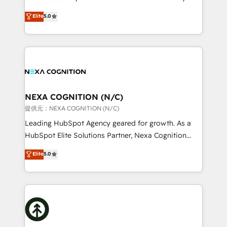
scope of services encompasses Platform Solutions,
upgrading and streamlining every single revenue-
Elite
5.0
Technical Solutions, Enablement Solutions, Digital
generating aspect of your business. We’re proud
Solutions and Growth Solutions. As a fully
HubSpot Elite Solutions Partners and devout CRM
accredited and five-star rated firm, Wendt Partners
nerds who can harness HubSpot’s custom digital
brings a deep bench of expertise to each client
tools to improve each touchpoint of your customer
engagement. In addition, we are SOC 2, ISO 27001,
experience. Working hand-in-hand with your team,
GDPR and HIPAA compliant for global IT security
we’ll assemble a RevOps machine that drives more
standards.
traffic, generates better leads and crushes your
NEXA COGNITION (N/C)
revenue goals. We've worked with thousands of
提供元：NEXA COGNITION (N/C)
HubSpot customers and we'd love to work with you
Leading HubSpot Agency geared for growth. As a
too! Clients come to us for: Advanced CRM solutions
HubSpot Elite Solutions Partner, Nexa Cognition
System Integrations both Custom and Native to
ranks in the top 1% of global HubSpot Partners and
Elite
5.0
HubSpot Data System Migrations between systems
has been one of the longest-standing partners since
to HubSpot New lead generation strategies Time-
2012. We empower businesses to harness the full
saving automations Fresh growth campaigns Robust
potential of HubSpot by combining strategic
help desk Unified revenue operations Dynamic
insights with technical excellence, we deliver
website development Award-winning creative
bespoke HubSpot solutions tailored to drive
design We live and breathe HubSpot and are ready
measurable growth and operational efficiency. Why