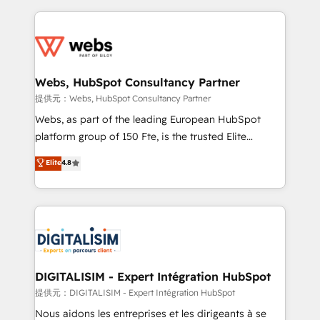
sales, and service hubs • Built-in flexibility for
adoption, sales process and marketing results.
startups to global brands
Services 📚 Onboarding your team to HubSpot for
the first time 🔧 Designing and optimising your
HubSpot set-up for better results 🌐 Website design
and build using HubSpot 🔌 Integrating HubSpot
Webs, HubSpot Consultancy Partner
with other systems 🎓 Training your teams to be
提供元：Webs, HubSpot Consultancy Partner
HubSpot pros 📊 Lead generation services using
Webs, as part of the leading European HubSpot
HubSpot Why us? - SIX HubSpot Accreditations -
platform group of 150 Fte, is the trusted Elite
awarded by HubSpot after a rigorous process for
HubSpot CRM Partner offering you a roadmap on
Elite
4.8
CRM, Solutions Architecture, Onboarding , Data
maximizing EBITDA and achieving Commercial
Migration, Custom Integration & Platform
Excellence. With our targeted processes, we
Enablement -Onboarded over 500 businesses to
strengthen your digital transformation and minimize
HubSpot -Top 1% of partners worldwide -In-house
costs. As HubSpot's Advanced Accredited CRM
team of 25+ experts Contact us today to help you
Implementation partner, we provide expertise to
get more from your investment in HubSpot.
drive your business forward. Since 2015 we are fully
www.bbdboom.com
dedicated to HubSpot and with an experienced
DIGITALISIM - Expert Intégration HubSpot
team (50+), we work with reputable companies in
提供元：DIGITALISIM - Expert Intégration HubSpot
B2B sectors such as manufacturing, SaaS and
Nous aidons les entreprises et les dirigeants à se