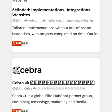
that simplify complexity, boost performance, and
turn innovation into real impact. 🌍 Highlights •
6Minded: Implementations, Integrations,
Websites
HubSpot Partner since 2012 • 2022 EMEA Impact
Award: Best Integration • 150+ successful HubSpot
提供元：6Minded: Implementations, Integrations, Websites
projects • Clients in 30+ industries • Proprietary
Tailored implementations without out-of-scope
technology for integrations • Multilingual team:
headaches, web projects completed on time. Our in-
English, Spanish, Portuguese & Italian 👉 Grow
house team of certified CRM architects, experts,
Elite
5.0
smarter with AI and HubSpot.
developers, designers, and marketers handles all
aspects of your HubSpot. ✨ 400+ global clients ✨
100+ seamless migrations from 15+ different CRMs
✨ 100,000+ hours in HubSpot projects, 75+ full Hub
implementations, and 5,000+ pages ✨ CS: Clients
generating 7-digit MRR from inbound campaigns ✨
CS: 245% organic growth & +751% new visitors for a
Cebra 🦓 🇨🇱🇧🇷🇲🇽🇪🇸🇺🇸🇨🇴🇵🇪🇵🇦
full-funnel HubSpot project ✨ CS: 415% conversion
提供元：Cebra 🦓 🇨🇱🇧🇷🇲🇽🇪🇸🇺🇸🇨🇴🇵🇪🇵🇦
boost with a new HubSpot site Recognized leaders:
Cebra 🦓 is a global Elite HubSpot partner group,
🏆 HubSpot Platform Migration Impact Award 🏆
combining technology, marketing and media
Clutch HubSpot Global Leader 🏆 Finalist: HubSpot
expertise across Latin America and Southern
Elite
5.0
Inbound Campaign of the Year 🏆 Gold AVA Digital