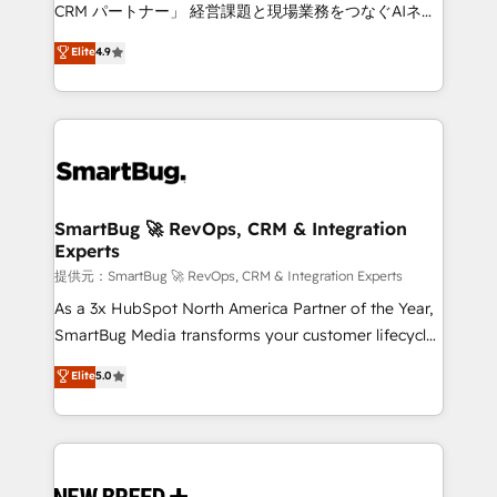
Move from any legacy CRM. Zero downtime, full data
CRM パートナー」 経営課題と現場業務をつなぐAIネイ
integrity. ➤ Implementation: Configure HubSpot to
ティブ・エージェンシーとして、HubSpot Eliteの実装
Elite
4.9
run your revenue process. Sales, marketing, and
力で顧客フロント業務を再設計します。 💡 100inc は何
service wired together. ➤ AI and Integrations: Layer
をする会社か？ HubSpotを共通基盤に、AIエージェン
Breeze AI, custom agents, and APIs to remove
トを組み込んだ顧客フロント業務（マーケティング・営
manual work. ➤ Ongoing Management: Monthly
業・CS）を組織全体で設計・実装する日本のAIネイテ
tune-ups, feature rollouts, adoption coaching. Buying
ィブ・エージェンシーです。事業部・グループ会社・部
HubSpot, switching to it, or reviving a stale portal?
門が分立する組織で、データと業務プロセスのサイロ化
We are built for the work.
を、CRMを軸とした全社共通基盤に再構築します。意
SmartBug 🚀 RevOps, CRM & Integration
Experts
思決定者・PMO・現場担当者に並走します。 1️⃣
HubSpot導入・活用支援 顧客データの一元化から、
提供元：SmartBug 🚀 RevOps, CRM & Integration Experts
GTMの見える化・自動化まで。全Hub統合運用、デー
As a 3x HubSpot North America Partner of the Year,
タ品質設計、グループ横断のCRM統合に対応します。
SmartBug Media transforms your customer lifecycle
2️⃣ AIエージェント組織構築 営業・マーケティング業務
into a revenue engine. Our unified ecosystem
Elite
5.0
の一部をAIが自律実行する組織への移行を設計・実装。
includes specialized divisions Globalia (AI &
Breeze・Claude等をHubSpotと連携させ、役割定義・
Software) and Point Success Media (Paid Media),
運用ルール・成果指標まで含めて設計します。 3️⃣ 全社
making this the official home for all three brands. 🔄
DX × AI推進のPMO伴走支援 複数部門をまたぐDX×AI変
Implementation & Integration - Seamless migrations
革を、構想から実装・定着までPMOとして主導。「設
and system integrations powered by Globalia’s