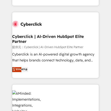
America. From casual user to super fan: make
Canada, we’ve delivered thousands of successful
HubSpot an experience you LOVE!
HubSpot projects for mid-market and enterprise
clients worldwide, with over 10 years experience. We
combine HubSpot, data, and AI to design connected
go-to-market systems that align people, process,
and technology for predictable, scalable revenue
Cyberclick | AI-Driven HubSpot Elite
Partner
growth. Our expertise spans RevOps, CRM and data
architecture, AI enablement, and strategic marketing,
提供元：Cyberclick | AI-Driven HubSpot Elite Partner
delivered through our proprietary FLAIR framework
Cyberclick is an AI-powered digital growth agency
for responsible AI adoption. As a HubSpot Elite
that helps brands connect technology, data, and
Partner and ISO 27001:2022 certified consultancy,
creativity to achieve measurable results. Founded in
Elite
4.9
we blend strategy, creativity, and technology to help
Barcelona and operating across Spain, LATAM, and
organisations scale smarter and grow stronger.
the UK, we support global companies in building
smarter marketing, sales, and customer success
strategies. As the only HubSpot Elite Partner in
Iberia (Spain & Portugal), we combine human insight
with intelligent automation to drive sustainable
growth. Our multidisciplinary team designs solutions