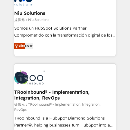
better together 🏆
multicultural trabaja en español, inglés y portugués,
uniendo visión estratégica y excelencia técnica para
Niu Solutions
generar resultados medibles. Apoyamos a empresas
提供元：Niu Solutions
de construcción, educación, tecnología, retail, e-
Somos un HubSpot Solutions Partner
commerce, salud, financieras, seguros y servicios,
Comprometido con la transformación digital de los
ayudándolas a conectar sistemas, escalar equipos y
procesos comerciales de las empresas en
Elite
5.0
tomar decisiones basadas en datos. 🌎 Highlights:
Latinoamérica, con un enfoque en Marketing, Ventas
5+ años como partner HubSpot 100+
y Servicio al Cliente. Somos un equipo de trabajo
implementaciones en LATAM y EE. UU. Expertise en
multidisciplinario de alto rendimiento, con
integraciones vía API Top #7 HubSpot Partner
conocimiento y experiencia enfocado en: 1.
LATAM 2025 🏆 Impulsamos crecimiento con CRM +
Optimizar la eficiencia operativa de nuestros
IA en múltiples industrias. 👉 ¿Listo para transformar
clientes 2. Mejorar la experiencia del cliente 3.
tus procesos comerciales?
Asegurar resultados medibles Nos especializamos
TRooInbound® - Implementation,
Integration, RevOps
en bancos, seguros, e-commerce, Desarrolladores
Inmobiliarios y Empresas Distribuidoras de
提供元：TRooInbound® - Implementation, Integration,
RevOps
Productos
TRooInbound is a HubSpot Diamond Solutions
Partner💎, helping businesses turn HubSpot into a