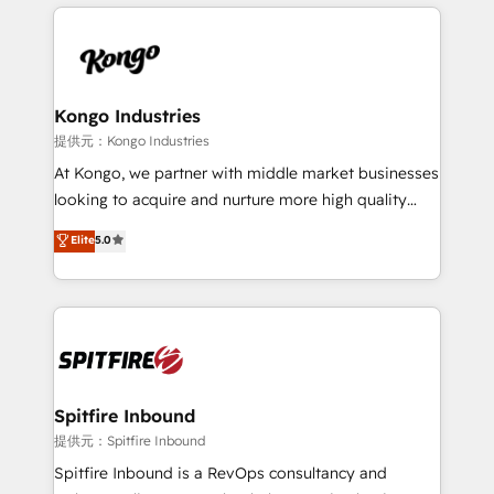
growth for our client's businesses. These methods
supports the growth of big and small companies
are confirmed by data-driven results so you can see
such as Brussels Airport, Volvo, Farmaline, Agilitas,
exactly where your marketing budget is being used
Streamz and Michelin.
and how. In a few months, you can boost leads, ROI
and overall revenue to a level not feasible with
Kongo Industries
traditional methods. If you’re a frustrated marketing
提供元：Kongo Industries
manager or business owner sick of wasting budget
At Kongo, we partner with middle market businesses
with generic agencies and their outdated methods,
looking to acquire and nurture more high quality
we are here to help. We help ambitious businesses
leads. We use digital media, marketing cloud,
Elite
5.0
just like yours attract more high-quality leads
automation and software integration to drive sales
throughout each stage of the buying cycle with
and, deliver clarity on marketing expenditure.
conversion-ready websites, engaging content
specifically targeted to your key audiences and
enable sales teams with the process, technology and
training to smash targets.
Spitfire Inbound
提供元：Spitfire Inbound
Spitfire Inbound is a RevOps consultancy and