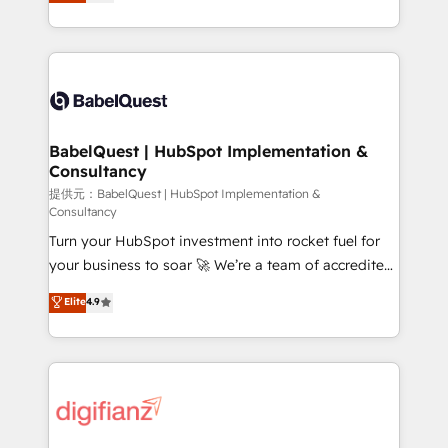
Welcome to our Profile! We help with: • CRM
nurturing sequences. - Cross-hub setup across
implementation, reports, workflows, and team
Marketing, Sales, Operations, and Service Hubs. -
training • CRM migration from Salesforce, Pipedrive,
Ongoing optimization, managed support, and
Dynamics and others • Technical projects including
scalable retainers. Let’s make HubSpot your most
custom API integrations with ERP (and other
powerful growth engine. Built to convert, scale, and
systems) • AI governance for HubSpot-centred
drive results.
operations A little about us: • Boutique 'Elite' team of
BabelQuest | HubSpot Implementation &
Consultancy
12 • 150+ clients across Sales Hub, Marketing Hub,
Service Hub, Data Hub and CMS • ISO/IEC
提供元：BabelQuest | HubSpot Implementation &
Consultancy
27001:2022, ISO 9001:2015, and ISO 42001:2023
Turn your HubSpot investment into rocket fuel for
certified - the AI management standard • GuardHub:
your business to soar 🚀 We’re a team of accredited
our AI governance framework, built on ISO 42001
HubSpot experts ready to help you. We can
Ready for the next step? Click the 👈 '𝗖𝗼𝗻𝘁𝗮𝗰𝘁
Elite
4.9
implement the platform into complex business
𝗯𝘂𝘀𝗶𝗻𝗲𝘀𝘀' button to get in touch (𝘸𝘦'𝘳𝘦 𝘴𝘶𝘱𝘦𝘳
environments, optimise what you've got and make
𝘳𝘦𝘴𝘱𝘰𝘯𝘴𝘪𝘷𝘦)
sure you can actually use it, build your website in
HubSpot or create an inbound marketing strategy
for you and execute it on HubSpot. We are on the
G-Cloud 14 CCS (Crown Commercial Service)