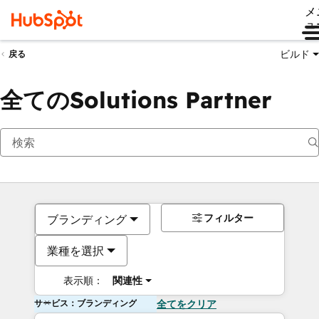
メ
ュ
ビルド
戻る
全てのSolutions Partner
フィルター
ブランディング
業種を選択
表示順：
関連性
サービス：ブランディング
全てをクリア