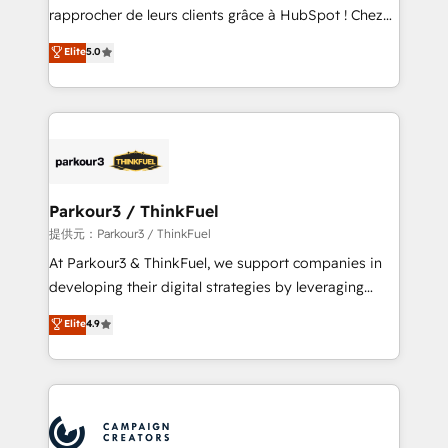
business services. We prepare a customized
rapprocher de leurs clients grâce à HubSpot ! Chez
business case that demonstrates the value and
DIGITALISIM, nous avons l'intime conviction que la
Elite
5.0
impact of your digital transformation, including a
réussite des entreprises passe par l’innovation web,
detailed financial rationale with a focus on ROI and
le marketing digital, et la relation client ! C'est
TCO. As a trusted extension of your team, we
pourquoi, nos experts sont à la fois capables de
believe in the power of partnership. Together, we
gérer votre projet de création de site internet, votre
embark on a transformational journey that sets your
référencement, votre stratégie digitale et le pilotage
business up for long-term success. Unlock your
et l'intégration d'HubSpot ! Les grandes phases d'un
business. If not now, when?
projet HubSpot avec DIGITALISIM : 🧽 Nettoyage,
Parkour3 / ThinkFuel
migration et intégration des bases de données. 🚀
提供元：Parkour3 / ThinkFuel
Développement des interfaces avec vos logiciels
At Parkour3 & ThinkFuel, we support companies in
métiers ⚙️ Configuration de la plateforme HubSpot
developing their digital strategies by leveraging
📈 Configuration de rapports et tableaux de bord 🤝
technologies and automating their marketing and
Elite
4.9
Book Process & Guidelines utilisateurs 🎓
sales processes to generate growth. Our offer spans
Formations des utilisateurs
from Strategy to Operations. We specialize in CRM
onboarding and implementation, web design, sales
& marketing automation, and digital marketing. With
extensive experience working with tech companies