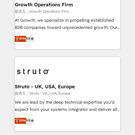
to take on real challenges!
Choose Nexa Cognition? 🚀 HubSpot Expertise: Our
Growth Operations Firm
certified team specialises in CRM implementation,
提供元：Growth Operations Firm
marketing automation, and revenue operations. 🤝
At Growth, we specialize in propelling established
Custom Solutions: From onboarding and
B2B companies toward unprecedented growth. Our
integrations, to RevOps and training. We align
focus is on fine-tuning and enhancing your growth,
Elite
5.0
HubSpot with your business needs. 🌟 Proven
sales, and marketing operations. Unlike conventional
Results: We’ve helped businesses of all sizes
marketing agencies, we dive deep into the
accelerate revenue growth, improve operational
operational aspects of your business, ensuring that
efficiency, and achieve ROI. 🔧 Flexible Service
each cog in your growth machine is well-oiled and
Packages: Choose ongoing support or project-based
functioning optimally. With our expertise in leading
solutions. We offer service packages designed to fit
platforms like Salesforce and HubSpot, we bring a
your requirements. Contact us today!
wealth of knowledge and experience to the table.
Struto - UK, USA, Europe
Our strategies are tailored to your business's unique
提供元：Struto - UK, USA, Europe
needs, ensuring a personalized approach that aligns
We are lead by the deep technical expertise you'd
with your growth objectives.
expect from your systems integrator and deliver all
the agency services you'd expect from your
Elite
5.0
HubSpot Solutions Partner. As one of the UK's
longest-standing partners, we are experts at