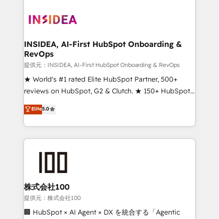
INSIDEA, AI-First HubSpot Onboarding &
RevOps
提供元：INSIDEA, AI-First HubSpot Onboarding & RevOps
★ World's #1 rated Elite HubSpot Partner, 500+
reviews on HubSpot, G2 & Clutch. ★ 150+ HubSpot
Certified Experts & Trainers across the team ★
Elite
5.0
1,500+ implementations across five continents ★ AI-
First, RevOps-led, Onboarding obsessed ★
Company of the Year 2024/25 INSIDEA helps
growing companies turn HubSpot into a revenue
engine. We onboard your team, migrate your data,
and build AI-powered workflows that drive adoption
from week one, in your time zone. What we do ➤
株式会社100
Onboarding: Live in weeks, with workflows built
提供元：株式会社100
around your business, not a template. ➤ Migration:
🏢 HubSpot × AI Agent × DX を統合する「Agentic