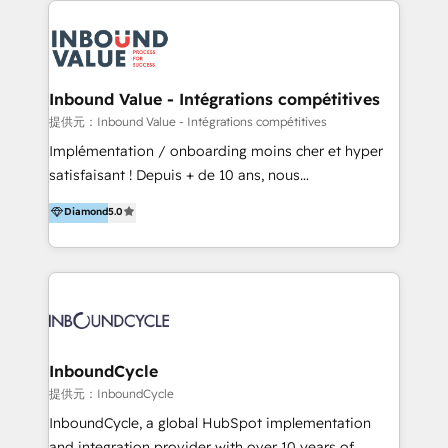
確な対応をすることで、貴社のビジネスを成功に導く
ンサルティング領域から、制作・運用・代行などの
『最適なハブ』になります。 ーーーーーーーーーーー
BPO・実務まで幅広いご支援が可能です。 また、2022
ーーーーーーーーーーーーーーーーーーー 【プロジェ
年に国内初のBtoB営業DXに関する書籍『業務効率化か
クトの主な進め方】 -オンライン無料相談（初回60〜
らはじめるBtoB営業DX BtoB営業もここまでデジタル
Inbound Value - Intégrations compétitives
90分程度） -現状課題の抽出、現実的な目標の確認 -要
化できる! 」を出版いたしました。 HubSpotの導入／
提供元：Inbound Value - Intégrations compétitives
件整理、必要十分なHubSpot製品の組合せのご提案 -お
活用支援以外にも、下記のようなサービスを提供してい
Implémentation / onboarding moins cher et hyper
見積り提示・ご承認、スケジュール決定、プロジェクト
ます。 - ABMターゲット定義 / リスト作成 - カスタマ
satisfaisant ! Depuis + de 10 ans, nous
キックオフ -マーケティング戦略策定（KGI）、ウェブ
ージャーニー設計 - CRM / MA / SFAの設計 / 構築 / 定
accompagnons des entreprises dans
戦略・戦術の設計（KPI） -全体導線遷移設計、ビジュ
Diamond
5.0
着 - WEB / LP / BtoB-EC制作 - WEB広告(Google/FB
l’automatisation de leur croissance digitale via
アルデザイン制作 -コンテンツ制作（取材、写真・動画
他)運用 - 記事コンテンツ / 動画制作 - インサイドセー
HubSpot avec une approche compétitive. Nous
撮影、ライティングなど） -ノーコードCMSテーマテン
ルス代行 - 営業研修 / セールスイネーブルメント - ウ
aidons nos clients à générer plus de RDV en
プレート構築（CMS Hub） -顧客ライフサイクルステ
ェビナー / 展示会リード獲得 - BtoBマーケティング組
automatisant les tunnels d’acquisition digitaux. Nous
ージ定義・構築（CRM） -マーケティングシナリオ定
織構築
sommes une agence d’Inbound marketing et sales à
義・構築（Marketing Hub） -営業パイプラインの定
Paris, Montpellier et Rennes.
義・構築（Sales Hub） -外部システム連携
InboundCycle
（Salesforce,SanSan,freeeなどとのデータ連携） -テ
提供元：InboundCycle
スト公開・ブラウザチェック -本番公開、操作レクチャ
ー・マニュアル作成 -運用支援開始 ーーーーーーーーー
InboundCycle, a global HubSpot implementation
ーーーーーーーーーーーーーーーーーーーーー まずは
and integration provider with over 10 years of