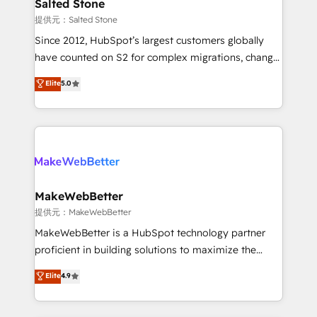
we turn complexity into clarity, human at global
Salted Stone
scale. 🏆 HubSpot’s CEO called us “the partner of the
提供元：Salted Stone
future.” Others agree it is proof of trust built through
Since 2012, HubSpot’s largest customers globally
measurable impact.
have counted on S2 for complex migrations, change
management, systems integration, and creative
Elite
5.0
solutions that deliver measurable impact and
transform brand experiences As one of the few full-
service creative agencies in the HubSpot
ecosystem, we blend strategy, technology, & award-
winning design to build scalable, globally
regionalized HubSpot websites, integrated
marketing campaigns, & RevOps frameworks that
MakeWebBetter
fuel long-term success We connect the entire
提供元：MakeWebBetter
customer lifecycle through seamless integrations,
MakeWebBetter is a HubSpot technology partner
ensure long-term adoption with change-
proficient in building solutions to maximize the
management programs, and align marketing, sales,
operational efficiency of HubSpot. The fastest-
Elite
4.9
and service to drive sustainable growth With 6 key
growing tech-enabler & facilitator, MakeWebBetter,
HubSpot accreditations and experience across
hands you the blend of HubSpot expertise &
hundreds of organizations in dozens of industries,