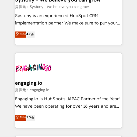
Migration Why 1406 We become part of your team.
提供元：Systony - We believe you can grow
Your team learns while we build. We fix what others
Systony is an experienced HubSpot CRM
broke. Built for mid-market reality—practical
implementation partner. We make sure to put your
solutions that work with your actual headcount and
organization's needs and goals first and think along
Elite
4.9
constraints. By the Numbers 🏆 Top 1% of all
with your organization. We are only satisfied once
HubSpot partners 🔄 Top 5% globally in client
you are too. Why Systony? - 20+ years of
retention 📅 8+ years of consistent results since 2017
experience with CRM, Marketing, Sales & Service
Who We Serve Revenue teams, marketing leaders,
implementations - 500+ successful onboardings -
and sales ops at mid-market companies ready to
Own back-end developers - Complex data
move beyond spreadsheets into unified systems
migrations (e.g. Salesforce, MS Dynamics, Perfect
that drive real business results.
View, SuperOffice) - Custom integrations (e.g. MS
engaging.io
Business Central, Navision, AX, SAP, Exact, AFAS) We
提供元：engaging.io
focus on growing B2B companies in the SME sector
Engaging.io is HubSpot's JAPAC Partner of the Year!
such as manufacturing, SaaS, business services and
We have been operating for over 16 years and are
wholesaler companies. As an experienced HubSpot
one of HubSpot's most experienced and technically
Elite
5.0
partner, we know how important user adoption is.
capable Agency Partners globally. We specialise in
That's why we have developed a step-by-step
complex CRM migrations, implementations,
implementation process that focuses on user
integrations, custom CMS portal development,