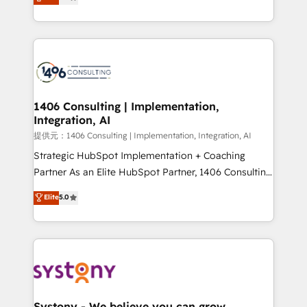
Europe, with teams across 7 countries. Born in Chile,
Award for Best Website 🌟 Accreditations: CRM
we combine local insight with international reach to
Implementation, HubSpot Content Experience, CRM
help businesses grow through technology, creativity,
Data Migration & Custom Integration
AI and strategy. For over 12 years, we’ve delivered
500+ HubSpot implementations, building end-to-
end solutions that integrate CRM, AI automation,
inbound and loop marketing, content, and digital
1406 Consulting | Implementation,
Integration, AI
creativity. Our multicultural team works in Spanish,
Portuguese, and English to design scalable strategies
提供元：1406 Consulting | Implementation, Integration, AI
that drive measurable growth. 🌎 Highlights: • 10+
Strategic HubSpot Implementation + Coaching
years as a HubSpot partner. • 2023 Impact Awards:
Partner As an Elite HubSpot Partner, 1406 Consulting
Platform Migration Excellence. • Top 3 Partner of the
helps mid-market revenue teams transform how
Elite
5.0
Year LATAM 2022, 2023, 2024, 2025. • Partner of the
they sell, market, and serve. We don't just build your
Year 2024. • Organizer of Aliados.ai (AI, marketing &
HubSpot—we teach your team to own it, then stay
tech global congress). 👉 Ready to scale your
to help you keep winning. What We Do ⚙️ CRM
business with HubSpot? Let Cebra’s experts help
Implementations across Marketing, Sales, Service,
you grow faster, smarter, and with impact.
Data & Content 📈 Sales & Marketing Alignment +
Revenue Team Enablement 🤖 Breeze AI & Custom
Agent Creation 🔄 Custom Integrations & Data
Systony - We believe you can grow