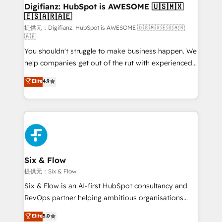
framework, meaning we've been accredited by
Digifianz: HubSpot is AWESOME 🇺🇸🇲🇽
🇪🇸🇦🇷🇦🇪
HubSpot and vetted by the CCS, which means we
can support public sector companies as well the
提供元：Digifianz: HubSpot is AWESOME 🇺🇸🇲🇽🇪🇸🇦🇷
🇦🇪
other ones listed in our profile. Our services: -
You shouldn't struggle to make business happen. We
HubSpot implementation - HubSpot CMS website
help companies get out of the rut with experienced,
build We can do lots of things. But everything we do
process-oriented teams implementing HubSpot
is there for you to: - Grow revenue, and run your
Elite
4.9
Marketing, Sales, Service, CMS and Operations Hub,
business more efficiently - Build stronger
so selling and actually engaging with your customers
relationships with customers - Make better
feels easy and pain-free. We are a top ranked
decisions with data - Find a new voice and reach
HubSpot Elite Partner, winner of Rookie of the Year
more people - Get the most out of your HubSpot
and Customer First Awards, 4.9/5 rating in HubSpot
investment
Reviews and 4.9/5 rating in Clutch Reviews. Digifianz
helps the following industries: logistics & 3PL, home
Six & Flow
improvement & construction, branding and
提供元：Six & Flow
commercialization, real estate, health, education,
Six & Flow is an AI-first HubSpot consultancy and
SaaS, Software Dev & IT and consulting, make the
RevOps partner helping ambitious organisations
most out of their HubSpot experience operating in
grow with clarity, confidence, and intelligence.
Elite
5.0
the United States, EU, UAE, Mexico and Latin
Operating across the UK, Netherlands, Ireland, and