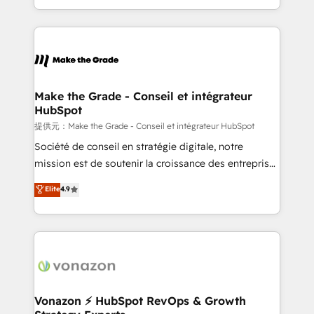
Accreditation, securely sync data across... 🔄 any
HubSpot into a genuine growth engine. Named
apps, in any direction. Stuck on your old CRM..?
HubSpot's Global Partner of the Year in 2024,
Migrate | seamlessly off your old CRM onto a clean
consistently ranked among their top 5 partners
new HubSpot portal with Advanced Website and
worldwide, and with over 15 years in the ecosystem,
CRM Migrations using our in-house "HubScrub" Tool.
Huble has built a track record that speaks for itself.
One company, one operating model, delivering
Make the Grade - Conseil et intégrateur
HubSpot
across offices and consulting teams in the UK, USA,
Canada, Germany, France, Belgium, Singapore, and
提供元：Make the Grade - Conseil et intégrateur HubSpot
South Africa. Certified compliant with ISO/IEC
Société de conseil en stratégie digitale, notre
27001:2022 and ISO 9001:2015 across all seven
mission est de soutenir la croissance des entreprises
international offices and 175+ employees.
B2B à travers l’acquisition de nouveaux clients,
Elite
4.9
l'intégration CRM et le développement des revenus
auprès de vos comptes existants. En France et à
l'international, nous travaillons avec des ETI
ambitieuses, des grands groupes voulant aller au-
delà d’une simple transformation digitale et des
startups florissantes. Nos 3 grandes expertises sont :
➤ L’intégration de CRM et de méthodologie RevOps
Vonazon ⚡ HubSpot RevOps & Growth