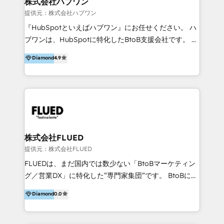
株式会社ハブワン
tra il CRM e altri sistemi aziendali, tra cui SAP,
提供元：株式会社ハブワン
AS400, TeamSystem. HubSpot ci ha riconosciuto
『HubSpotといえばハブワン』にお任せください。 ハ
come formatori ufficiali per l'adozione del CRM in
ブワンは、HubSpotに特化したBtoB支援会社です。 ノ
azienda: il tasso di utilizzo dello strumento è oltre il
ーコードCMS構築、CRM／MA／SFAの設計・運用、他
Diamond
4.9
50% più alto tra i nostri clienti rispetto le altre
システムAPI連携・開発、営業定着支援、カスタマーサ
aziende. Lavoriamo con aziende B2B tra i 5 e i 35
クセス体制の設計まで、ワンストップ完結できる支援体
milioni di fatturato per migliorare l’efficienza dei
制を整えています。 HubSpotの導入支援だけでなく、
processi, allineare marketing e vendite, e
現場で使い続けられる仕組み、売上と効率を両立するシ
massimizzare il ritorno sugli investimenti.
ナリオ設計まで含めてご提案。「導入して終わり」では
なく「成果が出るまで動き続ける」パートナーであるこ
と。それが、ハブワンのスタンスです。 また、
株式会社FLUED
HubSpotはもちろん、ferret One、WordPress、
提供元：株式会社FLUED
Movable Type（Power CMS）などの各種CMSを活用
FLUEDは、まだ国内では数少ない「BtoBマーケティン
し、延べ100社以上のBtoB企業のサイト制作経験をもと
グ／営業DX」に特化した”専門家集団”です。 BtoBに特
に、ウェブマーケテイング担当者が本当に使いやすいノ
化し、WEB制作や広告運用などのオンライン施策か
Diamond
0.0
ーコードテーマテンプレートを独自開発。 企業のさま
ら、インサイドセールスや展示会などのオフライン施策
ざまな課題やニーズに対して「戦略、設計・デザイン、
まで支援しています。 「経験豊富な”専門家集団”によ
開発、運用」まで段階に合わせ、誠実なアドバイスと的
るプロジェクト参加型の支援」で、戦略・企画などのコ