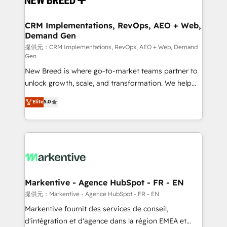
定の代行ではなく、設計の責任」を引き受け、部門横断
technical development team. - 19 HubSpot-certified
の統合・浸透・変革管理を実行します。 ▸ CMS戦略設
trainers to drive platform adoption. 📈 Revenue
CRM Implementations, RevOps, AEO + Web,
計・構築：リード獲得・CVR・SEOを前提にした情報設
Demand Gen
Generation - Full-funnel marketing and high-
計・導線設計・テンプレート設計をContent Hubで一体
performance advertising via Point Success Media. -
提供元：CRM Implementations, RevOps, AEO + Web, Demand
Gen
提供。 ▸ 既存CRM・MAからの移行支援：Salesforce・
Expert deployment of Breeze AI and custom agents
Marketo・Pardot等からの移行、カスタム設計、履歴
New Breed is where go-to-market teams partner to
to automate growth. 🏆 Elite Excellence - 8 platform
データ移行と活用設計まで。 ▸ AEO対応：ChatGPT・
unlock growth, scale, and transformation. We help
accreditations and deep HIPAA-compliance
Perplexity等のAI検索からの流入・引用を前提にコンテ
companies activate HubSpot’s AI-powered
expertise. - A team of 250+ experts dedicated to
Elite
5.0
ンツとサイト構造を最適化。 🏆 なぜ100incを選ぶの
customer platform and operationalize HubSpot’s
your resilient growth.
か？ ✓ HubSpot Eliteパートナー認定 ✓ HubSpotアワ
Loop Marketing framework through expert-led
ード受賞・HUGリーダー ✓ ISO27001:2022 /
services, smart agents, and purpose-built apps,
ISO9001:2015 取得 ✓ 400社以上の導入実績 ✓
tailored to your business. Together, we unlock
HubSpot大百科 出版 CRM・AI活用に関するご相談、現
results, fast. ⚙️CRM & RevOps: Align all Hubs to your
状整理の壁打ちなど、構想段階からお気軽にお問い合わ
buyer journey for clean data, scalability, & reporting.
せください。
🎯Demand Gen & ABM: Drive pipeline with inbound,
Markentive - Agence HubSpot - FR - EN
ABM, AEO, SEO, & paid media. 👩‍💻Web Design:
提供元：Markentive - Agence HubSpot - FR - EN
Build high-performing websites with UX, messaging,
Markentive fournit des services de conseil,
& conversion strategy that drive results. 🤖AI
d'intégration et d'agence dans la région EMEA et