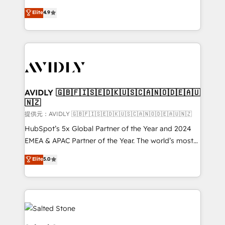
Strategy: Activate Breeze Agents, configure HubSpot
North America. Avec plus de 115 experts en
Elite
4.9
AI, & maximize AEO with tailored AI services. 🧩
marketing automation, Growth, Revops, CRM et
Integrations: Extend HubSpot with custom
webdesign. Markentive is both a consulting firm, a
integrations, hosting, & maintenance.
digital agency and an integrator. With over 115
experts in marketing automation, growth, revops,
CRM and webdesign (We focus on EMEA - USA
customers).
AVIDLY 🇬🇧🇫🇮🇸🇪🇩🇰🇺🇸🇨🇦🇳🇴🇩🇪🇦🇺
🇳🇿
提供元：AVIDLY 🇬🇧🇫🇮🇸🇪🇩🇰🇺🇸🇨🇦🇳🇴🇩🇪🇦🇺🇳🇿
HubSpot’s 5x Global Partner of the Year and 2024
EMEA & APAC Partner of the Year. The world’s most
experienced and fully accredited HubSpot Solutions
Elite
5.0
Partner. 🚀 With 2,750+ HubSpot projects delivered
and 370+ specialists across EMEA, APAC and NAM,
we de-risk complex CRM programmes and
accelerate ROI across every HubSpot Hub. 🧭 From
multi-region migrations to AI-powered automation,