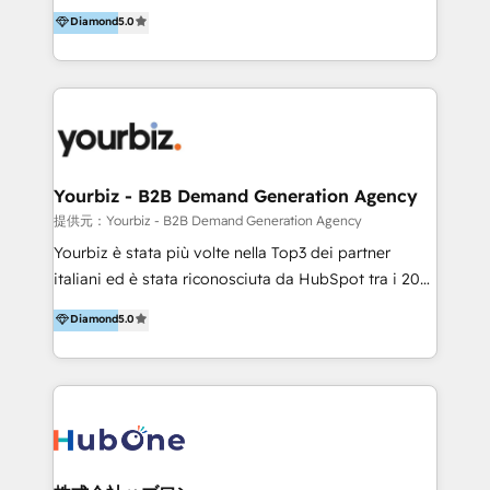
scalable growth engine. We work with startups, mid-
Diamond
5.0
market, and enterprise teams to maximize
HubSpot’s full potential through: 💎HubSpot Audits,
Management & Optimization 💎RevOps-powered
HubSpot Onboarding & CRM Implementation 💎
Brand Development, Growth Strategy, AI SEO &
Performance Marketing 💎Data Migration & Custom
Integrations 💎Go-To-Market (GTM) Strategies &
Yourbiz - B2B Demand Generation Agency
Account-Based Marketing 💎CMS Development &
提供元：Yourbiz - B2B Demand Generation Agency
Conversion-Focused Websites With a 5.0⭐average
Yourbiz è stata più volte nella Top3 dei partner
rating and 140+ verified client reviews on the
italiani ed è stata riconosciuta da HubSpot tra i 20
HubSpot Ecosystem, TRooInbound is trusted by
migliori partner EMEA per la gestione del cliente.
Diamond
5.0
businesses globally for consistent delivery and high
Stiamo accompagnando oltre 100 aziende nella
client satisfaction. With deep HubSpot expertise and
digitalizzazione e ottimizzazione dei processi di
a focus on performance, we build systems that scale
marketing e vendita. Il nostro metodo DAM è stato
across marketing, sales, and service. Ready to grow
validato da oltre 350 manager: inizia con una precisa
your business with a proven and reliable HubSpot
mappatura dei canali di acquisizione dei contatti e
Diamond Partner? 👉Connect with TRooInbound
dei processi aziendali. Siamo accreditati da
today (https://www.trooinbound.com/contact-us)
HubSpot come fornitore ufficiale per le integrazioni