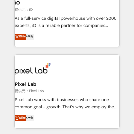
Connect marketing, sales and operations around one
iO
reliable source of truth - Unlock the full value of your
提供元：iO
CRM and marketing data, not just implement a
As a full-service digital powerhouse with over 2000
system - Accelerate impact with a partner who
experts, iO is a reliable partner for companies
understands both strategy and technology
looking to strengthen their position in the fields of
Elite
4.9
marketing, technology, content, strategy and
creation. iO combines in-depth knowledge on both
the marketing and technology end of HubSpot,
creating impactful inbound marketing strategies
from end-to-end. Teams of marketing specialists,
developers, copywriters and designers work side by
side to meet the specific demands of every client
Pixel Lab
and project. Dedicated HubSpot teams combine all
提供元：Pixel Lab
skills for HubSpot projects from strategy to
Pixel Lab works with businesses who share one
implementation and training. Skilled in-house
common goal – growth. That’s why we employ the
developers are building HubSpot CMS websites and
latest innovations in disruptive technology in our
Elite
4.9
complex API integrations with external platforms.
approach to web design, sales enablement and
Working from several campuses across Belgium, The
inbound marketing that deliver month-on-month
Netherlands, Denmark and Sweden, iO currently