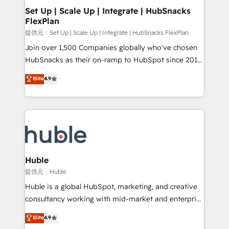
Award 🏆2020 Elite Solutions Partner 🏆2019
Set Up | Scale Up | Integrate | HubSnacks
FlexPlan
Integrations HubSpot Impact Award 🏆2019
Marketing Enablement HubSpot Impact Award 🏆
提供元：Set Up | Scale Up | Integrate | HubSnacks FlexPlan
2018 Website Design HubSpot Impact Award 🏆2017
Join over 1,500 Companies globally who've chosen
Website Design HubSpot Impact Award 🏆2016
HubSnacks as their on-ramp to HubSpot since 2014
Growth-Driven Design Agency of the Year 🏆2016
Simple pay-as-you-go plans that accelerate value...
Elite
4.9
Sales Enablement HubSpot Impact Award 🏆2015
1️⃣ Set Up | Onboarding New or Check-fixing existing
Growth-Driven Design Agency of the Year 🏆2015
HubSpot portals 2️⃣ Scale Up | 100% HubSpot Task
Became the 5th Agency to reach Diamond 🏆2014
Execution... Global 24/7 ... All Experts 3️⃣ Integrate |
HubSpot COS Performance Award 🏆2014 HubSpot
your entire Tech Stack with Custom Integrations
COS Design Award 🏆2013 HubSpot Marketplace
Slash months from your API Integration project... ⬅️
Provider of the Year 🏆2011 Became a HubSpot
Click "Contact Business" ⬅️ to access 150+ Kickstart
Partner 📆Founded in 1997
Integration templates that put HubSpot in the center
Huble
of your tech stack, syncing... 🛍️ Shopify or
提供元：Huble
WooCommerce 💲 Stripe or Paypal 💰 Sage or
Huble is a global HubSpot, marketing, and creative
Netsuite 🤖 Google or Microsoft ✍️ DocuSign or
consultancy working with mid-market and enterprise
PandaDoc 🌐 Avalara or Quaderno HubSnacks holds
businesses. We go beyond implementation, shaping
Elite
4.9
the rare Advanced "Custom Integrations"
the strategy, processes, and teams that turn