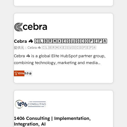
OneMetric, we help revenue teams focus on the
aspects of your HubSpot. ✨ 400+ global clients ✨
OneMetric that matters most: revenue.
100+ seamless migrations from 15+ different CRMs
✨ 100,000+ hours in HubSpot projects, 75+ full Hub
implementations, and 5,000+ pages ✨ CS: Clients
generating 7-digit MRR from inbound campaigns ✨
CS: 245% organic growth & +751% new visitors for a
Cebra 🦓 🇨🇱🇧🇷🇲🇽🇪🇸🇺🇸🇨🇴🇵🇪🇵🇦
full-funnel HubSpot project ✨ CS: 415% conversion
提供元：Cebra 🦓 🇨🇱🇧🇷🇲🇽🇪🇸🇺🇸🇨🇴🇵🇪🇵🇦
boost with a new HubSpot site Recognized leaders:
Cebra 🦓 is a global Elite HubSpot partner group,
🏆 HubSpot Platform Migration Impact Award 🏆
combining technology, marketing and media
Clutch HubSpot Global Leader 🏆 Finalist: HubSpot
expertise across Latin America and Southern
Inbound Campaign of the Year 🏆 Gold AVA Digital
Elite
5.0
Europe, with teams across 7 countries. Born in Chile,
Award for Best Website 🌟 Accreditations: CRM
we combine local insight with international reach to
Implementation, HubSpot Content Experience, CRM
help businesses grow through technology, creativity,
Data Migration & Custom Integration
AI and strategy. For over 12 years, we’ve delivered
500+ HubSpot implementations, building end-to-
end solutions that integrate CRM, AI automation,
inbound and loop marketing, content, and digital
1406 Consulting | Implementation,
Integration, AI
creativity. Our multicultural team works in Spanish,