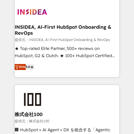
INSIDEA, AI-First HubSpot Onboarding &
RevOps
提供元：INSIDEA, AI-First HubSpot Onboarding & RevOps
★ Top-rated Elite Partner, 500+ reviews on
HubSpot, G2 & Clutch. ★ 100+ HubSpot Certified
Experts & Trainers across the team ★ 1,500+
Elite
5.0
implementations across five continents ★ AI-First,
RevOps-led, Onboarding obsessed ★ Company of
the Year 2024/25 INSIDEA helps growing companies
turn HubSpot into a revenue engine. We onboard
your team, migrate your data, and build AI-powered
workflows that drive adoption from week one, in
your time zone. What we do ➤ Onboarding: Live in
株式会社100
weeks, with workflows built around your business,
提供元：株式会社100
not a template. ➤ Migration: Move from any legacy
🏢 HubSpot × AI Agent × DX を統合する「Agentic