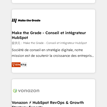
Accreditation, securely sync data across... 🔄 any
HubSpot into a genuine growth engine. Named
apps, in any direction. Stuck on your old CRM..?
HubSpot's Global Partner of the Year in 2024,
Migrate | seamlessly off your old CRM onto a clean
consistently ranked among their top 5 partners
new HubSpot portal with Advanced Website and
worldwide, and with over 15 years in the ecosystem,
CRM Migrations using our in-house "HubScrub" Tool.
Huble has built a track record that speaks for itself.
One company, one operating model, delivering
Make the Grade - Conseil et intégrateur
HubSpot
across offices and consulting teams in the UK, USA,
Canada, Germany, France, Belgium, Singapore, and
提供元：Make the Grade - Conseil et intégrateur HubSpot
South Africa. Certified compliant with ISO/IEC
Société de conseil en stratégie digitale, notre
27001:2022 and ISO 9001:2015 across all seven
mission est de soutenir la croissance des entreprises
international offices and 175+ employees.
B2B à travers l’acquisition de nouveaux clients,
Elite
4.9
l'intégration CRM et le développement des revenus
auprès de vos comptes existants. En France et à
l'international, nous travaillons avec des ETI
ambitieuses, des grands groupes voulant aller au-
delà d’une simple transformation digitale et des
startups florissantes. Nos 3 grandes expertises sont :
➤ L’intégration de CRM et de méthodologie RevOps
Vonazon ⚡ HubSpot RevOps & Growth