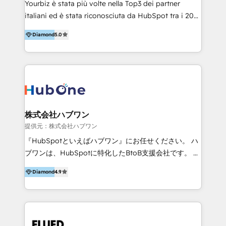
Yourbiz è stata più volte nella Top3 dei partner
Productos
italiani ed è stata riconosciuta da HubSpot tra i 20
migliori partner EMEA per la gestione del cliente.
Diamond
5.0
Stiamo accompagnando oltre 100 aziende nella
digitalizzazione e ottimizzazione dei processi di
marketing e vendita. Il nostro metodo DAM è stato
validato da oltre 350 manager: inizia con una precisa
mappatura dei canali di acquisizione dei contatti e
dei processi aziendali. Siamo accreditati da
HubSpot come fornitore ufficiale per le integrazioni
株式会社ハブワン
tra il CRM e altri sistemi aziendali, tra cui SAP,
提供元：株式会社ハブワン
AS400, TeamSystem. HubSpot ci ha riconosciuto
『HubSpotといえばハブワン』にお任せください。 ハ
come formatori ufficiali per l'adozione del CRM in
ブワンは、HubSpotに特化したBtoB支援会社です。 ノ
azienda: il tasso di utilizzo dello strumento è oltre il
ーコードCMS構築、CRM／MA／SFAの設計・運用、他
50% più alto tra i nostri clienti rispetto le altre
Diamond
4.9
システムAPI連携・開発、営業定着支援、カスタマーサ
aziende. Lavoriamo con aziende B2B tra i 5 e i 35
クセス体制の設計まで、ワンストップ完結できる支援体
milioni di fatturato per migliorare l’efficienza dei
制を整えています。 HubSpotの導入支援だけでなく、
processi, allineare marketing e vendite, e
現場で使い続けられる仕組み、売上と効率を両立するシ
massimizzare il ritorno sugli investimenti.
ナリオ設計まで含めてご提案。「導入して終わり」では