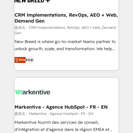
定の代行ではなく、設計の責任」を引き受け、部門横断
technical development team. - 19 HubSpot-certified
の統合・浸透・変革管理を実行します。 ▸ CMS戦略設
trainers to drive platform adoption. 📈 Revenue
CRM Implementations, RevOps, AEO + Web,
計・構築：リード獲得・CVR・SEOを前提にした情報設
Demand Gen
Generation - Full-funnel marketing and high-
計・導線設計・テンプレート設計をContent Hubで一体
performance advertising via Point Success Media. -
提供元：CRM Implementations, RevOps, AEO + Web, Demand
Gen
提供。 ▸ 既存CRM・MAからの移行支援：Salesforce・
Expert deployment of Breeze AI and custom agents
Marketo・Pardot等からの移行、カスタム設計、履歴
New Breed is where go-to-market teams partner to
to automate growth. 🏆 Elite Excellence - 8 platform
データ移行と活用設計まで。 ▸ AEO対応：ChatGPT・
unlock growth, scale, and transformation. We help
accreditations and deep HIPAA-compliance
Perplexity等のAI検索からの流入・引用を前提にコンテ
companies activate HubSpot’s AI-powered
expertise. - A team of 250+ experts dedicated to
Elite
5.0
ンツとサイト構造を最適化。 🏆 なぜ100incを選ぶの
customer platform and operationalize HubSpot’s
your resilient growth.
か？ ✓ HubSpot Eliteパートナー認定 ✓ HubSpotアワ
Loop Marketing framework through expert-led
ード受賞・HUGリーダー ✓ ISO27001:2022 /
services, smart agents, and purpose-built apps,
ISO9001:2015 取得 ✓ 400社以上の導入実績 ✓
tailored to your business. Together, we unlock
HubSpot大百科 出版 CRM・AI活用に関するご相談、現
results, fast. ⚙️CRM & RevOps: Align all Hubs to your
状整理の壁打ちなど、構想段階からお気軽にお問い合わ
buyer journey for clean data, scalability, & reporting.
せください。
🎯Demand Gen & ABM: Drive pipeline with inbound,
Markentive - Agence HubSpot - FR - EN
ABM, AEO, SEO, & paid media. 👩‍💻Web Design:
提供元：Markentive - Agence HubSpot - FR - EN
Build high-performing websites with UX, messaging,
Markentive fournit des services de conseil,
& conversion strategy that drive results. 🤖AI
d'intégration et d'agence dans la région EMEA et