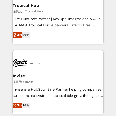
bespoke web apps and growth driven design
Tropical Hub
websites. Experienced in helping Global B2B
提供元：Tropical Hub
Manufacturers, Fintech, Professional Services, IT and
Elite HubSpot Partner | RevOps, Integrations & AI in
SaaS industries.
LATAM A Tropical Hub é parceira Elite no Brasil,
focada em transformar operações em crescimento
Elite
5.0
previsível. Implementamos CRM, automações e
integrações (ERP, SAP, IA) para garantir visibilidade
de funil e rentabilidade na América Latina. -------
Elite HubSpot Partner | RevOps, Integrations & AI in
LATAM Brazil-based Elite Partner helping B2B
companies scale. We design CRM architectures and
integrations (ERP, SAP, IA) for full pipeline and
Invise
profitability visibility across Latin America. - RevOps
提供元：Invise
& CRM Implementation - Advanced Workflows &
Invise is a HubSpot Elite Partner helping companies
Automation - ERP/SAP Integrations (Billing &
turn complex systems into scalable growth engines.
Finance) - CS & Project Tracking - Data Migration &
We combine strategy, technology and change
Profitability Dashboards
Elite
5.0
management to drive measurable results. As part of
the fast-growing Siloy Group, we unite more than