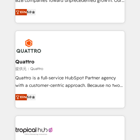
B2B companies toward unprecedented growth. Our
and align your website and marketing to sales and
focus is on fine-tuning and enhancing your growth,
customer service. It's time to empower your teams
Elite
5.0
sales, and marketing operations. Unlike conventional
to create great customer experiences that generate
marketing agencies, we dive deep into the
more leads, close more business and engage your
operational aspects of your business, ensuring that
customers. Let's work side-by-side to make it
each cog in your growth machine is well-oiled and
happen.
functioning optimally. With our expertise in leading
platforms like Salesforce and HubSpot, we bring a
wealth of knowledge and experience to the table.
Quattro
Our strategies are tailored to your business's unique
提供元：Quattro
needs, ensuring a personalized approach that aligns
Quattro is a full-service HubSpot Partner agency
with your growth objectives.
with a customer-centric approach. Because no two
clients have the same needs, Quattro offer a
Elite
5.0
bespoke approach for every client. Services include
business growth strategies, sales enablement, CRM
set-up, Migrations, Integrations, Enterprise level
Sales Hub, Marketing Hub, Customer Support Hub,
Ops Hub Software, inbound marketing strategy,
content strategies, branding, HubSpot CMS,