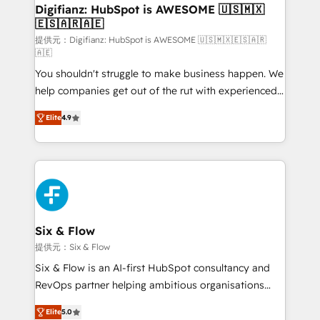
framework, meaning we've been accredited by
Digifianz: HubSpot is AWESOME 🇺🇸🇲🇽
🇪🇸🇦🇷🇦🇪
HubSpot and vetted by the CCS, which means we
can support public sector companies as well the
提供元：Digifianz: HubSpot is AWESOME 🇺🇸🇲🇽🇪🇸🇦🇷
🇦🇪
other ones listed in our profile. Our services: -
You shouldn't struggle to make business happen. We
HubSpot implementation - HubSpot CMS website
help companies get out of the rut with experienced,
build We can do lots of things. But everything we do
process-oriented teams implementing HubSpot
is there for you to: - Grow revenue, and run your
Elite
4.9
Marketing, Sales, Service, CMS and Operations Hub,
business more efficiently - Build stronger
so selling and actually engaging with your customers
relationships with customers - Make better
feels easy and pain-free. We are a top ranked
decisions with data - Find a new voice and reach
HubSpot Elite Partner, winner of Rookie of the Year
more people - Get the most out of your HubSpot
and Customer First Awards, 4.9/5 rating in HubSpot
investment
Reviews and 4.9/5 rating in Clutch Reviews. Digifianz
helps the following industries: logistics & 3PL, home
Six & Flow
improvement & construction, branding and
提供元：Six & Flow
commercialization, real estate, health, education,
Six & Flow is an AI-first HubSpot consultancy and
SaaS, Software Dev & IT and consulting, make the
RevOps partner helping ambitious organisations
most out of their HubSpot experience operating in
grow with clarity, confidence, and intelligence.
the United States, EU, UAE, Mexico and Latin
Elite
5.0
Operating across the UK, Netherlands, Ireland, and