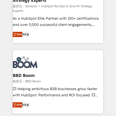
Strategy Experts
pour aligner les équipes marketing, commerciales et
support client (data migration, synchronisation API,
提供元：Vonazon ⚡ HubSpot RevOps & Growth Strategy
Experts
audit et maintenance) ➤ La création de sites internet
As a HubSpot Elite Partner with 150+ certifications
de conversion qui transforment les visiteurs en
and over 5,000 successful client engagements,
opportunités d'affaires ➤ La mise en place de
Vonazon turns marketing complexity into
stratégies d'acquisition marketing (SEO, SEA,
Elite
5.0
measurable, scalable growth. From onboarding to
inbound, automatisation marketing, ABM, IA,
enterprise-grade campaigns, our in-house team
emailing) Informations clés : - 10 ans d'expérience -
builds scalable strategies that drive long-term
100+ intégrations CRM HubSpot réussies - 40
revenue. ⚙️ HubSpot Integration & Optimization •
experts conseil - 150 certifications HubSpot
Seamless CRM, CMS, and automation setup •
cumulées
Complex platform migrations and data cleanups •
Custom APIs and third-party integrations 📈 End-to-
BBD Boom
End Revenue Acceleration • Lifecycle marketing and
提供元：BBD Boom
pipeline growth programs • Sales enablement tools
💥 Helping ambitious B2B businesses grow faster
and CRM optimization • Retention strategies with
with HubSpot. Performance and ROI focused. 💥
customer journey mapping 🏅 Elite-Level HubSpot
BBD Boom is the HubSpot partner that can help you
Execution • 750+ onboardings and 2,000+
Elite
5.0
to HubSpot Better. We work with your teams to
implementations • Deep expertise across marketing,
solve all your HubSpot challenges and improve user