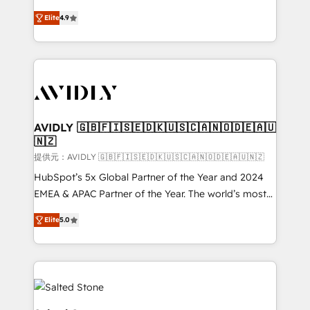
Strategy: Activate Breeze Agents, configure HubSpot
North America. Avec plus de 115 experts en
AI, & maximize AEO with tailored AI services. 🧩
Elite
4.9
marketing automation, Growth, Revops, CRM et
Integrations: Extend HubSpot with custom
webdesign. Markentive is both a consulting firm, a
integrations, hosting, & maintenance.
digital agency and an integrator. With over 115
experts in marketing automation, growth, revops,
CRM and webdesign (We focus on EMEA - USA
customers).
AVIDLY 🇬🇧🇫🇮🇸🇪🇩🇰🇺🇸🇨🇦🇳🇴🇩🇪🇦🇺
🇳🇿
提供元：AVIDLY 🇬🇧🇫🇮🇸🇪🇩🇰🇺🇸🇨🇦🇳🇴🇩🇪🇦🇺🇳🇿
HubSpot’s 5x Global Partner of the Year and 2024
EMEA & APAC Partner of the Year. The world’s most
experienced and fully accredited HubSpot Solutions
Elite
5.0
Partner. 🚀 With 2,750+ HubSpot projects delivered
and 370+ specialists across EMEA, APAC and NAM,
we de-risk complex CRM programmes and
accelerate ROI across every HubSpot Hub. 🧭 From
multi-region migrations to AI-powered automation,