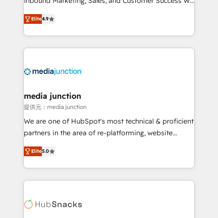
Inbound Marketing, Sales, and Customer Success We
specialize in driving revenue growth for companies
Elite
4.9
across industries through tailored marketing, sales,
and customer success strategies, utilizing RevOps
methodologies. As Latin America's largest HubSpot
partner and a global leader in education market, we
offer unparalleled insights. Operating in five
countries—Brazil, UAE (Abu Dhabi/Dubai/Sharjah),
Mexico, USA, and Portugal—we've executed over a
media junction
hundred successful operations. Our approach,
提供元：media junction
rooted in RevOps principles, integrates analysis,
We are one of HubSpot's most technical & proficient
training, planning, and qualification. Leveraging
partners in the area of re-platforming, website
technology, data analytics, CRM optimization, and
design & development. We specialize in multi-hub
inbound marketing tactics, we focus on
Elite
5.0
implementations for mid-market & enterprise
understanding, nurturing, and converting leads.
companies. We are woman-owned, powered by
Partner with us to unlock your business's full
coffee, and we ❤️ dogs. We produce award-winning
potential and achieve sustained growth in today's
work for our clients. 🏆2023 Technical Expertise
competitive market.
Impact Award 🏆2022 Technical Expertise Impact
Award 🏆2022 Platform Migration Excellence Impact