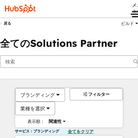
メ
ュ
ビルド
戻る
全てのSolutions Partner
フィルター
ブランディング
業種を選択
表示順：
関連性
サービス：ブランディング
全てをクリア