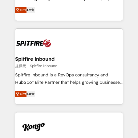
developers are building HubSpot CMS websites and
latest innovations in disruptive technology in our
complex API integrations with external platforms.
Elite
4.9
approach to web design, sales enablement and
Working from several campuses across Belgium, The
inbound marketing that deliver month-on-month
Netherlands, Denmark and Sweden, iO currently
growth for our client's businesses. These methods
supports the growth of big and small companies
are confirmed by data-driven results so you can see
such as Brussels Airport, Volvo, Farmaline, Agilitas,
exactly where your marketing budget is being used
Streamz and Michelin.
and how. In a few months, you can boost leads, ROI
and overall revenue to a level not feasible with
Spitfire Inbound
traditional methods. If you’re a frustrated marketing
提供元：Spitfire Inbound
manager or business owner sick of wasting budget
Spitfire Inbound is a RevOps consultancy and
with generic agencies and their outdated methods,
HubSpot Elite Partner that helps growing businesses
we are here to help. We help ambitious businesses
design predictable, scalable revenue-driving
just like yours attract more high-quality leads
Elite
5.0
strategies. With offices in South Africa and London,
throughout each stage of the buying cycle with
we take a RevOps-led approach that aligns sales,
conversion-ready websites, engaging content
marketing & service, breaks down silos, and gives
specifically targeted to your key audiences and
teams the clarity to operate efficiently and with
enable sales teams with the process, technology and
confidence. We deliver end to end strategy and
training to smash targets.
implementation, aligning people, processes, data