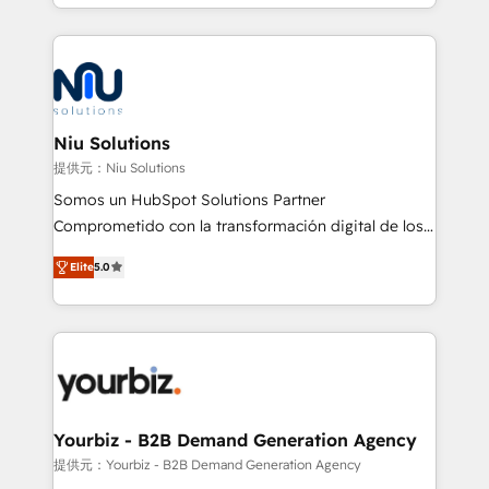
más de 6 años de experiencia, hemos liderado 100+
implementaciones conectando HubSpot con SAP,
ERPs, e-commerce, plataformas financieras,
WhatsApp y sistemas logísticos. Nuestro equipo
multicultural trabaja en español, inglés y portugués,
uniendo visión estratégica y excelencia técnica para
Niu Solutions
generar resultados medibles. Apoyamos a empresas
提供元：Niu Solutions
de construcción, educación, tecnología, retail, e-
Somos un HubSpot Solutions Partner
commerce, salud, financieras, seguros y servicios,
Comprometido con la transformación digital de los
ayudándolas a conectar sistemas, escalar equipos y
procesos comerciales de las empresas en
tomar decisiones basadas en datos. 🌎 Highlights:
Elite
5.0
Latinoamérica, con un enfoque en Marketing, Ventas
5+ años como partner HubSpot 100+
y Servicio al Cliente. Somos un equipo de trabajo
implementaciones en LATAM y EE. UU. Expertise en
multidisciplinario de alto rendimiento, con
integraciones vía API Top #7 HubSpot Partner
conocimiento y experiencia enfocado en: 1.
LATAM 2025 🏆 Impulsamos crecimiento con CRM +
Optimizar la eficiencia operativa de nuestros
IA en múltiples industrias. 👉 ¿Listo para transformar
clientes 2. Mejorar la experiencia del cliente 3.
tus procesos comerciales?
Asegurar resultados medibles Nos especializamos
Yourbiz - B2B Demand Generation Agency
en bancos, seguros, e-commerce, Desarrolladores
提供元：Yourbiz - B2B Demand Generation Agency
Inmobiliarios y Empresas Distribuidoras de