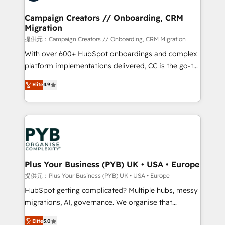
and manufacturers since 2002, we are committed to
empowering our clients and developing their
Campaign Creators // Onboarding, CRM
Migration
autonomy. Get to grips with HubSpot through
guided implementation and seamless integration of
提供元：Campaign Creators // Onboarding, CRM Migration
the CRM platform into your digital ecosystem. Would
With over 600+ HubSpot onboardings and complex
you like support in deploying your inbound
platform implementations delivered, CC is the go-to
marketing strategy? We'll provide support tailored
Elite Solutions Partner for businesses ready to
Elite
4.9
to your needs and sales objectives. With 125+
migrate, replatform, and scale smarter. We specialize
certifications, we are part of the most certified
in high-impact CRM and CMS migrations and
Canadian agencies, and we both hold Onboarding
onboarding from platforms like Salesforce, NetSuite,
Accreditations. Based in Canada (coast to coast), our
Zoho, Pardot, Marketo, Microsoft Dynamics, Wix,
services are offered in both English & French.
WordPress and legacy CRMs, turning fragmented
systems into unified, growth-ready HubSpot
architectures that accelerate revenue operations and
Plus Your Business (PYB) UK • USA • Europe
performance. - Multi-object CRM migration, cleanup,
提供元：Plus Your Business (PYB) UK • USA • Europe
and implementation. - Pre-built and custom
HubSpot getting complicated? Multiple hubs, messy
integrations across your full tech stack. - Custom
migrations, AI, governance. We organise that
object setup, CMS builds, and full-funnel automation.
complexity, so your team can put HubSpot to work...
- Dashboards, lifecycle campaigns, and lead
Elite
5.0