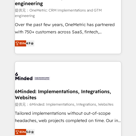
engineering
that simplify complexity, boost performance, and
turn innovation into real impact. 🌍 Highlights •
提供元：OneMetric: CRM Implementations and GTM
engineering
HubSpot Partner since 2012 • 2022 EMEA Impact
Over the past few years, OneMetric has partnered
Award: Best Integration • 150+ successful HubSpot
with 750+ customers across SaaS, fintech,
projects • Clients in 30+ industries • Proprietary
healthcare, real estate, and other industries. With
technology for integrations • Multilingual team:
Elite
4.9
150+ HubSpot-certified experts, we deliver scalable
English, Spanish, Portuguese & Italian 👉 Grow
solutions to complex GTM and RevOps challenges.
smarter with AI and HubSpot.
Our Expertise 🔹 Onboarding & Implementation:
Accredited HubSpot Partner, ensuring smooth setup
tailored to your GTM motion. 🔹 Migrations: Move
from other CRMs to HubSpot without data loss or
downtime. 🔹 RevOps Strategy: Align teams,
6Minded: Implementations, Integrations,
Websites
processes, and data to drive revenue efficiency. 🔹
Integrations: Connect HubSpot with your tech stack
提供元：6Minded: Implementations, Integrations, Websites
for better adoption. 🔹 Custom Solutions: Build
Tailored implementations without out-of-scope
tailored apps, workflows, and configurations. We are
headaches, web projects completed on time. Our in-
SOC 2 Type II and ISO 27001 certified, reinforcing
house team of certified CRM architects, experts,
Elite
5.0
our commitment to data security and compliance. At
developers, designers, and marketers handles all