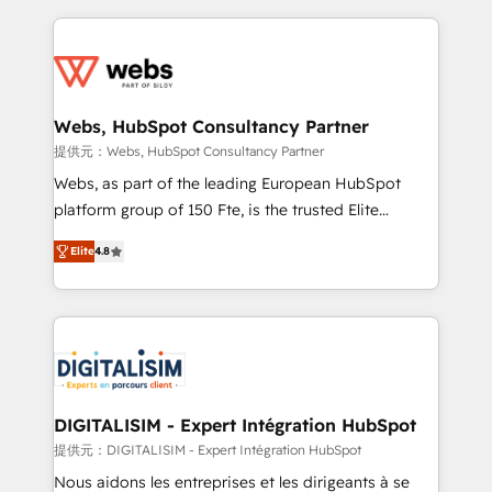
sales, and service hubs • Built-in flexibility for
adoption, sales process and marketing results.
startups to global brands
Services 📚 Onboarding your team to HubSpot for
the first time 🔧 Designing and optimising your
HubSpot set-up for better results 🌐 Website design
and build using HubSpot 🔌 Integrating HubSpot
Webs, HubSpot Consultancy Partner
with other systems 🎓 Training your teams to be
提供元：Webs, HubSpot Consultancy Partner
HubSpot pros 📊 Lead generation services using
Webs, as part of the leading European HubSpot
HubSpot Why us? - SIX HubSpot Accreditations -
platform group of 150 Fte, is the trusted Elite
awarded by HubSpot after a rigorous process for
HubSpot CRM Partner offering you a roadmap on
CRM, Solutions Architecture, Onboarding , Data
Elite
4.8
maximizing EBITDA and achieving Commercial
Migration, Custom Integration & Platform
Excellence. With our targeted processes, we
Enablement -Onboarded over 500 businesses to
strengthen your digital transformation and minimize
HubSpot -Top 1% of partners worldwide -In-house
costs. As HubSpot's Advanced Accredited CRM
team of 25+ experts Contact us today to help you
Implementation partner, we provide expertise to
get more from your investment in HubSpot.
drive your business forward. Since 2015 we are fully
www.bbdboom.com
dedicated to HubSpot and with an experienced
DIGITALISIM - Expert Intégration HubSpot
team (50+), we work with reputable companies in
提供元：DIGITALISIM - Expert Intégration HubSpot
B2B sectors such as manufacturing, SaaS and
Nous aidons les entreprises et les dirigeants à se