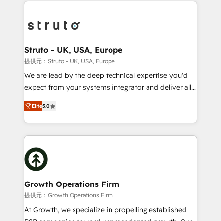
potential of HubSpot by combining strategic
help desk Unified revenue operations Dynamic
insights with technical excellence, we deliver
website development Award-winning creative
bespoke HubSpot solutions tailored to drive
design We live and breathe HubSpot and are ready
measurable growth and operational efficiency. Why
to take on real challenges!
Choose Nexa Cognition? 🚀 HubSpot Expertise: Our
Struto - UK, USA, Europe
certified team specialises in CRM implementation,
提供元：Struto - UK, USA, Europe
marketing automation, and revenue operations. 🤝
We are lead by the deep technical expertise you'd
Custom Solutions: From onboarding and
expect from your systems integrator and deliver all
integrations, to RevOps and training. We align
the agency services you'd expect from your
HubSpot with your business needs. 🌟 Proven
Elite
5.0
HubSpot Solutions Partner. As one of the UK's
Results: We’ve helped businesses of all sizes
longest-standing partners, we are experts at
accelerate revenue growth, improve operational
maximising the value of the HubSpot platform and
efficiency, and achieve ROI. 🔧 Flexible Service
building an integrated growth stack that brings your
Packages: Choose ongoing support or project-based
business, operational and technical requirements to
solutions. We offer service packages designed to fit
life, and creates a 360˚ view of your customer to
your requirements. Contact us today!
help your teams do more. We specialise in HubSpot
Growth Operations Firm
technical services, website design and development
提供元：Growth Operations Firm
as well as agency services that help set you up for
At Growth, we specialize in propelling established
success. Now, more than ever you need to connect