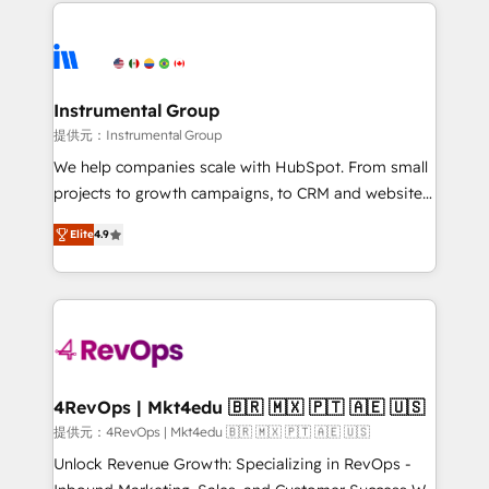
eminent solutions & integrations. Trust us to
there’s a good chance one of our globally integrated
streamline your HubSpot experience. 🚀HubSpot
teams has worked with clients just like you Let’s
Elite Partners with 10+ years of HubSpot experience
explore whether S2 is the partner you’ve been
🤝HubSpot Premier Integration partner 🤝Google
looking for...and get your next big initiative moving!
Premier Partner 2023 🌟5 HubSpot Accreditations 🌟
Instrumental Group
Won HubSpot Theme Challenge 2021 🌟INBOUND’19
提供元：Instrumental Group
HubSpot Rising Star Why us? Harnessing the full
We help companies scale with HubSpot. From small
potential of the powerful HubSpot CRM. ✔️A team of
projects to growth campaigns, to CRM and websites.
HubSpot experts backed by over 10+ years of
Hire an agency that's experienced in every inch of
HubSpot experience ✔️Flexible pricing models —
Elite
4.9
HubSpot and willing to work hand-in-hand with your
Hourly-fee (assigned one Dedicated HubSpot
team to simplify the complex and build a better
Admin); Monthly-fee (HubSpot Admin + Project
experience for your team and customers.
Manager); and Fixed Project Cost (as per
requirement). ✔️Helped over 25,000+ customers so
far with our HubSpot solutions. ✔️Bespoke apps &
on-demand bundle services. Connect with us today!
4RevOps | Mkt4edu 🇧🇷 🇲🇽 🇵🇹 🇦🇪 🇺🇸
提供元：4RevOps | Mkt4edu 🇧🇷 🇲🇽 🇵🇹 🇦🇪 🇺🇸
Unlock Revenue Growth: Specializing in RevOps -