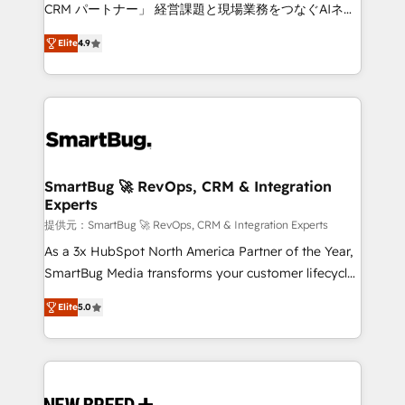
CRM. Zero downtime, full data integrity. ➤
CRM パートナー」 経営課題と現場業務をつなぐAIネイ
Implementation: Configure HubSpot to run your
ティブ・エージェンシーとして、HubSpot Eliteの実装
revenue process. Sales, marketing, and service wired
Elite
4.9
力で顧客フロント業務を再設計します。 💡 100inc は何
together. ➤ AI and Integrations: Layer Breeze AI,
をする会社か？ HubSpotを共通基盤に、AIエージェン
custom agents, and APIs to remove manual work. ➤
トを組み込んだ顧客フロント業務（マーケティング・営
Ongoing Management: Monthly tune-ups, feature
業・CS）を組織全体で設計・実装する日本のAIネイテ
rollouts, adoption coaching. Buying HubSpot,
ィブ・エージェンシーです。事業部・グループ会社・部
switching to it, or reviving a stale portal? We are
門が分立する組織で、データと業務プロセスのサイロ化
built for the work.
を、CRMを軸とした全社共通基盤に再構築します。意
SmartBug 🚀 RevOps, CRM & Integration
Experts
思決定者・PMO・現場担当者に並走します。 1️⃣
HubSpot導入・活用支援 顧客データの一元化から、
提供元：SmartBug 🚀 RevOps, CRM & Integration Experts
GTMの見える化・自動化まで。全Hub統合運用、デー
As a 3x HubSpot North America Partner of the Year,
タ品質設計、グループ横断のCRM統合に対応します。
SmartBug Media transforms your customer lifecycle
2️⃣ AIエージェント組織構築 営業・マーケティング業務
into a revenue engine. Our unified ecosystem
Elite
5.0
の一部をAIが自律実行する組織への移行を設計・実装。
includes specialized divisions Globalia (AI &
Breeze・Claude等をHubSpotと連携させ、役割定義・
Software) and Point Success Media (Paid Media),
運用ルール・成果指標まで含めて設計します。 3️⃣ 全社
making this the official home for all three brands. 🔄
DX × AI推進のPMO伴走支援 複数部門をまたぐDX×AI変
Implementation & Integration - Seamless migrations
革を、構想から実装・定着までPMOとして主導。「設
and system integrations powered by Globalia’s