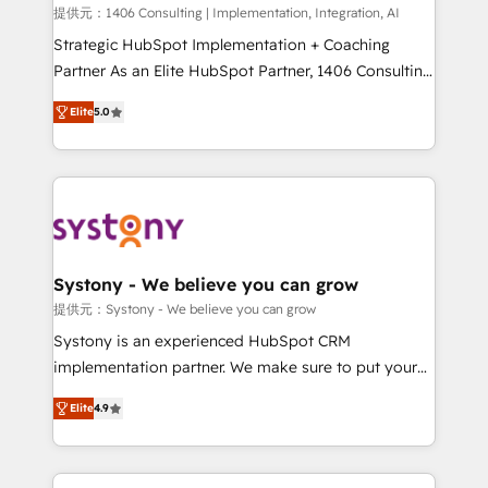
Portuguese, and English to design scalable strategies
提供元：1406 Consulting | Implementation, Integration, AI
that drive measurable growth. 🌎 Highlights: • 10+
Strategic HubSpot Implementation + Coaching
years as a HubSpot partner. • 2023 Impact Awards:
Partner As an Elite HubSpot Partner, 1406 Consulting
Platform Migration Excellence. • Top 3 Partner of the
helps mid-market revenue teams transform how
Elite
5.0
Year LATAM 2022, 2023, 2024, 2025. • Partner of the
they sell, market, and serve. We don't just build your
Year 2024. • Organizer of Aliados.ai (AI, marketing &
HubSpot—we teach your team to own it, then stay
tech global congress). 👉 Ready to scale your
to help you keep winning. What We Do ⚙️ CRM
business with HubSpot? Let Cebra’s experts help
Implementations across Marketing, Sales, Service,
you grow faster, smarter, and with impact.
Data & Content 📈 Sales & Marketing Alignment +
Revenue Team Enablement 🤖 Breeze AI & Custom
Agent Creation 🔄 Custom Integrations & Data
Systony - We believe you can grow
Migration Why 1406 We become part of your team.
提供元：Systony - We believe you can grow
Your team learns while we build. We fix what others
Systony is an experienced HubSpot CRM
broke. Built for mid-market reality—practical
implementation partner. We make sure to put your
solutions that work with your actual headcount and
organization's needs and goals first and think along
constraints. By the Numbers 🏆 Top 1% of all
Elite
4.9
with your organization. We are only satisfied once
HubSpot partners 🔄 Top 5% globally in client
you are too. Why Systony? - 20+ years of
retention 📅 8+ years of consistent results since 2017
experience with CRM, Marketing, Sales & Service