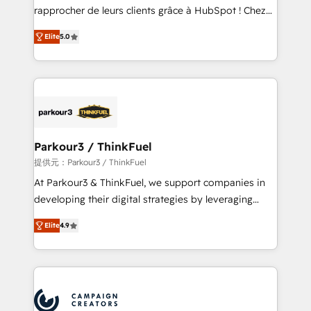
business services. We prepare a customized
rapprocher de leurs clients grâce à HubSpot ! Chez
business case that demonstrates the value and
DIGITALISIM, nous avons l'intime conviction que la
impact of your digital transformation, including a
Elite
5.0
réussite des entreprises passe par l’innovation web,
detailed financial rationale with a focus on ROI and
le marketing digital, et la relation client ! C'est
TCO. As a trusted extension of your team, we
pourquoi, nos experts sont à la fois capables de
believe in the power of partnership. Together, we
gérer votre projet de création de site internet, votre
embark on a transformational journey that sets your
référencement, votre stratégie digitale et le pilotage
business up for long-term success. Unlock your
et l'intégration d'HubSpot ! Les grandes phases d'un
business. If not now, when?
projet HubSpot avec DIGITALISIM : 🧽 Nettoyage,
Parkour3 / ThinkFuel
migration et intégration des bases de données. 🚀
提供元：Parkour3 / ThinkFuel
Développement des interfaces avec vos logiciels
At Parkour3 & ThinkFuel, we support companies in
métiers ⚙️ Configuration de la plateforme HubSpot
developing their digital strategies by leveraging
📈 Configuration de rapports et tableaux de bord 🤝
technologies and automating their marketing and
Book Process & Guidelines utilisateurs 🎓
Elite
4.9
sales processes to generate growth. Our offer spans
Formations des utilisateurs
from Strategy to Operations. We specialize in CRM
onboarding and implementation, web design, sales
& marketing automation, and digital marketing. With
extensive experience working with tech companies