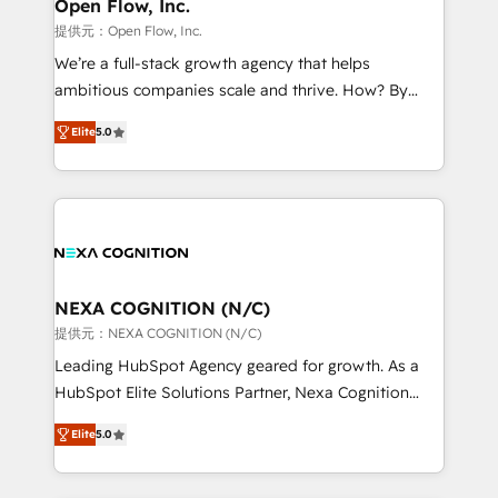
distribution, commercial real estate, technology,
Open Flow, Inc.
built to scale.
finserv/fintech, IT managed services, transportation
提供元：Open Flow, Inc.
& logistics, energy/solar, staffing and recruiting,
We’re a full-stack growth agency that helps
media, healthcare and government contractors. Our
ambitious companies scale and thrive. How? By
scope of services encompasses Platform Solutions,
upgrading and streamlining every single revenue-
Technical Solutions, Enablement Solutions, Digital
Elite
5.0
generating aspect of your business. We’re proud
Solutions and Growth Solutions. As a fully
HubSpot Elite Solutions Partners and devout CRM
accredited and five-star rated firm, Wendt Partners
nerds who can harness HubSpot’s custom digital
brings a deep bench of expertise to each client
tools to improve each touchpoint of your customer
engagement. In addition, we are SOC 2, ISO 27001,
experience. Working hand-in-hand with your team,
GDPR and HIPAA compliant for global IT security
we’ll assemble a RevOps machine that drives more
standards.
traffic, generates better leads and crushes your
NEXA COGNITION (N/C)
revenue goals. We've worked with thousands of
提供元：NEXA COGNITION (N/C)
HubSpot customers and we'd love to work with you
Leading HubSpot Agency geared for growth. As a
too! Clients come to us for: Advanced CRM solutions
HubSpot Elite Solutions Partner, Nexa Cognition
System Integrations both Custom and Native to
ranks in the top 1% of global HubSpot Partners and
HubSpot Data System Migrations between systems
Elite
5.0
has been one of the longest-standing partners since
to HubSpot New lead generation strategies Time-
2012. We empower businesses to harness the full
saving automations Fresh growth campaigns Robust