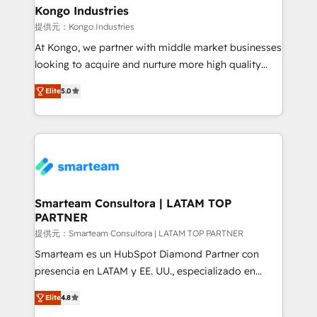
and technology around a single source of truth to
Kongo Industries
support sustainable growth and better decision-
提供元：Kongo Industries
making. Working with clients locally and globally, our
At Kongo, we partner with middle market businesses
expertise includes HubSpot onboarding and CRM
looking to acquire and nurture more high quality
implementation, automation, sales and customer
leads. We use digital media, marketing cloud,
experience strategy, web development, integrations,
Elite
5.0
automation and software integration to drive sales
and data-driven campaigns. Winners of the first
and, deliver clarity on marketing expenditure.
Global HEART Award, Yamini Rogan, CEO of
HubSpot said "We love the impact you are having in
the community - we are so glad to work with you."
Connect with us to see how we can do better and be
better together 🏆
Smarteam Consultora | LATAM TOP
PARTNER
提供元：Smarteam Consultora | LATAM TOP PARTNER
Smarteam es un HubSpot Diamond Partner con
presencia en LATAM y EE. UU., especializado en
implementaciones de HubSpot, integraciones API y
Elite
4.8
optimización de procesos comerciales con IA. Con