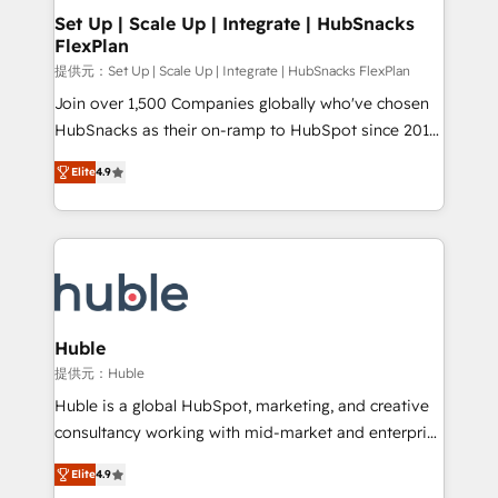
Award 🏆2020 Elite Solutions Partner 🏆2019
Set Up | Scale Up | Integrate | HubSnacks
FlexPlan
Integrations HubSpot Impact Award 🏆2019
Marketing Enablement HubSpot Impact Award 🏆
提供元：Set Up | Scale Up | Integrate | HubSnacks FlexPlan
2018 Website Design HubSpot Impact Award 🏆2017
Join over 1,500 Companies globally who've chosen
Website Design HubSpot Impact Award 🏆2016
HubSnacks as their on-ramp to HubSpot since 2014
Growth-Driven Design Agency of the Year 🏆2016
Simple pay-as-you-go plans that accelerate value...
Elite
4.9
Sales Enablement HubSpot Impact Award 🏆2015
1️⃣ Set Up | Onboarding New or Check-fixing existing
Growth-Driven Design Agency of the Year 🏆2015
HubSpot portals 2️⃣ Scale Up | 100% HubSpot Task
Became the 5th Agency to reach Diamond 🏆2014
Execution... Global 24/7 ... All Experts 3️⃣ Integrate |
HubSpot COS Performance Award 🏆2014 HubSpot
your entire Tech Stack with Custom Integrations
COS Design Award 🏆2013 HubSpot Marketplace
Slash months from your API Integration project... ⬅️
Provider of the Year 🏆2011 Became a HubSpot
Click "Contact Business" ⬅️ to access 150+ Kickstart
Partner 📆Founded in 1997
Integration templates that put HubSpot in the center
Huble
of your tech stack, syncing... 🛍️ Shopify or
提供元：Huble
WooCommerce 💲 Stripe or Paypal 💰 Sage or
Huble is a global HubSpot, marketing, and creative
Netsuite 🤖 Google or Microsoft ✍️ DocuSign or
consultancy working with mid-market and enterprise
PandaDoc 🌐 Avalara or Quaderno HubSnacks holds
businesses. We go beyond implementation, shaping
the rare Advanced "Custom Integrations"
Elite
4.9
the strategy, processes, and teams that turn