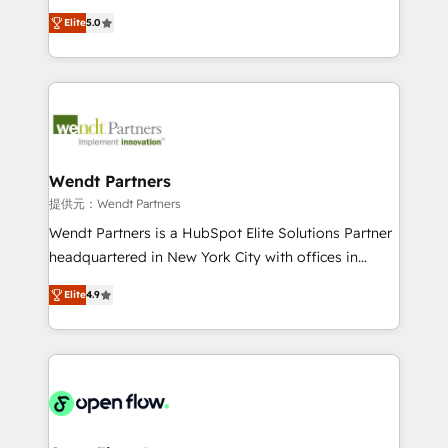
along with plenty of case studies.
HubSpot Experts: Onboarding, migrations,
Elite
5.0
automation, and training built for adoption. ⚡ Highly
Technical Execution: ERP, EMR and Custom
Integrations; complex builds delivered in weeks, not
months. 🤖 AI Consulting & Agents: AI-powered
workflows; automation agents; process optimization
inside HubSpot. 🏆 Industry Experience: 🏥
Healthcare: HIPAA implementations; secure data
Wendt Partners
workflows 💼 Financial Services: compliant
提供元：Wendt Partners
workflows; audit-ready reporting ⚖️ Legal: client
Wendt Partners is a HubSpot Elite Solutions Partner
intake; pipeline and document workflows 🛒 E-
headquartered in New York City with offices in
Commerce: Shopify, WooCommerce; lifecycle and
Toronto, London and Melbourne. As a global
revenue automation 🏢 Real Estate: deal pipelines;
Elite
4.9
HubSpot partner, we specialize in working with
portfolio and lifecycle management 🏭
sophisticated B2B companies to implement the
Manufacturing: ERP integrations; operational
HubSpot CRM platform across client organizations.
alignment 🛡️ Compliance & Data Considerations:
Our vertical market expertise includes
HIPAA-aware; CASL-compliant; GDPR-ready
industrial/manufacturing, professional services,
implementations where required 💡 Why 500+
architecture/engineering/construction (AEC),
Clients Choose Us: Elite Partner; technical, fast, and