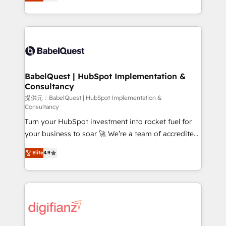
Welcome to our Profile! We help with: • CRM
nurturing sequences. - Cross-hub setup across
implementation, reports, workflows, and team
Marketing, Sales, Operations, and Service Hubs. -
training • CRM migration from Salesforce, Pipedrive,
Ongoing optimization, managed support, and
Dynamics and others • Technical projects including
scalable retainers. Let’s make HubSpot your most
custom API integrations • AI governance for
powerful growth engine. Built to convert, scale, and
HubSpot-centred operations A little about us: •
drive results.
Boutique 'Elite' team of 12 • 150+ clients across Sales
BabelQuest | HubSpot Implementation &
Consultancy
Hub, Marketing Hub, Service Hub, Data Hub and
CMS • ISO/IEC 27001:2022, ISO 9001:2015, and ISO
提供元：BabelQuest | HubSpot Implementation &
Consultancy
42001:2023 certified - the AI management standard •
Turn your HubSpot investment into rocket fuel for
GuardHub: our AI governance framework, built on
your business to soar 🚀 We’re a team of accredited
ISO 42001 Ready for the next step? Click the 👈
HubSpot experts ready to help you. We can
'𝗖𝗼𝗻𝘁𝗮𝗰𝘁 𝗯𝘂𝘀𝗶𝗻𝗲𝘀𝘀' button to get in touch (𝘸𝘦'𝘳𝘦
Elite
4.9
implement the platform into complex business
𝘴𝘶𝘱𝘦𝘳 𝘳𝘦𝘴𝘱𝘰𝘯𝘴𝘪𝘷𝘦)
environments, optimise what you've got and make
sure you can actually use it, build your website in
HubSpot or create an inbound marketing strategy
for you and execute it on HubSpot. We are on the
G-Cloud 14 CCS (Crown Commercial Service)