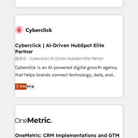
America. From casual user to super fan: make
Canada, we’ve delivered thousands of successful
HubSpot an experience you LOVE!
HubSpot projects for mid-market and enterprise
clients worldwide, with over 10 years experience. We
combine HubSpot, data, and AI to design connected
go-to-market systems that align people, process,
and technology for predictable, scalable revenue
Cyberclick | AI-Driven HubSpot Elite
Partner
growth. Our expertise spans RevOps, CRM and data
architecture, AI enablement, and strategic marketing,
提供元：Cyberclick | AI-Driven HubSpot Elite Partner
delivered through our proprietary FLAIR framework
Cyberclick is an AI-powered digital growth agency
for responsible AI adoption. As a HubSpot Elite
that helps brands connect technology, data, and
Partner and ISO 27001:2022 certified consultancy,
creativity to achieve measurable results. Founded in
Elite
4.9
we blend strategy, creativity, and technology to help
Barcelona and operating across Spain, LATAM, and
organisations scale smarter and grow stronger.
the UK, we support global companies in building
smarter marketing, sales, and customer success
strategies. As the only HubSpot Elite Partner in
Iberia (Spain & Portugal), we combine human insight
with intelligent automation to drive sustainable
growth. Our multidisciplinary team designs solutions
OneMetric: CRM Implementations and GTM