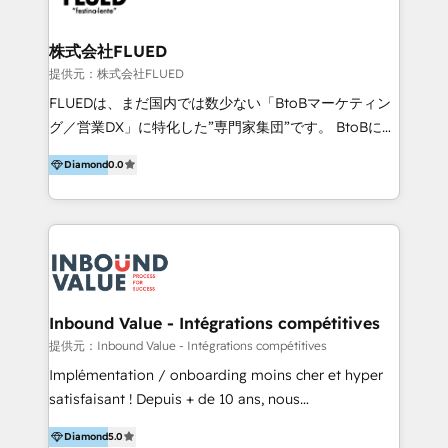
なく「成果が出るまで動き続ける」パートナーであるこ
と。それが、ハブワンのスタンスです。 また、
株式会社FLUED
HubSpotはもちろん、ferret One、WordPress、
提供元：株式会社FLUED
Movable Type（Power CMS）などの各種CMSを活用
FLUEDは、まだ国内では数少ない「BtoBマーケティン
し、延べ100社以上のBtoB企業のサイト制作経験をもと
グ／営業DX」に特化した”専門家集団”です。 BtoBに特
に、ウェブマーケテイング担当者が本当に使いやすいノ
化し、WEB制作や広告運用などのオンライン施策か
ーコードテーマテンプレートを独自開発。 企業のさま
Diamond
0.0
ら、インサイドセールスや展示会などのオフライン施策
ざまな課題やニーズに対して「戦略、設計・デザイン、
まで支援しています。 「経験豊富な”専門家集団”によ
開発、運用」まで段階に合わせ、誠実なアドバイスと的
るプロジェクト参加型の支援」で、戦略・企画などのコ
確な対応をすることで、貴社のビジネスを成功に導く
ンサルティング領域から、制作・運用・代行などの
『最適なハブ』になります。 ーーーーーーーーーーー
BPO・実務まで幅広いご支援が可能です。 また、2022
ーーーーーーーーーーーーーーーーーーー 【プロジェ
年に国内初のBtoB営業DXに関する書籍『業務効率化か
クトの主な進め方】 -オンライン無料相談（初回60〜
らはじめるBtoB営業DX BtoB営業もここまでデジタル
Inbound Value - Intégrations compétitives
90分程度） -現状課題の抽出、現実的な目標の確認 -要
化できる! 」を出版いたしました。 HubSpotの導入／
提供元：Inbound Value - Intégrations compétitives
件整理、必要十分なHubSpot製品の組合せのご提案 -お
活用支援以外にも、下記のようなサービスを提供してい
Implémentation / onboarding moins cher et hyper
見積り提示・ご承認、スケジュール決定、プロジェクト
ます。 - ABMターゲット定義 / リスト作成 - カスタマ
satisfaisant ! Depuis + de 10 ans, nous
キックオフ -マーケティング戦略策定（KGI）、ウェブ
ージャーニー設計 - CRM / MA / SFAの設計 / 構築 / 定
accompagnons des entreprises dans
戦略・戦術の設計（KPI） -全体導線遷移設計、ビジュ
着 - WEB / LP / BtoB-EC制作 - WEB広告(Google/FB
Diamond
5.0
l’automatisation de leur croissance digitale via