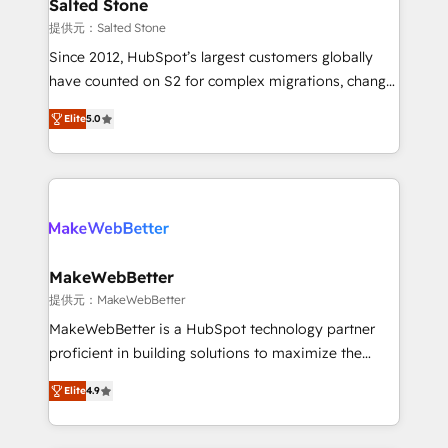
we turn complexity into clarity, human at global
Salted Stone
scale. 🏆 HubSpot’s CEO called us “the partner of the
提供元：Salted Stone
future.” Others agree it is proof of trust built through
Since 2012, HubSpot’s largest customers globally
measurable impact.
have counted on S2 for complex migrations, change
management, systems integration, and creative
Elite
5.0
solutions that deliver measurable impact and
transform brand experiences As one of the few full-
service creative agencies in the HubSpot
ecosystem, we blend strategy, technology, & award-
winning design to build scalable, globally
regionalized HubSpot websites, integrated
marketing campaigns, & RevOps frameworks that
MakeWebBetter
fuel long-term success We connect the entire
提供元：MakeWebBetter
customer lifecycle through seamless integrations,
MakeWebBetter is a HubSpot technology partner
ensure long-term adoption with change-
proficient in building solutions to maximize the
management programs, and align marketing, sales,
operational efficiency of HubSpot. The fastest-
and service to drive sustainable growth With 6 key
Elite
4.9
growing tech-enabler & facilitator, MakeWebBetter,
HubSpot accreditations and experience across
hands you the blend of HubSpot expertise &
hundreds of organizations in dozens of industries,