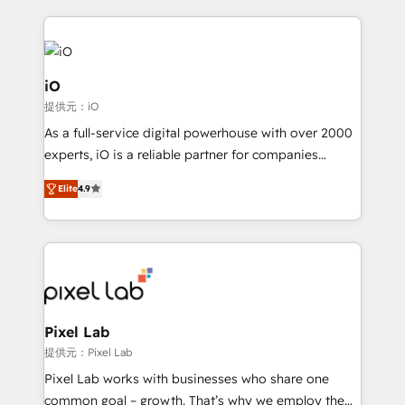
250+ HubSpot experts across Europe – ready to
build a CRM architecture optimized to support your
business goals. Talk to us if you’re looking to: -
Connect marketing, sales and operations around one
iO
reliable source of truth - Unlock the full value of your
提供元：iO
CRM and marketing data, not just implement a
As a full-service digital powerhouse with over 2000
system - Accelerate impact with a partner who
experts, iO is a reliable partner for companies
understands both strategy and technology
looking to strengthen their position in the fields of
Elite
4.9
marketing, technology, content, strategy and
creation. iO combines in-depth knowledge on both
the marketing and technology end of HubSpot,
creating impactful inbound marketing strategies
from end-to-end. Teams of marketing specialists,
developers, copywriters and designers work side by
side to meet the specific demands of every client
Pixel Lab
and project. Dedicated HubSpot teams combine all
提供元：Pixel Lab
skills for HubSpot projects from strategy to
Pixel Lab works with businesses who share one
implementation and training. Skilled in-house
common goal – growth. That’s why we employ the