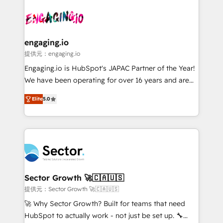
Who We Serve Revenue teams, marketing leaders,
implementations - 500+ successful onboardings -
and sales ops at mid-market companies ready to
Own back-end developers - Complex data
move beyond spreadsheets into unified systems
migrations (e.g. Salesforce, MS Dynamics, Perfect
that drive real business results.
View, SuperOffice) - Custom integrations (e.g. MS
engaging.io
Business Central, Navision, AX, SAP, Exact, AFAS) We
提供元：engaging.io
focus on growing B2B companies in the SME sector
Engaging.io is HubSpot's JAPAC Partner of the Year!
such as manufacturing, SaaS, business services and
We have been operating for over 16 years and are
wholesaler companies. As an experienced HubSpot
one of HubSpot's most experienced and technically
partner, we know how important user adoption is.
Elite
5.0
capable Agency Partners globally. We specialise in
That's why we have developed a step-by-step
complex CRM migrations, implementations,
implementation process that focuses on user
integrations, custom CMS portal development,
adoption. We’re experts on connecting data,
design & UX for mid to large to multi national
technology and people with each other. Together we
businesses. Our teams are based in North America
strive for optimal customer processes and
and APAC. We are HubSpot's top-ranked Advanced
experiences. Systony – We believe you can grow!
Implementation Certified Partner and we contribute
Sector Growth 🚀🇨🇦🇺🇸
to their advisory council. We strive to do 'good work
提供元：Sector Growth 🚀🇨🇦🇺🇸
with good people' and have worked with incredible
🚀 Why Sector Growth? Built for teams that need
brands. You can see some of them on our website,
HubSpot to actually work - not just be set up. 🔧