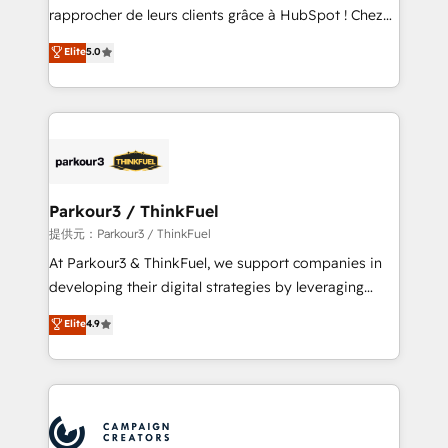
business services. We prepare a customized
rapprocher de leurs clients grâce à HubSpot ! Chez
business case that demonstrates the value and
DIGITALISIM, nous avons l'intime conviction que la
Elite
5.0
impact of your digital transformation, including a
réussite des entreprises passe par l’innovation web,
detailed financial rationale with a focus on ROI and
le marketing digital, et la relation client ! C'est
TCO. As a trusted extension of your team, we
pourquoi, nos experts sont à la fois capables de
believe in the power of partnership. Together, we
gérer votre projet de création de site internet, votre
embark on a transformational journey that sets your
référencement, votre stratégie digitale et le pilotage
business up for long-term success. Unlock your
et l'intégration d'HubSpot ! Les grandes phases d'un
business. If not now, when?
projet HubSpot avec DIGITALISIM : 🧽 Nettoyage,
Parkour3 / ThinkFuel
migration et intégration des bases de données. 🚀
提供元：Parkour3 / ThinkFuel
Développement des interfaces avec vos logiciels
At Parkour3 & ThinkFuel, we support companies in
métiers ⚙️ Configuration de la plateforme HubSpot
developing their digital strategies by leveraging
📈 Configuration de rapports et tableaux de bord 🤝
technologies and automating their marketing and
Elite
4.9
Book Process & Guidelines utilisateurs 🎓
sales processes to generate growth. Our offer spans
Formations des utilisateurs
from Strategy to Operations. We specialize in CRM
onboarding and implementation, web design, sales
& marketing automation, and digital marketing. With
extensive experience working with tech companies