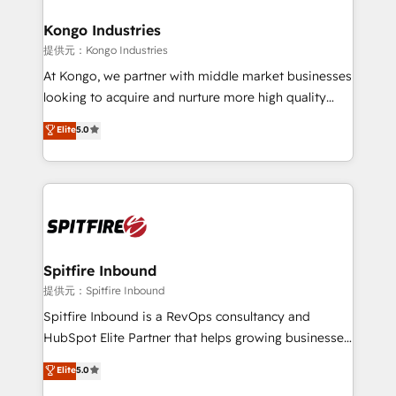
and how. In a few months, you can boost leads, ROI
and overall revenue to a level not feasible with
Kongo Industries
traditional methods. If you’re a frustrated marketing
提供元：Kongo Industries
manager or business owner sick of wasting budget
At Kongo, we partner with middle market businesses
with generic agencies and their outdated methods,
looking to acquire and nurture more high quality
we are here to help. We help ambitious businesses
leads. We use digital media, marketing cloud,
Elite
5.0
just like yours attract more high-quality leads
automation and software integration to drive sales
throughout each stage of the buying cycle with
and, deliver clarity on marketing expenditure.
conversion-ready websites, engaging content
specifically targeted to your key audiences and
enable sales teams with the process, technology and
training to smash targets.
Spitfire Inbound
提供元：Spitfire Inbound
Spitfire Inbound is a RevOps consultancy and
HubSpot Elite Partner that helps growing businesses
design predictable, scalable revenue-driving
Elite
5.0
strategies. With offices in South Africa and London,