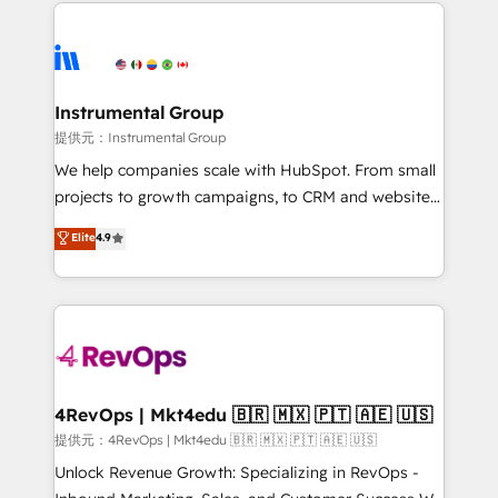
eminent solutions & integrations. Trust us to
there’s a good chance one of our globally integrated
streamline your HubSpot experience. 🚀HubSpot
teams has worked with clients just like you Let’s
Elite Partners with 10+ years of HubSpot experience
explore whether S2 is the partner you’ve been
🤝HubSpot Premier Integration partner 🤝Google
looking for...and get your next big initiative moving!
Premier Partner 2023 🌟5 HubSpot Accreditations 🌟
Instrumental Group
Won HubSpot Theme Challenge 2021 🌟INBOUND’19
提供元：Instrumental Group
HubSpot Rising Star Why us? Harnessing the full
We help companies scale with HubSpot. From small
potential of the powerful HubSpot CRM. ✔️A team of
projects to growth campaigns, to CRM and websites.
HubSpot experts backed by over 10+ years of
Hire an agency that's experienced in every inch of
Elite
4.9
HubSpot experience ✔️Flexible pricing models —
HubSpot and willing to work hand-in-hand with your
Hourly-fee (assigned one Dedicated HubSpot
team to simplify the complex and build a better
Admin); Monthly-fee (HubSpot Admin + Project
experience for your team and customers.
Manager); and Fixed Project Cost (as per
requirement). ✔️Helped over 25,000+ customers so
far with our HubSpot solutions. ✔️Bespoke apps &
on-demand bundle services. Connect with us today!
4RevOps | Mkt4edu 🇧🇷 🇲🇽 🇵🇹 🇦🇪 🇺🇸
提供元：4RevOps | Mkt4edu 🇧🇷 🇲🇽 🇵🇹 🇦🇪 🇺🇸
Unlock Revenue Growth: Specializing in RevOps -