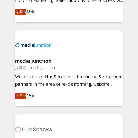
Inbound Marketing, Sales, and Customer Success We
specialize in driving revenue growth for companies
Elite
4.9
across industries through tailored marketing, sales,
and customer success strategies, utilizing RevOps
methodologies. As Latin America's largest HubSpot
partner and a global leader in education market, we
offer unparalleled insights. Operating in five
countries—Brazil, UAE (Abu Dhabi/Dubai/Sharjah),
Mexico, USA, and Portugal—we've executed over a
media junction
hundred successful operations. Our approach,
提供元：media junction
rooted in RevOps principles, integrates analysis,
We are one of HubSpot's most technical & proficient
training, planning, and qualification. Leveraging
partners in the area of re-platforming, website
technology, data analytics, CRM optimization, and
design & development. We specialize in multi-hub
Elite
5.0
inbound marketing tactics, we focus on
implementations for mid-market & enterprise
understanding, nurturing, and converting leads.
companies. We are woman-owned, powered by
Partner with us to unlock your business's full
coffee, and we ❤️ dogs. We produce award-winning
potential and achieve sustained growth in today's
work for our clients. 🏆2023 Technical Expertise
competitive market.
Impact Award 🏆2022 Technical Expertise Impact
Award 🏆2022 Platform Migration Excellence Impact