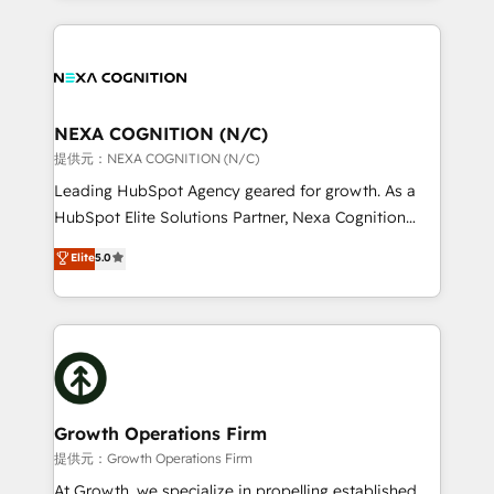
Solutions and Growth Solutions. As a fully
nerds who can harness HubSpot’s custom digital
accredited and five-star rated firm, Wendt Partners
tools to improve each touchpoint of your customer
brings a deep bench of expertise to each client
experience. Working hand-in-hand with your team,
engagement. In addition, we are SOC 2, ISO 27001,
we’ll assemble a RevOps machine that drives more
GDPR and HIPAA compliant for global IT security
traffic, generates better leads and crushes your
NEXA COGNITION (N/C)
standards.
revenue goals. We've worked with thousands of
提供元：NEXA COGNITION (N/C)
HubSpot customers and we'd love to work with you
Leading HubSpot Agency geared for growth. As a
too! Clients come to us for: Advanced CRM solutions
HubSpot Elite Solutions Partner, Nexa Cognition
System Integrations both Custom and Native to
ranks in the top 1% of global HubSpot Partners and
Elite
5.0
HubSpot Data System Migrations between systems
has been one of the longest-standing partners since
to HubSpot New lead generation strategies Time-
2012. We empower businesses to harness the full
saving automations Fresh growth campaigns Robust
potential of HubSpot by combining strategic
help desk Unified revenue operations Dynamic
insights with technical excellence, we deliver
website development Award-winning creative
bespoke HubSpot solutions tailored to drive
design We live and breathe HubSpot and are ready
measurable growth and operational efficiency. Why
to take on real challenges!
Choose Nexa Cognition? 🚀 HubSpot Expertise: Our
Growth Operations Firm
certified team specialises in CRM implementation,
提供元：Growth Operations Firm
marketing automation, and revenue operations. 🤝
At Growth, we specialize in propelling established