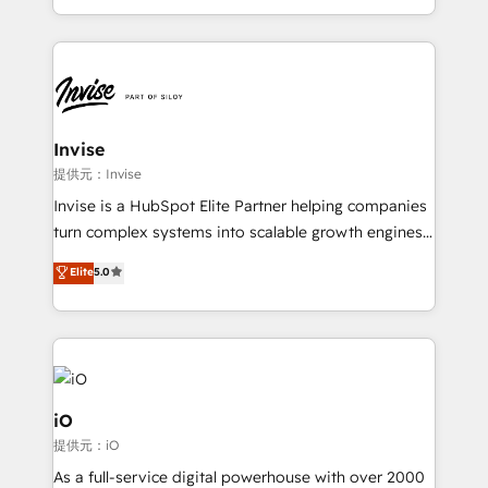
much Benelux companies as possible to be
business growth strategies, sales enablement, CRM
commercially successful.
set-up, Migrations, Integrations, Enterprise level
Sales Hub, Marketing Hub, Customer Support Hub,
Ops Hub Software, inbound marketing strategy,
content strategies, branding, HubSpot CMS,
bespoke web apps and growth driven design
Invise
websites. Experienced in helping Global B2B
提供元：Invise
Manufacturers, Fintech, Professional Services, IT and
Invise is a HubSpot Elite Partner helping companies
SaaS industries.
turn complex systems into scalable growth engines.
We combine strategy, technology and change
Elite
5.0
management to drive measurable results. As part of
the fast-growing Siloy Group, we unite more than
250+ HubSpot experts across Europe – ready to
build a CRM architecture optimized to support your
business goals. Talk to us if you’re looking to: -
Connect marketing, sales and operations around one
iO
reliable source of truth - Unlock the full value of your
提供元：iO
CRM and marketing data, not just implement a
As a full-service digital powerhouse with over 2000