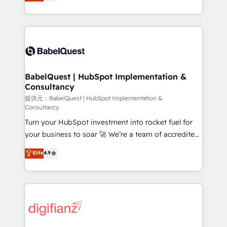
Welcome to our Profile! We help with: • CRM
nurturing sequences. - Cross-hub setup across
implementation, reports, workflows, and team
Marketing, Sales, Operations, and Service Hubs. -
training • CRM migration from Salesforce, Pipedrive,
Ongoing optimization, managed support, and
Dynamics and others • Technical projects including
scalable retainers. Let’s make HubSpot your most
custom API integrations with ERP (and other
powerful growth engine. Built to convert, scale, and
systems) • AI governance for HubSpot-centred
drive results.
operations A little about us: • Boutique 'Elite' team of
BabelQuest | HubSpot Implementation &
Consultancy
12 • 150+ clients across Sales Hub, Marketing Hub,
Service Hub, Data Hub and CMS • ISO/IEC
提供元：BabelQuest | HubSpot Implementation &
Consultancy
27001:2022, ISO 9001:2015, and ISO 42001:2023
Turn your HubSpot investment into rocket fuel for
certified - the AI management standard • GuardHub:
your business to soar 🚀 We’re a team of accredited
our AI governance framework, built on ISO 42001
HubSpot experts ready to help you. We can
Ready for the next step? Click the 👈 '𝗖𝗼𝗻𝘁𝗮𝗰𝘁
Elite
4.9
implement the platform into complex business
𝗯𝘂𝘀𝗶𝗻𝗲𝘀𝘀' button to get in touch (𝘸𝘦'𝘳𝘦 𝘴𝘶𝘱𝘦𝘳
environments, optimise what you've got and make
𝘳𝘦𝘴𝘱𝘰𝘯𝘴𝘪𝘷𝘦)
sure you can actually use it, build your website in
HubSpot or create an inbound marketing strategy
for you and execute it on HubSpot. We are on the
G-Cloud 14 CCS (Crown Commercial Service)