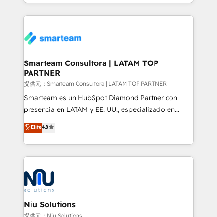
we take a RevOps-led approach that aligns sales,
marketing & service, breaks down silos, and gives
teams the clarity to operate efficiently and with
confidence. We deliver end to end strategy and
implementation, aligning people, processes, data
and technology around a single source of truth to
Smarteam Consultora | LATAM TOP
PARTNER
support sustainable growth and better decision-
making. Working with clients locally and globally, our
提供元：Smarteam Consultora | LATAM TOP PARTNER
expertise includes HubSpot onboarding and CRM
Smarteam es un HubSpot Diamond Partner con
implementation, automation, sales and customer
presencia en LATAM y EE. UU., especializado en
experience strategy, web development, integrations,
implementaciones de HubSpot, integraciones API y
Elite
4.8
and data-driven campaigns. Winners of the first
optimización de procesos comerciales con IA. Con
Global HEART Award, Yamini Rogan, CEO of
más de 6 años de experiencia, hemos liderado 100+
HubSpot said "We love the impact you are having in
implementaciones conectando HubSpot con SAP,
the community - we are so glad to work with you."
ERPs, e-commerce, plataformas financieras,
Connect with us to see how we can do better and be
WhatsApp y sistemas logísticos. Nuestro equipo
better together 🏆
multicultural trabaja en español, inglés y portugués,
uniendo visión estratégica y excelencia técnica para
Niu Solutions
generar resultados medibles. Apoyamos a empresas
提供元：Niu Solutions