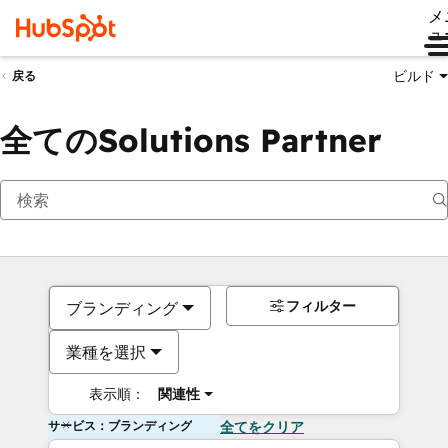
メ
ュ
ビルド
戻る
全てのSolutions Partner
フィルター
ブランディング
業種を選択
表示順：
関連性
サービス：ブランディング
全てをクリア