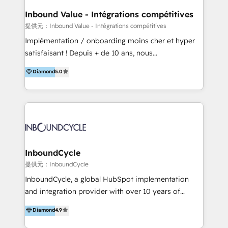
クトの主な進め方】 -オンライン無料相談（初回60〜
らはじめるBtoB営業DX BtoB営業もここまでデジタル
Inbound Value - Intégrations compétitives
90分程度） -現状課題の抽出、現実的な目標の確認 -要
化できる! 」を出版いたしました。 HubSpotの導入／
提供元：Inbound Value - Intégrations compétitives
件整理、必要十分なHubSpot製品の組合せのご提案 -お
活用支援以外にも、下記のようなサービスを提供してい
Implémentation / onboarding moins cher et hyper
見積り提示・ご承認、スケジュール決定、プロジェクト
ます。 - ABMターゲット定義 / リスト作成 - カスタマ
satisfaisant ! Depuis + de 10 ans, nous
キックオフ -マーケティング戦略策定（KGI）、ウェブ
ージャーニー設計 - CRM / MA / SFAの設計 / 構築 / 定
accompagnons des entreprises dans
戦略・戦術の設計（KPI） -全体導線遷移設計、ビジュ
Diamond
5.0
着 - WEB / LP / BtoB-EC制作 - WEB広告(Google/FB
l’automatisation de leur croissance digitale via
アルデザイン制作 -コンテンツ制作（取材、写真・動画
他)運用 - 記事コンテンツ / 動画制作 - インサイドセー
HubSpot avec une approche compétitive. Nous
撮影、ライティングなど） -ノーコードCMSテーマテン
ルス代行 - 営業研修 / セールスイネーブルメント - ウ
aidons nos clients à générer plus de RDV en
プレート構築（CMS Hub） -顧客ライフサイクルステ
ェビナー / 展示会リード獲得 - BtoBマーケティング組
automatisant les tunnels d’acquisition digitaux. Nous
ージ定義・構築（CRM） -マーケティングシナリオ定
織構築
sommes une agence d’Inbound marketing et sales à
義・構築（Marketing Hub） -営業パイプラインの定
Paris, Montpellier et Rennes.
義・構築（Sales Hub） -外部システム連携
InboundCycle
（Salesforce,SanSan,freeeなどとのデータ連携） -テ
提供元：InboundCycle
スト公開・ブラウザチェック -本番公開、操作レクチャ
ー・マニュアル作成 -運用支援開始 ーーーーーーーーー
InboundCycle, a global HubSpot implementation
ーーーーーーーーーーーーーーーーーーーーー まずは
and integration provider with over 10 years of
ハブワンにお気軽にご相談ください。
experience, serves businesses in diverse industries.
Diamond
4.9
With offices in Spain, Chile, Mexico, and Brazil, our
team of 100+ professionals deliver multilingual