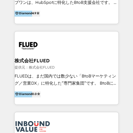
ブワンは、HubSpotに特化したBtoB支援会社です。 ノ
azienda: il tasso di utilizzo dello strumento è oltre il
ーコードCMS構築、CRM／MA／SFAの設計・運用、他
Diamond
4.9
50% più alto tra i nostri clienti rispetto le altre
システムAPI連携・開発、営業定着支援、カスタマーサ
aziende. Lavoriamo con aziende B2B tra i 5 e i 35
クセス体制の設計まで、ワンストップ完結できる支援体
milioni di fatturato per migliorare l’efficienza dei
制を整えています。 HubSpotの導入支援だけでなく、
processi, allineare marketing e vendite, e
現場で使い続けられる仕組み、売上と効率を両立するシ
massimizzare il ritorno sugli investimenti.
ナリオ設計まで含めてご提案。「導入して終わり」では
なく「成果が出るまで動き続ける」パートナーであるこ
と。それが、ハブワンのスタンスです。 また、
株式会社FLUED
HubSpotはもちろん、ferret One、WordPress、
提供元：株式会社FLUED
Movable Type（Power CMS）などの各種CMSを活用
FLUEDは、まだ国内では数少ない「BtoBマーケティン
し、延べ100社以上のBtoB企業のサイト制作経験をもと
グ／営業DX」に特化した”専門家集団”です。 BtoBに特
に、ウェブマーケテイング担当者が本当に使いやすいノ
化し、WEB制作や広告運用などのオンライン施策か
Diamond
0.0
ーコードテーマテンプレートを独自開発。 企業のさま
ら、インサイドセールスや展示会などのオフライン施策
ざまな課題やニーズに対して「戦略、設計・デザイン、
まで支援しています。 「経験豊富な”専門家集団”によ
開発、運用」まで段階に合わせ、誠実なアドバイスと的
るプロジェクト参加型の支援」で、戦略・企画などのコ
確な対応をすることで、貴社のビジネスを成功に導く
ンサルティング領域から、制作・運用・代行などの
『最適なハブ』になります。 ーーーーーーーーーーー
BPO・実務まで幅広いご支援が可能です。 また、2022
ーーーーーーーーーーーーーーーーーーー 【プロジェ
年に国内初のBtoB営業DXに関する書籍『業務効率化か