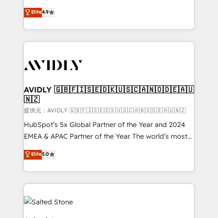
Strategy: Activate Breeze Agents, configure HubSpot
North America. Avec plus de 115 experts en
Elite
4.9
AI, & maximize AEO with tailored AI services. 🧩
marketing automation, Growth, Revops, CRM et
Integrations: Extend HubSpot with custom
webdesign. Markentive is both a consulting firm, a
integrations, hosting, & maintenance.
digital agency and an integrator. With over 115
experts in marketing automation, growth, revops,
CRM and webdesign (We focus on EMEA - USA
customers).
AVIDLY 🇬🇧🇫🇮🇸🇪🇩🇰🇺🇸🇨🇦🇳🇴🇩🇪🇦🇺
🇳🇿
提供元：AVIDLY 🇬🇧🇫🇮🇸🇪🇩🇰🇺🇸🇨🇦🇳🇴🇩🇪🇦🇺🇳🇿
HubSpot’s 5x Global Partner of the Year and 2024
EMEA & APAC Partner of the Year. The world’s most
experienced and fully accredited HubSpot Solutions
Elite
5.0
Partner. 🚀 With 2,750+ HubSpot projects delivered
and 370+ specialists across EMEA, APAC and NAM,
we de-risk complex CRM programmes and
accelerate ROI across every HubSpot Hub. 🧭 From
multi-region migrations to AI-powered automation,