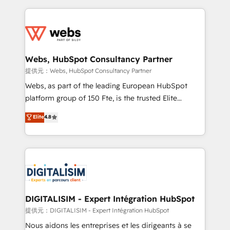
sales, and service hubs • Built-in flexibility for
adoption, sales process and marketing results.
startups to global brands
Services 📚 Onboarding your team to HubSpot for
the first time 🔧 Designing and optimising your
HubSpot set-up for better results 🌐 Website design
and build using HubSpot 🔌 Integrating HubSpot
Webs, HubSpot Consultancy Partner
with other systems 🎓 Training your teams to be
提供元：Webs, HubSpot Consultancy Partner
HubSpot pros 📊 Lead generation services using
Webs, as part of the leading European HubSpot
HubSpot Why us? - SIX HubSpot Accreditations -
platform group of 150 Fte, is the trusted Elite
awarded by HubSpot after a rigorous process for
HubSpot CRM Partner offering you a roadmap on
Elite
4.8
CRM, Solutions Architecture, Onboarding , Data
maximizing EBITDA and achieving Commercial
Migration, Custom Integration & Platform
Excellence. With our targeted processes, we
Enablement -Onboarded over 500 businesses to
strengthen your digital transformation and minimize
HubSpot -Top 1% of partners worldwide -In-house
costs. As HubSpot's Advanced Accredited CRM
team of 25+ experts Contact us today to help you
Implementation partner, we provide expertise to
get more from your investment in HubSpot.
drive your business forward. Since 2015 we are fully
www.bbdboom.com
dedicated to HubSpot and with an experienced
DIGITALISIM - Expert Intégration HubSpot
team (50+), we work with reputable companies in
提供元：DIGITALISIM - Expert Intégration HubSpot
B2B sectors such as manufacturing, SaaS and
Nous aidons les entreprises et les dirigeants à se