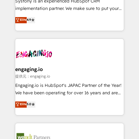
Systony is an experienced HubSpot CRM
broke. Built for mid-market reality—practical
implementation partner. We make sure to put your
solutions that work with your actual headcount and
organization's needs and goals first and think along
Elite
4.9
constraints. By the Numbers 🏆 Top 1% of all
with your organization. We are only satisfied once
HubSpot partners 🔄 Top 5% globally in client
you are too. Why Systony? - 20+ years of
retention 📅 8+ years of consistent results since 2017
experience with CRM, Marketing, Sales & Service
Who We Serve Revenue teams, marketing leaders,
implementations - 500+ successful onboardings -
and sales ops at mid-market companies ready to
Own back-end developers - Complex data
move beyond spreadsheets into unified systems
migrations (e.g. Salesforce, MS Dynamics, Perfect
that drive real business results.
View, SuperOffice) - Custom integrations (e.g. MS
engaging.io
Business Central, Navision, AX, SAP, Exact, AFAS) We
提供元：engaging.io
focus on growing B2B companies in the SME sector
Engaging.io is HubSpot's JAPAC Partner of the Year!
such as manufacturing, SaaS, business services and
We have been operating for over 16 years and are
wholesaler companies. As an experienced HubSpot
one of HubSpot's most experienced and technically
Elite
5.0
partner, we know how important user adoption is.
capable Agency Partners globally. We specialise in
That's why we have developed a step-by-step
complex CRM migrations, implementations,
implementation process that focuses on user
integrations, custom CMS portal development,
adoption. We’re experts on connecting data,
design & UX for mid to large to multi national
technology and people with each other. Together we
businesses. Our teams are based in North America