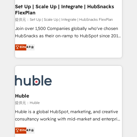
Award 🏆2020 Elite Solutions Partner 🏆2019
Set Up | Scale Up | Integrate | HubSnacks
FlexPlan
Integrations HubSpot Impact Award 🏆2019
Marketing Enablement HubSpot Impact Award 🏆
提供元：Set Up | Scale Up | Integrate | HubSnacks FlexPlan
2018 Website Design HubSpot Impact Award 🏆2017
Join over 1,500 Companies globally who've chosen
Website Design HubSpot Impact Award 🏆2016
HubSnacks as their on-ramp to HubSpot since 2014
Growth-Driven Design Agency of the Year 🏆2016
Simple pay-as-you-go plans that accelerate value...
Elite
4.9
Sales Enablement HubSpot Impact Award 🏆2015
1️⃣ Set Up | Onboarding New or Check-fixing existing
Growth-Driven Design Agency of the Year 🏆2015
HubSpot portals 2️⃣ Scale Up | 100% HubSpot Task
Became the 5th Agency to reach Diamond 🏆2014
Execution... Global 24/7 ... All Experts 3️⃣ Integrate |
HubSpot COS Performance Award 🏆2014 HubSpot
your entire Tech Stack with Custom Integrations
COS Design Award 🏆2013 HubSpot Marketplace
Slash months from your API Integration project... ⬅️
Provider of the Year 🏆2011 Became a HubSpot
Click "Contact Business" ⬅️ to access 150+ Kickstart
Partner 📆Founded in 1997
Integration templates that put HubSpot in the center
Huble
of your tech stack, syncing... 🛍️ Shopify or
提供元：Huble
WooCommerce 💲 Stripe or Paypal 💰 Sage or
Huble is a global HubSpot, marketing, and creative
Netsuite 🤖 Google or Microsoft ✍️ DocuSign or
consultancy working with mid-market and enterprise
PandaDoc 🌐 Avalara or Quaderno HubSnacks holds
businesses. We go beyond implementation, shaping
Elite
4.9
the rare Advanced "Custom Integrations"
the strategy, processes, and teams that turn