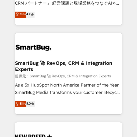
Move from any legacy CRM. Zero downtime, full data
CRM パートナー」 経営課題と現場業務をつなぐAIネイ
integrity. ➤ Implementation: Configure HubSpot to
ティブ・エージェンシーとして、HubSpot Eliteの実装
Elite
4.9
run your revenue process. Sales, marketing, and
力で顧客フロント業務を再設計します。 💡 100inc は何
service wired together. ➤ AI and Integrations: Layer
をする会社か？ HubSpotを共通基盤に、AIエージェン
Breeze AI, custom agents, and APIs to remove
トを組み込んだ顧客フロント業務（マーケティング・営
manual work. ➤ Ongoing Management: Monthly
業・CS）を組織全体で設計・実装する日本のAIネイテ
tune-ups, feature rollouts, adoption coaching. Buying
ィブ・エージェンシーです。事業部・グループ会社・部
HubSpot, switching to it, or reviving a stale portal?
門が分立する組織で、データと業務プロセスのサイロ化
We are built for the work.
を、CRMを軸とした全社共通基盤に再構築します。意
SmartBug 🚀 RevOps, CRM & Integration
Experts
思決定者・PMO・現場担当者に並走します。 1️⃣
HubSpot導入・活用支援 顧客データの一元化から、
提供元：SmartBug 🚀 RevOps, CRM & Integration Experts
GTMの見える化・自動化まで。全Hub統合運用、デー
As a 3x HubSpot North America Partner of the Year,
タ品質設計、グループ横断のCRM統合に対応します。
SmartBug Media transforms your customer lifecycle
2️⃣ AIエージェント組織構築 営業・マーケティング業務
into a revenue engine. Our unified ecosystem
Elite
5.0
の一部をAIが自律実行する組織への移行を設計・実装。
includes specialized divisions Globalia (AI &
Breeze・Claude等をHubSpotと連携させ、役割定義・
Software) and Point Success Media (Paid Media),
運用ルール・成果指標まで含めて設計します。 3️⃣ 全社
making this the official home for all three brands. 🔄
DX × AI推進のPMO伴走支援 複数部門をまたぐDX×AI変
Implementation & Integration - Seamless migrations
革を、構想から実装・定着までPMOとして主導。「設
and system integrations powered by Globalia’s