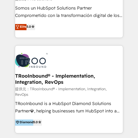
de construcción, educación, tecnología, retail, e-
Somos un HubSpot Solutions Partner
commerce, salud, financieras, seguros y servicios,
Comprometido con la transformación digital de los
ayudándolas a conectar sistemas, escalar equipos y
procesos comerciales de las empresas en
Elite
5.0
tomar decisiones basadas en datos. 🌎 Highlights:
Latinoamérica, con un enfoque en Marketing, Ventas
5+ años como partner HubSpot 100+
y Servicio al Cliente. Somos un equipo de trabajo
implementaciones en LATAM y EE. UU. Expertise en
multidisciplinario de alto rendimiento, con
integraciones vía API Top #7 HubSpot Partner
conocimiento y experiencia enfocado en: 1.
LATAM 2025 🏆 Impulsamos crecimiento con CRM +
Optimizar la eficiencia operativa de nuestros
IA en múltiples industrias. 👉 ¿Listo para transformar
clientes 2. Mejorar la experiencia del cliente 3.
tus procesos comerciales?
Asegurar resultados medibles Nos especializamos
TRooInbound® - Implementation,
Integration, RevOps
en bancos, seguros, e-commerce, Desarrolladores
Inmobiliarios y Empresas Distribuidoras de
提供元：TRooInbound® - Implementation, Integration,
RevOps
Productos
TRooInbound is a HubSpot Diamond Solutions
Partner💎, helping businesses turn HubSpot into a
scalable growth engine. We work with startups, mid-
Diamond
5.0
market, and enterprise teams to maximize
HubSpot’s full potential through: 💎HubSpot Audits,