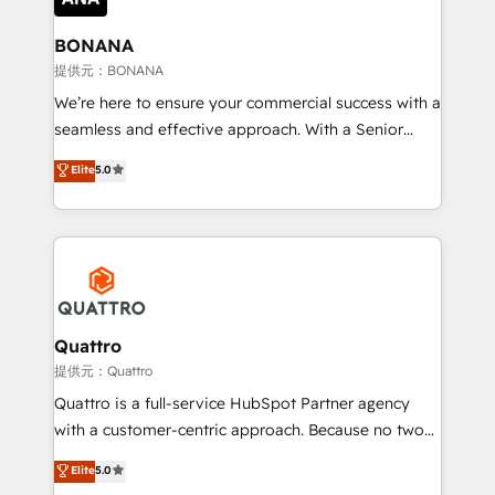
life, and creates a 360˚ view of your customer to
help your teams do more. We specialise in HubSpot
BONANA
technical services, website design and development
提供元：BONANA
as well as agency services that help set you up for
We’re here to ensure your commercial success with a
success. Now, more than ever you need to connect
seamless and effective approach. With a Senior
and align your website and marketing to sales and
team that has 10+ years of experience in HubSpot,
Elite
5.0
customer service. It's time to empower your teams
we have a deep understanding of SaaS, Business
to create great customer experiences that generate
Services and E-commerce together with Retail. We
more leads, close more business and engage your
streamline and enhance your Sales, Marketing &
customers. Let's work side-by-side to make it
Service efforts, providing insights in your
happen.
commercial operations. We're good at RevOps,
automating and optimizing your marketing, sales &
service operations with AI, designing and building
Quattro
your website, and we drive growth through Account-
提供元：Quattro
Based Marketing, SEO, SEA and many other tactics.
Quattro is a full-service HubSpot Partner agency
No worries, we will advise you in which to deploy
with a customer-centric approach. Because no two
and help you to get the best measurable ROI. This
clients have the same needs, Quattro offer a
Elite
5.0
brings us to our mission; to effectively guide as
bespoke approach for every client. Services include