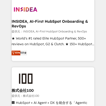
INSIDEA, AI-First HubSpot Onboarding &
RevOps
提供元：INSIDEA, AI-First HubSpot Onboarding & RevOps
★ World's #1 rated Elite HubSpot Partner, 500+
reviews on HubSpot, G2 & Clutch. ★ 150+ HubSpot
Certified Experts & Trainers across the team ★
Elite
5.0
1,500+ implementations across five continents ★ AI-
First, RevOps-led, Onboarding obsessed ★
Company of the Year 2024/25 INSIDEA helps
growing companies turn HubSpot into a revenue
engine. We onboard your team, migrate your data,
and build AI-powered workflows that drive adoption
from week one, in your time zone. What we do ➤
株式会社100
Onboarding: Live in weeks, with workflows built
提供元：株式会社100
around your business, not a template. ➤ Migration:
🏢 HubSpot × AI Agent × DX を統合する「Agentic