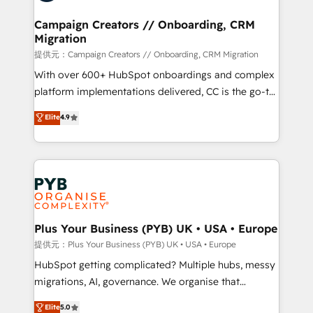
and manufacturers since 2002, we are committed to
empowering our clients and developing their
Campaign Creators // Onboarding, CRM
Migration
autonomy. Get to grips with HubSpot through
guided implementation and seamless integration of
提供元：Campaign Creators // Onboarding, CRM Migration
the CRM platform into your digital ecosystem. Would
With over 600+ HubSpot onboardings and complex
you like support in deploying your inbound
platform implementations delivered, CC is the go-to
marketing strategy? We'll provide support tailored
Elite Solutions Partner for businesses ready to
Elite
4.9
to your needs and sales objectives. With 125+
migrate, replatform, and scale smarter. We specialize
certifications, we are part of the most certified
in high-impact CRM and CMS migrations and
Canadian agencies, and we both hold Onboarding
onboarding from platforms like Salesforce, NetSuite,
Accreditations. Based in Canada (coast to coast), our
Zoho, Pardot, Marketo, Microsoft Dynamics, Wix,
services are offered in both English & French.
WordPress and legacy CRMs, turning fragmented
systems into unified, growth-ready HubSpot
architectures that accelerate revenue operations and
Plus Your Business (PYB) UK • USA • Europe
performance. - Multi-object CRM migration, cleanup,
提供元：Plus Your Business (PYB) UK • USA • Europe
and implementation. - Pre-built and custom
HubSpot getting complicated? Multiple hubs, messy
integrations across your full tech stack. - Custom
migrations, AI, governance. We organise that
object setup, CMS builds, and full-funnel automation.
complexity, so your team can put HubSpot to work...
Elite
5.0
- Dashboards, lifecycle campaigns, and lead