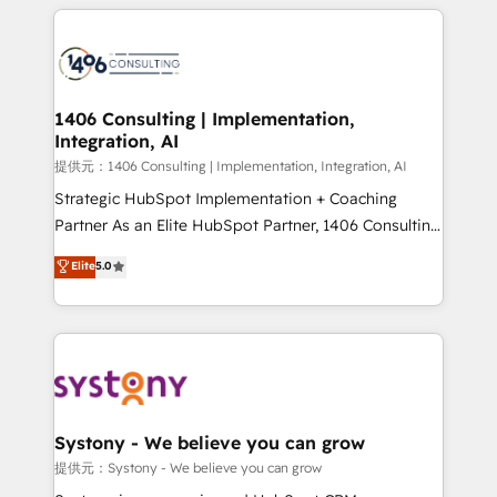
help businesses grow through technology, creativity,
Data Migration & Custom Integration
AI and strategy. For over 12 years, we’ve delivered
500+ HubSpot implementations, building end-to-
end solutions that integrate CRM, AI automation,
inbound and loop marketing, content, and digital
1406 Consulting | Implementation,
Integration, AI
creativity. Our multicultural team works in Spanish,
Portuguese, and English to design scalable strategies
提供元：1406 Consulting | Implementation, Integration, AI
that drive measurable growth. 🌎 Highlights: • 10+
Strategic HubSpot Implementation + Coaching
years as a HubSpot partner. • 2023 Impact Awards:
Partner As an Elite HubSpot Partner, 1406 Consulting
Platform Migration Excellence. • Top 3 Partner of the
helps mid-market revenue teams transform how
Elite
5.0
Year LATAM 2022, 2023, 2024, 2025. • Partner of the
they sell, market, and serve. We don't just build your
Year 2024. • Organizer of Aliados.ai (AI, marketing &
HubSpot—we teach your team to own it, then stay
tech global congress). 👉 Ready to scale your
to help you keep winning. What We Do ⚙️ CRM
business with HubSpot? Let Cebra’s experts help
Implementations across Marketing, Sales, Service,
you grow faster, smarter, and with impact.
Data & Content 📈 Sales & Marketing Alignment +
Revenue Team Enablement 🤖 Breeze AI & Custom
Agent Creation 🔄 Custom Integrations & Data
Systony - We believe you can grow
Migration Why 1406 We become part of your team.
提供元：Systony - We believe you can grow
Your team learns while we build. We fix what others