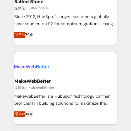
we turn complexity into clarity, human at global
Salted Stone
scale. 🏆 HubSpot’s CEO called us “the partner of the
提供元：Salted Stone
future.” Others agree it is proof of trust built through
Since 2012, HubSpot’s largest customers globally
measurable impact.
have counted on S2 for complex migrations, change
management, systems integration, and creative
Elite
5.0
solutions that deliver measurable impact and
transform brand experiences As one of the few full-
service creative agencies in the HubSpot
ecosystem, we blend strategy, technology, & award-
winning design to build scalable, globally
regionalized HubSpot websites, integrated
marketing campaigns, & RevOps frameworks that
MakeWebBetter
fuel long-term success We connect the entire
提供元：MakeWebBetter
customer lifecycle through seamless integrations,
MakeWebBetter is a HubSpot technology partner
ensure long-term adoption with change-
proficient in building solutions to maximize the
management programs, and align marketing, sales,
operational efficiency of HubSpot. The fastest-
Elite
4.9
and service to drive sustainable growth With 6 key
growing tech-enabler & facilitator, MakeWebBetter,
HubSpot accreditations and experience across
hands you the blend of HubSpot expertise &
hundreds of organizations in dozens of industries,