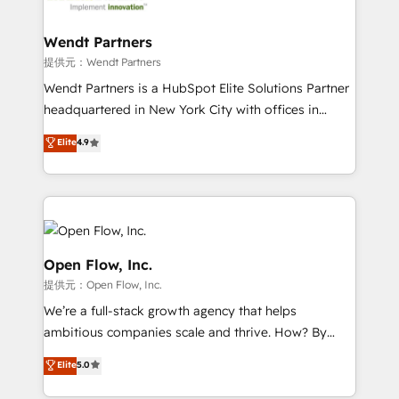
strive for optimal customer processes and
and APAC. We are HubSpot's top-ranked Advanced
experiences. Systony – We believe you can grow!
Implementation Certified Partner and we contribute
Wendt Partners
to their advisory council. We strive to do 'good work
提供元：Wendt Partners
with good people' and have worked with incredible
Wendt Partners is a HubSpot Elite Solutions Partner
brands. You can see some of them on our website,
headquartered in New York City with offices in
along with plenty of case studies.
Toronto, London and Melbourne. As a global
Elite
4.9
HubSpot partner, we specialize in working with
sophisticated B2B companies to implement the
HubSpot CRM platform across client organizations.
Our vertical market expertise includes
industrial/manufacturing, professional services,
architecture/engineering/construction (AEC),
Open Flow, Inc.
distribution, commercial real estate, technology,
提供元：Open Flow, Inc.
finserv/fintech, IT managed services, transportation
We’re a full-stack growth agency that helps
& logistics, energy/solar, staffing and recruiting,
ambitious companies scale and thrive. How? By
media, healthcare and government contractors. Our
upgrading and streamlining every single revenue-
scope of services encompasses Platform Solutions,
Elite
5.0
generating aspect of your business. We’re proud
Technical Solutions, Enablement Solutions, Digital
HubSpot Elite Solutions Partners and devout CRM