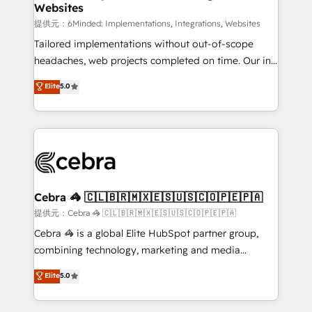
Websites
that simplify complexity, boost performance, and
turn innovation into real impact. 🌍 Highlights •
提供元：6Minded: Implementations, Integrations, Websites
HubSpot Partner since 2012 • 2022 EMEA Impact
Tailored implementations without out-of-scope
Award: Best Integration • 150+ successful HubSpot
headaches, web projects completed on time. Our in-
projects • Clients in 30+ industries • Proprietary
house team of certified CRM architects, experts,
Elite
5.0
technology for integrations • Multilingual team:
developers, designers, and marketers handles all
English, Spanish, Portuguese & Italian 👉 Grow
aspects of your HubSpot. ✨ 400+ global clients ✨
smarter with AI and HubSpot.
100+ seamless migrations from 15+ different CRMs
✨ 100,000+ hours in HubSpot projects, 75+ full Hub
implementations, and 5,000+ pages ✨ CS: Clients
generating 7-digit MRR from inbound campaigns ✨
CS: 245% organic growth & +751% new visitors for a
Cebra 🦓 🇨🇱🇧🇷🇲🇽🇪🇸🇺🇸🇨🇴🇵🇪🇵🇦
full-funnel HubSpot project ✨ CS: 415% conversion
提供元：Cebra 🦓 🇨🇱🇧🇷🇲🇽🇪🇸🇺🇸🇨🇴🇵🇪🇵🇦
boost with a new HubSpot site Recognized leaders:
Cebra 🦓 is a global Elite HubSpot partner group,
🏆 HubSpot Platform Migration Impact Award 🏆
combining technology, marketing and media
Clutch HubSpot Global Leader 🏆 Finalist: HubSpot
expertise across Latin America and Southern
Elite
5.0
Inbound Campaign of the Year 🏆 Gold AVA Digital
Europe, with teams across 7 countries. Born in Chile,
Award for Best Website 🌟 Accreditations: CRM
we combine local insight with international reach to
Implementation, HubSpot Content Experience, CRM