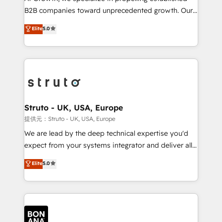
Custom Solutions: From onboarding and
B2B companies toward unprecedented growth. Our
integrations, to RevOps and training. We align
focus is on fine-tuning and enhancing your growth,
Elite
5.0
HubSpot with your business needs. 🌟 Proven
sales, and marketing operations. Unlike conventional
Results: We’ve helped businesses of all sizes
marketing agencies, we dive deep into the
accelerate revenue growth, improve operational
operational aspects of your business, ensuring that
efficiency, and achieve ROI. 🔧 Flexible Service
each cog in your growth machine is well-oiled and
Packages: Choose ongoing support or project-based
functioning optimally. With our expertise in leading
solutions. We offer service packages designed to fit
platforms like Salesforce and HubSpot, we bring a
your requirements. Contact us today!
wealth of knowledge and experience to the table.
Struto - UK, USA, Europe
Our strategies are tailored to your business's unique
提供元：Struto - UK, USA, Europe
needs, ensuring a personalized approach that aligns
We are lead by the deep technical expertise you'd
with your growth objectives.
expect from your systems integrator and deliver all
the agency services you'd expect from your
Elite
5.0
HubSpot Solutions Partner. As one of the UK's
longest-standing partners, we are experts at
maximising the value of the HubSpot platform and
building an integrated growth stack that brings your
business, operational and technical requirements to