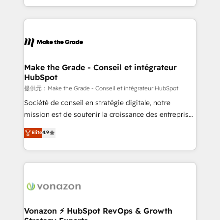
Accreditation, securely sync data across... 🔄 any
HubSpot into a genuine growth engine. Named
apps, in any direction. Stuck on your old CRM..?
HubSpot's Global Partner of the Year in 2024,
Migrate | seamlessly off your old CRM onto a clean
consistently ranked among their top 5 partners
new HubSpot portal with Advanced Website and
worldwide, and with over 15 years in the ecosystem,
CRM Migrations using our in-house "HubScrub" Tool.
Huble has built a track record that speaks for itself.
One company, one operating model, delivering
Make the Grade - Conseil et intégrateur
HubSpot
across offices and consulting teams in the UK, USA,
Canada, Germany, France, Belgium, Singapore, and
提供元：Make the Grade - Conseil et intégrateur HubSpot
South Africa. Certified compliant with ISO/IEC
Société de conseil en stratégie digitale, notre
27001:2022 and ISO 9001:2015 across all seven
mission est de soutenir la croissance des entreprises
international offices and 175+ employees.
B2B à travers l’acquisition de nouveaux clients,
Elite
4.9
l'intégration CRM et le développement des revenus
auprès de vos comptes existants. En France et à
l'international, nous travaillons avec des ETI
ambitieuses, des grands groupes voulant aller au-
delà d’une simple transformation digitale et des
startups florissantes. Nos 3 grandes expertises sont :
➤ L’intégration de CRM et de méthodologie RevOps
Vonazon ⚡ HubSpot RevOps & Growth