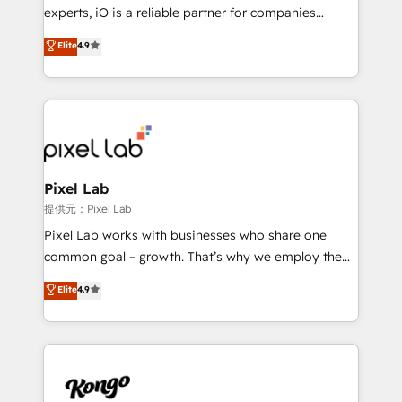
system - Accelerate impact with a partner who
experts, iO is a reliable partner for companies
understands both strategy and technology
looking to strengthen their position in the fields of
Elite
4.9
marketing, technology, content, strategy and
creation. iO combines in-depth knowledge on both
the marketing and technology end of HubSpot,
creating impactful inbound marketing strategies
from end-to-end. Teams of marketing specialists,
developers, copywriters and designers work side by
side to meet the specific demands of every client
Pixel Lab
and project. Dedicated HubSpot teams combine all
提供元：Pixel Lab
skills for HubSpot projects from strategy to
Pixel Lab works with businesses who share one
implementation and training. Skilled in-house
common goal – growth. That’s why we employ the
developers are building HubSpot CMS websites and
latest innovations in disruptive technology in our
Elite
4.9
complex API integrations with external platforms.
approach to web design, sales enablement and
Working from several campuses across Belgium, The
inbound marketing that deliver month-on-month
Netherlands, Denmark and Sweden, iO currently
growth for our client's businesses. These methods
supports the growth of big and small companies
are confirmed by data-driven results so you can see
such as Brussels Airport, Volvo, Farmaline, Agilitas,
exactly where your marketing budget is being used
Streamz and Michelin.