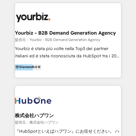
Management & Optimization 💎RevOps-powered
HubSpot Onboarding & CRM Implementation 💎
Brand Development, Growth Strategy, AI SEO &
Performance Marketing 💎Data Migration & Custom
Integrations 💎Go-To-Market (GTM) Strategies &
Yourbiz - B2B Demand Generation Agency
Account-Based Marketing 💎CMS Development &
提供元：Yourbiz - B2B Demand Generation Agency
Conversion-Focused Websites With a 5.0⭐average
Yourbiz è stata più volte nella Top3 dei partner
rating and 140+ verified client reviews on the
italiani ed è stata riconosciuta da HubSpot tra i 20
HubSpot Ecosystem, TRooInbound is trusted by
migliori partner EMEA per la gestione del cliente.
Diamond
5.0
businesses globally for consistent delivery and high
Stiamo accompagnando oltre 100 aziende nella
client satisfaction. With deep HubSpot expertise and
digitalizzazione e ottimizzazione dei processi di
a focus on performance, we build systems that scale
marketing e vendita. Il nostro metodo DAM è stato
across marketing, sales, and service. Ready to grow
validato da oltre 350 manager: inizia con una precisa
your business with a proven and reliable HubSpot
mappatura dei canali di acquisizione dei contatti e
Diamond Partner? 👉Connect with TRooInbound
dei processi aziendali. Siamo accreditati da
today (https://www.trooinbound.com/contact-us)
HubSpot come fornitore ufficiale per le integrazioni
株式会社ハブワン
tra il CRM e altri sistemi aziendali, tra cui SAP,
提供元：株式会社ハブワン
AS400, TeamSystem. HubSpot ci ha riconosciuto
『HubSpotといえばハブワン』にお任せください。 ハ
come formatori ufficiali per l'adozione del CRM in