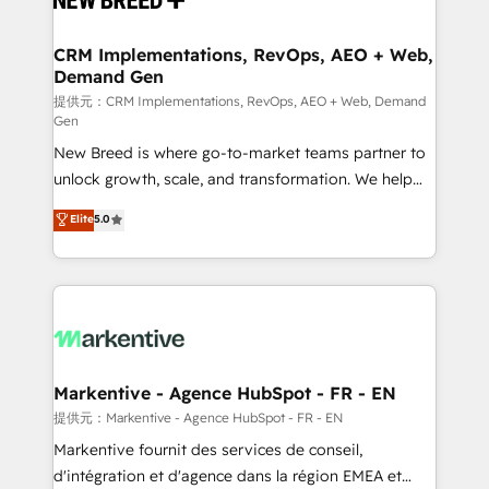
定の代行ではなく、設計の責任」を引き受け、部門横断
technical development team. - 19 HubSpot-certified
の統合・浸透・変革管理を実行します。 ▸ CMS戦略設
trainers to drive platform adoption. 📈 Revenue
CRM Implementations, RevOps, AEO + Web,
計・構築：リード獲得・CVR・SEOを前提にした情報設
Demand Gen
Generation - Full-funnel marketing and high-
計・導線設計・テンプレート設計をContent Hubで一体
performance advertising via Point Success Media. -
提供元：CRM Implementations, RevOps, AEO + Web, Demand
Gen
提供。 ▸ 既存CRM・MAからの移行支援：Salesforce・
Expert deployment of Breeze AI and custom agents
Marketo・Pardot等からの移行、カスタム設計、履歴
New Breed is where go-to-market teams partner to
to automate growth. 🏆 Elite Excellence - 8 platform
データ移行と活用設計まで。 ▸ AEO対応：ChatGPT・
unlock growth, scale, and transformation. We help
accreditations and deep HIPAA-compliance
Perplexity等のAI検索からの流入・引用を前提にコンテ
companies activate HubSpot’s AI-powered
expertise. - A team of 250+ experts dedicated to
Elite
5.0
ンツとサイト構造を最適化。 🏆 なぜ100incを選ぶの
customer platform and operationalize HubSpot’s
your resilient growth.
か？ ✓ HubSpot Eliteパートナー認定 ✓ HubSpotアワ
Loop Marketing framework through expert-led
ード受賞・HUGリーダー ✓ ISO27001:2022 /
services, smart agents, and purpose-built apps,
ISO9001:2015 取得 ✓ 400社以上の導入実績 ✓
tailored to your business. Together, we unlock
HubSpot大百科 出版 CRM・AI活用に関するご相談、現
results, fast. ⚙️CRM & RevOps: Align all Hubs to your
状整理の壁打ちなど、構想段階からお気軽にお問い合わ
buyer journey for clean data, scalability, & reporting.
せください。
🎯Demand Gen & ABM: Drive pipeline with inbound,
Markentive - Agence HubSpot - FR - EN
ABM, AEO, SEO, & paid media. 👩‍💻Web Design:
提供元：Markentive - Agence HubSpot - FR - EN
Build high-performing websites with UX, messaging,
Markentive fournit des services de conseil,
& conversion strategy that drive results. 🤖AI
d'intégration et d'agence dans la région EMEA et