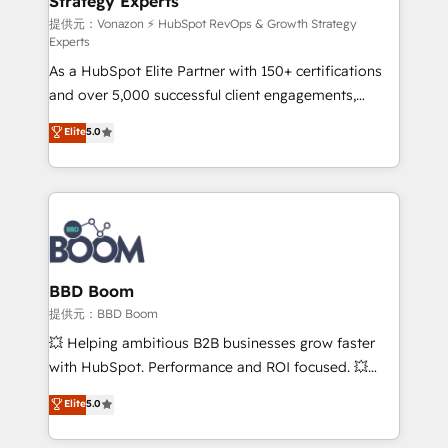
Strategy Experts
pour aligner les équipes marketing, commerciales et
support client (data migration, synchronisation API,
提供元：Vonazon ⚡ HubSpot RevOps & Growth Strategy
Experts
audit et maintenance) ➤ La création de sites internet
As a HubSpot Elite Partner with 150+ certifications
de conversion qui transforment les visiteurs en
and over 5,000 successful client engagements,
opportunités d'affaires ➤ La mise en place de
Vonazon turns marketing complexity into
stratégies d'acquisition marketing (SEO, SEA,
Elite
5.0
measurable, scalable growth. From onboarding to
inbound, automatisation marketing, ABM, IA,
enterprise-grade campaigns, our in-house team
emailing) Informations clés : - 10 ans d'expérience -
builds scalable strategies that drive long-term
100+ intégrations CRM HubSpot réussies - 40
revenue. ⚙️ HubSpot Integration & Optimization •
experts conseil - 150 certifications HubSpot
Seamless CRM, CMS, and automation setup •
cumulées
Complex platform migrations and data cleanups •
Custom APIs and third-party integrations 📈 End-to-
BBD Boom
End Revenue Acceleration • Lifecycle marketing and
提供元：BBD Boom
pipeline growth programs • Sales enablement tools
💥 Helping ambitious B2B businesses grow faster
and CRM optimization • Retention strategies with
with HubSpot. Performance and ROI focused. 💥
customer journey mapping 🏅 Elite-Level HubSpot
BBD Boom is the HubSpot partner that can help you
Elite
5.0
Execution • 750+ onboardings and 2,000+
to HubSpot Better. We work with your teams to
implementations • Deep expertise across marketing,
solve all your HubSpot challenges and improve user