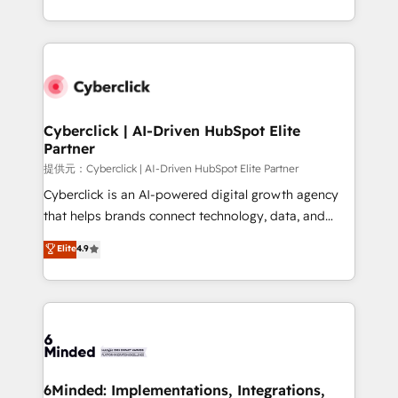
America. From casual user to super fan: make
Canada, we’ve delivered thousands of successful
HubSpot an experience you LOVE!
HubSpot projects for mid-market and enterprise
clients worldwide, with over 10 years experience. We
combine HubSpot, data, and AI to design connected
go-to-market systems that align people, process,
and technology for predictable, scalable revenue
Cyberclick | AI-Driven HubSpot Elite
Partner
growth. Our expertise spans RevOps, CRM and data
architecture, AI enablement, and strategic marketing,
提供元：Cyberclick | AI-Driven HubSpot Elite Partner
delivered through our proprietary FLAIR framework
Cyberclick is an AI-powered digital growth agency
for responsible AI adoption. As a HubSpot Elite
that helps brands connect technology, data, and
Partner and ISO 27001:2022 certified consultancy,
creativity to achieve measurable results. Founded in
Elite
4.9
we blend strategy, creativity, and technology to help
Barcelona and operating across Spain, LATAM, and
organisations scale smarter and grow stronger.
the UK, we support global companies in building
smarter marketing, sales, and customer success
strategies. As the only HubSpot Elite Partner in
Iberia (Spain & Portugal), we combine human insight
with intelligent automation to drive sustainable
growth. Our multidisciplinary team designs solutions
6Minded: Implementations, Integrations,