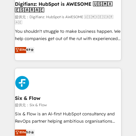
framework, meaning we've been accredited by
Digifianz: HubSpot is AWESOME 🇺🇸🇲🇽
🇪🇸🇦🇷🇦🇪
HubSpot and vetted by the CCS, which means we
can support public sector companies as well the
提供元：Digifianz: HubSpot is AWESOME 🇺🇸🇲🇽🇪🇸🇦🇷
🇦🇪
other ones listed in our profile. Our services: -
You shouldn't struggle to make business happen. We
HubSpot implementation - HubSpot CMS website
help companies get out of the rut with experienced,
build We can do lots of things. But everything we do
process-oriented teams implementing HubSpot
is there for you to: - Grow revenue, and run your
Elite
4.9
Marketing, Sales, Service, CMS and Operations Hub,
business more efficiently - Build stronger
so selling and actually engaging with your customers
relationships with customers - Make better
feels easy and pain-free. We are a top ranked
decisions with data - Find a new voice and reach
HubSpot Elite Partner, winner of Rookie of the Year
more people - Get the most out of your HubSpot
and Customer First Awards, 4.9/5 rating in HubSpot
investment
Reviews and 4.9/5 rating in Clutch Reviews. Digifianz
helps the following industries: logistics & 3PL, home
Six & Flow
improvement & construction, branding and
提供元：Six & Flow
commercialization, real estate, health, education,
Six & Flow is an AI-first HubSpot consultancy and
SaaS, Software Dev & IT and consulting, make the
RevOps partner helping ambitious organisations
most out of their HubSpot experience operating in
grow with clarity, confidence, and intelligence.
Elite
5.0
the United States, EU, UAE, Mexico and Latin
Operating across the UK, Netherlands, Ireland, and