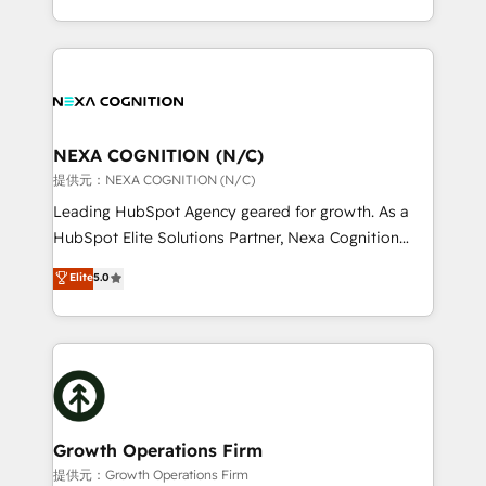
Solutions and Growth Solutions. As a fully
HubSpot Elite Solutions Partners and devout CRM
accredited and five-star rated firm, Wendt Partners
nerds who can harness HubSpot’s custom digital
brings a deep bench of expertise to each client
tools to improve each touchpoint of your customer
engagement. In addition, we are SOC 2, ISO 27001,
experience. Working hand-in-hand with your team,
GDPR and HIPAA compliant for global IT security
we’ll assemble a RevOps machine that drives more
standards.
traffic, generates better leads and crushes your
NEXA COGNITION (N/C)
revenue goals. We've worked with thousands of
提供元：NEXA COGNITION (N/C)
HubSpot customers and we'd love to work with you
Leading HubSpot Agency geared for growth. As a
too! Clients come to us for: Advanced CRM solutions
HubSpot Elite Solutions Partner, Nexa Cognition
System Integrations both Custom and Native to
ranks in the top 1% of global HubSpot Partners and
Elite
5.0
HubSpot Data System Migrations between systems
has been one of the longest-standing partners since
to HubSpot New lead generation strategies Time-
2012. We empower businesses to harness the full
saving automations Fresh growth campaigns Robust
potential of HubSpot by combining strategic
help desk Unified revenue operations Dynamic
insights with technical excellence, we deliver
website development Award-winning creative
bespoke HubSpot solutions tailored to drive
design We live and breathe HubSpot and are ready
measurable growth and operational efficiency. Why
to take on real challenges!
Choose Nexa Cognition? 🚀 HubSpot Expertise: Our
Growth Operations Firm
certified team specialises in CRM implementation,
提供元：Growth Operations Firm