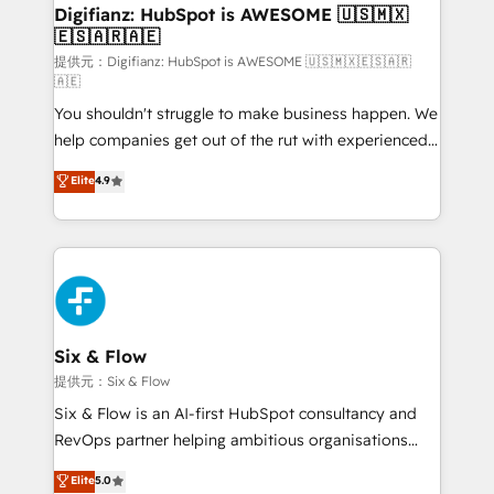
framework, meaning we've been accredited by
Digifianz: HubSpot is AWESOME 🇺🇸🇲🇽
🇪🇸🇦🇷🇦🇪
HubSpot and vetted by the CCS, which means we
can support public sector companies as well the
提供元：Digifianz: HubSpot is AWESOME 🇺🇸🇲🇽🇪🇸🇦🇷
🇦🇪
other ones listed in our profile. Our services: -
You shouldn't struggle to make business happen. We
HubSpot implementation - HubSpot CMS website
help companies get out of the rut with experienced,
build We can do lots of things. But everything we do
process-oriented teams implementing HubSpot
is there for you to: - Grow revenue, and run your
Elite
4.9
Marketing, Sales, Service, CMS and Operations Hub,
business more efficiently - Build stronger
so selling and actually engaging with your customers
relationships with customers - Make better
feels easy and pain-free. We are a top ranked
decisions with data - Find a new voice and reach
HubSpot Elite Partner, winner of Rookie of the Year
more people - Get the most out of your HubSpot
and Customer First Awards, 4.9/5 rating in HubSpot
investment
Reviews and 4.9/5 rating in Clutch Reviews. Digifianz
helps the following industries: logistics & 3PL, home
Six & Flow
improvement & construction, branding and
提供元：Six & Flow
commercialization, real estate, health, education,
Six & Flow is an AI-first HubSpot consultancy and
SaaS, Software Dev & IT and consulting, make the
RevOps partner helping ambitious organisations
most out of their HubSpot experience operating in
grow with clarity, confidence, and intelligence.
Elite
5.0
the United States, EU, UAE, Mexico and Latin
Operating across the UK, Netherlands, Ireland, and