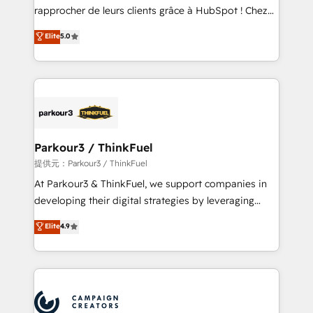
business services. We prepare a customized
rapprocher de leurs clients grâce à HubSpot ! Chez
business case that demonstrates the value and
DIGITALISIM, nous avons l'intime conviction que la
Elite
5.0
impact of your digital transformation, including a
réussite des entreprises passe par l’innovation web,
detailed financial rationale with a focus on ROI and
le marketing digital, et la relation client ! C'est
TCO. As a trusted extension of your team, we
pourquoi, nos experts sont à la fois capables de
believe in the power of partnership. Together, we
gérer votre projet de création de site internet, votre
embark on a transformational journey that sets your
référencement, votre stratégie digitale et le pilotage
business up for long-term success. Unlock your
et l'intégration d'HubSpot ! Les grandes phases d'un
business. If not now, when?
projet HubSpot avec DIGITALISIM : 🧽 Nettoyage,
Parkour3 / ThinkFuel
migration et intégration des bases de données. 🚀
提供元：Parkour3 / ThinkFuel
Développement des interfaces avec vos logiciels
At Parkour3 & ThinkFuel, we support companies in
métiers ⚙️ Configuration de la plateforme HubSpot
developing their digital strategies by leveraging
📈 Configuration de rapports et tableaux de bord 🤝
technologies and automating their marketing and
Elite
4.9
Book Process & Guidelines utilisateurs 🎓
sales processes to generate growth. Our offer spans
Formations des utilisateurs
from Strategy to Operations. We specialize in CRM
onboarding and implementation, web design, sales
& marketing automation, and digital marketing. With
extensive experience working with tech companies