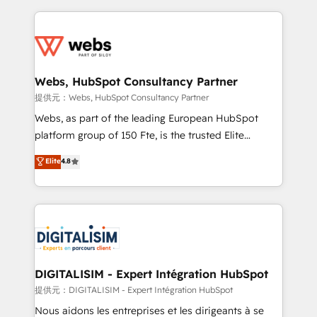
sales, and service hubs • Built-in flexibility for
adoption, sales process and marketing results.
startups to global brands
Services 📚 Onboarding your team to HubSpot for
the first time 🔧 Designing and optimising your
HubSpot set-up for better results 🌐 Website design
and build using HubSpot 🔌 Integrating HubSpot
Webs, HubSpot Consultancy Partner
with other systems 🎓 Training your teams to be
提供元：Webs, HubSpot Consultancy Partner
HubSpot pros 📊 Lead generation services using
Webs, as part of the leading European HubSpot
HubSpot Why us? - SIX HubSpot Accreditations -
platform group of 150 Fte, is the trusted Elite
awarded by HubSpot after a rigorous process for
HubSpot CRM Partner offering you a roadmap on
Elite
4.8
CRM, Solutions Architecture, Onboarding , Data
maximizing EBITDA and achieving Commercial
Migration, Custom Integration & Platform
Excellence. With our targeted processes, we
Enablement -Onboarded over 500 businesses to
strengthen your digital transformation and minimize
HubSpot -Top 1% of partners worldwide -In-house
costs. As HubSpot's Advanced Accredited CRM
team of 25+ experts Contact us today to help you
Implementation partner, we provide expertise to
get more from your investment in HubSpot.
drive your business forward. Since 2015 we are fully
www.bbdboom.com
dedicated to HubSpot and with an experienced
DIGITALISIM - Expert Intégration HubSpot
team (50+), we work with reputable companies in
提供元：DIGITALISIM - Expert Intégration HubSpot
B2B sectors such as manufacturing, SaaS and
Nous aidons les entreprises et les dirigeants à se