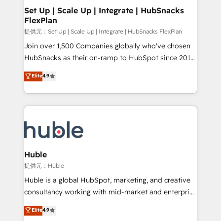
Award 🏆2020 Elite Solutions Partner 🏆2019
Set Up | Scale Up | Integrate | HubSnacks
FlexPlan
Integrations HubSpot Impact Award 🏆2019
Marketing Enablement HubSpot Impact Award 🏆
提供元：Set Up | Scale Up | Integrate | HubSnacks FlexPlan
2018 Website Design HubSpot Impact Award 🏆2017
Join over 1,500 Companies globally who've chosen
Website Design HubSpot Impact Award 🏆2016
HubSnacks as their on-ramp to HubSpot since 2014
Growth-Driven Design Agency of the Year 🏆2016
Simple pay-as-you-go plans that accelerate value...
Elite
4.9
Sales Enablement HubSpot Impact Award 🏆2015
1️⃣ Set Up | Onboarding New or Check-fixing existing
Growth-Driven Design Agency of the Year 🏆2015
HubSpot portals 2️⃣ Scale Up | 100% HubSpot Task
Became the 5th Agency to reach Diamond 🏆2014
Execution... Global 24/7 ... All Experts 3️⃣ Integrate |
HubSpot COS Performance Award 🏆2014 HubSpot
your entire Tech Stack with Custom Integrations
COS Design Award 🏆2013 HubSpot Marketplace
Slash months from your API Integration project... ⬅️
Provider of the Year 🏆2011 Became a HubSpot
Click "Contact Business" ⬅️ to access 150+ Kickstart
Partner 📆Founded in 1997
Integration templates that put HubSpot in the center
Huble
of your tech stack, syncing... 🛍️ Shopify or
提供元：Huble
WooCommerce 💲 Stripe or Paypal 💰 Sage or
Huble is a global HubSpot, marketing, and creative
Netsuite 🤖 Google or Microsoft ✍️ DocuSign or
consultancy working with mid-market and enterprise
PandaDoc 🌐 Avalara or Quaderno HubSnacks holds
businesses. We go beyond implementation, shaping
Elite
4.9
the rare Advanced "Custom Integrations"
the strategy, processes, and teams that turn