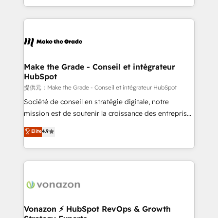
Accreditation, securely sync data across... 🔄 any
HubSpot into a genuine growth engine. Named
apps, in any direction. Stuck on your old CRM..?
HubSpot's Global Partner of the Year in 2024,
Migrate | seamlessly off your old CRM onto a clean
consistently ranked among their top 5 partners
new HubSpot portal with Advanced Website and
worldwide, and with over 15 years in the ecosystem,
CRM Migrations using our in-house "HubScrub" Tool.
Huble has built a track record that speaks for itself.
One company, one operating model, delivering
Make the Grade - Conseil et intégrateur
HubSpot
across offices and consulting teams in the UK, USA,
Canada, Germany, France, Belgium, Singapore, and
提供元：Make the Grade - Conseil et intégrateur HubSpot
South Africa. Certified compliant with ISO/IEC
Société de conseil en stratégie digitale, notre
27001:2022 and ISO 9001:2015 across all seven
mission est de soutenir la croissance des entreprises
international offices and 175+ employees.
B2B à travers l’acquisition de nouveaux clients,
Elite
4.9
l'intégration CRM et le développement des revenus
auprès de vos comptes existants. En France et à
l'international, nous travaillons avec des ETI
ambitieuses, des grands groupes voulant aller au-
delà d’une simple transformation digitale et des
startups florissantes. Nos 3 grandes expertises sont :
➤ L’intégration de CRM et de méthodologie RevOps
Vonazon ⚡ HubSpot RevOps & Growth