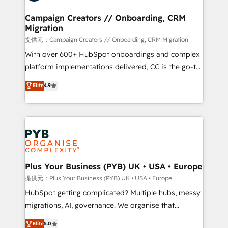
and manufacturers since 2002, we are committed to
empowering our clients and developing their
Campaign Creators // Onboarding, CRM
Migration
autonomy. Get to grips with HubSpot through
guided implementation and seamless integration of
提供元：Campaign Creators // Onboarding, CRM Migration
the CRM platform into your digital ecosystem. Would
With over 600+ HubSpot onboardings and complex
you like support in deploying your inbound
platform implementations delivered, CC is the go-to
marketing strategy? We'll provide support tailored
Elite Solutions Partner for businesses ready to
Elite
4.9
to your needs and sales objectives. With 125+
migrate, replatform, and scale smarter. We specialize
certifications, we are part of the most certified
in high-impact CRM and CMS migrations and
Canadian agencies, and we both hold Onboarding
onboarding from platforms like Salesforce, NetSuite,
Accreditations. Based in Canada (coast to coast), our
Zoho, Pardot, Marketo, Microsoft Dynamics, Wix,
services are offered in both English & French.
WordPress and legacy CRMs, turning fragmented
systems into unified, growth-ready HubSpot
architectures that accelerate revenue operations and
Plus Your Business (PYB) UK • USA • Europe
performance. - Multi-object CRM migration, cleanup,
提供元：Plus Your Business (PYB) UK • USA • Europe
and implementation. - Pre-built and custom
HubSpot getting complicated? Multiple hubs, messy
integrations across your full tech stack. - Custom
migrations, AI, governance. We organise that
object setup, CMS builds, and full-funnel automation.
complexity, so your team can put HubSpot to work...
Elite
5.0
- Dashboards, lifecycle campaigns, and lead