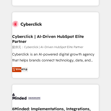
America. From casual user to super fan: make
Canada, we’ve delivered thousands of successful
HubSpot an experience you LOVE!
HubSpot projects for mid-market and enterprise
clients worldwide, with over 10 years experience. We
combine HubSpot, data, and AI to design connected
go-to-market systems that align people, process,
and technology for predictable, scalable revenue
Cyberclick | AI-Driven HubSpot Elite
Partner
growth. Our expertise spans RevOps, CRM and data
architecture, AI enablement, and strategic marketing,
提供元：Cyberclick | AI-Driven HubSpot Elite Partner
delivered through our proprietary FLAIR framework
Cyberclick is an AI-powered digital growth agency
for responsible AI adoption. As a HubSpot Elite
that helps brands connect technology, data, and
Partner and ISO 27001:2022 certified consultancy,
creativity to achieve measurable results. Founded in
Elite
4.9
we blend strategy, creativity, and technology to help
Barcelona and operating across Spain, LATAM, and
organisations scale smarter and grow stronger.
the UK, we support global companies in building
smarter marketing, sales, and customer success
strategies. As the only HubSpot Elite Partner in
Iberia (Spain & Portugal), we combine human insight
with intelligent automation to drive sustainable
growth. Our multidisciplinary team designs solutions
6Minded: Implementations, Integrations,