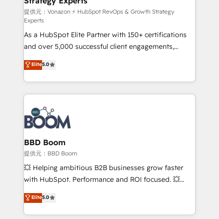
Strategy Experts
pour aligner les équipes marketing, commerciales et
support client (data migration, synchronisation API,
提供元：Vonazon ⚡ HubSpot RevOps & Growth Strategy
Experts
audit et maintenance) ➤ La création de sites internet
As a HubSpot Elite Partner with 150+ certifications
de conversion qui transforment les visiteurs en
and over 5,000 successful client engagements,
opportunités d'affaires ➤ La mise en place de
Vonazon turns marketing complexity into
stratégies d'acquisition marketing (SEO, SEA,
Elite
5.0
measurable, scalable growth. From onboarding to
inbound, automatisation marketing, ABM, IA,
enterprise-grade campaigns, our in-house team
emailing) Informations clés : - 10 ans d'expérience -
builds scalable strategies that drive long-term
100+ intégrations CRM HubSpot réussies - 40
revenue. ⚙️ HubSpot Integration & Optimization •
experts conseil - 150 certifications HubSpot
Seamless CRM, CMS, and automation setup •
cumulées
Complex platform migrations and data cleanups •
Custom APIs and third-party integrations 📈 End-to-
BBD Boom
End Revenue Acceleration • Lifecycle marketing and
提供元：BBD Boom
pipeline growth programs • Sales enablement tools
💥 Helping ambitious B2B businesses grow faster
and CRM optimization • Retention strategies with
with HubSpot. Performance and ROI focused. 💥
customer journey mapping 🏅 Elite-Level HubSpot
BBD Boom is the HubSpot partner that can help you
Elite
5.0
Execution • 750+ onboardings and 2,000+
to HubSpot Better. We work with your teams to
implementations • Deep expertise across marketing,
solve all your HubSpot challenges and improve user