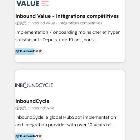
ーーーーーーーーーーーーーーーーーーー 【プロジェ
年に国内初のBtoB営業DXに関する書籍『業務効率化か
クトの主な進め方】 -オンライン無料相談（初回60〜
らはじめるBtoB営業DX BtoB営業もここまでデジタル
Inbound Value - Intégrations compétitives
90分程度） -現状課題の抽出、現実的な目標の確認 -要
化できる! 」を出版いたしました。 HubSpotの導入／
提供元：Inbound Value - Intégrations compétitives
件整理、必要十分なHubSpot製品の組合せのご提案 -お
活用支援以外にも、下記のようなサービスを提供してい
Implémentation / onboarding moins cher et hyper
見積り提示・ご承認、スケジュール決定、プロジェクト
ます。 - ABMターゲット定義 / リスト作成 - カスタマ
satisfaisant ! Depuis + de 10 ans, nous
キックオフ -マーケティング戦略策定（KGI）、ウェブ
ージャーニー設計 - CRM / MA / SFAの設計 / 構築 / 定
accompagnons des entreprises dans
戦略・戦術の設計（KPI） -全体導線遷移設計、ビジュ
Diamond
5.0
着 - WEB / LP / BtoB-EC制作 - WEB広告(Google/FB
l’automatisation de leur croissance digitale via
アルデザイン制作 -コンテンツ制作（取材、写真・動画
他)運用 - 記事コンテンツ / 動画制作 - インサイドセー
HubSpot avec une approche compétitive. Nous
撮影、ライティングなど） -ノーコードCMSテーマテン
ルス代行 - 営業研修 / セールスイネーブルメント - ウ
aidons nos clients à générer plus de RDV en
プレート構築（CMS Hub） -顧客ライフサイクルステ
ェビナー / 展示会リード獲得 - BtoBマーケティング組
automatisant les tunnels d’acquisition digitaux. Nous
ージ定義・構築（CRM） -マーケティングシナリオ定
織構築
sommes une agence d’Inbound marketing et sales à
義・構築（Marketing Hub） -営業パイプラインの定
Paris, Montpellier et Rennes.
義・構築（Sales Hub） -外部システム連携
InboundCycle
（Salesforce,SanSan,freeeなどとのデータ連携） -テ
提供元：InboundCycle
スト公開・ブラウザチェック -本番公開、操作レクチャ
ー・マニュアル作成 -運用支援開始 ーーーーーーーーー
InboundCycle, a global HubSpot implementation
ーーーーーーーーーーーーーーーーーーーーー まずは
and integration provider with over 10 years of
ハブワンにお気軽にご相談ください。
experience, serves businesses in diverse industries.
Diamond
4.9
With offices in Spain, Chile, Mexico, and Brazil, our