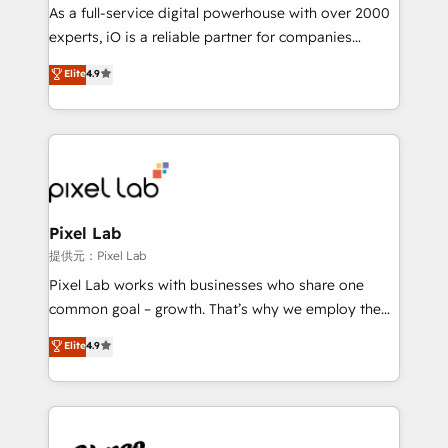
CRM and marketing data, not just implement a
As a full-service digital powerhouse with over 2000
system - Accelerate impact with a partner who
experts, iO is a reliable partner for companies
understands both strategy and technology
looking to strengthen their position in the fields of
Elite
4.9
marketing, technology, content, strategy and
creation. iO combines in-depth knowledge on both
the marketing and technology end of HubSpot,
creating impactful inbound marketing strategies
from end-to-end. Teams of marketing specialists,
developers, copywriters and designers work side by
side to meet the specific demands of every client
Pixel Lab
and project. Dedicated HubSpot teams combine all
提供元：Pixel Lab
skills for HubSpot projects from strategy to
Pixel Lab works with businesses who share one
implementation and training. Skilled in-house
common goal – growth. That’s why we employ the
developers are building HubSpot CMS websites and
latest innovations in disruptive technology in our
Elite
4.9
complex API integrations with external platforms.
approach to web design, sales enablement and
Working from several campuses across Belgium, The
inbound marketing that deliver month-on-month
Netherlands, Denmark and Sweden, iO currently
growth for our client's businesses. These methods
supports the growth of big and small companies
are confirmed by data-driven results so you can see
such as Brussels Airport, Volvo, Farmaline, Agilitas,