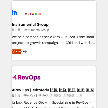
eminent solutions & integrations. Trust us to
there’s a good chance one of our globally integrated
streamline your HubSpot experience. 🚀HubSpot
teams has worked with clients just like you Let’s
Elite Partners with 10+ years of HubSpot experience
explore whether S2 is the partner you’ve been
🤝HubSpot Premier Integration partner 🤝Google
looking for...and get your next big initiative moving!
Premier Partner 2023 🌟5 HubSpot Accreditations 🌟
Instrumental Group
Won HubSpot Theme Challenge 2021 🌟INBOUND’19
提供元：Instrumental Group
HubSpot Rising Star Why us? Harnessing the full
We help companies scale with HubSpot. From small
potential of the powerful HubSpot CRM. ✔️A team of
projects to growth campaigns, to CRM and websites.
HubSpot experts backed by over 10+ years of
Hire an agency that's experienced in every inch of
Elite
4.9
HubSpot experience ✔️Flexible pricing models —
HubSpot and willing to work hand-in-hand with your
Hourly-fee (assigned one Dedicated HubSpot
team to simplify the complex and build a better
Admin); Monthly-fee (HubSpot Admin + Project
experience for your team and customers.
Manager); and Fixed Project Cost (as per
requirement). ✔️Helped over 25,000+ customers so
far with our HubSpot solutions. ✔️Bespoke apps &
on-demand bundle services. Connect with us today!
4RevOps | Mkt4edu 🇧🇷 🇲🇽 🇵🇹 🇦🇪 🇺🇸
提供元：4RevOps | Mkt4edu 🇧🇷 🇲🇽 🇵🇹 🇦🇪 🇺🇸
Unlock Revenue Growth: Specializing in RevOps -