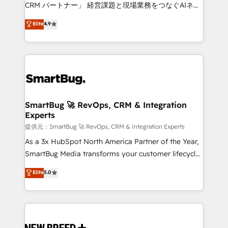
Move from any legacy CRM. Zero downtime, full data
CRM パートナー」 経営課題と現場業務をつなぐAIネイ
integrity. ➤ Implementation: Configure HubSpot to
ティブ・エージェンシーとして、HubSpot Eliteの実装
Elite
4.9
run your revenue process. Sales, marketing, and
力で顧客フロント業務を再設計します。 💡 100inc は何
service wired together. ➤ AI and Integrations: Layer
をする会社か？ HubSpotを共通基盤に、AIエージェン
Breeze AI, custom agents, and APIs to remove
トを組み込んだ顧客フロント業務（マーケティング・営
manual work. ➤ Ongoing Management: Monthly
業・CS）を組織全体で設計・実装する日本のAIネイテ
tune-ups, feature rollouts, adoption coaching. Buying
ィブ・エージェンシーです。事業部・グループ会社・部
HubSpot, switching to it, or reviving a stale portal?
門が分立する組織で、データと業務プロセスのサイロ化
We are built for the work.
を、CRMを軸とした全社共通基盤に再構築します。意
SmartBug 🚀 RevOps, CRM & Integration
Experts
思決定者・PMO・現場担当者に並走します。 1️⃣
HubSpot導入・活用支援 顧客データの一元化から、
提供元：SmartBug 🚀 RevOps, CRM & Integration Experts
GTMの見える化・自動化まで。全Hub統合運用、デー
As a 3x HubSpot North America Partner of the Year,
タ品質設計、グループ横断のCRM統合に対応します。
SmartBug Media transforms your customer lifecycle
2️⃣ AIエージェント組織構築 営業・マーケティング業務
into a revenue engine. Our unified ecosystem
Elite
5.0
の一部をAIが自律実行する組織への移行を設計・実装。
includes specialized divisions Globalia (AI &
Breeze・Claude等をHubSpotと連携させ、役割定義・
Software) and Point Success Media (Paid Media),
運用ルール・成果指標まで含めて設計します。 3️⃣ 全社
making this the official home for all three brands. 🔄
DX × AI推進のPMO伴走支援 複数部門をまたぐDX×AI変
Implementation & Integration - Seamless migrations
革を、構想から実装・定着までPMOとして主導。「設
and system integrations powered by Globalia’s