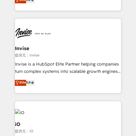
brings us to our mission; to effectively guide as
bespoke approach for every client. Services include
much Benelux companies as possible to be
business growth strategies, sales enablement, CRM
commercially successful.
set-up, Migrations, Integrations, Enterprise level
Sales Hub, Marketing Hub, Customer Support Hub,
Ops Hub Software, inbound marketing strategy,
content strategies, branding, HubSpot CMS,
bespoke web apps and growth driven design
Invise
websites. Experienced in helping Global B2B
提供元：Invise
Manufacturers, Fintech, Professional Services, IT and
Invise is a HubSpot Elite Partner helping companies
SaaS industries.
turn complex systems into scalable growth engines.
We combine strategy, technology and change
Elite
5.0
management to drive measurable results. As part of
the fast-growing Siloy Group, we unite more than
250+ HubSpot experts across Europe – ready to
build a CRM architecture optimized to support your
business goals. Talk to us if you’re looking to: -
Connect marketing, sales and operations around one
iO
reliable source of truth - Unlock the full value of your
提供元：iO