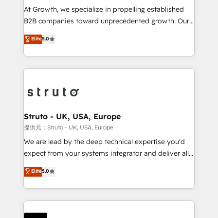
marketing automation, and revenue operations. 🤝
At Growth, we specialize in propelling established
Custom Solutions: From onboarding and
B2B companies toward unprecedented growth. Our
integrations, to RevOps and training. We align
focus is on fine-tuning and enhancing your growth,
Elite
5.0
HubSpot with your business needs. 🌟 Proven
sales, and marketing operations. Unlike conventional
Results: We’ve helped businesses of all sizes
marketing agencies, we dive deep into the
accelerate revenue growth, improve operational
operational aspects of your business, ensuring that
efficiency, and achieve ROI. 🔧 Flexible Service
each cog in your growth machine is well-oiled and
Packages: Choose ongoing support or project-based
functioning optimally. With our expertise in leading
solutions. We offer service packages designed to fit
platforms like Salesforce and HubSpot, we bring a
your requirements. Contact us today!
wealth of knowledge and experience to the table.
Struto - UK, USA, Europe
Our strategies are tailored to your business's unique
提供元：Struto - UK, USA, Europe
needs, ensuring a personalized approach that aligns
We are lead by the deep technical expertise you'd
with your growth objectives.
expect from your systems integrator and deliver all
the agency services you'd expect from your
Elite
5.0
HubSpot Solutions Partner. As one of the UK's
longest-standing partners, we are experts at
maximising the value of the HubSpot platform and
building an integrated growth stack that brings your