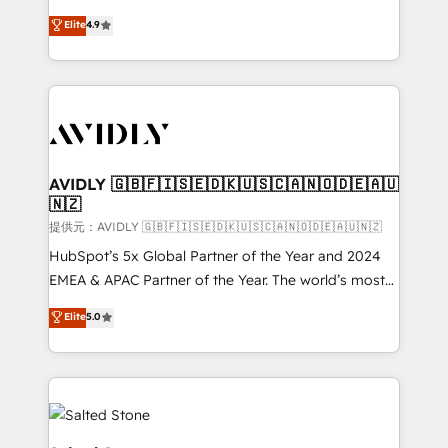
Strategy: Activate Breeze Agents, configure HubSpot
North America. Avec plus de 115 experts en
Elite
4.9
AI, & maximize AEO with tailored AI services. 🧩
marketing automation, Growth, Revops, CRM et
Integrations: Extend HubSpot with custom
webdesign. Markentive is both a consulting firm, a
integrations, hosting, & maintenance.
digital agency and an integrator. With over 115
experts in marketing automation, growth, revops,
CRM and webdesign (We focus on EMEA - USA
customers).
AVIDLY 🇬🇧🇫🇮🇸🇪🇩🇰🇺🇸🇨🇦🇳🇴🇩🇪🇦🇺
🇳🇿
提供元：AVIDLY 🇬🇧🇫🇮🇸🇪🇩🇰🇺🇸🇨🇦🇳🇴🇩🇪🇦🇺🇳🇿
HubSpot’s 5x Global Partner of the Year and 2024
EMEA & APAC Partner of the Year. The world’s most
experienced and fully accredited HubSpot Solutions
Elite
5.0
Partner. 🚀 With 2,750+ HubSpot projects delivered
and 370+ specialists across EMEA, APAC and NAM,
we de-risk complex CRM programmes and
accelerate ROI across every HubSpot Hub. 🧭 From
multi-region migrations to AI-powered automation,