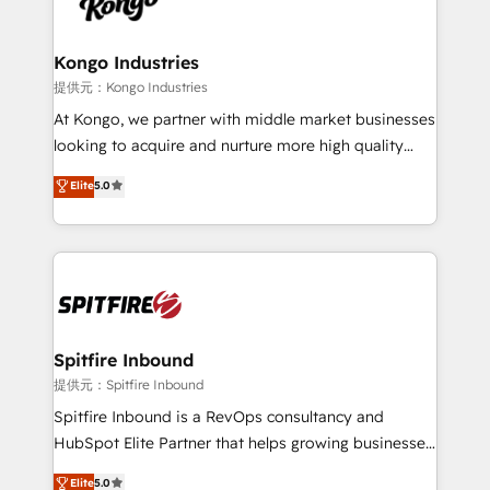
exactly where your marketing budget is being used
Streamz and Michelin.
and how. In a few months, you can boost leads, ROI
and overall revenue to a level not feasible with
Kongo Industries
traditional methods. If you’re a frustrated marketing
提供元：Kongo Industries
manager or business owner sick of wasting budget
At Kongo, we partner with middle market businesses
with generic agencies and their outdated methods,
looking to acquire and nurture more high quality
we are here to help. We help ambitious businesses
leads. We use digital media, marketing cloud,
Elite
5.0
just like yours attract more high-quality leads
automation and software integration to drive sales
throughout each stage of the buying cycle with
and, deliver clarity on marketing expenditure.
conversion-ready websites, engaging content
specifically targeted to your key audiences and
enable sales teams with the process, technology and
training to smash targets.
Spitfire Inbound
提供元：Spitfire Inbound
Spitfire Inbound is a RevOps consultancy and
HubSpot Elite Partner that helps growing businesses
design predictable, scalable revenue-driving
Elite
5.0