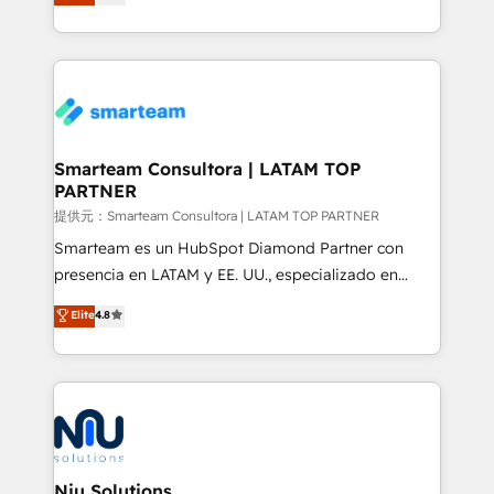
strategies. With offices in South Africa and London,
we take a RevOps-led approach that aligns sales,
marketing & service, breaks down silos, and gives
teams the clarity to operate efficiently and with
confidence. We deliver end to end strategy and
implementation, aligning people, processes, data
and technology around a single source of truth to
Smarteam Consultora | LATAM TOP
PARTNER
support sustainable growth and better decision-
making. Working with clients locally and globally, our
提供元：Smarteam Consultora | LATAM TOP PARTNER
expertise includes HubSpot onboarding and CRM
Smarteam es un HubSpot Diamond Partner con
implementation, automation, sales and customer
presencia en LATAM y EE. UU., especializado en
experience strategy, web development, integrations,
implementaciones de HubSpot, integraciones API y
Elite
4.8
and data-driven campaigns. Winners of the first
optimización de procesos comerciales con IA. Con
Global HEART Award, Yamini Rogan, CEO of
más de 6 años de experiencia, hemos liderado 100+
HubSpot said "We love the impact you are having in
implementaciones conectando HubSpot con SAP,
the community - we are so glad to work with you."
ERPs, e-commerce, plataformas financieras,
Connect with us to see how we can do better and be
WhatsApp y sistemas logísticos. Nuestro equipo
better together 🏆
multicultural trabaja en español, inglés y portugués,
uniendo visión estratégica y excelencia técnica para
Niu Solutions