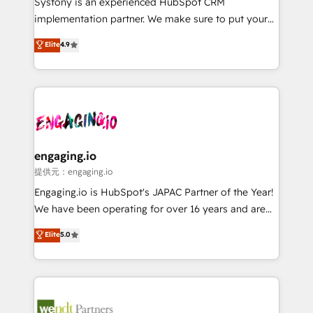
Systony is an experienced HubSpot CRM
broke. Built for mid-market reality—practical
implementation partner. We make sure to put your
solutions that work with your actual headcount and
organization's needs and goals first and think along
Elite
4.9
constraints. By the Numbers 🏆 Top 1% of all
with your organization. We are only satisfied once
HubSpot partners 🔄 Top 5% globally in client
you are too. Why Systony? - 20+ years of
retention 📅 8+ years of consistent results since 2017
experience with CRM, Marketing, Sales & Service
Who We Serve Revenue teams, marketing leaders,
implementations - 500+ successful onboardings -
and sales ops at mid-market companies ready to
Own back-end developers - Complex data
move beyond spreadsheets into unified systems
migrations (e.g. Salesforce, MS Dynamics, Perfect
that drive real business results.
View, SuperOffice) - Custom integrations (e.g. MS
engaging.io
Business Central, Navision, AX, SAP, Exact, AFAS) We
提供元：engaging.io
focus on growing B2B companies in the SME sector
Engaging.io is HubSpot's JAPAC Partner of the Year!
such as manufacturing, SaaS, business services and
We have been operating for over 16 years and are
wholesaler companies. As an experienced HubSpot
one of HubSpot's most experienced and technically
Elite
5.0
partner, we know how important user adoption is.
capable Agency Partners globally. We specialise in
That's why we have developed a step-by-step
complex CRM migrations, implementations,
implementation process that focuses on user
integrations, custom CMS portal development,
adoption. We’re experts on connecting data,
design & UX for mid to large to multi national
technology and people with each other. Together we
businesses. Our teams are based in North America