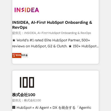
INSIDEA, AI-First HubSpot Onboarding &
RevOps
提供元：INSIDEA, AI-First HubSpot Onboarding & RevOps
★ World's #1 rated Elite HubSpot Partner, 500+
reviews on HubSpot, G2 & Clutch. ★ 150+ HubSpot
Certified Experts & Trainers across the team ★
Elite
5.0
1,500+ implementations across five continents ★ AI-
First, RevOps-led, Onboarding obsessed ★
Company of the Year 2024/25 INSIDEA helps
growing companies turn HubSpot into a revenue
engine. We onboard your team, migrate your data,
and build AI-powered workflows that drive adoption
from week one, in your time zone. What we do ➤
株式会社100
Onboarding: Live in weeks, with workflows built
提供元：株式会社100
around your business, not a template. ➤ Migration:
🏢 HubSpot × AI Agent × DX を統合する「Agentic