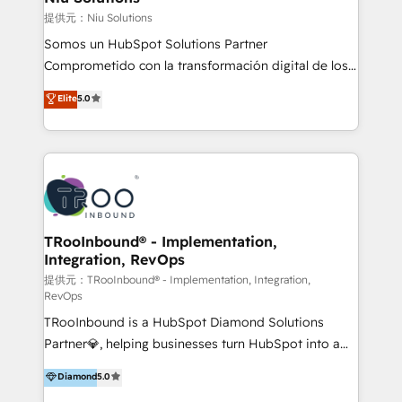
generar resultados medibles. Apoyamos a empresas
提供元：Niu Solutions
de construcción, educación, tecnología, retail, e-
Somos un HubSpot Solutions Partner
commerce, salud, financieras, seguros y servicios,
Comprometido con la transformación digital de los
ayudándolas a conectar sistemas, escalar equipos y
procesos comerciales de las empresas en
Elite
5.0
tomar decisiones basadas en datos. 🌎 Highlights:
Latinoamérica, con un enfoque en Marketing, Ventas
5+ años como partner HubSpot 100+
y Servicio al Cliente. Somos un equipo de trabajo
implementaciones en LATAM y EE. UU. Expertise en
multidisciplinario de alto rendimiento, con
integraciones vía API Top #7 HubSpot Partner
conocimiento y experiencia enfocado en: 1.
LATAM 2025 🏆 Impulsamos crecimiento con CRM +
Optimizar la eficiencia operativa de nuestros
IA en múltiples industrias. 👉 ¿Listo para transformar
clientes 2. Mejorar la experiencia del cliente 3.
tus procesos comerciales?
Asegurar resultados medibles Nos especializamos
TRooInbound® - Implementation,
Integration, RevOps
en bancos, seguros, e-commerce, Desarrolladores
Inmobiliarios y Empresas Distribuidoras de
提供元：TRooInbound® - Implementation, Integration,
RevOps
Productos
TRooInbound is a HubSpot Diamond Solutions
Partner💎, helping businesses turn HubSpot into a
scalable growth engine. We work with startups, mid-
Diamond
5.0
market, and enterprise teams to maximize