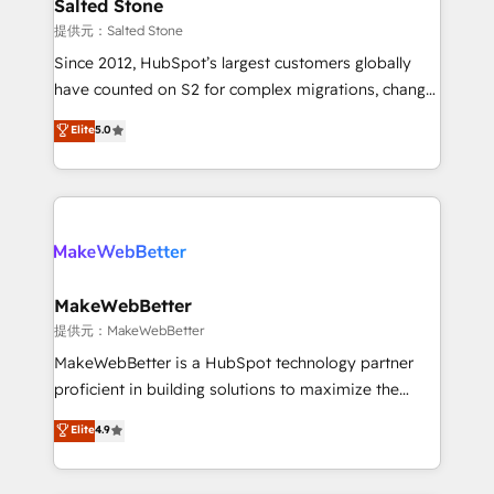
we turn complexity into clarity, human at global
Salted Stone
scale. 🏆 HubSpot’s CEO called us “the partner of the
提供元：Salted Stone
future.” Others agree it is proof of trust built through
Since 2012, HubSpot’s largest customers globally
measurable impact.
have counted on S2 for complex migrations, change
management, systems integration, and creative
Elite
5.0
solutions that deliver measurable impact and
transform brand experiences As one of the few full-
service creative agencies in the HubSpot
ecosystem, we blend strategy, technology, & award-
winning design to build scalable, globally
regionalized HubSpot websites, integrated
marketing campaigns, & RevOps frameworks that
MakeWebBetter
fuel long-term success We connect the entire
提供元：MakeWebBetter
customer lifecycle through seamless integrations,
MakeWebBetter is a HubSpot technology partner
ensure long-term adoption with change-
proficient in building solutions to maximize the
management programs, and align marketing, sales,
operational efficiency of HubSpot. The fastest-
Elite
4.9
and service to drive sustainable growth With 6 key
growing tech-enabler & facilitator, MakeWebBetter,
HubSpot accreditations and experience across
hands you the blend of HubSpot expertise &
hundreds of organizations in dozens of industries,