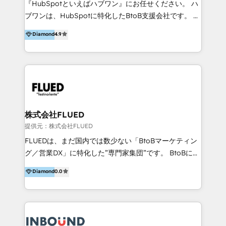
『HubSpotといえばハブワン』にお任せください。 ハ
come formatori ufficiali per l'adozione del CRM in
ブワンは、HubSpotに特化したBtoB支援会社です。 ノ
azienda: il tasso di utilizzo dello strumento è oltre il
ーコードCMS構築、CRM／MA／SFAの設計・運用、他
Diamond
4.9
50% più alto tra i nostri clienti rispetto le altre
システムAPI連携・開発、営業定着支援、カスタマーサ
aziende. Lavoriamo con aziende B2B tra i 5 e i 35
クセス体制の設計まで、ワンストップ完結できる支援体
milioni di fatturato per migliorare l’efficienza dei
制を整えています。 HubSpotの導入支援だけでなく、
processi, allineare marketing e vendite, e
現場で使い続けられる仕組み、売上と効率を両立するシ
massimizzare il ritorno sugli investimenti.
ナリオ設計まで含めてご提案。「導入して終わり」では
なく「成果が出るまで動き続ける」パートナーであるこ
と。それが、ハブワンのスタンスです。 また、
株式会社FLUED
HubSpotはもちろん、ferret One、WordPress、
提供元：株式会社FLUED
Movable Type（Power CMS）などの各種CMSを活用
FLUEDは、まだ国内では数少ない「BtoBマーケティン
し、延べ100社以上のBtoB企業のサイト制作経験をもと
グ／営業DX」に特化した”専門家集団”です。 BtoBに特
に、ウェブマーケテイング担当者が本当に使いやすいノ
化し、WEB制作や広告運用などのオンライン施策か
Diamond
0.0
ーコードテーマテンプレートを独自開発。 企業のさま
ら、インサイドセールスや展示会などのオフライン施策
ざまな課題やニーズに対して「戦略、設計・デザイン、
まで支援しています。 「経験豊富な”専門家集団”によ
開発、運用」まで段階に合わせ、誠実なアドバイスと的
るプロジェクト参加型の支援」で、戦略・企画などのコ
確な対応をすることで、貴社のビジネスを成功に導く
ンサルティング領域から、制作・運用・代行などの
『最適なハブ』になります。 ーーーーーーーーーーー
BPO・実務まで幅広いご支援が可能です。 また、2022