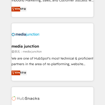
Inbound Marketing, Sales, and Customer Success We
specialize in driving revenue growth for companies
Elite
4.9
across industries through tailored marketing, sales,
and customer success strategies, utilizing RevOps
methodologies. As Latin America's largest HubSpot
partner and a global leader in education market, we
offer unparalleled insights. Operating in five
countries—Brazil, UAE (Abu Dhabi/Dubai/Sharjah),
Mexico, USA, and Portugal—we've executed over a
media junction
hundred successful operations. Our approach,
提供元：media junction
rooted in RevOps principles, integrates analysis,
We are one of HubSpot's most technical & proficient
training, planning, and qualification. Leveraging
partners in the area of re-platforming, website
technology, data analytics, CRM optimization, and
design & development. We specialize in multi-hub
Elite
5.0
inbound marketing tactics, we focus on
implementations for mid-market & enterprise
understanding, nurturing, and converting leads.
companies. We are woman-owned, powered by
Partner with us to unlock your business's full
coffee, and we ❤️ dogs. We produce award-winning
potential and achieve sustained growth in today's
work for our clients. 🏆2023 Technical Expertise
competitive market.
Impact Award 🏆2022 Technical Expertise Impact
Award 🏆2022 Platform Migration Excellence Impact