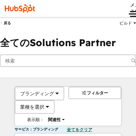
メ
ュ
ビルド
戻る
全てのSolutions Partner
フィルター
ブランディング
業種を選択
表示順：
関連性
サービス：ブランディング
全てをクリア