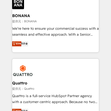
business, operational and technical requirements to
life, and creates a 360˚ view of your customer to
help your teams do more. We specialise in HubSpot
BONANA
technical services, website design and development
提供元：BONANA
as well as agency services that help set you up for
We’re here to ensure your commercial success with a
success. Now, more than ever you need to connect
seamless and effective approach. With a Senior
and align your website and marketing to sales and
team that has 10+ years of experience in HubSpot,
Elite
5.0
customer service. It's time to empower your teams
we have a deep understanding of SaaS, Business
to create great customer experiences that generate
Services and E-commerce together with Retail. We
more leads, close more business and engage your
streamline and enhance your Sales, Marketing &
customers. Let's work side-by-side to make it
Service efforts, providing insights in your
happen.
commercial operations. We're good at RevOps,
automating and optimizing your marketing, sales &
service operations with AI, designing and building
Quattro
your website, and we drive growth through Account-
提供元：Quattro
Based Marketing, SEO, SEA and many other tactics.
Quattro is a full-service HubSpot Partner agency
No worries, we will advise you in which to deploy
with a customer-centric approach. Because no two
and help you to get the best measurable ROI. This
clients have the same needs, Quattro offer a
Elite
5.0