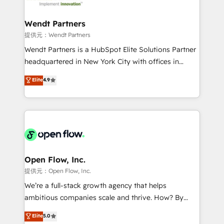
strive for optimal customer processes and
and APAC. We are HubSpot's top-ranked Advanced
experiences. Systony – We believe you can grow!
Implementation Certified Partner and we contribute
Wendt Partners
to their advisory council. We strive to do 'good work
提供元：Wendt Partners
with good people' and have worked with incredible
Wendt Partners is a HubSpot Elite Solutions Partner
brands. You can see some of them on our website,
headquartered in New York City with offices in
along with plenty of case studies.
Toronto, London and Melbourne. As a global
Elite
4.9
HubSpot partner, we specialize in working with
sophisticated B2B companies to implement the
HubSpot CRM platform across client organizations.
Our vertical market expertise includes
industrial/manufacturing, professional services,
architecture/engineering/construction (AEC),
distribution, commercial real estate, technology,
Open Flow, Inc.
finserv/fintech, IT managed services, transportation
提供元：Open Flow, Inc.
& logistics, energy/solar, staffing and recruiting,
We’re a full-stack growth agency that helps
media, healthcare and government contractors. Our
ambitious companies scale and thrive. How? By
scope of services encompasses Platform Solutions,
upgrading and streamlining every single revenue-
Elite
5.0
Technical Solutions, Enablement Solutions, Digital
generating aspect of your business. We’re proud