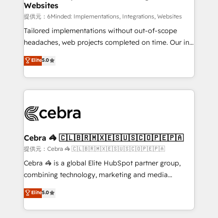
Websites
that simplify complexity, boost performance, and
turn innovation into real impact. 🌍 Highlights •
提供元：6Minded: Implementations, Integrations, Websites
HubSpot Partner since 2012 • 2022 EMEA Impact
Tailored implementations without out-of-scope
Award: Best Integration • 150+ successful HubSpot
headaches, web projects completed on time. Our in-
projects • Clients in 30+ industries • Proprietary
house team of certified CRM architects, experts,
Elite
5.0
technology for integrations • Multilingual team:
developers, designers, and marketers handles all
English, Spanish, Portuguese & Italian 👉 Grow
aspects of your HubSpot. ✨ 400+ global clients ✨
smarter with AI and HubSpot.
100+ seamless migrations from 15+ different CRMs
✨ 100,000+ hours in HubSpot projects, 75+ full Hub
implementations, and 5,000+ pages ✨ CS: Clients
generating 7-digit MRR from inbound campaigns ✨
CS: 245% organic growth & +751% new visitors for a
Cebra 🦓 🇨🇱🇧🇷🇲🇽🇪🇸🇺🇸🇨🇴🇵🇪🇵🇦
full-funnel HubSpot project ✨ CS: 415% conversion
提供元：Cebra 🦓 🇨🇱🇧🇷🇲🇽🇪🇸🇺🇸🇨🇴🇵🇪🇵🇦
boost with a new HubSpot site Recognized leaders:
Cebra 🦓 is a global Elite HubSpot partner group,
🏆 HubSpot Platform Migration Impact Award 🏆
combining technology, marketing and media
Clutch HubSpot Global Leader 🏆 Finalist: HubSpot
expertise across Latin America and Southern
Elite
5.0
Inbound Campaign of the Year 🏆 Gold AVA Digital
Europe, with teams across 7 countries. Born in Chile,
Award for Best Website 🌟 Accreditations: CRM
we combine local insight with international reach to
Implementation, HubSpot Content Experience, CRM