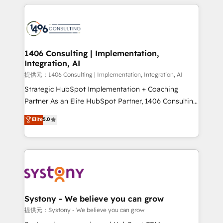
help businesses grow through technology, creativity,
Data Migration & Custom Integration
AI and strategy. For over 12 years, we’ve delivered
500+ HubSpot implementations, building end-to-
end solutions that integrate CRM, AI automation,
inbound and loop marketing, content, and digital
1406 Consulting | Implementation,
Integration, AI
creativity. Our multicultural team works in Spanish,
Portuguese, and English to design scalable strategies
提供元：1406 Consulting | Implementation, Integration, AI
that drive measurable growth. 🌎 Highlights: • 10+
Strategic HubSpot Implementation + Coaching
years as a HubSpot partner. • 2023 Impact Awards:
Partner As an Elite HubSpot Partner, 1406 Consulting
Platform Migration Excellence. • Top 3 Partner of the
helps mid-market revenue teams transform how
Elite
5.0
Year LATAM 2022, 2023, 2024, 2025. • Partner of the
they sell, market, and serve. We don't just build your
Year 2024. • Organizer of Aliados.ai (AI, marketing &
HubSpot—we teach your team to own it, then stay
tech global congress). 👉 Ready to scale your
to help you keep winning. What We Do ⚙️ CRM
business with HubSpot? Let Cebra’s experts help
Implementations across Marketing, Sales, Service,
you grow faster, smarter, and with impact.
Data & Content 📈 Sales & Marketing Alignment +
Revenue Team Enablement 🤖 Breeze AI & Custom
Agent Creation 🔄 Custom Integrations & Data
Systony - We believe you can grow
Migration Why 1406 We become part of your team.
提供元：Systony - We believe you can grow
Your team learns while we build. We fix what others