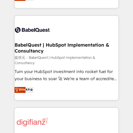
Welcome to our Profile! We help with: • CRM
nurturing sequences. - Cross-hub setup across
implementation, reports, workflows, and team
Marketing, Sales, Operations, and Service Hubs. -
training • CRM migration from Salesforce, Pipedrive,
Ongoing optimization, managed support, and
Dynamics and others • Technical projects including
scalable retainers. Let’s make HubSpot your most
custom API integrations with ERP (and other
powerful growth engine. Built to convert, scale, and
systems) • AI governance for HubSpot-centred
drive results.
operations A little about us: • Boutique 'Elite' team of
BabelQuest | HubSpot Implementation &
Consultancy
12 • 150+ clients across Sales Hub, Marketing Hub,
Service Hub, Data Hub and CMS • ISO/IEC
提供元：BabelQuest | HubSpot Implementation &
Consultancy
27001:2022, ISO 9001:2015, and ISO 42001:2023
Turn your HubSpot investment into rocket fuel for
certified - the AI management standard • GuardHub:
your business to soar 🚀 We’re a team of accredited
our AI governance framework, built on ISO 42001
HubSpot experts ready to help you. We can
Ready for the next step? Click the 👈 '𝗖𝗼𝗻𝘁𝗮𝗰𝘁
Elite
4.9
implement the platform into complex business
𝗯𝘂𝘀𝗶𝗻𝗲𝘀𝘀' button to get in touch (𝘸𝘦'𝘳𝘦 𝘴𝘶𝘱𝘦𝘳
environments, optimise what you've got and make
𝘳𝘦𝘴𝘱𝘰𝘯𝘴𝘪𝘷𝘦)
sure you can actually use it, build your website in
HubSpot or create an inbound marketing strategy
for you and execute it on HubSpot. We are on the
G-Cloud 14 CCS (Crown Commercial Service)