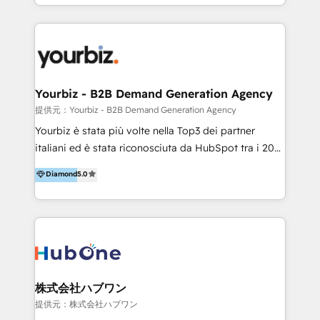
HubSpot’s full potential through: 💎HubSpot Audits,
Management & Optimization 💎RevOps-powered
HubSpot Onboarding & CRM Implementation 💎
Brand Development, Growth Strategy, AI SEO &
Performance Marketing 💎Data Migration & Custom
Integrations 💎Go-To-Market (GTM) Strategies &
Yourbiz - B2B Demand Generation Agency
Account-Based Marketing 💎CMS Development &
提供元：Yourbiz - B2B Demand Generation Agency
Conversion-Focused Websites With a 5.0⭐average
Yourbiz è stata più volte nella Top3 dei partner
rating and 140+ verified client reviews on the
italiani ed è stata riconosciuta da HubSpot tra i 20
HubSpot Ecosystem, TRooInbound is trusted by
migliori partner EMEA per la gestione del cliente.
Diamond
5.0
businesses globally for consistent delivery and high
Stiamo accompagnando oltre 100 aziende nella
client satisfaction. With deep HubSpot expertise and
digitalizzazione e ottimizzazione dei processi di
a focus on performance, we build systems that scale
marketing e vendita. Il nostro metodo DAM è stato
across marketing, sales, and service. Ready to grow
validato da oltre 350 manager: inizia con una precisa
your business with a proven and reliable HubSpot
mappatura dei canali di acquisizione dei contatti e
Diamond Partner? 👉Connect with TRooInbound
dei processi aziendali. Siamo accreditati da
today (https://www.trooinbound.com/contact-us)
HubSpot come fornitore ufficiale per le integrazioni
株式会社ハブワン
tra il CRM e altri sistemi aziendali, tra cui SAP,
提供元：株式会社ハブワン
AS400, TeamSystem. HubSpot ci ha riconosciuto