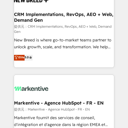
定の代行ではなく、設計の責任」を引き受け、部門横断
technical development team. - 19 HubSpot-certified
の統合・浸透・変革管理を実行します。 ▸ CMS戦略設
trainers to drive platform adoption. 📈 Revenue
CRM Implementations, RevOps, AEO + Web,
計・構築：リード獲得・CVR・SEOを前提にした情報設
Demand Gen
Generation - Full-funnel marketing and high-
計・導線設計・テンプレート設計をContent Hubで一体
performance advertising via Point Success Media. -
提供元：CRM Implementations, RevOps, AEO + Web, Demand
Gen
提供。 ▸ 既存CRM・MAからの移行支援：Salesforce・
Expert deployment of Breeze AI and custom agents
Marketo・Pardot等からの移行、カスタム設計、履歴
New Breed is where go-to-market teams partner to
to automate growth. 🏆 Elite Excellence - 8 platform
データ移行と活用設計まで。 ▸ AEO対応：ChatGPT・
unlock growth, scale, and transformation. We help
accreditations and deep HIPAA-compliance
Perplexity等のAI検索からの流入・引用を前提にコンテ
companies activate HubSpot’s AI-powered
expertise. - A team of 250+ experts dedicated to
Elite
5.0
ンツとサイト構造を最適化。 🏆 なぜ100incを選ぶの
customer platform and operationalize HubSpot’s
your resilient growth.
か？ ✓ HubSpot Eliteパートナー認定 ✓ HubSpotアワ
Loop Marketing framework through expert-led
ード受賞・HUGリーダー ✓ ISO27001:2022 /
services, smart agents, and purpose-built apps,
ISO9001:2015 取得 ✓ 400社以上の導入実績 ✓
tailored to your business. Together, we unlock
HubSpot大百科 出版 CRM・AI活用に関するご相談、現
results, fast. ⚙️CRM & RevOps: Align all Hubs to your
状整理の壁打ちなど、構想段階からお気軽にお問い合わ
buyer journey for clean data, scalability, & reporting.
せください。
🎯Demand Gen & ABM: Drive pipeline with inbound,
Markentive - Agence HubSpot - FR - EN
ABM, AEO, SEO, & paid media. 👩‍💻Web Design:
提供元：Markentive - Agence HubSpot - FR - EN
Build high-performing websites with UX, messaging,
Markentive fournit des services de conseil,
& conversion strategy that drive results. 🤖AI
d'intégration et d'agence dans la région EMEA et