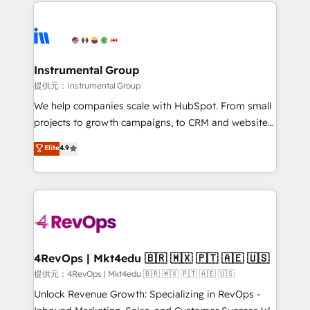
eminent solutions & integrations. Trust us to
there’s a good chance one of our globally integrated
streamline your HubSpot experience. 🚀HubSpot
teams has worked with clients just like you Let’s
Elite Partners with 10+ years of HubSpot experience
explore whether S2 is the partner you’ve been
🤝HubSpot Premier Integration partner 🤝Google
looking for...and get your next big initiative moving!
Premier Partner 2023 🌟5 HubSpot Accreditations 🌟
Instrumental Group
Won HubSpot Theme Challenge 2021 🌟INBOUND’19
提供元：Instrumental Group
HubSpot Rising Star Why us? Harnessing the full
We help companies scale with HubSpot. From small
potential of the powerful HubSpot CRM. ✔️A team of
projects to growth campaigns, to CRM and websites.
HubSpot experts backed by over 10+ years of
Hire an agency that's experienced in every inch of
Elite
4.9
HubSpot experience ✔️Flexible pricing models —
HubSpot and willing to work hand-in-hand with your
Hourly-fee (assigned one Dedicated HubSpot
team to simplify the complex and build a better
Admin); Monthly-fee (HubSpot Admin + Project
experience for your team and customers.
Manager); and Fixed Project Cost (as per
requirement). ✔️Helped over 25,000+ customers so
far with our HubSpot solutions. ✔️Bespoke apps &
on-demand bundle services. Connect with us today!
4RevOps | Mkt4edu 🇧🇷 🇲🇽 🇵🇹 🇦🇪 🇺🇸
提供元：4RevOps | Mkt4edu 🇧🇷 🇲🇽 🇵🇹 🇦🇪 🇺🇸
Unlock Revenue Growth: Specializing in RevOps -