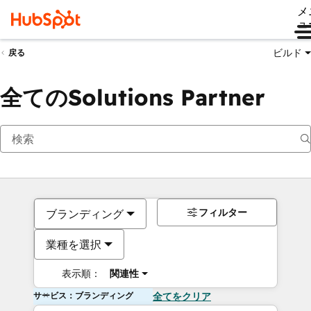
メ
ュ
ビルド
戻る
全てのSolutions Partner
フィルター
ブランディング
業種を選択
表示順：
関連性
サービス：ブランディング
全てをクリア