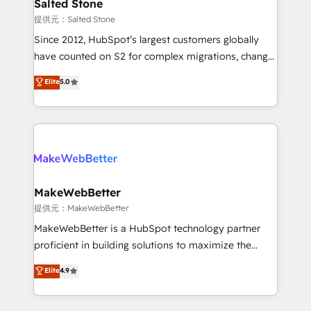
we turn complexity into clarity, human at global
Salted Stone
scale. 🏆 HubSpot’s CEO called us “the partner of the
提供元：Salted Stone
future.” Others agree it is proof of trust built through
Since 2012, HubSpot’s largest customers globally
measurable impact.
have counted on S2 for complex migrations, change
management, systems integration, and creative
Elite
5.0
solutions that deliver measurable impact and
transform brand experiences As one of the few full-
service creative agencies in the HubSpot
ecosystem, we blend strategy, technology, & award-
winning design to build scalable, globally
regionalized HubSpot websites, integrated
marketing campaigns, & RevOps frameworks that
MakeWebBetter
fuel long-term success We connect the entire
提供元：MakeWebBetter
customer lifecycle through seamless integrations,
MakeWebBetter is a HubSpot technology partner
ensure long-term adoption with change-
proficient in building solutions to maximize the
management programs, and align marketing, sales,
operational efficiency of HubSpot. The fastest-
Elite
4.9
and service to drive sustainable growth With 6 key
growing tech-enabler & facilitator, MakeWebBetter,
HubSpot accreditations and experience across
hands you the blend of HubSpot expertise &
hundreds of organizations in dozens of industries,