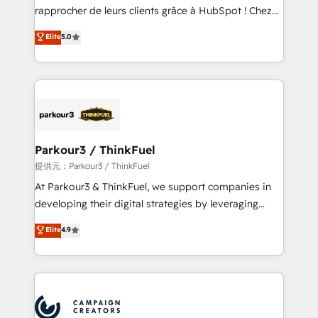
business services. We prepare a customized
rapprocher de leurs clients grâce à HubSpot ! Chez
business case that demonstrates the value and
DIGITALISIM, nous avons l'intime conviction que la
Elite
5.0
impact of your digital transformation, including a
réussite des entreprises passe par l’innovation web,
detailed financial rationale with a focus on ROI and
le marketing digital, et la relation client ! C'est
TCO. As a trusted extension of your team, we
pourquoi, nos experts sont à la fois capables de
believe in the power of partnership. Together, we
gérer votre projet de création de site internet, votre
embark on a transformational journey that sets your
référencement, votre stratégie digitale et le pilotage
business up for long-term success. Unlock your
et l'intégration d'HubSpot ! Les grandes phases d'un
business. If not now, when?
projet HubSpot avec DIGITALISIM : 🧽 Nettoyage,
Parkour3 / ThinkFuel
migration et intégration des bases de données. 🚀
提供元：Parkour3 / ThinkFuel
Développement des interfaces avec vos logiciels
At Parkour3 & ThinkFuel, we support companies in
métiers ⚙️ Configuration de la plateforme HubSpot
developing their digital strategies by leveraging
📈 Configuration de rapports et tableaux de bord 🤝
technologies and automating their marketing and
Elite
4.9
Book Process & Guidelines utilisateurs 🎓
sales processes to generate growth. Our offer spans
Formations des utilisateurs
from Strategy to Operations. We specialize in CRM
onboarding and implementation, web design, sales
& marketing automation, and digital marketing. With
extensive experience working with tech companies