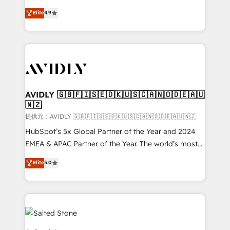
Strategy: Activate Breeze Agents, configure HubSpot
North America. Avec plus de 115 experts en
Elite
4.9
AI, & maximize AEO with tailored AI services. 🧩
marketing automation, Growth, Revops, CRM et
Integrations: Extend HubSpot with custom
webdesign. Markentive is both a consulting firm, a
integrations, hosting, & maintenance.
digital agency and an integrator. With over 115
experts in marketing automation, growth, revops,
CRM and webdesign (We focus on EMEA - USA
customers).
AVIDLY 🇬🇧🇫🇮🇸🇪🇩🇰🇺🇸🇨🇦🇳🇴🇩🇪🇦🇺
🇳🇿
提供元：AVIDLY 🇬🇧🇫🇮🇸🇪🇩🇰🇺🇸🇨🇦🇳🇴🇩🇪🇦🇺🇳🇿
HubSpot’s 5x Global Partner of the Year and 2024
EMEA & APAC Partner of the Year. The world’s most
experienced and fully accredited HubSpot Solutions
Elite
5.0
Partner. 🚀 With 2,750+ HubSpot projects delivered
and 370+ specialists across EMEA, APAC and NAM,
we de-risk complex CRM programmes and
accelerate ROI across every HubSpot Hub. 🧭 From
multi-region migrations to AI-powered automation,