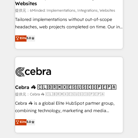
Websites
that simplify complexity, boost performance, and
turn innovation into real impact. 🌍 Highlights •
提供元：6Minded: Implementations, Integrations, Websites
HubSpot Partner since 2012 • 2022 EMEA Impact
Tailored implementations without out-of-scope
Award: Best Integration • 150+ successful HubSpot
headaches, web projects completed on time. Our in-
projects • Clients in 30+ industries • Proprietary
house team of certified CRM architects, experts,
Elite
5.0
technology for integrations • Multilingual team:
developers, designers, and marketers handles all
English, Spanish, Portuguese & Italian 👉 Grow
aspects of your HubSpot. ✨ 400+ global clients ✨
smarter with AI and HubSpot.
100+ seamless migrations from 15+ different CRMs
✨ 100,000+ hours in HubSpot projects, 75+ full Hub
implementations, and 5,000+ pages ✨ CS: Clients
generating 7-digit MRR from inbound campaigns ✨
CS: 245% organic growth & +751% new visitors for a
Cebra 🦓 🇨🇱🇧🇷🇲🇽🇪🇸🇺🇸🇨🇴🇵🇪🇵🇦
full-funnel HubSpot project ✨ CS: 415% conversion
提供元：Cebra 🦓 🇨🇱🇧🇷🇲🇽🇪🇸🇺🇸🇨🇴🇵🇪🇵🇦
boost with a new HubSpot site Recognized leaders:
Cebra 🦓 is a global Elite HubSpot partner group,
🏆 HubSpot Platform Migration Impact Award 🏆
combining technology, marketing and media
Clutch HubSpot Global Leader 🏆 Finalist: HubSpot
expertise across Latin America and Southern
Elite
5.0
Inbound Campaign of the Year 🏆 Gold AVA Digital
Europe, with teams across 7 countries. Born in Chile,
Award for Best Website 🌟 Accreditations: CRM
we combine local insight with international reach to
Implementation, HubSpot Content Experience, CRM