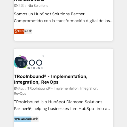
generar resultados medibles. Apoyamos a empresas
提供元：Niu Solutions
de construcción, educación, tecnología, retail, e-
Somos un HubSpot Solutions Partner
commerce, salud, financieras, seguros y servicios,
Comprometido con la transformación digital de los
ayudándolas a conectar sistemas, escalar equipos y
procesos comerciales de las empresas en
Elite
5.0
tomar decisiones basadas en datos. 🌎 Highlights:
Latinoamérica, con un enfoque en Marketing, Ventas
5+ años como partner HubSpot 100+
y Servicio al Cliente. Somos un equipo de trabajo
implementaciones en LATAM y EE. UU. Expertise en
multidisciplinario de alto rendimiento, con
integraciones vía API Top #7 HubSpot Partner
conocimiento y experiencia enfocado en: 1.
LATAM 2025 🏆 Impulsamos crecimiento con CRM +
Optimizar la eficiencia operativa de nuestros
IA en múltiples industrias. 👉 ¿Listo para transformar
clientes 2. Mejorar la experiencia del cliente 3.
tus procesos comerciales?
Asegurar resultados medibles Nos especializamos
TRooInbound® - Implementation,
Integration, RevOps
en bancos, seguros, e-commerce, Desarrolladores
Inmobiliarios y Empresas Distribuidoras de
提供元：TRooInbound® - Implementation, Integration,
RevOps
Productos
TRooInbound is a HubSpot Diamond Solutions
Partner💎, helping businesses turn HubSpot into a
scalable growth engine. We work with startups, mid-
Diamond
5.0
market, and enterprise teams to maximize