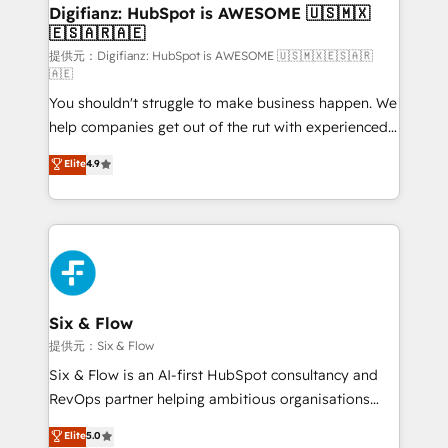
framework, meaning we've been accredited by
Digifianz: HubSpot is AWESOME 🇺🇸🇲🇽
🇪🇸🇦🇷🇦🇪
HubSpot and vetted by the CCS, which means we
can support public sector companies as well the
提供元：Digifianz: HubSpot is AWESOME 🇺🇸🇲🇽🇪🇸🇦🇷
🇦🇪
other ones listed in our profile. Our services: -
You shouldn't struggle to make business happen. We
HubSpot implementation - HubSpot CMS website
help companies get out of the rut with experienced,
build We can do lots of things. But everything we do
process-oriented teams implementing HubSpot
is there for you to: - Grow revenue, and run your
Elite
4.9
Marketing, Sales, Service, CMS and Operations Hub,
business more efficiently - Build stronger
so selling and actually engaging with your customers
relationships with customers - Make better
feels easy and pain-free. We are a top ranked
decisions with data - Find a new voice and reach
HubSpot Elite Partner, winner of Rookie of the Year
more people - Get the most out of your HubSpot
and Customer First Awards, 4.9/5 rating in HubSpot
investment
Reviews and 4.9/5 rating in Clutch Reviews. Digifianz
helps the following industries: logistics & 3PL, home
Six & Flow
improvement & construction, branding and
提供元：Six & Flow
commercialization, real estate, health, education,
Six & Flow is an AI-first HubSpot consultancy and
SaaS, Software Dev & IT and consulting, make the
RevOps partner helping ambitious organisations
most out of their HubSpot experience operating in
grow with clarity, confidence, and intelligence.
Elite
5.0
the United States, EU, UAE, Mexico and Latin
Operating across the UK, Netherlands, Ireland, and