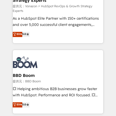
Strategy Experts
pour aligner les équipes marketing, commerciales et
support client (data migration, synchronisation API,
提供元：Vonazon ⚡ HubSpot RevOps & Growth Strategy
Experts
audit et maintenance) ➤ La création de sites internet
As a HubSpot Elite Partner with 150+ certifications
de conversion qui transforment les visiteurs en
and over 5,000 successful client engagements,
opportunités d'affaires ➤ La mise en place de
Vonazon turns marketing complexity into
stratégies d'acquisition marketing (SEO, SEA,
Elite
5.0
measurable, scalable growth. From onboarding to
inbound, automatisation marketing, ABM, IA,
enterprise-grade campaigns, our in-house team
emailing) Informations clés : - 10 ans d'expérience -
builds scalable strategies that drive long-term
100+ intégrations CRM HubSpot réussies - 40
revenue. ⚙️ HubSpot Integration & Optimization •
experts conseil - 150 certifications HubSpot
Seamless CRM, CMS, and automation setup •
cumulées
Complex platform migrations and data cleanups •
Custom APIs and third-party integrations 📈 End-to-
BBD Boom
End Revenue Acceleration • Lifecycle marketing and
提供元：BBD Boom
pipeline growth programs • Sales enablement tools
💥 Helping ambitious B2B businesses grow faster
and CRM optimization • Retention strategies with
with HubSpot. Performance and ROI focused. 💥
customer journey mapping 🏅 Elite-Level HubSpot
BBD Boom is the HubSpot partner that can help you
Elite
5.0
Execution • 750+ onboardings and 2,000+
to HubSpot Better. We work with your teams to
implementations • Deep expertise across marketing,
solve all your HubSpot challenges and improve user