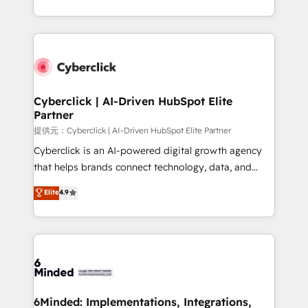
America. From casual user to super fan: make
Canada, we’ve delivered thousands of successful
HubSpot an experience you LOVE!
HubSpot projects for mid-market and enterprise
clients worldwide, with over 10 years experience. We
combine HubSpot, data, and AI to design connected
go-to-market systems that align people, process,
and technology for predictable, scalable revenue
Cyberclick | AI-Driven HubSpot Elite
Partner
growth. Our expertise spans RevOps, CRM and data
architecture, AI enablement, and strategic marketing,
提供元：Cyberclick | AI-Driven HubSpot Elite Partner
delivered through our proprietary FLAIR framework
Cyberclick is an AI-powered digital growth agency
for responsible AI adoption. As a HubSpot Elite
that helps brands connect technology, data, and
Partner and ISO 27001:2022 certified consultancy,
creativity to achieve measurable results. Founded in
Elite
4.9
we blend strategy, creativity, and technology to help
Barcelona and operating across Spain, LATAM, and
organisations scale smarter and grow stronger.
the UK, we support global companies in building
smarter marketing, sales, and customer success
strategies. As the only HubSpot Elite Partner in
Iberia (Spain & Portugal), we combine human insight
with intelligent automation to drive sustainable
growth. Our multidisciplinary team designs solutions
6Minded: Implementations, Integrations,