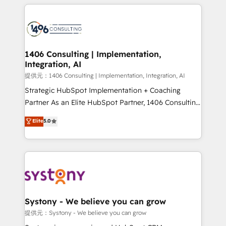
help businesses grow through technology, creativity,
Data Migration & Custom Integration
AI and strategy. For over 12 years, we’ve delivered
500+ HubSpot implementations, building end-to-
end solutions that integrate CRM, AI automation,
inbound and loop marketing, content, and digital
1406 Consulting | Implementation,
Integration, AI
creativity. Our multicultural team works in Spanish,
Portuguese, and English to design scalable strategies
提供元：1406 Consulting | Implementation, Integration, AI
that drive measurable growth. 🌎 Highlights: • 10+
Strategic HubSpot Implementation + Coaching
years as a HubSpot partner. • 2023 Impact Awards:
Partner As an Elite HubSpot Partner, 1406 Consulting
Platform Migration Excellence. • Top 3 Partner of the
helps mid-market revenue teams transform how
Elite
5.0
Year LATAM 2022, 2023, 2024, 2025. • Partner of the
they sell, market, and serve. We don't just build your
Year 2024. • Organizer of Aliados.ai (AI, marketing &
HubSpot—we teach your team to own it, then stay
tech global congress). 👉 Ready to scale your
to help you keep winning. What We Do ⚙️ CRM
business with HubSpot? Let Cebra’s experts help
Implementations across Marketing, Sales, Service,
you grow faster, smarter, and with impact.
Data & Content 📈 Sales & Marketing Alignment +
Revenue Team Enablement 🤖 Breeze AI & Custom
Agent Creation 🔄 Custom Integrations & Data
Systony - We believe you can grow
Migration Why 1406 We become part of your team.
提供元：Systony - We believe you can grow
Your team learns while we build. We fix what others