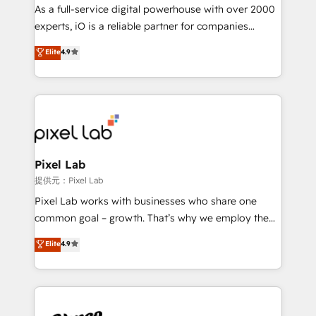
CRM and marketing data, not just implement a
As a full-service digital powerhouse with over 2000
system - Accelerate impact with a partner who
experts, iO is a reliable partner for companies
understands both strategy and technology
looking to strengthen their position in the fields of
Elite
4.9
marketing, technology, content, strategy and
creation. iO combines in-depth knowledge on both
the marketing and technology end of HubSpot,
creating impactful inbound marketing strategies
from end-to-end. Teams of marketing specialists,
developers, copywriters and designers work side by
side to meet the specific demands of every client
Pixel Lab
and project. Dedicated HubSpot teams combine all
提供元：Pixel Lab
skills for HubSpot projects from strategy to
Pixel Lab works with businesses who share one
implementation and training. Skilled in-house
common goal – growth. That’s why we employ the
developers are building HubSpot CMS websites and
latest innovations in disruptive technology in our
Elite
4.9
complex API integrations with external platforms.
approach to web design, sales enablement and
Working from several campuses across Belgium, The
inbound marketing that deliver month-on-month
Netherlands, Denmark and Sweden, iO currently
growth for our client's businesses. These methods
supports the growth of big and small companies
are confirmed by data-driven results so you can see
such as Brussels Airport, Volvo, Farmaline, Agilitas,