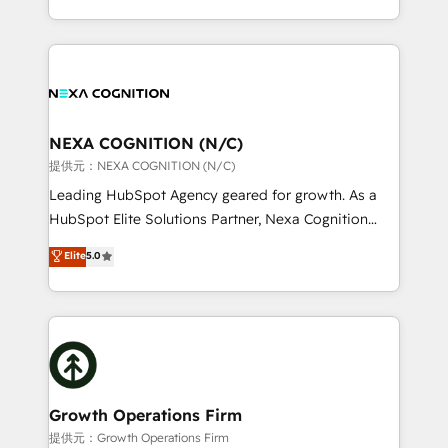
Solutions and Growth Solutions. As a fully
HubSpot Elite Solutions Partners and devout CRM
accredited and five-star rated firm, Wendt Partners
nerds who can harness HubSpot’s custom digital
brings a deep bench of expertise to each client
tools to improve each touchpoint of your customer
engagement. In addition, we are SOC 2, ISO 27001,
experience. Working hand-in-hand with your team,
GDPR and HIPAA compliant for global IT security
we’ll assemble a RevOps machine that drives more
standards.
traffic, generates better leads and crushes your
NEXA COGNITION (N/C)
revenue goals. We've worked with thousands of
提供元：NEXA COGNITION (N/C)
HubSpot customers and we'd love to work with you
Leading HubSpot Agency geared for growth. As a
too! Clients come to us for: Advanced CRM solutions
HubSpot Elite Solutions Partner, Nexa Cognition
System Integrations both Custom and Native to
ranks in the top 1% of global HubSpot Partners and
Elite
5.0
HubSpot Data System Migrations between systems
has been one of the longest-standing partners since
to HubSpot New lead generation strategies Time-
2012. We empower businesses to harness the full
saving automations Fresh growth campaigns Robust
potential of HubSpot by combining strategic
help desk Unified revenue operations Dynamic
insights with technical excellence, we deliver
website development Award-winning creative
bespoke HubSpot solutions tailored to drive
design We live and breathe HubSpot and are ready
measurable growth and operational efficiency. Why
to take on real challenges!
Choose Nexa Cognition? 🚀 HubSpot Expertise: Our
Growth Operations Firm
certified team specialises in CRM implementation,
提供元：Growth Operations Firm