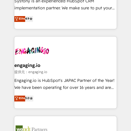
Systony is an experienced HubSpot CRM
broke. Built for mid-market reality—practical
implementation partner. We make sure to put your
solutions that work with your actual headcount and
organization's needs and goals first and think along
Elite
4.9
constraints. By the Numbers 🏆 Top 1% of all
with your organization. We are only satisfied once
HubSpot partners 🔄 Top 5% globally in client
you are too. Why Systony? - 20+ years of
retention 📅 8+ years of consistent results since 2017
experience with CRM, Marketing, Sales & Service
Who We Serve Revenue teams, marketing leaders,
implementations - 500+ successful onboardings -
and sales ops at mid-market companies ready to
Own back-end developers - Complex data
move beyond spreadsheets into unified systems
migrations (e.g. Salesforce, MS Dynamics, Perfect
that drive real business results.
View, SuperOffice) - Custom integrations (e.g. MS
engaging.io
Business Central, Navision, AX, SAP, Exact, AFAS) We
提供元：engaging.io
focus on growing B2B companies in the SME sector
Engaging.io is HubSpot's JAPAC Partner of the Year!
such as manufacturing, SaaS, business services and
We have been operating for over 16 years and are
wholesaler companies. As an experienced HubSpot
one of HubSpot's most experienced and technically
Elite
5.0
partner, we know how important user adoption is.
capable Agency Partners globally. We specialise in
That's why we have developed a step-by-step
complex CRM migrations, implementations,
implementation process that focuses on user
integrations, custom CMS portal development,
adoption. We’re experts on connecting data,
design & UX for mid to large to multi national
technology and people with each other. Together we
businesses. Our teams are based in North America