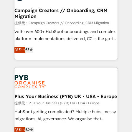
and manufacturers since 2002, we are committed to
empowering our clients and developing their
Campaign Creators // Onboarding, CRM
Migration
autonomy. Get to grips with HubSpot through
guided implementation and seamless integration of
提供元：Campaign Creators // Onboarding, CRM Migration
the CRM platform into your digital ecosystem. Would
With over 600+ HubSpot onboardings and complex
you like support in deploying your inbound
platform implementations delivered, CC is the go-to
marketing strategy? We'll provide support tailored
Elite Solutions Partner for businesses ready to
Elite
4.9
to your needs and sales objectives. With 125+
migrate, replatform, and scale smarter. We specialize
certifications, we are part of the most certified
in high-impact CRM and CMS migrations and
Canadian agencies, and we both hold Onboarding
onboarding from platforms like Salesforce, NetSuite,
Accreditations. Based in Canada (coast to coast), our
Zoho, Pardot, Marketo, Microsoft Dynamics, Wix,
services are offered in both English & French.
WordPress and legacy CRMs, turning fragmented
systems into unified, growth-ready HubSpot
architectures that accelerate revenue operations and
Plus Your Business (PYB) UK • USA • Europe
performance. - Multi-object CRM migration, cleanup,
提供元：Plus Your Business (PYB) UK • USA • Europe
and implementation. - Pre-built and custom
HubSpot getting complicated? Multiple hubs, messy
integrations across your full tech stack. - Custom
migrations, AI, governance. We organise that
object setup, CMS builds, and full-funnel automation.
complexity, so your team can put HubSpot to work...
Elite
5.0
- Dashboards, lifecycle campaigns, and lead