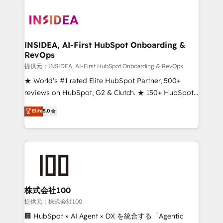
INSIDEA, AI-First HubSpot Onboarding &
RevOps
提供元：INSIDEA, AI-First HubSpot Onboarding & RevOps
★ World's #1 rated Elite HubSpot Partner, 500+
reviews on HubSpot, G2 & Clutch. ★ 150+ HubSpot
Certified Experts & Trainers across the team ★
Elite
5.0
1,500+ implementations across five continents ★ AI-
First, RevOps-led, Onboarding obsessed ★
Company of the Year 2024/25 INSIDEA helps
growing companies turn HubSpot into a revenue
engine. We onboard your team, migrate your data,
and build AI-powered workflows that drive adoption
from week one, in your time zone. What we do ➤
株式会社100
Onboarding: Live in weeks, with workflows built
提供元：株式会社100
around your business, not a template. ➤ Migration:
🏢 HubSpot × AI Agent × DX を統合する「Agentic