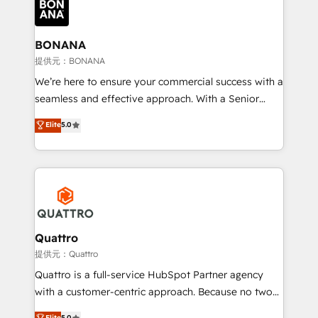
business, operational and technical requirements to
life, and creates a 360˚ view of your customer to
help your teams do more. We specialise in HubSpot
BONANA
technical services, website design and development
提供元：BONANA
as well as agency services that help set you up for
We’re here to ensure your commercial success with a
success. Now, more than ever you need to connect
seamless and effective approach. With a Senior
and align your website and marketing to sales and
team that has 10+ years of experience in HubSpot,
Elite
5.0
customer service. It's time to empower your teams
we have a deep understanding of SaaS, Business
to create great customer experiences that generate
Services and E-commerce together with Retail. We
more leads, close more business and engage your
streamline and enhance your Sales, Marketing &
customers. Let's work side-by-side to make it
Service efforts, providing insights in your
happen.
commercial operations. We're good at RevOps,
automating and optimizing your marketing, sales &
service operations with AI, designing and building
Quattro
your website, and we drive growth through Account-
提供元：Quattro
Based Marketing, SEO, SEA and many other tactics.
Quattro is a full-service HubSpot Partner agency
No worries, we will advise you in which to deploy
with a customer-centric approach. Because no two
and help you to get the best measurable ROI. This
clients have the same needs, Quattro offer a
Elite
5.0