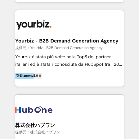
HubSpot’s full potential through: 💎HubSpot Audits,
Management & Optimization 💎RevOps-powered
HubSpot Onboarding & CRM Implementation 💎
Brand Development, Growth Strategy, AI SEO &
Performance Marketing 💎Data Migration & Custom
Integrations 💎Go-To-Market (GTM) Strategies &
Yourbiz - B2B Demand Generation Agency
Account-Based Marketing 💎CMS Development &
提供元：Yourbiz - B2B Demand Generation Agency
Conversion-Focused Websites With a 5.0⭐average
Yourbiz è stata più volte nella Top3 dei partner
rating and 140+ verified client reviews on the
italiani ed è stata riconosciuta da HubSpot tra i 20
HubSpot Ecosystem, TRooInbound is trusted by
migliori partner EMEA per la gestione del cliente.
Diamond
5.0
businesses globally for consistent delivery and high
Stiamo accompagnando oltre 100 aziende nella
client satisfaction. With deep HubSpot expertise and
digitalizzazione e ottimizzazione dei processi di
a focus on performance, we build systems that scale
marketing e vendita. Il nostro metodo DAM è stato
across marketing, sales, and service. Ready to grow
validato da oltre 350 manager: inizia con una precisa
your business with a proven and reliable HubSpot
mappatura dei canali di acquisizione dei contatti e
Diamond Partner? 👉Connect with TRooInbound
dei processi aziendali. Siamo accreditati da
today (https://www.trooinbound.com/contact-us)
HubSpot come fornitore ufficiale per le integrazioni
株式会社ハブワン
tra il CRM e altri sistemi aziendali, tra cui SAP,
提供元：株式会社ハブワン
AS400, TeamSystem. HubSpot ci ha riconosciuto