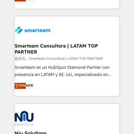
strategies. With offices in South Africa and London,
we take a RevOps-led approach that aligns sales,
marketing & service, breaks down silos, and gives
teams the clarity to operate efficiently and with
confidence. We deliver end to end strategy and
implementation, aligning people, processes, data
and technology around a single source of truth to
Smarteam Consultora | LATAM TOP
PARTNER
support sustainable growth and better decision-
making. Working with clients locally and globally, our
提供元：Smarteam Consultora | LATAM TOP PARTNER
expertise includes HubSpot onboarding and CRM
Smarteam es un HubSpot Diamond Partner con
implementation, automation, sales and customer
presencia en LATAM y EE. UU., especializado en
experience strategy, web development, integrations,
implementaciones de HubSpot, integraciones API y
Elite
4.8
and data-driven campaigns. Winners of the first
optimización de procesos comerciales con IA. Con
Global HEART Award, Yamini Rogan, CEO of
más de 6 años de experiencia, hemos liderado 100+
HubSpot said "We love the impact you are having in
implementaciones conectando HubSpot con SAP,
the community - we are so glad to work with you."
ERPs, e-commerce, plataformas financieras,
Connect with us to see how we can do better and be
WhatsApp y sistemas logísticos. Nuestro equipo
better together 🏆
multicultural trabaja en español, inglés y portugués,
uniendo visión estratégica y excelencia técnica para
Niu Solutions