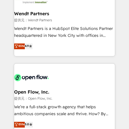
strive for optimal customer processes and
and APAC. We are HubSpot's top-ranked Advanced
experiences. Systony – We believe you can grow!
Implementation Certified Partner and we contribute
Wendt Partners
to their advisory council. We strive to do 'good work
提供元：Wendt Partners
with good people' and have worked with incredible
Wendt Partners is a HubSpot Elite Solutions Partner
brands. You can see some of them on our website,
headquartered in New York City with offices in
along with plenty of case studies.
Toronto, London and Melbourne. As a global
Elite
4.9
HubSpot partner, we specialize in working with
sophisticated B2B companies to implement the
HubSpot CRM platform across client organizations.
Our vertical market expertise includes
industrial/manufacturing, professional services,
architecture/engineering/construction (AEC),
distribution, commercial real estate, technology,
Open Flow, Inc.
finserv/fintech, IT managed services, transportation
提供元：Open Flow, Inc.
& logistics, energy/solar, staffing and recruiting,
We’re a full-stack growth agency that helps
media, healthcare and government contractors. Our
ambitious companies scale and thrive. How? By
scope of services encompasses Platform Solutions,
upgrading and streamlining every single revenue-
Elite
5.0
Technical Solutions, Enablement Solutions, Digital
generating aspect of your business. We’re proud