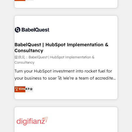
Welcome to our Profile! We help with: • CRM
nurturing sequences. - Cross-hub setup across
implementation, reports, workflows, and team
Marketing, Sales, Operations, and Service Hubs. -
training • CRM migration from Salesforce, Pipedrive,
Ongoing optimization, managed support, and
Dynamics and others • Technical projects including
scalable retainers. Let’s make HubSpot your most
custom API integrations with ERP (and other
powerful growth engine. Built to convert, scale, and
systems) • AI governance for HubSpot-centred
drive results.
operations A little about us: • Boutique 'Elite' team of
BabelQuest | HubSpot Implementation &
Consultancy
12 • 150+ clients across Sales Hub, Marketing Hub,
Service Hub, Data Hub and CMS • ISO/IEC
提供元：BabelQuest | HubSpot Implementation &
Consultancy
27001:2022, ISO 9001:2015, and ISO 42001:2023
Turn your HubSpot investment into rocket fuel for
certified - the AI management standard • GuardHub:
your business to soar 🚀 We’re a team of accredited
our AI governance framework, built on ISO 42001
HubSpot experts ready to help you. We can
Ready for the next step? Click the 👈 '𝗖𝗼𝗻𝘁𝗮𝗰𝘁
Elite
4.9
implement the platform into complex business
𝗯𝘂𝘀𝗶𝗻𝗲𝘀𝘀' button to get in touch (𝘸𝘦'𝘳𝘦 𝘴𝘶𝘱𝘦𝘳
environments, optimise what you've got and make
𝘳𝘦𝘴𝘱𝘰𝘯𝘴𝘪𝘷𝘦)
sure you can actually use it, build your website in
HubSpot or create an inbound marketing strategy
for you and execute it on HubSpot. We are on the
G-Cloud 14 CCS (Crown Commercial Service)