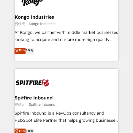
exactly where your marketing budget is being used
Streamz and Michelin.
and how. In a few months, you can boost leads, ROI
and overall revenue to a level not feasible with
Kongo Industries
traditional methods. If you’re a frustrated marketing
提供元：Kongo Industries
manager or business owner sick of wasting budget
At Kongo, we partner with middle market businesses
with generic agencies and their outdated methods,
looking to acquire and nurture more high quality
we are here to help. We help ambitious businesses
leads. We use digital media, marketing cloud,
Elite
5.0
just like yours attract more high-quality leads
automation and software integration to drive sales
throughout each stage of the buying cycle with
and, deliver clarity on marketing expenditure.
conversion-ready websites, engaging content
specifically targeted to your key audiences and
enable sales teams with the process, technology and
training to smash targets.
Spitfire Inbound
提供元：Spitfire Inbound
Spitfire Inbound is a RevOps consultancy and
HubSpot Elite Partner that helps growing businesses
design predictable, scalable revenue-driving
Elite
5.0