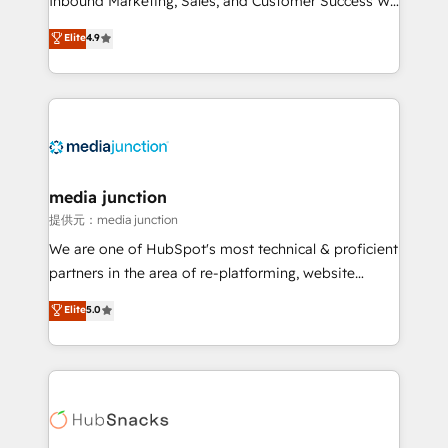
Inbound Marketing, Sales, and Customer Success We
specialize in driving revenue growth for companies
Elite
4.9
across industries through tailored marketing, sales,
and customer success strategies, utilizing RevOps
methodologies. As Latin America's largest HubSpot
partner and a global leader in education market, we
offer unparalleled insights. Operating in five
countries—Brazil, UAE (Abu Dhabi/Dubai/Sharjah),
Mexico, USA, and Portugal—we've executed over a
media junction
hundred successful operations. Our approach,
提供元：media junction
rooted in RevOps principles, integrates analysis,
We are one of HubSpot's most technical & proficient
training, planning, and qualification. Leveraging
partners in the area of re-platforming, website
technology, data analytics, CRM optimization, and
design & development. We specialize in multi-hub
Elite
5.0
inbound marketing tactics, we focus on
implementations for mid-market & enterprise
understanding, nurturing, and converting leads.
companies. We are woman-owned, powered by
Partner with us to unlock your business's full
coffee, and we ❤️ dogs. We produce award-winning
potential and achieve sustained growth in today's
work for our clients. 🏆2023 Technical Expertise
competitive market.
Impact Award 🏆2022 Technical Expertise Impact
Award 🏆2022 Platform Migration Excellence Impact