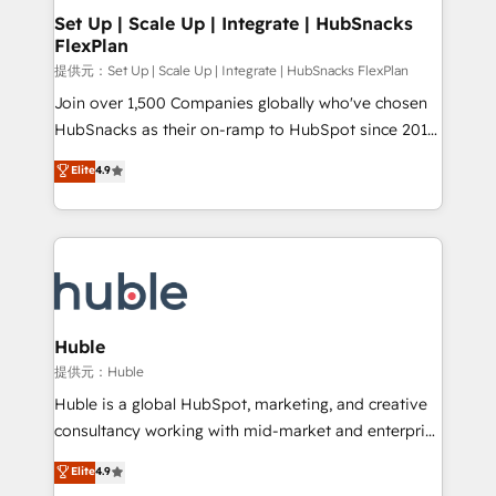
Award 🏆2020 Elite Solutions Partner 🏆2019
Set Up | Scale Up | Integrate | HubSnacks
FlexPlan
Integrations HubSpot Impact Award 🏆2019
Marketing Enablement HubSpot Impact Award 🏆
提供元：Set Up | Scale Up | Integrate | HubSnacks FlexPlan
2018 Website Design HubSpot Impact Award 🏆2017
Join over 1,500 Companies globally who've chosen
Website Design HubSpot Impact Award 🏆2016
HubSnacks as their on-ramp to HubSpot since 2014
Growth-Driven Design Agency of the Year 🏆2016
Simple pay-as-you-go plans that accelerate value...
Elite
4.9
Sales Enablement HubSpot Impact Award 🏆2015
1️⃣ Set Up | Onboarding New or Check-fixing existing
Growth-Driven Design Agency of the Year 🏆2015
HubSpot portals 2️⃣ Scale Up | 100% HubSpot Task
Became the 5th Agency to reach Diamond 🏆2014
Execution... Global 24/7 ... All Experts 3️⃣ Integrate |
HubSpot COS Performance Award 🏆2014 HubSpot
your entire Tech Stack with Custom Integrations
COS Design Award 🏆2013 HubSpot Marketplace
Slash months from your API Integration project... ⬅️
Provider of the Year 🏆2011 Became a HubSpot
Click "Contact Business" ⬅️ to access 150+ Kickstart
Partner 📆Founded in 1997
Integration templates that put HubSpot in the center
Huble
of your tech stack, syncing... 🛍️ Shopify or
提供元：Huble
WooCommerce 💲 Stripe or Paypal 💰 Sage or
Huble is a global HubSpot, marketing, and creative
Netsuite 🤖 Google or Microsoft ✍️ DocuSign or
consultancy working with mid-market and enterprise
PandaDoc 🌐 Avalara or Quaderno HubSnacks holds
businesses. We go beyond implementation, shaping
Elite
4.9
the rare Advanced "Custom Integrations"
the strategy, processes, and teams that turn