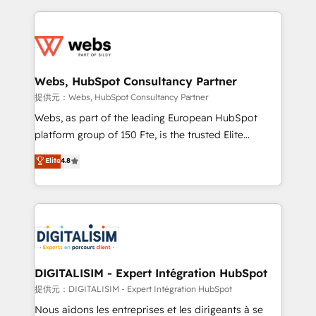
sales, and service hubs • Built-in flexibility for
adoption, sales process and marketing results.
startups to global brands
Services 📚 Onboarding your team to HubSpot for
the first time 🔧 Designing and optimising your
HubSpot set-up for better results 🌐 Website design
and build using HubSpot 🔌 Integrating HubSpot
Webs, HubSpot Consultancy Partner
with other systems 🎓 Training your teams to be
提供元：Webs, HubSpot Consultancy Partner
HubSpot pros 📊 Lead generation services using
Webs, as part of the leading European HubSpot
HubSpot Why us? - SIX HubSpot Accreditations -
platform group of 150 Fte, is the trusted Elite
awarded by HubSpot after a rigorous process for
HubSpot CRM Partner offering you a roadmap on
Elite
4.8
CRM, Solutions Architecture, Onboarding , Data
maximizing EBITDA and achieving Commercial
Migration, Custom Integration & Platform
Excellence. With our targeted processes, we
Enablement -Onboarded over 500 businesses to
strengthen your digital transformation and minimize
HubSpot -Top 1% of partners worldwide -In-house
costs. As HubSpot's Advanced Accredited CRM
team of 25+ experts Contact us today to help you
Implementation partner, we provide expertise to
get more from your investment in HubSpot.
drive your business forward. Since 2015 we are fully
www.bbdboom.com
dedicated to HubSpot and with an experienced
DIGITALISIM - Expert Intégration HubSpot
team (50+), we work with reputable companies in
提供元：DIGITALISIM - Expert Intégration HubSpot
B2B sectors such as manufacturing, SaaS and
Nous aidons les entreprises et les dirigeants à se