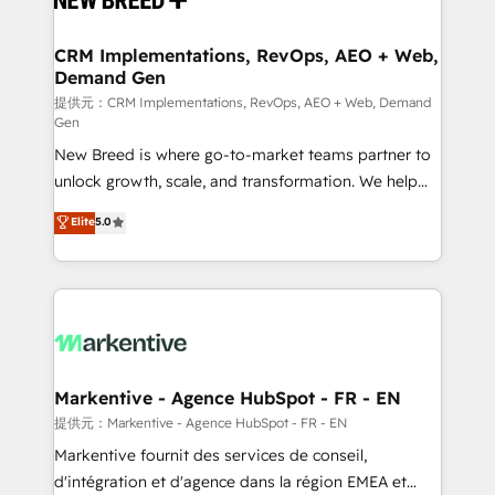
定の代行ではなく、設計の責任」を引き受け、部門横断
technical development team. - 19 HubSpot-certified
の統合・浸透・変革管理を実行します。 ▸ CMS戦略設
trainers to drive platform adoption. 📈 Revenue
CRM Implementations, RevOps, AEO + Web,
計・構築：リード獲得・CVR・SEOを前提にした情報設
Demand Gen
Generation - Full-funnel marketing and high-
計・導線設計・テンプレート設計をContent Hubで一体
performance advertising via Point Success Media. -
提供元：CRM Implementations, RevOps, AEO + Web, Demand
Gen
提供。 ▸ 既存CRM・MAからの移行支援：Salesforce・
Expert deployment of Breeze AI and custom agents
Marketo・Pardot等からの移行、カスタム設計、履歴
New Breed is where go-to-market teams partner to
to automate growth. 🏆 Elite Excellence - 8 platform
データ移行と活用設計まで。 ▸ AEO対応：ChatGPT・
unlock growth, scale, and transformation. We help
accreditations and deep HIPAA-compliance
Perplexity等のAI検索からの流入・引用を前提にコンテ
companies activate HubSpot’s AI-powered
expertise. - A team of 250+ experts dedicated to
Elite
5.0
ンツとサイト構造を最適化。 🏆 なぜ100incを選ぶの
customer platform and operationalize HubSpot’s
your resilient growth.
か？ ✓ HubSpot Eliteパートナー認定 ✓ HubSpotアワ
Loop Marketing framework through expert-led
ード受賞・HUGリーダー ✓ ISO27001:2022 /
services, smart agents, and purpose-built apps,
ISO9001:2015 取得 ✓ 400社以上の導入実績 ✓
tailored to your business. Together, we unlock
HubSpot大百科 出版 CRM・AI活用に関するご相談、現
results, fast. ⚙️CRM & RevOps: Align all Hubs to your
状整理の壁打ちなど、構想段階からお気軽にお問い合わ
buyer journey for clean data, scalability, & reporting.
せください。
🎯Demand Gen & ABM: Drive pipeline with inbound,
Markentive - Agence HubSpot - FR - EN
ABM, AEO, SEO, & paid media. 👩‍💻Web Design:
提供元：Markentive - Agence HubSpot - FR - EN
Build high-performing websites with UX, messaging,
Markentive fournit des services de conseil,
& conversion strategy that drive results. 🤖AI
d'intégration et d'agence dans la région EMEA et