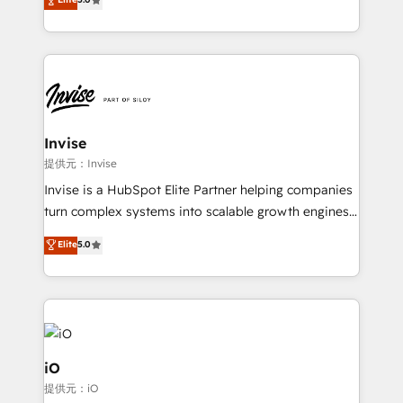
brings us to our mission; to effectively guide as
bespoke approach for every client. Services include
much Benelux companies as possible to be
business growth strategies, sales enablement, CRM
commercially successful.
set-up, Migrations, Integrations, Enterprise level
Sales Hub, Marketing Hub, Customer Support Hub,
Ops Hub Software, inbound marketing strategy,
content strategies, branding, HubSpot CMS,
bespoke web apps and growth driven design
Invise
websites. Experienced in helping Global B2B
提供元：Invise
Manufacturers, Fintech, Professional Services, IT and
Invise is a HubSpot Elite Partner helping companies
SaaS industries.
turn complex systems into scalable growth engines.
We combine strategy, technology and change
Elite
5.0
management to drive measurable results. As part of
the fast-growing Siloy Group, we unite more than
250+ HubSpot experts across Europe – ready to
build a CRM architecture optimized to support your
business goals. Talk to us if you’re looking to: -
Connect marketing, sales and operations around one
iO
reliable source of truth - Unlock the full value of your
提供元：iO