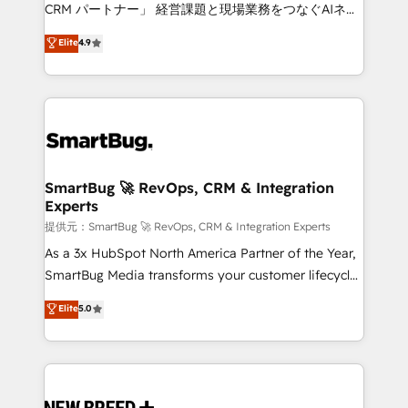
Move from any legacy CRM. Zero downtime, full data
CRM パートナー」 経営課題と現場業務をつなぐAIネイ
integrity. ➤ Implementation: Configure HubSpot to
ティブ・エージェンシーとして、HubSpot Eliteの実装
Elite
4.9
run your revenue process. Sales, marketing, and
力で顧客フロント業務を再設計します。 💡 100inc は何
service wired together. ➤ AI and Integrations: Layer
をする会社か？ HubSpotを共通基盤に、AIエージェン
Breeze AI, custom agents, and APIs to remove
トを組み込んだ顧客フロント業務（マーケティング・営
manual work. ➤ Ongoing Management: Monthly
業・CS）を組織全体で設計・実装する日本のAIネイテ
tune-ups, feature rollouts, adoption coaching. Buying
ィブ・エージェンシーです。事業部・グループ会社・部
HubSpot, switching to it, or reviving a stale portal?
門が分立する組織で、データと業務プロセスのサイロ化
We are built for the work.
を、CRMを軸とした全社共通基盤に再構築します。意
SmartBug 🚀 RevOps, CRM & Integration
Experts
思決定者・PMO・現場担当者に並走します。 1️⃣
HubSpot導入・活用支援 顧客データの一元化から、
提供元：SmartBug 🚀 RevOps, CRM & Integration Experts
GTMの見える化・自動化まで。全Hub統合運用、デー
As a 3x HubSpot North America Partner of the Year,
タ品質設計、グループ横断のCRM統合に対応します。
SmartBug Media transforms your customer lifecycle
2️⃣ AIエージェント組織構築 営業・マーケティング業務
into a revenue engine. Our unified ecosystem
Elite
5.0
の一部をAIが自律実行する組織への移行を設計・実装。
includes specialized divisions Globalia (AI &
Breeze・Claude等をHubSpotと連携させ、役割定義・
Software) and Point Success Media (Paid Media),
運用ルール・成果指標まで含めて設計します。 3️⃣ 全社
making this the official home for all three brands. 🔄
DX × AI推進のPMO伴走支援 複数部門をまたぐDX×AI変
Implementation & Integration - Seamless migrations
革を、構想から実装・定着までPMOとして主導。「設
and system integrations powered by Globalia’s