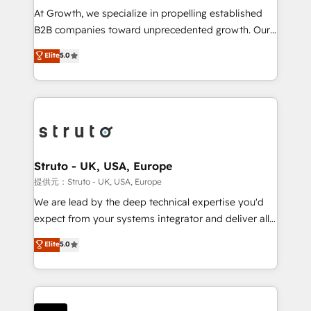
marketing automation, and revenue operations. 🤝
At Growth, we specialize in propelling established
Custom Solutions: From onboarding and
B2B companies toward unprecedented growth. Our
integrations, to RevOps and training. We align
focus is on fine-tuning and enhancing your growth,
Elite
5.0
HubSpot with your business needs. 🌟 Proven
sales, and marketing operations. Unlike conventional
Results: We’ve helped businesses of all sizes
marketing agencies, we dive deep into the
accelerate revenue growth, improve operational
operational aspects of your business, ensuring that
efficiency, and achieve ROI. 🔧 Flexible Service
each cog in your growth machine is well-oiled and
Packages: Choose ongoing support or project-based
functioning optimally. With our expertise in leading
solutions. We offer service packages designed to fit
platforms like Salesforce and HubSpot, we bring a
your requirements. Contact us today!
wealth of knowledge and experience to the table.
Struto - UK, USA, Europe
Our strategies are tailored to your business's unique
提供元：Struto - UK, USA, Europe
needs, ensuring a personalized approach that aligns
We are lead by the deep technical expertise you'd
with your growth objectives.
expect from your systems integrator and deliver all
the agency services you'd expect from your
Elite
5.0
HubSpot Solutions Partner. As one of the UK's
longest-standing partners, we are experts at
maximising the value of the HubSpot platform and
building an integrated growth stack that brings your