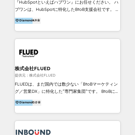
『HubSpotといえばハブワン』にお任せください。 ハ
come formatori ufficiali per l'adozione del CRM in
ブワンは、HubSpotに特化したBtoB支援会社です。 ノ
azienda: il tasso di utilizzo dello strumento è oltre il
ーコードCMS構築、CRM／MA／SFAの設計・運用、他
Diamond
4.9
50% più alto tra i nostri clienti rispetto le altre
システムAPI連携・開発、営業定着支援、カスタマーサ
aziende. Lavoriamo con aziende B2B tra i 5 e i 35
クセス体制の設計まで、ワンストップ完結できる支援体
milioni di fatturato per migliorare l’efficienza dei
制を整えています。 HubSpotの導入支援だけでなく、
processi, allineare marketing e vendite, e
現場で使い続けられる仕組み、売上と効率を両立するシ
massimizzare il ritorno sugli investimenti.
ナリオ設計まで含めてご提案。「導入して終わり」では
なく「成果が出るまで動き続ける」パートナーであるこ
と。それが、ハブワンのスタンスです。 また、
株式会社FLUED
HubSpotはもちろん、ferret One、WordPress、
提供元：株式会社FLUED
Movable Type（Power CMS）などの各種CMSを活用
FLUEDは、まだ国内では数少ない「BtoBマーケティン
し、延べ100社以上のBtoB企業のサイト制作経験をもと
グ／営業DX」に特化した”専門家集団”です。 BtoBに特
に、ウェブマーケテイング担当者が本当に使いやすいノ
化し、WEB制作や広告運用などのオンライン施策か
Diamond
0.0
ーコードテーマテンプレートを独自開発。 企業のさま
ら、インサイドセールスや展示会などのオフライン施策
ざまな課題やニーズに対して「戦略、設計・デザイン、
まで支援しています。 「経験豊富な”専門家集団”によ
開発、運用」まで段階に合わせ、誠実なアドバイスと的
るプロジェクト参加型の支援」で、戦略・企画などのコ
確な対応をすることで、貴社のビジネスを成功に導く
ンサルティング領域から、制作・運用・代行などの
『最適なハブ』になります。 ーーーーーーーーーーー
BPO・実務まで幅広いご支援が可能です。 また、2022