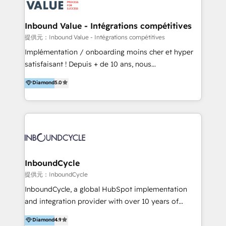
ーーーーーーーーーーーーーーーーーーー 【プロジェ
年に国内初のBtoB営業DXに関する書籍『業務効率化か
クトの主な進め方】 -オンライン無料相談（初回60〜
らはじめるBtoB営業DX BtoB営業もここまでデジタル
Inbound Value - Intégrations compétitives
90分程度） -現状課題の抽出、現実的な目標の確認 -要
化できる! 」を出版いたしました。 HubSpotの導入／
提供元：Inbound Value - Intégrations compétitives
件整理、必要十分なHubSpot製品の組合せのご提案 -お
活用支援以外にも、下記のようなサービスを提供してい
Implémentation / onboarding moins cher et hyper
見積り提示・ご承認、スケジュール決定、プロジェクト
ます。 - ABMターゲット定義 / リスト作成 - カスタマ
satisfaisant ! Depuis + de 10 ans, nous
キックオフ -マーケティング戦略策定（KGI）、ウェブ
ージャーニー設計 - CRM / MA / SFAの設計 / 構築 / 定
accompagnons des entreprises dans
戦略・戦術の設計（KPI） -全体導線遷移設計、ビジュ
Diamond
5.0
着 - WEB / LP / BtoB-EC制作 - WEB広告(Google/FB
l’automatisation de leur croissance digitale via
アルデザイン制作 -コンテンツ制作（取材、写真・動画
他)運用 - 記事コンテンツ / 動画制作 - インサイドセー
HubSpot avec une approche compétitive. Nous
撮影、ライティングなど） -ノーコードCMSテーマテン
ルス代行 - 営業研修 / セールスイネーブルメント - ウ
aidons nos clients à générer plus de RDV en
プレート構築（CMS Hub） -顧客ライフサイクルステ
ェビナー / 展示会リード獲得 - BtoBマーケティング組
automatisant les tunnels d’acquisition digitaux. Nous
ージ定義・構築（CRM） -マーケティングシナリオ定
織構築
sommes une agence d’Inbound marketing et sales à
義・構築（Marketing Hub） -営業パイプラインの定
Paris, Montpellier et Rennes.
義・構築（Sales Hub） -外部システム連携
InboundCycle
（Salesforce,SanSan,freeeなどとのデータ連携） -テ
提供元：InboundCycle
スト公開・ブラウザチェック -本番公開、操作レクチャ
ー・マニュアル作成 -運用支援開始 ーーーーーーーーー
InboundCycle, a global HubSpot implementation
ーーーーーーーーーーーーーーーーーーーーー まずは
and integration provider with over 10 years of
ハブワンにお気軽にご相談ください。
experience, serves businesses in diverse industries.
Diamond
4.9
With offices in Spain, Chile, Mexico, and Brazil, our