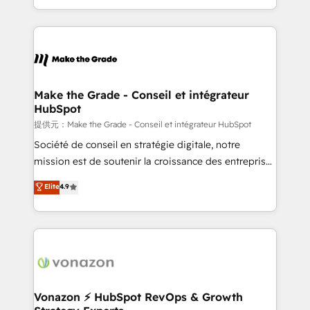
Accreditation, securely sync data across... 🔄 any
HubSpot into a genuine growth engine. Named
apps, in any direction. Stuck on your old CRM..?
HubSpot's Global Partner of the Year in 2024,
Migrate | seamlessly off your old CRM onto a clean
consistently ranked among their top 5 partners
new HubSpot portal with Advanced Website and
worldwide, and with over 15 years in the ecosystem,
CRM Migrations using our in-house "HubScrub" Tool.
Huble has built a track record that speaks for itself.
One company, one operating model, delivering
Make the Grade - Conseil et intégrateur
HubSpot
across offices and consulting teams in the UK, USA,
Canada, Germany, France, Belgium, Singapore, and
提供元：Make the Grade - Conseil et intégrateur HubSpot
South Africa. Certified compliant with ISO/IEC
Société de conseil en stratégie digitale, notre
27001:2022 and ISO 9001:2015 across all seven
mission est de soutenir la croissance des entreprises
international offices and 175+ employees.
B2B à travers l’acquisition de nouveaux clients,
Elite
4.9
l'intégration CRM et le développement des revenus
auprès de vos comptes existants. En France et à
l'international, nous travaillons avec des ETI
ambitieuses, des grands groupes voulant aller au-
delà d’une simple transformation digitale et des
startups florissantes. Nos 3 grandes expertises sont :
➤ L’intégration de CRM et de méthodologie RevOps
Vonazon ⚡ HubSpot RevOps & Growth