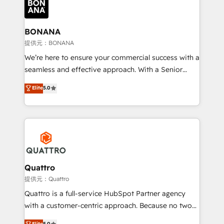
business, operational and technical requirements to
life, and creates a 360˚ view of your customer to
help your teams do more. We specialise in HubSpot
BONANA
technical services, website design and development
提供元：BONANA
as well as agency services that help set you up for
We’re here to ensure your commercial success with a
success. Now, more than ever you need to connect
seamless and effective approach. With a Senior
and align your website and marketing to sales and
team that has 10+ years of experience in HubSpot,
Elite
5.0
customer service. It's time to empower your teams
we have a deep understanding of SaaS, Business
to create great customer experiences that generate
Services and E-commerce together with Retail. We
more leads, close more business and engage your
streamline and enhance your Sales, Marketing &
customers. Let's work side-by-side to make it
Service efforts, providing insights in your
happen.
commercial operations. We're good at RevOps,
automating and optimizing your marketing, sales &
service operations with AI, designing and building
Quattro
your website, and we drive growth through Account-
提供元：Quattro
Based Marketing, SEO, SEA and many other tactics.
Quattro is a full-service HubSpot Partner agency
No worries, we will advise you in which to deploy
with a customer-centric approach. Because no two
and help you to get the best measurable ROI. This
clients have the same needs, Quattro offer a
Elite
5.0