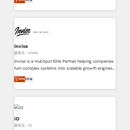
brings us to our mission; to effectively guide as
bespoke approach for every client. Services include
much Benelux companies as possible to be
business growth strategies, sales enablement, CRM
commercially successful.
set-up, Migrations, Integrations, Enterprise level
Sales Hub, Marketing Hub, Customer Support Hub,
Ops Hub Software, inbound marketing strategy,
content strategies, branding, HubSpot CMS,
bespoke web apps and growth driven design
Invise
websites. Experienced in helping Global B2B
提供元：Invise
Manufacturers, Fintech, Professional Services, IT and
Invise is a HubSpot Elite Partner helping companies
SaaS industries.
turn complex systems into scalable growth engines.
We combine strategy, technology and change
Elite
5.0
management to drive measurable results. As part of
the fast-growing Siloy Group, we unite more than
250+ HubSpot experts across Europe – ready to
build a CRM architecture optimized to support your
business goals. Talk to us if you’re looking to: -
Connect marketing, sales and operations around one
iO
reliable source of truth - Unlock the full value of your
提供元：iO