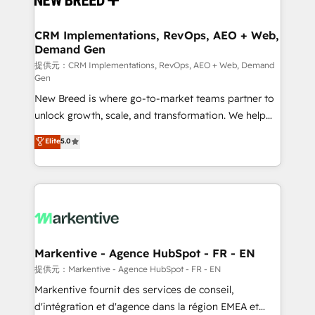
定の代行ではなく、設計の責任」を引き受け、部門横断
technical development team. - 19 HubSpot-certified
の統合・浸透・変革管理を実行します。 ▸ CMS戦略設
trainers to drive platform adoption. 📈 Revenue
CRM Implementations, RevOps, AEO + Web,
計・構築：リード獲得・CVR・SEOを前提にした情報設
Demand Gen
Generation - Full-funnel marketing and high-
計・導線設計・テンプレート設計をContent Hubで一体
performance advertising via Point Success Media. -
提供元：CRM Implementations, RevOps, AEO + Web, Demand
Gen
提供。 ▸ 既存CRM・MAからの移行支援：Salesforce・
Expert deployment of Breeze AI and custom agents
Marketo・Pardot等からの移行、カスタム設計、履歴
New Breed is where go-to-market teams partner to
to automate growth. 🏆 Elite Excellence - 8 platform
データ移行と活用設計まで。 ▸ AEO対応：ChatGPT・
unlock growth, scale, and transformation. We help
accreditations and deep HIPAA-compliance
Perplexity等のAI検索からの流入・引用を前提にコンテ
companies activate HubSpot’s AI-powered
expertise. - A team of 250+ experts dedicated to
Elite
5.0
ンツとサイト構造を最適化。 🏆 なぜ100incを選ぶの
customer platform and operationalize HubSpot’s
your resilient growth.
か？ ✓ HubSpot Eliteパートナー認定 ✓ HubSpotアワ
Loop Marketing framework through expert-led
ード受賞・HUGリーダー ✓ ISO27001:2022 /
services, smart agents, and purpose-built apps,
ISO9001:2015 取得 ✓ 400社以上の導入実績 ✓
tailored to your business. Together, we unlock
HubSpot大百科 出版 CRM・AI活用に関するご相談、現
results, fast. ⚙️CRM & RevOps: Align all Hubs to your
状整理の壁打ちなど、構想段階からお気軽にお問い合わ
buyer journey for clean data, scalability, & reporting.
せください。
🎯Demand Gen & ABM: Drive pipeline with inbound,
Markentive - Agence HubSpot - FR - EN
ABM, AEO, SEO, & paid media. 👩‍💻Web Design:
提供元：Markentive - Agence HubSpot - FR - EN
Build high-performing websites with UX, messaging,
Markentive fournit des services de conseil,
& conversion strategy that drive results. 🤖AI
d'intégration et d'agence dans la région EMEA et