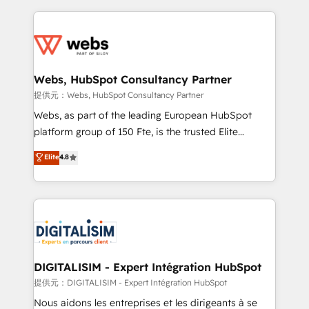
sales, and service hubs • Built-in flexibility for
adoption, sales process and marketing results.
startups to global brands
Services 📚 Onboarding your team to HubSpot for
the first time 🔧 Designing and optimising your
HubSpot set-up for better results 🌐 Website design
and build using HubSpot 🔌 Integrating HubSpot
Webs, HubSpot Consultancy Partner
with other systems 🎓 Training your teams to be
提供元：Webs, HubSpot Consultancy Partner
HubSpot pros 📊 Lead generation services using
Webs, as part of the leading European HubSpot
HubSpot Why us? - SIX HubSpot Accreditations -
platform group of 150 Fte, is the trusted Elite
awarded by HubSpot after a rigorous process for
HubSpot CRM Partner offering you a roadmap on
Elite
4.8
CRM, Solutions Architecture, Onboarding , Data
maximizing EBITDA and achieving Commercial
Migration, Custom Integration & Platform
Excellence. With our targeted processes, we
Enablement -Onboarded over 500 businesses to
strengthen your digital transformation and minimize
HubSpot -Top 1% of partners worldwide -In-house
costs. As HubSpot's Advanced Accredited CRM
team of 25+ experts Contact us today to help you
Implementation partner, we provide expertise to
get more from your investment in HubSpot.
drive your business forward. Since 2015 we are fully
www.bbdboom.com
dedicated to HubSpot and with an experienced
DIGITALISIM - Expert Intégration HubSpot
team (50+), we work with reputable companies in
提供元：DIGITALISIM - Expert Intégration HubSpot
B2B sectors such as manufacturing, SaaS and
Nous aidons les entreprises et les dirigeants à se