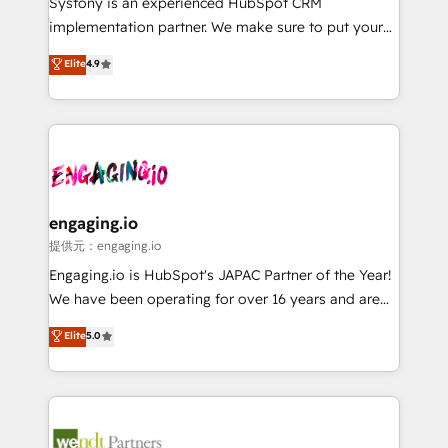
Systony is an experienced HubSpot CRM
broke. Built for mid-market reality—practical
implementation partner. We make sure to put your
solutions that work with your actual headcount and
organization's needs and goals first and think along
Elite
4.9
constraints. By the Numbers 🏆 Top 1% of all
with your organization. We are only satisfied once
HubSpot partners 🔄 Top 5% globally in client
you are too. Why Systony? - 20+ years of
retention 📅 8+ years of consistent results since 2017
experience with CRM, Marketing, Sales & Service
Who We Serve Revenue teams, marketing leaders,
implementations - 500+ successful onboardings -
and sales ops at mid-market companies ready to
Own back-end developers - Complex data
move beyond spreadsheets into unified systems
migrations (e.g. Salesforce, MS Dynamics, Perfect
that drive real business results.
View, SuperOffice) - Custom integrations (e.g. MS
engaging.io
Business Central, Navision, AX, SAP, Exact, AFAS) We
提供元：engaging.io
focus on growing B2B companies in the SME sector
Engaging.io is HubSpot's JAPAC Partner of the Year!
such as manufacturing, SaaS, business services and
We have been operating for over 16 years and are
wholesaler companies. As an experienced HubSpot
one of HubSpot's most experienced and technically
Elite
5.0
partner, we know how important user adoption is.
capable Agency Partners globally. We specialise in
That's why we have developed a step-by-step
complex CRM migrations, implementations,
implementation process that focuses on user
integrations, custom CMS portal development,
adoption. We’re experts on connecting data,
design & UX for mid to large to multi national
technology and people with each other. Together we
businesses. Our teams are based in North America