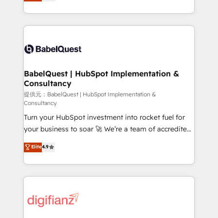
Welcome to our Profile! We help with: • CRM
nurturing sequences. - Cross-hub setup across
implementation, reports, workflows, and team
Marketing, Sales, Operations, and Service Hubs. -
training • CRM migration from Salesforce, Pipedrive,
Ongoing optimization, managed support, and
Dynamics and others • Technical projects including
scalable retainers. Let’s make HubSpot your most
custom API integrations with ERP (and other
powerful growth engine. Built to convert, scale, and
systems) • AI governance for HubSpot-centred
drive results.
operations A little about us: • Boutique 'Elite' team of
BabelQuest | HubSpot Implementation &
Consultancy
12 • 150+ clients across Sales Hub, Marketing Hub,
Service Hub, Data Hub and CMS • ISO/IEC
提供元：BabelQuest | HubSpot Implementation &
Consultancy
27001:2022, ISO 9001:2015, and ISO 42001:2023
Turn your HubSpot investment into rocket fuel for
certified - the AI management standard • GuardHub:
your business to soar 🚀 We’re a team of accredited
our AI governance framework, built on ISO 42001
HubSpot experts ready to help you. We can
Ready for the next step? Click the 👈 '𝗖𝗼𝗻𝘁𝗮𝗰𝘁
Elite
4.9
implement the platform into complex business
𝗯𝘂𝘀𝗶𝗻𝗲𝘀𝘀' button to get in touch (𝘸𝘦'𝘳𝘦 𝘴𝘶𝘱𝘦𝘳
environments, optimise what you've got and make
𝘳𝘦𝘴𝘱𝘰𝘯𝘴𝘪𝘷𝘦)
sure you can actually use it, build your website in
HubSpot or create an inbound marketing strategy
for you and execute it on HubSpot. We are on the
G-Cloud 14 CCS (Crown Commercial Service)