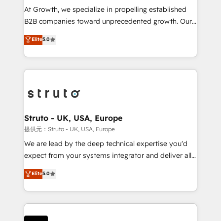
marketing automation, and revenue operations. 🤝
At Growth, we specialize in propelling established
Custom Solutions: From onboarding and
B2B companies toward unprecedented growth. Our
integrations, to RevOps and training. We align
focus is on fine-tuning and enhancing your growth,
Elite
5.0
HubSpot with your business needs. 🌟 Proven
sales, and marketing operations. Unlike conventional
Results: We’ve helped businesses of all sizes
marketing agencies, we dive deep into the
accelerate revenue growth, improve operational
operational aspects of your business, ensuring that
efficiency, and achieve ROI. 🔧 Flexible Service
each cog in your growth machine is well-oiled and
Packages: Choose ongoing support or project-based
functioning optimally. With our expertise in leading
solutions. We offer service packages designed to fit
platforms like Salesforce and HubSpot, we bring a
your requirements. Contact us today!
wealth of knowledge and experience to the table.
Struto - UK, USA, Europe
Our strategies are tailored to your business's unique
提供元：Struto - UK, USA, Europe
needs, ensuring a personalized approach that aligns
We are lead by the deep technical expertise you'd
with your growth objectives.
expect from your systems integrator and deliver all
the agency services you'd expect from your
Elite
5.0
HubSpot Solutions Partner. As one of the UK's
longest-standing partners, we are experts at
maximising the value of the HubSpot platform and
building an integrated growth stack that brings your