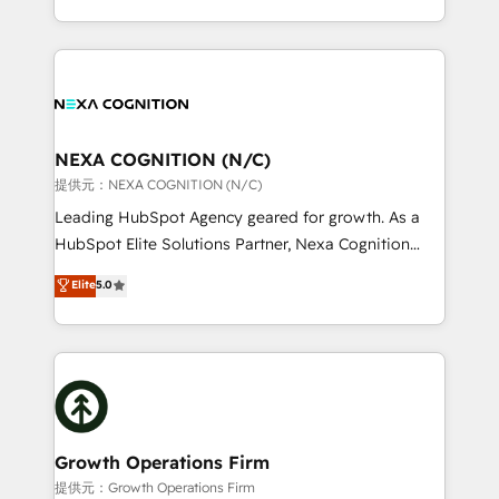
Solutions and Growth Solutions. As a fully
HubSpot Elite Solutions Partners and devout CRM
accredited and five-star rated firm, Wendt Partners
nerds who can harness HubSpot’s custom digital
brings a deep bench of expertise to each client
tools to improve each touchpoint of your customer
engagement. In addition, we are SOC 2, ISO 27001,
experience. Working hand-in-hand with your team,
GDPR and HIPAA compliant for global IT security
we’ll assemble a RevOps machine that drives more
standards.
traffic, generates better leads and crushes your
NEXA COGNITION (N/C)
revenue goals. We've worked with thousands of
提供元：NEXA COGNITION (N/C)
HubSpot customers and we'd love to work with you
Leading HubSpot Agency geared for growth. As a
too! Clients come to us for: Advanced CRM solutions
HubSpot Elite Solutions Partner, Nexa Cognition
System Integrations both Custom and Native to
ranks in the top 1% of global HubSpot Partners and
Elite
5.0
HubSpot Data System Migrations between systems
has been one of the longest-standing partners since
to HubSpot New lead generation strategies Time-
2012. We empower businesses to harness the full
saving automations Fresh growth campaigns Robust
potential of HubSpot by combining strategic
help desk Unified revenue operations Dynamic
insights with technical excellence, we deliver
website development Award-winning creative
bespoke HubSpot solutions tailored to drive
design We live and breathe HubSpot and are ready
measurable growth and operational efficiency. Why
to take on real challenges!
Choose Nexa Cognition? 🚀 HubSpot Expertise: Our
Growth Operations Firm
certified team specialises in CRM implementation,
提供元：Growth Operations Firm