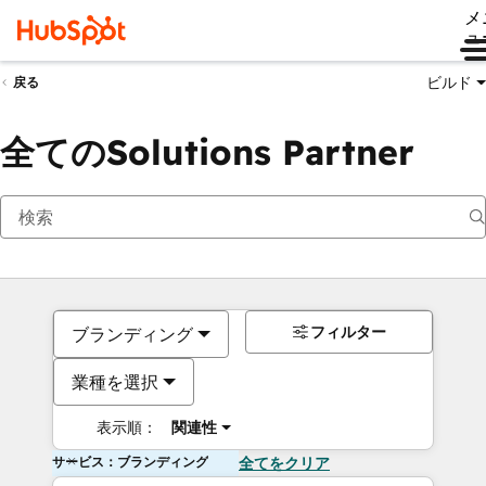
メ
ュ
ビルド
戻る
全てのSolutions Partner
フィルター
ブランディング
業種を選択
表示順：
関連性
サービス：ブランディング
全てをクリア