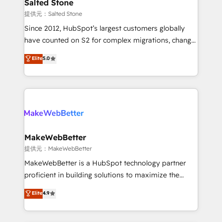
we turn complexity into clarity, human at global
Salted Stone
scale. 🏆 HubSpot’s CEO called us “the partner of the
提供元：Salted Stone
future.” Others agree it is proof of trust built through
Since 2012, HubSpot’s largest customers globally
measurable impact.
have counted on S2 for complex migrations, change
management, systems integration, and creative
Elite
5.0
solutions that deliver measurable impact and
transform brand experiences As one of the few full-
service creative agencies in the HubSpot
ecosystem, we blend strategy, technology, & award-
winning design to build scalable, globally
regionalized HubSpot websites, integrated
marketing campaigns, & RevOps frameworks that
MakeWebBetter
fuel long-term success We connect the entire
提供元：MakeWebBetter
customer lifecycle through seamless integrations,
MakeWebBetter is a HubSpot technology partner
ensure long-term adoption with change-
proficient in building solutions to maximize the
management programs, and align marketing, sales,
operational efficiency of HubSpot. The fastest-
Elite
4.9
and service to drive sustainable growth With 6 key
growing tech-enabler & facilitator, MakeWebBetter,
HubSpot accreditations and experience across
hands you the blend of HubSpot expertise &
hundreds of organizations in dozens of industries,