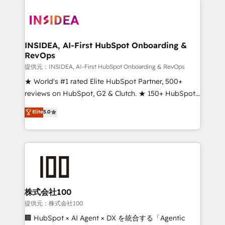
INSIDEA, AI-First HubSpot Onboarding &
RevOps
提供元：INSIDEA, AI-First HubSpot Onboarding & RevOps
★ World's #1 rated Elite HubSpot Partner, 500+
reviews on HubSpot, G2 & Clutch. ★ 150+ HubSpot
Certified Experts & Trainers across the team ★
Elite
5.0
1,500+ implementations across five continents ★ AI-
First, RevOps-led, Onboarding obsessed ★
Company of the Year 2024/25 INSIDEA helps
growing companies turn HubSpot into a revenue
engine. We onboard your team, migrate your data,
and build AI-powered workflows that drive adoption
from week one, in your time zone. What we do ➤
株式会社100
Onboarding: Live in weeks, with workflows built
提供元：株式会社100
around your business, not a template. ➤ Migration:
🏢 HubSpot × AI Agent × DX を統合する「Agentic