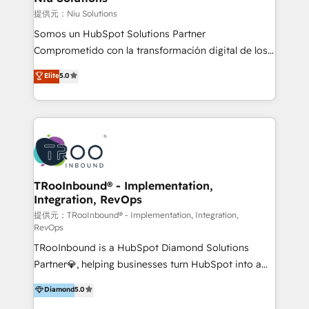
generar resultados medibles. Apoyamos a empresas
提供元：Niu Solutions
de construcción, educación, tecnología, retail, e-
Somos un HubSpot Solutions Partner
commerce, salud, financieras, seguros y servicios,
Comprometido con la transformación digital de los
ayudándolas a conectar sistemas, escalar equipos y
procesos comerciales de las empresas en
Elite
5.0
tomar decisiones basadas en datos. 🌎 Highlights:
Latinoamérica, con un enfoque en Marketing, Ventas
5+ años como partner HubSpot 100+
y Servicio al Cliente. Somos un equipo de trabajo
implementaciones en LATAM y EE. UU. Expertise en
multidisciplinario de alto rendimiento, con
integraciones vía API Top #7 HubSpot Partner
conocimiento y experiencia enfocado en: 1.
LATAM 2025 🏆 Impulsamos crecimiento con CRM +
Optimizar la eficiencia operativa de nuestros
IA en múltiples industrias. 👉 ¿Listo para transformar
clientes 2. Mejorar la experiencia del cliente 3.
tus procesos comerciales?
Asegurar resultados medibles Nos especializamos
TRooInbound® - Implementation,
Integration, RevOps
en bancos, seguros, e-commerce, Desarrolladores
Inmobiliarios y Empresas Distribuidoras de
提供元：TRooInbound® - Implementation, Integration,
RevOps
Productos
TRooInbound is a HubSpot Diamond Solutions
Partner💎, helping businesses turn HubSpot into a
scalable growth engine. We work with startups, mid-
Diamond
5.0
market, and enterprise teams to maximize