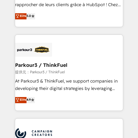
business services. We prepare a customized
rapprocher de leurs clients grâce à HubSpot ! Chez
business case that demonstrates the value and
DIGITALISIM, nous avons l'intime conviction que la
Elite
5.0
impact of your digital transformation, including a
réussite des entreprises passe par l’innovation web,
detailed financial rationale with a focus on ROI and
le marketing digital, et la relation client ! C'est
TCO. As a trusted extension of your team, we
pourquoi, nos experts sont à la fois capables de
believe in the power of partnership. Together, we
gérer votre projet de création de site internet, votre
embark on a transformational journey that sets your
référencement, votre stratégie digitale et le pilotage
business up for long-term success. Unlock your
et l'intégration d'HubSpot ! Les grandes phases d'un
business. If not now, when?
projet HubSpot avec DIGITALISIM : 🧽 Nettoyage,
Parkour3 / ThinkFuel
migration et intégration des bases de données. 🚀
提供元：Parkour3 / ThinkFuel
Développement des interfaces avec vos logiciels
At Parkour3 & ThinkFuel, we support companies in
métiers ⚙️ Configuration de la plateforme HubSpot
developing their digital strategies by leveraging
📈 Configuration de rapports et tableaux de bord 🤝
technologies and automating their marketing and
Elite
4.9
Book Process & Guidelines utilisateurs 🎓
sales processes to generate growth. Our offer spans
Formations des utilisateurs
from Strategy to Operations. We specialize in CRM
onboarding and implementation, web design, sales
& marketing automation, and digital marketing. With
extensive experience working with tech companies