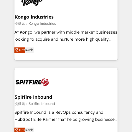
exactly where your marketing budget is being used
Streamz and Michelin.
and how. In a few months, you can boost leads, ROI
and overall revenue to a level not feasible with
Kongo Industries
traditional methods. If you’re a frustrated marketing
提供元：Kongo Industries
manager or business owner sick of wasting budget
At Kongo, we partner with middle market businesses
with generic agencies and their outdated methods,
looking to acquire and nurture more high quality
we are here to help. We help ambitious businesses
leads. We use digital media, marketing cloud,
Elite
5.0
just like yours attract more high-quality leads
automation and software integration to drive sales
throughout each stage of the buying cycle with
and, deliver clarity on marketing expenditure.
conversion-ready websites, engaging content
specifically targeted to your key audiences and
enable sales teams with the process, technology and
training to smash targets.
Spitfire Inbound
提供元：Spitfire Inbound
Spitfire Inbound is a RevOps consultancy and
HubSpot Elite Partner that helps growing businesses
design predictable, scalable revenue-driving
Elite
5.0