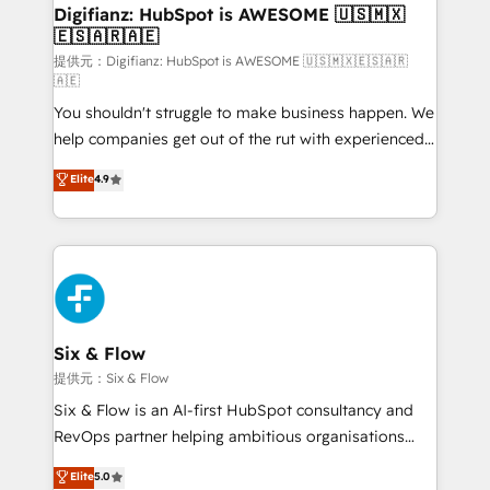
framework, meaning we've been accredited by
Digifianz: HubSpot is AWESOME 🇺🇸🇲🇽
🇪🇸🇦🇷🇦🇪
HubSpot and vetted by the CCS, which means we
can support public sector companies as well the
提供元：Digifianz: HubSpot is AWESOME 🇺🇸🇲🇽🇪🇸🇦🇷
🇦🇪
other ones listed in our profile. Our services: -
You shouldn't struggle to make business happen. We
HubSpot implementation - HubSpot CMS website
help companies get out of the rut with experienced,
build We can do lots of things. But everything we do
process-oriented teams implementing HubSpot
is there for you to: - Grow revenue, and run your
Elite
4.9
Marketing, Sales, Service, CMS and Operations Hub,
business more efficiently - Build stronger
so selling and actually engaging with your customers
relationships with customers - Make better
feels easy and pain-free. We are a top ranked
decisions with data - Find a new voice and reach
HubSpot Elite Partner, winner of Rookie of the Year
more people - Get the most out of your HubSpot
and Customer First Awards, 4.9/5 rating in HubSpot
investment
Reviews and 4.9/5 rating in Clutch Reviews. Digifianz
helps the following industries: logistics & 3PL, home
Six & Flow
improvement & construction, branding and
提供元：Six & Flow
commercialization, real estate, health, education,
Six & Flow is an AI-first HubSpot consultancy and
SaaS, Software Dev & IT and consulting, make the
RevOps partner helping ambitious organisations
most out of their HubSpot experience operating in
grow with clarity, confidence, and intelligence.
Elite
5.0
the United States, EU, UAE, Mexico and Latin
Operating across the UK, Netherlands, Ireland, and