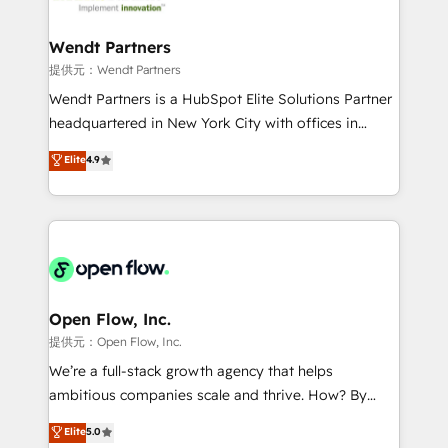
strive for optimal customer processes and
and APAC. We are HubSpot's top-ranked Advanced
experiences. Systony – We believe you can grow!
Implementation Certified Partner and we contribute
Wendt Partners
to their advisory council. We strive to do 'good work
提供元：Wendt Partners
with good people' and have worked with incredible
Wendt Partners is a HubSpot Elite Solutions Partner
brands. You can see some of them on our website,
headquartered in New York City with offices in
along with plenty of case studies.
Toronto, London and Melbourne. As a global
Elite
4.9
HubSpot partner, we specialize in working with
sophisticated B2B companies to implement the
HubSpot CRM platform across client organizations.
Our vertical market expertise includes
industrial/manufacturing, professional services,
architecture/engineering/construction (AEC),
distribution, commercial real estate, technology,
Open Flow, Inc.
finserv/fintech, IT managed services, transportation
提供元：Open Flow, Inc.
& logistics, energy/solar, staffing and recruiting,
We’re a full-stack growth agency that helps
media, healthcare and government contractors. Our
ambitious companies scale and thrive. How? By
scope of services encompasses Platform Solutions,
upgrading and streamlining every single revenue-
Elite
5.0
Technical Solutions, Enablement Solutions, Digital
generating aspect of your business. We’re proud