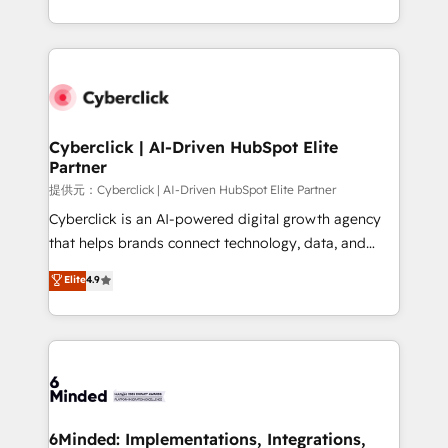
America. From casual user to super fan: make
Canada, we’ve delivered thousands of successful
HubSpot an experience you LOVE!
HubSpot projects for mid-market and enterprise
clients worldwide, with over 10 years experience. We
combine HubSpot, data, and AI to design connected
go-to-market systems that align people, process,
and technology for predictable, scalable revenue
Cyberclick | AI-Driven HubSpot Elite
Partner
growth. Our expertise spans RevOps, CRM and data
architecture, AI enablement, and strategic marketing,
提供元：Cyberclick | AI-Driven HubSpot Elite Partner
delivered through our proprietary FLAIR framework
Cyberclick is an AI-powered digital growth agency
for responsible AI adoption. As a HubSpot Elite
that helps brands connect technology, data, and
Partner and ISO 27001:2022 certified consultancy,
creativity to achieve measurable results. Founded in
Elite
4.9
we blend strategy, creativity, and technology to help
Barcelona and operating across Spain, LATAM, and
organisations scale smarter and grow stronger.
the UK, we support global companies in building
smarter marketing, sales, and customer success
strategies. As the only HubSpot Elite Partner in
Iberia (Spain & Portugal), we combine human insight
with intelligent automation to drive sustainable
growth. Our multidisciplinary team designs solutions
6Minded: Implementations, Integrations,