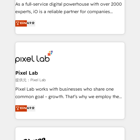
CRM and marketing data, not just implement a
As a full-service digital powerhouse with over 2000
system - Accelerate impact with a partner who
experts, iO is a reliable partner for companies
understands both strategy and technology
looking to strengthen their position in the fields of
Elite
4.9
marketing, technology, content, strategy and
creation. iO combines in-depth knowledge on both
the marketing and technology end of HubSpot,
creating impactful inbound marketing strategies
from end-to-end. Teams of marketing specialists,
developers, copywriters and designers work side by
side to meet the specific demands of every client
Pixel Lab
and project. Dedicated HubSpot teams combine all
提供元：Pixel Lab
skills for HubSpot projects from strategy to
Pixel Lab works with businesses who share one
implementation and training. Skilled in-house
common goal – growth. That’s why we employ the
developers are building HubSpot CMS websites and
latest innovations in disruptive technology in our
Elite
4.9
complex API integrations with external platforms.
approach to web design, sales enablement and
Working from several campuses across Belgium, The
inbound marketing that deliver month-on-month
Netherlands, Denmark and Sweden, iO currently
growth for our client's businesses. These methods
supports the growth of big and small companies
are confirmed by data-driven results so you can see
such as Brussels Airport, Volvo, Farmaline, Agilitas,