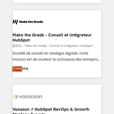
Accreditation, securely sync data across... 🔄 any
HubSpot into a genuine growth engine. Named
apps, in any direction. Stuck on your old CRM..?
HubSpot's Global Partner of the Year in 2024,
Migrate | seamlessly off your old CRM onto a clean
consistently ranked among their top 5 partners
new HubSpot portal with Advanced Website and
worldwide, and with over 15 years in the ecosystem,
CRM Migrations using our in-house "HubScrub" Tool.
Huble has built a track record that speaks for itself.
One company, one operating model, delivering
Make the Grade - Conseil et intégrateur
HubSpot
across offices and consulting teams in the UK, USA,
Canada, Germany, France, Belgium, Singapore, and
提供元：Make the Grade - Conseil et intégrateur HubSpot
South Africa. Certified compliant with ISO/IEC
Société de conseil en stratégie digitale, notre
27001:2022 and ISO 9001:2015 across all seven
mission est de soutenir la croissance des entreprises
international offices and 175+ employees.
B2B à travers l’acquisition de nouveaux clients,
Elite
4.9
l'intégration CRM et le développement des revenus
auprès de vos comptes existants. En France et à
l'international, nous travaillons avec des ETI
ambitieuses, des grands groupes voulant aller au-
delà d’une simple transformation digitale et des
startups florissantes. Nos 3 grandes expertises sont :
➤ L’intégration de CRM et de méthodologie RevOps
Vonazon ⚡ HubSpot RevOps & Growth