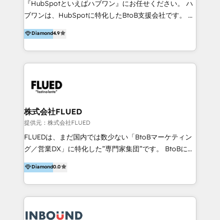
『HubSpotといえばハブワン』にお任せください。 ハ
come formatori ufficiali per l'adozione del CRM in
ブワンは、HubSpotに特化したBtoB支援会社です。 ノ
azienda: il tasso di utilizzo dello strumento è oltre il
ーコードCMS構築、CRM／MA／SFAの設計・運用、他
Diamond
4.9
50% più alto tra i nostri clienti rispetto le altre
システムAPI連携・開発、営業定着支援、カスタマーサ
aziende. Lavoriamo con aziende B2B tra i 5 e i 35
クセス体制の設計まで、ワンストップ完結できる支援体
milioni di fatturato per migliorare l’efficienza dei
制を整えています。 HubSpotの導入支援だけでなく、
processi, allineare marketing e vendite, e
現場で使い続けられる仕組み、売上と効率を両立するシ
massimizzare il ritorno sugli investimenti.
ナリオ設計まで含めてご提案。「導入して終わり」では
なく「成果が出るまで動き続ける」パートナーであるこ
と。それが、ハブワンのスタンスです。 また、
株式会社FLUED
HubSpotはもちろん、ferret One、WordPress、
提供元：株式会社FLUED
Movable Type（Power CMS）などの各種CMSを活用
FLUEDは、まだ国内では数少ない「BtoBマーケティン
し、延べ100社以上のBtoB企業のサイト制作経験をもと
グ／営業DX」に特化した”専門家集団”です。 BtoBに特
に、ウェブマーケテイング担当者が本当に使いやすいノ
化し、WEB制作や広告運用などのオンライン施策か
Diamond
0.0
ーコードテーマテンプレートを独自開発。 企業のさま
ら、インサイドセールスや展示会などのオフライン施策
ざまな課題やニーズに対して「戦略、設計・デザイン、
まで支援しています。 「経験豊富な”専門家集団”によ
開発、運用」まで段階に合わせ、誠実なアドバイスと的
るプロジェクト参加型の支援」で、戦略・企画などのコ
確な対応をすることで、貴社のビジネスを成功に導く
ンサルティング領域から、制作・運用・代行などの
『最適なハブ』になります。 ーーーーーーーーーーー
BPO・実務まで幅広いご支援が可能です。 また、2022