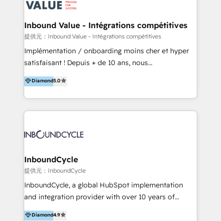
ーーーーーーーーーーーーーーーーーーー 【プロジェ
年に国内初のBtoB営業DXに関する書籍『業務効率化か
クトの主な進め方】 -オンライン無料相談（初回60〜
らはじめるBtoB営業DX BtoB営業もここまでデジタル
Inbound Value - Intégrations compétitives
90分程度） -現状課題の抽出、現実的な目標の確認 -要
化できる! 」を出版いたしました。 HubSpotの導入／
提供元：Inbound Value - Intégrations compétitives
件整理、必要十分なHubSpot製品の組合せのご提案 -お
活用支援以外にも、下記のようなサービスを提供してい
Implémentation / onboarding moins cher et hyper
見積り提示・ご承認、スケジュール決定、プロジェクト
ます。 - ABMターゲット定義 / リスト作成 - カスタマ
satisfaisant ! Depuis + de 10 ans, nous
キックオフ -マーケティング戦略策定（KGI）、ウェブ
ージャーニー設計 - CRM / MA / SFAの設計 / 構築 / 定
accompagnons des entreprises dans
戦略・戦術の設計（KPI） -全体導線遷移設計、ビジュ
Diamond
5.0
着 - WEB / LP / BtoB-EC制作 - WEB広告(Google/FB
l’automatisation de leur croissance digitale via
アルデザイン制作 -コンテンツ制作（取材、写真・動画
他)運用 - 記事コンテンツ / 動画制作 - インサイドセー
HubSpot avec une approche compétitive. Nous
撮影、ライティングなど） -ノーコードCMSテーマテン
ルス代行 - 営業研修 / セールスイネーブルメント - ウ
aidons nos clients à générer plus de RDV en
プレート構築（CMS Hub） -顧客ライフサイクルステ
ェビナー / 展示会リード獲得 - BtoBマーケティング組
automatisant les tunnels d’acquisition digitaux. Nous
ージ定義・構築（CRM） -マーケティングシナリオ定
織構築
sommes une agence d’Inbound marketing et sales à
義・構築（Marketing Hub） -営業パイプラインの定
Paris, Montpellier et Rennes.
義・構築（Sales Hub） -外部システム連携
InboundCycle
（Salesforce,SanSan,freeeなどとのデータ連携） -テ
提供元：InboundCycle
スト公開・ブラウザチェック -本番公開、操作レクチャ
ー・マニュアル作成 -運用支援開始 ーーーーーーーーー
InboundCycle, a global HubSpot implementation
ーーーーーーーーーーーーーーーーーーーーー まずは
and integration provider with over 10 years of
ハブワンにお気軽にご相談ください。
experience, serves businesses in diverse industries.
Diamond
4.9
With offices in Spain, Chile, Mexico, and Brazil, our