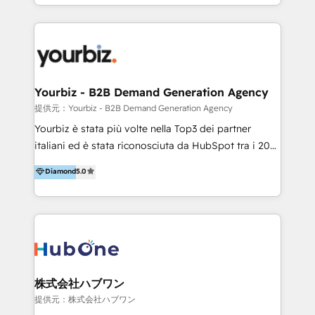
HubSpot’s full potential through: 💎HubSpot Audits,
Management & Optimization 💎RevOps-powered
HubSpot Onboarding & CRM Implementation 💎
Brand Development, Growth Strategy, AI SEO &
Performance Marketing 💎Data Migration & Custom
Integrations 💎Go-To-Market (GTM) Strategies &
Yourbiz - B2B Demand Generation Agency
Account-Based Marketing 💎CMS Development &
提供元：Yourbiz - B2B Demand Generation Agency
Conversion-Focused Websites With a 5.0⭐average
Yourbiz è stata più volte nella Top3 dei partner
rating and 140+ verified client reviews on the
italiani ed è stata riconosciuta da HubSpot tra i 20
HubSpot Ecosystem, TRooInbound is trusted by
migliori partner EMEA per la gestione del cliente.
Diamond
5.0
businesses globally for consistent delivery and high
Stiamo accompagnando oltre 100 aziende nella
client satisfaction. With deep HubSpot expertise and
digitalizzazione e ottimizzazione dei processi di
a focus on performance, we build systems that scale
marketing e vendita. Il nostro metodo DAM è stato
across marketing, sales, and service. Ready to grow
validato da oltre 350 manager: inizia con una precisa
your business with a proven and reliable HubSpot
mappatura dei canali di acquisizione dei contatti e
Diamond Partner? 👉Connect with TRooInbound
dei processi aziendali. Siamo accreditati da
today (https://www.trooinbound.com/contact-us)
HubSpot come fornitore ufficiale per le integrazioni
株式会社ハブワン
tra il CRM e altri sistemi aziendali, tra cui SAP,
提供元：株式会社ハブワン
AS400, TeamSystem. HubSpot ci ha riconosciuto