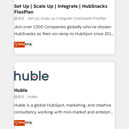
Award 🏆2020 Elite Solutions Partner 🏆2019
Set Up | Scale Up | Integrate | HubSnacks
FlexPlan
Integrations HubSpot Impact Award 🏆2019
Marketing Enablement HubSpot Impact Award 🏆
提供元：Set Up | Scale Up | Integrate | HubSnacks FlexPlan
2018 Website Design HubSpot Impact Award 🏆2017
Join over 1,500 Companies globally who've chosen
Website Design HubSpot Impact Award 🏆2016
HubSnacks as their on-ramp to HubSpot since 2014
Growth-Driven Design Agency of the Year 🏆2016
Simple pay-as-you-go plans that accelerate value...
Elite
4.9
Sales Enablement HubSpot Impact Award 🏆2015
1️⃣ Set Up | Onboarding New or Check-fixing existing
Growth-Driven Design Agency of the Year 🏆2015
HubSpot portals 2️⃣ Scale Up | 100% HubSpot Task
Became the 5th Agency to reach Diamond 🏆2014
Execution... Global 24/7 ... All Experts 3️⃣ Integrate |
HubSpot COS Performance Award 🏆2014 HubSpot
your entire Tech Stack with Custom Integrations
COS Design Award 🏆2013 HubSpot Marketplace
Slash months from your API Integration project... ⬅️
Provider of the Year 🏆2011 Became a HubSpot
Click "Contact Business" ⬅️ to access 150+ Kickstart
Partner 📆Founded in 1997
Integration templates that put HubSpot in the center
Huble
of your tech stack, syncing... 🛍️ Shopify or
提供元：Huble
WooCommerce 💲 Stripe or Paypal 💰 Sage or
Huble is a global HubSpot, marketing, and creative
Netsuite 🤖 Google or Microsoft ✍️ DocuSign or
consultancy working with mid-market and enterprise
PandaDoc 🌐 Avalara or Quaderno HubSnacks holds
businesses. We go beyond implementation, shaping
Elite
4.9
the rare Advanced "Custom Integrations"
the strategy, processes, and teams that turn