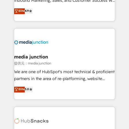
Inbound Marketing, Sales, and Customer Success We
specialize in driving revenue growth for companies
Elite
4.9
across industries through tailored marketing, sales,
and customer success strategies, utilizing RevOps
methodologies. As Latin America's largest HubSpot
partner and a global leader in education market, we
offer unparalleled insights. Operating in five
countries—Brazil, UAE (Abu Dhabi/Dubai/Sharjah),
Mexico, USA, and Portugal—we've executed over a
media junction
hundred successful operations. Our approach,
提供元：media junction
rooted in RevOps principles, integrates analysis,
We are one of HubSpot's most technical & proficient
training, planning, and qualification. Leveraging
partners in the area of re-platforming, website
technology, data analytics, CRM optimization, and
design & development. We specialize in multi-hub
Elite
5.0
inbound marketing tactics, we focus on
implementations for mid-market & enterprise
understanding, nurturing, and converting leads.
companies. We are woman-owned, powered by
Partner with us to unlock your business's full
coffee, and we ❤️ dogs. We produce award-winning
potential and achieve sustained growth in today's
work for our clients. 🏆2023 Technical Expertise
competitive market.
Impact Award 🏆2022 Technical Expertise Impact
Award 🏆2022 Platform Migration Excellence Impact