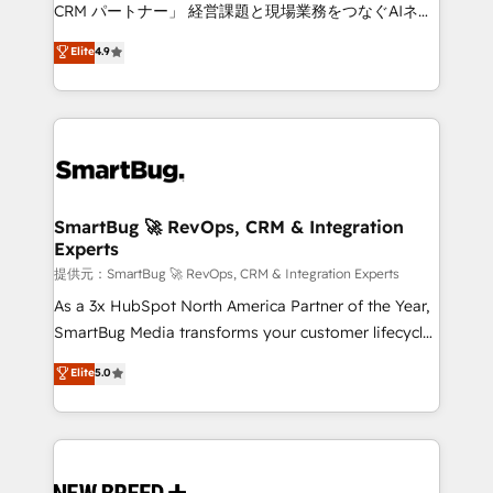
Move from any legacy CRM. Zero downtime, full data
CRM パートナー」 経営課題と現場業務をつなぐAIネイ
integrity. ➤ Implementation: Configure HubSpot to
ティブ・エージェンシーとして、HubSpot Eliteの実装
Elite
4.9
run your revenue process. Sales, marketing, and
力で顧客フロント業務を再設計します。 💡 100inc は何
service wired together. ➤ AI and Integrations: Layer
をする会社か？ HubSpotを共通基盤に、AIエージェン
Breeze AI, custom agents, and APIs to remove
トを組み込んだ顧客フロント業務（マーケティング・営
manual work. ➤ Ongoing Management: Monthly
業・CS）を組織全体で設計・実装する日本のAIネイテ
tune-ups, feature rollouts, adoption coaching. Buying
ィブ・エージェンシーです。事業部・グループ会社・部
HubSpot, switching to it, or reviving a stale portal?
門が分立する組織で、データと業務プロセスのサイロ化
We are built for the work.
を、CRMを軸とした全社共通基盤に再構築します。意
SmartBug 🚀 RevOps, CRM & Integration
Experts
思決定者・PMO・現場担当者に並走します。 1️⃣
HubSpot導入・活用支援 顧客データの一元化から、
提供元：SmartBug 🚀 RevOps, CRM & Integration Experts
GTMの見える化・自動化まで。全Hub統合運用、デー
As a 3x HubSpot North America Partner of the Year,
タ品質設計、グループ横断のCRM統合に対応します。
SmartBug Media transforms your customer lifecycle
2️⃣ AIエージェント組織構築 営業・マーケティング業務
into a revenue engine. Our unified ecosystem
Elite
5.0
の一部をAIが自律実行する組織への移行を設計・実装。
includes specialized divisions Globalia (AI &
Breeze・Claude等をHubSpotと連携させ、役割定義・
Software) and Point Success Media (Paid Media),
運用ルール・成果指標まで含めて設計します。 3️⃣ 全社
making this the official home for all three brands. 🔄
DX × AI推進のPMO伴走支援 複数部門をまたぐDX×AI変
Implementation & Integration - Seamless migrations
革を、構想から実装・定着までPMOとして主導。「設
and system integrations powered by Globalia’s