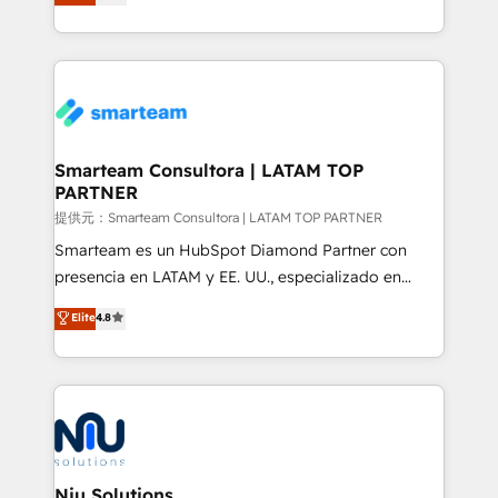
strategies. With offices in South Africa and London,
we take a RevOps-led approach that aligns sales,
marketing & service, breaks down silos, and gives
teams the clarity to operate efficiently and with
confidence. We deliver end to end strategy and
implementation, aligning people, processes, data
and technology around a single source of truth to
Smarteam Consultora | LATAM TOP
PARTNER
support sustainable growth and better decision-
making. Working with clients locally and globally, our
提供元：Smarteam Consultora | LATAM TOP PARTNER
expertise includes HubSpot onboarding and CRM
Smarteam es un HubSpot Diamond Partner con
implementation, automation, sales and customer
presencia en LATAM y EE. UU., especializado en
experience strategy, web development, integrations,
implementaciones de HubSpot, integraciones API y
Elite
4.8
and data-driven campaigns. Winners of the first
optimización de procesos comerciales con IA. Con
Global HEART Award, Yamini Rogan, CEO of
más de 6 años de experiencia, hemos liderado 100+
HubSpot said "We love the impact you are having in
implementaciones conectando HubSpot con SAP,
the community - we are so glad to work with you."
ERPs, e-commerce, plataformas financieras,
Connect with us to see how we can do better and be
WhatsApp y sistemas logísticos. Nuestro equipo
better together 🏆
multicultural trabaja en español, inglés y portugués,
uniendo visión estratégica y excelencia técnica para
Niu Solutions