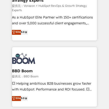
Strategy Experts
pour aligner les équipes marketing, commerciales et
support client (data migration, synchronisation API,
提供元：Vonazon ⚡ HubSpot RevOps & Growth Strategy
Experts
audit et maintenance) ➤ La création de sites internet
As a HubSpot Elite Partner with 150+ certifications
de conversion qui transforment les visiteurs en
and over 5,000 successful client engagements,
opportunités d'affaires ➤ La mise en place de
Vonazon turns marketing complexity into
stratégies d'acquisition marketing (SEO, SEA,
Elite
5.0
measurable, scalable growth. From onboarding to
inbound, automatisation marketing, ABM, IA,
enterprise-grade campaigns, our in-house team
emailing) Informations clés : - 10 ans d'expérience -
builds scalable strategies that drive long-term
100+ intégrations CRM HubSpot réussies - 40
revenue. ⚙️ HubSpot Integration & Optimization •
experts conseil - 150 certifications HubSpot
Seamless CRM, CMS, and automation setup •
cumulées
Complex platform migrations and data cleanups •
Custom APIs and third-party integrations 📈 End-to-
BBD Boom
End Revenue Acceleration • Lifecycle marketing and
提供元：BBD Boom
pipeline growth programs • Sales enablement tools
💥 Helping ambitious B2B businesses grow faster
and CRM optimization • Retention strategies with
with HubSpot. Performance and ROI focused. 💥
customer journey mapping 🏅 Elite-Level HubSpot
BBD Boom is the HubSpot partner that can help you
Elite
5.0
Execution • 750+ onboardings and 2,000+
to HubSpot Better. We work with your teams to
implementations • Deep expertise across marketing,
solve all your HubSpot challenges and improve user