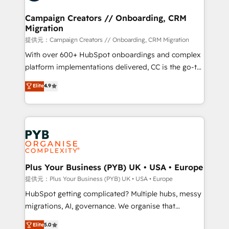
and manufacturers since 2002, we are committed to
empowering our clients and developing their
Campaign Creators // Onboarding, CRM
Migration
autonomy. Get to grips with HubSpot through
guided implementation and seamless integration of
提供元：Campaign Creators // Onboarding, CRM Migration
the CRM platform into your digital ecosystem. Would
With over 600+ HubSpot onboardings and complex
you like support in deploying your inbound
platform implementations delivered, CC is the go-to
marketing strategy? We'll provide support tailored
Elite Solutions Partner for businesses ready to
Elite
4.9
to your needs and sales objectives. With 125+
migrate, replatform, and scale smarter. We specialize
certifications, we are part of the most certified
in high-impact CRM and CMS migrations and
Canadian agencies, and we both hold Onboarding
onboarding from platforms like Salesforce, NetSuite,
Accreditations. Based in Canada (coast to coast), our
Zoho, Pardot, Marketo, Microsoft Dynamics, Wix,
services are offered in both English & French.
WordPress and legacy CRMs, turning fragmented
systems into unified, growth-ready HubSpot
architectures that accelerate revenue operations and
Plus Your Business (PYB) UK • USA • Europe
performance. - Multi-object CRM migration, cleanup,
提供元：Plus Your Business (PYB) UK • USA • Europe
and implementation. - Pre-built and custom
HubSpot getting complicated? Multiple hubs, messy
integrations across your full tech stack. - Custom
migrations, AI, governance. We organise that
object setup, CMS builds, and full-funnel automation.
complexity, so your team can put HubSpot to work...
Elite
5.0
- Dashboards, lifecycle campaigns, and lead