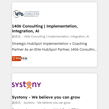
help businesses grow through technology, creativity,
Data Migration & Custom Integration
AI and strategy. For over 12 years, we’ve delivered
500+ HubSpot implementations, building end-to-
end solutions that integrate CRM, AI automation,
inbound and loop marketing, content, and digital
1406 Consulting | Implementation,
Integration, AI
creativity. Our multicultural team works in Spanish,
Portuguese, and English to design scalable strategies
提供元：1406 Consulting | Implementation, Integration, AI
that drive measurable growth. 🌎 Highlights: • 10+
Strategic HubSpot Implementation + Coaching
years as a HubSpot partner. • 2023 Impact Awards:
Partner As an Elite HubSpot Partner, 1406 Consulting
Platform Migration Excellence. • Top 3 Partner of the
helps mid-market revenue teams transform how
Elite
5.0
Year LATAM 2022, 2023, 2024, 2025. • Partner of the
they sell, market, and serve. We don't just build your
Year 2024. • Organizer of Aliados.ai (AI, marketing &
HubSpot—we teach your team to own it, then stay
tech global congress). 👉 Ready to scale your
to help you keep winning. What We Do ⚙️ CRM
business with HubSpot? Let Cebra’s experts help
Implementations across Marketing, Sales, Service,
you grow faster, smarter, and with impact.
Data & Content 📈 Sales & Marketing Alignment +
Revenue Team Enablement 🤖 Breeze AI & Custom
Agent Creation 🔄 Custom Integrations & Data
Systony - We believe you can grow
Migration Why 1406 We become part of your team.
提供元：Systony - We believe you can grow
Your team learns while we build. We fix what others