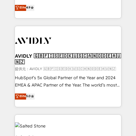
Strategy: Activate Breeze Agents, configure HubSpot
North America. Avec plus de 115 experts en
Elite
4.9
AI, & maximize AEO with tailored AI services. 🧩
marketing automation, Growth, Revops, CRM et
Integrations: Extend HubSpot with custom
webdesign. Markentive is both a consulting firm, a
integrations, hosting, & maintenance.
digital agency and an integrator. With over 115
experts in marketing automation, growth, revops,
CRM and webdesign (We focus on EMEA - USA
customers).
AVIDLY 🇬🇧🇫🇮🇸🇪🇩🇰🇺🇸🇨🇦🇳🇴🇩🇪🇦🇺
🇳🇿
提供元：AVIDLY 🇬🇧🇫🇮🇸🇪🇩🇰🇺🇸🇨🇦🇳🇴🇩🇪🇦🇺🇳🇿
HubSpot’s 5x Global Partner of the Year and 2024
EMEA & APAC Partner of the Year. The world’s most
experienced and fully accredited HubSpot Solutions
Elite
5.0
Partner. 🚀 With 2,750+ HubSpot projects delivered
and 370+ specialists across EMEA, APAC and NAM,
we de-risk complex CRM programmes and
accelerate ROI across every HubSpot Hub. 🧭 From
multi-region migrations to AI-powered automation,