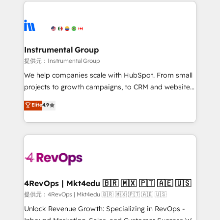
eminent solutions & integrations. Trust us to
there’s a good chance one of our globally integrated
streamline your HubSpot experience. 🚀HubSpot
teams has worked with clients just like you Let’s
Elite Partners with 10+ years of HubSpot experience
explore whether S2 is the partner you’ve been
🤝HubSpot Premier Integration partner 🤝Google
looking for...and get your next big initiative moving!
Premier Partner 2023 🌟5 HubSpot Accreditations 🌟
Instrumental Group
Won HubSpot Theme Challenge 2021 🌟INBOUND’19
提供元：Instrumental Group
HubSpot Rising Star Why us? Harnessing the full
We help companies scale with HubSpot. From small
potential of the powerful HubSpot CRM. ✔️A team of
projects to growth campaigns, to CRM and websites.
HubSpot experts backed by over 10+ years of
Hire an agency that's experienced in every inch of
Elite
4.9
HubSpot experience ✔️Flexible pricing models —
HubSpot and willing to work hand-in-hand with your
Hourly-fee (assigned one Dedicated HubSpot
team to simplify the complex and build a better
Admin); Monthly-fee (HubSpot Admin + Project
experience for your team and customers.
Manager); and Fixed Project Cost (as per
requirement). ✔️Helped over 25,000+ customers so
far with our HubSpot solutions. ✔️Bespoke apps &
on-demand bundle services. Connect with us today!
4RevOps | Mkt4edu 🇧🇷 🇲🇽 🇵🇹 🇦🇪 🇺🇸
提供元：4RevOps | Mkt4edu 🇧🇷 🇲🇽 🇵🇹 🇦🇪 🇺🇸
Unlock Revenue Growth: Specializing in RevOps -