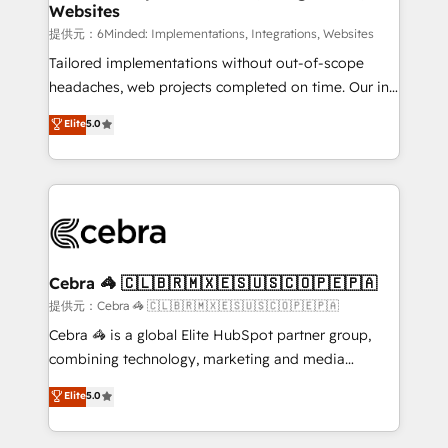
Websites
that simplify complexity, boost performance, and
turn innovation into real impact. 🌍 Highlights •
提供元：6Minded: Implementations, Integrations, Websites
HubSpot Partner since 2012 • 2022 EMEA Impact
Tailored implementations without out-of-scope
Award: Best Integration • 150+ successful HubSpot
headaches, web projects completed on time. Our in-
projects • Clients in 30+ industries • Proprietary
house team of certified CRM architects, experts,
Elite
5.0
technology for integrations • Multilingual team:
developers, designers, and marketers handles all
English, Spanish, Portuguese & Italian 👉 Grow
aspects of your HubSpot. ✨ 400+ global clients ✨
smarter with AI and HubSpot.
100+ seamless migrations from 15+ different CRMs
✨ 100,000+ hours in HubSpot projects, 75+ full Hub
implementations, and 5,000+ pages ✨ CS: Clients
generating 7-digit MRR from inbound campaigns ✨
CS: 245% organic growth & +751% new visitors for a
Cebra 🦓 🇨🇱🇧🇷🇲🇽🇪🇸🇺🇸🇨🇴🇵🇪🇵🇦
full-funnel HubSpot project ✨ CS: 415% conversion
提供元：Cebra 🦓 🇨🇱🇧🇷🇲🇽🇪🇸🇺🇸🇨🇴🇵🇪🇵🇦
boost with a new HubSpot site Recognized leaders:
Cebra 🦓 is a global Elite HubSpot partner group,
🏆 HubSpot Platform Migration Impact Award 🏆
combining technology, marketing and media
Clutch HubSpot Global Leader 🏆 Finalist: HubSpot
expertise across Latin America and Southern
Elite
5.0
Inbound Campaign of the Year 🏆 Gold AVA Digital
Europe, with teams across 7 countries. Born in Chile,
Award for Best Website 🌟 Accreditations: CRM
we combine local insight with international reach to
Implementation, HubSpot Content Experience, CRM