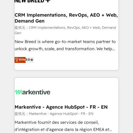
定の代行ではなく、設計の責任」を引き受け、部門横断
technical development team. - 19 HubSpot-certified
の統合・浸透・変革管理を実行します。 ▸ CMS戦略設
trainers to drive platform adoption. 📈 Revenue
CRM Implementations, RevOps, AEO + Web,
計・構築：リード獲得・CVR・SEOを前提にした情報設
Demand Gen
Generation - Full-funnel marketing and high-
計・導線設計・テンプレート設計をContent Hubで一体
performance advertising via Point Success Media. -
提供元：CRM Implementations, RevOps, AEO + Web, Demand
Gen
提供。 ▸ 既存CRM・MAからの移行支援：Salesforce・
Expert deployment of Breeze AI and custom agents
Marketo・Pardot等からの移行、カスタム設計、履歴
New Breed is where go-to-market teams partner to
to automate growth. 🏆 Elite Excellence - 8 platform
データ移行と活用設計まで。 ▸ AEO対応：ChatGPT・
unlock growth, scale, and transformation. We help
accreditations and deep HIPAA-compliance
Perplexity等のAI検索からの流入・引用を前提にコンテ
companies activate HubSpot’s AI-powered
expertise. - A team of 250+ experts dedicated to
Elite
5.0
ンツとサイト構造を最適化。 🏆 なぜ100incを選ぶの
customer platform and operationalize HubSpot’s
your resilient growth.
か？ ✓ HubSpot Eliteパートナー認定 ✓ HubSpotアワ
Loop Marketing framework through expert-led
ード受賞・HUGリーダー ✓ ISO27001:2022 /
services, smart agents, and purpose-built apps,
ISO9001:2015 取得 ✓ 400社以上の導入実績 ✓
tailored to your business. Together, we unlock
HubSpot大百科 出版 CRM・AI活用に関するご相談、現
results, fast. ⚙️CRM & RevOps: Align all Hubs to your
状整理の壁打ちなど、構想段階からお気軽にお問い合わ
buyer journey for clean data, scalability, & reporting.
せください。
🎯Demand Gen & ABM: Drive pipeline with inbound,
Markentive - Agence HubSpot - FR - EN
ABM, AEO, SEO, & paid media. 👩‍💻Web Design:
提供元：Markentive - Agence HubSpot - FR - EN
Build high-performing websites with UX, messaging,
Markentive fournit des services de conseil,
& conversion strategy that drive results. 🤖AI
d'intégration et d'agence dans la région EMEA et