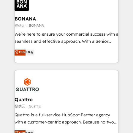
business, operational and technical requirements to
life, and creates a 360˚ view of your customer to
help your teams do more. We specialise in HubSpot
BONANA
technical services, website design and development
提供元：BONANA
as well as agency services that help set you up for
We’re here to ensure your commercial success with a
success. Now, more than ever you need to connect
seamless and effective approach. With a Senior
and align your website and marketing to sales and
team that has 10+ years of experience in HubSpot,
Elite
5.0
customer service. It's time to empower your teams
we have a deep understanding of SaaS, Business
to create great customer experiences that generate
Services and E-commerce together with Retail. We
more leads, close more business and engage your
streamline and enhance your Sales, Marketing &
customers. Let's work side-by-side to make it
Service efforts, providing insights in your
happen.
commercial operations. We're good at RevOps,
automating and optimizing your marketing, sales &
service operations with AI, designing and building
Quattro
your website, and we drive growth through Account-
提供元：Quattro
Based Marketing, SEO, SEA and many other tactics.
Quattro is a full-service HubSpot Partner agency
No worries, we will advise you in which to deploy
with a customer-centric approach. Because no two
and help you to get the best measurable ROI. This
clients have the same needs, Quattro offer a
Elite
5.0