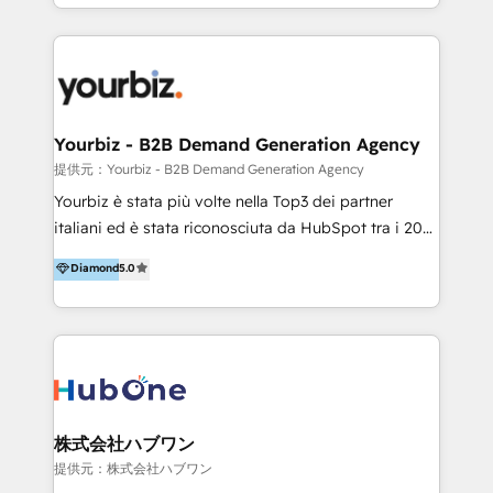
HubSpot’s full potential through: 💎HubSpot Audits,
Management & Optimization 💎RevOps-powered
HubSpot Onboarding & CRM Implementation 💎
Brand Development, Growth Strategy, AI SEO &
Performance Marketing 💎Data Migration & Custom
Integrations 💎Go-To-Market (GTM) Strategies &
Yourbiz - B2B Demand Generation Agency
Account-Based Marketing 💎CMS Development &
提供元：Yourbiz - B2B Demand Generation Agency
Conversion-Focused Websites With a 5.0⭐average
Yourbiz è stata più volte nella Top3 dei partner
rating and 140+ verified client reviews on the
italiani ed è stata riconosciuta da HubSpot tra i 20
HubSpot Ecosystem, TRooInbound is trusted by
migliori partner EMEA per la gestione del cliente.
Diamond
5.0
businesses globally for consistent delivery and high
Stiamo accompagnando oltre 100 aziende nella
client satisfaction. With deep HubSpot expertise and
digitalizzazione e ottimizzazione dei processi di
a focus on performance, we build systems that scale
marketing e vendita. Il nostro metodo DAM è stato
across marketing, sales, and service. Ready to grow
validato da oltre 350 manager: inizia con una precisa
your business with a proven and reliable HubSpot
mappatura dei canali di acquisizione dei contatti e
Diamond Partner? 👉Connect with TRooInbound
dei processi aziendali. Siamo accreditati da
today (https://www.trooinbound.com/contact-us)
HubSpot come fornitore ufficiale per le integrazioni
株式会社ハブワン
tra il CRM e altri sistemi aziendali, tra cui SAP,
提供元：株式会社ハブワン
AS400, TeamSystem. HubSpot ci ha riconosciuto