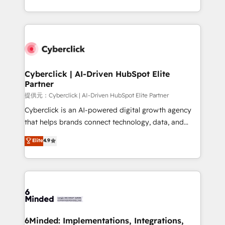
America. From casual user to super fan: make
Canada, we’ve delivered thousands of successful
HubSpot an experience you LOVE!
HubSpot projects for mid-market and enterprise
clients worldwide, with over 10 years experience. We
combine HubSpot, data, and AI to design connected
go-to-market systems that align people, process,
and technology for predictable, scalable revenue
Cyberclick | AI-Driven HubSpot Elite
Partner
growth. Our expertise spans RevOps, CRM and data
architecture, AI enablement, and strategic marketing,
提供元：Cyberclick | AI-Driven HubSpot Elite Partner
delivered through our proprietary FLAIR framework
Cyberclick is an AI-powered digital growth agency
for responsible AI adoption. As a HubSpot Elite
that helps brands connect technology, data, and
Partner and ISO 27001:2022 certified consultancy,
creativity to achieve measurable results. Founded in
Elite
4.9
we blend strategy, creativity, and technology to help
Barcelona and operating across Spain, LATAM, and
organisations scale smarter and grow stronger.
the UK, we support global companies in building
smarter marketing, sales, and customer success
strategies. As the only HubSpot Elite Partner in
Iberia (Spain & Portugal), we combine human insight
with intelligent automation to drive sustainable
growth. Our multidisciplinary team designs solutions
6Minded: Implementations, Integrations,