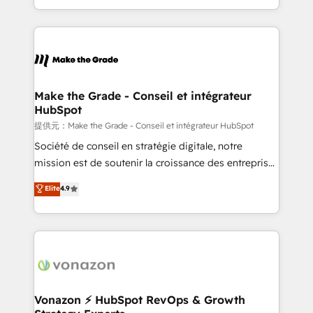
Accreditation, securely sync data across... 🔄 any
HubSpot into a genuine growth engine. Named
apps, in any direction. Stuck on your old CRM..?
HubSpot's Global Partner of the Year in 2024,
Migrate | seamlessly off your old CRM onto a clean
consistently ranked among their top 5 partners
new HubSpot portal with Advanced Website and
worldwide, and with over 15 years in the ecosystem,
CRM Migrations using our in-house "HubScrub" Tool.
Huble has built a track record that speaks for itself.
One company, one operating model, delivering
Make the Grade - Conseil et intégrateur
HubSpot
across offices and consulting teams in the UK, USA,
Canada, Germany, France, Belgium, Singapore, and
提供元：Make the Grade - Conseil et intégrateur HubSpot
South Africa. Certified compliant with ISO/IEC
Société de conseil en stratégie digitale, notre
27001:2022 and ISO 9001:2015 across all seven
mission est de soutenir la croissance des entreprises
international offices and 175+ employees.
B2B à travers l’acquisition de nouveaux clients,
Elite
4.9
l'intégration CRM et le développement des revenus
auprès de vos comptes existants. En France et à
l'international, nous travaillons avec des ETI
ambitieuses, des grands groupes voulant aller au-
delà d’une simple transformation digitale et des
startups florissantes. Nos 3 grandes expertises sont :
➤ L’intégration de CRM et de méthodologie RevOps
Vonazon ⚡ HubSpot RevOps & Growth