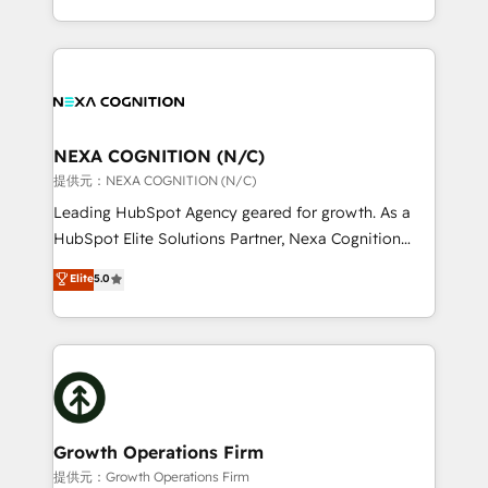
Solutions and Growth Solutions. As a fully
HubSpot Elite Solutions Partners and devout CRM
accredited and five-star rated firm, Wendt Partners
nerds who can harness HubSpot’s custom digital
brings a deep bench of expertise to each client
tools to improve each touchpoint of your customer
engagement. In addition, we are SOC 2, ISO 27001,
experience. Working hand-in-hand with your team,
GDPR and HIPAA compliant for global IT security
we’ll assemble a RevOps machine that drives more
standards.
traffic, generates better leads and crushes your
NEXA COGNITION (N/C)
revenue goals. We've worked with thousands of
提供元：NEXA COGNITION (N/C)
HubSpot customers and we'd love to work with you
Leading HubSpot Agency geared for growth. As a
too! Clients come to us for: Advanced CRM solutions
HubSpot Elite Solutions Partner, Nexa Cognition
System Integrations both Custom and Native to
ranks in the top 1% of global HubSpot Partners and
Elite
5.0
HubSpot Data System Migrations between systems
has been one of the longest-standing partners since
to HubSpot New lead generation strategies Time-
2012. We empower businesses to harness the full
saving automations Fresh growth campaigns Robust
potential of HubSpot by combining strategic
help desk Unified revenue operations Dynamic
insights with technical excellence, we deliver
website development Award-winning creative
bespoke HubSpot solutions tailored to drive
design We live and breathe HubSpot and are ready
measurable growth and operational efficiency. Why
to take on real challenges!
Choose Nexa Cognition? 🚀 HubSpot Expertise: Our
Growth Operations Firm
certified team specialises in CRM implementation,
提供元：Growth Operations Firm