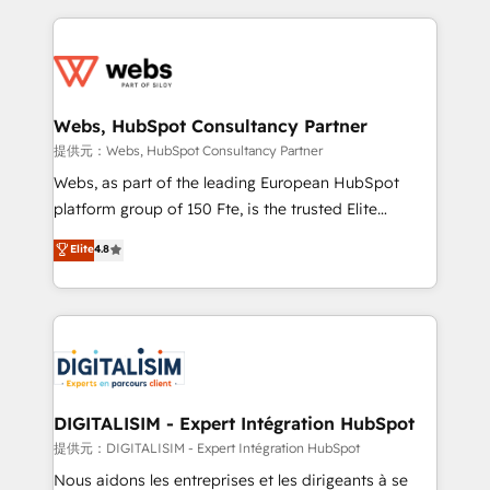
sales, and service hubs • Built-in flexibility for
adoption, sales process and marketing results.
startups to global brands
Services 📚 Onboarding your team to HubSpot for
the first time 🔧 Designing and optimising your
HubSpot set-up for better results 🌐 Website design
and build using HubSpot 🔌 Integrating HubSpot
Webs, HubSpot Consultancy Partner
with other systems 🎓 Training your teams to be
提供元：Webs, HubSpot Consultancy Partner
HubSpot pros 📊 Lead generation services using
Webs, as part of the leading European HubSpot
HubSpot Why us? - SIX HubSpot Accreditations -
platform group of 150 Fte, is the trusted Elite
awarded by HubSpot after a rigorous process for
HubSpot CRM Partner offering you a roadmap on
Elite
4.8
CRM, Solutions Architecture, Onboarding , Data
maximizing EBITDA and achieving Commercial
Migration, Custom Integration & Platform
Excellence. With our targeted processes, we
Enablement -Onboarded over 500 businesses to
strengthen your digital transformation and minimize
HubSpot -Top 1% of partners worldwide -In-house
costs. As HubSpot's Advanced Accredited CRM
team of 25+ experts Contact us today to help you
Implementation partner, we provide expertise to
get more from your investment in HubSpot.
drive your business forward. Since 2015 we are fully
www.bbdboom.com
dedicated to HubSpot and with an experienced
DIGITALISIM - Expert Intégration HubSpot
team (50+), we work with reputable companies in
提供元：DIGITALISIM - Expert Intégration HubSpot
B2B sectors such as manufacturing, SaaS and
Nous aidons les entreprises et les dirigeants à se