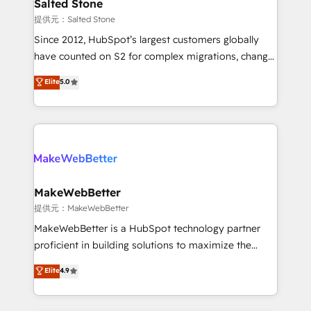
we turn complexity into clarity, human at global
Salted Stone
scale. 🏆 HubSpot’s CEO called us “the partner of the
提供元：Salted Stone
future.” Others agree it is proof of trust built through
Since 2012, HubSpot’s largest customers globally
measurable impact.
have counted on S2 for complex migrations, change
management, systems integration, and creative
Elite
5.0
solutions that deliver measurable impact and
transform brand experiences As one of the few full-
service creative agencies in the HubSpot
ecosystem, we blend strategy, technology, & award-
winning design to build scalable, globally
regionalized HubSpot websites, integrated
marketing campaigns, & RevOps frameworks that
MakeWebBetter
fuel long-term success We connect the entire
提供元：MakeWebBetter
customer lifecycle through seamless integrations,
MakeWebBetter is a HubSpot technology partner
ensure long-term adoption with change-
proficient in building solutions to maximize the
management programs, and align marketing, sales,
operational efficiency of HubSpot. The fastest-
Elite
4.9
and service to drive sustainable growth With 6 key
growing tech-enabler & facilitator, MakeWebBetter,
HubSpot accreditations and experience across
hands you the blend of HubSpot expertise &
hundreds of organizations in dozens of industries,