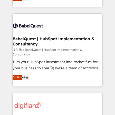
Welcome to our Profile! We help with: • CRM
nurturing sequences. - Cross-hub setup across
implementation, reports, workflows, and team
Marketing, Sales, Operations, and Service Hubs. -
training • CRM migration from Salesforce, Pipedrive,
Ongoing optimization, managed support, and
Dynamics and others • Technical projects including
scalable retainers. Let’s make HubSpot your most
custom API integrations with ERP (and other
powerful growth engine. Built to convert, scale, and
systems) • AI governance for HubSpot-centred
drive results.
operations A little about us: • Boutique 'Elite' team of
BabelQuest | HubSpot Implementation &
Consultancy
12 • 150+ clients across Sales Hub, Marketing Hub,
Service Hub, Data Hub and CMS • ISO/IEC
提供元：BabelQuest | HubSpot Implementation &
Consultancy
27001:2022, ISO 9001:2015, and ISO 42001:2023
Turn your HubSpot investment into rocket fuel for
certified - the AI management standard • GuardHub:
your business to soar 🚀 We’re a team of accredited
our AI governance framework, built on ISO 42001
HubSpot experts ready to help you. We can
Ready for the next step? Click the 👈 '𝗖𝗼𝗻𝘁𝗮𝗰𝘁
Elite
4.9
implement the platform into complex business
𝗯𝘂𝘀𝗶𝗻𝗲𝘀𝘀' button to get in touch (𝘸𝘦'𝘳𝘦 𝘴𝘶𝘱𝘦𝘳
environments, optimise what you've got and make
𝘳𝘦𝘴𝘱𝘰𝘯𝘴𝘪𝘷𝘦)
sure you can actually use it, build your website in
HubSpot or create an inbound marketing strategy
for you and execute it on HubSpot. We are on the
G-Cloud 14 CCS (Crown Commercial Service)