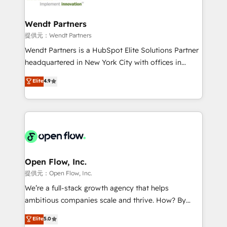
strive for optimal customer processes and
and APAC. We are HubSpot's top-ranked Advanced
experiences. Systony – We believe you can grow!
Implementation Certified Partner and we contribute
Wendt Partners
to their advisory council. We strive to do 'good work
提供元：Wendt Partners
with good people' and have worked with incredible
Wendt Partners is a HubSpot Elite Solutions Partner
brands. You can see some of them on our website,
headquartered in New York City with offices in
along with plenty of case studies.
Toronto, London and Melbourne. As a global
Elite
4.9
HubSpot partner, we specialize in working with
sophisticated B2B companies to implement the
HubSpot CRM platform across client organizations.
Our vertical market expertise includes
industrial/manufacturing, professional services,
architecture/engineering/construction (AEC),
distribution, commercial real estate, technology,
Open Flow, Inc.
finserv/fintech, IT managed services, transportation
提供元：Open Flow, Inc.
& logistics, energy/solar, staffing and recruiting,
We’re a full-stack growth agency that helps
media, healthcare and government contractors. Our
ambitious companies scale and thrive. How? By
scope of services encompasses Platform Solutions,
upgrading and streamlining every single revenue-
Elite
5.0
Technical Solutions, Enablement Solutions, Digital
generating aspect of your business. We’re proud