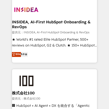
INSIDEA, AI-First HubSpot Onboarding &
RevOps
提供元：INSIDEA, AI-First HubSpot Onboarding & RevOps
★ World's #1 rated Elite HubSpot Partner, 500+
reviews on HubSpot, G2 & Clutch. ★ 150+ HubSpot
Certified Experts & Trainers across the team ★
Elite
5.0
1,500+ implementations across five continents ★ AI-
First, RevOps-led, Onboarding obsessed ★
Company of the Year 2024/25 INSIDEA helps
growing companies turn HubSpot into a revenue
engine. We onboard your team, migrate your data,
and build AI-powered workflows that drive adoption
from week one, in your time zone. What we do ➤
株式会社100
Onboarding: Live in weeks, with workflows built
提供元：株式会社100
around your business, not a template. ➤ Migration:
🏢 HubSpot × AI Agent × DX を統合する「Agentic