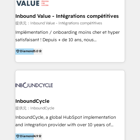
ーーーーーーーーーーーーーーーーーーー 【プロジェ
年に国内初のBtoB営業DXに関する書籍『業務効率化か
クトの主な進め方】 -オンライン無料相談（初回60〜
らはじめるBtoB営業DX BtoB営業もここまでデジタル
Inbound Value - Intégrations compétitives
90分程度） -現状課題の抽出、現実的な目標の確認 -要
化できる! 」を出版いたしました。 HubSpotの導入／
提供元：Inbound Value - Intégrations compétitives
件整理、必要十分なHubSpot製品の組合せのご提案 -お
活用支援以外にも、下記のようなサービスを提供してい
Implémentation / onboarding moins cher et hyper
見積り提示・ご承認、スケジュール決定、プロジェクト
ます。 - ABMターゲット定義 / リスト作成 - カスタマ
satisfaisant ! Depuis + de 10 ans, nous
キックオフ -マーケティング戦略策定（KGI）、ウェブ
ージャーニー設計 - CRM / MA / SFAの設計 / 構築 / 定
accompagnons des entreprises dans
戦略・戦術の設計（KPI） -全体導線遷移設計、ビジュ
Diamond
5.0
着 - WEB / LP / BtoB-EC制作 - WEB広告(Google/FB
l’automatisation de leur croissance digitale via
アルデザイン制作 -コンテンツ制作（取材、写真・動画
他)運用 - 記事コンテンツ / 動画制作 - インサイドセー
HubSpot avec une approche compétitive. Nous
撮影、ライティングなど） -ノーコードCMSテーマテン
ルス代行 - 営業研修 / セールスイネーブルメント - ウ
aidons nos clients à générer plus de RDV en
プレート構築（CMS Hub） -顧客ライフサイクルステ
ェビナー / 展示会リード獲得 - BtoBマーケティング組
automatisant les tunnels d’acquisition digitaux. Nous
ージ定義・構築（CRM） -マーケティングシナリオ定
織構築
sommes une agence d’Inbound marketing et sales à
義・構築（Marketing Hub） -営業パイプラインの定
Paris, Montpellier et Rennes.
義・構築（Sales Hub） -外部システム連携
InboundCycle
（Salesforce,SanSan,freeeなどとのデータ連携） -テ
提供元：InboundCycle
スト公開・ブラウザチェック -本番公開、操作レクチャ
ー・マニュアル作成 -運用支援開始 ーーーーーーーーー
InboundCycle, a global HubSpot implementation
ーーーーーーーーーーーーーーーーーーーーー まずは
and integration provider with over 10 years of
ハブワンにお気軽にご相談ください。
experience, serves businesses in diverse industries.
Diamond
4.9
With offices in Spain, Chile, Mexico, and Brazil, our