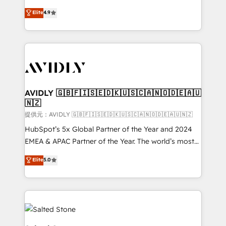
Strategy: Activate Breeze Agents, configure HubSpot
North America. Avec plus de 115 experts en
Elite
4.9
AI, & maximize AEO with tailored AI services. 🧩
marketing automation, Growth, Revops, CRM et
Integrations: Extend HubSpot with custom
webdesign. Markentive is both a consulting firm, a
integrations, hosting, & maintenance.
digital agency and an integrator. With over 115
experts in marketing automation, growth, revops,
CRM and webdesign (We focus on EMEA - USA
customers).
AVIDLY 🇬🇧🇫🇮🇸🇪🇩🇰🇺🇸🇨🇦🇳🇴🇩🇪🇦🇺
🇳🇿
提供元：AVIDLY 🇬🇧🇫🇮🇸🇪🇩🇰🇺🇸🇨🇦🇳🇴🇩🇪🇦🇺🇳🇿
HubSpot’s 5x Global Partner of the Year and 2024
EMEA & APAC Partner of the Year. The world’s most
experienced and fully accredited HubSpot Solutions
Elite
5.0
Partner. 🚀 With 2,750+ HubSpot projects delivered
and 370+ specialists across EMEA, APAC and NAM,
we de-risk complex CRM programmes and
accelerate ROI across every HubSpot Hub. 🧭 From
multi-region migrations to AI-powered automation,