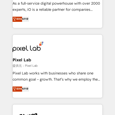
CRM and marketing data, not just implement a
As a full-service digital powerhouse with over 2000
system - Accelerate impact with a partner who
experts, iO is a reliable partner for companies
understands both strategy and technology
looking to strengthen their position in the fields of
Elite
4.9
marketing, technology, content, strategy and
creation. iO combines in-depth knowledge on both
the marketing and technology end of HubSpot,
creating impactful inbound marketing strategies
from end-to-end. Teams of marketing specialists,
developers, copywriters and designers work side by
side to meet the specific demands of every client
Pixel Lab
and project. Dedicated HubSpot teams combine all
提供元：Pixel Lab
skills for HubSpot projects from strategy to
Pixel Lab works with businesses who share one
implementation and training. Skilled in-house
common goal – growth. That’s why we employ the
developers are building HubSpot CMS websites and
latest innovations in disruptive technology in our
Elite
4.9
complex API integrations with external platforms.
approach to web design, sales enablement and
Working from several campuses across Belgium, The
inbound marketing that deliver month-on-month
Netherlands, Denmark and Sweden, iO currently
growth for our client's businesses. These methods
supports the growth of big and small companies
are confirmed by data-driven results so you can see
such as Brussels Airport, Volvo, Farmaline, Agilitas,