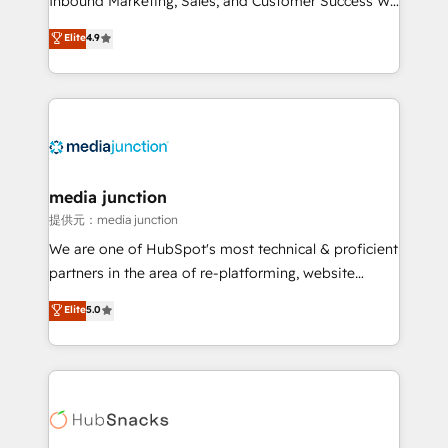
Inbound Marketing, Sales, and Customer Success We
specialize in driving revenue growth for companies
Elite
4.9
across industries through tailored marketing, sales,
and customer success strategies, utilizing RevOps
methodologies. As Latin America's largest HubSpot
partner and a global leader in education market, we
offer unparalleled insights. Operating in five
countries—Brazil, UAE (Abu Dhabi/Dubai/Sharjah),
Mexico, USA, and Portugal—we've executed over a
media junction
hundred successful operations. Our approach,
提供元：media junction
rooted in RevOps principles, integrates analysis,
We are one of HubSpot's most technical & proficient
training, planning, and qualification. Leveraging
partners in the area of re-platforming, website
technology, data analytics, CRM optimization, and
design & development. We specialize in multi-hub
Elite
5.0
inbound marketing tactics, we focus on
implementations for mid-market & enterprise
understanding, nurturing, and converting leads.
companies. We are woman-owned, powered by
Partner with us to unlock your business's full
coffee, and we ❤️ dogs. We produce award-winning
potential and achieve sustained growth in today's
work for our clients. 🏆2023 Technical Expertise
competitive market.
Impact Award 🏆2022 Technical Expertise Impact
Award 🏆2022 Platform Migration Excellence Impact