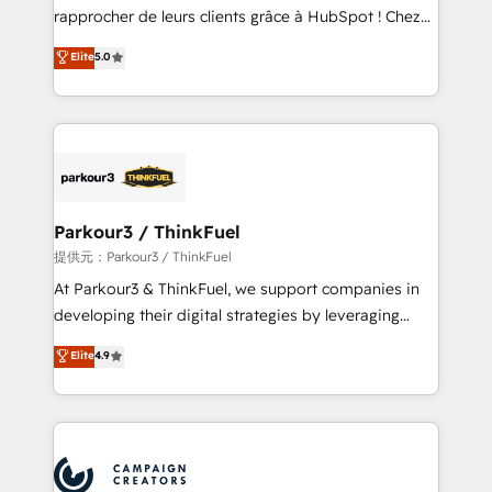
business services. We prepare a customized
rapprocher de leurs clients grâce à HubSpot ! Chez
business case that demonstrates the value and
DIGITALISIM, nous avons l'intime conviction que la
Elite
5.0
impact of your digital transformation, including a
réussite des entreprises passe par l’innovation web,
detailed financial rationale with a focus on ROI and
le marketing digital, et la relation client ! C'est
TCO. As a trusted extension of your team, we
pourquoi, nos experts sont à la fois capables de
believe in the power of partnership. Together, we
gérer votre projet de création de site internet, votre
embark on a transformational journey that sets your
référencement, votre stratégie digitale et le pilotage
business up for long-term success. Unlock your
et l'intégration d'HubSpot ! Les grandes phases d'un
business. If not now, when?
projet HubSpot avec DIGITALISIM : 🧽 Nettoyage,
Parkour3 / ThinkFuel
migration et intégration des bases de données. 🚀
提供元：Parkour3 / ThinkFuel
Développement des interfaces avec vos logiciels
At Parkour3 & ThinkFuel, we support companies in
métiers ⚙️ Configuration de la plateforme HubSpot
developing their digital strategies by leveraging
📈 Configuration de rapports et tableaux de bord 🤝
technologies and automating their marketing and
Elite
4.9
Book Process & Guidelines utilisateurs 🎓
sales processes to generate growth. Our offer spans
Formations des utilisateurs
from Strategy to Operations. We specialize in CRM
onboarding and implementation, web design, sales
& marketing automation, and digital marketing. With
extensive experience working with tech companies