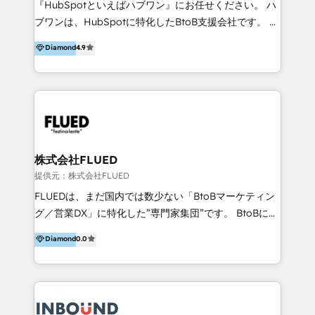
『HubSpotといえばハブワン』にお任せください。 ハ
come formatori ufficiali per l'adozione del CRM in
ブワンは、HubSpotに特化したBtoB支援会社です。 ノ
azienda: il tasso di utilizzo dello strumento è oltre il
ーコードCMS構築、CRM／MA／SFAの設計・運用、他
Diamond
4.9
50% più alto tra i nostri clienti rispetto le altre
システムAPI連携・開発、営業定着支援、カスタマーサ
aziende. Lavoriamo con aziende B2B tra i 5 e i 35
クセス体制の設計まで、ワンストップ完結できる支援体
milioni di fatturato per migliorare l’efficienza dei
制を整えています。 HubSpotの導入支援だけでなく、
processi, allineare marketing e vendite, e
現場で使い続けられる仕組み、売上と効率を両立するシ
massimizzare il ritorno sugli investimenti.
ナリオ設計まで含めてご提案。「導入して終わり」では
なく「成果が出るまで動き続ける」パートナーであるこ
と。それが、ハブワンのスタンスです。 また、
株式会社FLUED
HubSpotはもちろん、ferret One、WordPress、
提供元：株式会社FLUED
Movable Type（Power CMS）などの各種CMSを活用
FLUEDは、まだ国内では数少ない「BtoBマーケティン
し、延べ100社以上のBtoB企業のサイト制作経験をもと
グ／営業DX」に特化した”専門家集団”です。 BtoBに特
に、ウェブマーケテイング担当者が本当に使いやすいノ
化し、WEB制作や広告運用などのオンライン施策か
Diamond
0.0
ーコードテーマテンプレートを独自開発。 企業のさま
ら、インサイドセールスや展示会などのオフライン施策
ざまな課題やニーズに対して「戦略、設計・デザイン、
まで支援しています。 「経験豊富な”専門家集団”によ
開発、運用」まで段階に合わせ、誠実なアドバイスと的
るプロジェクト参加型の支援」で、戦略・企画などのコ
確な対応をすることで、貴社のビジネスを成功に導く
ンサルティング領域から、制作・運用・代行などの
『最適なハブ』になります。 ーーーーーーーーーーー
BPO・実務まで幅広いご支援が可能です。 また、2022