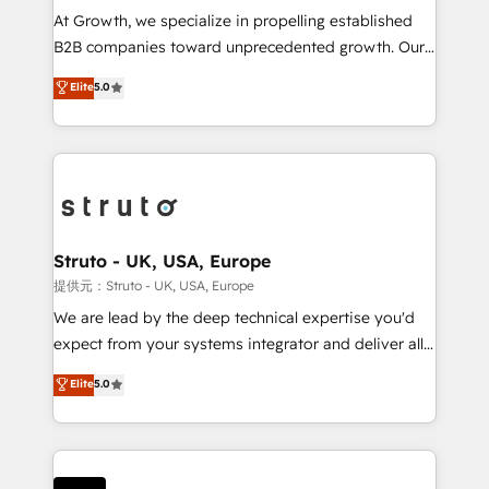
marketing automation, and revenue operations. 🤝
At Growth, we specialize in propelling established
Custom Solutions: From onboarding and
B2B companies toward unprecedented growth. Our
integrations, to RevOps and training. We align
focus is on fine-tuning and enhancing your growth,
Elite
5.0
HubSpot with your business needs. 🌟 Proven
sales, and marketing operations. Unlike conventional
Results: We’ve helped businesses of all sizes
marketing agencies, we dive deep into the
accelerate revenue growth, improve operational
operational aspects of your business, ensuring that
efficiency, and achieve ROI. 🔧 Flexible Service
each cog in your growth machine is well-oiled and
Packages: Choose ongoing support or project-based
functioning optimally. With our expertise in leading
solutions. We offer service packages designed to fit
platforms like Salesforce and HubSpot, we bring a
your requirements. Contact us today!
wealth of knowledge and experience to the table.
Struto - UK, USA, Europe
Our strategies are tailored to your business's unique
提供元：Struto - UK, USA, Europe
needs, ensuring a personalized approach that aligns
We are lead by the deep technical expertise you'd
with your growth objectives.
expect from your systems integrator and deliver all
the agency services you'd expect from your
Elite
5.0
HubSpot Solutions Partner. As one of the UK's
longest-standing partners, we are experts at
maximising the value of the HubSpot platform and
building an integrated growth stack that brings your