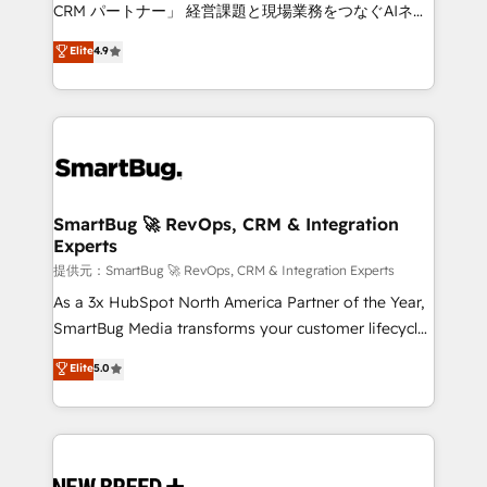
Move from any legacy CRM. Zero downtime, full data
CRM パートナー」 経営課題と現場業務をつなぐAIネイ
integrity. ➤ Implementation: Configure HubSpot to
ティブ・エージェンシーとして、HubSpot Eliteの実装
Elite
4.9
run your revenue process. Sales, marketing, and
力で顧客フロント業務を再設計します。 💡 100inc は何
service wired together. ➤ AI and Integrations: Layer
をする会社か？ HubSpotを共通基盤に、AIエージェン
Breeze AI, custom agents, and APIs to remove
トを組み込んだ顧客フロント業務（マーケティング・営
manual work. ➤ Ongoing Management: Monthly
業・CS）を組織全体で設計・実装する日本のAIネイテ
tune-ups, feature rollouts, adoption coaching. Buying
ィブ・エージェンシーです。事業部・グループ会社・部
HubSpot, switching to it, or reviving a stale portal?
門が分立する組織で、データと業務プロセスのサイロ化
We are built for the work.
を、CRMを軸とした全社共通基盤に再構築します。意
SmartBug 🚀 RevOps, CRM & Integration
Experts
思決定者・PMO・現場担当者に並走します。 1️⃣
HubSpot導入・活用支援 顧客データの一元化から、
提供元：SmartBug 🚀 RevOps, CRM & Integration Experts
GTMの見える化・自動化まで。全Hub統合運用、デー
As a 3x HubSpot North America Partner of the Year,
タ品質設計、グループ横断のCRM統合に対応します。
SmartBug Media transforms your customer lifecycle
2️⃣ AIエージェント組織構築 営業・マーケティング業務
into a revenue engine. Our unified ecosystem
Elite
5.0
の一部をAIが自律実行する組織への移行を設計・実装。
includes specialized divisions Globalia (AI &
Breeze・Claude等をHubSpotと連携させ、役割定義・
Software) and Point Success Media (Paid Media),
運用ルール・成果指標まで含めて設計します。 3️⃣ 全社
making this the official home for all three brands. 🔄
DX × AI推進のPMO伴走支援 複数部門をまたぐDX×AI変
Implementation & Integration - Seamless migrations
革を、構想から実装・定着までPMOとして主導。「設
and system integrations powered by Globalia’s