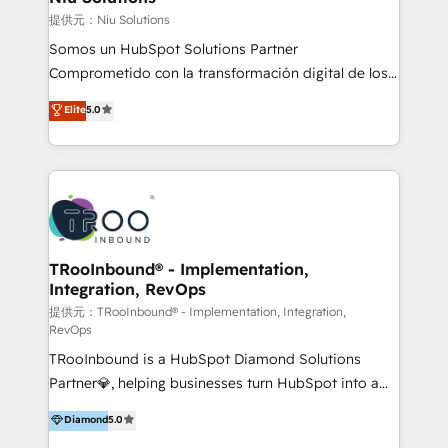
generar resultados medibles. Apoyamos a empresas
提供元：Niu Solutions
de construcción, educación, tecnología, retail, e-
Somos un HubSpot Solutions Partner
commerce, salud, financieras, seguros y servicios,
Comprometido con la transformación digital de los
ayudándolas a conectar sistemas, escalar equipos y
procesos comerciales de las empresas en
Elite
5.0
tomar decisiones basadas en datos. 🌎 Highlights:
Latinoamérica, con un enfoque en Marketing, Ventas
5+ años como partner HubSpot 100+
y Servicio al Cliente. Somos un equipo de trabajo
implementaciones en LATAM y EE. UU. Expertise en
multidisciplinario de alto rendimiento, con
integraciones vía API Top #7 HubSpot Partner
conocimiento y experiencia enfocado en: 1.
LATAM 2025 🏆 Impulsamos crecimiento con CRM +
Optimizar la eficiencia operativa de nuestros
IA en múltiples industrias. 👉 ¿Listo para transformar
clientes 2. Mejorar la experiencia del cliente 3.
tus procesos comerciales?
Asegurar resultados medibles Nos especializamos
TRooInbound® - Implementation,
Integration, RevOps
en bancos, seguros, e-commerce, Desarrolladores
Inmobiliarios y Empresas Distribuidoras de
提供元：TRooInbound® - Implementation, Integration,
RevOps
Productos
TRooInbound is a HubSpot Diamond Solutions
Partner💎, helping businesses turn HubSpot into a
scalable growth engine. We work with startups, mid-
Diamond
5.0
market, and enterprise teams to maximize