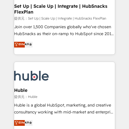
Award 🏆2020 Elite Solutions Partner 🏆2019
Set Up | Scale Up | Integrate | HubSnacks
FlexPlan
Integrations HubSpot Impact Award 🏆2019
Marketing Enablement HubSpot Impact Award 🏆
提供元：Set Up | Scale Up | Integrate | HubSnacks FlexPlan
2018 Website Design HubSpot Impact Award 🏆2017
Join over 1,500 Companies globally who've chosen
Website Design HubSpot Impact Award 🏆2016
HubSnacks as their on-ramp to HubSpot since 2014
Growth-Driven Design Agency of the Year 🏆2016
Simple pay-as-you-go plans that accelerate value...
Elite
4.9
Sales Enablement HubSpot Impact Award 🏆2015
1️⃣ Set Up | Onboarding New or Check-fixing existing
Growth-Driven Design Agency of the Year 🏆2015
HubSpot portals 2️⃣ Scale Up | 100% HubSpot Task
Became the 5th Agency to reach Diamond 🏆2014
Execution... Global 24/7 ... All Experts 3️⃣ Integrate |
HubSpot COS Performance Award 🏆2014 HubSpot
your entire Tech Stack with Custom Integrations
COS Design Award 🏆2013 HubSpot Marketplace
Slash months from your API Integration project... ⬅️
Provider of the Year 🏆2011 Became a HubSpot
Click "Contact Business" ⬅️ to access 150+ Kickstart
Partner 📆Founded in 1997
Integration templates that put HubSpot in the center
Huble
of your tech stack, syncing... 🛍️ Shopify or
提供元：Huble
WooCommerce 💲 Stripe or Paypal 💰 Sage or
Huble is a global HubSpot, marketing, and creative
Netsuite 🤖 Google or Microsoft ✍️ DocuSign or
consultancy working with mid-market and enterprise
PandaDoc 🌐 Avalara or Quaderno HubSnacks holds
businesses. We go beyond implementation, shaping
Elite
4.9
the rare Advanced "Custom Integrations"
the strategy, processes, and teams that turn