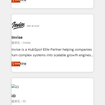
brings us to our mission; to effectively guide as
bespoke approach for every client. Services include
much Benelux companies as possible to be
business growth strategies, sales enablement, CRM
commercially successful.
set-up, Migrations, Integrations, Enterprise level
Sales Hub, Marketing Hub, Customer Support Hub,
Ops Hub Software, inbound marketing strategy,
content strategies, branding, HubSpot CMS,
bespoke web apps and growth driven design
Invise
websites. Experienced in helping Global B2B
提供元：Invise
Manufacturers, Fintech, Professional Services, IT and
Invise is a HubSpot Elite Partner helping companies
SaaS industries.
turn complex systems into scalable growth engines.
We combine strategy, technology and change
Elite
5.0
management to drive measurable results. As part of
the fast-growing Siloy Group, we unite more than
250+ HubSpot experts across Europe – ready to
build a CRM architecture optimized to support your
business goals. Talk to us if you’re looking to: -
Connect marketing, sales and operations around one
iO
reliable source of truth - Unlock the full value of your
提供元：iO