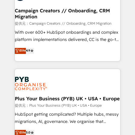
and manufacturers since 2002, we are committed to
empowering our clients and developing their
Campaign Creators // Onboarding, CRM
Migration
autonomy. Get to grips with HubSpot through
guided implementation and seamless integration of
提供元：Campaign Creators // Onboarding, CRM Migration
the CRM platform into your digital ecosystem. Would
With over 600+ HubSpot onboardings and complex
you like support in deploying your inbound
platform implementations delivered, CC is the go-to
marketing strategy? We'll provide support tailored
Elite Solutions Partner for businesses ready to
Elite
4.9
to your needs and sales objectives. With 125+
migrate, replatform, and scale smarter. We specialize
certifications, we are part of the most certified
in high-impact CRM and CMS migrations and
Canadian agencies, and we both hold Onboarding
onboarding from platforms like Salesforce, NetSuite,
Accreditations. Based in Canada (coast to coast), our
Zoho, Pardot, Marketo, Microsoft Dynamics, Wix,
services are offered in both English & French.
WordPress and legacy CRMs, turning fragmented
systems into unified, growth-ready HubSpot
architectures that accelerate revenue operations and
Plus Your Business (PYB) UK • USA • Europe
performance. - Multi-object CRM migration, cleanup,
提供元：Plus Your Business (PYB) UK • USA • Europe
and implementation. - Pre-built and custom
HubSpot getting complicated? Multiple hubs, messy
integrations across your full tech stack. - Custom
migrations, AI, governance. We organise that
object setup, CMS builds, and full-funnel automation.
complexity, so your team can put HubSpot to work...
Elite
5.0
- Dashboards, lifecycle campaigns, and lead