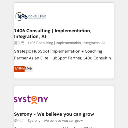
help businesses grow through technology, creativity,
Data Migration & Custom Integration
AI and strategy. For over 12 years, we’ve delivered
500+ HubSpot implementations, building end-to-
end solutions that integrate CRM, AI automation,
inbound and loop marketing, content, and digital
1406 Consulting | Implementation,
Integration, AI
creativity. Our multicultural team works in Spanish,
Portuguese, and English to design scalable strategies
提供元：1406 Consulting | Implementation, Integration, AI
that drive measurable growth. 🌎 Highlights: • 10+
Strategic HubSpot Implementation + Coaching
years as a HubSpot partner. • 2023 Impact Awards:
Partner As an Elite HubSpot Partner, 1406 Consulting
Platform Migration Excellence. • Top 3 Partner of the
helps mid-market revenue teams transform how
Elite
5.0
Year LATAM 2022, 2023, 2024, 2025. • Partner of the
they sell, market, and serve. We don't just build your
Year 2024. • Organizer of Aliados.ai (AI, marketing &
HubSpot—we teach your team to own it, then stay
tech global congress). 👉 Ready to scale your
to help you keep winning. What We Do ⚙️ CRM
business with HubSpot? Let Cebra’s experts help
Implementations across Marketing, Sales, Service,
you grow faster, smarter, and with impact.
Data & Content 📈 Sales & Marketing Alignment +
Revenue Team Enablement 🤖 Breeze AI & Custom
Agent Creation 🔄 Custom Integrations & Data
Systony - We believe you can grow
Migration Why 1406 We become part of your team.
提供元：Systony - We believe you can grow
Your team learns while we build. We fix what others