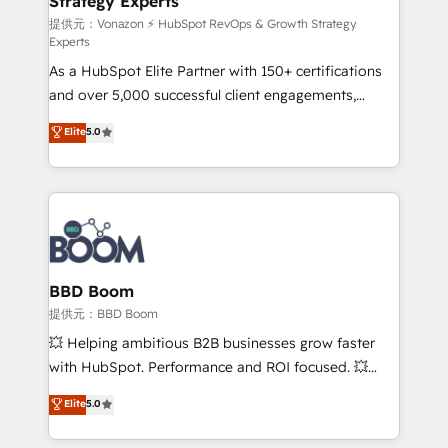
Strategy Experts
pour aligner les équipes marketing, commerciales et
support client (data migration, synchronisation API,
提供元：Vonazon ⚡ HubSpot RevOps & Growth Strategy
Experts
audit et maintenance) ➤ La création de sites internet
As a HubSpot Elite Partner with 150+ certifications
de conversion qui transforment les visiteurs en
and over 5,000 successful client engagements,
opportunités d'affaires ➤ La mise en place de
Vonazon turns marketing complexity into
stratégies d'acquisition marketing (SEO, SEA,
Elite
5.0
measurable, scalable growth. From onboarding to
inbound, automatisation marketing, ABM, IA,
enterprise-grade campaigns, our in-house team
emailing) Informations clés : - 10 ans d'expérience -
builds scalable strategies that drive long-term
100+ intégrations CRM HubSpot réussies - 40
revenue. ⚙️ HubSpot Integration & Optimization •
experts conseil - 150 certifications HubSpot
Seamless CRM, CMS, and automation setup •
cumulées
Complex platform migrations and data cleanups •
Custom APIs and third-party integrations 📈 End-to-
BBD Boom
End Revenue Acceleration • Lifecycle marketing and
提供元：BBD Boom
pipeline growth programs • Sales enablement tools
💥 Helping ambitious B2B businesses grow faster
and CRM optimization • Retention strategies with
with HubSpot. Performance and ROI focused. 💥
customer journey mapping 🏅 Elite-Level HubSpot
BBD Boom is the HubSpot partner that can help you
Elite
5.0
Execution • 750+ onboardings and 2,000+
to HubSpot Better. We work with your teams to
implementations • Deep expertise across marketing,
solve all your HubSpot challenges and improve user