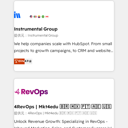
eminent solutions & integrations. Trust us to
there’s a good chance one of our globally integrated
streamline your HubSpot experience. 🚀HubSpot
teams has worked with clients just like you Let’s
Elite Partners with 10+ years of HubSpot experience
explore whether S2 is the partner you’ve been
🤝HubSpot Premier Integration partner 🤝Google
looking for...and get your next big initiative moving!
Premier Partner 2023 🌟5 HubSpot Accreditations 🌟
Instrumental Group
Won HubSpot Theme Challenge 2021 🌟INBOUND’19
提供元：Instrumental Group
HubSpot Rising Star Why us? Harnessing the full
We help companies scale with HubSpot. From small
potential of the powerful HubSpot CRM. ✔️A team of
projects to growth campaigns, to CRM and websites.
HubSpot experts backed by over 10+ years of
Hire an agency that's experienced in every inch of
Elite
4.9
HubSpot experience ✔️Flexible pricing models —
HubSpot and willing to work hand-in-hand with your
Hourly-fee (assigned one Dedicated HubSpot
team to simplify the complex and build a better
Admin); Monthly-fee (HubSpot Admin + Project
experience for your team and customers.
Manager); and Fixed Project Cost (as per
requirement). ✔️Helped over 25,000+ customers so
far with our HubSpot solutions. ✔️Bespoke apps &
on-demand bundle services. Connect with us today!
4RevOps | Mkt4edu 🇧🇷 🇲🇽 🇵🇹 🇦🇪 🇺🇸
提供元：4RevOps | Mkt4edu 🇧🇷 🇲🇽 🇵🇹 🇦🇪 🇺🇸
Unlock Revenue Growth: Specializing in RevOps -