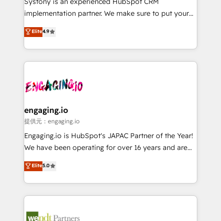
Systony is an experienced HubSpot CRM
broke. Built for mid-market reality—practical
implementation partner. We make sure to put your
solutions that work with your actual headcount and
organization's needs and goals first and think along
Elite
4.9
constraints. By the Numbers 🏆 Top 1% of all
with your organization. We are only satisfied once
HubSpot partners 🔄 Top 5% globally in client
you are too. Why Systony? - 20+ years of
retention 📅 8+ years of consistent results since 2017
experience with CRM, Marketing, Sales & Service
Who We Serve Revenue teams, marketing leaders,
implementations - 500+ successful onboardings -
and sales ops at mid-market companies ready to
Own back-end developers - Complex data
move beyond spreadsheets into unified systems
migrations (e.g. Salesforce, MS Dynamics, Perfect
that drive real business results.
View, SuperOffice) - Custom integrations (e.g. MS
engaging.io
Business Central, Navision, AX, SAP, Exact, AFAS) We
提供元：engaging.io
focus on growing B2B companies in the SME sector
Engaging.io is HubSpot's JAPAC Partner of the Year!
such as manufacturing, SaaS, business services and
We have been operating for over 16 years and are
wholesaler companies. As an experienced HubSpot
one of HubSpot's most experienced and technically
Elite
5.0
partner, we know how important user adoption is.
capable Agency Partners globally. We specialise in
That's why we have developed a step-by-step
complex CRM migrations, implementations,
implementation process that focuses on user
integrations, custom CMS portal development,
adoption. We’re experts on connecting data,
design & UX for mid to large to multi national
technology and people with each other. Together we
businesses. Our teams are based in North America