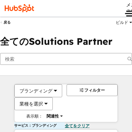
メ
ュ
ビルド
戻る
全てのSolutions Partner
フィルター
ブランディング
業種を選択
表示順：
関連性
サービス：ブランディング
全てをクリア