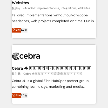
Websites
that simplify complexity, boost performance, and
turn innovation into real impact. 🌍 Highlights •
提供元：6Minded: Implementations, Integrations, Websites
HubSpot Partner since 2012 • 2022 EMEA Impact
Tailored implementations without out-of-scope
Award: Best Integration • 150+ successful HubSpot
headaches, web projects completed on time. Our in-
projects • Clients in 30+ industries • Proprietary
house team of certified CRM architects, experts,
Elite
5.0
technology for integrations • Multilingual team:
developers, designers, and marketers handles all
English, Spanish, Portuguese & Italian 👉 Grow
aspects of your HubSpot. ✨ 400+ global clients ✨
smarter with AI and HubSpot.
100+ seamless migrations from 15+ different CRMs
✨ 100,000+ hours in HubSpot projects, 75+ full Hub
implementations, and 5,000+ pages ✨ CS: Clients
generating 7-digit MRR from inbound campaigns ✨
CS: 245% organic growth & +751% new visitors for a
Cebra 🦓 🇨🇱🇧🇷🇲🇽🇪🇸🇺🇸🇨🇴🇵🇪🇵🇦
full-funnel HubSpot project ✨ CS: 415% conversion
提供元：Cebra 🦓 🇨🇱🇧🇷🇲🇽🇪🇸🇺🇸🇨🇴🇵🇪🇵🇦
boost with a new HubSpot site Recognized leaders:
Cebra 🦓 is a global Elite HubSpot partner group,
🏆 HubSpot Platform Migration Impact Award 🏆
combining technology, marketing and media
Clutch HubSpot Global Leader 🏆 Finalist: HubSpot
expertise across Latin America and Southern
Elite
5.0
Inbound Campaign of the Year 🏆 Gold AVA Digital
Europe, with teams across 7 countries. Born in Chile,
Award for Best Website 🌟 Accreditations: CRM
we combine local insight with international reach to
Implementation, HubSpot Content Experience, CRM