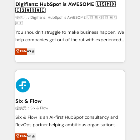
framework, meaning we've been accredited by
Digifianz: HubSpot is AWESOME 🇺🇸🇲🇽
🇪🇸🇦🇷🇦🇪
HubSpot and vetted by the CCS, which means we
can support public sector companies as well the
提供元：Digifianz: HubSpot is AWESOME 🇺🇸🇲🇽🇪🇸🇦🇷
🇦🇪
other ones listed in our profile. Our services: -
You shouldn't struggle to make business happen. We
HubSpot implementation - HubSpot CMS website
help companies get out of the rut with experienced,
build We can do lots of things. But everything we do
process-oriented teams implementing HubSpot
is there for you to: - Grow revenue, and run your
Elite
4.9
Marketing, Sales, Service, CMS and Operations Hub,
business more efficiently - Build stronger
so selling and actually engaging with your customers
relationships with customers - Make better
feels easy and pain-free. We are a top ranked
decisions with data - Find a new voice and reach
HubSpot Elite Partner, winner of Rookie of the Year
more people - Get the most out of your HubSpot
and Customer First Awards, 4.9/5 rating in HubSpot
investment
Reviews and 4.9/5 rating in Clutch Reviews. Digifianz
helps the following industries: logistics & 3PL, home
Six & Flow
improvement & construction, branding and
提供元：Six & Flow
commercialization, real estate, health, education,
Six & Flow is an AI-first HubSpot consultancy and
SaaS, Software Dev & IT and consulting, make the
RevOps partner helping ambitious organisations
most out of their HubSpot experience operating in
grow with clarity, confidence, and intelligence.
Elite
5.0
the United States, EU, UAE, Mexico and Latin
Operating across the UK, Netherlands, Ireland, and