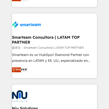
strategies. With offices in South Africa and London,
we take a RevOps-led approach that aligns sales,
marketing & service, breaks down silos, and gives
teams the clarity to operate efficiently and with
confidence. We deliver end to end strategy and
implementation, aligning people, processes, data
and technology around a single source of truth to
Smarteam Consultora | LATAM TOP
PARTNER
support sustainable growth and better decision-
making. Working with clients locally and globally, our
提供元：Smarteam Consultora | LATAM TOP PARTNER
expertise includes HubSpot onboarding and CRM
Smarteam es un HubSpot Diamond Partner con
implementation, automation, sales and customer
presencia en LATAM y EE. UU., especializado en
experience strategy, web development, integrations,
implementaciones de HubSpot, integraciones API y
Elite
4.8
and data-driven campaigns. Winners of the first
optimización de procesos comerciales con IA. Con
Global HEART Award, Yamini Rogan, CEO of
más de 6 años de experiencia, hemos liderado 100+
HubSpot said "We love the impact you are having in
implementaciones conectando HubSpot con SAP,
the community - we are so glad to work with you."
ERPs, e-commerce, plataformas financieras,
Connect with us to see how we can do better and be
WhatsApp y sistemas logísticos. Nuestro equipo
better together 🏆
multicultural trabaja en español, inglés y portugués,
uniendo visión estratégica y excelencia técnica para
Niu Solutions