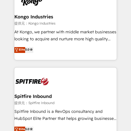
exactly where your marketing budget is being used
Streamz and Michelin.
and how. In a few months, you can boost leads, ROI
and overall revenue to a level not feasible with
Kongo Industries
traditional methods. If you’re a frustrated marketing
提供元：Kongo Industries
manager or business owner sick of wasting budget
At Kongo, we partner with middle market businesses
with generic agencies and their outdated methods,
looking to acquire and nurture more high quality
we are here to help. We help ambitious businesses
leads. We use digital media, marketing cloud,
Elite
5.0
just like yours attract more high-quality leads
automation and software integration to drive sales
throughout each stage of the buying cycle with
and, deliver clarity on marketing expenditure.
conversion-ready websites, engaging content
specifically targeted to your key audiences and
enable sales teams with the process, technology and
training to smash targets.
Spitfire Inbound
提供元：Spitfire Inbound
Spitfire Inbound is a RevOps consultancy and
HubSpot Elite Partner that helps growing businesses
design predictable, scalable revenue-driving
Elite
5.0