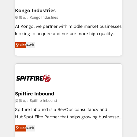
and how. In a few months, you can boost leads, ROI
and overall revenue to a level not feasible with
Kongo Industries
traditional methods. If you’re a frustrated marketing
提供元：Kongo Industries
manager or business owner sick of wasting budget
At Kongo, we partner with middle market businesses
with generic agencies and their outdated methods,
looking to acquire and nurture more high quality
we are here to help. We help ambitious businesses
leads. We use digital media, marketing cloud,
Elite
5.0
just like yours attract more high-quality leads
automation and software integration to drive sales
throughout each stage of the buying cycle with
and, deliver clarity on marketing expenditure.
conversion-ready websites, engaging content
specifically targeted to your key audiences and
enable sales teams with the process, technology and
training to smash targets.
Spitfire Inbound
提供元：Spitfire Inbound
Spitfire Inbound is a RevOps consultancy and
HubSpot Elite Partner that helps growing businesses
design predictable, scalable revenue-driving
Elite
5.0
strategies. With offices in South Africa and London,