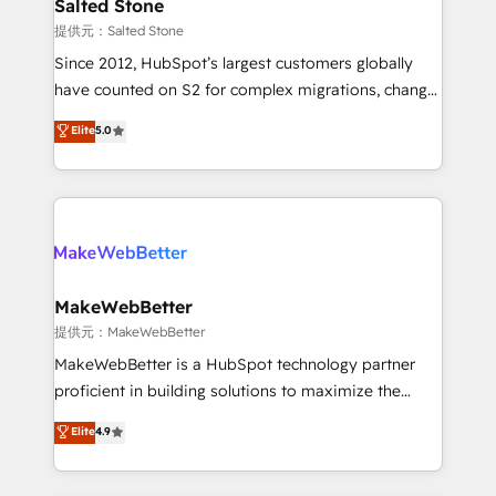
we turn complexity into clarity, human at global
Salted Stone
scale. 🏆 HubSpot’s CEO called us “the partner of the
提供元：Salted Stone
future.” Others agree it is proof of trust built through
Since 2012, HubSpot’s largest customers globally
measurable impact.
have counted on S2 for complex migrations, change
management, systems integration, and creative
Elite
5.0
solutions that deliver measurable impact and
transform brand experiences As one of the few full-
service creative agencies in the HubSpot
ecosystem, we blend strategy, technology, & award-
winning design to build scalable, globally
regionalized HubSpot websites, integrated
marketing campaigns, & RevOps frameworks that
MakeWebBetter
fuel long-term success We connect the entire
提供元：MakeWebBetter
customer lifecycle through seamless integrations,
MakeWebBetter is a HubSpot technology partner
ensure long-term adoption with change-
proficient in building solutions to maximize the
management programs, and align marketing, sales,
operational efficiency of HubSpot. The fastest-
Elite
4.9
and service to drive sustainable growth With 6 key
growing tech-enabler & facilitator, MakeWebBetter,
HubSpot accreditations and experience across
hands you the blend of HubSpot expertise &
hundreds of organizations in dozens of industries,