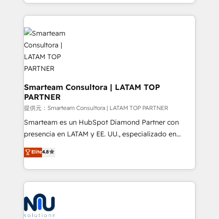
we take a RevOps-led approach that aligns sales,
marketing & service, breaks down silos, and gives
teams the clarity to operate efficiently and with
confidence. We deliver end to end strategy and
implementation, aligning people, processes, data
and technology around a single source of truth to
support sustainable growth and better decision-
making. Working with clients locally and globally, our
Smarteam Consultora | LATAM TOP
PARTNER
expertise includes HubSpot onboarding and CRM
implementation, automation, sales and customer
提供元：Smarteam Consultora | LATAM TOP PARTNER
experience strategy, web development, integrations,
Smarteam es un HubSpot Diamond Partner con
and data-driven campaigns. Winners of the first
presencia en LATAM y EE. UU., especializado en
Global HEART Award, Yamini Rogan, CEO of
implementaciones de HubSpot, integraciones API y
Elite
4.8
HubSpot said "We love the impact you are having in
optimización de procesos comerciales con IA. Con
the community - we are so glad to work with you."
más de 6 años de experiencia, hemos liderado 100+
Connect with us to see how we can do better and be
implementaciones conectando HubSpot con SAP,
better together 🏆
ERPs, e-commerce, plataformas financieras,
WhatsApp y sistemas logísticos. Nuestro equipo
multicultural trabaja en español, inglés y portugués,