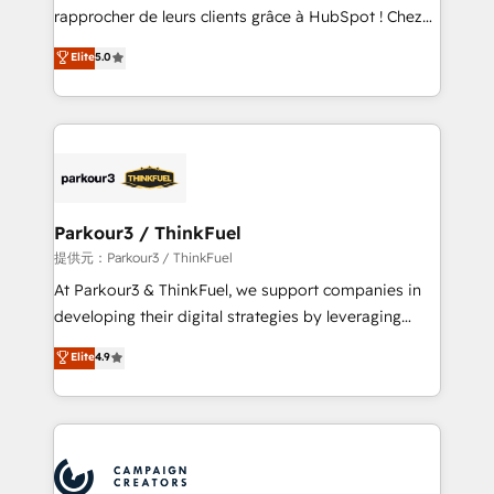
business services. We prepare a customized
rapprocher de leurs clients grâce à HubSpot ! Chez
business case that demonstrates the value and
DIGITALISIM, nous avons l'intime conviction que la
Elite
5.0
impact of your digital transformation, including a
réussite des entreprises passe par l’innovation web,
detailed financial rationale with a focus on ROI and
le marketing digital, et la relation client ! C'est
TCO. As a trusted extension of your team, we
pourquoi, nos experts sont à la fois capables de
believe in the power of partnership. Together, we
gérer votre projet de création de site internet, votre
embark on a transformational journey that sets your
référencement, votre stratégie digitale et le pilotage
business up for long-term success. Unlock your
et l'intégration d'HubSpot ! Les grandes phases d'un
business. If not now, when?
projet HubSpot avec DIGITALISIM : 🧽 Nettoyage,
Parkour3 / ThinkFuel
migration et intégration des bases de données. 🚀
提供元：Parkour3 / ThinkFuel
Développement des interfaces avec vos logiciels
At Parkour3 & ThinkFuel, we support companies in
métiers ⚙️ Configuration de la plateforme HubSpot
developing their digital strategies by leveraging
📈 Configuration de rapports et tableaux de bord 🤝
technologies and automating their marketing and
Elite
4.9
Book Process & Guidelines utilisateurs 🎓
sales processes to generate growth. Our offer spans
Formations des utilisateurs
from Strategy to Operations. We specialize in CRM
onboarding and implementation, web design, sales
& marketing automation, and digital marketing. With
extensive experience working with tech companies