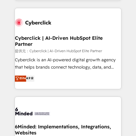
Canada, we’ve delivered thousands of successful
America. From casual user to super fan: make
HubSpot projects for mid-market and enterprise
HubSpot an experience you LOVE!
clients worldwide, with over 10 years experience. We
combine HubSpot, data, and AI to design connected
go-to-market systems that align people, process,
and technology for predictable, scalable revenue
Cyberclick | AI-Driven HubSpot Elite
Partner
growth. Our expertise spans RevOps, CRM and data
architecture, AI enablement, and strategic marketing,
提供元：Cyberclick | AI-Driven HubSpot Elite Partner
delivered through our proprietary FLAIR framework
Cyberclick is an AI-powered digital growth agency
for responsible AI adoption. As a HubSpot Elite
that helps brands connect technology, data, and
Partner and ISO 27001:2022 certified consultancy,
creativity to achieve measurable results. Founded in
Elite
4.9
we blend strategy, creativity, and technology to help
Barcelona and operating across Spain, LATAM, and
organisations scale smarter and grow stronger.
the UK, we support global companies in building
smarter marketing, sales, and customer success
strategies. As the only HubSpot Elite Partner in
Iberia (Spain & Portugal), we combine human insight
with intelligent automation to drive sustainable
growth. Our multidisciplinary team designs solutions
6Minded: Implementations, Integrations,
Websites
that simplify complexity, boost performance, and