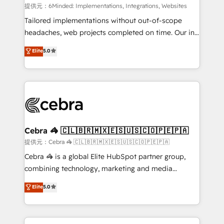
turn innovation into real impact. 🌍 Highlights •
提供元：6Minded: Implementations, Integrations, Websites
HubSpot Partner since 2012 • 2022 EMEA Impact
Tailored implementations without out-of-scope
Award: Best Integration • 150+ successful HubSpot
headaches, web projects completed on time. Our in-
projects • Clients in 30+ industries • Proprietary
house team of certified CRM architects, experts,
Elite
5.0
technology for integrations • Multilingual team:
developers, designers, and marketers handles all
English, Spanish, Portuguese & Italian 👉 Grow
aspects of your HubSpot. ✨ 400+ global clients ✨
smarter with AI and HubSpot.
100+ seamless migrations from 15+ different CRMs
✨ 100,000+ hours in HubSpot projects, 75+ full Hub
implementations, and 5,000+ pages ✨ CS: Clients
generating 7-digit MRR from inbound campaigns ✨
CS: 245% organic growth & +751% new visitors for a
Cebra 🦓 🇨🇱🇧🇷🇲🇽🇪🇸🇺🇸🇨🇴🇵🇪🇵🇦
full-funnel HubSpot project ✨ CS: 415% conversion
提供元：Cebra 🦓 🇨🇱🇧🇷🇲🇽🇪🇸🇺🇸🇨🇴🇵🇪🇵🇦
boost with a new HubSpot site Recognized leaders:
Cebra 🦓 is a global Elite HubSpot partner group,
🏆 HubSpot Platform Migration Impact Award 🏆
combining technology, marketing and media
Clutch HubSpot Global Leader 🏆 Finalist: HubSpot
expertise across Latin America and Southern
Elite
5.0
Inbound Campaign of the Year 🏆 Gold AVA Digital
Europe, with teams across 7 countries. Born in Chile,
Award for Best Website 🌟 Accreditations: CRM
we combine local insight with international reach to
Implementation, HubSpot Content Experience, CRM
help businesses grow through technology, creativity,