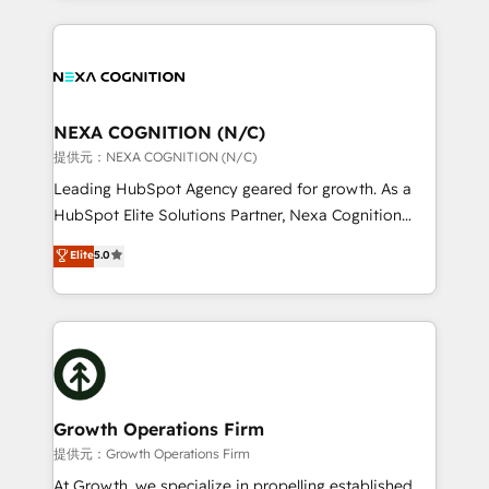
accredited and five-star rated firm, Wendt Partners
nerds who can harness HubSpot’s custom digital
brings a deep bench of expertise to each client
tools to improve each touchpoint of your customer
engagement. In addition, we are SOC 2, ISO 27001,
experience. Working hand-in-hand with your team,
GDPR and HIPAA compliant for global IT security
we’ll assemble a RevOps machine that drives more
standards.
traffic, generates better leads and crushes your
NEXA COGNITION (N/C)
revenue goals. We've worked with thousands of
提供元：NEXA COGNITION (N/C)
HubSpot customers and we'd love to work with you
Leading HubSpot Agency geared for growth. As a
too! Clients come to us for: Advanced CRM solutions
HubSpot Elite Solutions Partner, Nexa Cognition
System Integrations both Custom and Native to
ranks in the top 1% of global HubSpot Partners and
Elite
5.0
HubSpot Data System Migrations between systems
has been one of the longest-standing partners since
to HubSpot New lead generation strategies Time-
2012. We empower businesses to harness the full
saving automations Fresh growth campaigns Robust
potential of HubSpot by combining strategic
help desk Unified revenue operations Dynamic
insights with technical excellence, we deliver
website development Award-winning creative
bespoke HubSpot solutions tailored to drive
design We live and breathe HubSpot and are ready
measurable growth and operational efficiency. Why
to take on real challenges!
Choose Nexa Cognition? 🚀 HubSpot Expertise: Our
Growth Operations Firm
certified team specialises in CRM implementation,
提供元：Growth Operations Firm
marketing automation, and revenue operations. 🤝
At Growth, we specialize in propelling established