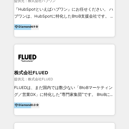
提供元：株式会社ハブワン
AS400, TeamSystem. HubSpot ci ha riconosciuto
『HubSpotといえばハブワン』にお任せください。 ハ
come formatori ufficiali per l'adozione del CRM in
ブワンは、HubSpotに特化したBtoB支援会社です。 ノ
azienda: il tasso di utilizzo dello strumento è oltre il
ーコードCMS構築、CRM／MA／SFAの設計・運用、他
Diamond
4.9
50% più alto tra i nostri clienti rispetto le altre
システムAPI連携・開発、営業定着支援、カスタマーサ
aziende. Lavoriamo con aziende B2B tra i 5 e i 35
クセス体制の設計まで、ワンストップ完結できる支援体
milioni di fatturato per migliorare l’efficienza dei
制を整えています。 HubSpotの導入支援だけでなく、
processi, allineare marketing e vendite, e
現場で使い続けられる仕組み、売上と効率を両立するシ
massimizzare il ritorno sugli investimenti.
ナリオ設計まで含めてご提案。「導入して終わり」では
なく「成果が出るまで動き続ける」パートナーであるこ
と。それが、ハブワンのスタンスです。 また、
株式会社FLUED
HubSpotはもちろん、ferret One、WordPress、
提供元：株式会社FLUED
Movable Type（Power CMS）などの各種CMSを活用
FLUEDは、まだ国内では数少ない「BtoBマーケティン
し、延べ100社以上のBtoB企業のサイト制作経験をもと
グ／営業DX」に特化した”専門家集団”です。 BtoBに特
に、ウェブマーケテイング担当者が本当に使いやすいノ
化し、WEB制作や広告運用などのオンライン施策か
Diamond
0.0
ーコードテーマテンプレートを独自開発。 企業のさま
ら、インサイドセールスや展示会などのオフライン施策
ざまな課題やニーズに対して「戦略、設計・デザイン、
まで支援しています。 「経験豊富な”専門家集団”によ
開発、運用」まで段階に合わせ、誠実なアドバイスと的
るプロジェクト参加型の支援」で、戦略・企画などのコ
確な対応をすることで、貴社のビジネスを成功に導く
ンサルティング領域から、制作・運用・代行などの