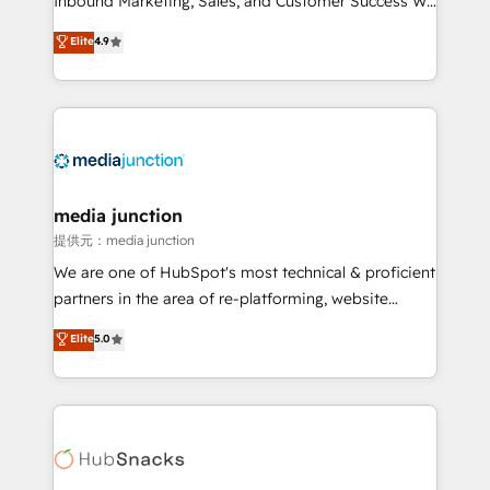
Inbound Marketing, Sales, and Customer Success We
specialize in driving revenue growth for companies
Elite
4.9
across industries through tailored marketing, sales,
and customer success strategies, utilizing RevOps
methodologies. As Latin America's largest HubSpot
partner and a global leader in education market, we
offer unparalleled insights. Operating in five
countries—Brazil, UAE (Abu Dhabi/Dubai/Sharjah),
Mexico, USA, and Portugal—we've executed over a
media junction
hundred successful operations. Our approach,
提供元：media junction
rooted in RevOps principles, integrates analysis,
We are one of HubSpot's most technical & proficient
training, planning, and qualification. Leveraging
partners in the area of re-platforming, website
technology, data analytics, CRM optimization, and
design & development. We specialize in multi-hub
Elite
5.0
inbound marketing tactics, we focus on
implementations for mid-market & enterprise
understanding, nurturing, and converting leads.
companies. We are woman-owned, powered by
Partner with us to unlock your business's full
coffee, and we ❤️ dogs. We produce award-winning
potential and achieve sustained growth in today's
work for our clients. 🏆2023 Technical Expertise
competitive market.
Impact Award 🏆2022 Technical Expertise Impact
Award 🏆2022 Platform Migration Excellence Impact