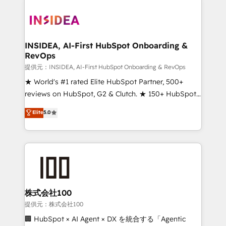
INSIDEA, AI-First HubSpot Onboarding &
RevOps
提供元：INSIDEA, AI-First HubSpot Onboarding & RevOps
★ World's #1 rated Elite HubSpot Partner, 500+
reviews on HubSpot, G2 & Clutch. ★ 150+ HubSpot
Certified Experts & Trainers across the team ★
Elite
5.0
1,500+ implementations across five continents ★ AI-
First, RevOps-led, Onboarding obsessed ★
Company of the Year 2024/25 INSIDEA helps
growing companies turn HubSpot into a revenue
engine. We onboard your team, migrate your data,
and build AI-powered workflows that drive adoption
from week one, in your time zone. What we do ➤
株式会社100
Onboarding: Live in weeks, with workflows built
提供元：株式会社100
around your business, not a template. ➤ Migration:
🏢 HubSpot × AI Agent × DX を統合する「Agentic