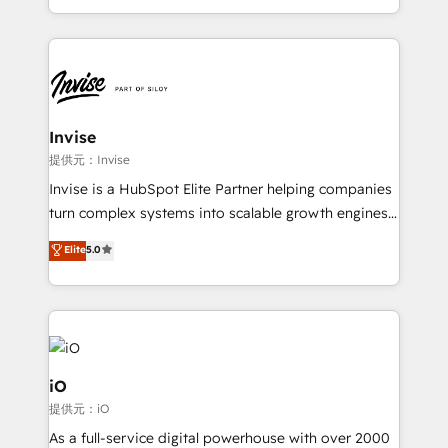
much Benelux companies as possible to be
business growth strategies, sales enablement, CRM
commercially successful.
set-up, Migrations, Integrations, Enterprise level
Sales Hub, Marketing Hub, Customer Support Hub,
Ops Hub Software, inbound marketing strategy,
content strategies, branding, HubSpot CMS,
bespoke web apps and growth driven design
Invise
websites. Experienced in helping Global B2B
提供元：Invise
Manufacturers, Fintech, Professional Services, IT and
Invise is a HubSpot Elite Partner helping companies
SaaS industries.
turn complex systems into scalable growth engines.
We combine strategy, technology and change
Elite
5.0
management to drive measurable results. As part of
the fast-growing Siloy Group, we unite more than
250+ HubSpot experts across Europe – ready to
build a CRM architecture optimized to support your
business goals. Talk to us if you’re looking to: -
Connect marketing, sales and operations around one
iO
reliable source of truth - Unlock the full value of your
提供元：iO
CRM and marketing data, not just implement a
As a full-service digital powerhouse with over 2000