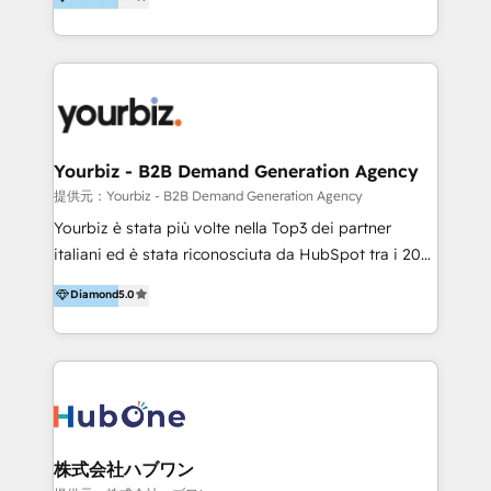
market, and enterprise teams to maximize
HubSpot’s full potential through: 💎HubSpot Audits,
Management & Optimization 💎RevOps-powered
HubSpot Onboarding & CRM Implementation 💎
Brand Development, Growth Strategy, AI SEO &
Performance Marketing 💎Data Migration & Custom
Integrations 💎Go-To-Market (GTM) Strategies &
Yourbiz - B2B Demand Generation Agency
Account-Based Marketing 💎CMS Development &
提供元：Yourbiz - B2B Demand Generation Agency
Conversion-Focused Websites With a 5.0⭐average
Yourbiz è stata più volte nella Top3 dei partner
rating and 140+ verified client reviews on the
italiani ed è stata riconosciuta da HubSpot tra i 20
HubSpot Ecosystem, TRooInbound is trusted by
migliori partner EMEA per la gestione del cliente.
Diamond
5.0
businesses globally for consistent delivery and high
Stiamo accompagnando oltre 100 aziende nella
client satisfaction. With deep HubSpot expertise and
digitalizzazione e ottimizzazione dei processi di
a focus on performance, we build systems that scale
marketing e vendita. Il nostro metodo DAM è stato
across marketing, sales, and service. Ready to grow
validato da oltre 350 manager: inizia con una precisa
your business with a proven and reliable HubSpot
mappatura dei canali di acquisizione dei contatti e
Diamond Partner? 👉Connect with TRooInbound
dei processi aziendali. Siamo accreditati da
today (https://www.trooinbound.com/contact-us)
HubSpot come fornitore ufficiale per le integrazioni
株式会社ハブワン
tra il CRM e altri sistemi aziendali, tra cui SAP,