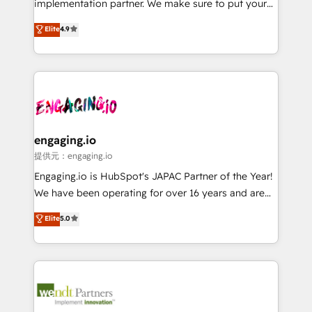
implementation partner. We make sure to put your
solutions that work with your actual headcount and
organization's needs and goals first and think along
Elite
4.9
constraints. By the Numbers 🏆 Top 1% of all
with your organization. We are only satisfied once
HubSpot partners 🔄 Top 5% globally in client
you are too. Why Systony? - 20+ years of
retention 📅 8+ years of consistent results since 2017
experience with CRM, Marketing, Sales & Service
Who We Serve Revenue teams, marketing leaders,
implementations - 500+ successful onboardings -
and sales ops at mid-market companies ready to
Own back-end developers - Complex data
move beyond spreadsheets into unified systems
migrations (e.g. Salesforce, MS Dynamics, Perfect
that drive real business results.
View, SuperOffice) - Custom integrations (e.g. MS
engaging.io
Business Central, Navision, AX, SAP, Exact, AFAS) We
提供元：engaging.io
focus on growing B2B companies in the SME sector
Engaging.io is HubSpot's JAPAC Partner of the Year!
such as manufacturing, SaaS, business services and
We have been operating for over 16 years and are
wholesaler companies. As an experienced HubSpot
one of HubSpot's most experienced and technically
Elite
5.0
partner, we know how important user adoption is.
capable Agency Partners globally. We specialise in
That's why we have developed a step-by-step
complex CRM migrations, implementations,
implementation process that focuses on user
integrations, custom CMS portal development,
adoption. We’re experts on connecting data,
design & UX for mid to large to multi national
technology and people with each other. Together we
businesses. Our teams are based in North America
strive for optimal customer processes and
and APAC. We are HubSpot's top-ranked Advanced