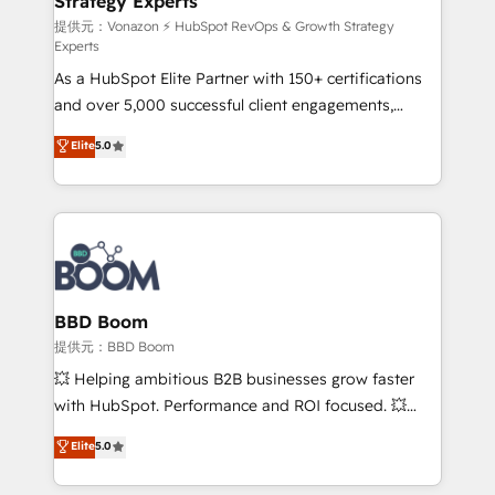
Strategy Experts
pour aligner les équipes marketing, commerciales et
support client (data migration, synchronisation API,
提供元：Vonazon ⚡ HubSpot RevOps & Growth Strategy
Experts
audit et maintenance) ➤ La création de sites internet
As a HubSpot Elite Partner with 150+ certifications
de conversion qui transforment les visiteurs en
and over 5,000 successful client engagements,
opportunités d'affaires ➤ La mise en place de
Vonazon turns marketing complexity into
stratégies d'acquisition marketing (SEO, SEA,
Elite
5.0
measurable, scalable growth. From onboarding to
inbound, automatisation marketing, ABM, IA,
enterprise-grade campaigns, our in-house team
emailing) Informations clés : - 10 ans d'expérience -
builds scalable strategies that drive long-term
100+ intégrations CRM HubSpot réussies - 40
revenue. ⚙️ HubSpot Integration & Optimization •
experts conseil - 150 certifications HubSpot
Seamless CRM, CMS, and automation setup •
cumulées
Complex platform migrations and data cleanups •
Custom APIs and third-party integrations 📈 End-to-
BBD Boom
End Revenue Acceleration • Lifecycle marketing and
提供元：BBD Boom
pipeline growth programs • Sales enablement tools
💥 Helping ambitious B2B businesses grow faster
and CRM optimization • Retention strategies with
with HubSpot. Performance and ROI focused. 💥
customer journey mapping 🏅 Elite-Level HubSpot
BBD Boom is the HubSpot partner that can help you
Elite
5.0
Execution • 750+ onboardings and 2,000+
to HubSpot Better. We work with your teams to
implementations • Deep expertise across marketing,
solve all your HubSpot challenges and improve user