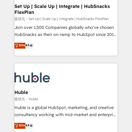
Award 🏆2020 Elite Solutions Partner 🏆2019
Set Up | Scale Up | Integrate | HubSnacks
FlexPlan
Integrations HubSpot Impact Award 🏆2019
Marketing Enablement HubSpot Impact Award 🏆
提供元：Set Up | Scale Up | Integrate | HubSnacks FlexPlan
2018 Website Design HubSpot Impact Award 🏆2017
Join over 1,500 Companies globally who've chosen
Website Design HubSpot Impact Award 🏆2016
HubSnacks as their on-ramp to HubSpot since 2014
Growth-Driven Design Agency of the Year 🏆2016
Simple pay-as-you-go plans that accelerate value...
Elite
4.9
Sales Enablement HubSpot Impact Award 🏆2015
1️⃣ Set Up | Onboarding New or Check-fixing existing
Growth-Driven Design Agency of the Year 🏆2015
HubSpot portals 2️⃣ Scale Up | 100% HubSpot Task
Became the 5th Agency to reach Diamond 🏆2014
Execution... Global 24/7 ... All Experts 3️⃣ Integrate |
HubSpot COS Performance Award 🏆2014 HubSpot
your entire Tech Stack with Custom Integrations
COS Design Award 🏆2013 HubSpot Marketplace
Slash months from your API Integration project... ⬅️
Provider of the Year 🏆2011 Became a HubSpot
Click "Contact Business" ⬅️ to access 150+ Kickstart
Partner 📆Founded in 1997
Integration templates that put HubSpot in the center
Huble
of your tech stack, syncing... 🛍️ Shopify or
提供元：Huble
WooCommerce 💲 Stripe or Paypal 💰 Sage or
Huble is a global HubSpot, marketing, and creative
Netsuite 🤖 Google or Microsoft ✍️ DocuSign or
consultancy working with mid-market and enterprise
PandaDoc 🌐 Avalara or Quaderno HubSnacks holds
businesses. We go beyond implementation, shaping
Elite
4.9
the rare Advanced "Custom Integrations"
the strategy, processes, and teams that turn