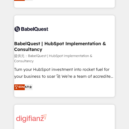
Welcome to our Profile! We help with: • CRM
nurturing sequences. - Cross-hub setup across
implementation, reports, workflows, and team
Marketing, Sales, Operations, and Service Hubs. -
training • CRM migration from Salesforce, Pipedrive,
Ongoing optimization, managed support, and
Dynamics and others • Technical projects including
scalable retainers. Let’s make HubSpot your most
custom API integrations with ERP (and other
powerful growth engine. Built to convert, scale, and
systems) • AI governance for HubSpot-centred
drive results.
operations A little about us: • Boutique 'Elite' team of
BabelQuest | HubSpot Implementation &
Consultancy
12 • 150+ clients across Sales Hub, Marketing Hub,
Service Hub, Data Hub and CMS • ISO/IEC
提供元：BabelQuest | HubSpot Implementation &
Consultancy
27001:2022, ISO 9001:2015, and ISO 42001:2023
Turn your HubSpot investment into rocket fuel for
certified - the AI management standard • GuardHub:
your business to soar 🚀 We’re a team of accredited
our AI governance framework, built on ISO 42001
HubSpot experts ready to help you. We can
Ready for the next step? Click the 👈 '𝗖𝗼𝗻𝘁𝗮𝗰𝘁
Elite
4.9
implement the platform into complex business
𝗯𝘂𝘀𝗶𝗻𝗲𝘀𝘀' button to get in touch (𝘸𝘦'𝘳𝘦 𝘴𝘶𝘱𝘦𝘳
environments, optimise what you've got and make
𝘳𝘦𝘴𝘱𝘰𝘯𝘴𝘪𝘷𝘦)
sure you can actually use it, build your website in
HubSpot or create an inbound marketing strategy
for you and execute it on HubSpot. We are on the
G-Cloud 14 CCS (Crown Commercial Service)