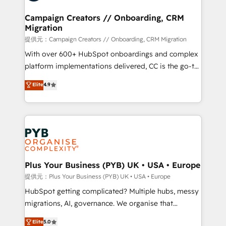
and manufacturers since 2002, we are committed to
empowering our clients and developing their
Campaign Creators // Onboarding, CRM
Migration
autonomy. Get to grips with HubSpot through
guided implementation and seamless integration of
提供元：Campaign Creators // Onboarding, CRM Migration
the CRM platform into your digital ecosystem. Would
With over 600+ HubSpot onboardings and complex
you like support in deploying your inbound
platform implementations delivered, CC is the go-to
marketing strategy? We'll provide support tailored
Elite Solutions Partner for businesses ready to
Elite
4.9
to your needs and sales objectives. With 125+
migrate, replatform, and scale smarter. We specialize
certifications, we are part of the most certified
in high-impact CRM and CMS migrations and
Canadian agencies, and we both hold Onboarding
onboarding from platforms like Salesforce, NetSuite,
Accreditations. Based in Canada (coast to coast), our
Zoho, Pardot, Marketo, Microsoft Dynamics, Wix,
services are offered in both English & French.
WordPress and legacy CRMs, turning fragmented
systems into unified, growth-ready HubSpot
architectures that accelerate revenue operations and
Plus Your Business (PYB) UK • USA • Europe
performance. - Multi-object CRM migration, cleanup,
提供元：Plus Your Business (PYB) UK • USA • Europe
and implementation. - Pre-built and custom
HubSpot getting complicated? Multiple hubs, messy
integrations across your full tech stack. - Custom
migrations, AI, governance. We organise that
object setup, CMS builds, and full-funnel automation.
complexity, so your team can put HubSpot to work...
Elite
5.0
- Dashboards, lifecycle campaigns, and lead