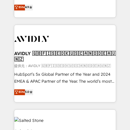
Strategy: Activate Breeze Agents, configure HubSpot
North America. Avec plus de 115 experts en
Elite
4.9
AI, & maximize AEO with tailored AI services. 🧩
marketing automation, Growth, Revops, CRM et
Integrations: Extend HubSpot with custom
webdesign. Markentive is both a consulting firm, a
integrations, hosting, & maintenance.
digital agency and an integrator. With over 115
experts in marketing automation, growth, revops,
CRM and webdesign (We focus on EMEA - USA
customers).
AVIDLY 🇬🇧🇫🇮🇸🇪🇩🇰🇺🇸🇨🇦🇳🇴🇩🇪🇦🇺
🇳🇿
提供元：AVIDLY 🇬🇧🇫🇮🇸🇪🇩🇰🇺🇸🇨🇦🇳🇴🇩🇪🇦🇺🇳🇿
HubSpot’s 5x Global Partner of the Year and 2024
EMEA & APAC Partner of the Year. The world’s most
experienced and fully accredited HubSpot Solutions
Elite
5.0
Partner. 🚀 With 2,750+ HubSpot projects delivered
and 370+ specialists across EMEA, APAC and NAM,
we de-risk complex CRM programmes and
accelerate ROI across every HubSpot Hub. 🧭 From
multi-region migrations to AI-powered automation,