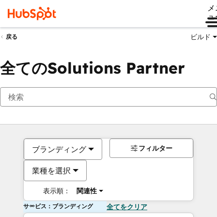
メ
ュ
ビルド
戻る
全てのSolutions Partner
フィルター
ブランディング
業種を選択
表示順：
関連性
サービス：ブランディング
全てをクリア