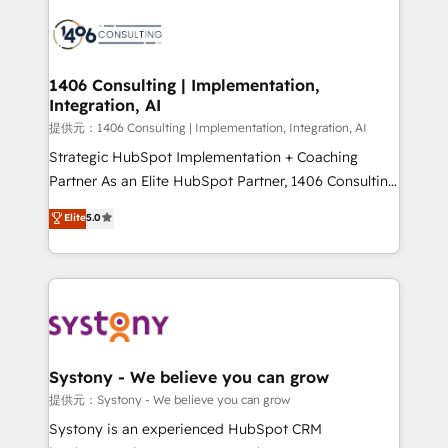
Data Migration & Custom Integration
AI and strategy. For over 12 years, we’ve delivered
500+ HubSpot implementations, building end-to-
end solutions that integrate CRM, AI automation,
inbound and loop marketing, content, and digital
1406 Consulting | Implementation,
Integration, AI
creativity. Our multicultural team works in Spanish,
Portuguese, and English to design scalable strategies
提供元：1406 Consulting | Implementation, Integration, AI
that drive measurable growth. 🌎 Highlights: • 10+
Strategic HubSpot Implementation + Coaching
years as a HubSpot partner. • 2023 Impact Awards:
Partner As an Elite HubSpot Partner, 1406 Consulting
Platform Migration Excellence. • Top 3 Partner of the
helps mid-market revenue teams transform how
Elite
5.0
Year LATAM 2022, 2023, 2024, 2025. • Partner of the
they sell, market, and serve. We don't just build your
Year 2024. • Organizer of Aliados.ai (AI, marketing &
HubSpot—we teach your team to own it, then stay
tech global congress). 👉 Ready to scale your
to help you keep winning. What We Do ⚙️ CRM
business with HubSpot? Let Cebra’s experts help
Implementations across Marketing, Sales, Service,
you grow faster, smarter, and with impact.
Data & Content 📈 Sales & Marketing Alignment +
Revenue Team Enablement 🤖 Breeze AI & Custom
Agent Creation 🔄 Custom Integrations & Data
Systony - We believe you can grow
Migration Why 1406 We become part of your team.
提供元：Systony - We believe you can grow
Your team learns while we build. We fix what others
Systony is an experienced HubSpot CRM
broke. Built for mid-market reality—practical