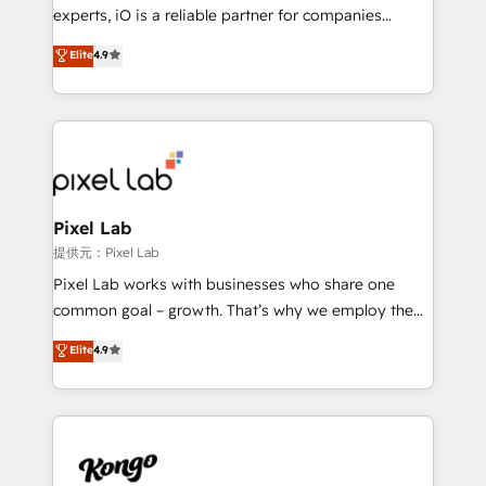
system - Accelerate impact with a partner who
experts, iO is a reliable partner for companies
understands both strategy and technology
looking to strengthen their position in the fields of
Elite
4.9
marketing, technology, content, strategy and
creation. iO combines in-depth knowledge on both
the marketing and technology end of HubSpot,
creating impactful inbound marketing strategies
from end-to-end. Teams of marketing specialists,
developers, copywriters and designers work side by
side to meet the specific demands of every client
Pixel Lab
and project. Dedicated HubSpot teams combine all
提供元：Pixel Lab
skills for HubSpot projects from strategy to
Pixel Lab works with businesses who share one
implementation and training. Skilled in-house
common goal – growth. That’s why we employ the
developers are building HubSpot CMS websites and
latest innovations in disruptive technology in our
Elite
4.9
complex API integrations with external platforms.
approach to web design, sales enablement and
Working from several campuses across Belgium, The
inbound marketing that deliver month-on-month
Netherlands, Denmark and Sweden, iO currently
growth for our client's businesses. These methods
supports the growth of big and small companies
are confirmed by data-driven results so you can see
such as Brussels Airport, Volvo, Farmaline, Agilitas,
exactly where your marketing budget is being used
Streamz and Michelin.