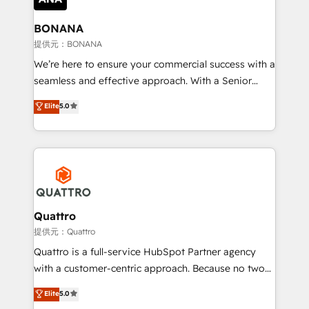
life, and creates a 360˚ view of your customer to
help your teams do more. We specialise in HubSpot
BONANA
technical services, website design and development
提供元：BONANA
as well as agency services that help set you up for
We’re here to ensure your commercial success with a
success. Now, more than ever you need to connect
seamless and effective approach. With a Senior
and align your website and marketing to sales and
team that has 10+ years of experience in HubSpot,
Elite
5.0
customer service. It's time to empower your teams
we have a deep understanding of SaaS, Business
to create great customer experiences that generate
Services and E-commerce together with Retail. We
more leads, close more business and engage your
streamline and enhance your Sales, Marketing &
customers. Let's work side-by-side to make it
Service efforts, providing insights in your
happen.
commercial operations. We're good at RevOps,
automating and optimizing your marketing, sales &
service operations with AI, designing and building
Quattro
your website, and we drive growth through Account-
提供元：Quattro
Based Marketing, SEO, SEA and many other tactics.
Quattro is a full-service HubSpot Partner agency
No worries, we will advise you in which to deploy
with a customer-centric approach. Because no two
and help you to get the best measurable ROI. This
clients have the same needs, Quattro offer a
Elite
5.0
brings us to our mission; to effectively guide as
bespoke approach for every client. Services include