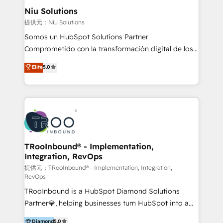
uniendo visión estratégica y excelencia técnica para
Niu Solutions
generar resultados medibles. Apoyamos a empresas
提供元：Niu Solutions
de construcción, educación, tecnología, retail, e-
Somos un HubSpot Solutions Partner
commerce, salud, financieras, seguros y servicios,
Comprometido con la transformación digital de los
ayudándolas a conectar sistemas, escalar equipos y
procesos comerciales de las empresas en
Elite
5.0
tomar decisiones basadas en datos. 🌎 Highlights:
Latinoamérica, con un enfoque en Marketing, Ventas
5+ años como partner HubSpot 100+
y Servicio al Cliente. Somos un equipo de trabajo
implementaciones en LATAM y EE. UU. Expertise en
multidisciplinario de alto rendimiento, con
integraciones vía API Top #7 HubSpot Partner
conocimiento y experiencia enfocado en: 1.
LATAM 2025 🏆 Impulsamos crecimiento con CRM +
Optimizar la eficiencia operativa de nuestros
IA en múltiples industrias. 👉 ¿Listo para transformar
clientes 2. Mejorar la experiencia del cliente 3.
tus procesos comerciales?
Asegurar resultados medibles Nos especializamos
TRooInbound® - Implementation,
Integration, RevOps
en bancos, seguros, e-commerce, Desarrolladores
Inmobiliarios y Empresas Distribuidoras de
提供元：TRooInbound® - Implementation, Integration,
RevOps
Productos
TRooInbound is a HubSpot Diamond Solutions
Partner💎, helping businesses turn HubSpot into a
scalable growth engine. We work with startups, mid-
Diamond
5.0