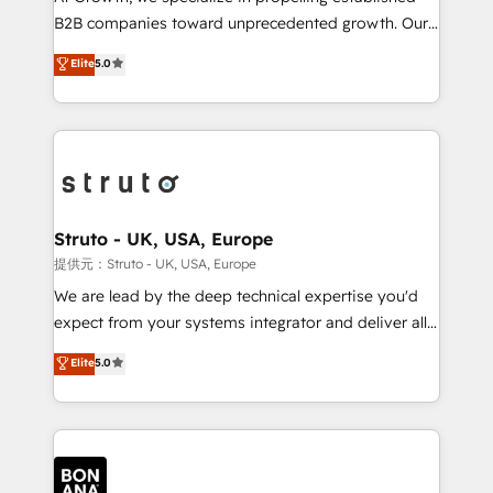
Custom Solutions: From onboarding and
B2B companies toward unprecedented growth. Our
integrations, to RevOps and training. We align
focus is on fine-tuning and enhancing your growth,
Elite
5.0
HubSpot with your business needs. 🌟 Proven
sales, and marketing operations. Unlike conventional
Results: We’ve helped businesses of all sizes
marketing agencies, we dive deep into the
accelerate revenue growth, improve operational
operational aspects of your business, ensuring that
efficiency, and achieve ROI. 🔧 Flexible Service
each cog in your growth machine is well-oiled and
Packages: Choose ongoing support or project-based
functioning optimally. With our expertise in leading
solutions. We offer service packages designed to fit
platforms like Salesforce and HubSpot, we bring a
your requirements. Contact us today!
wealth of knowledge and experience to the table.
Struto - UK, USA, Europe
Our strategies are tailored to your business's unique
提供元：Struto - UK, USA, Europe
needs, ensuring a personalized approach that aligns
We are lead by the deep technical expertise you'd
with your growth objectives.
expect from your systems integrator and deliver all
the agency services you'd expect from your
Elite
5.0
HubSpot Solutions Partner. As one of the UK's
longest-standing partners, we are experts at
maximising the value of the HubSpot platform and
building an integrated growth stack that brings your
business, operational and technical requirements to