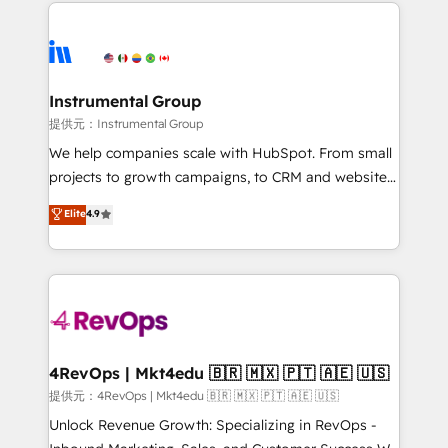
eminent solutions & integrations. Trust us to
there’s a good chance one of our globally integrated
streamline your HubSpot experience. 🚀HubSpot
teams has worked with clients just like you Let’s
Elite Partners with 10+ years of HubSpot experience
explore whether S2 is the partner you’ve been
🤝HubSpot Premier Integration partner 🤝Google
looking for...and get your next big initiative moving!
Premier Partner 2023 🌟5 HubSpot Accreditations 🌟
Instrumental Group
Won HubSpot Theme Challenge 2021 🌟INBOUND’19
提供元：Instrumental Group
HubSpot Rising Star Why us? Harnessing the full
We help companies scale with HubSpot. From small
potential of the powerful HubSpot CRM. ✔️A team of
projects to growth campaigns, to CRM and websites.
HubSpot experts backed by over 10+ years of
Hire an agency that's experienced in every inch of
Elite
4.9
HubSpot experience ✔️Flexible pricing models —
HubSpot and willing to work hand-in-hand with your
Hourly-fee (assigned one Dedicated HubSpot
team to simplify the complex and build a better
Admin); Monthly-fee (HubSpot Admin + Project
experience for your team and customers.
Manager); and Fixed Project Cost (as per
requirement). ✔️Helped over 25,000+ customers so
far with our HubSpot solutions. ✔️Bespoke apps &
on-demand bundle services. Connect with us today!
4RevOps | Mkt4edu 🇧🇷 🇲🇽 🇵🇹 🇦🇪 🇺🇸
提供元：4RevOps | Mkt4edu 🇧🇷 🇲🇽 🇵🇹 🇦🇪 🇺🇸
Unlock Revenue Growth: Specializing in RevOps -