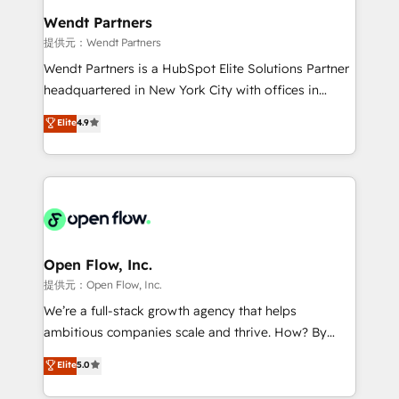
experiences. Systony – We believe you can grow!
Implementation Certified Partner and we contribute
Wendt Partners
to their advisory council. We strive to do 'good work
提供元：Wendt Partners
with good people' and have worked with incredible
Wendt Partners is a HubSpot Elite Solutions Partner
brands. You can see some of them on our website,
headquartered in New York City with offices in
along with plenty of case studies.
Toronto, London and Melbourne. As a global
Elite
4.9
HubSpot partner, we specialize in working with
sophisticated B2B companies to implement the
HubSpot CRM platform across client organizations.
Our vertical market expertise includes
industrial/manufacturing, professional services,
architecture/engineering/construction (AEC),
distribution, commercial real estate, technology,
Open Flow, Inc.
finserv/fintech, IT managed services, transportation
提供元：Open Flow, Inc.
& logistics, energy/solar, staffing and recruiting,
We’re a full-stack growth agency that helps
media, healthcare and government contractors. Our
ambitious companies scale and thrive. How? By
scope of services encompasses Platform Solutions,
upgrading and streamlining every single revenue-
Elite
5.0
Technical Solutions, Enablement Solutions, Digital
generating aspect of your business. We’re proud
Solutions and Growth Solutions. As a fully
HubSpot Elite Solutions Partners and devout CRM