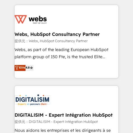
sales, and service hubs • Built-in flexibility for
adoption, sales process and marketing results.
startups to global brands
Services 📚 Onboarding your team to HubSpot for
the first time 🔧 Designing and optimising your
HubSpot set-up for better results 🌐 Website design
and build using HubSpot 🔌 Integrating HubSpot
Webs, HubSpot Consultancy Partner
with other systems 🎓 Training your teams to be
提供元：Webs, HubSpot Consultancy Partner
HubSpot pros 📊 Lead generation services using
Webs, as part of the leading European HubSpot
HubSpot Why us? - SIX HubSpot Accreditations -
platform group of 150 Fte, is the trusted Elite
awarded by HubSpot after a rigorous process for
HubSpot CRM Partner offering you a roadmap on
Elite
4.8
CRM, Solutions Architecture, Onboarding , Data
maximizing EBITDA and achieving Commercial
Migration, Custom Integration & Platform
Excellence. With our targeted processes, we
Enablement -Onboarded over 500 businesses to
strengthen your digital transformation and minimize
HubSpot -Top 1% of partners worldwide -In-house
costs. As HubSpot's Advanced Accredited CRM
team of 25+ experts Contact us today to help you
Implementation partner, we provide expertise to
get more from your investment in HubSpot.
drive your business forward. Since 2015 we are fully
www.bbdboom.com
dedicated to HubSpot and with an experienced
DIGITALISIM - Expert Intégration HubSpot
team (50+), we work with reputable companies in
提供元：DIGITALISIM - Expert Intégration HubSpot
B2B sectors such as manufacturing, SaaS and
Nous aidons les entreprises et les dirigeants à se