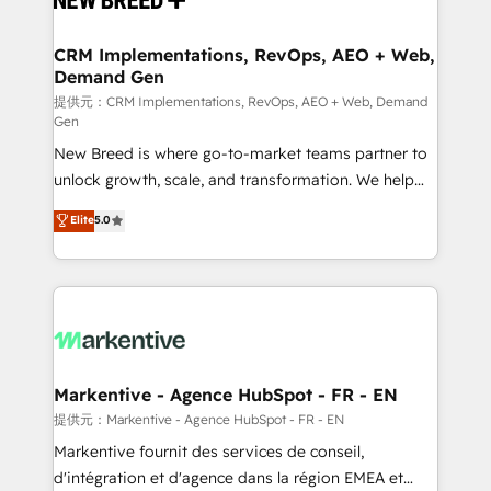
定の代行ではなく、設計の責任」を引き受け、部門横断
technical development team. - 19 HubSpot-certified
の統合・浸透・変革管理を実行します。 ▸ CMS戦略設
trainers to drive platform adoption. 📈 Revenue
CRM Implementations, RevOps, AEO + Web,
計・構築：リード獲得・CVR・SEOを前提にした情報設
Demand Gen
Generation - Full-funnel marketing and high-
計・導線設計・テンプレート設計をContent Hubで一体
performance advertising via Point Success Media. -
提供元：CRM Implementations, RevOps, AEO + Web, Demand
Gen
提供。 ▸ 既存CRM・MAからの移行支援：Salesforce・
Expert deployment of Breeze AI and custom agents
Marketo・Pardot等からの移行、カスタム設計、履歴
New Breed is where go-to-market teams partner to
to automate growth. 🏆 Elite Excellence - 8 platform
データ移行と活用設計まで。 ▸ AEO対応：ChatGPT・
unlock growth, scale, and transformation. We help
accreditations and deep HIPAA-compliance
Perplexity等のAI検索からの流入・引用を前提にコンテ
companies activate HubSpot’s AI-powered
expertise. - A team of 250+ experts dedicated to
Elite
5.0
ンツとサイト構造を最適化。 🏆 なぜ100incを選ぶの
customer platform and operationalize HubSpot’s
your resilient growth.
か？ ✓ HubSpot Eliteパートナー認定 ✓ HubSpotアワ
Loop Marketing framework through expert-led
ード受賞・HUGリーダー ✓ ISO27001:2022 /
services, smart agents, and purpose-built apps,
ISO9001:2015 取得 ✓ 400社以上の導入実績 ✓
tailored to your business. Together, we unlock
HubSpot大百科 出版 CRM・AI活用に関するご相談、現
results, fast. ⚙️CRM & RevOps: Align all Hubs to your
状整理の壁打ちなど、構想段階からお気軽にお問い合わ
buyer journey for clean data, scalability, & reporting.
せください。
🎯Demand Gen & ABM: Drive pipeline with inbound,
Markentive - Agence HubSpot - FR - EN
ABM, AEO, SEO, & paid media. 👩‍💻Web Design:
提供元：Markentive - Agence HubSpot - FR - EN
Build high-performing websites with UX, messaging,
Markentive fournit des services de conseil,
& conversion strategy that drive results. 🤖AI
d'intégration et d'agence dans la région EMEA et