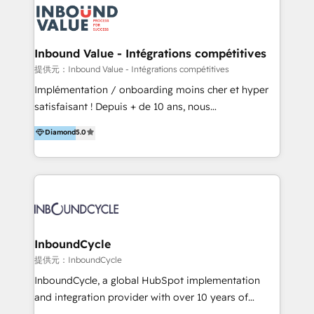
『最適なハブ』になります。 ーーーーーーーーーーー
BPO・実務まで幅広いご支援が可能です。 また、2022
ーーーーーーーーーーーーーーーーーーー 【プロジェ
年に国内初のBtoB営業DXに関する書籍『業務効率化か
クトの主な進め方】 -オンライン無料相談（初回60〜
らはじめるBtoB営業DX BtoB営業もここまでデジタル
Inbound Value - Intégrations compétitives
90分程度） -現状課題の抽出、現実的な目標の確認 -要
化できる! 」を出版いたしました。 HubSpotの導入／
提供元：Inbound Value - Intégrations compétitives
件整理、必要十分なHubSpot製品の組合せのご提案 -お
活用支援以外にも、下記のようなサービスを提供してい
Implémentation / onboarding moins cher et hyper
見積り提示・ご承認、スケジュール決定、プロジェクト
ます。 - ABMターゲット定義 / リスト作成 - カスタマ
satisfaisant ! Depuis + de 10 ans, nous
キックオフ -マーケティング戦略策定（KGI）、ウェブ
ージャーニー設計 - CRM / MA / SFAの設計 / 構築 / 定
accompagnons des entreprises dans
戦略・戦術の設計（KPI） -全体導線遷移設計、ビジュ
Diamond
5.0
着 - WEB / LP / BtoB-EC制作 - WEB広告(Google/FB
l’automatisation de leur croissance digitale via
アルデザイン制作 -コンテンツ制作（取材、写真・動画
他)運用 - 記事コンテンツ / 動画制作 - インサイドセー
HubSpot avec une approche compétitive. Nous
撮影、ライティングなど） -ノーコードCMSテーマテン
ルス代行 - 営業研修 / セールスイネーブルメント - ウ
aidons nos clients à générer plus de RDV en
プレート構築（CMS Hub） -顧客ライフサイクルステ
ェビナー / 展示会リード獲得 - BtoBマーケティング組
automatisant les tunnels d’acquisition digitaux. Nous
ージ定義・構築（CRM） -マーケティングシナリオ定
織構築
sommes une agence d’Inbound marketing et sales à
義・構築（Marketing Hub） -営業パイプラインの定
Paris, Montpellier et Rennes.
義・構築（Sales Hub） -外部システム連携
InboundCycle
（Salesforce,SanSan,freeeなどとのデータ連携） -テ
提供元：InboundCycle
スト公開・ブラウザチェック -本番公開、操作レクチャ
ー・マニュアル作成 -運用支援開始 ーーーーーーーーー
InboundCycle, a global HubSpot implementation
ーーーーーーーーーーーーーーーーーーーーー まずは
and integration provider with over 10 years of
ハブワンにお気軽にご相談ください。
experience, serves businesses in diverse industries.