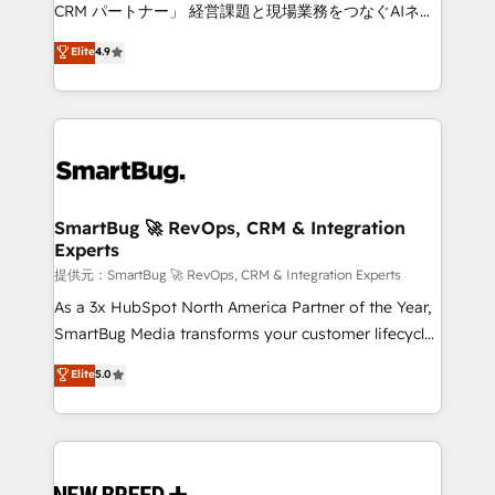
Move from any legacy CRM. Zero downtime, full data
CRM パートナー」 経営課題と現場業務をつなぐAIネイ
integrity. ➤ Implementation: Configure HubSpot to
ティブ・エージェンシーとして、HubSpot Eliteの実装
Elite
4.9
run your revenue process. Sales, marketing, and
力で顧客フロント業務を再設計します。 💡 100inc は何
service wired together. ➤ AI and Integrations: Layer
をする会社か？ HubSpotを共通基盤に、AIエージェン
Breeze AI, custom agents, and APIs to remove
トを組み込んだ顧客フロント業務（マーケティング・営
manual work. ➤ Ongoing Management: Monthly
業・CS）を組織全体で設計・実装する日本のAIネイテ
tune-ups, feature rollouts, adoption coaching. Buying
ィブ・エージェンシーです。事業部・グループ会社・部
HubSpot, switching to it, or reviving a stale portal?
門が分立する組織で、データと業務プロセスのサイロ化
We are built for the work.
を、CRMを軸とした全社共通基盤に再構築します。意
SmartBug 🚀 RevOps, CRM & Integration
Experts
思決定者・PMO・現場担当者に並走します。 1️⃣
HubSpot導入・活用支援 顧客データの一元化から、
提供元：SmartBug 🚀 RevOps, CRM & Integration Experts
GTMの見える化・自動化まで。全Hub統合運用、デー
As a 3x HubSpot North America Partner of the Year,
タ品質設計、グループ横断のCRM統合に対応します。
SmartBug Media transforms your customer lifecycle
2️⃣ AIエージェント組織構築 営業・マーケティング業務
into a revenue engine. Our unified ecosystem
Elite
5.0
の一部をAIが自律実行する組織への移行を設計・実装。
includes specialized divisions Globalia (AI &
Breeze・Claude等をHubSpotと連携させ、役割定義・
Software) and Point Success Media (Paid Media),
運用ルール・成果指標まで含めて設計します。 3️⃣ 全社
making this the official home for all three brands. 🔄
DX × AI推進のPMO伴走支援 複数部門をまたぐDX×AI変
Implementation & Integration - Seamless migrations
革を、構想から実装・定着までPMOとして主導。「設
and system integrations powered by Globalia’s