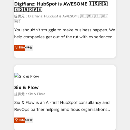
framework, meaning we've been accredited by
Digifianz: HubSpot is AWESOME 🇺🇸🇲🇽
🇪🇸🇦🇷🇦🇪
HubSpot and vetted by the CCS, which means we
can support public sector companies as well the
提供元：Digifianz: HubSpot is AWESOME 🇺🇸🇲🇽🇪🇸🇦🇷
🇦🇪
other ones listed in our profile. Our services: -
You shouldn't struggle to make business happen. We
HubSpot implementation - HubSpot CMS website
help companies get out of the rut with experienced,
build We can do lots of things. But everything we do
process-oriented teams implementing HubSpot
is there for you to: - Grow revenue, and run your
Elite
4.9
Marketing, Sales, Service, CMS and Operations Hub,
business more efficiently - Build stronger
so selling and actually engaging with your customers
relationships with customers - Make better
feels easy and pain-free. We are a top ranked
decisions with data - Find a new voice and reach
HubSpot Elite Partner, winner of Rookie of the Year
more people - Get the most out of your HubSpot
and Customer First Awards, 4.9/5 rating in HubSpot
investment
Reviews and 4.9/5 rating in Clutch Reviews. Digifianz
Six & Flow
helps the following industries: logistics & 3PL, home
提供元：Six & Flow
improvement & construction, branding and
Six & Flow is an AI-first HubSpot consultancy and
commercialization, real estate, health, education,
RevOps partner helping ambitious organisations
SaaS, Software Dev & IT and consulting, make the
grow with clarity, confidence, and intelligence.
most out of their HubSpot experience operating in
Elite
5.0
Operating across the UK, Netherlands, Ireland, and
the United States, EU, UAE, Mexico and Latin