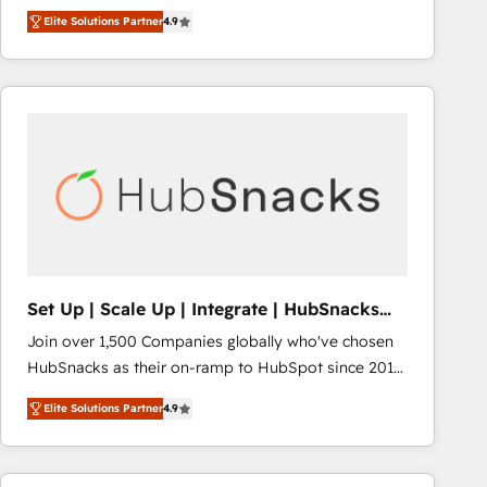
Hire an agency that's experienced in every inch of
Elite Solutions Partner
4.9
HubSpot and willing to work hand-in-hand with your
team to simplify the complex and build a better
experience for your team and customers.
Set Up | Scale Up | Integrate | HubSnacks
FlexPlan
Join over 1,500 Companies globally who've chosen
HubSnacks as their on-ramp to HubSpot since 2014
Simple pay-as-you-go plans that accelerate value...
Elite Solutions Partner
4.9
1️⃣ Set Up | Onboarding New or Check-fixing existing
HubSpot portals 2️⃣ Scale Up | 100% HubSpot Task
Execution... Global 24/7 ... All Experts 3️⃣ Integrate |