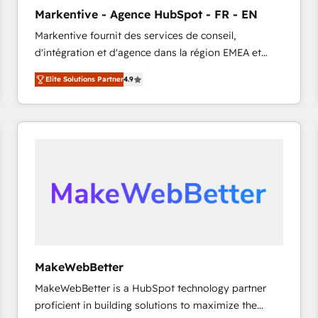
タ品質設計、グループ横断のCRM統合に対応します。
Markentive - Agence HubSpot - FR - EN
2️⃣ AIエージェント組織構築 営業・マーケティング業務
Markentive fournit des services de conseil,
の一部をAIが自律実行する組織への移行を設計・実装。
d'intégration et d'agence dans la région EMEA et
Breeze・Claude等をHubSpotと連携させ、役割定義・
North America. Avec plus de 115 experts en
運用ルール・成果指標まで含めて設計します。 3️⃣ 全社
Elite Solutions Partner
4.9
marketing automation, Growth, Revops, CRM et
DX × AI推進のPMO伴走支援 複数部門をまたぐDX×AI変
webdesign. Markentive is both a consulting firm, a
革を、構想から実装・定着までPMOとして主導。「設
digital agency and an integrator. With over 115
定の代行ではなく、設計の責任」を引き受け、部門横断
experts in marketing automation, growth, revops,
の統合・浸透・変革管理を実行します。 ▸ CMS戦略設
CRM and webdesign (We focus on EMEA - USA
計・構築：リード獲得・CVR・SEOを前提にした情報設
customers).
計・導線設計・テンプレート設計をContent Hubで一体
提供。 ▸ 既存CRM・MAからの移行支援：Salesforce・
Marketo・Pardot等からの移行、カスタム設計、履歴
データ移行と活用設計まで。 ▸ AEO対応：ChatGPT・
Perplexity等のAI検索からの流入・引用を前提にコンテ
ンツとサイト構造を最適化。 🏆 なぜ100incを選ぶの
MakeWebBetter
か？ ✓ HubSpot Eliteパートナー認定 ✓ HubSpotアワ
MakeWebBetter is a HubSpot technology partner
ード受賞・HUGリーダー ✓ ISO27001:2022 /
proficient in building solutions to maximize the
ISO9001:2015 取得 ✓ 400社以上の導入実績 ✓