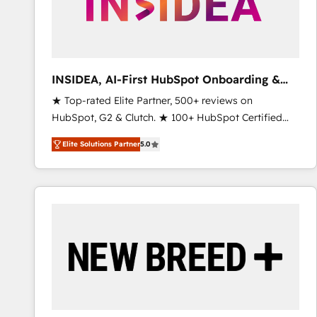
INSIDEA, AI-First HubSpot Onboarding &
RevOps
★ Top-rated Elite Partner, 500+ reviews on
HubSpot, G2 & Clutch. ★ 100+ HubSpot Certified
Experts & Trainers across the team ★ 1,500+
Elite Solutions Partner
5.0
implementations across five continents ★ AI-First,
RevOps-led, Onboarding obsessed ★ Company of
the Year 2024/25 INSIDEA helps growing companies
turn HubSpot into a revenue engine. We onboard
your team, migrate your data, and build AI-powered
workflows that drive adoption from week one, in
your time zone. What we do ➤ Onboarding: Live in
weeks, with workflows built around your business,
not a template. ➤ Migration: Move from any legacy
CRM. Zero downtime, full data integrity. ➤