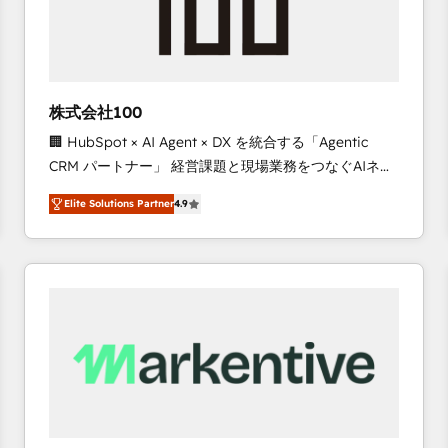
株式会社100
🏢 HubSpot × AI Agent × DX を統合する「Agentic
CRM パートナー」 経営課題と現場業務をつなぐAIネイ
ティブ・エージェンシーとして、HubSpot Eliteの実装
Elite Solutions Partner
4.9
力で顧客フロント業務を再設計します。 💡 100inc は何
をする会社か？ HubSpotを共通基盤に、AIエージェン
トを組み込んだ顧客フロント業務（マーケティング・営
業・CS）を組織全体で設計・実装する日本のAIネイテ
ィブ・エージェンシーです。事業部・グループ会社・部
門が分立する組織で、データと業務プロセスのサイロ化
を、CRMを軸とした全社共通基盤に再構築します。意
思決定者・PMO・現場担当者に並走します。 1️⃣
HubSpot導入・活用支援 顧客データの一元化から、
GTMの見える化・自動化まで。全Hub統合運用、デー