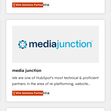
operational efficiency of HubSpot. The fastest-
HubSpot大百科 出版 CRM・AI活用に関するご相談、現
Elite Solutions Partner
4.9
growing tech-enabler & facilitator, MakeWebBetter,
状整理の壁打ちなど、構想段階からお気軽にお問い合わ
hands you the blend of HubSpot expertise &
せください。
eminent solutions & integrations. Trust us to
streamline your HubSpot experience. 🚀HubSpot
Elite Partners with 10+ years of HubSpot experience
🤝HubSpot Premier Integration partner 🤝Google
Premier Partner 2023 🌟5 HubSpot Accreditations 🌟
Won HubSpot Theme Challenge 2021 🌟INBOUND’19
HubSpot Rising Star Why us? Harnessing the full
potential of the powerful HubSpot CRM. ✔️A team of
HubSpot experts backed by over 10+ years of
media junction
HubSpot experience ✔️Flexible pricing models —
We are one of HubSpot's most technical & proficient
Hourly-fee (assigned one Dedicated HubSpot
partners in the area of re-platforming, website
Admin); Monthly-fee (HubSpot Admin + Project
design & development. We specialize in multi-hub
Manager); and Fixed Project Cost (as per
Elite Solutions Partner
5.0
implementations for mid-market & enterprise
requirement). ✔️Helped over 25,000+ customers so
companies. We are woman-owned, powered by
far with our HubSpot solutions. ✔️Bespoke apps &
coffee, and we ❤️ dogs. We produce award-winning
on-demand bundle services. Connect with us today!