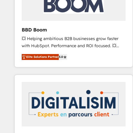
across offices and consulting teams in the UK, USA,
Canada, Germany, France, Belgium, Singapore, and
South Africa. Certified compliant with ISO/IEC
27001:2022 and ISO 9001:2015 across all seven
BBD Boom
international offices and 175+ employees.
💥 Helping ambitious B2B businesses grow faster
with HubSpot. Performance and ROI focused. 💥
BBD Boom is the HubSpot partner that can help you
Elite Solutions Partner
5.0
to HubSpot Better. We work with your teams to
solve all your HubSpot challenges and improve user
adoption, sales process and marketing results.
Services 📚 Onboarding your team to HubSpot for
the first time 🔧 Designing and optimising your
HubSpot set-up for better results 🌐 Website design
and build using HubSpot 🔌 Integrating HubSpot
with other systems 🎓 Training your teams to be
HubSpot pros 📊 Lead generation services using
HubSpot Why us? - SIX HubSpot Accreditations -
awarded by HubSpot after a rigorous process for