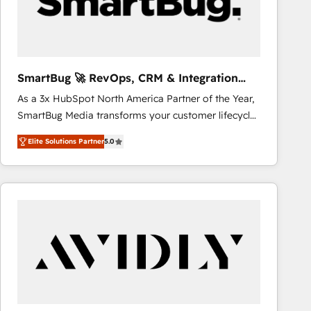
SmartBug 🚀 RevOps, CRM & Integration
Experts
As a 3x HubSpot North America Partner of the Year,
SmartBug Media transforms your customer lifecycle
into a revenue engine. Our unified ecosystem
Elite Solutions Partner
5.0
includes specialized divisions Globalia (AI &
Software) and Point Success Media (Paid Media),
making this the official home for all three brands. 🔄
Implementation & Integration - Seamless migrations
and system integrations powered by Globalia’s
technical development team. - 19 HubSpot-certified
trainers to drive platform adoption. 📈 Revenue
Generation - Full-funnel marketing and high-
performance advertising via Point Success Media. -
Expert deployment of Breeze AI and custom agents