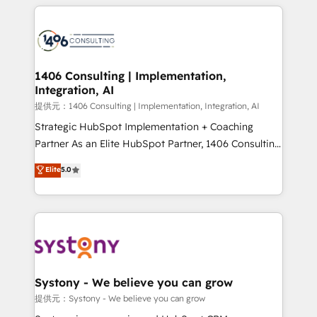
help businesses grow through technology, creativity,
Data Migration & Custom Integration
AI and strategy. For over 12 years, we’ve delivered
500+ HubSpot implementations, building end-to-
end solutions that integrate CRM, AI automation,
inbound and loop marketing, content, and digital
1406 Consulting | Implementation,
Integration, AI
creativity. Our multicultural team works in Spanish,
Portuguese, and English to design scalable strategies
提供元：1406 Consulting | Implementation, Integration, AI
that drive measurable growth. 🌎 Highlights: • 10+
Strategic HubSpot Implementation + Coaching
years as a HubSpot partner. • 2023 Impact Awards:
Partner As an Elite HubSpot Partner, 1406 Consulting
Platform Migration Excellence. • Top 3 Partner of the
helps mid-market revenue teams transform how
Elite
5.0
Year LATAM 2022, 2023, 2024, 2025. • Partner of the
they sell, market, and serve. We don't just build your
Year 2024. • Organizer of Aliados.ai (AI, marketing &
HubSpot—we teach your team to own it, then stay
tech global congress). 👉 Ready to scale your
to help you keep winning. What We Do ⚙️ CRM
business with HubSpot? Let Cebra’s experts help
Implementations across Marketing, Sales, Service,
you grow faster, smarter, and with impact.
Data & Content 📈 Sales & Marketing Alignment +
Revenue Team Enablement 🤖 Breeze AI & Custom
Agent Creation 🔄 Custom Integrations & Data
Systony - We believe you can grow
Migration Why 1406 We become part of your team.
提供元：Systony - We believe you can grow
Your team learns while we build. We fix what others