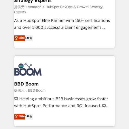
Strategy Experts
pour aligner les équipes marketing, commerciales et
support client (data migration, synchronisation API,
提供元：Vonazon ⚡ HubSpot RevOps & Growth Strategy
Experts
audit et maintenance) ➤ La création de sites internet
As a HubSpot Elite Partner with 150+ certifications
de conversion qui transforment les visiteurs en
and over 5,000 successful client engagements,
opportunités d'affaires ➤ La mise en place de
Vonazon turns marketing complexity into
stratégies d'acquisition marketing (SEO, SEA,
Elite
5.0
measurable, scalable growth. From onboarding to
inbound, automatisation marketing, ABM, IA,
enterprise-grade campaigns, our in-house team
emailing) Informations clés : - 10 ans d'expérience -
builds scalable strategies that drive long-term
100+ intégrations CRM HubSpot réussies - 40
revenue. ⚙️ HubSpot Integration & Optimization •
experts conseil - 150 certifications HubSpot
Seamless CRM, CMS, and automation setup •
cumulées
Complex platform migrations and data cleanups •
Custom APIs and third-party integrations 📈 End-to-
BBD Boom
End Revenue Acceleration • Lifecycle marketing and
提供元：BBD Boom
pipeline growth programs • Sales enablement tools
💥 Helping ambitious B2B businesses grow faster
and CRM optimization • Retention strategies with
with HubSpot. Performance and ROI focused. 💥
customer journey mapping 🏅 Elite-Level HubSpot
BBD Boom is the HubSpot partner that can help you
Elite
5.0
Execution • 750+ onboardings and 2,000+
to HubSpot Better. We work with your teams to
implementations • Deep expertise across marketing,
solve all your HubSpot challenges and improve user