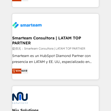
strategies. With offices in South Africa and London,
we take a RevOps-led approach that aligns sales,
marketing & service, breaks down silos, and gives
teams the clarity to operate efficiently and with
confidence. We deliver end to end strategy and
implementation, aligning people, processes, data
and technology around a single source of truth to
Smarteam Consultora | LATAM TOP
PARTNER
support sustainable growth and better decision-
making. Working with clients locally and globally, our
提供元：Smarteam Consultora | LATAM TOP PARTNER
expertise includes HubSpot onboarding and CRM
Smarteam es un HubSpot Diamond Partner con
implementation, automation, sales and customer
presencia en LATAM y EE. UU., especializado en
experience strategy, web development, integrations,
implementaciones de HubSpot, integraciones API y
Elite
4.8
and data-driven campaigns. Winners of the first
optimización de procesos comerciales con IA. Con
Global HEART Award, Yamini Rogan, CEO of
más de 6 años de experiencia, hemos liderado 100+
HubSpot said "We love the impact you are having in
implementaciones conectando HubSpot con SAP,
the community - we are so glad to work with you."
ERPs, e-commerce, plataformas financieras,
Connect with us to see how we can do better and be
WhatsApp y sistemas logísticos. Nuestro equipo
better together 🏆
multicultural trabaja en español, inglés y portugués,
uniendo visión estratégica y excelencia técnica para
Niu Solutions