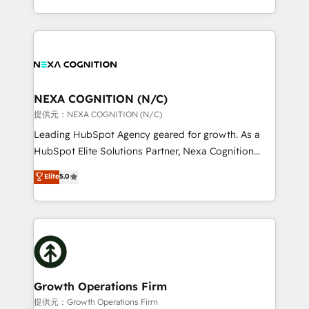
Solutions and Growth Solutions. As a fully
HubSpot Elite Solutions Partners and devout CRM
accredited and five-star rated firm, Wendt Partners
nerds who can harness HubSpot’s custom digital
brings a deep bench of expertise to each client
tools to improve each touchpoint of your customer
engagement. In addition, we are SOC 2, ISO 27001,
experience. Working hand-in-hand with your team,
GDPR and HIPAA compliant for global IT security
we’ll assemble a RevOps machine that drives more
standards.
traffic, generates better leads and crushes your
NEXA COGNITION (N/C)
revenue goals. We've worked with thousands of
提供元：NEXA COGNITION (N/C)
HubSpot customers and we'd love to work with you
Leading HubSpot Agency geared for growth. As a
too! Clients come to us for: Advanced CRM solutions
HubSpot Elite Solutions Partner, Nexa Cognition
System Integrations both Custom and Native to
ranks in the top 1% of global HubSpot Partners and
Elite
5.0
HubSpot Data System Migrations between systems
has been one of the longest-standing partners since
to HubSpot New lead generation strategies Time-
2012. We empower businesses to harness the full
saving automations Fresh growth campaigns Robust
potential of HubSpot by combining strategic
help desk Unified revenue operations Dynamic
insights with technical excellence, we deliver
website development Award-winning creative
bespoke HubSpot solutions tailored to drive
design We live and breathe HubSpot and are ready
measurable growth and operational efficiency. Why
to take on real challenges!
Choose Nexa Cognition? 🚀 HubSpot Expertise: Our
Growth Operations Firm
certified team specialises in CRM implementation,
提供元：Growth Operations Firm