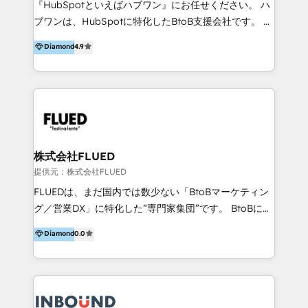
『HubSpotといえばハブワン』にお任せください。 ハ
come formatori ufficiali per l'adozione del CRM in
ブワンは、HubSpotに特化したBtoB支援会社です。 ノ
azienda: il tasso di utilizzo dello strumento è oltre il
ーコードCMS構築、CRM／MA／SFAの設計・運用、他
Diamond
4.9
50% più alto tra i nostri clienti rispetto le altre
システムAPI連携・開発、営業定着支援、カスタマーサ
aziende. Lavoriamo con aziende B2B tra i 5 e i 35
クセス体制の設計まで、ワンストップ完結できる支援体
milioni di fatturato per migliorare l’efficienza dei
制を整えています。 HubSpotの導入支援だけでなく、
processi, allineare marketing e vendite, e
現場で使い続けられる仕組み、売上と効率を両立するシ
massimizzare il ritorno sugli investimenti.
ナリオ設計まで含めてご提案。「導入して終わり」では
なく「成果が出るまで動き続ける」パートナーであるこ
と。それが、ハブワンのスタンスです。 また、
株式会社FLUED
HubSpotはもちろん、ferret One、WordPress、
提供元：株式会社FLUED
Movable Type（Power CMS）などの各種CMSを活用
FLUEDは、まだ国内では数少ない「BtoBマーケティン
し、延べ100社以上のBtoB企業のサイト制作経験をもと
グ／営業DX」に特化した”専門家集団”です。 BtoBに特
に、ウェブマーケテイング担当者が本当に使いやすいノ
化し、WEB制作や広告運用などのオンライン施策か
Diamond
0.0
ーコードテーマテンプレートを独自開発。 企業のさま
ら、インサイドセールスや展示会などのオフライン施策
ざまな課題やニーズに対して「戦略、設計・デザイン、
まで支援しています。 「経験豊富な”専門家集団”によ
開発、運用」まで段階に合わせ、誠実なアドバイスと的
るプロジェクト参加型の支援」で、戦略・企画などのコ
確な対応をすることで、貴社のビジネスを成功に導く
ンサルティング領域から、制作・運用・代行などの
『最適なハブ』になります。 ーーーーーーーーーーー
BPO・実務まで幅広いご支援が可能です。 また、2022