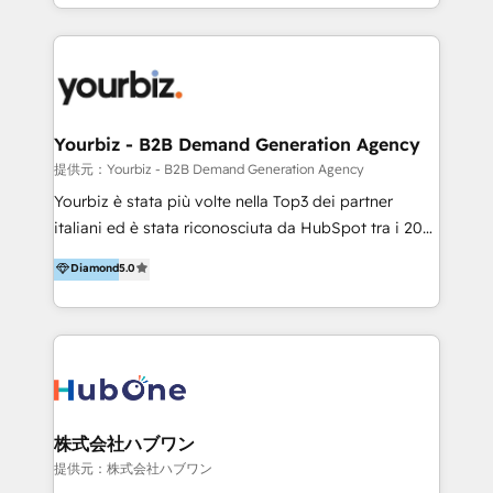
HubSpot’s full potential through: 💎HubSpot Audits,
Management & Optimization 💎RevOps-powered
HubSpot Onboarding & CRM Implementation 💎
Brand Development, Growth Strategy, AI SEO &
Performance Marketing 💎Data Migration & Custom
Integrations 💎Go-To-Market (GTM) Strategies &
Yourbiz - B2B Demand Generation Agency
Account-Based Marketing 💎CMS Development &
提供元：Yourbiz - B2B Demand Generation Agency
Conversion-Focused Websites With a 5.0⭐average
Yourbiz è stata più volte nella Top3 dei partner
rating and 140+ verified client reviews on the
italiani ed è stata riconosciuta da HubSpot tra i 20
HubSpot Ecosystem, TRooInbound is trusted by
migliori partner EMEA per la gestione del cliente.
Diamond
5.0
businesses globally for consistent delivery and high
Stiamo accompagnando oltre 100 aziende nella
client satisfaction. With deep HubSpot expertise and
digitalizzazione e ottimizzazione dei processi di
a focus on performance, we build systems that scale
marketing e vendita. Il nostro metodo DAM è stato
across marketing, sales, and service. Ready to grow
validato da oltre 350 manager: inizia con una precisa
your business with a proven and reliable HubSpot
mappatura dei canali di acquisizione dei contatti e
Diamond Partner? 👉Connect with TRooInbound
dei processi aziendali. Siamo accreditati da
today (https://www.trooinbound.com/contact-us)
HubSpot come fornitore ufficiale per le integrazioni
株式会社ハブワン
tra il CRM e altri sistemi aziendali, tra cui SAP,
提供元：株式会社ハブワン
AS400, TeamSystem. HubSpot ci ha riconosciuto