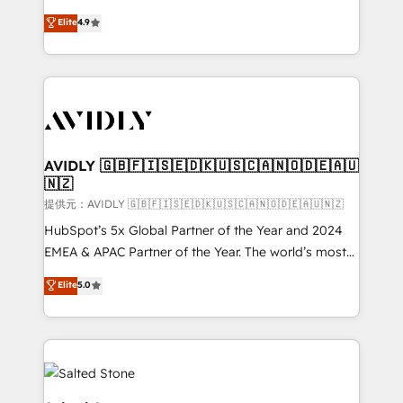
Strategy: Activate Breeze Agents, configure HubSpot
North America. Avec plus de 115 experts en
Elite
4.9
AI, & maximize AEO with tailored AI services. 🧩
marketing automation, Growth, Revops, CRM et
Integrations: Extend HubSpot with custom
webdesign. Markentive is both a consulting firm, a
integrations, hosting, & maintenance.
digital agency and an integrator. With over 115
experts in marketing automation, growth, revops,
CRM and webdesign (We focus on EMEA - USA
customers).
AVIDLY 🇬🇧🇫🇮🇸🇪🇩🇰🇺🇸🇨🇦🇳🇴🇩🇪🇦🇺
🇳🇿
提供元：AVIDLY 🇬🇧🇫🇮🇸🇪🇩🇰🇺🇸🇨🇦🇳🇴🇩🇪🇦🇺🇳🇿
HubSpot’s 5x Global Partner of the Year and 2024
EMEA & APAC Partner of the Year. The world’s most
experienced and fully accredited HubSpot Solutions
Elite
5.0
Partner. 🚀 With 2,750+ HubSpot projects delivered
and 370+ specialists across EMEA, APAC and NAM,
we de-risk complex CRM programmes and
accelerate ROI across every HubSpot Hub. 🧭 From
multi-region migrations to AI-powered automation,