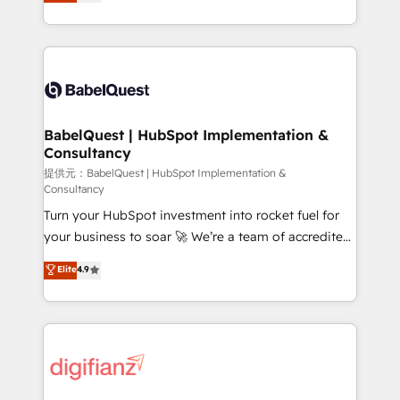
Welcome to our Profile! We help with: • CRM
nurturing sequences. - Cross-hub setup across
implementation, reports, workflows, and team
Marketing, Sales, Operations, and Service Hubs. -
training • CRM migration from Salesforce, Pipedrive,
Ongoing optimization, managed support, and
Dynamics and others • Technical projects including
scalable retainers. Let’s make HubSpot your most
custom API integrations with ERP (and other
powerful growth engine. Built to convert, scale, and
systems) • AI governance for HubSpot-centred
drive results.
operations A little about us: • Boutique 'Elite' team of
BabelQuest | HubSpot Implementation &
Consultancy
12 • 150+ clients across Sales Hub, Marketing Hub,
Service Hub, Data Hub and CMS • ISO/IEC
提供元：BabelQuest | HubSpot Implementation &
Consultancy
27001:2022, ISO 9001:2015, and ISO 42001:2023
Turn your HubSpot investment into rocket fuel for
certified - the AI management standard • GuardHub:
your business to soar 🚀 We’re a team of accredited
our AI governance framework, built on ISO 42001
HubSpot experts ready to help you. We can
Ready for the next step? Click the 👈 '𝗖𝗼𝗻𝘁𝗮𝗰𝘁
Elite
4.9
implement the platform into complex business
𝗯𝘂𝘀𝗶𝗻𝗲𝘀𝘀' button to get in touch (𝘸𝘦'𝘳𝘦 𝘴𝘶𝘱𝘦𝘳
environments, optimise what you've got and make
𝘳𝘦𝘴𝘱𝘰𝘯𝘴𝘪𝘷𝘦)
sure you can actually use it, build your website in
HubSpot or create an inbound marketing strategy
for you and execute it on HubSpot. We are on the
G-Cloud 14 CCS (Crown Commercial Service)