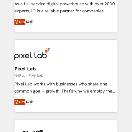
CRM and marketing data, not just implement a
As a full-service digital powerhouse with over 2000
system - Accelerate impact with a partner who
experts, iO is a reliable partner for companies
understands both strategy and technology
looking to strengthen their position in the fields of
Elite
4.9
marketing, technology, content, strategy and
creation. iO combines in-depth knowledge on both
the marketing and technology end of HubSpot,
creating impactful inbound marketing strategies
from end-to-end. Teams of marketing specialists,
developers, copywriters and designers work side by
side to meet the specific demands of every client
Pixel Lab
and project. Dedicated HubSpot teams combine all
提供元：Pixel Lab
skills for HubSpot projects from strategy to
Pixel Lab works with businesses who share one
implementation and training. Skilled in-house
common goal – growth. That’s why we employ the
developers are building HubSpot CMS websites and
latest innovations in disruptive technology in our
Elite
4.9
complex API integrations with external platforms.
approach to web design, sales enablement and
Working from several campuses across Belgium, The
inbound marketing that deliver month-on-month
Netherlands, Denmark and Sweden, iO currently
growth for our client's businesses. These methods
supports the growth of big and small companies
are confirmed by data-driven results so you can see
such as Brussels Airport, Volvo, Farmaline, Agilitas,