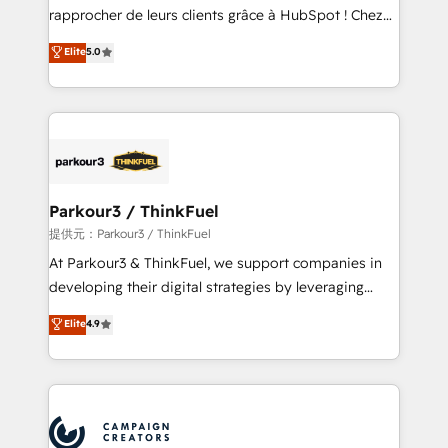
business services. We prepare a customized
rapprocher de leurs clients grâce à HubSpot ! Chez
business case that demonstrates the value and
DIGITALISIM, nous avons l'intime conviction que la
Elite
5.0
impact of your digital transformation, including a
réussite des entreprises passe par l’innovation web,
detailed financial rationale with a focus on ROI and
le marketing digital, et la relation client ! C'est
TCO. As a trusted extension of your team, we
pourquoi, nos experts sont à la fois capables de
believe in the power of partnership. Together, we
gérer votre projet de création de site internet, votre
embark on a transformational journey that sets your
référencement, votre stratégie digitale et le pilotage
business up for long-term success. Unlock your
et l'intégration d'HubSpot ! Les grandes phases d'un
business. If not now, when?
projet HubSpot avec DIGITALISIM : 🧽 Nettoyage,
Parkour3 / ThinkFuel
migration et intégration des bases de données. 🚀
提供元：Parkour3 / ThinkFuel
Développement des interfaces avec vos logiciels
At Parkour3 & ThinkFuel, we support companies in
métiers ⚙️ Configuration de la plateforme HubSpot
developing their digital strategies by leveraging
📈 Configuration de rapports et tableaux de bord 🤝
technologies and automating their marketing and
Elite
4.9
Book Process & Guidelines utilisateurs 🎓
sales processes to generate growth. Our offer spans
Formations des utilisateurs
from Strategy to Operations. We specialize in CRM
onboarding and implementation, web design, sales
& marketing automation, and digital marketing. With
extensive experience working with tech companies