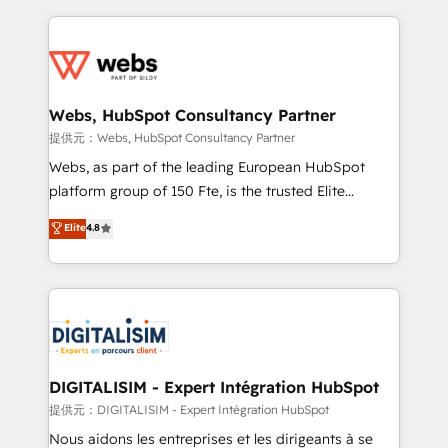
sales, and service hubs • Built-in flexibility for
adoption, sales process and marketing results.
startups to global brands
Services 📚 Onboarding your team to HubSpot for
the first time 🔧 Designing and optimising your
HubSpot set-up for better results 🌐 Website design
and build using HubSpot 🔌 Integrating HubSpot
Webs, HubSpot Consultancy Partner
with other systems 🎓 Training your teams to be
提供元：Webs, HubSpot Consultancy Partner
HubSpot pros 📊 Lead generation services using
Webs, as part of the leading European HubSpot
HubSpot Why us? - SIX HubSpot Accreditations -
platform group of 150 Fte, is the trusted Elite
awarded by HubSpot after a rigorous process for
HubSpot CRM Partner offering you a roadmap on
Elite
4.8
CRM, Solutions Architecture, Onboarding , Data
maximizing EBITDA and achieving Commercial
Migration, Custom Integration & Platform
Excellence. With our targeted processes, we
Enablement -Onboarded over 500 businesses to
strengthen your digital transformation and minimize
HubSpot -Top 1% of partners worldwide -In-house
costs. As HubSpot's Advanced Accredited CRM
team of 25+ experts Contact us today to help you
Implementation partner, we provide expertise to
get more from your investment in HubSpot.
drive your business forward. Since 2015 we are fully
www.bbdboom.com
dedicated to HubSpot and with an experienced
DIGITALISIM - Expert Intégration HubSpot
team (50+), we work with reputable companies in
提供元：DIGITALISIM - Expert Intégration HubSpot
B2B sectors such as manufacturing, SaaS and
Nous aidons les entreprises et les dirigeants à se