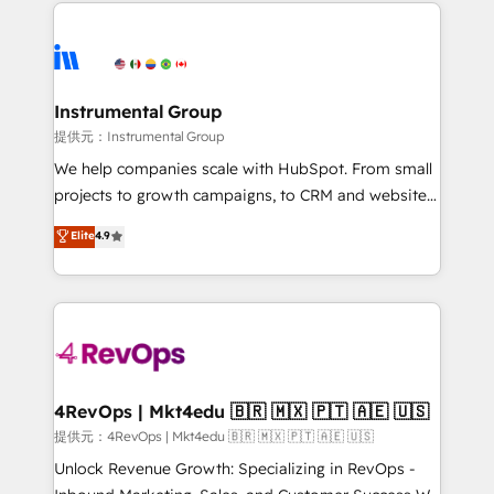
eminent solutions & integrations. Trust us to
there’s a good chance one of our globally integrated
streamline your HubSpot experience. 🚀HubSpot
teams has worked with clients just like you Let’s
Elite Partners with 10+ years of HubSpot experience
explore whether S2 is the partner you’ve been
🤝HubSpot Premier Integration partner 🤝Google
looking for...and get your next big initiative moving!
Premier Partner 2023 🌟5 HubSpot Accreditations 🌟
Instrumental Group
Won HubSpot Theme Challenge 2021 🌟INBOUND’19
提供元：Instrumental Group
HubSpot Rising Star Why us? Harnessing the full
We help companies scale with HubSpot. From small
potential of the powerful HubSpot CRM. ✔️A team of
projects to growth campaigns, to CRM and websites.
HubSpot experts backed by over 10+ years of
Hire an agency that's experienced in every inch of
Elite
4.9
HubSpot experience ✔️Flexible pricing models —
HubSpot and willing to work hand-in-hand with your
Hourly-fee (assigned one Dedicated HubSpot
team to simplify the complex and build a better
Admin); Monthly-fee (HubSpot Admin + Project
experience for your team and customers.
Manager); and Fixed Project Cost (as per
requirement). ✔️Helped over 25,000+ customers so
far with our HubSpot solutions. ✔️Bespoke apps &
on-demand bundle services. Connect with us today!
4RevOps | Mkt4edu 🇧🇷 🇲🇽 🇵🇹 🇦🇪 🇺🇸
提供元：4RevOps | Mkt4edu 🇧🇷 🇲🇽 🇵🇹 🇦🇪 🇺🇸
Unlock Revenue Growth: Specializing in RevOps -