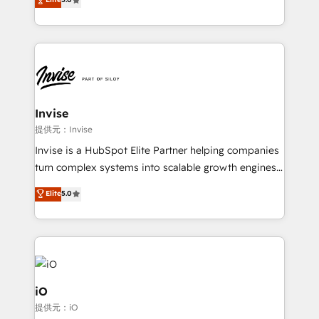
brings us to our mission; to effectively guide as
bespoke approach for every client. Services include
much Benelux companies as possible to be
business growth strategies, sales enablement, CRM
commercially successful.
set-up, Migrations, Integrations, Enterprise level
Sales Hub, Marketing Hub, Customer Support Hub,
Ops Hub Software, inbound marketing strategy,
content strategies, branding, HubSpot CMS,
bespoke web apps and growth driven design
Invise
websites. Experienced in helping Global B2B
提供元：Invise
Manufacturers, Fintech, Professional Services, IT and
Invise is a HubSpot Elite Partner helping companies
SaaS industries.
turn complex systems into scalable growth engines.
We combine strategy, technology and change
Elite
5.0
management to drive measurable results. As part of
the fast-growing Siloy Group, we unite more than
250+ HubSpot experts across Europe – ready to
build a CRM architecture optimized to support your
business goals. Talk to us if you’re looking to: -
Connect marketing, sales and operations around one
iO
reliable source of truth - Unlock the full value of your
提供元：iO