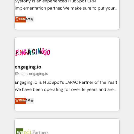
Systony is an experienced HubSpot CRM
broke. Built for mid-market reality—practical
implementation partner. We make sure to put your
solutions that work with your actual headcount and
organization's needs and goals first and think along
Elite
4.9
constraints. By the Numbers 🏆 Top 1% of all
with your organization. We are only satisfied once
HubSpot partners 🔄 Top 5% globally in client
you are too. Why Systony? - 20+ years of
retention 📅 8+ years of consistent results since 2017
experience with CRM, Marketing, Sales & Service
Who We Serve Revenue teams, marketing leaders,
implementations - 500+ successful onboardings -
and sales ops at mid-market companies ready to
Own back-end developers - Complex data
move beyond spreadsheets into unified systems
migrations (e.g. Salesforce, MS Dynamics, Perfect
that drive real business results.
View, SuperOffice) - Custom integrations (e.g. MS
engaging.io
Business Central, Navision, AX, SAP, Exact, AFAS) We
提供元：engaging.io
focus on growing B2B companies in the SME sector
Engaging.io is HubSpot's JAPAC Partner of the Year!
such as manufacturing, SaaS, business services and
We have been operating for over 16 years and are
wholesaler companies. As an experienced HubSpot
one of HubSpot's most experienced and technically
Elite
5.0
partner, we know how important user adoption is.
capable Agency Partners globally. We specialise in
That's why we have developed a step-by-step
complex CRM migrations, implementations,
implementation process that focuses on user
integrations, custom CMS portal development,
adoption. We’re experts on connecting data,
design & UX for mid to large to multi national
technology and people with each other. Together we
businesses. Our teams are based in North America