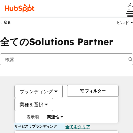
メ
ュ
ビルド
戻る
全てのSolutions Partner
フィルター
ブランディング
業種を選択
表示順：
関連性
サービス：ブランディング
全てをクリア