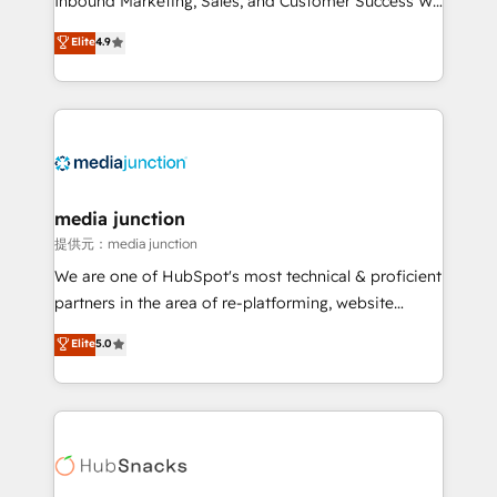
Inbound Marketing, Sales, and Customer Success We
specialize in driving revenue growth for companies
Elite
4.9
across industries through tailored marketing, sales,
and customer success strategies, utilizing RevOps
methodologies. As Latin America's largest HubSpot
partner and a global leader in education market, we
offer unparalleled insights. Operating in five
countries—Brazil, UAE (Abu Dhabi/Dubai/Sharjah),
Mexico, USA, and Portugal—we've executed over a
media junction
hundred successful operations. Our approach,
提供元：media junction
rooted in RevOps principles, integrates analysis,
We are one of HubSpot's most technical & proficient
training, planning, and qualification. Leveraging
partners in the area of re-platforming, website
technology, data analytics, CRM optimization, and
design & development. We specialize in multi-hub
Elite
5.0
inbound marketing tactics, we focus on
implementations for mid-market & enterprise
understanding, nurturing, and converting leads.
companies. We are woman-owned, powered by
Partner with us to unlock your business's full
coffee, and we ❤️ dogs. We produce award-winning
potential and achieve sustained growth in today's
work for our clients. 🏆2023 Technical Expertise
competitive market.
Impact Award 🏆2022 Technical Expertise Impact
Award 🏆2022 Platform Migration Excellence Impact