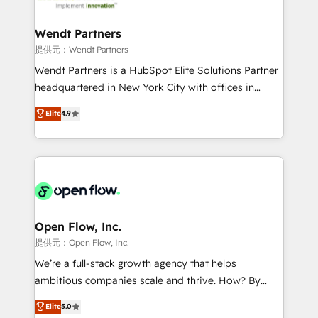
strive for optimal customer processes and
and APAC. We are HubSpot's top-ranked Advanced
experiences. Systony – We believe you can grow!
Implementation Certified Partner and we contribute
Wendt Partners
to their advisory council. We strive to do 'good work
提供元：Wendt Partners
with good people' and have worked with incredible
Wendt Partners is a HubSpot Elite Solutions Partner
brands. You can see some of them on our website,
headquartered in New York City with offices in
along with plenty of case studies.
Toronto, London and Melbourne. As a global
Elite
4.9
HubSpot partner, we specialize in working with
sophisticated B2B companies to implement the
HubSpot CRM platform across client organizations.
Our vertical market expertise includes
industrial/manufacturing, professional services,
architecture/engineering/construction (AEC),
distribution, commercial real estate, technology,
Open Flow, Inc.
finserv/fintech, IT managed services, transportation
提供元：Open Flow, Inc.
& logistics, energy/solar, staffing and recruiting,
We’re a full-stack growth agency that helps
media, healthcare and government contractors. Our
ambitious companies scale and thrive. How? By
scope of services encompasses Platform Solutions,
upgrading and streamlining every single revenue-
Elite
5.0
Technical Solutions, Enablement Solutions, Digital
generating aspect of your business. We’re proud