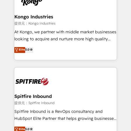
exactly where your marketing budget is being used
Streamz and Michelin.
and how. In a few months, you can boost leads, ROI
and overall revenue to a level not feasible with
Kongo Industries
traditional methods. If you’re a frustrated marketing
提供元：Kongo Industries
manager or business owner sick of wasting budget
At Kongo, we partner with middle market businesses
with generic agencies and their outdated methods,
looking to acquire and nurture more high quality
we are here to help. We help ambitious businesses
leads. We use digital media, marketing cloud,
Elite
5.0
just like yours attract more high-quality leads
automation and software integration to drive sales
throughout each stage of the buying cycle with
and, deliver clarity on marketing expenditure.
conversion-ready websites, engaging content
specifically targeted to your key audiences and
enable sales teams with the process, technology and
training to smash targets.
Spitfire Inbound
提供元：Spitfire Inbound
Spitfire Inbound is a RevOps consultancy and
HubSpot Elite Partner that helps growing businesses
design predictable, scalable revenue-driving
Elite
5.0