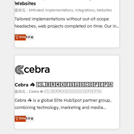
Websites
that simplify complexity, boost performance, and
turn innovation into real impact. 🌍 Highlights •
提供元：6Minded: Implementations, Integrations, Websites
HubSpot Partner since 2012 • 2022 EMEA Impact
Tailored implementations without out-of-scope
Award: Best Integration • 150+ successful HubSpot
headaches, web projects completed on time. Our in-
projects • Clients in 30+ industries • Proprietary
house team of certified CRM architects, experts,
Elite
5.0
technology for integrations • Multilingual team:
developers, designers, and marketers handles all
English, Spanish, Portuguese & Italian 👉 Grow
aspects of your HubSpot. ✨ 400+ global clients ✨
smarter with AI and HubSpot.
100+ seamless migrations from 15+ different CRMs
✨ 100,000+ hours in HubSpot projects, 75+ full Hub
implementations, and 5,000+ pages ✨ CS: Clients
generating 7-digit MRR from inbound campaigns ✨
CS: 245% organic growth & +751% new visitors for a
Cebra 🦓 🇨🇱🇧🇷🇲🇽🇪🇸🇺🇸🇨🇴🇵🇪🇵🇦
full-funnel HubSpot project ✨ CS: 415% conversion
提供元：Cebra 🦓 🇨🇱🇧🇷🇲🇽🇪🇸🇺🇸🇨🇴🇵🇪🇵🇦
boost with a new HubSpot site Recognized leaders:
Cebra 🦓 is a global Elite HubSpot partner group,
🏆 HubSpot Platform Migration Impact Award 🏆
combining technology, marketing and media
Clutch HubSpot Global Leader 🏆 Finalist: HubSpot
expertise across Latin America and Southern
Elite
5.0
Inbound Campaign of the Year 🏆 Gold AVA Digital
Europe, with teams across 7 countries. Born in Chile,
Award for Best Website 🌟 Accreditations: CRM
we combine local insight with international reach to
Implementation, HubSpot Content Experience, CRM