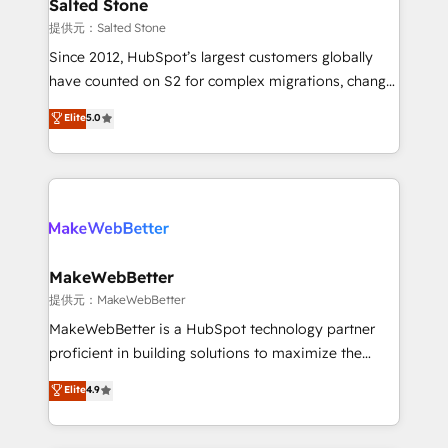
we turn complexity into clarity, human at global
Salted Stone
scale. 🏆 HubSpot’s CEO called us “the partner of the
提供元：Salted Stone
future.” Others agree it is proof of trust built through
Since 2012, HubSpot’s largest customers globally
measurable impact.
have counted on S2 for complex migrations, change
management, systems integration, and creative
Elite
5.0
solutions that deliver measurable impact and
transform brand experiences As one of the few full-
service creative agencies in the HubSpot
ecosystem, we blend strategy, technology, & award-
winning design to build scalable, globally
regionalized HubSpot websites, integrated
marketing campaigns, & RevOps frameworks that
MakeWebBetter
fuel long-term success We connect the entire
提供元：MakeWebBetter
customer lifecycle through seamless integrations,
MakeWebBetter is a HubSpot technology partner
ensure long-term adoption with change-
proficient in building solutions to maximize the
management programs, and align marketing, sales,
operational efficiency of HubSpot. The fastest-
Elite
4.9
and service to drive sustainable growth With 6 key
growing tech-enabler & facilitator, MakeWebBetter,
HubSpot accreditations and experience across
hands you the blend of HubSpot expertise &
hundreds of organizations in dozens of industries,