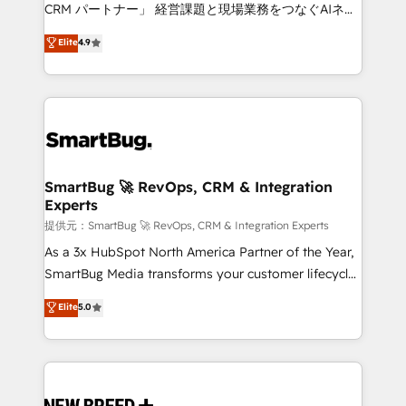
Move from any legacy CRM. Zero downtime, full data
CRM パートナー」 経営課題と現場業務をつなぐAIネイ
integrity. ➤ Implementation: Configure HubSpot to
ティブ・エージェンシーとして、HubSpot Eliteの実装
Elite
4.9
run your revenue process. Sales, marketing, and
力で顧客フロント業務を再設計します。 💡 100inc は何
service wired together. ➤ AI and Integrations: Layer
をする会社か？ HubSpotを共通基盤に、AIエージェン
Breeze AI, custom agents, and APIs to remove
トを組み込んだ顧客フロント業務（マーケティング・営
manual work. ➤ Ongoing Management: Monthly
業・CS）を組織全体で設計・実装する日本のAIネイテ
tune-ups, feature rollouts, adoption coaching. Buying
ィブ・エージェンシーです。事業部・グループ会社・部
HubSpot, switching to it, or reviving a stale portal?
門が分立する組織で、データと業務プロセスのサイロ化
We are built for the work.
を、CRMを軸とした全社共通基盤に再構築します。意
SmartBug 🚀 RevOps, CRM & Integration
Experts
思決定者・PMO・現場担当者に並走します。 1️⃣
HubSpot導入・活用支援 顧客データの一元化から、
提供元：SmartBug 🚀 RevOps, CRM & Integration Experts
GTMの見える化・自動化まで。全Hub統合運用、デー
As a 3x HubSpot North America Partner of the Year,
タ品質設計、グループ横断のCRM統合に対応します。
SmartBug Media transforms your customer lifecycle
2️⃣ AIエージェント組織構築 営業・マーケティング業務
into a revenue engine. Our unified ecosystem
Elite
5.0
の一部をAIが自律実行する組織への移行を設計・実装。
includes specialized divisions Globalia (AI &
Breeze・Claude等をHubSpotと連携させ、役割定義・
Software) and Point Success Media (Paid Media),
運用ルール・成果指標まで含めて設計します。 3️⃣ 全社
making this the official home for all three brands. 🔄
DX × AI推進のPMO伴走支援 複数部門をまたぐDX×AI変
Implementation & Integration - Seamless migrations
革を、構想から実装・定着までPMOとして主導。「設
and system integrations powered by Globalia’s