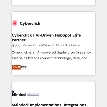
America. From casual user to super fan: make
Canada, we’ve delivered thousands of successful
HubSpot an experience you LOVE!
HubSpot projects for mid-market and enterprise
clients worldwide, with over 10 years experience. We
combine HubSpot, data, and AI to design connected
go-to-market systems that align people, process,
and technology for predictable, scalable revenue
Cyberclick | AI-Driven HubSpot Elite
Partner
growth. Our expertise spans RevOps, CRM and data
architecture, AI enablement, and strategic marketing,
提供元：Cyberclick | AI-Driven HubSpot Elite Partner
delivered through our proprietary FLAIR framework
Cyberclick is an AI-powered digital growth agency
for responsible AI adoption. As a HubSpot Elite
that helps brands connect technology, data, and
Partner and ISO 27001:2022 certified consultancy,
creativity to achieve measurable results. Founded in
Elite
4.9
we blend strategy, creativity, and technology to help
Barcelona and operating across Spain, LATAM, and
organisations scale smarter and grow stronger.
the UK, we support global companies in building
smarter marketing, sales, and customer success
strategies. As the only HubSpot Elite Partner in
Iberia (Spain & Portugal), we combine human insight
with intelligent automation to drive sustainable
growth. Our multidisciplinary team designs solutions
6Minded: Implementations, Integrations,