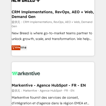
定の代行ではなく、設計の責任」を引き受け、部門横断
technical development team. - 19 HubSpot-certified
の統合・浸透・変革管理を実行します。 ▸ CMS戦略設
trainers to drive platform adoption. 📈 Revenue
CRM Implementations, RevOps, AEO + Web,
計・構築：リード獲得・CVR・SEOを前提にした情報設
Demand Gen
Generation - Full-funnel marketing and high-
計・導線設計・テンプレート設計をContent Hubで一体
performance advertising via Point Success Media. -
提供元：CRM Implementations, RevOps, AEO + Web, Demand
Gen
提供。 ▸ 既存CRM・MAからの移行支援：Salesforce・
Expert deployment of Breeze AI and custom agents
Marketo・Pardot等からの移行、カスタム設計、履歴
New Breed is where go-to-market teams partner to
to automate growth. 🏆 Elite Excellence - 8 platform
データ移行と活用設計まで。 ▸ AEO対応：ChatGPT・
unlock growth, scale, and transformation. We help
accreditations and deep HIPAA-compliance
Perplexity等のAI検索からの流入・引用を前提にコンテ
companies activate HubSpot’s AI-powered
expertise. - A team of 250+ experts dedicated to
Elite
5.0
ンツとサイト構造を最適化。 🏆 なぜ100incを選ぶの
customer platform and operationalize HubSpot’s
your resilient growth.
か？ ✓ HubSpot Eliteパートナー認定 ✓ HubSpotアワ
Loop Marketing framework through expert-led
ード受賞・HUGリーダー ✓ ISO27001:2022 /
services, smart agents, and purpose-built apps,
ISO9001:2015 取得 ✓ 400社以上の導入実績 ✓
tailored to your business. Together, we unlock
HubSpot大百科 出版 CRM・AI活用に関するご相談、現
results, fast. ⚙️CRM & RevOps: Align all Hubs to your
状整理の壁打ちなど、構想段階からお気軽にお問い合わ
buyer journey for clean data, scalability, & reporting.
せください。
🎯Demand Gen & ABM: Drive pipeline with inbound,
Markentive - Agence HubSpot - FR - EN
ABM, AEO, SEO, & paid media. 👩‍💻Web Design:
提供元：Markentive - Agence HubSpot - FR - EN
Build high-performing websites with UX, messaging,
Markentive fournit des services de conseil,
& conversion strategy that drive results. 🤖AI
d'intégration et d'agence dans la région EMEA et