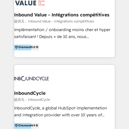
ーーーーーーーーーーーーーーーーーーー 【プロジェ
年に国内初のBtoB営業DXに関する書籍『業務効率化か
クトの主な進め方】 -オンライン無料相談（初回60〜
らはじめるBtoB営業DX BtoB営業もここまでデジタル
Inbound Value - Intégrations compétitives
90分程度） -現状課題の抽出、現実的な目標の確認 -要
化できる! 」を出版いたしました。 HubSpotの導入／
提供元：Inbound Value - Intégrations compétitives
件整理、必要十分なHubSpot製品の組合せのご提案 -お
活用支援以外にも、下記のようなサービスを提供してい
Implémentation / onboarding moins cher et hyper
見積り提示・ご承認、スケジュール決定、プロジェクト
ます。 - ABMターゲット定義 / リスト作成 - カスタマ
satisfaisant ! Depuis + de 10 ans, nous
キックオフ -マーケティング戦略策定（KGI）、ウェブ
ージャーニー設計 - CRM / MA / SFAの設計 / 構築 / 定
accompagnons des entreprises dans
戦略・戦術の設計（KPI） -全体導線遷移設計、ビジュ
Diamond
5.0
着 - WEB / LP / BtoB-EC制作 - WEB広告(Google/FB
l’automatisation de leur croissance digitale via
アルデザイン制作 -コンテンツ制作（取材、写真・動画
他)運用 - 記事コンテンツ / 動画制作 - インサイドセー
HubSpot avec une approche compétitive. Nous
撮影、ライティングなど） -ノーコードCMSテーマテン
ルス代行 - 営業研修 / セールスイネーブルメント - ウ
aidons nos clients à générer plus de RDV en
プレート構築（CMS Hub） -顧客ライフサイクルステ
ェビナー / 展示会リード獲得 - BtoBマーケティング組
automatisant les tunnels d’acquisition digitaux. Nous
ージ定義・構築（CRM） -マーケティングシナリオ定
織構築
sommes une agence d’Inbound marketing et sales à
義・構築（Marketing Hub） -営業パイプラインの定
Paris, Montpellier et Rennes.
義・構築（Sales Hub） -外部システム連携
InboundCycle
（Salesforce,SanSan,freeeなどとのデータ連携） -テ
提供元：InboundCycle
スト公開・ブラウザチェック -本番公開、操作レクチャ
ー・マニュアル作成 -運用支援開始 ーーーーーーーーー
InboundCycle, a global HubSpot implementation
ーーーーーーーーーーーーーーーーーーーーー まずは
and integration provider with over 10 years of
ハブワンにお気軽にご相談ください。
experience, serves businesses in diverse industries.
Diamond
4.9
With offices in Spain, Chile, Mexico, and Brazil, our