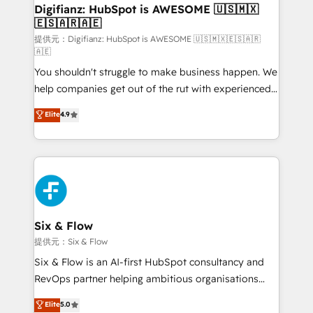
framework, meaning we've been accredited by
Digifianz: HubSpot is AWESOME 🇺🇸🇲🇽
🇪🇸🇦🇷🇦🇪
HubSpot and vetted by the CCS, which means we
can support public sector companies as well the
提供元：Digifianz: HubSpot is AWESOME 🇺🇸🇲🇽🇪🇸🇦🇷
🇦🇪
other ones listed in our profile. Our services: -
You shouldn't struggle to make business happen. We
HubSpot implementation - HubSpot CMS website
help companies get out of the rut with experienced,
build We can do lots of things. But everything we do
process-oriented teams implementing HubSpot
is there for you to: - Grow revenue, and run your
Elite
4.9
Marketing, Sales, Service, CMS and Operations Hub,
business more efficiently - Build stronger
so selling and actually engaging with your customers
relationships with customers - Make better
feels easy and pain-free. We are a top ranked
decisions with data - Find a new voice and reach
HubSpot Elite Partner, winner of Rookie of the Year
more people - Get the most out of your HubSpot
and Customer First Awards, 4.9/5 rating in HubSpot
investment
Reviews and 4.9/5 rating in Clutch Reviews. Digifianz
helps the following industries: logistics & 3PL, home
Six & Flow
improvement & construction, branding and
提供元：Six & Flow
commercialization, real estate, health, education,
Six & Flow is an AI-first HubSpot consultancy and
SaaS, Software Dev & IT and consulting, make the
RevOps partner helping ambitious organisations
most out of their HubSpot experience operating in
grow with clarity, confidence, and intelligence.
Elite
5.0
the United States, EU, UAE, Mexico and Latin
Operating across the UK, Netherlands, Ireland, and