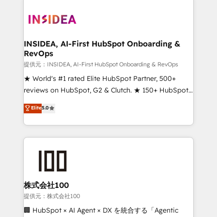
INSIDEA, AI-First HubSpot Onboarding &
RevOps
提供元：INSIDEA, AI-First HubSpot Onboarding & RevOps
★ World's #1 rated Elite HubSpot Partner, 500+
reviews on HubSpot, G2 & Clutch. ★ 150+ HubSpot
Certified Experts & Trainers across the team ★
Elite
5.0
1,500+ implementations across five continents ★ AI-
First, RevOps-led, Onboarding obsessed ★
Company of the Year 2024/25 INSIDEA helps
growing companies turn HubSpot into a revenue
engine. We onboard your team, migrate your data,
and build AI-powered workflows that drive adoption
from week one, in your time zone. What we do ➤
株式会社100
Onboarding: Live in weeks, with workflows built
提供元：株式会社100
around your business, not a template. ➤ Migration:
🏢 HubSpot × AI Agent × DX を統合する「Agentic