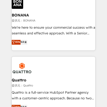
business, operational and technical requirements to
life, and creates a 360˚ view of your customer to
help your teams do more. We specialise in HubSpot
BONANA
technical services, website design and development
提供元：BONANA
as well as agency services that help set you up for
We’re here to ensure your commercial success with a
success. Now, more than ever you need to connect
seamless and effective approach. With a Senior
and align your website and marketing to sales and
team that has 10+ years of experience in HubSpot,
Elite
5.0
customer service. It's time to empower your teams
we have a deep understanding of SaaS, Business
to create great customer experiences that generate
Services and E-commerce together with Retail. We
more leads, close more business and engage your
streamline and enhance your Sales, Marketing &
customers. Let's work side-by-side to make it
Service efforts, providing insights in your
happen.
commercial operations. We're good at RevOps,
automating and optimizing your marketing, sales &
service operations with AI, designing and building
Quattro
your website, and we drive growth through Account-
提供元：Quattro
Based Marketing, SEO, SEA and many other tactics.
Quattro is a full-service HubSpot Partner agency
No worries, we will advise you in which to deploy
with a customer-centric approach. Because no two
and help you to get the best measurable ROI. This
clients have the same needs, Quattro offer a
Elite
5.0