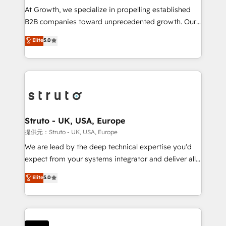
marketing automation, and revenue operations. 🤝
At Growth, we specialize in propelling established
Custom Solutions: From onboarding and
B2B companies toward unprecedented growth. Our
integrations, to RevOps and training. We align
focus is on fine-tuning and enhancing your growth,
Elite
5.0
HubSpot with your business needs. 🌟 Proven
sales, and marketing operations. Unlike conventional
Results: We’ve helped businesses of all sizes
marketing agencies, we dive deep into the
accelerate revenue growth, improve operational
operational aspects of your business, ensuring that
efficiency, and achieve ROI. 🔧 Flexible Service
each cog in your growth machine is well-oiled and
Packages: Choose ongoing support or project-based
functioning optimally. With our expertise in leading
solutions. We offer service packages designed to fit
platforms like Salesforce and HubSpot, we bring a
your requirements. Contact us today!
wealth of knowledge and experience to the table.
Struto - UK, USA, Europe
Our strategies are tailored to your business's unique
提供元：Struto - UK, USA, Europe
needs, ensuring a personalized approach that aligns
We are lead by the deep technical expertise you'd
with your growth objectives.
expect from your systems integrator and deliver all
the agency services you'd expect from your
Elite
5.0
HubSpot Solutions Partner. As one of the UK's
longest-standing partners, we are experts at
maximising the value of the HubSpot platform and
building an integrated growth stack that brings your