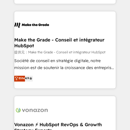
Accreditation, securely sync data across... 🔄 any
HubSpot into a genuine growth engine. Named
apps, in any direction. Stuck on your old CRM..?
HubSpot's Global Partner of the Year in 2024,
Migrate | seamlessly off your old CRM onto a clean
consistently ranked among their top 5 partners
new HubSpot portal with Advanced Website and
worldwide, and with over 15 years in the ecosystem,
CRM Migrations using our in-house "HubScrub" Tool.
Huble has built a track record that speaks for itself.
One company, one operating model, delivering
Make the Grade - Conseil et intégrateur
HubSpot
across offices and consulting teams in the UK, USA,
Canada, Germany, France, Belgium, Singapore, and
提供元：Make the Grade - Conseil et intégrateur HubSpot
South Africa. Certified compliant with ISO/IEC
Société de conseil en stratégie digitale, notre
27001:2022 and ISO 9001:2015 across all seven
mission est de soutenir la croissance des entreprises
international offices and 175+ employees.
B2B à travers l’acquisition de nouveaux clients,
Elite
4.9
l'intégration CRM et le développement des revenus
auprès de vos comptes existants. En France et à
l'international, nous travaillons avec des ETI
ambitieuses, des grands groupes voulant aller au-
delà d’une simple transformation digitale et des
startups florissantes. Nos 3 grandes expertises sont :
➤ L’intégration de CRM et de méthodologie RevOps
Vonazon ⚡ HubSpot RevOps & Growth