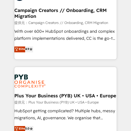
and manufacturers since 2002, we are committed to
empowering our clients and developing their
Campaign Creators // Onboarding, CRM
Migration
autonomy. Get to grips with HubSpot through
guided implementation and seamless integration of
提供元：Campaign Creators // Onboarding, CRM Migration
the CRM platform into your digital ecosystem. Would
With over 600+ HubSpot onboardings and complex
you like support in deploying your inbound
platform implementations delivered, CC is the go-to
marketing strategy? We'll provide support tailored
Elite Solutions Partner for businesses ready to
Elite
4.9
to your needs and sales objectives. With 125+
migrate, replatform, and scale smarter. We specialize
certifications, we are part of the most certified
in high-impact CRM and CMS migrations and
Canadian agencies, and we both hold Onboarding
onboarding from platforms like Salesforce, NetSuite,
Accreditations. Based in Canada (coast to coast), our
Zoho, Pardot, Marketo, Microsoft Dynamics, Wix,
services are offered in both English & French.
WordPress and legacy CRMs, turning fragmented
systems into unified, growth-ready HubSpot
architectures that accelerate revenue operations and
Plus Your Business (PYB) UK • USA • Europe
performance. - Multi-object CRM migration, cleanup,
提供元：Plus Your Business (PYB) UK • USA • Europe
and implementation. - Pre-built and custom
HubSpot getting complicated? Multiple hubs, messy
integrations across your full tech stack. - Custom
migrations, AI, governance. We organise that
object setup, CMS builds, and full-funnel automation.
complexity, so your team can put HubSpot to work...
Elite
5.0
- Dashboards, lifecycle campaigns, and lead