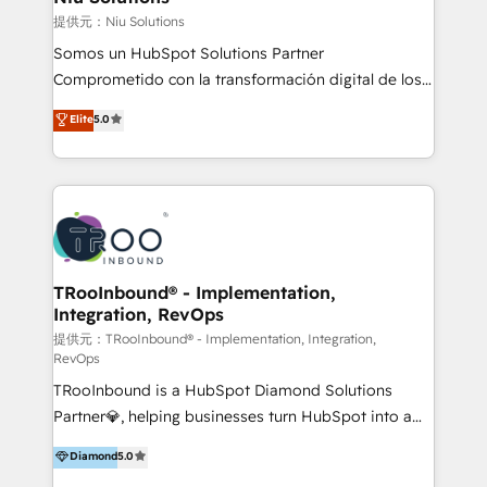
generar resultados medibles. Apoyamos a empresas
提供元：Niu Solutions
de construcción, educación, tecnología, retail, e-
Somos un HubSpot Solutions Partner
commerce, salud, financieras, seguros y servicios,
Comprometido con la transformación digital de los
ayudándolas a conectar sistemas, escalar equipos y
procesos comerciales de las empresas en
Elite
5.0
tomar decisiones basadas en datos. 🌎 Highlights:
Latinoamérica, con un enfoque en Marketing, Ventas
5+ años como partner HubSpot 100+
y Servicio al Cliente. Somos un equipo de trabajo
implementaciones en LATAM y EE. UU. Expertise en
multidisciplinario de alto rendimiento, con
integraciones vía API Top #7 HubSpot Partner
conocimiento y experiencia enfocado en: 1.
LATAM 2025 🏆 Impulsamos crecimiento con CRM +
Optimizar la eficiencia operativa de nuestros
IA en múltiples industrias. 👉 ¿Listo para transformar
clientes 2. Mejorar la experiencia del cliente 3.
tus procesos comerciales?
Asegurar resultados medibles Nos especializamos
TRooInbound® - Implementation,
Integration, RevOps
en bancos, seguros, e-commerce, Desarrolladores
Inmobiliarios y Empresas Distribuidoras de
提供元：TRooInbound® - Implementation, Integration,
RevOps
Productos
TRooInbound is a HubSpot Diamond Solutions
Partner💎, helping businesses turn HubSpot into a
scalable growth engine. We work with startups, mid-
Diamond
5.0
market, and enterprise teams to maximize