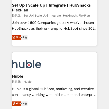
Award 🏆2020 Elite Solutions Partner 🏆2019
Set Up | Scale Up | Integrate | HubSnacks
FlexPlan
Integrations HubSpot Impact Award 🏆2019
Marketing Enablement HubSpot Impact Award 🏆
提供元：Set Up | Scale Up | Integrate | HubSnacks FlexPlan
2018 Website Design HubSpot Impact Award 🏆2017
Join over 1,500 Companies globally who've chosen
Website Design HubSpot Impact Award 🏆2016
HubSnacks as their on-ramp to HubSpot since 2014
Growth-Driven Design Agency of the Year 🏆2016
Simple pay-as-you-go plans that accelerate value...
Elite
4.9
Sales Enablement HubSpot Impact Award 🏆2015
1️⃣ Set Up | Onboarding New or Check-fixing existing
Growth-Driven Design Agency of the Year 🏆2015
HubSpot portals 2️⃣ Scale Up | 100% HubSpot Task
Became the 5th Agency to reach Diamond 🏆2014
Execution... Global 24/7 ... All Experts 3️⃣ Integrate |
HubSpot COS Performance Award 🏆2014 HubSpot
your entire Tech Stack with Custom Integrations
COS Design Award 🏆2013 HubSpot Marketplace
Slash months from your API Integration project... ⬅️
Provider of the Year 🏆2011 Became a HubSpot
Click "Contact Business" ⬅️ to access 150+ Kickstart
Partner 📆Founded in 1997
Integration templates that put HubSpot in the center
Huble
of your tech stack, syncing... 🛍️ Shopify or
提供元：Huble
WooCommerce 💲 Stripe or Paypal 💰 Sage or
Huble is a global HubSpot, marketing, and creative
Netsuite 🤖 Google or Microsoft ✍️ DocuSign or
consultancy working with mid-market and enterprise
PandaDoc 🌐 Avalara or Quaderno HubSnacks holds
businesses. We go beyond implementation, shaping
Elite
4.9
the rare Advanced "Custom Integrations"
the strategy, processes, and teams that turn