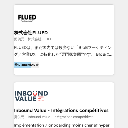
milioni di fatturato per migliorare l’efficienza dei
制を整えています。 HubSpotの導入支援だけでなく、
processi, allineare marketing e vendite, e
現場で使い続けられる仕組み、売上と効率を両立するシ
massimizzare il ritorno sugli investimenti.
ナリオ設計まで含めてご提案。「導入して終わり」では
なく「成果が出るまで動き続ける」パートナーであるこ
と。それが、ハブワンのスタンスです。 また、
株式会社FLUED
HubSpotはもちろん、ferret One、WordPress、
提供元：株式会社FLUED
Movable Type（Power CMS）などの各種CMSを活用
FLUEDは、まだ国内では数少ない「BtoBマーケティン
し、延べ100社以上のBtoB企業のサイト制作経験をもと
グ／営業DX」に特化した”専門家集団”です。 BtoBに特
に、ウェブマーケテイング担当者が本当に使いやすいノ
化し、WEB制作や広告運用などのオンライン施策か
Diamond
0.0
ーコードテーマテンプレートを独自開発。 企業のさま
ら、インサイドセールスや展示会などのオフライン施策
ざまな課題やニーズに対して「戦略、設計・デザイン、
まで支援しています。 「経験豊富な”専門家集団”によ
開発、運用」まで段階に合わせ、誠実なアドバイスと的
るプロジェクト参加型の支援」で、戦略・企画などのコ
確な対応をすることで、貴社のビジネスを成功に導く
ンサルティング領域から、制作・運用・代行などの
『最適なハブ』になります。 ーーーーーーーーーーー
BPO・実務まで幅広いご支援が可能です。 また、2022
ーーーーーーーーーーーーーーーーーーー 【プロジェ
年に国内初のBtoB営業DXに関する書籍『業務効率化か
クトの主な進め方】 -オンライン無料相談（初回60〜
らはじめるBtoB営業DX BtoB営業もここまでデジタル
Inbound Value - Intégrations compétitives
90分程度） -現状課題の抽出、現実的な目標の確認 -要
化できる! 」を出版いたしました。 HubSpotの導入／
提供元：Inbound Value - Intégrations compétitives
件整理、必要十分なHubSpot製品の組合せのご提案 -お
活用支援以外にも、下記のようなサービスを提供してい
Implémentation / onboarding moins cher et hyper
見積り提示・ご承認、スケジュール決定、プロジェクト