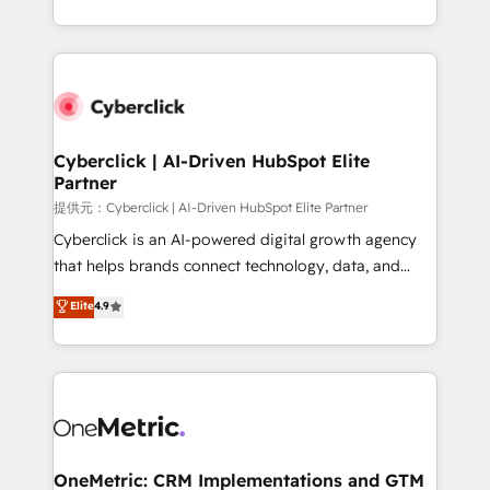
America. From casual user to super fan: make
Canada, we’ve delivered thousands of successful
HubSpot an experience you LOVE!
HubSpot projects for mid-market and enterprise
clients worldwide, with over 10 years experience. We
combine HubSpot, data, and AI to design connected
go-to-market systems that align people, process,
and technology for predictable, scalable revenue
Cyberclick | AI-Driven HubSpot Elite
Partner
growth. Our expertise spans RevOps, CRM and data
architecture, AI enablement, and strategic marketing,
提供元：Cyberclick | AI-Driven HubSpot Elite Partner
delivered through our proprietary FLAIR framework
Cyberclick is an AI-powered digital growth agency
for responsible AI adoption. As a HubSpot Elite
that helps brands connect technology, data, and
Partner and ISO 27001:2022 certified consultancy,
creativity to achieve measurable results. Founded in
Elite
4.9
we blend strategy, creativity, and technology to help
Barcelona and operating across Spain, LATAM, and
organisations scale smarter and grow stronger.
the UK, we support global companies in building
smarter marketing, sales, and customer success
strategies. As the only HubSpot Elite Partner in
Iberia (Spain & Portugal), we combine human insight
with intelligent automation to drive sustainable
growth. Our multidisciplinary team designs solutions
OneMetric: CRM Implementations and GTM