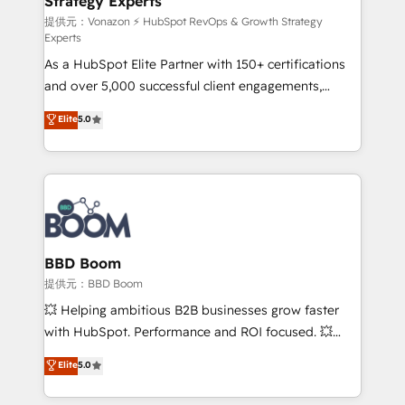
Strategy Experts
pour aligner les équipes marketing, commerciales et
support client (data migration, synchronisation API,
提供元：Vonazon ⚡ HubSpot RevOps & Growth Strategy
Experts
audit et maintenance) ➤ La création de sites internet
As a HubSpot Elite Partner with 150+ certifications
de conversion qui transforment les visiteurs en
and over 5,000 successful client engagements,
opportunités d'affaires ➤ La mise en place de
Vonazon turns marketing complexity into
stratégies d'acquisition marketing (SEO, SEA,
Elite
5.0
measurable, scalable growth. From onboarding to
inbound, automatisation marketing, ABM, IA,
enterprise-grade campaigns, our in-house team
emailing) Informations clés : - 10 ans d'expérience -
builds scalable strategies that drive long-term
100+ intégrations CRM HubSpot réussies - 40
revenue. ⚙️ HubSpot Integration & Optimization •
experts conseil - 150 certifications HubSpot
Seamless CRM, CMS, and automation setup •
cumulées
Complex platform migrations and data cleanups •
Custom APIs and third-party integrations 📈 End-to-
BBD Boom
End Revenue Acceleration • Lifecycle marketing and
提供元：BBD Boom
pipeline growth programs • Sales enablement tools
💥 Helping ambitious B2B businesses grow faster
and CRM optimization • Retention strategies with
with HubSpot. Performance and ROI focused. 💥
customer journey mapping 🏅 Elite-Level HubSpot
BBD Boom is the HubSpot partner that can help you
Elite
5.0
Execution • 750+ onboardings and 2,000+
to HubSpot Better. We work with your teams to
implementations • Deep expertise across marketing,
solve all your HubSpot challenges and improve user