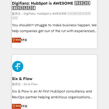
framework, meaning we've been accredited by
Digifianz: HubSpot is AWESOME 🇺🇸🇲🇽
🇪🇸🇦🇷🇦🇪
HubSpot and vetted by the CCS, which means we
can support public sector companies as well the
提供元：Digifianz: HubSpot is AWESOME 🇺🇸🇲🇽🇪🇸🇦🇷
🇦🇪
other ones listed in our profile. Our services: -
You shouldn't struggle to make business happen. We
HubSpot implementation - HubSpot CMS website
help companies get out of the rut with experienced,
build We can do lots of things. But everything we do
process-oriented teams implementing HubSpot
is there for you to: - Grow revenue, and run your
Elite
4.9
Marketing, Sales, Service, CMS and Operations Hub,
business more efficiently - Build stronger
so selling and actually engaging with your customers
relationships with customers - Make better
feels easy and pain-free. We are a top ranked
decisions with data - Find a new voice and reach
HubSpot Elite Partner, winner of Rookie of the Year
more people - Get the most out of your HubSpot
and Customer First Awards, 4.9/5 rating in HubSpot
investment
Reviews and 4.9/5 rating in Clutch Reviews. Digifianz
helps the following industries: logistics & 3PL, home
Six & Flow
improvement & construction, branding and
提供元：Six & Flow
commercialization, real estate, health, education,
Six & Flow is an AI-first HubSpot consultancy and
SaaS, Software Dev & IT and consulting, make the
RevOps partner helping ambitious organisations
most out of their HubSpot experience operating in
grow with clarity, confidence, and intelligence.
Elite
5.0
the United States, EU, UAE, Mexico and Latin
Operating across the UK, Netherlands, Ireland, and