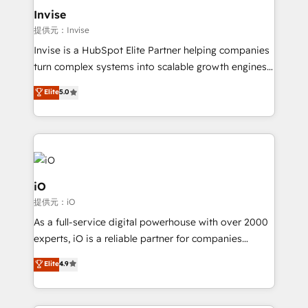
bespoke web apps and growth driven design
Invise
websites. Experienced in helping Global B2B
提供元：Invise
Manufacturers, Fintech, Professional Services, IT and
Invise is a HubSpot Elite Partner helping companies
SaaS industries.
turn complex systems into scalable growth engines.
We combine strategy, technology and change
Elite
5.0
management to drive measurable results. As part of
the fast-growing Siloy Group, we unite more than
250+ HubSpot experts across Europe – ready to
build a CRM architecture optimized to support your
business goals. Talk to us if you’re looking to: -
Connect marketing, sales and operations around one
iO
reliable source of truth - Unlock the full value of your
提供元：iO
CRM and marketing data, not just implement a
As a full-service digital powerhouse with over 2000
system - Accelerate impact with a partner who
experts, iO is a reliable partner for companies
understands both strategy and technology
looking to strengthen their position in the fields of
Elite
4.9
marketing, technology, content, strategy and
creation. iO combines in-depth knowledge on both
the marketing and technology end of HubSpot,