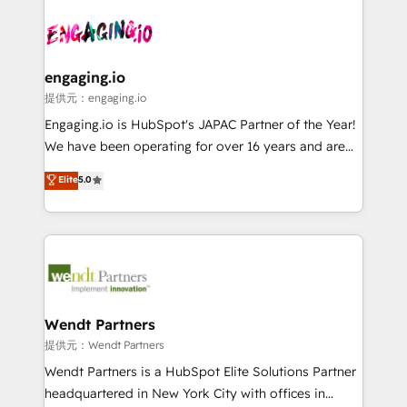
Who We Serve Revenue teams, marketing leaders,
implementations - 500+ successful onboardings -
and sales ops at mid-market companies ready to
Own back-end developers - Complex data
move beyond spreadsheets into unified systems
migrations (e.g. Salesforce, MS Dynamics, Perfect
that drive real business results.
View, SuperOffice) - Custom integrations (e.g. MS
engaging.io
Business Central, Navision, AX, SAP, Exact, AFAS) We
提供元：engaging.io
focus on growing B2B companies in the SME sector
Engaging.io is HubSpot's JAPAC Partner of the Year!
such as manufacturing, SaaS, business services and
We have been operating for over 16 years and are
wholesaler companies. As an experienced HubSpot
one of HubSpot's most experienced and technically
Elite
5.0
partner, we know how important user adoption is.
capable Agency Partners globally. We specialise in
That's why we have developed a step-by-step
complex CRM migrations, implementations,
implementation process that focuses on user
integrations, custom CMS portal development,
adoption. We’re experts on connecting data,
design & UX for mid to large to multi national
technology and people with each other. Together we
businesses. Our teams are based in North America
strive for optimal customer processes and
and APAC. We are HubSpot's top-ranked Advanced
experiences. Systony – We believe you can grow!
Implementation Certified Partner and we contribute
Wendt Partners
to their advisory council. We strive to do 'good work
提供元：Wendt Partners
with good people' and have worked with incredible
Wendt Partners is a HubSpot Elite Solutions Partner
brands. You can see some of them on our website,
headquartered in New York City with offices in