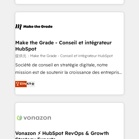
Accreditation, securely sync data across... 🔄 any
HubSpot into a genuine growth engine. Named
apps, in any direction. Stuck on your old CRM..?
HubSpot's Global Partner of the Year in 2024,
Migrate | seamlessly off your old CRM onto a clean
consistently ranked among their top 5 partners
new HubSpot portal with Advanced Website and
worldwide, and with over 15 years in the ecosystem,
CRM Migrations using our in-house "HubScrub" Tool.
Huble has built a track record that speaks for itself.
One company, one operating model, delivering
Make the Grade - Conseil et intégrateur
HubSpot
across offices and consulting teams in the UK, USA,
Canada, Germany, France, Belgium, Singapore, and
提供元：Make the Grade - Conseil et intégrateur HubSpot
South Africa. Certified compliant with ISO/IEC
Société de conseil en stratégie digitale, notre
27001:2022 and ISO 9001:2015 across all seven
mission est de soutenir la croissance des entreprises
international offices and 175+ employees.
B2B à travers l’acquisition de nouveaux clients,
Elite
4.9
l'intégration CRM et le développement des revenus
auprès de vos comptes existants. En France et à
l'international, nous travaillons avec des ETI
ambitieuses, des grands groupes voulant aller au-
delà d’une simple transformation digitale et des
startups florissantes. Nos 3 grandes expertises sont :
➤ L’intégration de CRM et de méthodologie RevOps
Vonazon ⚡ HubSpot RevOps & Growth