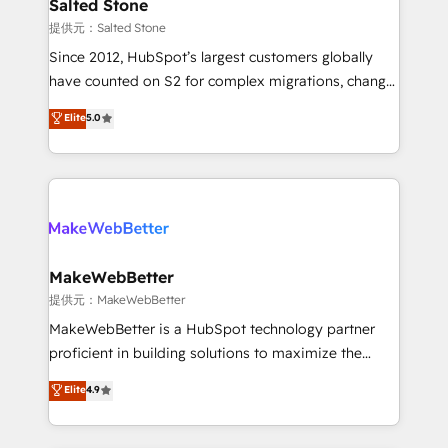
we turn complexity into clarity, human at global
Salted Stone
scale. 🏆 HubSpot’s CEO called us “the partner of the
提供元：Salted Stone
future.” Others agree it is proof of trust built through
Since 2012, HubSpot’s largest customers globally
measurable impact.
have counted on S2 for complex migrations, change
management, systems integration, and creative
Elite
5.0
solutions that deliver measurable impact and
transform brand experiences As one of the few full-
service creative agencies in the HubSpot
ecosystem, we blend strategy, technology, & award-
winning design to build scalable, globally
regionalized HubSpot websites, integrated
marketing campaigns, & RevOps frameworks that
MakeWebBetter
fuel long-term success We connect the entire
提供元：MakeWebBetter
customer lifecycle through seamless integrations,
MakeWebBetter is a HubSpot technology partner
ensure long-term adoption with change-
proficient in building solutions to maximize the
management programs, and align marketing, sales,
operational efficiency of HubSpot. The fastest-
Elite
4.9
and service to drive sustainable growth With 6 key
growing tech-enabler & facilitator, MakeWebBetter,
HubSpot accreditations and experience across
hands you the blend of HubSpot expertise &
hundreds of organizations in dozens of industries,