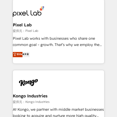
creating impactful inbound marketing strategies
from end-to-end. Teams of marketing specialists,
developers, copywriters and designers work side by
side to meet the specific demands of every client
Pixel Lab
and project. Dedicated HubSpot teams combine all
提供元：Pixel Lab
skills for HubSpot projects from strategy to
Pixel Lab works with businesses who share one
implementation and training. Skilled in-house
common goal – growth. That’s why we employ the
developers are building HubSpot CMS websites and
latest innovations in disruptive technology in our
Elite
4.9
complex API integrations with external platforms.
approach to web design, sales enablement and
Working from several campuses across Belgium, The
inbound marketing that deliver month-on-month
Netherlands, Denmark and Sweden, iO currently
growth for our client's businesses. These methods
supports the growth of big and small companies
are confirmed by data-driven results so you can see
such as Brussels Airport, Volvo, Farmaline, Agilitas,
exactly where your marketing budget is being used
Streamz and Michelin.
and how. In a few months, you can boost leads, ROI
and overall revenue to a level not feasible with
Kongo Industries
traditional methods. If you’re a frustrated marketing
提供元：Kongo Industries
manager or business owner sick of wasting budget
At Kongo, we partner with middle market businesses
with generic agencies and their outdated methods,
looking to acquire and nurture more high quality