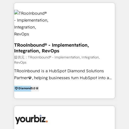
multidisciplinario de alto rendimiento, con
implementaciones en LATAM y EE. UU. Expertise en
conocimiento y experiencia enfocado en: 1.
integraciones vía API Top #7 HubSpot Partner
Optimizar la eficiencia operativa de nuestros
LATAM 2025 🏆 Impulsamos crecimiento con CRM +
clientes 2. Mejorar la experiencia del cliente 3.
IA en múltiples industrias. 👉 ¿Listo para transformar
Asegurar resultados medibles Nos especializamos
tus procesos comerciales?
en bancos, seguros, e-commerce, Desarrolladores
Inmobiliarios y Empresas Distribuidoras de
TRooInbound® - Implementation,
Integration, RevOps
Productos
提供元：TRooInbound® - Implementation, Integration,
RevOps
TRooInbound is a HubSpot Diamond Solutions
Partner💎, helping businesses turn HubSpot into a
scalable growth engine. We work with startups, mid-
Diamond
5.0
market, and enterprise teams to maximize
HubSpot’s full potential through: 💎HubSpot Audits,
Management & Optimization 💎RevOps-powered
HubSpot Onboarding & CRM Implementation 💎
Brand Development, Growth Strategy, AI SEO &
Performance Marketing 💎Data Migration & Custom