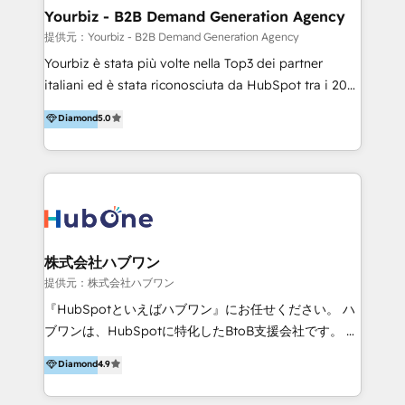
Integrations 💎Go-To-Market (GTM) Strategies &
Yourbiz - B2B Demand Generation Agency
Account-Based Marketing 💎CMS Development &
提供元：Yourbiz - B2B Demand Generation Agency
Conversion-Focused Websites With a 5.0⭐average
Yourbiz è stata più volte nella Top3 dei partner
rating and 140+ verified client reviews on the
italiani ed è stata riconosciuta da HubSpot tra i 20
HubSpot Ecosystem, TRooInbound is trusted by
migliori partner EMEA per la gestione del cliente.
Diamond
5.0
businesses globally for consistent delivery and high
Stiamo accompagnando oltre 100 aziende nella
client satisfaction. With deep HubSpot expertise and
digitalizzazione e ottimizzazione dei processi di
a focus on performance, we build systems that scale
marketing e vendita. Il nostro metodo DAM è stato
across marketing, sales, and service. Ready to grow
validato da oltre 350 manager: inizia con una precisa
your business with a proven and reliable HubSpot
mappatura dei canali di acquisizione dei contatti e
Diamond Partner? 👉Connect with TRooInbound
dei processi aziendali. Siamo accreditati da
today (https://www.trooinbound.com/contact-us)
HubSpot come fornitore ufficiale per le integrazioni
株式会社ハブワン
tra il CRM e altri sistemi aziendali, tra cui SAP,
提供元：株式会社ハブワン
AS400, TeamSystem. HubSpot ci ha riconosciuto
『HubSpotといえばハブワン』にお任せください。 ハ
come formatori ufficiali per l'adozione del CRM in
ブワンは、HubSpotに特化したBtoB支援会社です。 ノ
azienda: il tasso di utilizzo dello strumento è oltre il
ーコードCMS構築、CRM／MA／SFAの設計・運用、他
Diamond
4.9
50% più alto tra i nostri clienti rispetto le altre
システムAPI連携・開発、営業定着支援、カスタマーサ
aziende. Lavoriamo con aziende B2B tra i 5 e i 35
クセス体制の設計まで、ワンストップ完結できる支援体