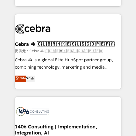
OneMetric, we help revenue teams focus on the
aspects of your HubSpot. ✨ 400+ global clients ✨
OneMetric that matters most: revenue.
100+ seamless migrations from 15+ different CRMs
✨ 100,000+ hours in HubSpot projects, 75+ full Hub
implementations, and 5,000+ pages ✨ CS: Clients
generating 7-digit MRR from inbound campaigns ✨
CS: 245% organic growth & +751% new visitors for a
Cebra 🦓 🇨🇱🇧🇷🇲🇽🇪🇸🇺🇸🇨🇴🇵🇪🇵🇦
full-funnel HubSpot project ✨ CS: 415% conversion
提供元：Cebra 🦓 🇨🇱🇧🇷🇲🇽🇪🇸🇺🇸🇨🇴🇵🇪🇵🇦
boost with a new HubSpot site Recognized leaders:
Cebra 🦓 is a global Elite HubSpot partner group,
🏆 HubSpot Platform Migration Impact Award 🏆
combining technology, marketing and media
Clutch HubSpot Global Leader 🏆 Finalist: HubSpot
expertise across Latin America and Southern
Elite
5.0
Inbound Campaign of the Year 🏆 Gold AVA Digital
Europe, with teams across 7 countries. Born in Chile,
Award for Best Website 🌟 Accreditations: CRM
we combine local insight with international reach to
Implementation, HubSpot Content Experience, CRM
help businesses grow through technology, creativity,
Data Migration & Custom Integration
AI and strategy. For over 12 years, we’ve delivered
500+ HubSpot implementations, building end-to-
end solutions that integrate CRM, AI automation,
inbound and loop marketing, content, and digital
1406 Consulting | Implementation,
Integration, AI
creativity. Our multicultural team works in Spanish,