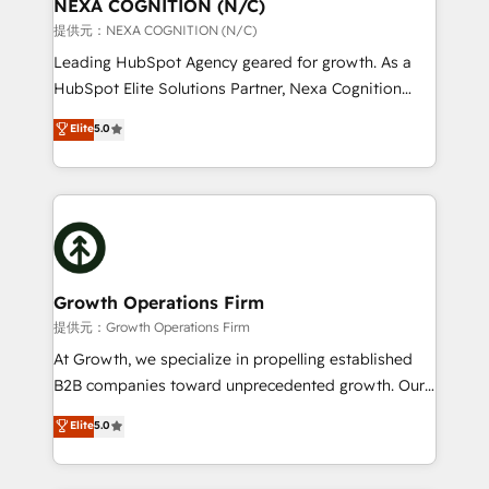
traffic, generates better leads and crushes your
NEXA COGNITION (N/C)
revenue goals. We've worked with thousands of
提供元：NEXA COGNITION (N/C)
HubSpot customers and we'd love to work with you
Leading HubSpot Agency geared for growth. As a
too! Clients come to us for: Advanced CRM solutions
HubSpot Elite Solutions Partner, Nexa Cognition
System Integrations both Custom and Native to
ranks in the top 1% of global HubSpot Partners and
Elite
5.0
HubSpot Data System Migrations between systems
has been one of the longest-standing partners since
to HubSpot New lead generation strategies Time-
2012. We empower businesses to harness the full
saving automations Fresh growth campaigns Robust
potential of HubSpot by combining strategic
help desk Unified revenue operations Dynamic
insights with technical excellence, we deliver
website development Award-winning creative
bespoke HubSpot solutions tailored to drive
design We live and breathe HubSpot and are ready
measurable growth and operational efficiency. Why
to take on real challenges!
Choose Nexa Cognition? 🚀 HubSpot Expertise: Our
Growth Operations Firm
certified team specialises in CRM implementation,
提供元：Growth Operations Firm
marketing automation, and revenue operations. 🤝
At Growth, we specialize in propelling established
Custom Solutions: From onboarding and
B2B companies toward unprecedented growth. Our
integrations, to RevOps and training. We align
focus is on fine-tuning and enhancing your growth,
Elite
5.0
HubSpot with your business needs. 🌟 Proven
sales, and marketing operations. Unlike conventional
Results: We’ve helped businesses of all sizes
marketing agencies, we dive deep into the
accelerate revenue growth, improve operational