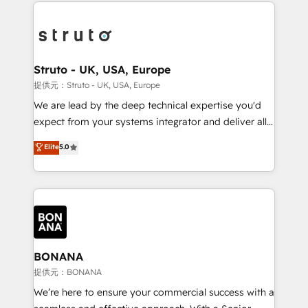
operational aspects of your business, ensuring that
efficiency, and achieve ROI. 🔧 Flexible Service
each cog in your growth machine is well-oiled and
Packages: Choose ongoing support or project-based
functioning optimally. With our expertise in leading
solutions. We offer service packages designed to fit
platforms like Salesforce and HubSpot, we bring a
your requirements. Contact us today!
wealth of knowledge and experience to the table.
Struto - UK, USA, Europe
Our strategies are tailored to your business's unique
提供元：Struto - UK, USA, Europe
needs, ensuring a personalized approach that aligns
We are lead by the deep technical expertise you'd
with your growth objectives.
expect from your systems integrator and deliver all
the agency services you'd expect from your
Elite
5.0
HubSpot Solutions Partner. As one of the UK's
longest-standing partners, we are experts at
maximising the value of the HubSpot platform and
building an integrated growth stack that brings your
business, operational and technical requirements to
life, and creates a 360˚ view of your customer to
help your teams do more. We specialise in HubSpot
BONANA
technical services, website design and development
提供元：BONANA
as well as agency services that help set you up for
We’re here to ensure your commercial success with a
success. Now, more than ever you need to connect