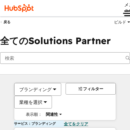
メ
ュ
ビルド
戻る
全てのSolutions Partner
フィルター
ブランディング
業種を選択
表示順：
関連性
サービス：ブランディング
全てをクリア