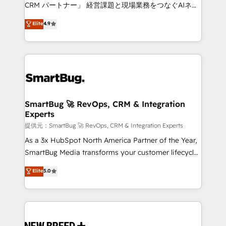
Move from any legacy CRM. Zero downtime, full data
CRM パートナー」 経営課題と現場業務をつなぐAIネイ
integrity. ➤ Implementation: Configure HubSpot to
ティブ・エージェンシーとして、HubSpot Eliteの実装
Elite
4.9
run your revenue process. Sales, marketing, and
力で顧客フロント業務を再設計します。 💡 100inc は何
service wired together. ➤ AI and Integrations: Layer
をする会社か？ HubSpotを共通基盤に、AIエージェン
Breeze AI, custom agents, and APIs to remove
トを組み込んだ顧客フロント業務（マーケティング・営
manual work. ➤ Ongoing Management: Monthly
業・CS）を組織全体で設計・実装する日本のAIネイテ
tune-ups, feature rollouts, adoption coaching. Buying
ィブ・エージェンシーです。事業部・グループ会社・部
HubSpot, switching to it, or reviving a stale portal?
門が分立する組織で、データと業務プロセスのサイロ化
We are built for the work.
を、CRMを軸とした全社共通基盤に再構築します。意
SmartBug 🚀 RevOps, CRM & Integration
Experts
思決定者・PMO・現場担当者に並走します。 1️⃣
HubSpot導入・活用支援 顧客データの一元化から、
提供元：SmartBug 🚀 RevOps, CRM & Integration Experts
GTMの見える化・自動化まで。全Hub統合運用、デー
As a 3x HubSpot North America Partner of the Year,
タ品質設計、グループ横断のCRM統合に対応します。
SmartBug Media transforms your customer lifecycle
2️⃣ AIエージェント組織構築 営業・マーケティング業務
into a revenue engine. Our unified ecosystem
Elite
5.0
の一部をAIが自律実行する組織への移行を設計・実装。
includes specialized divisions Globalia (AI &
Breeze・Claude等をHubSpotと連携させ、役割定義・
Software) and Point Success Media (Paid Media),
運用ルール・成果指標まで含めて設計します。 3️⃣ 全社
making this the official home for all three brands. 🔄
DX × AI推進のPMO伴走支援 複数部門をまたぐDX×AI変
Implementation & Integration - Seamless migrations
革を、構想から実装・定着までPMOとして主導。「設
and system integrations powered by Globalia’s