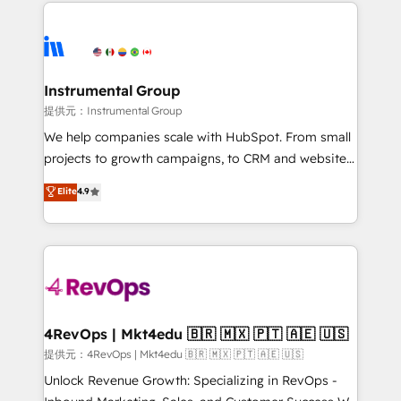
eminent solutions & integrations. Trust us to
there’s a good chance one of our globally integrated
streamline your HubSpot experience. 🚀HubSpot
teams has worked with clients just like you Let’s
Elite Partners with 10+ years of HubSpot experience
explore whether S2 is the partner you’ve been
🤝HubSpot Premier Integration partner 🤝Google
looking for...and get your next big initiative moving!
Premier Partner 2023 🌟5 HubSpot Accreditations 🌟
Instrumental Group
Won HubSpot Theme Challenge 2021 🌟INBOUND’19
提供元：Instrumental Group
HubSpot Rising Star Why us? Harnessing the full
We help companies scale with HubSpot. From small
potential of the powerful HubSpot CRM. ✔️A team of
projects to growth campaigns, to CRM and websites.
HubSpot experts backed by over 10+ years of
Hire an agency that's experienced in every inch of
Elite
4.9
HubSpot experience ✔️Flexible pricing models —
HubSpot and willing to work hand-in-hand with your
Hourly-fee (assigned one Dedicated HubSpot
team to simplify the complex and build a better
Admin); Monthly-fee (HubSpot Admin + Project
experience for your team and customers.
Manager); and Fixed Project Cost (as per
requirement). ✔️Helped over 25,000+ customers so
far with our HubSpot solutions. ✔️Bespoke apps &
on-demand bundle services. Connect with us today!
4RevOps | Mkt4edu 🇧🇷 🇲🇽 🇵🇹 🇦🇪 🇺🇸
提供元：4RevOps | Mkt4edu 🇧🇷 🇲🇽 🇵🇹 🇦🇪 🇺🇸
Unlock Revenue Growth: Specializing in RevOps -