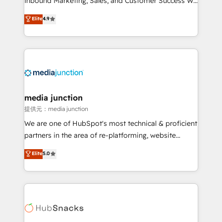
Inbound Marketing, Sales, and Customer Success We
specialize in driving revenue growth for companies
Elite
4.9
across industries through tailored marketing, sales,
and customer success strategies, utilizing RevOps
methodologies. As Latin America's largest HubSpot
partner and a global leader in education market, we
offer unparalleled insights. Operating in five
countries—Brazil, UAE (Abu Dhabi/Dubai/Sharjah),
Mexico, USA, and Portugal—we've executed over a
media junction
hundred successful operations. Our approach,
提供元：media junction
rooted in RevOps principles, integrates analysis,
We are one of HubSpot's most technical & proficient
training, planning, and qualification. Leveraging
partners in the area of re-platforming, website
technology, data analytics, CRM optimization, and
design & development. We specialize in multi-hub
Elite
5.0
inbound marketing tactics, we focus on
implementations for mid-market & enterprise
understanding, nurturing, and converting leads.
companies. We are woman-owned, powered by
Partner with us to unlock your business's full
coffee, and we ❤️ dogs. We produce award-winning
potential and achieve sustained growth in today's
work for our clients. 🏆2023 Technical Expertise
competitive market.
Impact Award 🏆2022 Technical Expertise Impact
Award 🏆2022 Platform Migration Excellence Impact