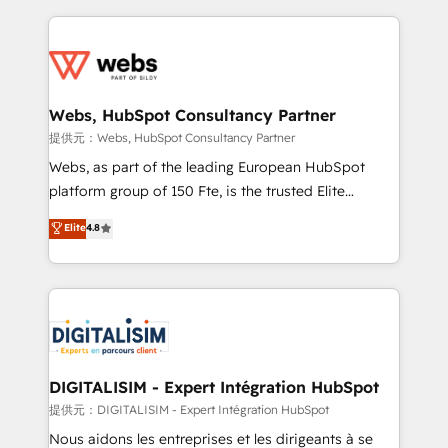
sales, and service hubs • Built-in flexibility for
adoption, sales process and marketing results.
startups to global brands
Services 📚 Onboarding your team to HubSpot for
the first time 🔧 Designing and optimising your
HubSpot set-up for better results 🌐 Website design
and build using HubSpot 🔌 Integrating HubSpot
Webs, HubSpot Consultancy Partner
with other systems 🎓 Training your teams to be
提供元：Webs, HubSpot Consultancy Partner
HubSpot pros 📊 Lead generation services using
Webs, as part of the leading European HubSpot
HubSpot Why us? - SIX HubSpot Accreditations -
platform group of 150 Fte, is the trusted Elite
awarded by HubSpot after a rigorous process for
HubSpot CRM Partner offering you a roadmap on
Elite
4.8
CRM, Solutions Architecture, Onboarding , Data
maximizing EBITDA and achieving Commercial
Migration, Custom Integration & Platform
Excellence. With our targeted processes, we
Enablement -Onboarded over 500 businesses to
strengthen your digital transformation and minimize
HubSpot -Top 1% of partners worldwide -In-house
costs. As HubSpot's Advanced Accredited CRM
team of 25+ experts Contact us today to help you
Implementation partner, we provide expertise to
get more from your investment in HubSpot.
drive your business forward. Since 2015 we are fully
www.bbdboom.com
dedicated to HubSpot and with an experienced
DIGITALISIM - Expert Intégration HubSpot
team (50+), we work with reputable companies in
提供元：DIGITALISIM - Expert Intégration HubSpot
B2B sectors such as manufacturing, SaaS and
Nous aidons les entreprises et les dirigeants à se