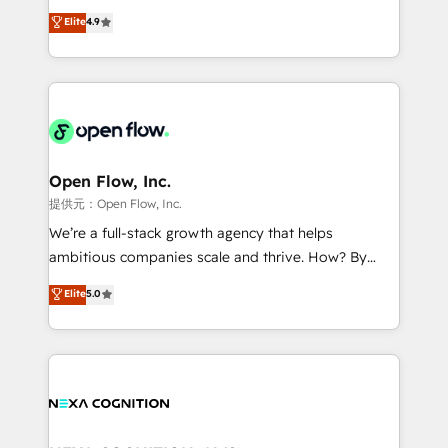
along with plenty of case studies.
Toronto, London and Melbourne. As a global
Elite
4.9
HubSpot partner, we specialize in working with
sophisticated B2B companies to implement the
HubSpot CRM platform across client organizations.
Our vertical market expertise includes
industrial/manufacturing, professional services,
architecture/engineering/construction (AEC),
distribution, commercial real estate, technology,
Open Flow, Inc.
finserv/fintech, IT managed services, transportation
提供元：Open Flow, Inc.
& logistics, energy/solar, staffing and recruiting,
We’re a full-stack growth agency that helps
media, healthcare and government contractors. Our
ambitious companies scale and thrive. How? By
scope of services encompasses Platform Solutions,
upgrading and streamlining every single revenue-
Elite
5.0
Technical Solutions, Enablement Solutions, Digital
generating aspect of your business. We’re proud
Solutions and Growth Solutions. As a fully
HubSpot Elite Solutions Partners and devout CRM
accredited and five-star rated firm, Wendt Partners
nerds who can harness HubSpot’s custom digital
brings a deep bench of expertise to each client
tools to improve each touchpoint of your customer
engagement. In addition, we are SOC 2, ISO 27001,
experience. Working hand-in-hand with your team,
GDPR and HIPAA compliant for global IT security
we’ll assemble a RevOps machine that drives more
standards.