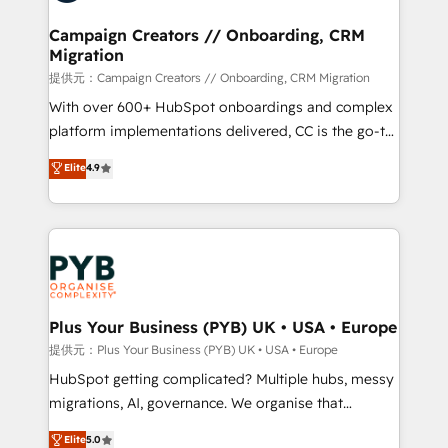
and manufacturers since 2002, we are committed to
empowering our clients and developing their
Campaign Creators // Onboarding, CRM
Migration
autonomy. Get to grips with HubSpot through
guided implementation and seamless integration of
提供元：Campaign Creators // Onboarding, CRM Migration
the CRM platform into your digital ecosystem. Would
With over 600+ HubSpot onboardings and complex
you like support in deploying your inbound
platform implementations delivered, CC is the go-to
marketing strategy? We'll provide support tailored
Elite Solutions Partner for businesses ready to
Elite
4.9
to your needs and sales objectives. With 125+
migrate, replatform, and scale smarter. We specialize
certifications, we are part of the most certified
in high-impact CRM and CMS migrations and
Canadian agencies, and we both hold Onboarding
onboarding from platforms like Salesforce, NetSuite,
Accreditations. Based in Canada (coast to coast), our
Zoho, Pardot, Marketo, Microsoft Dynamics, Wix,
services are offered in both English & French.
WordPress and legacy CRMs, turning fragmented
systems into unified, growth-ready HubSpot
architectures that accelerate revenue operations and
Plus Your Business (PYB) UK • USA • Europe
performance. - Multi-object CRM migration, cleanup,
提供元：Plus Your Business (PYB) UK • USA • Europe
and implementation. - Pre-built and custom
HubSpot getting complicated? Multiple hubs, messy
integrations across your full tech stack. - Custom
migrations, AI, governance. We organise that
object setup, CMS builds, and full-funnel automation.
complexity, so your team can put HubSpot to work...
Elite
5.0
- Dashboards, lifecycle campaigns, and lead