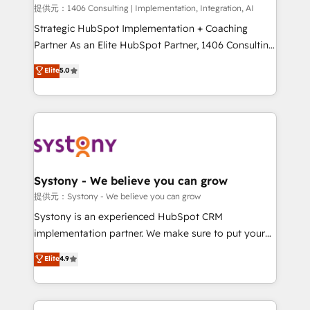
Portuguese, and English to design scalable strategies
提供元：1406 Consulting | Implementation, Integration, AI
that drive measurable growth. 🌎 Highlights: • 10+
Strategic HubSpot Implementation + Coaching
years as a HubSpot partner. • 2023 Impact Awards:
Partner As an Elite HubSpot Partner, 1406 Consulting
Platform Migration Excellence. • Top 3 Partner of the
helps mid-market revenue teams transform how
Elite
5.0
Year LATAM 2022, 2023, 2024, 2025. • Partner of the
they sell, market, and serve. We don't just build your
Year 2024. • Organizer of Aliados.ai (AI, marketing &
HubSpot—we teach your team to own it, then stay
tech global congress). 👉 Ready to scale your
to help you keep winning. What We Do ⚙️ CRM
business with HubSpot? Let Cebra’s experts help
Implementations across Marketing, Sales, Service,
you grow faster, smarter, and with impact.
Data & Content 📈 Sales & Marketing Alignment +
Revenue Team Enablement 🤖 Breeze AI & Custom
Agent Creation 🔄 Custom Integrations & Data
Systony - We believe you can grow
Migration Why 1406 We become part of your team.
提供元：Systony - We believe you can grow
Your team learns while we build. We fix what others
Systony is an experienced HubSpot CRM
broke. Built for mid-market reality—practical
implementation partner. We make sure to put your
solutions that work with your actual headcount and
organization's needs and goals first and think along
Elite
4.9
constraints. By the Numbers 🏆 Top 1% of all
with your organization. We are only satisfied once
HubSpot partners 🔄 Top 5% globally in client
you are too. Why Systony? - 20+ years of
retention 📅 8+ years of consistent results since 2017
experience with CRM, Marketing, Sales & Service