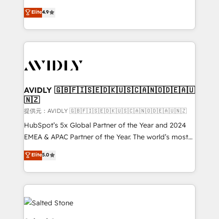
Strategy: Activate Breeze Agents, configure HubSpot
North America. Avec plus de 115 experts en
Elite
4.9
AI, & maximize AEO with tailored AI services. 🧩
marketing automation, Growth, Revops, CRM et
Integrations: Extend HubSpot with custom
webdesign. Markentive is both a consulting firm, a
integrations, hosting, & maintenance.
digital agency and an integrator. With over 115
experts in marketing automation, growth, revops,
CRM and webdesign (We focus on EMEA - USA
customers).
AVIDLY 🇬🇧🇫🇮🇸🇪🇩🇰🇺🇸🇨🇦🇳🇴🇩🇪🇦🇺
🇳🇿
提供元：AVIDLY 🇬🇧🇫🇮🇸🇪🇩🇰🇺🇸🇨🇦🇳🇴🇩🇪🇦🇺🇳🇿
HubSpot’s 5x Global Partner of the Year and 2024
EMEA & APAC Partner of the Year. The world’s most
experienced and fully accredited HubSpot Solutions
Elite
5.0
Partner. 🚀 With 2,750+ HubSpot projects delivered
and 370+ specialists across EMEA, APAC and NAM,
we de-risk complex CRM programmes and
accelerate ROI across every HubSpot Hub. 🧭 From
multi-region migrations to AI-powered automation,