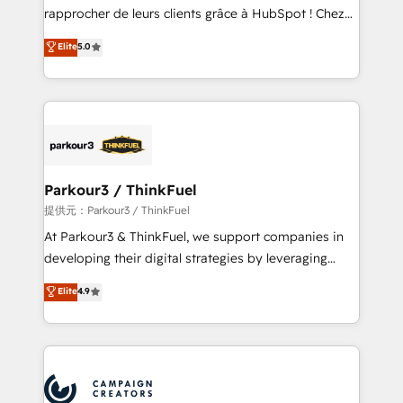
business services. We prepare a customized
rapprocher de leurs clients grâce à HubSpot ! Chez
business case that demonstrates the value and
DIGITALISIM, nous avons l'intime conviction que la
Elite
5.0
impact of your digital transformation, including a
réussite des entreprises passe par l’innovation web,
detailed financial rationale with a focus on ROI and
le marketing digital, et la relation client ! C'est
TCO. As a trusted extension of your team, we
pourquoi, nos experts sont à la fois capables de
believe in the power of partnership. Together, we
gérer votre projet de création de site internet, votre
embark on a transformational journey that sets your
référencement, votre stratégie digitale et le pilotage
business up for long-term success. Unlock your
et l'intégration d'HubSpot ! Les grandes phases d'un
business. If not now, when?
projet HubSpot avec DIGITALISIM : 🧽 Nettoyage,
Parkour3 / ThinkFuel
migration et intégration des bases de données. 🚀
提供元：Parkour3 / ThinkFuel
Développement des interfaces avec vos logiciels
At Parkour3 & ThinkFuel, we support companies in
métiers ⚙️ Configuration de la plateforme HubSpot
developing their digital strategies by leveraging
📈 Configuration de rapports et tableaux de bord 🤝
technologies and automating their marketing and
Elite
4.9
Book Process & Guidelines utilisateurs 🎓
sales processes to generate growth. Our offer spans
Formations des utilisateurs
from Strategy to Operations. We specialize in CRM
onboarding and implementation, web design, sales
& marketing automation, and digital marketing. With
extensive experience working with tech companies