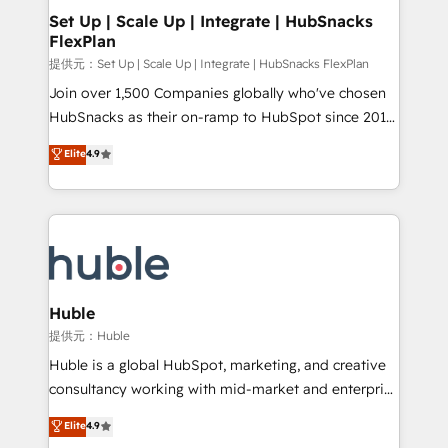
Award 🏆2020 Elite Solutions Partner 🏆2019
Set Up | Scale Up | Integrate | HubSnacks
FlexPlan
Integrations HubSpot Impact Award 🏆2019
Marketing Enablement HubSpot Impact Award 🏆
提供元：Set Up | Scale Up | Integrate | HubSnacks FlexPlan
2018 Website Design HubSpot Impact Award 🏆2017
Join over 1,500 Companies globally who've chosen
Website Design HubSpot Impact Award 🏆2016
HubSnacks as their on-ramp to HubSpot since 2014
Growth-Driven Design Agency of the Year 🏆2016
Simple pay-as-you-go plans that accelerate value...
Elite
4.9
Sales Enablement HubSpot Impact Award 🏆2015
1️⃣ Set Up | Onboarding New or Check-fixing existing
Growth-Driven Design Agency of the Year 🏆2015
HubSpot portals 2️⃣ Scale Up | 100% HubSpot Task
Became the 5th Agency to reach Diamond 🏆2014
Execution... Global 24/7 ... All Experts 3️⃣ Integrate |
HubSpot COS Performance Award 🏆2014 HubSpot
your entire Tech Stack with Custom Integrations
COS Design Award 🏆2013 HubSpot Marketplace
Slash months from your API Integration project... ⬅️
Provider of the Year 🏆2011 Became a HubSpot
Click "Contact Business" ⬅️ to access 150+ Kickstart
Partner 📆Founded in 1997
Integration templates that put HubSpot in the center
Huble
of your tech stack, syncing... 🛍️ Shopify or
提供元：Huble
WooCommerce 💲 Stripe or Paypal 💰 Sage or
Huble is a global HubSpot, marketing, and creative
Netsuite 🤖 Google or Microsoft ✍️ DocuSign or
consultancy working with mid-market and enterprise
PandaDoc 🌐 Avalara or Quaderno HubSnacks holds
businesses. We go beyond implementation, shaping
Elite
4.9
the rare Advanced "Custom Integrations"
the strategy, processes, and teams that turn