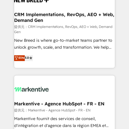
定の代行ではなく、設計の責任」を引き受け、部門横断
technical development team. - 19 HubSpot-certified
の統合・浸透・変革管理を実行します。 ▸ CMS戦略設
trainers to drive platform adoption. 📈 Revenue
CRM Implementations, RevOps, AEO + Web,
計・構築：リード獲得・CVR・SEOを前提にした情報設
Demand Gen
Generation - Full-funnel marketing and high-
計・導線設計・テンプレート設計をContent Hubで一体
performance advertising via Point Success Media. -
提供元：CRM Implementations, RevOps, AEO + Web, Demand
Gen
提供。 ▸ 既存CRM・MAからの移行支援：Salesforce・
Expert deployment of Breeze AI and custom agents
Marketo・Pardot等からの移行、カスタム設計、履歴
New Breed is where go-to-market teams partner to
to automate growth. 🏆 Elite Excellence - 8 platform
データ移行と活用設計まで。 ▸ AEO対応：ChatGPT・
unlock growth, scale, and transformation. We help
accreditations and deep HIPAA-compliance
Perplexity等のAI検索からの流入・引用を前提にコンテ
companies activate HubSpot’s AI-powered
expertise. - A team of 250+ experts dedicated to
Elite
5.0
ンツとサイト構造を最適化。 🏆 なぜ100incを選ぶの
customer platform and operationalize HubSpot’s
your resilient growth.
か？ ✓ HubSpot Eliteパートナー認定 ✓ HubSpotアワ
Loop Marketing framework through expert-led
ード受賞・HUGリーダー ✓ ISO27001:2022 /
services, smart agents, and purpose-built apps,
ISO9001:2015 取得 ✓ 400社以上の導入実績 ✓
tailored to your business. Together, we unlock
HubSpot大百科 出版 CRM・AI活用に関するご相談、現
results, fast. ⚙️CRM & RevOps: Align all Hubs to your
状整理の壁打ちなど、構想段階からお気軽にお問い合わ
buyer journey for clean data, scalability, & reporting.
せください。
🎯Demand Gen & ABM: Drive pipeline with inbound,
Markentive - Agence HubSpot - FR - EN
ABM, AEO, SEO, & paid media. 👩‍💻Web Design:
提供元：Markentive - Agence HubSpot - FR - EN
Build high-performing websites with UX, messaging,
Markentive fournit des services de conseil,
& conversion strategy that drive results. 🤖AI
d'intégration et d'agence dans la région EMEA et