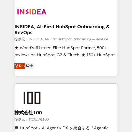
INSIDEA, AI-First HubSpot Onboarding &
RevOps
提供元：INSIDEA, AI-First HubSpot Onboarding & RevOps
★ World's #1 rated Elite HubSpot Partner, 500+
reviews on HubSpot, G2 & Clutch. ★ 150+ HubSpot
Certified Experts & Trainers across the team ★
Elite
5.0
1,500+ implementations across five continents ★ AI-
First, RevOps-led, Onboarding obsessed ★
Company of the Year 2024/25 INSIDEA helps
growing companies turn HubSpot into a revenue
engine. We onboard your team, migrate your data,
and build AI-powered workflows that drive adoption
from week one, in your time zone. What we do ➤
株式会社100
Onboarding: Live in weeks, with workflows built
提供元：株式会社100
around your business, not a template. ➤ Migration:
🏢 HubSpot × AI Agent × DX を統合する「Agentic