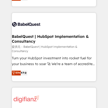
Welcome to our Profile! We help with: • CRM
nurturing sequences. - Cross-hub setup across
implementation, reports, workflows, and team
Marketing, Sales, Operations, and Service Hubs. -
training • CRM migration from Salesforce, Pipedrive,
Ongoing optimization, managed support, and
Dynamics and others • Technical projects including
scalable retainers. Let’s make HubSpot your most
custom API integrations • AI governance for
powerful growth engine. Built to convert, scale, and
HubSpot-centred operations A little about us: •
drive results.
Boutique 'Elite' team of 12 • 150+ clients across Sales
BabelQuest | HubSpot Implementation &
Consultancy
Hub, Marketing Hub, Service Hub, Data Hub and
CMS • ISO/IEC 27001:2022, ISO 9001:2015, and ISO
提供元：BabelQuest | HubSpot Implementation &
Consultancy
42001:2023 certified - the AI management standard •
Turn your HubSpot investment into rocket fuel for
GuardHub: our AI governance framework, built on
your business to soar 🚀 We’re a team of accredited
ISO 42001 Ready for the next step? Click the 👈
HubSpot experts ready to help you. We can
'𝗖𝗼𝗻𝘁𝗮𝗰𝘁 𝗯𝘂𝘀𝗶𝗻𝗲𝘀𝘀' button to get in touch (𝘸𝘦'𝘳𝘦
Elite
4.9
implement the platform into complex business
𝘴𝘶𝘱𝘦𝘳 𝘳𝘦𝘴𝘱𝘰𝘯𝘴𝘪𝘷𝘦)
environments, optimise what you've got and make
sure you can actually use it, build your website in
HubSpot or create an inbound marketing strategy
for you and execute it on HubSpot. We are on the
G-Cloud 14 CCS (Crown Commercial Service)