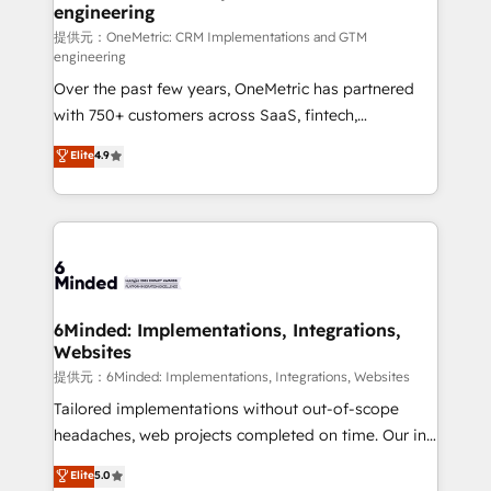
engineering
that simplify complexity, boost performance, and
turn innovation into real impact. 🌍 Highlights •
提供元：OneMetric: CRM Implementations and GTM
engineering
HubSpot Partner since 2012 • 2022 EMEA Impact
Over the past few years, OneMetric has partnered
Award: Best Integration • 150+ successful HubSpot
with 750+ customers across SaaS, fintech,
projects • Clients in 30+ industries • Proprietary
healthcare, real estate, and other industries. With
technology for integrations • Multilingual team:
Elite
4.9
150+ HubSpot-certified experts, we deliver scalable
English, Spanish, Portuguese & Italian 👉 Grow
solutions to complex GTM and RevOps challenges.
smarter with AI and HubSpot.
Our Expertise 🔹 Onboarding & Implementation:
Accredited HubSpot Partner, ensuring smooth setup
tailored to your GTM motion. 🔹 Migrations: Move
from other CRMs to HubSpot without data loss or
downtime. 🔹 RevOps Strategy: Align teams,
6Minded: Implementations, Integrations,
Websites
processes, and data to drive revenue efficiency. 🔹
Integrations: Connect HubSpot with your tech stack
提供元：6Minded: Implementations, Integrations, Websites
for better adoption. 🔹 Custom Solutions: Build
Tailored implementations without out-of-scope
tailored apps, workflows, and configurations. We are
headaches, web projects completed on time. Our in-
SOC 2 Type II and ISO 27001 certified, reinforcing
house team of certified CRM architects, experts,
Elite
5.0
our commitment to data security and compliance. At
developers, designers, and marketers handles all