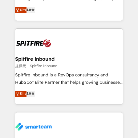
we are here to help. We help ambitious businesses
leads. We use digital media, marketing cloud,
Elite
5.0
just like yours attract more high-quality leads
automation and software integration to drive sales
throughout each stage of the buying cycle with
and, deliver clarity on marketing expenditure.
conversion-ready websites, engaging content
specifically targeted to your key audiences and
enable sales teams with the process, technology and
training to smash targets.
Spitfire Inbound
提供元：Spitfire Inbound
Spitfire Inbound is a RevOps consultancy and
HubSpot Elite Partner that helps growing businesses
design predictable, scalable revenue-driving
Elite
5.0
strategies. With offices in South Africa and London,
we take a RevOps-led approach that aligns sales,
marketing & service, breaks down silos, and gives
teams the clarity to operate efficiently and with
confidence. We deliver end to end strategy and
implementation, aligning people, processes, data