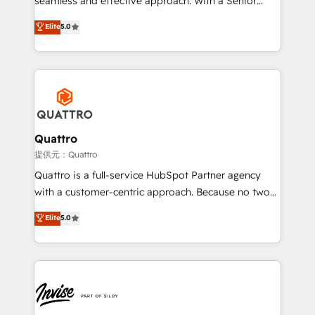
seamless and effective approach. With a Senior
and align your website and marketing to sales and
team that has 10+ years of experience in HubSpot,
Elite
5.0
customer service. It's time to empower your teams
we have a deep understanding of SaaS, Business
to create great customer experiences that generate
Services and E-commerce together with Retail. We
more leads, close more business and engage your
streamline and enhance your Sales, Marketing &
customers. Let's work side-by-side to make it
Service efforts, providing insights in your
happen.
commercial operations. We're good at RevOps,
automating and optimizing your marketing, sales &
service operations with AI, designing and building
Quattro
your website, and we drive growth through Account-
提供元：Quattro
Based Marketing, SEO, SEA and many other tactics.
Quattro is a full-service HubSpot Partner agency
No worries, we will advise you in which to deploy
with a customer-centric approach. Because no two
and help you to get the best measurable ROI. This
clients have the same needs, Quattro offer a
Elite
5.0
brings us to our mission; to effectively guide as
bespoke approach for every client. Services include
much Benelux companies as possible to be
business growth strategies, sales enablement, CRM
commercially successful.
set-up, Migrations, Integrations, Enterprise level
Sales Hub, Marketing Hub, Customer Support Hub,
Ops Hub Software, inbound marketing strategy,
content strategies, branding, HubSpot CMS,