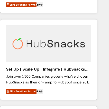
Hire an agency that's experienced in every inch of
Elite Solutions Partner
4.9
HubSpot and willing to work hand-in-hand with your
team to simplify the complex and build a better
experience for your team and customers.
Set Up | Scale Up | Integrate | HubSnacks
FlexPlan
Join over 1,500 Companies globally who've chosen
HubSnacks as their on-ramp to HubSpot since 2014
Simple pay-as-you-go plans that accelerate value...
Elite Solutions Partner
4.9
1️⃣ Set Up | Onboarding New or Check-fixing existing
HubSpot portals 2️⃣ Scale Up | 100% HubSpot Task
Execution... Global 24/7 ... All Experts 3️⃣ Integrate |