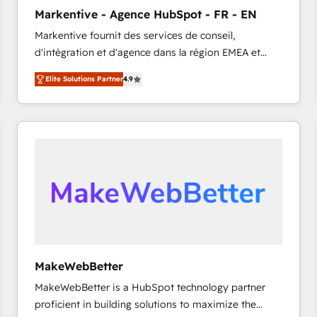
タ品質設計、グループ横断のCRM統合に対応します。
Markentive - Agence HubSpot - FR - EN
2️⃣ AIエージェント組織構築 営業・マーケティング業務
Markentive fournit des services de conseil,
の一部をAIが自律実行する組織への移行を設計・実装。
d'intégration et d'agence dans la région EMEA et
Breeze・Claude等をHubSpotと連携させ、役割定義・
North America. Avec plus de 115 experts en
運用ルール・成果指標まで含めて設計します。 3️⃣ 全社
Elite Solutions Partner
4.9
marketing automation, Growth, Revops, CRM et
DX × AI推進のPMO伴走支援 複数部門をまたぐDX×AI変
webdesign. Markentive is both a consulting firm, a
革を、構想から実装・定着までPMOとして主導。「設
digital agency and an integrator. With over 115
定の代行ではなく、設計の責任」を引き受け、部門横断
experts in marketing automation, growth, revops,
の統合・浸透・変革管理を実行します。 ▸ CMS戦略設
CRM and webdesign (We focus on EMEA - USA
計・構築：リード獲得・CVR・SEOを前提にした情報設
customers).
計・導線設計・テンプレート設計をContent Hubで一体
提供。 ▸ 既存CRM・MAからの移行支援：Salesforce・
Marketo・Pardot等からの移行、カスタム設計、履歴
データ移行と活用設計まで。 ▸ AEO対応：ChatGPT・
Perplexity等のAI検索からの流入・引用を前提にコンテ
ンツとサイト構造を最適化。 🏆 なぜ100incを選ぶの
MakeWebBetter
か？ ✓ HubSpot Eliteパートナー認定 ✓ HubSpotアワ
MakeWebBetter is a HubSpot technology partner
ード受賞・HUGリーダー ✓ ISO27001:2022 /
proficient in building solutions to maximize the
ISO9001:2015 取得 ✓ 400社以上の導入実績 ✓