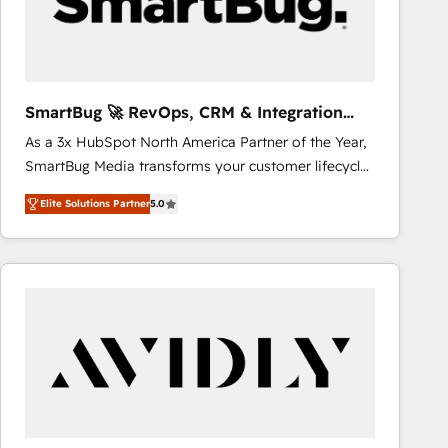
SmartBug 🚀 RevOps, CRM & Integration
Experts
As a 3x HubSpot North America Partner of the Year,
SmartBug Media transforms your customer lifecycle
into a revenue engine. Our unified ecosystem
Elite Solutions Partner
5.0
includes specialized divisions Globalia (AI &
Software) and Point Success Media (Paid Media),
making this the official home for all three brands. 🔄
Implementation & Integration - Seamless migrations
and system integrations powered by Globalia’s
technical development team. - 19 HubSpot-certified
trainers to drive platform adoption. 📈 Revenue
Generation - Full-funnel marketing and high-
performance advertising via Point Success Media. -
Expert deployment of Breeze AI and custom agents