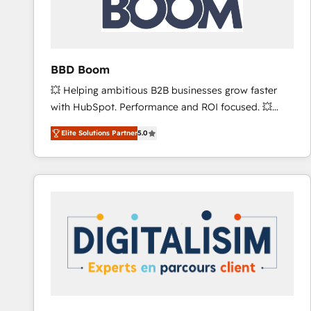
across offices and consulting teams in the UK, USA,
Canada, Germany, France, Belgium, Singapore, and
South Africa. Certified compliant with ISO/IEC
27001:2022 and ISO 9001:2015 across all seven
BBD Boom
international offices and 175+ employees.
💥 Helping ambitious B2B businesses grow faster
with HubSpot. Performance and ROI focused. 💥
BBD Boom is the HubSpot partner that can help you
Elite Solutions Partner
5.0
to HubSpot Better. We work with your teams to
solve all your HubSpot challenges and improve user
adoption, sales process and marketing results.
Services 📚 Onboarding your team to HubSpot for
the first time 🔧 Designing and optimising your
HubSpot set-up for better results 🌐 Website design
and build using HubSpot 🔌 Integrating HubSpot
with other systems 🎓 Training your teams to be
HubSpot pros 📊 Lead generation services using
HubSpot Why us? - SIX HubSpot Accreditations -
awarded by HubSpot after a rigorous process for