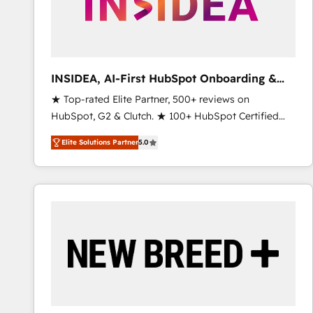
INSIDEA, AI-First HubSpot Onboarding &
RevOps
★ Top-rated Elite Partner, 500+ reviews on
HubSpot, G2 & Clutch. ★ 100+ HubSpot Certified
Experts & Trainers across the team ★ 1,500+
Elite Solutions Partner
5.0
implementations across five continents ★ AI-First,
RevOps-led, Onboarding obsessed ★ Company of
the Year 2024/25 INSIDEA helps growing companies
turn HubSpot into a revenue engine. We onboard
your team, migrate your data, and build AI-powered
workflows that drive adoption from week one, in
your time zone. What we do ➤ Onboarding: Live in
weeks, with workflows built around your business,
not a template. ➤ Migration: Move from any legacy
CRM. Zero downtime, full data integrity. ➤