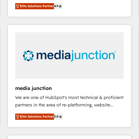
operational efficiency of HubSpot. The fastest-
HubSpot大百科 出版 CRM・AI活用に関するご相談、現
Elite Solutions Partner
4.9
growing tech-enabler & facilitator, MakeWebBetter,
状整理の壁打ちなど、構想段階からお気軽にお問い合わ
hands you the blend of HubSpot expertise &
せください。
eminent solutions & integrations. Trust us to
streamline your HubSpot experience. 🚀HubSpot
Elite Partners with 10+ years of HubSpot experience
🤝HubSpot Premier Integration partner 🤝Google
Premier Partner 2023 🌟5 HubSpot Accreditations 🌟
Won HubSpot Theme Challenge 2021 🌟INBOUND’19
HubSpot Rising Star Why us? Harnessing the full
potential of the powerful HubSpot CRM. ✔️A team of
HubSpot experts backed by over 10+ years of
media junction
HubSpot experience ✔️Flexible pricing models —
We are one of HubSpot's most technical & proficient
Hourly-fee (assigned one Dedicated HubSpot
partners in the area of re-platforming, website
Admin); Monthly-fee (HubSpot Admin + Project
design & development. We specialize in multi-hub
Manager); and Fixed Project Cost (as per
Elite Solutions Partner
5.0
implementations for mid-market & enterprise
requirement). ✔️Helped over 25,000+ customers so
companies. We are woman-owned, powered by
far with our HubSpot solutions. ✔️Bespoke apps &
coffee, and we ❤️ dogs. We produce award-winning
on-demand bundle services. Connect with us today!