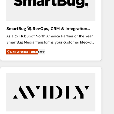
SmartBug 🚀 RevOps, CRM & Integration
Experts
As a 3x HubSpot North America Partner of the Year,
SmartBug Media transforms your customer lifecycle
into a revenue engine. Our unified ecosystem
Elite Solutions Partner
5.0
includes specialized divisions Globalia (AI &
Software) and Point Success Media (Paid Media),
making this the official home for all three brands. 🔄
Implementation & Integration - Seamless migrations
and system integrations powered by Globalia’s
technical development team. - 19 HubSpot-certified
trainers to drive platform adoption. 📈 Revenue
Generation - Full-funnel marketing and high-
performance advertising via Point Success Media. -
Expert deployment of Breeze AI and custom agents