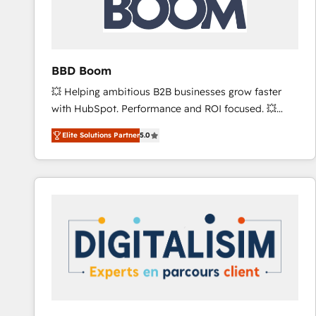
across offices and consulting teams in the UK, USA,
Canada, Germany, France, Belgium, Singapore, and
South Africa. Certified compliant with ISO/IEC
27001:2022 and ISO 9001:2015 across all seven
BBD Boom
international offices and 175+ employees.
💥 Helping ambitious B2B businesses grow faster
with HubSpot. Performance and ROI focused. 💥
BBD Boom is the HubSpot partner that can help you
Elite Solutions Partner
5.0
to HubSpot Better. We work with your teams to
solve all your HubSpot challenges and improve user
adoption, sales process and marketing results.
Services 📚 Onboarding your team to HubSpot for
the first time 🔧 Designing and optimising your
HubSpot set-up for better results 🌐 Website design
and build using HubSpot 🔌 Integrating HubSpot
with other systems 🎓 Training your teams to be
HubSpot pros 📊 Lead generation services using
HubSpot Why us? - SIX HubSpot Accreditations -
awarded by HubSpot after a rigorous process for