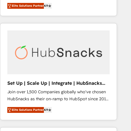
Hire an agency that's experienced in every inch of
Elite Solutions Partner
4.9
HubSpot and willing to work hand-in-hand with your
team to simplify the complex and build a better
experience for your team and customers.
Set Up | Scale Up | Integrate | HubSnacks
FlexPlan
Join over 1,500 Companies globally who've chosen
HubSnacks as their on-ramp to HubSpot since 2014
Simple pay-as-you-go plans that accelerate value...
Elite Solutions Partner
4.9
1️⃣ Set Up | Onboarding New or Check-fixing existing
HubSpot portals 2️⃣ Scale Up | 100% HubSpot Task
Execution... Global 24/7 ... All Experts 3️⃣ Integrate |