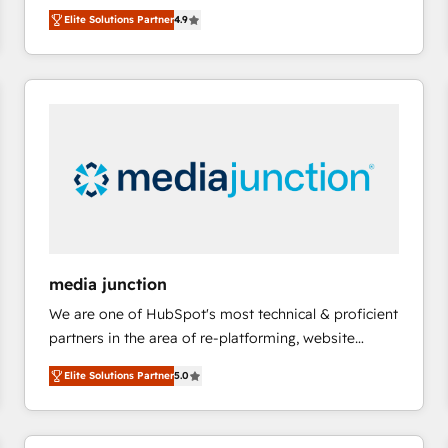
operational efficiency of HubSpot. The fastest-
HubSpot大百科 出版 CRM・AI活用に関するご相談、現
Elite Solutions Partner
4.9
growing tech-enabler & facilitator, MakeWebBetter,
状整理の壁打ちなど、構想段階からお気軽にお問い合わ
hands you the blend of HubSpot expertise &
せください。
eminent solutions & integrations. Trust us to
streamline your HubSpot experience. 🚀HubSpot
Elite Partners with 10+ years of HubSpot experience
🤝HubSpot Premier Integration partner 🤝Google
Premier Partner 2023 🌟5 HubSpot Accreditations 🌟
Won HubSpot Theme Challenge 2021 🌟INBOUND’19
HubSpot Rising Star Why us? Harnessing the full
potential of the powerful HubSpot CRM. ✔️A team of
HubSpot experts backed by over 10+ years of
media junction
HubSpot experience ✔️Flexible pricing models —
We are one of HubSpot's most technical & proficient
Hourly-fee (assigned one Dedicated HubSpot
partners in the area of re-platforming, website
Admin); Monthly-fee (HubSpot Admin + Project
design & development. We specialize in multi-hub
Manager); and Fixed Project Cost (as per
Elite Solutions Partner
5.0
implementations for mid-market & enterprise
requirement). ✔️Helped over 25,000+ customers so
companies. We are woman-owned, powered by
far with our HubSpot solutions. ✔️Bespoke apps &
coffee, and we ❤️ dogs. We produce award-winning
on-demand bundle services. Connect with us today!