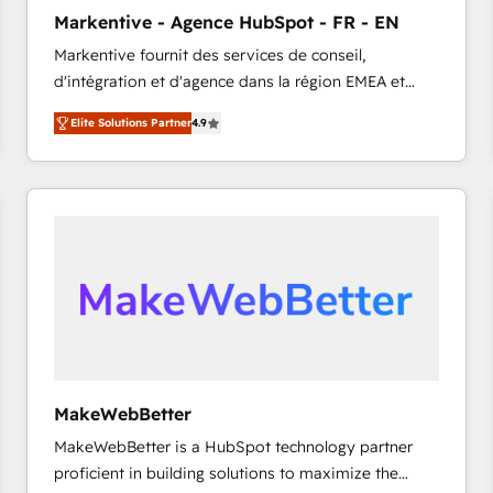
タ品質設計、グループ横断のCRM統合に対応します。
Markentive - Agence HubSpot - FR - EN
2️⃣ AIエージェント組織構築 営業・マーケティング業務
Markentive fournit des services de conseil,
の一部をAIが自律実行する組織への移行を設計・実装。
d'intégration et d'agence dans la région EMEA et
Breeze・Claude等をHubSpotと連携させ、役割定義・
North America. Avec plus de 115 experts en
運用ルール・成果指標まで含めて設計します。 3️⃣ 全社
Elite Solutions Partner
4.9
marketing automation, Growth, Revops, CRM et
DX × AI推進のPMO伴走支援 複数部門をまたぐDX×AI変
webdesign. Markentive is both a consulting firm, a
革を、構想から実装・定着までPMOとして主導。「設
digital agency and an integrator. With over 115
定の代行ではなく、設計の責任」を引き受け、部門横断
experts in marketing automation, growth, revops,
の統合・浸透・変革管理を実行します。 ▸ CMS戦略設
CRM and webdesign (We focus on EMEA - USA
計・構築：リード獲得・CVR・SEOを前提にした情報設
customers).
計・導線設計・テンプレート設計をContent Hubで一体
提供。 ▸ 既存CRM・MAからの移行支援：Salesforce・
Marketo・Pardot等からの移行、カスタム設計、履歴
データ移行と活用設計まで。 ▸ AEO対応：ChatGPT・
Perplexity等のAI検索からの流入・引用を前提にコンテ
ンツとサイト構造を最適化。 🏆 なぜ100incを選ぶの
MakeWebBetter
か？ ✓ HubSpot Eliteパートナー認定 ✓ HubSpotアワ
MakeWebBetter is a HubSpot technology partner
ード受賞・HUGリーダー ✓ ISO27001:2022 /
proficient in building solutions to maximize the
ISO9001:2015 取得 ✓ 400社以上の導入実績 ✓