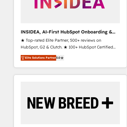
INSIDEA, AI-First HubSpot Onboarding &
RevOps
★ Top-rated Elite Partner, 500+ reviews on
HubSpot, G2 & Clutch. ★ 100+ HubSpot Certified
Experts & Trainers across the team ★ 1,500+
Elite Solutions Partner
5.0
implementations across five continents ★ AI-First,
RevOps-led, Onboarding obsessed ★ Company of
the Year 2024/25 INSIDEA helps growing companies
turn HubSpot into a revenue engine. We onboard
your team, migrate your data, and build AI-powered
workflows that drive adoption from week one, in
your time zone. What we do ➤ Onboarding: Live in
weeks, with workflows built around your business,
not a template. ➤ Migration: Move from any legacy
CRM. Zero downtime, full data integrity. ➤