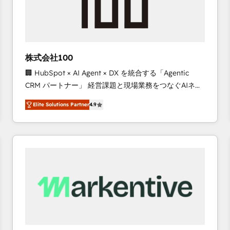
株式会社100
🏢 HubSpot × AI Agent × DX を統合する「Agentic
CRM パートナー」 経営課題と現場業務をつなぐAIネイ
ティブ・エージェンシーとして、HubSpot Eliteの実装
Elite Solutions Partner
4.9
力で顧客フロント業務を再設計します。 💡 100inc は何
をする会社か？ HubSpotを共通基盤に、AIエージェン
トを組み込んだ顧客フロント業務（マーケティング・営
業・CS）を組織全体で設計・実装する日本のAIネイテ
ィブ・エージェンシーです。事業部・グループ会社・部
門が分立する組織で、データと業務プロセスのサイロ化
を、CRMを軸とした全社共通基盤に再構築します。意
思決定者・PMO・現場担当者に並走します。 1️⃣
HubSpot導入・活用支援 顧客データの一元化から、
GTMの見える化・自動化まで。全Hub統合運用、デー