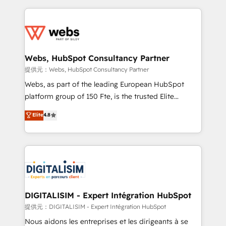
sales, and service hubs • Built-in flexibility for
adoption, sales process and marketing results.
startups to global brands
Services 📚 Onboarding your team to HubSpot for
the first time 🔧 Designing and optimising your
HubSpot set-up for better results 🌐 Website design
and build using HubSpot 🔌 Integrating HubSpot
Webs, HubSpot Consultancy Partner
with other systems 🎓 Training your teams to be
提供元：Webs, HubSpot Consultancy Partner
HubSpot pros 📊 Lead generation services using
Webs, as part of the leading European HubSpot
HubSpot Why us? - SIX HubSpot Accreditations -
platform group of 150 Fte, is the trusted Elite
awarded by HubSpot after a rigorous process for
HubSpot CRM Partner offering you a roadmap on
Elite
4.8
CRM, Solutions Architecture, Onboarding , Data
maximizing EBITDA and achieving Commercial
Migration, Custom Integration & Platform
Excellence. With our targeted processes, we
Enablement -Onboarded over 500 businesses to
strengthen your digital transformation and minimize
HubSpot -Top 1% of partners worldwide -In-house
costs. As HubSpot's Advanced Accredited CRM
team of 25+ experts Contact us today to help you
Implementation partner, we provide expertise to
get more from your investment in HubSpot.
drive your business forward. Since 2015 we are fully
www.bbdboom.com
dedicated to HubSpot and with an experienced
DIGITALISIM - Expert Intégration HubSpot
team (50+), we work with reputable companies in
提供元：DIGITALISIM - Expert Intégration HubSpot
B2B sectors such as manufacturing, SaaS and
Nous aidons les entreprises et les dirigeants à se