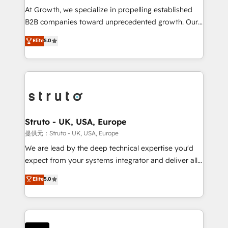
marketing automation, and revenue operations. 🤝
At Growth, we specialize in propelling established
Custom Solutions: From onboarding and
B2B companies toward unprecedented growth. Our
integrations, to RevOps and training. We align
focus is on fine-tuning and enhancing your growth,
Elite
5.0
HubSpot with your business needs. 🌟 Proven
sales, and marketing operations. Unlike conventional
Results: We’ve helped businesses of all sizes
marketing agencies, we dive deep into the
accelerate revenue growth, improve operational
operational aspects of your business, ensuring that
efficiency, and achieve ROI. 🔧 Flexible Service
each cog in your growth machine is well-oiled and
Packages: Choose ongoing support or project-based
functioning optimally. With our expertise in leading
solutions. We offer service packages designed to fit
platforms like Salesforce and HubSpot, we bring a
your requirements. Contact us today!
wealth of knowledge and experience to the table.
Struto - UK, USA, Europe
Our strategies are tailored to your business's unique
提供元：Struto - UK, USA, Europe
needs, ensuring a personalized approach that aligns
We are lead by the deep technical expertise you'd
with your growth objectives.
expect from your systems integrator and deliver all
the agency services you'd expect from your
Elite
5.0
HubSpot Solutions Partner. As one of the UK's
longest-standing partners, we are experts at
maximising the value of the HubSpot platform and
building an integrated growth stack that brings your