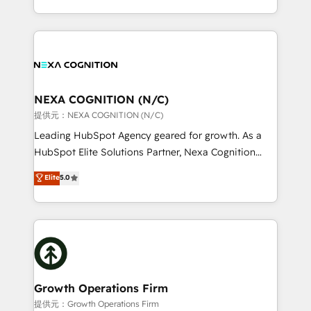
Solutions and Growth Solutions. As a fully
HubSpot Elite Solutions Partners and devout CRM
accredited and five-star rated firm, Wendt Partners
nerds who can harness HubSpot’s custom digital
brings a deep bench of expertise to each client
tools to improve each touchpoint of your customer
engagement. In addition, we are SOC 2, ISO 27001,
experience. Working hand-in-hand with your team,
GDPR and HIPAA compliant for global IT security
we’ll assemble a RevOps machine that drives more
standards.
traffic, generates better leads and crushes your
NEXA COGNITION (N/C)
revenue goals. We've worked with thousands of
提供元：NEXA COGNITION (N/C)
HubSpot customers and we'd love to work with you
Leading HubSpot Agency geared for growth. As a
too! Clients come to us for: Advanced CRM solutions
HubSpot Elite Solutions Partner, Nexa Cognition
System Integrations both Custom and Native to
ranks in the top 1% of global HubSpot Partners and
Elite
5.0
HubSpot Data System Migrations between systems
has been one of the longest-standing partners since
to HubSpot New lead generation strategies Time-
2012. We empower businesses to harness the full
saving automations Fresh growth campaigns Robust
potential of HubSpot by combining strategic
help desk Unified revenue operations Dynamic
insights with technical excellence, we deliver
website development Award-winning creative
bespoke HubSpot solutions tailored to drive
design We live and breathe HubSpot and are ready
measurable growth and operational efficiency. Why
to take on real challenges!
Choose Nexa Cognition? 🚀 HubSpot Expertise: Our
Growth Operations Firm
certified team specialises in CRM implementation,
提供元：Growth Operations Firm