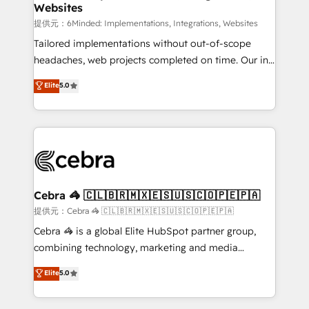
Websites
that simplify complexity, boost performance, and
turn innovation into real impact. 🌍 Highlights •
提供元：6Minded: Implementations, Integrations, Websites
HubSpot Partner since 2012 • 2022 EMEA Impact
Tailored implementations without out-of-scope
Award: Best Integration • 150+ successful HubSpot
headaches, web projects completed on time. Our in-
projects • Clients in 30+ industries • Proprietary
house team of certified CRM architects, experts,
Elite
5.0
technology for integrations • Multilingual team:
developers, designers, and marketers handles all
English, Spanish, Portuguese & Italian 👉 Grow
aspects of your HubSpot. ✨ 400+ global clients ✨
smarter with AI and HubSpot.
100+ seamless migrations from 15+ different CRMs
✨ 100,000+ hours in HubSpot projects, 75+ full Hub
implementations, and 5,000+ pages ✨ CS: Clients
generating 7-digit MRR from inbound campaigns ✨
CS: 245% organic growth & +751% new visitors for a
Cebra 🦓 🇨🇱🇧🇷🇲🇽🇪🇸🇺🇸🇨🇴🇵🇪🇵🇦
full-funnel HubSpot project ✨ CS: 415% conversion
提供元：Cebra 🦓 🇨🇱🇧🇷🇲🇽🇪🇸🇺🇸🇨🇴🇵🇪🇵🇦
boost with a new HubSpot site Recognized leaders:
Cebra 🦓 is a global Elite HubSpot partner group,
🏆 HubSpot Platform Migration Impact Award 🏆
combining technology, marketing and media
Clutch HubSpot Global Leader 🏆 Finalist: HubSpot
expertise across Latin America and Southern
Elite
5.0
Inbound Campaign of the Year 🏆 Gold AVA Digital
Europe, with teams across 7 countries. Born in Chile,
Award for Best Website 🌟 Accreditations: CRM
we combine local insight with international reach to
Implementation, HubSpot Content Experience, CRM