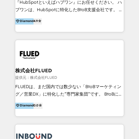
『HubSpotといえばハブワン』にお任せください。 ハ
come formatori ufficiali per l'adozione del CRM in
ブワンは、HubSpotに特化したBtoB支援会社です。 ノ
azienda: il tasso di utilizzo dello strumento è oltre il
ーコードCMS構築、CRM／MA／SFAの設計・運用、他
Diamond
4.9
50% più alto tra i nostri clienti rispetto le altre
システムAPI連携・開発、営業定着支援、カスタマーサ
aziende. Lavoriamo con aziende B2B tra i 5 e i 35
クセス体制の設計まで、ワンストップ完結できる支援体
milioni di fatturato per migliorare l’efficienza dei
制を整えています。 HubSpotの導入支援だけでなく、
processi, allineare marketing e vendite, e
現場で使い続けられる仕組み、売上と効率を両立するシ
massimizzare il ritorno sugli investimenti.
ナリオ設計まで含めてご提案。「導入して終わり」では
なく「成果が出るまで動き続ける」パートナーであるこ
と。それが、ハブワンのスタンスです。 また、
株式会社FLUED
HubSpotはもちろん、ferret One、WordPress、
提供元：株式会社FLUED
Movable Type（Power CMS）などの各種CMSを活用
FLUEDは、まだ国内では数少ない「BtoBマーケティン
し、延べ100社以上のBtoB企業のサイト制作経験をもと
グ／営業DX」に特化した”専門家集団”です。 BtoBに特
に、ウェブマーケテイング担当者が本当に使いやすいノ
化し、WEB制作や広告運用などのオンライン施策か
Diamond
0.0
ーコードテーマテンプレートを独自開発。 企業のさま
ら、インサイドセールスや展示会などのオフライン施策
ざまな課題やニーズに対して「戦略、設計・デザイン、
まで支援しています。 「経験豊富な”専門家集団”によ
開発、運用」まで段階に合わせ、誠実なアドバイスと的
るプロジェクト参加型の支援」で、戦略・企画などのコ
確な対応をすることで、貴社のビジネスを成功に導く
ンサルティング領域から、制作・運用・代行などの
『最適なハブ』になります。 ーーーーーーーーーーー
BPO・実務まで幅広いご支援が可能です。 また、2022