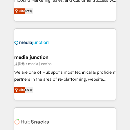
Inbound Marketing, Sales, and Customer Success We
specialize in driving revenue growth for companies
Elite
4.9
across industries through tailored marketing, sales,
and customer success strategies, utilizing RevOps
methodologies. As Latin America's largest HubSpot
partner and a global leader in education market, we
offer unparalleled insights. Operating in five
countries—Brazil, UAE (Abu Dhabi/Dubai/Sharjah),
Mexico, USA, and Portugal—we've executed over a
media junction
hundred successful operations. Our approach,
提供元：media junction
rooted in RevOps principles, integrates analysis,
We are one of HubSpot's most technical & proficient
training, planning, and qualification. Leveraging
partners in the area of re-platforming, website
technology, data analytics, CRM optimization, and
design & development. We specialize in multi-hub
Elite
5.0
inbound marketing tactics, we focus on
implementations for mid-market & enterprise
understanding, nurturing, and converting leads.
companies. We are woman-owned, powered by
Partner with us to unlock your business's full
coffee, and we ❤️ dogs. We produce award-winning
potential and achieve sustained growth in today's
work for our clients. 🏆2023 Technical Expertise
competitive market.
Impact Award 🏆2022 Technical Expertise Impact
Award 🏆2022 Platform Migration Excellence Impact