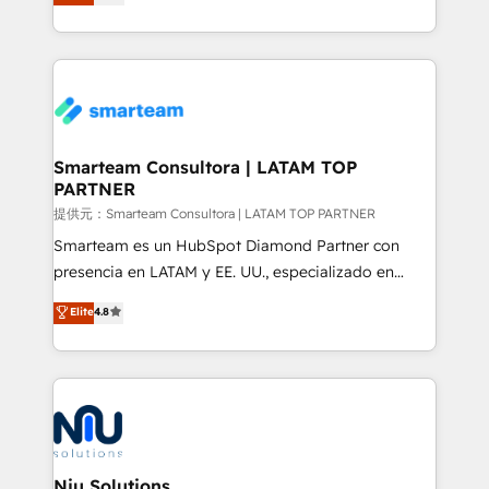
strategies. With offices in South Africa and London,
throughout each stage of the buying cycle with
we take a RevOps-led approach that aligns sales,
conversion-ready websites, engaging content
marketing & service, breaks down silos, and gives
specifically targeted to your key audiences and
teams the clarity to operate efficiently and with
enable sales teams with the process, technology and
confidence. We deliver end to end strategy and
training to smash targets.
implementation, aligning people, processes, data
and technology around a single source of truth to
Smarteam Consultora | LATAM TOP
PARTNER
support sustainable growth and better decision-
making. Working with clients locally and globally, our
提供元：Smarteam Consultora | LATAM TOP PARTNER
expertise includes HubSpot onboarding and CRM
Smarteam es un HubSpot Diamond Partner con
implementation, automation, sales and customer
presencia en LATAM y EE. UU., especializado en
experience strategy, web development, integrations,
implementaciones de HubSpot, integraciones API y
Elite
4.8
and data-driven campaigns. Winners of the first
optimización de procesos comerciales con IA. Con
Global HEART Award, Yamini Rogan, CEO of
más de 6 años de experiencia, hemos liderado 100+
HubSpot said "We love the impact you are having in
implementaciones conectando HubSpot con SAP,
the community - we are so glad to work with you."
ERPs, e-commerce, plataformas financieras,
Connect with us to see how we can do better and be
WhatsApp y sistemas logísticos. Nuestro equipo
better together 🏆
multicultural trabaja en español, inglés y portugués,
uniendo visión estratégica y excelencia técnica para
Niu Solutions