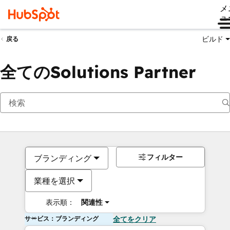
メ
ュ
ビルド
戻る
全てのSolutions Partner
フィルター
ブランディング
業種を選択
表示順：
関連性
サービス：ブランディング
全てをクリア