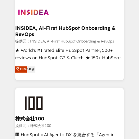
INSIDEA, AI-First HubSpot Onboarding &
RevOps
提供元：INSIDEA, AI-First HubSpot Onboarding & RevOps
★ World's #1 rated Elite HubSpot Partner, 500+
reviews on HubSpot, G2 & Clutch. ★ 150+ HubSpot
Certified Experts & Trainers across the team ★
Elite
5.0
1,500+ implementations across five continents ★ AI-
First, RevOps-led, Onboarding obsessed ★
Company of the Year 2024/25 INSIDEA helps
growing companies turn HubSpot into a revenue
engine. We onboard your team, migrate your data,
and build AI-powered workflows that drive adoption
from week one, in your time zone. What we do ➤
株式会社100
Onboarding: Live in weeks, with workflows built
提供元：株式会社100
around your business, not a template. ➤ Migration:
🏢 HubSpot × AI Agent × DX を統合する「Agentic