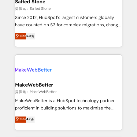
we turn complexity into clarity, human at global
Salted Stone
scale. 🏆 HubSpot’s CEO called us “the partner of the
提供元：Salted Stone
future.” Others agree it is proof of trust built through
Since 2012, HubSpot’s largest customers globally
measurable impact.
have counted on S2 for complex migrations, change
management, systems integration, and creative
Elite
5.0
solutions that deliver measurable impact and
transform brand experiences As one of the few full-
service creative agencies in the HubSpot
ecosystem, we blend strategy, technology, & award-
winning design to build scalable, globally
regionalized HubSpot websites, integrated
marketing campaigns, & RevOps frameworks that
MakeWebBetter
fuel long-term success We connect the entire
提供元：MakeWebBetter
customer lifecycle through seamless integrations,
MakeWebBetter is a HubSpot technology partner
ensure long-term adoption with change-
proficient in building solutions to maximize the
management programs, and align marketing, sales,
operational efficiency of HubSpot. The fastest-
Elite
4.9
and service to drive sustainable growth With 6 key
growing tech-enabler & facilitator, MakeWebBetter,
HubSpot accreditations and experience across
hands you the blend of HubSpot expertise &
hundreds of organizations in dozens of industries,