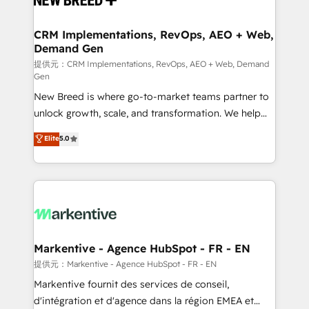
定の代行ではなく、設計の責任」を引き受け、部門横断
technical development team. - 19 HubSpot-certified
の統合・浸透・変革管理を実行します。 ▸ CMS戦略設
trainers to drive platform adoption. 📈 Revenue
CRM Implementations, RevOps, AEO + Web,
計・構築：リード獲得・CVR・SEOを前提にした情報設
Demand Gen
Generation - Full-funnel marketing and high-
計・導線設計・テンプレート設計をContent Hubで一体
performance advertising via Point Success Media. -
提供元：CRM Implementations, RevOps, AEO + Web, Demand
Gen
提供。 ▸ 既存CRM・MAからの移行支援：Salesforce・
Expert deployment of Breeze AI and custom agents
Marketo・Pardot等からの移行、カスタム設計、履歴
New Breed is where go-to-market teams partner to
to automate growth. 🏆 Elite Excellence - 8 platform
データ移行と活用設計まで。 ▸ AEO対応：ChatGPT・
unlock growth, scale, and transformation. We help
accreditations and deep HIPAA-compliance
Perplexity等のAI検索からの流入・引用を前提にコンテ
companies activate HubSpot’s AI-powered
expertise. - A team of 250+ experts dedicated to
Elite
5.0
ンツとサイト構造を最適化。 🏆 なぜ100incを選ぶの
customer platform and operationalize HubSpot’s
your resilient growth.
か？ ✓ HubSpot Eliteパートナー認定 ✓ HubSpotアワ
Loop Marketing framework through expert-led
ード受賞・HUGリーダー ✓ ISO27001:2022 /
services, smart agents, and purpose-built apps,
ISO9001:2015 取得 ✓ 400社以上の導入実績 ✓
tailored to your business. Together, we unlock
HubSpot大百科 出版 CRM・AI活用に関するご相談、現
results, fast. ⚙️CRM & RevOps: Align all Hubs to your
状整理の壁打ちなど、構想段階からお気軽にお問い合わ
buyer journey for clean data, scalability, & reporting.
せください。
🎯Demand Gen & ABM: Drive pipeline with inbound,
Markentive - Agence HubSpot - FR - EN
ABM, AEO, SEO, & paid media. 👩‍💻Web Design:
提供元：Markentive - Agence HubSpot - FR - EN
Build high-performing websites with UX, messaging,
Markentive fournit des services de conseil,
& conversion strategy that drive results. 🤖AI
d'intégration et d'agence dans la région EMEA et