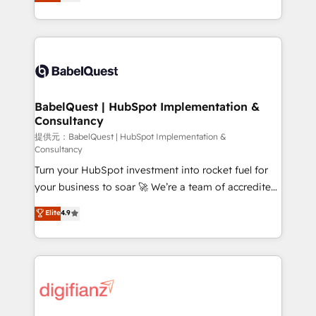
processes. Welcome to our Profile! We can help
nurturing sequences. - Cross-hub setup across
with... • CRM implementation, reports & workflows,
Marketing, Sales, Operations, and Service Hubs. -
and team training • CRM migration: Salesforce,
Ongoing optimization, managed support, and
Pipedrive, Dynamics etc • Technical projects inc.
scalable retainers. Let’s make HubSpot your most
Custom API integrations & ERP systems inc. SAP and
powerful growth engine. Built to convert, scale, and
Netsuite A little about us... • Boutique 'Elite' Team (12
drive results.
super skilled members) • 150+ Clients for Sales Hub,
BabelQuest | HubSpot Implementation &
Consultancy
Marketing Hub, Service Hub, Data Hub and Website
(CMS) • ISO/IEC 27001:2022, ISO 9001:2015 and
提供元：BabelQuest | HubSpot Implementation &
Consultancy
now... ISO 42001: 2023 certified • Exclusive AI
Turn your HubSpot investment into rocket fuel for
'GuardHub' governance framework, based on ISO
your business to soar 🚀 We’re a team of accredited
42001 - helping you 'organise complexity' 𝗥𝗲𝗮𝗱𝘆
HubSpot experts ready to help you. We can
𝗳𝗼𝗿 𝘁𝗵𝗲 𝗻𝗲𝘅𝘁 𝘀𝘁𝗲𝗽? Click the 👈 '𝗖𝗼𝗻𝘁𝗮𝗰𝘁
Elite
4.9
implement the platform into complex business
𝗯𝘂𝘀𝗶𝗻𝗲𝘀𝘀' button to get in touch (𝘸𝘦'𝘳𝘦 𝘴𝘶𝘱𝘦𝘳
environments, optimise what you've got and make
𝘳𝘦𝘴𝘱𝘰𝘯𝘴𝘪𝘷𝘦)
sure you can actually use it, build your website in
HubSpot or create an inbound marketing strategy
for you and execute it on HubSpot. We are on the
G-Cloud 14 CCS (Crown Commercial Service)