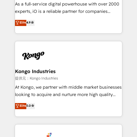
CRM and marketing data, not just implement a
As a full-service digital powerhouse with over 2000
system - Accelerate impact with a partner who
experts, iO is a reliable partner for companies
understands both strategy and technology
looking to strengthen their position in the fields of
Elite
4.9
marketing, technology, content, strategy and
creation. iO combines in-depth knowledge on both
the marketing and technology end of HubSpot,
creating impactful inbound marketing strategies
from end-to-end. Teams of marketing specialists,
developers, copywriters and designers work side by
side to meet the specific demands of every client
Kongo Industries
and project. Dedicated HubSpot teams combine all
提供元：Kongo Industries
skills for HubSpot projects from strategy to
At Kongo, we partner with middle market businesses
implementation and training. Skilled in-house
looking to acquire and nurture more high quality
developers are building HubSpot CMS websites and
leads. We use digital media, marketing cloud,
Elite
5.0
complex API integrations with external platforms.
automation and software integration to drive sales
Working from several campuses across Belgium, The
and, deliver clarity on marketing expenditure.
Netherlands, Denmark and Sweden, iO currently
supports the growth of big and small companies
such as Brussels Airport, Volvo, Farmaline, Agilitas,