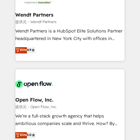
strive for optimal customer processes and
automation, and portal builds. We specialise in
experiences. Systony – We believe you can grow!
Salesforce, Microsoft Dynamics, and legacy CRM
Wendt Partners
migrations; custom integrations with platforms
提供元：Wendt Partners
including Ticketmaster, Ticketek, SevenRooms,
Wendt Partners is a HubSpot Elite Solutions Partner
NetSuite, Snowflake, and Salesforce; HubSpot CMS
headquartered in New York City with offices in
development; AI automation; and data services. As
Toronto, London and Melbourne. As a global
Elite
4.9
a Ticketmaster Nexus Partner, we deliver advanced
HubSpot partner, we specialize in working with
sports and events integrations in the HubSpot
sophisticated B2B companies to implement the
ecosystem. We also build and maintain proprietary
HubSpot CRM platform across client organizations.
HubSpot apps including JinnSync. Our credentials
Our vertical market expertise includes
include five HubSpot Academy accreditations, six
industrial/manufacturing, professional services,
HubSpot Awards, recognition in Financial Services
architecture/engineering/construction (AEC),
and Real Estate, and 80+ five-star reviews.
distribution, commercial real estate, technology,
Open Flow, Inc.
finserv/fintech, IT managed services, transportation
提供元：Open Flow, Inc.
& logistics, energy/solar, staffing and recruiting,
We’re a full-stack growth agency that helps
media, healthcare and government contractors. Our
ambitious companies scale and thrive. How? By
scope of services encompasses Platform Solutions,
upgrading and streamlining every single revenue-
Elite
5.0
Technical Solutions, Enablement Solutions, Digital
generating aspect of your business. We’re proud