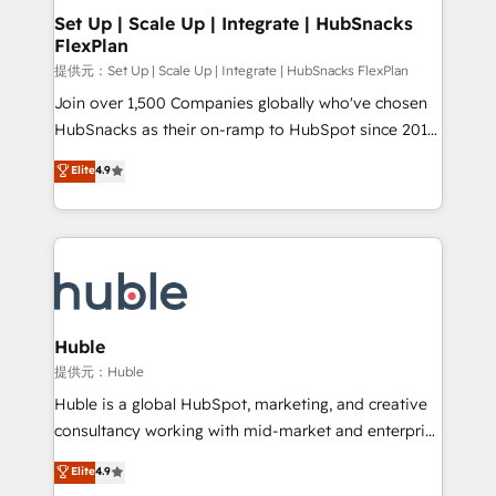
Award 🏆2020 Elite Solutions Partner 🏆2019
Set Up | Scale Up | Integrate | HubSnacks
FlexPlan
Integrations HubSpot Impact Award 🏆2019
Marketing Enablement HubSpot Impact Award 🏆
提供元：Set Up | Scale Up | Integrate | HubSnacks FlexPlan
2018 Website Design HubSpot Impact Award 🏆2017
Join over 1,500 Companies globally who've chosen
Website Design HubSpot Impact Award 🏆2016
HubSnacks as their on-ramp to HubSpot since 2014
Growth-Driven Design Agency of the Year 🏆2016
Simple pay-as-you-go plans that accelerate value...
Elite
4.9
Sales Enablement HubSpot Impact Award 🏆2015
1️⃣ Set Up | Onboarding New or Check-fixing existing
Growth-Driven Design Agency of the Year 🏆2015
HubSpot portals 2️⃣ Scale Up | 100% HubSpot Task
Became the 5th Agency to reach Diamond 🏆2014
Execution... Global 24/7 ... All Experts 3️⃣ Integrate |
HubSpot COS Performance Award 🏆2014 HubSpot
your entire Tech Stack with Custom Integrations
COS Design Award 🏆2013 HubSpot Marketplace
Slash months from your API Integration project... ⬅️
Provider of the Year 🏆2011 Became a HubSpot
Click "Contact Business" ⬅️ to access 150+ Kickstart
Partner 📆Founded in 1997
Integration templates that put HubSpot in the center
Huble
of your tech stack, syncing... 🛍️ Shopify or
提供元：Huble
WooCommerce 💲 Stripe or Paypal 💰 Sage or
Huble is a global HubSpot, marketing, and creative
Netsuite 🤖 Google or Microsoft ✍️ DocuSign or
consultancy working with mid-market and enterprise
PandaDoc 🌐 Avalara or Quaderno HubSnacks holds
businesses. We go beyond implementation, shaping
Elite
4.9
the rare Advanced "Custom Integrations"
the strategy, processes, and teams that turn