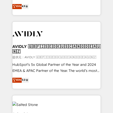
Strategy: Activate Breeze Agents, configure HubSpot
North America. Avec plus de 115 experts en
Elite
4.9
AI, & maximize AEO with tailored AI services. 🧩
marketing automation, Growth, Revops, CRM et
Integrations: Extend HubSpot with custom
webdesign. Markentive is both a consulting firm, a
integrations, hosting, & maintenance.
digital agency and an integrator. With over 115
experts in marketing automation, growth, revops,
CRM and webdesign (We focus on EMEA - USA
customers).
AVIDLY 🇬🇧🇫🇮🇸🇪🇩🇰🇺🇸🇨🇦🇳🇴🇩🇪🇦🇺
🇳🇿
提供元：AVIDLY 🇬🇧🇫🇮🇸🇪🇩🇰🇺🇸🇨🇦🇳🇴🇩🇪🇦🇺🇳🇿
HubSpot’s 5x Global Partner of the Year and 2024
EMEA & APAC Partner of the Year. The world’s most
experienced and fully accredited HubSpot Solutions
Elite
5.0
Partner. 🚀 With 2,750+ HubSpot projects delivered
and 370+ specialists across EMEA, APAC and NAM,
we de-risk complex CRM programmes and
accelerate ROI across every HubSpot Hub. 🧭 From
multi-region migrations to AI-powered automation,