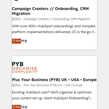
and manufacturers since 2002, we are committed to
empowering our clients and developing their
Campaign Creators // Onboarding, CRM
Migration
autonomy. Get to grips with HubSpot through
guided implementation and seamless integration of
提供元：Campaign Creators // Onboarding, CRM Migration
the CRM platform into your digital ecosystem. Would
With over 600+ HubSpot onboardings and complex
you like support in deploying your inbound
platform implementations delivered, CC is the go-to
marketing strategy? We'll provide support tailored
Elite Solutions Partner for businesses ready to
Elite
4.9
to your needs and sales objectives. With 125+
migrate, replatform, and scale smarter. We specialize
certifications, we are part of the most certified
in high-impact CRM and CMS migrations and
Canadian agencies, and we both hold Onboarding
onboarding from platforms like Salesforce, NetSuite,
Accreditations. Based in Canada (coast to coast), our
Zoho, Pardot, Marketo, Microsoft Dynamics, Wix,
services are offered in both English & French.
WordPress and legacy CRMs, turning fragmented
systems into unified, growth-ready HubSpot
architectures that accelerate revenue operations and
Plus Your Business (PYB) UK • USA • Europe
performance. - Multi-object CRM migration, cleanup,
提供元：Plus Your Business (PYB) UK • USA • Europe
and implementation. - Pre-built and custom
Existing HubSpot user? We'll organise & optimize
integrations across your full tech stack. - Custom
your current set up. Want HubSpot Onboarding?
object setup, CMS builds, and full-funnel automation.
We'll customise your CRM & automate your business
Elite
5.0
- Dashboards, lifecycle campaigns, and lead