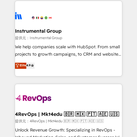
eminent solutions & integrations. Trust us to
there’s a good chance one of our globally integrated
streamline your HubSpot experience. 🚀HubSpot
teams has worked with clients just like you Let’s
Elite Partners with 10+ years of HubSpot experience
explore whether S2 is the partner you’ve been
🤝HubSpot Premier Integration partner 🤝Google
looking for...and get your next big initiative moving!
Premier Partner 2023 🌟5 HubSpot Accreditations 🌟
Instrumental Group
Won HubSpot Theme Challenge 2021 🌟INBOUND’19
提供元：Instrumental Group
HubSpot Rising Star Why us? Harnessing the full
We help companies scale with HubSpot. From small
potential of the powerful HubSpot CRM. ✔️A team of
projects to growth campaigns, to CRM and websites.
HubSpot experts backed by over 10+ years of
Hire an agency that's experienced in every inch of
Elite
4.9
HubSpot experience ✔️Flexible pricing models —
HubSpot and willing to work hand-in-hand with your
Hourly-fee (assigned one Dedicated HubSpot
team to simplify the complex and build a better
Admin); Monthly-fee (HubSpot Admin + Project
experience for your team and customers.
Manager); and Fixed Project Cost (as per
requirement). ✔️Helped over 25,000+ customers so
far with our HubSpot solutions. ✔️Bespoke apps &
on-demand bundle services. Connect with us today!
4RevOps | Mkt4edu 🇧🇷 🇲🇽 🇵🇹 🇦🇪 🇺🇸
提供元：4RevOps | Mkt4edu 🇧🇷 🇲🇽 🇵🇹 🇦🇪 🇺🇸
Unlock Revenue Growth: Specializing in RevOps -