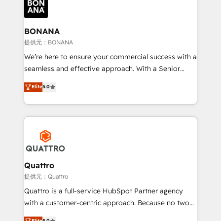
business, operational and technical requirements to
life, and creates a 360˚ view of your customer to
help your teams do more. We specialise in HubSpot
BONANA
technical services, website design and development
提供元：BONANA
as well as agency services that help set you up for
We’re here to ensure your commercial success with a
success. Now, more than ever you need to connect
seamless and effective approach. With a Senior
and align your website and marketing to sales and
team that has 10+ years of experience in HubSpot,
Elite
5.0
customer service. It's time to empower your teams
we have a deep understanding of SaaS, Business
to create great customer experiences that generate
Services and E-commerce together with Retail. We
more leads, close more business and engage your
streamline and enhance your Sales, Marketing &
customers. Let's work side-by-side to make it
Service efforts, providing insights in your
happen.
commercial operations. We're good at RevOps,
automating and optimizing your marketing, sales &
service operations with AI, designing and building
Quattro
your website, and we drive growth through Account-
提供元：Quattro
Based Marketing, SEO, SEA and many other tactics.
Quattro is a full-service HubSpot Partner agency
No worries, we will advise you in which to deploy
with a customer-centric approach. Because no two
and help you to get the best measurable ROI. This
clients have the same needs, Quattro offer a
Elite
5.0