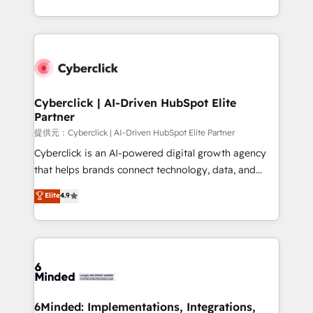
America. From casual user to super fan: make
Canada, we’ve delivered thousands of successful
HubSpot an experience you LOVE!
HubSpot projects for mid-market and enterprise
clients worldwide, with over 10 years experience. We
combine HubSpot, data, and AI to design connected
go-to-market systems that align people, process,
and technology for predictable, scalable revenue
Cyberclick | AI-Driven HubSpot Elite
Partner
growth. Our expertise spans RevOps, CRM and data
architecture, AI enablement, and strategic marketing,
提供元：Cyberclick | AI-Driven HubSpot Elite Partner
delivered through our proprietary FLAIR framework
Cyberclick is an AI-powered digital growth agency
for responsible AI adoption. As a HubSpot Elite
that helps brands connect technology, data, and
Partner and ISO 27001:2022 certified consultancy,
creativity to achieve measurable results. Founded in
Elite
4.9
we blend strategy, creativity, and technology to help
Barcelona and operating across Spain, LATAM, and
organisations scale smarter and grow stronger.
the UK, we support global companies in building
smarter marketing, sales, and customer success
strategies. As the only HubSpot Elite Partner in
Iberia (Spain & Portugal), we combine human insight
with intelligent automation to drive sustainable
growth. Our multidisciplinary team designs solutions
6Minded: Implementations, Integrations,