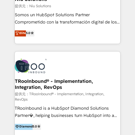
generar resultados medibles. Apoyamos a empresas
提供元：Niu Solutions
de construcción, educación, tecnología, retail, e-
Somos un HubSpot Solutions Partner
commerce, salud, financieras, seguros y servicios,
Comprometido con la transformación digital de los
ayudándolas a conectar sistemas, escalar equipos y
procesos comerciales de las empresas en
Elite
5.0
tomar decisiones basadas en datos. 🌎 Highlights:
Latinoamérica, con un enfoque en Marketing, Ventas
5+ años como partner HubSpot 100+
y Servicio al Cliente. Somos un equipo de trabajo
implementaciones en LATAM y EE. UU. Expertise en
multidisciplinario de alto rendimiento, con
integraciones vía API Top #7 HubSpot Partner
conocimiento y experiencia enfocado en: 1.
LATAM 2025 🏆 Impulsamos crecimiento con CRM +
Optimizar la eficiencia operativa de nuestros
IA en múltiples industrias. 👉 ¿Listo para transformar
clientes 2. Mejorar la experiencia del cliente 3.
tus procesos comerciales?
Asegurar resultados medibles Nos especializamos
TRooInbound® - Implementation,
Integration, RevOps
en bancos, seguros, e-commerce, Desarrolladores
Inmobiliarios y Empresas Distribuidoras de
提供元：TRooInbound® - Implementation, Integration,
RevOps
Productos
TRooInbound is a HubSpot Diamond Solutions
Partner💎, helping businesses turn HubSpot into a
scalable growth engine. We work with startups, mid-
Diamond
5.0
market, and enterprise teams to maximize