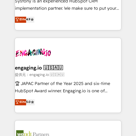
Systony is an experienced HubSpot CRM
broke. Built for mid-market reality—practical
implementation partner. We make sure to put your
solutions that work with your actual headcount and
organization's needs and goals first and think along
Elite
4.9
constraints. By the Numbers 🏆 Top 1% of all
with your organization. We are only satisfied once
HubSpot partners 🔄 Top 5% globally in client
you are too. Why Systony? - 20+ years of
retention 📅 8+ years of consistent results since 2017
experience with CRM, Marketing, Sales & Service
Who We Serve Revenue teams, marketing leaders,
implementations - 500+ successful onboardings -
and sales ops at mid-market companies ready to
Own back-end developers - Complex data
move beyond spreadsheets into unified systems
migrations (e.g. Salesforce, MS Dynamics, Perfect
that drive real business results.
View, SuperOffice) - Custom integrations (e.g. MS
engaging.io 🇺🇸🇦🇺
Business Central, Navision, AX, SAP, Exact, AFAS) We
提供元：engaging.io 🇺🇸🇦🇺
focus on growing B2B companies in the SME sector
🏆 JAPAC Partner of the Year 2025 and six-time
such as manufacturing, SaaS, business services and
HubSpot Award winner. Engaging.io is one of
wholesaler companies. As an experienced HubSpot
HubSpot’s most experienced Agency Partners
Elite
5.0
partner, we know how important user adoption is.
globally, delivering complex HubSpot
That's why we have developed a step-by-step
implementations for 16+ years. With 700+ projects
implementation process that focuses on user
completed across APAC and North America, we help
adoption. We’re experts on connecting data,
mid-market and enterprise organisations with CRM
technology and people with each other. Together we
migrations, custom integrations, data architecture,