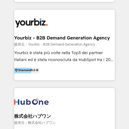
HubSpot’s full potential through: 💎HubSpot Audits,
Management & Optimization 💎RevOps-powered
HubSpot Onboarding & CRM Implementation 💎
Brand Development, Growth Strategy, AI SEO &
Performance Marketing 💎Data Migration & Custom
Integrations 💎Go-To-Market (GTM) Strategies &
Yourbiz - B2B Demand Generation Agency
Account-Based Marketing 💎CMS Development &
提供元：Yourbiz - B2B Demand Generation Agency
Conversion-Focused Websites With a 5.0⭐average
Yourbiz è stata più volte nella Top3 dei partner
rating and 140+ verified client reviews on the
italiani ed è stata riconosciuta da HubSpot tra i 20
HubSpot Ecosystem, TRooInbound is trusted by
migliori partner EMEA per la gestione del cliente.
Diamond
5.0
businesses globally for consistent delivery and high
Stiamo accompagnando oltre 100 aziende nella
client satisfaction. With deep HubSpot expertise and
digitalizzazione e ottimizzazione dei processi di
a focus on performance, we build systems that scale
marketing e vendita. Il nostro metodo DAM è stato
across marketing, sales, and service. Ready to grow
validato da oltre 350 manager: inizia con una precisa
your business with a proven and reliable HubSpot
mappatura dei canali di acquisizione dei contatti e
Diamond Partner? 👉Connect with TRooInbound
dei processi aziendali. Siamo accreditati da
today (https://www.trooinbound.com/contact-us)
HubSpot come fornitore ufficiale per le integrazioni
株式会社ハブワン
tra il CRM e altri sistemi aziendali, tra cui SAP,
提供元：株式会社ハブワン
AS400, TeamSystem. HubSpot ci ha riconosciuto