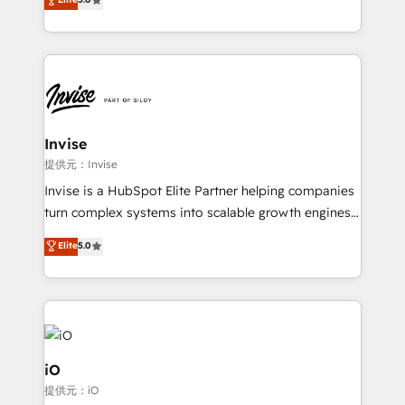
brings us to our mission; to effectively guide as
bespoke approach for every client. Services include
much Benelux companies as possible to be
business growth strategies, sales enablement, CRM
commercially successful.
set-up, Migrations, Integrations, Enterprise level
Sales Hub, Marketing Hub, Customer Support Hub,
Ops Hub Software, inbound marketing strategy,
content strategies, branding, HubSpot CMS,
bespoke web apps and growth driven design
Invise
websites. Experienced in helping Global B2B
提供元：Invise
Manufacturers, Fintech, Professional Services, IT and
Invise is a HubSpot Elite Partner helping companies
SaaS industries.
turn complex systems into scalable growth engines.
We combine strategy, technology and change
Elite
5.0
management to drive measurable results. As part of
the fast-growing Siloy Group, we unite more than
250+ HubSpot experts across Europe – ready to
build a CRM architecture optimized to support your
business goals. Talk to us if you’re looking to: -
Connect marketing, sales and operations around one
iO
reliable source of truth - Unlock the full value of your
提供元：iO