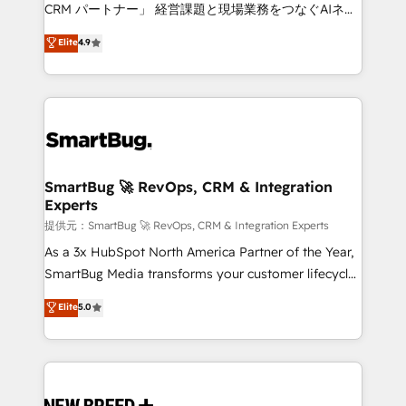
Move from any legacy CRM. Zero downtime, full data
CRM パートナー」 経営課題と現場業務をつなぐAIネイ
integrity. ➤ Implementation: Configure HubSpot to
ティブ・エージェンシーとして、HubSpot Eliteの実装
Elite
4.9
run your revenue process. Sales, marketing, and
力で顧客フロント業務を再設計します。 💡 100inc は何
service wired together. ➤ AI and Integrations: Layer
をする会社か？ HubSpotを共通基盤に、AIエージェン
Breeze AI, custom agents, and APIs to remove
トを組み込んだ顧客フロント業務（マーケティング・営
manual work. ➤ Ongoing Management: Monthly
業・CS）を組織全体で設計・実装する日本のAIネイテ
tune-ups, feature rollouts, adoption coaching. Buying
ィブ・エージェンシーです。事業部・グループ会社・部
HubSpot, switching to it, or reviving a stale portal?
門が分立する組織で、データと業務プロセスのサイロ化
We are built for the work.
を、CRMを軸とした全社共通基盤に再構築します。意
SmartBug 🚀 RevOps, CRM & Integration
Experts
思決定者・PMO・現場担当者に並走します。 1️⃣
HubSpot導入・活用支援 顧客データの一元化から、
提供元：SmartBug 🚀 RevOps, CRM & Integration Experts
GTMの見える化・自動化まで。全Hub統合運用、デー
As a 3x HubSpot North America Partner of the Year,
タ品質設計、グループ横断のCRM統合に対応します。
SmartBug Media transforms your customer lifecycle
2️⃣ AIエージェント組織構築 営業・マーケティング業務
into a revenue engine. Our unified ecosystem
Elite
5.0
の一部をAIが自律実行する組織への移行を設計・実装。
includes specialized divisions Globalia (AI &
Breeze・Claude等をHubSpotと連携させ、役割定義・
Software) and Point Success Media (Paid Media),
運用ルール・成果指標まで含めて設計します。 3️⃣ 全社
making this the official home for all three brands. 🔄
DX × AI推進のPMO伴走支援 複数部門をまたぐDX×AI変
Implementation & Integration - Seamless migrations
革を、構想から実装・定着までPMOとして主導。「設
and system integrations powered by Globalia’s