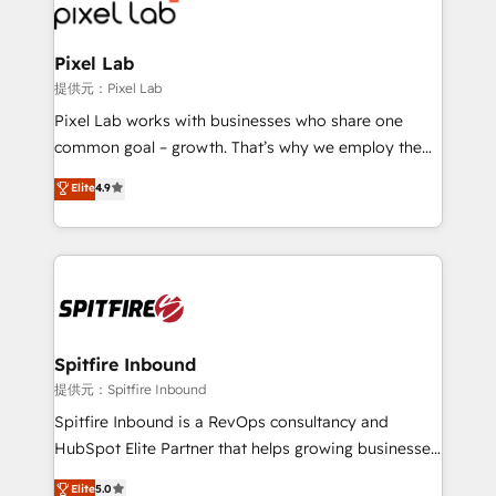
Streamz and Michelin.
Pixel Lab
提供元：Pixel Lab
Pixel Lab works with businesses who share one
common goal – growth. That’s why we employ the
latest innovations in disruptive technology in our
Elite
4.9
approach to web design, sales enablement and
inbound marketing that deliver month-on-month
growth for our client's businesses. These methods
are confirmed by data-driven results so you can see
exactly where your marketing budget is being used
and how. In a few months, you can boost leads, ROI
and overall revenue to a level not feasible with
Spitfire Inbound
traditional methods. If you’re a frustrated marketing
提供元：Spitfire Inbound
manager or business owner sick of wasting budget
Spitfire Inbound is a RevOps consultancy and
with generic agencies and their outdated methods,
HubSpot Elite Partner that helps growing businesses
we are here to help. We help ambitious businesses
design predictable, scalable revenue-driving
Elite
5.0
just like yours attract more high-quality leads