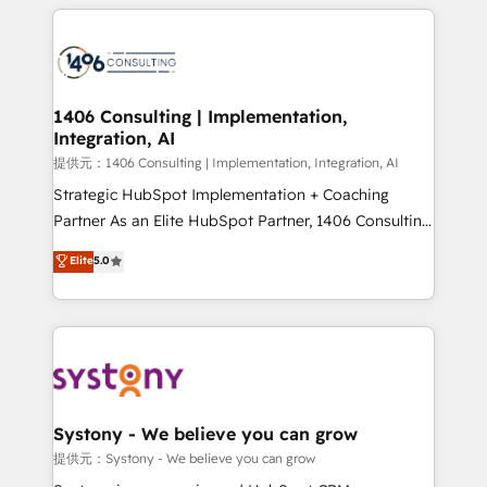
help businesses grow through technology, creativity,
Data Migration & Custom Integration
AI and strategy. For over 12 years, we’ve delivered
500+ HubSpot implementations, building end-to-
end solutions that integrate CRM, AI automation,
inbound and loop marketing, content, and digital
1406 Consulting | Implementation,
Integration, AI
creativity. Our multicultural team works in Spanish,
Portuguese, and English to design scalable strategies
提供元：1406 Consulting | Implementation, Integration, AI
that drive measurable growth. 🌎 Highlights: • 10+
Strategic HubSpot Implementation + Coaching
years as a HubSpot partner. • 2023 Impact Awards:
Partner As an Elite HubSpot Partner, 1406 Consulting
Platform Migration Excellence. • Top 3 Partner of the
helps mid-market revenue teams transform how
Elite
5.0
Year LATAM 2022, 2023, 2024, 2025. • Partner of the
they sell, market, and serve. We don't just build your
Year 2024. • Organizer of Aliados.ai (AI, marketing &
HubSpot—we teach your team to own it, then stay
tech global congress). 👉 Ready to scale your
to help you keep winning. What We Do ⚙️ CRM
business with HubSpot? Let Cebra’s experts help
Implementations across Marketing, Sales, Service,
you grow faster, smarter, and with impact.
Data & Content 📈 Sales & Marketing Alignment +
Revenue Team Enablement 🤖 Breeze AI & Custom
Agent Creation 🔄 Custom Integrations & Data
Systony - We believe you can grow
Migration Why 1406 We become part of your team.
提供元：Systony - We believe you can grow
Your team learns while we build. We fix what others