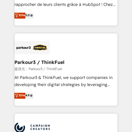
business services. We prepare a customized
rapprocher de leurs clients grâce à HubSpot ! Chez
business case that demonstrates the value and
DIGITALISIM, nous avons l'intime conviction que la
Elite
5.0
impact of your digital transformation, including a
réussite des entreprises passe par l’innovation web,
detailed financial rationale with a focus on ROI and
le marketing digital, et la relation client ! C'est
TCO. As a trusted extension of your team, we
pourquoi, nos experts sont à la fois capables de
believe in the power of partnership. Together, we
gérer votre projet de création de site internet, votre
embark on a transformational journey that sets your
référencement, votre stratégie digitale et le pilotage
business up for long-term success. Unlock your
et l'intégration d'HubSpot ! Les grandes phases d'un
business. If not now, when?
projet HubSpot avec DIGITALISIM : 🧽 Nettoyage,
Parkour3 / ThinkFuel
migration et intégration des bases de données. 🚀
提供元：Parkour3 / ThinkFuel
Développement des interfaces avec vos logiciels
At Parkour3 & ThinkFuel, we support companies in
métiers ⚙️ Configuration de la plateforme HubSpot
developing their digital strategies by leveraging
📈 Configuration de rapports et tableaux de bord 🤝
technologies and automating their marketing and
Elite
4.9
Book Process & Guidelines utilisateurs 🎓
sales processes to generate growth. Our offer spans
Formations des utilisateurs
from Strategy to Operations. We specialize in CRM
onboarding and implementation, web design, sales
& marketing automation, and digital marketing. With
extensive experience working with tech companies