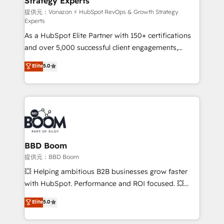
Strategy Experts
pour aligner les équipes marketing, commerciales et
support client (data migration, synchronisation API,
提供元：Vonazon ⚡ HubSpot RevOps & Growth Strategy
Experts
audit et maintenance) ➤ La création de sites internet
As a HubSpot Elite Partner with 150+ certifications
de conversion qui transforment les visiteurs en
and over 5,000 successful client engagements,
opportunités d'affaires ➤ La mise en place de
Vonazon turns marketing complexity into
stratégies d'acquisition marketing (SEO, SEA,
Elite
5.0
measurable, scalable growth. From onboarding to
inbound, automatisation marketing, ABM, IA,
enterprise-grade campaigns, our in-house team
emailing) Informations clés : - 10 ans d'expérience -
builds scalable strategies that drive long-term
100+ intégrations CRM HubSpot réussies - 40
revenue. ⚙️ HubSpot Integration & Optimization •
experts conseil - 150 certifications HubSpot
Seamless CRM, CMS, and automation setup •
cumulées
Complex platform migrations and data cleanups •
Custom APIs and third-party integrations 📈 End-to-
BBD Boom
End Revenue Acceleration • Lifecycle marketing and
提供元：BBD Boom
pipeline growth programs • Sales enablement tools
💥 Helping ambitious B2B businesses grow faster
and CRM optimization • Retention strategies with
with HubSpot. Performance and ROI focused. 💥
customer journey mapping 🏅 Elite-Level HubSpot
BBD Boom is the HubSpot partner that can help you
Elite
5.0
Execution • 750+ onboardings and 2,000+
to HubSpot Better. We work with your teams to
implementations • Deep expertise across marketing,
solve all your HubSpot challenges and improve user