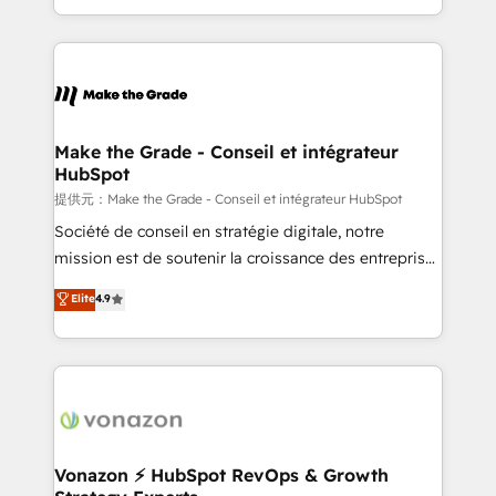
Accreditation, securely sync data across... 🔄 any
HubSpot into a genuine growth engine. Named
apps, in any direction. Stuck on your old CRM..?
HubSpot's Global Partner of the Year in 2024,
Migrate | seamlessly off your old CRM onto a clean
consistently ranked among their top 5 partners
new HubSpot portal with Advanced Website and
worldwide, and with over 15 years in the ecosystem,
CRM Migrations using our in-house "HubScrub" Tool.
Huble has built a track record that speaks for itself.
One company, one operating model, delivering
Make the Grade - Conseil et intégrateur
HubSpot
across offices and consulting teams in the UK, USA,
Canada, Germany, France, Belgium, Singapore, and
提供元：Make the Grade - Conseil et intégrateur HubSpot
South Africa. Certified compliant with ISO/IEC
Société de conseil en stratégie digitale, notre
27001:2022 and ISO 9001:2015 across all seven
mission est de soutenir la croissance des entreprises
international offices and 175+ employees.
B2B à travers l’acquisition de nouveaux clients,
Elite
4.9
l'intégration CRM et le développement des revenus
auprès de vos comptes existants. En France et à
l'international, nous travaillons avec des ETI
ambitieuses, des grands groupes voulant aller au-
delà d’une simple transformation digitale et des
startups florissantes. Nos 3 grandes expertises sont :
➤ L’intégration de CRM et de méthodologie RevOps
Vonazon ⚡ HubSpot RevOps & Growth