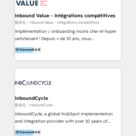
ーーーーーーーーーーーーーーーーーーー 【プロジェ
年に国内初のBtoB営業DXに関する書籍『業務効率化か
クトの主な進め方】 -オンライン無料相談（初回60〜
らはじめるBtoB営業DX BtoB営業もここまでデジタル
Inbound Value - Intégrations compétitives
90分程度） -現状課題の抽出、現実的な目標の確認 -要
化できる! 」を出版いたしました。 HubSpotの導入／
提供元：Inbound Value - Intégrations compétitives
件整理、必要十分なHubSpot製品の組合せのご提案 -お
活用支援以外にも、下記のようなサービスを提供してい
Implémentation / onboarding moins cher et hyper
見積り提示・ご承認、スケジュール決定、プロジェクト
ます。 - ABMターゲット定義 / リスト作成 - カスタマ
satisfaisant ! Depuis + de 10 ans, nous
キックオフ -マーケティング戦略策定（KGI）、ウェブ
ージャーニー設計 - CRM / MA / SFAの設計 / 構築 / 定
accompagnons des entreprises dans
戦略・戦術の設計（KPI） -全体導線遷移設計、ビジュ
Diamond
5.0
着 - WEB / LP / BtoB-EC制作 - WEB広告(Google/FB
l’automatisation de leur croissance digitale via
アルデザイン制作 -コンテンツ制作（取材、写真・動画
他)運用 - 記事コンテンツ / 動画制作 - インサイドセー
HubSpot avec une approche compétitive. Nous
撮影、ライティングなど） -ノーコードCMSテーマテン
ルス代行 - 営業研修 / セールスイネーブルメント - ウ
aidons nos clients à générer plus de RDV en
プレート構築（CMS Hub） -顧客ライフサイクルステ
ェビナー / 展示会リード獲得 - BtoBマーケティング組
automatisant les tunnels d’acquisition digitaux. Nous
ージ定義・構築（CRM） -マーケティングシナリオ定
織構築
sommes une agence d’Inbound marketing et sales à
義・構築（Marketing Hub） -営業パイプラインの定
Paris, Montpellier et Rennes.
義・構築（Sales Hub） -外部システム連携
InboundCycle
（Salesforce,SanSan,freeeなどとのデータ連携） -テ
提供元：InboundCycle
スト公開・ブラウザチェック -本番公開、操作レクチャ
ー・マニュアル作成 -運用支援開始 ーーーーーーーーー
InboundCycle, a global HubSpot implementation
ーーーーーーーーーーーーーーーーーーーーー まずは
and integration provider with over 10 years of
ハブワンにお気軽にご相談ください。
experience, serves businesses in diverse industries.
Diamond
4.9
With offices in Spain, Chile, Mexico, and Brazil, our