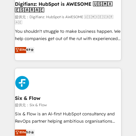
framework, meaning we've been accredited by
Digifianz: HubSpot is AWESOME 🇺🇸🇲🇽
🇪🇸🇦🇷🇦🇪
HubSpot and vetted by the CCS, which means we
can support public sector companies as well the
提供元：Digifianz: HubSpot is AWESOME 🇺🇸🇲🇽🇪🇸🇦🇷
🇦🇪
other ones listed in our profile. Our services: -
You shouldn't struggle to make business happen. We
HubSpot implementation - HubSpot CMS website
help companies get out of the rut with experienced,
build We can do lots of things. But everything we do
process-oriented teams implementing HubSpot
is there for you to: - Grow revenue, and run your
Elite
4.9
Marketing, Sales, Service, CMS and Operations Hub,
business more efficiently - Build stronger
so selling and actually engaging with your customers
relationships with customers - Make better
feels easy and pain-free. We are a top ranked
decisions with data - Find a new voice and reach
HubSpot Elite Partner, winner of Rookie of the Year
more people - Get the most out of your HubSpot
and Customer First Awards, 4.9/5 rating in HubSpot
investment
Reviews and 4.9/5 rating in Clutch Reviews. Digifianz
helps the following industries: logistics & 3PL, home
Six & Flow
improvement & construction, branding and
提供元：Six & Flow
commercialization, real estate, health, education,
Six & Flow is an AI-first HubSpot consultancy and
SaaS, Software Dev & IT and consulting, make the
RevOps partner helping ambitious organisations
most out of their HubSpot experience operating in
grow with clarity, confidence, and intelligence.
Elite
5.0
the United States, EU, UAE, Mexico and Latin
Operating across the UK, Netherlands, Ireland, and