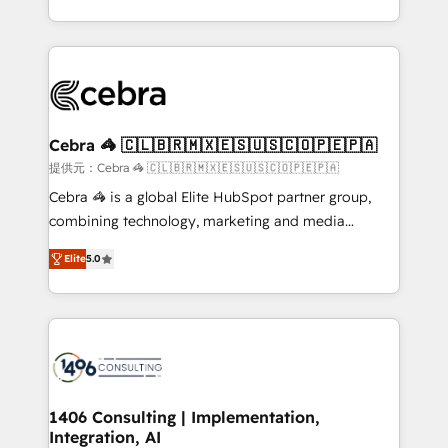
OneMetric, we help revenue teams focus on the
aspects of your HubSpot. ✨ 400+ global clients ✨
OneMetric that matters most: revenue.
100+ seamless migrations from 15+ different CRMs
✨ 100,000+ hours in HubSpot projects, 75+ full Hub
implementations, and 5,000+ pages ✨ CS: Clients
generating 7-digit MRR from inbound campaigns ✨
CS: 245% organic growth & +751% new visitors for a
Cebra 🦓 🇨🇱🇧🇷🇲🇽🇪🇸🇺🇸🇨🇴🇵🇪🇵🇦
full-funnel HubSpot project ✨ CS: 415% conversion
提供元：Cebra 🦓 🇨🇱🇧🇷🇲🇽🇪🇸🇺🇸🇨🇴🇵🇪🇵🇦
boost with a new HubSpot site Recognized leaders:
Cebra 🦓 is a global Elite HubSpot partner group,
🏆 HubSpot Platform Migration Impact Award 🏆
combining technology, marketing and media
Clutch HubSpot Global Leader 🏆 Finalist: HubSpot
expertise across Latin America and Southern
Inbound Campaign of the Year 🏆 Gold AVA Digital
Elite
5.0
Europe, with teams across 7 countries. Born in Chile,
Award for Best Website 🌟 Accreditations: CRM
we combine local insight with international reach to
Implementation, HubSpot Content Experience, CRM
help businesses grow through technology, creativity,
Data Migration & Custom Integration
AI and strategy. For over 12 years, we’ve delivered
500+ HubSpot implementations, building end-to-
end solutions that integrate CRM, AI automation,
inbound and loop marketing, content, and digital
1406 Consulting | Implementation,
Integration, AI
creativity. Our multicultural team works in Spanish,