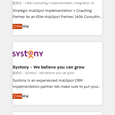
Portuguese, and English to design scalable strategies
提供元：1406 Consulting | Implementation, Integration, AI
that drive measurable growth. 🌎 Highlights: • 10+
Strategic HubSpot Implementation + Coaching
years as a HubSpot partner. • 2023 Impact Awards:
Partner As an Elite HubSpot Partner, 1406 Consulting
Platform Migration Excellence. • Top 3 Partner of the
helps mid-market revenue teams transform how
Elite
5.0
Year LATAM 2022, 2023, 2024, 2025. • Partner of the
they sell, market, and serve. We don't just build your
Year 2024. • Organizer of Aliados.ai (AI, marketing &
HubSpot—we teach your team to own it, then stay
tech global congress). 👉 Ready to scale your
to help you keep winning. What We Do ⚙️ CRM
business with HubSpot? Let Cebra’s experts help
Implementations across Marketing, Sales, Service,
you grow faster, smarter, and with impact.
Data & Content 📈 Sales & Marketing Alignment +
Revenue Team Enablement 🤖 Breeze AI & Custom
Agent Creation 🔄 Custom Integrations & Data
Systony - We believe you can grow
Migration Why 1406 We become part of your team.
提供元：Systony - We believe you can grow
Your team learns while we build. We fix what others
Systony is an experienced HubSpot CRM
broke. Built for mid-market reality—practical
implementation partner. We make sure to put your
solutions that work with your actual headcount and
organization's needs and goals first and think along
constraints. By the Numbers 🏆 Top 1% of all
Elite
4.9
with your organization. We are only satisfied once
HubSpot partners 🔄 Top 5% globally in client
you are too. Why Systony? - 20+ years of
retention 📅 8+ years of consistent results since 2017
experience with CRM, Marketing, Sales & Service