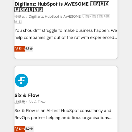
framework, meaning we've been accredited by
Digifianz: HubSpot is AWESOME 🇺🇸🇲🇽
🇪🇸🇦🇷🇦🇪
HubSpot and vetted by the CCS, which means we
can support public sector companies as well the
提供元：Digifianz: HubSpot is AWESOME 🇺🇸🇲🇽🇪🇸🇦🇷
🇦🇪
other ones listed in our profile. Our services: -
You shouldn't struggle to make business happen. We
HubSpot implementation - HubSpot CMS website
help companies get out of the rut with experienced,
build We can do lots of things. But everything we do
process-oriented teams implementing HubSpot
is there for you to: - Grow revenue, and run your
Elite
4.9
Marketing, Sales, Service, CMS and Operations Hub,
business more efficiently - Build stronger
so selling and actually engaging with your customers
relationships with customers - Make better
feels easy and pain-free. We are a top ranked
decisions with data - Find a new voice and reach
HubSpot Elite Partner, winner of Rookie of the Year
more people - Get the most out of your HubSpot
and Customer First Awards, 4.9/5 rating in HubSpot
investment
Reviews and 4.9/5 rating in Clutch Reviews. Digifianz
helps the following industries: logistics & 3PL, home
Six & Flow
improvement & construction, branding and
提供元：Six & Flow
commercialization, real estate, health, education,
Six & Flow is an AI-first HubSpot consultancy and
SaaS, Software Dev & IT and consulting, make the
RevOps partner helping ambitious organisations
most out of their HubSpot experience operating in
grow with clarity, confidence, and intelligence.
the United States, EU, UAE, Mexico and Latin
Elite
5.0
Operating across the UK, Netherlands, Ireland, and