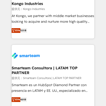
and technology around a single source of truth to
Kongo Industries
support sustainable growth and better decision-
提供元：Kongo Industries
making. Working with clients locally and globally, our
At Kongo, we partner with middle market businesses
expertise includes HubSpot onboarding and CRM
looking to acquire and nurture more high quality
implementation, automation, sales and customer
leads. We use digital media, marketing cloud,
experience strategy, web development, integrations,
Elite
5.0
automation and software integration to drive sales
and data-driven campaigns. Winners of the first
and, deliver clarity on marketing expenditure.
Global HEART Award, Yamini Rogan, CEO of
HubSpot said "We love the impact you are having in
the community - we are so glad to work with you."
Connect with us to see how we can do better and be
better together 🏆
Smarteam Consultora | LATAM TOP
PARTNER
提供元：Smarteam Consultora | LATAM TOP PARTNER
Smarteam es un HubSpot Diamond Partner con
presencia en LATAM y EE. UU., especializado en
implementaciones de HubSpot, integraciones API y
Elite
4.8
optimización de procesos comerciales con IA. Con