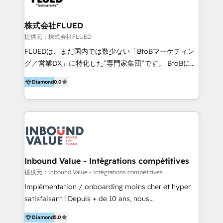
なく「成果が出るまで動き続ける」パートナーであるこ
と。それが、ハブワンのスタンスです。 また、
株式会社FLUED
HubSpotはもちろん、ferret One、WordPress、
提供元：株式会社FLUED
Movable Type（Power CMS）などの各種CMSを活用
FLUEDは、まだ国内では数少ない「BtoBマーケティン
し、延べ100社以上のBtoB企業のサイト制作経験をもと
グ／営業DX」に特化した”専門家集団”です。 BtoBに特
に、ウェブマーケテイング担当者が本当に使いやすいノ
化し、WEB制作や広告運用などのオンライン施策か
ーコードテーマテンプレートを独自開発。 企業のさま
Diamond
0.0
ら、インサイドセールスや展示会などのオフライン施策
ざまな課題やニーズに対して「戦略、設計・デザイン、
まで支援しています。 「経験豊富な”専門家集団”によ
開発、運用」まで段階に合わせ、誠実なアドバイスと的
るプロジェクト参加型の支援」で、戦略・企画などのコ
確な対応をすることで、貴社のビジネスを成功に導く
ンサルティング領域から、制作・運用・代行などの
『最適なハブ』になります。 ーーーーーーーーーーー
BPO・実務まで幅広いご支援が可能です。 また、2022
ーーーーーーーーーーーーーーーーーーー 【プロジェ
年に国内初のBtoB営業DXに関する書籍『業務効率化か
クトの主な進め方】 -オンライン無料相談（初回60〜
らはじめるBtoB営業DX BtoB営業もここまでデジタル
Inbound Value - Intégrations compétitives
90分程度） -現状課題の抽出、現実的な目標の確認 -要
化できる! 」を出版いたしました。 HubSpotの導入／
提供元：Inbound Value - Intégrations compétitives
件整理、必要十分なHubSpot製品の組合せのご提案 -お
活用支援以外にも、下記のようなサービスを提供してい
Implémentation / onboarding moins cher et hyper
見積り提示・ご承認、スケジュール決定、プロジェクト
ます。 - ABMターゲット定義 / リスト作成 - カスタマ
satisfaisant ! Depuis + de 10 ans, nous
キックオフ -マーケティング戦略策定（KGI）、ウェブ
ージャーニー設計 - CRM / MA / SFAの設計 / 構築 / 定
accompagnons des entreprises dans
戦略・戦術の設計（KPI） -全体導線遷移設計、ビジュ
着 - WEB / LP / BtoB-EC制作 - WEB広告(Google/FB
Diamond
5.0
l’automatisation de leur croissance digitale via