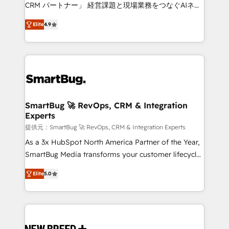
CRM. Zero downtime, full data integrity. ➤
CRM パートナー」 経営課題と現場業務をつなぐAIネイ
Implementation: Configure HubSpot to run your
ティブ・エージェンシーとして、HubSpot Eliteの実装
revenue process. Sales, marketing, and service wired
Elite
4.9
力で顧客フロント業務を再設計します。 💡 100inc は何
together. ➤ AI and Integrations: Layer Breeze AI,
をする会社か？ HubSpotを共通基盤に、AIエージェン
custom agents, and APIs to remove manual work. ➤
トを組み込んだ顧客フロント業務（マーケティング・営
Ongoing Management: Monthly tune-ups, feature
業・CS）を組織全体で設計・実装する日本のAIネイテ
rollouts, adoption coaching. Buying HubSpot,
ィブ・エージェンシーです。事業部・グループ会社・部
switching to it, or reviving a stale portal? We are
門が分立する組織で、データと業務プロセスのサイロ化
built for the work.
を、CRMを軸とした全社共通基盤に再構築します。意
SmartBug 🚀 RevOps, CRM & Integration
Experts
思決定者・PMO・現場担当者に並走します。 1️⃣
HubSpot導入・活用支援 顧客データの一元化から、
提供元：SmartBug 🚀 RevOps, CRM & Integration Experts
GTMの見える化・自動化まで。全Hub統合運用、デー
As a 3x HubSpot North America Partner of the Year,
タ品質設計、グループ横断のCRM統合に対応します。
SmartBug Media transforms your customer lifecycle
2️⃣ AIエージェント組織構築 営業・マーケティング業務
into a revenue engine. Our unified ecosystem
Elite
5.0
の一部をAIが自律実行する組織への移行を設計・実装。
includes specialized divisions Globalia (AI &
Breeze・Claude等をHubSpotと連携させ、役割定義・
Software) and Point Success Media (Paid Media),
運用ルール・成果指標まで含めて設計します。 3️⃣ 全社
making this the official home for all three brands. 🔄
DX × AI推進のPMO伴走支援 複数部門をまたぐDX×AI変
Implementation & Integration - Seamless migrations
革を、構想から実装・定着までPMOとして主導。「設
and system integrations powered by Globalia’s