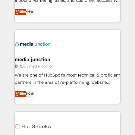
Inbound Marketing, Sales, and Customer Success We
specialize in driving revenue growth for companies
Elite
4.9
across industries through tailored marketing, sales,
and customer success strategies, utilizing RevOps
methodologies. As Latin America's largest HubSpot
partner and a global leader in education market, we
offer unparalleled insights. Operating in five
countries—Brazil, UAE (Abu Dhabi/Dubai/Sharjah),
Mexico, USA, and Portugal—we've executed over a
media junction
hundred successful operations. Our approach,
提供元：media junction
rooted in RevOps principles, integrates analysis,
We are one of HubSpot's most technical & proficient
training, planning, and qualification. Leveraging
partners in the area of re-platforming, website
technology, data analytics, CRM optimization, and
design & development. We specialize in multi-hub
inbound marketing tactics, we focus on
Elite
5.0
implementations for mid-market & enterprise
understanding, nurturing, and converting leads.
companies. We are woman-owned, powered by
Partner with us to unlock your business's full
coffee, and we ❤️ dogs. We produce award-winning
potential and achieve sustained growth in today's
work for our clients. 🏆2023 Technical Expertise
competitive market.
Impact Award 🏆2022 Technical Expertise Impact
Award 🏆2022 Platform Migration Excellence Impact