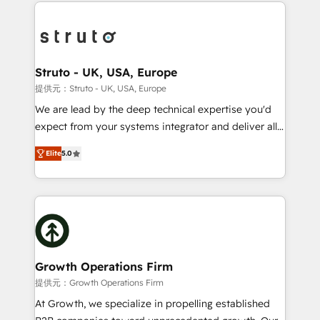
potential of HubSpot by combining strategic
help desk Unified revenue operations Dynamic
insights with technical excellence, we deliver
website development Award-winning creative
bespoke HubSpot solutions tailored to drive
design We live and breathe HubSpot and are ready
measurable growth and operational efficiency. Why
to take on real challenges!
Choose Nexa Cognition? 🚀 HubSpot Expertise: Our
Struto - UK, USA, Europe
certified team specialises in CRM implementation,
提供元：Struto - UK, USA, Europe
marketing automation, and revenue operations. 🤝
We are lead by the deep technical expertise you'd
Custom Solutions: From onboarding and
expect from your systems integrator and deliver all
integrations, to RevOps and training. We align
the agency services you'd expect from your
HubSpot with your business needs. 🌟 Proven
Elite
5.0
HubSpot Solutions Partner. As one of the UK's
Results: We’ve helped businesses of all sizes
longest-standing partners, we are experts at
accelerate revenue growth, improve operational
maximising the value of the HubSpot platform and
efficiency, and achieve ROI. 🔧 Flexible Service
building an integrated growth stack that brings your
Packages: Choose ongoing support or project-based
business, operational and technical requirements to
solutions. We offer service packages designed to fit
life, and creates a 360˚ view of your customer to
your requirements. Contact us today!
help your teams do more. We specialise in HubSpot
Growth Operations Firm
technical services, website design and development
提供元：Growth Operations Firm
as well as agency services that help set you up for
At Growth, we specialize in propelling established
success. Now, more than ever you need to connect