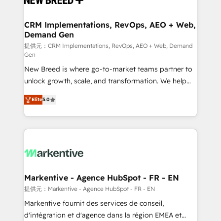
定の代行ではなく、設計の責任」を引き受け、部門横断
technical development team. - 19 HubSpot-certified
の統合・浸透・変革管理を実行します。 ▸ CMS戦略設
trainers to drive platform adoption. 📈 Revenue
CRM Implementations, RevOps, AEO + Web,
計・構築：リード獲得・CVR・SEOを前提にした情報設
Demand Gen
Generation - Full-funnel marketing and high-
計・導線設計・テンプレート設計をContent Hubで一体
performance advertising via Point Success Media. -
提供元：CRM Implementations, RevOps, AEO + Web, Demand
Gen
提供。 ▸ 既存CRM・MAからの移行支援：Salesforce・
Expert deployment of Breeze AI and custom agents
Marketo・Pardot等からの移行、カスタム設計、履歴
New Breed is where go-to-market teams partner to
to automate growth. 🏆 Elite Excellence - 8 platform
データ移行と活用設計まで。 ▸ AEO対応：ChatGPT・
unlock growth, scale, and transformation. We help
accreditations and deep HIPAA-compliance
Perplexity等のAI検索からの流入・引用を前提にコンテ
companies activate HubSpot’s AI-powered
expertise. - A team of 250+ experts dedicated to
Elite
5.0
ンツとサイト構造を最適化。 🏆 なぜ100incを選ぶの
customer platform and operationalize HubSpot’s
your resilient growth.
か？ ✓ HubSpot Eliteパートナー認定 ✓ HubSpotアワ
Loop Marketing framework through expert-led
ード受賞・HUGリーダー ✓ ISO27001:2022 /
services, smart agents, and purpose-built apps,
ISO9001:2015 取得 ✓ 400社以上の導入実績 ✓
tailored to your business. Together, we unlock
HubSpot大百科 出版 CRM・AI活用に関するご相談、現
results, fast. ⚙️CRM & RevOps: Align all Hubs to your
状整理の壁打ちなど、構想段階からお気軽にお問い合わ
buyer journey for clean data, scalability, & reporting.
せください。
🎯Demand Gen & ABM: Drive pipeline with inbound,
Markentive - Agence HubSpot - FR - EN
ABM, AEO, SEO, & paid media. 👩‍💻Web Design:
提供元：Markentive - Agence HubSpot - FR - EN
Build high-performing websites with UX, messaging,
Markentive fournit des services de conseil,
& conversion strategy that drive results. 🤖AI
d'intégration et d'agence dans la région EMEA et