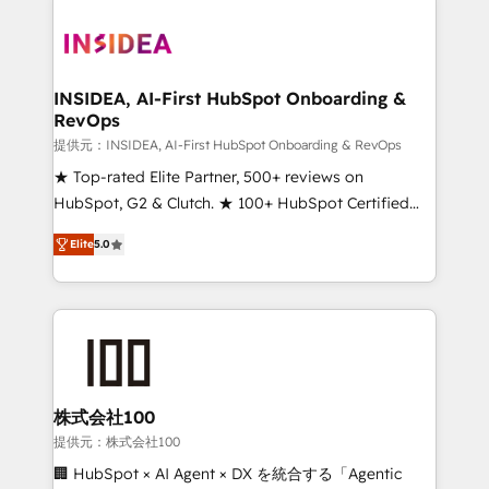
INSIDEA, AI-First HubSpot Onboarding &
RevOps
提供元：INSIDEA, AI-First HubSpot Onboarding & RevOps
★ Top-rated Elite Partner, 500+ reviews on
HubSpot, G2 & Clutch. ★ 100+ HubSpot Certified
Experts & Trainers across the team ★ 1,500+
Elite
5.0
implementations across five continents ★ AI-First,
RevOps-led, Onboarding obsessed ★ Company of
the Year 2024/25 INSIDEA helps growing companies
turn HubSpot into a revenue engine. We onboard
your team, migrate your data, and build AI-powered
workflows that drive adoption from week one, in
your time zone. What we do ➤ Onboarding: Live in
株式会社100
weeks, with workflows built around your business,
提供元：株式会社100
not a template. ➤ Migration: Move from any legacy
🏢 HubSpot × AI Agent × DX を統合する「Agentic