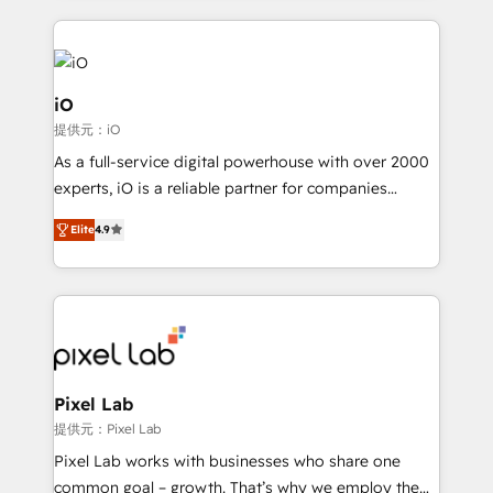
250+ HubSpot experts across Europe – ready to
build a CRM architecture optimized to support your
business goals. Talk to us if you’re looking to: -
Connect marketing, sales and operations around one
iO
reliable source of truth - Unlock the full value of your
提供元：iO
CRM and marketing data, not just implement a
As a full-service digital powerhouse with over 2000
system - Accelerate impact with a partner who
experts, iO is a reliable partner for companies
understands both strategy and technology
looking to strengthen their position in the fields of
Elite
4.9
marketing, technology, content, strategy and
creation. iO combines in-depth knowledge on both
the marketing and technology end of HubSpot,
creating impactful inbound marketing strategies
from end-to-end. Teams of marketing specialists,
developers, copywriters and designers work side by
side to meet the specific demands of every client
Pixel Lab
and project. Dedicated HubSpot teams combine all
提供元：Pixel Lab
skills for HubSpot projects from strategy to
Pixel Lab works with businesses who share one
implementation and training. Skilled in-house
common goal – growth. That’s why we employ the