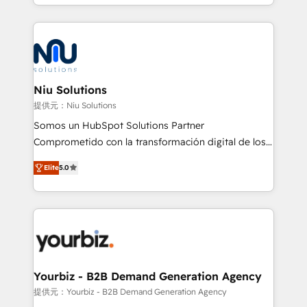
más de 6 años de experiencia, hemos liderado 100+
implementaciones conectando HubSpot con SAP,
ERPs, e-commerce, plataformas financieras,
WhatsApp y sistemas logísticos. Nuestro equipo
multicultural trabaja en español, inglés y portugués,
uniendo visión estratégica y excelencia técnica para
Niu Solutions
generar resultados medibles. Apoyamos a empresas
提供元：Niu Solutions
de construcción, educación, tecnología, retail, e-
Somos un HubSpot Solutions Partner
commerce, salud, financieras, seguros y servicios,
Comprometido con la transformación digital de los
ayudándolas a conectar sistemas, escalar equipos y
procesos comerciales de las empresas en
tomar decisiones basadas en datos. 🌎 Highlights:
Elite
5.0
Latinoamérica, con un enfoque en Marketing, Ventas
5+ años como partner HubSpot 100+
y Servicio al Cliente. Somos un equipo de trabajo
implementaciones en LATAM y EE. UU. Expertise en
multidisciplinario de alto rendimiento, con
integraciones vía API Top #7 HubSpot Partner
conocimiento y experiencia enfocado en: 1.
LATAM 2025 🏆 Impulsamos crecimiento con CRM +
Optimizar la eficiencia operativa de nuestros
IA en múltiples industrias. 👉 ¿Listo para transformar
clientes 2. Mejorar la experiencia del cliente 3.
tus procesos comerciales?
Asegurar resultados medibles Nos especializamos
Yourbiz - B2B Demand Generation Agency
en bancos, seguros, e-commerce, Desarrolladores
提供元：Yourbiz - B2B Demand Generation Agency
Inmobiliarios y Empresas Distribuidoras de