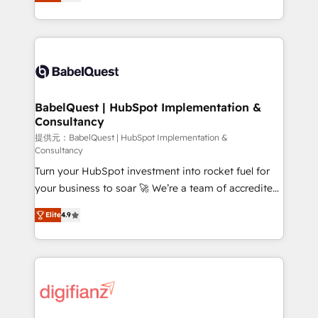
Welcome to our Profile! We help with: • CRM
nurturing sequences. - Cross-hub setup across
implementation, reports, workflows, and team
Marketing, Sales, Operations, and Service Hubs. -
training • CRM migration from Salesforce, Pipedrive,
Ongoing optimization, managed support, and
Dynamics and others • Technical projects including
scalable retainers. Let’s make HubSpot your most
custom API integrations • AI governance for
powerful growth engine. Built to convert, scale, and
HubSpot-centred operations A little about us: •
drive results.
Boutique 'Elite' team of 12 • 150+ clients across Sales
BabelQuest | HubSpot Implementation &
Consultancy
Hub, Marketing Hub, Service Hub, Data Hub and
CMS • ISO/IEC 27001:2022, ISO 9001:2015, and ISO
提供元：BabelQuest | HubSpot Implementation &
Consultancy
42001:2023 certified - the AI management standard •
Turn your HubSpot investment into rocket fuel for
GuardHub: our AI governance framework, built on
your business to soar 🚀 We’re a team of accredited
ISO 42001 Ready for the next step? Click the 👈
HubSpot experts ready to help you. We can
'𝗖𝗼𝗻𝘁𝗮𝗰𝘁 𝗯𝘂𝘀𝗶𝗻𝗲𝘀𝘀' button to get in touch (𝘸𝘦'𝘳𝘦
Elite
4.9
implement the platform into complex business
𝘴𝘶𝘱𝘦𝘳 𝘳𝘦𝘴𝘱𝘰𝘯𝘴𝘪𝘷𝘦)
environments, optimise what you've got and make
sure you can actually use it, build your website in
HubSpot or create an inbound marketing strategy
for you and execute it on HubSpot. We are on the
G-Cloud 14 CCS (Crown Commercial Service)