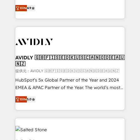
Strategy: Activate Breeze Agents, configure HubSpot
North America. Avec plus de 115 experts en
AI, & maximize AEO with tailored AI services. 🧩
Elite
4.9
marketing automation, Growth, Revops, CRM et
Integrations: Extend HubSpot with custom
webdesign. Markentive is both a consulting firm, a
integrations, hosting, & maintenance.
digital agency and an integrator. With over 115
experts in marketing automation, growth, revops,
CRM and webdesign (We focus on EMEA - USA
customers).
AVIDLY 🇬🇧🇫🇮🇸🇪🇩🇰🇺🇸🇨🇦🇳🇴🇩🇪🇦🇺
🇳🇿
提供元：AVIDLY 🇬🇧🇫🇮🇸🇪🇩🇰🇺🇸🇨🇦🇳🇴🇩🇪🇦🇺🇳🇿
HubSpot’s 5x Global Partner of the Year and 2024
EMEA & APAC Partner of the Year. The world’s most
experienced and fully accredited HubSpot Solutions
Elite
5.0
Partner. 🚀 With 2,750+ HubSpot projects delivered
and 370+ specialists across EMEA, APAC and NAM,
we de-risk complex CRM programmes and
accelerate ROI across every HubSpot Hub. 🧭 From
multi-region migrations to AI-powered automation,