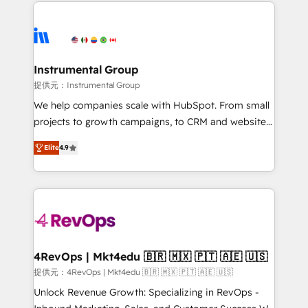
eminent solutions & integrations. Trust us to
there’s a good chance one of our globally integrated
streamline your HubSpot experience. 🚀HubSpot
teams has worked with clients just like you Let’s
Elite Partners with 10+ years of HubSpot experience
explore whether S2 is the partner you’ve been
🤝HubSpot Premier Integration partner 🤝Google
looking for...and get your next big initiative moving!
Premier Partner 2023 🌟5 HubSpot Accreditations 🌟
Instrumental Group
Won HubSpot Theme Challenge 2021 🌟INBOUND’19
提供元：Instrumental Group
HubSpot Rising Star Why us? Harnessing the full
We help companies scale with HubSpot. From small
potential of the powerful HubSpot CRM. ✔️A team of
projects to growth campaigns, to CRM and websites.
HubSpot experts backed by over 10+ years of
Hire an agency that's experienced in every inch of
HubSpot experience ✔️Flexible pricing models —
Elite
4.9
HubSpot and willing to work hand-in-hand with your
Hourly-fee (assigned one Dedicated HubSpot
team to simplify the complex and build a better
Admin); Monthly-fee (HubSpot Admin + Project
experience for your team and customers.
Manager); and Fixed Project Cost (as per
requirement). ✔️Helped over 25,000+ customers so
far with our HubSpot solutions. ✔️Bespoke apps &
on-demand bundle services. Connect with us today!
4RevOps | Mkt4edu 🇧🇷 🇲🇽 🇵🇹 🇦🇪 🇺🇸
提供元：4RevOps | Mkt4edu 🇧🇷 🇲🇽 🇵🇹 🇦🇪 🇺🇸
Unlock Revenue Growth: Specializing in RevOps -