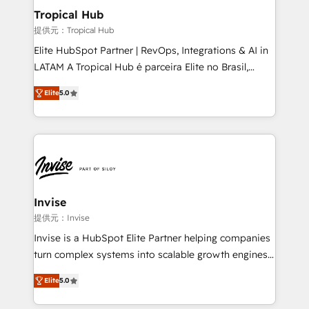
bespoke web apps and growth driven design
Tropical Hub
websites. Experienced in helping Global B2B
提供元：Tropical Hub
Manufacturers, Fintech, Professional Services, IT and
Elite HubSpot Partner | RevOps, Integrations & AI in
SaaS industries.
LATAM A Tropical Hub é parceira Elite no Brasil,
focada em transformar operações em crescimento
Elite
5.0
previsível. Implementamos CRM, automações e
integrações (ERP, SAP, IA) para garantir visibilidade
de funil e rentabilidade na América Latina. -------
Elite HubSpot Partner | RevOps, Integrations & AI in
LATAM Brazil-based Elite Partner helping B2B
companies scale. We design CRM architectures and
integrations (ERP, SAP, IA) for full pipeline and
Invise
profitability visibility across Latin America. - RevOps
提供元：Invise
& CRM Implementation - Advanced Workflows &
Invise is a HubSpot Elite Partner helping companies
Automation - ERP/SAP Integrations (Billing &
turn complex systems into scalable growth engines.
Finance) - CS & Project Tracking - Data Migration &
We combine strategy, technology and change
Profitability Dashboards
Elite
5.0
management to drive measurable results. As part of
the fast-growing Siloy Group, we unite more than