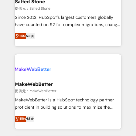
we turn complexity into clarity, human at global
Salted Stone
scale. 🏆 HubSpot’s CEO called us “the partner of the
提供元：Salted Stone
future.” Others agree it is proof of trust built through
Since 2012, HubSpot’s largest customers globally
measurable impact.
have counted on S2 for complex migrations, change
management, systems integration, and creative
Elite
5.0
solutions that deliver measurable impact and
transform brand experiences As one of the few full-
service creative agencies in the HubSpot
ecosystem, we blend strategy, technology, & award-
winning design to build scalable, globally
regionalized HubSpot websites, integrated
marketing campaigns, & RevOps frameworks that
MakeWebBetter
fuel long-term success We connect the entire
提供元：MakeWebBetter
customer lifecycle through seamless integrations,
MakeWebBetter is a HubSpot technology partner
ensure long-term adoption with change-
proficient in building solutions to maximize the
management programs, and align marketing, sales,
operational efficiency of HubSpot. The fastest-
and service to drive sustainable growth With 6 key
Elite
4.9
growing tech-enabler & facilitator, MakeWebBetter,
HubSpot accreditations and experience across
hands you the blend of HubSpot expertise &
hundreds of organizations in dozens of industries,