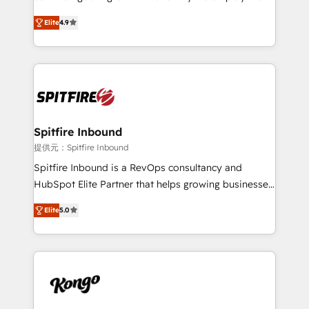
developers are building HubSpot CMS websites and
latest innovations in disruptive technology in our
complex API integrations with external platforms.
Elite
4.9
approach to web design, sales enablement and
Working from several campuses across Belgium, The
inbound marketing that deliver month-on-month
Netherlands, Denmark and Sweden, iO currently
growth for our client's businesses. These methods
supports the growth of big and small companies
are confirmed by data-driven results so you can see
such as Brussels Airport, Volvo, Farmaline, Agilitas,
exactly where your marketing budget is being used
Streamz and Michelin.
and how. In a few months, you can boost leads, ROI
and overall revenue to a level not feasible with
Spitfire Inbound
traditional methods. If you’re a frustrated marketing
提供元：Spitfire Inbound
manager or business owner sick of wasting budget
Spitfire Inbound is a RevOps consultancy and
with generic agencies and their outdated methods,
HubSpot Elite Partner that helps growing businesses
we are here to help. We help ambitious businesses
design predictable, scalable revenue-driving
just like yours attract more high-quality leads
Elite
5.0
strategies. With offices in South Africa and London,
throughout each stage of the buying cycle with
we take a RevOps-led approach that aligns sales,
conversion-ready websites, engaging content
marketing & service, breaks down silos, and gives
specifically targeted to your key audiences and
teams the clarity to operate efficiently and with
enable sales teams with the process, technology and
confidence. We deliver end to end strategy and
training to smash targets.
implementation, aligning people, processes, data