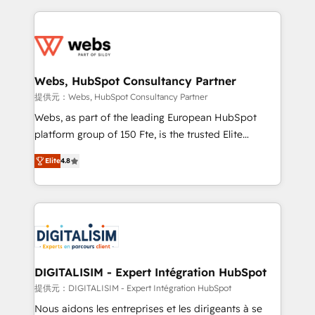
sales, and service hubs • Built-in flexibility for
adoption, sales process and marketing results.
startups to global brands
Services 📚 Onboarding your team to HubSpot for
the first time 🔧 Designing and optimising your
HubSpot set-up for better results 🌐 Website design
and build using HubSpot 🔌 Integrating HubSpot
Webs, HubSpot Consultancy Partner
with other systems 🎓 Training your teams to be
提供元：Webs, HubSpot Consultancy Partner
HubSpot pros 📊 Lead generation services using
Webs, as part of the leading European HubSpot
HubSpot Why us? - SIX HubSpot Accreditations -
platform group of 150 Fte, is the trusted Elite
awarded by HubSpot after a rigorous process for
HubSpot CRM Partner offering you a roadmap on
CRM, Solutions Architecture, Onboarding , Data
Elite
4.8
maximizing EBITDA and achieving Commercial
Migration, Custom Integration & Platform
Excellence. With our targeted processes, we
Enablement -Onboarded over 500 businesses to
strengthen your digital transformation and minimize
HubSpot -Top 1% of partners worldwide -In-house
costs. As HubSpot's Advanced Accredited CRM
team of 25+ experts Contact us today to help you
Implementation partner, we provide expertise to
get more from your investment in HubSpot.
drive your business forward. Since 2015 we are fully
www.bbdboom.com
dedicated to HubSpot and with an experienced
DIGITALISIM - Expert Intégration HubSpot
team (50+), we work with reputable companies in
提供元：DIGITALISIM - Expert Intégration HubSpot
B2B sectors such as manufacturing, SaaS and
Nous aidons les entreprises et les dirigeants à se