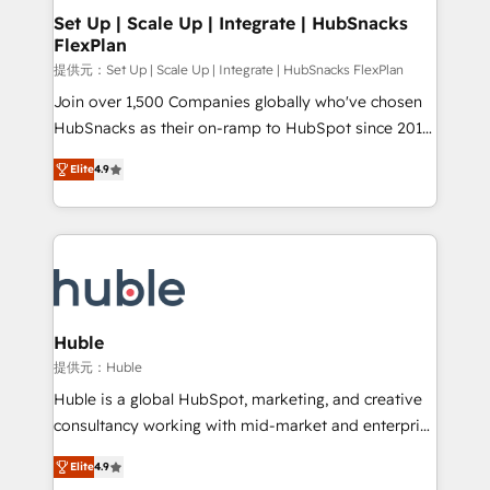
Award 🏆2020 Elite Solutions Partner 🏆2019
Set Up | Scale Up | Integrate | HubSnacks
FlexPlan
Integrations HubSpot Impact Award 🏆2019
Marketing Enablement HubSpot Impact Award 🏆
提供元：Set Up | Scale Up | Integrate | HubSnacks FlexPlan
2018 Website Design HubSpot Impact Award 🏆2017
Join over 1,500 Companies globally who've chosen
Website Design HubSpot Impact Award 🏆2016
HubSnacks as their on-ramp to HubSpot since 2014
Growth-Driven Design Agency of the Year 🏆2016
Simple pay-as-you-go plans that accelerate value...
Elite
4.9
Sales Enablement HubSpot Impact Award 🏆2015
1️⃣ Set Up | Onboarding New or Check-fixing existing
Growth-Driven Design Agency of the Year 🏆2015
HubSpot portals 2️⃣ Scale Up | 100% HubSpot Task
Became the 5th Agency to reach Diamond 🏆2014
Execution... Global 24/7 ... All Experts 3️⃣ Integrate |
HubSpot COS Performance Award 🏆2014 HubSpot
your entire Tech Stack with Custom Integrations
COS Design Award 🏆2013 HubSpot Marketplace
Slash months from your API Integration project... ⬅️
Provider of the Year 🏆2011 Became a HubSpot
Click "Contact Business" ⬅️ to access 150+ Kickstart
Partner 📆Founded in 1997
Integration templates that put HubSpot in the center
Huble
of your tech stack, syncing... 🛍️ Shopify or
提供元：Huble
WooCommerce 💲 Stripe or Paypal 💰 Sage or
Huble is a global HubSpot, marketing, and creative
Netsuite 🤖 Google or Microsoft ✍️ DocuSign or
consultancy working with mid-market and enterprise
PandaDoc 🌐 Avalara or Quaderno HubSnacks holds
businesses. We go beyond implementation, shaping
the rare Advanced "Custom Integrations"
Elite
4.9
the strategy, processes, and teams that turn