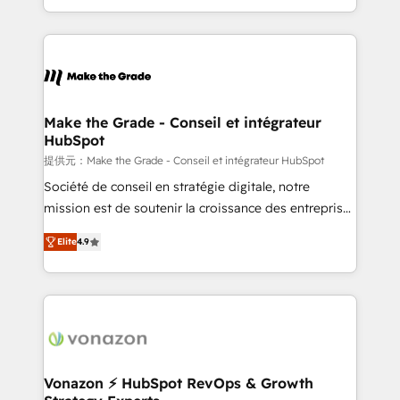
Accreditation, securely sync data across... 🔄 any
HubSpot into a genuine growth engine. Named
apps, in any direction. Stuck on your old CRM..?
HubSpot's Global Partner of the Year in 2024,
Migrate | seamlessly off your old CRM onto a clean
consistently ranked among their top 5 partners
new HubSpot portal with Advanced Website and
worldwide, and with over 15 years in the ecosystem,
CRM Migrations using our in-house "HubScrub" Tool.
Huble has built a track record that speaks for itself.
One company, one operating model, delivering
Make the Grade - Conseil et intégrateur
HubSpot
across offices and consulting teams in the UK, USA,
Canada, Germany, France, Belgium, Singapore, and
提供元：Make the Grade - Conseil et intégrateur HubSpot
South Africa. Certified compliant with ISO/IEC
Société de conseil en stratégie digitale, notre
27001:2022 and ISO 9001:2015 across all seven
mission est de soutenir la croissance des entreprises
international offices and 175+ employees.
B2B à travers l’acquisition de nouveaux clients,
Elite
4.9
l'intégration CRM et le développement des revenus
auprès de vos comptes existants. En France et à
l'international, nous travaillons avec des ETI
ambitieuses, des grands groupes voulant aller au-
delà d’une simple transformation digitale et des
startups florissantes. Nos 3 grandes expertises sont :
➤ L’intégration de CRM et de méthodologie RevOps
Vonazon ⚡ HubSpot RevOps & Growth