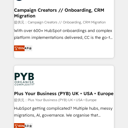
and manufacturers since 2002, we are committed to
empowering our clients and developing their
Campaign Creators // Onboarding, CRM
Migration
autonomy. Get to grips with HubSpot through
guided implementation and seamless integration of
提供元：Campaign Creators // Onboarding, CRM Migration
the CRM platform into your digital ecosystem. Would
With over 600+ HubSpot onboardings and complex
you like support in deploying your inbound
platform implementations delivered, CC is the go-to
marketing strategy? We'll provide support tailored
Elite Solutions Partner for businesses ready to
Elite
4.9
to your needs and sales objectives. With 125+
migrate, replatform, and scale smarter. We specialize
certifications, we are part of the most certified
in high-impact CRM and CMS migrations and
Canadian agencies, and we both hold Onboarding
onboarding from platforms like Salesforce, NetSuite,
Accreditations. Based in Canada (coast to coast), our
Zoho, Pardot, Marketo, Microsoft Dynamics, Wix,
services are offered in both English & French.
WordPress and legacy CRMs, turning fragmented
systems into unified, growth-ready HubSpot
architectures that accelerate revenue operations and
Plus Your Business (PYB) UK • USA • Europe
performance. - Multi-object CRM migration, cleanup,
提供元：Plus Your Business (PYB) UK • USA • Europe
and implementation. - Pre-built and custom
HubSpot getting complicated? Multiple hubs, messy
integrations across your full tech stack. - Custom
migrations, AI, governance. We organise that
object setup, CMS builds, and full-funnel automation.
complexity, so your team can put HubSpot to work...
- Dashboards, lifecycle campaigns, and lead
Elite
5.0