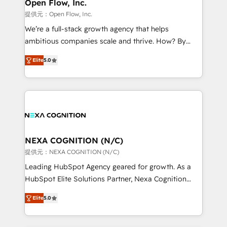
distribution, commercial real estate, technology,
Open Flow, Inc.
built to scale.
finserv/fintech, IT managed services, transportation
提供元：Open Flow, Inc.
& logistics, energy/solar, staffing and recruiting,
We’re a full-stack growth agency that helps
media, healthcare and government contractors. Our
ambitious companies scale and thrive. How? By
scope of services encompasses Platform Solutions,
upgrading and streamlining every single revenue-
Technical Solutions, Enablement Solutions, Digital
Elite
5.0
generating aspect of your business. We’re proud
Solutions and Growth Solutions. As a fully
HubSpot Elite Solutions Partners and devout CRM
accredited and five-star rated firm, Wendt Partners
nerds who can harness HubSpot’s custom digital
brings a deep bench of expertise to each client
tools to improve each touchpoint of your customer
engagement. In addition, we are SOC 2, ISO 27001,
experience. Working hand-in-hand with your team,
GDPR and HIPAA compliant for global IT security
we’ll assemble a RevOps machine that drives more
standards.
traffic, generates better leads and crushes your
NEXA COGNITION (N/C)
revenue goals. We've worked with thousands of
提供元：NEXA COGNITION (N/C)
HubSpot customers and we'd love to work with you
Leading HubSpot Agency geared for growth. As a
too! Clients come to us for: Advanced CRM solutions
HubSpot Elite Solutions Partner, Nexa Cognition
System Integrations both Custom and Native to
ranks in the top 1% of global HubSpot Partners and
HubSpot Data System Migrations between systems
Elite
5.0
has been one of the longest-standing partners since
to HubSpot New lead generation strategies Time-
2012. We empower businesses to harness the full
saving automations Fresh growth campaigns Robust