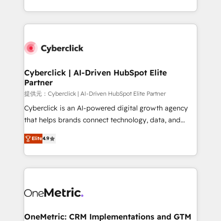
America. From casual user to super fan: make
Canada, we’ve delivered thousands of successful
HubSpot an experience you LOVE!
HubSpot projects for mid-market and enterprise
clients worldwide, with over 10 years experience. We
combine HubSpot, data, and AI to design connected
go-to-market systems that align people, process,
and technology for predictable, scalable revenue
Cyberclick | AI-Driven HubSpot Elite
Partner
growth. Our expertise spans RevOps, CRM and data
architecture, AI enablement, and strategic marketing,
提供元：Cyberclick | AI-Driven HubSpot Elite Partner
delivered through our proprietary FLAIR framework
Cyberclick is an AI-powered digital growth agency
for responsible AI adoption. As a HubSpot Elite
that helps brands connect technology, data, and
Partner and ISO 27001:2022 certified consultancy,
creativity to achieve measurable results. Founded in
Elite
4.9
we blend strategy, creativity, and technology to help
Barcelona and operating across Spain, LATAM, and
organisations scale smarter and grow stronger.
the UK, we support global companies in building
smarter marketing, sales, and customer success
strategies. As the only HubSpot Elite Partner in
Iberia (Spain & Portugal), we combine human insight
with intelligent automation to drive sustainable
growth. Our multidisciplinary team designs solutions
OneMetric: CRM Implementations and GTM