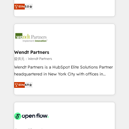
along with plenty of case studies.
HubSpot Experts: Onboarding, migrations,
Elite
5.0
automation, and training built for adoption. ⚡ Highly
Technical Execution: ERP, EMR and Custom
Integrations; complex builds delivered in weeks, not
months. 🤖 AI Consulting & Agents: AI-powered
workflows; automation agents; process optimization
inside HubSpot. 🏆 Industry Experience: 🏥
Healthcare: HIPAA implementations; secure data
Wendt Partners
workflows 💼 Financial Services: compliant
提供元：Wendt Partners
workflows; audit-ready reporting ⚖️ Legal: client
Wendt Partners is a HubSpot Elite Solutions Partner
intake; pipeline and document workflows 🛒 E-
headquartered in New York City with offices in
Commerce: Shopify, WooCommerce; lifecycle and
Toronto, London and Melbourne. As a global
revenue automation 🏢 Real Estate: deal pipelines;
Elite
4.9
HubSpot partner, we specialize in working with
portfolio and lifecycle management 🏭
sophisticated B2B companies to implement the
Manufacturing: ERP integrations; operational
HubSpot CRM platform across client organizations.
alignment 🛡️ Compliance & Data Considerations:
Our vertical market expertise includes
HIPAA-aware; CASL-compliant; GDPR-ready
industrial/manufacturing, professional services,
implementations where required 💡 Why 500+
architecture/engineering/construction (AEC),
Clients Choose Us: Elite Partner; technical, fast, and