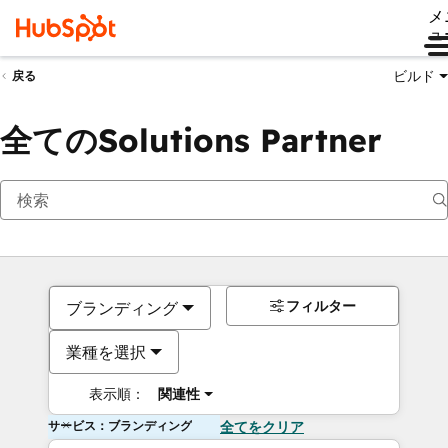
メ
ュ
ビルド
戻る
全てのSolutions Partner
フィルター
ブランディング
業種を選択
表示順：
関連性
サービス：ブランディング
全てをクリア