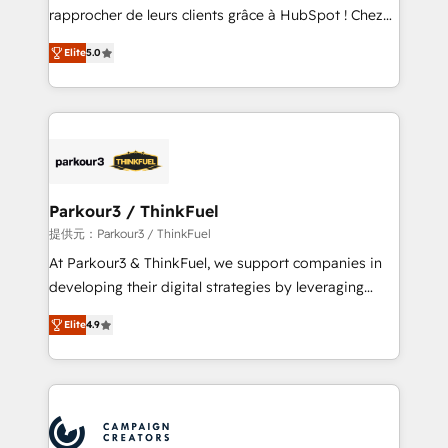
business services. We prepare a customized
rapprocher de leurs clients grâce à HubSpot ! Chez
business case that demonstrates the value and
DIGITALISIM, nous avons l'intime conviction que la
impact of your digital transformation, including a
Elite
5.0
réussite des entreprises passe par l’innovation web,
detailed financial rationale with a focus on ROI and
le marketing digital, et la relation client ! C'est
TCO. As a trusted extension of your team, we
pourquoi, nos experts sont à la fois capables de
believe in the power of partnership. Together, we
gérer votre projet de création de site internet, votre
embark on a transformational journey that sets your
référencement, votre stratégie digitale et le pilotage
business up for long-term success. Unlock your
et l'intégration d'HubSpot ! Les grandes phases d'un
business. If not now, when?
projet HubSpot avec DIGITALISIM : 🧽 Nettoyage,
Parkour3 / ThinkFuel
migration et intégration des bases de données. 🚀
提供元：Parkour3 / ThinkFuel
Développement des interfaces avec vos logiciels
At Parkour3 & ThinkFuel, we support companies in
métiers ⚙️ Configuration de la plateforme HubSpot
developing their digital strategies by leveraging
📈 Configuration de rapports et tableaux de bord 🤝
technologies and automating their marketing and
Book Process & Guidelines utilisateurs 🎓
Elite
4.9
sales processes to generate growth. Our offer spans
Formations des utilisateurs
from Strategy to Operations. We specialize in CRM
onboarding and implementation, web design, sales
& marketing automation, and digital marketing. With
extensive experience working with tech companies