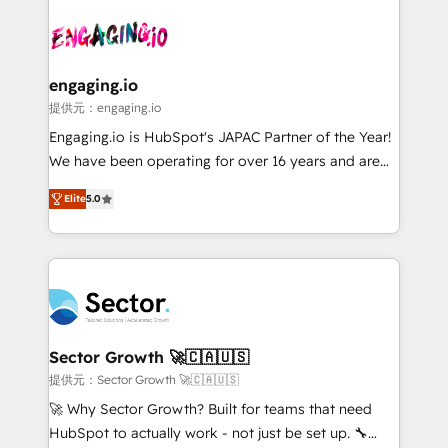
Who We Serve Revenue teams, marketing leaders,
implementations - 500+ successful onboardings -
and sales ops at mid-market companies ready to
Own back-end developers - Complex data
move beyond spreadsheets into unified systems
migrations (e.g. Salesforce, MS Dynamics, Perfect
that drive real business results.
View, SuperOffice) - Custom integrations (e.g. MS
engaging.io
Business Central, Navision, AX, SAP, Exact, AFAS) We
提供元：engaging.io
focus on growing B2B companies in the SME sector
Engaging.io is HubSpot's JAPAC Partner of the Year!
such as manufacturing, SaaS, business services and
We have been operating for over 16 years and are
wholesaler companies. As an experienced HubSpot
one of HubSpot's most experienced and technically
partner, we know how important user adoption is.
Elite
5.0
capable Agency Partners globally. We specialise in
That's why we have developed a step-by-step
complex CRM migrations, implementations,
implementation process that focuses on user
integrations, custom CMS portal development,
adoption. We’re experts on connecting data,
design & UX for mid to large to multi national
technology and people with each other. Together we
businesses. Our teams are based in North America
strive for optimal customer processes and
and APAC. We are HubSpot's top-ranked Advanced
experiences. Systony – We believe you can grow!
Implementation Certified Partner and we contribute
Sector Growth 🚀🇨🇦🇺🇸
to their advisory council. We strive to do 'good work
提供元：Sector Growth 🚀🇨🇦🇺🇸
with good people' and have worked with incredible
🚀 Why Sector Growth? Built for teams that need
brands. You can see some of them on our website,
HubSpot to actually work - not just be set up. 🔧