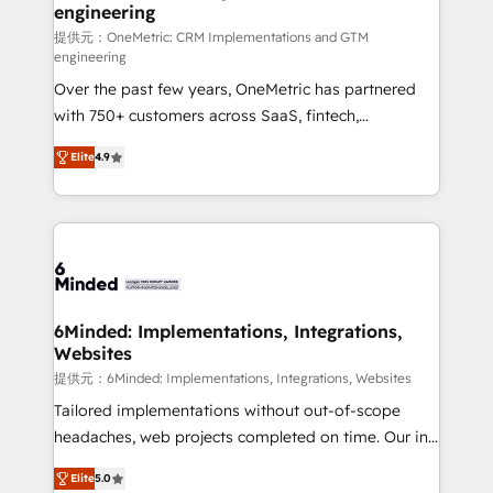
engineering
that simplify complexity, boost performance, and
turn innovation into real impact. 🌍 Highlights •
提供元：OneMetric: CRM Implementations and GTM
engineering
HubSpot Partner since 2012 • 2022 EMEA Impact
Over the past few years, OneMetric has partnered
Award: Best Integration • 150+ successful HubSpot
with 750+ customers across SaaS, fintech,
projects • Clients in 30+ industries • Proprietary
healthcare, real estate, and other industries. With
technology for integrations • Multilingual team:
Elite
4.9
150+ HubSpot-certified experts, we deliver scalable
English, Spanish, Portuguese & Italian 👉 Grow
solutions to complex GTM and RevOps challenges.
smarter with AI and HubSpot.
Our Expertise 🔹 Onboarding & Implementation:
Accredited HubSpot Partner, ensuring smooth setup
tailored to your GTM motion. 🔹 Migrations: Move
from other CRMs to HubSpot without data loss or
downtime. 🔹 RevOps Strategy: Align teams,
6Minded: Implementations, Integrations,
Websites
processes, and data to drive revenue efficiency. 🔹
Integrations: Connect HubSpot with your tech stack
提供元：6Minded: Implementations, Integrations, Websites
for better adoption. 🔹 Custom Solutions: Build
Tailored implementations without out-of-scope
tailored apps, workflows, and configurations. We are
headaches, web projects completed on time. Our in-
SOC 2 Type II and ISO 27001 certified, reinforcing
house team of certified CRM architects, experts,
Elite
5.0
our commitment to data security and compliance. At
developers, designers, and marketers handles all