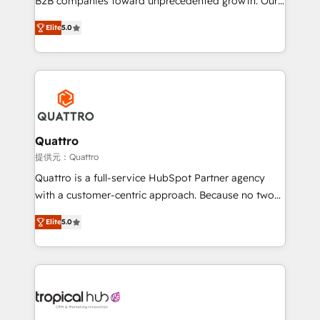
B2B companies toward unprecedented growth. Our
and align your website and marketing to sales and
focus is on fine-tuning and enhancing your growth,
customer service. It's time to empower your teams
Elite
5.0
sales, and marketing operations. Unlike conventional
to create great customer experiences that generate
marketing agencies, we dive deep into the
more leads, close more business and engage your
operational aspects of your business, ensuring that
customers. Let's work side-by-side to make it
each cog in your growth machine is well-oiled and
happen.
functioning optimally. With our expertise in leading
platforms like Salesforce and HubSpot, we bring a
wealth of knowledge and experience to the table.
Quattro
Our strategies are tailored to your business's unique
提供元：Quattro
needs, ensuring a personalized approach that aligns
Quattro is a full-service HubSpot Partner agency
with your growth objectives.
with a customer-centric approach. Because no two
clients have the same needs, Quattro offer a
Elite
5.0
bespoke approach for every client. Services include
business growth strategies, sales enablement, CRM
set-up, Migrations, Integrations, Enterprise level
Sales Hub, Marketing Hub, Customer Support Hub,
Ops Hub Software, inbound marketing strategy,
content strategies, branding, HubSpot CMS,