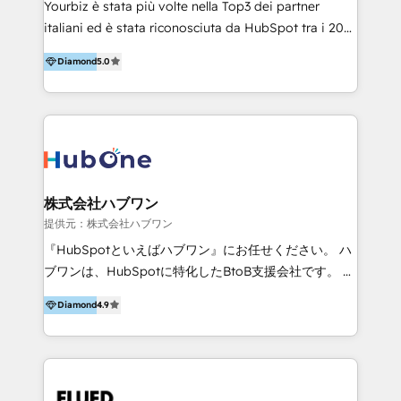
Yourbiz è stata più volte nella Top3 dei partner
Productos
italiani ed è stata riconosciuta da HubSpot tra i 20
migliori partner EMEA per la gestione del cliente.
Diamond
5.0
Stiamo accompagnando oltre 100 aziende nella
digitalizzazione e ottimizzazione dei processi di
marketing e vendita. Il nostro metodo DAM è stato
validato da oltre 350 manager: inizia con una precisa
mappatura dei canali di acquisizione dei contatti e
dei processi aziendali. Siamo accreditati da
HubSpot come fornitore ufficiale per le integrazioni
株式会社ハブワン
tra il CRM e altri sistemi aziendali, tra cui SAP,
提供元：株式会社ハブワン
AS400, TeamSystem. HubSpot ci ha riconosciuto
『HubSpotといえばハブワン』にお任せください。 ハ
come formatori ufficiali per l'adozione del CRM in
ブワンは、HubSpotに特化したBtoB支援会社です。 ノ
azienda: il tasso di utilizzo dello strumento è oltre il
ーコードCMS構築、CRM／MA／SFAの設計・運用、他
50% più alto tra i nostri clienti rispetto le altre
Diamond
4.9
システムAPI連携・開発、営業定着支援、カスタマーサ
aziende. Lavoriamo con aziende B2B tra i 5 e i 35
クセス体制の設計まで、ワンストップ完結できる支援体
milioni di fatturato per migliorare l’efficienza dei
制を整えています。 HubSpotの導入支援だけでなく、
processi, allineare marketing e vendite, e
現場で使い続けられる仕組み、売上と効率を両立するシ
massimizzare il ritorno sugli investimenti.
ナリオ設計まで含めてご提案。「導入して終わり」では