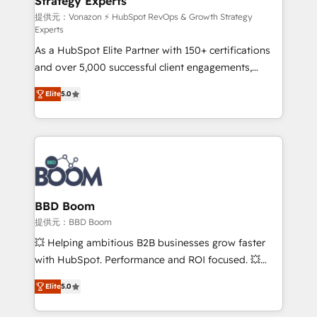
Strategy Experts
pour aligner les équipes marketing, commerciales et
support client (data migration, synchronisation API,
提供元：Vonazon ⚡ HubSpot RevOps & Growth Strategy
Experts
audit et maintenance) ➤ La création de sites internet
As a HubSpot Elite Partner with 150+ certifications
de conversion qui transforment les visiteurs en
and over 5,000 successful client engagements,
opportunités d'affaires ➤ La mise en place de
Vonazon turns marketing complexity into
stratégies d'acquisition marketing (SEO, SEA,
Elite
5.0
measurable, scalable growth. From onboarding to
inbound, automatisation marketing, ABM, IA,
enterprise-grade campaigns, our in-house team
emailing) Informations clés : - 10 ans d'expérience -
builds scalable strategies that drive long-term
100+ intégrations CRM HubSpot réussies - 40
revenue. ⚙️ HubSpot Integration & Optimization •
experts conseil - 150 certifications HubSpot
Seamless CRM, CMS, and automation setup •
cumulées
Complex platform migrations and data cleanups •
Custom APIs and third-party integrations 📈 End-to-
BBD Boom
End Revenue Acceleration • Lifecycle marketing and
提供元：BBD Boom
pipeline growth programs • Sales enablement tools
💥 Helping ambitious B2B businesses grow faster
and CRM optimization • Retention strategies with
with HubSpot. Performance and ROI focused. 💥
customer journey mapping 🏅 Elite-Level HubSpot
BBD Boom is the HubSpot partner that can help you
Execution • 750+ onboardings and 2,000+
Elite
5.0
to HubSpot Better. We work with your teams to
implementations • Deep expertise across marketing,
solve all your HubSpot challenges and improve user