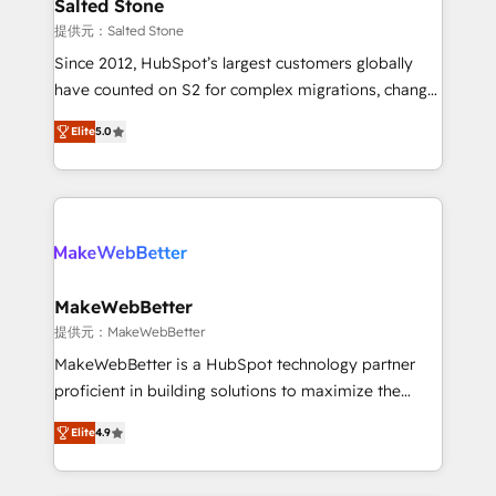
we turn complexity into clarity, human at global
Salted Stone
scale. 🏆 HubSpot’s CEO called us “the partner of the
提供元：Salted Stone
future.” Others agree it is proof of trust built through
Since 2012, HubSpot’s largest customers globally
measurable impact.
have counted on S2 for complex migrations, change
management, systems integration, and creative
Elite
5.0
solutions that deliver measurable impact and
transform brand experiences As one of the few full-
service creative agencies in the HubSpot
ecosystem, we blend strategy, technology, & award-
winning design to build scalable, globally
regionalized HubSpot websites, integrated
marketing campaigns, & RevOps frameworks that
MakeWebBetter
fuel long-term success We connect the entire
提供元：MakeWebBetter
customer lifecycle through seamless integrations,
MakeWebBetter is a HubSpot technology partner
ensure long-term adoption with change-
proficient in building solutions to maximize the
management programs, and align marketing, sales,
operational efficiency of HubSpot. The fastest-
and service to drive sustainable growth With 6 key
Elite
4.9
growing tech-enabler & facilitator, MakeWebBetter,
HubSpot accreditations and experience across
hands you the blend of HubSpot expertise &
hundreds of organizations in dozens of industries,