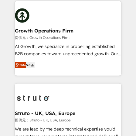
potential of HubSpot by combining strategic
help desk Unified revenue operations Dynamic
insights with technical excellence, we deliver
website development Award-winning creative
bespoke HubSpot solutions tailored to drive
design We live and breathe HubSpot and are ready
measurable growth and operational efficiency. Why
to take on real challenges!
Choose Nexa Cognition? 🚀 HubSpot Expertise: Our
Growth Operations Firm
certified team specialises in CRM implementation,
提供元：Growth Operations Firm
marketing automation, and revenue operations. 🤝
At Growth, we specialize in propelling established
Custom Solutions: From onboarding and
B2B companies toward unprecedented growth. Our
integrations, to RevOps and training. We align
focus is on fine-tuning and enhancing your growth,
HubSpot with your business needs. 🌟 Proven
Elite
5.0
sales, and marketing operations. Unlike conventional
Results: We’ve helped businesses of all sizes
marketing agencies, we dive deep into the
accelerate revenue growth, improve operational
operational aspects of your business, ensuring that
efficiency, and achieve ROI. 🔧 Flexible Service
each cog in your growth machine is well-oiled and
Packages: Choose ongoing support or project-based
functioning optimally. With our expertise in leading
solutions. We offer service packages designed to fit
platforms like Salesforce and HubSpot, we bring a
your requirements. Contact us today!
wealth of knowledge and experience to the table.
Struto - UK, USA, Europe
Our strategies are tailored to your business's unique
提供元：Struto - UK, USA, Europe
needs, ensuring a personalized approach that aligns
We are lead by the deep technical expertise you'd
with your growth objectives.