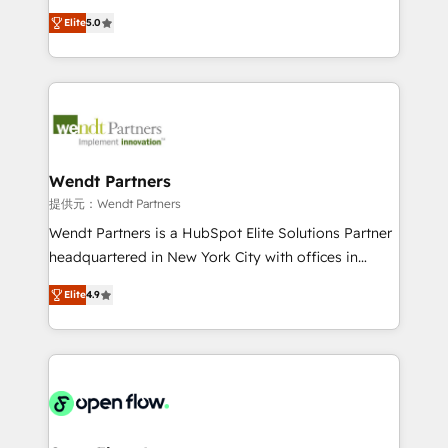
along with plenty of case studies.
HubSpot Experts: Onboarding, migrations,
Elite
5.0
automation, and training built for adoption. ⚡ Highly
Technical Execution: ERP, EMR and Custom
Integrations; complex builds delivered in weeks, not
months. 🤖 AI Consulting & Agents: AI-powered
workflows; automation agents; process optimization
inside HubSpot. 🏆 Industry Experience: 🏥
Healthcare: HIPAA implementations; secure data
Wendt Partners
workflows 💼 Financial Services: compliant
提供元：Wendt Partners
workflows; audit-ready reporting ⚖️ Legal: client
Wendt Partners is a HubSpot Elite Solutions Partner
intake; pipeline and document workflows 🛒 E-
headquartered in New York City with offices in
Commerce: Shopify, WooCommerce; lifecycle and
Toronto, London and Melbourne. As a global
revenue automation 🏢 Real Estate: deal pipelines;
Elite
4.9
HubSpot partner, we specialize in working with
portfolio and lifecycle management 🏭
sophisticated B2B companies to implement the
Manufacturing: ERP integrations; operational
HubSpot CRM platform across client organizations.
alignment 🛡️ Compliance & Data Considerations:
Our vertical market expertise includes
HIPAA-aware; CASL-compliant; GDPR-ready
industrial/manufacturing, professional services,
implementations where required 💡 Why 500+
architecture/engineering/construction (AEC),
Clients Choose Us: Elite Partner; technical, fast, and