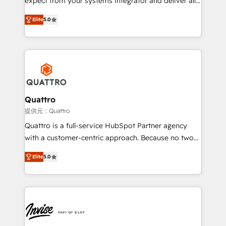
expect from your systems integrator and deliver all
the agency services you'd expect from your
Elite
5.0
HubSpot Solutions Partner. As one of the UK's
longest-standing partners, we are experts at
maximising the value of the HubSpot platform and
building an integrated growth stack that brings your
business, operational and technical requirements to
life, and creates a 360˚ view of your customer to
help your teams do more. We specialise in HubSpot
Quattro
technical services, website design and development
提供元：Quattro
as well as agency services that help set you up for
Quattro is a full-service HubSpot Partner agency
success. Now, more than ever you need to connect
with a customer-centric approach. Because no two
and align your website and marketing to sales and
clients have the same needs, Quattro offer a
customer service. It's time to empower your teams
Elite
5.0
bespoke approach for every client. Services include
to create great customer experiences that generate
business growth strategies, sales enablement, CRM
more leads, close more business and engage your
set-up, Migrations, Integrations, Enterprise level
customers. Let's work side-by-side to make it
Sales Hub, Marketing Hub, Customer Support Hub,
happen.
Ops Hub Software, inbound marketing strategy,
content strategies, branding, HubSpot CMS,