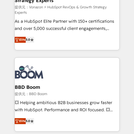
Strategy Experts
pour aligner les équipes marketing, commerciales et
support client (data migration, synchronisation API,
提供元：Vonazon ⚡ HubSpot RevOps & Growth Strategy
Experts
audit et maintenance) ➤ La création de sites internet
As a HubSpot Elite Partner with 150+ certifications
de conversion qui transforment les visiteurs en
and over 5,000 successful client engagements,
opportunités d'affaires ➤ La mise en place de
Vonazon turns marketing complexity into
stratégies d'acquisition marketing (SEO, SEA,
Elite
5.0
measurable, scalable growth. From onboarding to
inbound, automatisation marketing, ABM, IA,
enterprise-grade campaigns, our in-house team
emailing) Informations clés : - 10 ans d'expérience -
builds scalable strategies that drive long-term
100+ intégrations CRM HubSpot réussies - 40
revenue. ⚙️ HubSpot Integration & Optimization •
experts conseil - 150 certifications HubSpot
Seamless CRM, CMS, and automation setup •
cumulées
Complex platform migrations and data cleanups •
Custom APIs and third-party integrations 📈 End-to-
BBD Boom
End Revenue Acceleration • Lifecycle marketing and
提供元：BBD Boom
pipeline growth programs • Sales enablement tools
💥 Helping ambitious B2B businesses grow faster
and CRM optimization • Retention strategies with
with HubSpot. Performance and ROI focused. 💥
customer journey mapping 🏅 Elite-Level HubSpot
BBD Boom is the HubSpot partner that can help you
Execution • 750+ onboardings and 2,000+
Elite
5.0
to HubSpot Better. We work with your teams to
implementations • Deep expertise across marketing,
solve all your HubSpot challenges and improve user