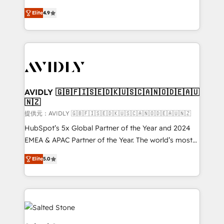
Strategy: Activate Breeze Agents, configure HubSpot
North America. Avec plus de 115 experts en
AI, & maximize AEO with tailored AI services. 🧩
Elite
4.9
marketing automation, Growth, Revops, CRM et
Integrations: Extend HubSpot with custom
webdesign. Markentive is both a consulting firm, a
integrations, hosting, & maintenance.
digital agency and an integrator. With over 115
experts in marketing automation, growth, revops,
CRM and webdesign (We focus on EMEA - USA
customers).
AVIDLY 🇬🇧🇫🇮🇸🇪🇩🇰🇺🇸🇨🇦🇳🇴🇩🇪🇦🇺
🇳🇿
提供元：AVIDLY 🇬🇧🇫🇮🇸🇪🇩🇰🇺🇸🇨🇦🇳🇴🇩🇪🇦🇺🇳🇿
HubSpot’s 5x Global Partner of the Year and 2024
EMEA & APAC Partner of the Year. The world’s most
experienced and fully accredited HubSpot Solutions
Elite
5.0
Partner. 🚀 With 2,750+ HubSpot projects delivered
and 370+ specialists across EMEA, APAC and NAM,
we de-risk complex CRM programmes and
accelerate ROI across every HubSpot Hub. 🧭 From
multi-region migrations to AI-powered automation,