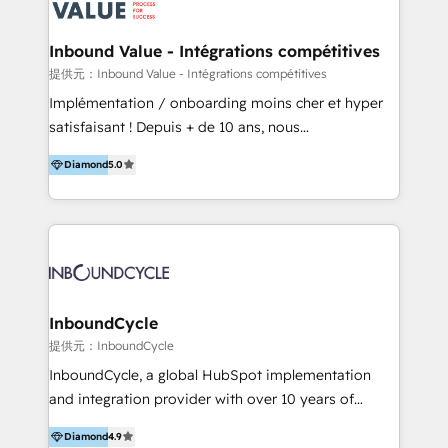
ーーーーーーーーーーーーーーーーーーー 【プロジェ
年に国内初のBtoB営業DXに関する書籍『業務効率化か
クトの主な進め方】 -オンライン無料相談（初回60〜
らはじめるBtoB営業DX BtoB営業もここまでデジタル
Inbound Value - Intégrations compétitives
90分程度） -現状課題の抽出、現実的な目標の確認 -要
化できる! 」を出版いたしました。 HubSpotの導入／
提供元：Inbound Value - Intégrations compétitives
件整理、必要十分なHubSpot製品の組合せのご提案 -お
活用支援以外にも、下記のようなサービスを提供してい
Implémentation / onboarding moins cher et hyper
見積り提示・ご承認、スケジュール決定、プロジェクト
ます。 - ABMターゲット定義 / リスト作成 - カスタマ
satisfaisant ! Depuis + de 10 ans, nous
キックオフ -マーケティング戦略策定（KGI）、ウェブ
ージャーニー設計 - CRM / MA / SFAの設計 / 構築 / 定
accompagnons des entreprises dans
戦略・戦術の設計（KPI） -全体導線遷移設計、ビジュ
着 - WEB / LP / BtoB-EC制作 - WEB広告(Google/FB
Diamond
5.0
l’automatisation de leur croissance digitale via
アルデザイン制作 -コンテンツ制作（取材、写真・動画
他)運用 - 記事コンテンツ / 動画制作 - インサイドセー
HubSpot avec une approche compétitive. Nous
撮影、ライティングなど） -ノーコードCMSテーマテン
ルス代行 - 営業研修 / セールスイネーブルメント - ウ
aidons nos clients à générer plus de RDV en
プレート構築（CMS Hub） -顧客ライフサイクルステ
ェビナー / 展示会リード獲得 - BtoBマーケティング組
automatisant les tunnels d’acquisition digitaux. Nous
ージ定義・構築（CRM） -マーケティングシナリオ定
織構築
sommes une agence d’Inbound marketing et sales à
義・構築（Marketing Hub） -営業パイプラインの定
Paris, Montpellier et Rennes.
義・構築（Sales Hub） -外部システム連携
InboundCycle
（Salesforce,SanSan,freeeなどとのデータ連携） -テ
提供元：InboundCycle
スト公開・ブラウザチェック -本番公開、操作レクチャ
ー・マニュアル作成 -運用支援開始 ーーーーーーーーー
InboundCycle, a global HubSpot implementation
ーーーーーーーーーーーーーーーーーーーーー まずは
and integration provider with over 10 years of
ハブワンにお気軽にご相談ください。
experience, serves businesses in diverse industries.
Diamond
4.9
With offices in Spain, Chile, Mexico, and Brazil, our