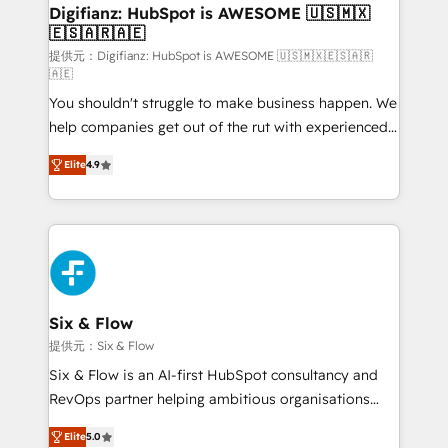
framework, meaning we've been accredited by
Digifianz: HubSpot is AWESOME 🇺🇸🇲🇽
🇪🇸🇦🇷🇦🇪
HubSpot and vetted by the CCS, which means we
can support public sector companies as well the
提供元：Digifianz: HubSpot is AWESOME 🇺🇸🇲🇽🇪🇸🇦🇷
🇦🇪
other ones listed in our profile. Our services: -
You shouldn't struggle to make business happen. We
HubSpot implementation - HubSpot CMS website
help companies get out of the rut with experienced,
build We can do lots of things. But everything we do
process-oriented teams implementing HubSpot
is there for you to: - Grow revenue, and run your
Elite
4.9
Marketing, Sales, Service, CMS and Operations Hub,
business more efficiently - Build stronger
so selling and actually engaging with your customers
relationships with customers - Make better
feels easy and pain-free. We are a top ranked
decisions with data - Find a new voice and reach
HubSpot Elite Partner, winner of Rookie of the Year
more people - Get the most out of your HubSpot
and Customer First Awards, 4.9/5 rating in HubSpot
investment
Reviews and 4.9/5 rating in Clutch Reviews. Digifianz
helps the following industries: logistics & 3PL, home
Six & Flow
improvement & construction, branding and
提供元：Six & Flow
commercialization, real estate, health, education,
Six & Flow is an AI-first HubSpot consultancy and
SaaS, Software Dev & IT and consulting, make the
RevOps partner helping ambitious organisations
most out of their HubSpot experience operating in
grow with clarity, confidence, and intelligence.
the United States, EU, UAE, Mexico and Latin
Elite
5.0
Operating across the UK, Netherlands, Ireland, and