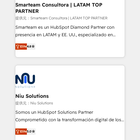
better together 🏆
Smarteam Consultora | LATAM TOP
PARTNER
提供元：Smarteam Consultora | LATAM TOP PARTNER
Smarteam es un HubSpot Diamond Partner con
presencia en LATAM y EE. UU., especializado en
implementaciones de HubSpot, integraciones API y
Elite
4.8
optimización de procesos comerciales con IA. Con
más de 6 años de experiencia, hemos liderado 100+
implementaciones conectando HubSpot con SAP,
ERPs, e-commerce, plataformas financieras,
WhatsApp y sistemas logísticos. Nuestro equipo
multicultural trabaja en español, inglés y portugués,
uniendo visión estratégica y excelencia técnica para
Niu Solutions
generar resultados medibles. Apoyamos a empresas
提供元：Niu Solutions
de construcción, educación, tecnología, retail, e-
Somos un HubSpot Solutions Partner
commerce, salud, financieras, seguros y servicios,
Comprometido con la transformación digital de los
ayudándolas a conectar sistemas, escalar equipos y
procesos comerciales de las empresas en
tomar decisiones basadas en datos. 🌎 Highlights:
Elite
5.0
Latinoamérica, con un enfoque en Marketing, Ventas
5+ años como partner HubSpot 100+