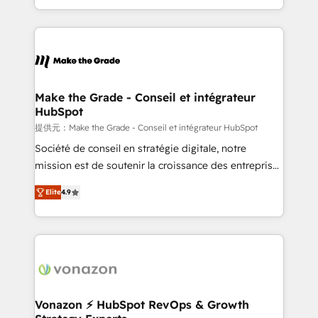
Accreditation, securely sync data across... 🔄 any
HubSpot into a genuine growth engine. Named
apps, in any direction. Stuck on your old CRM..?
HubSpot's Global Partner of the Year in 2024,
Migrate | seamlessly off your old CRM onto a clean
consistently ranked among their top 5 partners
new HubSpot portal with Advanced Website and
worldwide, and with over 15 years in the ecosystem,
CRM Migrations using our in-house "HubScrub" Tool.
Huble has built a track record that speaks for itself.
One company, one operating model, delivering
Make the Grade - Conseil et intégrateur
HubSpot
across offices and consulting teams in the UK, USA,
Canada, Germany, France, Belgium, Singapore, and
提供元：Make the Grade - Conseil et intégrateur HubSpot
South Africa. Certified compliant with ISO/IEC
Société de conseil en stratégie digitale, notre
27001:2022 and ISO 9001:2015 across all seven
mission est de soutenir la croissance des entreprises
international offices and 175+ employees.
B2B à travers l’acquisition de nouveaux clients,
Elite
4.9
l'intégration CRM et le développement des revenus
auprès de vos comptes existants. En France et à
l'international, nous travaillons avec des ETI
ambitieuses, des grands groupes voulant aller au-
delà d’une simple transformation digitale et des
startups florissantes. Nos 3 grandes expertises sont :
➤ L’intégration de CRM et de méthodologie RevOps
Vonazon ⚡ HubSpot RevOps & Growth