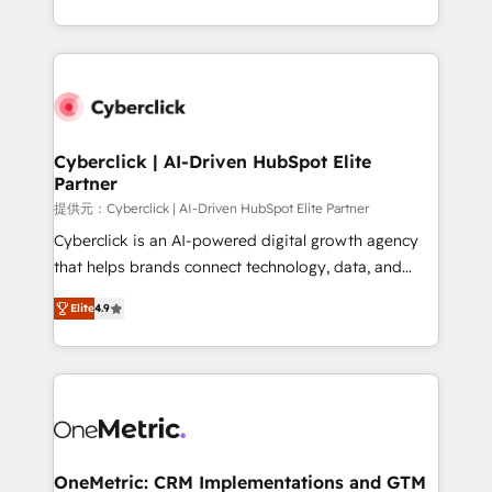
America. From casual user to super fan: make
Canada, we’ve delivered thousands of successful
HubSpot an experience you LOVE!
HubSpot projects for mid-market and enterprise
clients worldwide, with over 10 years experience. We
combine HubSpot, data, and AI to design connected
go-to-market systems that align people, process,
and technology for predictable, scalable revenue
Cyberclick | AI-Driven HubSpot Elite
Partner
growth. Our expertise spans RevOps, CRM and data
architecture, AI enablement, and strategic marketing,
提供元：Cyberclick | AI-Driven HubSpot Elite Partner
delivered through our proprietary FLAIR framework
Cyberclick is an AI-powered digital growth agency
for responsible AI adoption. As a HubSpot Elite
that helps brands connect technology, data, and
Partner and ISO 27001:2022 certified consultancy,
creativity to achieve measurable results. Founded in
Elite
4.9
we blend strategy, creativity, and technology to help
Barcelona and operating across Spain, LATAM, and
organisations scale smarter and grow stronger.
the UK, we support global companies in building
smarter marketing, sales, and customer success
strategies. As the only HubSpot Elite Partner in
Iberia (Spain & Portugal), we combine human insight
with intelligent automation to drive sustainable
growth. Our multidisciplinary team designs solutions
OneMetric: CRM Implementations and GTM