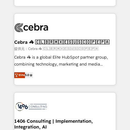
OneMetric, we help revenue teams focus on the
aspects of your HubSpot. ✨ 400+ global clients ✨
OneMetric that matters most: revenue.
100+ seamless migrations from 15+ different CRMs
✨ 100,000+ hours in HubSpot projects, 75+ full Hub
implementations, and 5,000+ pages ✨ CS: Clients
generating 7-digit MRR from inbound campaigns ✨
CS: 245% organic growth & +751% new visitors for a
Cebra 🦓 🇨🇱🇧🇷🇲🇽🇪🇸🇺🇸🇨🇴🇵🇪🇵🇦
full-funnel HubSpot project ✨ CS: 415% conversion
提供元：Cebra 🦓 🇨🇱🇧🇷🇲🇽🇪🇸🇺🇸🇨🇴🇵🇪🇵🇦
boost with a new HubSpot site Recognized leaders:
Cebra 🦓 is a global Elite HubSpot partner group,
🏆 HubSpot Platform Migration Impact Award 🏆
combining technology, marketing and media
Clutch HubSpot Global Leader 🏆 Finalist: HubSpot
expertise across Latin America and Southern
Inbound Campaign of the Year 🏆 Gold AVA Digital
Elite
5.0
Europe, with teams across 7 countries. Born in Chile,
Award for Best Website 🌟 Accreditations: CRM
we combine local insight with international reach to
Implementation, HubSpot Content Experience, CRM
help businesses grow through technology, creativity,
Data Migration & Custom Integration
AI and strategy. For over 12 years, we’ve delivered
500+ HubSpot implementations, building end-to-
end solutions that integrate CRM, AI automation,
inbound and loop marketing, content, and digital
1406 Consulting | Implementation,
Integration, AI
creativity. Our multicultural team works in Spanish,