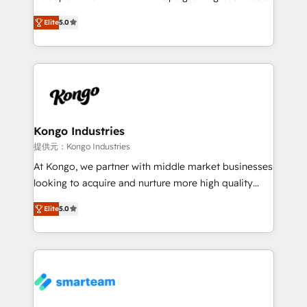
we are here to help. We help ambitious businesses
design predictable, scalable revenue-driving
just like yours attract more high-quality leads
Elite
5.0
strategies. With offices in South Africa and London,
throughout each stage of the buying cycle with
we take a RevOps-led approach that aligns sales,
conversion-ready websites, engaging content
marketing & service, breaks down silos, and gives
specifically targeted to your key audiences and
teams the clarity to operate efficiently and with
enable sales teams with the process, technology and
confidence. We deliver end to end strategy and
training to smash targets.
implementation, aligning people, processes, data
and technology around a single source of truth to
Kongo Industries
support sustainable growth and better decision-
提供元：Kongo Industries
making. Working with clients locally and globally, our
At Kongo, we partner with middle market businesses
expertise includes HubSpot onboarding and CRM
looking to acquire and nurture more high quality
implementation, automation, sales and customer
leads. We use digital media, marketing cloud,
experience strategy, web development, integrations,
Elite
5.0
automation and software integration to drive sales
and data-driven campaigns. Winners of the first
and, deliver clarity on marketing expenditure.
Global HEART Award, Yamini Rogan, CEO of
HubSpot said "We love the impact you are having in
the community - we are so glad to work with you."
Connect with us to see how we can do better and be