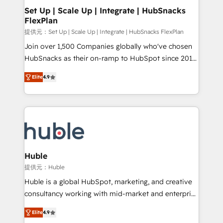
Award 🏆2020 Elite Solutions Partner 🏆2019
Set Up | Scale Up | Integrate | HubSnacks
FlexPlan
Integrations HubSpot Impact Award 🏆2019
Marketing Enablement HubSpot Impact Award 🏆
提供元：Set Up | Scale Up | Integrate | HubSnacks FlexPlan
2018 Website Design HubSpot Impact Award 🏆2017
Join over 1,500 Companies globally who've chosen
Website Design HubSpot Impact Award 🏆2016
HubSnacks as their on-ramp to HubSpot since 2014
Growth-Driven Design Agency of the Year 🏆2016
Simple pay-as-you-go plans that accelerate value...
Elite
4.9
Sales Enablement HubSpot Impact Award 🏆2015
1️⃣ Set Up | Onboarding New or Check-fixing existing
Growth-Driven Design Agency of the Year 🏆2015
HubSpot portals 2️⃣ Scale Up | 100% HubSpot Task
Became the 5th Agency to reach Diamond 🏆2014
Execution... Global 24/7 ... All Experts 3️⃣ Integrate |
HubSpot COS Performance Award 🏆2014 HubSpot
your entire Tech Stack with Custom Integrations
COS Design Award 🏆2013 HubSpot Marketplace
Slash months from your API Integration project... ⬅️
Provider of the Year 🏆2011 Became a HubSpot
Click "Contact Business" ⬅️ to access 150+ Kickstart
Partner 📆Founded in 1997
Integration templates that put HubSpot in the center
Huble
of your tech stack, syncing... 🛍️ Shopify or
提供元：Huble
WooCommerce 💲 Stripe or Paypal 💰 Sage or
Huble is a global HubSpot, marketing, and creative
Netsuite 🤖 Google or Microsoft ✍️ DocuSign or
consultancy working with mid-market and enterprise
PandaDoc 🌐 Avalara or Quaderno HubSnacks holds
businesses. We go beyond implementation, shaping
the rare Advanced "Custom Integrations"
Elite
4.9
the strategy, processes, and teams that turn