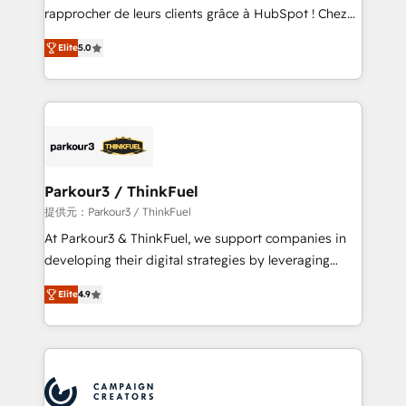
business services. We prepare a customized
rapprocher de leurs clients grâce à HubSpot ! Chez
business case that demonstrates the value and
DIGITALISIM, nous avons l'intime conviction que la
impact of your digital transformation, including a
Elite
5.0
réussite des entreprises passe par l’innovation web,
detailed financial rationale with a focus on ROI and
le marketing digital, et la relation client ! C'est
TCO. As a trusted extension of your team, we
pourquoi, nos experts sont à la fois capables de
believe in the power of partnership. Together, we
gérer votre projet de création de site internet, votre
embark on a transformational journey that sets your
référencement, votre stratégie digitale et le pilotage
business up for long-term success. Unlock your
et l'intégration d'HubSpot ! Les grandes phases d'un
business. If not now, when?
projet HubSpot avec DIGITALISIM : 🧽 Nettoyage,
Parkour3 / ThinkFuel
migration et intégration des bases de données. 🚀
提供元：Parkour3 / ThinkFuel
Développement des interfaces avec vos logiciels
At Parkour3 & ThinkFuel, we support companies in
métiers ⚙️ Configuration de la plateforme HubSpot
developing their digital strategies by leveraging
📈 Configuration de rapports et tableaux de bord 🤝
technologies and automating their marketing and
Book Process & Guidelines utilisateurs 🎓
Elite
4.9
sales processes to generate growth. Our offer spans
Formations des utilisateurs
from Strategy to Operations. We specialize in CRM
onboarding and implementation, web design, sales
& marketing automation, and digital marketing. With
extensive experience working with tech companies