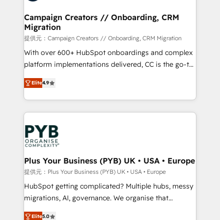
and manufacturers since 2002, we are committed to
empowering our clients and developing their
Campaign Creators // Onboarding, CRM
Migration
autonomy. Get to grips with HubSpot through
guided implementation and seamless integration of
提供元：Campaign Creators // Onboarding, CRM Migration
the CRM platform into your digital ecosystem. Would
With over 600+ HubSpot onboardings and complex
you like support in deploying your inbound
platform implementations delivered, CC is the go-to
marketing strategy? We'll provide support tailored
Elite Solutions Partner for businesses ready to
Elite
4.9
to your needs and sales objectives. With 125+
migrate, replatform, and scale smarter. We specialize
certifications, we are part of the most certified
in high-impact CRM and CMS migrations and
Canadian agencies, and we both hold Onboarding
onboarding from platforms like Salesforce, NetSuite,
Accreditations. Based in Canada (coast to coast), our
Zoho, Pardot, Marketo, Microsoft Dynamics, Wix,
services are offered in both English & French.
WordPress and legacy CRMs, turning fragmented
systems into unified, growth-ready HubSpot
architectures that accelerate revenue operations and
Plus Your Business (PYB) UK • USA • Europe
performance. - Multi-object CRM migration, cleanup,
提供元：Plus Your Business (PYB) UK • USA • Europe
and implementation. - Pre-built and custom
HubSpot getting complicated? Multiple hubs, messy
integrations across your full tech stack. - Custom
migrations, AI, governance. We organise that
object setup, CMS builds, and full-funnel automation.
complexity, so your team can put HubSpot to work...
- Dashboards, lifecycle campaigns, and lead
Elite
5.0