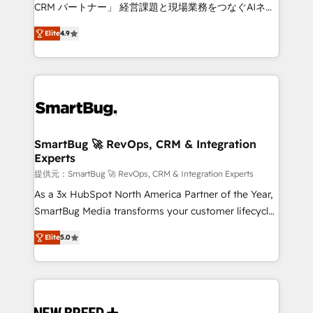
Move from any legacy CRM. Zero downtime, full data
CRM パートナー」 経営課題と現場業務をつなぐAIネイ
integrity. ➤ Implementation: Configure HubSpot to
ティブ・エージェンシーとして、HubSpot Eliteの実装
run your revenue process. Sales, marketing, and
Elite
4.9
力で顧客フロント業務を再設計します。 💡 100inc は何
service wired together. ➤ AI and Integrations: Layer
をする会社か？ HubSpotを共通基盤に、AIエージェン
Breeze AI, custom agents, and APIs to remove
トを組み込んだ顧客フロント業務（マーケティング・営
manual work. ➤ Ongoing Management: Monthly
業・CS）を組織全体で設計・実装する日本のAIネイテ
tune-ups, feature rollouts, adoption coaching. Buying
ィブ・エージェンシーです。事業部・グループ会社・部
HubSpot, switching to it, or reviving a stale portal?
門が分立する組織で、データと業務プロセスのサイロ化
We are built for the work.
を、CRMを軸とした全社共通基盤に再構築します。意
SmartBug 🚀 RevOps, CRM & Integration
Experts
思決定者・PMO・現場担当者に並走します。 1️⃣
HubSpot導入・活用支援 顧客データの一元化から、
提供元：SmartBug 🚀 RevOps, CRM & Integration Experts
GTMの見える化・自動化まで。全Hub統合運用、デー
As a 3x HubSpot North America Partner of the Year,
タ品質設計、グループ横断のCRM統合に対応します。
SmartBug Media transforms your customer lifecycle
2️⃣ AIエージェント組織構築 営業・マーケティング業務
into a revenue engine. Our unified ecosystem
Elite
5.0
の一部をAIが自律実行する組織への移行を設計・実装。
includes specialized divisions Globalia (AI &
Breeze・Claude等をHubSpotと連携させ、役割定義・
Software) and Point Success Media (Paid Media),
運用ルール・成果指標まで含めて設計します。 3️⃣ 全社
making this the official home for all three brands. 🔄
DX × AI推進のPMO伴走支援 複数部門をまたぐDX×AI変
Implementation & Integration - Seamless migrations
革を、構想から実装・定着までPMOとして主導。「設
and system integrations powered by Globalia’s