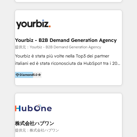
y Servicio al Cliente. Somos un equipo de trabajo
implementaciones en LATAM y EE. UU. Expertise en
multidisciplinario de alto rendimiento, con
integraciones vía API Top #7 HubSpot Partner
conocimiento y experiencia enfocado en: 1.
LATAM 2025 🏆 Impulsamos crecimiento con CRM +
Optimizar la eficiencia operativa de nuestros
IA en múltiples industrias. 👉 ¿Listo para transformar
clientes 2. Mejorar la experiencia del cliente 3.
tus procesos comerciales?
Asegurar resultados medibles Nos especializamos
Yourbiz - B2B Demand Generation Agency
en bancos, seguros, e-commerce, Desarrolladores
提供元：Yourbiz - B2B Demand Generation Agency
Inmobiliarios y Empresas Distribuidoras de
Yourbiz è stata più volte nella Top3 dei partner
Productos
italiani ed è stata riconosciuta da HubSpot tra i 20
migliori partner EMEA per la gestione del cliente.
Diamond
5.0
Stiamo accompagnando oltre 100 aziende nella
digitalizzazione e ottimizzazione dei processi di
marketing e vendita. Il nostro metodo DAM è stato
validato da oltre 350 manager: inizia con una precisa
mappatura dei canali di acquisizione dei contatti e
dei processi aziendali. Siamo accreditati da
HubSpot come fornitore ufficiale per le integrazioni
株式会社ハブワン
tra il CRM e altri sistemi aziendali, tra cui SAP,
提供元：株式会社ハブワン
AS400, TeamSystem. HubSpot ci ha riconosciuto