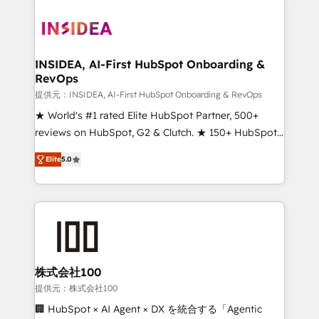
INSIDEA, AI-First HubSpot Onboarding &
RevOps
提供元：INSIDEA, AI-First HubSpot Onboarding & RevOps
★ World's #1 rated Elite HubSpot Partner, 500+
reviews on HubSpot, G2 & Clutch. ★ 150+ HubSpot
Certified Experts & Trainers across the team ★
Elite
5.0
1,500+ implementations across five continents ★ AI-
First, RevOps-led, Onboarding obsessed ★
Company of the Year 2024/25 INSIDEA helps
growing companies turn HubSpot into a revenue
engine. We onboard your team, migrate your data,
and build AI-powered workflows that drive adoption
from week one, in your time zone. What we do ➤
株式会社100
Onboarding: Live in weeks, with workflows built
提供元：株式会社100
around your business, not a template. ➤ Migration:
🏢 HubSpot × AI Agent × DX を統合する「Agentic