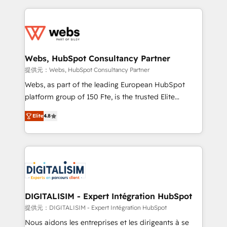
sales, and service hubs • Built-in flexibility for
adoption, sales process and marketing results.
startups to global brands
Services 📚 Onboarding your team to HubSpot for
the first time 🔧 Designing and optimising your
HubSpot set-up for better results 🌐 Website design
and build using HubSpot 🔌 Integrating HubSpot
Webs, HubSpot Consultancy Partner
with other systems 🎓 Training your teams to be
提供元：Webs, HubSpot Consultancy Partner
HubSpot pros 📊 Lead generation services using
Webs, as part of the leading European HubSpot
HubSpot Why us? - SIX HubSpot Accreditations -
platform group of 150 Fte, is the trusted Elite
awarded by HubSpot after a rigorous process for
HubSpot CRM Partner offering you a roadmap on
CRM, Solutions Architecture, Onboarding , Data
Elite
4.8
maximizing EBITDA and achieving Commercial
Migration, Custom Integration & Platform
Excellence. With our targeted processes, we
Enablement -Onboarded over 500 businesses to
strengthen your digital transformation and minimize
HubSpot -Top 1% of partners worldwide -In-house
costs. As HubSpot's Advanced Accredited CRM
team of 25+ experts Contact us today to help you
Implementation partner, we provide expertise to
get more from your investment in HubSpot.
drive your business forward. Since 2015 we are fully
www.bbdboom.com
dedicated to HubSpot and with an experienced
DIGITALISIM - Expert Intégration HubSpot
team (50+), we work with reputable companies in
提供元：DIGITALISIM - Expert Intégration HubSpot
B2B sectors such as manufacturing, SaaS and
Nous aidons les entreprises et les dirigeants à se