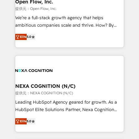
distribution, commercial real estate, technology,
Open Flow, Inc.
built to scale.
finserv/fintech, IT managed services, transportation
提供元：Open Flow, Inc.
& logistics, energy/solar, staffing and recruiting,
We’re a full-stack growth agency that helps
media, healthcare and government contractors. Our
ambitious companies scale and thrive. How? By
scope of services encompasses Platform Solutions,
upgrading and streamlining every single revenue-
Technical Solutions, Enablement Solutions, Digital
Elite
5.0
generating aspect of your business. We’re proud
Solutions and Growth Solutions. As a fully
HubSpot Elite Solutions Partners and devout CRM
accredited and five-star rated firm, Wendt Partners
nerds who can harness HubSpot’s custom digital
brings a deep bench of expertise to each client
tools to improve each touchpoint of your customer
engagement. In addition, we are SOC 2, ISO 27001,
experience. Working hand-in-hand with your team,
GDPR and HIPAA compliant for global IT security
we’ll assemble a RevOps machine that drives more
standards.
traffic, generates better leads and crushes your
NEXA COGNITION (N/C)
revenue goals. We've worked with thousands of
提供元：NEXA COGNITION (N/C)
HubSpot customers and we'd love to work with you
Leading HubSpot Agency geared for growth. As a
too! Clients come to us for: Advanced CRM solutions
HubSpot Elite Solutions Partner, Nexa Cognition
System Integrations both Custom and Native to
ranks in the top 1% of global HubSpot Partners and
HubSpot Data System Migrations between systems
Elite
5.0
has been one of the longest-standing partners since
to HubSpot New lead generation strategies Time-
2012. We empower businesses to harness the full
saving automations Fresh growth campaigns Robust