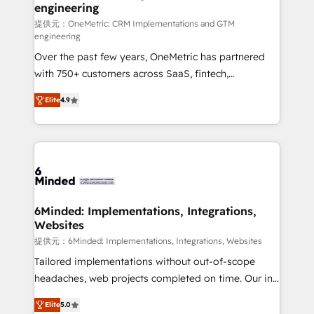
engineering
that simplify complexity, boost performance, and
turn innovation into real impact. 🌍 Highlights •
提供元：OneMetric: CRM Implementations and GTM
engineering
HubSpot Partner since 2012 • 2022 EMEA Impact
Over the past few years, OneMetric has partnered
Award: Best Integration • 150+ successful HubSpot
with 750+ customers across SaaS, fintech,
projects • Clients in 30+ industries • Proprietary
healthcare, real estate, and other industries. With
technology for integrations • Multilingual team:
Elite
4.9
150+ HubSpot-certified experts, we deliver scalable
English, Spanish, Portuguese & Italian 👉 Grow
solutions to complex GTM and RevOps challenges.
smarter with AI and HubSpot.
Our Expertise 🔹 Onboarding & Implementation:
Accredited HubSpot Partner, ensuring smooth setup
tailored to your GTM motion. 🔹 Migrations: Move
from other CRMs to HubSpot without data loss or
downtime. 🔹 RevOps Strategy: Align teams,
6Minded: Implementations, Integrations,
Websites
processes, and data to drive revenue efficiency. 🔹
Integrations: Connect HubSpot with your tech stack
提供元：6Minded: Implementations, Integrations, Websites
for better adoption. 🔹 Custom Solutions: Build
Tailored implementations without out-of-scope
tailored apps, workflows, and configurations. We are
headaches, web projects completed on time. Our in-
SOC 2 Type II and ISO 27001 certified, reinforcing
house team of certified CRM architects, experts,
Elite
5.0
our commitment to data security and compliance. At
developers, designers, and marketers handles all