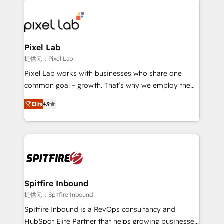
creating impactful inbound marketing strategies
from end-to-end. Teams of marketing specialists,
developers, copywriters and designers work side by
side to meet the specific demands of every client
Pixel Lab
and project. Dedicated HubSpot teams combine all
提供元：Pixel Lab
skills for HubSpot projects from strategy to
Pixel Lab works with businesses who share one
implementation and training. Skilled in-house
common goal – growth. That’s why we employ the
developers are building HubSpot CMS websites and
latest innovations in disruptive technology in our
complex API integrations with external platforms.
Elite
4.9
approach to web design, sales enablement and
Working from several campuses across Belgium, The
inbound marketing that deliver month-on-month
Netherlands, Denmark and Sweden, iO currently
growth for our client's businesses. These methods
supports the growth of big and small companies
are confirmed by data-driven results so you can see
such as Brussels Airport, Volvo, Farmaline, Agilitas,
exactly where your marketing budget is being used
Streamz and Michelin.
and how. In a few months, you can boost leads, ROI
and overall revenue to a level not feasible with
Spitfire Inbound
traditional methods. If you’re a frustrated marketing
提供元：Spitfire Inbound
manager or business owner sick of wasting budget
Spitfire Inbound is a RevOps consultancy and
with generic agencies and their outdated methods,
HubSpot Elite Partner that helps growing businesses