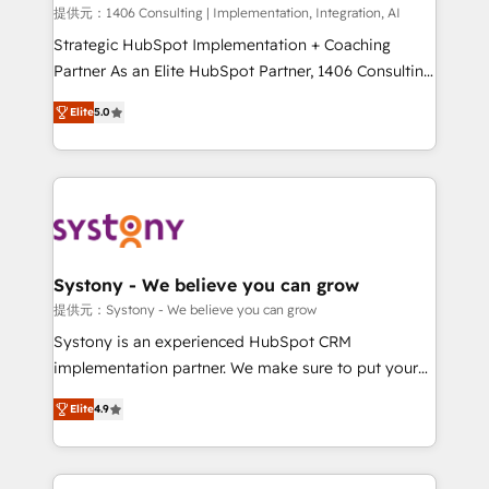
Portuguese, and English to design scalable strategies
提供元：1406 Consulting | Implementation, Integration, AI
that drive measurable growth. 🌎 Highlights: • 10+
Strategic HubSpot Implementation + Coaching
years as a HubSpot partner. • 2023 Impact Awards:
Partner As an Elite HubSpot Partner, 1406 Consulting
Platform Migration Excellence. • Top 3 Partner of the
helps mid-market revenue teams transform how
Elite
5.0
Year LATAM 2022, 2023, 2024, 2025. • Partner of the
they sell, market, and serve. We don't just build your
Year 2024. • Organizer of Aliados.ai (AI, marketing &
HubSpot—we teach your team to own it, then stay
tech global congress). 👉 Ready to scale your
to help you keep winning. What We Do ⚙️ CRM
business with HubSpot? Let Cebra’s experts help
Implementations across Marketing, Sales, Service,
you grow faster, smarter, and with impact.
Data & Content 📈 Sales & Marketing Alignment +
Revenue Team Enablement 🤖 Breeze AI & Custom
Agent Creation 🔄 Custom Integrations & Data
Systony - We believe you can grow
Migration Why 1406 We become part of your team.
提供元：Systony - We believe you can grow
Your team learns while we build. We fix what others
Systony is an experienced HubSpot CRM
broke. Built for mid-market reality—practical
implementation partner. We make sure to put your
solutions that work with your actual headcount and
organization's needs and goals first and think along
constraints. By the Numbers 🏆 Top 1% of all
Elite
4.9
with your organization. We are only satisfied once
HubSpot partners 🔄 Top 5% globally in client
you are too. Why Systony? - 20+ years of
retention 📅 8+ years of consistent results since 2017
experience with CRM, Marketing, Sales & Service