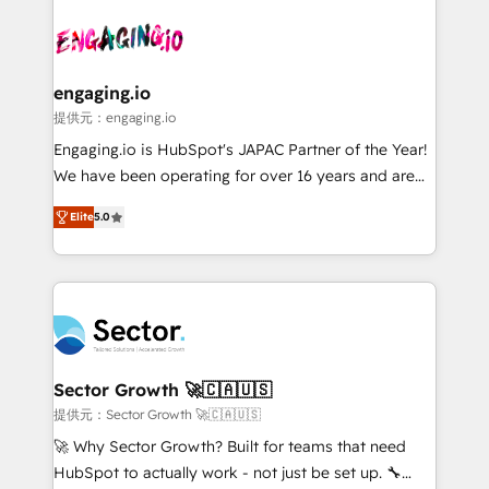
Who We Serve Revenue teams, marketing leaders,
implementations - 500+ successful onboardings -
and sales ops at mid-market companies ready to
Own back-end developers - Complex data
move beyond spreadsheets into unified systems
migrations (e.g. Salesforce, MS Dynamics, Perfect
that drive real business results.
View, SuperOffice) - Custom integrations (e.g. MS
engaging.io
Business Central, Navision, AX, SAP, Exact, AFAS) We
提供元：engaging.io
focus on growing B2B companies in the SME sector
Engaging.io is HubSpot's JAPAC Partner of the Year!
such as manufacturing, SaaS, business services and
We have been operating for over 16 years and are
wholesaler companies. As an experienced HubSpot
one of HubSpot's most experienced and technically
partner, we know how important user adoption is.
Elite
5.0
capable Agency Partners globally. We specialise in
That's why we have developed a step-by-step
complex CRM migrations, implementations,
implementation process that focuses on user
integrations, custom CMS portal development,
adoption. We’re experts on connecting data,
design & UX for mid to large to multi national
technology and people with each other. Together we
businesses. Our teams are based in North America
strive for optimal customer processes and
and APAC. We are HubSpot's top-ranked Advanced
experiences. Systony – We believe you can grow!
Implementation Certified Partner and we contribute
Sector Growth 🚀🇨🇦🇺🇸
to their advisory council. We strive to do 'good work
提供元：Sector Growth 🚀🇨🇦🇺🇸
with good people' and have worked with incredible
🚀 Why Sector Growth? Built for teams that need
brands. You can see some of them on our website,
HubSpot to actually work - not just be set up. 🔧