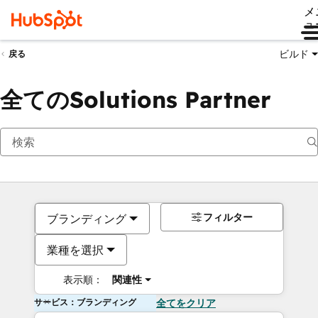
メ
ュ
ビルド
戻る
全てのSolutions Partner
フィルター
ブランディング
業種を選択
表示順：
関連性
サービス：ブランディング
全てをクリア