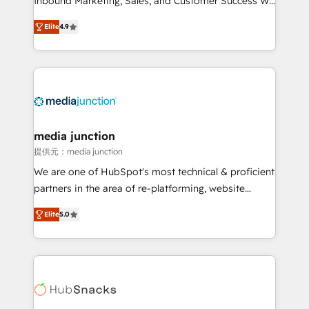
Inbound Marketing, Sales, and Customer Success We
specialize in driving revenue growth for companies
Elite
4.9
across industries through tailored marketing, sales,
and customer success strategies, utilizing RevOps
methodologies. As Latin America's largest HubSpot
partner and a global leader in education market, we
offer unparalleled insights. Operating in five
countries—Brazil, UAE (Abu Dhabi/Dubai/Sharjah),
Mexico, USA, and Portugal—we've executed over a
media junction
hundred successful operations. Our approach,
提供元：media junction
rooted in RevOps principles, integrates analysis,
We are one of HubSpot's most technical & proficient
training, planning, and qualification. Leveraging
partners in the area of re-platforming, website
technology, data analytics, CRM optimization, and
design & development. We specialize in multi-hub
inbound marketing tactics, we focus on
Elite
5.0
implementations for mid-market & enterprise
understanding, nurturing, and converting leads.
companies. We are woman-owned, powered by
Partner with us to unlock your business's full
coffee, and we ❤️ dogs. We produce award-winning
potential and achieve sustained growth in today's
work for our clients. 🏆2023 Technical Expertise
competitive market.
Impact Award 🏆2022 Technical Expertise Impact
Award 🏆2022 Platform Migration Excellence Impact