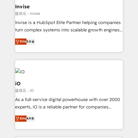
bespoke web apps and growth driven design
Invise
websites. Experienced in helping Global B2B
提供元：Invise
Manufacturers, Fintech, Professional Services, IT and
Invise is a HubSpot Elite Partner helping companies
SaaS industries.
turn complex systems into scalable growth engines.
We combine strategy, technology and change
Elite
5.0
management to drive measurable results. As part of
the fast-growing Siloy Group, we unite more than
250+ HubSpot experts across Europe – ready to
build a CRM architecture optimized to support your
business goals. Talk to us if you’re looking to: -
Connect marketing, sales and operations around one
iO
reliable source of truth - Unlock the full value of your
提供元：iO
CRM and marketing data, not just implement a
As a full-service digital powerhouse with over 2000
system - Accelerate impact with a partner who
experts, iO is a reliable partner for companies
understands both strategy and technology
looking to strengthen their position in the fields of
Elite
4.9
marketing, technology, content, strategy and
creation. iO combines in-depth knowledge on both
the marketing and technology end of HubSpot,