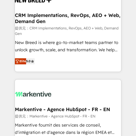
定の代行ではなく、設計の責任」を引き受け、部門横断
technical development team. - 19 HubSpot-certified
の統合・浸透・変革管理を実行します。 ▸ CMS戦略設
trainers to drive platform adoption. 📈 Revenue
CRM Implementations, RevOps, AEO + Web,
計・構築：リード獲得・CVR・SEOを前提にした情報設
Demand Gen
Generation - Full-funnel marketing and high-
計・導線設計・テンプレート設計をContent Hubで一体
performance advertising via Point Success Media. -
提供元：CRM Implementations, RevOps, AEO + Web, Demand
Gen
提供。 ▸ 既存CRM・MAからの移行支援：Salesforce・
Expert deployment of Breeze AI and custom agents
Marketo・Pardot等からの移行、カスタム設計、履歴
New Breed is where go-to-market teams partner to
to automate growth. 🏆 Elite Excellence - 8 platform
データ移行と活用設計まで。 ▸ AEO対応：ChatGPT・
unlock growth, scale, and transformation. We help
accreditations and deep HIPAA-compliance
Perplexity等のAI検索からの流入・引用を前提にコンテ
companies activate HubSpot’s AI-powered
expertise. - A team of 250+ experts dedicated to
Elite
5.0
ンツとサイト構造を最適化。 🏆 なぜ100incを選ぶの
customer platform and operationalize HubSpot’s
your resilient growth.
か？ ✓ HubSpot Eliteパートナー認定 ✓ HubSpotアワ
Loop Marketing framework through expert-led
ード受賞・HUGリーダー ✓ ISO27001:2022 /
services, smart agents, and purpose-built apps,
ISO9001:2015 取得 ✓ 400社以上の導入実績 ✓
tailored to your business. Together, we unlock
HubSpot大百科 出版 CRM・AI活用に関するご相談、現
results, fast. ⚙️CRM & RevOps: Align all Hubs to your
状整理の壁打ちなど、構想段階からお気軽にお問い合わ
buyer journey for clean data, scalability, & reporting.
せください。
🎯Demand Gen & ABM: Drive pipeline with inbound,
Markentive - Agence HubSpot - FR - EN
ABM, AEO, SEO, & paid media. 👩‍💻Web Design:
提供元：Markentive - Agence HubSpot - FR - EN
Build high-performing websites with UX, messaging,
Markentive fournit des services de conseil,
& conversion strategy that drive results. 🤖AI
d'intégration et d'agence dans la région EMEA et