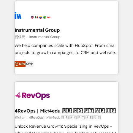
eminent solutions & integrations. Trust us to
there’s a good chance one of our globally integrated
streamline your HubSpot experience. 🚀HubSpot
teams has worked with clients just like you Let’s
Elite Partners with 10+ years of HubSpot experience
explore whether S2 is the partner you’ve been
🤝HubSpot Premier Integration partner 🤝Google
looking for...and get your next big initiative moving!
Premier Partner 2023 🌟5 HubSpot Accreditations 🌟
Instrumental Group
Won HubSpot Theme Challenge 2021 🌟INBOUND’19
提供元：Instrumental Group
HubSpot Rising Star Why us? Harnessing the full
We help companies scale with HubSpot. From small
potential of the powerful HubSpot CRM. ✔️A team of
projects to growth campaigns, to CRM and websites.
HubSpot experts backed by over 10+ years of
Hire an agency that's experienced in every inch of
HubSpot experience ✔️Flexible pricing models —
Elite
4.9
HubSpot and willing to work hand-in-hand with your
Hourly-fee (assigned one Dedicated HubSpot
team to simplify the complex and build a better
Admin); Monthly-fee (HubSpot Admin + Project
experience for your team and customers.
Manager); and Fixed Project Cost (as per
requirement). ✔️Helped over 25,000+ customers so
far with our HubSpot solutions. ✔️Bespoke apps &
on-demand bundle services. Connect with us today!
4RevOps | Mkt4edu 🇧🇷 🇲🇽 🇵🇹 🇦🇪 🇺🇸
提供元：4RevOps | Mkt4edu 🇧🇷 🇲🇽 🇵🇹 🇦🇪 🇺🇸
Unlock Revenue Growth: Specializing in RevOps -