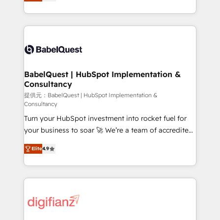
Welcome to our Profile! We help with: • CRM
nurturing sequences. - Cross-hub setup across
implementation, reports, workflows, and team
Marketing, Sales, Operations, and Service Hubs. -
training • CRM migration from Salesforce, Pipedrive,
Ongoing optimization, managed support, and
Dynamics and others • Technical projects including
scalable retainers. Let’s make HubSpot your most
custom API integrations • AI governance for
powerful growth engine. Built to convert, scale, and
HubSpot-centred operations A little about us: •
drive results.
Boutique 'Elite' team of 12 • 150+ clients across Sales
BabelQuest | HubSpot Implementation &
Consultancy
Hub, Marketing Hub, Service Hub, Data Hub and
CMS • ISO/IEC 27001:2022, ISO 9001:2015, and ISO
提供元：BabelQuest | HubSpot Implementation &
Consultancy
42001:2023 certified - the AI management standard •
Turn your HubSpot investment into rocket fuel for
GuardHub: our AI governance framework, built on
your business to soar 🚀 We’re a team of accredited
ISO 42001 Ready for the next step? Click the 👈
HubSpot experts ready to help you. We can
'𝗖𝗼𝗻𝘁𝗮𝗰𝘁 𝗯𝘂𝘀𝗶𝗻𝗲𝘀𝘀' button to get in touch (𝘸𝘦'𝘳𝘦
Elite
4.9
implement the platform into complex business
𝘴𝘶𝘱𝘦𝘳 𝘳𝘦𝘴𝘱𝘰𝘯𝘴𝘪𝘷𝘦)
environments, optimise what you've got and make
sure you can actually use it, build your website in
HubSpot or create an inbound marketing strategy
for you and execute it on HubSpot. We are on the
G-Cloud 14 CCS (Crown Commercial Service)