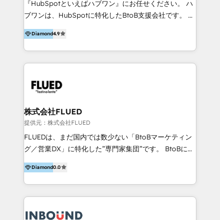
『HubSpotといえばハブワン』にお任せください。 ハ
come formatori ufficiali per l'adozione del CRM in
ブワンは、HubSpotに特化したBtoB支援会社です。 ノ
azienda: il tasso di utilizzo dello strumento è oltre il
ーコードCMS構築、CRM／MA／SFAの設計・運用、他
50% più alto tra i nostri clienti rispetto le altre
Diamond
4.9
システムAPI連携・開発、営業定着支援、カスタマーサ
aziende. Lavoriamo con aziende B2B tra i 5 e i 35
クセス体制の設計まで、ワンストップ完結できる支援体
milioni di fatturato per migliorare l’efficienza dei
制を整えています。 HubSpotの導入支援だけでなく、
processi, allineare marketing e vendite, e
現場で使い続けられる仕組み、売上と効率を両立するシ
massimizzare il ritorno sugli investimenti.
ナリオ設計まで含めてご提案。「導入して終わり」では
なく「成果が出るまで動き続ける」パートナーであるこ
と。それが、ハブワンのスタンスです。 また、
株式会社FLUED
HubSpotはもちろん、ferret One、WordPress、
提供元：株式会社FLUED
Movable Type（Power CMS）などの各種CMSを活用
FLUEDは、まだ国内では数少ない「BtoBマーケティン
し、延べ100社以上のBtoB企業のサイト制作経験をもと
グ／営業DX」に特化した”専門家集団”です。 BtoBに特
に、ウェブマーケテイング担当者が本当に使いやすいノ
化し、WEB制作や広告運用などのオンライン施策か
ーコードテーマテンプレートを独自開発。 企業のさま
Diamond
0.0
ら、インサイドセールスや展示会などのオフライン施策
ざまな課題やニーズに対して「戦略、設計・デザイン、
まで支援しています。 「経験豊富な”専門家集団”によ
開発、運用」まで段階に合わせ、誠実なアドバイスと的
るプロジェクト参加型の支援」で、戦略・企画などのコ
確な対応をすることで、貴社のビジネスを成功に導く
ンサルティング領域から、制作・運用・代行などの
『最適なハブ』になります。 ーーーーーーーーーーー
BPO・実務まで幅広いご支援が可能です。 また、2022